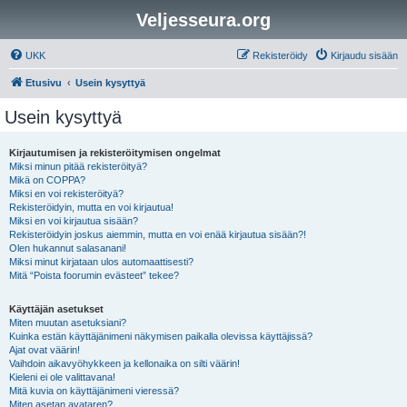
Veljesseura.org
UKK
Rekisteröidy
Kirjaudu sisään
Etusivu
Usein kysyttyä
Usein kysyttyä
Kirjautumisen ja rekisteröitymisen ongelmat
Miksi minun pitää rekisteröityä?
Mikä on COPPA?
Miksi en voi rekisteröityä?
Rekisteröidyin, mutta en voi kirjautua!
Miksi en voi kirjautua sisään?
Rekisteröidyin joskus aiemmin, mutta en voi enää kirjautua sisään?!
Olen hukannut salasanani!
Miksi minut kirjataan ulos automaattisesti?
Mitä “Poista foorumin evästeet” tekee?
Käyttäjän asetukset
Miten muutan asetuksiani?
Kuinka estän käyttäjänimeni näkymisen paikalla olevissa käyttäjissä?
Ajat ovat väärin!
Vaihdoin aikavyöhykkeen ja kellonaika on silti väärin!
Kieleni ei ole valittavana!
Mitä kuvia on käyttäjänimeni vieressä?
Miten asetan avataren?