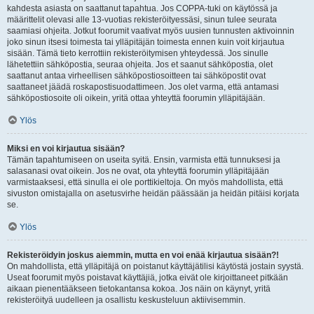
kahdesta asiasta on saattanut tapahtua. Jos COPPA-tuki on käytössä ja
määrittelit olevasi alle 13-vuotias rekisteröityessäsi, sinun tulee seurata
saamiasi ohjeita. Jotkut foorumit vaativat myös uusien tunnusten aktivoinnin
joko sinun itsesi toimesta tai ylläpitäjän toimesta ennen kuin voit kirjautua
sisään. Tämä tieto kerrottiin rekisteröitymisen yhteydessä. Jos sinulle
lähetettiin sähköpostia, seuraa ohjeita. Jos et saanut sähköpostia, olet
saattanut antaa virheellisen sähköpostiosoitteen tai sähköpostit ovat
saattaneet jäädä roskapostisuodattimeen. Jos olet varma, että antamasi
sähköpostiosoite oli oikein, yritä ottaa yhteyttä foorumin ylläpitäjään.
Ylös
Miksi en voi kirjautua sisään?
Tämän tapahtumiseen on useita syitä. Ensin, varmista että tunnuksesi ja
salasanasi ovat oikein. Jos ne ovat, ota yhteyttä foorumin ylläpitäjään
varmistaaksesi, että sinulla ei ole porttikieltoja. On myös mahdollista, että
sivuston omistajalla on asetusvirhe heidän päässään ja heidän pitäisi korjata
se.
Ylös
Rekisteröidyin joskus aiemmin, mutta en voi enää kirjautua sisään?!
On mahdollista, että ylläpitäjä on poistanut käyttäjätilisi käytöstä jostain syystä.
Useat foorumit myös poistavat käyttäjiä, jotka eivät ole kirjoittaneet pitkään
aikaan pienentääkseen tietokantansa kokoa. Jos näin on käynyt, yritä
rekisteröityä uudelleen ja osallistu keskusteluun aktiivisemmin.