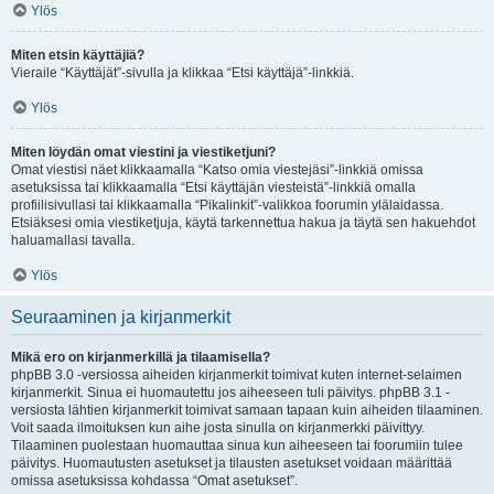
Ylös
Miten etsin käyttäjiä?
Vieraile “Käyttäjät”-sivulla ja klikkaa “Etsi käyttäjä”-linkkiä.
Ylös
Miten löydän omat viestini ja viestiketjuni?
Omat viestisi näet klikkaamalla “Katso omia viestejäsi”-linkkiä omissa
asetuksissa tai klikkaamalla “Etsi käyttäjän viesteistä”-linkkiä omalla
profiilisivullasi tai klikkaamalla “Pikalinkit”-valikkoa foorumin ylälaidassa.
Etsiäksesi omia viestiketjuja, käytä tarkennettua hakua ja täytä sen hakuehdot
haluamallasi tavalla.
Ylös
Seuraaminen ja kirjanmerkit
Mikä ero on kirjanmerkillä ja tilaamisella?
phpBB 3.0 -versiossa aiheiden kirjanmerkit toimivat kuten internet-selaimen
kirjanmerkit. Sinua ei huomautettu jos aiheeseen tuli päivitys. phpBB 3.1 -
versiosta lähtien kirjanmerkit toimivat samaan tapaan kuin aiheiden tilaaminen.
Voit saada ilmoituksen kun aihe josta sinulla on kirjanmerkki päivittyy.
Tilaaminen puolestaan huomauttaa sinua kun aiheeseen tai foorumiin tulee
päivitys. Huomautusten asetukset ja tilausten asetukset voidaan määrittää
omissa asetuksissa kohdassa “Omat asetukset”.