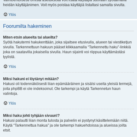
Vaihtoehtoisesti omista asetuksista voit lisätä käyttäjiä suoraan syöttämällä
heidän käyttäjänimen. Voit myös poistaa käyttäjiä listaltasi samalta sivulta.
Ylös
Foorumilta hakeminen
Miten etsin alueelta tai alueilta?
Syötä hakutermi hakukenttään, joka sijaitsee etusivulla, alueen tai viestiketjun
sivulla. Tarkennettuun hakuun pääset klikkaamalla “Tarkennettu haku”-linkkiä
joka on saatavilla jokaisella sivulla. Haun sijainti voi riippua käyttämästäsi
tyylistä.
Ylös
Miksi hakuni ei löytänyt mitään?
Hakusi oli todennäköisesti liian epämääräinen ja sisälsi useita yleisiä termejä,
joita phpBB ei ole indeksoinut. Ole tarkempi ja käytä Tarkennetun haun
valintoja.
Ylös
Miksi haku johti tyhjään sivuun!?
Hakusi palautti liian monta tulosta ja palvelin ei pystynyt käsittelemään niitä.
Käytä “Tarkennettua hakua” ja ole tarkempi hakuehdoissa ja alueissa joilta
etsit.