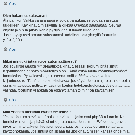
Ylös
Olen hukannut salasanani!
Älä panikoi! Vaikka salasanaasi ei voida palauttaa, se voidaan asettaa
uudelleen. Käy kirjautumissivulla ja klikkaa
Unohdin salasanani
. Seuraa
ohjeita ja sinun pitäisi kohta pystyä kirjautumaan uudelleen.
Jos et pysty asettamaan salasanaasi uudelleen, ota yhteyttä foorumin
ylläpitäjään.
Ylös
Miksi minut kirjataan ulos automaattisesti?
Jos et valitse
Muista minut
-laatikkoa kirjautuessasi, foorumi pitää sinut
kirjautuneena ennalta määritellyn ajan. Tämä estää muita väärinkäyttämästä
tunnuksiasi. Pysyäksesi kirjautuneena, valitse
Muista minut
-valinta
kirjautuessasi. Tämä ei ole suositeltavaa, jos käytät foorumia jaetulta koneelta,
esim. kirjastossa, nettikahvilassa tai koulun tietokoneluokassa. Jos et näe tätä
valintaa, foorumin ylläpitäjä on estänyt tämän toiminnon käyttämisen.
Ylös
Mitä “Poista foorumin evästeet” tekee?
“Poista foorumin evästeet” poistaa evästeet, jotka ovat phpBB:n luomia. Ne
tunnistavat sinut ja pitävät sinut kirjautuneena foorumille. Evästeet tarjoavat
myös toimintoja, kuten luettujen seurantaa, jos ne ovat foorumin ylläpitäjän
käyttöönottamia. Jos sinulla on sisään tai uloskirjautumisen kanssa ongelmia,