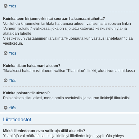
Ylös
Kuinka teen kirjanmerkin tai seuraan haluamaani aihetta?
Voit tehdä kirjanmekin tai tilata haluamasi aiheen valitsemalla sopivan linkin
“Aiheen työkalut” -valikossa, joka on sijoitettu kätevästi keskustelun ylä- ja
alalaidan lähelle.
Viestiketjuun vastaaminen ja valinta “Huomauta kun vastaus lähetetään” tilaa
viestiketjun.
Ylös
Kuinka tilaan haluamani alueen?
Tilataksesi haluamasi alueen, valitse “Tilaa alue” -linkki, aluesivun alalaidassa.
Ylös
Kuinka poistan tilaukseni?
Poistaaksesi tilauksiasi, mene omiin asetuksiisi ja seuraa linkkejä tilauksiisi.
Ylös
Liitetiedostot
Mitkä liitetiedostot ovat sallittuja tällä alueella?
Ylläpitäjä voi määrätä sallitut ja kielletyt liitetiedostojen tyypit. Ota yhteys