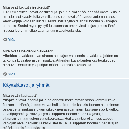
Mitä ovat lukitut viestiketjut?
Lukitut viestiketjut ovat viestiketjuja, joihin ei voi enää lähettää vastauksia ja
mahdolliset kyselyt joita viestiketjussa oli, ovat päättyneet automaattisesti.
Viestiketjuja voidaan lukita useista syistä ylläpitäjän tai foorumin valvojan
toimesta. Saatat myös pystyä lukitsemaan oman viestiketjusi, mutta tämä
riippuu foorumin ylläpitäjän antamista oikeuksista.
Ylös
Mitä ovat aiheiden kuvakkeet?
Aiheiden kuvakkeet ovat aiheen aloittajan valitsemia kuvakkeita joiden on
tarkoitus kuvastaa niiden sisältöä. Aiheiden kuvakkeiden käyttöoikeudet
riippuvat foorumin ylläpitäjän määrittelemistä oikeuksista.
Ylös
Käyttäjätasot ja ryhmät
Mitä ovat ylläpitäjät?
Ylläpitäjät ovat jäseniä joille on annettu korkeimman tason kontrolli koko
foorumiin. Nämä jäsenet voivat hallita foorumin kaikkia foorumin toiminnan
osa-alueita, mukaan lukien oikeuksien asettaminen, käyttäjien porttikiellot,
käyttäjäryhmät ja valvojat yms., riippuen foorumin perustajasta ja hänen
ylläpitäjille määrittelemistä oikeuksista. Heillä saattaa olla myös täydet
valvojan oikeudet kaikilla keskustelualueilla, riippuen foorumin perustajan
määrittelemistä asetuksista.