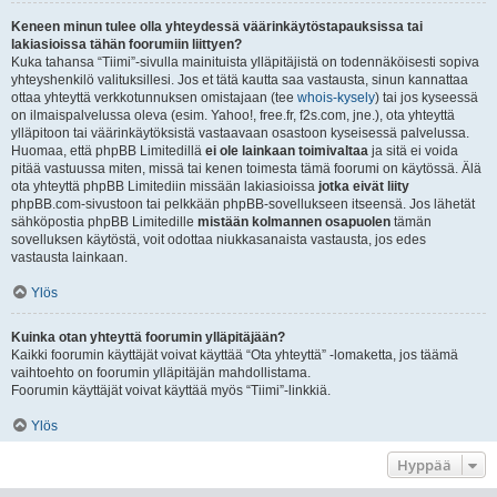
Keneen minun tulee olla yhteydessä väärinkäytöstapauksissa tai
lakiasioissa tähän foorumiin liittyen?
Kuka tahansa “Tiimi”-sivulla mainituista ylläpitäjistä on todennäköisesti sopiva
yhteyshenkilö valituksillesi. Jos et tätä kautta saa vastausta, sinun kannattaa
ottaa yhteyttä verkkotunnuksen omistajaan (tee
whois-kysely
) tai jos kyseessä
on ilmaispalvelussa oleva (esim. Yahoo!, free.fr, f2s.com, jne.), ota yhteyttä
ylläpitoon tai väärinkäytöksistä vastaavaan osastoon kyseisessä palvelussa.
Huomaa, että phpBB Limitedillä
ei ole lainkaan toimivaltaa
ja sitä ei voida
pitää vastuussa miten, missä tai kenen toimesta tämä foorumi on käytössä. Älä
ota yhteyttä phpBB Limitediin missään lakiasioissa
jotka eivät liity
phpBB.com-sivustoon tai pelkkään phpBB-sovellukseen itseensä. Jos lähetät
sähköpostia phpBB Limitedille
mistään kolmannen osapuolen
tämän
sovelluksen käytöstä, voit odottaa niukkasanaista vastausta, jos edes
vastausta lainkaan.
Ylös
Kuinka otan yhteyttä foorumin ylläpitäjään?
Kaikki foorumin käyttäjät voivat käyttää “Ota yhteyttä” -lomaketta, jos täämä
vaihtoehto on foorumin ylläpitäjän mahdollistama.
Foorumin käyttäjät voivat käyttää myös “Tiimi”-linkkiä.
Ylös
Hyppää