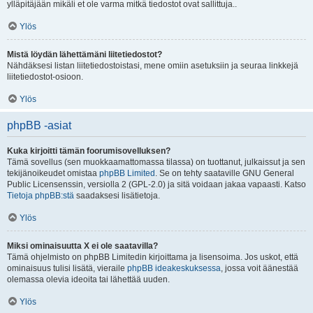
ylläpitäjään mikäli et ole varma mitkä tiedostot ovat sallittuja..
Ylös
Mistä löydän lähettämäni liitetiedostot?
Nähdäksesi listan liitetiedostoistasi, mene omiin asetuksiin ja seuraa linkkejä
liitetiedostot-osioon.
Ylös
phpBB -asiat
Kuka kirjoitti tämän foorumisovelluksen?
Tämä sovellus (sen muokkaamattomassa tilassa) on tuottanut, julkaissut ja sen
tekijänoikeudet omistaa
phpBB Limited
. Se on tehty saataville GNU General
Public Licensenssin, versiolla 2 (GPL-2.0) ja sitä voidaan jakaa vapaasti. Katso
Tietoja phpBB:stä
saadaksesi lisätietoja.
Ylös
Miksi ominaisuutta X ei ole saatavilla?
Tämä ohjelmisto on phpBB Limitedin kirjoittama ja lisensoima. Jos uskot, että
ominaisuus tulisi lisätä, vieraile
phpBB ideakeskuksessa
, jossa voit äänestää
olemassa olevia ideoita tai lähettää uuden.
Ylös