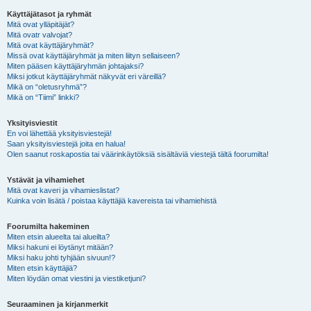
Käyttäjätasot ja ryhmät
Mitä ovat ylläpitäjät?
Mitä ovatr valvojat?
Mitä ovat käyttäjäryhmät?
Missä ovat käyttäjäryhmät ja miten liityn sellaiseen?
Miten pääsen käyttäjäryhmän johtajaksi?
Miksi jotkut käyttäjäryhmät näkyvät eri väreillä?
Mikä on “oletusryhmä”?
Mikä on “Tiimi” linkki?
Yksityisviestit
En voi lähettää yksityisviestejä!
Saan yksityisviestejä joita en halua!
Olen saanut roskapostia tai väärinkäytöksiä sisältäviä viestejä tältä foorumilta!
Ystävät ja vihamiehet
Mitä ovat kaveri ja vihamieslistat?
Kuinka voin lisätä / poistaa käyttäjiä kavereista tai vihamiehistä
Foorumilta hakeminen
Miten etsin alueelta tai alueilta?
Miksi hakuni ei löytänyt mitään?
Miksi haku johti tyhjään sivuun!?
Miten etsin käyttäjiä?
Miten löydän omat viestini ja viestiketjuni?
Seuraaminen ja kirjanmerkit