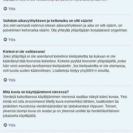
Ylös
Vaihdoin aikavyöhykkeen ja kellonaika on silti väärin!
Jos olet varmasti valinnut oikean aikavyöhykkeen ja aika on silti väärin, on
palvelimen kellonaika väärin. Ota yhteyttä ylläpitäjään korjataksesi ongelman.
Ylös
Kieleni ei ole valittavana!
Joko ylläpitäjä ei ole asentanut kielellesi kielipakettia tai kukaan ei ole
kääntänyt tätä foorumia kielellesi. Kokeile pyytää foorumin ylläpitäjältä, josko
hän voisi asentaa tarvitsemasi kielipaketin. Jos kielipakettia ei ole olemassa,
voit luoda uuden käännöksen. Lisätietoja löytyy
phpBB
®:n sivuilta.
Ylös
Mitä kuvia on käyttäjänimeni vieressä?
Viestejä katsottaessa käyttäjänimen vieressä saattaa näkyä kaksi kuvaa. Yksi
niistä voi olla arvonimeesi liitetty kuva esimerkiksi tähtien, laatikoiden tai
pisteiden muodossa viestimäärästäsi tai statuksestasi riippuen. Toinen,
yleensä isompi kuva on avatar ja on yleensä uniikki tai henkilökohtainen
jokaisella käyttäjällä.
Ylös