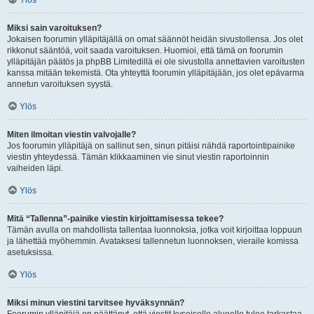
Ylös
Miksi sain varoituksen?
Jokaisen foorumin ylläpitäjällä on omat säännöt heidän sivustollensa. Jos olet
rikkonut sääntöä, voit saada varoituksen. Huomioi, että tämä on foorumin
ylläpitäjän päätös ja phpBB Limitedillä ei ole sivustolla annettavien varoitusten
kanssa mitään tekemistä. Ota yhteyttä foorumin ylläpitäjään, jos olet epävarma
annetun varoituksen syystä.
Ylös
Miten ilmoitan viestin valvojalle?
Jos foorumin ylläpitäjä on sallinut sen, sinun pitäisi nähdä raportointipainike
viestin yhteydessä. Tämän klikkaaminen vie sinut viestin raportoinnin
vaiheiden läpi.
Ylös
Mitä “Tallenna”-painike viestin kirjoittamisessa tekee?
Tämän avulla on mahdollista tallentaa luonnoksia, jotka voit kirjoittaa loppuun
ja lähettää myöhemmin. Avataksesi tallennetun luonnoksen, vieraile komissa
asetuksissa.
Ylös
Miksi minun viestini tarvitsee hyväksynnän?