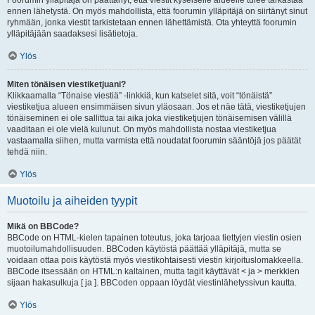
Foorumin ylläpitäjä on päättänyt, että viestit kyseiselle alueelle tulee tarkastaa
ennen lähetystä. On myös mahdollista, että foorumin ylläpitäjä on siirtänyt sinut
ryhmään, jonka viestit tarkistetaan ennen lähettämistä. Ota yhteyttä foorumin
ylläpitäjään saadaksesi lisätietoja.
Ylös
Miten tönäisen viestiketjuani?
Klikkaamalla “Tönaise viestiä” -linkkiä, kun katselet sitä, voit “tönäistä”
viestiketjua alueen ensimmäisen sivun yläosaan. Jos et näe tätä, viestiketjujen
tönäiseminen ei ole sallittua tai aika joka viestiketjujen tönäisemisen välillä
vaaditaan ei ole vielä kulunut. On myös mahdollista nostaa viestiketjua
vastaamalla siihen, mutta varmista että noudatat foorumin sääntöjä jos päätät
tehdä niin.
Ylös
Muotoilu ja aiheiden tyypit
Mikä on BBCode?
BBCode on HTML-kielen tapainen toteutus, joka tarjoaa tiettyjen viestin osien
muotoilumahdollisuuden. BBCoden käytöstä päättää ylläpitäjä, mutta se
voidaan ottaa pois käytöstä myös viestikohtaisesti viestin kirjoituslomakkeella.
BBCode itsessään on HTML:n kaltainen, mutta tagit käyttävät < ja > merkkien
sijaan hakasulkuja [ ja ]. BBCoden oppaan löydät viestinlähetyssivun kautta.
Ylös