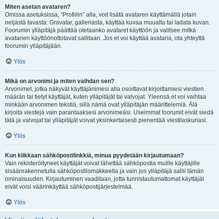
Miten asetan avataren?
Omissa asetuksissa, “Profiilin” alla, voit lisätä avataren käyttämällä jotain
neljästä tavasta: Gravatar, galleriasta, käyttää kuvaa muualta tai ladata kuvan.
Foorumin ylläpitäjä päättää otetaanko avataret käyttöön ja valitsee mitkä
avatarien käyttöönottotavat sallitaan. Jos et voi käyttää avataria, ota yhteyttä
foorumin ylläpitäjään.
Ylös
Mikä on arvonimi ja miten vaihdan sen?
Arvonimet, jotka näkyvät käyttäjänimesi alla osoittavat kirjoittamiesi viestien
määrän tai tietyt käyttäjät, kuten ylläpitäjät tai valvojat. Yleensä et voi vaihtaa
minkään arvonimen tekstiä, sillä nämä ovat ylläpitäjän määrittelemiä. Älä
kirjoita viestejä vain parantaaksesi arvonimeäsi. Useimmat foorumit eivät siedä
tätä ja valvojat tai ylläpitäjät voivat yksinkertaisesti pienentää viestilaskuriasi.
Ylös
Kun klikkaan sähköpostilinkkiä, minua pyydetään kirjautumaan?
Vain rekisteröityneet käyttäjät voivat lähettää sähköpostia muille käyttäjille
sisäänrakennetulla sähköpostilomakkeella ja vain jos ylläpitäjä sallii tämän
ominaisuuden. Kirjautuminen vaaditaan, jotta tunnistautumattomat käyttäjät
eivät voisi väärinkäyttää sähköpostijärjestelmää.
Ylös