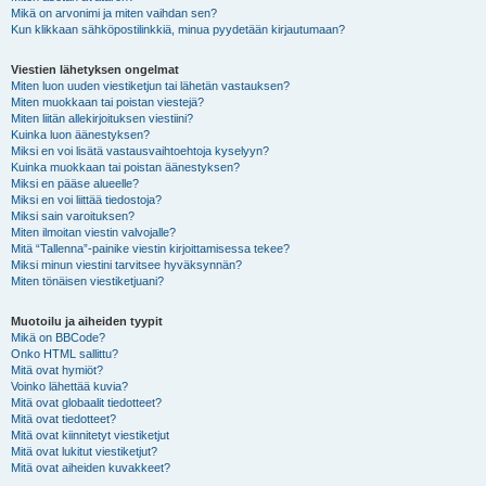
Mikä on arvonimi ja miten vaihdan sen?
Kun klikkaan sähköpostilinkkiä, minua pyydetään kirjautumaan?
Viestien lähetyksen ongelmat
Miten luon uuden viestiketjun tai lähetän vastauksen?
Miten muokkaan tai poistan viestejä?
Miten liitän allekirjoituksen viestiini?
Kuinka luon äänestyksen?
Miksi en voi lisätä vastausvaihtoehtoja kyselyyn?
Kuinka muokkaan tai poistan äänestyksen?
Miksi en pääse alueelle?
Miksi en voi liittää tiedostoja?
Miksi sain varoituksen?
Miten ilmoitan viestin valvojalle?
Mitä “Tallenna”-painike viestin kirjoittamisessa tekee?
Miksi minun viestini tarvitsee hyväksynnän?
Miten tönäisen viestiketjuani?
Muotoilu ja aiheiden tyypit
Mikä on BBCode?
Onko HTML sallittu?
Mitä ovat hymiöt?
Voinko lähettää kuvia?
Mitä ovat globaalit tiedotteet?
Mitä ovat tiedotteet?
Mitä ovat kiinnitetyt viestiketjut
Mitä ovat lukitut viestiketjut?
Mitä ovat aiheiden kuvakkeet?