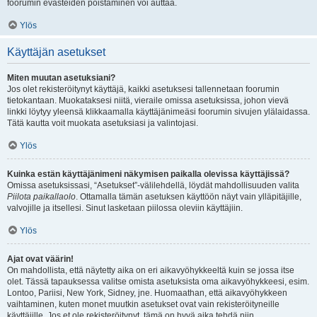
foorumin evästeiden poistaminen voi auttaa.
Ylös
Käyttäjän asetukset
Miten muutan asetuksiani?
Jos olet rekisteröitynyt käyttäjä, kaikki asetuksesi tallennetaan foorumin
tietokantaan. Muokataksesi niitä, vieraile omissa asetuksissa, johon vievä
linkki löytyy yleensä klikkaamalla käyttäjänimeäsi foorumin sivujen ylälaidassa.
Tätä kautta voit muokata asetuksiasi ja valintojasi.
Ylös
Kuinka estän käyttäjänimeni näkymisen paikalla olevissa käyttäjissä?
Omissa asetuksissasi, “Asetukset”-välilehdellä, löydät mahdollisuuden valita
Piilota paikallaolo
. Ottamalla tämän asetuksen käyttöön näyt vain ylläpitäjille,
valvojille ja itsellesi. Sinut lasketaan piilossa oleviin käyttäjiin.
Ylös
Ajat ovat väärin!
On mahdollista, että näytetty aika on eri aikavyöhykkeeltä kuin se jossa itse
olet. Tässä tapauksessa valitse omista asetuksista oma aikavyöhykkeesi, esim.
Lontoo, Pariisi, New York, Sidney, jne. Huomaathan, että aikavyöhykkeen
vaihtaminen, kuten monet muutkin asetukset ovat vain rekisteröityneille
käyttäjille. Jos et ole rekisteröitynyt, tämä on hyvä aika tehdä niin.