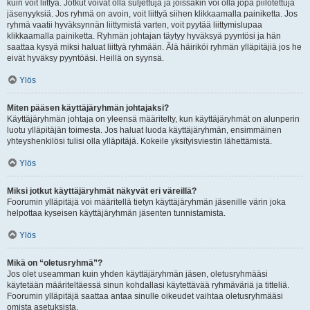
kuin voit liittyä. Jotkut voivat olla suljettuja ja joissakin voi olla jopa piilotettuja
jäsenyyksiä. Jos ryhmä on avoin, voit liittyä siihen klikkaamalla painiketta. Jos
ryhmä vaatii hyväksynnän liittymistä varten, voit pyytää liittymislupaa
klikkaamalla painiketta. Ryhmän johtajan täytyy hyväksyä pyyntösi ja hän
saattaa kysyä miksi haluat liittyä ryhmään. Älä häiriköi ryhmän ylläpitäjiä jos he
eivät hyväksy pyyntöäsi. Heillä on syynsä.
Ylös
Miten pääsen käyttäjäryhmän johtajaksi?
Käyttäjäryhmän johtaja on yleensä määritelty, kun käyttäjäryhmät on alunperin
luotu ylläpitäjän toimesta. Jos haluat luoda käyttäjäryhmän, ensimmäinen
yhteyshenkilösi tulisi olla ylläpitäjä. Kokeile yksityisviestin lähettämistä.
Ylös
Miksi jotkut käyttäjäryhmät näkyvät eri väreillä?
Foorumin ylläpitäjä voi määritellä tietyn käyttäjäryhmän jäsenille värin joka
helpottaa kyseisen käyttäjäryhmän jäsenten tunnistamista.
Ylös
Mikä on “oletusryhmä”?
Jos olet useamman kuin yhden käyttäjäryhmän jäsen, oletusryhmääsi
käytetään määriteltäessä sinun kohdallasi käytettävää ryhmäväriä ja titteliä.
Foorumin ylläpitäjä saattaa antaa sinulle oikeudet vaihtaa oletusryhmääsi
omista asetuksista.