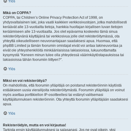
Ylös
Mikä on COPPA?
COPPA, tai Children’s Online Privacy Protection Act of 1998, on
yhdysvaltalainen laki, joka vaatii kaikkien verkkosivustojen, jotka mahdollisesti
keräävät alle 13-vuotiailta tietoja, hankkia huoltajan kirjallisen luvan tietojen
keräämiseen alle 13-vuotiaalta. Jos olet epävarma koskeeko tämä sinua
rekisteröityvänä käyttäjänä tai verkkosivua jolle olet rekisteröitymässä, ota
yhteyttä oikeudelliseen neuvonantajaan saadaksesi apua. Huomaa, että
phpBB Limited ja tämän foorumin omistajat eivät voi antaa lakineuvontaa ja
eivät ole yhteyshenkilöitä minkäänlaisissa lakiasioissa, lukuunottamatta
kysymystä “Keneen minun tulee olla yhteydessä väärinkäytöstapauksissa tai
lakiasioissa tähän foorumiin liittyen?”.
Ylös
Miksi en voi rekisteröityä?
On mahdollista, että foorumin ylläpitäjä on poistanut rekisteröinnin käytöstä
estääkseen uusia vierailijoita rekisteröitymästä. Foorumin ylläpitäjä on voinut
myös asettaa porttikiellon IP-osoitteellesi tai estänyt valitsemasi
käyttäjätunnuksen rekisteröinnin. Ota yhteyttä foorumin ylläpitäjään saadaksesi
apua.
Ylös
Rekisteröidyin, mutta en voi kirjautua!
Tarkista ensin käyttäjätunnuksesi ja salasanasi. Jos ne ovat oikein, yksi