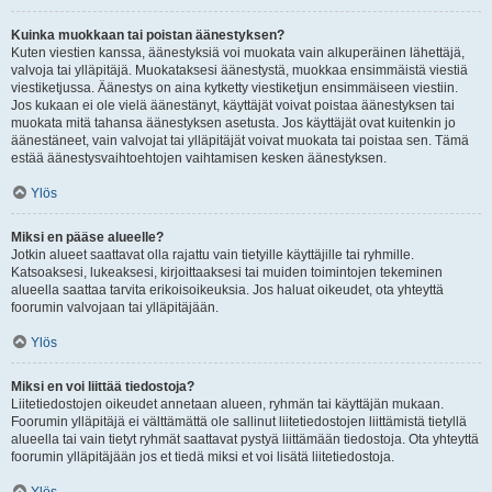
Kuinka muokkaan tai poistan äänestyksen?
Kuten viestien kanssa, äänestyksiä voi muokata vain alkuperäinen lähettäjä,
valvoja tai ylläpitäjä. Muokataksesi äänestystä, muokkaa ensimmäistä viestiä
viestiketjussa. Äänestys on aina kytketty viestiketjun ensimmäiseen viestiin.
Jos kukaan ei ole vielä äänestänyt, käyttäjät voivat poistaa äänestyksen tai
muokata mitä tahansa äänestyksen asetusta. Jos käyttäjät ovat kuitenkin jo
äänestäneet, vain valvojat tai ylläpitäjät voivat muokata tai poistaa sen. Tämä
estää äänestysvaihtoehtojen vaihtamisen kesken äänestyksen.
Ylös
Miksi en pääse alueelle?
Jotkin alueet saattavat olla rajattu vain tietyille käyttäjille tai ryhmille.
Katsoaksesi, lukeaksesi, kirjoittaaksesi tai muiden toimintojen tekeminen
alueella saattaa tarvita erikoisoikeuksia. Jos haluat oikeudet, ota yhteyttä
foorumin valvojaan tai ylläpitäjään.
Ylös
Miksi en voi liittää tiedostoja?
Liitetiedostojen oikeudet annetaan alueen, ryhmän tai käyttäjän mukaan.
Foorumin ylläpitäjä ei välttämättä ole sallinut liitetiedostojen liittämistä tietyllä
alueella tai vain tietyt ryhmät saattavat pystyä liittämään tiedostoja. Ota yhteyttä
foorumin ylläpitäjään jos et tiedä miksi et voi lisätä liitetiedostoja.