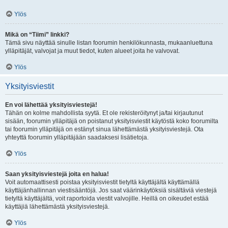
Ylös
Mikä on “Tiimi” linkki?
Tämä sivu näyttää sinulle listan foorumin henkilökunnasta, mukaanluettuna
ylläpitäjät, valvojat ja muut tiedot, kuten alueet joita he valvovat.
Ylös
Yksityisviestit
En voi lähettää yksityisviestejä!
Tähän on kolme mahdollista syytä. Et ole rekisteröitynyt ja/tai kirjautunut
sisään, foorumin ylläpitäjä on poistanut yksityisviestit käytöstä koko foorumilta
tai foorumin ylläpitäjä on estänyt sinua lähettämästä yksityisviestejä. Ota
yhteyttä foorumin ylläpitäjään saadaksesi lisätietoja.
Ylös
Saan yksityisviestejä joita en halua!
Voit automaattisesti poistaa yksityisviestit tietyltä käyttäjältä käyttämällä
käyttäjänhallinnan viestisääntöjä. Jos saat väärinkäytöksiä sisältäviä viestejä
tietyltä käyttäjältä, voit raportoida viestit valvojille. Heillä on oikeudet estää
käyttäjiä lähettämästä yksityisviestejä.
Ylös