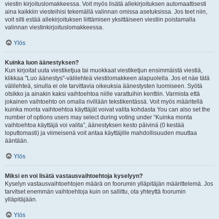
viestin kirjoituslomakkeessa. Voit myös lisätä allekirjoituksen automaattisesti
aina kaikkiin viesteihisi tekemällä valinnan omissa asetuksissa. Jos teet niin,
voit silti estää allekirjoituksen liittämisen yksittäiseen viestiin poistamalla
valinnan viestinkirjoituslomakkeessa.
Ylös
Kuinka luon äänestyksen?
Kun kirjoitat uuta viestiketjua tai muokkaat viestiketjun ensimmäistä viestiä,
klikkaa "Luo äänestys"-välilehteä viestilomakkeen alapuolella. Jos et näe tätä
välilehteä, sinulla ei ole tarvittavia oikeuksia äänestysten luomiseen. Syötä
otsikko ja ainakin kaksi vaihtoehtoa niille varattuihin kenttiin. Varmista että
jokainen vaihtoehto on omalla rivillään tekstikentässä. Voit myös määritellä
kuinka monta vaihtoehtoa käyttäjät voivat valita kohdasta You can also set the
number of options users may select during voting under “Kuinka monta
vaihtoehtoa käyttäjä voi valita”, äänestyksen kesto päivinä (0 kestää
loputtomasti) ja viimeisenä voit antaa käyttäjille mahdollisuuden muuttaa
ääntään.
Ylös
Miksi en voi lisätä vastausvaihtoehtoja kyselyyn?
Kyselyn vastausvaihtoehtojen määrä on foorumin ylläpitäjän määrittelemä. Jos
tarvitset enemmän vaihtoehtoja kuin on sallittu, ota yhteyttä foorumin
ylläpitäjään.
Ylös