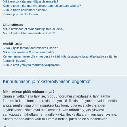
Mikä ero on kirjanmerkillä ja tilaamisella?
Kuinka teen kirjanmerkin tai seuraan haluamaani aihetta?
Kuinka tilaan haluamani alueen?
Kuinka poistan tilaukseni?
Liitetiedostot
Mitkä liitetiedostot ovat sallittuja tällä alueella?
Mistä löydän lähettämäni liitetiedostot?
phpBB -asiat
Kuka kirjoitti tämän foorumisovelluksen?
Miksi ominaisuutta X ei ole saatavilla?
Keneen minun tulee olla yhteydessä väärinkäytöstapauksissa tai lakiasioissa tähän
foorumiin liittyen?
Kuinka otan yhteyttä foorumin ylläpitäjään?
Kirjautumisen ja rekisteröitymisen ongelmat
Miksi minun pitää rekisteröityä?
Sinun ei välttämättä tarvitse, riippuu foorumin ylläpitäjästä, tarvitaanko
foorumilla kirjoittamiseen rekisteröitymistä. Rekisteröityminen voi kuitenkin
antaa sinulle lisää ominaisuuksia käyttöön, jotka eivät ole vieraiden
käytettävissä. Näitä ovat mm. avatar-kuvan määrittely, yksityisviestit,
sähköpostien lähettäminen muille käyttäjille, käyttäjäryhmien jäsenyys jne.
Siihen menee aikaa vain muutamia hetkiä, joten se on suositeltavaa.