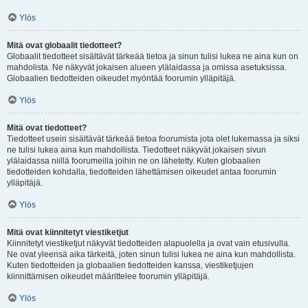
Ylös
Mitä ovat globaalit tiedotteet?
Globaalit tiedotteet sisältävät tärkeää tietoa ja sinun tulisi lukea ne aina kun on
mahdolista. Ne näkyvät jokaisen alueen ylälaidassa ja omissa asetuksissa.
Globaalien tiedotteiden oikeudet myöntää foorumin ylläpitäjä.
Ylös
Mitä ovat tiedotteet?
Tiedotteet usein sisältävät tärkeää tietoa foorumista jota olet lukemassa ja siksi
ne tulisi lukea aina kun mahdollista. Tiedotteet näkyvät jokaisen sivun
ylälaidassa niillä foorumeilla joihin ne on lähetetty. Kuten globaalien
tiedotteiden kohdalla, tiedotteiden lähettämisen oikeudet antaa foorumin
ylläpitäjä.
Ylös
Mitä ovat kiinnitetyt viestiketjut
Kiinnitetyt viestiketjut näkyvät tiedotteiden alapuolella ja ovat vain etusivulla.
Ne ovat yleensä aika tärkeitä, joten sinun tulisi lukea ne aina kun mahdollista.
Kuten tiedotteiden ja globaalien tiedotteiden kanssa, viestiketjujen
kiinnittämisen oikeudet määrittelee foorumin ylläpitäjä.
Ylös