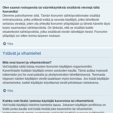
Olen saanut roskapostia tai väärinkäytöksiä sisältäviä viestejä tältä
foorumilta!
Olemme pahoillamme siitä. Tämän foorumin sähköpostilomake sisältää
ominaisuuksia, jotka yrittävät estää ja seurata käyttäjiä, jotka lähettävät
sellaisia viestejä, joten ota yhteyttä foorumin ylläpitäjään ja lähetä hänelle täysi
kopio saamastasi sähköpostista. On tärkeää, että se sisältää kaikki
otsaketiedot sähköpostista, jotka sisältävät viestin lähettäjän tiedot. Foorumin
ylläpitäjä voi sitten toimia tarpeen mukaan.
Ylös
Ystävät ja vihamiehet
Mitä ovat kaveri ja vihamieslistat?
Voit käyttää näitä listoja muiden foorumin käyttäjien organisointiin.
Kaverilistalle lisätään käyttäjiä omien asetusten kautta. Tämä auttaa nopeasti
näkemään jos he ovat paikalla ja yksityisviestien lähettämisessä. Teemasta
riippuen näiden käyttäjien viestit saatetaan myös korostaa. Jos lisäät käyttäjän
vihamieheksi, kaikki käyttäjän kirjoittamat viestit piilotetaan oletuksena.
Ylös
Kuinka voin lisätä / poistaa käyttäjiä kavereista tai vihamiehistä
Voit lisätä käyttäjiä listoihisi kahdella tapaa. Jokaisen käyttäjän profiilissa on
linkki jonka kautta voit lisätä heidät joko kavereihin tai vihamiehiin.