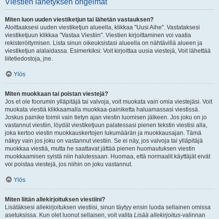
Viestien lähetyksen ongelmat
Miten luon uuden viestiketjun tai lähetän vastauksen?
Aloittaaksesi uuden viestiketjun alueella, klikkaa "Uusi Aihe". Vastataksesi
viestiketjuun klikkaa "Vastaa Viestiin". Viestien kirjoittaminen voi vaatia
rekisteröitymisen. Lista sinun oikeuksistasi alueella on nähtävillä alueen ja
viestiketjun alalaidassa. Esimerkiksi: Voit kirjoittaa uusia viestejä, Voit lähettää
liitetiedostoja, jne.
Ylös
Miten muokkaan tai poistan viestejä?
Jos et ole foorumin ylläpitäjä tai valvoja, voit muokata vain omia viestejäsi. Voit
muokata viestiä klikkaamalla muokkaa-painiketta haluamassasi viestissä.
Joskus painike toimii vain tietyn ajan viestin luomisen jälkeen. Jos joku on jo
vastannut viestiin, löydät viestiketjuun palatessasi pienen tekstin viestisi alla,
joka kertoo viestin muokkauskertojen lukumäärän ja muokkausajan. Tämä
näkyy vain jos joku on vastannut viestiin. Se ei näy, jos valvoja tai ylläpitäjä
muokkaa viestiä, mutta he saattavat jättää pienen huomautuksen viestin
muokkaamisen syistä niin halutessaan. Huomaa, että normaalit käyttäjät eivät
voi poistaa viestejä, jos niihin on joku vastannut.
Ylös
Miten liitän allekirjoituksen viestiini?
Lisätäksesi allekirjoituksen viestiisi, sinun täytyy ensin luoda sellainen omissa
asetuksissa. Kun olet luonut sellaisen, voit valita
Lisää allekirjoitus
-valinnan