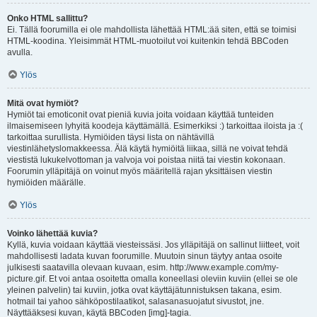
Onko HTML sallittu?
Ei. Tällä foorumilla ei ole mahdollista lähettää HTML:ää siten, että se toimisi
HTML-koodina. Yleisimmät HTML-muotoilut voi kuitenkin tehdä BBCoden
avulla.
Ylös
Mitä ovat hymiöt?
Hymiöt tai emoticonit ovat pieniä kuvia joita voidaan käyttää tunteiden
ilmaisemiseen lyhyitä koodeja käyttämällä. Esimerkiksi :) tarkoittaa iloista ja :(
tarkoittaa surullista. Hymiöiden täysi lista on nähtävillä
viestinlähetyslomakkeessa. Älä käytä hymiöitä liikaa, sillä ne voivat tehdä
viestistä lukukelvottoman ja valvoja voi poistaa niitä tai viestin kokonaan.
Foorumin ylläpitäjä on voinut myös määritellä rajan yksittäisen viestin
hymiöiden määrälle.
Ylös
Voinko lähettää kuvia?
Kyllä, kuvia voidaan käyttää viesteissäsi. Jos ylläpitäjä on sallinut liitteet, voit
mahdollisesti ladata kuvan foorumille. Muutoin sinun täytyy antaa osoite
julkisesti saatavilla olevaan kuvaan, esim. http://www.example.com/my-
picture.gif. Et voi antaa osoitetta omalla koneellasi oleviin kuviin (ellei se ole
yleinen palvelin) tai kuviin, jotka ovat käyttäjätunnistuksen takana, esim.
hotmail tai yahoo sähköpostilaatikot, salasanasuojatut sivustot, jne.
Näyttääksesi kuvan, käytä BBCoden [img]-tagia.