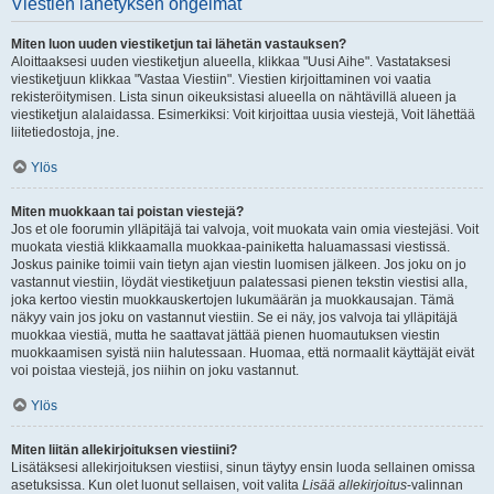
Viestien lähetyksen ongelmat
Miten luon uuden viestiketjun tai lähetän vastauksen?
Aloittaaksesi uuden viestiketjun alueella, klikkaa "Uusi Aihe". Vastataksesi
viestiketjuun klikkaa "Vastaa Viestiin". Viestien kirjoittaminen voi vaatia
rekisteröitymisen. Lista sinun oikeuksistasi alueella on nähtävillä alueen ja
viestiketjun alalaidassa. Esimerkiksi: Voit kirjoittaa uusia viestejä, Voit lähettää
liitetiedostoja, jne.
Ylös
Miten muokkaan tai poistan viestejä?
Jos et ole foorumin ylläpitäjä tai valvoja, voit muokata vain omia viestejäsi. Voit
muokata viestiä klikkaamalla muokkaa-painiketta haluamassasi viestissä.
Joskus painike toimii vain tietyn ajan viestin luomisen jälkeen. Jos joku on jo
vastannut viestiin, löydät viestiketjuun palatessasi pienen tekstin viestisi alla,
joka kertoo viestin muokkauskertojen lukumäärän ja muokkausajan. Tämä
näkyy vain jos joku on vastannut viestiin. Se ei näy, jos valvoja tai ylläpitäjä
muokkaa viestiä, mutta he saattavat jättää pienen huomautuksen viestin
muokkaamisen syistä niin halutessaan. Huomaa, että normaalit käyttäjät eivät
voi poistaa viestejä, jos niihin on joku vastannut.
Ylös
Miten liitän allekirjoituksen viestiini?
Lisätäksesi allekirjoituksen viestiisi, sinun täytyy ensin luoda sellainen omissa
asetuksissa. Kun olet luonut sellaisen, voit valita
Lisää allekirjoitus
-valinnan