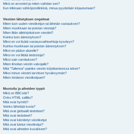
Mikä on arvonimi ja miten vaihdan sen?
Kun klikkaan sähköpostilinkkiä, minua pyydetään kirjautumaan?
Viestien lähetyksen ongelmat
Miten luon uuden viestiketjun tai lähetän vastauksen?
Miten muokkaan tai poistan viestejä?
Miten liitän allekirjoituksen viestiini?
Kuinka luon äänestyksen?
Miksi en voi lisätä vastausvaihtoehtoja kyselyyn?
Kuinka muokkaan tai poistan äänestyksen?
Miksi en pääse alueelle?
Miksi en voi liittää tiedostoja?
Miksi sain varoituksen?
Miten ilmoitan viestin valvojalle?
Mitä “Tallenna”-painike viestin kirjoittamisessa tekee?
Miksi minun viestini tarvitsee hyväksynnän?
Miten tönäisen viestiketjuani?
Muotoilu ja aiheiden tyypit
Mikä on BBCode?
Onko HTML sallittu?
Mitä ovat hymiöt?
Voinko lähettää kuvia?
Mitä ovat globaalit tiedotteet?
Mitä ovat tiedotteet?
Mitä ovat kiinnitetyt viestiketjut
Mitä ovat lukitut viestiketjut?
Mitä ovat aiheiden kuvakkeet?