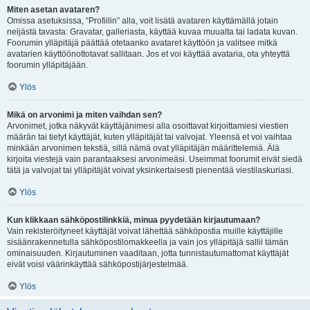
Miten asetan avataren?
Omissa asetuksissa, “Profiilin” alla, voit lisätä avataren käyttämällä jotain
neljästä tavasta: Gravatar, galleriasta, käyttää kuvaa muualta tai ladata kuvan.
Foorumin ylläpitäjä päättää otetaanko avataret käyttöön ja valitsee mitkä
avatarien käyttöönottotavat sallitaan. Jos et voi käyttää avataria, ota yhteyttä
foorumin ylläpitäjään.
Ylös
Mikä on arvonimi ja miten vaihdan sen?
Arvonimet, jotka näkyvät käyttäjänimesi alla osoittavat kirjoittamiesi viestien
määrän tai tietyt käyttäjät, kuten ylläpitäjät tai valvojat. Yleensä et voi vaihtaa
minkään arvonimen tekstiä, sillä nämä ovat ylläpitäjän määrittelemiä. Älä
kirjoita viestejä vain parantaaksesi arvonimeäsi. Useimmat foorumit eivät siedä
tätä ja valvojat tai ylläpitäjät voivat yksinkertaisesti pienentää viestilaskuriasi.
Ylös
Kun klikkaan sähköpostilinkkiä, minua pyydetään kirjautumaan?
Vain rekisteröityneet käyttäjät voivat lähettää sähköpostia muille käyttäjille
sisäänrakennetulla sähköpostilomakkeella ja vain jos ylläpitäjä sallii tämän
ominaisuuden. Kirjautuminen vaaditaan, jotta tunnistautumattomat käyttäjät
eivät voisi väärinkäyttää sähköpostijärjestelmää.
Ylös