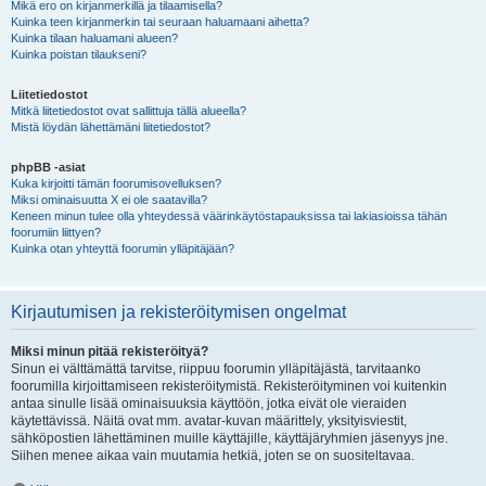
Mikä ero on kirjanmerkillä ja tilaamisella?
Kuinka teen kirjanmerkin tai seuraan haluamaani aihetta?
Kuinka tilaan haluamani alueen?
Kuinka poistan tilaukseni?
Liitetiedostot
Mitkä liitetiedostot ovat sallittuja tällä alueella?
Mistä löydän lähettämäni liitetiedostot?
phpBB -asiat
Kuka kirjoitti tämän foorumisovelluksen?
Miksi ominaisuutta X ei ole saatavilla?
Keneen minun tulee olla yhteydessä väärinkäytöstapauksissa tai lakiasioissa tähän
foorumiin liittyen?
Kuinka otan yhteyttä foorumin ylläpitäjään?
Kirjautumisen ja rekisteröitymisen ongelmat
Miksi minun pitää rekisteröityä?
Sinun ei välttämättä tarvitse, riippuu foorumin ylläpitäjästä, tarvitaanko
foorumilla kirjoittamiseen rekisteröitymistä. Rekisteröityminen voi kuitenkin
antaa sinulle lisää ominaisuuksia käyttöön, jotka eivät ole vieraiden
käytettävissä. Näitä ovat mm. avatar-kuvan määrittely, yksityisviestit,
sähköpostien lähettäminen muille käyttäjille, käyttäjäryhmien jäsenyys jne.
Siihen menee aikaa vain muutamia hetkiä, joten se on suositeltavaa.