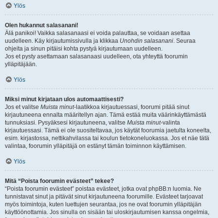
Ylös
Olen hukannut salasanani!
Älä panikoi! Vaikka salasanaasi ei voida palauttaa, se voidaan asettaa
uudelleen. Käy kirjautumissivulla ja klikkaa
Unohdin salasanani
. Seuraa
ohjeita ja sinun pitäisi kohta pystyä kirjautumaan uudelleen.
Jos et pysty asettamaan salasanaasi uudelleen, ota yhteyttä foorumin
ylläpitäjään.
Ylös
Miksi minut kirjataan ulos automaattisesti?
Jos et valitse
Muista minut
-laatikkoa kirjautuessasi, foorumi pitää sinut
kirjautuneena ennalta määritellyn ajan. Tämä estää muita väärinkäyttämästä
tunnuksiasi. Pysyäksesi kirjautuneena, valitse
Muista minut
-valinta
kirjautuessasi. Tämä ei ole suositeltavaa, jos käytät foorumia jaetulta koneelta,
esim. kirjastossa, nettikahvilassa tai koulun tietokoneluokassa. Jos et näe tätä
valintaa, foorumin ylläpitäjä on estänyt tämän toiminnon käyttämisen.
Ylös
Mitä “Poista foorumin evästeet” tekee?
“Poista foorumin evästeet” poistaa evästeet, jotka ovat phpBB:n luomia. Ne
tunnistavat sinut ja pitävät sinut kirjautuneena foorumille. Evästeet tarjoavat
myös toimintoja, kuten luettujen seurantaa, jos ne ovat foorumin ylläpitäjän
käyttöönottamia. Jos sinulla on sisään tai uloskirjautumisen kanssa ongelmia,