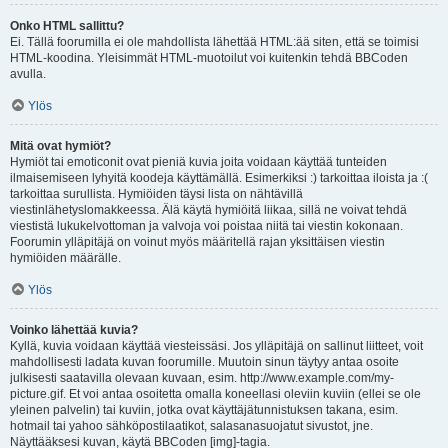
Onko HTML sallittu?
Ei. Tällä foorumilla ei ole mahdollista lähettää HTML:ää siten, että se toimisi
HTML-koodina. Yleisimmät HTML-muotoilut voi kuitenkin tehdä BBCoden
avulla.
Ylös
Mitä ovat hymiöt?
Hymiöt tai emoticonit ovat pieniä kuvia joita voidaan käyttää tunteiden
ilmaisemiseen lyhyitä koodeja käyttämällä. Esimerkiksi :) tarkoittaa iloista ja :(
tarkoittaa surullista. Hymiöiden täysi lista on nähtävillä
viestinlähetyslomakkeessa. Älä käytä hymiöitä liikaa, sillä ne voivat tehdä
viestistä lukukelvottoman ja valvoja voi poistaa niitä tai viestin kokonaan.
Foorumin ylläpitäjä on voinut myös määritellä rajan yksittäisen viestin
hymiöiden määrälle.
Ylös
Voinko lähettää kuvia?
Kyllä, kuvia voidaan käyttää viesteissäsi. Jos ylläpitäjä on sallinut liitteet, voit
mahdollisesti ladata kuvan foorumille. Muutoin sinun täytyy antaa osoite
julkisesti saatavilla olevaan kuvaan, esim. http://www.example.com/my-
picture.gif. Et voi antaa osoitetta omalla koneellasi oleviin kuviin (ellei se ole
yleinen palvelin) tai kuviin, jotka ovat käyttäjätunnistuksen takana, esim.
hotmail tai yahoo sähköpostilaatikot, salasanasuojatut sivustot, jne.
Näyttääksesi kuvan, käytä BBCoden [img]-tagia.