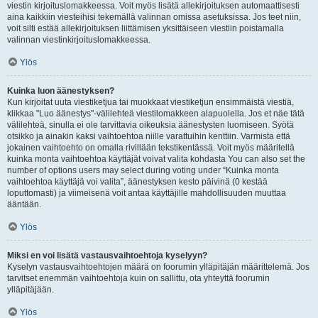
viestin kirjoituslomakkeessa. Voit myös lisätä allekirjoituksen automaattisesti
aina kaikkiin viesteihisi tekemällä valinnan omissa asetuksissa. Jos teet niin,
voit silti estää allekirjoituksen liittämisen yksittäiseen viestiin poistamalla
valinnan viestinkirjoituslomakkeessa.
Ylös
Kuinka luon äänestyksen?
Kun kirjoitat uuta viestiketjua tai muokkaat viestiketjun ensimmäistä viestiä,
klikkaa "Luo äänestys"-välilehteä viestilomakkeen alapuolella. Jos et näe tätä
välilehteä, sinulla ei ole tarvittavia oikeuksia äänestysten luomiseen. Syötä
otsikko ja ainakin kaksi vaihtoehtoa niille varattuihin kenttiin. Varmista että
jokainen vaihtoehto on omalla rivillään tekstikentässä. Voit myös määritellä
kuinka monta vaihtoehtoa käyttäjät voivat valita kohdasta You can also set the
number of options users may select during voting under “Kuinka monta
vaihtoehtoa käyttäjä voi valita”, äänestyksen kesto päivinä (0 kestää
loputtomasti) ja viimeisenä voit antaa käyttäjille mahdollisuuden muuttaa
ääntään.
Ylös
Miksi en voi lisätä vastausvaihtoehtoja kyselyyn?
Kyselyn vastausvaihtoehtojen määrä on foorumin ylläpitäjän määrittelemä. Jos
tarvitset enemmän vaihtoehtoja kuin on sallittu, ota yhteyttä foorumin
ylläpitäjään.
Ylös