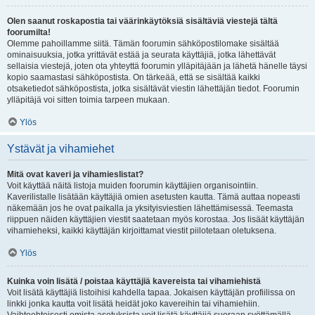
Olen saanut roskapostia tai väärinkäytöksiä sisältäviä viestejä tältä
foorumilta!
Olemme pahoillamme siitä. Tämän foorumin sähköpostilomake sisältää
ominaisuuksia, jotka yrittävät estää ja seurata käyttäjiä, jotka lähettävät
sellaisia viestejä, joten ota yhteyttä foorumin ylläpitäjään ja lähetä hänelle täysi
kopio saamastasi sähköpostista. On tärkeää, että se sisältää kaikki
otsaketiedot sähköpostista, jotka sisältävät viestin lähettäjän tiedot. Foorumin
ylläpitäjä voi sitten toimia tarpeen mukaan.
Ylös
Ystävät ja vihamiehet
Mitä ovat kaveri ja vihamieslistat?
Voit käyttää näitä listoja muiden foorumin käyttäjien organisointiin.
Kaverilistalle lisätään käyttäjiä omien asetusten kautta. Tämä auttaa nopeasti
näkemään jos he ovat paikalla ja yksityisviestien lähettämisessä. Teemasta
riippuen näiden käyttäjien viestit saatetaan myös korostaa. Jos lisäät käyttäjän
vihamieheksi, kaikki käyttäjän kirjoittamat viestit piilotetaan oletuksena.
Ylös
Kuinka voin lisätä / poistaa käyttäjiä kavereista tai vihamiehistä
Voit lisätä käyttäjiä listoihisi kahdella tapaa. Jokaisen käyttäjän profiilissa on
linkki jonka kautta voit lisätä heidät joko kavereihin tai vihamiehiin.