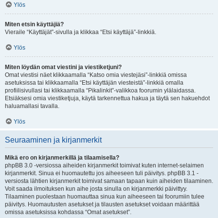
Ylös
Miten etsin käyttäjiä?
Vieraile “Käyttäjät”-sivulla ja klikkaa “Etsi käyttäjä”-linkkiä.
Ylös
Miten löydän omat viestini ja viestiketjuni?
Omat viestisi näet klikkaamalla “Katso omia viestejäsi”-linkkiä omissa
asetuksissa tai klikkaamalla “Etsi käyttäjän viesteistä”-linkkiä omalla
profiilisivullasi tai klikkaamalla “Pikalinkit”-valikkoa foorumin ylälaidassa.
Etsiäksesi omia viestiketjuja, käytä tarkennettua hakua ja täytä sen hakuehdot
haluamallasi tavalla.
Ylös
Seuraaminen ja kirjanmerkit
Mikä ero on kirjanmerkillä ja tilaamisella?
phpBB 3.0 -versiossa aiheiden kirjanmerkit toimivat kuten internet-selaimen
kirjanmerkit. Sinua ei huomautettu jos aiheeseen tuli päivitys. phpBB 3.1 -
versiosta lähtien kirjanmerkit toimivat samaan tapaan kuin aiheiden tilaaminen.
Voit saada ilmoituksen kun aihe josta sinulla on kirjanmerkki päivittyy.
Tilaaminen puolestaan huomauttaa sinua kun aiheeseen tai foorumiin tulee
päivitys. Huomautusten asetukset ja tilausten asetukset voidaan määrittää
omissa asetuksissa kohdassa “Omat asetukset”.