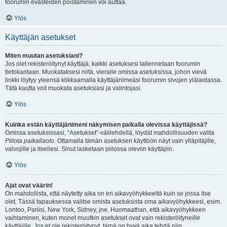
foorumin evästeiden poistaminen voi auttaa.
Ylös
Käyttäjän asetukset
Miten muutan asetuksiani?
Jos olet rekisteröitynyt käyttäjä, kaikki asetuksesi tallennetaan foorumin
tietokantaan. Muokataksesi niitä, vieraile omissa asetuksissa, johon vievä
linkki löytyy yleensä klikkaamalla käyttäjänimeäsi foorumin sivujen ylälaidassa.
Tätä kautta voit muokata asetuksiasi ja valintojasi.
Ylös
Kuinka estän käyttäjänimeni näkymisen paikalla olevissa käyttäjissä?
Omissa asetuksissasi, “Asetukset”-välilehdellä, löydät mahdollisuuden valita
Piilota paikallaolo
. Ottamalla tämän asetuksen käyttöön näyt vain ylläpitäjille,
valvojille ja itsellesi. Sinut lasketaan piilossa oleviin käyttäjiin.
Ylös
Ajat ovat väärin!
On mahdollista, että näytetty aika on eri aikavyöhykkeeltä kuin se jossa itse
olet. Tässä tapauksessa valitse omista asetuksista oma aikavyöhykkeesi, esim.
Lontoo, Pariisi, New York, Sidney, jne. Huomaathan, että aikavyöhykkeen
vaihtaminen, kuten monet muutkin asetukset ovat vain rekisteröityneille
käyttäjille. Jos et ole rekisteröitynyt, tämä on hyvä aika tehdä niin.