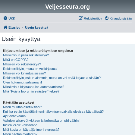
Veljesseura.org
UKK
Rekisteröidy
Kirjaudu sisään
Etusivu
Usein kysyttyä
Usein kysyttyä
Kirjautumisen ja rekisteröitymisen ongelmat
Miksi minun pitää rekisteröityä?
Mikä on COPPA?
Miksi en voi rekisteröityä?
Rekisteröidyin, mutta en voi kirjautua!
Miksi en voi kirjautua sisään?
Rekisteröidyin joskus aiemmin, mutta en voi enää kirjautua sisään?!
Olen hukannut salasanani!
Miksi minut kirjataan ulos automaattisesti?
Mitä “Poista foorumin evästeet” tekee?
Käyttäjän asetukset
Miten muutan asetuksiani?
Kuinka estän käyttäjänimeni näkymisen paikalla olevissa käyttäjissä?
Ajat ovat väärin!
Vaihdoin aikavyöhykkeen ja kellonaika on silti väärin!
Kieleni ei ole valittavana!
Mitä kuvia on käyttäjänimeni vieressä?
Miten asetan avataren?