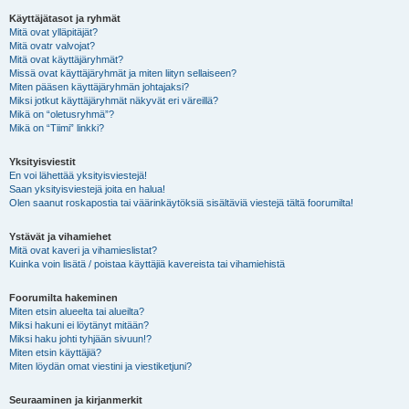
Käyttäjätasot ja ryhmät
Mitä ovat ylläpitäjät?
Mitä ovatr valvojat?
Mitä ovat käyttäjäryhmät?
Missä ovat käyttäjäryhmät ja miten liityn sellaiseen?
Miten pääsen käyttäjäryhmän johtajaksi?
Miksi jotkut käyttäjäryhmät näkyvät eri väreillä?
Mikä on “oletusryhmä”?
Mikä on “Tiimi” linkki?
Yksityisviestit
En voi lähettää yksityisviestejä!
Saan yksityisviestejä joita en halua!
Olen saanut roskapostia tai väärinkäytöksiä sisältäviä viestejä tältä foorumilta!
Ystävät ja vihamiehet
Mitä ovat kaveri ja vihamieslistat?
Kuinka voin lisätä / poistaa käyttäjiä kavereista tai vihamiehistä
Foorumilta hakeminen
Miten etsin alueelta tai alueilta?
Miksi hakuni ei löytänyt mitään?
Miksi haku johti tyhjään sivuun!?
Miten etsin käyttäjiä?
Miten löydän omat viestini ja viestiketjuni?
Seuraaminen ja kirjanmerkit