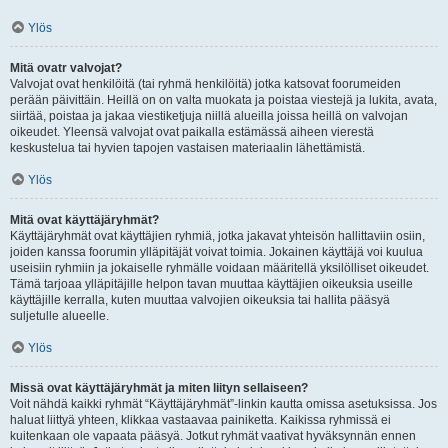
Ylös
Mitä ovatr valvojat?
Valvojat ovat henkilöitä (tai ryhmä henkilöitä) jotka katsovat foorumeiden
perään päivittäin. Heillä on on valta muokata ja poistaa viestejä ja lukita, avata,
siirtää, poistaa ja jakaa viestiketjuja niillä alueilla joissa heillä on valvojan
oikeudet. Yleensä valvojat ovat paikalla estämässä aiheen vierestä
keskustelua tai hyvien tapojen vastaisen materiaalin lähettämistä.
Ylös
Mitä ovat käyttäjäryhmät?
Käyttäjäryhmät ovat käyttäjien ryhmiä, jotka jakavat yhteisön hallittaviin osiin,
joiden kanssa foorumin ylläpitäjät voivat toimia. Jokainen käyttäjä voi kuulua
useisiin ryhmiin ja jokaiselle ryhmälle voidaan määritellä yksilölliset oikeudet.
Tämä tarjoaa ylläpitäjille helpon tavan muuttaa käyttäjien oikeuksia useille
käyttäjille kerralla, kuten muuttaa valvojien oikeuksia tai hallita pääsyä
suljetulle alueelle.
Ylös
Missä ovat käyttäjäryhmät ja miten liityn sellaiseen?
Voit nähdä kaikki ryhmät “Käyttäjäryhmät”-linkin kautta omissa asetuksissa. Jos
haluat liittyä yhteen, klikkaa vastaavaa painiketta. Kaikissa ryhmissä ei
kuitenkaan ole vapaata pääsyä. Jotkut ryhmät vaativat hyväksynnän ennen