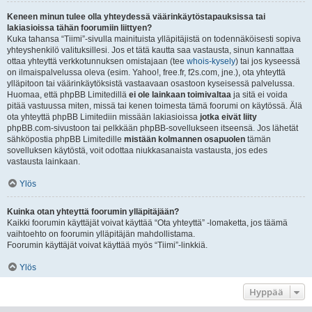
Keneen minun tulee olla yhteydessä väärinkäytöstapauksissa tai
lakiasioissa tähän foorumiin liittyen?
Kuka tahansa “Tiimi”-sivulla mainituista ylläpitäjistä on todennäköisesti sopiva
yhteyshenkilö valituksillesi. Jos et tätä kautta saa vastausta, sinun kannattaa
ottaa yhteyttä verkkotunnuksen omistajaan (tee
whois-kysely
) tai jos kyseessä
on ilmaispalvelussa oleva (esim. Yahoo!, free.fr, f2s.com, jne.), ota yhteyttä
ylläpitoon tai väärinkäytöksistä vastaavaan osastoon kyseisessä palvelussa.
Huomaa, että phpBB Limitedillä
ei ole lainkaan toimivaltaa
ja sitä ei voida
pitää vastuussa miten, missä tai kenen toimesta tämä foorumi on käytössä. Älä
ota yhteyttä phpBB Limitediin missään lakiasioissa
jotka eivät liity
phpBB.com-sivustoon tai pelkkään phpBB-sovellukseen itseensä. Jos lähetät
sähköpostia phpBB Limitedille
mistään kolmannen osapuolen
tämän
sovelluksen käytöstä, voit odottaa niukkasanaista vastausta, jos edes
vastausta lainkaan.
Ylös
Kuinka otan yhteyttä foorumin ylläpitäjään?
Kaikki foorumin käyttäjät voivat käyttää “Ota yhteyttä” -lomaketta, jos täämä
vaihtoehto on foorumin ylläpitäjän mahdollistama.
Foorumin käyttäjät voivat käyttää myös “Tiimi”-linkkiä.
Ylös
Hyppää