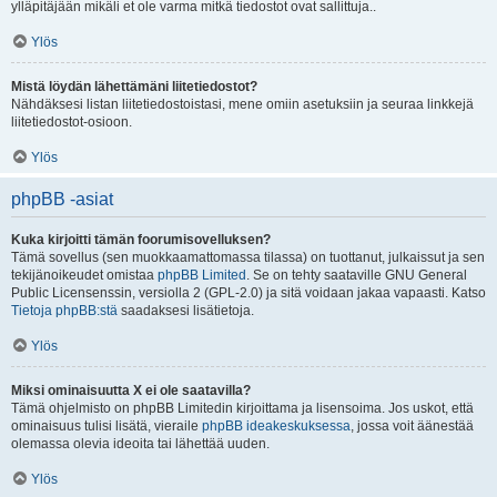
ylläpitäjään mikäli et ole varma mitkä tiedostot ovat sallittuja..
Ylös
Mistä löydän lähettämäni liitetiedostot?
Nähdäksesi listan liitetiedostoistasi, mene omiin asetuksiin ja seuraa linkkejä
liitetiedostot-osioon.
Ylös
phpBB -asiat
Kuka kirjoitti tämän foorumisovelluksen?
Tämä sovellus (sen muokkaamattomassa tilassa) on tuottanut, julkaissut ja sen
tekijänoikeudet omistaa
phpBB Limited
. Se on tehty saataville GNU General
Public Licensenssin, versiolla 2 (GPL-2.0) ja sitä voidaan jakaa vapaasti. Katso
Tietoja phpBB:stä
saadaksesi lisätietoja.
Ylös
Miksi ominaisuutta X ei ole saatavilla?
Tämä ohjelmisto on phpBB Limitedin kirjoittama ja lisensoima. Jos uskot, että
ominaisuus tulisi lisätä, vieraile
phpBB ideakeskuksessa
, jossa voit äänestää
olemassa olevia ideoita tai lähettää uuden.
Ylös