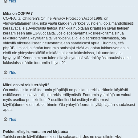
Ylös
Mikä on COPPA?
COPPA, tai Children’s Online Privacy Protection Act of 1998, on
yhdysvaltalainen laki, joka vaatii kaikkien verkkosivustojen, jotka mahdollisesti
keräävät alle 13-vuotiailta tietoja, hankkia huoltajan kirjallisen luvan tietojen
keräämiseen alle 13-vuotiaalta. Jos olet epävarma koskeeko tämä sinua
rekisteröityvänä käyttäjänä tai verkkosivua jolle olet rekisteröitymässä, ota
yhteyttä oikeudelliseen neuvonantajaan saadaksesi apua. Huomaa, että
phpBB Limited ja tämän foorumin omistajat eivät voi antaa lakineuvontaa ja
eivät ole yhteyshenkilöitä minkäänlaisissa lakiasioissa, lukuunottamatta
kysymystä “Keneen minun tulee olla yhteydessä väärinkäytöstapauksissa tai
lakiasioissa tähän foorumiin liittyen?”.
Ylös
Miksi en voi rekisteröityä?
On mahdollista, että foorumin ylläpitäjä on poistanut rekisteröinnin käytöstä
estääkseen uusia vierailijoita rekisteröitymästä. Foorumin ylläpitäjä on voinut
myös asettaa porttikiellon IP-osoitteellesi tai estänyt valitsemasi
käyttäjätunnuksen rekisteröinnin. Ota yhteyttä foorumin ylläpitäjään saadaksesi
apua.
Ylös
Rekisteröidyin, mutta en voi kirjautua!
Tarkista ensin käyttäjätunnuksesi ja salasanasi. Jos ne ovat oikein, yksi