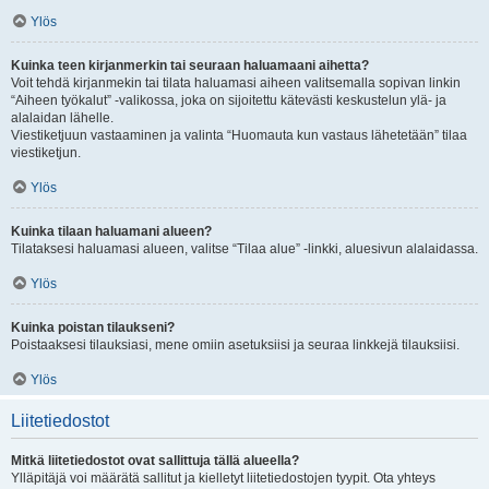
Ylös
Kuinka teen kirjanmerkin tai seuraan haluamaani aihetta?
Voit tehdä kirjanmekin tai tilata haluamasi aiheen valitsemalla sopivan linkin
“Aiheen työkalut” -valikossa, joka on sijoitettu kätevästi keskustelun ylä- ja
alalaidan lähelle.
Viestiketjuun vastaaminen ja valinta “Huomauta kun vastaus lähetetään” tilaa
viestiketjun.
Ylös
Kuinka tilaan haluamani alueen?
Tilataksesi haluamasi alueen, valitse “Tilaa alue” -linkki, aluesivun alalaidassa.
Ylös
Kuinka poistan tilaukseni?
Poistaaksesi tilauksiasi, mene omiin asetuksiisi ja seuraa linkkejä tilauksiisi.
Ylös
Liitetiedostot
Mitkä liitetiedostot ovat sallittuja tällä alueella?
Ylläpitäjä voi määrätä sallitut ja kielletyt liitetiedostojen tyypit. Ota yhteys