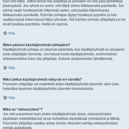
kuin voit liittyä. Jotkut voivat olla suljettuja ja joissakin voi olla jopa piilotettuja
jäsenyyksiä. Jos ryhmä on avoin, voit liittyä siihen klikkaamalla painiketta. Jos
ryhmä vaatii hyväksynnän liittymistä varten, voit pyytää liittymislupaa
klikkaamalla painiketta. Ryhmän johtajan täytyy hyväksyä pyyntösi ja hän
saattaa kysyä miksi haluat liittyä ryhmään. Älä häiriköi ryhmän ylläpitäjiä jos he
eivät hyväksy pyyntöäsi. Heillä on syynsä.
Ylös
Miten pääsen käyttäjäryhmän johtajaksi?
Käyttäjäryhmän johtaja on yleensä määritelty, kun käyttäjäryhmät on alunperin
luotu ylläpitäjän toimesta. Jos haluat luoda käyttäjäryhmän, ensimmäinen
yhteyshenkilösi tulisi olla ylläpitäjä. Kokeile yksityisviestin lähettämistä.
Ylös
Miksi jotkut käyttäjäryhmät näkyvät eri väreillä?
Foorumin ylläpitäjä voi määritellä tietyn käyttäjäryhmän jäsenille värin joka
helpottaa kyseisen käyttäjäryhmän jäsenten tunnistamista.
Ylös
Mikä on “oletusryhmä”?
Jos olet useamman kuin yhden käyttäjäryhmän jäsen, oletusryhmääsi
käytetään määriteltäessä sinun kohdallasi käytettävää ryhmäväriä ja titteliä.
Foorumin ylläpitäjä saattaa antaa sinulle oikeudet vaihtaa oletusryhmääsi
omista asetuksista.