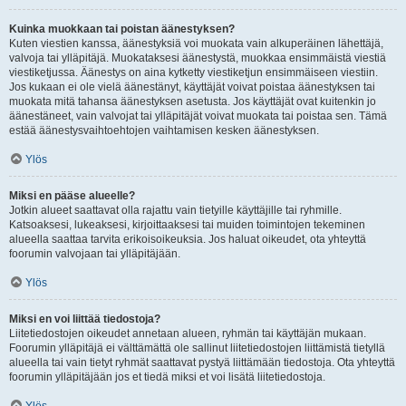
Kuinka muokkaan tai poistan äänestyksen?
Kuten viestien kanssa, äänestyksiä voi muokata vain alkuperäinen lähettäjä,
valvoja tai ylläpitäjä. Muokataksesi äänestystä, muokkaa ensimmäistä viestiä
viestiketjussa. Äänestys on aina kytketty viestiketjun ensimmäiseen viestiin.
Jos kukaan ei ole vielä äänestänyt, käyttäjät voivat poistaa äänestyksen tai
muokata mitä tahansa äänestyksen asetusta. Jos käyttäjät ovat kuitenkin jo
äänestäneet, vain valvojat tai ylläpitäjät voivat muokata tai poistaa sen. Tämä
estää äänestysvaihtoehtojen vaihtamisen kesken äänestyksen.
Ylös
Miksi en pääse alueelle?
Jotkin alueet saattavat olla rajattu vain tietyille käyttäjille tai ryhmille.
Katsoaksesi, lukeaksesi, kirjoittaaksesi tai muiden toimintojen tekeminen
alueella saattaa tarvita erikoisoikeuksia. Jos haluat oikeudet, ota yhteyttä
foorumin valvojaan tai ylläpitäjään.
Ylös
Miksi en voi liittää tiedostoja?
Liitetiedostojen oikeudet annetaan alueen, ryhmän tai käyttäjän mukaan.
Foorumin ylläpitäjä ei välttämättä ole sallinut liitetiedostojen liittämistä tietyllä
alueella tai vain tietyt ryhmät saattavat pystyä liittämään tiedostoja. Ota yhteyttä
foorumin ylläpitäjään jos et tiedä miksi et voi lisätä liitetiedostoja.