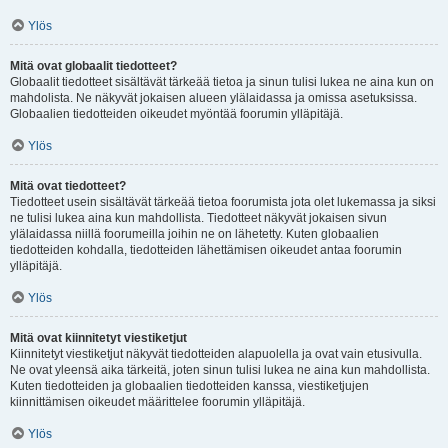
Ylös
Mitä ovat globaalit tiedotteet?
Globaalit tiedotteet sisältävät tärkeää tietoa ja sinun tulisi lukea ne aina kun on
mahdolista. Ne näkyvät jokaisen alueen ylälaidassa ja omissa asetuksissa.
Globaalien tiedotteiden oikeudet myöntää foorumin ylläpitäjä.
Ylös
Mitä ovat tiedotteet?
Tiedotteet usein sisältävät tärkeää tietoa foorumista jota olet lukemassa ja siksi
ne tulisi lukea aina kun mahdollista. Tiedotteet näkyvät jokaisen sivun
ylälaidassa niillä foorumeilla joihin ne on lähetetty. Kuten globaalien
tiedotteiden kohdalla, tiedotteiden lähettämisen oikeudet antaa foorumin
ylläpitäjä.
Ylös
Mitä ovat kiinnitetyt viestiketjut
Kiinnitetyt viestiketjut näkyvät tiedotteiden alapuolella ja ovat vain etusivulla.
Ne ovat yleensä aika tärkeitä, joten sinun tulisi lukea ne aina kun mahdollista.
Kuten tiedotteiden ja globaalien tiedotteiden kanssa, viestiketjujen
kiinnittämisen oikeudet määrittelee foorumin ylläpitäjä.
Ylös