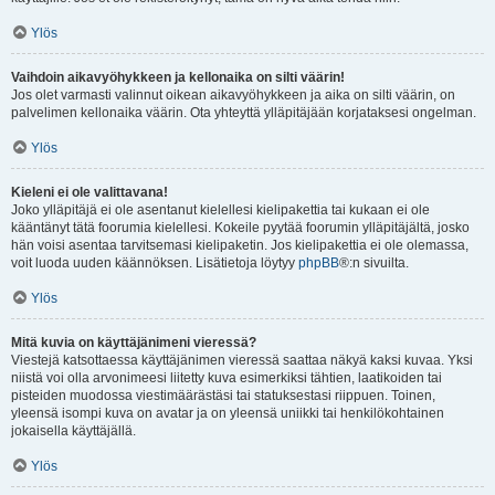
Ylös
Vaihdoin aikavyöhykkeen ja kellonaika on silti väärin!
Jos olet varmasti valinnut oikean aikavyöhykkeen ja aika on silti väärin, on
palvelimen kellonaika väärin. Ota yhteyttä ylläpitäjään korjataksesi ongelman.
Ylös
Kieleni ei ole valittavana!
Joko ylläpitäjä ei ole asentanut kielellesi kielipakettia tai kukaan ei ole
kääntänyt tätä foorumia kielellesi. Kokeile pyytää foorumin ylläpitäjältä, josko
hän voisi asentaa tarvitsemasi kielipaketin. Jos kielipakettia ei ole olemassa,
voit luoda uuden käännöksen. Lisätietoja löytyy
phpBB
®:n sivuilta.
Ylös
Mitä kuvia on käyttäjänimeni vieressä?
Viestejä katsottaessa käyttäjänimen vieressä saattaa näkyä kaksi kuvaa. Yksi
niistä voi olla arvonimeesi liitetty kuva esimerkiksi tähtien, laatikoiden tai
pisteiden muodossa viestimäärästäsi tai statuksestasi riippuen. Toinen,
yleensä isompi kuva on avatar ja on yleensä uniikki tai henkilökohtainen
jokaisella käyttäjällä.
Ylös