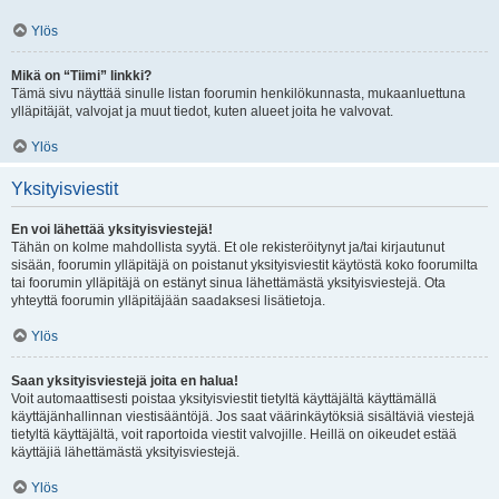
Ylös
Mikä on “Tiimi” linkki?
Tämä sivu näyttää sinulle listan foorumin henkilökunnasta, mukaanluettuna
ylläpitäjät, valvojat ja muut tiedot, kuten alueet joita he valvovat.
Ylös
Yksityisviestit
En voi lähettää yksityisviestejä!
Tähän on kolme mahdollista syytä. Et ole rekisteröitynyt ja/tai kirjautunut
sisään, foorumin ylläpitäjä on poistanut yksityisviestit käytöstä koko foorumilta
tai foorumin ylläpitäjä on estänyt sinua lähettämästä yksityisviestejä. Ota
yhteyttä foorumin ylläpitäjään saadaksesi lisätietoja.
Ylös
Saan yksityisviestejä joita en halua!
Voit automaattisesti poistaa yksityisviestit tietyltä käyttäjältä käyttämällä
käyttäjänhallinnan viestisääntöjä. Jos saat väärinkäytöksiä sisältäviä viestejä
tietyltä käyttäjältä, voit raportoida viestit valvojille. Heillä on oikeudet estää
käyttäjiä lähettämästä yksityisviestejä.
Ylös