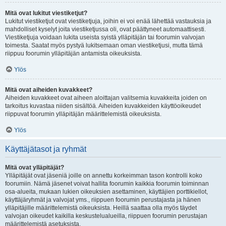
Mitä ovat lukitut viestiketjut?
Lukitut viestiketjut ovat viestiketjuja, joihin ei voi enää lähettää vastauksia ja
mahdolliset kyselyt joita viestiketjussa oli, ovat päättyneet automaattisesti.
Viestiketjuja voidaan lukita useista syistä ylläpitäjän tai foorumin valvojan
toimesta. Saatat myös pystyä lukitsemaan oman viestiketjusi, mutta tämä
riippuu foorumin ylläpitäjän antamista oikeuksista.
Ylös
Mitä ovat aiheiden kuvakkeet?
Aiheiden kuvakkeet ovat aiheen aloittajan valitsemia kuvakkeita joiden on
tarkoitus kuvastaa niiden sisältöä. Aiheiden kuvakkeiden käyttöoikeudet
riippuvat foorumin ylläpitäjän määrittelemistä oikeuksista.
Ylös
Käyttäjätasot ja ryhmät
Mitä ovat ylläpitäjät?
Ylläpitäjät ovat jäseniä joille on annettu korkeimman tason kontrolli koko
foorumiin. Nämä jäsenet voivat hallita foorumin kaikkia foorumin toiminnan
osa-alueita, mukaan lukien oikeuksien asettaminen, käyttäjien porttikiellot,
käyttäjäryhmät ja valvojat yms., riippuen foorumin perustajasta ja hänen
ylläpitäjille määrittelemistä oikeuksista. Heillä saattaa olla myös täydet
valvojan oikeudet kaikilla keskustelualueilla, riippuen foorumin perustajan
määrittelemistä asetuksista.