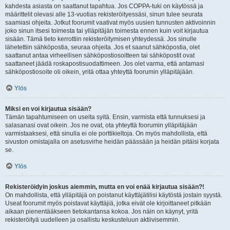
kahdesta asiasta on saattanut tapahtua. Jos COPPA-tuki on käytössä ja
määrittelit olevasi alle 13-vuotias rekisteröityessäsi, sinun tulee seurata
saamiasi ohjeita. Jotkut foorumit vaativat myös uusien tunnusten aktivoinnin
joko sinun itsesi toimesta tai ylläpitäjän toimesta ennen kuin voit kirjautua
sisään. Tämä tieto kerrottiin rekisteröitymisen yhteydessä. Jos sinulle
lähetettiin sähköpostia, seuraa ohjeita. Jos et saanut sähköpostia, olet
saattanut antaa virheellisen sähköpostiosoitteen tai sähköpostit ovat
saattaneet jäädä roskapostisuodattimeen. Jos olet varma, että antamasi
sähköpostiosoite oli oikein, yritä ottaa yhteyttä foorumin ylläpitäjään.
Ylös
Miksi en voi kirjautua sisään?
Tämän tapahtumiseen on useita syitä. Ensin, varmista että tunnuksesi ja
salasanasi ovat oikein. Jos ne ovat, ota yhteyttä foorumin ylläpitäjään
varmistaaksesi, että sinulla ei ole porttikieltoja. On myös mahdollista, että
sivuston omistajalla on asetusvirhe heidän päässään ja heidän pitäisi korjata
se.
Ylös
Rekisteröidyin joskus aiemmin, mutta en voi enää kirjautua sisään?!
On mahdollista, että ylläpitäjä on poistanut käyttäjätilisi käytöstä jostain syystä.
Useat foorumit myös poistavat käyttäjiä, jotka eivät ole kirjoittaneet pitkään
aikaan pienentääkseen tietokantansa kokoa. Jos näin on käynyt, yritä
rekisteröityä uudelleen ja osallistu keskusteluun aktiivisemmin.