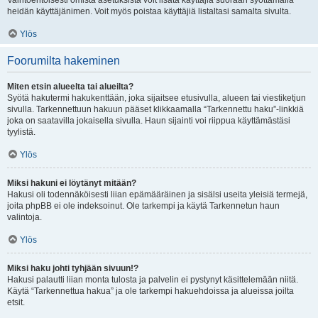
Vaihtoehtoisesti omista asetuksista voit lisätä käyttäjiä suoraan syöttämällä
heidän käyttäjänimen. Voit myös poistaa käyttäjiä listaltasi samalta sivulta.
Ylös
Foorumilta hakeminen
Miten etsin alueelta tai alueilta?
Syötä hakutermi hakukenttään, joka sijaitsee etusivulla, alueen tai viestiketjun
sivulla. Tarkennettuun hakuun pääset klikkaamalla “Tarkennettu haku”-linkkiä
joka on saatavilla jokaisella sivulla. Haun sijainti voi riippua käyttämästäsi
tyylistä.
Ylös
Miksi hakuni ei löytänyt mitään?
Hakusi oli todennäköisesti liian epämääräinen ja sisälsi useita yleisiä termejä,
joita phpBB ei ole indeksoinut. Ole tarkempi ja käytä Tarkennetun haun
valintoja.
Ylös
Miksi haku johti tyhjään sivuun!?
Hakusi palautti liian monta tulosta ja palvelin ei pystynyt käsittelemään niitä.
Käytä “Tarkennettua hakua” ja ole tarkempi hakuehdoissa ja alueissa joilta
etsit.