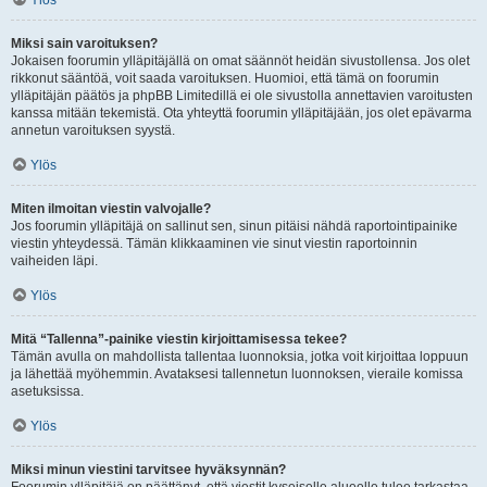
Ylös
Miksi sain varoituksen?
Jokaisen foorumin ylläpitäjällä on omat säännöt heidän sivustollensa. Jos olet
rikkonut sääntöä, voit saada varoituksen. Huomioi, että tämä on foorumin
ylläpitäjän päätös ja phpBB Limitedillä ei ole sivustolla annettavien varoitusten
kanssa mitään tekemistä. Ota yhteyttä foorumin ylläpitäjään, jos olet epävarma
annetun varoituksen syystä.
Ylös
Miten ilmoitan viestin valvojalle?
Jos foorumin ylläpitäjä on sallinut sen, sinun pitäisi nähdä raportointipainike
viestin yhteydessä. Tämän klikkaaminen vie sinut viestin raportoinnin
vaiheiden läpi.
Ylös
Mitä “Tallenna”-painike viestin kirjoittamisessa tekee?
Tämän avulla on mahdollista tallentaa luonnoksia, jotka voit kirjoittaa loppuun
ja lähettää myöhemmin. Avataksesi tallennetun luonnoksen, vieraile komissa
asetuksissa.
Ylös
Miksi minun viestini tarvitsee hyväksynnän?