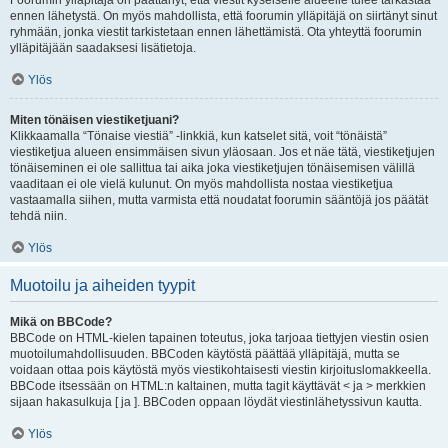
Foorumin ylläpitäjä on päättänyt, että viestit kyseiselle alueelle tulee tarkastaa
ennen lähetystä. On myös mahdollista, että foorumin ylläpitäjä on siirtänyt sinut
ryhmään, jonka viestit tarkistetaan ennen lähettämistä. Ota yhteyttä foorumin
ylläpitäjään saadaksesi lisätietoja.
Ylös
Miten tönäisen viestiketjuani?
Klikkaamalla “Tönaise viestiä” -linkkiä, kun katselet sitä, voit “tönäistä”
viestiketjua alueen ensimmäisen sivun yläosaan. Jos et näe tätä, viestiketjujen
tönäiseminen ei ole sallittua tai aika joka viestiketjujen tönäisemisen välillä
vaaditaan ei ole vielä kulunut. On myös mahdollista nostaa viestiketjua
vastaamalla siihen, mutta varmista että noudatat foorumin sääntöjä jos päätät
tehdä niin.
Ylös
Muotoilu ja aiheiden tyypit
Mikä on BBCode?
BBCode on HTML-kielen tapainen toteutus, joka tarjoaa tiettyjen viestin osien
muotoilumahdollisuuden. BBCoden käytöstä päättää ylläpitäjä, mutta se
voidaan ottaa pois käytöstä myös viestikohtaisesti viestin kirjoituslomakkeella.
BBCode itsessään on HTML:n kaltainen, mutta tagit käyttävät < ja > merkkien
sijaan hakasulkuja [ ja ]. BBCoden oppaan löydät viestinlähetyssivun kautta.
Ylös