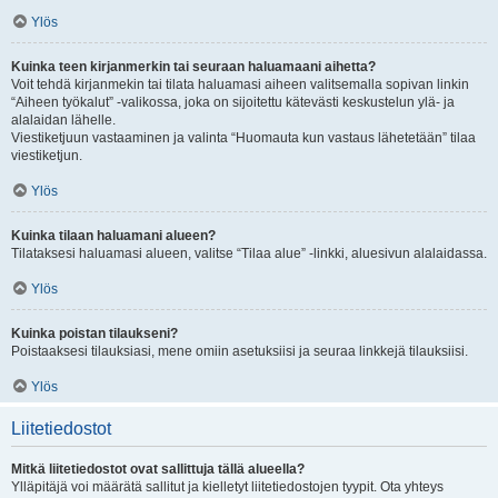
Ylös
Kuinka teen kirjanmerkin tai seuraan haluamaani aihetta?
Voit tehdä kirjanmekin tai tilata haluamasi aiheen valitsemalla sopivan linkin
“Aiheen työkalut” -valikossa, joka on sijoitettu kätevästi keskustelun ylä- ja
alalaidan lähelle.
Viestiketjuun vastaaminen ja valinta “Huomauta kun vastaus lähetetään” tilaa
viestiketjun.
Ylös
Kuinka tilaan haluamani alueen?
Tilataksesi haluamasi alueen, valitse “Tilaa alue” -linkki, aluesivun alalaidassa.
Ylös
Kuinka poistan tilaukseni?
Poistaaksesi tilauksiasi, mene omiin asetuksiisi ja seuraa linkkejä tilauksiisi.
Ylös
Liitetiedostot
Mitkä liitetiedostot ovat sallittuja tällä alueella?
Ylläpitäjä voi määrätä sallitut ja kielletyt liitetiedostojen tyypit. Ota yhteys