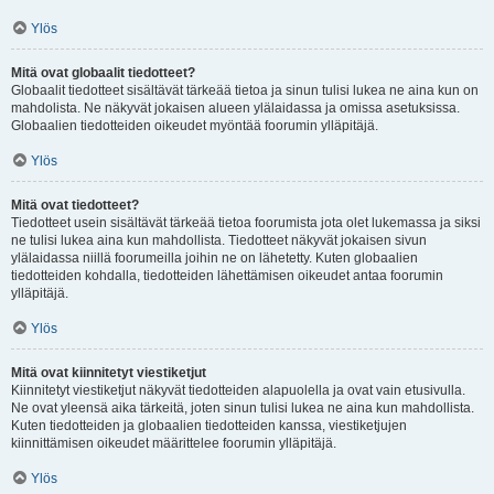
Ylös
Mitä ovat globaalit tiedotteet?
Globaalit tiedotteet sisältävät tärkeää tietoa ja sinun tulisi lukea ne aina kun on
mahdolista. Ne näkyvät jokaisen alueen ylälaidassa ja omissa asetuksissa.
Globaalien tiedotteiden oikeudet myöntää foorumin ylläpitäjä.
Ylös
Mitä ovat tiedotteet?
Tiedotteet usein sisältävät tärkeää tietoa foorumista jota olet lukemassa ja siksi
ne tulisi lukea aina kun mahdollista. Tiedotteet näkyvät jokaisen sivun
ylälaidassa niillä foorumeilla joihin ne on lähetetty. Kuten globaalien
tiedotteiden kohdalla, tiedotteiden lähettämisen oikeudet antaa foorumin
ylläpitäjä.
Ylös
Mitä ovat kiinnitetyt viestiketjut
Kiinnitetyt viestiketjut näkyvät tiedotteiden alapuolella ja ovat vain etusivulla.
Ne ovat yleensä aika tärkeitä, joten sinun tulisi lukea ne aina kun mahdollista.
Kuten tiedotteiden ja globaalien tiedotteiden kanssa, viestiketjujen
kiinnittämisen oikeudet määrittelee foorumin ylläpitäjä.
Ylös