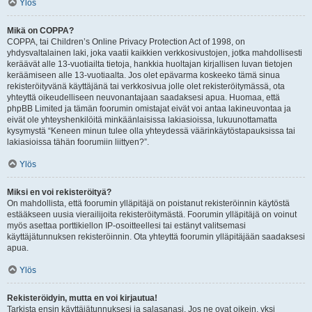
Ylös
Mikä on COPPA?
COPPA, tai Children’s Online Privacy Protection Act of 1998, on
yhdysvaltalainen laki, joka vaatii kaikkien verkkosivustojen, jotka mahdollisesti
keräävät alle 13-vuotiailta tietoja, hankkia huoltajan kirjallisen luvan tietojen
keräämiseen alle 13-vuotiaalta. Jos olet epävarma koskeeko tämä sinua
rekisteröityvänä käyttäjänä tai verkkosivua jolle olet rekisteröitymässä, ota
yhteyttä oikeudelliseen neuvonantajaan saadaksesi apua. Huomaa, että
phpBB Limited ja tämän foorumin omistajat eivät voi antaa lakineuvontaa ja
eivät ole yhteyshenkilöitä minkäänlaisissa lakiasioissa, lukuunottamatta
kysymystä “Keneen minun tulee olla yhteydessä väärinkäytöstapauksissa tai
lakiasioissa tähän foorumiin liittyen?”.
Ylös
Miksi en voi rekisteröityä?
On mahdollista, että foorumin ylläpitäjä on poistanut rekisteröinnin käytöstä
estääkseen uusia vierailijoita rekisteröitymästä. Foorumin ylläpitäjä on voinut
myös asettaa porttikiellon IP-osoitteellesi tai estänyt valitsemasi
käyttäjätunnuksen rekisteröinnin. Ota yhteyttä foorumin ylläpitäjään saadaksesi
apua.
Ylös
Rekisteröidyin, mutta en voi kirjautua!
Tarkista ensin käyttäjätunnuksesi ja salasanasi. Jos ne ovat oikein, yksi