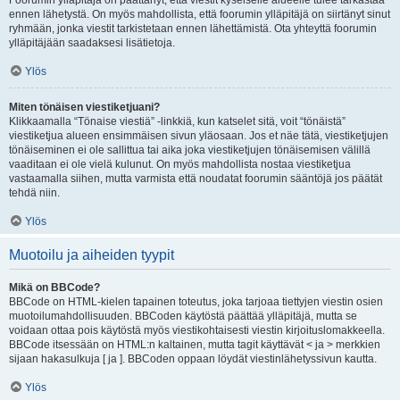
Foorumin ylläpitäjä on päättänyt, että viestit kyseiselle alueelle tulee tarkastaa
ennen lähetystä. On myös mahdollista, että foorumin ylläpitäjä on siirtänyt sinut
ryhmään, jonka viestit tarkistetaan ennen lähettämistä. Ota yhteyttä foorumin
ylläpitäjään saadaksesi lisätietoja.
Ylös
Miten tönäisen viestiketjuani?
Klikkaamalla “Tönaise viestiä” -linkkiä, kun katselet sitä, voit “tönäistä”
viestiketjua alueen ensimmäisen sivun yläosaan. Jos et näe tätä, viestiketjujen
tönäiseminen ei ole sallittua tai aika joka viestiketjujen tönäisemisen välillä
vaaditaan ei ole vielä kulunut. On myös mahdollista nostaa viestiketjua
vastaamalla siihen, mutta varmista että noudatat foorumin sääntöjä jos päätät
tehdä niin.
Ylös
Muotoilu ja aiheiden tyypit
Mikä on BBCode?
BBCode on HTML-kielen tapainen toteutus, joka tarjoaa tiettyjen viestin osien
muotoilumahdollisuuden. BBCoden käytöstä päättää ylläpitäjä, mutta se
voidaan ottaa pois käytöstä myös viestikohtaisesti viestin kirjoituslomakkeella.
BBCode itsessään on HTML:n kaltainen, mutta tagit käyttävät < ja > merkkien
sijaan hakasulkuja [ ja ]. BBCoden oppaan löydät viestinlähetyssivun kautta.
Ylös