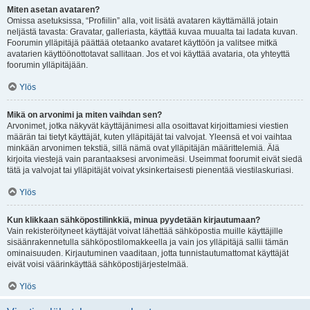
Miten asetan avataren?
Omissa asetuksissa, “Profiilin” alla, voit lisätä avataren käyttämällä jotain
neljästä tavasta: Gravatar, galleriasta, käyttää kuvaa muualta tai ladata kuvan.
Foorumin ylläpitäjä päättää otetaanko avataret käyttöön ja valitsee mitkä
avatarien käyttöönottotavat sallitaan. Jos et voi käyttää avataria, ota yhteyttä
foorumin ylläpitäjään.
Ylös
Mikä on arvonimi ja miten vaihdan sen?
Arvonimet, jotka näkyvät käyttäjänimesi alla osoittavat kirjoittamiesi viestien
määrän tai tietyt käyttäjät, kuten ylläpitäjät tai valvojat. Yleensä et voi vaihtaa
minkään arvonimen tekstiä, sillä nämä ovat ylläpitäjän määrittelemiä. Älä
kirjoita viestejä vain parantaaksesi arvonimeäsi. Useimmat foorumit eivät siedä
tätä ja valvojat tai ylläpitäjät voivat yksinkertaisesti pienentää viestilaskuriasi.
Ylös
Kun klikkaan sähköpostilinkkiä, minua pyydetään kirjautumaan?
Vain rekisteröityneet käyttäjät voivat lähettää sähköpostia muille käyttäjille
sisäänrakennetulla sähköpostilomakkeella ja vain jos ylläpitäjä sallii tämän
ominaisuuden. Kirjautuminen vaaditaan, jotta tunnistautumattomat käyttäjät
eivät voisi väärinkäyttää sähköpostijärjestelmää.
Ylös