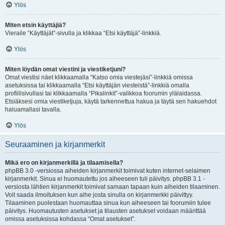
Ylös
Miten etsin käyttäjiä?
Vieraile “Käyttäjät”-sivulla ja klikkaa “Etsi käyttäjä”-linkkiä.
Ylös
Miten löydän omat viestini ja viestiketjuni?
Omat viestisi näet klikkaamalla “Katso omia viestejäsi”-linkkiä omissa
asetuksissa tai klikkaamalla “Etsi käyttäjän viesteistä”-linkkiä omalla
profiilisivullasi tai klikkaamalla “Pikalinkit”-valikkoa foorumin ylälaidassa.
Etsiäksesi omia viestiketjuja, käytä tarkennettua hakua ja täytä sen hakuehdot
haluamallasi tavalla.
Ylös
Seuraaminen ja kirjanmerkit
Mikä ero on kirjanmerkillä ja tilaamisella?
phpBB 3.0 -versiossa aiheiden kirjanmerkit toimivat kuten internet-selaimen
kirjanmerkit. Sinua ei huomautettu jos aiheeseen tuli päivitys. phpBB 3.1 -
versiosta lähtien kirjanmerkit toimivat samaan tapaan kuin aiheiden tilaaminen.
Voit saada ilmoituksen kun aihe josta sinulla on kirjanmerkki päivittyy.
Tilaaminen puolestaan huomauttaa sinua kun aiheeseen tai foorumiin tulee
päivitys. Huomautusten asetukset ja tilausten asetukset voidaan määrittää
omissa asetuksissa kohdassa “Omat asetukset”.