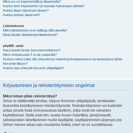
Mikä ero on kirjanmerkillä ja tilaamisella?
Kuinka teen kirjanmerkin tai seuraan haluamaani aihetta?
Kuinka tilaan haluamani alueen?
Kuinka poistan tilaukseni?
Liitetiedostot
Mitkä liitetiedostot ovat sallittuja tällä alueella?
Mistä löydän lähettämäni liitetiedostot?
phpBB -asiat
Kuka kirjoitti tämän foorumisovelluksen?
Miksi ominaisuutta X ei ole saatavilla?
Keneen minun tulee olla yhteydessä väärinkäytöstapauksissa tai lakiasioissa tähän
foorumiin liittyen?
Kuinka otan yhteyttä foorumin ylläpitäjään?
Kirjautumisen ja rekisteröitymisen ongelmat
Miksi minun pitää rekisteröityä?
Sinun ei välttämättä tarvitse, riippuu foorumin ylläpitäjästä, tarvitaanko
foorumilla kirjoittamiseen rekisteröitymistä. Rekisteröityminen voi kuitenkin
antaa sinulle lisää ominaisuuksia käyttöön, jotka eivät ole vieraiden
käytettävissä. Näitä ovat mm. avatar-kuvan määrittely, yksityisviestit,
sähköpostien lähettäminen muille käyttäjille, käyttäjäryhmien jäsenyys jne.
Siihen menee aikaa vain muutamia hetkiä, joten se on suositeltavaa.