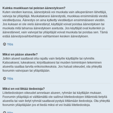
Kuinka muokkaan tai poistan äänestyksen?
Kuten viestien kanssa, äänestyksiä voi muokata vain alkuperäinen lähettäjä,
valvoja tai ylläpitäjä. Muokataksesi äänestystä, muokkaa ensimmäistä viestiä
viestiketjussa. Äänestys on aina kytketty viestiketjun ensimmäiseen viestiin.
Jos kukaan ei ole vielä äänestänyt, käyttäjät voivat poistaa äänestyksen tai
muokata mitä tahansa äänestyksen asetusta. Jos käyttäjät ovat kuitenkin jo
äänestäneet, vain valvojat tai ylläpitäjät voivat muokata tai poistaa sen. Tämä
estää äänestysvaihtoehtojen vaihtamisen kesken äänestyksen.
Ylös
Miksi en pääse alueelle?
Jotkin alueet saattavat olla rajattu vain tietyille käyttäjille tai ryhmille.
Katsoaksesi, lukeaksesi, kirjoittaaksesi tai muiden toimintojen tekeminen
alueella saattaa tarvita erikoisoikeuksia. Jos haluat oikeudet, ota yhteyttä
foorumin valvojaan tai ylläpitäjään.
Ylös
Miksi en voi liittää tiedostoja?
Liitetiedostojen oikeudet annetaan alueen, ryhmän tai käyttäjän mukaan.
Foorumin ylläpitäjä ei välttämättä ole sallinut liitetiedostojen liittämistä tietyllä
alueella tai vain tietyt ryhmät saattavat pystyä liittämään tiedostoja. Ota yhteyttä
foorumin ylläpitäjään jos et tiedä miksi et voi lisätä liitetiedostoja.