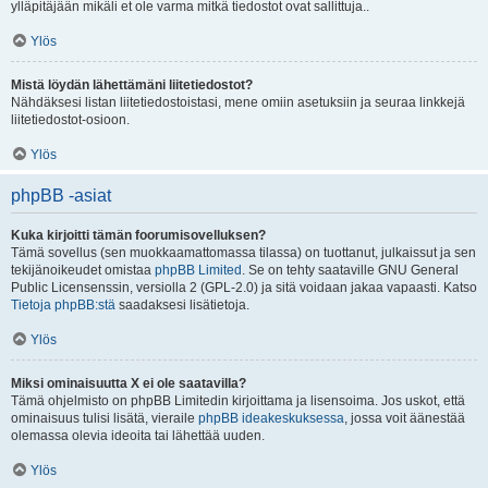
ylläpitäjään mikäli et ole varma mitkä tiedostot ovat sallittuja..
Ylös
Mistä löydän lähettämäni liitetiedostot?
Nähdäksesi listan liitetiedostoistasi, mene omiin asetuksiin ja seuraa linkkejä
liitetiedostot-osioon.
Ylös
phpBB -asiat
Kuka kirjoitti tämän foorumisovelluksen?
Tämä sovellus (sen muokkaamattomassa tilassa) on tuottanut, julkaissut ja sen
tekijänoikeudet omistaa
phpBB Limited
. Se on tehty saataville GNU General
Public Licensenssin, versiolla 2 (GPL-2.0) ja sitä voidaan jakaa vapaasti. Katso
Tietoja phpBB:stä
saadaksesi lisätietoja.
Ylös
Miksi ominaisuutta X ei ole saatavilla?
Tämä ohjelmisto on phpBB Limitedin kirjoittama ja lisensoima. Jos uskot, että
ominaisuus tulisi lisätä, vieraile
phpBB ideakeskuksessa
, jossa voit äänestää
olemassa olevia ideoita tai lähettää uuden.
Ylös