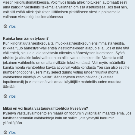
viestin kirjoituslomakkeessa. Voit myös lisätä allekirjoituksen automaattisesti
aina kaikkiin viesteihisi tekemällä valinnan omissa asetuksissa. Jos teet niin,
voit silti estää allekirjoituksen liittämisen yksittäiseen viestiin poistamalla
valinnan viestinkirjoituslomakkeessa.
Ylös
Kuinka luon äänestyksen?
Kun kirjoitat uuta viestiketjua tai muokkaat viestiketjun ensimmäistä viestiä,
klikkaa "Luo äänestys"-välilehteä viestilomakkeen alapuolella. Jos et näe tätä
välilehteä, sinulla ei ole tarvittavia oikeuksia äänestysten luomiseen. Syötä
otsikko ja ainakin kaksi vaihtoehtoa niille varattuihin kenttiin. Varmista että
jokainen vaihtoehto on omalla rivillään tekstikentässä. Voit myös määritellä
kuinka monta vaihtoehtoa käyttäjät voivat valita kohdasta You can also set the
number of options users may select during voting under “Kuinka monta
vaihtoehtoa käyttäjä voi valita”, äänestyksen kesto päivinä (0 kestää
loputtomasti) ja viimeisenä voit antaa käyttäjille mahdollisuuden muuttaa
ääntään.
Ylös
Miksi en voi lisätä vastausvaihtoehtoja kyselyyn?
Kyselyn vastausvaihtoehtojen määrä on foorumin ylläpitäjän määrittelemä. Jos
tarvitset enemmän vaihtoehtoja kuin on sallittu, ota yhteyttä foorumin
ylläpitäjään.
Ylös