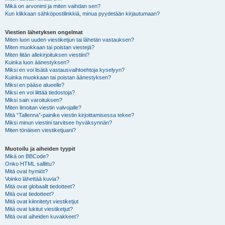
Mikä on arvonimi ja miten vaihdan sen?
Kun klikkaan sähköpostilinkkiä, minua pyydetään kirjautumaan?
Viestien lähetyksen ongelmat
Miten luon uuden viestiketjun tai lähetän vastauksen?
Miten muokkaan tai poistan viestejä?
Miten liitän allekirjoituksen viestiini?
Kuinka luon äänestyksen?
Miksi en voi lisätä vastausvaihtoehtoja kyselyyn?
Kuinka muokkaan tai poistan äänestyksen?
Miksi en pääse alueelle?
Miksi en voi liittää tiedostoja?
Miksi sain varoituksen?
Miten ilmoitan viestin valvojalle?
Mitä “Tallenna”-painike viestin kirjoittamisessa tekee?
Miksi minun viestini tarvitsee hyväksynnän?
Miten tönäisen viestiketjuani?
Muotoilu ja aiheiden tyypit
Mikä on BBCode?
Onko HTML sallittu?
Mitä ovat hymiöt?
Voinko lähettää kuvia?
Mitä ovat globaalit tiedotteet?
Mitä ovat tiedotteet?
Mitä ovat kiinnitetyt viestiketjut
Mitä ovat lukitut viestiketjut?
Mitä ovat aiheiden kuvakkeet?