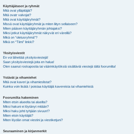
Käyttäjätasot ja ryhmät
Mitä ovat ylläpitäjät?
Mitä ovatr valvojat?
Mitä ovat käyttäjäryhmät?
Missä ovat käyttäjäryhmät ja miten liityn sellaiseen?
Miten pääsen käyttäjäryhmän johtajaksi?
Miksi jotkut käyttäjäryhmät näkyvät eri väreillä?
Mikä on “oletusryhmä”?
Mikä on “Tiimi” linkki?
Yksityisviestit
En voi lähettää yksityisviestejä!
Saan yksityisviestejä joita en halua!
Olen saanut roskapostia tai väärinkäytöksiä sisältäviä viestejä tältä foorumilta!
Ystävät ja vihamiehet
Mitä ovat kaveri ja vihamieslistat?
Kuinka voin lisätä / poistaa käyttäjiä kavereista tai vihamiehistä
Foorumilta hakeminen
Miten etsin alueelta tai alueilta?
Miksi hakuni ei löytänyt mitään?
Miksi haku johti tyhjään sivuun!?
Miten etsin käyttäjiä?
Miten löydän omat viestini ja viestiketjuni?
Seuraaminen ja kirjanmerkit