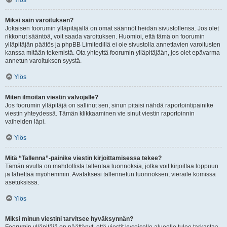
Ylös
Miksi sain varoituksen?
Jokaisen foorumin ylläpitäjällä on omat säännöt heidän sivustollensa. Jos olet
rikkonut sääntöä, voit saada varoituksen. Huomioi, että tämä on foorumin
ylläpitäjän päätös ja phpBB Limitedillä ei ole sivustolla annettavien varoitusten
kanssa mitään tekemistä. Ota yhteyttä foorumin ylläpitäjään, jos olet epävarma
annetun varoituksen syystä.
Ylös
Miten ilmoitan viestin valvojalle?
Jos foorumin ylläpitäjä on sallinut sen, sinun pitäisi nähdä raportointipainike
viestin yhteydessä. Tämän klikkaaminen vie sinut viestin raportoinnin
vaiheiden läpi.
Ylös
Mitä “Tallenna”-painike viestin kirjoittamisessa tekee?
Tämän avulla on mahdollista tallentaa luonnoksia, jotka voit kirjoittaa loppuun
ja lähettää myöhemmin. Avataksesi tallennetun luonnoksen, vieraile komissa
asetuksissa.
Ylös
Miksi minun viestini tarvitsee hyväksynnän?