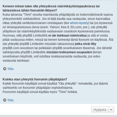
Keneen minun tulee olla yhteydessä väärinkäytöstapauksissa tai
lakiasioissa tähän foorumiin liittyen?
Kuka tahansa “Tiimi”-sivulla mainituista ylläpitäjistä on todennäköisesti sopiva
yhteyshenkilö valituksillesi. Jos et tätä kautta saa vastausta, sinun kannattaa
ottaa yhteyttä verkkotunnuksen omistajaan (tee
whois-kysely
) tai jos kyseessä
on ilmaispalvelussa oleva (esim. Yahoo!, free.fr, f2s.com, jne.), ota yhteyttä
ylläpitoon tai väärinkäytöksistä vastaavaan osastoon kyseisessä palvelussa.
Huomaa, että phpBB Limitedillä
ei ole lainkaan toimivaltaa
ja sitä ei voida
pitää vastuussa miten, missä tai kenen toimesta tämä foorumi on käytössä. Älä
ota yhteyttä phpBB Limitediin missään lakiasioissa
jotka eivät liity
phpBB.com-sivustoon tai pelkkään phpBB-sovellukseen itseensä. Jos lähetät
sähköpostia phpBB Limitedille
mistään kolmannen osapuolen
tämän
sovelluksen käytöstä, voit odottaa niukkasanaista vastausta, jos edes
vastausta lainkaan.
Ylös
Kuinka otan yhteyttä foorumin ylläpitäjään?
Kaikki foorumin käyttäjät voivat käyttää “Ota yhteyttä” -lomaketta, jos täämä
vaihtoehto on foorumin ylläpitäjän mahdollistama.
Foorumin käyttäjät voivat käyttää myös “Tiimi”-linkkiä.
Ylös
Hyppää