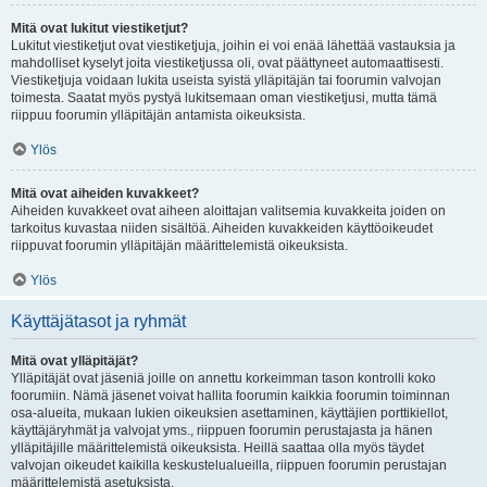
Mitä ovat lukitut viestiketjut?
Lukitut viestiketjut ovat viestiketjuja, joihin ei voi enää lähettää vastauksia ja
mahdolliset kyselyt joita viestiketjussa oli, ovat päättyneet automaattisesti.
Viestiketjuja voidaan lukita useista syistä ylläpitäjän tai foorumin valvojan
toimesta. Saatat myös pystyä lukitsemaan oman viestiketjusi, mutta tämä
riippuu foorumin ylläpitäjän antamista oikeuksista.
Ylös
Mitä ovat aiheiden kuvakkeet?
Aiheiden kuvakkeet ovat aiheen aloittajan valitsemia kuvakkeita joiden on
tarkoitus kuvastaa niiden sisältöä. Aiheiden kuvakkeiden käyttöoikeudet
riippuvat foorumin ylläpitäjän määrittelemistä oikeuksista.
Ylös
Käyttäjätasot ja ryhmät
Mitä ovat ylläpitäjät?
Ylläpitäjät ovat jäseniä joille on annettu korkeimman tason kontrolli koko
foorumiin. Nämä jäsenet voivat hallita foorumin kaikkia foorumin toiminnan
osa-alueita, mukaan lukien oikeuksien asettaminen, käyttäjien porttikiellot,
käyttäjäryhmät ja valvojat yms., riippuen foorumin perustajasta ja hänen
ylläpitäjille määrittelemistä oikeuksista. Heillä saattaa olla myös täydet
valvojan oikeudet kaikilla keskustelualueilla, riippuen foorumin perustajan
määrittelemistä asetuksista.