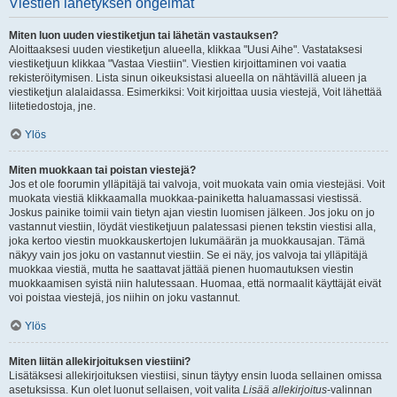
Viestien lähetyksen ongelmat
Miten luon uuden viestiketjun tai lähetän vastauksen?
Aloittaaksesi uuden viestiketjun alueella, klikkaa "Uusi Aihe". Vastataksesi
viestiketjuun klikkaa "Vastaa Viestiin". Viestien kirjoittaminen voi vaatia
rekisteröitymisen. Lista sinun oikeuksistasi alueella on nähtävillä alueen ja
viestiketjun alalaidassa. Esimerkiksi: Voit kirjoittaa uusia viestejä, Voit lähettää
liitetiedostoja, jne.
Ylös
Miten muokkaan tai poistan viestejä?
Jos et ole foorumin ylläpitäjä tai valvoja, voit muokata vain omia viestejäsi. Voit
muokata viestiä klikkaamalla muokkaa-painiketta haluamassasi viestissä.
Joskus painike toimii vain tietyn ajan viestin luomisen jälkeen. Jos joku on jo
vastannut viestiin, löydät viestiketjuun palatessasi pienen tekstin viestisi alla,
joka kertoo viestin muokkauskertojen lukumäärän ja muokkausajan. Tämä
näkyy vain jos joku on vastannut viestiin. Se ei näy, jos valvoja tai ylläpitäjä
muokkaa viestiä, mutta he saattavat jättää pienen huomautuksen viestin
muokkaamisen syistä niin halutessaan. Huomaa, että normaalit käyttäjät eivät
voi poistaa viestejä, jos niihin on joku vastannut.
Ylös
Miten liitän allekirjoituksen viestiini?
Lisätäksesi allekirjoituksen viestiisi, sinun täytyy ensin luoda sellainen omissa
asetuksissa. Kun olet luonut sellaisen, voit valita
Lisää allekirjoitus
-valinnan