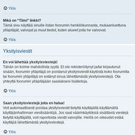
Ylös
Mikä on “Tiimi” linkki?
Tämä sivu näyttää sinulle listan foorumin henkilökunnasta, mukaanluettuna
ylläpitäjät, valvojat ja muut tiedot, kuten alueet joita he valvovat.
Ylös
Yksityisviestit
En voi lähettää yksityisviestejä!
Tähän on kolme mahdollista syytä. Et ole rekisteröitynyt ja/tai kirjautunut
sisään, foorumin ylläpitäjä on poistanut yksityisviestit käytöstä koko foorumilta
tai foorumin ylläpitäjä on estänyt sinua lähettämästä yksityisviestejä. Ota
yhteyttä foorumin ylläpitäjään saadaksesi lisätietoja.
Ylös
Saan yksityisviestejä joita en halua!
Voit automaattisesti poistaa yksityisviestit tietyltä käyttäjältä käyttämällä
käyttäjänhallinnan viestisääntöjä. Jos saat väärinkäytöksiä sisältäviä viestejä
tietyltä käyttäjältä, voit raportoida viestit valvojille. Heillä on oikeudet estää
käyttäjiä lähettämästä yksityisviestejä.
Ylös