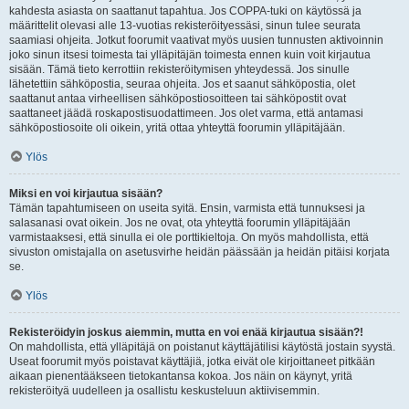
kahdesta asiasta on saattanut tapahtua. Jos COPPA-tuki on käytössä ja
määrittelit olevasi alle 13-vuotias rekisteröityessäsi, sinun tulee seurata
saamiasi ohjeita. Jotkut foorumit vaativat myös uusien tunnusten aktivoinnin
joko sinun itsesi toimesta tai ylläpitäjän toimesta ennen kuin voit kirjautua
sisään. Tämä tieto kerrottiin rekisteröitymisen yhteydessä. Jos sinulle
lähetettiin sähköpostia, seuraa ohjeita. Jos et saanut sähköpostia, olet
saattanut antaa virheellisen sähköpostiosoitteen tai sähköpostit ovat
saattaneet jäädä roskapostisuodattimeen. Jos olet varma, että antamasi
sähköpostiosoite oli oikein, yritä ottaa yhteyttä foorumin ylläpitäjään.
Ylös
Miksi en voi kirjautua sisään?
Tämän tapahtumiseen on useita syitä. Ensin, varmista että tunnuksesi ja
salasanasi ovat oikein. Jos ne ovat, ota yhteyttä foorumin ylläpitäjään
varmistaaksesi, että sinulla ei ole porttikieltoja. On myös mahdollista, että
sivuston omistajalla on asetusvirhe heidän päässään ja heidän pitäisi korjata
se.
Ylös
Rekisteröidyin joskus aiemmin, mutta en voi enää kirjautua sisään?!
On mahdollista, että ylläpitäjä on poistanut käyttäjätilisi käytöstä jostain syystä.
Useat foorumit myös poistavat käyttäjiä, jotka eivät ole kirjoittaneet pitkään
aikaan pienentääkseen tietokantansa kokoa. Jos näin on käynyt, yritä
rekisteröityä uudelleen ja osallistu keskusteluun aktiivisemmin.