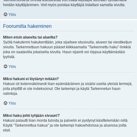
Vaihtoehtoisesti omista asetuksista voit lisätä käyttäjiä suoraan syöttämällä
heidän käyttäjänimen. Voit myös poistaa käyttäjiä listaltasi samalta sivulta.
Ylös
Foorumilta hakeminen
Miten etsin alueelta tai alueilta?
Syötä hakutermi hakukenttään, joka sijaitsee etusivulla, alueen tai viestiketjun
sivulla. Tarkennettuun hakuun pääset klikkaamalla “Tarkennettu haku”-linkkiä
joka on saatavilla jokaisella sivulla. Haun sijainti voi riippua käyttämästäsi
tyylistä.
Ylös
Miksi hakuni ei löytänyt mitään?
Hakusi oli todennäköisesti liian epämääräinen ja sisälsi useita yleisiä termejä,
joita phpBB ei ole indeksoinut. Ole tarkempi ja käytä Tarkennetun haun
valintoja.
Ylös
Miksi haku johti tyhjään sivuun!?
Hakusi palautti liian monta tulosta ja palvelin ei pystynyt käsittelemään niitä.
Käytä “Tarkennettua hakua” ja ole tarkempi hakuehdoissa ja alueissa joilta
etsit.