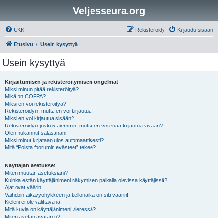
Veljesseura.org
UKK
Rekisteröidy
Kirjaudu sisään
Etusivu
Usein kysyttyä
Usein kysyttyä
Kirjautumisen ja rekisteröitymisen ongelmat
Miksi minun pitää rekisteröityä?
Mikä on COPPA?
Miksi en voi rekisteröityä?
Rekisteröidyin, mutta en voi kirjautua!
Miksi en voi kirjautua sisään?
Rekisteröidyin joskus aiemmin, mutta en voi enää kirjautua sisään?!
Olen hukannut salasanani!
Miksi minut kirjataan ulos automaattisesti?
Mitä “Poista foorumin evästeet” tekee?
Käyttäjän asetukset
Miten muutan asetuksiani?
Kuinka estän käyttäjänimeni näkymisen paikalla olevissa käyttäjissä?
Ajat ovat väärin!
Vaihdoin aikavyöhykkeen ja kellonaika on silti väärin!
Kieleni ei ole valittavana!
Mitä kuvia on käyttäjänimeni vieressä?
Miten asetan avataren?