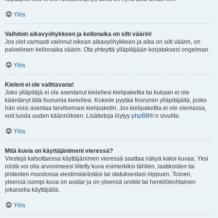
Ylös
Vaihdoin aikavyöhykkeen ja kellonaika on silti väärin!
Jos olet varmasti valinnut oikean aikavyöhykkeen ja aika on silti väärin, on
palvelimen kellonaika väärin. Ota yhteyttä ylläpitäjään korjataksesi ongelman.
Ylös
Kieleni ei ole valittavana!
Joko ylläpitäjä ei ole asentanut kielellesi kielipakettia tai kukaan ei ole
kääntänyt tätä foorumia kielellesi. Kokeile pyytää foorumin ylläpitäjältä, josko
hän voisi asentaa tarvitsemasi kielipaketin. Jos kielipakettia ei ole olemassa,
voit luoda uuden käännöksen. Lisätietoja löytyy
phpBB
®:n sivuilta.
Ylös
Mitä kuvia on käyttäjänimeni vieressä?
Viestejä katsottaessa käyttäjänimen vieressä saattaa näkyä kaksi kuvaa. Yksi
niistä voi olla arvonimeesi liitetty kuva esimerkiksi tähtien, laatikoiden tai
pisteiden muodossa viestimäärästäsi tai statuksestasi riippuen. Toinen,
yleensä isompi kuva on avatar ja on yleensä uniikki tai henkilökohtainen
jokaisella käyttäjällä.
Ylös