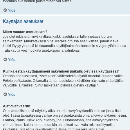
foorumin evästeiden poistaminen voi auttaa.
Ylös
Käyttäjän asetukset
Miten muutan asetuksiani?
Jos olet rekisteröitynyt käyttäjä, kaikki asetuksesi tallennetaan foorumin
tietokantaan. Muokataksesi niitä, vieraile omissa asetuksissa, johon vievä
linkki löytyy yleensä klikkaamalla käyttäjänimeäsi foorumin sivujen ylälaidassa.
Tätä kautta voit muokata asetuksiasi ja valintojasi.
Ylös
Kuinka estän käyttäjänimeni näkymisen paikalla olevissa käyttäjissä?
Omissa asetuksissasi, “Asetukset”-välilehdellä, löydät mahdollisuuden valita
Piilota paikallaolo
. Ottamalla tämän asetuksen käyttöön näyt vain ylläpitäjille,
valvojille ja itsellesi. Sinut lasketaan piilossa oleviin käyttäjiin.
Ylös
Ajat ovat väärin!
On mahdollista, että näytetty aika on eri aikavyöhykkeeltä kuin se jossa itse
olet. Tässä tapauksessa valitse omista asetuksista oma aikavyöhykkeesi, esim.
Lontoo, Pariisi, New York, Sidney, jne. Huomaathan, että aikavyöhykkeen
vaihtaminen, kuten monet muutkin asetukset ovat vain rekisteröityneille
käyttäjille. Jos et ole rekisteröitynyt, tämä on hyvä aika tehdä niin.