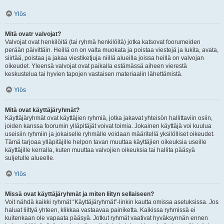
Ylös
Mitä ovatr valvojat?
Valvojat ovat henkilöitä (tai ryhmä henkilöitä) jotka katsovat foorumeiden
perään päivittäin. Heillä on on valta muokata ja poistaa viestejä ja lukita, avata,
siirtää, poistaa ja jakaa viestiketjuja niillä alueilla joissa heillä on valvojan
oikeudet. Yleensä valvojat ovat paikalla estämässä aiheen vierestä
keskustelua tai hyvien tapojen vastaisen materiaalin lähettämistä.
Ylös
Mitä ovat käyttäjäryhmät?
Käyttäjäryhmät ovat käyttäjien ryhmiä, jotka jakavat yhteisön hallittaviin osiin,
joiden kanssa foorumin ylläpitäjät voivat toimia. Jokainen käyttäjä voi kuulua
useisiin ryhmiin ja jokaiselle ryhmälle voidaan määritellä yksilölliset oikeudet.
Tämä tarjoaa ylläpitäjille helpon tavan muuttaa käyttäjien oikeuksia useille
käyttäjille kerralla, kuten muuttaa valvojien oikeuksia tai hallita pääsyä
suljetulle alueelle.
Ylös
Missä ovat käyttäjäryhmät ja miten liityn sellaiseen?
Voit nähdä kaikki ryhmät “Käyttäjäryhmät”-linkin kautta omissa asetuksissa. Jos
haluat liittyä yhteen, klikkaa vastaavaa painiketta. Kaikissa ryhmissä ei
kuitenkaan ole vapaata pääsyä. Jotkut ryhmät vaativat hyväksynnän ennen