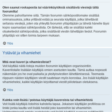
Olen saanut roskapostia tai väärinkäytöksiä sisältäviä viestejä tältä
foorumilta!
Olemme pahoillamme siitä. Tämän foorumin sähköpostilomake sisältää
ominaisuuksia, jotka yrittävät estää ja seurata käyttäjiä, jotka lähettävät
sellaisia viestejä, joten ota yhteyttä foorumin ylläpitäjään ja lähetä hänelle täysi
kopio saamastasi sähköpostista. On tärkeää, että se sisältää kaikki
otsaketiedot sähköpostista, jotka sisältävät viestin lähettäjän tiedot. Foorumin
ylläpitäjä voi sitten toimia tarpeen mukaan.
Ylös
Ystävät ja vihamiehet
Mitä ovat kaveri ja vihamieslistat?
Voit käyttää näitä listoja muiden foorumin käyttäjien organisointiin.
Kaverilistalle lisätään käyttäjiä omien asetusten kautta. Tämä auttaa nopeasti
näkemään jos he ovat paikalla ja yksityisviestien lähettämisessä. Teemasta
riippuen näiden käyttäjien viestit saatetaan myös korostaa. Jos lisäät käyttäjän
vihamieheksi, kaikki käyttäjän kirjoittamat viestit piilotetaan oletuksena.
Ylös
Kuinka voin lisätä / poistaa käyttäjiä kavereista tai vihamiehistä
Voit lisätä käyttäjiä listoihisi kahdella tapaa. Jokaisen käyttäjän profiilissa on
linkki jonka kautta voit lisätä heidät joko kavereihin tai vihamiehiin.