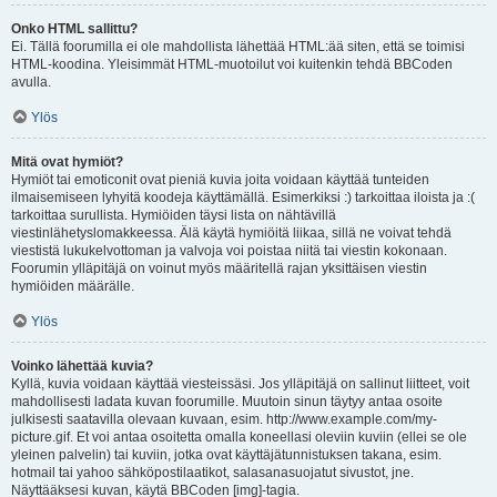
Onko HTML sallittu?
Ei. Tällä foorumilla ei ole mahdollista lähettää HTML:ää siten, että se toimisi
HTML-koodina. Yleisimmät HTML-muotoilut voi kuitenkin tehdä BBCoden
avulla.
Ylös
Mitä ovat hymiöt?
Hymiöt tai emoticonit ovat pieniä kuvia joita voidaan käyttää tunteiden
ilmaisemiseen lyhyitä koodeja käyttämällä. Esimerkiksi :) tarkoittaa iloista ja :(
tarkoittaa surullista. Hymiöiden täysi lista on nähtävillä
viestinlähetyslomakkeessa. Älä käytä hymiöitä liikaa, sillä ne voivat tehdä
viestistä lukukelvottoman ja valvoja voi poistaa niitä tai viestin kokonaan.
Foorumin ylläpitäjä on voinut myös määritellä rajan yksittäisen viestin
hymiöiden määrälle.
Ylös
Voinko lähettää kuvia?
Kyllä, kuvia voidaan käyttää viesteissäsi. Jos ylläpitäjä on sallinut liitteet, voit
mahdollisesti ladata kuvan foorumille. Muutoin sinun täytyy antaa osoite
julkisesti saatavilla olevaan kuvaan, esim. http://www.example.com/my-
picture.gif. Et voi antaa osoitetta omalla koneellasi oleviin kuviin (ellei se ole
yleinen palvelin) tai kuviin, jotka ovat käyttäjätunnistuksen takana, esim.
hotmail tai yahoo sähköpostilaatikot, salasanasuojatut sivustot, jne.
Näyttääksesi kuvan, käytä BBCoden [img]-tagia.