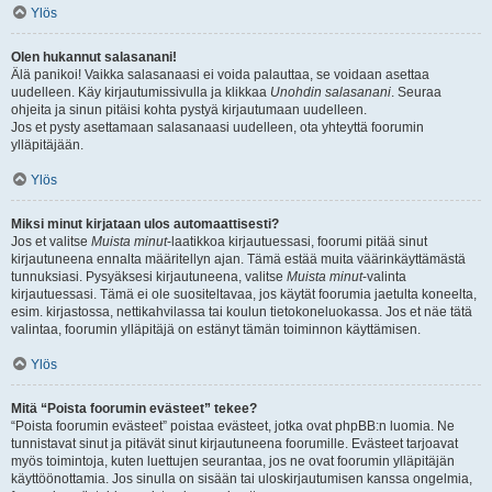
Ylös
Olen hukannut salasanani!
Älä panikoi! Vaikka salasanaasi ei voida palauttaa, se voidaan asettaa
uudelleen. Käy kirjautumissivulla ja klikkaa
Unohdin salasanani
. Seuraa
ohjeita ja sinun pitäisi kohta pystyä kirjautumaan uudelleen.
Jos et pysty asettamaan salasanaasi uudelleen, ota yhteyttä foorumin
ylläpitäjään.
Ylös
Miksi minut kirjataan ulos automaattisesti?
Jos et valitse
Muista minut
-laatikkoa kirjautuessasi, foorumi pitää sinut
kirjautuneena ennalta määritellyn ajan. Tämä estää muita väärinkäyttämästä
tunnuksiasi. Pysyäksesi kirjautuneena, valitse
Muista minut
-valinta
kirjautuessasi. Tämä ei ole suositeltavaa, jos käytät foorumia jaetulta koneelta,
esim. kirjastossa, nettikahvilassa tai koulun tietokoneluokassa. Jos et näe tätä
valintaa, foorumin ylläpitäjä on estänyt tämän toiminnon käyttämisen.
Ylös
Mitä “Poista foorumin evästeet” tekee?
“Poista foorumin evästeet” poistaa evästeet, jotka ovat phpBB:n luomia. Ne
tunnistavat sinut ja pitävät sinut kirjautuneena foorumille. Evästeet tarjoavat
myös toimintoja, kuten luettujen seurantaa, jos ne ovat foorumin ylläpitäjän
käyttöönottamia. Jos sinulla on sisään tai uloskirjautumisen kanssa ongelmia,