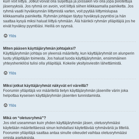
kuin voit liittyä. Jotkut voivat olla suljettuja ja joissakin voi olla jopa piilotettuja
jäsenyyksiä. Jos ryhmä on avoin, voit liittyä siihen klikkaamalla painiketta. Jos
ryhmä vaatii hyväksynnän liittymistä varten, voit pyytää liittymislupaa
klikkaamalla painiketta. Ryhmän johtajan täytyy hyväksyä pyyntösi ja hän
saattaa kysyä miksi haluat liittyä ryhmään. Älä häiriköi ryhmän ylläpitäjiä jos he
eivät hyväksy pyyntöäsi. Heillä on syynsä.
Ylös
Miten pääsen käyttäjäryhmän johtajaksi?
Käyttäjäryhmän johtaja on yleensä määritelty, kun käyttäjäryhmät on alunperin
luotu ylläpitäjän toimesta. Jos haluat luoda käyttäjäryhmän, ensimmäinen
yhteyshenkilösi tulisi olla ylläpitäjä. Kokeile yksityisviestin lähettämistä.
Ylös
Miksi jotkut käyttäjäryhmät näkyvät eri väreillä?
Foorumin ylläpitäjä voi määritellä tietyn käyttäjäryhmän jäsenille värin joka
helpottaa kyseisen käyttäjäryhmän jäsenten tunnistamista.
Ylös
Mikä on “oletusryhmä”?
Jos olet useamman kuin yhden käyttäjäryhmän jäsen, oletusryhmääsi
käytetään määriteltäessä sinun kohdallasi käytettävää ryhmäväriä ja titteliä.
Foorumin ylläpitäjä saattaa antaa sinulle oikeudet vaihtaa oletusryhmääsi
omista asetuksista.