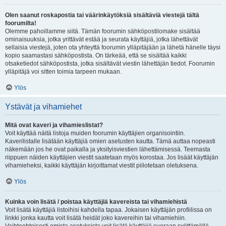
Olen saanut roskapostia tai väärinkäytöksiä sisältäviä viestejä tältä
foorumilta!
Olemme pahoillamme siitä. Tämän foorumin sähköpostilomake sisältää
ominaisuuksia, jotka yrittävät estää ja seurata käyttäjiä, jotka lähettävät
sellaisia viestejä, joten ota yhteyttä foorumin ylläpitäjään ja lähetä hänelle täysi
kopio saamastasi sähköpostista. On tärkeää, että se sisältää kaikki
otsaketiedot sähköpostista, jotka sisältävät viestin lähettäjän tiedot. Foorumin
ylläpitäjä voi sitten toimia tarpeen mukaan.
Ylös
Ystävät ja vihamiehet
Mitä ovat kaveri ja vihamieslistat?
Voit käyttää näitä listoja muiden foorumin käyttäjien organisointiin.
Kaverilistalle lisätään käyttäjiä omien asetusten kautta. Tämä auttaa nopeasti
näkemään jos he ovat paikalla ja yksityisviestien lähettämisessä. Teemasta
riippuen näiden käyttäjien viestit saatetaan myös korostaa. Jos lisäät käyttäjän
vihamieheksi, kaikki käyttäjän kirjoittamat viestit piilotetaan oletuksena.
Ylös
Kuinka voin lisätä / poistaa käyttäjiä kavereista tai vihamiehistä
Voit lisätä käyttäjiä listoihisi kahdella tapaa. Jokaisen käyttäjän profiilissa on
linkki jonka kautta voit lisätä heidät joko kavereihin tai vihamiehiin.