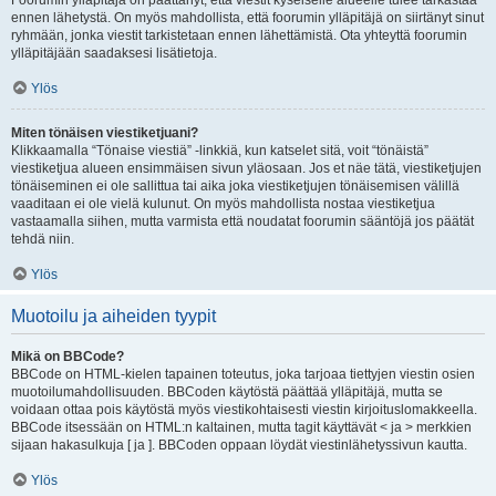
Foorumin ylläpitäjä on päättänyt, että viestit kyseiselle alueelle tulee tarkastaa
ennen lähetystä. On myös mahdollista, että foorumin ylläpitäjä on siirtänyt sinut
ryhmään, jonka viestit tarkistetaan ennen lähettämistä. Ota yhteyttä foorumin
ylläpitäjään saadaksesi lisätietoja.
Ylös
Miten tönäisen viestiketjuani?
Klikkaamalla “Tönaise viestiä” -linkkiä, kun katselet sitä, voit “tönäistä”
viestiketjua alueen ensimmäisen sivun yläosaan. Jos et näe tätä, viestiketjujen
tönäiseminen ei ole sallittua tai aika joka viestiketjujen tönäisemisen välillä
vaaditaan ei ole vielä kulunut. On myös mahdollista nostaa viestiketjua
vastaamalla siihen, mutta varmista että noudatat foorumin sääntöjä jos päätät
tehdä niin.
Ylös
Muotoilu ja aiheiden tyypit
Mikä on BBCode?
BBCode on HTML-kielen tapainen toteutus, joka tarjoaa tiettyjen viestin osien
muotoilumahdollisuuden. BBCoden käytöstä päättää ylläpitäjä, mutta se
voidaan ottaa pois käytöstä myös viestikohtaisesti viestin kirjoituslomakkeella.
BBCode itsessään on HTML:n kaltainen, mutta tagit käyttävät < ja > merkkien
sijaan hakasulkuja [ ja ]. BBCoden oppaan löydät viestinlähetyssivun kautta.
Ylös