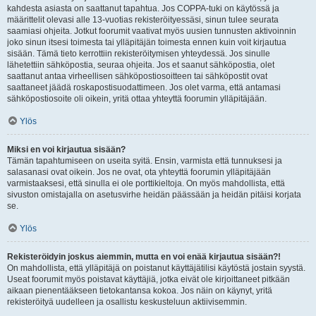
kahdesta asiasta on saattanut tapahtua. Jos COPPA-tuki on käytössä ja
määrittelit olevasi alle 13-vuotias rekisteröityessäsi, sinun tulee seurata
saamiasi ohjeita. Jotkut foorumit vaativat myös uusien tunnusten aktivoinnin
joko sinun itsesi toimesta tai ylläpitäjän toimesta ennen kuin voit kirjautua
sisään. Tämä tieto kerrottiin rekisteröitymisen yhteydessä. Jos sinulle
lähetettiin sähköpostia, seuraa ohjeita. Jos et saanut sähköpostia, olet
saattanut antaa virheellisen sähköpostiosoitteen tai sähköpostit ovat
saattaneet jäädä roskapostisuodattimeen. Jos olet varma, että antamasi
sähköpostiosoite oli oikein, yritä ottaa yhteyttä foorumin ylläpitäjään.
Ylös
Miksi en voi kirjautua sisään?
Tämän tapahtumiseen on useita syitä. Ensin, varmista että tunnuksesi ja
salasanasi ovat oikein. Jos ne ovat, ota yhteyttä foorumin ylläpitäjään
varmistaaksesi, että sinulla ei ole porttikieltoja. On myös mahdollista, että
sivuston omistajalla on asetusvirhe heidän päässään ja heidän pitäisi korjata
se.
Ylös
Rekisteröidyin joskus aiemmin, mutta en voi enää kirjautua sisään?!
On mahdollista, että ylläpitäjä on poistanut käyttäjätilisi käytöstä jostain syystä.
Useat foorumit myös poistavat käyttäjiä, jotka eivät ole kirjoittaneet pitkään
aikaan pienentääkseen tietokantansa kokoa. Jos näin on käynyt, yritä
rekisteröityä uudelleen ja osallistu keskusteluun aktiivisemmin.