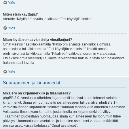
Ylös
Miten etsin käyttäjiä?
Vieraile “Käyttäjät”-sivulla ja klikkaa “Etsi käyttäjä”-linkkiä.
Ylös
Miten löydän omat viestini ja viestiketjuni?
Omat viestisi näet klikkaamalla “Katso omia viestejäsi”-linkkiä omissa
asetuksissa tai klikkaamalla “Etsi käyttäjän viesteistä”-linkkiä omalla
profiilisivullasi tai klikkaamalla “Pikalinkit”-valikkoa foorumin ylälaidassa.
Etsiäksesi omia viestiketjuja, käytä tarkennettua hakua ja täytä sen hakuehdot
haluamallasi tavalla.
Ylös
Seuraaminen ja kirjanmerkit
Mikä ero on kirjanmerkillä ja tilaamisella?
phpBB 3.0 -versiossa aiheiden kirjanmerkit toimivat kuten internet-selaimen
kirjanmerkit. Sinua ei huomautettu jos aiheeseen tuli päivitys. phpBB 3.1 -
versiosta lähtien kirjanmerkit toimivat samaan tapaan kuin aiheiden tilaaminen.
Voit saada ilmoituksen kun aihe josta sinulla on kirjanmerkki päivittyy.
Tilaaminen puolestaan huomauttaa sinua kun aiheeseen tai foorumiin tulee
päivitys. Huomautusten asetukset ja tilausten asetukset voidaan määrittää
omissa asetuksissa kohdassa “Omat asetukset”.