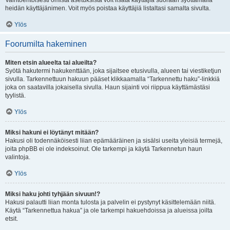
Vaihtoehtoisesti omista asetuksista voit lisätä käyttäjiä suoraan syöttämällä
heidän käyttäjänimen. Voit myös poistaa käyttäjiä listaltasi samalta sivulta.
Ylös
Foorumilta hakeminen
Miten etsin alueelta tai alueilta?
Syötä hakutermi hakukenttään, joka sijaitsee etusivulla, alueen tai viestiketjun
sivulla. Tarkennettuun hakuun pääset klikkaamalla “Tarkennettu haku”-linkkiä
joka on saatavilla jokaisella sivulla. Haun sijainti voi riippua käyttämästäsi
tyylistä.
Ylös
Miksi hakuni ei löytänyt mitään?
Hakusi oli todennäköisesti liian epämääräinen ja sisälsi useita yleisiä termejä,
joita phpBB ei ole indeksoinut. Ole tarkempi ja käytä Tarkennetun haun
valintoja.
Ylös
Miksi haku johti tyhjään sivuun!?
Hakusi palautti liian monta tulosta ja palvelin ei pystynyt käsittelemään niitä.
Käytä “Tarkennettua hakua” ja ole tarkempi hakuehdoissa ja alueissa joilta
etsit.