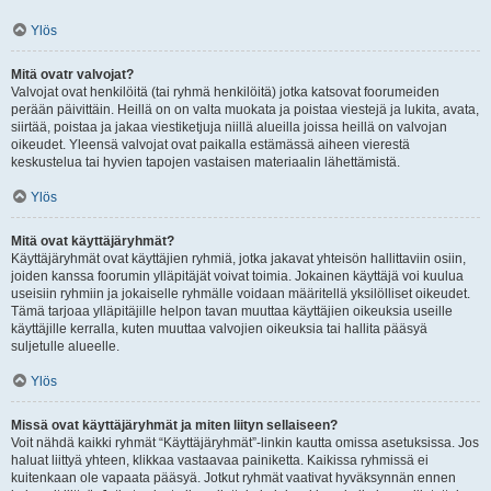
Ylös
Mitä ovatr valvojat?
Valvojat ovat henkilöitä (tai ryhmä henkilöitä) jotka katsovat foorumeiden
perään päivittäin. Heillä on on valta muokata ja poistaa viestejä ja lukita, avata,
siirtää, poistaa ja jakaa viestiketjuja niillä alueilla joissa heillä on valvojan
oikeudet. Yleensä valvojat ovat paikalla estämässä aiheen vierestä
keskustelua tai hyvien tapojen vastaisen materiaalin lähettämistä.
Ylös
Mitä ovat käyttäjäryhmät?
Käyttäjäryhmät ovat käyttäjien ryhmiä, jotka jakavat yhteisön hallittaviin osiin,
joiden kanssa foorumin ylläpitäjät voivat toimia. Jokainen käyttäjä voi kuulua
useisiin ryhmiin ja jokaiselle ryhmälle voidaan määritellä yksilölliset oikeudet.
Tämä tarjoaa ylläpitäjille helpon tavan muuttaa käyttäjien oikeuksia useille
käyttäjille kerralla, kuten muuttaa valvojien oikeuksia tai hallita pääsyä
suljetulle alueelle.
Ylös
Missä ovat käyttäjäryhmät ja miten liityn sellaiseen?
Voit nähdä kaikki ryhmät “Käyttäjäryhmät”-linkin kautta omissa asetuksissa. Jos
haluat liittyä yhteen, klikkaa vastaavaa painiketta. Kaikissa ryhmissä ei
kuitenkaan ole vapaata pääsyä. Jotkut ryhmät vaativat hyväksynnän ennen