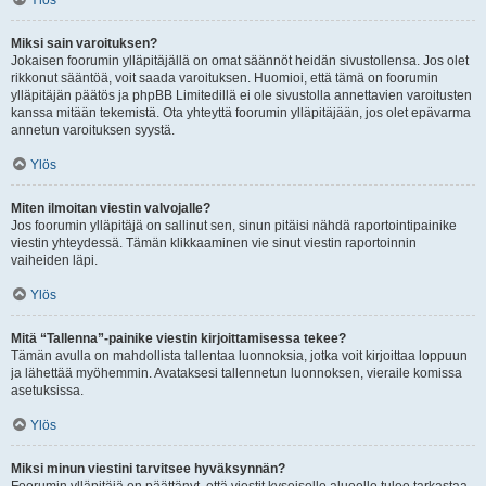
Ylös
Miksi sain varoituksen?
Jokaisen foorumin ylläpitäjällä on omat säännöt heidän sivustollensa. Jos olet
rikkonut sääntöä, voit saada varoituksen. Huomioi, että tämä on foorumin
ylläpitäjän päätös ja phpBB Limitedillä ei ole sivustolla annettavien varoitusten
kanssa mitään tekemistä. Ota yhteyttä foorumin ylläpitäjään, jos olet epävarma
annetun varoituksen syystä.
Ylös
Miten ilmoitan viestin valvojalle?
Jos foorumin ylläpitäjä on sallinut sen, sinun pitäisi nähdä raportointipainike
viestin yhteydessä. Tämän klikkaaminen vie sinut viestin raportoinnin
vaiheiden läpi.
Ylös
Mitä “Tallenna”-painike viestin kirjoittamisessa tekee?
Tämän avulla on mahdollista tallentaa luonnoksia, jotka voit kirjoittaa loppuun
ja lähettää myöhemmin. Avataksesi tallennetun luonnoksen, vieraile komissa
asetuksissa.
Ylös
Miksi minun viestini tarvitsee hyväksynnän?