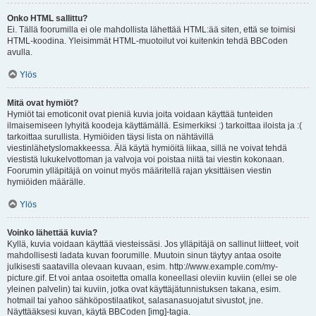
Onko HTML sallittu?
Ei. Tällä foorumilla ei ole mahdollista lähettää HTML:ää siten, että se toimisi
HTML-koodina. Yleisimmät HTML-muotoilut voi kuitenkin tehdä BBCoden
avulla.
Ylös
Mitä ovat hymiöt?
Hymiöt tai emoticonit ovat pieniä kuvia joita voidaan käyttää tunteiden
ilmaisemiseen lyhyitä koodeja käyttämällä. Esimerkiksi :) tarkoittaa iloista ja :(
tarkoittaa surullista. Hymiöiden täysi lista on nähtävillä
viestinlähetyslomakkeessa. Älä käytä hymiöitä liikaa, sillä ne voivat tehdä
viestistä lukukelvottoman ja valvoja voi poistaa niitä tai viestin kokonaan.
Foorumin ylläpitäjä on voinut myös määritellä rajan yksittäisen viestin
hymiöiden määrälle.
Ylös
Voinko lähettää kuvia?
Kyllä, kuvia voidaan käyttää viesteissäsi. Jos ylläpitäjä on sallinut liitteet, voit
mahdollisesti ladata kuvan foorumille. Muutoin sinun täytyy antaa osoite
julkisesti saatavilla olevaan kuvaan, esim. http://www.example.com/my-
picture.gif. Et voi antaa osoitetta omalla koneellasi oleviin kuviin (ellei se ole
yleinen palvelin) tai kuviin, jotka ovat käyttäjätunnistuksen takana, esim.
hotmail tai yahoo sähköpostilaatikot, salasanasuojatut sivustot, jne.
Näyttääksesi kuvan, käytä BBCoden [img]-tagia.