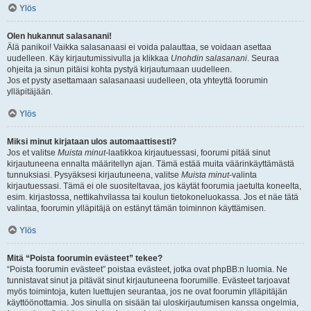
Ylös
Olen hukannut salasanani!
Älä panikoi! Vaikka salasanaasi ei voida palauttaa, se voidaan asettaa
uudelleen. Käy kirjautumissivulla ja klikkaa
Unohdin salasanani
. Seuraa
ohjeita ja sinun pitäisi kohta pystyä kirjautumaan uudelleen.
Jos et pysty asettamaan salasanaasi uudelleen, ota yhteyttä foorumin
ylläpitäjään.
Ylös
Miksi minut kirjataan ulos automaattisesti?
Jos et valitse
Muista minut
-laatikkoa kirjautuessasi, foorumi pitää sinut
kirjautuneena ennalta määritellyn ajan. Tämä estää muita väärinkäyttämästä
tunnuksiasi. Pysyäksesi kirjautuneena, valitse
Muista minut
-valinta
kirjautuessasi. Tämä ei ole suositeltavaa, jos käytät foorumia jaetulta koneelta,
esim. kirjastossa, nettikahvilassa tai koulun tietokoneluokassa. Jos et näe tätä
valintaa, foorumin ylläpitäjä on estänyt tämän toiminnon käyttämisen.
Ylös
Mitä “Poista foorumin evästeet” tekee?
“Poista foorumin evästeet” poistaa evästeet, jotka ovat phpBB:n luomia. Ne
tunnistavat sinut ja pitävät sinut kirjautuneena foorumille. Evästeet tarjoavat
myös toimintoja, kuten luettujen seurantaa, jos ne ovat foorumin ylläpitäjän
käyttöönottamia. Jos sinulla on sisään tai uloskirjautumisen kanssa ongelmia,