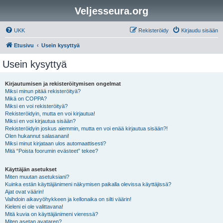
Veljesseura.org
UKK
Rekisteröidy
Kirjaudu sisään
Etusivu
Usein kysyttyä
Usein kysyttyä
Kirjautumisen ja rekisteröitymisen ongelmat
Miksi minun pitää rekisteröityä?
Mikä on COPPA?
Miksi en voi rekisteröityä?
Rekisteröidyin, mutta en voi kirjautua!
Miksi en voi kirjautua sisään?
Rekisteröidyin joskus aiemmin, mutta en voi enää kirjautua sisään?!
Olen hukannut salasanani!
Miksi minut kirjataan ulos automaattisesti?
Mitä “Poista foorumin evästeet” tekee?
Käyttäjän asetukset
Miten muutan asetuksiani?
Kuinka estän käyttäjänimeni näkymisen paikalla olevissa käyttäjissä?
Ajat ovat väärin!
Vaihdoin aikavyöhykkeen ja kellonaika on silti väärin!
Kieleni ei ole valittavana!
Mitä kuvia on käyttäjänimeni vieressä?
Miten asetan avataren?