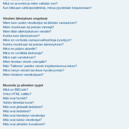
Mikä on arvonimi ja miten vaihdan sen?
Kun klikkaan sähköpostilinkkiä, minua pyydetään kirjautumaan?
Viestien lähetyksen ongelmat
Miten luon uuden viestiketjun tai lähetän vastauksen?
Miten muokkaan tai poistan viestejä?
Miten liitän allekirjoituksen viestiini?
Kuinka luon äänestyksen?
Miksi en voi lisätä vastausvaihtoehtoja kyselyyn?
Kuinka muokkaan tai poistan äänestyksen?
Miksi en pääse alueelle?
Miksi en voi liittää tiedostoja?
Miksi sain varoituksen?
Miten ilmoitan viestin valvojalle?
Mitä “Tallenna”-painike viestin kirjoittamisessa tekee?
Miksi minun viestini tarvitsee hyväksynnän?
Miten tönäisen viestiketjuani?
Muotoilu ja aiheiden tyypit
Mikä on BBCode?
Onko HTML sallittu?
Mitä ovat hymiöt?
Voinko lähettää kuvia?
Mitä ovat globaalit tiedotteet?
Mitä ovat tiedotteet?
Mitä ovat kiinnitetyt viestiketjut
Mitä ovat lukitut viestiketjut?
Mitä ovat aiheiden kuvakkeet?