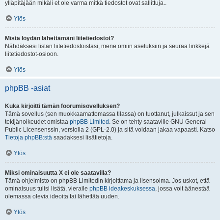
ylläpitäjään mikäli et ole varma mitkä tiedostot ovat sallittuja..
Ylös
Mistä löydän lähettämäni liitetiedostot?
Nähdäksesi listan liitetiedostoistasi, mene omiin asetuksiin ja seuraa linkkejä
liitetiedostot-osioon.
Ylös
phpBB -asiat
Kuka kirjoitti tämän foorumisovelluksen?
Tämä sovellus (sen muokkaamattomassa tilassa) on tuottanut, julkaissut ja sen
tekijänoikeudet omistaa
phpBB Limited
. Se on tehty saataville GNU General
Public Licensenssin, versiolla 2 (GPL-2.0) ja sitä voidaan jakaa vapaasti. Katso
Tietoja phpBB:stä
saadaksesi lisätietoja.
Ylös
Miksi ominaisuutta X ei ole saatavilla?
Tämä ohjelmisto on phpBB Limitedin kirjoittama ja lisensoima. Jos uskot, että
ominaisuus tulisi lisätä, vieraile
phpBB ideakeskuksessa
, jossa voit äänestää
olemassa olevia ideoita tai lähettää uuden.
Ylös