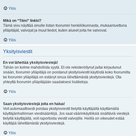
Ylös
Mikä on “Tiimi” linkki?
Tämä sivu näyttää sinulle listan foorumin henkilökunnasta, mukaanluettuna
ylläpitäjät, valvojat ja muut tiedot, kuten alueet joita he valvovat.
Ylös
Yksityisviestit
En voi lähettää yksityisviestejä!
Tähän on kolme mahdollista syytä. Et ole rekisteröitynyt ja/tai kirjautunut
sisään, foorumin ylläpitäjä on poistanut yksityisviestit käytöstä koko foorumilta
tai foorumin ylläpitäjä on estänyt sinua lähettämästä yksityisviestejä. Ota
yhteyttä foorumin ylläpitäjään saadaksesi lisätietoja.
Ylös
Saan yksityisviestejä joita en halua!
Voit automaattisesti poistaa yksityisviestit tietyltä käyttäjältä käyttämällä
käyttäjänhallinnan viestisääntöjä. Jos saat väärinkäytöksiä sisältäviä viestejä
tietyltä käyttäjältä, voit raportoida viestit valvojille. Heillä on oikeudet estää
käyttäjiä lähettämästä yksityisviestejä.
Ylös