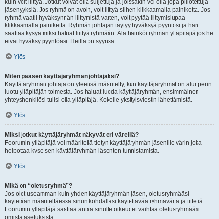
kuin voit liittyä. Jotkut voivat olla suljettuja ja joissakin voi olla jopa piilotettuja
jäsenyyksiä. Jos ryhmä on avoin, voit liittyä siihen klikkaamalla painiketta. Jos
ryhmä vaatii hyväksynnän liittymistä varten, voit pyytää liittymislupaa
klikkaamalla painiketta. Ryhmän johtajan täytyy hyväksyä pyyntösi ja hän
saattaa kysyä miksi haluat liittyä ryhmään. Älä häiriköi ryhmän ylläpitäjiä jos he
eivät hyväksy pyyntöäsi. Heillä on syynsä.
Ylös
Miten pääsen käyttäjäryhmän johtajaksi?
Käyttäjäryhmän johtaja on yleensä määritelty, kun käyttäjäryhmät on alunperin
luotu ylläpitäjän toimesta. Jos haluat luoda käyttäjäryhmän, ensimmäinen
yhteyshenkilösi tulisi olla ylläpitäjä. Kokeile yksityisviestin lähettämistä.
Ylös
Miksi jotkut käyttäjäryhmät näkyvät eri väreillä?
Foorumin ylläpitäjä voi määritellä tietyn käyttäjäryhmän jäsenille värin joka
helpottaa kyseisen käyttäjäryhmän jäsenten tunnistamista.
Ylös
Mikä on “oletusryhmä”?
Jos olet useamman kuin yhden käyttäjäryhmän jäsen, oletusryhmääsi
käytetään määriteltäessä sinun kohdallasi käytettävää ryhmäväriä ja titteliä.
Foorumin ylläpitäjä saattaa antaa sinulle oikeudet vaihtaa oletusryhmääsi
omista asetuksista.