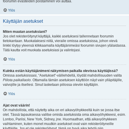
foorumin evästeiden poistaminen voi auttaa.
Ylös
Käyttäjän asetukset
Miten muutan asetuksiani?
Jos olet rekisteröitynyt käyttäjä, kaikki asetuksesi tallennetaan foorumin
tietokantaan. Muokataksesi niitä, vieraile omissa asetuksissa, johon vievä
linkki löytyy yleensä klikkaamalla käyttäjänimeäsi foorumin sivujen ylälaidassa.
Tätä kautta voit muokata asetuksiasi ja valintojasi.
Ylös
Kuinka estän käyttäjänimeni näkymisen paikalla olevissa käyttäjissä?
Omissa asetuksissasi, “Asetukset”-välilehdellä, löydät mahdollisuuden valita
Piilota paikallaolo
. Ottamalla tämän asetuksen käyttöön näyt vain ylläpitäjille,
valvojille ja itsellesi. Sinut lasketaan piilossa oleviin käyttäjiin.
Ylös
Ajat ovat väärin!
On mahdollista, että näytetty aika on eri aikavyöhykkeeltä kuin se jossa itse
olet. Tässä tapauksessa valitse omista asetuksista oma aikavyöhykkeesi, esim.
Lontoo, Pariisi, New York, Sidney, jne. Huomaathan, että aikavyöhykkeen
vaihtaminen, kuten monet muutkin asetukset ovat vain rekisteröityneille
käyttäjille. Jos et ole rekisteröitynyt, tämä on hyvä aika tehdä niin.