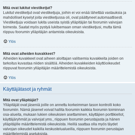
Mitä ovat lukitut viestiketjut?
Lukitut viestiketjut ovat viestiketjuja, joihin ei voi enää lähettää vastauksia ja
mahdolliset kyselyt joita viestiketjussa oli, ovat päättyneet automaattisesti.
Viestiketjuja voidaan lukita useista syistä ylläpitäjän tai foorumin valvojan
toimesta. Saatat myös pystyä lukitsemaan oman viestiketjusi, mutta tämä
riippuu foorumin ylläpitäjän antamista oikeuksista.
Ylös
Mitä ovat aiheiden kuvakkeet?
Aiheiden kuvakkeet ovat aiheen aloittajan valitsemia kuvakkeita joiden on
tarkoitus kuvastaa niiden sisältöä. Aiheiden kuvakkeiden käyttöoikeudet
riippuvat foorumin ylläpitäjän määrittelemistä oikeuksista.
Ylös
Käyttäjätasot ja ryhmät
Mitä ovat ylläpitäjät?
Ylläpitäjät ovat jäseniä joille on annettu korkeimman tason kontrolli koko
foorumiin. Nämä jäsenet voivat hallita foorumin kaikkia foorumin toiminnan
osa-alueita, mukaan lukien oikeuksien asettaminen, käyttäjien porttikiellot,
käyttäjäryhmät ja valvojat yms., riippuen foorumin perustajasta ja hänen
ylläpitäjille määrittelemistä oikeuksista. Heillä saattaa olla myös täydet
valvojan oikeudet kaikilla keskustelualueilla, riippuen foorumin perustajan
määrittelemistä asetuksista.