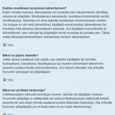
Kuinka muokkaan tai poistan äänestyksen?
Kuten viestien kanssa, äänestyksiä voi muokata vain alkuperäinen lähettäjä,
valvoja tai ylläpitäjä. Muokataksesi äänestystä, muokkaa ensimmäistä viestiä
viestiketjussa. Äänestys on aina kytketty viestiketjun ensimmäiseen viestiin.
Jos kukaan ei ole vielä äänestänyt, käyttäjät voivat poistaa äänestyksen tai
muokata mitä tahansa äänestyksen asetusta. Jos käyttäjät ovat kuitenkin jo
äänestäneet, vain valvojat tai ylläpitäjät voivat muokata tai poistaa sen. Tämä
estää äänestysvaihtoehtojen vaihtamisen kesken äänestyksen.
Ylös
Miksi en pääse alueelle?
Jotkin alueet saattavat olla rajattu vain tietyille käyttäjille tai ryhmille.
Katsoaksesi, lukeaksesi, kirjoittaaksesi tai muiden toimintojen tekeminen
alueella saattaa tarvita erikoisoikeuksia. Jos haluat oikeudet, ota yhteyttä
foorumin valvojaan tai ylläpitäjään.
Ylös
Miksi en voi liittää tiedostoja?
Liitetiedostojen oikeudet annetaan alueen, ryhmän tai käyttäjän mukaan.
Foorumin ylläpitäjä ei välttämättä ole sallinut liitetiedostojen liittämistä tietyllä
alueella tai vain tietyt ryhmät saattavat pystyä liittämään tiedostoja. Ota yhteyttä
foorumin ylläpitäjään jos et tiedä miksi et voi lisätä liitetiedostoja.