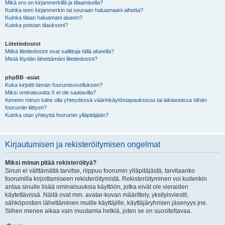
Mikä ero on kirjanmerkillä ja tilaamisella?
Kuinka teen kirjanmerkin tai seuraan haluamaani aihetta?
Kuinka tilaan haluamani alueen?
Kuinka poistan tilaukseni?
Liitetiedostot
Mitkä liitetiedostot ovat sallittuja tällä alueella?
Mistä löydän lähettämäni liitetiedostot?
phpBB -asiat
Kuka kirjoitti tämän foorumisovelluksen?
Miksi ominaisuutta X ei ole saatavilla?
Keneen minun tulee olla yhteydessä väärinkäytöstapauksissa tai lakiasioissa tähän
foorumiin liittyen?
Kuinka otan yhteyttä foorumin ylläpitäjään?
Kirjautumisen ja rekisteröitymisen ongelmat
Miksi minun pitää rekisteröityä?
Sinun ei välttämättä tarvitse, riippuu foorumin ylläpitäjästä, tarvitaanko
foorumilla kirjoittamiseen rekisteröitymistä. Rekisteröityminen voi kuitenkin
antaa sinulle lisää ominaisuuksia käyttöön, jotka eivät ole vieraiden
käytettävissä. Näitä ovat mm. avatar-kuvan määrittely, yksityisviestit,
sähköpostien lähettäminen muille käyttäjille, käyttäjäryhmien jäsenyys jne.
Siihen menee aikaa vain muutamia hetkiä, joten se on suositeltavaa.