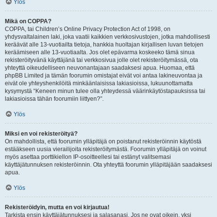
Ylös
Mikä on COPPA?
COPPA, tai Children’s Online Privacy Protection Act of 1998, on
yhdysvaltalainen laki, joka vaatii kaikkien verkkosivustojen, jotka mahdollisesti
keräävät alle 13-vuotiailta tietoja, hankkia huoltajan kirjallisen luvan tietojen
keräämiseen alle 13-vuotiaalta. Jos olet epävarma koskeeko tämä sinua
rekisteröityvänä käyttäjänä tai verkkosivua jolle olet rekisteröitymässä, ota
yhteyttä oikeudelliseen neuvonantajaan saadaksesi apua. Huomaa, että
phpBB Limited ja tämän foorumin omistajat eivät voi antaa lakineuvontaa ja
eivät ole yhteyshenkilöitä minkäänlaisissa lakiasioissa, lukuunottamatta
kysymystä “Keneen minun tulee olla yhteydessä väärinkäytöstapauksissa tai
lakiasioissa tähän foorumiin liittyen?”.
Ylös
Miksi en voi rekisteröityä?
On mahdollista, että foorumin ylläpitäjä on poistanut rekisteröinnin käytöstä
estääkseen uusia vierailijoita rekisteröitymästä. Foorumin ylläpitäjä on voinut
myös asettaa porttikiellon IP-osoitteellesi tai estänyt valitsemasi
käyttäjätunnuksen rekisteröinnin. Ota yhteyttä foorumin ylläpitäjään saadaksesi
apua.
Ylös
Rekisteröidyin, mutta en voi kirjautua!
Tarkista ensin käyttäjätunnuksesi ja salasanasi. Jos ne ovat oikein, yksi