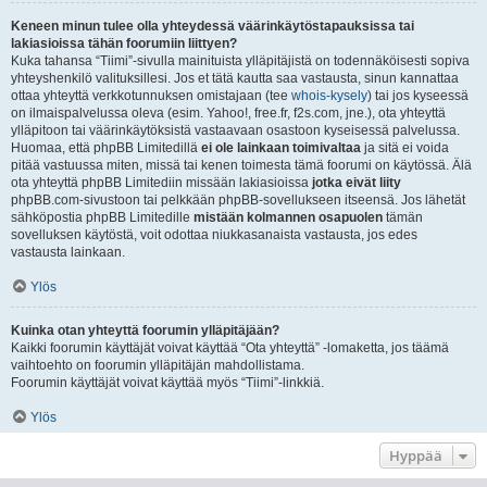
Keneen minun tulee olla yhteydessä väärinkäytöstapauksissa tai
lakiasioissa tähän foorumiin liittyen?
Kuka tahansa “Tiimi”-sivulla mainituista ylläpitäjistä on todennäköisesti sopiva
yhteyshenkilö valituksillesi. Jos et tätä kautta saa vastausta, sinun kannattaa
ottaa yhteyttä verkkotunnuksen omistajaan (tee
whois-kysely
) tai jos kyseessä
on ilmaispalvelussa oleva (esim. Yahoo!, free.fr, f2s.com, jne.), ota yhteyttä
ylläpitoon tai väärinkäytöksistä vastaavaan osastoon kyseisessä palvelussa.
Huomaa, että phpBB Limitedillä
ei ole lainkaan toimivaltaa
ja sitä ei voida
pitää vastuussa miten, missä tai kenen toimesta tämä foorumi on käytössä. Älä
ota yhteyttä phpBB Limitediin missään lakiasioissa
jotka eivät liity
phpBB.com-sivustoon tai pelkkään phpBB-sovellukseen itseensä. Jos lähetät
sähköpostia phpBB Limitedille
mistään kolmannen osapuolen
tämän
sovelluksen käytöstä, voit odottaa niukkasanaista vastausta, jos edes
vastausta lainkaan.
Ylös
Kuinka otan yhteyttä foorumin ylläpitäjään?
Kaikki foorumin käyttäjät voivat käyttää “Ota yhteyttä” -lomaketta, jos täämä
vaihtoehto on foorumin ylläpitäjän mahdollistama.
Foorumin käyttäjät voivat käyttää myös “Tiimi”-linkkiä.
Ylös
Hyppää