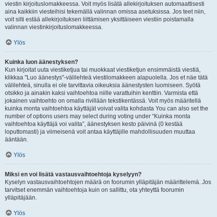
viestin kirjoituslomakkeessa. Voit myös lisätä allekirjoituksen automaattisesti
aina kaikkiin viesteihisi tekemällä valinnan omissa asetuksissa. Jos teet niin,
voit silti estää allekirjoituksen liittämisen yksittäiseen viestiin poistamalla
valinnan viestinkirjoituslomakkeessa.
Ylös
Kuinka luon äänestyksen?
Kun kirjoitat uuta viestiketjua tai muokkaat viestiketjun ensimmäistä viestiä,
klikkaa "Luo äänestys"-välilehteä viestilomakkeen alapuolella. Jos et näe tätä
välilehteä, sinulla ei ole tarvittavia oikeuksia äänestysten luomiseen. Syötä
otsikko ja ainakin kaksi vaihtoehtoa niille varattuihin kenttiin. Varmista että
jokainen vaihtoehto on omalla rivillään tekstikentässä. Voit myös määritellä
kuinka monta vaihtoehtoa käyttäjät voivat valita kohdasta You can also set the
number of options users may select during voting under “Kuinka monta
vaihtoehtoa käyttäjä voi valita”, äänestyksen kesto päivinä (0 kestää
loputtomasti) ja viimeisenä voit antaa käyttäjille mahdollisuuden muuttaa
ääntään.
Ylös
Miksi en voi lisätä vastausvaihtoehtoja kyselyyn?
Kyselyn vastausvaihtoehtojen määrä on foorumin ylläpitäjän määrittelemä. Jos
tarvitset enemmän vaihtoehtoja kuin on sallittu, ota yhteyttä foorumin
ylläpitäjään.
Ylös