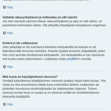
Ylös
Vaihdoin aikavyöhykkeen ja kellonaika on silti väärin!
Jos olet varmasti valinnut oikean aikavyöhykkeen ja aika on silti väärin, on
palvelimen kellonaika väärin. Ota yhteyttä ylläpitäjään korjataksesi ongelman.
Ylös
Kieleni ei ole valittavana!
Joko ylläpitäjä ei ole asentanut kielellesi kielipakettia tai kukaan ei ole
kääntänyt tätä foorumia kielellesi. Kokeile pyytää foorumin ylläpitäjältä, josko
hän voisi asentaa tarvitsemasi kielipaketin. Jos kielipakettia ei ole olemassa,
voit luoda uuden käännöksen. Lisätietoja löytyy
phpBB
®:n sivuilta.
Ylös
Mitä kuvia on käyttäjänimeni vieressä?
Viestejä katsottaessa käyttäjänimen vieressä saattaa näkyä kaksi kuvaa. Yksi
niistä voi olla arvonimeesi liitetty kuva esimerkiksi tähtien, laatikoiden tai
pisteiden muodossa viestimäärästäsi tai statuksestasi riippuen. Toinen,
yleensä isompi kuva on avatar ja on yleensä uniikki tai henkilökohtainen
jokaisella käyttäjällä.
Ylös