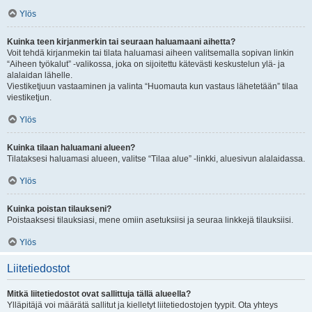
Ylös
Kuinka teen kirjanmerkin tai seuraan haluamaani aihetta?
Voit tehdä kirjanmekin tai tilata haluamasi aiheen valitsemalla sopivan linkin
“Aiheen työkalut” -valikossa, joka on sijoitettu kätevästi keskustelun ylä- ja
alalaidan lähelle.
Viestiketjuun vastaaminen ja valinta “Huomauta kun vastaus lähetetään” tilaa
viestiketjun.
Ylös
Kuinka tilaan haluamani alueen?
Tilataksesi haluamasi alueen, valitse “Tilaa alue” -linkki, aluesivun alalaidassa.
Ylös
Kuinka poistan tilaukseni?
Poistaaksesi tilauksiasi, mene omiin asetuksiisi ja seuraa linkkejä tilauksiisi.
Ylös
Liitetiedostot
Mitkä liitetiedostot ovat sallittuja tällä alueella?
Ylläpitäjä voi määrätä sallitut ja kielletyt liitetiedostojen tyypit. Ota yhteys