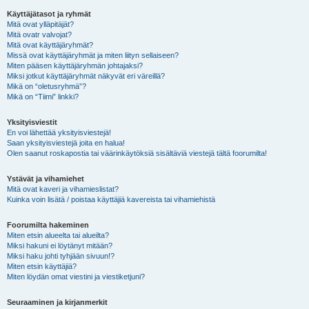
Käyttäjätasot ja ryhmät
Mitä ovat ylläpitäjät?
Mitä ovatr valvojat?
Mitä ovat käyttäjäryhmät?
Missä ovat käyttäjäryhmät ja miten liityn sellaiseen?
Miten pääsen käyttäjäryhmän johtajaksi?
Miksi jotkut käyttäjäryhmät näkyvät eri väreillä?
Mikä on “oletusryhmä”?
Mikä on “Tiimi” linkki?
Yksityisviestit
En voi lähettää yksityisviestejä!
Saan yksityisviestejä joita en halua!
Olen saanut roskapostia tai väärinkäytöksiä sisältäviä viestejä tältä foorumilta!
Ystävät ja vihamiehet
Mitä ovat kaveri ja vihamieslistat?
Kuinka voin lisätä / poistaa käyttäjiä kavereista tai vihamiehistä
Foorumilta hakeminen
Miten etsin alueelta tai alueilta?
Miksi hakuni ei löytänyt mitään?
Miksi haku johti tyhjään sivuun!?
Miten etsin käyttäjiä?
Miten löydän omat viestini ja viestiketjuni?
Seuraaminen ja kirjanmerkit