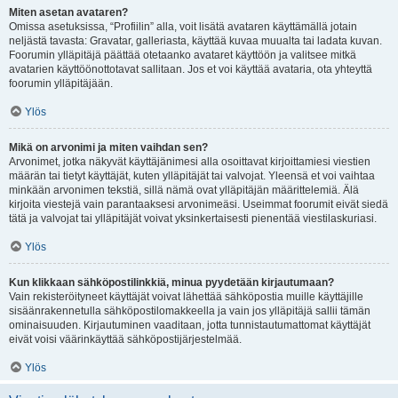
Miten asetan avataren?
Omissa asetuksissa, “Profiilin” alla, voit lisätä avataren käyttämällä jotain
neljästä tavasta: Gravatar, galleriasta, käyttää kuvaa muualta tai ladata kuvan.
Foorumin ylläpitäjä päättää otetaanko avataret käyttöön ja valitsee mitkä
avatarien käyttöönottotavat sallitaan. Jos et voi käyttää avataria, ota yhteyttä
foorumin ylläpitäjään.
Ylös
Mikä on arvonimi ja miten vaihdan sen?
Arvonimet, jotka näkyvät käyttäjänimesi alla osoittavat kirjoittamiesi viestien
määrän tai tietyt käyttäjät, kuten ylläpitäjät tai valvojat. Yleensä et voi vaihtaa
minkään arvonimen tekstiä, sillä nämä ovat ylläpitäjän määrittelemiä. Älä
kirjoita viestejä vain parantaaksesi arvonimeäsi. Useimmat foorumit eivät siedä
tätä ja valvojat tai ylläpitäjät voivat yksinkertaisesti pienentää viestilaskuriasi.
Ylös
Kun klikkaan sähköpostilinkkiä, minua pyydetään kirjautumaan?
Vain rekisteröityneet käyttäjät voivat lähettää sähköpostia muille käyttäjille
sisäänrakennetulla sähköpostilomakkeella ja vain jos ylläpitäjä sallii tämän
ominaisuuden. Kirjautuminen vaaditaan, jotta tunnistautumattomat käyttäjät
eivät voisi väärinkäyttää sähköpostijärjestelmää.
Ylös