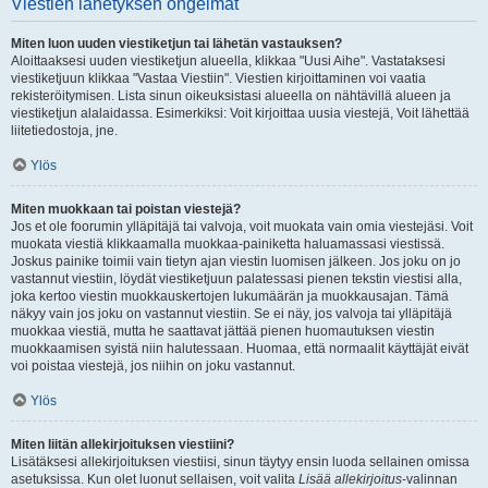
Viestien lähetyksen ongelmat
Miten luon uuden viestiketjun tai lähetän vastauksen?
Aloittaaksesi uuden viestiketjun alueella, klikkaa "Uusi Aihe". Vastataksesi
viestiketjuun klikkaa "Vastaa Viestiin". Viestien kirjoittaminen voi vaatia
rekisteröitymisen. Lista sinun oikeuksistasi alueella on nähtävillä alueen ja
viestiketjun alalaidassa. Esimerkiksi: Voit kirjoittaa uusia viestejä, Voit lähettää
liitetiedostoja, jne.
Ylös
Miten muokkaan tai poistan viestejä?
Jos et ole foorumin ylläpitäjä tai valvoja, voit muokata vain omia viestejäsi. Voit
muokata viestiä klikkaamalla muokkaa-painiketta haluamassasi viestissä.
Joskus painike toimii vain tietyn ajan viestin luomisen jälkeen. Jos joku on jo
vastannut viestiin, löydät viestiketjuun palatessasi pienen tekstin viestisi alla,
joka kertoo viestin muokkauskertojen lukumäärän ja muokkausajan. Tämä
näkyy vain jos joku on vastannut viestiin. Se ei näy, jos valvoja tai ylläpitäjä
muokkaa viestiä, mutta he saattavat jättää pienen huomautuksen viestin
muokkaamisen syistä niin halutessaan. Huomaa, että normaalit käyttäjät eivät
voi poistaa viestejä, jos niihin on joku vastannut.
Ylös
Miten liitän allekirjoituksen viestiini?
Lisätäksesi allekirjoituksen viestiisi, sinun täytyy ensin luoda sellainen omissa
asetuksissa. Kun olet luonut sellaisen, voit valita
Lisää allekirjoitus
-valinnan