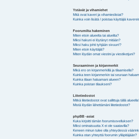
Ystävät ja vihamiehet
Mitä ovat kaveri ja vihamieslistat?
Kuinka voin lisätä / poistaa käyttäjiä kaverei
Foorumilta hakeminen
Miten etsin alueelta tai alueilta?
Miksi hakuni ei löytänyt mitään?
Miksi haku johti tyhjään sivuun!?
Miten etsin käyttäjiä?
Miten löydän omat viestini ja viestiketjuni?
Seuraaminen ja kirjanmerkit
Mikä ero on kirjanmerkillä ja tilaamisella?
Kuinka teen kirjanmerkin tai seuraan haluam
Kuinka tilaan haluamani alueen?
Kuinka poistan tilaukseni?
Liitetiedostot
Mitkä liitetiedostot ovat sallittuja tällä alueell
Mistä löydän lähettämäni liitetiedostot?
phpBB -asiat
Kuka kirjoitti tämän foorumisovelluksen?
Miksi ominaisuutta X ei ole saatavilla?
Keneen minun tulee olla yhteydessä väärinkäy
Kuinka otan yhteyttä foorumin ylläpitäjään?