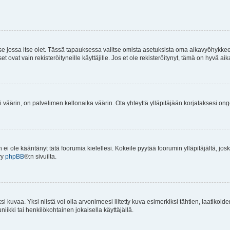
 se jossa itse olet. Tässä tapauksessa valitse omista asetuksista oma aikavyöhykke
vat vain rekisteröityneille käyttäjille. Jos et ole rekisteröitynyt, tämä on hyvä aik
i väärin, on palvelimen kellonaika väärin. Ota yhteyttä ylläpitäjään korjataksesi on
an ei ole kääntänyt tätä foorumia kielellesi. Kokeile pyytää foorumin ylläpitäjältä, jos
yy
phpBB
®:n sivuilta.
 kuvaa. Yksi niistä voi olla arvonimeesi liitetty kuva esimerkiksi tähtien, laatikoid
iikki tai henkilökohtainen jokaisella käyttäjällä.