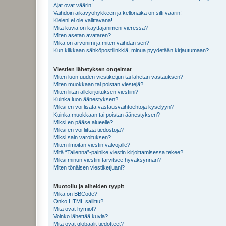
Ajat ovat väärin!
Vaihdoin aikavyöhykkeen ja kellonaika on silti väärin!
Kieleni ei ole valittavana!
Mitä kuvia on käyttäjänimeni vieressä?
Miten asetan avataren?
Mikä on arvonimi ja miten vaihdan sen?
Kun klikkaan sähköpostilinkkiä, minua pyydetään kirjautumaan?
Viestien lähetyksen ongelmat
Miten luon uuden viestiketjun tai lähetän vastauksen?
Miten muokkaan tai poistan viestejä?
Miten liitän allekirjoituksen viestiini?
Kuinka luon äänestyksen?
Miksi en voi lisätä vastausvaihtoehtoja kyselyyn?
Kuinka muokkaan tai poistan äänestyksen?
Miksi en pääse alueelle?
Miksi en voi liittää tiedostoja?
Miksi sain varoituksen?
Miten ilmoitan viestin valvojalle?
Mitä “Tallenna”-painike viestin kirjoittamisessa tekee?
Miksi minun viestini tarvitsee hyväksynnän?
Miten tönäisen viestiketjuani?
Muotoilu ja aiheiden tyypit
Mikä on BBCode?
Onko HTML sallittu?
Mitä ovat hymiöt?
Voinko lähettää kuvia?
Mitä ovat globaalit tiedotteet?