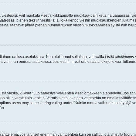
ia viestejäsi. Voit muokata viestiä klikkaamalla muokkaa-painiketta haluamassasi vies
n palatessasi pienen tekstin viestisi alla, joka kertoo viestin muokkauskertojen luk
 mutta he saattavat jättää pienen huomautuksen viestin muokkaamisen syistä niin halu
ellainen omissa asetuksissa. Kun olet luonut sellaisen, voit valita
Lisää allekirjoitus
-
lä valinnan omissa asetuksissa. Jos teet niin, voit silti estää allekirjoituksen liittäm
stä viestiä, klikkaa "Luo äänestys"-välilehteä viestilomakkeen alapuolella. Jos et näe
a niille varattuihin kenttiin. Varmista että jokainen vaihtoehto on omalla rivillään
 options users may select during voting under “Kuinka monta vaihtoehtoa käyttäjä voi
än.
ittelemä. Jos tarvitset enemmän vaihtoehtoja kuin on sallittu, ota yhteyttä foorumi