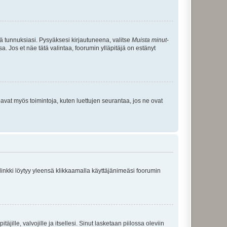
tä tunnuksiasi. Pysyäksesi kirjautuneena, valitse
Muista minut
-
sa. Jos et näe tätä valintaa, foorumin ylläpitäjä on estänyt
oavat myös toimintoja, kuten luettujen seurantaa, jos ne ovat
 linkki löytyy yleensä klikkaamalla käyttäjänimeäsi foorumin
äjille, valvojille ja itsellesi. Sinut lasketaan piilossa oleviin