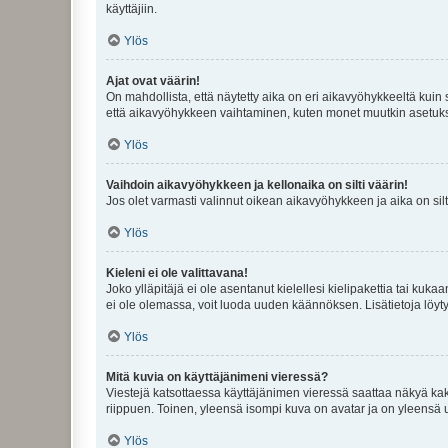
käyttäjiin.
Ylös
Ajat ovat väärin!
On mahdollista, että näytetty aika on eri aikavyöhykkeeltä kuin
että aikavyöhykkeen vaihtaminen, kuten monet muutkin asetukset o
Ylös
Vaihdoin aikavyöhykkeen ja kellonaika on silti väärin!
Jos olet varmasti valinnut oikean aikavyöhykkeen ja aika on silt
Ylös
Kieleni ei ole valittavana!
Joko ylläpitäjä ei ole asentanut kielellesi kielipakettia tai kuka
ei ole olemassa, voit luoda uuden käännöksen. Lisätietoja löyt
Ylös
Mitä kuvia on käyttäjänimeni vieressä?
Viestejä katsottaessa käyttäjänimen vieressä saattaa näkyä kaksi
riippuen. Toinen, yleensä isompi kuva on avatar ja on yleensä un
Ylös