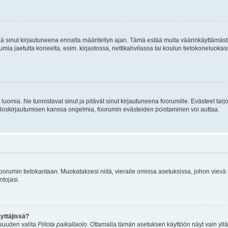
tää sinut kirjautuneena ennalta määritellyn ajan. Tämä estää muita väärinkäyttämäs
rumia jaetulta koneelta, esim. kirjastossa, nettikahvilassa tai koulun tietokoneluokas
luomia. Ne tunnistavat sinut ja pitävät sinut kirjautuneena foorumille. Evästeet tarj
i uloskirjautumisen kanssa ongelmia, foorumin evästeiden poistaminen voi auttaa.
n foorumin tietokantaan. Muokataksesi niitä, vieraile omissa asetuksissa, johon vievä
ntojasi.
yttäjissä?
isuuden valita
Piilota paikallaolo
. Ottamalla tämän asetuksen käyttöön näyt vain ylläpit