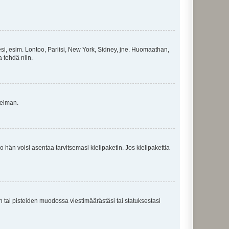
esi, esim. Lontoo, Pariisi, New York, Sidney, jne. Huomaathan,
a tehdä niin.
gelman.
ko hän voisi asentaa tarvitsemasi kielipaketin. Jos kielipakettia
en tai pisteiden muodossa viestimäärästäsi tai statuksestasi