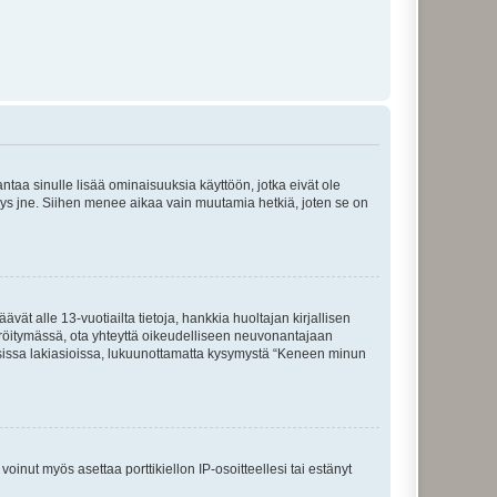
 antaa sinulle lisää ominaisuuksia käyttöön, jotka eivät ole
enyys jne. Siihen menee aikaa vain muutamia hetkiä, joten se on
vät alle 13-vuotiailta tietoja, hankkia huoltajan kirjallisen
teröitymässä, ota yhteyttä oikeudelliseen neuvonantajaan
isissa lakiasioissa, lukuunottamatta kysymystä “Keneen minun
oinut myös asettaa porttikiellon IP-osoitteellesi tai estänyt