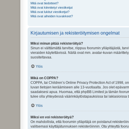
Mitä ovat tiedotteet?
Mitä ovat kiinnitetyt viestiketjut
Mitä ovat lukitut viestiketjut?
Mitä ovat aiheiden kuvakkeet?
Kirjautumisen ja rekisteröitymisen ongelmat
Miksi minun pitää rekisteröityä?
Sinun ei välttämättä tarvitse, riippuu foorumin ylläpitäjästä, tar
vieraiden käytettävissä. Näitä ovat mm. avatar-kuvan määrittely,
suositeltavaa.
Ylös
Mikä on COPPA?
COPPA, tai Children’s Online Privacy Protection Act of 1998, on y
luvan tietojen keräämiseen alle 13-vuotiaalta. Jos olet epävarm
saadaksesi apua. Huomaa, että phpBB Limited ja tämän foorumin
tulee olla yhteydessä väärinkäytöstapauksissa tai lakiasioissa t
Ylös
Miksi en voi rekisteröityä?
On mahdollista, että foorumin ylläpitäjä on poistanut rekisteröin
valitsemasi käyttäjätunnuksen rekisteröinnin. Ota yhteyttä foor