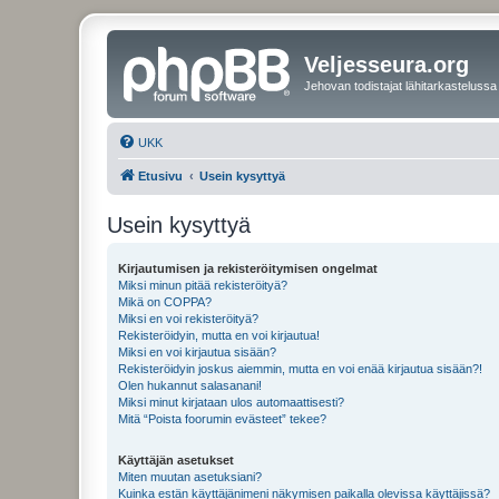
Veljesseura.org
Jehovan todistajat lähitarkastelussa
UKK
Etusivu
Usein kysyttyä
Usein kysyttyä
Kirjautumisen ja rekisteröitymisen ongelmat
Miksi minun pitää rekisteröityä?
Mikä on COPPA?
Miksi en voi rekisteröityä?
Rekisteröidyin, mutta en voi kirjautua!
Miksi en voi kirjautua sisään?
Rekisteröidyin joskus aiemmin, mutta en voi enää kirjautua sisään?!
Olen hukannut salasanani!
Miksi minut kirjataan ulos automaattisesti?
Mitä “Poista foorumin evästeet” tekee?
Käyttäjän asetukset
Miten muutan asetuksiani?
Kuinka estän käyttäjänimeni näkymisen paikalla olevissa käyttäjissä?