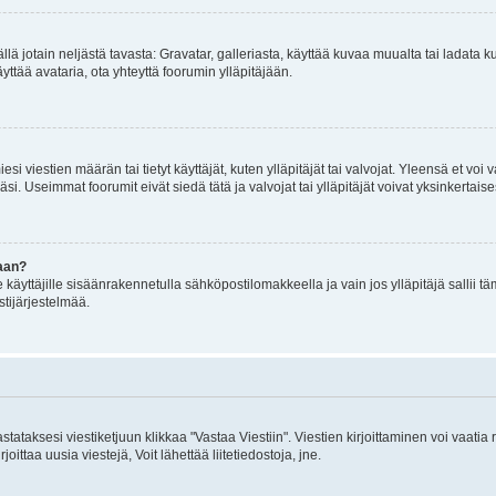
mällä jotain neljästä tavasta: Gravatar, galleriasta, käyttää kuvaa muualta tai ladata
äyttää avataria, ota yhteyttä foorumin ylläpitäjään.
iesi viestien määrän tai tietyt käyttäjät, kuten ylläpitäjät tai valvojat. Yleensä et vo
i. Useimmat foorumit eivät siedä tätä ja valvojat tai ylläpitäjät voivat yksinkertaise
aan?
le käyttäjille sisäänrakennetulla sähköpostilomakkeella ja vain jos ylläpitäjä sallii
stijärjestelmää.
stataksesi viestiketjuun klikkaa "Vastaa Viestiin". Viestien kirjoittaminen voi vaatia
joittaa uusia viestejä, Voit lähettää liitetiedostoja, jne.