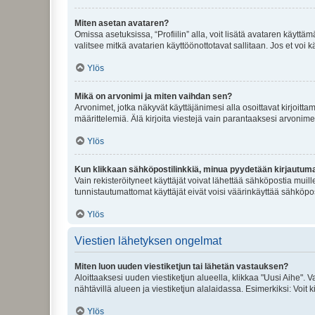
Miten asetan avataren?
Omissa asetuksissa, “Profiilin” alla, voit lisätä avataren käyttä
valitsee mitkä avatarien käyttöönottotavat sallitaan. Jos et voi k
Ylös
Mikä on arvonimi ja miten vaihdan sen?
Arvonimet, jotka näkyvät käyttäjänimesi alla osoittavat kirjoittam
määrittelemiä. Älä kirjoita viestejä vain parantaaksesi arvonimeäs
Ylös
Kun klikkaan sähköpostilinkkiä, minua pyydetään kirjautum
Vain rekisteröityneet käyttäjät voivat lähettää sähköpostia muil
tunnistautumattomat käyttäjät eivät voisi väärinkäyttää sähköpo
Ylös
Viestien lähetyksen ongelmat
Miten luon uuden viestiketjun tai lähetän vastauksen?
Aloittaaksesi uuden viestiketjun alueella, klikkaa "Uusi Aihe". Va
nähtävillä alueen ja viestiketjun alalaidassa. Esimerkiksi: Voit kir
Ylös