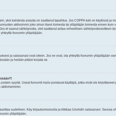
ein, yksi kahdesta asiasta on saattanut tapahtua. Jos COPPA-tuki on käytössä ja määri
nnusten aktivoinnin joko sinun itsesi toimesta tai ylläpitäjän toimesta ennen kuin vo
. Jos et saanut sähköpostia, olet saattanut antaa virheellisen sähköpostiosoitteen t
 yhteyttä foorumin ylläpitäjään.
sesi ja salasanasi ovat oikein. Jos ne ovat, ota yhteyttä foorumin ylläpitäjään varmi
ssään ja heidän pitäisi korjata se.
sisään?!
stä jostain syystä. Useat foorumit myös poistavat käyttäjiä, jotka eivät ole kirjoitta
n aktiivisemmin.
asettaa uudelleen. Käy kirjautumissivulla ja klikkaa
Unohdin salasanani
. Seuraa oh
rumin ylläpitäjään.