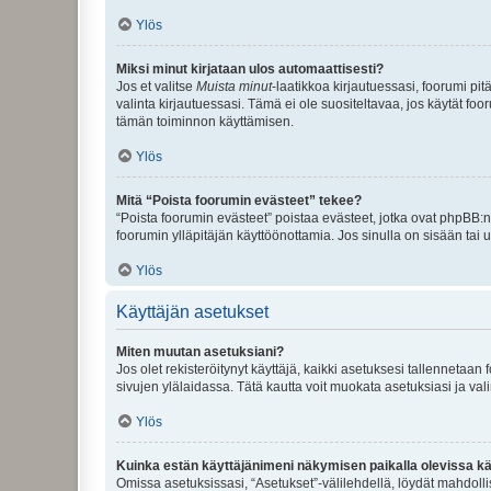
Ylös
Miksi minut kirjataan ulos automaattisesti?
Jos et valitse
Muista minut
-laatikkoa kirjautuessasi, foorumi pi
valinta kirjautuessasi. Tämä ei ole suositeltavaa, jos käytät foo
tämän toiminnon käyttämisen.
Ylös
Mitä “Poista foorumin evästeet” tekee?
“Poista foorumin evästeet” poistaa evästeet, jotka ovat phpBB:n 
foorumin ylläpitäjän käyttöönottamia. Jos sinulla on sisään ta
Ylös
Käyttäjän asetukset
Miten muutan asetuksiani?
Jos olet rekisteröitynyt käyttäjä, kaikki asetuksesi tallennetaa
sivujen ylälaidassa. Tätä kautta voit muokata asetuksiasi ja vali
Ylös
Kuinka estän käyttäjänimeni näkymisen paikalla olevissa kä
Omissa asetuksissasi, “Asetukset”-välilehdellä, löydät mahdoll