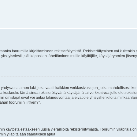
vitaanko foorumilla kirjoittamiseen rekisteröitymistä. Rekisteröityminen voi kuitenkin
 yksityisviestit, sähköpostien lähettäminen muille käyttäjille, käyttäjäryhmien jäs
hdysvaltalainen laki, joka vaatii kaikkien verkkosivustojen, jotka mahdollisesti kerää
a koskeeko tämä sinua rekisteröityvänä käyttäjänä tai verkkosivua jolle olet rekis
 omistajat eivät voi antaa lakineuvontaa ja eivät ole yhteyshenkilöitä minkäänla
ähän foorumiin liittyen?”.
nin käytöstä estääkseen uusia vierailijoita rekisteröitymästä. Foorumin ylläpitäjä on v
umin ylläpitäjään saadaksesi apua.