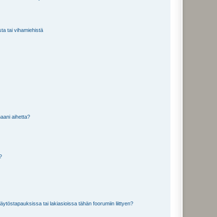
sta tai vihamiehistä
aani aihetta?
a?
töstapauksissa tai lakiasioissa tähän foorumiin liittyen?