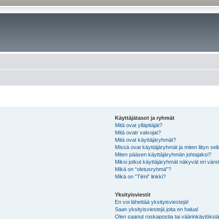
Käyttäjätasot ja ryhmät
Mitä ovat ylläpitäjät?
Mitä ovatr valvojat?
Mitä ovat käyttäjäryhmät?
Missä ovat käyttäjäryhmät ja miten liityn sel
Miten pääsen käyttäjäryhmän johtajaksi?
Miksi jotkut käyttäjäryhmät näkyvät eri värei
Mikä on “oletusryhmä”?
Mikä on “Tiimi” linkki?
Yksityisviestit
En voi lähettää yksityisviestejä!
Saan yksityisviestejä joita en halua!
Olen saanut roskapostia tai väärinkäytöksiä s