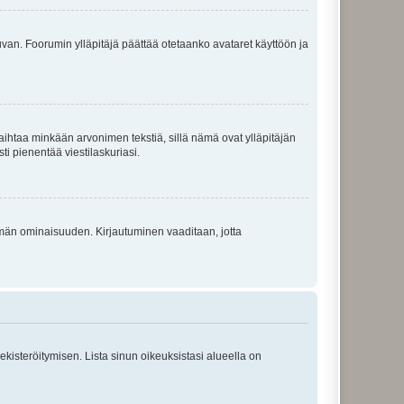
 kuvan. Foorumin ylläpitäjä päättää otetaanko avataret käyttöön ja
i vaihtaa minkään arvonimen tekstiä, sillä nämä ovat ylläpitäjän
sti pienentää viestilaskuriasi.
 tämän ominaisuuden. Kirjautuminen vaaditaan, jotta
 rekisteröitymisen. Lista sinun oikeuksistasi alueella on