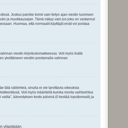
tissä. Joskus painike toimii vain tietyn ajan viestin luomisen
umäärän ja muokkausajan. Tämä näkyy vain jos joku on vastannut
tessaan. Huomaa, että normaalit käyttäjät eivät voi poistaa
valinnan viestin kirjoituslomakkeessa. Voit myös lisätä
isen yksittäiseen viestiin poistamalla valinnan
 tätä välilehteä, sinulla ei ole tarvittavia oikeuksia
 tekstikentässä. Voit myös määritellä kuinka monta vaihtoehtoa
 valita”, äänestyksen kesto päivinä (0 kestää loputtomasti) ja
n ylläpitäjään.