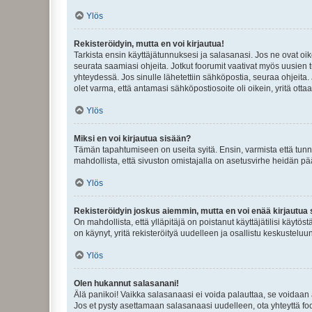
Ylös
Rekisteröidyin, mutta en voi kirjautua!
Tarkista ensin käyttäjätunnuksesi ja salasanasi. Jos ne ovat oik
seurata saamiasi ohjeita. Jotkut foorumit vaativat myös uusien tu
yhteydessä. Jos sinulle lähetettiin sähköpostia, seuraa ohjeita
olet varma, että antamasi sähköpostiosoite oli oikein, yritä ottaa
Ylös
Miksi en voi kirjautua sisään?
Tämän tapahtumiseen on useita syitä. Ensin, varmista että tunnuk
mahdollista, että sivuston omistajalla on asetusvirhe heidän pää
Ylös
Rekisteröidyin joskus aiemmin, mutta en voi enää kirjautua 
On mahdollista, että ylläpitäjä on poistanut käyttäjätilisi käytö
on käynyt, yritä rekisteröityä uudelleen ja osallistu keskusteluu
Ylös
Olen hukannut salasanani!
Älä panikoi! Vaikka salasanaasi ei voida palauttaa, se voidaan 
Jos et pysty asettamaan salasanaasi uudelleen, ota yhteyttä foo