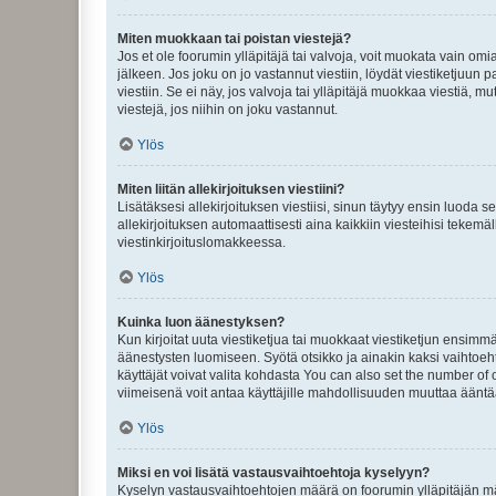
Miten muokkaan tai poistan viestejä?
Jos et ole foorumin ylläpitäjä tai valvoja, voit muokata vain om
jälkeen. Jos joku on jo vastannut viestiin, löydät viestiketjuu
viestiin. Se ei näy, jos valvoja tai ylläpitäjä muokkaa viestiä,
viestejä, jos niihin on joku vastannut.
Ylös
Miten liitän allekirjoituksen viestiini?
Lisätäksesi allekirjoituksen viestiisi, sinun täytyy ensin luoda s
allekirjoituksen automaattisesti aina kaikkiin viesteihisi tekemäl
viestinkirjoituslomakkeessa.
Ylös
Kuinka luon äänestyksen?
Kun kirjoitat uuta viestiketjua tai muokkaat viestiketjun ensimmäi
äänestysten luomiseen. Syötä otsikko ja ainakin kaksi vaihtoehto
käyttäjät voivat valita kohdasta You can also set the number of
viimeisenä voit antaa käyttäjille mahdollisuuden muuttaa ääntä
Ylös
Miksi en voi lisätä vastausvaihtoehtoja kyselyyn?
Kyselyn vastausvaihtoehtojen määrä on foorumin ylläpitäjän määr