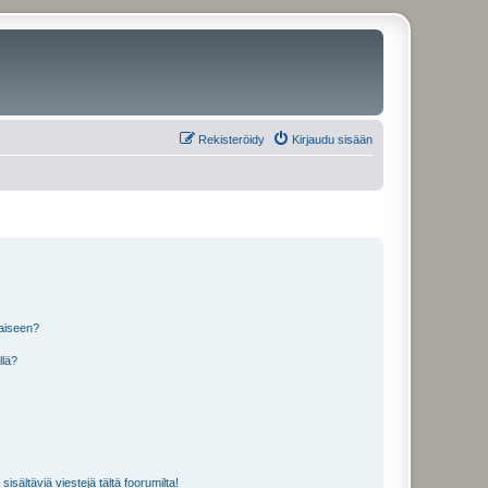
Rekisteröidy
Kirjaudu sisään
laiseen?
llä?
isältäviä viestejä tältä foorumilta!