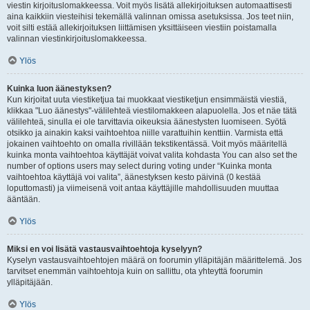
viestin kirjoituslomakkeessa. Voit myös lisätä allekirjoituksen automaattisesti
aina kaikkiin viesteihisi tekemällä valinnan omissa asetuksissa. Jos teet niin,
voit silti estää allekirjoituksen liittämisen yksittäiseen viestiin poistamalla
valinnan viestinkirjoituslomakkeessa.
Ylös
Kuinka luon äänestyksen?
Kun kirjoitat uuta viestiketjua tai muokkaat viestiketjun ensimmäistä viestiä,
klikkaa "Luo äänestys"-välilehteä viestilomakkeen alapuolella. Jos et näe tätä
välilehteä, sinulla ei ole tarvittavia oikeuksia äänestysten luomiseen. Syötä
otsikko ja ainakin kaksi vaihtoehtoa niille varattuihin kenttiin. Varmista että
jokainen vaihtoehto on omalla rivillään tekstikentässä. Voit myös määritellä
kuinka monta vaihtoehtoa käyttäjät voivat valita kohdasta You can also set the
number of options users may select during voting under “Kuinka monta
vaihtoehtoa käyttäjä voi valita”, äänestyksen kesto päivinä (0 kestää
loputtomasti) ja viimeisenä voit antaa käyttäjille mahdollisuuden muuttaa
ääntään.
Ylös
Miksi en voi lisätä vastausvaihtoehtoja kyselyyn?
Kyselyn vastausvaihtoehtojen määrä on foorumin ylläpitäjän määrittelemä. Jos
tarvitset enemmän vaihtoehtoja kuin on sallittu, ota yhteyttä foorumin
ylläpitäjään.
Ylös