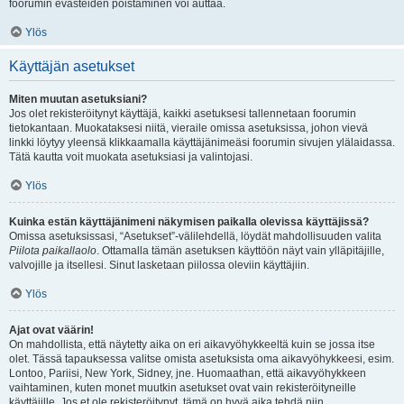
foorumin evästeiden poistaminen voi auttaa.
Ylös
Käyttäjän asetukset
Miten muutan asetuksiani?
Jos olet rekisteröitynyt käyttäjä, kaikki asetuksesi tallennetaan foorumin
tietokantaan. Muokataksesi niitä, vieraile omissa asetuksissa, johon vievä
linkki löytyy yleensä klikkaamalla käyttäjänimeäsi foorumin sivujen ylälaidassa.
Tätä kautta voit muokata asetuksiasi ja valintojasi.
Ylös
Kuinka estän käyttäjänimeni näkymisen paikalla olevissa käyttäjissä?
Omissa asetuksissasi, “Asetukset”-välilehdellä, löydät mahdollisuuden valita
Piilota paikallaolo
. Ottamalla tämän asetuksen käyttöön näyt vain ylläpitäjille,
valvojille ja itsellesi. Sinut lasketaan piilossa oleviin käyttäjiin.
Ylös
Ajat ovat väärin!
On mahdollista, että näytetty aika on eri aikavyöhykkeeltä kuin se jossa itse
olet. Tässä tapauksessa valitse omista asetuksista oma aikavyöhykkeesi, esim.
Lontoo, Pariisi, New York, Sidney, jne. Huomaathan, että aikavyöhykkeen
vaihtaminen, kuten monet muutkin asetukset ovat vain rekisteröityneille
käyttäjille. Jos et ole rekisteröitynyt, tämä on hyvä aika tehdä niin.