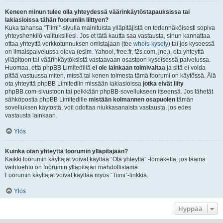
Keneen minun tulee olla yhteydessä väärinkäytöstapauksissa tai
lakiasioissa tähän foorumiin liittyen?
Kuka tahansa “Tiimi”-sivulla mainituista ylläpitäjistä on todennäköisesti sopiva
yhteyshenkilö valituksillesi. Jos et tätä kautta saa vastausta, sinun kannattaa
ottaa yhteyttä verkkotunnuksen omistajaan (tee
whois-kysely
) tai jos kyseessä
on ilmaispalvelussa oleva (esim. Yahoo!, free.fr, f2s.com, jne.), ota yhteyttä
ylläpitoon tai väärinkäytöksistä vastaavaan osastoon kyseisessä palvelussa.
Huomaa, että phpBB Limitedillä
ei ole lainkaan toimivaltaa
ja sitä ei voida
pitää vastuussa miten, missä tai kenen toimesta tämä foorumi on käytössä. Älä
ota yhteyttä phpBB Limitediin missään lakiasioissa
jotka eivät liity
phpBB.com-sivustoon tai pelkkään phpBB-sovellukseen itseensä. Jos lähetät
sähköpostia phpBB Limitedille
mistään kolmannen osapuolen
tämän
sovelluksen käytöstä, voit odottaa niukkasanaista vastausta, jos edes
vastausta lainkaan.
Ylös
Kuinka otan yhteyttä foorumin ylläpitäjään?
Kaikki foorumin käyttäjät voivat käyttää “Ota yhteyttä” -lomaketta, jos täämä
vaihtoehto on foorumin ylläpitäjän mahdollistama.
Foorumin käyttäjät voivat käyttää myös “Tiimi”-linkkiä.
Ylös
Hyppää