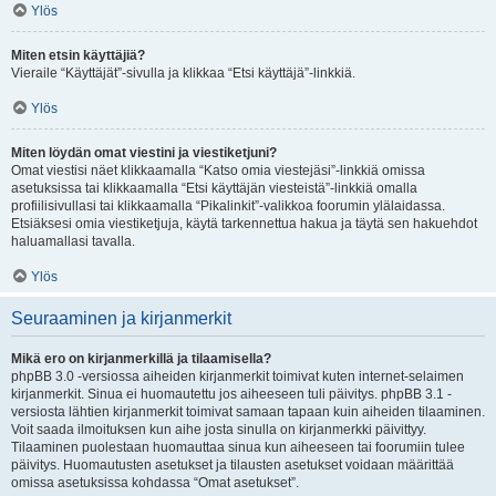
Ylös
Miten etsin käyttäjiä?
Vieraile “Käyttäjät”-sivulla ja klikkaa “Etsi käyttäjä”-linkkiä.
Ylös
Miten löydän omat viestini ja viestiketjuni?
Omat viestisi näet klikkaamalla “Katso omia viestejäsi”-linkkiä omissa
asetuksissa tai klikkaamalla “Etsi käyttäjän viesteistä”-linkkiä omalla
profiilisivullasi tai klikkaamalla “Pikalinkit”-valikkoa foorumin ylälaidassa.
Etsiäksesi omia viestiketjuja, käytä tarkennettua hakua ja täytä sen hakuehdot
haluamallasi tavalla.
Ylös
Seuraaminen ja kirjanmerkit
Mikä ero on kirjanmerkillä ja tilaamisella?
phpBB 3.0 -versiossa aiheiden kirjanmerkit toimivat kuten internet-selaimen
kirjanmerkit. Sinua ei huomautettu jos aiheeseen tuli päivitys. phpBB 3.1 -
versiosta lähtien kirjanmerkit toimivat samaan tapaan kuin aiheiden tilaaminen.
Voit saada ilmoituksen kun aihe josta sinulla on kirjanmerkki päivittyy.
Tilaaminen puolestaan huomauttaa sinua kun aiheeseen tai foorumiin tulee
päivitys. Huomautusten asetukset ja tilausten asetukset voidaan määrittää
omissa asetuksissa kohdassa “Omat asetukset”.