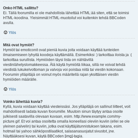
Onko HTML sallittu?
Ei. Tällä foorumilla ei ole mahdollista lähettää HTML:ää siten, että se toimisi
HTML-koodina. Yleisimmät HTML-muotoilut voi kuitenkin tehdä BBCoden
avulla.
Ylös
Mitä ovat hymiöt?
Hymiöt tai emoticonit ovat pieniä kuvia joita voidaan käyttää tunteiden
ilmaisemiseen lyhyitä koodeja käyttämällä. Esimerkiksi :) tarkoittaa iloista ja :(
tarkoittaa surullista. Hymiöiden täysi lista on nähtävillä
viestinlähetyslomakkeessa. Älä käytä hymiöitä liikaa, sillä ne voivat tehdä
viestistä lukukelvottoman ja valvoja voi poistaa niitä tai viestin kokonaan.
Foorumin ylläpitäjä on voinut myös määritellä rajan yksittäisen viestin
hymiöiden määrälle.
Ylös
Voinko lähettää kuvia?
Kyllä, kuvia voidaan käyttää viesteissäsi. Jos ylläpitäjä on sallinut liitteet, voit
mahdollisesti ladata kuvan foorumille. Muutoin sinun täytyy antaa osoite
julkisesti saatavilla olevaan kuvaan, esim. http://www.example.com/my-
picture.gif. Et voi antaa osoitetta omalla koneellasi oleviin kuviin (ellei se ole
yleinen palvelin) tai kuviin, jotka ovat käyttäjätunnistuksen takana, esim.
hotmail tai yahoo sähköpostilaatikot, salasanasuojatut sivustot, jne.
Näyttääksesi kuvan, käytä BBCoden [img]-tagia.