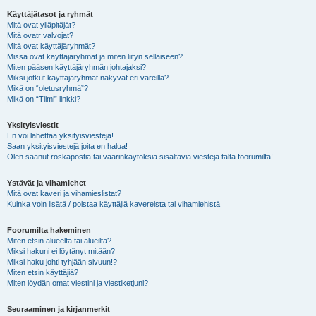
Käyttäjätasot ja ryhmät
Mitä ovat ylläpitäjät?
Mitä ovatr valvojat?
Mitä ovat käyttäjäryhmät?
Missä ovat käyttäjäryhmät ja miten liityn sellaiseen?
Miten pääsen käyttäjäryhmän johtajaksi?
Miksi jotkut käyttäjäryhmät näkyvät eri väreillä?
Mikä on “oletusryhmä”?
Mikä on “Tiimi” linkki?
Yksityisviestit
En voi lähettää yksityisviestejä!
Saan yksityisviestejä joita en halua!
Olen saanut roskapostia tai väärinkäytöksiä sisältäviä viestejä tältä foorumilta!
Ystävät ja vihamiehet
Mitä ovat kaveri ja vihamieslistat?
Kuinka voin lisätä / poistaa käyttäjiä kavereista tai vihamiehistä
Foorumilta hakeminen
Miten etsin alueelta tai alueilta?
Miksi hakuni ei löytänyt mitään?
Miksi haku johti tyhjään sivuun!?
Miten etsin käyttäjiä?
Miten löydän omat viestini ja viestiketjuni?
Seuraaminen ja kirjanmerkit