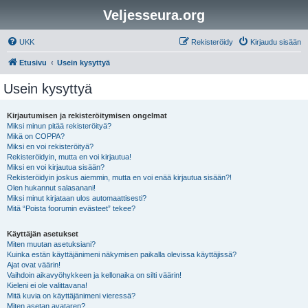
Veljesseura.org
UKK
Rekisteröidy
Kirjaudu sisään
Etusivu
Usein kysyttyä
Usein kysyttyä
Kirjautumisen ja rekisteröitymisen ongelmat
Miksi minun pitää rekisteröityä?
Mikä on COPPA?
Miksi en voi rekisteröityä?
Rekisteröidyin, mutta en voi kirjautua!
Miksi en voi kirjautua sisään?
Rekisteröidyin joskus aiemmin, mutta en voi enää kirjautua sisään?!
Olen hukannut salasanani!
Miksi minut kirjataan ulos automaattisesti?
Mitä “Poista foorumin evästeet” tekee?
Käyttäjän asetukset
Miten muutan asetuksiani?
Kuinka estän käyttäjänimeni näkymisen paikalla olevissa käyttäjissä?
Ajat ovat väärin!
Vaihdoin aikavyöhykkeen ja kellonaika on silti väärin!
Kieleni ei ole valittavana!
Mitä kuvia on käyttäjänimeni vieressä?
Miten asetan avataren?