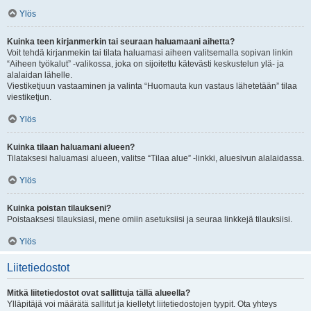
Ylös
Kuinka teen kirjanmerkin tai seuraan haluamaani aihetta?
Voit tehdä kirjanmekin tai tilata haluamasi aiheen valitsemalla sopivan linkin
“Aiheen työkalut” -valikossa, joka on sijoitettu kätevästi keskustelun ylä- ja
alalaidan lähelle.
Viestiketjuun vastaaminen ja valinta “Huomauta kun vastaus lähetetään” tilaa
viestiketjun.
Ylös
Kuinka tilaan haluamani alueen?
Tilataksesi haluamasi alueen, valitse “Tilaa alue” -linkki, aluesivun alalaidassa.
Ylös
Kuinka poistan tilaukseni?
Poistaaksesi tilauksiasi, mene omiin asetuksiisi ja seuraa linkkejä tilauksiisi.
Ylös
Liitetiedostot
Mitkä liitetiedostot ovat sallittuja tällä alueella?
Ylläpitäjä voi määrätä sallitut ja kielletyt liitetiedostojen tyypit. Ota yhteys