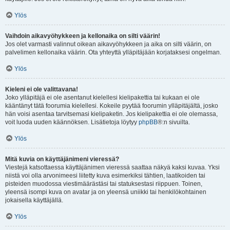
Ylös
Vaihdoin aikavyöhykkeen ja kellonaika on silti väärin!
Jos olet varmasti valinnut oikean aikavyöhykkeen ja aika on silti väärin, on
palvelimen kellonaika väärin. Ota yhteyttä ylläpitäjään korjataksesi ongelman.
Ylös
Kieleni ei ole valittavana!
Joko ylläpitäjä ei ole asentanut kielellesi kielipakettia tai kukaan ei ole
kääntänyt tätä foorumia kielellesi. Kokeile pyytää foorumin ylläpitäjältä, josko
hän voisi asentaa tarvitsemasi kielipaketin. Jos kielipakettia ei ole olemassa,
voit luoda uuden käännöksen. Lisätietoja löytyy
phpBB
®:n sivuilta.
Ylös
Mitä kuvia on käyttäjänimeni vieressä?
Viestejä katsottaessa käyttäjänimen vieressä saattaa näkyä kaksi kuvaa. Yksi
niistä voi olla arvonimeesi liitetty kuva esimerkiksi tähtien, laatikoiden tai
pisteiden muodossa viestimäärästäsi tai statuksestasi riippuen. Toinen,
yleensä isompi kuva on avatar ja on yleensä uniikki tai henkilökohtainen
jokaisella käyttäjällä.
Ylös