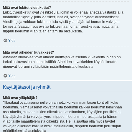
Mitä ovat lukitut viestiketjut?
Lukitut viestiketjut ovat viestiketjuja, joihin ei voi enää lähettää vastauksia ja
mahdolliset kyselyt joita viestiketjussa oli, ovat päättyneet automaattisesti.
Viestiketjuja voidaan lukita useista syistä ylläpitäjän tai foorumin valvojan
toimesta. Saatat myös pystyä lukitsemaan oman viestiketjusi, mutta tämä
riippuu foorumin ylläpitäjän antamista oikeuksista.
Ylös
Mitä ovat aiheiden kuvakkeet?
Aiheiden kuvakkeet ovat aiheen aloittajan valitsemia kuvakkeita joiden on
tarkoitus kuvastaa niiden sisältöä. Aiheiden kuvakkeiden käyttöoikeudet
riippuvat foorumin ylläpitäjän määrittelemistä oikeuksista.
Ylös
Käyttäjätasot ja ryhmät
Mitä ovat ylläpitäjät?
Ylläpitäjät ovat jäseniä joille on annettu korkeimman tason kontrolli koko
foorumiin. Nämä jäsenet voivat hallita foorumin kaikkia foorumin toiminnan
osa-alueita, mukaan lukien oikeuksien asettaminen, käyttäjien porttikiellot,
käyttäjäryhmät ja valvojat yms., riippuen foorumin perustajasta ja hänen
ylläpitäjille määrittelemistä oikeuksista. Heillä saattaa olla myös täydet
valvojan oikeudet kaikilla keskustelualueilla, riippuen foorumin perustajan
määrittelemistä asetuksista.