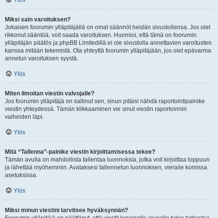
Ylös
Miksi sain varoituksen?
Jokaisen foorumin ylläpitäjällä on omat säännöt heidän sivustollensa. Jos olet
rikkonut sääntöä, voit saada varoituksen. Huomioi, että tämä on foorumin
ylläpitäjän päätös ja phpBB Limitedillä ei ole sivustolla annettavien varoitusten
kanssa mitään tekemistä. Ota yhteyttä foorumin ylläpitäjään, jos olet epävarma
annetun varoituksen syystä.
Ylös
Miten ilmoitan viestin valvojalle?
Jos foorumin ylläpitäjä on sallinut sen, sinun pitäisi nähdä raportointipainike
viestin yhteydessä. Tämän klikkaaminen vie sinut viestin raportoinnin
vaiheiden läpi.
Ylös
Mitä “Tallenna”-painike viestin kirjoittamisessa tekee?
Tämän avulla on mahdollista tallentaa luonnoksia, jotka voit kirjoittaa loppuun
ja lähettää myöhemmin. Avataksesi tallennetun luonnoksen, vieraile komissa
asetuksissa.
Ylös
Miksi minun viestini tarvitsee hyväksynnän?