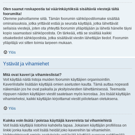
Olen saanut roskapostia tai väärinkäytöksiä sisältäviä viestejä tältä
foorumilta!
Olemme pahoillamme siitä. Tämän foorumin sähköpostilomake sisältää
ominaisuuksia, jotka yrittävät estää ja seurata käyttäjiä, jotka lähettävät
sellaisia viestejä, joten ota yhteyttä foorumin ylläpitäjään ja lähetä hänelle täysi
kopio saamastasi sähköpostista. On tärkeää, että se sisältää kaikki
otsaketiedot sähköpostista, jotka sisältävät viestin lähettäjän tiedot. Foorumin
ylläpitäjä voi sitten toimia tarpeen mukaan.
Ylös
Ystävät ja vihamiehet
Mitä ovat kaveri ja vihamieslistat?
Voit käyttää näitä listoja muiden foorumin käyttäjien organisointiin.
Kaverilistalle lisätään käyttäjiä omien asetusten kautta. Tämä auttaa nopeasti
näkemään jos he ovat paikalla ja yksityisviestien lähettämisessä. Teemasta
riippuen näiden käyttäjien viestit saatetaan myös korostaa. Jos lisäät käyttäjän
vihamieheksi, kaikki käyttäjän kirjoittamat viestit piilotetaan oletuksena.
Ylös
Kuinka voin lisätä / poistaa käyttäjiä kavereista tai vihamiehistä
Voit lisätä käyttäjiä listoihisi kahdella tapaa. Jokaisen käyttäjän profiilissa on
linkki jonka kautta voit lisätä heidät joko kavereihin tai vihamiehiin.