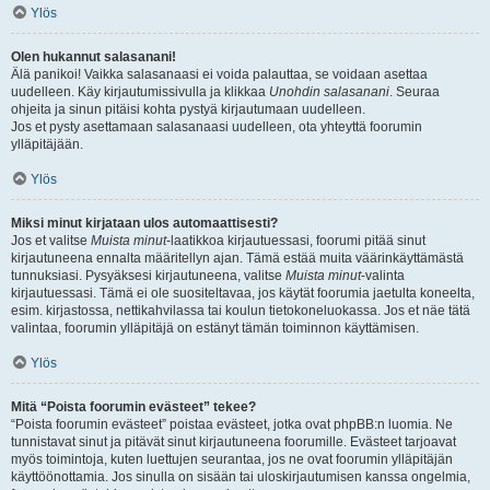
Ylös
Olen hukannut salasanani!
Älä panikoi! Vaikka salasanaasi ei voida palauttaa, se voidaan asettaa
uudelleen. Käy kirjautumissivulla ja klikkaa
Unohdin salasanani
. Seuraa
ohjeita ja sinun pitäisi kohta pystyä kirjautumaan uudelleen.
Jos et pysty asettamaan salasanaasi uudelleen, ota yhteyttä foorumin
ylläpitäjään.
Ylös
Miksi minut kirjataan ulos automaattisesti?
Jos et valitse
Muista minut
-laatikkoa kirjautuessasi, foorumi pitää sinut
kirjautuneena ennalta määritellyn ajan. Tämä estää muita väärinkäyttämästä
tunnuksiasi. Pysyäksesi kirjautuneena, valitse
Muista minut
-valinta
kirjautuessasi. Tämä ei ole suositeltavaa, jos käytät foorumia jaetulta koneelta,
esim. kirjastossa, nettikahvilassa tai koulun tietokoneluokassa. Jos et näe tätä
valintaa, foorumin ylläpitäjä on estänyt tämän toiminnon käyttämisen.
Ylös
Mitä “Poista foorumin evästeet” tekee?
“Poista foorumin evästeet” poistaa evästeet, jotka ovat phpBB:n luomia. Ne
tunnistavat sinut ja pitävät sinut kirjautuneena foorumille. Evästeet tarjoavat
myös toimintoja, kuten luettujen seurantaa, jos ne ovat foorumin ylläpitäjän
käyttöönottamia. Jos sinulla on sisään tai uloskirjautumisen kanssa ongelmia,