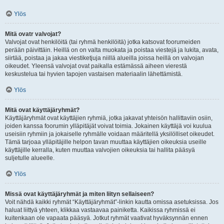
Ylös
Mitä ovatr valvojat?
Valvojat ovat henkilöitä (tai ryhmä henkilöitä) jotka katsovat foorumeiden
perään päivittäin. Heillä on on valta muokata ja poistaa viestejä ja lukita, avata,
siirtää, poistaa ja jakaa viestiketjuja niillä alueilla joissa heillä on valvojan
oikeudet. Yleensä valvojat ovat paikalla estämässä aiheen vierestä
keskustelua tai hyvien tapojen vastaisen materiaalin lähettämistä.
Ylös
Mitä ovat käyttäjäryhmät?
Käyttäjäryhmät ovat käyttäjien ryhmiä, jotka jakavat yhteisön hallittaviin osiin,
joiden kanssa foorumin ylläpitäjät voivat toimia. Jokainen käyttäjä voi kuulua
useisiin ryhmiin ja jokaiselle ryhmälle voidaan määritellä yksilölliset oikeudet.
Tämä tarjoaa ylläpitäjille helpon tavan muuttaa käyttäjien oikeuksia useille
käyttäjille kerralla, kuten muuttaa valvojien oikeuksia tai hallita pääsyä
suljetulle alueelle.
Ylös
Missä ovat käyttäjäryhmät ja miten liityn sellaiseen?
Voit nähdä kaikki ryhmät “Käyttäjäryhmät”-linkin kautta omissa asetuksissa. Jos
haluat liittyä yhteen, klikkaa vastaavaa painiketta. Kaikissa ryhmissä ei
kuitenkaan ole vapaata pääsyä. Jotkut ryhmät vaativat hyväksynnän ennen