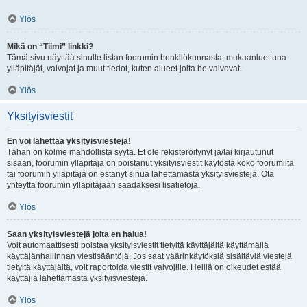
Ylös
Mikä on “Tiimi” linkki?
Tämä sivu näyttää sinulle listan foorumin henkilökunnasta, mukaanluettuna
ylläpitäjät, valvojat ja muut tiedot, kuten alueet joita he valvovat.
Ylös
Yksityisviestit
En voi lähettää yksityisviestejä!
Tähän on kolme mahdollista syytä. Et ole rekisteröitynyt ja/tai kirjautunut
sisään, foorumin ylläpitäjä on poistanut yksityisviestit käytöstä koko foorumilta
tai foorumin ylläpitäjä on estänyt sinua lähettämästä yksityisviestejä. Ota
yhteyttä foorumin ylläpitäjään saadaksesi lisätietoja.
Ylös
Saan yksityisviestejä joita en halua!
Voit automaattisesti poistaa yksityisviestit tietyltä käyttäjältä käyttämällä
käyttäjänhallinnan viestisääntöjä. Jos saat väärinkäytöksiä sisältäviä viestejä
tietyltä käyttäjältä, voit raportoida viestit valvojille. Heillä on oikeudet estää
käyttäjiä lähettämästä yksityisviestejä.
Ylös