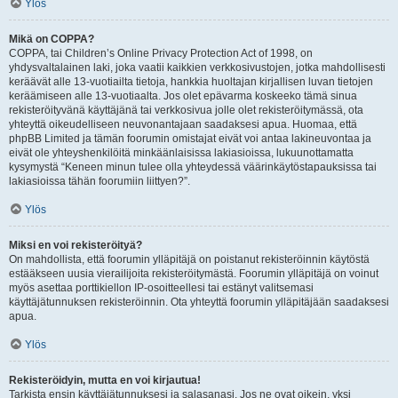
Ylös
Mikä on COPPA?
COPPA, tai Children’s Online Privacy Protection Act of 1998, on
yhdysvaltalainen laki, joka vaatii kaikkien verkkosivustojen, jotka mahdollisesti
keräävät alle 13-vuotiailta tietoja, hankkia huoltajan kirjallisen luvan tietojen
keräämiseen alle 13-vuotiaalta. Jos olet epävarma koskeeko tämä sinua
rekisteröityvänä käyttäjänä tai verkkosivua jolle olet rekisteröitymässä, ota
yhteyttä oikeudelliseen neuvonantajaan saadaksesi apua. Huomaa, että
phpBB Limited ja tämän foorumin omistajat eivät voi antaa lakineuvontaa ja
eivät ole yhteyshenkilöitä minkäänlaisissa lakiasioissa, lukuunottamatta
kysymystä “Keneen minun tulee olla yhteydessä väärinkäytöstapauksissa tai
lakiasioissa tähän foorumiin liittyen?”.
Ylös
Miksi en voi rekisteröityä?
On mahdollista, että foorumin ylläpitäjä on poistanut rekisteröinnin käytöstä
estääkseen uusia vierailijoita rekisteröitymästä. Foorumin ylläpitäjä on voinut
myös asettaa porttikiellon IP-osoitteellesi tai estänyt valitsemasi
käyttäjätunnuksen rekisteröinnin. Ota yhteyttä foorumin ylläpitäjään saadaksesi
apua.
Ylös
Rekisteröidyin, mutta en voi kirjautua!
Tarkista ensin käyttäjätunnuksesi ja salasanasi. Jos ne ovat oikein, yksi