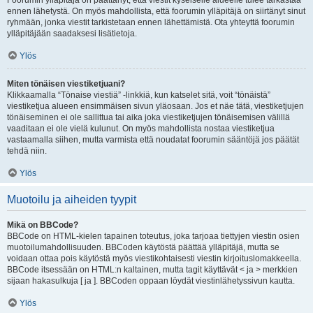
Foorumin ylläpitäjä on päättänyt, että viestit kyseiselle alueelle tulee tarkastaa
ennen lähetystä. On myös mahdollista, että foorumin ylläpitäjä on siirtänyt sinut
ryhmään, jonka viestit tarkistetaan ennen lähettämistä. Ota yhteyttä foorumin
ylläpitäjään saadaksesi lisätietoja.
Ylös
Miten tönäisen viestiketjuani?
Klikkaamalla “Tönaise viestiä” -linkkiä, kun katselet sitä, voit “tönäistä”
viestiketjua alueen ensimmäisen sivun yläosaan. Jos et näe tätä, viestiketjujen
tönäiseminen ei ole sallittua tai aika joka viestiketjujen tönäisemisen välillä
vaaditaan ei ole vielä kulunut. On myös mahdollista nostaa viestiketjua
vastaamalla siihen, mutta varmista että noudatat foorumin sääntöjä jos päätät
tehdä niin.
Ylös
Muotoilu ja aiheiden tyypit
Mikä on BBCode?
BBCode on HTML-kielen tapainen toteutus, joka tarjoaa tiettyjen viestin osien
muotoilumahdollisuuden. BBCoden käytöstä päättää ylläpitäjä, mutta se
voidaan ottaa pois käytöstä myös viestikohtaisesti viestin kirjoituslomakkeella.
BBCode itsessään on HTML:n kaltainen, mutta tagit käyttävät < ja > merkkien
sijaan hakasulkuja [ ja ]. BBCoden oppaan löydät viestinlähetyssivun kautta.
Ylös