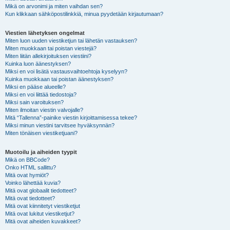
Mikä on arvonimi ja miten vaihdan sen?
Kun klikkaan sähköpostilinkkiä, minua pyydetään kirjautumaan?
Viestien lähetyksen ongelmat
Miten luon uuden viestiketjun tai lähetän vastauksen?
Miten muokkaan tai poistan viestejä?
Miten liitän allekirjoituksen viestiini?
Kuinka luon äänestyksen?
Miksi en voi lisätä vastausvaihtoehtoja kyselyyn?
Kuinka muokkaan tai poistan äänestyksen?
Miksi en pääse alueelle?
Miksi en voi liittää tiedostoja?
Miksi sain varoituksen?
Miten ilmoitan viestin valvojalle?
Mitä “Tallenna”-painike viestin kirjoittamisessa tekee?
Miksi minun viestini tarvitsee hyväksynnän?
Miten tönäisen viestiketjuani?
Muotoilu ja aiheiden tyypit
Mikä on BBCode?
Onko HTML sallittu?
Mitä ovat hymiöt?
Voinko lähettää kuvia?
Mitä ovat globaalit tiedotteet?
Mitä ovat tiedotteet?
Mitä ovat kiinnitetyt viestiketjut
Mitä ovat lukitut viestiketjut?
Mitä ovat aiheiden kuvakkeet?