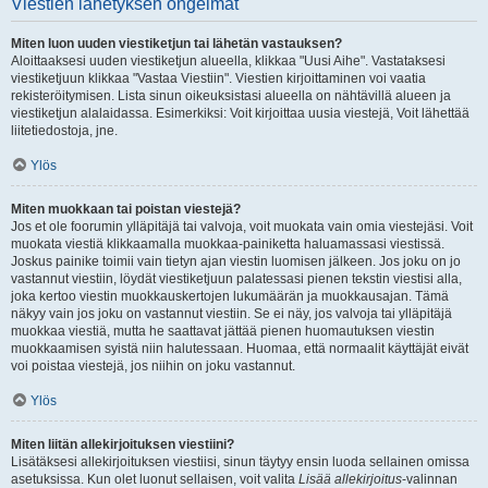
Viestien lähetyksen ongelmat
Miten luon uuden viestiketjun tai lähetän vastauksen?
Aloittaaksesi uuden viestiketjun alueella, klikkaa "Uusi Aihe". Vastataksesi
viestiketjuun klikkaa "Vastaa Viestiin". Viestien kirjoittaminen voi vaatia
rekisteröitymisen. Lista sinun oikeuksistasi alueella on nähtävillä alueen ja
viestiketjun alalaidassa. Esimerkiksi: Voit kirjoittaa uusia viestejä, Voit lähettää
liitetiedostoja, jne.
Ylös
Miten muokkaan tai poistan viestejä?
Jos et ole foorumin ylläpitäjä tai valvoja, voit muokata vain omia viestejäsi. Voit
muokata viestiä klikkaamalla muokkaa-painiketta haluamassasi viestissä.
Joskus painike toimii vain tietyn ajan viestin luomisen jälkeen. Jos joku on jo
vastannut viestiin, löydät viestiketjuun palatessasi pienen tekstin viestisi alla,
joka kertoo viestin muokkauskertojen lukumäärän ja muokkausajan. Tämä
näkyy vain jos joku on vastannut viestiin. Se ei näy, jos valvoja tai ylläpitäjä
muokkaa viestiä, mutta he saattavat jättää pienen huomautuksen viestin
muokkaamisen syistä niin halutessaan. Huomaa, että normaalit käyttäjät eivät
voi poistaa viestejä, jos niihin on joku vastannut.
Ylös
Miten liitän allekirjoituksen viestiini?
Lisätäksesi allekirjoituksen viestiisi, sinun täytyy ensin luoda sellainen omissa
asetuksissa. Kun olet luonut sellaisen, voit valita
Lisää allekirjoitus
-valinnan