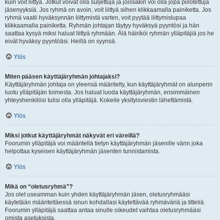
kuin voit liittyä. Jotkut voivat olla suljettuja ja joissakin voi olla jopa piilotettuja
jäsenyyksiä. Jos ryhmä on avoin, voit liittyä siihen klikkaamalla painiketta. Jos
ryhmä vaatii hyväksynnän liittymistä varten, voit pyytää liittymislupaa
klikkaamalla painiketta. Ryhmän johtajan täytyy hyväksyä pyyntösi ja hän
saattaa kysyä miksi haluat liittyä ryhmään. Älä häiriköi ryhmän ylläpitäjiä jos he
eivät hyväksy pyyntöäsi. Heillä on syynsä.
Ylös
Miten pääsen käyttäjäryhmän johtajaksi?
Käyttäjäryhmän johtaja on yleensä määritelty, kun käyttäjäryhmät on alunperin
luotu ylläpitäjän toimesta. Jos haluat luoda käyttäjäryhmän, ensimmäinen
yhteyshenkilösi tulisi olla ylläpitäjä. Kokeile yksityisviestin lähettämistä.
Ylös
Miksi jotkut käyttäjäryhmät näkyvät eri väreillä?
Foorumin ylläpitäjä voi määritellä tietyn käyttäjäryhmän jäsenille värin joka
helpottaa kyseisen käyttäjäryhmän jäsenten tunnistamista.
Ylös
Mikä on “oletusryhmä”?
Jos olet useamman kuin yhden käyttäjäryhmän jäsen, oletusryhmääsi
käytetään määriteltäessä sinun kohdallasi käytettävää ryhmäväriä ja titteliä.
Foorumin ylläpitäjä saattaa antaa sinulle oikeudet vaihtaa oletusryhmääsi
omista asetuksista.