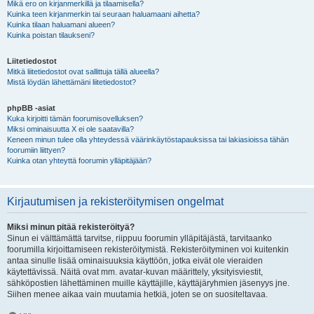
Mikä ero on kirjanmerkillä ja tilaamisella?
Kuinka teen kirjanmerkin tai seuraan haluamaani aihetta?
Kuinka tilaan haluamani alueen?
Kuinka poistan tilaukseni?
Liitetiedostot
Mitkä liitetiedostot ovat sallittuja tällä alueella?
Mistä löydän lähettämäni liitetiedostot?
phpBB -asiat
Kuka kirjoitti tämän foorumisovelluksen?
Miksi ominaisuutta X ei ole saatavilla?
Keneen minun tulee olla yhteydessä väärinkäytöstapauksissa tai lakiasioissa tähän
foorumiin liittyen?
Kuinka otan yhteyttä foorumin ylläpitäjään?
Kirjautumisen ja rekisteröitymisen ongelmat
Miksi minun pitää rekisteröityä?
Sinun ei välttämättä tarvitse, riippuu foorumin ylläpitäjästä, tarvitaanko
foorumilla kirjoittamiseen rekisteröitymistä. Rekisteröityminen voi kuitenkin
antaa sinulle lisää ominaisuuksia käyttöön, jotka eivät ole vieraiden
käytettävissä. Näitä ovat mm. avatar-kuvan määrittely, yksityisviestit,
sähköpostien lähettäminen muille käyttäjille, käyttäjäryhmien jäsenyys jne.
Siihen menee aikaa vain muutamia hetkiä, joten se on suositeltavaa.