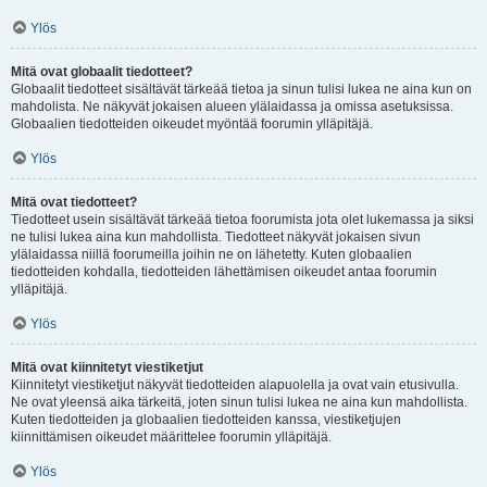
Ylös
Mitä ovat globaalit tiedotteet?
Globaalit tiedotteet sisältävät tärkeää tietoa ja sinun tulisi lukea ne aina kun on
mahdolista. Ne näkyvät jokaisen alueen ylälaidassa ja omissa asetuksissa.
Globaalien tiedotteiden oikeudet myöntää foorumin ylläpitäjä.
Ylös
Mitä ovat tiedotteet?
Tiedotteet usein sisältävät tärkeää tietoa foorumista jota olet lukemassa ja siksi
ne tulisi lukea aina kun mahdollista. Tiedotteet näkyvät jokaisen sivun
ylälaidassa niillä foorumeilla joihin ne on lähetetty. Kuten globaalien
tiedotteiden kohdalla, tiedotteiden lähettämisen oikeudet antaa foorumin
ylläpitäjä.
Ylös
Mitä ovat kiinnitetyt viestiketjut
Kiinnitetyt viestiketjut näkyvät tiedotteiden alapuolella ja ovat vain etusivulla.
Ne ovat yleensä aika tärkeitä, joten sinun tulisi lukea ne aina kun mahdollista.
Kuten tiedotteiden ja globaalien tiedotteiden kanssa, viestiketjujen
kiinnittämisen oikeudet määrittelee foorumin ylläpitäjä.
Ylös