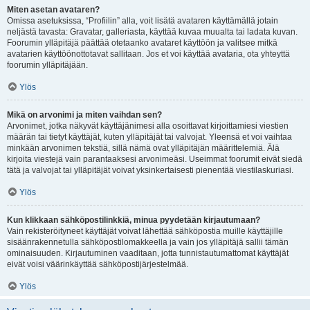
Miten asetan avataren?
Omissa asetuksissa, “Profiilin” alla, voit lisätä avataren käyttämällä jotain
neljästä tavasta: Gravatar, galleriasta, käyttää kuvaa muualta tai ladata kuvan.
Foorumin ylläpitäjä päättää otetaanko avataret käyttöön ja valitsee mitkä
avatarien käyttöönottotavat sallitaan. Jos et voi käyttää avataria, ota yhteyttä
foorumin ylläpitäjään.
Ylös
Mikä on arvonimi ja miten vaihdan sen?
Arvonimet, jotka näkyvät käyttäjänimesi alla osoittavat kirjoittamiesi viestien
määrän tai tietyt käyttäjät, kuten ylläpitäjät tai valvojat. Yleensä et voi vaihtaa
minkään arvonimen tekstiä, sillä nämä ovat ylläpitäjän määrittelemiä. Älä
kirjoita viestejä vain parantaaksesi arvonimeäsi. Useimmat foorumit eivät siedä
tätä ja valvojat tai ylläpitäjät voivat yksinkertaisesti pienentää viestilaskuriasi.
Ylös
Kun klikkaan sähköpostilinkkiä, minua pyydetään kirjautumaan?
Vain rekisteröityneet käyttäjät voivat lähettää sähköpostia muille käyttäjille
sisäänrakennetulla sähköpostilomakkeella ja vain jos ylläpitäjä sallii tämän
ominaisuuden. Kirjautuminen vaaditaan, jotta tunnistautumattomat käyttäjät
eivät voisi väärinkäyttää sähköpostijärjestelmää.
Ylös