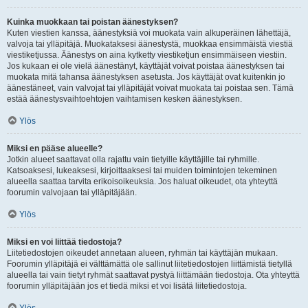
Kuinka muokkaan tai poistan äänestyksen?
Kuten viestien kanssa, äänestyksiä voi muokata vain alkuperäinen lähettäjä,
valvoja tai ylläpitäjä. Muokataksesi äänestystä, muokkaa ensimmäistä viestiä
viestiketjussa. Äänestys on aina kytketty viestiketjun ensimmäiseen viestiin.
Jos kukaan ei ole vielä äänestänyt, käyttäjät voivat poistaa äänestyksen tai
muokata mitä tahansa äänestyksen asetusta. Jos käyttäjät ovat kuitenkin jo
äänestäneet, vain valvojat tai ylläpitäjät voivat muokata tai poistaa sen. Tämä
estää äänestysvaihtoehtojen vaihtamisen kesken äänestyksen.
Ylös
Miksi en pääse alueelle?
Jotkin alueet saattavat olla rajattu vain tietyille käyttäjille tai ryhmille.
Katsoaksesi, lukeaksesi, kirjoittaaksesi tai muiden toimintojen tekeminen
alueella saattaa tarvita erikoisoikeuksia. Jos haluat oikeudet, ota yhteyttä
foorumin valvojaan tai ylläpitäjään.
Ylös
Miksi en voi liittää tiedostoja?
Liitetiedostojen oikeudet annetaan alueen, ryhmän tai käyttäjän mukaan.
Foorumin ylläpitäjä ei välttämättä ole sallinut liitetiedostojen liittämistä tietyllä
alueella tai vain tietyt ryhmät saattavat pystyä liittämään tiedostoja. Ota yhteyttä
foorumin ylläpitäjään jos et tiedä miksi et voi lisätä liitetiedostoja.