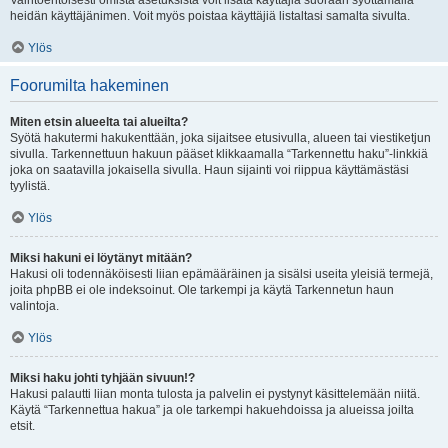
Vaihtoehtoisesti omista asetuksista voit lisätä käyttäjiä suoraan syöttämällä
heidän käyttäjänimen. Voit myös poistaa käyttäjiä listaltasi samalta sivulta.
Ylös
Foorumilta hakeminen
Miten etsin alueelta tai alueilta?
Syötä hakutermi hakukenttään, joka sijaitsee etusivulla, alueen tai viestiketjun
sivulla. Tarkennettuun hakuun pääset klikkaamalla “Tarkennettu haku”-linkkiä
joka on saatavilla jokaisella sivulla. Haun sijainti voi riippua käyttämästäsi
tyylistä.
Ylös
Miksi hakuni ei löytänyt mitään?
Hakusi oli todennäköisesti liian epämääräinen ja sisälsi useita yleisiä termejä,
joita phpBB ei ole indeksoinut. Ole tarkempi ja käytä Tarkennetun haun
valintoja.
Ylös
Miksi haku johti tyhjään sivuun!?
Hakusi palautti liian monta tulosta ja palvelin ei pystynyt käsittelemään niitä.
Käytä “Tarkennettua hakua” ja ole tarkempi hakuehdoissa ja alueissa joilta
etsit.