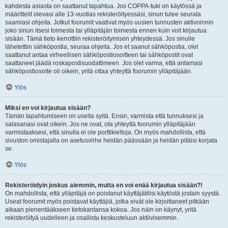
kahdesta asiasta on saattanut tapahtua. Jos COPPA-tuki on käytössä ja
määrittelit olevasi alle 13-vuotias rekisteröityessäsi, sinun tulee seurata
saamiasi ohjeita. Jotkut foorumit vaativat myös uusien tunnusten aktivoinnin
joko sinun itsesi toimesta tai ylläpitäjän toimesta ennen kuin voit kirjautua
sisään. Tämä tieto kerrottiin rekisteröitymisen yhteydessä. Jos sinulle
lähetettiin sähköpostia, seuraa ohjeita. Jos et saanut sähköpostia, olet
saattanut antaa virheellisen sähköpostiosoitteen tai sähköpostit ovat
saattaneet jäädä roskapostisuodattimeen. Jos olet varma, että antamasi
sähköpostiosoite oli oikein, yritä ottaa yhteyttä foorumin ylläpitäjään.
Ylös
Miksi en voi kirjautua sisään?
Tämän tapahtumiseen on useita syitä. Ensin, varmista että tunnuksesi ja
salasanasi ovat oikein. Jos ne ovat, ota yhteyttä foorumin ylläpitäjään
varmistaaksesi, että sinulla ei ole porttikieltoja. On myös mahdollista, että
sivuston omistajalla on asetusvirhe heidän päässään ja heidän pitäisi korjata
se.
Ylös
Rekisteröidyin joskus aiemmin, mutta en voi enää kirjautua sisään?!
On mahdollista, että ylläpitäjä on poistanut käyttäjätilisi käytöstä jostain syystä.
Useat foorumit myös poistavat käyttäjiä, jotka eivät ole kirjoittaneet pitkään
aikaan pienentääkseen tietokantansa kokoa. Jos näin on käynyt, yritä
rekisteröityä uudelleen ja osallistu keskusteluun aktiivisemmin.