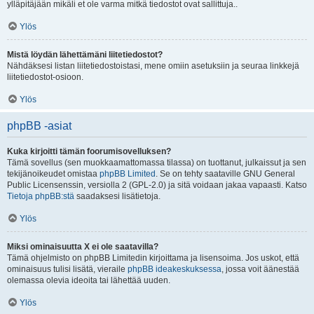
ylläpitäjään mikäli et ole varma mitkä tiedostot ovat sallittuja..
Ylös
Mistä löydän lähettämäni liitetiedostot?
Nähdäksesi listan liitetiedostoistasi, mene omiin asetuksiin ja seuraa linkkejä
liitetiedostot-osioon.
Ylös
phpBB -asiat
Kuka kirjoitti tämän foorumisovelluksen?
Tämä sovellus (sen muokkaamattomassa tilassa) on tuottanut, julkaissut ja sen
tekijänoikeudet omistaa
phpBB Limited
. Se on tehty saataville GNU General
Public Licensenssin, versiolla 2 (GPL-2.0) ja sitä voidaan jakaa vapaasti. Katso
Tietoja phpBB:stä
saadaksesi lisätietoja.
Ylös
Miksi ominaisuutta X ei ole saatavilla?
Tämä ohjelmisto on phpBB Limitedin kirjoittama ja lisensoima. Jos uskot, että
ominaisuus tulisi lisätä, vieraile
phpBB ideakeskuksessa
, jossa voit äänestää
olemassa olevia ideoita tai lähettää uuden.
Ylös