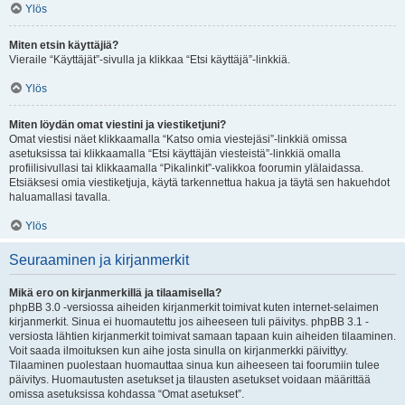
Ylös
Miten etsin käyttäjiä?
Vieraile “Käyttäjät”-sivulla ja klikkaa “Etsi käyttäjä”-linkkiä.
Ylös
Miten löydän omat viestini ja viestiketjuni?
Omat viestisi näet klikkaamalla “Katso omia viestejäsi”-linkkiä omissa
asetuksissa tai klikkaamalla “Etsi käyttäjän viesteistä”-linkkiä omalla
profiilisivullasi tai klikkaamalla “Pikalinkit”-valikkoa foorumin ylälaidassa.
Etsiäksesi omia viestiketjuja, käytä tarkennettua hakua ja täytä sen hakuehdot
haluamallasi tavalla.
Ylös
Seuraaminen ja kirjanmerkit
Mikä ero on kirjanmerkillä ja tilaamisella?
phpBB 3.0 -versiossa aiheiden kirjanmerkit toimivat kuten internet-selaimen
kirjanmerkit. Sinua ei huomautettu jos aiheeseen tuli päivitys. phpBB 3.1 -
versiosta lähtien kirjanmerkit toimivat samaan tapaan kuin aiheiden tilaaminen.
Voit saada ilmoituksen kun aihe josta sinulla on kirjanmerkki päivittyy.
Tilaaminen puolestaan huomauttaa sinua kun aiheeseen tai foorumiin tulee
päivitys. Huomautusten asetukset ja tilausten asetukset voidaan määrittää
omissa asetuksissa kohdassa “Omat asetukset”.