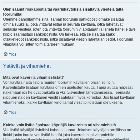
Olen saanut roskapostia tai väärinkäytöksiä sisältäviä viestejä tältä
foorumilta!
Olemme pahoillamme siitä. Tämän foorumin sähköpostilomake sisältää
ominaisuuksia, jotka yrittävät estää ja seurata käyttäjiä, jotka lähettävät
sellaisia viestejä, joten ota yhteyttä foorumin ylläpitäjään ja lähetä hänelle täysi
kopio saamastasi sähköpostista. On tärkeää, että se sisältää kaikki
otsaketiedot sähköpostista, jotka sisältävät viestin lähettäjän tiedot. Foorumin
ylläpitäjä voi sitten toimia tarpeen mukaan.
Ylös
Ystävät ja vihamiehet
Mitä ovat kaveri ja vihamieslistat?
Voit käyttää näitä listoja muiden foorumin käyttäjien organisointiin.
Kaverilistalle lisätään käyttäjiä omien asetusten kautta. Tämä auttaa nopeasti
näkemään jos he ovat paikalla ja yksityisviestien lähettämisessä. Teemasta
riippuen näiden käyttäjien viestit saatetaan myös korostaa. Jos lisäät käyttäjän
vihamieheksi, kaikki käyttäjän kirjoittamat viestit piilotetaan oletuksena.
Ylös
Kuinka voin lisätä / poistaa käyttäjiä kavereista tai vihamiehistä
Voit lisätä käyttäjiä listoihisi kahdella tapaa. Jokaisen käyttäjän profiilissa on
linkki jonka kautta voit lisätä heidät joko kavereihin tai vihamiehiin.