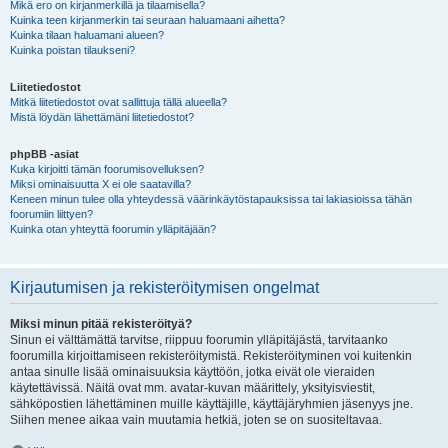
Mikä ero on kirjanmerkillä ja tilaamisella?
Kuinka teen kirjanmerkin tai seuraan haluamaani aihetta?
Kuinka tilaan haluamani alueen?
Kuinka poistan tilaukseni?
Liitetiedostot
Mitkä liitetiedostot ovat sallittuja tällä alueella?
Mistä löydän lähettämäni liitetiedostot?
phpBB -asiat
Kuka kirjoitti tämän foorumisovelluksen?
Miksi ominaisuutta X ei ole saatavilla?
Keneen minun tulee olla yhteydessä väärinkäytöstapauksissa tai lakiasioissa tähän
foorumiin liittyen?
Kuinka otan yhteyttä foorumin ylläpitäjään?
Kirjautumisen ja rekisteröitymisen ongelmat
Miksi minun pitää rekisteröityä?
Sinun ei välttämättä tarvitse, riippuu foorumin ylläpitäjästä, tarvitaanko
foorumilla kirjoittamiseen rekisteröitymistä. Rekisteröityminen voi kuitenkin
antaa sinulle lisää ominaisuuksia käyttöön, jotka eivät ole vieraiden
käytettävissä. Näitä ovat mm. avatar-kuvan määrittely, yksityisviestit,
sähköpostien lähettäminen muille käyttäjille, käyttäjäryhmien jäsenyys jne.
Siihen menee aikaa vain muutamia hetkiä, joten se on suositeltavaa.