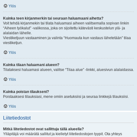
Ylös
Kuinka teen kirjanmerkin tai seuraan haluamaani aihetta?
Voit tehdä kirjanmekin tai tilata haluamasi aiheen valitsemalla sopivan linkin
“Aiheen työkalut” -valikossa, joka on sijoitettu kätevästi keskustelun ylä- ja
alalaidan lähelle.
Viestiketjuun vastaaminen ja valinta “Huomauta kun vastaus lähetetään” tilaa
viestiketjun.
Ylös
Kuinka tilaan haluamani alueen?
Tilataksesi haluamasi alueen, valitse “Tilaa alue” -linkki, aluesivun alalaidassa.
Ylös
Kuinka poistan tilaukseni?
Poistaaksesi tilauksiasi, mene omiin asetuksiisi ja seuraa linkkejä tilauksiisi.
Ylös
Liitetiedostot
Mitkä liitetiedostot ovat sallittuja tällä alueella?
Ylläpitäjä voi määrätä sallitut ja kielletyt liitetiedostojen tyypit. Ota yhteys