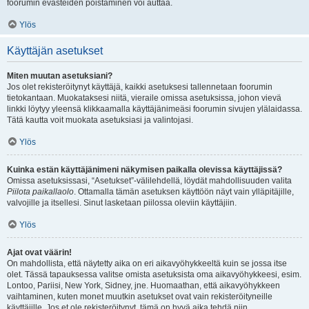
foorumin evästeiden poistaminen voi auttaa.
Ylös
Käyttäjän asetukset
Miten muutan asetuksiani?
Jos olet rekisteröitynyt käyttäjä, kaikki asetuksesi tallennetaan foorumin
tietokantaan. Muokataksesi niitä, vieraile omissa asetuksissa, johon vievä
linkki löytyy yleensä klikkaamalla käyttäjänimeäsi foorumin sivujen ylälaidassa.
Tätä kautta voit muokata asetuksiasi ja valintojasi.
Ylös
Kuinka estän käyttäjänimeni näkymisen paikalla olevissa käyttäjissä?
Omissa asetuksissasi, “Asetukset”-välilehdellä, löydät mahdollisuuden valita
Piilota paikallaolo
. Ottamalla tämän asetuksen käyttöön näyt vain ylläpitäjille,
valvojille ja itsellesi. Sinut lasketaan piilossa oleviin käyttäjiin.
Ylös
Ajat ovat väärin!
On mahdollista, että näytetty aika on eri aikavyöhykkeeltä kuin se jossa itse
olet. Tässä tapauksessa valitse omista asetuksista oma aikavyöhykkeesi, esim.
Lontoo, Pariisi, New York, Sidney, jne. Huomaathan, että aikavyöhykkeen
vaihtaminen, kuten monet muutkin asetukset ovat vain rekisteröityneille
käyttäjille. Jos et ole rekisteröitynyt, tämä on hyvä aika tehdä niin.