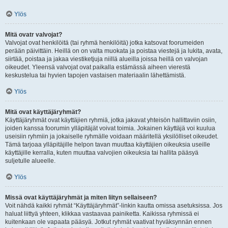
Ylös
Mitä ovatr valvojat?
Valvojat ovat henkilöitä (tai ryhmä henkilöitä) jotka katsovat foorumeiden
perään päivittäin. Heillä on on valta muokata ja poistaa viestejä ja lukita, avata,
siirtää, poistaa ja jakaa viestiketjuja niillä alueilla joissa heillä on valvojan
oikeudet. Yleensä valvojat ovat paikalla estämässä aiheen vierestä
keskustelua tai hyvien tapojen vastaisen materiaalin lähettämistä.
Ylös
Mitä ovat käyttäjäryhmät?
Käyttäjäryhmät ovat käyttäjien ryhmiä, jotka jakavat yhteisön hallittaviin osiin,
joiden kanssa foorumin ylläpitäjät voivat toimia. Jokainen käyttäjä voi kuulua
useisiin ryhmiin ja jokaiselle ryhmälle voidaan määritellä yksilölliset oikeudet.
Tämä tarjoaa ylläpitäjille helpon tavan muuttaa käyttäjien oikeuksia useille
käyttäjille kerralla, kuten muuttaa valvojien oikeuksia tai hallita pääsyä
suljetulle alueelle.
Ylös
Missä ovat käyttäjäryhmät ja miten liityn sellaiseen?
Voit nähdä kaikki ryhmät “Käyttäjäryhmät”-linkin kautta omissa asetuksissa. Jos
haluat liittyä yhteen, klikkaa vastaavaa painiketta. Kaikissa ryhmissä ei
kuitenkaan ole vapaata pääsyä. Jotkut ryhmät vaativat hyväksynnän ennen