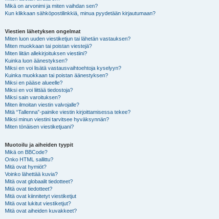
Mikä on arvonimi ja miten vaihdan sen?
Kun klikkaan sähköpostilinkkiä, minua pyydetään kirjautumaan?
Viestien lähetyksen ongelmat
Miten luon uuden viestiketjun tai lähetän vastauksen?
Miten muokkaan tai poistan viestejä?
Miten liitän allekirjoituksen viestiini?
Kuinka luon äänestyksen?
Miksi en voi lisätä vastausvaihtoehtoja kyselyyn?
Kuinka muokkaan tai poistan äänestyksen?
Miksi en pääse alueelle?
Miksi en voi liittää tiedostoja?
Miksi sain varoituksen?
Miten ilmoitan viestin valvojalle?
Mitä “Tallenna”-painike viestin kirjoittamisessa tekee?
Miksi minun viestini tarvitsee hyväksynnän?
Miten tönäisen viestiketjuani?
Muotoilu ja aiheiden tyypit
Mikä on BBCode?
Onko HTML sallittu?
Mitä ovat hymiöt?
Voinko lähettää kuvia?
Mitä ovat globaalit tiedotteet?
Mitä ovat tiedotteet?
Mitä ovat kiinnitetyt viestiketjut
Mitä ovat lukitut viestiketjut?
Mitä ovat aiheiden kuvakkeet?