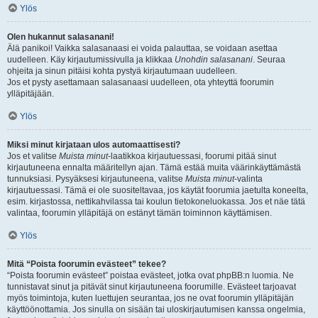
Ylös
Olen hukannut salasanani!
Älä panikoi! Vaikka salasanaasi ei voida palauttaa, se voidaan asettaa
uudelleen. Käy kirjautumissivulla ja klikkaa
Unohdin salasanani
. Seuraa
ohjeita ja sinun pitäisi kohta pystyä kirjautumaan uudelleen.
Jos et pysty asettamaan salasanaasi uudelleen, ota yhteyttä foorumin
ylläpitäjään.
Ylös
Miksi minut kirjataan ulos automaattisesti?
Jos et valitse
Muista minut
-laatikkoa kirjautuessasi, foorumi pitää sinut
kirjautuneena ennalta määritellyn ajan. Tämä estää muita väärinkäyttämästä
tunnuksiasi. Pysyäksesi kirjautuneena, valitse
Muista minut
-valinta
kirjautuessasi. Tämä ei ole suositeltavaa, jos käytät foorumia jaetulta koneelta,
esim. kirjastossa, nettikahvilassa tai koulun tietokoneluokassa. Jos et näe tätä
valintaa, foorumin ylläpitäjä on estänyt tämän toiminnon käyttämisen.
Ylös
Mitä “Poista foorumin evästeet” tekee?
“Poista foorumin evästeet” poistaa evästeet, jotka ovat phpBB:n luomia. Ne
tunnistavat sinut ja pitävät sinut kirjautuneena foorumille. Evästeet tarjoavat
myös toimintoja, kuten luettujen seurantaa, jos ne ovat foorumin ylläpitäjän
käyttöönottamia. Jos sinulla on sisään tai uloskirjautumisen kanssa ongelmia,