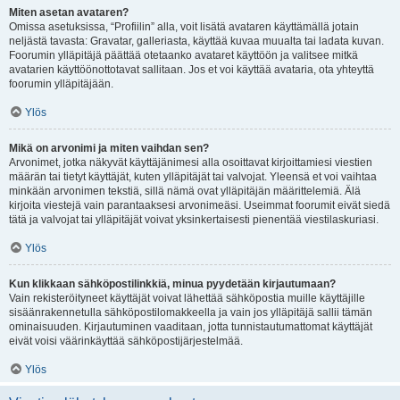
Miten asetan avataren?
Omissa asetuksissa, “Profiilin” alla, voit lisätä avataren käyttämällä jotain
neljästä tavasta: Gravatar, galleriasta, käyttää kuvaa muualta tai ladata kuvan.
Foorumin ylläpitäjä päättää otetaanko avataret käyttöön ja valitsee mitkä
avatarien käyttöönottotavat sallitaan. Jos et voi käyttää avataria, ota yhteyttä
foorumin ylläpitäjään.
Ylös
Mikä on arvonimi ja miten vaihdan sen?
Arvonimet, jotka näkyvät käyttäjänimesi alla osoittavat kirjoittamiesi viestien
määrän tai tietyt käyttäjät, kuten ylläpitäjät tai valvojat. Yleensä et voi vaihtaa
minkään arvonimen tekstiä, sillä nämä ovat ylläpitäjän määrittelemiä. Älä
kirjoita viestejä vain parantaaksesi arvonimeäsi. Useimmat foorumit eivät siedä
tätä ja valvojat tai ylläpitäjät voivat yksinkertaisesti pienentää viestilaskuriasi.
Ylös
Kun klikkaan sähköpostilinkkiä, minua pyydetään kirjautumaan?
Vain rekisteröityneet käyttäjät voivat lähettää sähköpostia muille käyttäjille
sisäänrakennetulla sähköpostilomakkeella ja vain jos ylläpitäjä sallii tämän
ominaisuuden. Kirjautuminen vaaditaan, jotta tunnistautumattomat käyttäjät
eivät voisi väärinkäyttää sähköpostijärjestelmää.
Ylös