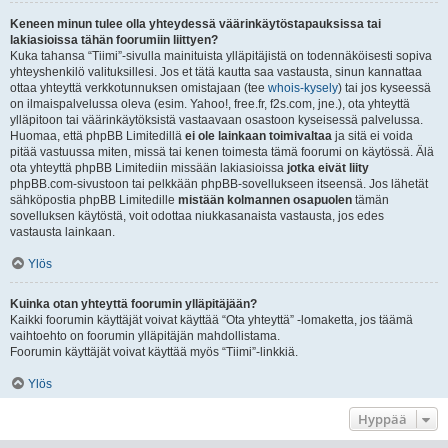
Keneen minun tulee olla yhteydessä väärinkäytöstapauksissa tai
lakiasioissa tähän foorumiin liittyen?
Kuka tahansa “Tiimi”-sivulla mainituista ylläpitäjistä on todennäköisesti sopiva
yhteyshenkilö valituksillesi. Jos et tätä kautta saa vastausta, sinun kannattaa
ottaa yhteyttä verkkotunnuksen omistajaan (tee
whois-kysely
) tai jos kyseessä
on ilmaispalvelussa oleva (esim. Yahoo!, free.fr, f2s.com, jne.), ota yhteyttä
ylläpitoon tai väärinkäytöksistä vastaavaan osastoon kyseisessä palvelussa.
Huomaa, että phpBB Limitedillä
ei ole lainkaan toimivaltaa
ja sitä ei voida
pitää vastuussa miten, missä tai kenen toimesta tämä foorumi on käytössä. Älä
ota yhteyttä phpBB Limitediin missään lakiasioissa
jotka eivät liity
phpBB.com-sivustoon tai pelkkään phpBB-sovellukseen itseensä. Jos lähetät
sähköpostia phpBB Limitedille
mistään kolmannen osapuolen
tämän
sovelluksen käytöstä, voit odottaa niukkasanaista vastausta, jos edes
vastausta lainkaan.
Ylös
Kuinka otan yhteyttä foorumin ylläpitäjään?
Kaikki foorumin käyttäjät voivat käyttää “Ota yhteyttä” -lomaketta, jos täämä
vaihtoehto on foorumin ylläpitäjän mahdollistama.
Foorumin käyttäjät voivat käyttää myös “Tiimi”-linkkiä.
Ylös
Hyppää