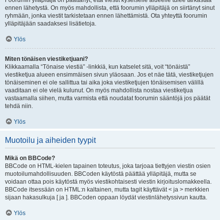
Foorumin ylläpitäjä on päättänyt, että viestit kyseiselle alueelle tulee tarkastaa
ennen lähetystä. On myös mahdollista, että foorumin ylläpitäjä on siirtänyt sinut
ryhmään, jonka viestit tarkistetaan ennen lähettämistä. Ota yhteyttä foorumin
ylläpitäjään saadaksesi lisätietoja.
Ylös
Miten tönäisen viestiketjuani?
Klikkaamalla “Tönaise viestiä” -linkkiä, kun katselet sitä, voit “tönäistä”
viestiketjua alueen ensimmäisen sivun yläosaan. Jos et näe tätä, viestiketjujen
tönäiseminen ei ole sallittua tai aika joka viestiketjujen tönäisemisen välillä
vaaditaan ei ole vielä kulunut. On myös mahdollista nostaa viestiketjua
vastaamalla siihen, mutta varmista että noudatat foorumin sääntöjä jos päätät
tehdä niin.
Ylös
Muotoilu ja aiheiden tyypit
Mikä on BBCode?
BBCode on HTML-kielen tapainen toteutus, joka tarjoaa tiettyjen viestin osien
muotoilumahdollisuuden. BBCoden käytöstä päättää ylläpitäjä, mutta se
voidaan ottaa pois käytöstä myös viestikohtaisesti viestin kirjoituslomakkeella.
BBCode itsessään on HTML:n kaltainen, mutta tagit käyttävät < ja > merkkien
sijaan hakasulkuja [ ja ]. BBCoden oppaan löydät viestinlähetyssivun kautta.
Ylös