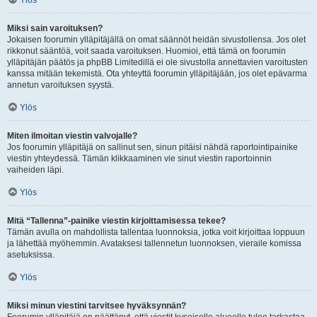
Ylös
Miksi sain varoituksen?
Jokaisen foorumin ylläpitäjällä on omat säännöt heidän sivustollensa. Jos olet
rikkonut sääntöä, voit saada varoituksen. Huomioi, että tämä on foorumin
ylläpitäjän päätös ja phpBB Limitedillä ei ole sivustolla annettavien varoitusten
kanssa mitään tekemistä. Ota yhteyttä foorumin ylläpitäjään, jos olet epävarma
annetun varoituksen syystä.
Ylös
Miten ilmoitan viestin valvojalle?
Jos foorumin ylläpitäjä on sallinut sen, sinun pitäisi nähdä raportointipainike
viestin yhteydessä. Tämän klikkaaminen vie sinut viestin raportoinnin
vaiheiden läpi.
Ylös
Mitä “Tallenna”-painike viestin kirjoittamisessa tekee?
Tämän avulla on mahdollista tallentaa luonnoksia, jotka voit kirjoittaa loppuun
ja lähettää myöhemmin. Avataksesi tallennetun luonnoksen, vieraile komissa
asetuksissa.
Ylös
Miksi minun viestini tarvitsee hyväksynnän?