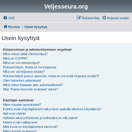
Veljesseura.org
UKK
Rekisteröidy
Kirjaudu sisään
Etusivu
Usein kysyttyä
Usein kysyttyä
Kirjautumisen ja rekisteröitymisen ongelmat
Miksi minun pitää rekisteröityä?
Mikä on COPPA?
Miksi en voi rekisteröityä?
Rekisteröidyin, mutta en voi kirjautua!
Miksi en voi kirjautua sisään?
Rekisteröidyin joskus aiemmin, mutta en voi enää kirjautua sisään?!
Olen hukannut salasanani!
Miksi minut kirjataan ulos automaattisesti?
Mitä “Poista foorumin evästeet” tekee?
Käyttäjän asetukset
Miten muutan asetuksiani?
Kuinka estän käyttäjänimeni näkymisen paikalla olevissa käyttäjissä?
Ajat ovat väärin!
Vaihdoin aikavyöhykkeen ja kellonaika on silti väärin!
Kieleni ei ole valittavana!
Mitä kuvia on käyttäjänimeni vieressä?
Miten asetan avataren?