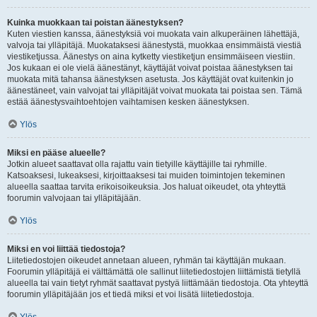
Kuinka muokkaan tai poistan äänestyksen?
Kuten viestien kanssa, äänestyksiä voi muokata vain alkuperäinen lähettäjä,
valvoja tai ylläpitäjä. Muokataksesi äänestystä, muokkaa ensimmäistä viestiä
viestiketjussa. Äänestys on aina kytketty viestiketjun ensimmäiseen viestiin.
Jos kukaan ei ole vielä äänestänyt, käyttäjät voivat poistaa äänestyksen tai
muokata mitä tahansa äänestyksen asetusta. Jos käyttäjät ovat kuitenkin jo
äänestäneet, vain valvojat tai ylläpitäjät voivat muokata tai poistaa sen. Tämä
estää äänestysvaihtoehtojen vaihtamisen kesken äänestyksen.
Ylös
Miksi en pääse alueelle?
Jotkin alueet saattavat olla rajattu vain tietyille käyttäjille tai ryhmille.
Katsoaksesi, lukeaksesi, kirjoittaaksesi tai muiden toimintojen tekeminen
alueella saattaa tarvita erikoisoikeuksia. Jos haluat oikeudet, ota yhteyttä
foorumin valvojaan tai ylläpitäjään.
Ylös
Miksi en voi liittää tiedostoja?
Liitetiedostojen oikeudet annetaan alueen, ryhmän tai käyttäjän mukaan.
Foorumin ylläpitäjä ei välttämättä ole sallinut liitetiedostojen liittämistä tietyllä
alueella tai vain tietyt ryhmät saattavat pystyä liittämään tiedostoja. Ota yhteyttä
foorumin ylläpitäjään jos et tiedä miksi et voi lisätä liitetiedostoja.