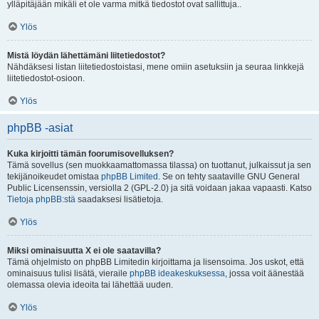
ylläpitäjään mikäli et ole varma mitkä tiedostot ovat sallittuja..
Ylös
Mistä löydän lähettämäni liitetiedostot?
Nähdäksesi listan liitetiedostoistasi, mene omiin asetuksiin ja seuraa linkkejä
liitetiedostot-osioon.
Ylös
phpBB -asiat
Kuka kirjoitti tämän foorumisovelluksen?
Tämä sovellus (sen muokkaamattomassa tilassa) on tuottanut, julkaissut ja sen
tekijänoikeudet omistaa
phpBB Limited
. Se on tehty saataville GNU General
Public Licensenssin, versiolla 2 (GPL-2.0) ja sitä voidaan jakaa vapaasti. Katso
Tietoja phpBB:stä
saadaksesi lisätietoja.
Ylös
Miksi ominaisuutta X ei ole saatavilla?
Tämä ohjelmisto on phpBB Limitedin kirjoittama ja lisensoima. Jos uskot, että
ominaisuus tulisi lisätä, vieraile
phpBB ideakeskuksessa
, jossa voit äänestää
olemassa olevia ideoita tai lähettää uuden.
Ylös