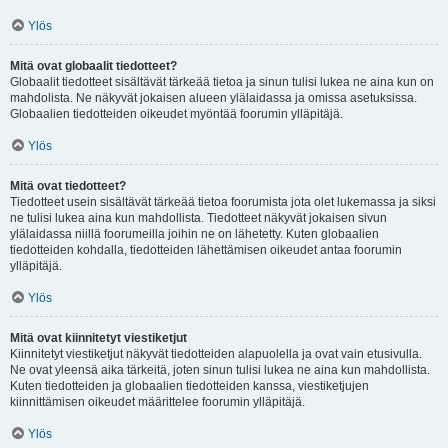
Ylös
Mitä ovat globaalit tiedotteet?
Globaalit tiedotteet sisältävät tärkeää tietoa ja sinun tulisi lukea ne aina kun on
mahdolista. Ne näkyvät jokaisen alueen ylälaidassa ja omissa asetuksissa.
Globaalien tiedotteiden oikeudet myöntää foorumin ylläpitäjä.
Ylös
Mitä ovat tiedotteet?
Tiedotteet usein sisältävät tärkeää tietoa foorumista jota olet lukemassa ja siksi
ne tulisi lukea aina kun mahdollista. Tiedotteet näkyvät jokaisen sivun
ylälaidassa niillä foorumeilla joihin ne on lähetetty. Kuten globaalien
tiedotteiden kohdalla, tiedotteiden lähettämisen oikeudet antaa foorumin
ylläpitäjä.
Ylös
Mitä ovat kiinnitetyt viestiketjut
Kiinnitetyt viestiketjut näkyvät tiedotteiden alapuolella ja ovat vain etusivulla.
Ne ovat yleensä aika tärkeitä, joten sinun tulisi lukea ne aina kun mahdollista.
Kuten tiedotteiden ja globaalien tiedotteiden kanssa, viestiketjujen
kiinnittämisen oikeudet määrittelee foorumin ylläpitäjä.
Ylös