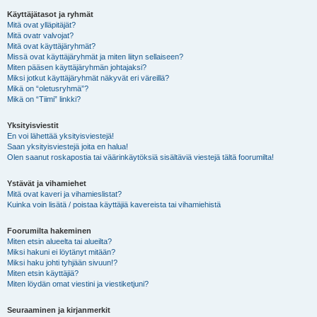
Käyttäjätasot ja ryhmät
Mitä ovat ylläpitäjät?
Mitä ovatr valvojat?
Mitä ovat käyttäjäryhmät?
Missä ovat käyttäjäryhmät ja miten liityn sellaiseen?
Miten pääsen käyttäjäryhmän johtajaksi?
Miksi jotkut käyttäjäryhmät näkyvät eri väreillä?
Mikä on “oletusryhmä”?
Mikä on “Tiimi” linkki?
Yksityisviestit
En voi lähettää yksityisviestejä!
Saan yksityisviestejä joita en halua!
Olen saanut roskapostia tai väärinkäytöksiä sisältäviä viestejä tältä foorumilta!
Ystävät ja vihamiehet
Mitä ovat kaveri ja vihamieslistat?
Kuinka voin lisätä / poistaa käyttäjiä kavereista tai vihamiehistä
Foorumilta hakeminen
Miten etsin alueelta tai alueilta?
Miksi hakuni ei löytänyt mitään?
Miksi haku johti tyhjään sivuun!?
Miten etsin käyttäjiä?
Miten löydän omat viestini ja viestiketjuni?
Seuraaminen ja kirjanmerkit