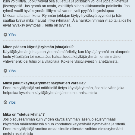
kuin voit liittyä. Jotkut voivat olla suljettuja ja joissakin voi olla jopa piilotettuja
jäsenyyksiä. Jos ryhmä on avoin, voit liittyä siihen klikkaamalla painiketta. Jos
ryhmä vaatii hyväksynnän liittymistä varten, voit pyytää liittymislupaa
klikkaamalla painiketta. Ryhmän johtajan täytyy hyväksyä pyyntösi ja hän
saattaa kysyä miksi haluat liittyä ryhmään. Älä häiriköi ryhmän ylläpitäjiä jos he
eivät hyväksy pyyntöäsi. Heillä on syynsä.
Ylös
Miten pääsen käyttäjäryhmän johtajaksi?
Käyttäjäryhmän johtaja on yleensä määritelty, kun käyttäjäryhmät on alunperin
luotu ylläpitäjän toimesta. Jos haluat luoda käyttäjäryhmän, ensimmäinen
yhteyshenkilösi tulisi olla ylläpitäjä. Kokeile yksityisviestin lähettämistä.
Ylös
Miksi jotkut käyttäjäryhmät näkyvät eri väreillä?
Foorumin ylläpitäjä voi määritellä tietyn käyttäjäryhmän jäsenille värin joka
helpottaa kyseisen käyttäjäryhmän jäsenten tunnistamista.
Ylös
Mikä on “oletusryhmä”?
Jos olet useamman kuin yhden käyttäjäryhmän jäsen, oletusryhmääsi
käytetään määriteltäessä sinun kohdallasi käytettävää ryhmäväriä ja titteliä.
Foorumin ylläpitäjä saattaa antaa sinulle oikeudet vaihtaa oletusryhmääsi
omista asetuksista.