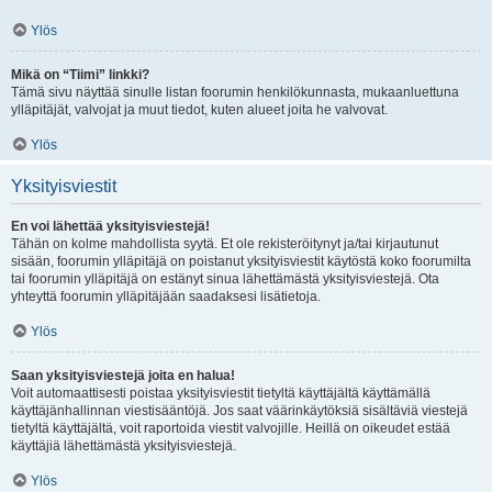
Ylös
Mikä on “Tiimi” linkki?
Tämä sivu näyttää sinulle listan foorumin henkilökunnasta, mukaanluettuna
ylläpitäjät, valvojat ja muut tiedot, kuten alueet joita he valvovat.
Ylös
Yksityisviestit
En voi lähettää yksityisviestejä!
Tähän on kolme mahdollista syytä. Et ole rekisteröitynyt ja/tai kirjautunut
sisään, foorumin ylläpitäjä on poistanut yksityisviestit käytöstä koko foorumilta
tai foorumin ylläpitäjä on estänyt sinua lähettämästä yksityisviestejä. Ota
yhteyttä foorumin ylläpitäjään saadaksesi lisätietoja.
Ylös
Saan yksityisviestejä joita en halua!
Voit automaattisesti poistaa yksityisviestit tietyltä käyttäjältä käyttämällä
käyttäjänhallinnan viestisääntöjä. Jos saat väärinkäytöksiä sisältäviä viestejä
tietyltä käyttäjältä, voit raportoida viestit valvojille. Heillä on oikeudet estää
käyttäjiä lähettämästä yksityisviestejä.
Ylös