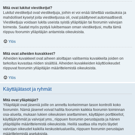
Mitä ovat lukitut viestiketjut?
Lukitut viestiketjut ovat viestiketjuja, joihin ei voi enää lähettää vastauksia ja
mahdolliset kyselyt joita viestiketjussa oli, ovat päättyneet automaattisesti.
Viestiketjuja voidaan lukita useista syistä ylläpitäjän tai foorumin valvojan
toimesta. Saatat myös pystyä lukitsemaan oman viestiketjusi, mutta tämä
riippuu foorumin ylläpitäjän antamista oikeuksista.
Ylös
Mitä ovat aiheiden kuvakkeet?
Aiheiden kuvakkeet ovat aiheen aloittajan valitsemia kuvakkeita joiden on
tarkoitus kuvastaa niiden sisältöä. Aiheiden kuvakkeiden käyttöoikeudet
riippuvat foorumin ylläpitäjän määrittelemistä oikeuksista.
Ylös
Käyttäjätasot ja ryhmät
Mitä ovat ylläpitäjät?
Ylläpitäjät ovat jäseniä joille on annettu korkeimman tason kontrolli koko
foorumiin. Nämä jäsenet voivat hallita foorumin kaikkia foorumin toiminnan
osa-alueita, mukaan lukien oikeuksien asettaminen, käyttäjien porttikiellot,
käyttäjäryhmät ja valvojat yms., riippuen foorumin perustajasta ja hänen
ylläpitäjille määrittelemistä oikeuksista. Heillä saattaa olla myös täydet
valvojan oikeudet kaikilla keskustelualueilla, riippuen foorumin perustajan
määrittelemistä asetuksista.