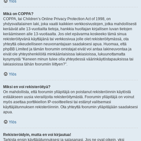
Ylös
Mikä on COPPA?
COPPA, tai Children’s Online Privacy Protection Act of 1998, on
yhdysvaltalainen laki, joka vaatii kaikkien verkkosivustojen, jotka mahdollisesti
keräävät alle 13-vuotiailta tietoja, hankkia huoltajan kirjallisen luvan tietojen
keräämiseen alle 13-vuotiaalta. Jos olet epävarma koskeeko tämä sinua
rekisteröityvänä käyttäjänä tai verkkosivua jolle olet rekisteröitymässä, ota
yhteyttä oikeudelliseen neuvonantajaan saadaksesi apua. Huomaa, että
phpBB Limited ja tämän foorumin omistajat eivät voi antaa lakineuvontaa ja
eivät ole yhteyshenkilöitä minkäänlaisissa lakiasioissa, lukuunottamatta
kysymystä “Keneen minun tulee olla yhteydessä väärinkäytöstapauksissa tai
lakiasioissa tähän foorumiin liittyen?”.
Ylös
Miksi en voi rekisteröityä?
On mahdollista, että foorumin ylläpitäjä on poistanut rekisteröinnin käytöstä
estääkseen uusia vierailijoita rekisteröitymästä. Foorumin ylläpitäjä on voinut
myös asettaa porttikiellon IP-osoitteellesi tai estänyt valitsemasi
käyttäjätunnuksen rekisteröinnin. Ota yhteyttä foorumin ylläpitäjään saadaksesi
apua.
Ylös
Rekisteröidyin, mutta en voi kirjautua!
Tarkista ensin käyttäjätunnuksesi ja salasanasi. Jos ne ovat oikein, yksi