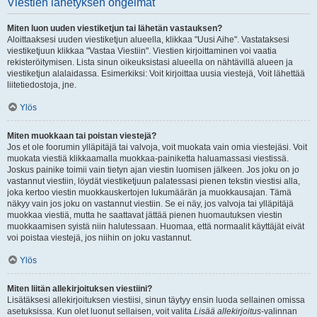
Viestien lähetyksen ongelmat
Miten luon uuden viestiketjun tai lähetän vastauksen?
Aloittaaksesi uuden viestiketjun alueella, klikkaa "Uusi Aihe". Vastataksesi
viestiketjuun klikkaa "Vastaa Viestiin". Viestien kirjoittaminen voi vaatia
rekisteröitymisen. Lista sinun oikeuksistasi alueella on nähtävillä alueen ja
viestiketjun alalaidassa. Esimerkiksi: Voit kirjoittaa uusia viestejä, Voit lähettää
liitetiedostoja, jne.
Ylös
Miten muokkaan tai poistan viestejä?
Jos et ole foorumin ylläpitäjä tai valvoja, voit muokata vain omia viestejäsi. Voit
muokata viestiä klikkaamalla muokkaa-painiketta haluamassasi viestissä.
Joskus painike toimii vain tietyn ajan viestin luomisen jälkeen. Jos joku on jo
vastannut viestiin, löydät viestiketjuun palatessasi pienen tekstin viestisi alla,
joka kertoo viestin muokkauskertojen lukumäärän ja muokkausajan. Tämä
näkyy vain jos joku on vastannut viestiin. Se ei näy, jos valvoja tai ylläpitäjä
muokkaa viestiä, mutta he saattavat jättää pienen huomautuksen viestin
muokkaamisen syistä niin halutessaan. Huomaa, että normaalit käyttäjät eivät
voi poistaa viestejä, jos niihin on joku vastannut.
Ylös
Miten liitän allekirjoituksen viestiini?
Lisätäksesi allekirjoituksen viestiisi, sinun täytyy ensin luoda sellainen omissa
asetuksissa. Kun olet luonut sellaisen, voit valita
Lisää allekirjoitus
-valinnan