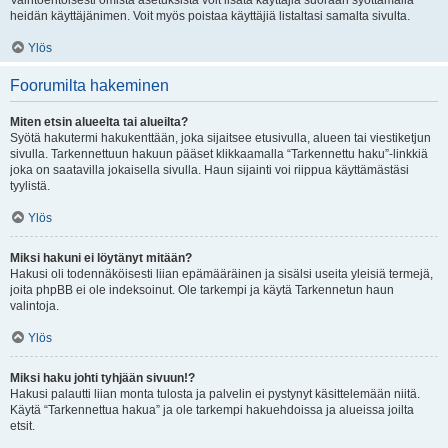
Vaihtoehtoisesti omista asetuksista voit lisätä käyttäjiä suoraan syöttämällä
heidän käyttäjänimen. Voit myös poistaa käyttäjiä listaltasi samalta sivulta.
Ylös
Foorumilta hakeminen
Miten etsin alueelta tai alueilta?
Syötä hakutermi hakukenttään, joka sijaitsee etusivulla, alueen tai viestiketjun
sivulla. Tarkennettuun hakuun pääset klikkaamalla “Tarkennettu haku”-linkkiä
joka on saatavilla jokaisella sivulla. Haun sijainti voi riippua käyttämästäsi
tyylistä.
Ylös
Miksi hakuni ei löytänyt mitään?
Hakusi oli todennäköisesti liian epämääräinen ja sisälsi useita yleisiä termejä,
joita phpBB ei ole indeksoinut. Ole tarkempi ja käytä Tarkennetun haun
valintoja.
Ylös
Miksi haku johti tyhjään sivuun!?
Hakusi palautti liian monta tulosta ja palvelin ei pystynyt käsittelemään niitä.
Käytä “Tarkennettua hakua” ja ole tarkempi hakuehdoissa ja alueissa joilta
etsit.