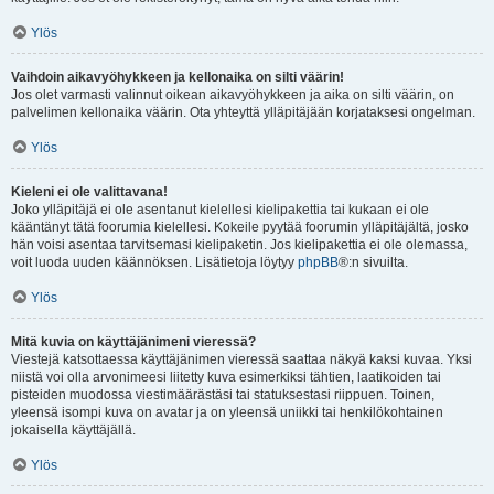
Ylös
Vaihdoin aikavyöhykkeen ja kellonaika on silti väärin!
Jos olet varmasti valinnut oikean aikavyöhykkeen ja aika on silti väärin, on
palvelimen kellonaika väärin. Ota yhteyttä ylläpitäjään korjataksesi ongelman.
Ylös
Kieleni ei ole valittavana!
Joko ylläpitäjä ei ole asentanut kielellesi kielipakettia tai kukaan ei ole
kääntänyt tätä foorumia kielellesi. Kokeile pyytää foorumin ylläpitäjältä, josko
hän voisi asentaa tarvitsemasi kielipaketin. Jos kielipakettia ei ole olemassa,
voit luoda uuden käännöksen. Lisätietoja löytyy
phpBB
®:n sivuilta.
Ylös
Mitä kuvia on käyttäjänimeni vieressä?
Viestejä katsottaessa käyttäjänimen vieressä saattaa näkyä kaksi kuvaa. Yksi
niistä voi olla arvonimeesi liitetty kuva esimerkiksi tähtien, laatikoiden tai
pisteiden muodossa viestimäärästäsi tai statuksestasi riippuen. Toinen,
yleensä isompi kuva on avatar ja on yleensä uniikki tai henkilökohtainen
jokaisella käyttäjällä.
Ylös