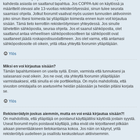
kahdesta asiasta on saattanut tapahtua. Jos COPPA-tuki on käytössä ja
määrittelit olevasi alle 13-vuotias rekisteröityessäsi, sinun tulee seurata
saamiasi ohjeita. Jotkut foorumit vaativat myös uusien tunnusten aktivoinnin
joko sinun itsesi toimesta tai ylläpitäjän toimesta ennen kuin voit kirjautua
sisään. Tämä tieto kerrottiin rekisteröitymisen yhteydessä. Jos sinulle
lähetettiin sähköpostia, seuraa ohjeita. Jos et saanut sähköpostia, olet
saattanut antaa virheellisen sähköpostiosoitteen tai sähköpostit ovat
saattaneet jäädä roskapostisuodattimeen. Jos olet varma, että antamasi
sähköpostiosoite oli oikein, yritä ottaa yhteyttä foorumin ylläpitäjään.
Ylös
Miksi en voi kirjautua sisään?
Tämän tapahtumiseen on useita syitä. Ensin, varmista että tunnuksesi ja
salasanasi ovat oikein. Jos ne ovat, ota yhteyttä foorumin ylläpitäjään
varmistaaksesi, että sinulla ei ole porttikieltoja. On myös mahdollista, että
sivuston omistajalla on asetusvirhe heidän päässään ja heidän pitäisi korjata
se.
Ylös
Rekisteröidyin joskus aiemmin, mutta en voi enää kirjautua sisään?!
On mahdollista, että ylläpitäjä on poistanut käyttäjätilisi käytöstä jostain syystä.
Useat foorumit myös poistavat käyttäjiä, jotka eivät ole kirjoittaneet pitkään
aikaan pienentääkseen tietokantansa kokoa. Jos näin on käynyt, yritä
rekisteröityä uudelleen ja osallistu keskusteluun aktiivisemmin.