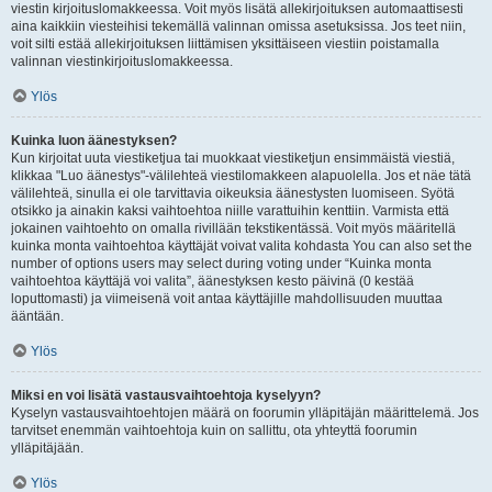
viestin kirjoituslomakkeessa. Voit myös lisätä allekirjoituksen automaattisesti
aina kaikkiin viesteihisi tekemällä valinnan omissa asetuksissa. Jos teet niin,
voit silti estää allekirjoituksen liittämisen yksittäiseen viestiin poistamalla
valinnan viestinkirjoituslomakkeessa.
Ylös
Kuinka luon äänestyksen?
Kun kirjoitat uuta viestiketjua tai muokkaat viestiketjun ensimmäistä viestiä,
klikkaa "Luo äänestys"-välilehteä viestilomakkeen alapuolella. Jos et näe tätä
välilehteä, sinulla ei ole tarvittavia oikeuksia äänestysten luomiseen. Syötä
otsikko ja ainakin kaksi vaihtoehtoa niille varattuihin kenttiin. Varmista että
jokainen vaihtoehto on omalla rivillään tekstikentässä. Voit myös määritellä
kuinka monta vaihtoehtoa käyttäjät voivat valita kohdasta You can also set the
number of options users may select during voting under “Kuinka monta
vaihtoehtoa käyttäjä voi valita”, äänestyksen kesto päivinä (0 kestää
loputtomasti) ja viimeisenä voit antaa käyttäjille mahdollisuuden muuttaa
ääntään.
Ylös
Miksi en voi lisätä vastausvaihtoehtoja kyselyyn?
Kyselyn vastausvaihtoehtojen määrä on foorumin ylläpitäjän määrittelemä. Jos
tarvitset enemmän vaihtoehtoja kuin on sallittu, ota yhteyttä foorumin
ylläpitäjään.
Ylös