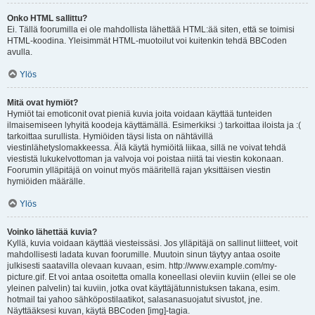
Onko HTML sallittu?
Ei. Tällä foorumilla ei ole mahdollista lähettää HTML:ää siten, että se toimisi
HTML-koodina. Yleisimmät HTML-muotoilut voi kuitenkin tehdä BBCoden
avulla.
Ylös
Mitä ovat hymiöt?
Hymiöt tai emoticonit ovat pieniä kuvia joita voidaan käyttää tunteiden
ilmaisemiseen lyhyitä koodeja käyttämällä. Esimerkiksi :) tarkoittaa iloista ja :(
tarkoittaa surullista. Hymiöiden täysi lista on nähtävillä
viestinlähetyslomakkeessa. Älä käytä hymiöitä liikaa, sillä ne voivat tehdä
viestistä lukukelvottoman ja valvoja voi poistaa niitä tai viestin kokonaan.
Foorumin ylläpitäjä on voinut myös määritellä rajan yksittäisen viestin
hymiöiden määrälle.
Ylös
Voinko lähettää kuvia?
Kyllä, kuvia voidaan käyttää viesteissäsi. Jos ylläpitäjä on sallinut liitteet, voit
mahdollisesti ladata kuvan foorumille. Muutoin sinun täytyy antaa osoite
julkisesti saatavilla olevaan kuvaan, esim. http://www.example.com/my-
picture.gif. Et voi antaa osoitetta omalla koneellasi oleviin kuviin (ellei se ole
yleinen palvelin) tai kuviin, jotka ovat käyttäjätunnistuksen takana, esim.
hotmail tai yahoo sähköpostilaatikot, salasanasuojatut sivustot, jne.
Näyttääksesi kuvan, käytä BBCoden [img]-tagia.