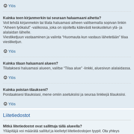
Ylös
Kuinka teen kirjanmerkin tai seuraan haluamaani aihetta?
Voit tehdä kirjanmekin tai tilata haluamasi aiheen valitsemalla sopivan linkin
“Aiheen työkalut” -valikossa, joka on sijoitettu kätevästi keskustelun ylä- ja
alalaidan lähelle.
Viestiketjuun vastaaminen ja valinta “Huomauta kun vastaus lähetetään” tilaa
viestiketjun.
Ylös
Kuinka tilaan haluamani alueen?
Tilataksesi haluamasi alueen, valitse “Tilaa alue” -linkki, aluesivun alalaidassa.
Ylös
Kuinka poistan tilaukseni?
Poistaaksesi tilauksiasi, mene omiin asetuksiisi ja seuraa linkkejä tilauksiisi.
Ylös
Liitetiedostot
Mitkä liitetiedostot ovat sallittuja tällä alueella?
Ylläpitäjä voi määrätä sallitut ja kielletyt liitetiedostojen tyypit. Ota yhteys