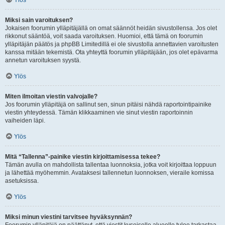
Ylös
Miksi sain varoituksen?
Jokaisen foorumin ylläpitäjällä on omat säännöt heidän sivustollensa. Jos olet
rikkonut sääntöä, voit saada varoituksen. Huomioi, että tämä on foorumin
ylläpitäjän päätös ja phpBB Limitedillä ei ole sivustolla annettavien varoitusten
kanssa mitään tekemistä. Ota yhteyttä foorumin ylläpitäjään, jos olet epävarma
annetun varoituksen syystä.
Ylös
Miten ilmoitan viestin valvojalle?
Jos foorumin ylläpitäjä on sallinut sen, sinun pitäisi nähdä raportointipainike
viestin yhteydessä. Tämän klikkaaminen vie sinut viestin raportoinnin
vaiheiden läpi.
Ylös
Mitä “Tallenna”-painike viestin kirjoittamisessa tekee?
Tämän avulla on mahdollista tallentaa luonnoksia, jotka voit kirjoittaa loppuun
ja lähettää myöhemmin. Avataksesi tallennetun luonnoksen, vieraile komissa
asetuksissa.
Ylös
Miksi minun viestini tarvitsee hyväksynnän?