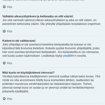
Ylös
Vaihdoin aikavyöhykkeen ja kellonaika on silti väärin!
Jos olet varmasti valinnut oikean aikavyöhykkeen ja aika on silti väärin, on
palvelimen kellonaika väärin. Ota yhteyttä ylläpitäjään korjataksesi ongelman.
Ylös
Kieleni ei ole valittavana!
Joko ylläpitäjä ei ole asentanut kielellesi kielipakettia tai kukaan ei ole
kääntänyt tätä foorumia kielellesi. Kokeile pyytää foorumin ylläpitäjältä, josko
hän voisi asentaa tarvitsemasi kielipaketin. Jos kielipakettia ei ole olemassa,
voit luoda uuden käännöksen. Lisätietoja löytyy
phpBB
®:n sivuilta.
Ylös
Mitä kuvia on käyttäjänimeni vieressä?
Viestejä katsottaessa käyttäjänimen vieressä saattaa näkyä kaksi kuvaa. Yksi
niistä voi olla arvonimeesi liitetty kuva esimerkiksi tähtien, laatikoiden tai
pisteiden muodossa viestimäärästäsi tai statuksestasi riippuen. Toinen,
yleensä isompi kuva on avatar ja on yleensä uniikki tai henkilökohtainen
jokaisella käyttäjällä.
Ylös