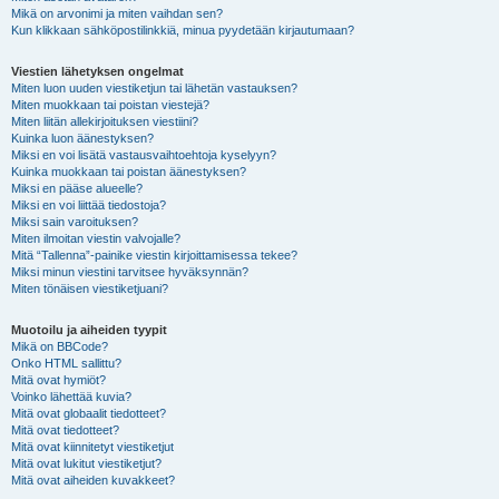
Mikä on arvonimi ja miten vaihdan sen?
Kun klikkaan sähköpostilinkkiä, minua pyydetään kirjautumaan?
Viestien lähetyksen ongelmat
Miten luon uuden viestiketjun tai lähetän vastauksen?
Miten muokkaan tai poistan viestejä?
Miten liitän allekirjoituksen viestiini?
Kuinka luon äänestyksen?
Miksi en voi lisätä vastausvaihtoehtoja kyselyyn?
Kuinka muokkaan tai poistan äänestyksen?
Miksi en pääse alueelle?
Miksi en voi liittää tiedostoja?
Miksi sain varoituksen?
Miten ilmoitan viestin valvojalle?
Mitä “Tallenna”-painike viestin kirjoittamisessa tekee?
Miksi minun viestini tarvitsee hyväksynnän?
Miten tönäisen viestiketjuani?
Muotoilu ja aiheiden tyypit
Mikä on BBCode?
Onko HTML sallittu?
Mitä ovat hymiöt?
Voinko lähettää kuvia?
Mitä ovat globaalit tiedotteet?
Mitä ovat tiedotteet?
Mitä ovat kiinnitetyt viestiketjut
Mitä ovat lukitut viestiketjut?
Mitä ovat aiheiden kuvakkeet?