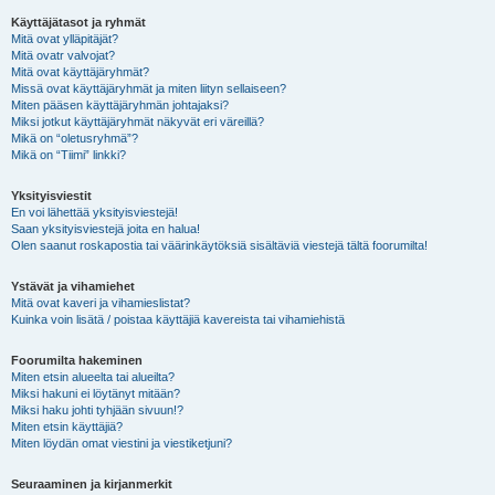
Käyttäjätasot ja ryhmät
Mitä ovat ylläpitäjät?
Mitä ovatr valvojat?
Mitä ovat käyttäjäryhmät?
Missä ovat käyttäjäryhmät ja miten liityn sellaiseen?
Miten pääsen käyttäjäryhmän johtajaksi?
Miksi jotkut käyttäjäryhmät näkyvät eri väreillä?
Mikä on “oletusryhmä”?
Mikä on “Tiimi” linkki?
Yksityisviestit
En voi lähettää yksityisviestejä!
Saan yksityisviestejä joita en halua!
Olen saanut roskapostia tai väärinkäytöksiä sisältäviä viestejä tältä foorumilta!
Ystävät ja vihamiehet
Mitä ovat kaveri ja vihamieslistat?
Kuinka voin lisätä / poistaa käyttäjiä kavereista tai vihamiehistä
Foorumilta hakeminen
Miten etsin alueelta tai alueilta?
Miksi hakuni ei löytänyt mitään?
Miksi haku johti tyhjään sivuun!?
Miten etsin käyttäjiä?
Miten löydän omat viestini ja viestiketjuni?
Seuraaminen ja kirjanmerkit