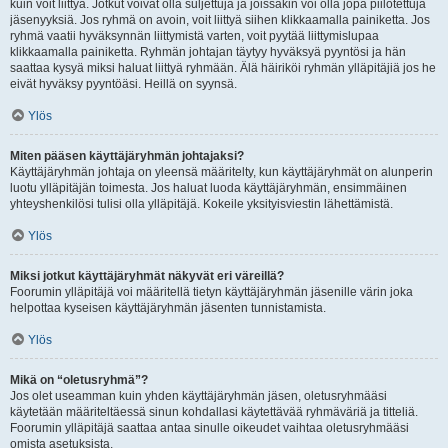
kuin voit liittyä. Jotkut voivat olla suljettuja ja joissakin voi olla jopa piilotettuja
jäsenyyksiä. Jos ryhmä on avoin, voit liittyä siihen klikkaamalla painiketta. Jos
ryhmä vaatii hyväksynnän liittymistä varten, voit pyytää liittymislupaa
klikkaamalla painiketta. Ryhmän johtajan täytyy hyväksyä pyyntösi ja hän
saattaa kysyä miksi haluat liittyä ryhmään. Älä häiriköi ryhmän ylläpitäjiä jos he
eivät hyväksy pyyntöäsi. Heillä on syynsä.
Ylös
Miten pääsen käyttäjäryhmän johtajaksi?
Käyttäjäryhmän johtaja on yleensä määritelty, kun käyttäjäryhmät on alunperin
luotu ylläpitäjän toimesta. Jos haluat luoda käyttäjäryhmän, ensimmäinen
yhteyshenkilösi tulisi olla ylläpitäjä. Kokeile yksityisviestin lähettämistä.
Ylös
Miksi jotkut käyttäjäryhmät näkyvät eri väreillä?
Foorumin ylläpitäjä voi määritellä tietyn käyttäjäryhmän jäsenille värin joka
helpottaa kyseisen käyttäjäryhmän jäsenten tunnistamista.
Ylös
Mikä on “oletusryhmä”?
Jos olet useamman kuin yhden käyttäjäryhmän jäsen, oletusryhmääsi
käytetään määriteltäessä sinun kohdallasi käytettävää ryhmäväriä ja titteliä.
Foorumin ylläpitäjä saattaa antaa sinulle oikeudet vaihtaa oletusryhmääsi
omista asetuksista.