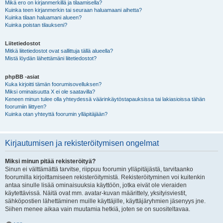
Mikä ero on kirjanmerkillä ja tilaamisella?
Kuinka teen kirjanmerkin tai seuraan haluamaani aihetta?
Kuinka tilaan haluamani alueen?
Kuinka poistan tilaukseni?
Liitetiedostot
Mitkä liitetiedostot ovat sallittuja tällä alueella?
Mistä löydän lähettämäni liitetiedostot?
phpBB -asiat
Kuka kirjoitti tämän foorumisovelluksen?
Miksi ominaisuutta X ei ole saatavilla?
Keneen minun tulee olla yhteydessä väärinkäytöstapauksissa tai lakiasioissa tähän
foorumiin liittyen?
Kuinka otan yhteyttä foorumin ylläpitäjään?
Kirjautumisen ja rekisteröitymisen ongelmat
Miksi minun pitää rekisteröityä?
Sinun ei välttämättä tarvitse, riippuu foorumin ylläpitäjästä, tarvitaanko
foorumilla kirjoittamiseen rekisteröitymistä. Rekisteröityminen voi kuitenkin
antaa sinulle lisää ominaisuuksia käyttöön, jotka eivät ole vieraiden
käytettävissä. Näitä ovat mm. avatar-kuvan määrittely, yksityisviestit,
sähköpostien lähettäminen muille käyttäjille, käyttäjäryhmien jäsenyys jne.
Siihen menee aikaa vain muutamia hetkiä, joten se on suositeltavaa.