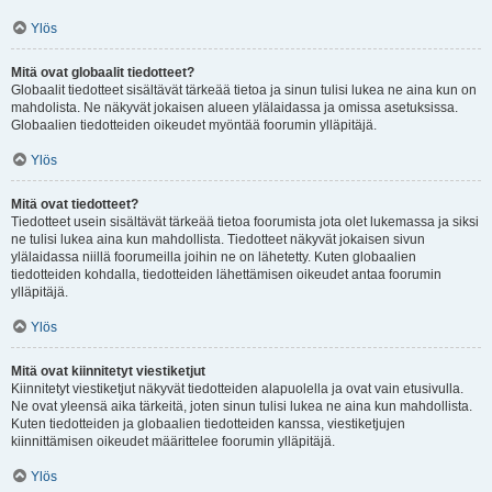
Ylös
Mitä ovat globaalit tiedotteet?
Globaalit tiedotteet sisältävät tärkeää tietoa ja sinun tulisi lukea ne aina kun on
mahdolista. Ne näkyvät jokaisen alueen ylälaidassa ja omissa asetuksissa.
Globaalien tiedotteiden oikeudet myöntää foorumin ylläpitäjä.
Ylös
Mitä ovat tiedotteet?
Tiedotteet usein sisältävät tärkeää tietoa foorumista jota olet lukemassa ja siksi
ne tulisi lukea aina kun mahdollista. Tiedotteet näkyvät jokaisen sivun
ylälaidassa niillä foorumeilla joihin ne on lähetetty. Kuten globaalien
tiedotteiden kohdalla, tiedotteiden lähettämisen oikeudet antaa foorumin
ylläpitäjä.
Ylös
Mitä ovat kiinnitetyt viestiketjut
Kiinnitetyt viestiketjut näkyvät tiedotteiden alapuolella ja ovat vain etusivulla.
Ne ovat yleensä aika tärkeitä, joten sinun tulisi lukea ne aina kun mahdollista.
Kuten tiedotteiden ja globaalien tiedotteiden kanssa, viestiketjujen
kiinnittämisen oikeudet määrittelee foorumin ylläpitäjä.
Ylös