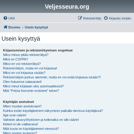
Veljesseura.org
UKK
Rekisteröidy
Kirjaudu sisään
Etusivu
Usein kysyttyä
Usein kysyttyä
Kirjautumisen ja rekisteröitymisen ongelmat
Miksi minun pitää rekisteröityä?
Mikä on COPPA?
Miksi en voi rekisteröityä?
Rekisteröidyin, mutta en voi kirjautua!
Miksi en voi kirjautua sisään?
Rekisteröidyin joskus aiemmin, mutta en voi enää kirjautua sisään?!
Olen hukannut salasanani!
Miksi minut kirjataan ulos automaattisesti?
Mitä “Poista foorumin evästeet” tekee?
Käyttäjän asetukset
Miten muutan asetuksiani?
Kuinka estän käyttäjänimeni näkymisen paikalla olevissa käyttäjissä?
Ajat ovat väärin!
Vaihdoin aikavyöhykkeen ja kellonaika on silti väärin!
Kieleni ei ole valittavana!
Mitä kuvia on käyttäjänimeni vieressä?
Miten asetan avataren?