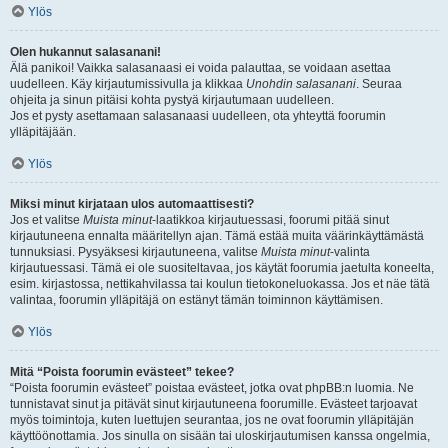
Ylös
Olen hukannut salasanani!
Älä panikoi! Vaikka salasanaasi ei voida palauttaa, se voidaan asettaa
uudelleen. Käy kirjautumissivulla ja klikkaa
Unohdin salasanani
. Seuraa
ohjeita ja sinun pitäisi kohta pystyä kirjautumaan uudelleen.
Jos et pysty asettamaan salasanaasi uudelleen, ota yhteyttä foorumin
ylläpitäjään.
Ylös
Miksi minut kirjataan ulos automaattisesti?
Jos et valitse
Muista minut
-laatikkoa kirjautuessasi, foorumi pitää sinut
kirjautuneena ennalta määritellyn ajan. Tämä estää muita väärinkäyttämästä
tunnuksiasi. Pysyäksesi kirjautuneena, valitse
Muista minut
-valinta
kirjautuessasi. Tämä ei ole suositeltavaa, jos käytät foorumia jaetulta koneelta,
esim. kirjastossa, nettikahvilassa tai koulun tietokoneluokassa. Jos et näe tätä
valintaa, foorumin ylläpitäjä on estänyt tämän toiminnon käyttämisen.
Ylös
Mitä “Poista foorumin evästeet” tekee?
“Poista foorumin evästeet” poistaa evästeet, jotka ovat phpBB:n luomia. Ne
tunnistavat sinut ja pitävät sinut kirjautuneena foorumille. Evästeet tarjoavat
myös toimintoja, kuten luettujen seurantaa, jos ne ovat foorumin ylläpitäjän
käyttöönottamia. Jos sinulla on sisään tai uloskirjautumisen kanssa ongelmia,