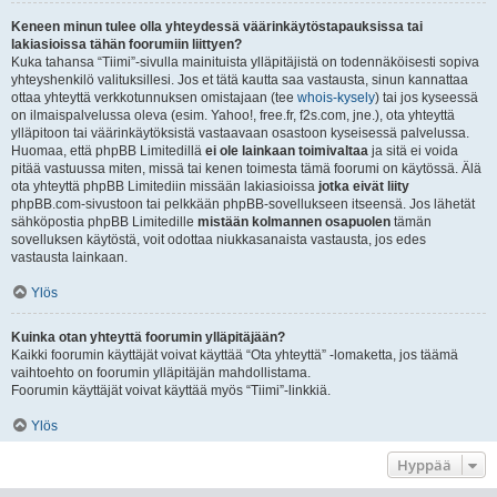
Keneen minun tulee olla yhteydessä väärinkäytöstapauksissa tai
lakiasioissa tähän foorumiin liittyen?
Kuka tahansa “Tiimi”-sivulla mainituista ylläpitäjistä on todennäköisesti sopiva
yhteyshenkilö valituksillesi. Jos et tätä kautta saa vastausta, sinun kannattaa
ottaa yhteyttä verkkotunnuksen omistajaan (tee
whois-kysely
) tai jos kyseessä
on ilmaispalvelussa oleva (esim. Yahoo!, free.fr, f2s.com, jne.), ota yhteyttä
ylläpitoon tai väärinkäytöksistä vastaavaan osastoon kyseisessä palvelussa.
Huomaa, että phpBB Limitedillä
ei ole lainkaan toimivaltaa
ja sitä ei voida
pitää vastuussa miten, missä tai kenen toimesta tämä foorumi on käytössä. Älä
ota yhteyttä phpBB Limitediin missään lakiasioissa
jotka eivät liity
phpBB.com-sivustoon tai pelkkään phpBB-sovellukseen itseensä. Jos lähetät
sähköpostia phpBB Limitedille
mistään kolmannen osapuolen
tämän
sovelluksen käytöstä, voit odottaa niukkasanaista vastausta, jos edes
vastausta lainkaan.
Ylös
Kuinka otan yhteyttä foorumin ylläpitäjään?
Kaikki foorumin käyttäjät voivat käyttää “Ota yhteyttä” -lomaketta, jos täämä
vaihtoehto on foorumin ylläpitäjän mahdollistama.
Foorumin käyttäjät voivat käyttää myös “Tiimi”-linkkiä.
Ylös
Hyppää