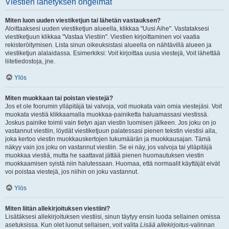
Viestien lähetyksen ongelmat
Miten luon uuden viestiketjun tai lähetän vastauksen?
Aloittaaksesi uuden viestiketjun alueella, klikkaa "Uusi Aihe". Vastataksesi
viestiketjuun klikkaa "Vastaa Viestiin". Viestien kirjoittaminen voi vaatia
rekisteröitymisen. Lista sinun oikeuksistasi alueella on nähtävillä alueen ja
viestiketjun alalaidassa. Esimerkiksi: Voit kirjoittaa uusia viestejä, Voit lähettää
liitetiedostoja, jne.
Ylös
Miten muokkaan tai poistan viestejä?
Jos et ole foorumin ylläpitäjä tai valvoja, voit muokata vain omia viestejäsi. Voit
muokata viestiä klikkaamalla muokkaa-painiketta haluamassasi viestissä.
Joskus painike toimii vain tietyn ajan viestin luomisen jälkeen. Jos joku on jo
vastannut viestiin, löydät viestiketjuun palatessasi pienen tekstin viestisi alla,
joka kertoo viestin muokkauskertojen lukumäärän ja muokkausajan. Tämä
näkyy vain jos joku on vastannut viestiin. Se ei näy, jos valvoja tai ylläpitäjä
muokkaa viestiä, mutta he saattavat jättää pienen huomautuksen viestin
muokkaamisen syistä niin halutessaan. Huomaa, että normaalit käyttäjät eivät
voi poistaa viestejä, jos niihin on joku vastannut.
Ylös
Miten liitän allekirjoituksen viestiini?
Lisätäksesi allekirjoituksen viestiisi, sinun täytyy ensin luoda sellainen omissa
asetuksissa. Kun olet luonut sellaisen, voit valita
Lisää allekirjoitus
-valinnan