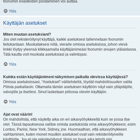
foorumin evästeiden poistaminen voi auttaa.
Ylös
Käyttäjän asetukset
Miten muutan asetuksiani?
Jos olet rekisteröitynyt käyttäjä, kaikki asetuksesi tallennetaan foorumin
tietokantaan. Muokataksesi niitä, vieraile omissa asetuksissa, johon vievä
linkki löytyy yleensä klikkaamalla käyttäjänimeäsi foorumin sivujen ylälaidassa.
Tätä kautta voit muokata asetuksiasi ja valintojasi.
Ylös
Kuinka estän käyttäjänimeni näkymisen paikalla olevissa käyttäjissä?
Omissa asetuksissasi, “Asetukset”-välilehdellä, löydät mahdollisuuden valita
Piilota paikallaolo
. Ottamalla tämän asetuksen käyttöön näyt vain ylläpitäjille,
valvojille ja itsellesi. Sinut lasketaan piilossa oleviin käyttäjiin.
Ylös
Ajat ovat väärin!
On mahdollista, että näytetty aika on eri aikavyöhykkeeltä kuin se jossa itse
olet. Tässä tapauksessa valitse omista asetuksista oma aikavyöhykkeesi, esim.
Lontoo, Pariisi, New York, Sidney, jne. Huomaathan, että aikavyöhykkeen
vaihtaminen, kuten monet muutkin asetukset ovat vain rekisteröityneille
käyttäjille. Jos et ole rekisteröitynyt, tämä on hyvä aika tehdä niin.