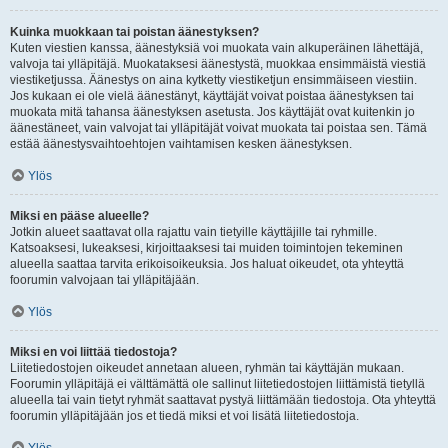
Kuinka muokkaan tai poistan äänestyksen?
Kuten viestien kanssa, äänestyksiä voi muokata vain alkuperäinen lähettäjä,
valvoja tai ylläpitäjä. Muokataksesi äänestystä, muokkaa ensimmäistä viestiä
viestiketjussa. Äänestys on aina kytketty viestiketjun ensimmäiseen viestiin.
Jos kukaan ei ole vielä äänestänyt, käyttäjät voivat poistaa äänestyksen tai
muokata mitä tahansa äänestyksen asetusta. Jos käyttäjät ovat kuitenkin jo
äänestäneet, vain valvojat tai ylläpitäjät voivat muokata tai poistaa sen. Tämä
estää äänestysvaihtoehtojen vaihtamisen kesken äänestyksen.
Ylös
Miksi en pääse alueelle?
Jotkin alueet saattavat olla rajattu vain tietyille käyttäjille tai ryhmille.
Katsoaksesi, lukeaksesi, kirjoittaaksesi tai muiden toimintojen tekeminen
alueella saattaa tarvita erikoisoikeuksia. Jos haluat oikeudet, ota yhteyttä
foorumin valvojaan tai ylläpitäjään.
Ylös
Miksi en voi liittää tiedostoja?
Liitetiedostojen oikeudet annetaan alueen, ryhmän tai käyttäjän mukaan.
Foorumin ylläpitäjä ei välttämättä ole sallinut liitetiedostojen liittämistä tietyllä
alueella tai vain tietyt ryhmät saattavat pystyä liittämään tiedostoja. Ota yhteyttä
foorumin ylläpitäjään jos et tiedä miksi et voi lisätä liitetiedostoja.