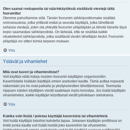
Olen saanut roskapostia tai väärinkäytöksiä sisältäviä viestejä tältä
foorumilta!
Olemme pahoillamme siitä. Tämän foorumin sähköpostilomake sisältää
ominaisuuksia, jotka yrittävät estää ja seurata käyttäjiä, jotka lähettävät
sellaisia viestejä, joten ota yhteyttä foorumin ylläpitäjään ja lähetä hänelle täysi
kopio saamastasi sähköpostista. On tärkeää, että se sisältää kaikki
otsaketiedot sähköpostista, jotka sisältävät viestin lähettäjän tiedot. Foorumin
ylläpitäjä voi sitten toimia tarpeen mukaan.
Ylös
Ystävät ja vihamiehet
Mitä ovat kaveri ja vihamieslistat?
Voit käyttää näitä listoja muiden foorumin käyttäjien organisointiin.
Kaverilistalle lisätään käyttäjiä omien asetusten kautta. Tämä auttaa nopeasti
näkemään jos he ovat paikalla ja yksityisviestien lähettämisessä. Teemasta
riippuen näiden käyttäjien viestit saatetaan myös korostaa. Jos lisäät käyttäjän
vihamieheksi, kaikki käyttäjän kirjoittamat viestit piilotetaan oletuksena.
Ylös
Kuinka voin lisätä / poistaa käyttäjiä kavereista tai vihamiehistä
Voit lisätä käyttäjiä listoihisi kahdella tapaa. Jokaisen käyttäjän profiilissa on
linkki jonka kautta voit lisätä heidät joko kavereihin tai vihamiehiin.