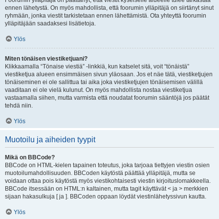
Foorumin ylläpitäjä on päättänyt, että viestit kyseiselle alueelle tulee tarkastaa
ennen lähetystä. On myös mahdollista, että foorumin ylläpitäjä on siirtänyt sinut
ryhmään, jonka viestit tarkistetaan ennen lähettämistä. Ota yhteyttä foorumin
ylläpitäjään saadaksesi lisätietoja.
Ylös
Miten tönäisen viestiketjuani?
Klikkaamalla “Tönaise viestiä” -linkkiä, kun katselet sitä, voit “tönäistä”
viestiketjua alueen ensimmäisen sivun yläosaan. Jos et näe tätä, viestiketjujen
tönäiseminen ei ole sallittua tai aika joka viestiketjujen tönäisemisen välillä
vaaditaan ei ole vielä kulunut. On myös mahdollista nostaa viestiketjua
vastaamalla siihen, mutta varmista että noudatat foorumin sääntöjä jos päätät
tehdä niin.
Ylös
Muotoilu ja aiheiden tyypit
Mikä on BBCode?
BBCode on HTML-kielen tapainen toteutus, joka tarjoaa tiettyjen viestin osien
muotoilumahdollisuuden. BBCoden käytöstä päättää ylläpitäjä, mutta se
voidaan ottaa pois käytöstä myös viestikohtaisesti viestin kirjoituslomakkeella.
BBCode itsessään on HTML:n kaltainen, mutta tagit käyttävät < ja > merkkien
sijaan hakasulkuja [ ja ]. BBCoden oppaan löydät viestinlähetyssivun kautta.
Ylös