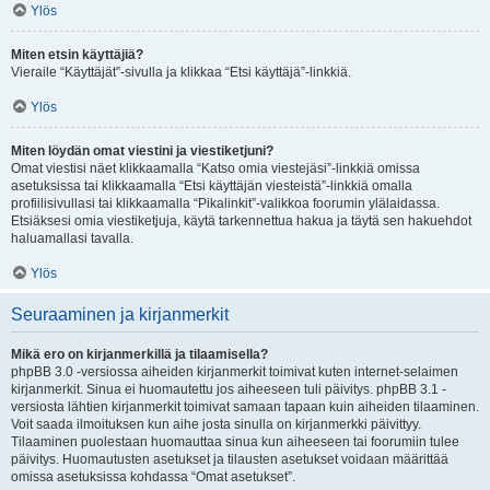
Ylös
Miten etsin käyttäjiä?
Vieraile “Käyttäjät”-sivulla ja klikkaa “Etsi käyttäjä”-linkkiä.
Ylös
Miten löydän omat viestini ja viestiketjuni?
Omat viestisi näet klikkaamalla “Katso omia viestejäsi”-linkkiä omissa
asetuksissa tai klikkaamalla “Etsi käyttäjän viesteistä”-linkkiä omalla
profiilisivullasi tai klikkaamalla “Pikalinkit”-valikkoa foorumin ylälaidassa.
Etsiäksesi omia viestiketjuja, käytä tarkennettua hakua ja täytä sen hakuehdot
haluamallasi tavalla.
Ylös
Seuraaminen ja kirjanmerkit
Mikä ero on kirjanmerkillä ja tilaamisella?
phpBB 3.0 -versiossa aiheiden kirjanmerkit toimivat kuten internet-selaimen
kirjanmerkit. Sinua ei huomautettu jos aiheeseen tuli päivitys. phpBB 3.1 -
versiosta lähtien kirjanmerkit toimivat samaan tapaan kuin aiheiden tilaaminen.
Voit saada ilmoituksen kun aihe josta sinulla on kirjanmerkki päivittyy.
Tilaaminen puolestaan huomauttaa sinua kun aiheeseen tai foorumiin tulee
päivitys. Huomautusten asetukset ja tilausten asetukset voidaan määrittää
omissa asetuksissa kohdassa “Omat asetukset”.