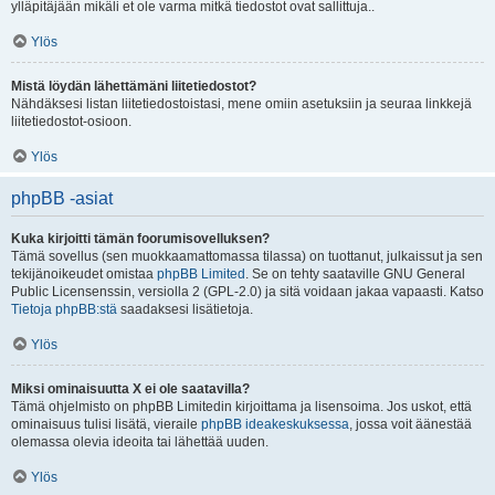
ylläpitäjään mikäli et ole varma mitkä tiedostot ovat sallittuja..
Ylös
Mistä löydän lähettämäni liitetiedostot?
Nähdäksesi listan liitetiedostoistasi, mene omiin asetuksiin ja seuraa linkkejä
liitetiedostot-osioon.
Ylös
phpBB -asiat
Kuka kirjoitti tämän foorumisovelluksen?
Tämä sovellus (sen muokkaamattomassa tilassa) on tuottanut, julkaissut ja sen
tekijänoikeudet omistaa
phpBB Limited
. Se on tehty saataville GNU General
Public Licensenssin, versiolla 2 (GPL-2.0) ja sitä voidaan jakaa vapaasti. Katso
Tietoja phpBB:stä
saadaksesi lisätietoja.
Ylös
Miksi ominaisuutta X ei ole saatavilla?
Tämä ohjelmisto on phpBB Limitedin kirjoittama ja lisensoima. Jos uskot, että
ominaisuus tulisi lisätä, vieraile
phpBB ideakeskuksessa
, jossa voit äänestää
olemassa olevia ideoita tai lähettää uuden.
Ylös