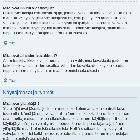
Mitä ovat lukitut viestiketjut?
Lukitut viestiketjut ovat viestiketjuja, joihin ei voi enää lähettää vastauksia ja
mahdolliset kyselyt joita viestiketjussa oli, ovat päättyneet automaattisesti.
Viestiketjuja voidaan lukita useista syistä ylläpitäjän tai foorumin valvojan
toimesta. Saatat myös pystyä lukitsemaan oman viestiketjusi, mutta tämä
riippuu foorumin ylläpitäjän antamista oikeuksista.
Ylös
Mitä ovat aiheiden kuvakkeet?
Aiheiden kuvakkeet ovat aiheen aloittajan valitsemia kuvakkeita joiden on
tarkoitus kuvastaa niiden sisältöä. Aiheiden kuvakkeiden käyttöoikeudet
riippuvat foorumin ylläpitäjän määrittelemistä oikeuksista.
Ylös
Käyttäjätasot ja ryhmät
Mitä ovat ylläpitäjät?
Ylläpitäjät ovat jäseniä joille on annettu korkeimman tason kontrolli koko
foorumiin. Nämä jäsenet voivat hallita foorumin kaikkia foorumin toiminnan
osa-alueita, mukaan lukien oikeuksien asettaminen, käyttäjien porttikiellot,
käyttäjäryhmät ja valvojat yms., riippuen foorumin perustajasta ja hänen
ylläpitäjille määrittelemistä oikeuksista. Heillä saattaa olla myös täydet
valvojan oikeudet kaikilla keskustelualueilla, riippuen foorumin perustajan
määrittelemistä asetuksista.