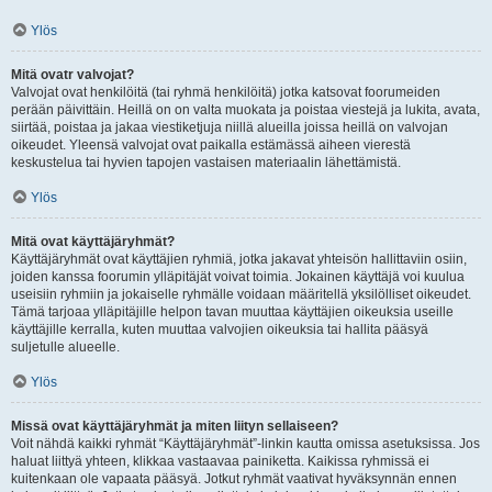
Ylös
Mitä ovatr valvojat?
Valvojat ovat henkilöitä (tai ryhmä henkilöitä) jotka katsovat foorumeiden
perään päivittäin. Heillä on on valta muokata ja poistaa viestejä ja lukita, avata,
siirtää, poistaa ja jakaa viestiketjuja niillä alueilla joissa heillä on valvojan
oikeudet. Yleensä valvojat ovat paikalla estämässä aiheen vierestä
keskustelua tai hyvien tapojen vastaisen materiaalin lähettämistä.
Ylös
Mitä ovat käyttäjäryhmät?
Käyttäjäryhmät ovat käyttäjien ryhmiä, jotka jakavat yhteisön hallittaviin osiin,
joiden kanssa foorumin ylläpitäjät voivat toimia. Jokainen käyttäjä voi kuulua
useisiin ryhmiin ja jokaiselle ryhmälle voidaan määritellä yksilölliset oikeudet.
Tämä tarjoaa ylläpitäjille helpon tavan muuttaa käyttäjien oikeuksia useille
käyttäjille kerralla, kuten muuttaa valvojien oikeuksia tai hallita pääsyä
suljetulle alueelle.
Ylös
Missä ovat käyttäjäryhmät ja miten liityn sellaiseen?
Voit nähdä kaikki ryhmät “Käyttäjäryhmät”-linkin kautta omissa asetuksissa. Jos
haluat liittyä yhteen, klikkaa vastaavaa painiketta. Kaikissa ryhmissä ei
kuitenkaan ole vapaata pääsyä. Jotkut ryhmät vaativat hyväksynnän ennen