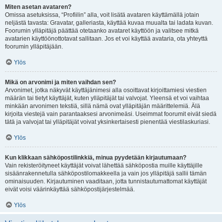
Miten asetan avataren?
Omissa asetuksissa, “Profiilin” alla, voit lisätä avataren käyttämällä jotain
neljästä tavasta: Gravatar, galleriasta, käyttää kuvaa muualta tai ladata kuvan.
Foorumin ylläpitäjä päättää otetaanko avataret käyttöön ja valitsee mitkä
avatarien käyttöönottotavat sallitaan. Jos et voi käyttää avataria, ota yhteyttä
foorumin ylläpitäjään.
Ylös
Mikä on arvonimi ja miten vaihdan sen?
Arvonimet, jotka näkyvät käyttäjänimesi alla osoittavat kirjoittamiesi viestien
määrän tai tietyt käyttäjät, kuten ylläpitäjät tai valvojat. Yleensä et voi vaihtaa
minkään arvonimen tekstiä, sillä nämä ovat ylläpitäjän määrittelemiä. Älä
kirjoita viestejä vain parantaaksesi arvonimeäsi. Useimmat foorumit eivät siedä
tätä ja valvojat tai ylläpitäjät voivat yksinkertaisesti pienentää viestilaskuriasi.
Ylös
Kun klikkaan sähköpostilinkkiä, minua pyydetään kirjautumaan?
Vain rekisteröityneet käyttäjät voivat lähettää sähköpostia muille käyttäjille
sisäänrakennetulla sähköpostilomakkeella ja vain jos ylläpitäjä sallii tämän
ominaisuuden. Kirjautuminen vaaditaan, jotta tunnistautumattomat käyttäjät
eivät voisi väärinkäyttää sähköpostijärjestelmää.
Ylös