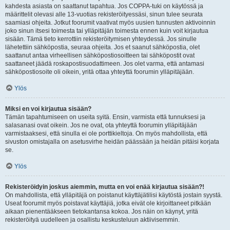
kahdesta asiasta on saattanut tapahtua. Jos COPPA-tuki on käytössä ja
määrittelit olevasi alle 13-vuotias rekisteröityessäsi, sinun tulee seurata
saamiasi ohjeita. Jotkut foorumit vaativat myös uusien tunnusten aktivoinnin
joko sinun itsesi toimesta tai ylläpitäjän toimesta ennen kuin voit kirjautua
sisään. Tämä tieto kerrottiin rekisteröitymisen yhteydessä. Jos sinulle
lähetettiin sähköpostia, seuraa ohjeita. Jos et saanut sähköpostia, olet
saattanut antaa virheellisen sähköpostiosoitteen tai sähköpostit ovat
saattaneet jäädä roskapostisuodattimeen. Jos olet varma, että antamasi
sähköpostiosoite oli oikein, yritä ottaa yhteyttä foorumin ylläpitäjään.
Ylös
Miksi en voi kirjautua sisään?
Tämän tapahtumiseen on useita syitä. Ensin, varmista että tunnuksesi ja
salasanasi ovat oikein. Jos ne ovat, ota yhteyttä foorumin ylläpitäjään
varmistaaksesi, että sinulla ei ole porttikieltoja. On myös mahdollista, että
sivuston omistajalla on asetusvirhe heidän päässään ja heidän pitäisi korjata
se.
Ylös
Rekisteröidyin joskus aiemmin, mutta en voi enää kirjautua sisään?!
On mahdollista, että ylläpitäjä on poistanut käyttäjätilisi käytöstä jostain syystä.
Useat foorumit myös poistavat käyttäjiä, jotka eivät ole kirjoittaneet pitkään
aikaan pienentääkseen tietokantansa kokoa. Jos näin on käynyt, yritä
rekisteröityä uudelleen ja osallistu keskusteluun aktiivisemmin.