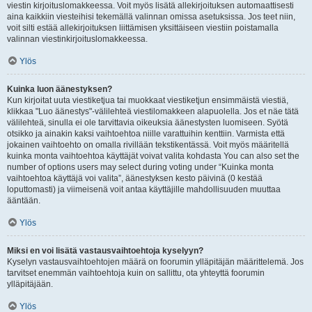
viestin kirjoituslomakkeessa. Voit myös lisätä allekirjoituksen automaattisesti
aina kaikkiin viesteihisi tekemällä valinnan omissa asetuksissa. Jos teet niin,
voit silti estää allekirjoituksen liittämisen yksittäiseen viestiin poistamalla
valinnan viestinkirjoituslomakkeessa.
Ylös
Kuinka luon äänestyksen?
Kun kirjoitat uuta viestiketjua tai muokkaat viestiketjun ensimmäistä viestiä,
klikkaa "Luo äänestys"-välilehteä viestilomakkeen alapuolella. Jos et näe tätä
välilehteä, sinulla ei ole tarvittavia oikeuksia äänestysten luomiseen. Syötä
otsikko ja ainakin kaksi vaihtoehtoa niille varattuihin kenttiin. Varmista että
jokainen vaihtoehto on omalla rivillään tekstikentässä. Voit myös määritellä
kuinka monta vaihtoehtoa käyttäjät voivat valita kohdasta You can also set the
number of options users may select during voting under “Kuinka monta
vaihtoehtoa käyttäjä voi valita”, äänestyksen kesto päivinä (0 kestää
loputtomasti) ja viimeisenä voit antaa käyttäjille mahdollisuuden muuttaa
ääntään.
Ylös
Miksi en voi lisätä vastausvaihtoehtoja kyselyyn?
Kyselyn vastausvaihtoehtojen määrä on foorumin ylläpitäjän määrittelemä. Jos
tarvitset enemmän vaihtoehtoja kuin on sallittu, ota yhteyttä foorumin
ylläpitäjään.
Ylös