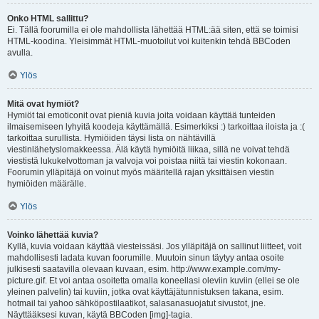
Onko HTML sallittu?
Ei. Tällä foorumilla ei ole mahdollista lähettää HTML:ää siten, että se toimisi
HTML-koodina. Yleisimmät HTML-muotoilut voi kuitenkin tehdä BBCoden
avulla.
Ylös
Mitä ovat hymiöt?
Hymiöt tai emoticonit ovat pieniä kuvia joita voidaan käyttää tunteiden
ilmaisemiseen lyhyitä koodeja käyttämällä. Esimerkiksi :) tarkoittaa iloista ja :(
tarkoittaa surullista. Hymiöiden täysi lista on nähtävillä
viestinlähetyslomakkeessa. Älä käytä hymiöitä liikaa, sillä ne voivat tehdä
viestistä lukukelvottoman ja valvoja voi poistaa niitä tai viestin kokonaan.
Foorumin ylläpitäjä on voinut myös määritellä rajan yksittäisen viestin
hymiöiden määrälle.
Ylös
Voinko lähettää kuvia?
Kyllä, kuvia voidaan käyttää viesteissäsi. Jos ylläpitäjä on sallinut liitteet, voit
mahdollisesti ladata kuvan foorumille. Muutoin sinun täytyy antaa osoite
julkisesti saatavilla olevaan kuvaan, esim. http://www.example.com/my-
picture.gif. Et voi antaa osoitetta omalla koneellasi oleviin kuviin (ellei se ole
yleinen palvelin) tai kuviin, jotka ovat käyttäjätunnistuksen takana, esim.
hotmail tai yahoo sähköpostilaatikot, salasanasuojatut sivustot, jne.
Näyttääksesi kuvan, käytä BBCoden [img]-tagia.