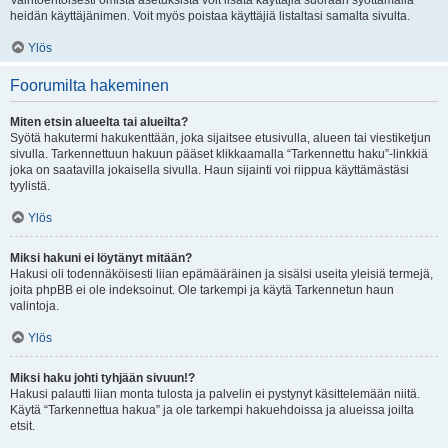
Vaihtoehtoisesti omista asetuksista voit lisätä käyttäjiä suoraan syöttämällä
heidän käyttäjänimen. Voit myös poistaa käyttäjiä listaltasi samalta sivulta.
Ylös
Foorumilta hakeminen
Miten etsin alueelta tai alueilta?
Syötä hakutermi hakukenttään, joka sijaitsee etusivulla, alueen tai viestiketjun
sivulla. Tarkennettuun hakuun pääset klikkaamalla “Tarkennettu haku”-linkkiä
joka on saatavilla jokaisella sivulla. Haun sijainti voi riippua käyttämästäsi
tyylistä.
Ylös
Miksi hakuni ei löytänyt mitään?
Hakusi oli todennäköisesti liian epämääräinen ja sisälsi useita yleisiä termejä,
joita phpBB ei ole indeksoinut. Ole tarkempi ja käytä Tarkennetun haun
valintoja.
Ylös
Miksi haku johti tyhjään sivuun!?
Hakusi palautti liian monta tulosta ja palvelin ei pystynyt käsittelemään niitä.
Käytä “Tarkennettua hakua” ja ole tarkempi hakuehdoissa ja alueissa joilta
etsit.