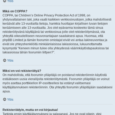
Ylös
Mikä on COPPA?
COPPA, tai Children’s Online Privacy Protection Act of 1998, on
yhdysvaltalainen laki, joka vaatii kaikkien verkkosivustojen, jotka mahdollisesti
keräävät alle 13-vuotiailta tietoja, hankkia huoltajan kirjallisen luvan tietojen
keräämiseen alle 13-vuotiaalta. Jos olet epävarma koskeeko tämä sinua
rekisteröityvänä käyttäjänä tai verkkosivua jolle olet rekisteröitymässä, ota
yhteyttä oikeudelliseen neuvonantajaan saadaksesi apua. Huomaa, että
phpBB Limited ja tämän foorumin omistajat eivät voi antaa lakineuvontaa ja
eivät ole yhteyshenkilöitä minkäänlaisissa lakiasioissa, lukuunottamatta
kysymystä “Keneen minun tulee olla yhteydessä väärinkäytöstapauksissa tai
lakiasioissa tähän foorumiin liittyen?”.
Ylös
Miksi en voi rekisteröityä?
On mahdollista, että foorumin ylläpitäjä on poistanut rekisteröinnin käytöstä
estääkseen uusia vierailijoita rekisteröitymästä. Foorumin ylläpitäjä on voinut
myös asettaa porttikiellon IP-osoitteellesi tai estänyt valitsemasi
käyttäjätunnuksen rekisteröinnin. Ota yhteyttä foorumin ylläpitäjään saadaksesi
apua.
Ylös
Rekisteröidyin, mutta en voi kirjautua!
Tarkista ensin käyttäjätunnuksesi ja salasanasi. Jos ne ovat oikein, yksi