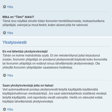
Ylös
Mikä on “Tiimi” linkki?
Tämä sivu näyttää sinulle listan foorumin henkilökunnasta, mukaanluettuna
ylläpitäjät, valvojat ja muut tiedot, kuten alueet joita he valvovat.
Ylös
Yksityisviestit
En voi lähettää yksityisviestejä!
Tähän on kolme mahdollista syytä. Et ole rekisteröitynyt ja/tai kirjautunut
sisään, foorumin ylläpitäjä on poistanut yksityisviestit käytöstä koko foorumilta
tai foorumin ylläpitäjä on estänyt sinua lähettämästä yksityisviestejä. Ota
yhteyttä foorumin ylläpitäjään saadaksesi lisätietoja.
Ylös
Saan yksityisviestejä joita en halua!
Voit automaattisesti poistaa yksityisviestit tietyltä käyttäjältä käyttämällä
käyttäjänhallinnan viestisääntöjä. Jos saat väärinkäytöksiä sisältäviä viestejä
tietyltä käyttäjältä, voit raportoida viestit valvojille. Heillä on oikeudet estää
käyttäjiä lähettämästä yksityisviestejä.
Ylös