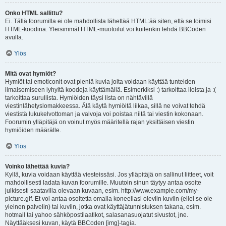
Onko HTML sallittu?
Ei. Tällä foorumilla ei ole mahdollista lähettää HTML:ää siten, että se toimisi
HTML-koodina. Yleisimmät HTML-muotoilut voi kuitenkin tehdä BBCoden
avulla.
Ylös
Mitä ovat hymiöt?
Hymiöt tai emoticonit ovat pieniä kuvia joita voidaan käyttää tunteiden
ilmaisemiseen lyhyitä koodeja käyttämällä. Esimerkiksi :) tarkoittaa iloista ja :(
tarkoittaa surullista. Hymiöiden täysi lista on nähtävillä
viestinlähetyslomakkeessa. Älä käytä hymiöitä liikaa, sillä ne voivat tehdä
viestistä lukukelvottoman ja valvoja voi poistaa niitä tai viestin kokonaan.
Foorumin ylläpitäjä on voinut myös määritellä rajan yksittäisen viestin
hymiöiden määrälle.
Ylös
Voinko lähettää kuvia?
Kyllä, kuvia voidaan käyttää viesteissäsi. Jos ylläpitäjä on sallinut liitteet, voit
mahdollisesti ladata kuvan foorumille. Muutoin sinun täytyy antaa osoite
julkisesti saatavilla olevaan kuvaan, esim. http://www.example.com/my-
picture.gif. Et voi antaa osoitetta omalla koneellasi oleviin kuviin (ellei se ole
yleinen palvelin) tai kuviin, jotka ovat käyttäjätunnistuksen takana, esim.
hotmail tai yahoo sähköpostilaatikot, salasanasuojatut sivustot, jne.
Näyttääksesi kuvan, käytä BBCoden [img]-tagia.