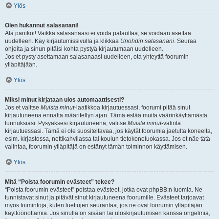
Ylös
Olen hukannut salasanani!
Älä panikoi! Vaikka salasanaasi ei voida palauttaa, se voidaan asettaa
uudelleen. Käy kirjautumissivulla ja klikkaa
Unohdin salasanani
. Seuraa
ohjeita ja sinun pitäisi kohta pystyä kirjautumaan uudelleen.
Jos et pysty asettamaan salasanaasi uudelleen, ota yhteyttä foorumin
ylläpitäjään.
Ylös
Miksi minut kirjataan ulos automaattisesti?
Jos et valitse
Muista minut
-laatikkoa kirjautuessasi, foorumi pitää sinut
kirjautuneena ennalta määritellyn ajan. Tämä estää muita väärinkäyttämästä
tunnuksiasi. Pysyäksesi kirjautuneena, valitse
Muista minut
-valinta
kirjautuessasi. Tämä ei ole suositeltavaa, jos käytät foorumia jaetulta koneelta,
esim. kirjastossa, nettikahvilassa tai koulun tietokoneluokassa. Jos et näe tätä
valintaa, foorumin ylläpitäjä on estänyt tämän toiminnon käyttämisen.
Ylös
Mitä “Poista foorumin evästeet” tekee?
“Poista foorumin evästeet” poistaa evästeet, jotka ovat phpBB:n luomia. Ne
tunnistavat sinut ja pitävät sinut kirjautuneena foorumille. Evästeet tarjoavat
myös toimintoja, kuten luettujen seurantaa, jos ne ovat foorumin ylläpitäjän
käyttöönottamia. Jos sinulla on sisään tai uloskirjautumisen kanssa ongelmia,