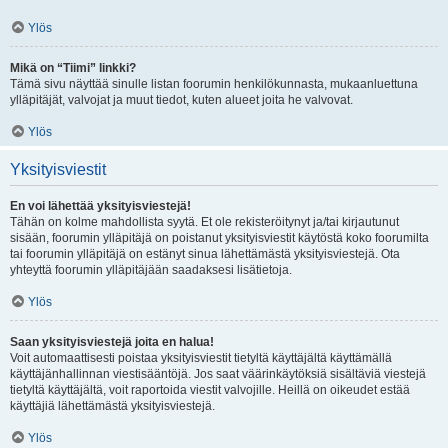
Ylös
Mikä on “Tiimi” linkki?
Tämä sivu näyttää sinulle listan foorumin henkilökunnasta, mukaanluettuna
ylläpitäjät, valvojat ja muut tiedot, kuten alueet joita he valvovat.
Ylös
Yksityisviestit
En voi lähettää yksityisviestejä!
Tähän on kolme mahdollista syytä. Et ole rekisteröitynyt ja/tai kirjautunut
sisään, foorumin ylläpitäjä on poistanut yksityisviestit käytöstä koko foorumilta
tai foorumin ylläpitäjä on estänyt sinua lähettämästä yksityisviestejä. Ota
yhteyttä foorumin ylläpitäjään saadaksesi lisätietoja.
Ylös
Saan yksityisviestejä joita en halua!
Voit automaattisesti poistaa yksityisviestit tietyltä käyttäjältä käyttämällä
käyttäjänhallinnan viestisääntöjä. Jos saat väärinkäytöksiä sisältäviä viestejä
tietyltä käyttäjältä, voit raportoida viestit valvojille. Heillä on oikeudet estää
käyttäjiä lähettämästä yksityisviestejä.
Ylös