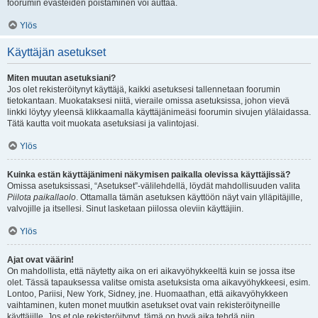
foorumin evästeiden poistaminen voi auttaa.
Ylös
Käyttäjän asetukset
Miten muutan asetuksiani?
Jos olet rekisteröitynyt käyttäjä, kaikki asetuksesi tallennetaan foorumin
tietokantaan. Muokataksesi niitä, vieraile omissa asetuksissa, johon vievä
linkki löytyy yleensä klikkaamalla käyttäjänimeäsi foorumin sivujen ylälaidassa.
Tätä kautta voit muokata asetuksiasi ja valintojasi.
Ylös
Kuinka estän käyttäjänimeni näkymisen paikalla olevissa käyttäjissä?
Omissa asetuksissasi, “Asetukset”-välilehdellä, löydät mahdollisuuden valita
Piilota paikallaolo
. Ottamalla tämän asetuksen käyttöön näyt vain ylläpitäjille,
valvojille ja itsellesi. Sinut lasketaan piilossa oleviin käyttäjiin.
Ylös
Ajat ovat väärin!
On mahdollista, että näytetty aika on eri aikavyöhykkeeltä kuin se jossa itse
olet. Tässä tapauksessa valitse omista asetuksista oma aikavyöhykkeesi, esim.
Lontoo, Pariisi, New York, Sidney, jne. Huomaathan, että aikavyöhykkeen
vaihtaminen, kuten monet muutkin asetukset ovat vain rekisteröityneille
käyttäjille. Jos et ole rekisteröitynyt, tämä on hyvä aika tehdä niin.