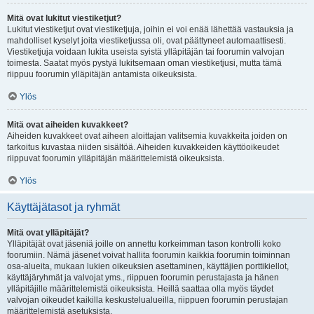
Mitä ovat lukitut viestiketjut?
Lukitut viestiketjut ovat viestiketjuja, joihin ei voi enää lähettää vastauksia ja
mahdolliset kyselyt joita viestiketjussa oli, ovat päättyneet automaattisesti.
Viestiketjuja voidaan lukita useista syistä ylläpitäjän tai foorumin valvojan
toimesta. Saatat myös pystyä lukitsemaan oman viestiketjusi, mutta tämä
riippuu foorumin ylläpitäjän antamista oikeuksista.
Ylös
Mitä ovat aiheiden kuvakkeet?
Aiheiden kuvakkeet ovat aiheen aloittajan valitsemia kuvakkeita joiden on
tarkoitus kuvastaa niiden sisältöä. Aiheiden kuvakkeiden käyttöoikeudet
riippuvat foorumin ylläpitäjän määrittelemistä oikeuksista.
Ylös
Käyttäjätasot ja ryhmät
Mitä ovat ylläpitäjät?
Ylläpitäjät ovat jäseniä joille on annettu korkeimman tason kontrolli koko
foorumiin. Nämä jäsenet voivat hallita foorumin kaikkia foorumin toiminnan
osa-alueita, mukaan lukien oikeuksien asettaminen, käyttäjien porttikiellot,
käyttäjäryhmät ja valvojat yms., riippuen foorumin perustajasta ja hänen
ylläpitäjille määrittelemistä oikeuksista. Heillä saattaa olla myös täydet
valvojan oikeudet kaikilla keskustelualueilla, riippuen foorumin perustajan
määrittelemistä asetuksista.