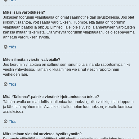
Ylös
Miksi sain varoituksen?
Jokaisen foorumin ylläpitäjällä on omat säännöt heidän sivustollensa. Jos olet
rikkonut sääntöä, voit saada varoituksen. Huomioi, että tämä on foorumin
ylläpitäjän päätös ja phpBB Limitedillä ei ole sivustolla annettavien varoitusten
kanssa mitään tekemistä. Ota yhteyttä foorumin ylläpitäjään, jos olet epävarma
annetun varoituksen syystä.
Ylös
Miten ilmoitan viestin valvojalle?
Jos foorumin ylläpitäjä on sallinut sen, sinun pitäisi nähdä raportointipainike
viestin yhteydessä. Tämän klikkaaminen vie sinut viestin raportoinnin
vaiheiden läpi.
Ylös
Mitä “Tallenna”-painike viestin kirjoittamisessa tekee?
Tämän avulla on mahdollista tallentaa luonnoksia, jotka voit kirjoittaa loppuun
ja lähettää myöhemmin. Avataksesi tallennetun luonnoksen, vieraile komissa
asetuksissa.
Ylös
Miksi minun viestini tarvitsee hyväksynnän?