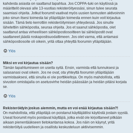
kahdesta asiasta on saattanut tapahtua. Jos COPPA-tuki on käytössä ja
määrittelit olevasi alle 13-vuotias rekisteröityessäsi, sinun tulee seurata
saamiasi ohjeita. Jotkut foorumit vaativat myös uusien tunnusten aktivoinnin
joko sinun itsesi toimesta tai ylläpitäjän toimesta ennen kuin voit kirjautua
sisään. Tämä tieto kerrottiin rekisteröitymisen yhteydessä. Jos sinulle
lähetettiin sähköpostia, seuraa ohjeita. Jos et saanut sähköpostia, olet
saattanut antaa virheellisen sähköpostiosoitteen tai sähköpostit ovat
saattaneet jäädä roskapostisuodattimeen. Jos olet varma, että antamasi
sähköpostiosoite oli oikein, yritä ottaa yhteyttä foorumin ylläpitäjään.
Ylös
Miksi en voi kirjautua sisään?
Tämän tapahtumiseen on useita syitä. Ensin, varmista että tunnuksesi ja
salasanasi ovat oikein. Jos ne ovat, ota yhteyttä foorumin ylläpitäjään
varmistaaksesi, että sinulla ei ole porttikieltoja. On myös mahdollista, että
sivuston omistajalla on asetusvirhe heidän päässään ja heidän pitäisi korjata
se.
Ylös
Rekisteröidyin joskus aiemmin, mutta en voi enää kirjautua sisään?!
On mahdollista, että ylläpitäjä on poistanut käyttäjätilisi käytöstä jostain syystä.
Useat foorumit myös poistavat käyttäjiä, jotka eivät ole kirjoittaneet pitkään
aikaan pienentääkseen tietokantansa kokoa. Jos näin on käynyt, yritä
rekisteröityä uudelleen ja osallistu keskusteluun aktiivisemmin.