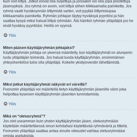
kuin voit liittyä. Jotkut voivat olla suljettuja ja joissakin voi olla jopa piilotettuja
jäsenyyksiä. Jos ryhmä on avoin, voit liittyä siihen klikkaamalla painiketta. Jos
ryhmä vaatii hyväksynnän liittymistä varten, voit pyytää liittymislupaa
klikkaamalla painiketta. Ryhmän johtajan täytyy hyväksyä pyyntösi ja hän
saattaa kysyä miksi haluat liittyä ryhmään. Älä häiriköi ryhmän ylläpitäjiä jos he
eivät hyväksy pyyntöäsi. Heillä on syynsä.
Ylös
Miten pääsen käyttäjäryhmän johtajaksi?
Käyttäjäryhmän johtaja on yleensä määritelty, kun käyttäjäryhmät on alunperin
luotu ylläpitäjän toimesta. Jos haluat luoda käyttäjäryhmän, ensimmäinen
yhteyshenkilösi tulisi olla ylläpitäjä. Kokeile yksityisviestin lähettämistä.
Ylös
Miksi jotkut käyttäjäryhmät näkyvät eri väreillä?
Foorumin ylläpitäjä voi määritellä tietyn käyttäjäryhmän jäsenille värin joka
helpottaa kyseisen käyttäjäryhmän jäsenten tunnistamista.
Ylös
Mikä on “oletusryhmä”?
Jos olet useamman kuin yhden käyttäjäryhmän jäsen, oletusryhmääsi
käytetään määriteltäessä sinun kohdallasi käytettävää ryhmäväriä ja titteliä.
Foorumin ylläpitäjä saattaa antaa sinulle oikeudet vaihtaa oletusryhmääsi
omista asetuksista.