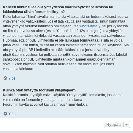
Keneen minun tulee olla yhteydessä väärinkäytöstapauksissa tai
lakiasioissa tähän foorumiin liittyen?
Kuka tahansa “Tiimi”-sivulla mainituista ylläpitäjistä on todennäköisesti sopiva
yhteyshenkilö valituksillesi. Jos et tätä kautta saa vastausta, sinun kannattaa
ottaa yhteyttä verkkotunnuksen omistajaan (tee
whois-kysely
) tai jos kyseessä
on ilmaispalvelussa oleva (esim. Yahoo!, free.fr, f2s.com, jne.), ota yhteyttä
ylläpitoon tai väärinkäytöksistä vastaavaan osastoon kyseisessä palvelussa.
Huomaa, että phpBB Limitedillä
ei ole lainkaan toimivaltaa
ja sitä ei voida
pitää vastuussa miten, missä tai kenen toimesta tämä foorumi on käytössä. Älä
ota yhteyttä phpBB Limitediin missään lakiasioissa
jotka eivät liity
phpBB.com-sivustoon tai pelkkään phpBB-sovellukseen itseensä. Jos lähetät
sähköpostia phpBB Limitedille
mistään kolmannen osapuolen
tämän
sovelluksen käytöstä, voit odottaa niukkasanaista vastausta, jos edes
vastausta lainkaan.
Ylös
Kuinka otan yhteyttä foorumin ylläpitäjään?
Kaikki foorumin käyttäjät voivat käyttää “Ota yhteyttä” -lomaketta, jos täämä
vaihtoehto on foorumin ylläpitäjän mahdollistama.
Foorumin käyttäjät voivat käyttää myös “Tiimi”-linkkiä.
Ylös
Hyppää