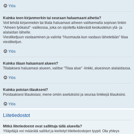
Ylös
Kuinka teen kirjanmerkin tai seuraan haluamaani aihetta?
Voit tehdä kirjanmekin tai tilata haluamasi aiheen valitsemalla sopivan linkin
“Aiheen työkalut” -valikossa, joka on sijoitettu kätevästi keskustelun ylä- ja
alalaidan lähelle.
Viestiketjuun vastaaminen ja valinta “Huomauta kun vastaus lähetetään” tilaa
viestiketjun.
Ylös
Kuinka tilaan haluamani alueen?
Tilataksesi haluamasi alueen, valitse “Tilaa alue” -linkki, aluesivun alalaidassa.
Ylös
Kuinka poistan tilaukseni?
Poistaaksesi tilauksiasi, mene omiin asetuksiisi ja seuraa linkkejä tilauksiisi.
Ylös
Liitetiedostot
Mitkä liitetiedostot ovat sallittuja tällä alueella?
Ylläpitäjä voi määrätä sallitut ja kielletyt liitetiedostojen tyypit. Ota yhteys