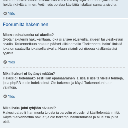
Vaihtoehtoisesti omista asetuksista voit lisätä käyttäjiä suoraan syöttämällä
heidän käyttäjänimen. Voit myös poistaa käyttäjiä listaltasi samalta sivulta.
Ylös
Foorumilta hakeminen
Miten etsin alueelta tai alueilta?
Syötä hakutermi hakukenttään, joka sijaitsee etusivulla, alueen tai viestiketjun
sivulla. Tarkennettuun hakuun pääset klikkaamalla “Tarkennettu haku”-linkkiä
joka on saatavilla jokaisella sivulla. Haun sijainti voi riippua käyttämästäsi
tyylistä.
Ylös
Miksi hakuni ei löytänyt mitään?
Hakusi oli todennäköisesti liian epämääräinen ja sisälsi useita yleisiä termejä,
joita phpBB ei ole indeksoinut. Ole tarkempi ja käytä Tarkennetun haun
valintoja.
Ylös
Miksi haku johti tyhjään sivuun!?
Hakusi palautti liian monta tulosta ja palvelin ei pystynyt käsittelemään niitä.
Käytä “Tarkennettua hakua” ja ole tarkempi hakuehdoissa ja alueissa joilta
etsit.