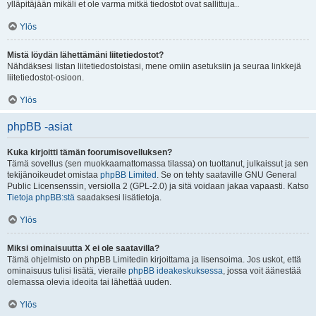
ylläpitäjään mikäli et ole varma mitkä tiedostot ovat sallittuja..
Ylös
Mistä löydän lähettämäni liitetiedostot?
Nähdäksesi listan liitetiedostoistasi, mene omiin asetuksiin ja seuraa linkkejä
liitetiedostot-osioon.
Ylös
phpBB -asiat
Kuka kirjoitti tämän foorumisovelluksen?
Tämä sovellus (sen muokkaamattomassa tilassa) on tuottanut, julkaissut ja sen
tekijänoikeudet omistaa
phpBB Limited
. Se on tehty saataville GNU General
Public Licensenssin, versiolla 2 (GPL-2.0) ja sitä voidaan jakaa vapaasti. Katso
Tietoja phpBB:stä
saadaksesi lisätietoja.
Ylös
Miksi ominaisuutta X ei ole saatavilla?
Tämä ohjelmisto on phpBB Limitedin kirjoittama ja lisensoima. Jos uskot, että
ominaisuus tulisi lisätä, vieraile
phpBB ideakeskuksessa
, jossa voit äänestää
olemassa olevia ideoita tai lähettää uuden.
Ylös