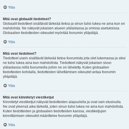
Ylös
Mitä ovat globaalit tiedotteet?
Globaalit tiedotteet sisältävät tärkeää tietoa ja sinun tulisi lukea ne aina kun on
mahdolista. Ne näkyvät jokaisen alueen ylälaidassa ja omissa asetuksissa.
Globaalien tiedotteiden oikeudet myöntää foorumin ylläpitäjä.
Ylös
Mitä ovat tiedotteet?
Tiedotteet usein sisältävät tärkeää tietoa foorumista jota olet lukemassa ja siksi
ne tulisi lukea aina kun mahdollista. Tiedotteet näkyvät jokaisen sivun
ylälaidassa niillä foorumeilla joihin ne on lähetetty. Kuten globaalien
tiedotteiden kohdalla, tiedotteiden lähettämisen oikeudet antaa foorumin
ylläpitäjä.
Ylös
Mitä ovat kiinnitetyt viestiketjut
Kiinnitetyt viestiketjut näkyvät tiedotteiden alapuolella ja ovat vain etusivulla.
Ne ovat yleensä aika tärkeitä, joten sinun tulisi lukea ne aina kun mahdollista.
Kuten tiedotteiden ja globaalien tiedotteiden kanssa, viestiketjujen
kiinnittämisen oikeudet määrittelee foorumin ylläpitäjä.
Ylös