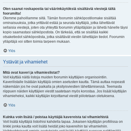
Olen saanut roskapostia tai väärinkäytöksiä sisältäviä viestejä tältä
foorumilta!
Olemme pahoillamme siitä. Tämän foorumin sähköpostilomake sisältää
ominaisuuksia, jotka yrittävät estää ja seurata käyttäjiä, jotka lähettävät
sellaisia viestejä, joten ota yhteyttä foorumin ylläpitäjään ja lähetä hänelle täysi
kopio saamastasi sähköpostista. On tärkeää, että se sisältää kaikki
otsaketiedot sähköpostista, jotka sisältävät viestin lähettäjän tiedot. Foorumin
ylläpitäjä voi sitten toimia tarpeen mukaan.
Ylös
Ystävät ja vihamiehet
Mitä ovat kaveri ja vihamieslistat?
Voit käyttää näitä listoja muiden foorumin käyttäjien organisointiin.
Kaverilistalle lisätään käyttäjiä omien asetusten kautta. Tämä auttaa nopeasti
näkemään jos he ovat paikalla ja yksityisviestien lähettämisessä. Teemasta
riippuen näiden käyttäjien viestit saatetaan myös korostaa. Jos lisäät käyttäjän
vihamieheksi, kaikki käyttäjän kirjoittamat viestit piilotetaan oletuksena.
Ylös
Kuinka voin lisätä / poistaa käyttäjiä kavereista tai vihamiehistä
Voit lisätä käyttäjiä listoihisi kahdella tapaa. Jokaisen käyttäjän profiilissa on
linkki jonka kautta voit lisätä heidät joko kavereihin tai vihamiehiin.