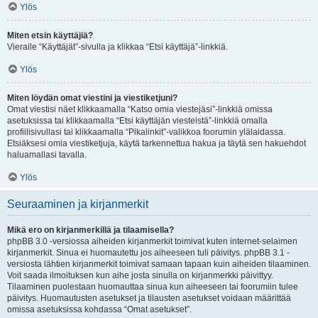
Ylös
Miten etsin käyttäjiä?
Vieraile “Käyttäjät”-sivulla ja klikkaa “Etsi käyttäjä”-linkkiä.
Ylös
Miten löydän omat viestini ja viestiketjuni?
Omat viestisi näet klikkaamalla “Katso omia viestejäsi”-linkkiä omissa
asetuksissa tai klikkaamalla “Etsi käyttäjän viesteistä”-linkkiä omalla
profiilisivullasi tai klikkaamalla “Pikalinkit”-valikkoa foorumin ylälaidassa.
Etsiäksesi omia viestiketjuja, käytä tarkennettua hakua ja täytä sen hakuehdot
haluamallasi tavalla.
Ylös
Seuraaminen ja kirjanmerkit
Mikä ero on kirjanmerkillä ja tilaamisella?
phpBB 3.0 -versiossa aiheiden kirjanmerkit toimivat kuten internet-selaimen
kirjanmerkit. Sinua ei huomautettu jos aiheeseen tuli päivitys. phpBB 3.1 -
versiosta lähtien kirjanmerkit toimivat samaan tapaan kuin aiheiden tilaaminen.
Voit saada ilmoituksen kun aihe josta sinulla on kirjanmerkki päivittyy.
Tilaaminen puolestaan huomauttaa sinua kun aiheeseen tai foorumiin tulee
päivitys. Huomautusten asetukset ja tilausten asetukset voidaan määrittää
omissa asetuksissa kohdassa “Omat asetukset”.