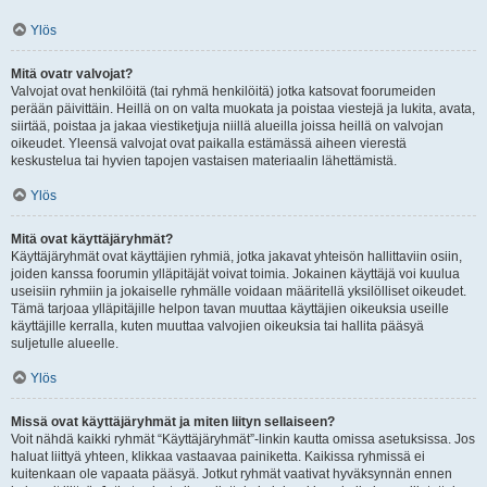
Ylös
Mitä ovatr valvojat?
Valvojat ovat henkilöitä (tai ryhmä henkilöitä) jotka katsovat foorumeiden
perään päivittäin. Heillä on on valta muokata ja poistaa viestejä ja lukita, avata,
siirtää, poistaa ja jakaa viestiketjuja niillä alueilla joissa heillä on valvojan
oikeudet. Yleensä valvojat ovat paikalla estämässä aiheen vierestä
keskustelua tai hyvien tapojen vastaisen materiaalin lähettämistä.
Ylös
Mitä ovat käyttäjäryhmät?
Käyttäjäryhmät ovat käyttäjien ryhmiä, jotka jakavat yhteisön hallittaviin osiin,
joiden kanssa foorumin ylläpitäjät voivat toimia. Jokainen käyttäjä voi kuulua
useisiin ryhmiin ja jokaiselle ryhmälle voidaan määritellä yksilölliset oikeudet.
Tämä tarjoaa ylläpitäjille helpon tavan muuttaa käyttäjien oikeuksia useille
käyttäjille kerralla, kuten muuttaa valvojien oikeuksia tai hallita pääsyä
suljetulle alueelle.
Ylös
Missä ovat käyttäjäryhmät ja miten liityn sellaiseen?
Voit nähdä kaikki ryhmät “Käyttäjäryhmät”-linkin kautta omissa asetuksissa. Jos
haluat liittyä yhteen, klikkaa vastaavaa painiketta. Kaikissa ryhmissä ei
kuitenkaan ole vapaata pääsyä. Jotkut ryhmät vaativat hyväksynnän ennen