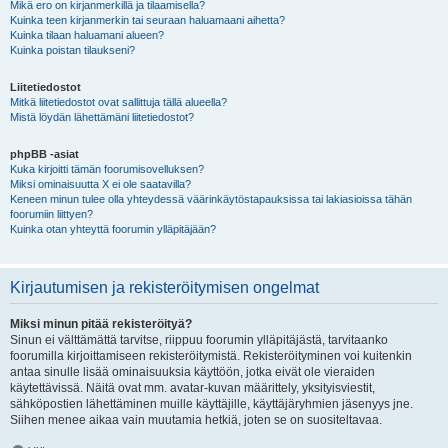
Mikä ero on kirjanmerkillä ja tilaamisella?
Kuinka teen kirjanmerkin tai seuraan haluamaani aihetta?
Kuinka tilaan haluamani alueen?
Kuinka poistan tilaukseni?
Liitetiedostot
Mitkä liitetiedostot ovat sallittuja tällä alueella?
Mistä löydän lähettämäni liitetiedostot?
phpBB -asiat
Kuka kirjoitti tämän foorumisovelluksen?
Miksi ominaisuutta X ei ole saatavilla?
Keneen minun tulee olla yhteydessä väärinkäytöstapauksissa tai lakiasioissa tähän
foorumiin liittyen?
Kuinka otan yhteyttä foorumin ylläpitäjään?
Kirjautumisen ja rekisteröitymisen ongelmat
Miksi minun pitää rekisteröityä?
Sinun ei välttämättä tarvitse, riippuu foorumin ylläpitäjästä, tarvitaanko
foorumilla kirjoittamiseen rekisteröitymistä. Rekisteröityminen voi kuitenkin
antaa sinulle lisää ominaisuuksia käyttöön, jotka eivät ole vieraiden
käytettävissä. Näitä ovat mm. avatar-kuvan määrittely, yksityisviestit,
sähköpostien lähettäminen muille käyttäjille, käyttäjäryhmien jäsenyys jne.
Siihen menee aikaa vain muutamia hetkiä, joten se on suositeltavaa.