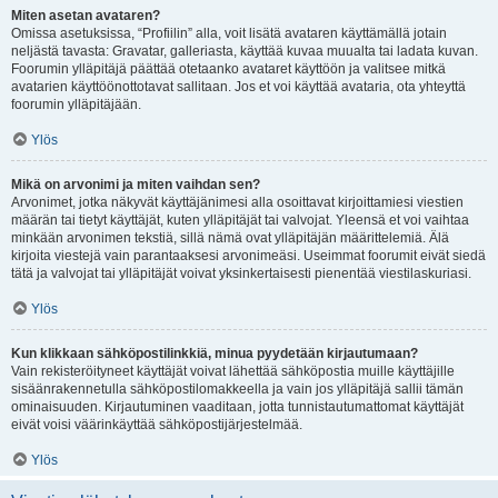
Miten asetan avataren?
Omissa asetuksissa, “Profiilin” alla, voit lisätä avataren käyttämällä jotain
neljästä tavasta: Gravatar, galleriasta, käyttää kuvaa muualta tai ladata kuvan.
Foorumin ylläpitäjä päättää otetaanko avataret käyttöön ja valitsee mitkä
avatarien käyttöönottotavat sallitaan. Jos et voi käyttää avataria, ota yhteyttä
foorumin ylläpitäjään.
Ylös
Mikä on arvonimi ja miten vaihdan sen?
Arvonimet, jotka näkyvät käyttäjänimesi alla osoittavat kirjoittamiesi viestien
määrän tai tietyt käyttäjät, kuten ylläpitäjät tai valvojat. Yleensä et voi vaihtaa
minkään arvonimen tekstiä, sillä nämä ovat ylläpitäjän määrittelemiä. Älä
kirjoita viestejä vain parantaaksesi arvonimeäsi. Useimmat foorumit eivät siedä
tätä ja valvojat tai ylläpitäjät voivat yksinkertaisesti pienentää viestilaskuriasi.
Ylös
Kun klikkaan sähköpostilinkkiä, minua pyydetään kirjautumaan?
Vain rekisteröityneet käyttäjät voivat lähettää sähköpostia muille käyttäjille
sisäänrakennetulla sähköpostilomakkeella ja vain jos ylläpitäjä sallii tämän
ominaisuuden. Kirjautuminen vaaditaan, jotta tunnistautumattomat käyttäjät
eivät voisi väärinkäyttää sähköpostijärjestelmää.
Ylös