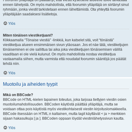
Foorumin ylläpitäjä on päättänyt, että viestit kyseiselle alueelle tulee tarkastaa
ennen lähetystä. On myös mahdollista, että foorumin ylläpitäjä on siirtänyt sinut
ryhmään, jonka viestit tarkistetaan ennen lähettämistä. Ota yhteyttä foorumin
ylläpitäjään saadaksesi lisätietoja.
Ylös
Miten tönäisen viestiketjuani?
Klikkaamalla “Tönaise viestiä” -linkkiä, kun katselet sitä, voit “tönäistä”
viestiketjua alueen ensimmäisen sivun yläosaan. Jos et näe tätä, viestiketjujen
tönäiseminen ei ole sallittua tai aika joka viestiketjujen tönäisemisen välillä
vaaditaan ei ole vielä kulunut. On myös mahdollista nostaa viestiketjua
vastaamalla siihen, mutta varmista että noudatat foorumin sääntöjä jos päätät
tehdä niin.
Ylös
Muotoilu ja aiheiden tyypit
Mikä on BBCode?
BBCode on HTML-kielen tapainen toteutus, joka tarjoaa tiettyjen viestin osien
muotoilumahdollisuuden. BBCoden käytöstä päättää ylläpitäjä, mutta se
voidaan ottaa pois käytöstä myös viestikohtaisesti viestin kirjoituslomakkeella.
BBCode itsessään on HTML:n kaltainen, mutta tagit käyttävät < ja > merkkien
sijaan hakasulkuja [ ja ]. BBCoden oppaan löydät viestinlähetyssivun kautta.
Ylös