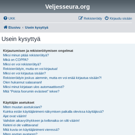
Veljesseura.org
UKK
Rekisteröidy
Kirjaudu sisään
Etusivu
Usein kysyttyä
Usein kysyttyä
Kirjautumisen ja rekisteröitymisen ongelmat
Miksi minun pitää rekisteröityä?
Mikä on COPPA?
Miksi en voi rekisteröityä?
Rekisteröidyin, mutta en voi kirjautua!
Miksi en voi kirjautua sisään?
Rekisteröidyin joskus aiemmin, mutta en voi enää kirjautua sisään?!
Olen hukannut salasanani!
Miksi minut kirjataan ulos automaattisesti?
Mitä “Poista foorumin evästeet” tekee?
Käyttäjän asetukset
Miten muutan asetuksiani?
Kuinka estän käyttäjänimeni näkymisen paikalla olevissa käyttäjissä?
Ajat ovat väärin!
Vaihdoin aikavyöhykkeen ja kellonaika on silti väärin!
Kieleni ei ole valittavana!
Mitä kuvia on käyttäjänimeni vieressä?
Miten asetan avataren?