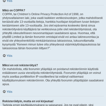
Ylös
Mikä on COPPA?
COPPA, tai Children’s Online Privacy Protection Act of 1998, on
yhdysvaltalainen laki, joka vaatii kaikkien verkkosivustojen, jotka mahdollisesti
keräävät alle 13-vuotiailta tietoja, hankkia huoltajan kirjallisen luvan tietojen
keräämiseen alle 13-vuotiaalta. Jos olet epävarma koskeeko tämä sinua
rekisteröityvänä käyttäjänä tai verkkosivua jolle olet rekisteröitymässä, ota
yhteyttä oikeudelliseen neuvonantajaan saadaksesi apua. Huomaa, että
phpBB Limited ja tämän foorumin omistajat eivät voi antaa lakineuvontaa ja
eivät ole yhteyshenkilöitä minkäänlaisissa lakiasioissa, lukuunottamatta
kysymystä “Keneen minun tulee olla yhteydessä väärinkäytöstapauksissa tai
lakiasioissa tähän foorumiin liittyen?”.
Ylös
Miksi en voi rekisteröityä?
On mahdollista, että foorumin ylläpitäjä on poistanut rekisteröinnin käytöstä
estääkseen uusia vierailijoita rekisteröitymästä. Foorumin ylläpitäjä on voinut
myös asettaa porttikiellon IP-osoitteellesi tai estänyt valitsemasi
käyttäjätunnuksen rekisteröinnin. Ota yhteyttä foorumin ylläpitäjään saadaksesi
apua.
Ylös
Rekisteröidyin, mutta en voi kirjautua!
Tarkista ensin käyttäjätunnuksesi ja salasanasi. Jos ne ovat oikein, yksi