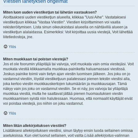
Viestien lähetyksen ongelmat
Miten luon uuden viestiketjun tai lähetän vastauksen?
Aloittaaksesi uuden viestiketjun alueella, klikkaa "Uusi Aihe". Vastataksesi
viestiketjuun klikkaa "Vastaa Viestiin". Viestien kirjoittaminen voi vaatia
rekisteröitymisen. Lista sinun oikeuksistasi alueella on nähtävillä alueen ja
viestiketjun alalaidassa. Esimerkiksi: Voit kirjoittaa uusia viestejä, Voit lähettää
liitetiedostoja, jne.
Ylös
Miten muokkaan tai poistan viestejä?
Jos et ole foorumin ylläpitäjä tai valvoja, voit muokata vain omia viestejäsi. Voit
muokata viestiä klikkaamalla muokkaa-painiketta haluamassasi viestissä.
Joskus painike toimii vain tietyn ajan viestin luomisen jälkeen. Jos joku on jo
vastannut viestiin, löydät viestiketjuun palatessasi pienen tekstin viestisi alla,
joka kertoo viestin muokkauskertojen lukumäärän ja muokkausajan. Tämä
näkyy vain jos joku on vastannut viestiin. Se ei näy, jos valvoja tai ylläpitäjä
muokkaa viestiä, mutta he saattavat jättää pienen huomautuksen viestin
muokkaamisen syistä niin halutessaan. Huomaa, että normaalit käyttäjät eivät
voi poistaa viestejä, jos niihin on joku vastannut.
Ylös
Miten liitän allekirjoituksen viestiini?
Lisätäksesi allekirjoituksen viestiisi, sinun täytyy ensin luoda sellainen omissa
asetuksissa. Kun olet luonut sellaisen, voit valita
Lisää allekirjoitus
-valinnan