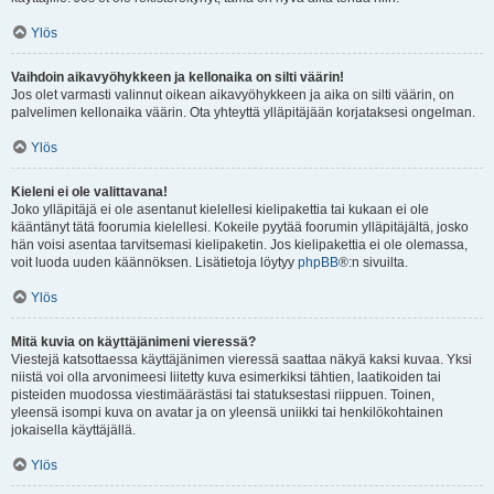
Ylös
Vaihdoin aikavyöhykkeen ja kellonaika on silti väärin!
Jos olet varmasti valinnut oikean aikavyöhykkeen ja aika on silti väärin, on
palvelimen kellonaika väärin. Ota yhteyttä ylläpitäjään korjataksesi ongelman.
Ylös
Kieleni ei ole valittavana!
Joko ylläpitäjä ei ole asentanut kielellesi kielipakettia tai kukaan ei ole
kääntänyt tätä foorumia kielellesi. Kokeile pyytää foorumin ylläpitäjältä, josko
hän voisi asentaa tarvitsemasi kielipaketin. Jos kielipakettia ei ole olemassa,
voit luoda uuden käännöksen. Lisätietoja löytyy
phpBB
®:n sivuilta.
Ylös
Mitä kuvia on käyttäjänimeni vieressä?
Viestejä katsottaessa käyttäjänimen vieressä saattaa näkyä kaksi kuvaa. Yksi
niistä voi olla arvonimeesi liitetty kuva esimerkiksi tähtien, laatikoiden tai
pisteiden muodossa viestimäärästäsi tai statuksestasi riippuen. Toinen,
yleensä isompi kuva on avatar ja on yleensä uniikki tai henkilökohtainen
jokaisella käyttäjällä.
Ylös