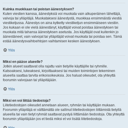
Kuinka muokkaan tai poistan äänestyksen?
Kuten viestien kanssa, äänestyksiä voi muokata vain alkuperäinen lähettäjä,
valvoja tai ylläpitäjä. Muokataksesi äänestystä, muokkaa ensimmäistä viestiä
viestiketjussa. Äänestys on aina kytketty viestiketjun ensimmäiseen viestiin.
Jos kukaan ei ole vielä äänestänyt, käyttäjät voivat poistaa äänestyksen tai
muokata mitä tahansa äänestyksen asetusta. Jos käyttäjät ovat kuitenkin jo
äänestäneet, vain valvojat tai ylläpitäjät voivat muokata tai poistaa sen. Tämä
estää äänestysvaihtoehtojen vaihtamisen kesken äänestyksen.
Ylös
Miksi en pääse alueelle?
Jotkin alueet saattavat olla rajattu vain tietyille käyttäjille tai ryhmille.
Katsoaksesi, lukeaksesi, kirjoittaaksesi tai muiden toimintojen tekeminen
alueella saattaa tarvita erikoisoikeuksia. Jos haluat oikeudet, ota yhteyttä
foorumin valvojaan tai ylläpitäjään.
Ylös
Miksi en voi liittää tiedostoja?
Liitetiedostojen oikeudet annetaan alueen, ryhmän tai käyttäjän mukaan.
Foorumin ylläpitäjä ei välttämättä ole sallinut liitetiedostojen liittämistä tietyllä
alueella tai vain tietyt ryhmät saattavat pystyä liittämään tiedostoja. Ota yhteyttä
foorumin ylläpitäjään jos et tiedä miksi et voi lisätä liitetiedostoja.