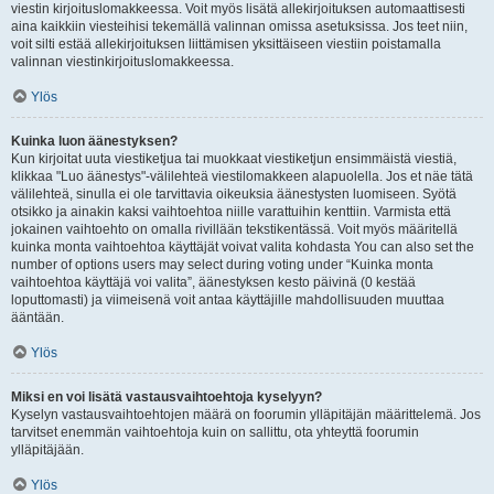
viestin kirjoituslomakkeessa. Voit myös lisätä allekirjoituksen automaattisesti
aina kaikkiin viesteihisi tekemällä valinnan omissa asetuksissa. Jos teet niin,
voit silti estää allekirjoituksen liittämisen yksittäiseen viestiin poistamalla
valinnan viestinkirjoituslomakkeessa.
Ylös
Kuinka luon äänestyksen?
Kun kirjoitat uuta viestiketjua tai muokkaat viestiketjun ensimmäistä viestiä,
klikkaa "Luo äänestys"-välilehteä viestilomakkeen alapuolella. Jos et näe tätä
välilehteä, sinulla ei ole tarvittavia oikeuksia äänestysten luomiseen. Syötä
otsikko ja ainakin kaksi vaihtoehtoa niille varattuihin kenttiin. Varmista että
jokainen vaihtoehto on omalla rivillään tekstikentässä. Voit myös määritellä
kuinka monta vaihtoehtoa käyttäjät voivat valita kohdasta You can also set the
number of options users may select during voting under “Kuinka monta
vaihtoehtoa käyttäjä voi valita”, äänestyksen kesto päivinä (0 kestää
loputtomasti) ja viimeisenä voit antaa käyttäjille mahdollisuuden muuttaa
ääntään.
Ylös
Miksi en voi lisätä vastausvaihtoehtoja kyselyyn?
Kyselyn vastausvaihtoehtojen määrä on foorumin ylläpitäjän määrittelemä. Jos
tarvitset enemmän vaihtoehtoja kuin on sallittu, ota yhteyttä foorumin
ylläpitäjään.
Ylös