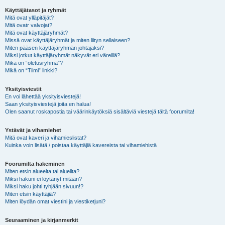
Käyttäjätasot ja ryhmät
Mitä ovat ylläpitäjät?
Mitä ovatr valvojat?
Mitä ovat käyttäjäryhmät?
Missä ovat käyttäjäryhmät ja miten liityn sellaiseen?
Miten pääsen käyttäjäryhmän johtajaksi?
Miksi jotkut käyttäjäryhmät näkyvät eri väreillä?
Mikä on “oletusryhmä”?
Mikä on “Tiimi” linkki?
Yksityisviestit
En voi lähettää yksityisviestejä!
Saan yksityisviestejä joita en halua!
Olen saanut roskapostia tai väärinkäytöksiä sisältäviä viestejä tältä foorumilta!
Ystävät ja vihamiehet
Mitä ovat kaveri ja vihamieslistat?
Kuinka voin lisätä / poistaa käyttäjiä kavereista tai vihamiehistä
Foorumilta hakeminen
Miten etsin alueelta tai alueilta?
Miksi hakuni ei löytänyt mitään?
Miksi haku johti tyhjään sivuun!?
Miten etsin käyttäjiä?
Miten löydän omat viestini ja viestiketjuni?
Seuraaminen ja kirjanmerkit