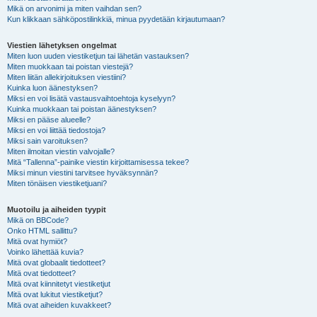
Mikä on arvonimi ja miten vaihdan sen?
Kun klikkaan sähköpostilinkkiä, minua pyydetään kirjautumaan?
Viestien lähetyksen ongelmat
Miten luon uuden viestiketjun tai lähetän vastauksen?
Miten muokkaan tai poistan viestejä?
Miten liitän allekirjoituksen viestiini?
Kuinka luon äänestyksen?
Miksi en voi lisätä vastausvaihtoehtoja kyselyyn?
Kuinka muokkaan tai poistan äänestyksen?
Miksi en pääse alueelle?
Miksi en voi liittää tiedostoja?
Miksi sain varoituksen?
Miten ilmoitan viestin valvojalle?
Mitä “Tallenna”-painike viestin kirjoittamisessa tekee?
Miksi minun viestini tarvitsee hyväksynnän?
Miten tönäisen viestiketjuani?
Muotoilu ja aiheiden tyypit
Mikä on BBCode?
Onko HTML sallittu?
Mitä ovat hymiöt?
Voinko lähettää kuvia?
Mitä ovat globaalit tiedotteet?
Mitä ovat tiedotteet?
Mitä ovat kiinnitetyt viestiketjut
Mitä ovat lukitut viestiketjut?
Mitä ovat aiheiden kuvakkeet?