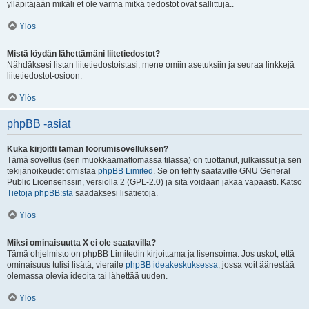
ylläpitäjään mikäli et ole varma mitkä tiedostot ovat sallittuja..
Ylös
Mistä löydän lähettämäni liitetiedostot?
Nähdäksesi listan liitetiedostoistasi, mene omiin asetuksiin ja seuraa linkkejä
liitetiedostot-osioon.
Ylös
phpBB -asiat
Kuka kirjoitti tämän foorumisovelluksen?
Tämä sovellus (sen muokkaamattomassa tilassa) on tuottanut, julkaissut ja sen
tekijänoikeudet omistaa
phpBB Limited
. Se on tehty saataville GNU General
Public Licensenssin, versiolla 2 (GPL-2.0) ja sitä voidaan jakaa vapaasti. Katso
Tietoja phpBB:stä
saadaksesi lisätietoja.
Ylös
Miksi ominaisuutta X ei ole saatavilla?
Tämä ohjelmisto on phpBB Limitedin kirjoittama ja lisensoima. Jos uskot, että
ominaisuus tulisi lisätä, vieraile
phpBB ideakeskuksessa
, jossa voit äänestää
olemassa olevia ideoita tai lähettää uuden.
Ylös