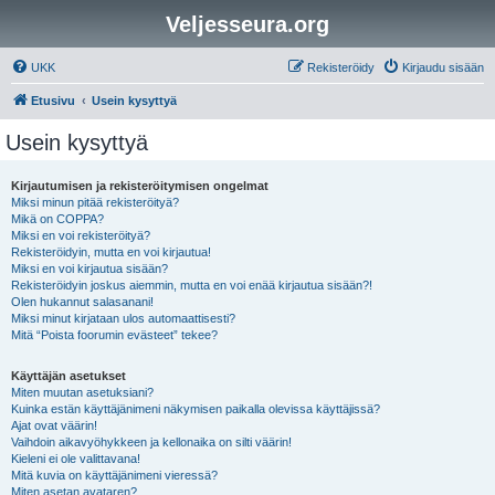
Veljesseura.org
UKK
Rekisteröidy
Kirjaudu sisään
Etusivu
Usein kysyttyä
Usein kysyttyä
Kirjautumisen ja rekisteröitymisen ongelmat
Miksi minun pitää rekisteröityä?
Mikä on COPPA?
Miksi en voi rekisteröityä?
Rekisteröidyin, mutta en voi kirjautua!
Miksi en voi kirjautua sisään?
Rekisteröidyin joskus aiemmin, mutta en voi enää kirjautua sisään?!
Olen hukannut salasanani!
Miksi minut kirjataan ulos automaattisesti?
Mitä “Poista foorumin evästeet” tekee?
Käyttäjän asetukset
Miten muutan asetuksiani?
Kuinka estän käyttäjänimeni näkymisen paikalla olevissa käyttäjissä?
Ajat ovat väärin!
Vaihdoin aikavyöhykkeen ja kellonaika on silti väärin!
Kieleni ei ole valittavana!
Mitä kuvia on käyttäjänimeni vieressä?
Miten asetan avataren?