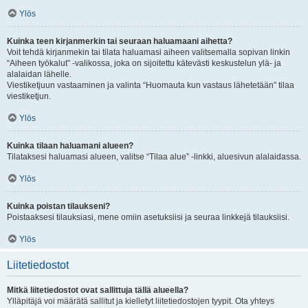
Ylös
Kuinka teen kirjanmerkin tai seuraan haluamaani aihetta?
Voit tehdä kirjanmekin tai tilata haluamasi aiheen valitsemalla sopivan linkin
“Aiheen työkalut” -valikossa, joka on sijoitettu kätevästi keskustelun ylä- ja
alalaidan lähelle.
Viestiketjuun vastaaminen ja valinta “Huomauta kun vastaus lähetetään” tilaa
viestiketjun.
Ylös
Kuinka tilaan haluamani alueen?
Tilataksesi haluamasi alueen, valitse “Tilaa alue” -linkki, aluesivun alalaidassa.
Ylös
Kuinka poistan tilaukseni?
Poistaaksesi tilauksiasi, mene omiin asetuksiisi ja seuraa linkkejä tilauksiisi.
Ylös
Liitetiedostot
Mitkä liitetiedostot ovat sallittuja tällä alueella?
Ylläpitäjä voi määrätä sallitut ja kielletyt liitetiedostojen tyypit. Ota yhteys