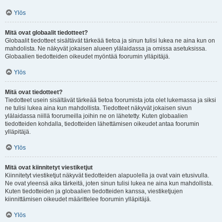
Ylös
Mitä ovat globaalit tiedotteet?
Globaalit tiedotteet sisältävät tärkeää tietoa ja sinun tulisi lukea ne aina kun on
mahdolista. Ne näkyvät jokaisen alueen ylälaidassa ja omissa asetuksissa.
Globaalien tiedotteiden oikeudet myöntää foorumin ylläpitäjä.
Ylös
Mitä ovat tiedotteet?
Tiedotteet usein sisältävät tärkeää tietoa foorumista jota olet lukemassa ja siksi
ne tulisi lukea aina kun mahdollista. Tiedotteet näkyvät jokaisen sivun
ylälaidassa niillä foorumeilla joihin ne on lähetetty. Kuten globaalien
tiedotteiden kohdalla, tiedotteiden lähettämisen oikeudet antaa foorumin
ylläpitäjä.
Ylös
Mitä ovat kiinnitetyt viestiketjut
Kiinnitetyt viestiketjut näkyvät tiedotteiden alapuolella ja ovat vain etusivulla.
Ne ovat yleensä aika tärkeitä, joten sinun tulisi lukea ne aina kun mahdollista.
Kuten tiedotteiden ja globaalien tiedotteiden kanssa, viestiketjujen
kiinnittämisen oikeudet määrittelee foorumin ylläpitäjä.
Ylös