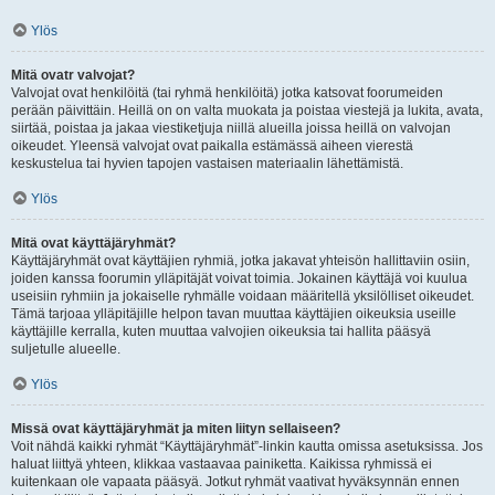
Ylös
Mitä ovatr valvojat?
Valvojat ovat henkilöitä (tai ryhmä henkilöitä) jotka katsovat foorumeiden
perään päivittäin. Heillä on on valta muokata ja poistaa viestejä ja lukita, avata,
siirtää, poistaa ja jakaa viestiketjuja niillä alueilla joissa heillä on valvojan
oikeudet. Yleensä valvojat ovat paikalla estämässä aiheen vierestä
keskustelua tai hyvien tapojen vastaisen materiaalin lähettämistä.
Ylös
Mitä ovat käyttäjäryhmät?
Käyttäjäryhmät ovat käyttäjien ryhmiä, jotka jakavat yhteisön hallittaviin osiin,
joiden kanssa foorumin ylläpitäjät voivat toimia. Jokainen käyttäjä voi kuulua
useisiin ryhmiin ja jokaiselle ryhmälle voidaan määritellä yksilölliset oikeudet.
Tämä tarjoaa ylläpitäjille helpon tavan muuttaa käyttäjien oikeuksia useille
käyttäjille kerralla, kuten muuttaa valvojien oikeuksia tai hallita pääsyä
suljetulle alueelle.
Ylös
Missä ovat käyttäjäryhmät ja miten liityn sellaiseen?
Voit nähdä kaikki ryhmät “Käyttäjäryhmät”-linkin kautta omissa asetuksissa. Jos
haluat liittyä yhteen, klikkaa vastaavaa painiketta. Kaikissa ryhmissä ei
kuitenkaan ole vapaata pääsyä. Jotkut ryhmät vaativat hyväksynnän ennen