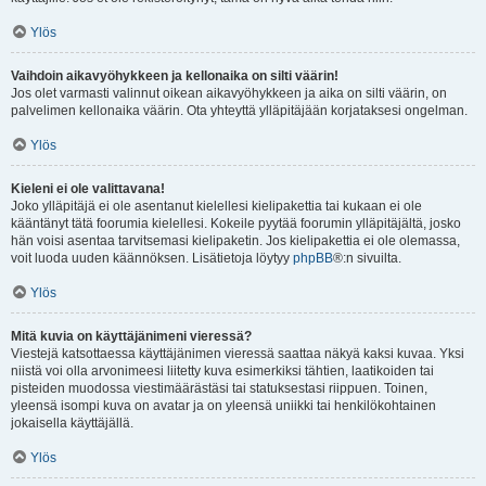
Ylös
Vaihdoin aikavyöhykkeen ja kellonaika on silti väärin!
Jos olet varmasti valinnut oikean aikavyöhykkeen ja aika on silti väärin, on
palvelimen kellonaika väärin. Ota yhteyttä ylläpitäjään korjataksesi ongelman.
Ylös
Kieleni ei ole valittavana!
Joko ylläpitäjä ei ole asentanut kielellesi kielipakettia tai kukaan ei ole
kääntänyt tätä foorumia kielellesi. Kokeile pyytää foorumin ylläpitäjältä, josko
hän voisi asentaa tarvitsemasi kielipaketin. Jos kielipakettia ei ole olemassa,
voit luoda uuden käännöksen. Lisätietoja löytyy
phpBB
®:n sivuilta.
Ylös
Mitä kuvia on käyttäjänimeni vieressä?
Viestejä katsottaessa käyttäjänimen vieressä saattaa näkyä kaksi kuvaa. Yksi
niistä voi olla arvonimeesi liitetty kuva esimerkiksi tähtien, laatikoiden tai
pisteiden muodossa viestimäärästäsi tai statuksestasi riippuen. Toinen,
yleensä isompi kuva on avatar ja on yleensä uniikki tai henkilökohtainen
jokaisella käyttäjällä.
Ylös