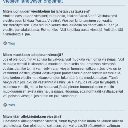
Viestien lähetyksen ongelmat
Miten luon uuden viestiketjun tai lähetän vastauksen?
Aloittaaksesi uuden viestiketjun alueella, klikkaa "Uusi Aihe". Vastataksesi
viestiketjuun klikkaa "Vastaa Viestiin". Viestien kirjoittaminen voi vaatia
rekisteröitymisen. Lista sinun oikeuksistasi alueella on nähtävillä alueen ja
viestiketjun alalaidassa. Esimerkiksi: Voit kirjoittaa uusia viestejä, Voit lähettää
liitetiedostoja, jne.
Ylös
Miten muokkaan tai poistan viestejä?
Jos et ole foorumin ylläpitäjä tai valvoja, voit muokata vain omia viestejäsi. Voit
muokata viestiä klikkaamalla muokkaa-painiketta haluamassasi viestissä.
Joskus painike toimii vain tietyn ajan viestin luomisen jälkeen. Jos joku on jo
vastannut viestiin, löydät viestiketjuun palatessasi pienen tekstin viestisi alla,
joka kertoo viestin muokkauskertojen lukumäärän ja muokkausajan. Tämä
näkyy vain jos joku on vastannut viestiin. Se ei näy, jos valvoja tai ylläpitäjä
muokkaa viestiä, mutta he saattavat jättää pienen huomautuksen viestin
muokkaamisen syistä niin halutessaan. Huomaa, että normaalit käyttäjät eivät
voi poistaa viestejä, jos niihin on joku vastannut.
Ylös
Miten liitän allekirjoituksen viestiini?
Lisätäksesi allekirjoituksen viestiisi, sinun täytyy ensin luoda sellainen omissa
asetuksissa. Kun olet luonut sellaisen, voit valita
Lisää allekirjoitus
-valinnan