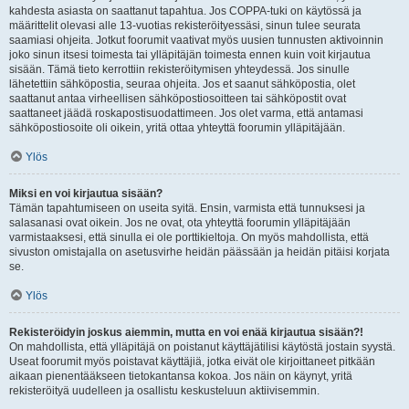
kahdesta asiasta on saattanut tapahtua. Jos COPPA-tuki on käytössä ja
määrittelit olevasi alle 13-vuotias rekisteröityessäsi, sinun tulee seurata
saamiasi ohjeita. Jotkut foorumit vaativat myös uusien tunnusten aktivoinnin
joko sinun itsesi toimesta tai ylläpitäjän toimesta ennen kuin voit kirjautua
sisään. Tämä tieto kerrottiin rekisteröitymisen yhteydessä. Jos sinulle
lähetettiin sähköpostia, seuraa ohjeita. Jos et saanut sähköpostia, olet
saattanut antaa virheellisen sähköpostiosoitteen tai sähköpostit ovat
saattaneet jäädä roskapostisuodattimeen. Jos olet varma, että antamasi
sähköpostiosoite oli oikein, yritä ottaa yhteyttä foorumin ylläpitäjään.
Ylös
Miksi en voi kirjautua sisään?
Tämän tapahtumiseen on useita syitä. Ensin, varmista että tunnuksesi ja
salasanasi ovat oikein. Jos ne ovat, ota yhteyttä foorumin ylläpitäjään
varmistaaksesi, että sinulla ei ole porttikieltoja. On myös mahdollista, että
sivuston omistajalla on asetusvirhe heidän päässään ja heidän pitäisi korjata
se.
Ylös
Rekisteröidyin joskus aiemmin, mutta en voi enää kirjautua sisään?!
On mahdollista, että ylläpitäjä on poistanut käyttäjätilisi käytöstä jostain syystä.
Useat foorumit myös poistavat käyttäjiä, jotka eivät ole kirjoittaneet pitkään
aikaan pienentääkseen tietokantansa kokoa. Jos näin on käynyt, yritä
rekisteröityä uudelleen ja osallistu keskusteluun aktiivisemmin.