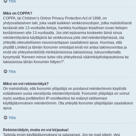
Ylös
Mikä on COPPA?
COPPA, tai Children’s Online Privacy Protection Act of 1998, on
yhdysvaltalainen laki, joka vaatii kaikkien verkkosivustojen, jotka mahdollisesti
keräävät alle 13-vuotiailta tietoja, hankkia huoltajan kirjallisen luvan tietojen
keräämiseen alle 13-vuotiaalta. Jos olet epävarma koskeeko tämä sinua
rekisteröityvänä käyttäjänä tai verkkosivua jolle olet rekisteröitymässä, ota
yhteyttä oikeudelliseen neuvonantajaan saadaksesi apua. Huomaa, että
phpBB Limited ja tämän foorumin omistajat eivät voi antaa lakineuvontaa ja
eivät ole yhteyshenkilöitä minkäänlaisissa lakiasioissa, lukuunottamatta
kysymystä “Keneen minun tulee olla yhteydessä väärinkäytöstapauksissa tai
lakiasioissa tähän foorumiin liittyen?”.
Ylös
Miksi en voi rekisteröityä?
On mahdollista, että foorumin ylläpitäjä on poistanut rekisteröinnin käytöstä
estääkseen uusia vierailijoita rekisteröitymästä. Foorumin ylläpitäjä on voinut
myös asettaa porttikiellon IP-osoitteellesi tai estänyt valitsemasi
käyttäjätunnuksen rekisteröinnin. Ota yhteyttä foorumin ylläpitäjään saadaksesi
apua.
Ylös
Rekisteröidyin, mutta en voi kirjautua!
Tarkista ensin käyttäjätunnuksesi ja salasanasi. Jos ne ovat oikein, yksi