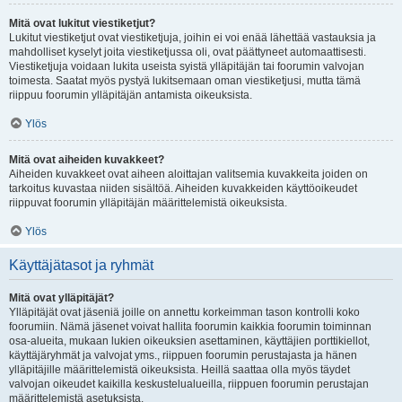
Mitä ovat lukitut viestiketjut?
Lukitut viestiketjut ovat viestiketjuja, joihin ei voi enää lähettää vastauksia ja
mahdolliset kyselyt joita viestiketjussa oli, ovat päättyneet automaattisesti.
Viestiketjuja voidaan lukita useista syistä ylläpitäjän tai foorumin valvojan
toimesta. Saatat myös pystyä lukitsemaan oman viestiketjusi, mutta tämä
riippuu foorumin ylläpitäjän antamista oikeuksista.
Ylös
Mitä ovat aiheiden kuvakkeet?
Aiheiden kuvakkeet ovat aiheen aloittajan valitsemia kuvakkeita joiden on
tarkoitus kuvastaa niiden sisältöä. Aiheiden kuvakkeiden käyttöoikeudet
riippuvat foorumin ylläpitäjän määrittelemistä oikeuksista.
Ylös
Käyttäjätasot ja ryhmät
Mitä ovat ylläpitäjät?
Ylläpitäjät ovat jäseniä joille on annettu korkeimman tason kontrolli koko
foorumiin. Nämä jäsenet voivat hallita foorumin kaikkia foorumin toiminnan
osa-alueita, mukaan lukien oikeuksien asettaminen, käyttäjien porttikiellot,
käyttäjäryhmät ja valvojat yms., riippuen foorumin perustajasta ja hänen
ylläpitäjille määrittelemistä oikeuksista. Heillä saattaa olla myös täydet
valvojan oikeudet kaikilla keskustelualueilla, riippuen foorumin perustajan
määrittelemistä asetuksista.