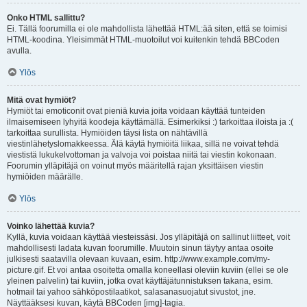
Onko HTML sallittu?
Ei. Tällä foorumilla ei ole mahdollista lähettää HTML:ää siten, että se toimisi
HTML-koodina. Yleisimmät HTML-muotoilut voi kuitenkin tehdä BBCoden
avulla.
Ylös
Mitä ovat hymiöt?
Hymiöt tai emoticonit ovat pieniä kuvia joita voidaan käyttää tunteiden
ilmaisemiseen lyhyitä koodeja käyttämällä. Esimerkiksi :) tarkoittaa iloista ja :(
tarkoittaa surullista. Hymiöiden täysi lista on nähtävillä
viestinlähetyslomakkeessa. Älä käytä hymiöitä liikaa, sillä ne voivat tehdä
viestistä lukukelvottoman ja valvoja voi poistaa niitä tai viestin kokonaan.
Foorumin ylläpitäjä on voinut myös määritellä rajan yksittäisen viestin
hymiöiden määrälle.
Ylös
Voinko lähettää kuvia?
Kyllä, kuvia voidaan käyttää viesteissäsi. Jos ylläpitäjä on sallinut liitteet, voit
mahdollisesti ladata kuvan foorumille. Muutoin sinun täytyy antaa osoite
julkisesti saatavilla olevaan kuvaan, esim. http://www.example.com/my-
picture.gif. Et voi antaa osoitetta omalla koneellasi oleviin kuviin (ellei se ole
yleinen palvelin) tai kuviin, jotka ovat käyttäjätunnistuksen takana, esim.
hotmail tai yahoo sähköpostilaatikot, salasanasuojatut sivustot, jne.
Näyttääksesi kuvan, käytä BBCoden [img]-tagia.