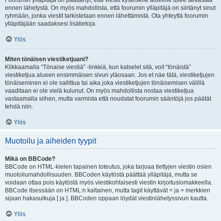
Foorumin ylläpitäjä on päättänyt, että viestit kyseiselle alueelle tulee tarkastaa
ennen lähetystä. On myös mahdollista, että foorumin ylläpitäjä on siirtänyt sinut
ryhmään, jonka viestit tarkistetaan ennen lähettämistä. Ota yhteyttä foorumin
ylläpitäjään saadaksesi lisätietoja.
Ylös
Miten tönäisen viestiketjuani?
Klikkaamalla “Tönaise viestiä” -linkkiä, kun katselet sitä, voit “tönäistä”
viestiketjua alueen ensimmäisen sivun yläosaan. Jos et näe tätä, viestiketjujen
tönäiseminen ei ole sallittua tai aika joka viestiketjujen tönäisemisen välillä
vaaditaan ei ole vielä kulunut. On myös mahdollista nostaa viestiketjua
vastaamalla siihen, mutta varmista että noudatat foorumin sääntöjä jos päätät
tehdä niin.
Ylös
Muotoilu ja aiheiden tyypit
Mikä on BBCode?
BBCode on HTML-kielen tapainen toteutus, joka tarjoaa tiettyjen viestin osien
muotoilumahdollisuuden. BBCoden käytöstä päättää ylläpitäjä, mutta se
voidaan ottaa pois käytöstä myös viestikohtaisesti viestin kirjoituslomakkeella.
BBCode itsessään on HTML:n kaltainen, mutta tagit käyttävät < ja > merkkien
sijaan hakasulkuja [ ja ]. BBCoden oppaan löydät viestinlähetyssivun kautta.
Ylös