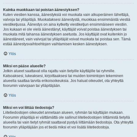
Kuinka muokkaan tai poistan äänestyksen?
Kuten viestien kanssa, äänestyksiä voi muokata vain alkuperäinen lähettäjä,
valvoja tai ylläpitäjä. Muokataksesi äänestystä, muokkaa ensimmäistä viestiä
viestiketjussa. Äänestys on aina kytketty viestiketjun ensimmäiseen viestiin.
Jos kukaan ei ole vielä äänestänyt, käyttäjät voivat poistaa äänestyksen tai
muokata mitä tahansa äänestyksen asetusta. Jos käyttäjät ovat kuitenkin jo
äänestäneet, vain valvojat tai ylläpitäjät voivat muokata tai poistaa sen. Tämä
estää äänestysvaihtoehtojen vaihtamisen kesken äänestyksen.
Ylös
Miksi en pääse alueelle?
Jotkin alueet saattavat olla rajattu vain tietyille käyttäjille tai ryhmille.
Katsoaksesi, lukeaksesi, kirjoittaaksesi tai muiden toimintojen tekeminen
alueella saattaa tarvita erikoisoikeuksia. Jos haluat oikeudet, ota yhteyttä
foorumin valvojaan tai ylläpitäjään.
Ylös
Miksi en voi liittää tiedostoja?
Liitetiedostojen oikeudet annetaan alueen, ryhmän tai käyttäjän mukaan.
Foorumin ylläpitäjä ei välttämättä ole sallinut liitetiedostojen liittämistä tietyllä
alueella tai vain tietyt ryhmät saattavat pystyä liittämään tiedostoja. Ota yhteyttä
foorumin ylläpitäjään jos et tiedä miksi et voi lisätä liitetiedostoja.