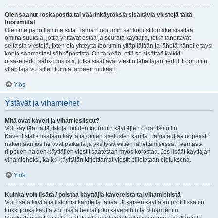
Olen saanut roskapostia tai väärinkäytöksiä sisältäviä viestejä tältä
foorumilta!
Olemme pahoillamme siitä. Tämän foorumin sähköpostilomake sisältää
ominaisuuksia, jotka yrittävät estää ja seurata käyttäjiä, jotka lähettävät
sellaisia viestejä, joten ota yhteyttä foorumin ylläpitäjään ja lähetä hänelle täysi
kopio saamastasi sähköpostista. On tärkeää, että se sisältää kaikki
otsaketiedot sähköpostista, jotka sisältävät viestin lähettäjän tiedot. Foorumin
ylläpitäjä voi sitten toimia tarpeen mukaan.
Ylös
Ystävät ja vihamiehet
Mitä ovat kaveri ja vihamieslistat?
Voit käyttää näitä listoja muiden foorumin käyttäjien organisointiin.
Kaverilistalle lisätään käyttäjiä omien asetusten kautta. Tämä auttaa nopeasti
näkemään jos he ovat paikalla ja yksityisviestien lähettämisessä. Teemasta
riippuen näiden käyttäjien viestit saatetaan myös korostaa. Jos lisäät käyttäjän
vihamieheksi, kaikki käyttäjän kirjoittamat viestit piilotetaan oletuksena.
Ylös
Kuinka voin lisätä / poistaa käyttäjiä kavereista tai vihamiehistä
Voit lisätä käyttäjiä listoihisi kahdella tapaa. Jokaisen käyttäjän profiilissa on
linkki jonka kautta voit lisätä heidät joko kavereihin tai vihamiehiin.