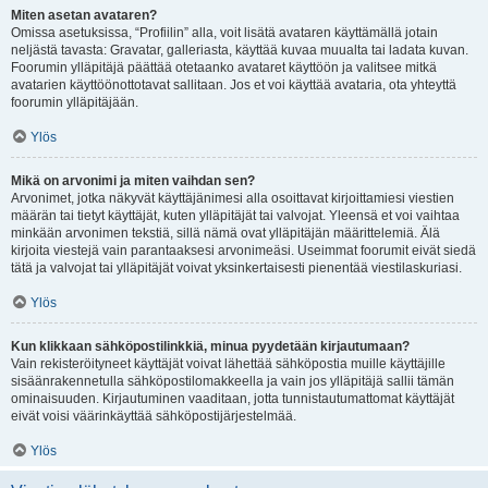
Miten asetan avataren?
Omissa asetuksissa, “Profiilin” alla, voit lisätä avataren käyttämällä jotain
neljästä tavasta: Gravatar, galleriasta, käyttää kuvaa muualta tai ladata kuvan.
Foorumin ylläpitäjä päättää otetaanko avataret käyttöön ja valitsee mitkä
avatarien käyttöönottotavat sallitaan. Jos et voi käyttää avataria, ota yhteyttä
foorumin ylläpitäjään.
Ylös
Mikä on arvonimi ja miten vaihdan sen?
Arvonimet, jotka näkyvät käyttäjänimesi alla osoittavat kirjoittamiesi viestien
määrän tai tietyt käyttäjät, kuten ylläpitäjät tai valvojat. Yleensä et voi vaihtaa
minkään arvonimen tekstiä, sillä nämä ovat ylläpitäjän määrittelemiä. Älä
kirjoita viestejä vain parantaaksesi arvonimeäsi. Useimmat foorumit eivät siedä
tätä ja valvojat tai ylläpitäjät voivat yksinkertaisesti pienentää viestilaskuriasi.
Ylös
Kun klikkaan sähköpostilinkkiä, minua pyydetään kirjautumaan?
Vain rekisteröityneet käyttäjät voivat lähettää sähköpostia muille käyttäjille
sisäänrakennetulla sähköpostilomakkeella ja vain jos ylläpitäjä sallii tämän
ominaisuuden. Kirjautuminen vaaditaan, jotta tunnistautumattomat käyttäjät
eivät voisi väärinkäyttää sähköpostijärjestelmää.
Ylös