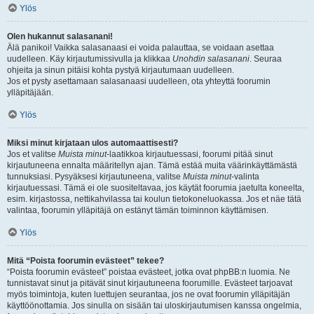
Ylös
Olen hukannut salasanani!
Älä panikoi! Vaikka salasanaasi ei voida palauttaa, se voidaan asettaa
uudelleen. Käy kirjautumissivulla ja klikkaa
Unohdin salasanani
. Seuraa
ohjeita ja sinun pitäisi kohta pystyä kirjautumaan uudelleen.
Jos et pysty asettamaan salasanaasi uudelleen, ota yhteyttä foorumin
ylläpitäjään.
Ylös
Miksi minut kirjataan ulos automaattisesti?
Jos et valitse
Muista minut
-laatikkoa kirjautuessasi, foorumi pitää sinut
kirjautuneena ennalta määritellyn ajan. Tämä estää muita väärinkäyttämästä
tunnuksiasi. Pysyäksesi kirjautuneena, valitse
Muista minut
-valinta
kirjautuessasi. Tämä ei ole suositeltavaa, jos käytät foorumia jaetulta koneelta,
esim. kirjastossa, nettikahvilassa tai koulun tietokoneluokassa. Jos et näe tätä
valintaa, foorumin ylläpitäjä on estänyt tämän toiminnon käyttämisen.
Ylös
Mitä “Poista foorumin evästeet” tekee?
“Poista foorumin evästeet” poistaa evästeet, jotka ovat phpBB:n luomia. Ne
tunnistavat sinut ja pitävät sinut kirjautuneena foorumille. Evästeet tarjoavat
myös toimintoja, kuten luettujen seurantaa, jos ne ovat foorumin ylläpitäjän
käyttöönottamia. Jos sinulla on sisään tai uloskirjautumisen kanssa ongelmia,