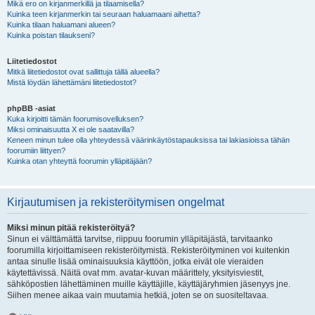
Mikä ero on kirjanmerkillä ja tilaamisella?
Kuinka teen kirjanmerkin tai seuraan haluamaani aihetta?
Kuinka tilaan haluamani alueen?
Kuinka poistan tilaukseni?
Liitetiedostot
Mitkä liitetiedostot ovat sallittuja tällä alueella?
Mistä löydän lähettämäni liitetiedostot?
phpBB -asiat
Kuka kirjoitti tämän foorumisovelluksen?
Miksi ominaisuutta X ei ole saatavilla?
Keneen minun tulee olla yhteydessä väärinkäytöstapauksissa tai lakiasioissa tähän
foorumiin liittyen?
Kuinka otan yhteyttä foorumin ylläpitäjään?
Kirjautumisen ja rekisteröitymisen ongelmat
Miksi minun pitää rekisteröityä?
Sinun ei välttämättä tarvitse, riippuu foorumin ylläpitäjästä, tarvitaanko
foorumilla kirjoittamiseen rekisteröitymistä. Rekisteröityminen voi kuitenkin
antaa sinulle lisää ominaisuuksia käyttöön, jotka eivät ole vieraiden
käytettävissä. Näitä ovat mm. avatar-kuvan määrittely, yksityisviestit,
sähköpostien lähettäminen muille käyttäjille, käyttäjäryhmien jäsenyys jne.
Siihen menee aikaa vain muutamia hetkiä, joten se on suositeltavaa.