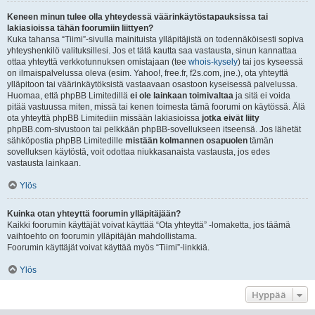
Keneen minun tulee olla yhteydessä väärinkäytöstapauksissa tai
lakiasioissa tähän foorumiin liittyen?
Kuka tahansa “Tiimi”-sivulla mainituista ylläpitäjistä on todennäköisesti sopiva
yhteyshenkilö valituksillesi. Jos et tätä kautta saa vastausta, sinun kannattaa
ottaa yhteyttä verkkotunnuksen omistajaan (tee
whois-kysely
) tai jos kyseessä
on ilmaispalvelussa oleva (esim. Yahoo!, free.fr, f2s.com, jne.), ota yhteyttä
ylläpitoon tai väärinkäytöksistä vastaavaan osastoon kyseisessä palvelussa.
Huomaa, että phpBB Limitedillä
ei ole lainkaan toimivaltaa
ja sitä ei voida
pitää vastuussa miten, missä tai kenen toimesta tämä foorumi on käytössä. Älä
ota yhteyttä phpBB Limitediin missään lakiasioissa
jotka eivät liity
phpBB.com-sivustoon tai pelkkään phpBB-sovellukseen itseensä. Jos lähetät
sähköpostia phpBB Limitedille
mistään kolmannen osapuolen
tämän
sovelluksen käytöstä, voit odottaa niukkasanaista vastausta, jos edes
vastausta lainkaan.
Ylös
Kuinka otan yhteyttä foorumin ylläpitäjään?
Kaikki foorumin käyttäjät voivat käyttää “Ota yhteyttä” -lomaketta, jos täämä
vaihtoehto on foorumin ylläpitäjän mahdollistama.
Foorumin käyttäjät voivat käyttää myös “Tiimi”-linkkiä.
Ylös
Hyppää