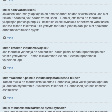
Ylös
Miksi sain varoituksen?
Jokaisen foorumin ylläpitäjällä on omat säännöt heidän sivustollensa. Jos olet
rikkonut sääntöä, voit saada varoituksen. Huomioi, että tämä on foorumin
ylläpitäjän päätös ja phpBB Limitedillä ei ole sivustolla annettavien varoitusten
kanssa mitään tekemistä. Ota yhteyttä foorumin ylläpitäjään, jos olet epävarma
annetun varoituksen syystä.
Ylös
Miten ilmoitan viestin valvojalle?
Jos foorumin ylläpitäjä on sallinut sen, sinun pitäisi nähdä raportointipainike
viestin yhteydessä. Tämän klikkaaminen vie sinut viestin raportoinnin
vaiheiden läpi.
Ylös
Mitä “Tallenna”-painike viestin kirjoittamisessa tekee?
Tämän avulla on mahdollista tallentaa luonnoksia, jotka voit kirjoittaa loppuun
ja lähettää myöhemmin. Avataksesi tallennetun luonnoksen, vieraile komissa
asetuksissa.
Ylös
Miksi minun viestini tarvitsee hyväksynnän?