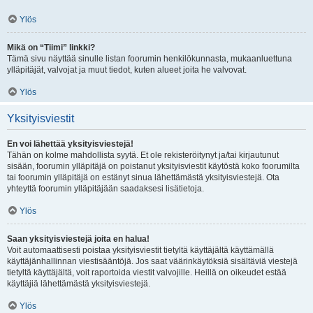
Ylös
Mikä on “Tiimi” linkki?
Tämä sivu näyttää sinulle listan foorumin henkilökunnasta, mukaanluettuna
ylläpitäjät, valvojat ja muut tiedot, kuten alueet joita he valvovat.
Ylös
Yksityisviestit
En voi lähettää yksityisviestejä!
Tähän on kolme mahdollista syytä. Et ole rekisteröitynyt ja/tai kirjautunut
sisään, foorumin ylläpitäjä on poistanut yksityisviestit käytöstä koko foorumilta
tai foorumin ylläpitäjä on estänyt sinua lähettämästä yksityisviestejä. Ota
yhteyttä foorumin ylläpitäjään saadaksesi lisätietoja.
Ylös
Saan yksityisviestejä joita en halua!
Voit automaattisesti poistaa yksityisviestit tietyltä käyttäjältä käyttämällä
käyttäjänhallinnan viestisääntöjä. Jos saat väärinkäytöksiä sisältäviä viestejä
tietyltä käyttäjältä, voit raportoida viestit valvojille. Heillä on oikeudet estää
käyttäjiä lähettämästä yksityisviestejä.
Ylös