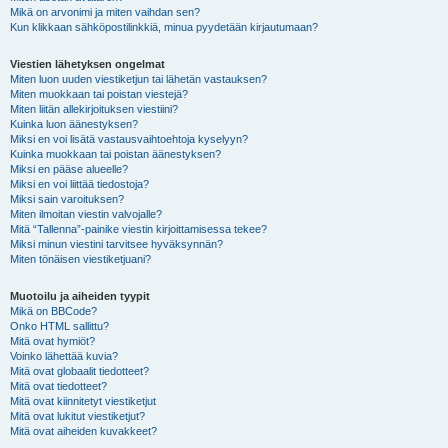
Mikä on arvonimi ja miten vaihdan sen?
Kun klikkaan sähköpostilinkkiä, minua pyydetään kirjautumaan?
Viestien lähetyksen ongelmat
Miten luon uuden viestiketjun tai lähetän vastauksen?
Miten muokkaan tai poistan viestejä?
Miten liitän allekirjoituksen viestiini?
Kuinka luon äänestyksen?
Miksi en voi lisätä vastausvaihtoehtoja kyselyyn?
Kuinka muokkaan tai poistan äänestyksen?
Miksi en pääse alueelle?
Miksi en voi liittää tiedostoja?
Miksi sain varoituksen?
Miten ilmoitan viestin valvojalle?
Mitä “Tallenna”-painike viestin kirjoittamisessa tekee?
Miksi minun viestini tarvitsee hyväksynnän?
Miten tönäisen viestiketjuani?
Muotoilu ja aiheiden tyypit
Mikä on BBCode?
Onko HTML sallittu?
Mitä ovat hymiöt?
Voinko lähettää kuvia?
Mitä ovat globaalit tiedotteet?
Mitä ovat tiedotteet?
Mitä ovat kiinnitetyt viestiketjut
Mitä ovat lukitut viestiketjut?
Mitä ovat aiheiden kuvakkeet?