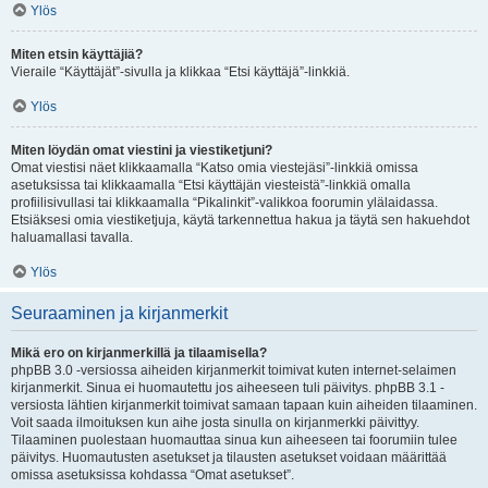
Ylös
Miten etsin käyttäjiä?
Vieraile “Käyttäjät”-sivulla ja klikkaa “Etsi käyttäjä”-linkkiä.
Ylös
Miten löydän omat viestini ja viestiketjuni?
Omat viestisi näet klikkaamalla “Katso omia viestejäsi”-linkkiä omissa
asetuksissa tai klikkaamalla “Etsi käyttäjän viesteistä”-linkkiä omalla
profiilisivullasi tai klikkaamalla “Pikalinkit”-valikkoa foorumin ylälaidassa.
Etsiäksesi omia viestiketjuja, käytä tarkennettua hakua ja täytä sen hakuehdot
haluamallasi tavalla.
Ylös
Seuraaminen ja kirjanmerkit
Mikä ero on kirjanmerkillä ja tilaamisella?
phpBB 3.0 -versiossa aiheiden kirjanmerkit toimivat kuten internet-selaimen
kirjanmerkit. Sinua ei huomautettu jos aiheeseen tuli päivitys. phpBB 3.1 -
versiosta lähtien kirjanmerkit toimivat samaan tapaan kuin aiheiden tilaaminen.
Voit saada ilmoituksen kun aihe josta sinulla on kirjanmerkki päivittyy.
Tilaaminen puolestaan huomauttaa sinua kun aiheeseen tai foorumiin tulee
päivitys. Huomautusten asetukset ja tilausten asetukset voidaan määrittää
omissa asetuksissa kohdassa “Omat asetukset”.