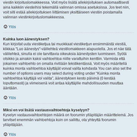
viestin kirjoituslomakkeessa. Voit myös lisätä allekirjoituksen automaattisesti
aina kaikkiin viesteihisi tekemällä valinnan omissa asetuksissa. Jos teet niin,
voit silti estää allekirjoituksen liittämisen yksittäiseen viestiin poistamalla
valinnan viestinkirjoituslomakkeessa.
Ylös
Kuinka luon äänestyksen?
Kun kirjoitat uuta viestiketjua tai muokkaat viestiketjun ensimmäistä viestiä,
klikkaa "Luo äänestys"-välilehteä viestilomakkeen alapuolella. Jos et näe tätä
välilehteä, sinulla ei ole tarvittavia oikeuksia äänestysten luomiseen. Syötä
otsikko ja ainakin kaksi vaihtoehtoa niille varattuihin kenttiin. Varmista että
jokainen vaihtoehto on omalla rivillään tekstikentässä. Voit myös määritellä
kuinka monta vaihtoehtoa käyttäjät voivat valita kohdasta You can also set the
number of options users may select during voting under “Kuinka monta
vaihtoehtoa käyttäjä voi valita”, äänestyksen kesto päivinä (0 kestää
loputtomasti) ja viimeisenä voit antaa käyttäjille mahdollisuuden muuttaa
ääntään.
Ylös
Miksi en voi lisätä vastausvaihtoehtoja kyselyyn?
Kyselyn vastausvaihtoehtojen määrä on foorumin ylläpitäjän määrittelemä. Jos
tarvitset enemmän vaihtoehtoja kuin on sallittu, ota yhteyttä foorumin
ylläpitäjään.
Ylös