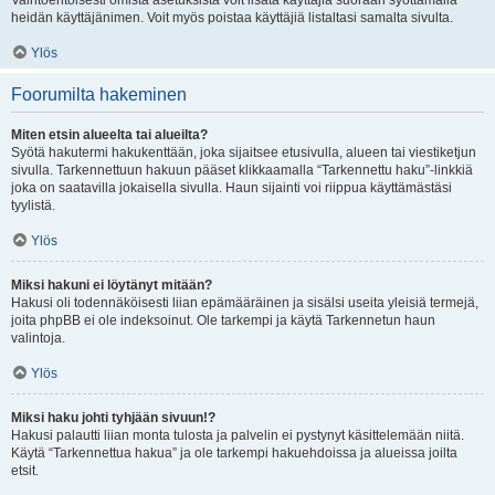
Vaihtoehtoisesti omista asetuksista voit lisätä käyttäjiä suoraan syöttämällä
heidän käyttäjänimen. Voit myös poistaa käyttäjiä listaltasi samalta sivulta.
Ylös
Foorumilta hakeminen
Miten etsin alueelta tai alueilta?
Syötä hakutermi hakukenttään, joka sijaitsee etusivulla, alueen tai viestiketjun
sivulla. Tarkennettuun hakuun pääset klikkaamalla “Tarkennettu haku”-linkkiä
joka on saatavilla jokaisella sivulla. Haun sijainti voi riippua käyttämästäsi
tyylistä.
Ylös
Miksi hakuni ei löytänyt mitään?
Hakusi oli todennäköisesti liian epämääräinen ja sisälsi useita yleisiä termejä,
joita phpBB ei ole indeksoinut. Ole tarkempi ja käytä Tarkennetun haun
valintoja.
Ylös
Miksi haku johti tyhjään sivuun!?
Hakusi palautti liian monta tulosta ja palvelin ei pystynyt käsittelemään niitä.
Käytä “Tarkennettua hakua” ja ole tarkempi hakuehdoissa ja alueissa joilta
etsit.