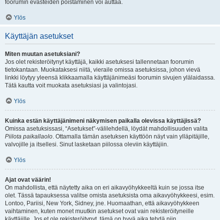
foorumin evästeiden poistaminen voi auttaa.
Ylös
Käyttäjän asetukset
Miten muutan asetuksiani?
Jos olet rekisteröitynyt käyttäjä, kaikki asetuksesi tallennetaan foorumin
tietokantaan. Muokataksesi niitä, vieraile omissa asetuksissa, johon vievä
linkki löytyy yleensä klikkaamalla käyttäjänimeäsi foorumin sivujen ylälaidassa.
Tätä kautta voit muokata asetuksiasi ja valintojasi.
Ylös
Kuinka estän käyttäjänimeni näkymisen paikalla olevissa käyttäjissä?
Omissa asetuksissasi, “Asetukset”-välilehdellä, löydät mahdollisuuden valita
Piilota paikallaolo
. Ottamalla tämän asetuksen käyttöön näyt vain ylläpitäjille,
valvojille ja itsellesi. Sinut lasketaan piilossa oleviin käyttäjiin.
Ylös
Ajat ovat väärin!
On mahdollista, että näytetty aika on eri aikavyöhykkeeltä kuin se jossa itse
olet. Tässä tapauksessa valitse omista asetuksista oma aikavyöhykkeesi, esim.
Lontoo, Pariisi, New York, Sidney, jne. Huomaathan, että aikavyöhykkeen
vaihtaminen, kuten monet muutkin asetukset ovat vain rekisteröityneille
käyttäjille. Jos et ole rekisteröitynyt, tämä on hyvä aika tehdä niin.