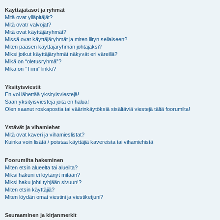
Käyttäjätasot ja ryhmät
Mitä ovat ylläpitäjät?
Mitä ovatr valvojat?
Mitä ovat käyttäjäryhmät?
Missä ovat käyttäjäryhmät ja miten liityn sellaiseen?
Miten pääsen käyttäjäryhmän johtajaksi?
Miksi jotkut käyttäjäryhmät näkyvät eri väreillä?
Mikä on “oletusryhmä”?
Mikä on “Tiimi” linkki?
Yksityisviestit
En voi lähettää yksityisviestejä!
Saan yksityisviestejä joita en halua!
Olen saanut roskapostia tai väärinkäytöksiä sisältäviä viestejä tältä foorumilta!
Ystävät ja vihamiehet
Mitä ovat kaveri ja vihamieslistat?
Kuinka voin lisätä / poistaa käyttäjiä kavereista tai vihamiehistä
Foorumilta hakeminen
Miten etsin alueelta tai alueilta?
Miksi hakuni ei löytänyt mitään?
Miksi haku johti tyhjään sivuun!?
Miten etsin käyttäjiä?
Miten löydän omat viestini ja viestiketjuni?
Seuraaminen ja kirjanmerkit