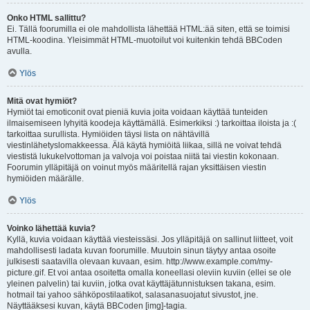
Onko HTML sallittu?
Ei. Tällä foorumilla ei ole mahdollista lähettää HTML:ää siten, että se toimisi
HTML-koodina. Yleisimmät HTML-muotoilut voi kuitenkin tehdä BBCoden
avulla.
Ylös
Mitä ovat hymiöt?
Hymiöt tai emoticonit ovat pieniä kuvia joita voidaan käyttää tunteiden
ilmaisemiseen lyhyitä koodeja käyttämällä. Esimerkiksi :) tarkoittaa iloista ja :(
tarkoittaa surullista. Hymiöiden täysi lista on nähtävillä
viestinlähetyslomakkeessa. Älä käytä hymiöitä liikaa, sillä ne voivat tehdä
viestistä lukukelvottoman ja valvoja voi poistaa niitä tai viestin kokonaan.
Foorumin ylläpitäjä on voinut myös määritellä rajan yksittäisen viestin
hymiöiden määrälle.
Ylös
Voinko lähettää kuvia?
Kyllä, kuvia voidaan käyttää viesteissäsi. Jos ylläpitäjä on sallinut liitteet, voit
mahdollisesti ladata kuvan foorumille. Muutoin sinun täytyy antaa osoite
julkisesti saatavilla olevaan kuvaan, esim. http://www.example.com/my-
picture.gif. Et voi antaa osoitetta omalla koneellasi oleviin kuviin (ellei se ole
yleinen palvelin) tai kuviin, jotka ovat käyttäjätunnistuksen takana, esim.
hotmail tai yahoo sähköpostilaatikot, salasanasuojatut sivustot, jne.
Näyttääksesi kuvan, käytä BBCoden [img]-tagia.