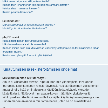
Mikä ero on kirjanmerkillä ja tilaamisella?
Kuinka teen kirjanmerkin tai seuraan haluamaani aihetta?
Kuinka tilaan haluamani alueen?
Kuinka poistan tilaukseni?
Liitetiedostot
Mitkä liitetiedostot ovat sallittuja tällä alueella?
Mistä löydän lähettämäni liitetiedostot?
phpBB -asiat
Kuka kirjoitti tämän foorumisovelluksen?
Miksi ominaisuutta X ei ole saatavilla?
Keneen minun tulee olla yhteydessä väärinkäytöstapauksissa tai lakiasioissa tähän
foorumiin liittyen?
Kuinka otan yhteyttä foorumin ylläpitäjään?
Kirjautumisen ja rekisteröitymisen ongelmat
Miksi minun pitää rekisteröityä?
Sinun ei välttämättä tarvitse, riippuu foorumin ylläpitäjästä, tarvitaanko
foorumilla kirjoittamiseen rekisteröitymistä. Rekisteröityminen voi kuitenkin
antaa sinulle lisää ominaisuuksia käyttöön, jotka eivät ole vieraiden
käytettävissä. Näitä ovat mm. avatar-kuvan määrittely, yksityisviestit,
sähköpostien lähettäminen muille käyttäjille, käyttäjäryhmien jäsenyys jne.
Siihen menee aikaa vain muutamia hetkiä, joten se on suositeltavaa.