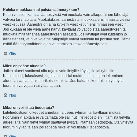
Kuinka muokkaan tai poistan äänestyksen?
Kuten viestien kanssa, äänestyksiä voi muokata vain alkuperäinen lähettäjä,
valvoja tai ylläpitäjä. Muokataksesi äänestystä, muokkaa ensimmäistä viestiä
viestiketjussa. Äänestys on aina kytketty viestiketjun ensimmäiseen viestiin.
Jos kukaan ei ole vielä äänestänyt, käyttäjät voivat poistaa äänestyksen tai
muokata mitä tahansa äänestyksen asetusta. Jos käyttäjät ovat kuitenkin jo
äänestäneet, vain valvojat tai ylläpitäjät voivat muokata tai poistaa sen. Tämä
estää äänestysvaihtoehtojen vaihtamisen kesken äänestyksen.
Ylös
Miksi en pääse alueelle?
Jotkin alueet saattavat olla rajattu vain tietyille käyttäjille tai ryhmille.
Katsoaksesi, lukeaksesi, kirjoittaaksesi tai muiden toimintojen tekeminen
alueella saattaa tarvita erikoisoikeuksia. Jos haluat oikeudet, ota yhteyttä
foorumin valvojaan tai ylläpitäjään.
Ylös
Miksi en voi liittää tiedostoja?
Liitetiedostojen oikeudet annetaan alueen, ryhmän tai käyttäjän mukaan.
Foorumin ylläpitäjä ei välttämättä ole sallinut liitetiedostojen liittämistä tietyllä
alueella tai vain tietyt ryhmät saattavat pystyä liittämään tiedostoja. Ota yhteyttä
foorumin ylläpitäjään jos et tiedä miksi et voi lisätä liitetiedostoja.