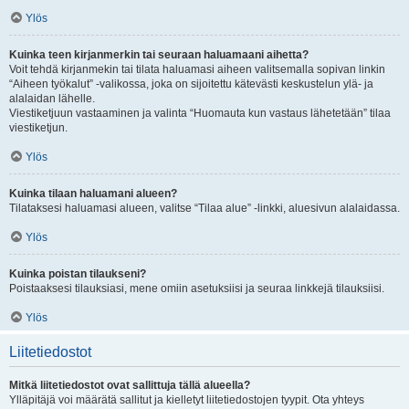
Ylös
Kuinka teen kirjanmerkin tai seuraan haluamaani aihetta?
Voit tehdä kirjanmekin tai tilata haluamasi aiheen valitsemalla sopivan linkin
“Aiheen työkalut” -valikossa, joka on sijoitettu kätevästi keskustelun ylä- ja
alalaidan lähelle.
Viestiketjuun vastaaminen ja valinta “Huomauta kun vastaus lähetetään” tilaa
viestiketjun.
Ylös
Kuinka tilaan haluamani alueen?
Tilataksesi haluamasi alueen, valitse “Tilaa alue” -linkki, aluesivun alalaidassa.
Ylös
Kuinka poistan tilaukseni?
Poistaaksesi tilauksiasi, mene omiin asetuksiisi ja seuraa linkkejä tilauksiisi.
Ylös
Liitetiedostot
Mitkä liitetiedostot ovat sallittuja tällä alueella?
Ylläpitäjä voi määrätä sallitut ja kielletyt liitetiedostojen tyypit. Ota yhteys