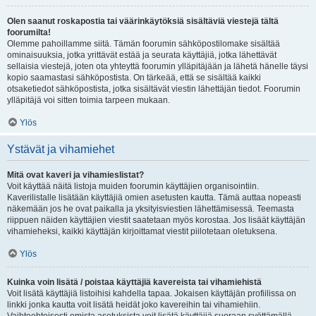
Olen saanut roskapostia tai väärinkäytöksiä sisältäviä viestejä tältä
foorumilta!
Olemme pahoillamme siitä. Tämän foorumin sähköpostilomake sisältää
ominaisuuksia, jotka yrittävät estää ja seurata käyttäjiä, jotka lähettävät
sellaisia viestejä, joten ota yhteyttä foorumin ylläpitäjään ja lähetä hänelle täysi
kopio saamastasi sähköpostista. On tärkeää, että se sisältää kaikki
otsaketiedot sähköpostista, jotka sisältävät viestin lähettäjän tiedot. Foorumin
ylläpitäjä voi sitten toimia tarpeen mukaan.
Ylös
Ystävät ja vihamiehet
Mitä ovat kaveri ja vihamieslistat?
Voit käyttää näitä listoja muiden foorumin käyttäjien organisointiin.
Kaverilistalle lisätään käyttäjiä omien asetusten kautta. Tämä auttaa nopeasti
näkemään jos he ovat paikalla ja yksityisviestien lähettämisessä. Teemasta
riippuen näiden käyttäjien viestit saatetaan myös korostaa. Jos lisäät käyttäjän
vihamieheksi, kaikki käyttäjän kirjoittamat viestit piilotetaan oletuksena.
Ylös
Kuinka voin lisätä / poistaa käyttäjiä kavereista tai vihamiehistä
Voit lisätä käyttäjiä listoihisi kahdella tapaa. Jokaisen käyttäjän profiilissa on
linkki jonka kautta voit lisätä heidät joko kavereihin tai vihamiehiin.