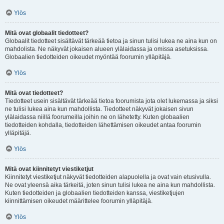
Ylös
Mitä ovat globaalit tiedotteet?
Globaalit tiedotteet sisältävät tärkeää tietoa ja sinun tulisi lukea ne aina kun on
mahdolista. Ne näkyvät jokaisen alueen ylälaidassa ja omissa asetuksissa.
Globaalien tiedotteiden oikeudet myöntää foorumin ylläpitäjä.
Ylös
Mitä ovat tiedotteet?
Tiedotteet usein sisältävät tärkeää tietoa foorumista jota olet lukemassa ja siksi
ne tulisi lukea aina kun mahdollista. Tiedotteet näkyvät jokaisen sivun
ylälaidassa niillä foorumeilla joihin ne on lähetetty. Kuten globaalien
tiedotteiden kohdalla, tiedotteiden lähettämisen oikeudet antaa foorumin
ylläpitäjä.
Ylös
Mitä ovat kiinnitetyt viestiketjut
Kiinnitetyt viestiketjut näkyvät tiedotteiden alapuolella ja ovat vain etusivulla.
Ne ovat yleensä aika tärkeitä, joten sinun tulisi lukea ne aina kun mahdollista.
Kuten tiedotteiden ja globaalien tiedotteiden kanssa, viestiketjujen
kiinnittämisen oikeudet määrittelee foorumin ylläpitäjä.
Ylös