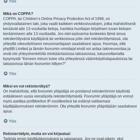
Ylös
Mikä on COPPA?
COPPA, tai Children’s Online Privacy Protection Act of 1998, on
yhdysvaltalainen laki, joka vaatii kaikkien verkkosivustojen, jotka mahdollisesti
keräävät alle 13-vuotiailta tietoja, hankkia huoltajan kirjallisen luvan tietojen
keräämiseen alle 13-vuotiaalta. Jos olet epävarma koskeeko tämä sinua
rekisteröityvänä käyttäjänä tai verkkosivua jolle olet rekisteröitymässä, ota
yhteyttä oikeudelliseen neuvonantajaan saadaksesi apua. Huomaa, että
phpBB Limited ja tämän foorumin omistajat eivät voi antaa lakineuvontaa ja
eivät ole yhteyshenkilöitä minkäänlaisissa lakiasioissa, lukuunottamatta
kysymystä “Keneen minun tulee olla yhteydessä väärinkäytöstapauksissa tai
lakiasioissa tähän foorumiin liittyen?”.
Ylös
Miksi en voi rekisteröityä?
On mahdollista, että foorumin ylläpitäjä on poistanut rekisteröinnin käytöstä
estääkseen uusia vierailijoita rekisteröitymästä. Foorumin ylläpitäjä on voinut
myös asettaa porttikiellon IP-osoitteellesi tai estänyt valitsemasi
käyttäjätunnuksen rekisteröinnin. Ota yhteyttä foorumin ylläpitäjään saadaksesi
apua.
Ylös
Rekisteröidyin, mutta en voi kirjautua!
Tarkista ensin käyttäjätunnuksesi ja salasanasi. Jos ne ovat oikein, yksi