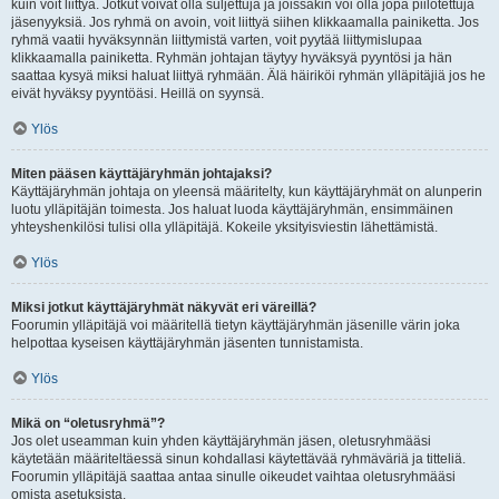
kuin voit liittyä. Jotkut voivat olla suljettuja ja joissakin voi olla jopa piilotettuja
jäsenyyksiä. Jos ryhmä on avoin, voit liittyä siihen klikkaamalla painiketta. Jos
ryhmä vaatii hyväksynnän liittymistä varten, voit pyytää liittymislupaa
klikkaamalla painiketta. Ryhmän johtajan täytyy hyväksyä pyyntösi ja hän
saattaa kysyä miksi haluat liittyä ryhmään. Älä häiriköi ryhmän ylläpitäjiä jos he
eivät hyväksy pyyntöäsi. Heillä on syynsä.
Ylös
Miten pääsen käyttäjäryhmän johtajaksi?
Käyttäjäryhmän johtaja on yleensä määritelty, kun käyttäjäryhmät on alunperin
luotu ylläpitäjän toimesta. Jos haluat luoda käyttäjäryhmän, ensimmäinen
yhteyshenkilösi tulisi olla ylläpitäjä. Kokeile yksityisviestin lähettämistä.
Ylös
Miksi jotkut käyttäjäryhmät näkyvät eri väreillä?
Foorumin ylläpitäjä voi määritellä tietyn käyttäjäryhmän jäsenille värin joka
helpottaa kyseisen käyttäjäryhmän jäsenten tunnistamista.
Ylös
Mikä on “oletusryhmä”?
Jos olet useamman kuin yhden käyttäjäryhmän jäsen, oletusryhmääsi
käytetään määriteltäessä sinun kohdallasi käytettävää ryhmäväriä ja titteliä.
Foorumin ylläpitäjä saattaa antaa sinulle oikeudet vaihtaa oletusryhmääsi
omista asetuksista.