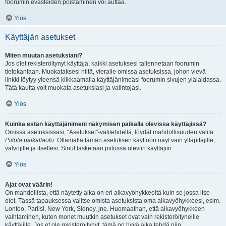
foorumin evästeiden poistaminen voi auttaa.
Ylös
Käyttäjän asetukset
Miten muutan asetuksiani?
Jos olet rekisteröitynyt käyttäjä, kaikki asetuksesi tallennetaan foorumin
tietokantaan. Muokataksesi niitä, vieraile omissa asetuksissa, johon vievä
linkki löytyy yleensä klikkaamalla käyttäjänimeäsi foorumin sivujen ylälaidassa.
Tätä kautta voit muokata asetuksiasi ja valintojasi.
Ylös
Kuinka estän käyttäjänimeni näkymisen paikalla olevissa käyttäjissä?
Omissa asetuksissasi, “Asetukset”-välilehdellä, löydät mahdollisuuden valita
Piilota paikallaolo
. Ottamalla tämän asetuksen käyttöön näyt vain ylläpitäjille,
valvojille ja itsellesi. Sinut lasketaan piilossa oleviin käyttäjiin.
Ylös
Ajat ovat väärin!
On mahdollista, että näytetty aika on eri aikavyöhykkeeltä kuin se jossa itse
olet. Tässä tapauksessa valitse omista asetuksista oma aikavyöhykkeesi, esim.
Lontoo, Pariisi, New York, Sidney, jne. Huomaathan, että aikavyöhykkeen
vaihtaminen, kuten monet muutkin asetukset ovat vain rekisteröityneille
käyttäjille. Jos et ole rekisteröitynyt, tämä on hyvä aika tehdä niin.