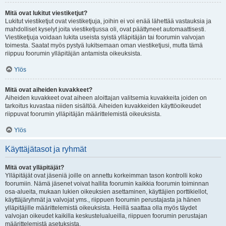
Mitä ovat lukitut viestiketjut?
Lukitut viestiketjut ovat viestiketjuja, joihin ei voi enää lähettää vastauksia ja
mahdolliset kyselyt joita viestiketjussa oli, ovat päättyneet automaattisesti.
Viestiketjuja voidaan lukita useista syistä ylläpitäjän tai foorumin valvojan
toimesta. Saatat myös pystyä lukitsemaan oman viestiketjusi, mutta tämä
riippuu foorumin ylläpitäjän antamista oikeuksista.
Ylös
Mitä ovat aiheiden kuvakkeet?
Aiheiden kuvakkeet ovat aiheen aloittajan valitsemia kuvakkeita joiden on
tarkoitus kuvastaa niiden sisältöä. Aiheiden kuvakkeiden käyttöoikeudet
riippuvat foorumin ylläpitäjän määrittelemistä oikeuksista.
Ylös
Käyttäjätasot ja ryhmät
Mitä ovat ylläpitäjät?
Ylläpitäjät ovat jäseniä joille on annettu korkeimman tason kontrolli koko
foorumiin. Nämä jäsenet voivat hallita foorumin kaikkia foorumin toiminnan
osa-alueita, mukaan lukien oikeuksien asettaminen, käyttäjien porttikiellot,
käyttäjäryhmät ja valvojat yms., riippuen foorumin perustajasta ja hänen
ylläpitäjille määrittelemistä oikeuksista. Heillä saattaa olla myös täydet
valvojan oikeudet kaikilla keskustelualueilla, riippuen foorumin perustajan
määrittelemistä asetuksista.