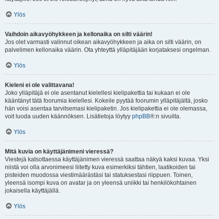
Ylös
Vaihdoin aikavyöhykkeen ja kellonaika on silti väärin!
Jos olet varmasti valinnut oikean aikavyöhykkeen ja aika on silti väärin, on
palvelimen kellonaika väärin. Ota yhteyttä ylläpitäjään korjataksesi ongelman.
Ylös
Kieleni ei ole valittavana!
Joko ylläpitäjä ei ole asentanut kielellesi kielipakettia tai kukaan ei ole
kääntänyt tätä foorumia kielellesi. Kokeile pyytää foorumin ylläpitäjältä, josko
hän voisi asentaa tarvitsemasi kielipaketin. Jos kielipakettia ei ole olemassa,
voit luoda uuden käännöksen. Lisätietoja löytyy
phpBB
®:n sivuilta.
Ylös
Mitä kuvia on käyttäjänimeni vieressä?
Viestejä katsottaessa käyttäjänimen vieressä saattaa näkyä kaksi kuvaa. Yksi
niistä voi olla arvonimeesi liitetty kuva esimerkiksi tähtien, laatikoiden tai
pisteiden muodossa viestimäärästäsi tai statuksestasi riippuen. Toinen,
yleensä isompi kuva on avatar ja on yleensä uniikki tai henkilökohtainen
jokaisella käyttäjällä.
Ylös