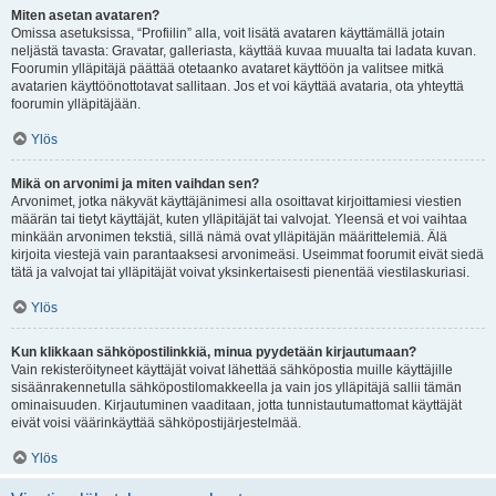
Miten asetan avataren?
Omissa asetuksissa, “Profiilin” alla, voit lisätä avataren käyttämällä jotain
neljästä tavasta: Gravatar, galleriasta, käyttää kuvaa muualta tai ladata kuvan.
Foorumin ylläpitäjä päättää otetaanko avataret käyttöön ja valitsee mitkä
avatarien käyttöönottotavat sallitaan. Jos et voi käyttää avataria, ota yhteyttä
foorumin ylläpitäjään.
Ylös
Mikä on arvonimi ja miten vaihdan sen?
Arvonimet, jotka näkyvät käyttäjänimesi alla osoittavat kirjoittamiesi viestien
määrän tai tietyt käyttäjät, kuten ylläpitäjät tai valvojat. Yleensä et voi vaihtaa
minkään arvonimen tekstiä, sillä nämä ovat ylläpitäjän määrittelemiä. Älä
kirjoita viestejä vain parantaaksesi arvonimeäsi. Useimmat foorumit eivät siedä
tätä ja valvojat tai ylläpitäjät voivat yksinkertaisesti pienentää viestilaskuriasi.
Ylös
Kun klikkaan sähköpostilinkkiä, minua pyydetään kirjautumaan?
Vain rekisteröityneet käyttäjät voivat lähettää sähköpostia muille käyttäjille
sisäänrakennetulla sähköpostilomakkeella ja vain jos ylläpitäjä sallii tämän
ominaisuuden. Kirjautuminen vaaditaan, jotta tunnistautumattomat käyttäjät
eivät voisi väärinkäyttää sähköpostijärjestelmää.
Ylös