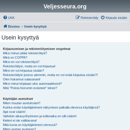
Veljesseura.org
UKK
Rekisteröidy
Kirjaudu sisään
Etusivu
Usein kysyttyä
Usein kysyttyä
Kirjautumisen ja rekisteröitymisen ongelmat
Miksi minun pitää rekisteröityä?
Mikä on COPPA?
Miksi en voi rekisteröityä?
Rekisteröidyin, mutta en voi kirjautua!
Miksi en voi kirjautua sisään?
Rekisteröidyin joskus aiemmin, mutta en voi enää kirjautua sisään?!
Olen hukannut salasanani!
Miksi minut kirjataan ulos automaattisesti?
Mitä “Poista foorumin evästeet” tekee?
Käyttäjän asetukset
Miten muutan asetuksiani?
Kuinka estän käyttäjänimeni näkymisen paikalla olevissa käyttäjissä?
Ajat ovat väärin!
Vaihdoin aikavyöhykkeen ja kellonaika on silti väärin!
Kieleni ei ole valittavana!
Mitä kuvia on käyttäjänimeni vieressä?
Miten asetan avataren?