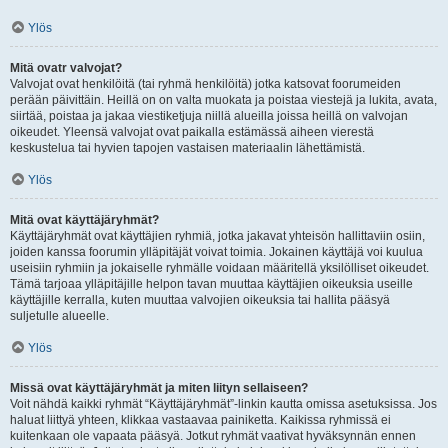
Ylös
Mitä ovatr valvojat?
Valvojat ovat henkilöitä (tai ryhmä henkilöitä) jotka katsovat foorumeiden
perään päivittäin. Heillä on on valta muokata ja poistaa viestejä ja lukita, avata,
siirtää, poistaa ja jakaa viestiketjuja niillä alueilla joissa heillä on valvojan
oikeudet. Yleensä valvojat ovat paikalla estämässä aiheen vierestä
keskustelua tai hyvien tapojen vastaisen materiaalin lähettämistä.
Ylös
Mitä ovat käyttäjäryhmät?
Käyttäjäryhmät ovat käyttäjien ryhmiä, jotka jakavat yhteisön hallittaviin osiin,
joiden kanssa foorumin ylläpitäjät voivat toimia. Jokainen käyttäjä voi kuulua
useisiin ryhmiin ja jokaiselle ryhmälle voidaan määritellä yksilölliset oikeudet.
Tämä tarjoaa ylläpitäjille helpon tavan muuttaa käyttäjien oikeuksia useille
käyttäjille kerralla, kuten muuttaa valvojien oikeuksia tai hallita pääsyä
suljetulle alueelle.
Ylös
Missä ovat käyttäjäryhmät ja miten liityn sellaiseen?
Voit nähdä kaikki ryhmät “Käyttäjäryhmät”-linkin kautta omissa asetuksissa. Jos
haluat liittyä yhteen, klikkaa vastaavaa painiketta. Kaikissa ryhmissä ei
kuitenkaan ole vapaata pääsyä. Jotkut ryhmät vaativat hyväksynnän ennen