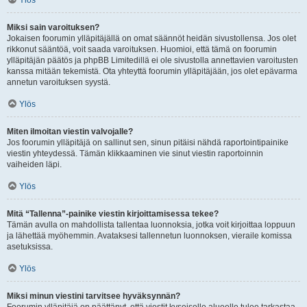
Ylös
Miksi sain varoituksen?
Jokaisen foorumin ylläpitäjällä on omat säännöt heidän sivustollensa. Jos olet
rikkonut sääntöä, voit saada varoituksen. Huomioi, että tämä on foorumin
ylläpitäjän päätös ja phpBB Limitedillä ei ole sivustolla annettavien varoitusten
kanssa mitään tekemistä. Ota yhteyttä foorumin ylläpitäjään, jos olet epävarma
annetun varoituksen syystä.
Ylös
Miten ilmoitan viestin valvojalle?
Jos foorumin ylläpitäjä on sallinut sen, sinun pitäisi nähdä raportointipainike
viestin yhteydessä. Tämän klikkaaminen vie sinut viestin raportoinnin
vaiheiden läpi.
Ylös
Mitä “Tallenna”-painike viestin kirjoittamisessa tekee?
Tämän avulla on mahdollista tallentaa luonnoksia, jotka voit kirjoittaa loppuun
ja lähettää myöhemmin. Avataksesi tallennetun luonnoksen, vieraile komissa
asetuksissa.
Ylös
Miksi minun viestini tarvitsee hyväksynnän?