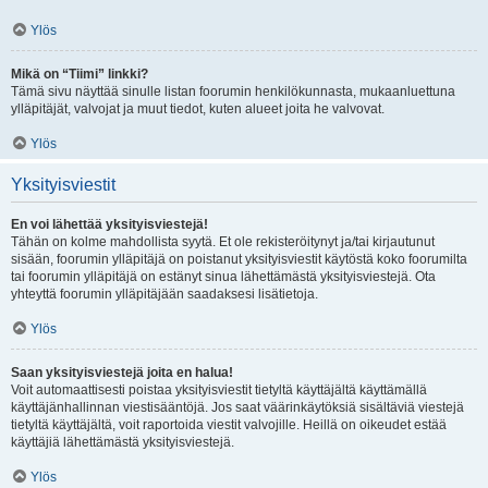
Ylös
Mikä on “Tiimi” linkki?
Tämä sivu näyttää sinulle listan foorumin henkilökunnasta, mukaanluettuna
ylläpitäjät, valvojat ja muut tiedot, kuten alueet joita he valvovat.
Ylös
Yksityisviestit
En voi lähettää yksityisviestejä!
Tähän on kolme mahdollista syytä. Et ole rekisteröitynyt ja/tai kirjautunut
sisään, foorumin ylläpitäjä on poistanut yksityisviestit käytöstä koko foorumilta
tai foorumin ylläpitäjä on estänyt sinua lähettämästä yksityisviestejä. Ota
yhteyttä foorumin ylläpitäjään saadaksesi lisätietoja.
Ylös
Saan yksityisviestejä joita en halua!
Voit automaattisesti poistaa yksityisviestit tietyltä käyttäjältä käyttämällä
käyttäjänhallinnan viestisääntöjä. Jos saat väärinkäytöksiä sisältäviä viestejä
tietyltä käyttäjältä, voit raportoida viestit valvojille. Heillä on oikeudet estää
käyttäjiä lähettämästä yksityisviestejä.
Ylös