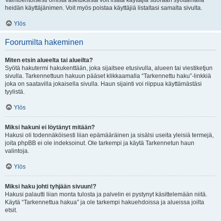
Vaihtoehtoisesti omista asetuksista voit lisätä käyttäjiä suoraan syöttämällä
heidän käyttäjänimen. Voit myös poistaa käyttäjiä listaltasi samalta sivulta.
Ylös
Foorumilta hakeminen
Miten etsin alueelta tai alueilta?
Syötä hakutermi hakukenttään, joka sijaitsee etusivulla, alueen tai viestiketjun
sivulla. Tarkennettuun hakuun pääset klikkaamalla “Tarkennettu haku”-linkkiä
joka on saatavilla jokaisella sivulla. Haun sijainti voi riippua käyttämästäsi
tyylistä.
Ylös
Miksi hakuni ei löytänyt mitään?
Hakusi oli todennäköisesti liian epämääräinen ja sisälsi useita yleisiä termejä,
joita phpBB ei ole indeksoinut. Ole tarkempi ja käytä Tarkennetun haun
valintoja.
Ylös
Miksi haku johti tyhjään sivuun!?
Hakusi palautti liian monta tulosta ja palvelin ei pystynyt käsittelemään niitä.
Käytä “Tarkennettua hakua” ja ole tarkempi hakuehdoissa ja alueissa joilta
etsit.