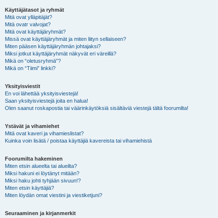
Käyttäjätasot ja ryhmät
Mitä ovat ylläpitäjät?
Mitä ovatr valvojat?
Mitä ovat käyttäjäryhmät?
Missä ovat käyttäjäryhmät ja miten liityn sellaiseen?
Miten pääsen käyttäjäryhmän johtajaksi?
Miksi jotkut käyttäjäryhmät näkyvät eri väreillä?
Mikä on “oletusryhmä”?
Mikä on “Tiimi” linkki?
Yksityisviestit
En voi lähettää yksityisviestejä!
Saan yksityisviestejä joita en halua!
Olen saanut roskapostia tai väärinkäytöksiä sisältäviä viestejä tältä foorumilta!
Ystävät ja vihamiehet
Mitä ovat kaveri ja vihamieslistat?
Kuinka voin lisätä / poistaa käyttäjiä kavereista tai vihamiehistä
Foorumilta hakeminen
Miten etsin alueelta tai alueilta?
Miksi hakuni ei löytänyt mitään?
Miksi haku johti tyhjään sivuun!?
Miten etsin käyttäjiä?
Miten löydän omat viestini ja viestiketjuni?
Seuraaminen ja kirjanmerkit