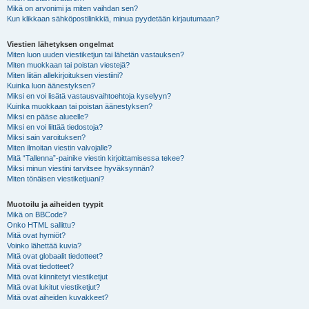
Mikä on arvonimi ja miten vaihdan sen?
Kun klikkaan sähköpostilinkkiä, minua pyydetään kirjautumaan?
Viestien lähetyksen ongelmat
Miten luon uuden viestiketjun tai lähetän vastauksen?
Miten muokkaan tai poistan viestejä?
Miten liitän allekirjoituksen viestiini?
Kuinka luon äänestyksen?
Miksi en voi lisätä vastausvaihtoehtoja kyselyyn?
Kuinka muokkaan tai poistan äänestyksen?
Miksi en pääse alueelle?
Miksi en voi liittää tiedostoja?
Miksi sain varoituksen?
Miten ilmoitan viestin valvojalle?
Mitä “Tallenna”-painike viestin kirjoittamisessa tekee?
Miksi minun viestini tarvitsee hyväksynnän?
Miten tönäisen viestiketjuani?
Muotoilu ja aiheiden tyypit
Mikä on BBCode?
Onko HTML sallittu?
Mitä ovat hymiöt?
Voinko lähettää kuvia?
Mitä ovat globaalit tiedotteet?
Mitä ovat tiedotteet?
Mitä ovat kiinnitetyt viestiketjut
Mitä ovat lukitut viestiketjut?
Mitä ovat aiheiden kuvakkeet?