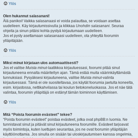
Ylös
Olen hukannut salasanani!
Älä panikoi! Vaikka salasanaasi ei voida palauttaa, se voidaan asettaa
uudelleen. Käy kirjautumissivulla ja klikkaa
Unohdin salasanani
. Seuraa
ohjeita ja sinun pitäisi kohta pystyä kirjautumaan uudelleen.
Jos et pysty asettamaan salasanaasi uudelleen, ota yhteyttä foorumin
ylläpitäjään.
Ylös
Miksi minut kirjataan ulos automaattisesti?
Jos et valitse
Muista minut
-laatikkoa kirjautuessasi, foorumi pitää sinut
kirjautuneena ennalta määritellyn ajan. Tämä estää muita väärinkäyttämästä
tunnuksiasi. Pysyäksesi kirjautuneena, valitse
Muista minut
-valinta
kirjautuessasi. Tämä ei ole suositeltavaa, jos käytät foorumia jaetulta koneelta,
esim. kirjastossa, nettikahvilassa tai koulun tietokoneluokassa. Jos et näe tätä
valintaa, foorumin ylläpitäjä on estänyt tämän toiminnon käyttämisen.
Ylös
Mitä “Poista foorumin evästeet” tekee?
“Poista foorumin evästeet” poistaa evästeet, jotka ovat phpBB:n luomia. Ne
tunnistavat sinut ja pitävät sinut kirjautuneena foorumille. Evästeet tarjoavat
myös toimintoja, kuten luettujen seurantaa, jos ne ovat foorumin ylläpitäjän
käyttöönottamia. Jos sinulla on sisään tai uloskirjautumisen kanssa ongelmia,