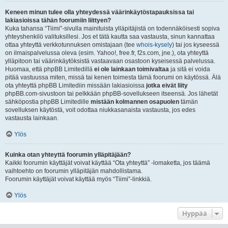
Keneen minun tulee olla yhteydessä väärinkäytöstapauksissa tai
lakiasioissa tähän foorumiin liittyen?
Kuka tahansa “Tiimi”-sivulla mainituista ylläpitäjistä on todennäköisesti sopiva
yhteyshenkilö valituksillesi. Jos et tätä kautta saa vastausta, sinun kannattaa
ottaa yhteyttä verkkotunnuksen omistajaan (tee
whois-kysely
) tai jos kyseessä
on ilmaispalvelussa oleva (esim. Yahoo!, free.fr, f2s.com, jne.), ota yhteyttä
ylläpitoon tai väärinkäytöksistä vastaavaan osastoon kyseisessä palvelussa.
Huomaa, että phpBB Limitedillä
ei ole lainkaan toimivaltaa
ja sitä ei voida
pitää vastuussa miten, missä tai kenen toimesta tämä foorumi on käytössä. Älä
ota yhteyttä phpBB Limitediin missään lakiasioissa
jotka eivät liity
phpBB.com-sivustoon tai pelkkään phpBB-sovellukseen itseensä. Jos lähetät
sähköpostia phpBB Limitedille
mistään kolmannen osapuolen
tämän
sovelluksen käytöstä, voit odottaa niukkasanaista vastausta, jos edes
vastausta lainkaan.
Ylös
Kuinka otan yhteyttä foorumin ylläpitäjään?
Kaikki foorumin käyttäjät voivat käyttää “Ota yhteyttä” -lomaketta, jos täämä
vaihtoehto on foorumin ylläpitäjän mahdollistama.
Foorumin käyttäjät voivat käyttää myös “Tiimi”-linkkiä.
Ylös
Hyppää