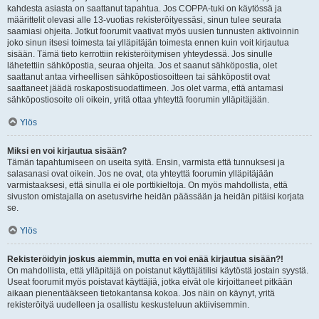
kahdesta asiasta on saattanut tapahtua. Jos COPPA-tuki on käytössä ja
määrittelit olevasi alle 13-vuotias rekisteröityessäsi, sinun tulee seurata
saamiasi ohjeita. Jotkut foorumit vaativat myös uusien tunnusten aktivoinnin
joko sinun itsesi toimesta tai ylläpitäjän toimesta ennen kuin voit kirjautua
sisään. Tämä tieto kerrottiin rekisteröitymisen yhteydessä. Jos sinulle
lähetettiin sähköpostia, seuraa ohjeita. Jos et saanut sähköpostia, olet
saattanut antaa virheellisen sähköpostiosoitteen tai sähköpostit ovat
saattaneet jäädä roskapostisuodattimeen. Jos olet varma, että antamasi
sähköpostiosoite oli oikein, yritä ottaa yhteyttä foorumin ylläpitäjään.
Ylös
Miksi en voi kirjautua sisään?
Tämän tapahtumiseen on useita syitä. Ensin, varmista että tunnuksesi ja
salasanasi ovat oikein. Jos ne ovat, ota yhteyttä foorumin ylläpitäjään
varmistaaksesi, että sinulla ei ole porttikieltoja. On myös mahdollista, että
sivuston omistajalla on asetusvirhe heidän päässään ja heidän pitäisi korjata
se.
Ylös
Rekisteröidyin joskus aiemmin, mutta en voi enää kirjautua sisään?!
On mahdollista, että ylläpitäjä on poistanut käyttäjätilisi käytöstä jostain syystä.
Useat foorumit myös poistavat käyttäjiä, jotka eivät ole kirjoittaneet pitkään
aikaan pienentääkseen tietokantansa kokoa. Jos näin on käynyt, yritä
rekisteröityä uudelleen ja osallistu keskusteluun aktiivisemmin.