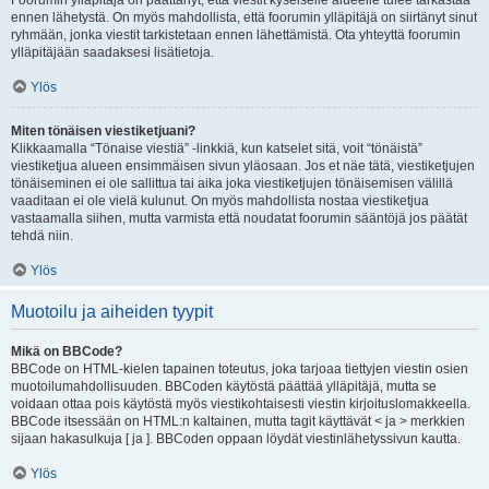
Foorumin ylläpitäjä on päättänyt, että viestit kyseiselle alueelle tulee tarkastaa
ennen lähetystä. On myös mahdollista, että foorumin ylläpitäjä on siirtänyt sinut
ryhmään, jonka viestit tarkistetaan ennen lähettämistä. Ota yhteyttä foorumin
ylläpitäjään saadaksesi lisätietoja.
Ylös
Miten tönäisen viestiketjuani?
Klikkaamalla “Tönaise viestiä” -linkkiä, kun katselet sitä, voit “tönäistä”
viestiketjua alueen ensimmäisen sivun yläosaan. Jos et näe tätä, viestiketjujen
tönäiseminen ei ole sallittua tai aika joka viestiketjujen tönäisemisen välillä
vaaditaan ei ole vielä kulunut. On myös mahdollista nostaa viestiketjua
vastaamalla siihen, mutta varmista että noudatat foorumin sääntöjä jos päätät
tehdä niin.
Ylös
Muotoilu ja aiheiden tyypit
Mikä on BBCode?
BBCode on HTML-kielen tapainen toteutus, joka tarjoaa tiettyjen viestin osien
muotoilumahdollisuuden. BBCoden käytöstä päättää ylläpitäjä, mutta se
voidaan ottaa pois käytöstä myös viestikohtaisesti viestin kirjoituslomakkeella.
BBCode itsessään on HTML:n kaltainen, mutta tagit käyttävät < ja > merkkien
sijaan hakasulkuja [ ja ]. BBCoden oppaan löydät viestinlähetyssivun kautta.
Ylös