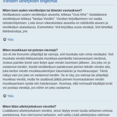
Viestien lähetyksen ongelmat
Miten luon uuden viestiketjun tai lähetän vastauksen?
Aloittaaksesi uuden viestiketjun alueella, klikkaa "Uusi Aihe". Vastataksesi
viestiketjuun klikkaa "Vastaa Viestiin". Viestien kirjoittaminen voi vaatia
rekisteröitymisen. Lista sinun oikeuksistasi alueella on nähtävillä alueen ja
viestiketjun alalaidassa. Esimerkiksi: Voit kirjoittaa uusia viestejä, Voit lähettää
liitetiedostoja, jne.
Ylös
Miten muokkaan tai poistan viestejä?
Jos et ole foorumin ylläpitäjä tai valvoja, voit muokata vain omia viestejäsi. Voit
muokata viestiä klikkaamalla muokkaa-painiketta haluamassasi viestissä.
Joskus painike toimii vain tietyn ajan viestin luomisen jälkeen. Jos joku on jo
vastannut viestiin, löydät viestiketjuun palatessasi pienen tekstin viestisi alla,
joka kertoo viestin muokkauskertojen lukumäärän ja muokkausajan. Tämä
näkyy vain jos joku on vastannut viestiin. Se ei näy, jos valvoja tai ylläpitäjä
muokkaa viestiä, mutta he saattavat jättää pienen huomautuksen viestin
muokkaamisen syistä niin halutessaan. Huomaa, että normaalit käyttäjät eivät
voi poistaa viestejä, jos niihin on joku vastannut.
Ylös
Miten liitän allekirjoituksen viestiini?
Lisätäksesi allekirjoituksen viestiisi, sinun täytyy ensin luoda sellainen omissa
asetuksissa. Kun olet luonut sellaisen, voit valita
Lisää allekirjoitus
-valinnan