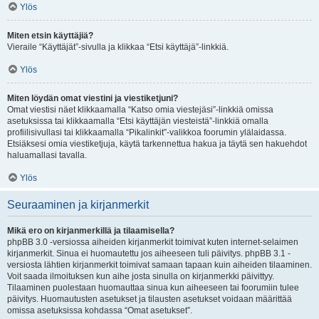
Ylös
Miten etsin käyttäjiä?
Vieraile “Käyttäjät”-sivulla ja klikkaa “Etsi käyttäjä”-linkkiä.
Ylös
Miten löydän omat viestini ja viestiketjuni?
Omat viestisi näet klikkaamalla “Katso omia viestejäsi”-linkkiä omissa
asetuksissa tai klikkaamalla “Etsi käyttäjän viesteistä”-linkkiä omalla
profiilisivullasi tai klikkaamalla “Pikalinkit”-valikkoa foorumin ylälaidassa.
Etsiäksesi omia viestiketjuja, käytä tarkennettua hakua ja täytä sen hakuehdot
haluamallasi tavalla.
Ylös
Seuraaminen ja kirjanmerkit
Mikä ero on kirjanmerkillä ja tilaamisella?
phpBB 3.0 -versiossa aiheiden kirjanmerkit toimivat kuten internet-selaimen
kirjanmerkit. Sinua ei huomautettu jos aiheeseen tuli päivitys. phpBB 3.1 -
versiosta lähtien kirjanmerkit toimivat samaan tapaan kuin aiheiden tilaaminen.
Voit saada ilmoituksen kun aihe josta sinulla on kirjanmerkki päivittyy.
Tilaaminen puolestaan huomauttaa sinua kun aiheeseen tai foorumiin tulee
päivitys. Huomautusten asetukset ja tilausten asetukset voidaan määrittää
omissa asetuksissa kohdassa “Omat asetukset”.