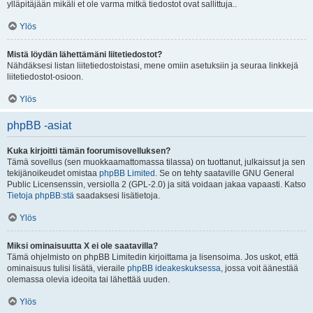
ylläpitäjään mikäli et ole varma mitkä tiedostot ovat sallittuja..
Ylös
Mistä löydän lähettämäni liitetiedostot?
Nähdäksesi listan liitetiedostoistasi, mene omiin asetuksiin ja seuraa linkkejä
liitetiedostot-osioon.
Ylös
phpBB -asiat
Kuka kirjoitti tämän foorumisovelluksen?
Tämä sovellus (sen muokkaamattomassa tilassa) on tuottanut, julkaissut ja sen
tekijänoikeudet omistaa
phpBB Limited
. Se on tehty saataville GNU General
Public Licensenssin, versiolla 2 (GPL-2.0) ja sitä voidaan jakaa vapaasti. Katso
Tietoja phpBB:stä
saadaksesi lisätietoja.
Ylös
Miksi ominaisuutta X ei ole saatavilla?
Tämä ohjelmisto on phpBB Limitedin kirjoittama ja lisensoima. Jos uskot, että
ominaisuus tulisi lisätä, vieraile
phpBB ideakeskuksessa
, jossa voit äänestää
olemassa olevia ideoita tai lähettää uuden.
Ylös