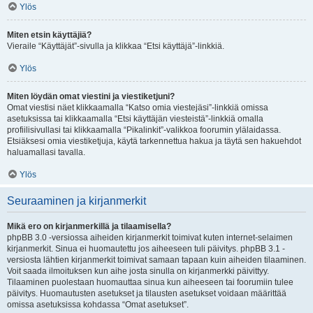
Ylös
Miten etsin käyttäjiä?
Vieraile “Käyttäjät”-sivulla ja klikkaa “Etsi käyttäjä”-linkkiä.
Ylös
Miten löydän omat viestini ja viestiketjuni?
Omat viestisi näet klikkaamalla “Katso omia viestejäsi”-linkkiä omissa
asetuksissa tai klikkaamalla “Etsi käyttäjän viesteistä”-linkkiä omalla
profiilisivullasi tai klikkaamalla “Pikalinkit”-valikkoa foorumin ylälaidassa.
Etsiäksesi omia viestiketjuja, käytä tarkennettua hakua ja täytä sen hakuehdot
haluamallasi tavalla.
Ylös
Seuraaminen ja kirjanmerkit
Mikä ero on kirjanmerkillä ja tilaamisella?
phpBB 3.0 -versiossa aiheiden kirjanmerkit toimivat kuten internet-selaimen
kirjanmerkit. Sinua ei huomautettu jos aiheeseen tuli päivitys. phpBB 3.1 -
versiosta lähtien kirjanmerkit toimivat samaan tapaan kuin aiheiden tilaaminen.
Voit saada ilmoituksen kun aihe josta sinulla on kirjanmerkki päivittyy.
Tilaaminen puolestaan huomauttaa sinua kun aiheeseen tai foorumiin tulee
päivitys. Huomautusten asetukset ja tilausten asetukset voidaan määrittää
omissa asetuksissa kohdassa “Omat asetukset”.