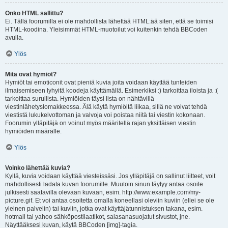
Onko HTML sallittu?
Ei. Tällä foorumilla ei ole mahdollista lähettää HTML:ää siten, että se toimisi
HTML-koodina. Yleisimmät HTML-muotoilut voi kuitenkin tehdä BBCoden
avulla.
Ylös
Mitä ovat hymiöt?
Hymiöt tai emoticonit ovat pieniä kuvia joita voidaan käyttää tunteiden
ilmaisemiseen lyhyitä koodeja käyttämällä. Esimerkiksi :) tarkoittaa iloista ja :(
tarkoittaa surullista. Hymiöiden täysi lista on nähtävillä
viestinlähetyslomakkeessa. Älä käytä hymiöitä liikaa, sillä ne voivat tehdä
viestistä lukukelvottoman ja valvoja voi poistaa niitä tai viestin kokonaan.
Foorumin ylläpitäjä on voinut myös määritellä rajan yksittäisen viestin
hymiöiden määrälle.
Ylös
Voinko lähettää kuvia?
Kyllä, kuvia voidaan käyttää viesteissäsi. Jos ylläpitäjä on sallinut liitteet, voit
mahdollisesti ladata kuvan foorumille. Muutoin sinun täytyy antaa osoite
julkisesti saatavilla olevaan kuvaan, esim. http://www.example.com/my-
picture.gif. Et voi antaa osoitetta omalla koneellasi oleviin kuviin (ellei se ole
yleinen palvelin) tai kuviin, jotka ovat käyttäjätunnistuksen takana, esim.
hotmail tai yahoo sähköpostilaatikot, salasanasuojatut sivustot, jne.
Näyttääksesi kuvan, käytä BBCoden [img]-tagia.