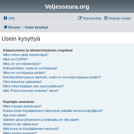
Veljesseura.org
UKK
Rekisteröidy
Kirjaudu sisään
Etusivu
Usein kysyttyä
Usein kysyttyä
Kirjautumisen ja rekisteröitymisen ongelmat
Miksi minun pitää rekisteröityä?
Mikä on COPPA?
Miksi en voi rekisteröityä?
Rekisteröidyin, mutta en voi kirjautua!
Miksi en voi kirjautua sisään?
Rekisteröidyin joskus aiemmin, mutta en voi enää kirjautua sisään?!
Olen hukannut salasanani!
Miksi minut kirjataan ulos automaattisesti?
Mitä “Poista foorumin evästeet” tekee?
Käyttäjän asetukset
Miten muutan asetuksiani?
Kuinka estän käyttäjänimeni näkymisen paikalla olevissa käyttäjissä?
Ajat ovat väärin!
Vaihdoin aikavyöhykkeen ja kellonaika on silti väärin!
Kieleni ei ole valittavana!
Mitä kuvia on käyttäjänimeni vieressä?
Miten asetan avataren?