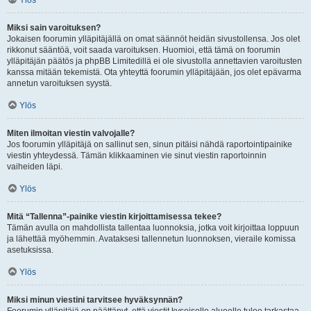
Ylös
Miksi sain varoituksen?
Jokaisen foorumin ylläpitäjällä on omat säännöt heidän sivustollensa. Jos olet
rikkonut sääntöä, voit saada varoituksen. Huomioi, että tämä on foorumin
ylläpitäjän päätös ja phpBB Limitedillä ei ole sivustolla annettavien varoitusten
kanssa mitään tekemistä. Ota yhteyttä foorumin ylläpitäjään, jos olet epävarma
annetun varoituksen syystä.
Ylös
Miten ilmoitan viestin valvojalle?
Jos foorumin ylläpitäjä on sallinut sen, sinun pitäisi nähdä raportointipainike
viestin yhteydessä. Tämän klikkaaminen vie sinut viestin raportoinnin
vaiheiden läpi.
Ylös
Mitä “Tallenna”-painike viestin kirjoittamisessa tekee?
Tämän avulla on mahdollista tallentaa luonnoksia, jotka voit kirjoittaa loppuun
ja lähettää myöhemmin. Avataksesi tallennetun luonnoksen, vieraile komissa
asetuksissa.
Ylös
Miksi minun viestini tarvitsee hyväksynnän?