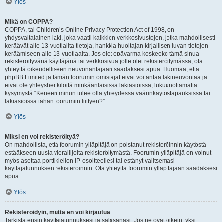
Ylös
Mikä on COPPA?
COPPA, tai Children’s Online Privacy Protection Act of 1998, on
yhdysvaltalainen laki, joka vaatii kaikkien verkkosivustojen, jotka mahdollisesti
keräävät alle 13-vuotiailta tietoja, hankkia huoltajan kirjallisen luvan tietojen
keräämiseen alle 13-vuotiaalta. Jos olet epävarma koskeeko tämä sinua
rekisteröityvänä käyttäjänä tai verkkosivua jolle olet rekisteröitymässä, ota
yhteyttä oikeudelliseen neuvonantajaan saadaksesi apua. Huomaa, että
phpBB Limited ja tämän foorumin omistajat eivät voi antaa lakineuvontaa ja
eivät ole yhteyshenkilöitä minkäänlaisissa lakiasioissa, lukuunottamatta
kysymystä “Keneen minun tulee olla yhteydessä väärinkäytöstapauksissa tai
lakiasioissa tähän foorumiin liittyen?”.
Ylös
Miksi en voi rekisteröityä?
On mahdollista, että foorumin ylläpitäjä on poistanut rekisteröinnin käytöstä
estääkseen uusia vierailijoita rekisteröitymästä. Foorumin ylläpitäjä on voinut
myös asettaa porttikiellon IP-osoitteellesi tai estänyt valitsemasi
käyttäjätunnuksen rekisteröinnin. Ota yhteyttä foorumin ylläpitäjään saadaksesi
apua.
Ylös
Rekisteröidyin, mutta en voi kirjautua!
Tarkista ensin käyttäjätunnuksesi ja salasanasi. Jos ne ovat oikein, yksi