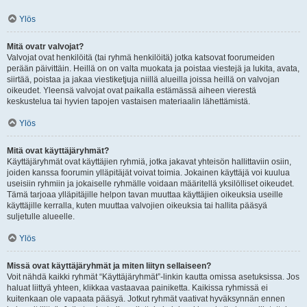
Ylös
Mitä ovatr valvojat?
Valvojat ovat henkilöitä (tai ryhmä henkilöitä) jotka katsovat foorumeiden
perään päivittäin. Heillä on on valta muokata ja poistaa viestejä ja lukita, avata,
siirtää, poistaa ja jakaa viestiketjuja niillä alueilla joissa heillä on valvojan
oikeudet. Yleensä valvojat ovat paikalla estämässä aiheen vierestä
keskustelua tai hyvien tapojen vastaisen materiaalin lähettämistä.
Ylös
Mitä ovat käyttäjäryhmät?
Käyttäjäryhmät ovat käyttäjien ryhmiä, jotka jakavat yhteisön hallittaviin osiin,
joiden kanssa foorumin ylläpitäjät voivat toimia. Jokainen käyttäjä voi kuulua
useisiin ryhmiin ja jokaiselle ryhmälle voidaan määritellä yksilölliset oikeudet.
Tämä tarjoaa ylläpitäjille helpon tavan muuttaa käyttäjien oikeuksia useille
käyttäjille kerralla, kuten muuttaa valvojien oikeuksia tai hallita pääsyä
suljetulle alueelle.
Ylös
Missä ovat käyttäjäryhmät ja miten liityn sellaiseen?
Voit nähdä kaikki ryhmät “Käyttäjäryhmät”-linkin kautta omissa asetuksissa. Jos
haluat liittyä yhteen, klikkaa vastaavaa painiketta. Kaikissa ryhmissä ei
kuitenkaan ole vapaata pääsyä. Jotkut ryhmät vaativat hyväksynnän ennen