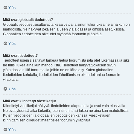
Ylös
Mitä ovat globaalit tiedotteet?
Globaalit tiedotteet sisältävät tärkeää tietoa ja sinun tulisi lukea ne aina kun on
mahdolista. Ne näkyvät jokaisen alueen ylälaidassa ja omissa asetuksissa.
Globaalien tiedotteiden oikeudet myöntää foorumin ylläpitäjä.
Ylös
Mitä ovat tiedotteet?
Tiedotteet usein sisältävät tärkeää tietoa foorumista jota olet lukemassa ja siksi
ne tulisi lukea aina kun mahdollista. Tiedotteet näkyvät jokaisen sivun
ylälaidassa niillä foorumeilla joihin ne on lähetetty. Kuten globaalien
tiedotteiden kohdalla, tiedotteiden lähettämisen oikeudet antaa foorumin
ylläpitäjä.
Ylös
Mitä ovat kiinnitetyt viestiketjut
Kiinnitetyt viestiketjut näkyvät tiedotteiden alapuolella ja ovat vain etusivulla.
Ne ovat yleensä aika tärkeitä, joten sinun tulisi lukea ne aina kun mahdollista.
Kuten tiedotteiden ja globaalien tiedotteiden kanssa, viestiketjujen
kiinnittämisen oikeudet määrittelee foorumin ylläpitäjä.
Ylös