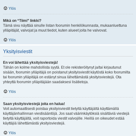
Ylös
Mikä on “Tiimi” linkki?
Tämä sivu näyttää sinulle listan foorumin henkilökunnasta, mukaanluettuna
ylläpitäjät, valvojat ja muut tiedot, kuten alueet joita he valvovat.
Ylös
Yksityisviestit
En voi lähettää yksityisviestejä!
Tähän on kolme mahdollista syytä. Et ole rekisteröitynyt ja/tai kirjautunut
sisään, foorumin ylläpitäjä on poistanut yksityisviestit käytöstä koko foorumilta
tai foorumin ylläpitäjä on estänyt sinua lähettämästä yksityisviestejä. Ota
yhteyttä foorumin ylläpitäjään saadaksesi lisätietoja.
Ylös
Saan yksityisviestejä joita en halua!
Voit automaattisesti poistaa yksityisviestit tietyltä käyttäjältä käyttämällä
käyttäjänhallinnan viestisääntöjä. Jos saat väärinkäytöksiä sisältäviä viestejä
tietyltä käyttäjältä, voit raportoida viestit valvojille. Heillä on oikeudet estää
käyttäjiä lähettämästä yksityisviestejä.
Ylös