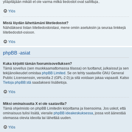
ylläpitäjään mikäli et ole varma mitkä tiedostot ovat sallittuja..
Ylös
Mistä löydän lähettämäni liitetiedostot?
Nähdäksesi listan liitetiedostoistasi, mene omiin asetuksiin ja seuraa linkkejä
liitetiedostot-osioon.
Ylös
phpBB -asiat
Kuka kirjoitti tämän foorumisovelluksen?
Tämä sovellus (sen muokkaamattomassa tilassa) on tuottanut, julkaissut ja sen
tekijänoikeudet omistaa
phpBB Limited
. Se on tehty saataville GNU General
Public Licensenssin, versiolla 2 (GPL-2.0) ja sitä voidaan jakaa vapaasti. Katso
Tietoja phpBB:stä
saadaksesi lisätietoja.
Ylös
Miksi ominaisuutta X ei ole saatavilla?
Tämä ohjelmisto on phpBB Limitedin kirjoittama ja lisensoima. Jos uskot, että
ominaisuus tulisi lisätä, vieraile
phpBB ideakeskuksessa
, jossa voit äänestää
olemassa olevia ideoita tai lähettää uuden.
Ylös