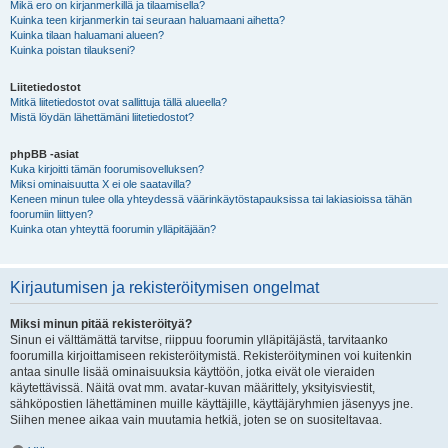
Mikä ero on kirjanmerkillä ja tilaamisella?
Kuinka teen kirjanmerkin tai seuraan haluamaani aihetta?
Kuinka tilaan haluamani alueen?
Kuinka poistan tilaukseni?
Liitetiedostot
Mitkä liitetiedostot ovat sallittuja tällä alueella?
Mistä löydän lähettämäni liitetiedostot?
phpBB -asiat
Kuka kirjoitti tämän foorumisovelluksen?
Miksi ominaisuutta X ei ole saatavilla?
Keneen minun tulee olla yhteydessä väärinkäytöstapauksissa tai lakiasioissa tähän
foorumiin liittyen?
Kuinka otan yhteyttä foorumin ylläpitäjään?
Kirjautumisen ja rekisteröitymisen ongelmat
Miksi minun pitää rekisteröityä?
Sinun ei välttämättä tarvitse, riippuu foorumin ylläpitäjästä, tarvitaanko
foorumilla kirjoittamiseen rekisteröitymistä. Rekisteröityminen voi kuitenkin
antaa sinulle lisää ominaisuuksia käyttöön, jotka eivät ole vieraiden
käytettävissä. Näitä ovat mm. avatar-kuvan määrittely, yksityisviestit,
sähköpostien lähettäminen muille käyttäjille, käyttäjäryhmien jäsenyys jne.
Siihen menee aikaa vain muutamia hetkiä, joten se on suositeltavaa.