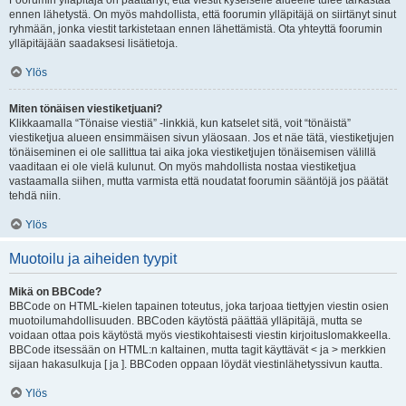
Foorumin ylläpitäjä on päättänyt, että viestit kyseiselle alueelle tulee tarkastaa
ennen lähetystä. On myös mahdollista, että foorumin ylläpitäjä on siirtänyt sinut
ryhmään, jonka viestit tarkistetaan ennen lähettämistä. Ota yhteyttä foorumin
ylläpitäjään saadaksesi lisätietoja.
Ylös
Miten tönäisen viestiketjuani?
Klikkaamalla “Tönaise viestiä” -linkkiä, kun katselet sitä, voit “tönäistä”
viestiketjua alueen ensimmäisen sivun yläosaan. Jos et näe tätä, viestiketjujen
tönäiseminen ei ole sallittua tai aika joka viestiketjujen tönäisemisen välillä
vaaditaan ei ole vielä kulunut. On myös mahdollista nostaa viestiketjua
vastaamalla siihen, mutta varmista että noudatat foorumin sääntöjä jos päätät
tehdä niin.
Ylös
Muotoilu ja aiheiden tyypit
Mikä on BBCode?
BBCode on HTML-kielen tapainen toteutus, joka tarjoaa tiettyjen viestin osien
muotoilumahdollisuuden. BBCoden käytöstä päättää ylläpitäjä, mutta se
voidaan ottaa pois käytöstä myös viestikohtaisesti viestin kirjoituslomakkeella.
BBCode itsessään on HTML:n kaltainen, mutta tagit käyttävät < ja > merkkien
sijaan hakasulkuja [ ja ]. BBCoden oppaan löydät viestinlähetyssivun kautta.
Ylös