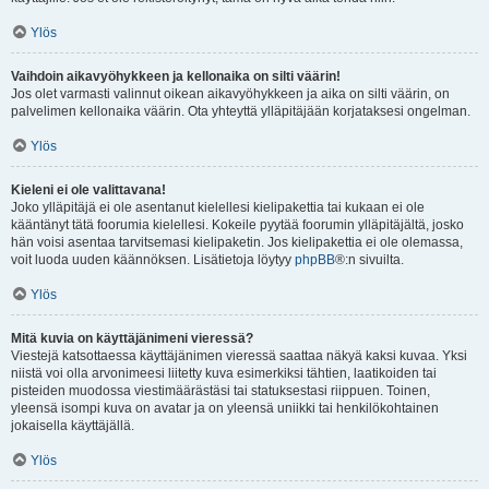
Ylös
Vaihdoin aikavyöhykkeen ja kellonaika on silti väärin!
Jos olet varmasti valinnut oikean aikavyöhykkeen ja aika on silti väärin, on
palvelimen kellonaika väärin. Ota yhteyttä ylläpitäjään korjataksesi ongelman.
Ylös
Kieleni ei ole valittavana!
Joko ylläpitäjä ei ole asentanut kielellesi kielipakettia tai kukaan ei ole
kääntänyt tätä foorumia kielellesi. Kokeile pyytää foorumin ylläpitäjältä, josko
hän voisi asentaa tarvitsemasi kielipaketin. Jos kielipakettia ei ole olemassa,
voit luoda uuden käännöksen. Lisätietoja löytyy
phpBB
®:n sivuilta.
Ylös
Mitä kuvia on käyttäjänimeni vieressä?
Viestejä katsottaessa käyttäjänimen vieressä saattaa näkyä kaksi kuvaa. Yksi
niistä voi olla arvonimeesi liitetty kuva esimerkiksi tähtien, laatikoiden tai
pisteiden muodossa viestimäärästäsi tai statuksestasi riippuen. Toinen,
yleensä isompi kuva on avatar ja on yleensä uniikki tai henkilökohtainen
jokaisella käyttäjällä.
Ylös