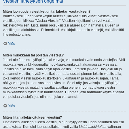
Viestien lähetyksen ongelmat
Miten luon uuden viestiketjun tai lähetän vastauksen?
Aloittaaksesi uuden viestiketjun alueella, klikkaa "Uusi Aihe". Vastataksesi
viestiketjuun klikkaa "Vastaa Viestiin". Viestien kirjoittaminen voi vaatia
rekisteröitymisen. Lista sinun oikeuksistasi alueella on nähtävillä alueen ja
viestiketjun alalaidassa. Esimerkiksi: Voit kirjoittaa uusia viestejä, Voit lähettää
liitetiedostoja, jne.
Ylös
Miten muokkaan tai poistan viestejä?
Jos et ole foorumin ylläpitäjä tai valvoja, voit muokata vain omia viestejäsi. Voit
muokata viestiä klikkaamalla muokkaa-painiketta haluamassasi viestissä.
Joskus painike toimii vain tietyn ajan viestin luomisen jälkeen. Jos joku on jo
vastannut viestiin, löydät viestiketjuun palatessasi pienen tekstin viestisi alla,
joka kertoo viestin muokkauskertojen lukumäärän ja muokkausajan. Tämä
näkyy vain jos joku on vastannut viestiin. Se ei näy, jos valvoja tai ylläpitäjä
muokkaa viestiä, mutta he saattavat jättää pienen huomautuksen viestin
muokkaamisen syistä niin halutessaan. Huomaa, että normaalit käyttäjät eivät
voi poistaa viestejä, jos niihin on joku vastannut.
Ylös
Miten liitän allekirjoituksen viestiini?
Lisätäksesi allekirjoituksen viestiisi, sinun täytyy ensin luoda sellainen omissa
asetuksissa. Kun olet luonut sellaisen, voit valita
Lisää allekirjoitus
-valinnan