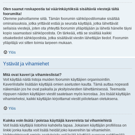
Olen saanut roskapostia tai väärinkäytöksiä sisältäviä viestejä tältä
foorumilta!
Olemme pahoillamme siitä. Tämän foorumin sähköpostilomake sisältää
ominaisuuksia, jotka yrittävät estää ja seurata käyttäjiä, jotka lähettävät
sellaisia viestejä, joten ota yhteyttä foorumin ylläpitäjään ja lähetä hänelle täysi
kopio saamastasi sähköpostista. On tärkeää, että se sisältää kaikki
otsaketiedot sähköpostista, jotka sisältävät viestin lähettäjän tiedot. Foorumin
ylläpitäjä voi sitten toimia tarpeen mukaan.
Ylös
Ystävät ja vihamiehet
Mitä ovat kaveri ja vihamieslistat?
Voit käyttää näitä listoja muiden foorumin käyttäjien organisointiin.
Kaverilistalle lisätään käyttäjiä omien asetusten kautta. Tämä auttaa nopeasti
näkemään jos he ovat paikalla ja yksityisviestien lähettämisessä. Teemasta
riippuen näiden käyttäjien viestit saatetaan myös korostaa. Jos lisäät käyttäjän
vihamieheksi, kaikki käyttäjän kirjoittamat viestit piilotetaan oletuksena.
Ylös
Kuinka voin lisätä / poistaa käyttäjiä kavereista tai vihamiehistä
Voit lisätä käyttäjiä listoihisi kahdella tapaa. Jokaisen käyttäjän profiilissa on
linkki jonka kautta voit lisätä heidät joko kavereihin tai vihamiehiin.