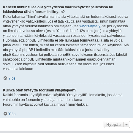
Keneen minun tulee olla yhteydessä väärinkäytöstapauksissa tai
lakiasioissa tähän foorumiin liittyen?
Kuka tahansa “Tiimi”-sivulla mainituista ylläpitäjistä on todennäköisesti sopiva
yhteyshenkilö valituksillesi. Jos et tätä kautta saa vastausta, sinun kannattaa
ottaa yhteyttä verkkotunnuksen omistajaan (tee
whois-kysely
) tai jos kyseessä
on ilmaispalvelussa oleva (esim. Yahoo!, free.fr, f2s.com, jne.), ota yhteyttä
ylläpitoon tai väärinkäytöksistä vastaavaan osastoon kyseisessä palvelussa.
Huomaa, että phpBB Limitedillä
ei ole lainkaan toimivaltaa
ja sitä ei voida
pitää vastuussa miten, missä tai kenen toimesta tämä foorumi on käytössä. Älä
ota yhteyttä phpBB Limitediin missään lakiasioissa
jotka eivät liity
phpBB.com-sivustoon tai pelkkään phpBB-sovellukseen itseensä. Jos lähetät
sähköpostia phpBB Limitedille
mistään kolmannen osapuolen
tämän
sovelluksen käytöstä, voit odottaa niukkasanaista vastausta, jos edes
vastausta lainkaan.
Ylös
Kuinka otan yhteyttä foorumin ylläpitäjään?
Kaikki foorumin käyttäjät voivat käyttää “Ota yhteyttä” -lomaketta, jos täämä
vaihtoehto on foorumin ylläpitäjän mahdollistama.
Foorumin käyttäjät voivat käyttää myös “Tiimi”-linkkiä.
Ylös
Hyppää