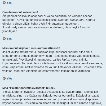
Ylös
Olen hukannut salasanani!
Älä panikoi! Vaikka salasanaasi ei voida palauttaa, se voidaan asettaa
uudelleen. Käy kirjautumissivulla ja klikkaa
Unohdin salasanani
. Seuraa
ohjeita ja sinun pitäisi kohta pystyä kirjautumaan uudelleen.
Jos et pysty asettamaan salasanaasi uudelleen, ota yhteyttä foorumin
ylläpitäjään.
Ylös
Miksi minut kirjataan ulos automaattisesti?
Jos et valitse
Muista minut
-laatikkoa kirjautuessasi, foorumi pitää sinut
kirjautuneena ennalta määritellyn ajan. Tämä estää muita väärinkäyttämästä
tunnuksiasi. Pysyäksesi kirjautuneena, valitse
Muista minut
-valinta
kirjautuessasi. Tämä ei ole suositeltavaa, jos käytät foorumia jaetulta koneelta,
esim. kirjastossa, nettikahvilassa tai koulun tietokoneluokassa. Jos et näe tätä
valintaa, foorumin ylläpitäjä on estänyt tämän toiminnon käyttämisen.
Ylös
Mitä “Poista foorumin evästeet” tekee?
“Poista foorumin evästeet” poistaa evästeet, jotka ovat phpBB:n luomia. Ne
tunnistavat sinut ja pitävät sinut kirjautuneena foorumille. Evästeet tarjoavat
myös toimintoja, kuten luettujen seurantaa, jos ne ovat foorumin ylläpitäjän
käyttöönottamia. Jos sinulla on sisään tai uloskirjautumisen kanssa ongelmia,