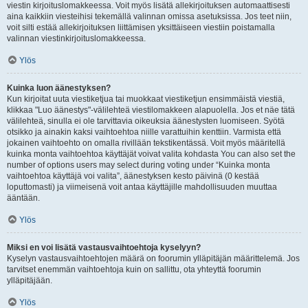
viestin kirjoituslomakkeessa. Voit myös lisätä allekirjoituksen automaattisesti
aina kaikkiin viesteihisi tekemällä valinnan omissa asetuksissa. Jos teet niin,
voit silti estää allekirjoituksen liittämisen yksittäiseen viestiin poistamalla
valinnan viestinkirjoituslomakkeessa.
Ylös
Kuinka luon äänestyksen?
Kun kirjoitat uuta viestiketjua tai muokkaat viestiketjun ensimmäistä viestiä,
klikkaa "Luo äänestys"-välilehteä viestilomakkeen alapuolella. Jos et näe tätä
välilehteä, sinulla ei ole tarvittavia oikeuksia äänestysten luomiseen. Syötä
otsikko ja ainakin kaksi vaihtoehtoa niille varattuihin kenttiin. Varmista että
jokainen vaihtoehto on omalla rivillään tekstikentässä. Voit myös määritellä
kuinka monta vaihtoehtoa käyttäjät voivat valita kohdasta You can also set the
number of options users may select during voting under “Kuinka monta
vaihtoehtoa käyttäjä voi valita”, äänestyksen kesto päivinä (0 kestää
loputtomasti) ja viimeisenä voit antaa käyttäjille mahdollisuuden muuttaa
ääntään.
Ylös
Miksi en voi lisätä vastausvaihtoehtoja kyselyyn?
Kyselyn vastausvaihtoehtojen määrä on foorumin ylläpitäjän määrittelemä. Jos
tarvitset enemmän vaihtoehtoja kuin on sallittu, ota yhteyttä foorumin
ylläpitäjään.
Ylös