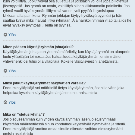
kuin voit liittyä. Jotkut voivat olla suljettuja ja joissakin voi olla jopa piilotettuja
jäsenyyksiä. Jos ryhmä on avoin, voit liittyä siihen klikkaamalla painiketta. Jos
ryhmä vaatii hyväksynnän liittymistä varten, voit pyytää liittymislupaa
klikkaamalla painiketta. Ryhmän johtajan täytyy hyväksyä pyyntösi ja hän
saattaa kysyä miksi haluat liittyä ryhmään. Älä häiriköi ryhmän ylläpitäjiä jos he
eivät hyväksy pyyntöäsi. Heillä on syynsä.
Ylös
Miten pääsen käyttäjäryhmän johtajaksi?
Käyttäjäryhmän johtaja on yleensä määritelty, kun käyttäjäryhmät on alunperin
luotu ylläpitäjän toimesta. Jos haluat luoda käyttäjäryhmän, ensimmäinen
yhteyshenkilösi tulisi olla ylläpitäjä. Kokeile yksityisviestin lähettämistä.
Ylös
Miksi jotkut käyttäjäryhmät näkyvät eri väreillä?
Foorumin ylläpitäjä voi määritellä tietyn käyttäjäryhmän jäsenille värin joka
helpottaa kyseisen käyttäjäryhmän jäsenten tunnistamista.
Ylös
Mikä on “oletusryhmä”?
Jos olet useamman kuin yhden käyttäjäryhmän jäsen, oletusryhmääsi
käytetään määriteltäessä sinun kohdallasi käytettävää ryhmäväriä ja titteliä.
Foorumin ylläpitäjä saattaa antaa sinulle oikeudet vaihtaa oletusryhmääsi
omista asetuksista.