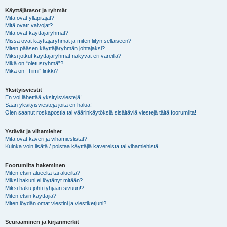
Käyttäjätasot ja ryhmät
Mitä ovat ylläpitäjät?
Mitä ovatr valvojat?
Mitä ovat käyttäjäryhmät?
Missä ovat käyttäjäryhmät ja miten liityn sellaiseen?
Miten pääsen käyttäjäryhmän johtajaksi?
Miksi jotkut käyttäjäryhmät näkyvät eri väreillä?
Mikä on “oletusryhmä”?
Mikä on “Tiimi” linkki?
Yksityisviestit
En voi lähettää yksityisviestejä!
Saan yksityisviestejä joita en halua!
Olen saanut roskapostia tai väärinkäytöksiä sisältäviä viestejä tältä foorumilta!
Ystävät ja vihamiehet
Mitä ovat kaveri ja vihamieslistat?
Kuinka voin lisätä / poistaa käyttäjiä kavereista tai vihamiehistä
Foorumilta hakeminen
Miten etsin alueelta tai alueilta?
Miksi hakuni ei löytänyt mitään?
Miksi haku johti tyhjään sivuun!?
Miten etsin käyttäjiä?
Miten löydän omat viestini ja viestiketjuni?
Seuraaminen ja kirjanmerkit