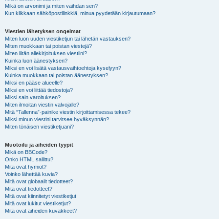
Mikä on arvonimi ja miten vaihdan sen?
Kun klikkaan sähköpostilinkkiä, minua pyydetään kirjautumaan?
Viestien lähetyksen ongelmat
Miten luon uuden viestiketjun tai lähetän vastauksen?
Miten muokkaan tai poistan viestejä?
Miten liitän allekirjoituksen viestiini?
Kuinka luon äänestyksen?
Miksi en voi lisätä vastausvaihtoehtoja kyselyyn?
Kuinka muokkaan tai poistan äänestyksen?
Miksi en pääse alueelle?
Miksi en voi liittää tiedostoja?
Miksi sain varoituksen?
Miten ilmoitan viestin valvojalle?
Mitä “Tallenna”-painike viestin kirjoittamisessa tekee?
Miksi minun viestini tarvitsee hyväksynnän?
Miten tönäisen viestiketjuani?
Muotoilu ja aiheiden tyypit
Mikä on BBCode?
Onko HTML sallittu?
Mitä ovat hymiöt?
Voinko lähettää kuvia?
Mitä ovat globaalit tiedotteet?
Mitä ovat tiedotteet?
Mitä ovat kiinnitetyt viestiketjut
Mitä ovat lukitut viestiketjut?
Mitä ovat aiheiden kuvakkeet?