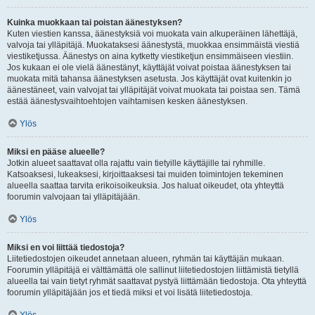
Kuinka muokkaan tai poistan äänestyksen?
Kuten viestien kanssa, äänestyksiä voi muokata vain alkuperäinen lähettäjä,
valvoja tai ylläpitäjä. Muokataksesi äänestystä, muokkaa ensimmäistä viestiä
viestiketjussa. Äänestys on aina kytketty viestiketjun ensimmäiseen viestiin.
Jos kukaan ei ole vielä äänestänyt, käyttäjät voivat poistaa äänestyksen tai
muokata mitä tahansa äänestyksen asetusta. Jos käyttäjät ovat kuitenkin jo
äänestäneet, vain valvojat tai ylläpitäjät voivat muokata tai poistaa sen. Tämä
estää äänestysvaihtoehtojen vaihtamisen kesken äänestyksen.
Ylös
Miksi en pääse alueelle?
Jotkin alueet saattavat olla rajattu vain tietyille käyttäjille tai ryhmille.
Katsoaksesi, lukeaksesi, kirjoittaaksesi tai muiden toimintojen tekeminen
alueella saattaa tarvita erikoisoikeuksia. Jos haluat oikeudet, ota yhteyttä
foorumin valvojaan tai ylläpitäjään.
Ylös
Miksi en voi liittää tiedostoja?
Liitetiedostojen oikeudet annetaan alueen, ryhmän tai käyttäjän mukaan.
Foorumin ylläpitäjä ei välttämättä ole sallinut liitetiedostojen liittämistä tietyllä
alueella tai vain tietyt ryhmät saattavat pystyä liittämään tiedostoja. Ota yhteyttä
foorumin ylläpitäjään jos et tiedä miksi et voi lisätä liitetiedostoja.