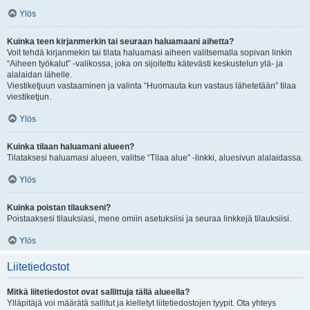
Ylös
Kuinka teen kirjanmerkin tai seuraan haluamaani aihetta?
Voit tehdä kirjanmekin tai tilata haluamasi aiheen valitsemalla sopivan linkin
“Aiheen työkalut” -valikossa, joka on sijoitettu kätevästi keskustelun ylä- ja
alalaidan lähelle.
Viestiketjuun vastaaminen ja valinta “Huomauta kun vastaus lähetetään” tilaa
viestiketjun.
Ylös
Kuinka tilaan haluamani alueen?
Tilataksesi haluamasi alueen, valitse “Tilaa alue” -linkki, aluesivun alalaidassa.
Ylös
Kuinka poistan tilaukseni?
Poistaaksesi tilauksiasi, mene omiin asetuksiisi ja seuraa linkkejä tilauksiisi.
Ylös
Liitetiedostot
Mitkä liitetiedostot ovat sallittuja tällä alueella?
Ylläpitäjä voi määrätä sallitut ja kielletyt liitetiedostojen tyypit. Ota yhteys