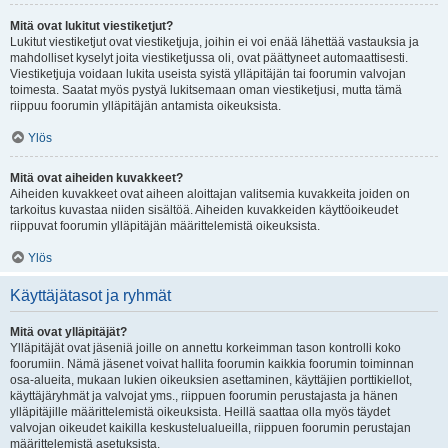
Mitä ovat lukitut viestiketjut?
Lukitut viestiketjut ovat viestiketjuja, joihin ei voi enää lähettää vastauksia ja
mahdolliset kyselyt joita viestiketjussa oli, ovat päättyneet automaattisesti.
Viestiketjuja voidaan lukita useista syistä ylläpitäjän tai foorumin valvojan
toimesta. Saatat myös pystyä lukitsemaan oman viestiketjusi, mutta tämä
riippuu foorumin ylläpitäjän antamista oikeuksista.
Ylös
Mitä ovat aiheiden kuvakkeet?
Aiheiden kuvakkeet ovat aiheen aloittajan valitsemia kuvakkeita joiden on
tarkoitus kuvastaa niiden sisältöä. Aiheiden kuvakkeiden käyttöoikeudet
riippuvat foorumin ylläpitäjän määrittelemistä oikeuksista.
Ylös
Käyttäjätasot ja ryhmät
Mitä ovat ylläpitäjät?
Ylläpitäjät ovat jäseniä joille on annettu korkeimman tason kontrolli koko
foorumiin. Nämä jäsenet voivat hallita foorumin kaikkia foorumin toiminnan
osa-alueita, mukaan lukien oikeuksien asettaminen, käyttäjien porttikiellot,
käyttäjäryhmät ja valvojat yms., riippuen foorumin perustajasta ja hänen
ylläpitäjille määrittelemistä oikeuksista. Heillä saattaa olla myös täydet
valvojan oikeudet kaikilla keskustelualueilla, riippuen foorumin perustajan
määrittelemistä asetuksista.