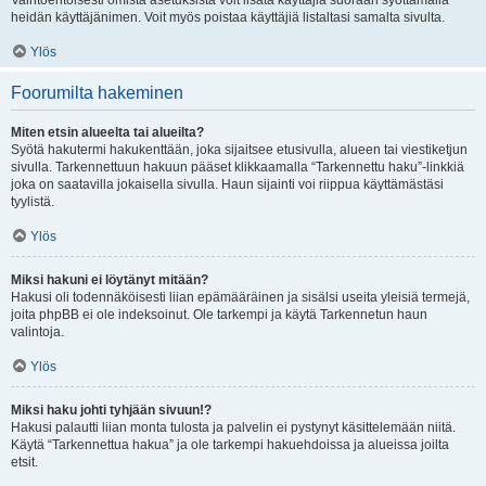
Vaihtoehtoisesti omista asetuksista voit lisätä käyttäjiä suoraan syöttämällä
heidän käyttäjänimen. Voit myös poistaa käyttäjiä listaltasi samalta sivulta.
Ylös
Foorumilta hakeminen
Miten etsin alueelta tai alueilta?
Syötä hakutermi hakukenttään, joka sijaitsee etusivulla, alueen tai viestiketjun
sivulla. Tarkennettuun hakuun pääset klikkaamalla “Tarkennettu haku”-linkkiä
joka on saatavilla jokaisella sivulla. Haun sijainti voi riippua käyttämästäsi
tyylistä.
Ylös
Miksi hakuni ei löytänyt mitään?
Hakusi oli todennäköisesti liian epämääräinen ja sisälsi useita yleisiä termejä,
joita phpBB ei ole indeksoinut. Ole tarkempi ja käytä Tarkennetun haun
valintoja.
Ylös
Miksi haku johti tyhjään sivuun!?
Hakusi palautti liian monta tulosta ja palvelin ei pystynyt käsittelemään niitä.
Käytä “Tarkennettua hakua” ja ole tarkempi hakuehdoissa ja alueissa joilta
etsit.