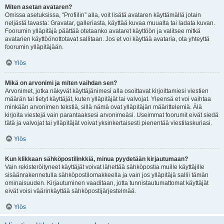
Miten asetan avataren?
Omissa asetuksissa, “Profiilin” alla, voit lisätä avataren käyttämällä jotain
neljästä tavasta: Gravatar, galleriasta, käyttää kuvaa muualta tai ladata kuvan.
Foorumin ylläpitäjä päättää otetaanko avataret käyttöön ja valitsee mitkä
avatarien käyttöönottotavat sallitaan. Jos et voi käyttää avataria, ota yhteyttä
foorumin ylläpitäjään.
Ylös
Mikä on arvonimi ja miten vaihdan sen?
Arvonimet, jotka näkyvät käyttäjänimesi alla osoittavat kirjoittamiesi viestien
määrän tai tietyt käyttäjät, kuten ylläpitäjät tai valvojat. Yleensä et voi vaihtaa
minkään arvonimen tekstiä, sillä nämä ovat ylläpitäjän määrittelemiä. Älä
kirjoita viestejä vain parantaaksesi arvonimeäsi. Useimmat foorumit eivät siedä
tätä ja valvojat tai ylläpitäjät voivat yksinkertaisesti pienentää viestilaskuriasi.
Ylös
Kun klikkaan sähköpostilinkkiä, minua pyydetään kirjautumaan?
Vain rekisteröityneet käyttäjät voivat lähettää sähköpostia muille käyttäjille
sisäänrakennetulla sähköpostilomakkeella ja vain jos ylläpitäjä sallii tämän
ominaisuuden. Kirjautuminen vaaditaan, jotta tunnistautumattomat käyttäjät
eivät voisi väärinkäyttää sähköpostijärjestelmää.
Ylös