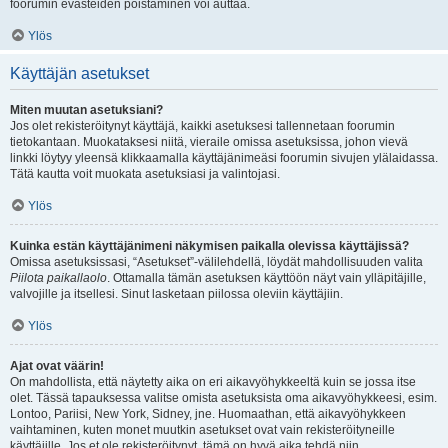
foorumin evästeiden poistaminen voi auttaa.
Ylös
Käyttäjän asetukset
Miten muutan asetuksiani?
Jos olet rekisteröitynyt käyttäjä, kaikki asetuksesi tallennetaan foorumin
tietokantaan. Muokataksesi niitä, vieraile omissa asetuksissa, johon vievä
linkki löytyy yleensä klikkaamalla käyttäjänimeäsi foorumin sivujen ylälaidassa.
Tätä kautta voit muokata asetuksiasi ja valintojasi.
Ylös
Kuinka estän käyttäjänimeni näkymisen paikalla olevissa käyttäjissä?
Omissa asetuksissasi, “Asetukset”-välilehdellä, löydät mahdollisuuden valita
Piilota paikallaolo
. Ottamalla tämän asetuksen käyttöön näyt vain ylläpitäjille,
valvojille ja itsellesi. Sinut lasketaan piilossa oleviin käyttäjiin.
Ylös
Ajat ovat väärin!
On mahdollista, että näytetty aika on eri aikavyöhykkeeltä kuin se jossa itse
olet. Tässä tapauksessa valitse omista asetuksista oma aikavyöhykkeesi, esim.
Lontoo, Pariisi, New York, Sidney, jne. Huomaathan, että aikavyöhykkeen
vaihtaminen, kuten monet muutkin asetukset ovat vain rekisteröityneille
käyttäjille. Jos et ole rekisteröitynyt, tämä on hyvä aika tehdä niin.