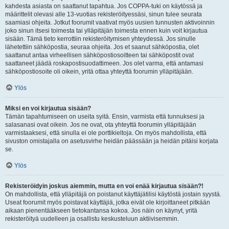
kahdesta asiasta on saattanut tapahtua. Jos COPPA-tuki on käytössä ja
määrittelit olevasi alle 13-vuotias rekisteröityessäsi, sinun tulee seurata
saamiasi ohjeita. Jotkut foorumit vaativat myös uusien tunnusten aktivoinnin
joko sinun itsesi toimesta tai ylläpitäjän toimesta ennen kuin voit kirjautua
sisään. Tämä tieto kerrottiin rekisteröitymisen yhteydessä. Jos sinulle
lähetettiin sähköpostia, seuraa ohjeita. Jos et saanut sähköpostia, olet
saattanut antaa virheellisen sähköpostiosoitteen tai sähköpostit ovat
saattaneet jäädä roskapostisuodattimeen. Jos olet varma, että antamasi
sähköpostiosoite oli oikein, yritä ottaa yhteyttä foorumin ylläpitäjään.
Ylös
Miksi en voi kirjautua sisään?
Tämän tapahtumiseen on useita syitä. Ensin, varmista että tunnuksesi ja
salasanasi ovat oikein. Jos ne ovat, ota yhteyttä foorumin ylläpitäjään
varmistaaksesi, että sinulla ei ole porttikieltoja. On myös mahdollista, että
sivuston omistajalla on asetusvirhe heidän päässään ja heidän pitäisi korjata
se.
Ylös
Rekisteröidyin joskus aiemmin, mutta en voi enää kirjautua sisään?!
On mahdollista, että ylläpitäjä on poistanut käyttäjätilisi käytöstä jostain syystä.
Useat foorumit myös poistavat käyttäjiä, jotka eivät ole kirjoittaneet pitkään
aikaan pienentääkseen tietokantansa kokoa. Jos näin on käynyt, yritä
rekisteröityä uudelleen ja osallistu keskusteluun aktiivisemmin.