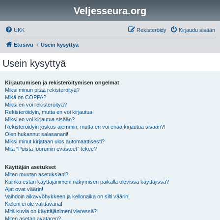
Veljesseura.org
UKK
Rekisteröidy
Kirjaudu sisään
Etusivu
Usein kysyttyä
Usein kysyttyä
Kirjautumisen ja rekisteröitymisen ongelmat
Miksi minun pitää rekisteröityä?
Mikä on COPPA?
Miksi en voi rekisteröityä?
Rekisteröidyin, mutta en voi kirjautua!
Miksi en voi kirjautua sisään?
Rekisteröidyin joskus aiemmin, mutta en voi enää kirjautua sisään?!
Olen hukannut salasanani!
Miksi minut kirjataan ulos automaattisesti?
Mitä “Poista foorumin evästeet” tekee?
Käyttäjän asetukset
Miten muutan asetuksiani?
Kuinka estän käyttäjänimeni näkymisen paikalla olevissa käyttäjissä?
Ajat ovat väärin!
Vaihdoin aikavyöhykkeen ja kellonaika on silti väärin!
Kieleni ei ole valittavana!
Mitä kuvia on käyttäjänimeni vieressä?
Miten asetan avataren?