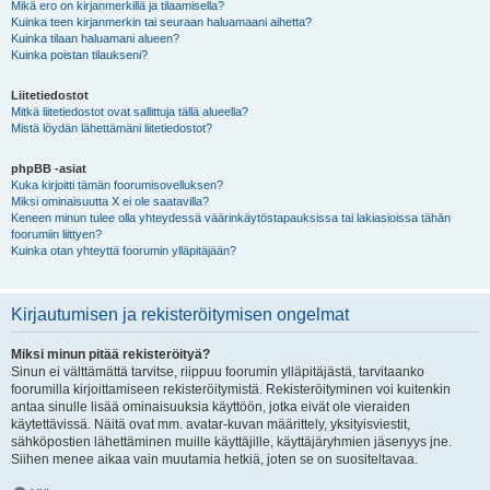
Mikä ero on kirjanmerkillä ja tilaamisella?
Kuinka teen kirjanmerkin tai seuraan haluamaani aihetta?
Kuinka tilaan haluamani alueen?
Kuinka poistan tilaukseni?
Liitetiedostot
Mitkä liitetiedostot ovat sallittuja tällä alueella?
Mistä löydän lähettämäni liitetiedostot?
phpBB -asiat
Kuka kirjoitti tämän foorumisovelluksen?
Miksi ominaisuutta X ei ole saatavilla?
Keneen minun tulee olla yhteydessä väärinkäytöstapauksissa tai lakiasioissa tähän
foorumiin liittyen?
Kuinka otan yhteyttä foorumin ylläpitäjään?
Kirjautumisen ja rekisteröitymisen ongelmat
Miksi minun pitää rekisteröityä?
Sinun ei välttämättä tarvitse, riippuu foorumin ylläpitäjästä, tarvitaanko
foorumilla kirjoittamiseen rekisteröitymistä. Rekisteröityminen voi kuitenkin
antaa sinulle lisää ominaisuuksia käyttöön, jotka eivät ole vieraiden
käytettävissä. Näitä ovat mm. avatar-kuvan määrittely, yksityisviestit,
sähköpostien lähettäminen muille käyttäjille, käyttäjäryhmien jäsenyys jne.
Siihen menee aikaa vain muutamia hetkiä, joten se on suositeltavaa.