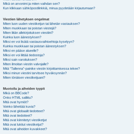
Mikä on arvonimi ja miten vaihdan sen?
Kun klikkaan sähköpostilinkkiä, minua pyydetään kirjautumaan?
Viestien lähetyksen ongelmat
Miten luon uuden viestiketjun tai lähetän vastauksen?
Miten muokkaan tai poistan viestejä?
Miten liitän allekirjoituksen viestiini?
Kuinka luon äänestyksen?
Miksi en voi lisätä vastausvaihtoehtoja kyselyyn?
Kuinka muokkaan tai poistan äänestyksen?
Miksi en pääse alueelle?
Miksi en voi liittää tiedostoja?
Miksi sain varoituksen?
Miten ilmoitan viestin valvojalle?
Mitä “Tallenna”-painike viestin kirjoittamisessa tekee?
Miksi minun viestini tarvitsee hyväksynnän?
Miten tönäisen viestiketjuani?
Muotoilu ja aiheiden tyypit
Mikä on BBCode?
Onko HTML sallittu?
Mitä ovat hymiöt?
Voinko lähettää kuvia?
Mitä ovat globaalit tiedotteet?
Mitä ovat tiedotteet?
Mitä ovat kiinnitetyt viestiketjut
Mitä ovat lukitut viestiketjut?
Mitä ovat aiheiden kuvakkeet?