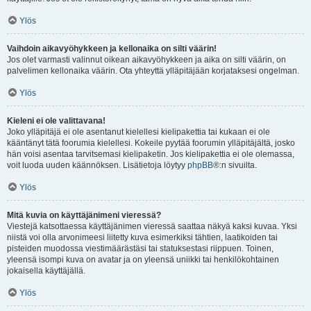
Ylös
Vaihdoin aikavyöhykkeen ja kellonaika on silti väärin!
Jos olet varmasti valinnut oikean aikavyöhykkeen ja aika on silti väärin, on
palvelimen kellonaika väärin. Ota yhteyttä ylläpitäjään korjataksesi ongelman.
Ylös
Kieleni ei ole valittavana!
Joko ylläpitäjä ei ole asentanut kielellesi kielipakettia tai kukaan ei ole
kääntänyt tätä foorumia kielellesi. Kokeile pyytää foorumin ylläpitäjältä, josko
hän voisi asentaa tarvitsemasi kielipaketin. Jos kielipakettia ei ole olemassa,
voit luoda uuden käännöksen. Lisätietoja löytyy
phpBB
®:n sivuilta.
Ylös
Mitä kuvia on käyttäjänimeni vieressä?
Viestejä katsottaessa käyttäjänimen vieressä saattaa näkyä kaksi kuvaa. Yksi
niistä voi olla arvonimeesi liitetty kuva esimerkiksi tähtien, laatikoiden tai
pisteiden muodossa viestimäärästäsi tai statuksestasi riippuen. Toinen,
yleensä isompi kuva on avatar ja on yleensä uniikki tai henkilökohtainen
jokaisella käyttäjällä.
Ylös