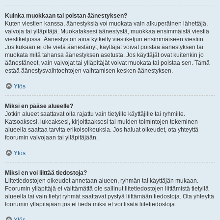
Kuinka muokkaan tai poistan äänestyksen?
Kuten viestien kanssa, äänestyksiä voi muokata vain alkuperäinen lähettäjä,
valvoja tai ylläpitäjä. Muokataksesi äänestystä, muokkaa ensimmäistä viestiä
viestiketjussa. Äänestys on aina kytketty viestiketjun ensimmäiseen viestiin.
Jos kukaan ei ole vielä äänestänyt, käyttäjät voivat poistaa äänestyksen tai
muokata mitä tahansa äänestyksen asetusta. Jos käyttäjät ovat kuitenkin jo
äänestäneet, vain valvojat tai ylläpitäjät voivat muokata tai poistaa sen. Tämä
estää äänestysvaihtoehtojen vaihtamisen kesken äänestyksen.
Ylös
Miksi en pääse alueelle?
Jotkin alueet saattavat olla rajattu vain tietyille käyttäjille tai ryhmille.
Katsoaksesi, lukeaksesi, kirjoittaaksesi tai muiden toimintojen tekeminen
alueella saattaa tarvita erikoisoikeuksia. Jos haluat oikeudet, ota yhteyttä
foorumin valvojaan tai ylläpitäjään.
Ylös
Miksi en voi liittää tiedostoja?
Liitetiedostojen oikeudet annetaan alueen, ryhmän tai käyttäjän mukaan.
Foorumin ylläpitäjä ei välttämättä ole sallinut liitetiedostojen liittämistä tietyllä
alueella tai vain tietyt ryhmät saattavat pystyä liittämään tiedostoja. Ota yhteyttä
foorumin ylläpitäjään jos et tiedä miksi et voi lisätä liitetiedostoja.