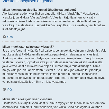
Viestien lähetyksen ongelmat
Miten luon uuden viestiketjun tai lähetän vastauksen?
Aloittaaksesi uuden viestiketjun alueella, klikkaa "Uusi Aihe". Vastataksesi
viestiketjuun klikkaa "Vastaa Viestiin". Viestien kirjoittaminen voi vaatia
rekisteröitymisen. Lista sinun oikeuksistasi alueella on nähtävillä alueen ja
viestiketjun alalaidassa. Esimerkiksi: Voit kirjoittaa uusia viestejä, Voit lähettää
liitetiedostoja, jne.
Ylös
Miten muokkaan tai poistan viestejä?
Jos et ole foorumin ylläpitäjä tai valvoja, voit muokata vain omia viestejäsi. Voit
muokata viestiä klikkaamalla muokkaa-painiketta haluamassasi viestissä.
Joskus painike toimii vain tietyn ajan viestin luomisen jälkeen. Jos joku on jo
vastannut viestiin, löydät viestiketjuun palatessasi pienen tekstin viestisi alla,
joka kertoo viestin muokkauskertojen lukumäärän ja muokkausajan. Tämä
näkyy vain jos joku on vastannut viestiin. Se ei näy, jos valvoja tai ylläpitäjä
muokkaa viestiä, mutta he saattavat jättää pienen huomautuksen viestin
muokkaamisen syistä niin halutessaan. Huomaa, että normaalit käyttäjät eivät
voi poistaa viestejä, jos niihin on joku vastannut.
Ylös
Miten liitän allekirjoituksen viestiini?
Lisätäksesi allekirjoituksen viestiisi, sinun täytyy ensin luoda sellainen omissa
asetuksissa. Kun olet luonut sellaisen, voit valita
Lisää allekirjoitus
-valinnan