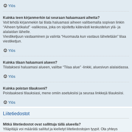
Ylös
Kuinka teen kirjanmerkin tai seuraan haluamaani aihetta?
Voit tehdä kirjanmekin tai tilata haluamasi aiheen valitsemalla sopivan linkin
“Aiheen työkalut” -valikossa, joka on sijoitettu kätevästi keskustelun ylä- ja
alalaidan lähelle.
Viestiketjuun vastaaminen ja valinta “Huomauta kun vastaus lähetetään” tilaa
viestiketjun.
Ylös
Kuinka tilaan haluamani alueen?
Tilataksesi haluamasi alueen, valitse “Tilaa alue” -linkki, aluesivun alalaidassa.
Ylös
Kuinka poistan tilaukseni?
Poistaaksesi tilauksiasi, mene omiin asetuksiisi ja seuraa linkkejä tilauksiisi.
Ylös
Liitetiedostot
Mitkä liitetiedostot ovat sallittuja tällä alueella?
Ylläpitäjä voi määrätä sallitut ja kielletyt liitetiedostojen tyypit. Ota yhteys