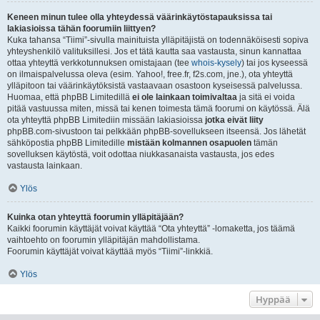
Keneen minun tulee olla yhteydessä väärinkäytöstapauksissa tai
lakiasioissa tähän foorumiin liittyen?
Kuka tahansa “Tiimi”-sivulla mainituista ylläpitäjistä on todennäköisesti sopiva
yhteyshenkilö valituksillesi. Jos et tätä kautta saa vastausta, sinun kannattaa
ottaa yhteyttä verkkotunnuksen omistajaan (tee
whois-kysely
) tai jos kyseessä
on ilmaispalvelussa oleva (esim. Yahoo!, free.fr, f2s.com, jne.), ota yhteyttä
ylläpitoon tai väärinkäytöksistä vastaavaan osastoon kyseisessä palvelussa.
Huomaa, että phpBB Limitedillä
ei ole lainkaan toimivaltaa
ja sitä ei voida
pitää vastuussa miten, missä tai kenen toimesta tämä foorumi on käytössä. Älä
ota yhteyttä phpBB Limitediin missään lakiasioissa
jotka eivät liity
phpBB.com-sivustoon tai pelkkään phpBB-sovellukseen itseensä. Jos lähetät
sähköpostia phpBB Limitedille
mistään kolmannen osapuolen
tämän
sovelluksen käytöstä, voit odottaa niukkasanaista vastausta, jos edes
vastausta lainkaan.
Ylös
Kuinka otan yhteyttä foorumin ylläpitäjään?
Kaikki foorumin käyttäjät voivat käyttää “Ota yhteyttä” -lomaketta, jos täämä
vaihtoehto on foorumin ylläpitäjän mahdollistama.
Foorumin käyttäjät voivat käyttää myös “Tiimi”-linkkiä.
Ylös
Hyppää