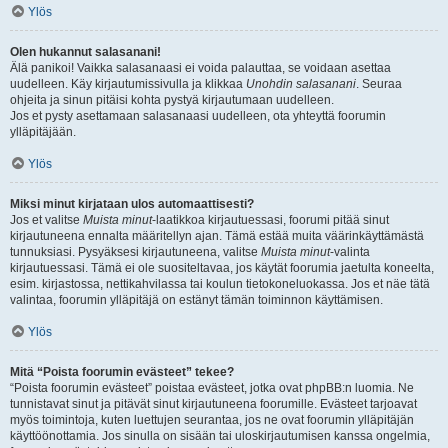
Ylös
Olen hukannut salasanani!
Älä panikoi! Vaikka salasanaasi ei voida palauttaa, se voidaan asettaa
uudelleen. Käy kirjautumissivulla ja klikkaa
Unohdin salasanani
. Seuraa
ohjeita ja sinun pitäisi kohta pystyä kirjautumaan uudelleen.
Jos et pysty asettamaan salasanaasi uudelleen, ota yhteyttä foorumin
ylläpitäjään.
Ylös
Miksi minut kirjataan ulos automaattisesti?
Jos et valitse
Muista minut
-laatikkoa kirjautuessasi, foorumi pitää sinut
kirjautuneena ennalta määritellyn ajan. Tämä estää muita väärinkäyttämästä
tunnuksiasi. Pysyäksesi kirjautuneena, valitse
Muista minut
-valinta
kirjautuessasi. Tämä ei ole suositeltavaa, jos käytät foorumia jaetulta koneelta,
esim. kirjastossa, nettikahvilassa tai koulun tietokoneluokassa. Jos et näe tätä
valintaa, foorumin ylläpitäjä on estänyt tämän toiminnon käyttämisen.
Ylös
Mitä “Poista foorumin evästeet” tekee?
“Poista foorumin evästeet” poistaa evästeet, jotka ovat phpBB:n luomia. Ne
tunnistavat sinut ja pitävät sinut kirjautuneena foorumille. Evästeet tarjoavat
myös toimintoja, kuten luettujen seurantaa, jos ne ovat foorumin ylläpitäjän
käyttöönottamia. Jos sinulla on sisään tai uloskirjautumisen kanssa ongelmia,