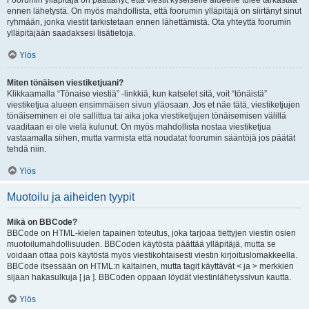
Foorumin ylläpitäjä on päättänyt, että viestit kyseiselle alueelle tulee tarkastaa
ennen lähetystä. On myös mahdollista, että foorumin ylläpitäjä on siirtänyt sinut
ryhmään, jonka viestit tarkistetaan ennen lähettämistä. Ota yhteyttä foorumin
ylläpitäjään saadaksesi lisätietoja.
Ylös
Miten tönäisen viestiketjuani?
Klikkaamalla “Tönaise viestiä” -linkkiä, kun katselet sitä, voit “tönäistä”
viestiketjua alueen ensimmäisen sivun yläosaan. Jos et näe tätä, viestiketjujen
tönäiseminen ei ole sallittua tai aika joka viestiketjujen tönäisemisen välillä
vaaditaan ei ole vielä kulunut. On myös mahdollista nostaa viestiketjua
vastaamalla siihen, mutta varmista että noudatat foorumin sääntöjä jos päätät
tehdä niin.
Ylös
Muotoilu ja aiheiden tyypit
Mikä on BBCode?
BBCode on HTML-kielen tapainen toteutus, joka tarjoaa tiettyjen viestin osien
muotoilumahdollisuuden. BBCoden käytöstä päättää ylläpitäjä, mutta se
voidaan ottaa pois käytöstä myös viestikohtaisesti viestin kirjoituslomakkeella.
BBCode itsessään on HTML:n kaltainen, mutta tagit käyttävät < ja > merkkien
sijaan hakasulkuja [ ja ]. BBCoden oppaan löydät viestinlähetyssivun kautta.
Ylös