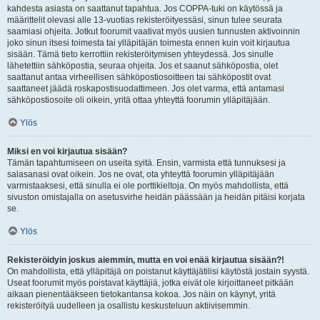
kahdesta asiasta on saattanut tapahtua. Jos COPPA-tuki on käytössä ja
määrittelit olevasi alle 13-vuotias rekisteröityessäsi, sinun tulee seurata
saamiasi ohjeita. Jotkut foorumit vaativat myös uusien tunnusten aktivoinnin
joko sinun itsesi toimesta tai ylläpitäjän toimesta ennen kuin voit kirjautua
sisään. Tämä tieto kerrottiin rekisteröitymisen yhteydessä. Jos sinulle
lähetettiin sähköpostia, seuraa ohjeita. Jos et saanut sähköpostia, olet
saattanut antaa virheellisen sähköpostiosoitteen tai sähköpostit ovat
saattaneet jäädä roskapostisuodattimeen. Jos olet varma, että antamasi
sähköpostiosoite oli oikein, yritä ottaa yhteyttä foorumin ylläpitäjään.
Ylös
Miksi en voi kirjautua sisään?
Tämän tapahtumiseen on useita syitä. Ensin, varmista että tunnuksesi ja
salasanasi ovat oikein. Jos ne ovat, ota yhteyttä foorumin ylläpitäjään
varmistaaksesi, että sinulla ei ole porttikieltoja. On myös mahdollista, että
sivuston omistajalla on asetusvirhe heidän päässään ja heidän pitäisi korjata
se.
Ylös
Rekisteröidyin joskus aiemmin, mutta en voi enää kirjautua sisään?!
On mahdollista, että ylläpitäjä on poistanut käyttäjätilisi käytöstä jostain syystä.
Useat foorumit myös poistavat käyttäjiä, jotka eivät ole kirjoittaneet pitkään
aikaan pienentääkseen tietokantansa kokoa. Jos näin on käynyt, yritä
rekisteröityä uudelleen ja osallistu keskusteluun aktiivisemmin.