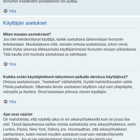
foorumin evästeiden poistaminen voi auttaa.
Ylös
Käyttäjän asetukset
Miten muutan asetuksiani?
Jos olet rekisteröitynyt käyttäjä, kaikki asetuksesi tallennetaan foorumin
tietokantaan. Muokataksesi niitä, vieraile omissa asetuksissa, johon vievä
linkki löytyy yleensä klikkaamalla käyttäjänimeäsi foorumin sivujen ylälaidassa.
Tätä kautta voit muokata asetuksiasi ja valintojasi.
Ylös
Kuinka estän käyttäjänimeni näkymisen paikalla olevissa käyttäjissä?
Omissa asetuksissasi, “Asetukset”-välilehdellä, löydät mahdollisuuden valita
Piilota paikallaolo
. Ottamalla tämän asetuksen käyttöön näyt vain ylläpitäjille,
valvojille ja itsellesi. Sinut lasketaan piilossa oleviin käyttäjiin.
Ylös
Ajat ovat väärin!
On mahdollista, että näytetty aika on eri aikavyöhykkeeltä kuin se jossa itse
olet. Tässä tapauksessa valitse omista asetuksista oma aikavyöhykkeesi, esim.
Lontoo, Pariisi, New York, Sidney, jne. Huomaathan, että aikavyöhykkeen
vaihtaminen, kuten monet muutkin asetukset ovat vain rekisteröityneille
käyttäjille. Jos et ole rekisteröitynyt, tämä on hyvä aika tehdä niin.