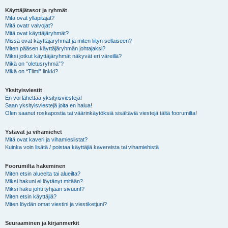
Käyttäjätasot ja ryhmät
Mitä ovat ylläpitäjät?
Mitä ovatr valvojat?
Mitä ovat käyttäjäryhmät?
Missä ovat käyttäjäryhmät ja miten liityn sellaiseen?
Miten pääsen käyttäjäryhmän johtajaksi?
Miksi jotkut käyttäjäryhmät näkyvät eri väreillä?
Mikä on “oletusryhmä”?
Mikä on “Tiimi” linkki?
Yksityisviestit
En voi lähettää yksityisviestejä!
Saan yksityisviestejä joita en halua!
Olen saanut roskapostia tai väärinkäytöksiä sisältäviä viestejä tältä foorumilta!
Ystävät ja vihamiehet
Mitä ovat kaveri ja vihamieslistat?
Kuinka voin lisätä / poistaa käyttäjiä kavereista tai vihamiehistä
Foorumilta hakeminen
Miten etsin alueelta tai alueilta?
Miksi hakuni ei löytänyt mitään?
Miksi haku johti tyhjään sivuun!?
Miten etsin käyttäjiä?
Miten löydän omat viestini ja viestiketjuni?
Seuraaminen ja kirjanmerkit