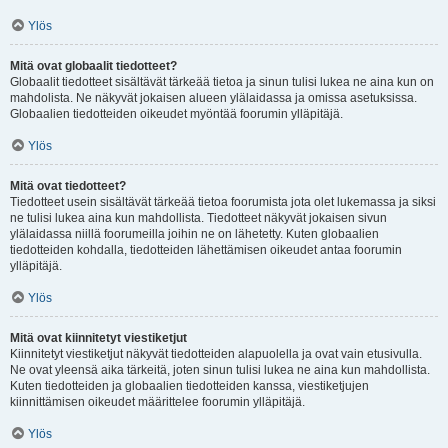
Ylös
Mitä ovat globaalit tiedotteet?
Globaalit tiedotteet sisältävät tärkeää tietoa ja sinun tulisi lukea ne aina kun on
mahdolista. Ne näkyvät jokaisen alueen ylälaidassa ja omissa asetuksissa.
Globaalien tiedotteiden oikeudet myöntää foorumin ylläpitäjä.
Ylös
Mitä ovat tiedotteet?
Tiedotteet usein sisältävät tärkeää tietoa foorumista jota olet lukemassa ja siksi
ne tulisi lukea aina kun mahdollista. Tiedotteet näkyvät jokaisen sivun
ylälaidassa niillä foorumeilla joihin ne on lähetetty. Kuten globaalien
tiedotteiden kohdalla, tiedotteiden lähettämisen oikeudet antaa foorumin
ylläpitäjä.
Ylös
Mitä ovat kiinnitetyt viestiketjut
Kiinnitetyt viestiketjut näkyvät tiedotteiden alapuolella ja ovat vain etusivulla.
Ne ovat yleensä aika tärkeitä, joten sinun tulisi lukea ne aina kun mahdollista.
Kuten tiedotteiden ja globaalien tiedotteiden kanssa, viestiketjujen
kiinnittämisen oikeudet määrittelee foorumin ylläpitäjä.
Ylös