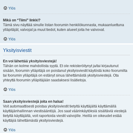
Ylös
Mikä on “Tiimi” linkki?
Tämä sivu näyttää sinulle listan foorumin henkilökunnasta, mukaanluettuna
ylläpitäjät, valvojat ja muut tiedot, kuten alueet joita he valvovat.
Ylös
Yksityisviestit
En voi lähettää yksityisviestejä!
Tähän on kolme mahdollista syytä. Et ole rekisteröitynyt ja/tai kirjautunut
sisään, foorumin ylläpitäjä on poistanut yksityisviestit käytöstä koko foorumilta
tai foorumin ylläpitäjä on estänyt sinua lähettämästä yksityisviestejä. Ota
yhteyttä foorumin ylläpitäjään saadaksesi lisätietoja.
Ylös
Saan yksityisviestejä joita en halua!
Voit automaattisesti poistaa yksityisviestit tietyltä käyttäjältä käyttämällä
käyttäjänhallinnan viestisääntöjä. Jos saat väärinkäytöksiä sisältäviä viestejä
tietyltä käyttäjältä, voit raportoida viestit valvojille. Heillä on oikeudet estää
käyttäjiä lähettämästä yksityisviestejä.
Ylös