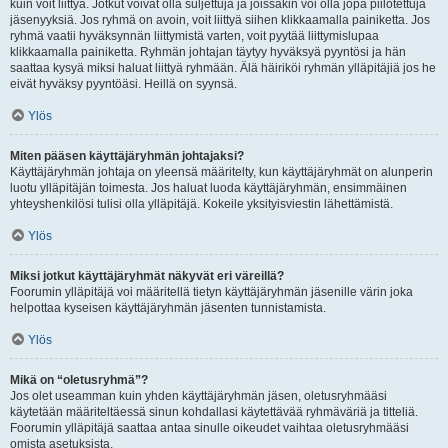
kuin voit liittyä. Jotkut voivat olla suljettuja ja joissakin voi olla jopa piilotettuja
jäsenyyksiä. Jos ryhmä on avoin, voit liittyä siihen klikkaamalla painiketta. Jos
ryhmä vaatii hyväksynnän liittymistä varten, voit pyytää liittymislupaa
klikkaamalla painiketta. Ryhmän johtajan täytyy hyväksyä pyyntösi ja hän
saattaa kysyä miksi haluat liittyä ryhmään. Älä häiriköi ryhmän ylläpitäjiä jos he
eivät hyväksy pyyntöäsi. Heillä on syynsä.
Ylös
Miten pääsen käyttäjäryhmän johtajaksi?
Käyttäjäryhmän johtaja on yleensä määritelty, kun käyttäjäryhmät on alunperin
luotu ylläpitäjän toimesta. Jos haluat luoda käyttäjäryhmän, ensimmäinen
yhteyshenkilösi tulisi olla ylläpitäjä. Kokeile yksityisviestin lähettämistä.
Ylös
Miksi jotkut käyttäjäryhmät näkyvät eri väreillä?
Foorumin ylläpitäjä voi määritellä tietyn käyttäjäryhmän jäsenille värin joka
helpottaa kyseisen käyttäjäryhmän jäsenten tunnistamista.
Ylös
Mikä on “oletusryhmä”?
Jos olet useamman kuin yhden käyttäjäryhmän jäsen, oletusryhmääsi
käytetään määriteltäessä sinun kohdallasi käytettävää ryhmäväriä ja titteliä.
Foorumin ylläpitäjä saattaa antaa sinulle oikeudet vaihtaa oletusryhmääsi
omista asetuksista.