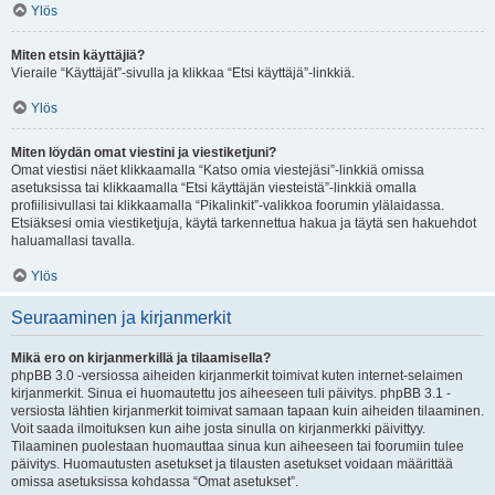
Ylös
Miten etsin käyttäjiä?
Vieraile “Käyttäjät”-sivulla ja klikkaa “Etsi käyttäjä”-linkkiä.
Ylös
Miten löydän omat viestini ja viestiketjuni?
Omat viestisi näet klikkaamalla “Katso omia viestejäsi”-linkkiä omissa
asetuksissa tai klikkaamalla “Etsi käyttäjän viesteistä”-linkkiä omalla
profiilisivullasi tai klikkaamalla “Pikalinkit”-valikkoa foorumin ylälaidassa.
Etsiäksesi omia viestiketjuja, käytä tarkennettua hakua ja täytä sen hakuehdot
haluamallasi tavalla.
Ylös
Seuraaminen ja kirjanmerkit
Mikä ero on kirjanmerkillä ja tilaamisella?
phpBB 3.0 -versiossa aiheiden kirjanmerkit toimivat kuten internet-selaimen
kirjanmerkit. Sinua ei huomautettu jos aiheeseen tuli päivitys. phpBB 3.1 -
versiosta lähtien kirjanmerkit toimivat samaan tapaan kuin aiheiden tilaaminen.
Voit saada ilmoituksen kun aihe josta sinulla on kirjanmerkki päivittyy.
Tilaaminen puolestaan huomauttaa sinua kun aiheeseen tai foorumiin tulee
päivitys. Huomautusten asetukset ja tilausten asetukset voidaan määrittää
omissa asetuksissa kohdassa “Omat asetukset”.