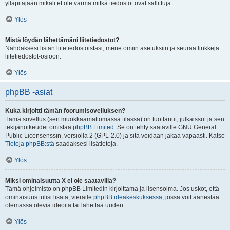
ylläpitäjään mikäli et ole varma mitkä tiedostot ovat sallittuja..
Ylös
Mistä löydän lähettämäni liitetiedostot?
Nähdäksesi listan liitetiedostoistasi, mene omiin asetuksiin ja seuraa linkkejä
liitetiedostot-osioon.
Ylös
phpBB -asiat
Kuka kirjoitti tämän foorumisovelluksen?
Tämä sovellus (sen muokkaamattomassa tilassa) on tuottanut, julkaissut ja sen
tekijänoikeudet omistaa
phpBB Limited
. Se on tehty saataville GNU General
Public Licensenssin, versiolla 2 (GPL-2.0) ja sitä voidaan jakaa vapaasti. Katso
Tietoja phpBB:stä
saadaksesi lisätietoja.
Ylös
Miksi ominaisuutta X ei ole saatavilla?
Tämä ohjelmisto on phpBB Limitedin kirjoittama ja lisensoima. Jos uskot, että
ominaisuus tulisi lisätä, vieraile
phpBB ideakeskuksessa
, jossa voit äänestää
olemassa olevia ideoita tai lähettää uuden.
Ylös