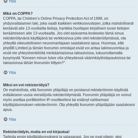
Ylös
Mikä on COPPA?
COPPA, tai Children’s Online Privacy Protection Act of 1998, on
yhdysvaltalainen laki, joka vaatii kaikkien verkkosivustojen, jotka mahdollisesti
keräävät alle 13-vuotiailta tietoja, hankkia huoltajan kirjallisen luvan tietojen
keräämiseen alle 13-vuotiaalta. Jos olet epävarma koskeeko tämä sinua
rekisteröityvänä käyttäjänä tai verkkosivua jolle olet rekisteröitymässä, ota
yhteyttä oikeudelliseen neuvonantajaan saadaksesi apua. Huomaa, että
phpBB Limited ja tämän foorumin omistajat eivät voi antaa lakineuvontaa ja
eivät ole yhteyshenkilöitä minkäänlaisissa lakiasioissa, lukuunottamatta
kysymystä “Keneen minun tulee olla yhteydessä väärinkäytöstapauksissa tai
lakiasioissa tähän foorumiin liittyen?”.
Ylös
Miksi en voi rekisteröityä?
On mahdollista, että foorumin ylläpitäjä on poistanut rekisteröinnin käytöstä
estääkseen uusia vierailijoita rekisteröitymästä. Foorumin ylläpitäjä on voinut
myös asettaa porttikiellon IP-osoitteellesi tai estänyt valitsemasi
käyttäjätunnuksen rekisteröinnin. Ota yhteyttä foorumin ylläpitäjään saadaksesi
apua.
Ylös
Rekisteröidyin, mutta en voi kirjautua!
Tarkista ensin käyttäjätunnuksesi ja salasanasi. Jos ne ovat oikein, yksi