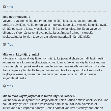
Ylös
Mitä ovatr valvojat?
Valvojat ovat henkilöitä (tai ryhmä henkilöitä) jotka katsovat foorumeiden
perään päivittäin. Heillä on on valta muokata ja poistaa viestejä ja lukita, avata,
siirtää, poistaa ja jakaa viestiketjuja niillä alueilla joissa heillä on valvojan
oikeudet. Yleensä valvojat ovat paikalla estämässä aiheen vierestä
keskustelua tai hyvien tapojen vastaisen materiaalin lähettämistä.
Ylös
Mitä ovat käyttäjäryhmät?
Käyttäjäryhmät ovat käyttäjien ryhmiä, jotka jakavat yhteisön hallittaviin osiin,
joiden kanssa foorumin ylläpitäjät voivat toimia. Jokainen käyttäjä voi kuulua
useisiin ryhmiin ja jokaiselle ryhmälle voidaan määritellä yksilölliset oikeudet.
Tämä tarjoaa ylläpitäjille helpon tavan muuttaa käyttäjien oikeuksia useille
käyttäjille kerralla, kuten muuttaa valvojien oikeuksia tai hallita pääsyä
suljetulle alueelle.
Ylös
Missä ovat käyttäjäryhmät ja miten liityn sellaiseen?
Voit nähdä kaikki ryhmät “Käyttäjäryhmät”-linkin kautta omissa asetuksissa. Jos
haluat liittyä yhteen, klikkaa vastaavaa painiketta. Kaikissa ryhmissä ei
kuitenkaan ole vapaata pääsyä. Jotkut ryhmät vaativat hyväksynnän ennen