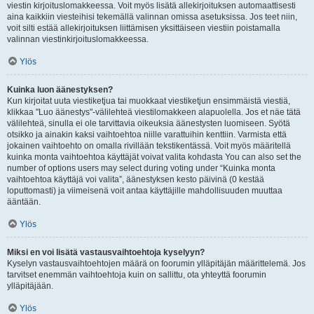
viestin kirjoituslomakkeessa. Voit myös lisätä allekirjoituksen automaattisesti
aina kaikkiin viesteihisi tekemällä valinnan omissa asetuksissa. Jos teet niin,
voit silti estää allekirjoituksen liittämisen yksittäiseen viestiin poistamalla
valinnan viestinkirjoituslomakkeessa.
Ylös
Kuinka luon äänestyksen?
Kun kirjoitat uuta viestiketjua tai muokkaat viestiketjun ensimmäistä viestiä,
klikkaa "Luo äänestys"-välilehteä viestilomakkeen alapuolella. Jos et näe tätä
välilehteä, sinulla ei ole tarvittavia oikeuksia äänestysten luomiseen. Syötä
otsikko ja ainakin kaksi vaihtoehtoa niille varattuihin kenttiin. Varmista että
jokainen vaihtoehto on omalla rivillään tekstikentässä. Voit myös määritellä
kuinka monta vaihtoehtoa käyttäjät voivat valita kohdasta You can also set the
number of options users may select during voting under “Kuinka monta
vaihtoehtoa käyttäjä voi valita”, äänestyksen kesto päivinä (0 kestää
loputtomasti) ja viimeisenä voit antaa käyttäjille mahdollisuuden muuttaa
ääntään.
Ylös
Miksi en voi lisätä vastausvaihtoehtoja kyselyyn?
Kyselyn vastausvaihtoehtojen määrä on foorumin ylläpitäjän määrittelemä. Jos
tarvitset enemmän vaihtoehtoja kuin on sallittu, ota yhteyttä foorumin
ylläpitäjään.
Ylös