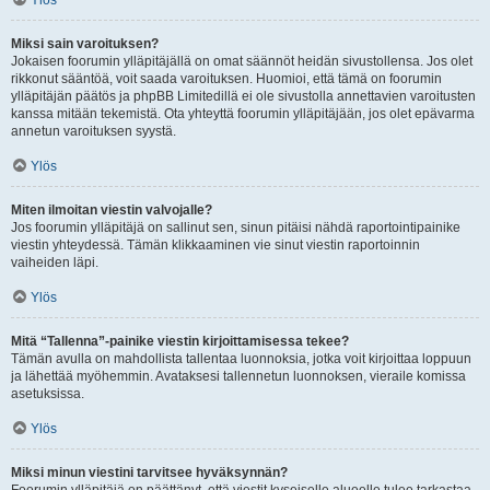
Ylös
Miksi sain varoituksen?
Jokaisen foorumin ylläpitäjällä on omat säännöt heidän sivustollensa. Jos olet
rikkonut sääntöä, voit saada varoituksen. Huomioi, että tämä on foorumin
ylläpitäjän päätös ja phpBB Limitedillä ei ole sivustolla annettavien varoitusten
kanssa mitään tekemistä. Ota yhteyttä foorumin ylläpitäjään, jos olet epävarma
annetun varoituksen syystä.
Ylös
Miten ilmoitan viestin valvojalle?
Jos foorumin ylläpitäjä on sallinut sen, sinun pitäisi nähdä raportointipainike
viestin yhteydessä. Tämän klikkaaminen vie sinut viestin raportoinnin
vaiheiden läpi.
Ylös
Mitä “Tallenna”-painike viestin kirjoittamisessa tekee?
Tämän avulla on mahdollista tallentaa luonnoksia, jotka voit kirjoittaa loppuun
ja lähettää myöhemmin. Avataksesi tallennetun luonnoksen, vieraile komissa
asetuksissa.
Ylös
Miksi minun viestini tarvitsee hyväksynnän?