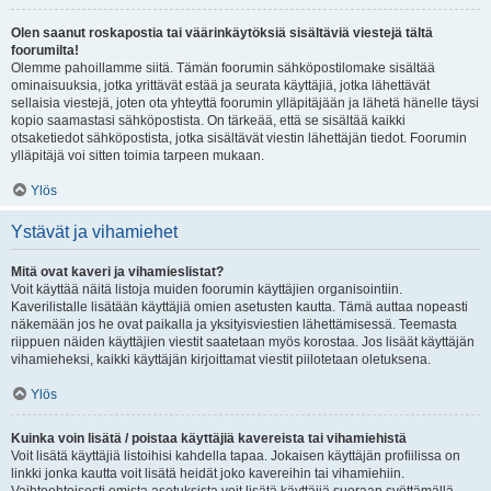
Olen saanut roskapostia tai väärinkäytöksiä sisältäviä viestejä tältä
foorumilta!
Olemme pahoillamme siitä. Tämän foorumin sähköpostilomake sisältää
ominaisuuksia, jotka yrittävät estää ja seurata käyttäjiä, jotka lähettävät
sellaisia viestejä, joten ota yhteyttä foorumin ylläpitäjään ja lähetä hänelle täysi
kopio saamastasi sähköpostista. On tärkeää, että se sisältää kaikki
otsaketiedot sähköpostista, jotka sisältävät viestin lähettäjän tiedot. Foorumin
ylläpitäjä voi sitten toimia tarpeen mukaan.
Ylös
Ystävät ja vihamiehet
Mitä ovat kaveri ja vihamieslistat?
Voit käyttää näitä listoja muiden foorumin käyttäjien organisointiin.
Kaverilistalle lisätään käyttäjiä omien asetusten kautta. Tämä auttaa nopeasti
näkemään jos he ovat paikalla ja yksityisviestien lähettämisessä. Teemasta
riippuen näiden käyttäjien viestit saatetaan myös korostaa. Jos lisäät käyttäjän
vihamieheksi, kaikki käyttäjän kirjoittamat viestit piilotetaan oletuksena.
Ylös
Kuinka voin lisätä / poistaa käyttäjiä kavereista tai vihamiehistä
Voit lisätä käyttäjiä listoihisi kahdella tapaa. Jokaisen käyttäjän profiilissa on
linkki jonka kautta voit lisätä heidät joko kavereihin tai vihamiehiin.