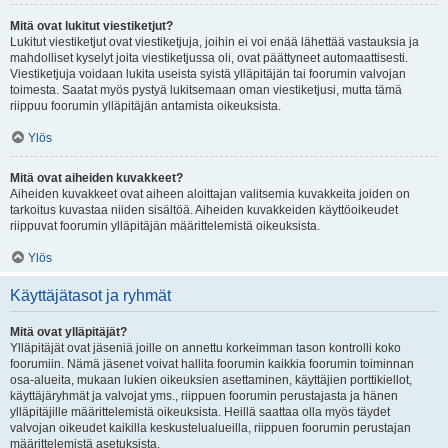
Mitä ovat lukitut viestiketjut?
Lukitut viestiketjut ovat viestiketjuja, joihin ei voi enää lähettää vastauksia ja
mahdolliset kyselyt joita viestiketjussa oli, ovat päättyneet automaattisesti.
Viestiketjuja voidaan lukita useista syistä ylläpitäjän tai foorumin valvojan
toimesta. Saatat myös pystyä lukitsemaan oman viestiketjusi, mutta tämä
riippuu foorumin ylläpitäjän antamista oikeuksista.
Ylös
Mitä ovat aiheiden kuvakkeet?
Aiheiden kuvakkeet ovat aiheen aloittajan valitsemia kuvakkeita joiden on
tarkoitus kuvastaa niiden sisältöä. Aiheiden kuvakkeiden käyttöoikeudet
riippuvat foorumin ylläpitäjän määrittelemistä oikeuksista.
Ylös
Käyttäjätasot ja ryhmät
Mitä ovat ylläpitäjät?
Ylläpitäjät ovat jäseniä joille on annettu korkeimman tason kontrolli koko
foorumiin. Nämä jäsenet voivat hallita foorumin kaikkia foorumin toiminnan
osa-alueita, mukaan lukien oikeuksien asettaminen, käyttäjien porttikiellot,
käyttäjäryhmät ja valvojat yms., riippuen foorumin perustajasta ja hänen
ylläpitäjille määrittelemistä oikeuksista. Heillä saattaa olla myös täydet
valvojan oikeudet kaikilla keskustelualueilla, riippuen foorumin perustajan
määrittelemistä asetuksista.