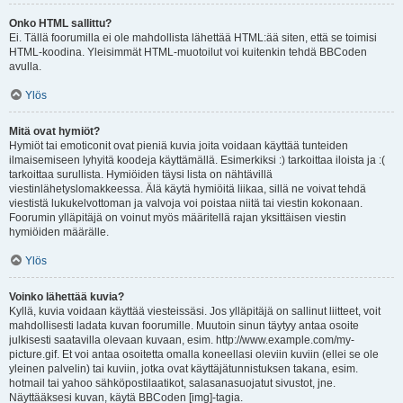
Onko HTML sallittu?
Ei. Tällä foorumilla ei ole mahdollista lähettää HTML:ää siten, että se toimisi
HTML-koodina. Yleisimmät HTML-muotoilut voi kuitenkin tehdä BBCoden
avulla.
Ylös
Mitä ovat hymiöt?
Hymiöt tai emoticonit ovat pieniä kuvia joita voidaan käyttää tunteiden
ilmaisemiseen lyhyitä koodeja käyttämällä. Esimerkiksi :) tarkoittaa iloista ja :(
tarkoittaa surullista. Hymiöiden täysi lista on nähtävillä
viestinlähetyslomakkeessa. Älä käytä hymiöitä liikaa, sillä ne voivat tehdä
viestistä lukukelvottoman ja valvoja voi poistaa niitä tai viestin kokonaan.
Foorumin ylläpitäjä on voinut myös määritellä rajan yksittäisen viestin
hymiöiden määrälle.
Ylös
Voinko lähettää kuvia?
Kyllä, kuvia voidaan käyttää viesteissäsi. Jos ylläpitäjä on sallinut liitteet, voit
mahdollisesti ladata kuvan foorumille. Muutoin sinun täytyy antaa osoite
julkisesti saatavilla olevaan kuvaan, esim. http://www.example.com/my-
picture.gif. Et voi antaa osoitetta omalla koneellasi oleviin kuviin (ellei se ole
yleinen palvelin) tai kuviin, jotka ovat käyttäjätunnistuksen takana, esim.
hotmail tai yahoo sähköpostilaatikot, salasanasuojatut sivustot, jne.
Näyttääksesi kuvan, käytä BBCoden [img]-tagia.