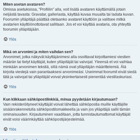
Miten asetan avataren?
Omissa asetuksissa, “Profiilin” alla, voit lisätä avataren käyttämällä jotain
neljästä tavasta: Gravatar, galleriasta, käyttää kuvaa muualta tai ladata kuvan.
Foorumin ylläpitäjä päättää otetaanko avataret käyttöön ja valitsee mitkä
avatarien käyttöönottotavat sallitaan. Jos et voi käyttää avataria, ota yhteyttä
foorumin ylläpitäjään.
Ylös
Mikä on arvonimi ja miten vaihdan sen?
Arvonimet, jotka näkyvät käyttäjänimesi alla osoittavat kirjoittamiesi viestien
määrän tai tietyt käyttäjät, kuten ylläpitäjät tai valvojat. Yleensä et voi vaihtaa
minkään arvonimen tekstiä, sillä nämä ovat ylläpitäjän määrittelemiä. Älä
kirjoita viestejä vain parantaaksesi arvonimeäsi. Useimmat foorumit eivät siedä
tätä ja valvojat tai ylläpitäjät voivat yksinkertaisesti pienentää viestilaskuriasi.
Ylös
Kun klikkaan sähköpostilinkkiä, minua pyydetään kirjautumaan?
Vain rekisteröityneet käyttäjät voivat lähettää sähköpostia muille käyttäjille
sisäänrakennetulla sähköpostilomakkeella ja vain jos ylläpitäjä sallii tämän
ominaisuuden. Kirjautuminen vaaditaan, jotta tunnistautumattomat käyttäjät
eivät voisi väärinkäyttää sähköpostijärjestelmää.
Ylös