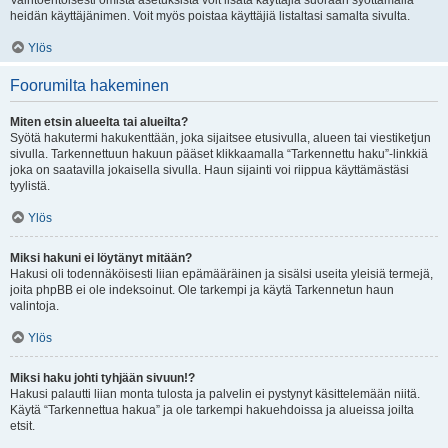
Vaihtoehtoisesti omista asetuksista voit lisätä käyttäjiä suoraan syöttämällä
heidän käyttäjänimen. Voit myös poistaa käyttäjiä listaltasi samalta sivulta.
Ylös
Foorumilta hakeminen
Miten etsin alueelta tai alueilta?
Syötä hakutermi hakukenttään, joka sijaitsee etusivulla, alueen tai viestiketjun
sivulla. Tarkennettuun hakuun pääset klikkaamalla “Tarkennettu haku”-linkkiä
joka on saatavilla jokaisella sivulla. Haun sijainti voi riippua käyttämästäsi
tyylistä.
Ylös
Miksi hakuni ei löytänyt mitään?
Hakusi oli todennäköisesti liian epämääräinen ja sisälsi useita yleisiä termejä,
joita phpBB ei ole indeksoinut. Ole tarkempi ja käytä Tarkennetun haun
valintoja.
Ylös
Miksi haku johti tyhjään sivuun!?
Hakusi palautti liian monta tulosta ja palvelin ei pystynyt käsittelemään niitä.
Käytä “Tarkennettua hakua” ja ole tarkempi hakuehdoissa ja alueissa joilta
etsit.