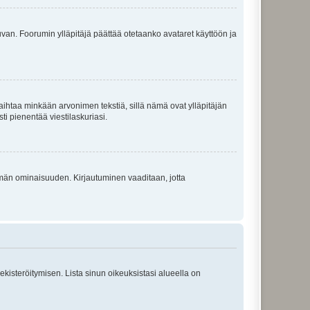
 kuvan. Foorumin ylläpitäjä päättää otetaanko avataret käyttöön ja
i vaihtaa minkään arvonimen tekstiä, sillä nämä ovat ylläpitäjän
sti pienentää viestilaskuriasi.
 tämän ominaisuuden. Kirjautuminen vaaditaan, jotta
 rekisteröitymisen. Lista sinun oikeuksistasi alueella on