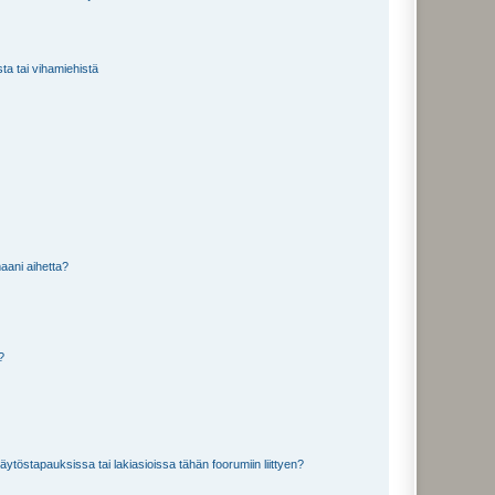
sta tai vihamiehistä
aani aihetta?
a?
töstapauksissa tai lakiasioissa tähän foorumiin liittyen?