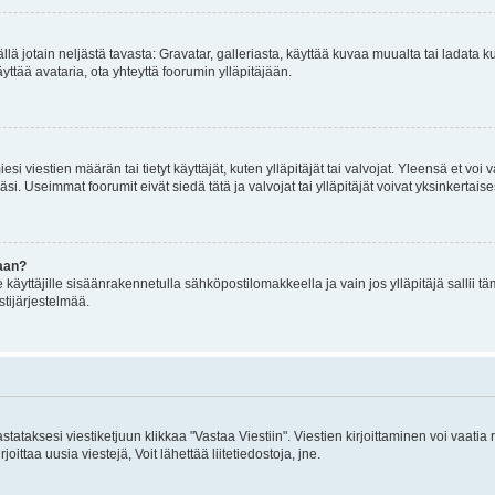
mällä jotain neljästä tavasta: Gravatar, galleriasta, käyttää kuvaa muualta tai ladata
äyttää avataria, ota yhteyttä foorumin ylläpitäjään.
iesi viestien määrän tai tietyt käyttäjät, kuten ylläpitäjät tai valvojat. Yleensä et vo
i. Useimmat foorumit eivät siedä tätä ja valvojat tai ylläpitäjät voivat yksinkertaise
aan?
le käyttäjille sisäänrakennetulla sähköpostilomakkeella ja vain jos ylläpitäjä sallii
stijärjestelmää.
stataksesi viestiketjuun klikkaa "Vastaa Viestiin". Viestien kirjoittaminen voi vaatia
joittaa uusia viestejä, Voit lähettää liitetiedostoja, jne.