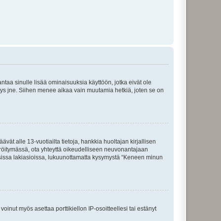
 antaa sinulle lisää ominaisuuksia käyttöön, jotka eivät ole
enyys jne. Siihen menee aikaa vain muutamia hetkiä, joten se on
vät alle 13-vuotiailta tietoja, hankkia huoltajan kirjallisen
teröitymässä, ota yhteyttä oikeudelliseen neuvonantajaan
isissa lakiasioissa, lukuunottamatta kysymystä “Keneen minun
oinut myös asettaa porttikiellon IP-osoitteellesi tai estänyt