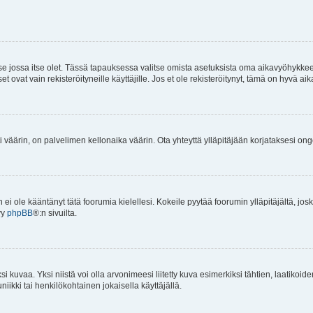
 se jossa itse olet. Tässä tapauksessa valitse omista asetuksista oma aikavyöhykke
vat vain rekisteröityneille käyttäjille. Jos et ole rekisteröitynyt, tämä on hyvä aik
i väärin, on palvelimen kellonaika väärin. Ota yhteyttä ylläpitäjään korjataksesi on
an ei ole kääntänyt tätä foorumia kielellesi. Kokeile pyytää foorumin ylläpitäjältä, jos
yy
phpBB
®:n sivuilta.
 kuvaa. Yksi niistä voi olla arvonimeesi liitetty kuva esimerkiksi tähtien, laatikoid
iikki tai henkilökohtainen jokaisella käyttäjällä.