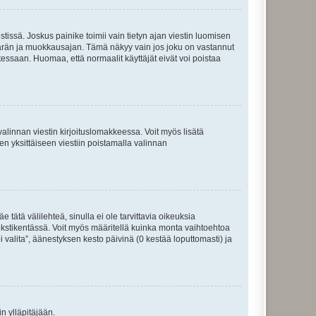
tissä. Joskus painike toimii vain tietyn ajan viestin luomisen
umäärän ja muokkausajan. Tämä näkyy vain jos joku on vastannut
tessaan. Huomaa, että normaalit käyttäjät eivät voi poistaa
valinnan viestin kirjoituslomakkeessa. Voit myös lisätä
isen yksittäiseen viestiin poistamalla valinnan
 tätä välilehteä, sinulla ei ole tarvittavia oikeuksia
 tekstikentässä. Voit myös määritellä kuinka monta vaihtoehtoa
 valita”, äänestyksen kesto päivinä (0 kestää loputtomasti) ja
n ylläpitäjään.