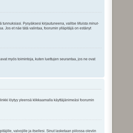
tä tunnuksiasi. Pysyäksesi kirjautuneena, valitse
Muista minut
-
sa. Jos et näe tätä valintaa, foorumin ylläpitäjä on estänyt
oavat myös toimintoja, kuten luettujen seurantaa, jos ne ovat
 linkki löytyy yleensä klikkaamalla käyttäjänimeäsi foorumin
äjille, valvojille ja itsellesi. Sinut lasketaan piilossa oleviin