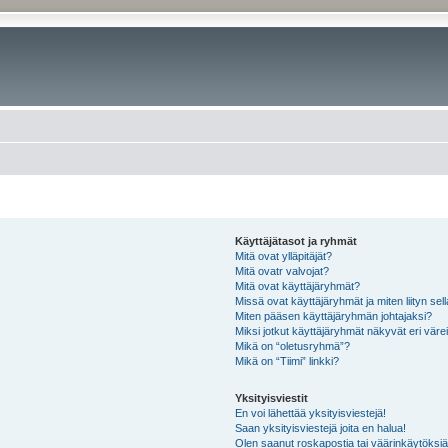
Käyttäjätasot ja ryhmät
Mitä ovat ylläpitäjät?
Mitä ovatr valvojat?
Mitä ovat käyttäjäryhmät?
Missä ovat käyttäjäryhmät ja miten liityn sel
Miten pääsen käyttäjäryhmän johtajaksi?
Miksi jotkut käyttäjäryhmät näkyvät eri värei
Mikä on “oletusryhmä”?
Mikä on “Tiimi” linkki?
Yksityisviestit
En voi lähettää yksityisviestejä!
Saan yksityisviestejä joita en halua!
Olen saanut roskapostia tai väärinkäytöksiä s