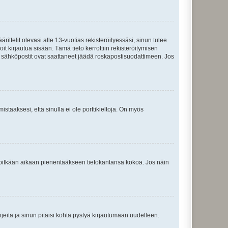
ttelit olevasi alle 13-vuotias rekisteröityessäsi, sinun tulee
it kirjautua sisään. Tämä tieto kerrottiin rekisteröitymisen
ai sähköpostit ovat saattaneet jäädä roskapostisuodattimeen. Jos
staaksesi, että sinulla ei ole porttikieltoja. On myös
neet pitkään aikaan pienentääkseen tietokantansa kokoa. Jos näin
jeita ja sinun pitäisi kohta pystyä kirjautumaan uudelleen.