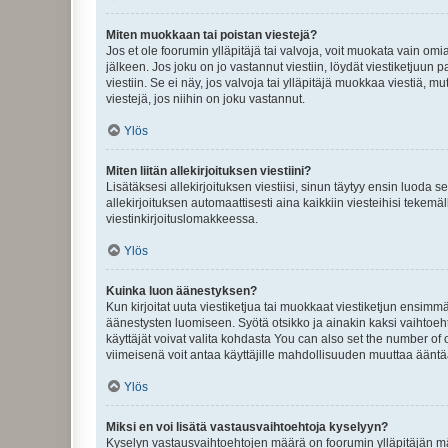
Miten muokkaan tai poistan viestejä?
Jos et ole foorumin ylläpitäjä tai valvoja, voit muokata vain om
jälkeen. Jos joku on jo vastannut viestiin, löydät viestiketjuu
viestiin. Se ei näy, jos valvoja tai ylläpitäjä muokkaa viestiä,
viestejä, jos niihin on joku vastannut.
Ylös
Miten liitän allekirjoituksen viestiini?
Lisätäksesi allekirjoituksen viestiisi, sinun täytyy ensin luoda s
allekirjoituksen automaattisesti aina kaikkiin viesteihisi tekemäl
viestinkirjoituslomakkeessa.
Ylös
Kuinka luon äänestyksen?
Kun kirjoitat uuta viestiketjua tai muokkaat viestiketjun ensimmäi
äänestysten luomiseen. Syötä otsikko ja ainakin kaksi vaihtoehto
käyttäjät voivat valita kohdasta You can also set the number of
viimeisenä voit antaa käyttäjille mahdollisuuden muuttaa ääntä
Ylös
Miksi en voi lisätä vastausvaihtoehtoja kyselyyn?
Kyselyn vastausvaihtoehtojen määrä on foorumin ylläpitäjän määr