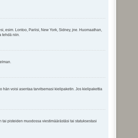
esi, esim. Lontoo, Pariisi, New York, Sidney, jne. Huomaathan,
a tehdä niin.
gelman.
ko hän voisi asentaa tarvitsemasi kielipaketin. Jos kielipakettia
en tai pisteiden muodossa viestimäärästäsi tai statuksestasi