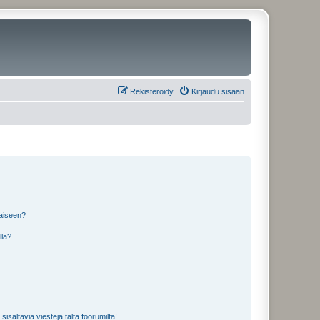
Rekisteröidy
Kirjaudu sisään
laiseen?
llä?
isältäviä viestejä tältä foorumilta!