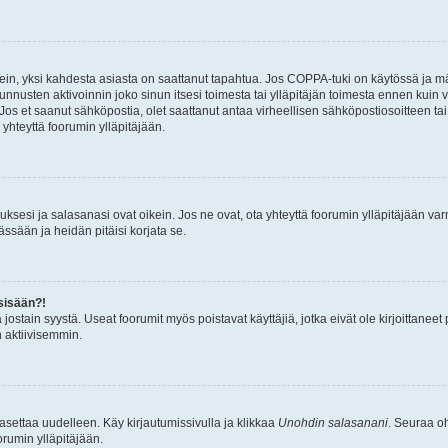
ein, yksi kahdesta asiasta on saattanut tapahtua. Jos COPPA-tuki on käytössä ja määri
nnusten aktivoinnin joko sinun itsesi toimesta tai ylläpitäjän toimesta ennen kuin vo
. Jos et saanut sähköpostia, olet saattanut antaa virheellisen sähköpostiosoitteen t
 yhteyttä foorumin ylläpitäjään.
sesi ja salasanasi ovat oikein. Jos ne ovat, ota yhteyttä foorumin ylläpitäjään varmi
ssään ja heidän pitäisi korjata se.
sisään?!
stä jostain syystä. Useat foorumit myös poistavat käyttäjiä, jotka eivät ole kirjoitta
n aktiivisemmin.
asettaa uudelleen. Käy kirjautumissivulla ja klikkaa
Unohdin salasanani
. Seuraa oh
rumin ylläpitäjään.