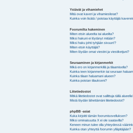
Ystävät ja vihamiehet
Mitä ovat kaveri ja vihamieslistat?
Kuinka voin lisätä / poistaa käyttäjiä kaverei
Foorumilta hakeminen
Miten etsin alueelta tai alueilta?
Miksi hakuni ei löytänyt mitään?
Miksi haku johti tyhjään sivuun!?
Miten etsin käyttäjiä?
Miten löydän omat viestini ja viestiketjuni?
Seuraaminen ja kirjanmerkit
Mikä ero on kirjanmerkillä ja tilaamisella?
Kuinka teen kirjanmerkin tai seuraan haluam
Kuinka tilaan haluamani alueen?
Kuinka poistan tilaukseni?
Liitetiedostot
Mitkä liitetiedostot ovat sallittuja tällä alueell
Mistä löydän lähettämäni liitetiedostot?
phpBB -asiat
Kuka kirjoitti tämän foorumisovelluksen?
Miksi ominaisuutta X ei ole saatavilla?
Keneen minun tulee olla yhteydessä väärinkäy
Kuinka otan yhteyttä foorumin ylläpitäjään?