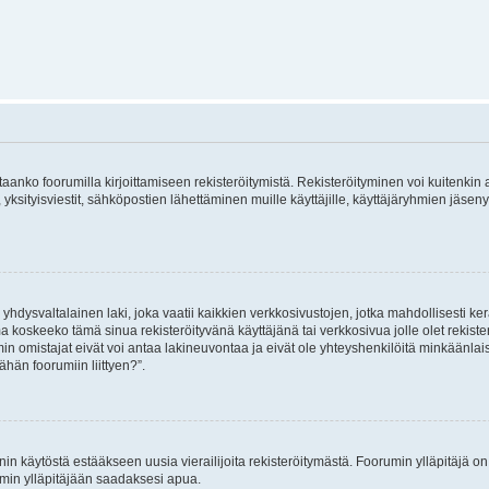
vitaanko foorumilla kirjoittamiseen rekisteröitymistä. Rekisteröityminen voi kuitenkin
 yksityisviestit, sähköpostien lähettäminen muille käyttäjille, käyttäjäryhmien jäs
hdysvaltalainen laki, joka vaatii kaikkien verkkosivustojen, jotka mahdollisesti kerää
a koskeeko tämä sinua rekisteröityvänä käyttäjänä tai verkkosivua jolle olet rekis
 omistajat eivät voi antaa lakineuvontaa ja eivät ole yhteyshenkilöitä minkäänla
ähän foorumiin liittyen?”.
nin käytöstä estääkseen uusia vierailijoita rekisteröitymästä. Foorumin ylläpitäjä on v
umin ylläpitäjään saadaksesi apua.