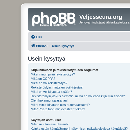
Veljesseura.org
Jehovan todistajat lähitarkastelussa
UKK
Etusivu
Usein kysyttyä
Usein kysyttyä
Kirjautumisen ja rekisteröitymisen ongelmat
Miksi minun pitää rekisteröityä?
Mikä on COPPA?
Miksi en voi rekisteröityä?
Rekisteröidyin, mutta en voi kirjautua!
Miksi en voi kirjautua sisään?
Rekisteröidyin joskus aiemmin, mutta en voi enää kirjautua sisään?!
Olen hukannut salasanani!
Miksi minut kirjataan ulos automaattisesti?
Mitä “Poista foorumin evästeet” tekee?
Käyttäjän asetukset
Miten muutan asetuksiani?
Kuinka estän käyttäjänimeni näkymisen paikalla olevissa käyttäjissä?