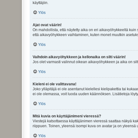
käyttäjiin.
Ylös
Ajat ovat väärin!
On mahdollista, että näytetty aika on eri aikavyöhykkeeltä kuin
että aikavyöhykkeen vaihtaminen, kuten monet muutkin asetukset o
Ylös
Vaihdoin aikavyöhykkeen ja kellonaika on silti väärin!
Jos olet varmasti valinnut oikean aikavyöhykkeen ja aika on silt
Ylös
Kieleni ei ole valittavana!
Joko ylläpitäjä ei ole asentanut kielellesi kielipakettia tai kuka
ei ole olemassa, voit luoda uuden käännöksen. Lisätietoja löyt
Ylös
Mitä kuvia on käyttäjänimeni vieressä?
Viestejä katsottaessa käyttäjänimen vieressä saattaa näkyä kaksi
riippuen. Toinen, yleensä isompi kuva on avatar ja on yleensä un
Ylös