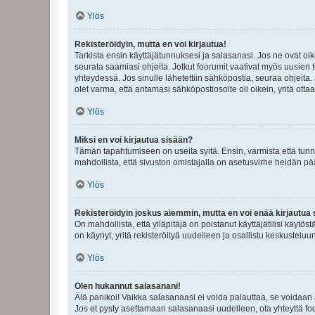
Ylös
Rekisteröidyin, mutta en voi kirjautua!
Tarkista ensin käyttäjätunnuksesi ja salasanasi. Jos ne ovat oik
seurata saamiasi ohjeita. Jotkut foorumit vaativat myös uusien tu
yhteydessä. Jos sinulle lähetettiin sähköpostia, seuraa ohjeita
olet varma, että antamasi sähköpostiosoite oli oikein, yritä ottaa
Ylös
Miksi en voi kirjautua sisään?
Tämän tapahtumiseen on useita syitä. Ensin, varmista että tunnuk
mahdollista, että sivuston omistajalla on asetusvirhe heidän pää
Ylös
Rekisteröidyin joskus aiemmin, mutta en voi enää kirjautua 
On mahdollista, että ylläpitäjä on poistanut käyttäjätilisi käytö
on käynyt, yritä rekisteröityä uudelleen ja osallistu keskusteluu
Ylös
Olen hukannut salasanani!
Älä panikoi! Vaikka salasanaasi ei voida palauttaa, se voidaan 
Jos et pysty asettamaan salasanaasi uudelleen, ota yhteyttä foo