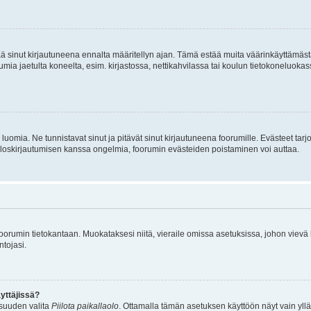
tää sinut kirjautuneena ennalta määritellyn ajan. Tämä estää muita väärinkäyttämäs
rumia jaetulta koneelta, esim. kirjastossa, nettikahvilassa tai koulun tietokoneluokas
luomia. Ne tunnistavat sinut ja pitävät sinut kirjautuneena foorumille. Evästeet tarj
i uloskirjautumisen kanssa ongelmia, foorumin evästeiden poistaminen voi auttaa.
n foorumin tietokantaan. Muokataksesi niitä, vieraile omissa asetuksissa, johon vievä
ntojasi.
yttäjissä?
isuuden valita
Piilota paikallaolo
. Ottamalla tämän asetuksen käyttöön näyt vain ylläpit