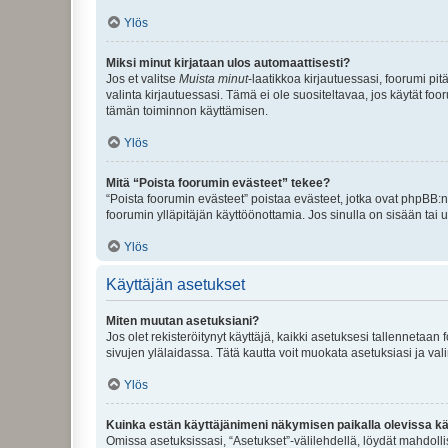
Ylös
Miksi minut kirjataan ulos automaattisesti?
Jos et valitse
Muista minut
-laatikkoa kirjautuessasi, foorumi pi
valinta kirjautuessasi. Tämä ei ole suositeltavaa, jos käytät foo
tämän toiminnon käyttämisen.
Ylös
Mitä “Poista foorumin evästeet” tekee?
“Poista foorumin evästeet” poistaa evästeet, jotka ovat phpBB:n 
foorumin ylläpitäjän käyttöönottamia. Jos sinulla on sisään ta
Ylös
Käyttäjän asetukset
Miten muutan asetuksiani?
Jos olet rekisteröitynyt käyttäjä, kaikki asetuksesi tallennetaa
sivujen ylälaidassa. Tätä kautta voit muokata asetuksiasi ja vali
Ylös
Kuinka estän käyttäjänimeni näkymisen paikalla olevissa kä
Omissa asetuksissasi, “Asetukset”-välilehdellä, löydät mahdoll