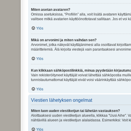
Miten asetan avataren?
Omissa asetuksissa, “Profiilin” alla, voit lisätä avataren käyttä
valitsee mitkä avatarien käyttöönottotavat sallitaan. Jos et voi k
Ylös
Mikä on arvonimi ja miten vaihdan sen?
Arvonimet, jotka näkyvät käyttäjänimesi alla osoittavat kirjoittam
määrittelemiä. Älä kirjoita viestejä vain parantaaksesi arvonimeäs
Ylös
Kun klikkaan sähköpostilinkkiä, minua pyydetään kirjautum
Vain rekisteröityneet käyttäjät voivat lähettää sähköpostia muil
tunnistautumattomat käyttäjät eivät voisi väärinkäyttää sähköpo
Ylös
Viestien lähetyksen ongelmat
Miten luon uuden viestiketjun tai lähetän vastauksen?
Aloittaaksesi uuden viestiketjun alueella, klikkaa "Uusi Aihe". Va
nähtävillä alueen ja viestiketjun alalaidassa. Esimerkiksi: Voit kir
Ylös