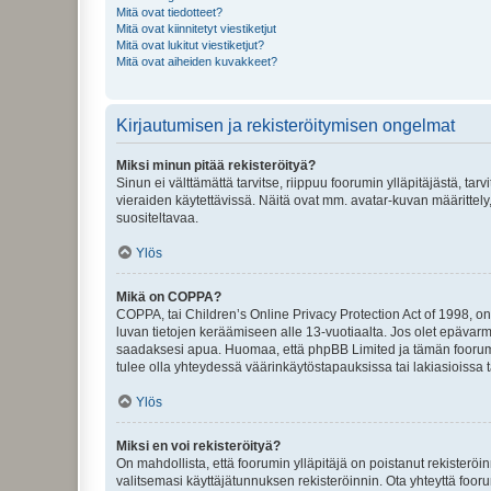
Mitä ovat tiedotteet?
Mitä ovat kiinnitetyt viestiketjut
Mitä ovat lukitut viestiketjut?
Mitä ovat aiheiden kuvakkeet?
Kirjautumisen ja rekisteröitymisen ongelmat
Miksi minun pitää rekisteröityä?
Sinun ei välttämättä tarvitse, riippuu foorumin ylläpitäjästä, tar
vieraiden käytettävissä. Näitä ovat mm. avatar-kuvan määrittely,
suositeltavaa.
Ylös
Mikä on COPPA?
COPPA, tai Children’s Online Privacy Protection Act of 1998, on y
luvan tietojen keräämiseen alle 13-vuotiaalta. Jos olet epävarm
saadaksesi apua. Huomaa, että phpBB Limited ja tämän foorumin
tulee olla yhteydessä väärinkäytöstapauksissa tai lakiasioissa t
Ylös
Miksi en voi rekisteröityä?
On mahdollista, että foorumin ylläpitäjä on poistanut rekisteröin
valitsemasi käyttäjätunnuksen rekisteröinnin. Ota yhteyttä foor