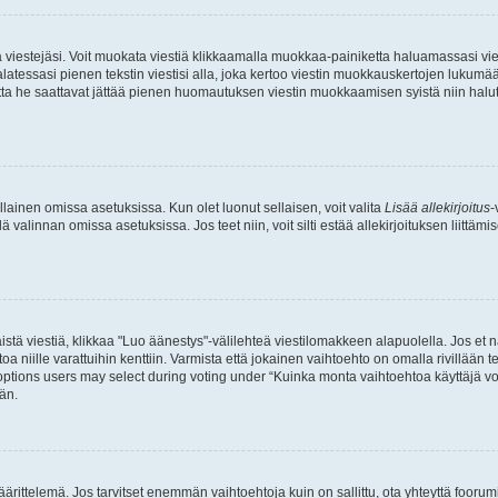
ia viestejäsi. Voit muokata viestiä klikkaamalla muokkaa-painiketta haluamassasi vies
n palatessasi pienen tekstin viestisi alla, joka kertoo viestin muokkauskertojen luk
 mutta he saattavat jättää pienen huomautuksen viestin muokkaamisen syistä niin halu
ellainen omissa asetuksissa. Kun olet luonut sellaisen, voit valita
Lisää allekirjoitus
-
lä valinnan omissa asetuksissa. Jos teet niin, voit silti estää allekirjoituksen liittäm
stä viestiä, klikkaa "Luo äänestys"-välilehteä viestilomakkeen alapuolella. Jos et näe
a niille varattuihin kenttiin. Varmista että jokainen vaihtoehto on omalla rivillään
 options users may select during voting under “Kuinka monta vaihtoehtoa käyttäjä voi
än.
ittelemä. Jos tarvitset enemmän vaihtoehtoja kuin on sallittu, ota yhteyttä foorumi