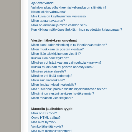
Ajat ovat väärin!
Vaihdoin aikavyöhykkeen ja kellonaika on silti väärin!
Kieleni ei ole valittavana!
Mitä kuvia on käyttäjänimeni vieressä?
Miten asetan avataren?
Mikä on arvonimi ja miten vaihdan sen?
Kun klikkaan sähköpostilinkkiä, minua pyydetään kirjautumaan?
Viestien lähetyksen ongelmat
Miten luon uuden viestiketjun tai lähetän vastauksen?
Miten muokkaan tai poistan viestejä?
Miten liitän allekirjoituksen viestiini?
Kuinka luon äänestyksen?
Miksi en voi lisätä vastausvaihtoehtoja kyselyyn?
Kuinka muokkaan tai poistan äänestyksen?
Miksi en pääse alueelle?
Miksi en voi liittää tiedostoja?
Miksi sain varoituksen?
Miten ilmoitan viestin valvojalle?
Mitä “Tallenna”-painike viestin kirjoittamisessa tekee?
Miksi minun viestini tarvitsee hyväksynnän?
Miten tönäisen viestiketjuani?
Muotoilu ja aiheiden tyypit
Mikä on BBCode?
Onko HTML sallittu?
Mitä ovat hymiöt?
Voinko lähettää kuvia?
Mitä ovat globaalit tiedotteet?