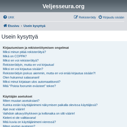
Veljesseura.org
UKK
Rekisteröidy
Kirjaudu sisään
Etusivu
Usein kysyttyä
Usein kysyttyä
Kirjautumisen ja rekisteröitymisen ongelmat
Miksi minun pitää rekisteröityä?
Mikä on COPPA?
Miksi en voi rekisteröityä?
Rekisteröidyin, mutta en voi kirjautua!
Miksi en voi kirjautua sisään?
Rekisteröidyin joskus aiemmin, mutta en voi enää kirjautua sisään?!
Olen hukannut salasanani!
Miksi minut kirjataan ulos automaattisesti?
Mitä “Poista foorumin evästeet” tekee?
Käyttäjän asetukset
Miten muutan asetuksiani?
Kuinka estän käyttäjänimeni näkymisen paikalla olevissa käyttäjissä?
Ajat ovat väärin!
Vaihdoin aikavyöhykkeen ja kellonaika on silti väärin!
Kieleni ei ole valittavana!
Mitä kuvia on käyttäjänimeni vieressä?
Miten asetan avataren?