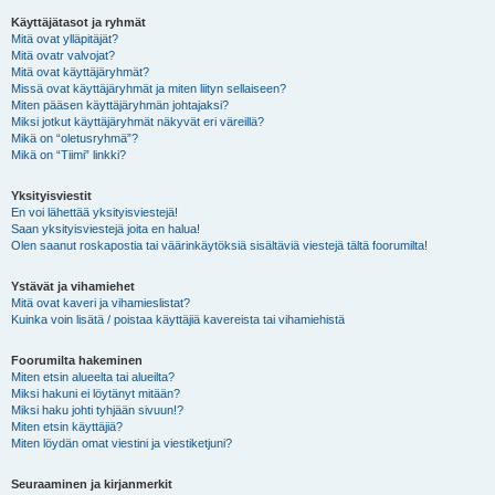
Käyttäjätasot ja ryhmät
Mitä ovat ylläpitäjät?
Mitä ovatr valvojat?
Mitä ovat käyttäjäryhmät?
Missä ovat käyttäjäryhmät ja miten liityn sellaiseen?
Miten pääsen käyttäjäryhmän johtajaksi?
Miksi jotkut käyttäjäryhmät näkyvät eri väreillä?
Mikä on “oletusryhmä”?
Mikä on “Tiimi” linkki?
Yksityisviestit
En voi lähettää yksityisviestejä!
Saan yksityisviestejä joita en halua!
Olen saanut roskapostia tai väärinkäytöksiä sisältäviä viestejä tältä foorumilta!
Ystävät ja vihamiehet
Mitä ovat kaveri ja vihamieslistat?
Kuinka voin lisätä / poistaa käyttäjiä kavereista tai vihamiehistä
Foorumilta hakeminen
Miten etsin alueelta tai alueilta?
Miksi hakuni ei löytänyt mitään?
Miksi haku johti tyhjään sivuun!?
Miten etsin käyttäjiä?
Miten löydän omat viestini ja viestiketjuni?
Seuraaminen ja kirjanmerkit