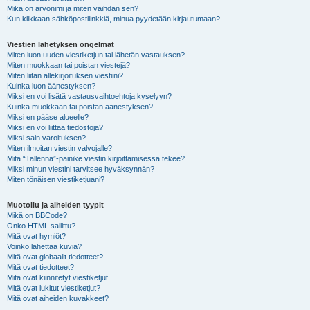
Mikä on arvonimi ja miten vaihdan sen?
Kun klikkaan sähköpostilinkkiä, minua pyydetään kirjautumaan?
Viestien lähetyksen ongelmat
Miten luon uuden viestiketjun tai lähetän vastauksen?
Miten muokkaan tai poistan viestejä?
Miten liitän allekirjoituksen viestiini?
Kuinka luon äänestyksen?
Miksi en voi lisätä vastausvaihtoehtoja kyselyyn?
Kuinka muokkaan tai poistan äänestyksen?
Miksi en pääse alueelle?
Miksi en voi liittää tiedostoja?
Miksi sain varoituksen?
Miten ilmoitan viestin valvojalle?
Mitä “Tallenna”-painike viestin kirjoittamisessa tekee?
Miksi minun viestini tarvitsee hyväksynnän?
Miten tönäisen viestiketjuani?
Muotoilu ja aiheiden tyypit
Mikä on BBCode?
Onko HTML sallittu?
Mitä ovat hymiöt?
Voinko lähettää kuvia?
Mitä ovat globaalit tiedotteet?
Mitä ovat tiedotteet?
Mitä ovat kiinnitetyt viestiketjut
Mitä ovat lukitut viestiketjut?
Mitä ovat aiheiden kuvakkeet?