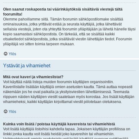
Olen saanut roskapostia tai väärinkäytöksiä sisältäviä viestejä tältä
foorumilta!
Olemme pahoillamme siitä. Tämän foorumin sähköpostilomake sisältää
ominaisuuksia, jotka yrittävät estää ja seurata käyttäjiä, jotka lähettävät
sellaisia viestejä, joten ota yhteyttä foorumin ylläpitäjään ja lähetä hänelle täysi
kopio saamastasi sähköpostista. On tärkeää, että se sisältää kaikki
otsaketiedot sähköpostista, jotka sisältävät viestin lähettäjän tiedot. Foorumin
ylläpitäjä voi sitten toimia tarpeen mukaan.
Ylös
Ystävät ja vihamiehet
Mitä ovat kaveri ja vihamieslistat?
Voit käyttää näitä listoja muiden foorumin käyttäjien organisointiin.
Kaverilistalle lisätään käyttäjiä omien asetusten kautta. Tämä auttaa nopeasti
näkemään jos he ovat paikalla ja yksityisviestien lähettämisessä. Teemasta
riippuen näiden käyttäjien viestit saatetaan myös korostaa. Jos lisäät käyttäjän
vihamieheksi, kaikki käyttäjän kirjoittamat viestit piilotetaan oletuksena.
Ylös
Kuinka voin lisätä / poistaa käyttäjiä kavereista tai vihamiehistä
Voit lisätä käyttäjiä listoihisi kahdella tapaa. Jokaisen käyttäjän profiilissa on
linkki jonka kautta voit lisätä heidät joko kavereihin tai vihamiehiin.