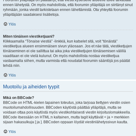
Foorumin ylläpitäjä on päättänyt, että viestit kyseiselle alueelle tulee tarkastaa
ennen lähetystä. On myös mahdollista, että foorumin ylläpitäjä on siirtänyt sinut
ryhmään, jonka viestit tarkistetaan ennen lähettämistä. Ota yhteyttä foorumin
ylläpitäjään saadaksesi lisätietoja.
Ylös
Miten tönäisen viestiketjuani?
Klikkaamalla “Tönaise viestiä” -linkkiä, kun katselet sitä, voit “tönäistä”
viestiketjua alueen ensimmäisen sivun yläosaan. Jos et näe tätä, viestiketjujen
tönäiseminen ei ole sallittua tai aika joka viestiketjujen tönäisemisen välillä
vaaditaan ei ole vielä kulunut. On myös mahdollista nostaa viestiketjua
vastaamalla siihen, mutta varmista että noudatat foorumin sääntöjä jos päätät
tehdä niin.
Ylös
Muotoilu ja aiheiden tyypit
Mikä on BBCode?
BBCode on HTML-kielen tapainen toteutus, joka tarjoaa tiettyjen viestin osien
muotoilumahdollisuuden. BBCoden käytöstä päättää ylläpitäjä, mutta se
voidaan ottaa pois käytöstä myös viestikohtaisesti viestin kirjoituslomakkeella.
BBCode itsessään on HTML:n kaltainen, mutta tagit käyttävät < ja > merkkien
sijaan hakasulkuja [ ja ]. BBCoden oppaan löydät viestinlähetyssivun kautta.
Ylös