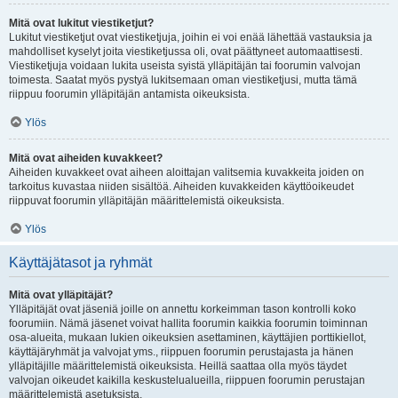
Mitä ovat lukitut viestiketjut?
Lukitut viestiketjut ovat viestiketjuja, joihin ei voi enää lähettää vastauksia ja
mahdolliset kyselyt joita viestiketjussa oli, ovat päättyneet automaattisesti.
Viestiketjuja voidaan lukita useista syistä ylläpitäjän tai foorumin valvojan
toimesta. Saatat myös pystyä lukitsemaan oman viestiketjusi, mutta tämä
riippuu foorumin ylläpitäjän antamista oikeuksista.
Ylös
Mitä ovat aiheiden kuvakkeet?
Aiheiden kuvakkeet ovat aiheen aloittajan valitsemia kuvakkeita joiden on
tarkoitus kuvastaa niiden sisältöä. Aiheiden kuvakkeiden käyttöoikeudet
riippuvat foorumin ylläpitäjän määrittelemistä oikeuksista.
Ylös
Käyttäjätasot ja ryhmät
Mitä ovat ylläpitäjät?
Ylläpitäjät ovat jäseniä joille on annettu korkeimman tason kontrolli koko
foorumiin. Nämä jäsenet voivat hallita foorumin kaikkia foorumin toiminnan
osa-alueita, mukaan lukien oikeuksien asettaminen, käyttäjien porttikiellot,
käyttäjäryhmät ja valvojat yms., riippuen foorumin perustajasta ja hänen
ylläpitäjille määrittelemistä oikeuksista. Heillä saattaa olla myös täydet
valvojan oikeudet kaikilla keskustelualueilla, riippuen foorumin perustajan
määrittelemistä asetuksista.