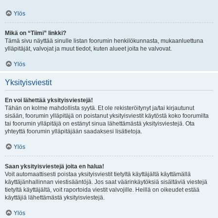
Ylös
Mikä on “Tiimi” linkki?
Tämä sivu näyttää sinulle listan foorumin henkilökunnasta, mukaanluettuna
ylläpitäjät, valvojat ja muut tiedot, kuten alueet joita he valvovat.
Ylös
Yksityisviestit
En voi lähettää yksityisviestejä!
Tähän on kolme mahdollista syytä. Et ole rekisteröitynyt ja/tai kirjautunut
sisään, foorumin ylläpitäjä on poistanut yksityisviestit käytöstä koko foorumilta
tai foorumin ylläpitäjä on estänyt sinua lähettämästä yksityisviestejä. Ota
yhteyttä foorumin ylläpitäjään saadaksesi lisätietoja.
Ylös
Saan yksityisviestejä joita en halua!
Voit automaattisesti poistaa yksityisviestit tietyltä käyttäjältä käyttämällä
käyttäjänhallinnan viestisääntöjä. Jos saat väärinkäytöksiä sisältäviä viestejä
tietyltä käyttäjältä, voit raportoida viestit valvojille. Heillä on oikeudet estää
käyttäjiä lähettämästä yksityisviestejä.
Ylös