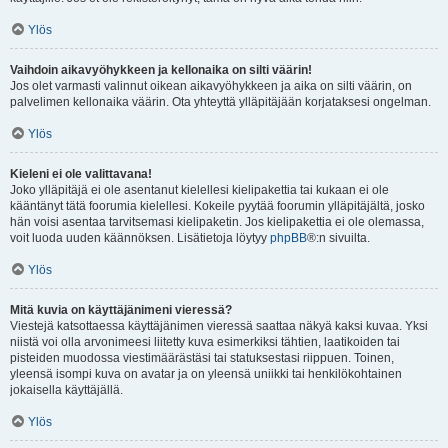
Ylös
Vaihdoin aikavyöhykkeen ja kellonaika on silti väärin!
Jos olet varmasti valinnut oikean aikavyöhykkeen ja aika on silti väärin, on
palvelimen kellonaika väärin. Ota yhteyttä ylläpitäjään korjataksesi ongelman.
Ylös
Kieleni ei ole valittavana!
Joko ylläpitäjä ei ole asentanut kielellesi kielipakettia tai kukaan ei ole
kääntänyt tätä foorumia kielellesi. Kokeile pyytää foorumin ylläpitäjältä, josko
hän voisi asentaa tarvitsemasi kielipaketin. Jos kielipakettia ei ole olemassa,
voit luoda uuden käännöksen. Lisätietoja löytyy
phpBB
®:n sivuilta.
Ylös
Mitä kuvia on käyttäjänimeni vieressä?
Viestejä katsottaessa käyttäjänimen vieressä saattaa näkyä kaksi kuvaa. Yksi
niistä voi olla arvonimeesi liitetty kuva esimerkiksi tähtien, laatikoiden tai
pisteiden muodossa viestimäärästäsi tai statuksestasi riippuen. Toinen,
yleensä isompi kuva on avatar ja on yleensä uniikki tai henkilökohtainen
jokaisella käyttäjällä.
Ylös