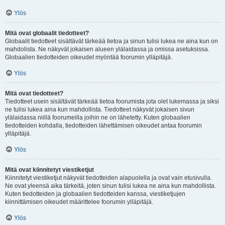
Ylös
Mitä ovat globaalit tiedotteet?
Globaalit tiedotteet sisältävät tärkeää tietoa ja sinun tulisi lukea ne aina kun on
mahdolista. Ne näkyvät jokaisen alueen ylälaidassa ja omissa asetuksissa.
Globaalien tiedotteiden oikeudet myöntää foorumin ylläpitäjä.
Ylös
Mitä ovat tiedotteet?
Tiedotteet usein sisältävät tärkeää tietoa foorumista jota olet lukemassa ja siksi
ne tulisi lukea aina kun mahdollista. Tiedotteet näkyvät jokaisen sivun
ylälaidassa niillä foorumeilla joihin ne on lähetetty. Kuten globaalien
tiedotteiden kohdalla, tiedotteiden lähettämisen oikeudet antaa foorumin
ylläpitäjä.
Ylös
Mitä ovat kiinnitetyt viestiketjut
Kiinnitetyt viestiketjut näkyvät tiedotteiden alapuolella ja ovat vain etusivulla.
Ne ovat yleensä aika tärkeitä, joten sinun tulisi lukea ne aina kun mahdollista.
Kuten tiedotteiden ja globaalien tiedotteiden kanssa, viestiketjujen
kiinnittämisen oikeudet määrittelee foorumin ylläpitäjä.
Ylös