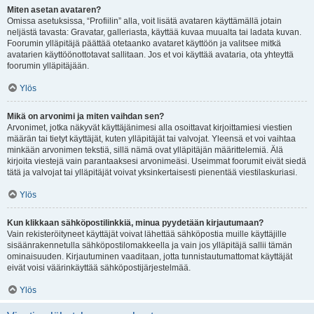
Miten asetan avataren?
Omissa asetuksissa, “Profiilin” alla, voit lisätä avataren käyttämällä jotain
neljästä tavasta: Gravatar, galleriasta, käyttää kuvaa muualta tai ladata kuvan.
Foorumin ylläpitäjä päättää otetaanko avataret käyttöön ja valitsee mitkä
avatarien käyttöönottotavat sallitaan. Jos et voi käyttää avataria, ota yhteyttä
foorumin ylläpitäjään.
Ylös
Mikä on arvonimi ja miten vaihdan sen?
Arvonimet, jotka näkyvät käyttäjänimesi alla osoittavat kirjoittamiesi viestien
määrän tai tietyt käyttäjät, kuten ylläpitäjät tai valvojat. Yleensä et voi vaihtaa
minkään arvonimen tekstiä, sillä nämä ovat ylläpitäjän määrittelemiä. Älä
kirjoita viestejä vain parantaaksesi arvonimeäsi. Useimmat foorumit eivät siedä
tätä ja valvojat tai ylläpitäjät voivat yksinkertaisesti pienentää viestilaskuriasi.
Ylös
Kun klikkaan sähköpostilinkkiä, minua pyydetään kirjautumaan?
Vain rekisteröityneet käyttäjät voivat lähettää sähköpostia muille käyttäjille
sisäänrakennetulla sähköpostilomakkeella ja vain jos ylläpitäjä sallii tämän
ominaisuuden. Kirjautuminen vaaditaan, jotta tunnistautumattomat käyttäjät
eivät voisi väärinkäyttää sähköpostijärjestelmää.
Ylös