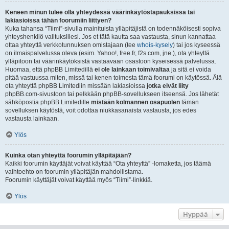
Keneen minun tulee olla yhteydessä väärinkäytöstapauksissa tai
lakiasioissa tähän foorumiin liittyen?
Kuka tahansa “Tiimi”-sivulla mainituista ylläpitäjistä on todennäköisesti sopiva
yhteyshenkilö valituksillesi. Jos et tätä kautta saa vastausta, sinun kannattaa
ottaa yhteyttä verkkotunnuksen omistajaan (tee
whois-kysely
) tai jos kyseessä
on ilmaispalvelussa oleva (esim. Yahoo!, free.fr, f2s.com, jne.), ota yhteyttä
ylläpitoon tai väärinkäytöksistä vastaavaan osastoon kyseisessä palvelussa.
Huomaa, että phpBB Limitedillä
ei ole lainkaan toimivaltaa
ja sitä ei voida
pitää vastuussa miten, missä tai kenen toimesta tämä foorumi on käytössä. Älä
ota yhteyttä phpBB Limitediin missään lakiasioissa
jotka eivät liity
phpBB.com-sivustoon tai pelkkään phpBB-sovellukseen itseensä. Jos lähetät
sähköpostia phpBB Limitedille
mistään kolmannen osapuolen
tämän
sovelluksen käytöstä, voit odottaa niukkasanaista vastausta, jos edes
vastausta lainkaan.
Ylös
Kuinka otan yhteyttä foorumin ylläpitäjään?
Kaikki foorumin käyttäjät voivat käyttää “Ota yhteyttä” -lomaketta, jos täämä
vaihtoehto on foorumin ylläpitäjän mahdollistama.
Foorumin käyttäjät voivat käyttää myös “Tiimi”-linkkiä.
Ylös
Hyppää