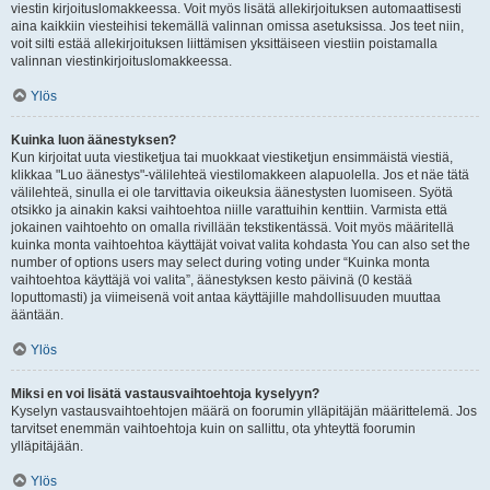
viestin kirjoituslomakkeessa. Voit myös lisätä allekirjoituksen automaattisesti
aina kaikkiin viesteihisi tekemällä valinnan omissa asetuksissa. Jos teet niin,
voit silti estää allekirjoituksen liittämisen yksittäiseen viestiin poistamalla
valinnan viestinkirjoituslomakkeessa.
Ylös
Kuinka luon äänestyksen?
Kun kirjoitat uuta viestiketjua tai muokkaat viestiketjun ensimmäistä viestiä,
klikkaa "Luo äänestys"-välilehteä viestilomakkeen alapuolella. Jos et näe tätä
välilehteä, sinulla ei ole tarvittavia oikeuksia äänestysten luomiseen. Syötä
otsikko ja ainakin kaksi vaihtoehtoa niille varattuihin kenttiin. Varmista että
jokainen vaihtoehto on omalla rivillään tekstikentässä. Voit myös määritellä
kuinka monta vaihtoehtoa käyttäjät voivat valita kohdasta You can also set the
number of options users may select during voting under “Kuinka monta
vaihtoehtoa käyttäjä voi valita”, äänestyksen kesto päivinä (0 kestää
loputtomasti) ja viimeisenä voit antaa käyttäjille mahdollisuuden muuttaa
ääntään.
Ylös
Miksi en voi lisätä vastausvaihtoehtoja kyselyyn?
Kyselyn vastausvaihtoehtojen määrä on foorumin ylläpitäjän määrittelemä. Jos
tarvitset enemmän vaihtoehtoja kuin on sallittu, ota yhteyttä foorumin
ylläpitäjään.
Ylös