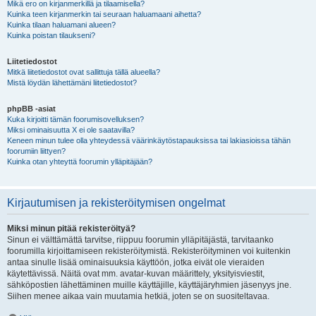
Mikä ero on kirjanmerkillä ja tilaamisella?
Kuinka teen kirjanmerkin tai seuraan haluamaani aihetta?
Kuinka tilaan haluamani alueen?
Kuinka poistan tilaukseni?
Liitetiedostot
Mitkä liitetiedostot ovat sallittuja tällä alueella?
Mistä löydän lähettämäni liitetiedostot?
phpBB -asiat
Kuka kirjoitti tämän foorumisovelluksen?
Miksi ominaisuutta X ei ole saatavilla?
Keneen minun tulee olla yhteydessä väärinkäytöstapauksissa tai lakiasioissa tähän
foorumiin liittyen?
Kuinka otan yhteyttä foorumin ylläpitäjään?
Kirjautumisen ja rekisteröitymisen ongelmat
Miksi minun pitää rekisteröityä?
Sinun ei välttämättä tarvitse, riippuu foorumin ylläpitäjästä, tarvitaanko
foorumilla kirjoittamiseen rekisteröitymistä. Rekisteröityminen voi kuitenkin
antaa sinulle lisää ominaisuuksia käyttöön, jotka eivät ole vieraiden
käytettävissä. Näitä ovat mm. avatar-kuvan määrittely, yksityisviestit,
sähköpostien lähettäminen muille käyttäjille, käyttäjäryhmien jäsenyys jne.
Siihen menee aikaa vain muutamia hetkiä, joten se on suositeltavaa.