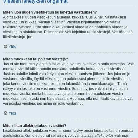
Viestien lähetyksen ongelmat
Miten luon uuden viestiketjun tai lähetän vastauksen?
Aloittaaksesi uuden viestiketjun alueella, klikkaa "Uusi Aihe". Vastataksesi
viestiketjuun klikkaa "Vastaa Viestiin". Viestien kirjoittaminen voi vaatia
rekisteröitymisen. Lista sinun oikeuksistasi alueella on nähtävillä alueen ja
viestiketjun alalaidassa. Esimerkiksi: Voit kirjoittaa uusia viestejä, Voit lähettää
liitetiedostoja, jne.
Ylös
Miten muokkaan tai poistan viestejä?
Jos et ole foorumin ylläpitäjä tai valvoja, voit muokata vain omia viestejäsi. Voit
muokata viestiä klikkaamalla muokkaa-painiketta haluamassasi viestissä.
Joskus painike toimii vain tietyn ajan viestin luomisen jälkeen. Jos joku on jo
vastannut viestiin, löydät viestiketjuun palatessasi pienen tekstin viestisi alla,
joka kertoo viestin muokkauskertojen lukumäärän ja muokkausajan. Tämä
näkyy vain jos joku on vastannut viestiin. Se ei näy, jos valvoja tai ylläpitäjä
muokkaa viestiä, mutta he saattavat jättää pienen huomautuksen viestin
muokkaamisen syistä niin halutessaan. Huomaa, että normaalit käyttäjät eivät
voi poistaa viestejä, jos niihin on joku vastannut.
Ylös
Miten liitän allekirjoituksen viestiini?
Lisätäksesi allekirjoituksen viestiisi, sinun täytyy ensin luoda sellainen omissa
asetuksissa. Kun olet luonut sellaisen, voit valita
Lisää allekirjoitus
-valinnan