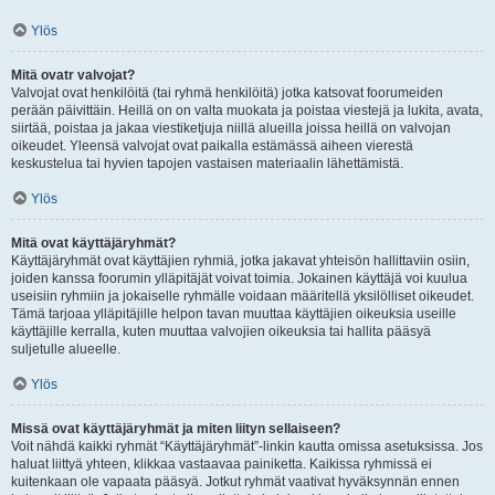
Ylös
Mitä ovatr valvojat?
Valvojat ovat henkilöitä (tai ryhmä henkilöitä) jotka katsovat foorumeiden
perään päivittäin. Heillä on on valta muokata ja poistaa viestejä ja lukita, avata,
siirtää, poistaa ja jakaa viestiketjuja niillä alueilla joissa heillä on valvojan
oikeudet. Yleensä valvojat ovat paikalla estämässä aiheen vierestä
keskustelua tai hyvien tapojen vastaisen materiaalin lähettämistä.
Ylös
Mitä ovat käyttäjäryhmät?
Käyttäjäryhmät ovat käyttäjien ryhmiä, jotka jakavat yhteisön hallittaviin osiin,
joiden kanssa foorumin ylläpitäjät voivat toimia. Jokainen käyttäjä voi kuulua
useisiin ryhmiin ja jokaiselle ryhmälle voidaan määritellä yksilölliset oikeudet.
Tämä tarjoaa ylläpitäjille helpon tavan muuttaa käyttäjien oikeuksia useille
käyttäjille kerralla, kuten muuttaa valvojien oikeuksia tai hallita pääsyä
suljetulle alueelle.
Ylös
Missä ovat käyttäjäryhmät ja miten liityn sellaiseen?
Voit nähdä kaikki ryhmät “Käyttäjäryhmät”-linkin kautta omissa asetuksissa. Jos
haluat liittyä yhteen, klikkaa vastaavaa painiketta. Kaikissa ryhmissä ei
kuitenkaan ole vapaata pääsyä. Jotkut ryhmät vaativat hyväksynnän ennen