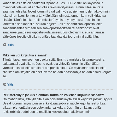
kahdesta asiasta on saattanut tapahtua. Jos COPPA-tuki on käytössä ja
määrittelit olevasi alle 13-vuotias rekisteröityessäsi, sinun tulee seurata
saamiasi ohjeita. Jotkut foorumit vaativat myös uusien tunnusten aktivoinnin
joko sinun itsesi toimesta tai ylläpitäjän toimesta ennen kuin voit kirjautua
sisään. Tämä tieto kerrottiin rekisteröitymisen yhteydessä. Jos sinulle
lähetettiin sähköpostia, seuraa ohjeita. Jos et saanut sähköpostia, olet
saattanut antaa virheellisen sähköpostiosoitteen tai sähköpostit ovat
saattaneet jäädä roskapostisuodattimeen. Jos olet varma, että antamasi
sähköpostiosoite oli oikein, yritä ottaa yhteyttä foorumin ylläpitäjään.
Ylös
Miksi en voi kirjautua sisään?
Tämän tapahtumiseen on useita syitä. Ensin, varmista että tunnuksesi ja
salasanasi ovat oikein. Jos ne ovat, ota yhteyttä foorumin ylläpitäjään
varmistaaksesi, että sinulla ei ole porttikieltoja. On myös mahdollista, että
sivuston omistajalla on asetusvirhe heidän päässään ja heidän pitäisi korjata
se.
Ylös
Rekisteröidyin joskus aiemmin, mutta en voi enää kirjautua sisään?!
On mahdollista, että ylläpitäjä on poistanut käyttäjätilisi käytöstä jostain syystä.
Useat foorumit myös poistavat käyttäjiä, jotka eivät ole kirjoittaneet pitkään
aikaan pienentääkseen tietokantansa kokoa. Jos näin on käynyt, yritä
rekisteröityä uudelleen ja osallistu keskusteluun aktiivisemmin.