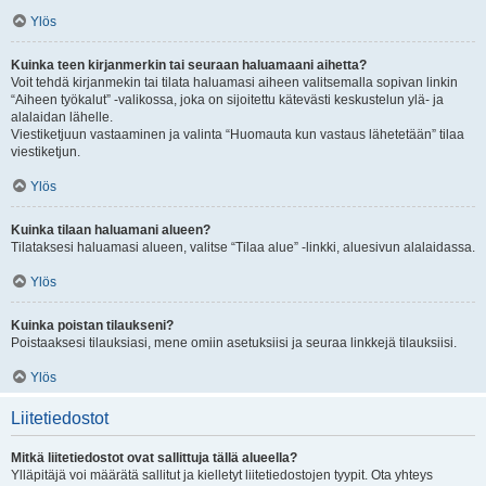
Ylös
Kuinka teen kirjanmerkin tai seuraan haluamaani aihetta?
Voit tehdä kirjanmekin tai tilata haluamasi aiheen valitsemalla sopivan linkin
“Aiheen työkalut” -valikossa, joka on sijoitettu kätevästi keskustelun ylä- ja
alalaidan lähelle.
Viestiketjuun vastaaminen ja valinta “Huomauta kun vastaus lähetetään” tilaa
viestiketjun.
Ylös
Kuinka tilaan haluamani alueen?
Tilataksesi haluamasi alueen, valitse “Tilaa alue” -linkki, aluesivun alalaidassa.
Ylös
Kuinka poistan tilaukseni?
Poistaaksesi tilauksiasi, mene omiin asetuksiisi ja seuraa linkkejä tilauksiisi.
Ylös
Liitetiedostot
Mitkä liitetiedostot ovat sallittuja tällä alueella?
Ylläpitäjä voi määrätä sallitut ja kielletyt liitetiedostojen tyypit. Ota yhteys