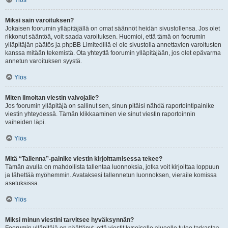
Ylös
Miksi sain varoituksen?
Jokaisen foorumin ylläpitäjällä on omat säännöt heidän sivustollensa. Jos olet
rikkonut sääntöä, voit saada varoituksen. Huomioi, että tämä on foorumin
ylläpitäjän päätös ja phpBB Limitedillä ei ole sivustolla annettavien varoitusten
kanssa mitään tekemistä. Ota yhteyttä foorumin ylläpitäjään, jos olet epävarma
annetun varoituksen syystä.
Ylös
Miten ilmoitan viestin valvojalle?
Jos foorumin ylläpitäjä on sallinut sen, sinun pitäisi nähdä raportointipainike
viestin yhteydessä. Tämän klikkaaminen vie sinut viestin raportoinnin
vaiheiden läpi.
Ylös
Mitä “Tallenna”-painike viestin kirjoittamisessa tekee?
Tämän avulla on mahdollista tallentaa luonnoksia, jotka voit kirjoittaa loppuun
ja lähettää myöhemmin. Avataksesi tallennetun luonnoksen, vieraile komissa
asetuksissa.
Ylös
Miksi minun viestini tarvitsee hyväksynnän?