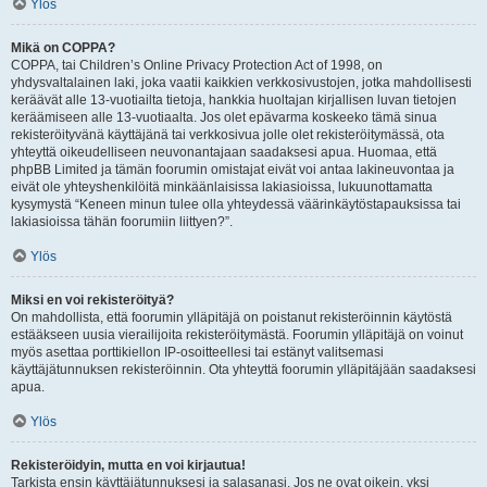
Ylös
Mikä on COPPA?
COPPA, tai Children’s Online Privacy Protection Act of 1998, on
yhdysvaltalainen laki, joka vaatii kaikkien verkkosivustojen, jotka mahdollisesti
keräävät alle 13-vuotiailta tietoja, hankkia huoltajan kirjallisen luvan tietojen
keräämiseen alle 13-vuotiaalta. Jos olet epävarma koskeeko tämä sinua
rekisteröityvänä käyttäjänä tai verkkosivua jolle olet rekisteröitymässä, ota
yhteyttä oikeudelliseen neuvonantajaan saadaksesi apua. Huomaa, että
phpBB Limited ja tämän foorumin omistajat eivät voi antaa lakineuvontaa ja
eivät ole yhteyshenkilöitä minkäänlaisissa lakiasioissa, lukuunottamatta
kysymystä “Keneen minun tulee olla yhteydessä väärinkäytöstapauksissa tai
lakiasioissa tähän foorumiin liittyen?”.
Ylös
Miksi en voi rekisteröityä?
On mahdollista, että foorumin ylläpitäjä on poistanut rekisteröinnin käytöstä
estääkseen uusia vierailijoita rekisteröitymästä. Foorumin ylläpitäjä on voinut
myös asettaa porttikiellon IP-osoitteellesi tai estänyt valitsemasi
käyttäjätunnuksen rekisteröinnin. Ota yhteyttä foorumin ylläpitäjään saadaksesi
apua.
Ylös
Rekisteröidyin, mutta en voi kirjautua!
Tarkista ensin käyttäjätunnuksesi ja salasanasi. Jos ne ovat oikein, yksi