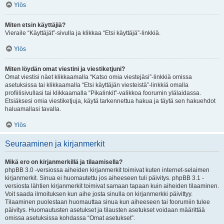
Ylös
Miten etsin käyttäjiä?
Vieraile “Käyttäjät”-sivulla ja klikkaa “Etsi käyttäjä”-linkkiä.
Ylös
Miten löydän omat viestini ja viestiketjuni?
Omat viestisi näet klikkaamalla “Katso omia viestejäsi”-linkkiä omissa
asetuksissa tai klikkaamalla “Etsi käyttäjän viesteistä”-linkkiä omalla
profiilisivullasi tai klikkaamalla “Pikalinkit”-valikkoa foorumin ylälaidassa.
Etsiäksesi omia viestiketjuja, käytä tarkennettua hakua ja täytä sen hakuehdot
haluamallasi tavalla.
Ylös
Seuraaminen ja kirjanmerkit
Mikä ero on kirjanmerkillä ja tilaamisella?
phpBB 3.0 -versiossa aiheiden kirjanmerkit toimivat kuten internet-selaimen
kirjanmerkit. Sinua ei huomautettu jos aiheeseen tuli päivitys. phpBB 3.1 -
versiosta lähtien kirjanmerkit toimivat samaan tapaan kuin aiheiden tilaaminen.
Voit saada ilmoituksen kun aihe josta sinulla on kirjanmerkki päivittyy.
Tilaaminen puolestaan huomauttaa sinua kun aiheeseen tai foorumiin tulee
päivitys. Huomautusten asetukset ja tilausten asetukset voidaan määrittää
omissa asetuksissa kohdassa “Omat asetukset”.