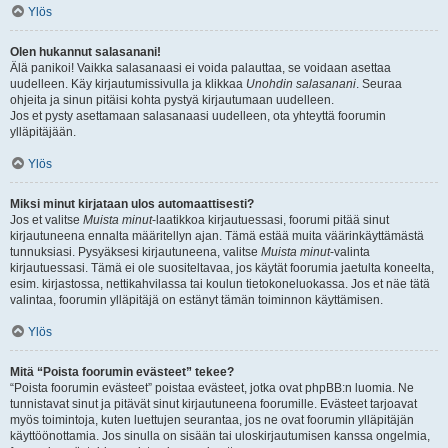
Ylös
Olen hukannut salasanani!
Älä panikoi! Vaikka salasanaasi ei voida palauttaa, se voidaan asettaa
uudelleen. Käy kirjautumissivulla ja klikkaa
Unohdin salasanani
. Seuraa
ohjeita ja sinun pitäisi kohta pystyä kirjautumaan uudelleen.
Jos et pysty asettamaan salasanaasi uudelleen, ota yhteyttä foorumin
ylläpitäjään.
Ylös
Miksi minut kirjataan ulos automaattisesti?
Jos et valitse
Muista minut
-laatikkoa kirjautuessasi, foorumi pitää sinut
kirjautuneena ennalta määritellyn ajan. Tämä estää muita väärinkäyttämästä
tunnuksiasi. Pysyäksesi kirjautuneena, valitse
Muista minut
-valinta
kirjautuessasi. Tämä ei ole suositeltavaa, jos käytät foorumia jaetulta koneelta,
esim. kirjastossa, nettikahvilassa tai koulun tietokoneluokassa. Jos et näe tätä
valintaa, foorumin ylläpitäjä on estänyt tämän toiminnon käyttämisen.
Ylös
Mitä “Poista foorumin evästeet” tekee?
“Poista foorumin evästeet” poistaa evästeet, jotka ovat phpBB:n luomia. Ne
tunnistavat sinut ja pitävät sinut kirjautuneena foorumille. Evästeet tarjoavat
myös toimintoja, kuten luettujen seurantaa, jos ne ovat foorumin ylläpitäjän
käyttöönottamia. Jos sinulla on sisään tai uloskirjautumisen kanssa ongelmia,