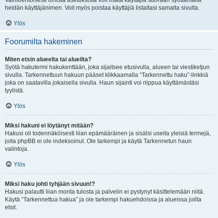
Vaihtoehtoisesti omista asetuksista voit lisätä käyttäjiä suoraan syöttämällä
heidän käyttäjänimen. Voit myös poistaa käyttäjiä listaltasi samalta sivulta.
Ylös
Foorumilta hakeminen
Miten etsin alueelta tai alueilta?
Syötä hakutermi hakukenttään, joka sijaitsee etusivulla, alueen tai viestiketjun
sivulla. Tarkennettuun hakuun pääset klikkaamalla “Tarkennettu haku”-linkkiä
joka on saatavilla jokaisella sivulla. Haun sijainti voi riippua käyttämästäsi
tyylistä.
Ylös
Miksi hakuni ei löytänyt mitään?
Hakusi oli todennäköisesti liian epämääräinen ja sisälsi useita yleisiä termejä,
joita phpBB ei ole indeksoinut. Ole tarkempi ja käytä Tarkennetun haun
valintoja.
Ylös
Miksi haku johti tyhjään sivuun!?
Hakusi palautti liian monta tulosta ja palvelin ei pystynyt käsittelemään niitä.
Käytä “Tarkennettua hakua” ja ole tarkempi hakuehdoissa ja alueissa joilta
etsit.