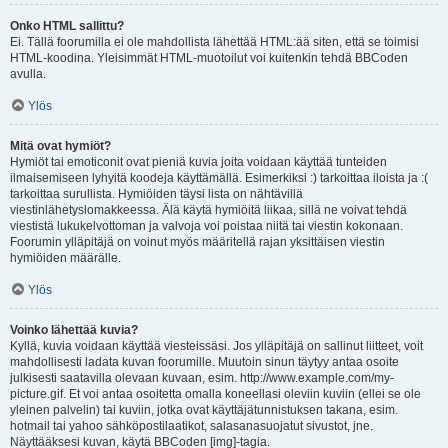
Onko HTML sallittu?
Ei. Tällä foorumilla ei ole mahdollista lähettää HTML:ää siten, että se toimisi
HTML-koodina. Yleisimmät HTML-muotoilut voi kuitenkin tehdä BBCoden
avulla.
Ylös
Mitä ovat hymiöt?
Hymiöt tai emoticonit ovat pieniä kuvia joita voidaan käyttää tunteiden
ilmaisemiseen lyhyitä koodeja käyttämällä. Esimerkiksi :) tarkoittaa iloista ja :(
tarkoittaa surullista. Hymiöiden täysi lista on nähtävillä
viestinlähetyslomakkeessa. Älä käytä hymiöitä liikaa, sillä ne voivat tehdä
viestistä lukukelvottoman ja valvoja voi poistaa niitä tai viestin kokonaan.
Foorumin ylläpitäjä on voinut myös määritellä rajan yksittäisen viestin
hymiöiden määrälle.
Ylös
Voinko lähettää kuvia?
Kyllä, kuvia voidaan käyttää viesteissäsi. Jos ylläpitäjä on sallinut liitteet, voit
mahdollisesti ladata kuvan foorumille. Muutoin sinun täytyy antaa osoite
julkisesti saatavilla olevaan kuvaan, esim. http://www.example.com/my-
picture.gif. Et voi antaa osoitetta omalla koneellasi oleviin kuviin (ellei se ole
yleinen palvelin) tai kuviin, jotka ovat käyttäjätunnistuksen takana, esim.
hotmail tai yahoo sähköpostilaatikot, salasanasuojatut sivustot, jne.
Näyttääksesi kuvan, käytä BBCoden [img]-tagia.