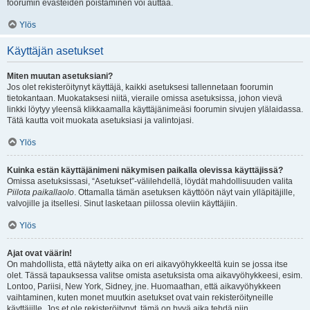
foorumin evästeiden poistaminen voi auttaa.
Ylös
Käyttäjän asetukset
Miten muutan asetuksiani?
Jos olet rekisteröitynyt käyttäjä, kaikki asetuksesi tallennetaan foorumin
tietokantaan. Muokataksesi niitä, vieraile omissa asetuksissa, johon vievä
linkki löytyy yleensä klikkaamalla käyttäjänimeäsi foorumin sivujen ylälaidassa.
Tätä kautta voit muokata asetuksiasi ja valintojasi.
Ylös
Kuinka estän käyttäjänimeni näkymisen paikalla olevissa käyttäjissä?
Omissa asetuksissasi, “Asetukset”-välilehdellä, löydät mahdollisuuden valita
Piilota paikallaolo
. Ottamalla tämän asetuksen käyttöön näyt vain ylläpitäjille,
valvojille ja itsellesi. Sinut lasketaan piilossa oleviin käyttäjiin.
Ylös
Ajat ovat väärin!
On mahdollista, että näytetty aika on eri aikavyöhykkeeltä kuin se jossa itse
olet. Tässä tapauksessa valitse omista asetuksista oma aikavyöhykkeesi, esim.
Lontoo, Pariisi, New York, Sidney, jne. Huomaathan, että aikavyöhykkeen
vaihtaminen, kuten monet muutkin asetukset ovat vain rekisteröityneille
käyttäjille. Jos et ole rekisteröitynyt, tämä on hyvä aika tehdä niin.