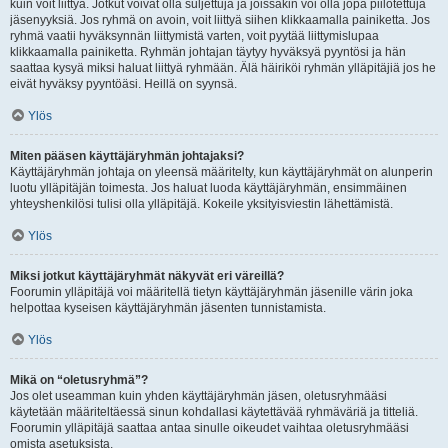
kuin voit liittyä. Jotkut voivat olla suljettuja ja joissakin voi olla jopa piilotettuja
jäsenyyksiä. Jos ryhmä on avoin, voit liittyä siihen klikkaamalla painiketta. Jos
ryhmä vaatii hyväksynnän liittymistä varten, voit pyytää liittymislupaa
klikkaamalla painiketta. Ryhmän johtajan täytyy hyväksyä pyyntösi ja hän
saattaa kysyä miksi haluat liittyä ryhmään. Älä häiriköi ryhmän ylläpitäjiä jos he
eivät hyväksy pyyntöäsi. Heillä on syynsä.
Ylös
Miten pääsen käyttäjäryhmän johtajaksi?
Käyttäjäryhmän johtaja on yleensä määritelty, kun käyttäjäryhmät on alunperin
luotu ylläpitäjän toimesta. Jos haluat luoda käyttäjäryhmän, ensimmäinen
yhteyshenkilösi tulisi olla ylläpitäjä. Kokeile yksityisviestin lähettämistä.
Ylös
Miksi jotkut käyttäjäryhmät näkyvät eri väreillä?
Foorumin ylläpitäjä voi määritellä tietyn käyttäjäryhmän jäsenille värin joka
helpottaa kyseisen käyttäjäryhmän jäsenten tunnistamista.
Ylös
Mikä on “oletusryhmä”?
Jos olet useamman kuin yhden käyttäjäryhmän jäsen, oletusryhmääsi
käytetään määriteltäessä sinun kohdallasi käytettävää ryhmäväriä ja titteliä.
Foorumin ylläpitäjä saattaa antaa sinulle oikeudet vaihtaa oletusryhmääsi
omista asetuksista.