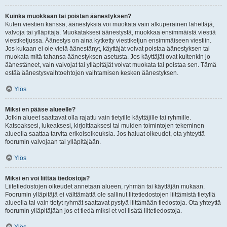
Kuinka muokkaan tai poistan äänestyksen?
Kuten viestien kanssa, äänestyksiä voi muokata vain alkuperäinen lähettäjä,
valvoja tai ylläpitäjä. Muokataksesi äänestystä, muokkaa ensimmäistä viestiä
viestiketjussa. Äänestys on aina kytketty viestiketjun ensimmäiseen viestiin.
Jos kukaan ei ole vielä äänestänyt, käyttäjät voivat poistaa äänestyksen tai
muokata mitä tahansa äänestyksen asetusta. Jos käyttäjät ovat kuitenkin jo
äänestäneet, vain valvojat tai ylläpitäjät voivat muokata tai poistaa sen. Tämä
estää äänestysvaihtoehtojen vaihtamisen kesken äänestyksen.
Ylös
Miksi en pääse alueelle?
Jotkin alueet saattavat olla rajattu vain tietyille käyttäjille tai ryhmille.
Katsoaksesi, lukeaksesi, kirjoittaaksesi tai muiden toimintojen tekeminen
alueella saattaa tarvita erikoisoikeuksia. Jos haluat oikeudet, ota yhteyttä
foorumin valvojaan tai ylläpitäjään.
Ylös
Miksi en voi liittää tiedostoja?
Liitetiedostojen oikeudet annetaan alueen, ryhmän tai käyttäjän mukaan.
Foorumin ylläpitäjä ei välttämättä ole sallinut liitetiedostojen liittämistä tietyllä
alueella tai vain tietyt ryhmät saattavat pystyä liittämään tiedostoja. Ota yhteyttä
foorumin ylläpitäjään jos et tiedä miksi et voi lisätä liitetiedostoja.