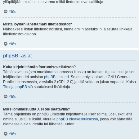
ylläpitäjään mikäli et ole varma mitkä tiedostot ovat sallittuja..
Ylös
Mistä löydän lähettämäni liitetiedostot?
Nähdäksesi listan liitetiedostoistasi, mene omiin asetuksiin ja seuraa linkkejä
liitetiedostot-osioon.
Ylös
phpBB -asiat
Kuka kirjoitti tämän foorumisovelluksen?
Tämä sovellus (sen muokkaamattomassa tilassa) on tuottanut, julkaissut ja sen
tekijänoikeudet omistaa
phpBB Limited
. Se on tehty saataville GNU General
Public Licensenssin, versiolla 2 (GPL-2.0) ja sitä voidaan jakaa vapaasti. Katso
Tietoja phpBB:stä
saadaksesi lisätietoja.
Ylös
Miksi ominaisuutta X ei ole saatavilla?
Tämä ohjelmisto on phpBB Limitedin kirjoittama ja lisensoima. Jos uskot, että
ominaisuus tulisi lisätä, vieraile
phpBB ideakeskuksessa
, jossa voit äänestää
olemassa olevia ideoita tai lähettää uuden.
Ylös