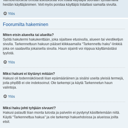
Vaihtoehtoisesti omista asetuksista voit lisätä käyttäjiä suoraan syöttämällä
heidän käyttäjänimen. Voit myös poistaa käyttäjiä listaltasi samalta sivulta.
Ylös
Foorumilta hakeminen
Miten etsin alueelta tai alueilta?
Syötä hakutermi hakukenttään, joka sijaitsee etusivulla, alueen tai viestiketjun
sivulla. Tarkennettuun hakuun pääset klikkaamalla “Tarkennettu haku”-linkkiä
joka on saatavilla jokaisella sivulla. Haun sijainti voi riippua käyttämästäsi
tyylistä.
Ylös
Miksi hakuni ei löytänyt mitään?
Hakusi oli todennäköisesti liian epämääräinen ja sisälsi useita yleisiä termejä,
joita phpBB ei ole indeksoinut. Ole tarkempi ja käytä Tarkennetun haun
valintoja.
Ylös
Miksi haku johti tyhjään sivuun!?
Hakusi palautti liian monta tulosta ja palvelin ei pystynyt käsittelemään niitä.
Käytä “Tarkennettua hakua” ja ole tarkempi hakuehdoissa ja alueissa joilta
etsit.