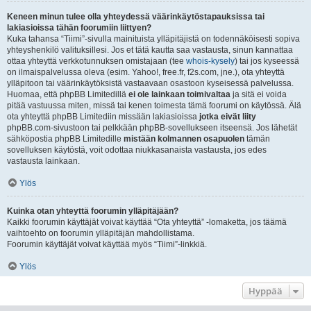
Keneen minun tulee olla yhteydessä väärinkäytöstapauksissa tai
lakiasioissa tähän foorumiin liittyen?
Kuka tahansa “Tiimi”-sivulla mainituista ylläpitäjistä on todennäköisesti sopiva
yhteyshenkilö valituksillesi. Jos et tätä kautta saa vastausta, sinun kannattaa
ottaa yhteyttä verkkotunnuksen omistajaan (tee
whois-kysely
) tai jos kyseessä
on ilmaispalvelussa oleva (esim. Yahoo!, free.fr, f2s.com, jne.), ota yhteyttä
ylläpitoon tai väärinkäytöksistä vastaavaan osastoon kyseisessä palvelussa.
Huomaa, että phpBB Limitedillä
ei ole lainkaan toimivaltaa
ja sitä ei voida
pitää vastuussa miten, missä tai kenen toimesta tämä foorumi on käytössä. Älä
ota yhteyttä phpBB Limitediin missään lakiasioissa
jotka eivät liity
phpBB.com-sivustoon tai pelkkään phpBB-sovellukseen itseensä. Jos lähetät
sähköpostia phpBB Limitedille
mistään kolmannen osapuolen
tämän
sovelluksen käytöstä, voit odottaa niukkasanaista vastausta, jos edes
vastausta lainkaan.
Ylös
Kuinka otan yhteyttä foorumin ylläpitäjään?
Kaikki foorumin käyttäjät voivat käyttää “Ota yhteyttä” -lomaketta, jos täämä
vaihtoehto on foorumin ylläpitäjän mahdollistama.
Foorumin käyttäjät voivat käyttää myös “Tiimi”-linkkiä.
Ylös
Hyppää