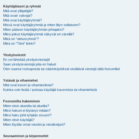
Käyttäjätasot ja ryhmät
Mitä ovat ylläpitäjät?
Mitä ovatr valvojat?
Mitä ovat käyttäjäryhmät?
Missä ovat käyttäjäryhmät ja miten liityn sellaiseen?
Miten pääsen käyttäjäryhmän johtajaksi?
Miksi jotkut käyttäjäryhmät näkyvät eri väreillä?
Mikä on “oletusryhmä”?
Mikä on “Tiimi” linkki?
Yksityisviestit
En voi lähettää yksityisviestejä!
Saan yksityisviestejä joita en halua!
Olen saanut roskapostia tai väärinkäytöksiä sisältäviä viestejä tältä foorumilta!
Ystävät ja vihamiehet
Mitä ovat kaveri ja vihamieslistat?
Kuinka voin lisätä / poistaa käyttäjiä kavereista tai vihamiehistä
Foorumilta hakeminen
Miten etsin alueelta tai alueilta?
Miksi hakuni ei löytänyt mitään?
Miksi haku johti tyhjään sivuun!?
Miten etsin käyttäjiä?
Miten löydän omat viestini ja viestiketjuni?
Seuraaminen ja kirjanmerkit