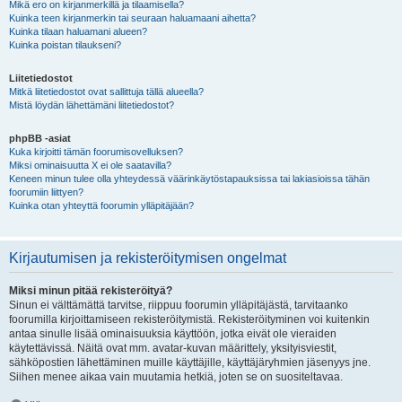
Mikä ero on kirjanmerkillä ja tilaamisella?
Kuinka teen kirjanmerkin tai seuraan haluamaani aihetta?
Kuinka tilaan haluamani alueen?
Kuinka poistan tilaukseni?
Liitetiedostot
Mitkä liitetiedostot ovat sallittuja tällä alueella?
Mistä löydän lähettämäni liitetiedostot?
phpBB -asiat
Kuka kirjoitti tämän foorumisovelluksen?
Miksi ominaisuutta X ei ole saatavilla?
Keneen minun tulee olla yhteydessä väärinkäytöstapauksissa tai lakiasioissa tähän
foorumiin liittyen?
Kuinka otan yhteyttä foorumin ylläpitäjään?
Kirjautumisen ja rekisteröitymisen ongelmat
Miksi minun pitää rekisteröityä?
Sinun ei välttämättä tarvitse, riippuu foorumin ylläpitäjästä, tarvitaanko
foorumilla kirjoittamiseen rekisteröitymistä. Rekisteröityminen voi kuitenkin
antaa sinulle lisää ominaisuuksia käyttöön, jotka eivät ole vieraiden
käytettävissä. Näitä ovat mm. avatar-kuvan määrittely, yksityisviestit,
sähköpostien lähettäminen muille käyttäjille, käyttäjäryhmien jäsenyys jne.
Siihen menee aikaa vain muutamia hetkiä, joten se on suositeltavaa.