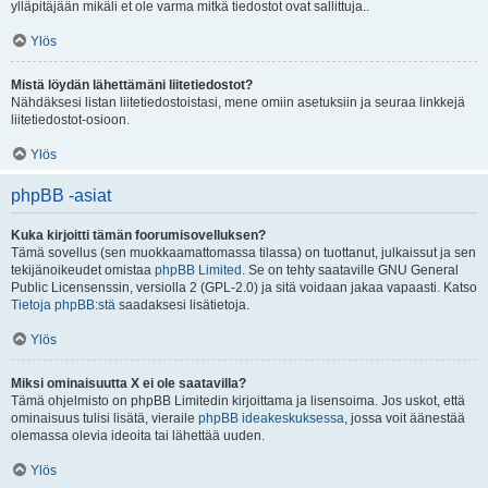
ylläpitäjään mikäli et ole varma mitkä tiedostot ovat sallittuja..
Ylös
Mistä löydän lähettämäni liitetiedostot?
Nähdäksesi listan liitetiedostoistasi, mene omiin asetuksiin ja seuraa linkkejä
liitetiedostot-osioon.
Ylös
phpBB -asiat
Kuka kirjoitti tämän foorumisovelluksen?
Tämä sovellus (sen muokkaamattomassa tilassa) on tuottanut, julkaissut ja sen
tekijänoikeudet omistaa
phpBB Limited
. Se on tehty saataville GNU General
Public Licensenssin, versiolla 2 (GPL-2.0) ja sitä voidaan jakaa vapaasti. Katso
Tietoja phpBB:stä
saadaksesi lisätietoja.
Ylös
Miksi ominaisuutta X ei ole saatavilla?
Tämä ohjelmisto on phpBB Limitedin kirjoittama ja lisensoima. Jos uskot, että
ominaisuus tulisi lisätä, vieraile
phpBB ideakeskuksessa
, jossa voit äänestää
olemassa olevia ideoita tai lähettää uuden.
Ylös