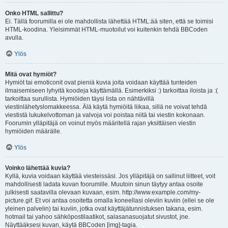
Onko HTML sallittu?
Ei. Tällä foorumilla ei ole mahdollista lähettää HTML:ää siten, että se toimisi
HTML-koodina. Yleisimmät HTML-muotoilut voi kuitenkin tehdä BBCoden
avulla.
Ylös
Mitä ovat hymiöt?
Hymiöt tai emoticonit ovat pieniä kuvia joita voidaan käyttää tunteiden
ilmaisemiseen lyhyitä koodeja käyttämällä. Esimerkiksi :) tarkoittaa iloista ja :(
tarkoittaa surullista. Hymiöiden täysi lista on nähtävillä
viestinlähetyslomakkeessa. Älä käytä hymiöitä liikaa, sillä ne voivat tehdä
viestistä lukukelvottoman ja valvoja voi poistaa niitä tai viestin kokonaan.
Foorumin ylläpitäjä on voinut myös määritellä rajan yksittäisen viestin
hymiöiden määrälle.
Ylös
Voinko lähettää kuvia?
Kyllä, kuvia voidaan käyttää viesteissäsi. Jos ylläpitäjä on sallinut liitteet, voit
mahdollisesti ladata kuvan foorumille. Muutoin sinun täytyy antaa osoite
julkisesti saatavilla olevaan kuvaan, esim. http://www.example.com/my-
picture.gif. Et voi antaa osoitetta omalla koneellasi oleviin kuviin (ellei se ole
yleinen palvelin) tai kuviin, jotka ovat käyttäjätunnistuksen takana, esim.
hotmail tai yahoo sähköpostilaatikot, salasanasuojatut sivustot, jne.
Näyttääksesi kuvan, käytä BBCoden [img]-tagia.