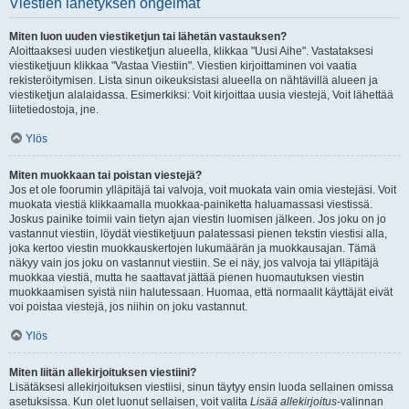
Viestien lähetyksen ongelmat
Miten luon uuden viestiketjun tai lähetän vastauksen?
Aloittaaksesi uuden viestiketjun alueella, klikkaa "Uusi Aihe". Vastataksesi
viestiketjuun klikkaa "Vastaa Viestiin". Viestien kirjoittaminen voi vaatia
rekisteröitymisen. Lista sinun oikeuksistasi alueella on nähtävillä alueen ja
viestiketjun alalaidassa. Esimerkiksi: Voit kirjoittaa uusia viestejä, Voit lähettää
liitetiedostoja, jne.
Ylös
Miten muokkaan tai poistan viestejä?
Jos et ole foorumin ylläpitäjä tai valvoja, voit muokata vain omia viestejäsi. Voit
muokata viestiä klikkaamalla muokkaa-painiketta haluamassasi viestissä.
Joskus painike toimii vain tietyn ajan viestin luomisen jälkeen. Jos joku on jo
vastannut viestiin, löydät viestiketjuun palatessasi pienen tekstin viestisi alla,
joka kertoo viestin muokkauskertojen lukumäärän ja muokkausajan. Tämä
näkyy vain jos joku on vastannut viestiin. Se ei näy, jos valvoja tai ylläpitäjä
muokkaa viestiä, mutta he saattavat jättää pienen huomautuksen viestin
muokkaamisen syistä niin halutessaan. Huomaa, että normaalit käyttäjät eivät
voi poistaa viestejä, jos niihin on joku vastannut.
Ylös
Miten liitän allekirjoituksen viestiini?
Lisätäksesi allekirjoituksen viestiisi, sinun täytyy ensin luoda sellainen omissa
asetuksissa. Kun olet luonut sellaisen, voit valita
Lisää allekirjoitus
-valinnan