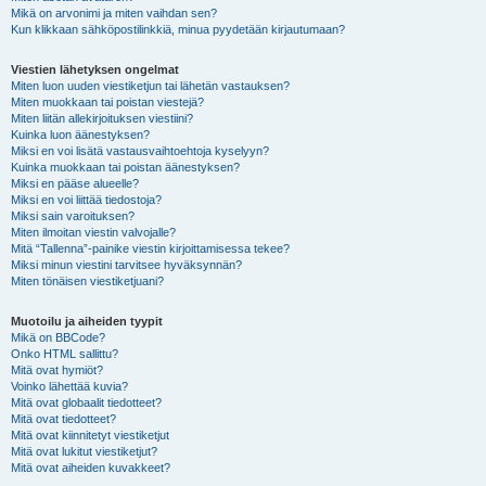
Mikä on arvonimi ja miten vaihdan sen?
Kun klikkaan sähköpostilinkkiä, minua pyydetään kirjautumaan?
Viestien lähetyksen ongelmat
Miten luon uuden viestiketjun tai lähetän vastauksen?
Miten muokkaan tai poistan viestejä?
Miten liitän allekirjoituksen viestiini?
Kuinka luon äänestyksen?
Miksi en voi lisätä vastausvaihtoehtoja kyselyyn?
Kuinka muokkaan tai poistan äänestyksen?
Miksi en pääse alueelle?
Miksi en voi liittää tiedostoja?
Miksi sain varoituksen?
Miten ilmoitan viestin valvojalle?
Mitä “Tallenna”-painike viestin kirjoittamisessa tekee?
Miksi minun viestini tarvitsee hyväksynnän?
Miten tönäisen viestiketjuani?
Muotoilu ja aiheiden tyypit
Mikä on BBCode?
Onko HTML sallittu?
Mitä ovat hymiöt?
Voinko lähettää kuvia?
Mitä ovat globaalit tiedotteet?
Mitä ovat tiedotteet?
Mitä ovat kiinnitetyt viestiketjut
Mitä ovat lukitut viestiketjut?
Mitä ovat aiheiden kuvakkeet?