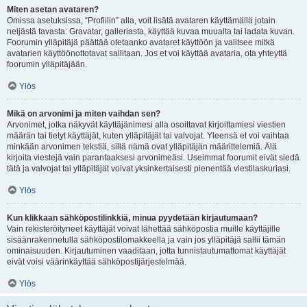
Miten asetan avataren?
Omissa asetuksissa, “Profiilin” alla, voit lisätä avataren käyttämällä jotain
neljästä tavasta: Gravatar, galleriasta, käyttää kuvaa muualta tai ladata kuvan.
Foorumin ylläpitäjä päättää otetaanko avataret käyttöön ja valitsee mitkä
avatarien käyttöönottotavat sallitaan. Jos et voi käyttää avataria, ota yhteyttä
foorumin ylläpitäjään.
Ylös
Mikä on arvonimi ja miten vaihdan sen?
Arvonimet, jotka näkyvät käyttäjänimesi alla osoittavat kirjoittamiesi viestien
määrän tai tietyt käyttäjät, kuten ylläpitäjät tai valvojat. Yleensä et voi vaihtaa
minkään arvonimen tekstiä, sillä nämä ovat ylläpitäjän määrittelemiä. Älä
kirjoita viestejä vain parantaaksesi arvonimeäsi. Useimmat foorumit eivät siedä
tätä ja valvojat tai ylläpitäjät voivat yksinkertaisesti pienentää viestilaskuriasi.
Ylös
Kun klikkaan sähköpostilinkkiä, minua pyydetään kirjautumaan?
Vain rekisteröityneet käyttäjät voivat lähettää sähköpostia muille käyttäjille
sisäänrakennetulla sähköpostilomakkeella ja vain jos ylläpitäjä sallii tämän
ominaisuuden. Kirjautuminen vaaditaan, jotta tunnistautumattomat käyttäjät
eivät voisi väärinkäyttää sähköpostijärjestelmää.
Ylös