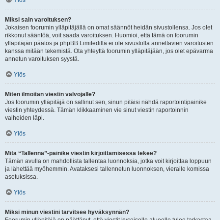
Ylös
Miksi sain varoituksen?
Jokaisen foorumin ylläpitäjällä on omat säännöt heidän sivustollensa. Jos olet
rikkonut sääntöä, voit saada varoituksen. Huomioi, että tämä on foorumin
ylläpitäjän päätös ja phpBB Limitedillä ei ole sivustolla annettavien varoitusten
kanssa mitään tekemistä. Ota yhteyttä foorumin ylläpitäjään, jos olet epävarma
annetun varoituksen syystä.
Ylös
Miten ilmoitan viestin valvojalle?
Jos foorumin ylläpitäjä on sallinut sen, sinun pitäisi nähdä raportointipainike
viestin yhteydessä. Tämän klikkaaminen vie sinut viestin raportoinnin
vaiheiden läpi.
Ylös
Mitä “Tallenna”-painike viestin kirjoittamisessa tekee?
Tämän avulla on mahdollista tallentaa luonnoksia, jotka voit kirjoittaa loppuun
ja lähettää myöhemmin. Avataksesi tallennetun luonnoksen, vieraile komissa
asetuksissa.
Ylös
Miksi minun viestini tarvitsee hyväksynnän?