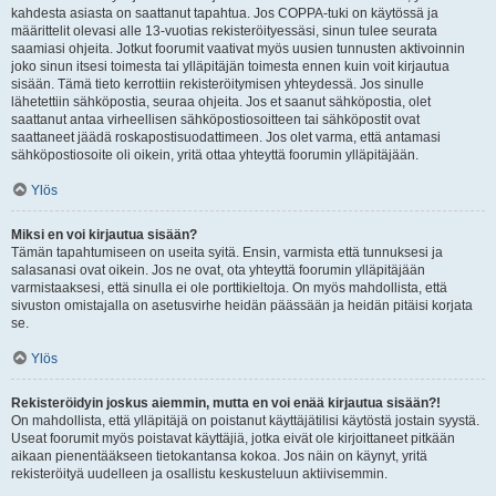
kahdesta asiasta on saattanut tapahtua. Jos COPPA-tuki on käytössä ja
määrittelit olevasi alle 13-vuotias rekisteröityessäsi, sinun tulee seurata
saamiasi ohjeita. Jotkut foorumit vaativat myös uusien tunnusten aktivoinnin
joko sinun itsesi toimesta tai ylläpitäjän toimesta ennen kuin voit kirjautua
sisään. Tämä tieto kerrottiin rekisteröitymisen yhteydessä. Jos sinulle
lähetettiin sähköpostia, seuraa ohjeita. Jos et saanut sähköpostia, olet
saattanut antaa virheellisen sähköpostiosoitteen tai sähköpostit ovat
saattaneet jäädä roskapostisuodattimeen. Jos olet varma, että antamasi
sähköpostiosoite oli oikein, yritä ottaa yhteyttä foorumin ylläpitäjään.
Ylös
Miksi en voi kirjautua sisään?
Tämän tapahtumiseen on useita syitä. Ensin, varmista että tunnuksesi ja
salasanasi ovat oikein. Jos ne ovat, ota yhteyttä foorumin ylläpitäjään
varmistaaksesi, että sinulla ei ole porttikieltoja. On myös mahdollista, että
sivuston omistajalla on asetusvirhe heidän päässään ja heidän pitäisi korjata
se.
Ylös
Rekisteröidyin joskus aiemmin, mutta en voi enää kirjautua sisään?!
On mahdollista, että ylläpitäjä on poistanut käyttäjätilisi käytöstä jostain syystä.
Useat foorumit myös poistavat käyttäjiä, jotka eivät ole kirjoittaneet pitkään
aikaan pienentääkseen tietokantansa kokoa. Jos näin on käynyt, yritä
rekisteröityä uudelleen ja osallistu keskusteluun aktiivisemmin.