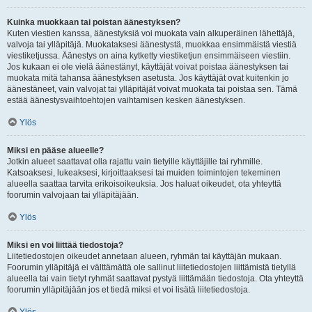
Kuinka muokkaan tai poistan äänestyksen?
Kuten viestien kanssa, äänestyksiä voi muokata vain alkuperäinen lähettäjä,
valvoja tai ylläpitäjä. Muokataksesi äänestystä, muokkaa ensimmäistä viestiä
viestiketjussa. Äänestys on aina kytketty viestiketjun ensimmäiseen viestiin.
Jos kukaan ei ole vielä äänestänyt, käyttäjät voivat poistaa äänestyksen tai
muokata mitä tahansa äänestyksen asetusta. Jos käyttäjät ovat kuitenkin jo
äänestäneet, vain valvojat tai ylläpitäjät voivat muokata tai poistaa sen. Tämä
estää äänestysvaihtoehtojen vaihtamisen kesken äänestyksen.
Ylös
Miksi en pääse alueelle?
Jotkin alueet saattavat olla rajattu vain tietyille käyttäjille tai ryhmille.
Katsoaksesi, lukeaksesi, kirjoittaaksesi tai muiden toimintojen tekeminen
alueella saattaa tarvita erikoisoikeuksia. Jos haluat oikeudet, ota yhteyttä
foorumin valvojaan tai ylläpitäjään.
Ylös
Miksi en voi liittää tiedostoja?
Liitetiedostojen oikeudet annetaan alueen, ryhmän tai käyttäjän mukaan.
Foorumin ylläpitäjä ei välttämättä ole sallinut liitetiedostojen liittämistä tietyllä
alueella tai vain tietyt ryhmät saattavat pystyä liittämään tiedostoja. Ota yhteyttä
foorumin ylläpitäjään jos et tiedä miksi et voi lisätä liitetiedostoja.