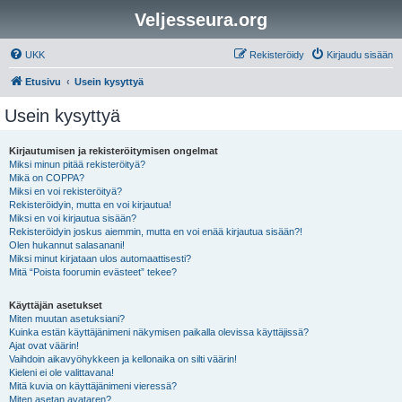
Veljesseura.org
UKK
Rekisteröidy
Kirjaudu sisään
Etusivu
Usein kysyttyä
Usein kysyttyä
Kirjautumisen ja rekisteröitymisen ongelmat
Miksi minun pitää rekisteröityä?
Mikä on COPPA?
Miksi en voi rekisteröityä?
Rekisteröidyin, mutta en voi kirjautua!
Miksi en voi kirjautua sisään?
Rekisteröidyin joskus aiemmin, mutta en voi enää kirjautua sisään?!
Olen hukannut salasanani!
Miksi minut kirjataan ulos automaattisesti?
Mitä “Poista foorumin evästeet” tekee?
Käyttäjän asetukset
Miten muutan asetuksiani?
Kuinka estän käyttäjänimeni näkymisen paikalla olevissa käyttäjissä?
Ajat ovat väärin!
Vaihdoin aikavyöhykkeen ja kellonaika on silti väärin!
Kieleni ei ole valittavana!
Mitä kuvia on käyttäjänimeni vieressä?
Miten asetan avataren?