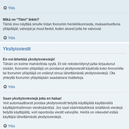
Ylös
Mikä on “Tiimi” linkki?
Tämä sivu näyttää sinulle listan foorumin henkilökunnasta, mukaanluettuna
ylläpitäjät, valvojat ja muut tiedot, kuten alueet joita he valvovat.
Ylös
Yksityisviestit
En voi lähettää yksityisviestejä!
Tähän on kolme mahdollista syytä. Et ole rekisteröitynyt ja/tai kirjautunut
sisään, foorumin ylläpitäjä on poistanut yksityisviestit käytöstä koko foorumilta
tai foorumin ylläpitäjä on estänyt sinua lähettämästä yksityisviestejä. Ota
yhteyttä foorumin ylläpitäjään saadaksesi lisätietoja.
Ylös
Saan yksityisviestejä joita en halua!
Voit automaattisesti poistaa yksityisviestit tietyltä käyttäjältä käyttämällä
käyttäjänhallinnan viestisääntöjä. Jos saat väärinkäytöksiä sisältäviä viestejä
tietyltä käyttäjältä, voit raportoida viestit valvojille. Heillä on oikeudet estää
käyttäjiä lähettämästä yksityisviestejä.
Ylös