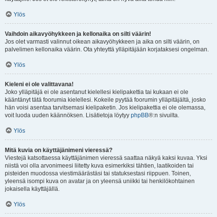
Ylös
Vaihdoin aikavyöhykkeen ja kellonaika on silti väärin!
Jos olet varmasti valinnut oikean aikavyöhykkeen ja aika on silti väärin, on
palvelimen kellonaika väärin. Ota yhteyttä ylläpitäjään korjataksesi ongelman.
Ylös
Kieleni ei ole valittavana!
Joko ylläpitäjä ei ole asentanut kielellesi kielipakettia tai kukaan ei ole
kääntänyt tätä foorumia kielellesi. Kokeile pyytää foorumin ylläpitäjältä, josko
hän voisi asentaa tarvitsemasi kielipaketin. Jos kielipakettia ei ole olemassa,
voit luoda uuden käännöksen. Lisätietoja löytyy
phpBB
®:n sivuilta.
Ylös
Mitä kuvia on käyttäjänimeni vieressä?
Viestejä katsottaessa käyttäjänimen vieressä saattaa näkyä kaksi kuvaa. Yksi
niistä voi olla arvonimeesi liitetty kuva esimerkiksi tähtien, laatikoiden tai
pisteiden muodossa viestimäärästäsi tai statuksestasi riippuen. Toinen,
yleensä isompi kuva on avatar ja on yleensä uniikki tai henkilökohtainen
jokaisella käyttäjällä.
Ylös