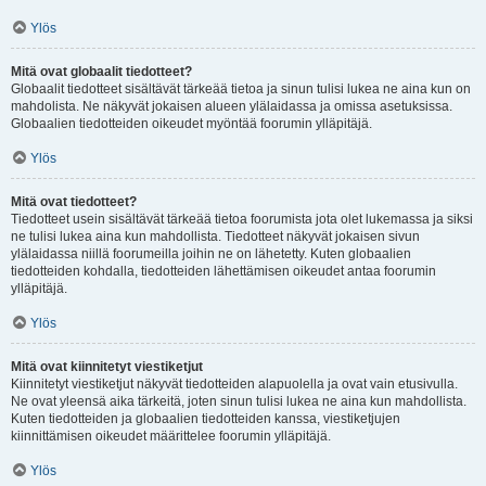
Ylös
Mitä ovat globaalit tiedotteet?
Globaalit tiedotteet sisältävät tärkeää tietoa ja sinun tulisi lukea ne aina kun on
mahdolista. Ne näkyvät jokaisen alueen ylälaidassa ja omissa asetuksissa.
Globaalien tiedotteiden oikeudet myöntää foorumin ylläpitäjä.
Ylös
Mitä ovat tiedotteet?
Tiedotteet usein sisältävät tärkeää tietoa foorumista jota olet lukemassa ja siksi
ne tulisi lukea aina kun mahdollista. Tiedotteet näkyvät jokaisen sivun
ylälaidassa niillä foorumeilla joihin ne on lähetetty. Kuten globaalien
tiedotteiden kohdalla, tiedotteiden lähettämisen oikeudet antaa foorumin
ylläpitäjä.
Ylös
Mitä ovat kiinnitetyt viestiketjut
Kiinnitetyt viestiketjut näkyvät tiedotteiden alapuolella ja ovat vain etusivulla.
Ne ovat yleensä aika tärkeitä, joten sinun tulisi lukea ne aina kun mahdollista.
Kuten tiedotteiden ja globaalien tiedotteiden kanssa, viestiketjujen
kiinnittämisen oikeudet määrittelee foorumin ylläpitäjä.
Ylös