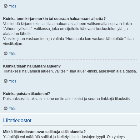
Ylös
Kuinka teen kirjanmerkin tai seuraan haluamaani aihetta?
Voit tehdä kirjanmekin tai tilata haluamasi aiheen valitsemalla sopivan linkin
“Aiheen työkalut” -valikossa, joka on sijoitettu kätevästi keskustelun ylä- ja
alalaidan lähelle.
Viestiketjuun vastaaminen ja valinta “Huomauta kun vastaus lähetetään” tilaa
viestiketjun.
Ylös
Kuinka tilaan haluamani alueen?
Tilataksesi haluamasi alueen, valitse “Tilaa alue” -linkki, aluesivun alalaidassa.
Ylös
Kuinka poistan tilaukseni?
Poistaaksesi tilauksiasi, mene omiin asetuksiisi ja seuraa linkkejä tilauksiisi.
Ylös
Liitetiedostot
Mitkä liitetiedostot ovat sallittuja tällä alueella?
Ylläpitäjä voi määrätä sallitut ja kielletyt liitetiedostojen tyypit. Ota yhteys