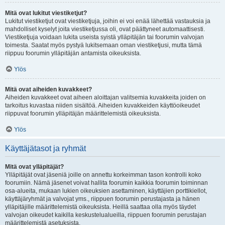
Mitä ovat lukitut viestiketjut?
Lukitut viestiketjut ovat viestiketjuja, joihin ei voi enää lähettää vastauksia ja
mahdolliset kyselyt joita viestiketjussa oli, ovat päättyneet automaattisesti.
Viestiketjuja voidaan lukita useista syistä ylläpitäjän tai foorumin valvojan
toimesta. Saatat myös pystyä lukitsemaan oman viestiketjusi, mutta tämä
riippuu foorumin ylläpitäjän antamista oikeuksista.
Ylös
Mitä ovat aiheiden kuvakkeet?
Aiheiden kuvakkeet ovat aiheen aloittajan valitsemia kuvakkeita joiden on
tarkoitus kuvastaa niiden sisältöä. Aiheiden kuvakkeiden käyttöoikeudet
riippuvat foorumin ylläpitäjän määrittelemistä oikeuksista.
Ylös
Käyttäjätasot ja ryhmät
Mitä ovat ylläpitäjät?
Ylläpitäjät ovat jäseniä joille on annettu korkeimman tason kontrolli koko
foorumiin. Nämä jäsenet voivat hallita foorumin kaikkia foorumin toiminnan
osa-alueita, mukaan lukien oikeuksien asettaminen, käyttäjien porttikiellot,
käyttäjäryhmät ja valvojat yms., riippuen foorumin perustajasta ja hänen
ylläpitäjille määrittelemistä oikeuksista. Heillä saattaa olla myös täydet
valvojan oikeudet kaikilla keskustelualueilla, riippuen foorumin perustajan
määrittelemistä asetuksista.