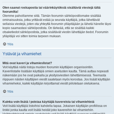
Olen saanut roskapostia tai väärinkäytöksiä sisältäviä viestejä tältä
foorumilta!
Olemme pahoillamme siitä. Tämän foorumin sähköpostilomake sisältää
ominaisuuksia, jotka yrittävät estää ja seurata käyttäjiä, jotka lähettävät
sellaisia viestejä, joten ota yhteyttä foorumin ylläpitäjään ja lähetä hänelle täysi
kopio saamastasi sähköpostista. On tärkeää, että se sisältää kaikki
otsaketiedot sähköpostista, jotka sisältävät viestin lähettäjän tiedot. Foorumin
ylläpitäjä voi sitten toimia tarpeen mukaan.
Ylös
Ystävät ja vihamiehet
Mitä ovat kaveri ja vihamieslistat?
Voit käyttää näitä listoja muiden foorumin käyttäjien organisointiin.
Kaverilistalle lisätään käyttäjiä omien asetusten kautta. Tämä auttaa nopeasti
näkemään jos he ovat paikalla ja yksityisviestien lähettämisessä. Teemasta
riippuen näiden käyttäjien viestit saatetaan myös korostaa. Jos lisäät käyttäjän
vihamieheksi, kaikki käyttäjän kirjoittamat viestit piilotetaan oletuksena.
Ylös
Kuinka voin lisätä / poistaa käyttäjiä kavereista tai vihamiehistä
Voit lisätä käyttäjiä listoihisi kahdella tapaa. Jokaisen käyttäjän profiilissa on
linkki jonka kautta voit lisätä heidät joko kavereihin tai vihamiehiin.