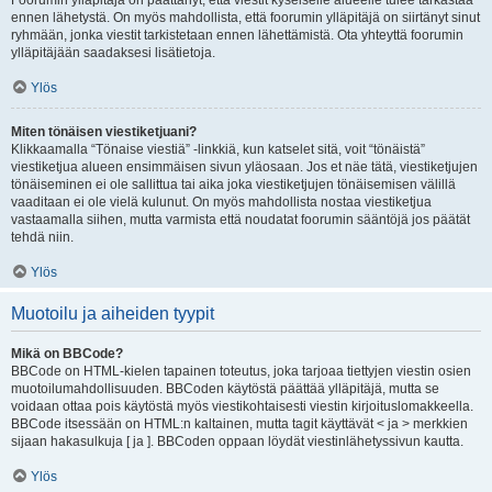
Foorumin ylläpitäjä on päättänyt, että viestit kyseiselle alueelle tulee tarkastaa
ennen lähetystä. On myös mahdollista, että foorumin ylläpitäjä on siirtänyt sinut
ryhmään, jonka viestit tarkistetaan ennen lähettämistä. Ota yhteyttä foorumin
ylläpitäjään saadaksesi lisätietoja.
Ylös
Miten tönäisen viestiketjuani?
Klikkaamalla “Tönaise viestiä” -linkkiä, kun katselet sitä, voit “tönäistä”
viestiketjua alueen ensimmäisen sivun yläosaan. Jos et näe tätä, viestiketjujen
tönäiseminen ei ole sallittua tai aika joka viestiketjujen tönäisemisen välillä
vaaditaan ei ole vielä kulunut. On myös mahdollista nostaa viestiketjua
vastaamalla siihen, mutta varmista että noudatat foorumin sääntöjä jos päätät
tehdä niin.
Ylös
Muotoilu ja aiheiden tyypit
Mikä on BBCode?
BBCode on HTML-kielen tapainen toteutus, joka tarjoaa tiettyjen viestin osien
muotoilumahdollisuuden. BBCoden käytöstä päättää ylläpitäjä, mutta se
voidaan ottaa pois käytöstä myös viestikohtaisesti viestin kirjoituslomakkeella.
BBCode itsessään on HTML:n kaltainen, mutta tagit käyttävät < ja > merkkien
sijaan hakasulkuja [ ja ]. BBCoden oppaan löydät viestinlähetyssivun kautta.
Ylös