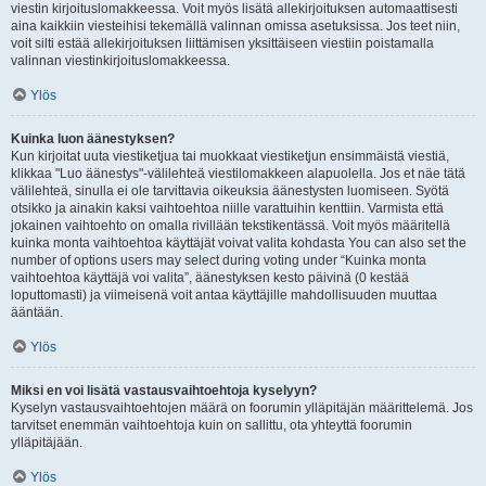
viestin kirjoituslomakkeessa. Voit myös lisätä allekirjoituksen automaattisesti
aina kaikkiin viesteihisi tekemällä valinnan omissa asetuksissa. Jos teet niin,
voit silti estää allekirjoituksen liittämisen yksittäiseen viestiin poistamalla
valinnan viestinkirjoituslomakkeessa.
Ylös
Kuinka luon äänestyksen?
Kun kirjoitat uuta viestiketjua tai muokkaat viestiketjun ensimmäistä viestiä,
klikkaa "Luo äänestys"-välilehteä viestilomakkeen alapuolella. Jos et näe tätä
välilehteä, sinulla ei ole tarvittavia oikeuksia äänestysten luomiseen. Syötä
otsikko ja ainakin kaksi vaihtoehtoa niille varattuihin kenttiin. Varmista että
jokainen vaihtoehto on omalla rivillään tekstikentässä. Voit myös määritellä
kuinka monta vaihtoehtoa käyttäjät voivat valita kohdasta You can also set the
number of options users may select during voting under “Kuinka monta
vaihtoehtoa käyttäjä voi valita”, äänestyksen kesto päivinä (0 kestää
loputtomasti) ja viimeisenä voit antaa käyttäjille mahdollisuuden muuttaa
ääntään.
Ylös
Miksi en voi lisätä vastausvaihtoehtoja kyselyyn?
Kyselyn vastausvaihtoehtojen määrä on foorumin ylläpitäjän määrittelemä. Jos
tarvitset enemmän vaihtoehtoja kuin on sallittu, ota yhteyttä foorumin
ylläpitäjään.
Ylös