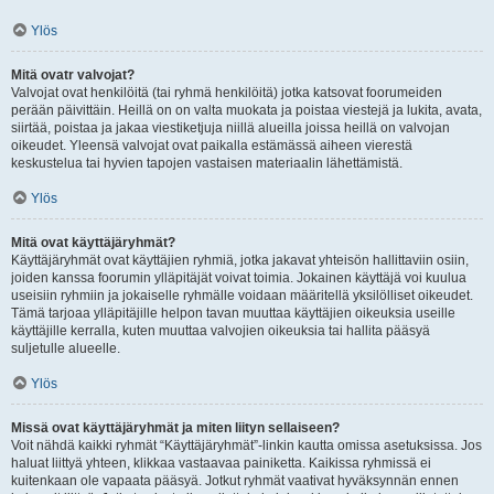
Ylös
Mitä ovatr valvojat?
Valvojat ovat henkilöitä (tai ryhmä henkilöitä) jotka katsovat foorumeiden
perään päivittäin. Heillä on on valta muokata ja poistaa viestejä ja lukita, avata,
siirtää, poistaa ja jakaa viestiketjuja niillä alueilla joissa heillä on valvojan
oikeudet. Yleensä valvojat ovat paikalla estämässä aiheen vierestä
keskustelua tai hyvien tapojen vastaisen materiaalin lähettämistä.
Ylös
Mitä ovat käyttäjäryhmät?
Käyttäjäryhmät ovat käyttäjien ryhmiä, jotka jakavat yhteisön hallittaviin osiin,
joiden kanssa foorumin ylläpitäjät voivat toimia. Jokainen käyttäjä voi kuulua
useisiin ryhmiin ja jokaiselle ryhmälle voidaan määritellä yksilölliset oikeudet.
Tämä tarjoaa ylläpitäjille helpon tavan muuttaa käyttäjien oikeuksia useille
käyttäjille kerralla, kuten muuttaa valvojien oikeuksia tai hallita pääsyä
suljetulle alueelle.
Ylös
Missä ovat käyttäjäryhmät ja miten liityn sellaiseen?
Voit nähdä kaikki ryhmät “Käyttäjäryhmät”-linkin kautta omissa asetuksissa. Jos
haluat liittyä yhteen, klikkaa vastaavaa painiketta. Kaikissa ryhmissä ei
kuitenkaan ole vapaata pääsyä. Jotkut ryhmät vaativat hyväksynnän ennen