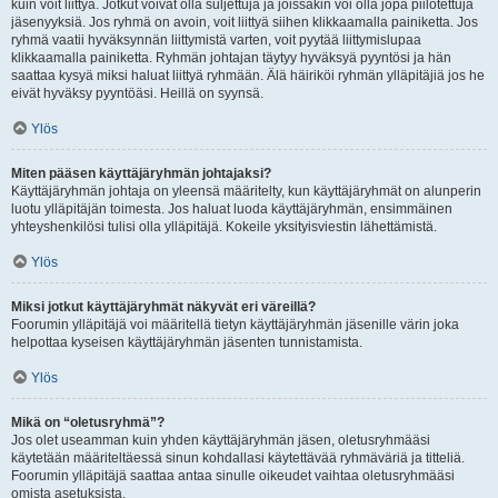
kuin voit liittyä. Jotkut voivat olla suljettuja ja joissakin voi olla jopa piilotettuja
jäsenyyksiä. Jos ryhmä on avoin, voit liittyä siihen klikkaamalla painiketta. Jos
ryhmä vaatii hyväksynnän liittymistä varten, voit pyytää liittymislupaa
klikkaamalla painiketta. Ryhmän johtajan täytyy hyväksyä pyyntösi ja hän
saattaa kysyä miksi haluat liittyä ryhmään. Älä häiriköi ryhmän ylläpitäjiä jos he
eivät hyväksy pyyntöäsi. Heillä on syynsä.
Ylös
Miten pääsen käyttäjäryhmän johtajaksi?
Käyttäjäryhmän johtaja on yleensä määritelty, kun käyttäjäryhmät on alunperin
luotu ylläpitäjän toimesta. Jos haluat luoda käyttäjäryhmän, ensimmäinen
yhteyshenkilösi tulisi olla ylläpitäjä. Kokeile yksityisviestin lähettämistä.
Ylös
Miksi jotkut käyttäjäryhmät näkyvät eri väreillä?
Foorumin ylläpitäjä voi määritellä tietyn käyttäjäryhmän jäsenille värin joka
helpottaa kyseisen käyttäjäryhmän jäsenten tunnistamista.
Ylös
Mikä on “oletusryhmä”?
Jos olet useamman kuin yhden käyttäjäryhmän jäsen, oletusryhmääsi
käytetään määriteltäessä sinun kohdallasi käytettävää ryhmäväriä ja titteliä.
Foorumin ylläpitäjä saattaa antaa sinulle oikeudet vaihtaa oletusryhmääsi
omista asetuksista.