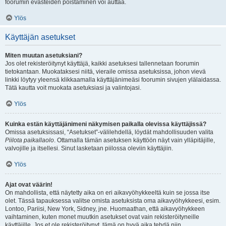
foorumin evästeiden poistaminen voi auttaa.
Ylös
Käyttäjän asetukset
Miten muutan asetuksiani?
Jos olet rekisteröitynyt käyttäjä, kaikki asetuksesi tallennetaan foorumin
tietokantaan. Muokataksesi niitä, vieraile omissa asetuksissa, johon vievä
linkki löytyy yleensä klikkaamalla käyttäjänimeäsi foorumin sivujen ylälaidassa.
Tätä kautta voit muokata asetuksiasi ja valintojasi.
Ylös
Kuinka estän käyttäjänimeni näkymisen paikalla olevissa käyttäjissä?
Omissa asetuksissasi, “Asetukset”-välilehdellä, löydät mahdollisuuden valita
Piilota paikallaolo
. Ottamalla tämän asetuksen käyttöön näyt vain ylläpitäjille,
valvojille ja itsellesi. Sinut lasketaan piilossa oleviin käyttäjiin.
Ylös
Ajat ovat väärin!
On mahdollista, että näytetty aika on eri aikavyöhykkeeltä kuin se jossa itse
olet. Tässä tapauksessa valitse omista asetuksista oma aikavyöhykkeesi, esim.
Lontoo, Pariisi, New York, Sidney, jne. Huomaathan, että aikavyöhykkeen
vaihtaminen, kuten monet muutkin asetukset ovat vain rekisteröityneille
käyttäjille. Jos et ole rekisteröitynyt, tämä on hyvä aika tehdä niin.