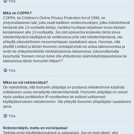
Ylös
Mikä on COPPA?
COPPA, tai Children’s Online Privacy Protection Act of 1998, on
yhdysvaltalainen laki, joka vaatii kaikkien verkkosivustojen, jotka mahdollisesti
keräävät alle 13-vuotiailta tietoja, hankkia huoltajan kirjallisen luvan tietojen
keräämiseen alle 13-vuotiaalta. Jos olet epävarma koskeeko tämä sinua
rekisteröityvänä käyttäjänä tai verkkosivua jolle olet rekisteröitymässä, ota
yhteyttä oikeudelliseen neuvonantajaan saadaksesi apua. Huomaa, että
phpBB Limited ja tämän foorumin omistajat eivät voi antaa lakineuvontaa ja
eivät ole yhteyshenkilöitä minkäänlaisissa lakiasioissa, lukuunottamatta
kysymystä “Keneen minun tulee olla yhteydessä väärinkäytöstapauksissa tai
lakiasioissa tähän foorumiin liittyen?”.
Ylös
Miksi en voi rekisteröityä?
On mahdollista, että foorumin ylläpitäjä on poistanut rekisteröinnin käytöstä
estääkseen uusia vierailijoita rekisteröitymästä. Foorumin ylläpitäjä on voinut
myös asettaa porttikiellon IP-osoitteellesi tai estänyt valitsemasi
käyttäjätunnuksen rekisteröinnin. Ota yhteyttä foorumin ylläpitäjään saadaksesi
apua.
Ylös
Rekisteröidyin, mutta en voi kirjautua!
Tarkista ensin käyttäjätunnuksesi ja salasanasi. Jos ne ovat oikein, yksi