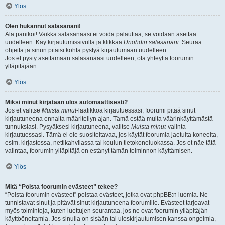
Ylös
Olen hukannut salasanani!
Älä panikoi! Vaikka salasanaasi ei voida palauttaa, se voidaan asettaa
uudelleen. Käy kirjautumissivulla ja klikkaa
Unohdin salasanani
. Seuraa
ohjeita ja sinun pitäisi kohta pystyä kirjautumaan uudelleen.
Jos et pysty asettamaan salasanaasi uudelleen, ota yhteyttä foorumin
ylläpitäjään.
Ylös
Miksi minut kirjataan ulos automaattisesti?
Jos et valitse
Muista minut
-laatikkoa kirjautuessasi, foorumi pitää sinut
kirjautuneena ennalta määritellyn ajan. Tämä estää muita väärinkäyttämästä
tunnuksiasi. Pysyäksesi kirjautuneena, valitse
Muista minut
-valinta
kirjautuessasi. Tämä ei ole suositeltavaa, jos käytät foorumia jaetulta koneelta,
esim. kirjastossa, nettikahvilassa tai koulun tietokoneluokassa. Jos et näe tätä
valintaa, foorumin ylläpitäjä on estänyt tämän toiminnon käyttämisen.
Ylös
Mitä “Poista foorumin evästeet” tekee?
“Poista foorumin evästeet” poistaa evästeet, jotka ovat phpBB:n luomia. Ne
tunnistavat sinut ja pitävät sinut kirjautuneena foorumille. Evästeet tarjoavat
myös toimintoja, kuten luettujen seurantaa, jos ne ovat foorumin ylläpitäjän
käyttöönottamia. Jos sinulla on sisään tai uloskirjautumisen kanssa ongelmia,