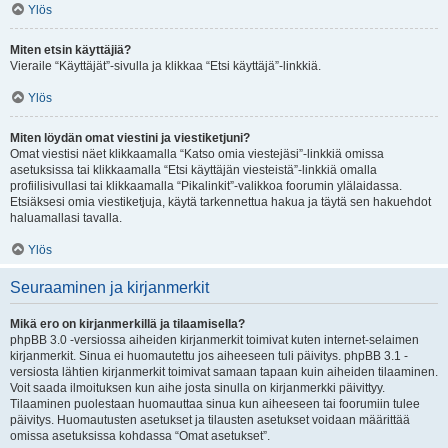
Ylös
Miten etsin käyttäjiä?
Vieraile “Käyttäjät”-sivulla ja klikkaa “Etsi käyttäjä”-linkkiä.
Ylös
Miten löydän omat viestini ja viestiketjuni?
Omat viestisi näet klikkaamalla “Katso omia viestejäsi”-linkkiä omissa
asetuksissa tai klikkaamalla “Etsi käyttäjän viesteistä”-linkkiä omalla
profiilisivullasi tai klikkaamalla “Pikalinkit”-valikkoa foorumin ylälaidassa.
Etsiäksesi omia viestiketjuja, käytä tarkennettua hakua ja täytä sen hakuehdot
haluamallasi tavalla.
Ylös
Seuraaminen ja kirjanmerkit
Mikä ero on kirjanmerkillä ja tilaamisella?
phpBB 3.0 -versiossa aiheiden kirjanmerkit toimivat kuten internet-selaimen
kirjanmerkit. Sinua ei huomautettu jos aiheeseen tuli päivitys. phpBB 3.1 -
versiosta lähtien kirjanmerkit toimivat samaan tapaan kuin aiheiden tilaaminen.
Voit saada ilmoituksen kun aihe josta sinulla on kirjanmerkki päivittyy.
Tilaaminen puolestaan huomauttaa sinua kun aiheeseen tai foorumiin tulee
päivitys. Huomautusten asetukset ja tilausten asetukset voidaan määrittää
omissa asetuksissa kohdassa “Omat asetukset”.