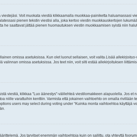
ia viestejäsi. Voit muokata viestiä klikkaamalla muokkaa-painiketta haluamassasi vies
n palatessasi pienen tekstin viestisi alla, joka kertoo viestin muokkauskertojen luk
 mutta he saattavat jättää pienen huomautuksen viestin muokkaamisen syistä niin halu
ellainen omissa asetuksissa. Kun olet luonut sellaisen, voit valita
Lisää allekirjoitus
-
lä valinnan omissa asetuksissa. Jos teet niin, voit silti estää allekirjoituksen liittäm
stä viestiä, klikkaa "Luo äänestys"-välilehteä viestilomakkeen alapuolella. Jos et näe
a niille varattuihin kenttiin. Varmista että jokainen vaihtoehto on omalla rivillään
 options users may select during voting under “Kuinka monta vaihtoehtoa käyttäjä voi
än.
ittelemä. Jos tarvitset enemmän vaihtoehtoja kuin on sallittu, ota yhteyttä foorumi