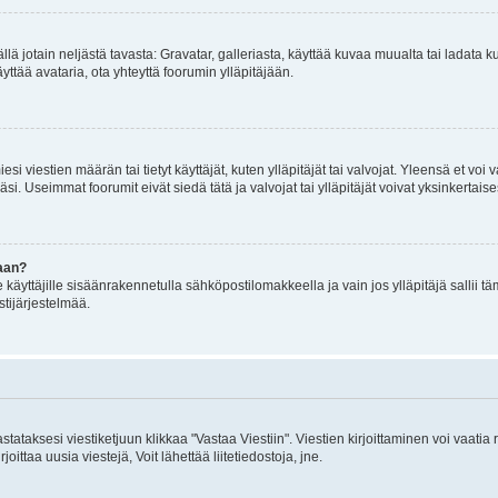
mällä jotain neljästä tavasta: Gravatar, galleriasta, käyttää kuvaa muualta tai ladata
äyttää avataria, ota yhteyttä foorumin ylläpitäjään.
iesi viestien määrän tai tietyt käyttäjät, kuten ylläpitäjät tai valvojat. Yleensä et vo
i. Useimmat foorumit eivät siedä tätä ja valvojat tai ylläpitäjät voivat yksinkertaise
aan?
le käyttäjille sisäänrakennetulla sähköpostilomakkeella ja vain jos ylläpitäjä sallii
stijärjestelmää.
stataksesi viestiketjuun klikkaa "Vastaa Viestiin". Viestien kirjoittaminen voi vaatia
joittaa uusia viestejä, Voit lähettää liitetiedostoja, jne.