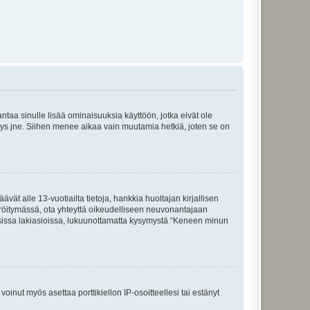
 antaa sinulle lisää ominaisuuksia käyttöön, jotka eivät ole
enyys jne. Siihen menee aikaa vain muutamia hetkiä, joten se on
vät alle 13-vuotiailta tietoja, hankkia huoltajan kirjallisen
teröitymässä, ota yhteyttä oikeudelliseen neuvonantajaan
isissa lakiasioissa, lukuunottamatta kysymystä “Keneen minun
oinut myös asettaa porttikiellon IP-osoitteellesi tai estänyt