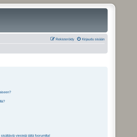
Rekisteröidy
Kirjaudu sisään
laiseen?
llä?
isältäviä viestejä tältä foorumilta!