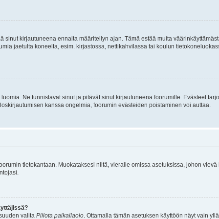
tää sinut kirjautuneena ennalta määritellyn ajan. Tämä estää muita väärinkäyttämäs
rumia jaetulta koneelta, esim. kirjastossa, nettikahvilassa tai koulun tietokoneluokas
luomia. Ne tunnistavat sinut ja pitävät sinut kirjautuneena foorumille. Evästeet tarj
i uloskirjautumisen kanssa ongelmia, foorumin evästeiden poistaminen voi auttaa.
n foorumin tietokantaan. Muokataksesi niitä, vieraile omissa asetuksissa, johon vievä
ntojasi.
yttäjissä?
isuuden valita
Piilota paikallaolo
. Ottamalla tämän asetuksen käyttöön näyt vain ylläpit