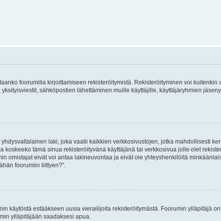
vitaanko foorumilla kirjoittamiseen rekisteröitymistä. Rekisteröityminen voi kuitenkin
 yksityisviestit, sähköpostien lähettäminen muille käyttäjille, käyttäjäryhmien jäs
hdysvaltalainen laki, joka vaatii kaikkien verkkosivustojen, jotka mahdollisesti kerää
a koskeeko tämä sinua rekisteröityvänä käyttäjänä tai verkkosivua jolle olet rekis
 omistajat eivät voi antaa lakineuvontaa ja eivät ole yhteyshenkilöitä minkäänla
ähän foorumiin liittyen?”.
nin käytöstä estääkseen uusia vierailijoita rekisteröitymästä. Foorumin ylläpitäjä on v
umin ylläpitäjään saadaksesi apua.