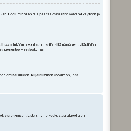
 kuvan. Foorumin ylläpitäjä päättää otetaanko avataret käyttöön ja
i vaihtaa minkään arvonimen tekstiä, sillä nämä ovat ylläpitäjän
sti pienentää viestilaskuriasi.
 tämän ominaisuuden. Kirjautuminen vaaditaan, jotta
 rekisteröitymisen. Lista sinun oikeuksistasi alueella on