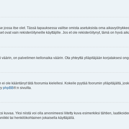
 se jossa itse olet. Tässä tapauksessa valitse omista asetuksista oma aikavyöhykke
vat vain rekisteröityneille käyttäjille. Jos et ole rekisteröitynyt, tämä on hyvä aik
i väärin, on palvelimen kellonaika väärin. Ota yhteyttä ylläpitäjään korjataksesi on
an ei ole kääntänyt tätä foorumia kielellesi. Kokeile pyytää foorumin ylläpitäjältä, jos
yy
phpBB
®:n sivuilta.
 kuvaa. Yksi niistä voi olla arvonimeesi liitetty kuva esimerkiksi tähtien, laatikoid
iikki tai henkilökohtainen jokaisella käyttäjällä.