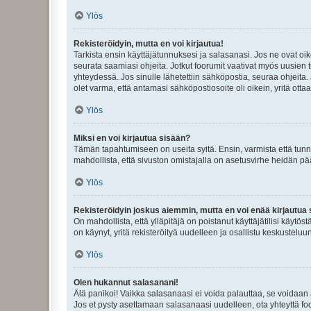
Ylös
Rekisteröidyin, mutta en voi kirjautua!
Tarkista ensin käyttäjätunnuksesi ja salasanasi. Jos ne ovat oik
seurata saamiasi ohjeita. Jotkut foorumit vaativat myös uusien tu
yhteydessä. Jos sinulle lähetettiin sähköpostia, seuraa ohjeita
olet varma, että antamasi sähköpostiosoite oli oikein, yritä ottaa
Ylös
Miksi en voi kirjautua sisään?
Tämän tapahtumiseen on useita syitä. Ensin, varmista että tunnuk
mahdollista, että sivuston omistajalla on asetusvirhe heidän pää
Ylös
Rekisteröidyin joskus aiemmin, mutta en voi enää kirjautua 
On mahdollista, että ylläpitäjä on poistanut käyttäjätilisi käytö
on käynyt, yritä rekisteröityä uudelleen ja osallistu keskusteluu
Ylös
Olen hukannut salasanani!
Älä panikoi! Vaikka salasanaasi ei voida palauttaa, se voidaan 
Jos et pysty asettamaan salasanaasi uudelleen, ota yhteyttä foo