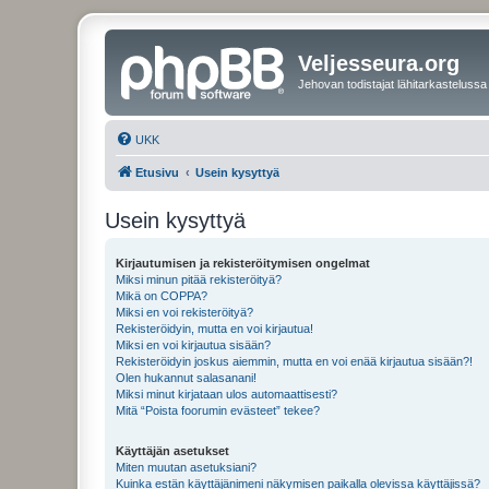
Veljesseura.org
Jehovan todistajat lähitarkastelussa
UKK
Etusivu
Usein kysyttyä
Usein kysyttyä
Kirjautumisen ja rekisteröitymisen ongelmat
Miksi minun pitää rekisteröityä?
Mikä on COPPA?
Miksi en voi rekisteröityä?
Rekisteröidyin, mutta en voi kirjautua!
Miksi en voi kirjautua sisään?
Rekisteröidyin joskus aiemmin, mutta en voi enää kirjautua sisään?!
Olen hukannut salasanani!
Miksi minut kirjataan ulos automaattisesti?
Mitä “Poista foorumin evästeet” tekee?
Käyttäjän asetukset
Miten muutan asetuksiani?
Kuinka estän käyttäjänimeni näkymisen paikalla olevissa käyttäjissä?