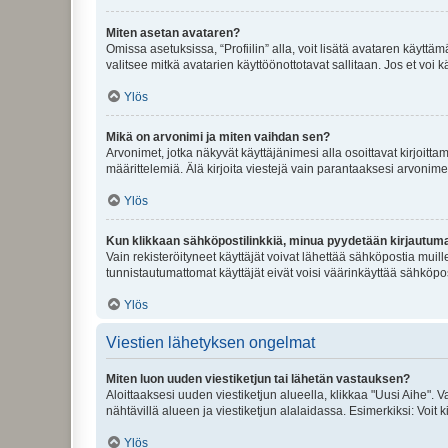
Miten asetan avataren?
Omissa asetuksissa, “Profiilin” alla, voit lisätä avataren käyttä
valitsee mitkä avatarien käyttöönottotavat sallitaan. Jos et voi k
Ylös
Mikä on arvonimi ja miten vaihdan sen?
Arvonimet, jotka näkyvät käyttäjänimesi alla osoittavat kirjoittam
määrittelemiä. Älä kirjoita viestejä vain parantaaksesi arvonimeäs
Ylös
Kun klikkaan sähköpostilinkkiä, minua pyydetään kirjautum
Vain rekisteröityneet käyttäjät voivat lähettää sähköpostia muil
tunnistautumattomat käyttäjät eivät voisi väärinkäyttää sähköpo
Ylös
Viestien lähetyksen ongelmat
Miten luon uuden viestiketjun tai lähetän vastauksen?
Aloittaaksesi uuden viestiketjun alueella, klikkaa "Uusi Aihe". Va
nähtävillä alueen ja viestiketjun alalaidassa. Esimerkiksi: Voit kir
Ylös