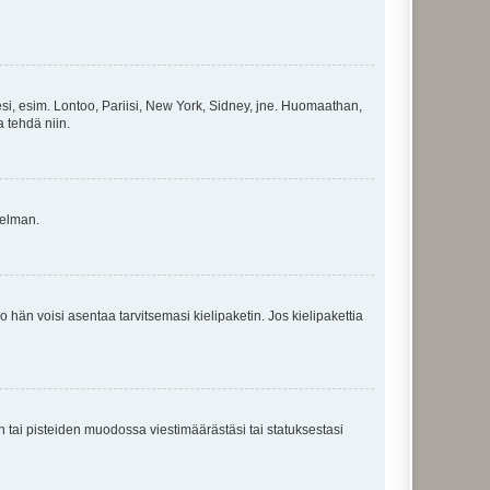
esi, esim. Lontoo, Pariisi, New York, Sidney, jne. Huomaathan,
a tehdä niin.
gelman.
ko hän voisi asentaa tarvitsemasi kielipaketin. Jos kielipakettia
en tai pisteiden muodossa viestimäärästäsi tai statuksestasi