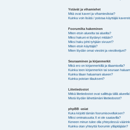
Ystävät ja vihamiehet
Mitä ovat kaveri ja vihamieslistat?
Kuinka voin lisätä / poistaa käyttäjiä kaverei
Foorumilta hakeminen
Miten etsin alueelta tai alueilta?
Miksi hakuni ei löytänyt mitään?
Miksi haku johti tyhjään sivuun!?
Miten etsin käyttäjiä?
Miten löydän omat viestini ja viestiketjuni?
Seuraaminen ja kirjanmerkit
Mikä ero on kirjanmerkillä ja tilaamisella?
Kuinka teen kirjanmerkin tai seuraan haluam
Kuinka tilaan haluamani alueen?
Kuinka poistan tilaukseni?
Liitetiedostot
Mitkä liitetiedostot ovat sallittuja tällä alueell
Mistä löydän lähettämäni liitetiedostot?
phpBB -asiat
Kuka kirjoitti tämän foorumisovelluksen?
Miksi ominaisuutta X ei ole saatavilla?
Keneen minun tulee olla yhteydessä väärinkäy
Kuinka otan yhteyttä foorumin ylläpitäjään?