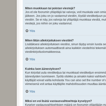
Miten muokkaan tai poistan viestejä?
Jos et ole foorumin ylläpitäjä tai valvoja, voit muokata vain om
jälkeen. Jos joku on jo vastannut viestiin, löydät viestiketjuu
viestiin. Se ei näy, jos valvoja tai ylläpitäjä muokkaa viestiä,
viestejä, jos niihin on joku vastannut.
Ylös
Miten liitän allekirjoituksen viestiini?
Lisätäksesi allekirjoituksen viestiisi, sinun täytyy ensin luoda s
allekirjoituksen automaattisesti aina kaikkiin viesteihisi tekemäl
viestinkirjoituslomakkeessa.
Ylös
Kuinka luon äänestyksen?
Kun kirjoitat uuta viestiketjua tai muokkaat viestiketjun ensimmäi
äänestysten luomiseen. Syötä otsikko ja ainakin kaksi vaihtoehto
käyttäjät voivat valita kohdasta You can also set the number of
viimeisenä voit antaa käyttäjille mahdollisuuden muuttaa ääntä
Ylös
Miksi en voi lisätä vastausvaihtoehtoja kyselyyn?
Kyselyn vastausvaihtoehtojen määrä on foorumin ylläpitäjän määr