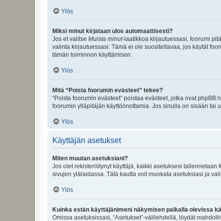
Ylös
Miksi minut kirjataan ulos automaattisesti?
Jos et valitse
Muista minut
-laatikkoa kirjautuessasi, foorumi pi
valinta kirjautuessasi. Tämä ei ole suositeltavaa, jos käytät foo
tämän toiminnon käyttämisen.
Ylös
Mitä “Poista foorumin evästeet” tekee?
“Poista foorumin evästeet” poistaa evästeet, jotka ovat phpBB:n 
foorumin ylläpitäjän käyttöönottamia. Jos sinulla on sisään ta
Ylös
Käyttäjän asetukset
Miten muutan asetuksiani?
Jos olet rekisteröitynyt käyttäjä, kaikki asetuksesi tallennetaa
sivujen ylälaidassa. Tätä kautta voit muokata asetuksiasi ja vali
Ylös
Kuinka estän käyttäjänimeni näkymisen paikalla olevissa kä
Omissa asetuksissasi, “Asetukset”-välilehdellä, löydät mahdoll