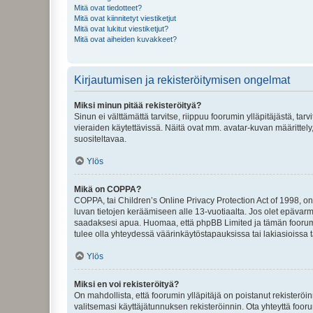
Mitä ovat tiedotteet?
Mitä ovat kiinnitetyt viestiketjut
Mitä ovat lukitut viestiketjut?
Mitä ovat aiheiden kuvakkeet?
Kirjautumisen ja rekisteröitymisen ongelmat
Miksi minun pitää rekisteröityä?
Sinun ei välttämättä tarvitse, riippuu foorumin ylläpitäjästä, tar
vieraiden käytettävissä. Näitä ovat mm. avatar-kuvan määrittely,
suositeltavaa.
Ylös
Mikä on COPPA?
COPPA, tai Children’s Online Privacy Protection Act of 1998, on y
luvan tietojen keräämiseen alle 13-vuotiaalta. Jos olet epävarm
saadaksesi apua. Huomaa, että phpBB Limited ja tämän foorumin
tulee olla yhteydessä väärinkäytöstapauksissa tai lakiasioissa t
Ylös
Miksi en voi rekisteröityä?
On mahdollista, että foorumin ylläpitäjä on poistanut rekisteröin
valitsemasi käyttäjätunnuksen rekisteröinnin. Ota yhteyttä foor