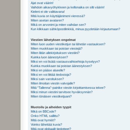
Ajat ovat väärin!
Vaihdoin aikavyöhykkeen ja kellonaika on silti väärin!
Kieleni ei ole valittavana!
Mitä kuvia on käyttäjänimeni vieressä?
Miten asetan avataren?
Mikä on arvonimi ja miten vaihdan sen?
Kun klikkaan sähköpostilinkkiä, minua pyydetään kirjautumaan?
Viestien lähetyksen ongelmat
Miten luon uuden viestiketjun tai lähetän vastauksen?
Miten muokkaan tai poistan viestejä?
Miten liitän allekirjoituksen viestiini?
Kuinka luon äänestyksen?
Miksi en voi lisätä vastausvaihtoehtoja kyselyyn?
Kuinka muokkaan tai poistan äänestyksen?
Miksi en pääse alueelle?
Miksi en voi liittää tiedostoja?
Miksi sain varoituksen?
Miten ilmoitan viestin valvojalle?
Mitä “Tallenna”-painike viestin kirjoittamisessa tekee?
Miksi minun viestini tarvitsee hyväksynnän?
Miten tönäisen viestiketjuani?
Muotoilu ja aiheiden tyypit
Mikä on BBCode?
Onko HTML sallittu?
Mitä ovat hymiöt?
Voinko lähettää kuvia?
Mitä ovat globaalit tiedotteet?