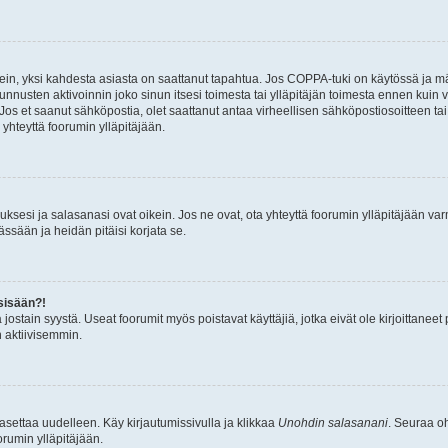
ein, yksi kahdesta asiasta on saattanut tapahtua. Jos COPPA-tuki on käytössä ja määri
nnusten aktivoinnin joko sinun itsesi toimesta tai ylläpitäjän toimesta ennen kuin vo
. Jos et saanut sähköpostia, olet saattanut antaa virheellisen sähköpostiosoitteen t
 yhteyttä foorumin ylläpitäjään.
sesi ja salasanasi ovat oikein. Jos ne ovat, ota yhteyttä foorumin ylläpitäjään varmi
ssään ja heidän pitäisi korjata se.
sisään?!
stä jostain syystä. Useat foorumit myös poistavat käyttäjiä, jotka eivät ole kirjoitta
n aktiivisemmin.
asettaa uudelleen. Käy kirjautumissivulla ja klikkaa
Unohdin salasanani
. Seuraa oh
rumin ylläpitäjään.