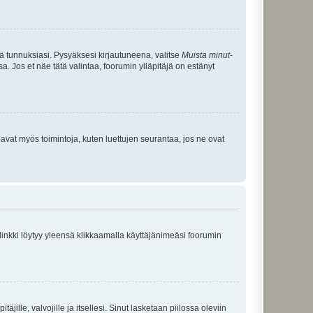
tä tunnuksiasi. Pysyäksesi kirjautuneena, valitse
Muista minut
-
sa. Jos et näe tätä valintaa, foorumin ylläpitäjä on estänyt
oavat myös toimintoja, kuten luettujen seurantaa, jos ne ovat
 linkki löytyy yleensä klikkaamalla käyttäjänimeäsi foorumin
äjille, valvojille ja itsellesi. Sinut lasketaan piilossa oleviin