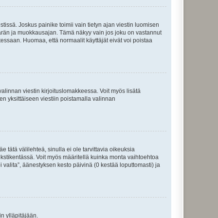
tissä. Joskus painike toimii vain tietyn ajan viestin luomisen
umäärän ja muokkausajan. Tämä näkyy vain jos joku on vastannut
tessaan. Huomaa, että normaalit käyttäjät eivät voi poistaa
valinnan viestin kirjoituslomakkeessa. Voit myös lisätä
isen yksittäiseen viestiin poistamalla valinnan
 tätä välilehteä, sinulla ei ole tarvittavia oikeuksia
 tekstikentässä. Voit myös määritellä kuinka monta vaihtoehtoa
 valita”, äänestyksen kesto päivinä (0 kestää loputtomasti) ja
n ylläpitäjään.