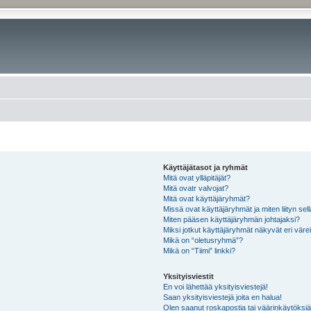
Käyttäjätasot ja ryhmät
Mitä ovat ylläpitäjät?
Mitä ovatr valvojat?
Mitä ovat käyttäjäryhmät?
Missä ovat käyttäjäryhmät ja miten liityn sel
Miten pääsen käyttäjäryhmän johtajaksi?
Miksi jotkut käyttäjäryhmät näkyvät eri värei
Mikä on “oletusryhmä”?
Mikä on “Tiimi” linkki?
Yksityisviestit
En voi lähettää yksityisviestejä!
Saan yksityisviestejä joita en halua!
Olen saanut roskapostia tai väärinkäytöksiä s