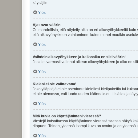
käyttäjiin.
Ylös
Ajat ovat väärin!
On mahdollista, että näytetty aika on eri aikavyöhykkeeltä kuin
että aikavyöhykkeen vaihtaminen, kuten monet muutkin asetukset o
Ylös
Vaihdoin aikavyöhykkeen ja kellonaika on silti väärin!
Jos olet varmasti valinnut oikean aikavyöhykkeen ja aika on silt
Ylös
Kieleni ei ole valittavana!
Joko ylläpitäjä ei ole asentanut kielellesi kielipakettia tai kuka
ei ole olemassa, voit luoda uuden käännöksen. Lisätietoja löyt
Ylös
Mitä kuvia on käyttäjänimeni vieressä?
Viestejä katsottaessa käyttäjänimen vieressä saattaa näkyä kaksi
riippuen. Toinen, yleensä isompi kuva on avatar ja on yleensä un
Ylös