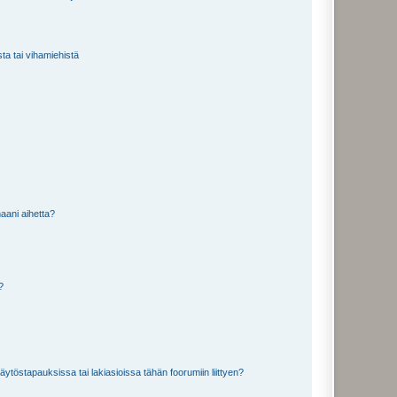
sta tai vihamiehistä
aani aihetta?
a?
töstapauksissa tai lakiasioissa tähän foorumiin liittyen?