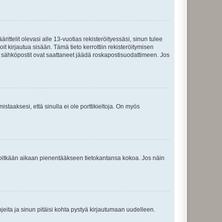
ttelit olevasi alle 13-vuotias rekisteröityessäsi, sinun tulee
it kirjautua sisään. Tämä tieto kerrottiin rekisteröitymisen
ai sähköpostit ovat saattaneet jäädä roskapostisuodattimeen. Jos
staaksesi, että sinulla ei ole porttikieltoja. On myös
neet pitkään aikaan pienentääkseen tietokantansa kokoa. Jos näin
jeita ja sinun pitäisi kohta pystyä kirjautumaan uudelleen.