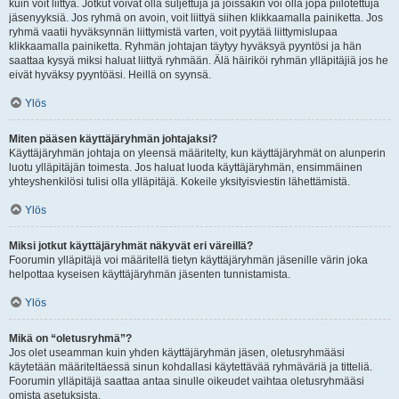
kuin voit liittyä. Jotkut voivat olla suljettuja ja joissakin voi olla jopa piilotettuja
jäsenyyksiä. Jos ryhmä on avoin, voit liittyä siihen klikkaamalla painiketta. Jos
ryhmä vaatii hyväksynnän liittymistä varten, voit pyytää liittymislupaa
klikkaamalla painiketta. Ryhmän johtajan täytyy hyväksyä pyyntösi ja hän
saattaa kysyä miksi haluat liittyä ryhmään. Älä häiriköi ryhmän ylläpitäjiä jos he
eivät hyväksy pyyntöäsi. Heillä on syynsä.
Ylös
Miten pääsen käyttäjäryhmän johtajaksi?
Käyttäjäryhmän johtaja on yleensä määritelty, kun käyttäjäryhmät on alunperin
luotu ylläpitäjän toimesta. Jos haluat luoda käyttäjäryhmän, ensimmäinen
yhteyshenkilösi tulisi olla ylläpitäjä. Kokeile yksityisviestin lähettämistä.
Ylös
Miksi jotkut käyttäjäryhmät näkyvät eri väreillä?
Foorumin ylläpitäjä voi määritellä tietyn käyttäjäryhmän jäsenille värin joka
helpottaa kyseisen käyttäjäryhmän jäsenten tunnistamista.
Ylös
Mikä on “oletusryhmä”?
Jos olet useamman kuin yhden käyttäjäryhmän jäsen, oletusryhmääsi
käytetään määriteltäessä sinun kohdallasi käytettävää ryhmäväriä ja titteliä.
Foorumin ylläpitäjä saattaa antaa sinulle oikeudet vaihtaa oletusryhmääsi
omista asetuksista.