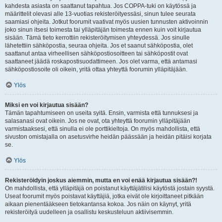
kahdesta asiasta on saattanut tapahtua. Jos COPPA-tuki on käytössä ja
määrittelit olevasi alle 13-vuotias rekisteröityessäsi, sinun tulee seurata
saamiasi ohjeita. Jotkut foorumit vaativat myös uusien tunnusten aktivoinnin
joko sinun itsesi toimesta tai ylläpitäjän toimesta ennen kuin voit kirjautua
sisään. Tämä tieto kerrottiin rekisteröitymisen yhteydessä. Jos sinulle
lähetettiin sähköpostia, seuraa ohjeita. Jos et saanut sähköpostia, olet
saattanut antaa virheellisen sähköpostiosoitteen tai sähköpostit ovat
saattaneet jäädä roskapostisuodattimeen. Jos olet varma, että antamasi
sähköpostiosoite oli oikein, yritä ottaa yhteyttä foorumin ylläpitäjään.
Ylös
Miksi en voi kirjautua sisään?
Tämän tapahtumiseen on useita syitä. Ensin, varmista että tunnuksesi ja
salasanasi ovat oikein. Jos ne ovat, ota yhteyttä foorumin ylläpitäjään
varmistaaksesi, että sinulla ei ole porttikieltoja. On myös mahdollista, että
sivuston omistajalla on asetusvirhe heidän päässään ja heidän pitäisi korjata
se.
Ylös
Rekisteröidyin joskus aiemmin, mutta en voi enää kirjautua sisään?!
On mahdollista, että ylläpitäjä on poistanut käyttäjätilisi käytöstä jostain syystä.
Useat foorumit myös poistavat käyttäjiä, jotka eivät ole kirjoittaneet pitkään
aikaan pienentääkseen tietokantansa kokoa. Jos näin on käynyt, yritä
rekisteröityä uudelleen ja osallistu keskusteluun aktiivisemmin.