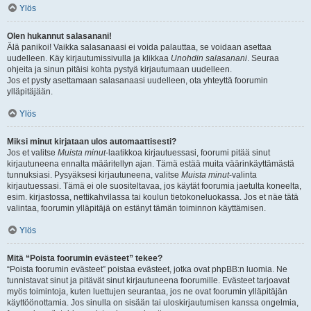
Ylös
Olen hukannut salasanani!
Älä panikoi! Vaikka salasanaasi ei voida palauttaa, se voidaan asettaa
uudelleen. Käy kirjautumissivulla ja klikkaa
Unohdin salasanani
. Seuraa
ohjeita ja sinun pitäisi kohta pystyä kirjautumaan uudelleen.
Jos et pysty asettamaan salasanaasi uudelleen, ota yhteyttä foorumin
ylläpitäjään.
Ylös
Miksi minut kirjataan ulos automaattisesti?
Jos et valitse
Muista minut
-laatikkoa kirjautuessasi, foorumi pitää sinut
kirjautuneena ennalta määritellyn ajan. Tämä estää muita väärinkäyttämästä
tunnuksiasi. Pysyäksesi kirjautuneena, valitse
Muista minut
-valinta
kirjautuessasi. Tämä ei ole suositeltavaa, jos käytät foorumia jaetulta koneelta,
esim. kirjastossa, nettikahvilassa tai koulun tietokoneluokassa. Jos et näe tätä
valintaa, foorumin ylläpitäjä on estänyt tämän toiminnon käyttämisen.
Ylös
Mitä “Poista foorumin evästeet” tekee?
“Poista foorumin evästeet” poistaa evästeet, jotka ovat phpBB:n luomia. Ne
tunnistavat sinut ja pitävät sinut kirjautuneena foorumille. Evästeet tarjoavat
myös toimintoja, kuten luettujen seurantaa, jos ne ovat foorumin ylläpitäjän
käyttöönottamia. Jos sinulla on sisään tai uloskirjautumisen kanssa ongelmia,