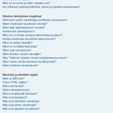
Mikä on arvonimi ja miten vaihdan sen?
Kun klikkaan sähköpostilinkkiä, minua pyydetään kirjautumaan?
Viestien lähetyksen ongelmat
Miten luon uuden viestiketjun tai lähetän vastauksen?
Miten muokkaan tai poistan viestejä?
Miten liitän allekirjoituksen viestiini?
Kuinka luon äänestyksen?
Miksi en voi lisätä vastausvaihtoehtoja kyselyyn?
Kuinka muokkaan tai poistan äänestyksen?
Miksi en pääse alueelle?
Miksi en voi liittää tiedostoja?
Miksi sain varoituksen?
Miten ilmoitan viestin valvojalle?
Mitä “Tallenna”-painike viestin kirjoittamisessa tekee?
Miksi minun viestini tarvitsee hyväksynnän?
Miten tönäisen viestiketjuani?
Muotoilu ja aiheiden tyypit
Mikä on BBCode?
Onko HTML sallittu?
Mitä ovat hymiöt?
Voinko lähettää kuvia?
Mitä ovat globaalit tiedotteet?
Mitä ovat tiedotteet?
Mitä ovat kiinnitetyt viestiketjut
Mitä ovat lukitut viestiketjut?
Mitä ovat aiheiden kuvakkeet?