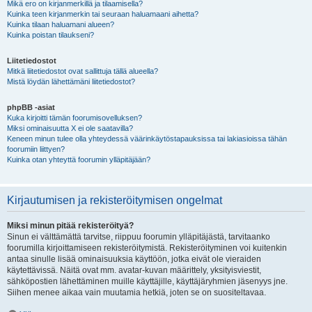
Mikä ero on kirjanmerkillä ja tilaamisella?
Kuinka teen kirjanmerkin tai seuraan haluamaani aihetta?
Kuinka tilaan haluamani alueen?
Kuinka poistan tilaukseni?
Liitetiedostot
Mitkä liitetiedostot ovat sallittuja tällä alueella?
Mistä löydän lähettämäni liitetiedostot?
phpBB -asiat
Kuka kirjoitti tämän foorumisovelluksen?
Miksi ominaisuutta X ei ole saatavilla?
Keneen minun tulee olla yhteydessä väärinkäytöstapauksissa tai lakiasioissa tähän
foorumiin liittyen?
Kuinka otan yhteyttä foorumin ylläpitäjään?
Kirjautumisen ja rekisteröitymisen ongelmat
Miksi minun pitää rekisteröityä?
Sinun ei välttämättä tarvitse, riippuu foorumin ylläpitäjästä, tarvitaanko
foorumilla kirjoittamiseen rekisteröitymistä. Rekisteröityminen voi kuitenkin
antaa sinulle lisää ominaisuuksia käyttöön, jotka eivät ole vieraiden
käytettävissä. Näitä ovat mm. avatar-kuvan määrittely, yksityisviestit,
sähköpostien lähettäminen muille käyttäjille, käyttäjäryhmien jäsenyys jne.
Siihen menee aikaa vain muutamia hetkiä, joten se on suositeltavaa.