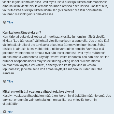
viestin kirjoituslomakkeessa. Voit myös lisätä allekirjoituksen automaattisesti
aina kaikkiin viesteihisi tekemällä valinnan omissa asetuksissa. Jos teet niin,
voit silti estää allekirjoituksen liittämisen yksittäiseen viestiin poistamalla
valinnan viestinkirjoituslomakkeessa.
Ylös
Kuinka luon äänestyksen?
Kun kirjoitat uuta viestiketjua tai muokkaat viestiketjun ensimmäistä viestiä,
klikkaa "Luo äänestys"-välilehteä viestilomakkeen alapuolella. Jos et näe tätä
välilehteä, sinulla ei ole tarvittavia oikeuksia äänestysten luomiseen. Syötä
otsikko ja ainakin kaksi vaihtoehtoa niille varattuihin kenttiin. Varmista että
jokainen vaihtoehto on omalla rivillään tekstikentässä. Voit myös määritellä
kuinka monta vaihtoehtoa käyttäjät voivat valita kohdasta You can also set the
number of options users may select during voting under “Kuinka monta
vaihtoehtoa käyttäjä voi valita”, äänestyksen kesto päivinä (0 kestää
loputtomasti) ja viimeisenä voit antaa käyttäjille mahdollisuuden muuttaa
ääntään.
Ylös
Miksi en voi lisätä vastausvaihtoehtoja kyselyyn?
Kyselyn vastausvaihtoehtojen määrä on foorumin ylläpitäjän määrittelemä. Jos
tarvitset enemmän vaihtoehtoja kuin on sallittu, ota yhteyttä foorumin
ylläpitäjään.
Ylös