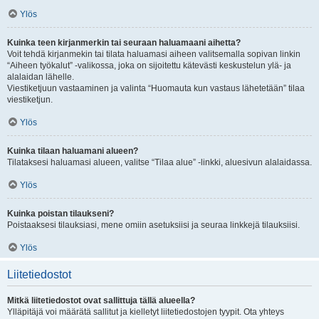
Ylös
Kuinka teen kirjanmerkin tai seuraan haluamaani aihetta?
Voit tehdä kirjanmekin tai tilata haluamasi aiheen valitsemalla sopivan linkin
“Aiheen työkalut” -valikossa, joka on sijoitettu kätevästi keskustelun ylä- ja
alalaidan lähelle.
Viestiketjuun vastaaminen ja valinta “Huomauta kun vastaus lähetetään” tilaa
viestiketjun.
Ylös
Kuinka tilaan haluamani alueen?
Tilataksesi haluamasi alueen, valitse “Tilaa alue” -linkki, aluesivun alalaidassa.
Ylös
Kuinka poistan tilaukseni?
Poistaaksesi tilauksiasi, mene omiin asetuksiisi ja seuraa linkkejä tilauksiisi.
Ylös
Liitetiedostot
Mitkä liitetiedostot ovat sallittuja tällä alueella?
Ylläpitäjä voi määrätä sallitut ja kielletyt liitetiedostojen tyypit. Ota yhteys