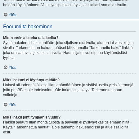
Vaihtoehtoisesti omista asetuksista voit lisätä käyttäjiä suoraan syöttämällä
heidän käyttäjänimen. Voit myös poistaa käyttäjiä listaltasi samalta sivulta.
Ylös
Foorumilta hakeminen
Miten etsin alueelta tai alueilta?
Syötä hakutermi hakukenttään, joka sijaitsee etusivulla, alueen tai viestiketjun
sivulla. Tarkennettuun hakuun pääset klikkaamalla “Tarkennettu haku”-linkkiä
joka on saatavilla jokaisella sivulla. Haun sijainti voi riippua käyttämästäsi
tyylistä.
Ylös
Miksi hakuni ei löytänyt mitään?
Hakusi oli todennäköisesti liian epämääräinen ja sisälsi useita yleisiä termejä,
joita phpBB ei ole indeksoinut. Ole tarkempi ja käytä Tarkennetun haun
valintoja.
Ylös
Miksi haku johti tyhjään sivuun!?
Hakusi palautti liian monta tulosta ja palvelin ei pystynyt käsittelemään niitä.
Käytä “Tarkennettua hakua” ja ole tarkempi hakuehdoissa ja alueissa joilta
etsit.