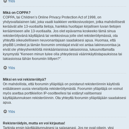
Ylös
Mikä on COPPA?
COPPA, tai Children’s Online Privacy Protection Act of 1998, on
yhdysvaltalainen laki, joka vaatii kaikkien verkkosivustojen, jotka mahdollisesti
keräävät alle 13-vuotiailta tietoja, hankkia huoltajan kirjallisen luvan tietojen
keräämiseen alle 13-vuotiaalta. Jos olet epävarma koskeeko tämä sinua
rekisteröityvänä käyttäjänä tai verkkosivua jolle olet rekisteröitymässä, ota
yhteyttä oikeudelliseen neuvonantajaan saadaksesi apua. Huomaa, että
phpBB Limited ja tämän foorumin omistajat eivät voi antaa lakineuvontaa ja
eivät ole yhteyshenkilöitä minkäänlaisissa lakiasioissa, lukuunottamatta
kysymystä “Keneen minun tulee olla yhteydessä väärinkäytöstapauksissa tai
lakiasioissa tähän foorumiin liittyen?”.
Ylös
Miksi en voi rekisteröityä?
On mahdollista, että foorumin ylläpitäjä on poistanut rekisteröinnin käytöstä
estääkseen uusia vierailijoita rekisteröitymästä. Foorumin ylläpitäjä on voinut
myös asettaa porttikiellon IP-osoitteellesi tai estänyt valitsemasi
käyttäjätunnuksen rekisteröinnin. Ota yhteyttä foorumin ylläpitäjään saadaksesi
apua.
Ylös
Rekisteröidyin, mutta en voi kirjautua!
Tarkista ensin käyttäjätunnuksesi ja salasanasi. Jos ne ovat oikein, yksi