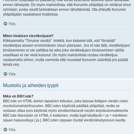
Foorumin ylläpitäjä on päättänyt, että viestit kyseiselle alueelle tulee tarkastaa
ennen lähetystä. On myös mahdollista, että foorumin ylläpitäjä on siirtänyt sinut
ryhmään, jonka viestit tarkistetaan ennen lähettämistä. Ota yhteyttä foorumin
ylläpitäjään saadaksesi lisätietoja.
Ylös
Miten tönäisen viestiketjuani?
Klikkaamalla “Tönaise viestiä” -linkkiä, kun katselet sitä, voit “tönäistä”
viestiketjua alueen ensimmäisen sivun yläosaan. Jos et näe tätä, viestiketjujen
tönäiseminen ei ole sallittua tai aika joka viestiketjujen tönäisemisen välillä
vaaditaan ei ole vielä kulunut. On myös mahdollista nostaa viestiketjua
vastaamalla siihen, mutta varmista että noudatat foorumin sääntöjä jos päätät
tehdä niin.
Ylös
Muotoilu ja aiheiden tyypit
Mikä on BBCode?
BBCode on HTML-kielen tapainen toteutus, joka tarjoaa tiettyjen viestin osien
muotoilumahdollisuuden. BBCoden käytöstä päättää ylläpitäjä, mutta se
voidaan ottaa pois käytöstä myös viestikohtaisesti viestin kirjoituslomakkeella.
BBCode itsessään on HTML:n kaltainen, mutta tagit käyttävät < ja > merkkien
sijaan hakasulkuja [ ja ]. BBCoden oppaan löydät viestinlähetyssivun kautta.
Ylös