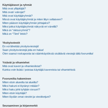
Käyttäjätasot ja ryhmät
Mitä ovat ylläpitäjät?
Mitä ovatr valvojat?
Mitä ovat käyttäjäryhmät?
Missä ovat käyttäjäryhmät ja miten liityn sellaiseen?
Miten pääsen käyttäjäryhmän johtajaksi?
Miksi jotkut käyttäjäryhmät näkyvät eri väreillä?
Mikä on “oletusryhmä”?
Mikä on “Tiimi” linkki?
Yksityisviestit
En voi lähettää yksityisviestejä!
Saan yksityisviestejä joita en halua!
Olen saanut roskapostia tai väärinkäytöksiä sisältäviä viestejä tältä foorumilta!
Ystävät ja vihamiehet
Mitä ovat kaveri ja vihamieslistat?
Kuinka voin lisätä / poistaa käyttäjiä kavereista tai vihamiehistä
Foorumilta hakeminen
Miten etsin alueelta tai alueilta?
Miksi hakuni ei löytänyt mitään?
Miksi haku johti tyhjään sivuun!?
Miten etsin käyttäjiä?
Miten löydän omat viestini ja viestiketjuni?
Seuraaminen ja kirjanmerkit