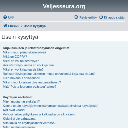
Veljesseura.org
UKK
Rekisteröidy
Kirjaudu sisään
Etusivu
Usein kysyttyä
Usein kysyttyä
Kirjautumisen ja rekisteröitymisen ongelmat
Miksi minun pitää rekisteröityä?
Mikä on COPPA?
Miksi en voi rekisteröityä?
Rekisteröidyin, mutta en voi kirjautua!
Miksi en voi kirjautua sisään?
Rekisteröidyin joskus aiemmin, mutta en voi enää kirjautua sisään?!
Olen hukannut salasanani!
Miksi minut kirjataan ulos automaattisesti?
Mitä “Poista foorumin evästeet” tekee?
Käyttäjän asetukset
Miten muutan asetuksiani?
Kuinka estän käyttäjänimeni näkymisen paikalla olevissa käyttäjissä?
Ajat ovat väärin!
Vaihdoin aikavyöhykkeen ja kellonaika on silti väärin!
Kieleni ei ole valittavana!
Mitä kuvia on käyttäjänimeni vieressä?
Miten asetan avataren?