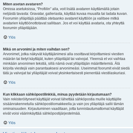
Miten asetan avataren?
Omissa asetuksissa, “Profiilin” alla, voit lisätä avataren käyttämällä jotain
neljästä tavasta: Gravatar, galleriasta, käyttää kuvaa muualta tai ladata kuvan.
Foorumin ylläpitäjä päättää otetaanko avataret käyttöön ja valitsee mitkä
avatarien käyttöönottotavat sallitaan. Jos et voi käyttää avataria, ota yhteyttä
foorumin ylläpitäjään.
Ylös
Mikä on arvonimi ja miten vaihdan sen?
Arvonimet, jotka näkyvät käyttäjänimesi alla osoittavat kirjoittamiesi viestien
määrän tai tietyt käyttäjät, kuten ylläpitäjät tai valvojat. Yleensä et voi vaihtaa
minkään arvonimen tekstiä, sillä nämä ovat ylläpitäjän määrittelemiä. Älä
kirjoita viestejä vain parantaaksesi arvonimeäsi. Useimmat foorumit eivät siedä
tätä ja valvojat tai ylläpitäjät voivat yksinkertaisesti pienentää viestilaskuriasi.
Ylös
Kun klikkaan sähköpostilinkkiä, minua pyydetään kirjautumaan?
Vain rekisteröityneet käyttäjät voivat lähettää sähköpostia muille käyttäjille
sisäänrakennetulla sähköpostilomakkeella ja vain jos ylläpitäjä sallii tämän
ominaisuuden. Kirjautuminen vaaditaan, jotta tunnistautumattomat käyttäjät
eivät voisi väärinkäyttää sähköpostijärjestelmää.
Ylös