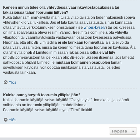
Keneen minun tulee olla yhteydessä väärinkäytöstapauksissa tai
lakiasioissa tähän foorumiin liittyen?
Kuka tahansa “Tiimi”-sivulla mainituista ylläpitäjistä on todennäköisesti sopiva
yhteyshenkilö valituksillesi. Jos et tätä kautta saa vastausta, sinun kannattaa
ottaa yhteyttä verkkotunnuksen omistajaan (tee
whois-kysely
) tai jos kyseessä
on ilmaispalvelussa oleva (esim. Yahoo!, free.fr, f2s.com, jne.), ota yhteyttä
ylläpitoon tai väärinkäytöksistä vastaavaan osastoon kyseisessä palvelussa.
Huomaa, että phpBB Limitedillä
ei ole lainkaan toimivaltaa
ja sitä ei voida
pitää vastuussa miten, missä tai kenen toimesta tämä foorumi on käytössä. Älä
ota yhteyttä phpBB Limitediin missään lakiasioissa
jotka eivät liity
phpBB.com-sivustoon tai pelkkään phpBB-sovellukseen itseensä. Jos lähetät
sähköpostia phpBB Limitedille
mistään kolmannen osapuolen
tämän
sovelluksen käytöstä, voit odottaa niukkasanaista vastausta, jos edes
vastausta lainkaan.
Ylös
Kuinka otan yhteyttä foorumin ylläpitäjään?
Kaikki foorumin käyttäjät voivat käyttää “Ota yhteyttä” -lomaketta, jos täämä
vaihtoehto on foorumin ylläpitäjän mahdollistama.
Foorumin käyttäjät voivat käyttää myös “Tiimi”-linkkiä.
Ylös
Hyppää