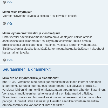
Ylös
Miten etsin käyttäjiä?
Vieraile “Käyttäjät”-sivulla ja klikkaa “Etsi käyttäjä”-linkkiä.
Ylös
Miten löydän omat viestini ja viestiketjuni?
Omat viestisi näet klikkaamalla “Katso omia viestejäsi”-linkkiä omissa
asetuksissa tai klikkaamalla “Etsi käyttäjän viesteistä”-linkkiä omalla
profiilisivullasi tai klikkaamalla “Pikalinkit”-valikkoa foorumin ylälaidassa.
Etsiäksesi omia viestiketjuja, käytä tarkennettua hakua ja täytä sen hakuehdot
haluamallasi tavalla.
Ylös
Seuraaminen ja kirjanmerkit
Mikä ero on kirjanmerkillä ja tilaamisella?
phpBB 3.0 -versiossa aiheiden kirjanmerkit toimivat kuten internet-selaimen
kirjanmerkit. Sinua ei huomautettu jos aiheeseen tuli päivitys. phpBB 3.1 -
versiosta lähtien kirjanmerkit toimivat samaan tapaan kuin aiheiden tilaaminen.
Voit saada ilmoituksen kun aihe josta sinulla on kirjanmerkki päivittyy.
Tilaaminen puolestaan huomauttaa sinua kun aiheeseen tai foorumiin tulee
päivitys. Huomautusten asetukset ja tilausten asetukset voidaan määrittää
omissa asetuksissa kohdassa “Omat asetukset”.