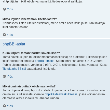
ylläpitäjään mikäli et ole varma mitkä tiedostot ovat sallittuja..
Ylös
Mistä löydän lähettämäni liitetiedostot?
Nähdäksesi listan liitetiedostoistasi, mene omiin asetuksiin ja seuraa linkkejä
liitetiedostot-osioon.
Ylös
phpBB -asiat
Kuka kirjoitti tämän foorumisovelluksen?
Tämä sovellus (sen muokkaamattomassa tilassa) on tuottanut, julkaissut ja sen
tekijänoikeudet omistaa
phpBB Limited
. Se on tehty saataville GNU General
Public Licensenssin, versiolla 2 (GPL-2.0) ja sitä voidaan jakaa vapaasti. Katso
Tietoja phpBB:stä
saadaksesi lisätietoja.
Ylös
Miksi ominaisuutta X ei ole saatavilla?
Tämä ohjelmisto on phpBB Limitedin kirjoittama ja lisensoima. Jos uskot, että
ominaisuus tulisi lisätä, vieraile
phpBB ideakeskuksessa
, jossa voit äänestää
olemassa olevia ideoita tai lähettää uuden.
Ylös