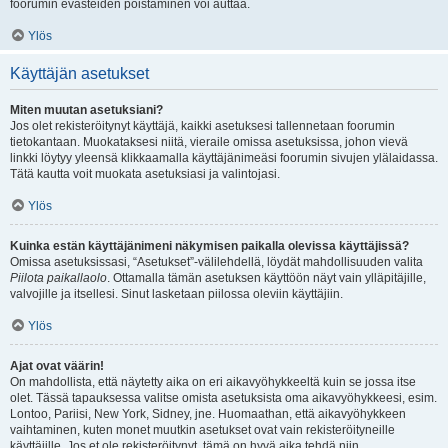
foorumin evästeiden poistaminen voi auttaa.
Ylös
Käyttäjän asetukset
Miten muutan asetuksiani?
Jos olet rekisteröitynyt käyttäjä, kaikki asetuksesi tallennetaan foorumin
tietokantaan. Muokataksesi niitä, vieraile omissa asetuksissa, johon vievä
linkki löytyy yleensä klikkaamalla käyttäjänimeäsi foorumin sivujen ylälaidassa.
Tätä kautta voit muokata asetuksiasi ja valintojasi.
Ylös
Kuinka estän käyttäjänimeni näkymisen paikalla olevissa käyttäjissä?
Omissa asetuksissasi, “Asetukset”-välilehdellä, löydät mahdollisuuden valita
Piilota paikallaolo
. Ottamalla tämän asetuksen käyttöön näyt vain ylläpitäjille,
valvojille ja itsellesi. Sinut lasketaan piilossa oleviin käyttäjiin.
Ylös
Ajat ovat väärin!
On mahdollista, että näytetty aika on eri aikavyöhykkeeltä kuin se jossa itse
olet. Tässä tapauksessa valitse omista asetuksista oma aikavyöhykkeesi, esim.
Lontoo, Pariisi, New York, Sidney, jne. Huomaathan, että aikavyöhykkeen
vaihtaminen, kuten monet muutkin asetukset ovat vain rekisteröityneille
käyttäjille. Jos et ole rekisteröitynyt, tämä on hyvä aika tehdä niin.