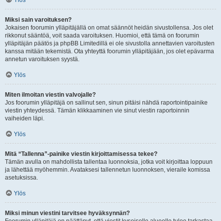
Ylös
Miksi sain varoituksen?
Jokaisen foorumin ylläpitäjällä on omat säännöt heidän sivustollensa. Jos olet
rikkonut sääntöä, voit saada varoituksen. Huomioi, että tämä on foorumin
ylläpitäjän päätös ja phpBB Limitedillä ei ole sivustolla annettavien varoitusten
kanssa mitään tekemistä. Ota yhteyttä foorumin ylläpitäjään, jos olet epävarma
annetun varoituksen syystä.
Ylös
Miten ilmoitan viestin valvojalle?
Jos foorumin ylläpitäjä on sallinut sen, sinun pitäisi nähdä raportointipainike
viestin yhteydessä. Tämän klikkaaminen vie sinut viestin raportoinnin
vaiheiden läpi.
Ylös
Mitä “Tallenna”-painike viestin kirjoittamisessa tekee?
Tämän avulla on mahdollista tallentaa luonnoksia, jotka voit kirjoittaa loppuun
ja lähettää myöhemmin. Avataksesi tallennetun luonnoksen, vieraile komissa
asetuksissa.
Ylös
Miksi minun viestini tarvitsee hyväksynnän?