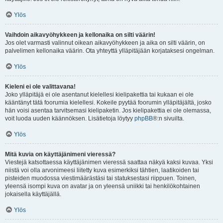
Ylös
Vaihdoin aikavyöhykkeen ja kellonaika on silti väärin!
Jos olet varmasti valinnut oikean aikavyöhykkeen ja aika on silti väärin, on
palvelimen kellonaika väärin. Ota yhteyttä ylläpitäjään korjataksesi ongelman.
Ylös
Kieleni ei ole valittavana!
Joko ylläpitäjä ei ole asentanut kielellesi kielipakettia tai kukaan ei ole
kääntänyt tätä foorumia kielellesi. Kokeile pyytää foorumin ylläpitäjältä, josko
hän voisi asentaa tarvitsemasi kielipaketin. Jos kielipakettia ei ole olemassa,
voit luoda uuden käännöksen. Lisätietoja löytyy
phpBB
®:n sivuilta.
Ylös
Mitä kuvia on käyttäjänimeni vieressä?
Viestejä katsottaessa käyttäjänimen vieressä saattaa näkyä kaksi kuvaa. Yksi
niistä voi olla arvonimeesi liitetty kuva esimerkiksi tähtien, laatikoiden tai
pisteiden muodossa viestimäärästäsi tai statuksestasi riippuen. Toinen,
yleensä isompi kuva on avatar ja on yleensä uniikki tai henkilökohtainen
jokaisella käyttäjällä.
Ylös