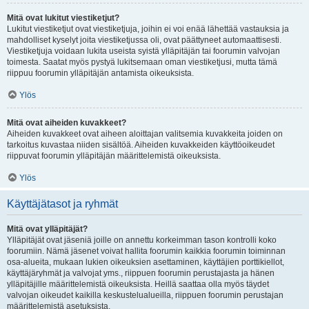
Mitä ovat lukitut viestiketjut?
Lukitut viestiketjut ovat viestiketjuja, joihin ei voi enää lähettää vastauksia ja
mahdolliset kyselyt joita viestiketjussa oli, ovat päättyneet automaattisesti.
Viestiketjuja voidaan lukita useista syistä ylläpitäjän tai foorumin valvojan
toimesta. Saatat myös pystyä lukitsemaan oman viestiketjusi, mutta tämä
riippuu foorumin ylläpitäjän antamista oikeuksista.
Ylös
Mitä ovat aiheiden kuvakkeet?
Aiheiden kuvakkeet ovat aiheen aloittajan valitsemia kuvakkeita joiden on
tarkoitus kuvastaa niiden sisältöä. Aiheiden kuvakkeiden käyttöoikeudet
riippuvat foorumin ylläpitäjän määrittelemistä oikeuksista.
Ylös
Käyttäjätasot ja ryhmät
Mitä ovat ylläpitäjät?
Ylläpitäjät ovat jäseniä joille on annettu korkeimman tason kontrolli koko
foorumiin. Nämä jäsenet voivat hallita foorumin kaikkia foorumin toiminnan
osa-alueita, mukaan lukien oikeuksien asettaminen, käyttäjien porttikiellot,
käyttäjäryhmät ja valvojat yms., riippuen foorumin perustajasta ja hänen
ylläpitäjille määrittelemistä oikeuksista. Heillä saattaa olla myös täydet
valvojan oikeudet kaikilla keskustelualueilla, riippuen foorumin perustajan
määrittelemistä asetuksista.