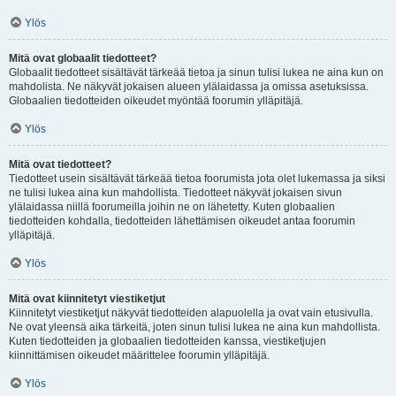
Ylös
Mitä ovat globaalit tiedotteet?
Globaalit tiedotteet sisältävät tärkeää tietoa ja sinun tulisi lukea ne aina kun on
mahdolista. Ne näkyvät jokaisen alueen ylälaidassa ja omissa asetuksissa.
Globaalien tiedotteiden oikeudet myöntää foorumin ylläpitäjä.
Ylös
Mitä ovat tiedotteet?
Tiedotteet usein sisältävät tärkeää tietoa foorumista jota olet lukemassa ja siksi
ne tulisi lukea aina kun mahdollista. Tiedotteet näkyvät jokaisen sivun
ylälaidassa niillä foorumeilla joihin ne on lähetetty. Kuten globaalien
tiedotteiden kohdalla, tiedotteiden lähettämisen oikeudet antaa foorumin
ylläpitäjä.
Ylös
Mitä ovat kiinnitetyt viestiketjut
Kiinnitetyt viestiketjut näkyvät tiedotteiden alapuolella ja ovat vain etusivulla.
Ne ovat yleensä aika tärkeitä, joten sinun tulisi lukea ne aina kun mahdollista.
Kuten tiedotteiden ja globaalien tiedotteiden kanssa, viestiketjujen
kiinnittämisen oikeudet määrittelee foorumin ylläpitäjä.
Ylös