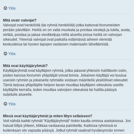
Ylös
Mitä ovatr valvojat?
Valvojat ovat henkilöitä (tai ryhmä henkilöitä) jotka katsovat foorumeiden
perään päivittäin. Heillä on on valta muokata ja poistaa viestejä ja lukita, avata,
siirtää, poistaa ja jakaa viestiketjuja niillä alueilla joissa heillä on valvojan
oikeudet. Yleensä valvojat ovat paikalla estämässä aiheen vierestä
keskustelua tai hyvien tapojen vastaisen materiaalin lähettämistä.
Ylös
Mitä ovat käyttäjäryhmät?
Käyttäjäryhmät ovat käyttäjien ryhmiä, jotka jakavat yhteisön hallittaviin osiin,
joiden kanssa foorumin ylläpitäjät voivat toimia. Jokainen käyttäjä voi kuulua
useisiin ryhmiin ja jokaiselle ryhmälle voidaan määritellä yksilölliset oikeudet.
Tämä tarjoaa ylläpitäjille helpon tavan muuttaa käyttäjien oikeuksia useille
käyttäjille kerralla, kuten muuttaa valvojien oikeuksia tai hallita pääsyä
suljetulle alueelle.
Ylös
Missä ovat käyttäjäryhmät ja miten liityn sellaiseen?
Voit nähdä kaikki ryhmät “Käyttäjäryhmät”-linkin kautta omissa asetuksissa. Jos
haluat liittyä yhteen, klikkaa vastaavaa painiketta. Kaikissa ryhmissä ei
kuitenkaan ole vapaata pääsyä. Jotkut ryhmät vaativat hyväksynnän ennen