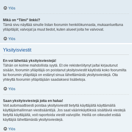
Ylös
Mikä on “Tiimi” linkki?
Tämä sivu näyttää sinulle listan foorumin henkilökunnasta, mukaanluettuna
ylläpitäjät, valvojat ja muut tiedot, kuten alueet joita he valvovat.
Ylös
Yksityisviestit
En voi lähettää yksityisviestejä!
Tähän on kolme mahdollista syytä. Et ole rekisteröitynyt ja/tai kirjautunut
sisään, foorumin ylläpitäjä on poistanut yksityisviestit käytöstä koko foorumilta
tai foorumin ylläpitäjä on estänyt sinua lähettämästä yksityisviestejä. Ota
yhteyttä foorumin ylläpitäjään saadaksesi lisätietoja.
Ylös
Saan yksityisviestejä joita en halua!
Voit automaattisesti poistaa yksityisviestit tietyltä käyttäjältä käyttämällä
käyttäjänhallinnan viestisääntöjä. Jos saat väärinkäytöksiä sisältäviä viestejä
tietyltä käyttäjältä, voit raportoida viestit valvojille. Heillä on oikeudet estää
käyttäjiä lähettämästä yksityisviestejä.
Ylös