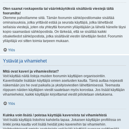
Olen saanut roskapostia tai väärinkäytöksiä sisältäviä viestejä tältä
foorumilta!
Olemme pahoillamme siitä. Tämän foorumin sähköpostilomake sisältää
ominaisuuksia, jotka yrittävät estää ja seurata käyttäjiä, jotka lähettävät
sellaisia viestejä, joten ota yhteyttä foorumin ylläpitäjään ja lähetä hänelle täysi
kopio saamastasi sähköpostista. On tärkeää, että se sisältää kaikki
otsaketiedot sähköpostista, jotka sisältävät viestin lähettäjän tiedot. Foorumin
ylläpitäjä voi sitten toimia tarpeen mukaan.
Ylös
Ystävät ja vihamiehet
Mitä ovat kaveri ja vihamieslistat?
Voit käyttää näitä listoja muiden foorumin käyttäjien organisointiin.
Kaverilistalle lisätään käyttäjiä omien asetusten kautta. Tämä auttaa nopeasti
näkemään jos he ovat paikalla ja yksityisviestien lähettämisessä. Teemasta
riippuen näiden käyttäjien viestit saatetaan myös korostaa. Jos lisäät käyttäjän
vihamieheksi, kaikki käyttäjän kirjoittamat viestit piilotetaan oletuksena.
Ylös
Kuinka voin lisätä / poistaa käyttäjiä kavereista tai vihamiehistä
Voit lisätä käyttäjiä listoihisi kahdella tapaa. Jokaisen käyttäjän profiilissa on
linkki jonka kautta voit lisätä heidät joko kavereihin tai vihamiehiin.