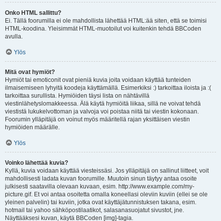
Onko HTML sallittu?
Ei. Tällä foorumilla ei ole mahdollista lähettää HTML:ää siten, että se toimisi
HTML-koodina. Yleisimmät HTML-muotoilut voi kuitenkin tehdä BBCoden
avulla.
Ylös
Mitä ovat hymiöt?
Hymiöt tai emoticonit ovat pieniä kuvia joita voidaan käyttää tunteiden
ilmaisemiseen lyhyitä koodeja käyttämällä. Esimerkiksi :) tarkoittaa iloista ja :(
tarkoittaa surullista. Hymiöiden täysi lista on nähtävillä
viestinlähetyslomakkeessa. Älä käytä hymiöitä liikaa, sillä ne voivat tehdä
viestistä lukukelvottoman ja valvoja voi poistaa niitä tai viestin kokonaan.
Foorumin ylläpitäjä on voinut myös määritellä rajan yksittäisen viestin
hymiöiden määrälle.
Ylös
Voinko lähettää kuvia?
Kyllä, kuvia voidaan käyttää viesteissäsi. Jos ylläpitäjä on sallinut liitteet, voit
mahdollisesti ladata kuvan foorumille. Muutoin sinun täytyy antaa osoite
julkisesti saatavilla olevaan kuvaan, esim. http://www.example.com/my-
picture.gif. Et voi antaa osoitetta omalla koneellasi oleviin kuviin (ellei se ole
yleinen palvelin) tai kuviin, jotka ovat käyttäjätunnistuksen takana, esim.
hotmail tai yahoo sähköpostilaatikot, salasanasuojatut sivustot, jne.
Näyttääksesi kuvan, käytä BBCoden [img]-tagia.