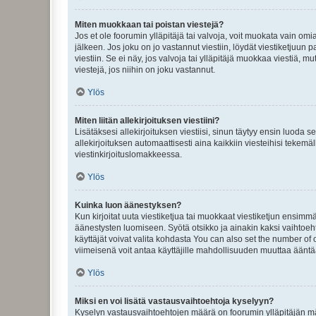
Miten muokkaan tai poistan viestejä?
Jos et ole foorumin ylläpitäjä tai valvoja, voit muokata vain om
jälkeen. Jos joku on jo vastannut viestiin, löydät viestiketjuu
viestiin. Se ei näy, jos valvoja tai ylläpitäjä muokkaa viestiä,
viestejä, jos niihin on joku vastannut.
Ylös
Miten liitän allekirjoituksen viestiini?
Lisätäksesi allekirjoituksen viestiisi, sinun täytyy ensin luoda s
allekirjoituksen automaattisesti aina kaikkiin viesteihisi tekemäl
viestinkirjoituslomakkeessa.
Ylös
Kuinka luon äänestyksen?
Kun kirjoitat uuta viestiketjua tai muokkaat viestiketjun ensimmäi
äänestysten luomiseen. Syötä otsikko ja ainakin kaksi vaihtoehto
käyttäjät voivat valita kohdasta You can also set the number of
viimeisenä voit antaa käyttäjille mahdollisuuden muuttaa ääntä
Ylös
Miksi en voi lisätä vastausvaihtoehtoja kyselyyn?
Kyselyn vastausvaihtoehtojen määrä on foorumin ylläpitäjän määr