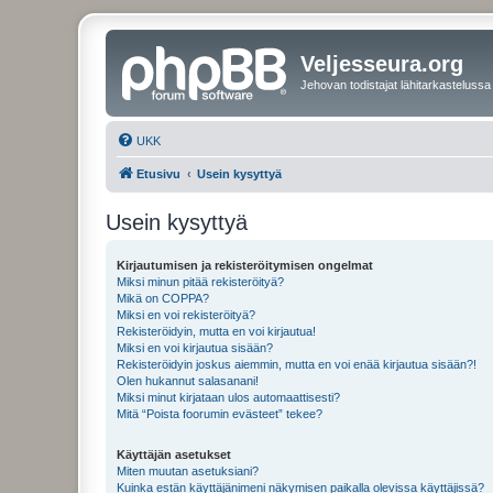
Veljesseura.org
Jehovan todistajat lähitarkastelussa
UKK
Etusivu
Usein kysyttyä
Usein kysyttyä
Kirjautumisen ja rekisteröitymisen ongelmat
Miksi minun pitää rekisteröityä?
Mikä on COPPA?
Miksi en voi rekisteröityä?
Rekisteröidyin, mutta en voi kirjautua!
Miksi en voi kirjautua sisään?
Rekisteröidyin joskus aiemmin, mutta en voi enää kirjautua sisään?!
Olen hukannut salasanani!
Miksi minut kirjataan ulos automaattisesti?
Mitä “Poista foorumin evästeet” tekee?
Käyttäjän asetukset
Miten muutan asetuksiani?
Kuinka estän käyttäjänimeni näkymisen paikalla olevissa käyttäjissä?