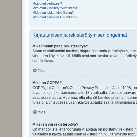
Mitä ovat tiedotteet?
Mitä ovat kiinnitetyt viestiketjut
Mitä ovat lukitut viestiketjut?
Mitä ovat aiheiden kuvakkeet?
Kirjautumisen ja rekisteröitymisen ongelmat
Miksi minun pitää rekisteröityä?
Sinun ei välttämättä tarvitse, riippuu foorumin ylläpitäjästä, tar
vieraiden käytettävissä. Näitä ovat mm. avatar-kuvan määrittely,
suositeltavaa.
Ylös
Mikä on COPPA?
COPPA, tai Children’s Online Privacy Protection Act of 1998, on y
luvan tietojen keräämiseen alle 13-vuotiaalta. Jos olet epävarm
saadaksesi apua. Huomaa, että phpBB Limited ja tämän foorumin
tulee olla yhteydessä väärinkäytöstapauksissa tai lakiasioissa t
Ylös
Miksi en voi rekisteröityä?
On mahdollista, että foorumin ylläpitäjä on poistanut rekisteröin
valitsemasi käyttäjätunnuksen rekisteröinnin. Ota yhteyttä foor