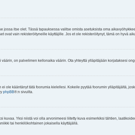
 se jossa itse olet. Tässä tapauksessa valitse omista asetuksista oma aikavyöhykke
vat vain rekisteröityneille käyttäjille. Jos et ole rekisteröitynyt, tämä on hyvä aik
i väärin, on palvelimen kellonaika väärin. Ota yhteyttä ylläpitäjään korjataksesi on
an ei ole kääntänyt tätä foorumia kielellesi. Kokeile pyytää foorumin ylläpitäjältä, jos
yy
phpBB
®:n sivuilta.
 kuvaa. Yksi niistä voi olla arvonimeesi liitetty kuva esimerkiksi tähtien, laatikoid
iikki tai henkilökohtainen jokaisella käyttäjällä.