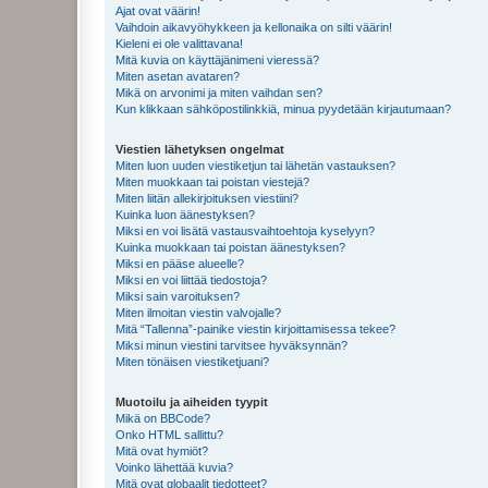
Ajat ovat väärin!
Vaihdoin aikavyöhykkeen ja kellonaika on silti väärin!
Kieleni ei ole valittavana!
Mitä kuvia on käyttäjänimeni vieressä?
Miten asetan avataren?
Mikä on arvonimi ja miten vaihdan sen?
Kun klikkaan sähköpostilinkkiä, minua pyydetään kirjautumaan?
Viestien lähetyksen ongelmat
Miten luon uuden viestiketjun tai lähetän vastauksen?
Miten muokkaan tai poistan viestejä?
Miten liitän allekirjoituksen viestiini?
Kuinka luon äänestyksen?
Miksi en voi lisätä vastausvaihtoehtoja kyselyyn?
Kuinka muokkaan tai poistan äänestyksen?
Miksi en pääse alueelle?
Miksi en voi liittää tiedostoja?
Miksi sain varoituksen?
Miten ilmoitan viestin valvojalle?
Mitä “Tallenna”-painike viestin kirjoittamisessa tekee?
Miksi minun viestini tarvitsee hyväksynnän?
Miten tönäisen viestiketjuani?
Muotoilu ja aiheiden tyypit
Mikä on BBCode?
Onko HTML sallittu?
Mitä ovat hymiöt?
Voinko lähettää kuvia?
Mitä ovat globaalit tiedotteet?