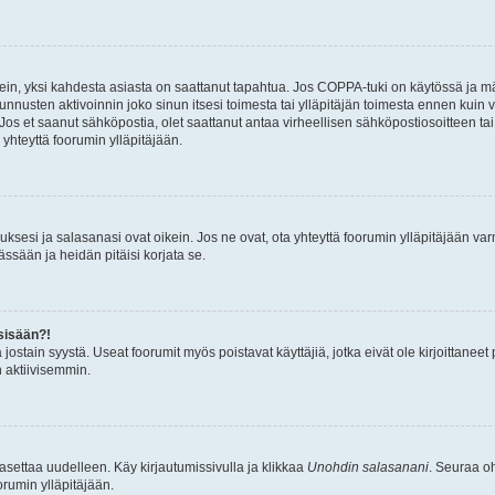
ein, yksi kahdesta asiasta on saattanut tapahtua. Jos COPPA-tuki on käytössä ja määri
nnusten aktivoinnin joko sinun itsesi toimesta tai ylläpitäjän toimesta ennen kuin vo
. Jos et saanut sähköpostia, olet saattanut antaa virheellisen sähköpostiosoitteen t
 yhteyttä foorumin ylläpitäjään.
sesi ja salasanasi ovat oikein. Jos ne ovat, ota yhteyttä foorumin ylläpitäjään varmi
ssään ja heidän pitäisi korjata se.
sisään?!
stä jostain syystä. Useat foorumit myös poistavat käyttäjiä, jotka eivät ole kirjoitta
n aktiivisemmin.
asettaa uudelleen. Käy kirjautumissivulla ja klikkaa
Unohdin salasanani
. Seuraa oh
rumin ylläpitäjään.