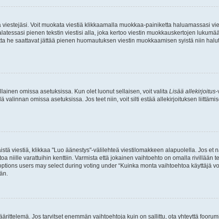
ia viestejäsi. Voit muokata viestiä klikkaamalla muokkaa-painiketta haluamassasi vies
n palatessasi pienen tekstin viestisi alla, joka kertoo viestin muokkauskertojen luk
 mutta he saattavat jättää pienen huomautuksen viestin muokkaamisen syistä niin halu
ellainen omissa asetuksissa. Kun olet luonut sellaisen, voit valita
Lisää allekirjoitus
-
lä valinnan omissa asetuksissa. Jos teet niin, voit silti estää allekirjoituksen liittäm
stä viestiä, klikkaa "Luo äänestys"-välilehteä viestilomakkeen alapuolella. Jos et näe
a niille varattuihin kenttiin. Varmista että jokainen vaihtoehto on omalla rivillään
 options users may select during voting under “Kuinka monta vaihtoehtoa käyttäjä voi
än.
ittelemä. Jos tarvitset enemmän vaihtoehtoja kuin on sallittu, ota yhteyttä foorumi