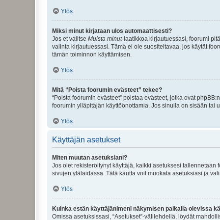
Ylös
Miksi minut kirjataan ulos automaattisesti?
Jos et valitse
Muista minut
-laatikkoa kirjautuessasi, foorumi pi
valinta kirjautuessasi. Tämä ei ole suositeltavaa, jos käytät foo
tämän toiminnon käyttämisen.
Ylös
Mitä “Poista foorumin evästeet” tekee?
“Poista foorumin evästeet” poistaa evästeet, jotka ovat phpBB:n 
foorumin ylläpitäjän käyttöönottamia. Jos sinulla on sisään ta
Ylös
Käyttäjän asetukset
Miten muutan asetuksiani?
Jos olet rekisteröitynyt käyttäjä, kaikki asetuksesi tallennetaa
sivujen ylälaidassa. Tätä kautta voit muokata asetuksiasi ja vali
Ylös
Kuinka estän käyttäjänimeni näkymisen paikalla olevissa kä
Omissa asetuksissasi, “Asetukset”-välilehdellä, löydät mahdoll