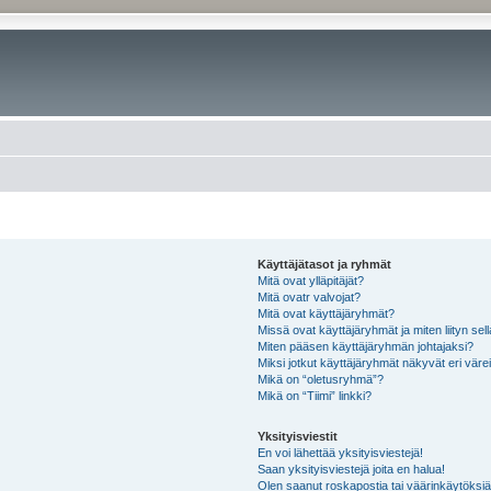
Käyttäjätasot ja ryhmät
Mitä ovat ylläpitäjät?
Mitä ovatr valvojat?
Mitä ovat käyttäjäryhmät?
Missä ovat käyttäjäryhmät ja miten liityn sel
Miten pääsen käyttäjäryhmän johtajaksi?
Miksi jotkut käyttäjäryhmät näkyvät eri värei
Mikä on “oletusryhmä”?
Mikä on “Tiimi” linkki?
Yksityisviestit
En voi lähettää yksityisviestejä!
Saan yksityisviestejä joita en halua!
Olen saanut roskapostia tai väärinkäytöksiä s