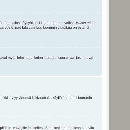
tä tunnuksiasi. Pysyäksesi kirjautuneena, valitse
Muista minut
-
sa. Jos et näe tätä valintaa, foorumin ylläpitäjä on estänyt
oavat myös toimintoja, kuten luettujen seurantaa, jos ne ovat
 linkki löytyy yleensä klikkaamalla käyttäjänimeäsi foorumin
äjille, valvojille ja itsellesi. Sinut lasketaan piilossa oleviin