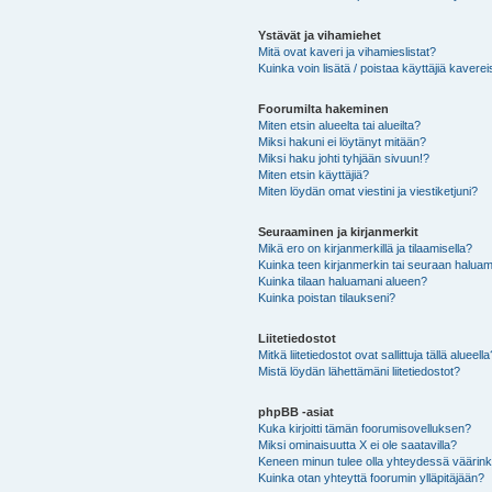
Ystävät ja vihamiehet
Mitä ovat kaveri ja vihamieslistat?
Kuinka voin lisätä / poistaa käyttäjiä kaverei
Foorumilta hakeminen
Miten etsin alueelta tai alueilta?
Miksi hakuni ei löytänyt mitään?
Miksi haku johti tyhjään sivuun!?
Miten etsin käyttäjiä?
Miten löydän omat viestini ja viestiketjuni?
Seuraaminen ja kirjanmerkit
Mikä ero on kirjanmerkillä ja tilaamisella?
Kuinka teen kirjanmerkin tai seuraan haluam
Kuinka tilaan haluamani alueen?
Kuinka poistan tilaukseni?
Liitetiedostot
Mitkä liitetiedostot ovat sallittuja tällä alueell
Mistä löydän lähettämäni liitetiedostot?
phpBB -asiat
Kuka kirjoitti tämän foorumisovelluksen?
Miksi ominaisuutta X ei ole saatavilla?
Keneen minun tulee olla yhteydessä väärinkäy
Kuinka otan yhteyttä foorumin ylläpitäjään?