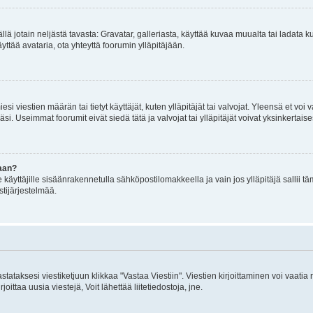
mällä jotain neljästä tavasta: Gravatar, galleriasta, käyttää kuvaa muualta tai ladata
äyttää avataria, ota yhteyttä foorumin ylläpitäjään.
iesi viestien määrän tai tietyt käyttäjät, kuten ylläpitäjät tai valvojat. Yleensä et vo
i. Useimmat foorumit eivät siedä tätä ja valvojat tai ylläpitäjät voivat yksinkertaise
aan?
le käyttäjille sisäänrakennetulla sähköpostilomakkeella ja vain jos ylläpitäjä sallii
stijärjestelmää.
stataksesi viestiketjuun klikkaa "Vastaa Viestiin". Viestien kirjoittaminen voi vaatia
joittaa uusia viestejä, Voit lähettää liitetiedostoja, jne.