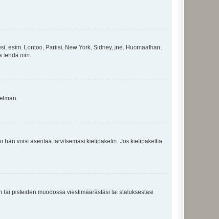
esi, esim. Lontoo, Pariisi, New York, Sidney, jne. Huomaathan,
a tehdä niin.
gelman.
ko hän voisi asentaa tarvitsemasi kielipaketin. Jos kielipakettia
en tai pisteiden muodossa viestimäärästäsi tai statuksestasi