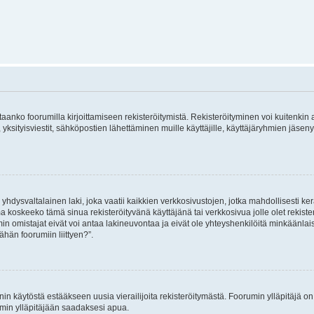
vitaanko foorumilla kirjoittamiseen rekisteröitymistä. Rekisteröityminen voi kuitenkin
 yksityisviestit, sähköpostien lähettäminen muille käyttäjille, käyttäjäryhmien jäs
hdysvaltalainen laki, joka vaatii kaikkien verkkosivustojen, jotka mahdollisesti kerää
a koskeeko tämä sinua rekisteröityvänä käyttäjänä tai verkkosivua jolle olet rekis
 omistajat eivät voi antaa lakineuvontaa ja eivät ole yhteyshenkilöitä minkäänla
ähän foorumiin liittyen?”.
nin käytöstä estääkseen uusia vierailijoita rekisteröitymästä. Foorumin ylläpitäjä on v
umin ylläpitäjään saadaksesi apua.