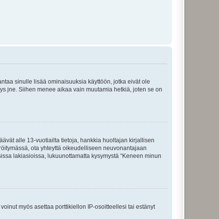
 antaa sinulle lisää ominaisuuksia käyttöön, jotka eivät ole
enyys jne. Siihen menee aikaa vain muutamia hetkiä, joten se on
vät alle 13-vuotiailta tietoja, hankkia huoltajan kirjallisen
teröitymässä, ota yhteyttä oikeudelliseen neuvonantajaan
isissa lakiasioissa, lukuunottamatta kysymystä “Keneen minun
oinut myös asettaa porttikiellon IP-osoitteellesi tai estänyt