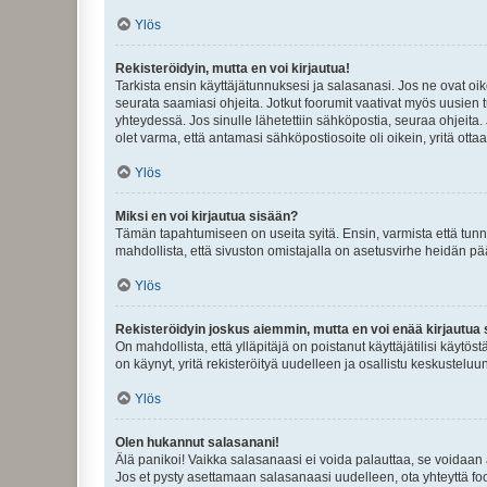
Ylös
Rekisteröidyin, mutta en voi kirjautua!
Tarkista ensin käyttäjätunnuksesi ja salasanasi. Jos ne ovat oik
seurata saamiasi ohjeita. Jotkut foorumit vaativat myös uusien tu
yhteydessä. Jos sinulle lähetettiin sähköpostia, seuraa ohjeita
olet varma, että antamasi sähköpostiosoite oli oikein, yritä ottaa
Ylös
Miksi en voi kirjautua sisään?
Tämän tapahtumiseen on useita syitä. Ensin, varmista että tunnuk
mahdollista, että sivuston omistajalla on asetusvirhe heidän pää
Ylös
Rekisteröidyin joskus aiemmin, mutta en voi enää kirjautua 
On mahdollista, että ylläpitäjä on poistanut käyttäjätilisi käytö
on käynyt, yritä rekisteröityä uudelleen ja osallistu keskusteluu
Ylös
Olen hukannut salasanani!
Älä panikoi! Vaikka salasanaasi ei voida palauttaa, se voidaan 
Jos et pysty asettamaan salasanaasi uudelleen, ota yhteyttä foo