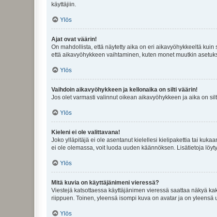
käyttäjiin.
Ylös
Ajat ovat väärin!
On mahdollista, että näytetty aika on eri aikavyöhykkeeltä kuin
että aikavyöhykkeen vaihtaminen, kuten monet muutkin asetukset o
Ylös
Vaihdoin aikavyöhykkeen ja kellonaika on silti väärin!
Jos olet varmasti valinnut oikean aikavyöhykkeen ja aika on silt
Ylös
Kieleni ei ole valittavana!
Joko ylläpitäjä ei ole asentanut kielellesi kielipakettia tai kuka
ei ole olemassa, voit luoda uuden käännöksen. Lisätietoja löyt
Ylös
Mitä kuvia on käyttäjänimeni vieressä?
Viestejä katsottaessa käyttäjänimen vieressä saattaa näkyä kaksi
riippuen. Toinen, yleensä isompi kuva on avatar ja on yleensä un
Ylös