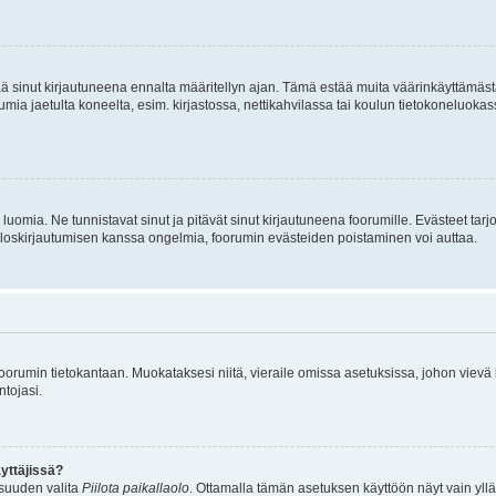
tää sinut kirjautuneena ennalta määritellyn ajan. Tämä estää muita väärinkäyttämäs
rumia jaetulta koneelta, esim. kirjastossa, nettikahvilassa tai koulun tietokoneluokas
luomia. Ne tunnistavat sinut ja pitävät sinut kirjautuneena foorumille. Evästeet tarj
i uloskirjautumisen kanssa ongelmia, foorumin evästeiden poistaminen voi auttaa.
n foorumin tietokantaan. Muokataksesi niitä, vieraile omissa asetuksissa, johon vievä
ntojasi.
yttäjissä?
isuuden valita
Piilota paikallaolo
. Ottamalla tämän asetuksen käyttöön näyt vain ylläpit