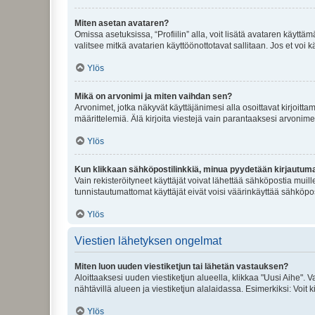
Miten asetan avataren?
Omissa asetuksissa, “Profiilin” alla, voit lisätä avataren käyttä
valitsee mitkä avatarien käyttöönottotavat sallitaan. Jos et voi k
Ylös
Mikä on arvonimi ja miten vaihdan sen?
Arvonimet, jotka näkyvät käyttäjänimesi alla osoittavat kirjoittam
määrittelemiä. Älä kirjoita viestejä vain parantaaksesi arvonimeäs
Ylös
Kun klikkaan sähköpostilinkkiä, minua pyydetään kirjautum
Vain rekisteröityneet käyttäjät voivat lähettää sähköpostia muil
tunnistautumattomat käyttäjät eivät voisi väärinkäyttää sähköpo
Ylös
Viestien lähetyksen ongelmat
Miten luon uuden viestiketjun tai lähetän vastauksen?
Aloittaaksesi uuden viestiketjun alueella, klikkaa "Uusi Aihe". Va
nähtävillä alueen ja viestiketjun alalaidassa. Esimerkiksi: Voit kir
Ylös