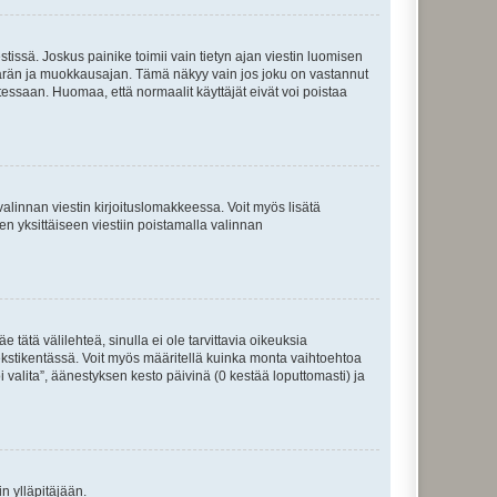
tissä. Joskus painike toimii vain tietyn ajan viestin luomisen
umäärän ja muokkausajan. Tämä näkyy vain jos joku on vastannut
tessaan. Huomaa, että normaalit käyttäjät eivät voi poistaa
valinnan viestin kirjoituslomakkeessa. Voit myös lisätä
isen yksittäiseen viestiin poistamalla valinnan
 tätä välilehteä, sinulla ei ole tarvittavia oikeuksia
 tekstikentässä. Voit myös määritellä kuinka monta vaihtoehtoa
 valita”, äänestyksen kesto päivinä (0 kestää loputtomasti) ja
n ylläpitäjään.