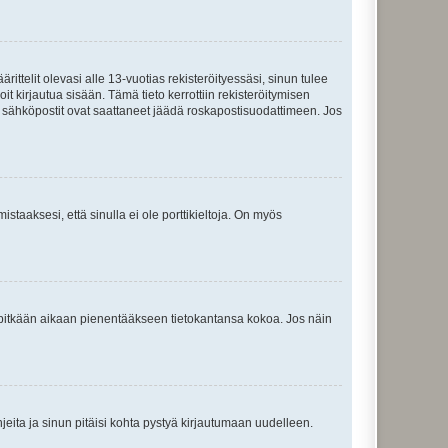
ttelit olevasi alle 13-vuotias rekisteröityessäsi, sinun tulee
it kirjautua sisään. Tämä tieto kerrottiin rekisteröitymisen
ai sähköpostit ovat saattaneet jäädä roskapostisuodattimeen. Jos
staaksesi, että sinulla ei ole porttikieltoja. On myös
neet pitkään aikaan pienentääkseen tietokantansa kokoa. Jos näin
jeita ja sinun pitäisi kohta pystyä kirjautumaan uudelleen.