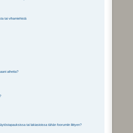
sta tai vihamiehistä
aani aihetta?
a?
töstapauksissa tai lakiasioissa tähän foorumiin liittyen?