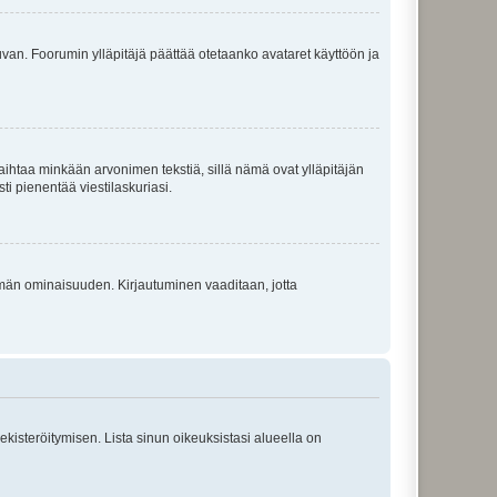
 kuvan. Foorumin ylläpitäjä päättää otetaanko avataret käyttöön ja
i vaihtaa minkään arvonimen tekstiä, sillä nämä ovat ylläpitäjän
sti pienentää viestilaskuriasi.
 tämän ominaisuuden. Kirjautuminen vaaditaan, jotta
 rekisteröitymisen. Lista sinun oikeuksistasi alueella on