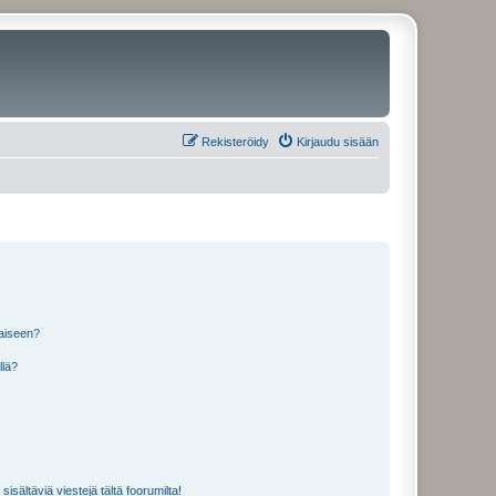
Rekisteröidy
Kirjaudu sisään
laiseen?
llä?
isältäviä viestejä tältä foorumilta!