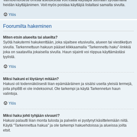
Vaihtoehtoisesti omista asetuksista voit lisätä käyttäjiä suoraan syöttämällä
heidän käyttäjänimen. Voit myös poistaa käyttäjiä listaltasi samalta sivulta.
Ylös
Foorumilta hakeminen
Miten etsin alueelta tai alueilta?
Syötä hakutermi hakukenttään, joka sijaitsee etusivulla, alueen tai viestiketjun
sivulla. Tarkennettuun hakuun pääset klikkaamalla “Tarkennettu haku”-linkkiä
joka on saatavilla jokaisella sivulla. Haun sijainti voi riippua käyttämästäsi
tyylistä.
Ylös
Miksi hakuni ei löytänyt mitään?
Hakusi oli todennäköisesti liian epämääräinen ja sisälsi useita yleisiä termejä,
joita phpBB ei ole indeksoinut. Ole tarkempi ja käytä Tarkennetun haun
valintoja.
Ylös
Miksi haku johti tyhjään sivuun!?
Hakusi palautti liian monta tulosta ja palvelin ei pystynyt käsittelemään niitä.
Käytä “Tarkennettua hakua” ja ole tarkempi hakuehdoissa ja alueissa joilta
etsit.