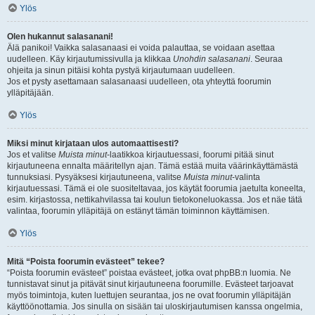
Ylös
Olen hukannut salasanani!
Älä panikoi! Vaikka salasanaasi ei voida palauttaa, se voidaan asettaa
uudelleen. Käy kirjautumissivulla ja klikkaa
Unohdin salasanani
. Seuraa
ohjeita ja sinun pitäisi kohta pystyä kirjautumaan uudelleen.
Jos et pysty asettamaan salasanaasi uudelleen, ota yhteyttä foorumin
ylläpitäjään.
Ylös
Miksi minut kirjataan ulos automaattisesti?
Jos et valitse
Muista minut
-laatikkoa kirjautuessasi, foorumi pitää sinut
kirjautuneena ennalta määritellyn ajan. Tämä estää muita väärinkäyttämästä
tunnuksiasi. Pysyäksesi kirjautuneena, valitse
Muista minut
-valinta
kirjautuessasi. Tämä ei ole suositeltavaa, jos käytät foorumia jaetulta koneelta,
esim. kirjastossa, nettikahvilassa tai koulun tietokoneluokassa. Jos et näe tätä
valintaa, foorumin ylläpitäjä on estänyt tämän toiminnon käyttämisen.
Ylös
Mitä “Poista foorumin evästeet” tekee?
“Poista foorumin evästeet” poistaa evästeet, jotka ovat phpBB:n luomia. Ne
tunnistavat sinut ja pitävät sinut kirjautuneena foorumille. Evästeet tarjoavat
myös toimintoja, kuten luettujen seurantaa, jos ne ovat foorumin ylläpitäjän
käyttöönottamia. Jos sinulla on sisään tai uloskirjautumisen kanssa ongelmia,