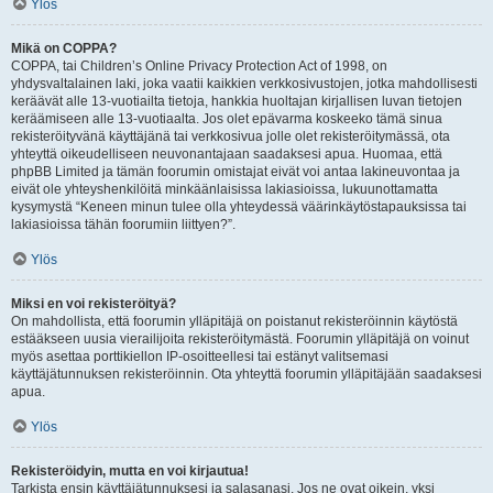
Ylös
Mikä on COPPA?
COPPA, tai Children’s Online Privacy Protection Act of 1998, on
yhdysvaltalainen laki, joka vaatii kaikkien verkkosivustojen, jotka mahdollisesti
keräävät alle 13-vuotiailta tietoja, hankkia huoltajan kirjallisen luvan tietojen
keräämiseen alle 13-vuotiaalta. Jos olet epävarma koskeeko tämä sinua
rekisteröityvänä käyttäjänä tai verkkosivua jolle olet rekisteröitymässä, ota
yhteyttä oikeudelliseen neuvonantajaan saadaksesi apua. Huomaa, että
phpBB Limited ja tämän foorumin omistajat eivät voi antaa lakineuvontaa ja
eivät ole yhteyshenkilöitä minkäänlaisissa lakiasioissa, lukuunottamatta
kysymystä “Keneen minun tulee olla yhteydessä väärinkäytöstapauksissa tai
lakiasioissa tähän foorumiin liittyen?”.
Ylös
Miksi en voi rekisteröityä?
On mahdollista, että foorumin ylläpitäjä on poistanut rekisteröinnin käytöstä
estääkseen uusia vierailijoita rekisteröitymästä. Foorumin ylläpitäjä on voinut
myös asettaa porttikiellon IP-osoitteellesi tai estänyt valitsemasi
käyttäjätunnuksen rekisteröinnin. Ota yhteyttä foorumin ylläpitäjään saadaksesi
apua.
Ylös
Rekisteröidyin, mutta en voi kirjautua!
Tarkista ensin käyttäjätunnuksesi ja salasanasi. Jos ne ovat oikein, yksi