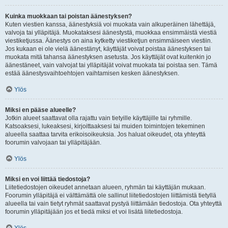
Kuinka muokkaan tai poistan äänestyksen?
Kuten viestien kanssa, äänestyksiä voi muokata vain alkuperäinen lähettäjä,
valvoja tai ylläpitäjä. Muokataksesi äänestystä, muokkaa ensimmäistä viestiä
viestiketjussa. Äänestys on aina kytketty viestiketjun ensimmäiseen viestiin.
Jos kukaan ei ole vielä äänestänyt, käyttäjät voivat poistaa äänestyksen tai
muokata mitä tahansa äänestyksen asetusta. Jos käyttäjät ovat kuitenkin jo
äänestäneet, vain valvojat tai ylläpitäjät voivat muokata tai poistaa sen. Tämä
estää äänestysvaihtoehtojen vaihtamisen kesken äänestyksen.
Ylös
Miksi en pääse alueelle?
Jotkin alueet saattavat olla rajattu vain tietyille käyttäjille tai ryhmille.
Katsoaksesi, lukeaksesi, kirjoittaaksesi tai muiden toimintojen tekeminen
alueella saattaa tarvita erikoisoikeuksia. Jos haluat oikeudet, ota yhteyttä
foorumin valvojaan tai ylläpitäjään.
Ylös
Miksi en voi liittää tiedostoja?
Liitetiedostojen oikeudet annetaan alueen, ryhmän tai käyttäjän mukaan.
Foorumin ylläpitäjä ei välttämättä ole sallinut liitetiedostojen liittämistä tietyllä
alueella tai vain tietyt ryhmät saattavat pystyä liittämään tiedostoja. Ota yhteyttä
foorumin ylläpitäjään jos et tiedä miksi et voi lisätä liitetiedostoja.