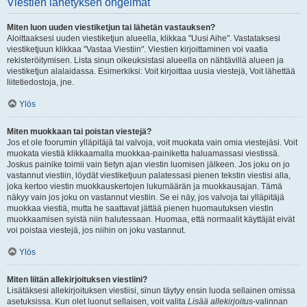
Viestien lähetyksen ongelmat
Miten luon uuden viestiketjun tai lähetän vastauksen?
Aloittaaksesi uuden viestiketjun alueella, klikkaa "Uusi Aihe". Vastataksesi
viestiketjuun klikkaa "Vastaa Viestiin". Viestien kirjoittaminen voi vaatia
rekisteröitymisen. Lista sinun oikeuksistasi alueella on nähtävillä alueen ja
viestiketjun alalaidassa. Esimerkiksi: Voit kirjoittaa uusia viestejä, Voit lähettää
liitetiedostoja, jne.
Ylös
Miten muokkaan tai poistan viestejä?
Jos et ole foorumin ylläpitäjä tai valvoja, voit muokata vain omia viestejäsi. Voit
muokata viestiä klikkaamalla muokkaa-painiketta haluamassasi viestissä.
Joskus painike toimii vain tietyn ajan viestin luomisen jälkeen. Jos joku on jo
vastannut viestiin, löydät viestiketjuun palatessasi pienen tekstin viestisi alla,
joka kertoo viestin muokkauskertojen lukumäärän ja muokkausajan. Tämä
näkyy vain jos joku on vastannut viestiin. Se ei näy, jos valvoja tai ylläpitäjä
muokkaa viestiä, mutta he saattavat jättää pienen huomautuksen viestin
muokkaamisen syistä niin halutessaan. Huomaa, että normaalit käyttäjät eivät
voi poistaa viestejä, jos niihin on joku vastannut.
Ylös
Miten liitän allekirjoituksen viestiini?
Lisätäksesi allekirjoituksen viestiisi, sinun täytyy ensin luoda sellainen omissa
asetuksissa. Kun olet luonut sellaisen, voit valita
Lisää allekirjoitus
-valinnan