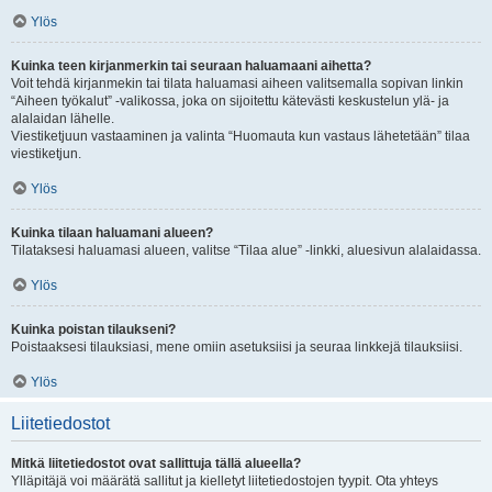
Ylös
Kuinka teen kirjanmerkin tai seuraan haluamaani aihetta?
Voit tehdä kirjanmekin tai tilata haluamasi aiheen valitsemalla sopivan linkin
“Aiheen työkalut” -valikossa, joka on sijoitettu kätevästi keskustelun ylä- ja
alalaidan lähelle.
Viestiketjuun vastaaminen ja valinta “Huomauta kun vastaus lähetetään” tilaa
viestiketjun.
Ylös
Kuinka tilaan haluamani alueen?
Tilataksesi haluamasi alueen, valitse “Tilaa alue” -linkki, aluesivun alalaidassa.
Ylös
Kuinka poistan tilaukseni?
Poistaaksesi tilauksiasi, mene omiin asetuksiisi ja seuraa linkkejä tilauksiisi.
Ylös
Liitetiedostot
Mitkä liitetiedostot ovat sallittuja tällä alueella?
Ylläpitäjä voi määrätä sallitut ja kielletyt liitetiedostojen tyypit. Ota yhteys