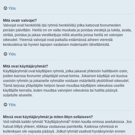
Ylös
Mitä ovatr valvojat?
Valvojat ovat henkilöitä (tai ryhmä henkilöitä) jotka katsovat foorumeiden
perään päivittäin. Heillä on on valta muokata ja poistaa viestejä ja lukita, avata,
siirtää, poistaa ja jakaa viestiketjuja niillä alueilla joissa heillä on valvojan
oikeudet. Yleensä valvojat ovat paikalla estämässä aiheen vierestä
keskustelua tai hyvien tapojen vastaisen materiaalin lähettämistä.
Ylös
Mitä ovat käyttäjäryhmät?
Käyttäjäryhmät ovat käyttäjien ryhmiä, jotka jakavat yhteisön hallittaviin osiin,
joiden kanssa foorumin ylläpitäjät voivat toimia. Jokainen käyttäjä voi kuulua
useisiin ryhmiin ja jokaiselle ryhmälle voidaan määritellä yksilölliset oikeudet.
Tämä tarjoaa ylläpitäjille helpon tavan muuttaa käyttäjien oikeuksia useille
käyttäjille kerralla, kuten muuttaa valvojien oikeuksia tai hallita pääsyä
suljetulle alueelle.
Ylös
Missä ovat käyttäjäryhmät ja miten liityn sellaiseen?
Voit nähdä kaikki ryhmät “Käyttäjäryhmät”-linkin kautta omissa asetuksissa. Jos
haluat liittyä yhteen, klikkaa vastaavaa painiketta. Kaikissa ryhmissä ei
kuitenkaan ole vapaata pääsyä. Jotkut ryhmät vaativat hyväksynnän ennen