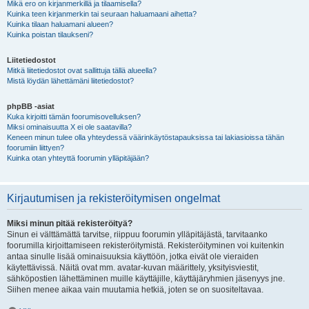
Mikä ero on kirjanmerkillä ja tilaamisella?
Kuinka teen kirjanmerkin tai seuraan haluamaani aihetta?
Kuinka tilaan haluamani alueen?
Kuinka poistan tilaukseni?
Liitetiedostot
Mitkä liitetiedostot ovat sallittuja tällä alueella?
Mistä löydän lähettämäni liitetiedostot?
phpBB -asiat
Kuka kirjoitti tämän foorumisovelluksen?
Miksi ominaisuutta X ei ole saatavilla?
Keneen minun tulee olla yhteydessä väärinkäytöstapauksissa tai lakiasioissa tähän
foorumiin liittyen?
Kuinka otan yhteyttä foorumin ylläpitäjään?
Kirjautumisen ja rekisteröitymisen ongelmat
Miksi minun pitää rekisteröityä?
Sinun ei välttämättä tarvitse, riippuu foorumin ylläpitäjästä, tarvitaanko
foorumilla kirjoittamiseen rekisteröitymistä. Rekisteröityminen voi kuitenkin
antaa sinulle lisää ominaisuuksia käyttöön, jotka eivät ole vieraiden
käytettävissä. Näitä ovat mm. avatar-kuvan määrittely, yksityisviestit,
sähköpostien lähettäminen muille käyttäjille, käyttäjäryhmien jäsenyys jne.
Siihen menee aikaa vain muutamia hetkiä, joten se on suositeltavaa.