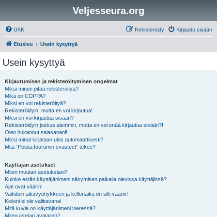
Veljesseura.org
UKK
Rekisteröidy
Kirjaudu sisään
Etusivu
Usein kysyttyä
Usein kysyttyä
Kirjautumisen ja rekisteröitymisen ongelmat
Miksi minun pitää rekisteröityä?
Mikä on COPPA?
Miksi en voi rekisteröityä?
Rekisteröidyin, mutta en voi kirjautua!
Miksi en voi kirjautua sisään?
Rekisteröidyin joskus aiemmin, mutta en voi enää kirjautua sisään?!
Olen hukannut salasanani!
Miksi minut kirjataan ulos automaattisesti?
Mitä “Poista foorumin evästeet” tekee?
Käyttäjän asetukset
Miten muutan asetuksiani?
Kuinka estän käyttäjänimeni näkymisen paikalla olevissa käyttäjissä?
Ajat ovat väärin!
Vaihdoin aikavyöhykkeen ja kellonaika on silti väärin!
Kieleni ei ole valittavana!
Mitä kuvia on käyttäjänimeni vieressä?
Miten asetan avataren?