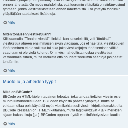
Foorumin ylläpitäjä on päättänyt, että viestit kyseiselle alueelle tulee tarkastaa
ennen lähetystä. On myös mahdollista, että foorumin ylläpitäjä on siirtänyt sinut
ryhmään, jonka viestit tarkistetaan ennen lähettämistä. Ota yhteyttä foorumin
ylläpitäjään saadaksesi lisätietoja.
Ylös
Miten tönäisen viestiketjuani?
Klikkaamalla “Tönaise viestiä” -linkkiä, kun katselet sitä, voit “tönäistä”
viestiketjua alueen ensimmäisen sivun yläosaan. Jos et näe tätä, viestiketjujen
tönäiseminen ei ole sallittua tai aika joka viestiketjujen tönäisemisen välillä
vaaditaan ei ole vielä kulunut. On myös mahdollista nostaa viestiketjua
vastaamalla siihen, mutta varmista että noudatat foorumin sääntöjä jos päätät
tehdä niin.
Ylös
Muotoilu ja aiheiden tyypit
Mikä on BBCode?
BBCode on HTML-kielen tapainen toteutus, joka tarjoaa tiettyjen viestin osien
muotoilumahdollisuuden. BBCoden käytöstä päättää ylläpitäjä, mutta se
voidaan ottaa pois käytöstä myös viestikohtaisesti viestin kirjoituslomakkeella.
BBCode itsessään on HTML:n kaltainen, mutta tagit käyttävät < ja > merkkien
sijaan hakasulkuja [ ja ]. BBCoden oppaan löydät viestinlähetyssivun kautta.
Ylös