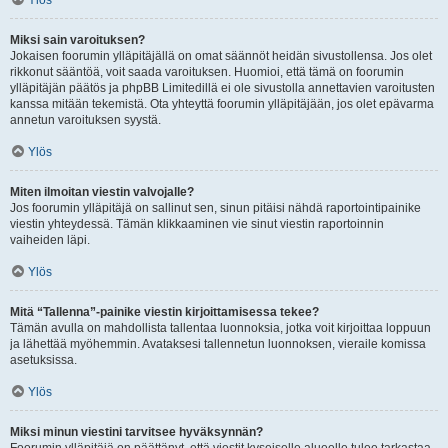
Ylös
Miksi sain varoituksen?
Jokaisen foorumin ylläpitäjällä on omat säännöt heidän sivustollensa. Jos olet
rikkonut sääntöä, voit saada varoituksen. Huomioi, että tämä on foorumin
ylläpitäjän päätös ja phpBB Limitedillä ei ole sivustolla annettavien varoitusten
kanssa mitään tekemistä. Ota yhteyttä foorumin ylläpitäjään, jos olet epävarma
annetun varoituksen syystä.
Ylös
Miten ilmoitan viestin valvojalle?
Jos foorumin ylläpitäjä on sallinut sen, sinun pitäisi nähdä raportointipainike
viestin yhteydessä. Tämän klikkaaminen vie sinut viestin raportoinnin
vaiheiden läpi.
Ylös
Mitä “Tallenna”-painike viestin kirjoittamisessa tekee?
Tämän avulla on mahdollista tallentaa luonnoksia, jotka voit kirjoittaa loppuun
ja lähettää myöhemmin. Avataksesi tallennetun luonnoksen, vieraile komissa
asetuksissa.
Ylös
Miksi minun viestini tarvitsee hyväksynnän?