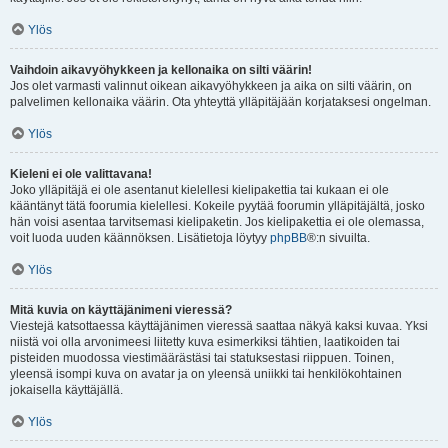
Ylös
Vaihdoin aikavyöhykkeen ja kellonaika on silti väärin!
Jos olet varmasti valinnut oikean aikavyöhykkeen ja aika on silti väärin, on
palvelimen kellonaika väärin. Ota yhteyttä ylläpitäjään korjataksesi ongelman.
Ylös
Kieleni ei ole valittavana!
Joko ylläpitäjä ei ole asentanut kielellesi kielipakettia tai kukaan ei ole
kääntänyt tätä foorumia kielellesi. Kokeile pyytää foorumin ylläpitäjältä, josko
hän voisi asentaa tarvitsemasi kielipaketin. Jos kielipakettia ei ole olemassa,
voit luoda uuden käännöksen. Lisätietoja löytyy
phpBB
®:n sivuilta.
Ylös
Mitä kuvia on käyttäjänimeni vieressä?
Viestejä katsottaessa käyttäjänimen vieressä saattaa näkyä kaksi kuvaa. Yksi
niistä voi olla arvonimeesi liitetty kuva esimerkiksi tähtien, laatikoiden tai
pisteiden muodossa viestimäärästäsi tai statuksestasi riippuen. Toinen,
yleensä isompi kuva on avatar ja on yleensä uniikki tai henkilökohtainen
jokaisella käyttäjällä.
Ylös