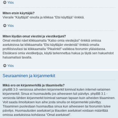
Ylös
Miten etsin käyttäjiä?
Vieraile “Käyttäjät”-sivulla ja klikkaa “Etsi käyttäjä”-linkkiä.
Ylös
Miten löydän omat viestini ja viestiketjuni?
Omat viestisi näet klikkaamalla “Katso omia viestejäsi”-linkkiä omissa
asetuksissa tai klikkaamalla “Etsi käyttäjän viesteistä”-linkkiä omalla
profiilisivullasi tai klikkaamalla “Pikalinkit”-valikkoa foorumin ylälaidassa.
Etsiäksesi omia viestiketjuja, käytä tarkennettua hakua ja täytä sen hakuehdot
haluamallasi tavalla.
Ylös
Seuraaminen ja kirjanmerkit
Mikä ero on kirjanmerkillä ja tilaamisella?
phpBB 3.0 -versiossa aiheiden kirjanmerkit toimivat kuten internet-selaimen
kirjanmerkit. Sinua ei huomautettu jos aiheeseen tuli päivitys. phpBB 3.1 -
versiosta lähtien kirjanmerkit toimivat samaan tapaan kuin aiheiden tilaaminen.
Voit saada ilmoituksen kun aihe josta sinulla on kirjanmerkki päivittyy.
Tilaaminen puolestaan huomauttaa sinua kun aiheeseen tai foorumiin tulee
päivitys. Huomautusten asetukset ja tilausten asetukset voidaan määrittää
omissa asetuksissa kohdassa “Omat asetukset”.