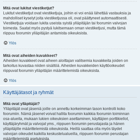
Mitä ovat lukitut viestiketjut?
Lukitut viestiketjut ovat viestiketjuja, joihin ei voi enää lähettää vastauksia ja
mahdolliset kyselyt joita viestiketjussa oli, ovat päättyneet automaattisesti.
Viestiketjuja voidaan lukita useista syistä ylläpitäjän tai foorumin valvojan
toimesta. Saatat myös pystyä lukitsemaan oman viestiketjusi, mutta tämä
riippuu foorumin ylläpitäjän antamista oikeuksista.
Ylös
Mitä ovat aiheiden kuvakkeet?
Aiheiden kuvakkeet ovat aiheen aloittajan valitsemia kuvakkeita joiden on
tarkoitus kuvastaa niiden sisältöä. Aiheiden kuvakkeiden käyttöoikeudet
riippuvat foorumin ylläpitäjän määrittelemistä oikeuksista.
Ylös
Käyttäjätasot ja ryhmät
Mitä ovat ylläpitäjät?
Ylläpitäjät ovat jäseniä joille on annettu korkeimman tason kontrolli koko
foorumiin. Nämä jäsenet voivat hallita foorumin kaikkia foorumin toiminnan
osa-alueita, mukaan lukien oikeuksien asettaminen, käyttäjien porttikiellot,
käyttäjäryhmät ja valvojat yms., riippuen foorumin perustajasta ja hänen
ylläpitäjille määrittelemistä oikeuksista. Heillä saattaa olla myös täydet
valvojan oikeudet kaikilla keskustelualueilla, riippuen foorumin perustajan
määrittelemistä asetuksista.