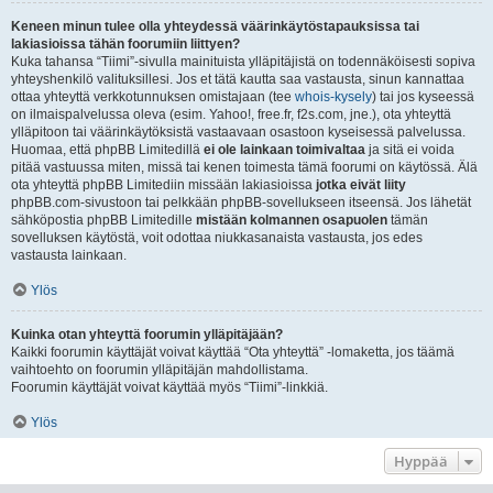
Keneen minun tulee olla yhteydessä väärinkäytöstapauksissa tai
lakiasioissa tähän foorumiin liittyen?
Kuka tahansa “Tiimi”-sivulla mainituista ylläpitäjistä on todennäköisesti sopiva
yhteyshenkilö valituksillesi. Jos et tätä kautta saa vastausta, sinun kannattaa
ottaa yhteyttä verkkotunnuksen omistajaan (tee
whois-kysely
) tai jos kyseessä
on ilmaispalvelussa oleva (esim. Yahoo!, free.fr, f2s.com, jne.), ota yhteyttä
ylläpitoon tai väärinkäytöksistä vastaavaan osastoon kyseisessä palvelussa.
Huomaa, että phpBB Limitedillä
ei ole lainkaan toimivaltaa
ja sitä ei voida
pitää vastuussa miten, missä tai kenen toimesta tämä foorumi on käytössä. Älä
ota yhteyttä phpBB Limitediin missään lakiasioissa
jotka eivät liity
phpBB.com-sivustoon tai pelkkään phpBB-sovellukseen itseensä. Jos lähetät
sähköpostia phpBB Limitedille
mistään kolmannen osapuolen
tämän
sovelluksen käytöstä, voit odottaa niukkasanaista vastausta, jos edes
vastausta lainkaan.
Ylös
Kuinka otan yhteyttä foorumin ylläpitäjään?
Kaikki foorumin käyttäjät voivat käyttää “Ota yhteyttä” -lomaketta, jos täämä
vaihtoehto on foorumin ylläpitäjän mahdollistama.
Foorumin käyttäjät voivat käyttää myös “Tiimi”-linkkiä.
Ylös
Hyppää