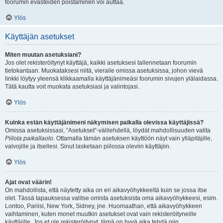
foorumin evästeiden poistaminen voi auttaa.
Ylös
Käyttäjän asetukset
Miten muutan asetuksiani?
Jos olet rekisteröitynyt käyttäjä, kaikki asetuksesi tallennetaan foorumin
tietokantaan. Muokataksesi niitä, vieraile omissa asetuksissa, johon vievä
linkki löytyy yleensä klikkaamalla käyttäjänimeäsi foorumin sivujen ylälaidassa.
Tätä kautta voit muokata asetuksiasi ja valintojasi.
Ylös
Kuinka estän käyttäjänimeni näkymisen paikalla olevissa käyttäjissä?
Omissa asetuksissasi, “Asetukset”-välilehdellä, löydät mahdollisuuden valita
Piilota paikallaolo
. Ottamalla tämän asetuksen käyttöön näyt vain ylläpitäjille,
valvojille ja itsellesi. Sinut lasketaan piilossa oleviin käyttäjiin.
Ylös
Ajat ovat väärin!
On mahdollista, että näytetty aika on eri aikavyöhykkeeltä kuin se jossa itse
olet. Tässä tapauksessa valitse omista asetuksista oma aikavyöhykkeesi, esim.
Lontoo, Pariisi, New York, Sidney, jne. Huomaathan, että aikavyöhykkeen
vaihtaminen, kuten monet muutkin asetukset ovat vain rekisteröityneille
käyttäjille. Jos et ole rekisteröitynyt, tämä on hyvä aika tehdä niin.