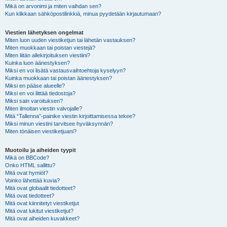
Mikä on arvonimi ja miten vaihdan sen?
Kun klikkaan sähköpostilinkkiä, minua pyydetään kirjautumaan?
Viestien lähetyksen ongelmat
Miten luon uuden viestiketjun tai lähetän vastauksen?
Miten muokkaan tai poistan viestejä?
Miten liitän allekirjoituksen viestiini?
Kuinka luon äänestyksen?
Miksi en voi lisätä vastausvaihtoehtoja kyselyyn?
Kuinka muokkaan tai poistan äänestyksen?
Miksi en pääse alueelle?
Miksi en voi liittää tiedostoja?
Miksi sain varoituksen?
Miten ilmoitan viestin valvojalle?
Mitä “Tallenna”-painike viestin kirjoittamisessa tekee?
Miksi minun viestini tarvitsee hyväksynnän?
Miten tönäisen viestiketjuani?
Muotoilu ja aiheiden tyypit
Mikä on BBCode?
Onko HTML sallittu?
Mitä ovat hymiöt?
Voinko lähettää kuvia?
Mitä ovat globaalit tiedotteet?
Mitä ovat tiedotteet?
Mitä ovat kiinnitetyt viestiketjut
Mitä ovat lukitut viestiketjut?
Mitä ovat aiheiden kuvakkeet?