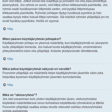
kuin voit liittyä. Jotkut voivat olla suljettuja ja joissakin voi olla jopa piilotettuja
jäsenyyksiä. Jos ryhmä on avoin, voit liittyä siihen klikkaamalla painiketta. Jos
ryhmä vaatii hyväksynnän liittymistä varten, voit pyytää liittymislupaa
klikkaamalla painiketta. Ryhmän johtajan täytyy hyväksyä pyyntösi ja hän
saattaa kysyä miksi haluat liittyä ryhmään. Älä häiriköi ryhmän ylläpitäjiä jos he
eivät hyväksy pyyntöäsi. Heillä on syynsä.
Ylös
Miten pääsen käyttäjäryhmän johtajaksi?
Käyttäjäryhmän johtaja on yleensä määritelty, kun käyttäjäryhmät on alunperin
luotu ylläpitäjän toimesta. Jos haluat luoda käyttäjäryhmän, ensimmäinen
yhteyshenkilösi tulisi olla ylläpitäjä. Kokeile yksityisviestin lähettämistä.
Ylös
Miksi jotkut käyttäjäryhmät näkyvät eri väreillä?
Foorumin ylläpitäjä voi määritellä tietyn käyttäjäryhmän jäsenille värin joka
helpottaa kyseisen käyttäjäryhmän jäsenten tunnistamista.
Ylös
Mikä on “oletusryhmä”?
Jos olet useamman kuin yhden käyttäjäryhmän jäsen, oletusryhmääsi
käytetään määriteltäessä sinun kohdallasi käytettävää ryhmäväriä ja titteliä.
Foorumin ylläpitäjä saattaa antaa sinulle oikeudet vaihtaa oletusryhmääsi
omista asetuksista.