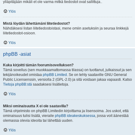
ylläpitäjään mikäli et ole varma mitkä tiedostot ovat sallittuja..
Ylös
Mistä löydän lähettämäni liitetiedostot?
Nähdäksesi listan liitetiedostoistasi, mene omiin asetuksiin ja seuraa linkkejä
liitetiedostot-osioon.
Ylös
phpBB -asiat
Kuka kirjoitti tämän foorumisovelluksen?
Tämä sovellus (sen muokkaamattomassa tilassa) on tuottanut, julkaissut ja sen
tekijänoikeudet omistaa
phpBB Limited
. Se on tehty saataville GNU General
Public Licensenssin, versiolla 2 (GPL-2.0) ja sitä voidaan jakaa vapaasti. Katso
Tietoja phpBB:stä
saadaksesi lisätietoja.
Ylös
Miksi ominaisuutta X ei ole saatavilla?
Tämä ohjelmisto on phpBB Limitedin kirjoittama ja lisensoima. Jos uskot, että
ominaisuus tulisi lisätä, vieraile
phpBB ideakeskuksessa
, jossa voit äänestää
olemassa olevia ideoita tai lähettää uuden.
Ylös