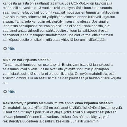
kahdesta asiasta on saattanut tapahtua. Jos COPPA-tuki on käytössä ja
määrittelit olevasi alle 13-vuotias rekisteröityessäsi, sinun tulee seurata
saamiasi ohjeita. Jotkut foorumit vaativat myös uusien tunnusten aktivoinnin
joko sinun itsesi toimesta tai ylläpitäjän toimesta ennen kuin voit kirjautua
sisään. Tämä tieto kerrottiin rekisteröitymisen yhteydessä. Jos sinulle
lähetettiin sähköpostia, seuraa ohjeita. Jos et saanut sähköpostia, olet
saattanut antaa virheellisen sähköpostiosoitteen tai sähköpostit ovat
saattaneet jäädä roskapostisuodattimeen. Jos olet varma, että antamasi
sähköpostiosoite oli oikein, yritä ottaa yhteyttä foorumin ylläpitäjään.
Ylös
Miksi en voi kirjautua sisään?
Tämän tapahtumiseen on useita syitä. Ensin, varmista että tunnuksesi ja
salasanasi ovat oikein. Jos ne ovat, ota yhteyttä foorumin ylläpitäjään
varmistaaksesi, että sinulla ei ole porttikieltoja. On myös mahdollista, että
sivuston omistajalla on asetusvirhe heidän päässään ja heidän pitäisi korjata
se.
Ylös
Rekisteröidyin joskus aiemmin, mutta en voi enää kirjautua sisään?!
On mahdollista, että ylläpitäjä on poistanut käyttäjätilisi käytöstä jostain syystä.
Useat foorumit myös poistavat käyttäjiä, jotka eivät ole kirjoittaneet pitkään
aikaan pienentääkseen tietokantansa kokoa. Jos näin on käynyt, yritä
rekisteröityä uudelleen ja osallistu keskusteluun aktiivisemmin.