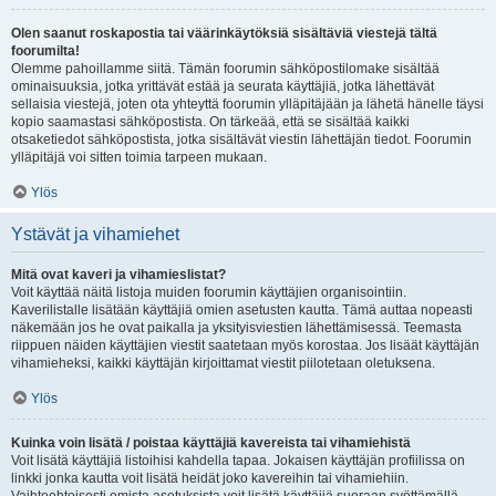
Olen saanut roskapostia tai väärinkäytöksiä sisältäviä viestejä tältä
foorumilta!
Olemme pahoillamme siitä. Tämän foorumin sähköpostilomake sisältää
ominaisuuksia, jotka yrittävät estää ja seurata käyttäjiä, jotka lähettävät
sellaisia viestejä, joten ota yhteyttä foorumin ylläpitäjään ja lähetä hänelle täysi
kopio saamastasi sähköpostista. On tärkeää, että se sisältää kaikki
otsaketiedot sähköpostista, jotka sisältävät viestin lähettäjän tiedot. Foorumin
ylläpitäjä voi sitten toimia tarpeen mukaan.
Ylös
Ystävät ja vihamiehet
Mitä ovat kaveri ja vihamieslistat?
Voit käyttää näitä listoja muiden foorumin käyttäjien organisointiin.
Kaverilistalle lisätään käyttäjiä omien asetusten kautta. Tämä auttaa nopeasti
näkemään jos he ovat paikalla ja yksityisviestien lähettämisessä. Teemasta
riippuen näiden käyttäjien viestit saatetaan myös korostaa. Jos lisäät käyttäjän
vihamieheksi, kaikki käyttäjän kirjoittamat viestit piilotetaan oletuksena.
Ylös
Kuinka voin lisätä / poistaa käyttäjiä kavereista tai vihamiehistä
Voit lisätä käyttäjiä listoihisi kahdella tapaa. Jokaisen käyttäjän profiilissa on
linkki jonka kautta voit lisätä heidät joko kavereihin tai vihamiehiin.