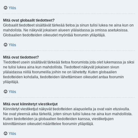
Ylös
Mitä ovat globaalit tiedotteet?
Globaalit tiedotteet sisältävät tärkeää tietoa ja sinun tulisi lukea ne aina kun on
mahdolista. Ne näkyvät jokaisen alueen ylälaidassa ja omissa asetuksissa.
Globaalien tiedotteiden oikeudet myöntää foorumin ylläpitäjä.
Ylös
Mitä ovat tiedotteet?
Tiedotteet usein sisältävät tärkeää tietoa foorumista jota olet lukemassa ja siksi
ne tulisi lukea aina kun mahdollista. Tiedotteet näkyvät jokaisen sivun
ylälaidassa niillä foorumeilla joihin ne on lähetetty. Kuten globaalien
tiedotteiden kohdalla, tiedotteiden lähettämisen oikeudet antaa foorumin
ylläpitäjä.
Ylös
Mitä ovat kiinnitetyt viestiketjut
Kiinnitetyt viestiketjut näkyvät tiedotteiden alapuolella ja ovat vain etusivulla.
Ne ovat yleensä aika tärkeitä, joten sinun tulisi lukea ne aina kun mahdollista.
Kuten tiedotteiden ja globaalien tiedotteiden kanssa, viestiketjujen
kiinnittämisen oikeudet määrittelee foorumin ylläpitäjä.
Ylös