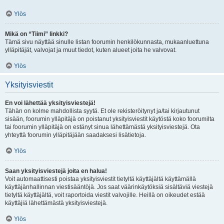
Ylös
Mikä on “Tiimi” linkki?
Tämä sivu näyttää sinulle listan foorumin henkilökunnasta, mukaanluettuna
ylläpitäjät, valvojat ja muut tiedot, kuten alueet joita he valvovat.
Ylös
Yksityisviestit
En voi lähettää yksityisviestejä!
Tähän on kolme mahdollista syytä. Et ole rekisteröitynyt ja/tai kirjautunut
sisään, foorumin ylläpitäjä on poistanut yksityisviestit käytöstä koko foorumilta
tai foorumin ylläpitäjä on estänyt sinua lähettämästä yksityisviestejä. Ota
yhteyttä foorumin ylläpitäjään saadaksesi lisätietoja.
Ylös
Saan yksityisviestejä joita en halua!
Voit automaattisesti poistaa yksityisviestit tietyltä käyttäjältä käyttämällä
käyttäjänhallinnan viestisääntöjä. Jos saat väärinkäytöksiä sisältäviä viestejä
tietyltä käyttäjältä, voit raportoida viestit valvojille. Heillä on oikeudet estää
käyttäjiä lähettämästä yksityisviestejä.
Ylös