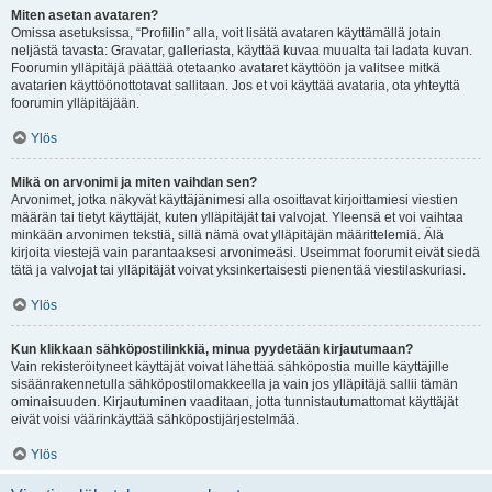
Miten asetan avataren?
Omissa asetuksissa, “Profiilin” alla, voit lisätä avataren käyttämällä jotain
neljästä tavasta: Gravatar, galleriasta, käyttää kuvaa muualta tai ladata kuvan.
Foorumin ylläpitäjä päättää otetaanko avataret käyttöön ja valitsee mitkä
avatarien käyttöönottotavat sallitaan. Jos et voi käyttää avataria, ota yhteyttä
foorumin ylläpitäjään.
Ylös
Mikä on arvonimi ja miten vaihdan sen?
Arvonimet, jotka näkyvät käyttäjänimesi alla osoittavat kirjoittamiesi viestien
määrän tai tietyt käyttäjät, kuten ylläpitäjät tai valvojat. Yleensä et voi vaihtaa
minkään arvonimen tekstiä, sillä nämä ovat ylläpitäjän määrittelemiä. Älä
kirjoita viestejä vain parantaaksesi arvonimeäsi. Useimmat foorumit eivät siedä
tätä ja valvojat tai ylläpitäjät voivat yksinkertaisesti pienentää viestilaskuriasi.
Ylös
Kun klikkaan sähköpostilinkkiä, minua pyydetään kirjautumaan?
Vain rekisteröityneet käyttäjät voivat lähettää sähköpostia muille käyttäjille
sisäänrakennetulla sähköpostilomakkeella ja vain jos ylläpitäjä sallii tämän
ominaisuuden. Kirjautuminen vaaditaan, jotta tunnistautumattomat käyttäjät
eivät voisi väärinkäyttää sähköpostijärjestelmää.
Ylös