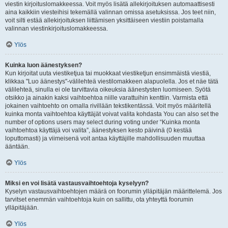
viestin kirjoituslomakkeessa. Voit myös lisätä allekirjoituksen automaattisesti
aina kaikkiin viesteihisi tekemällä valinnan omissa asetuksissa. Jos teet niin,
voit silti estää allekirjoituksen liittämisen yksittäiseen viestiin poistamalla
valinnan viestinkirjoituslomakkeessa.
Ylös
Kuinka luon äänestyksen?
Kun kirjoitat uuta viestiketjua tai muokkaat viestiketjun ensimmäistä viestiä,
klikkaa "Luo äänestys"-välilehteä viestilomakkeen alapuolella. Jos et näe tätä
välilehteä, sinulla ei ole tarvittavia oikeuksia äänestysten luomiseen. Syötä
otsikko ja ainakin kaksi vaihtoehtoa niille varattuihin kenttiin. Varmista että
jokainen vaihtoehto on omalla rivillään tekstikentässä. Voit myös määritellä
kuinka monta vaihtoehtoa käyttäjät voivat valita kohdasta You can also set the
number of options users may select during voting under “Kuinka monta
vaihtoehtoa käyttäjä voi valita”, äänestyksen kesto päivinä (0 kestää
loputtomasti) ja viimeisenä voit antaa käyttäjille mahdollisuuden muuttaa
ääntään.
Ylös
Miksi en voi lisätä vastausvaihtoehtoja kyselyyn?
Kyselyn vastausvaihtoehtojen määrä on foorumin ylläpitäjän määrittelemä. Jos
tarvitset enemmän vaihtoehtoja kuin on sallittu, ota yhteyttä foorumin
ylläpitäjään.
Ylös