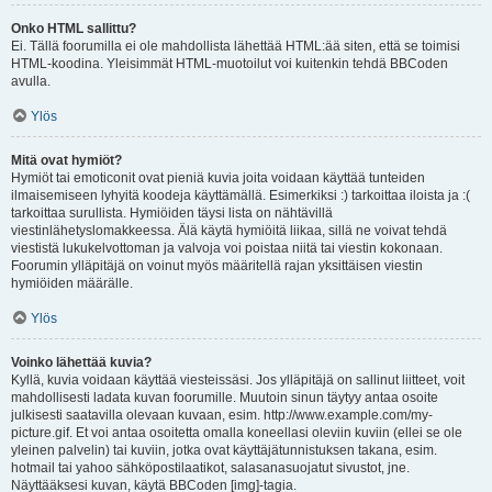
Onko HTML sallittu?
Ei. Tällä foorumilla ei ole mahdollista lähettää HTML:ää siten, että se toimisi
HTML-koodina. Yleisimmät HTML-muotoilut voi kuitenkin tehdä BBCoden
avulla.
Ylös
Mitä ovat hymiöt?
Hymiöt tai emoticonit ovat pieniä kuvia joita voidaan käyttää tunteiden
ilmaisemiseen lyhyitä koodeja käyttämällä. Esimerkiksi :) tarkoittaa iloista ja :(
tarkoittaa surullista. Hymiöiden täysi lista on nähtävillä
viestinlähetyslomakkeessa. Älä käytä hymiöitä liikaa, sillä ne voivat tehdä
viestistä lukukelvottoman ja valvoja voi poistaa niitä tai viestin kokonaan.
Foorumin ylläpitäjä on voinut myös määritellä rajan yksittäisen viestin
hymiöiden määrälle.
Ylös
Voinko lähettää kuvia?
Kyllä, kuvia voidaan käyttää viesteissäsi. Jos ylläpitäjä on sallinut liitteet, voit
mahdollisesti ladata kuvan foorumille. Muutoin sinun täytyy antaa osoite
julkisesti saatavilla olevaan kuvaan, esim. http://www.example.com/my-
picture.gif. Et voi antaa osoitetta omalla koneellasi oleviin kuviin (ellei se ole
yleinen palvelin) tai kuviin, jotka ovat käyttäjätunnistuksen takana, esim.
hotmail tai yahoo sähköpostilaatikot, salasanasuojatut sivustot, jne.
Näyttääksesi kuvan, käytä BBCoden [img]-tagia.