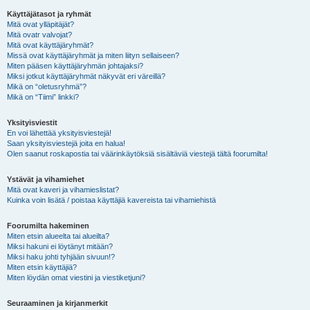
Käyttäjätasot ja ryhmät
Mitä ovat ylläpitäjät?
Mitä ovatr valvojat?
Mitä ovat käyttäjäryhmät?
Missä ovat käyttäjäryhmät ja miten liityn sellaiseen?
Miten pääsen käyttäjäryhmän johtajaksi?
Miksi jotkut käyttäjäryhmät näkyvät eri väreillä?
Mikä on “oletusryhmä”?
Mikä on “Tiimi” linkki?
Yksityisviestit
En voi lähettää yksityisviestejä!
Saan yksityisviestejä joita en halua!
Olen saanut roskapostia tai väärinkäytöksiä sisältäviä viestejä tältä foorumilta!
Ystävät ja vihamiehet
Mitä ovat kaveri ja vihamieslistat?
Kuinka voin lisätä / poistaa käyttäjiä kavereista tai vihamiehistä
Foorumilta hakeminen
Miten etsin alueelta tai alueilta?
Miksi hakuni ei löytänyt mitään?
Miksi haku johti tyhjään sivuun!?
Miten etsin käyttäjiä?
Miten löydän omat viestini ja viestiketjuni?
Seuraaminen ja kirjanmerkit