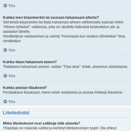
Ylös
Kuinka teen kirjanmerkin tai seuraan haluamaani aihetta?
Voit tehdä kirjanmekin tai tilata haluamasi aiheen valitsemalla sopivan linkin
“Aiheen työkalut” -valikossa, joka on sijoitettu kätevästi keskustelun ylä- ja
alalaidan lähelle.
Viestiketjuun vastaaminen ja valinta “Huomauta kun vastaus lähetetään” tilaa
viestiketjun.
Ylös
Kuinka tilaan haluamani alueen?
Tilataksesi haluamasi alueen, valitse “Tilaa alue” -linkki, aluesivun alalaidassa.
Ylös
Kuinka poistan tilaukseni?
Poistaaksesi tilauksiasi, mene omiin asetuksiisi ja seuraa linkkejä tilauksiisi.
Ylös
Liitetiedostot
Mitkä liitetiedostot ovat sallittuja tällä alueella?
Ylläpitäjä voi määrätä sallitut ja kielletyt liitetiedostojen tyypit. Ota yhteys