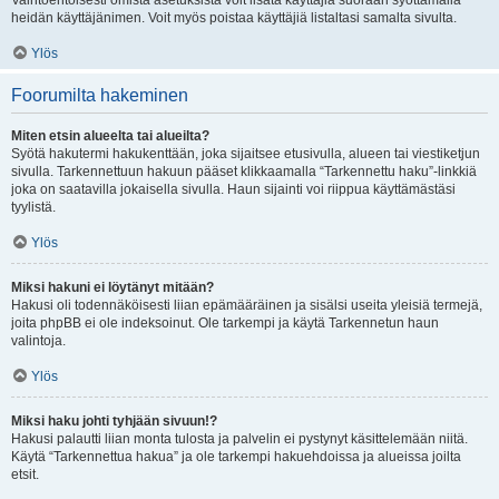
Vaihtoehtoisesti omista asetuksista voit lisätä käyttäjiä suoraan syöttämällä
heidän käyttäjänimen. Voit myös poistaa käyttäjiä listaltasi samalta sivulta.
Ylös
Foorumilta hakeminen
Miten etsin alueelta tai alueilta?
Syötä hakutermi hakukenttään, joka sijaitsee etusivulla, alueen tai viestiketjun
sivulla. Tarkennettuun hakuun pääset klikkaamalla “Tarkennettu haku”-linkkiä
joka on saatavilla jokaisella sivulla. Haun sijainti voi riippua käyttämästäsi
tyylistä.
Ylös
Miksi hakuni ei löytänyt mitään?
Hakusi oli todennäköisesti liian epämääräinen ja sisälsi useita yleisiä termejä,
joita phpBB ei ole indeksoinut. Ole tarkempi ja käytä Tarkennetun haun
valintoja.
Ylös
Miksi haku johti tyhjään sivuun!?
Hakusi palautti liian monta tulosta ja palvelin ei pystynyt käsittelemään niitä.
Käytä “Tarkennettua hakua” ja ole tarkempi hakuehdoissa ja alueissa joilta
etsit.