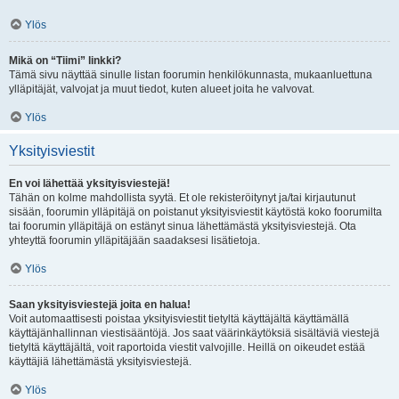
Ylös
Mikä on “Tiimi” linkki?
Tämä sivu näyttää sinulle listan foorumin henkilökunnasta, mukaanluettuna
ylläpitäjät, valvojat ja muut tiedot, kuten alueet joita he valvovat.
Ylös
Yksityisviestit
En voi lähettää yksityisviestejä!
Tähän on kolme mahdollista syytä. Et ole rekisteröitynyt ja/tai kirjautunut
sisään, foorumin ylläpitäjä on poistanut yksityisviestit käytöstä koko foorumilta
tai foorumin ylläpitäjä on estänyt sinua lähettämästä yksityisviestejä. Ota
yhteyttä foorumin ylläpitäjään saadaksesi lisätietoja.
Ylös
Saan yksityisviestejä joita en halua!
Voit automaattisesti poistaa yksityisviestit tietyltä käyttäjältä käyttämällä
käyttäjänhallinnan viestisääntöjä. Jos saat väärinkäytöksiä sisältäviä viestejä
tietyltä käyttäjältä, voit raportoida viestit valvojille. Heillä on oikeudet estää
käyttäjiä lähettämästä yksityisviestejä.
Ylös