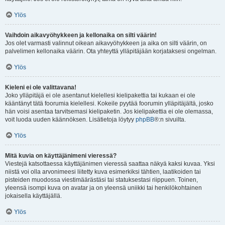
Ylös
Vaihdoin aikavyöhykkeen ja kellonaika on silti väärin!
Jos olet varmasti valinnut oikean aikavyöhykkeen ja aika on silti väärin, on
palvelimen kellonaika väärin. Ota yhteyttä ylläpitäjään korjataksesi ongelman.
Ylös
Kieleni ei ole valittavana!
Joko ylläpitäjä ei ole asentanut kielellesi kielipakettia tai kukaan ei ole
kääntänyt tätä foorumia kielellesi. Kokeile pyytää foorumin ylläpitäjältä, josko
hän voisi asentaa tarvitsemasi kielipaketin. Jos kielipakettia ei ole olemassa,
voit luoda uuden käännöksen. Lisätietoja löytyy
phpBB
®:n sivuilta.
Ylös
Mitä kuvia on käyttäjänimeni vieressä?
Viestejä katsottaessa käyttäjänimen vieressä saattaa näkyä kaksi kuvaa. Yksi
niistä voi olla arvonimeesi liitetty kuva esimerkiksi tähtien, laatikoiden tai
pisteiden muodossa viestimäärästäsi tai statuksestasi riippuen. Toinen,
yleensä isompi kuva on avatar ja on yleensä uniikki tai henkilökohtainen
jokaisella käyttäjällä.
Ylös