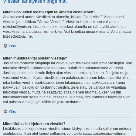
Viestien lähetyksen ongelmat
Miten luon uuden viestiketjun tai lähetän vastauksen?
Aloittaaksesi uuden viestiketjun alueella, klikkaa "Uusi Aihe". Vastataksesi
viestiketjuun klikkaa "Vastaa Viestiin". Viestien kirjoittaminen voi vaatia
rekisteröitymisen. Lista sinun oikeuksistasi alueella on nähtävillä alueen ja
viestiketjun alalaidassa. Esimerkiksi: Voit kirjoittaa uusia viestejä, Voit lähettää
liitetiedostoja, jne.
Ylös
Miten muokkaan tai poistan viestejä?
Jos et ole foorumin ylläpitäjä tai valvoja, voit muokata vain omia viestejäsi. Voit
muokata viestiä klikkaamalla muokkaa-painiketta haluamassasi viestissä.
Joskus painike toimii vain tietyn ajan viestin luomisen jälkeen. Jos joku on jo
vastannut viestiin, löydät viestiketjuun palatessasi pienen tekstin viestisi alla,
joka kertoo viestin muokkauskertojen lukumäärän ja muokkausajan. Tämä
näkyy vain jos joku on vastannut viestiin. Se ei näy, jos valvoja tai ylläpitäjä
muokkaa viestiä, mutta he saattavat jättää pienen huomautuksen viestin
muokkaamisen syistä niin halutessaan. Huomaa, että normaalit käyttäjät eivät
voi poistaa viestejä, jos niihin on joku vastannut.
Ylös
Miten liitän allekirjoituksen viestiini?
Lisätäksesi allekirjoituksen viestiisi, sinun täytyy ensin luoda sellainen omissa
asetuksissa. Kun olet luonut sellaisen, voit valita
Lisää allekirjoitus
-valinnan