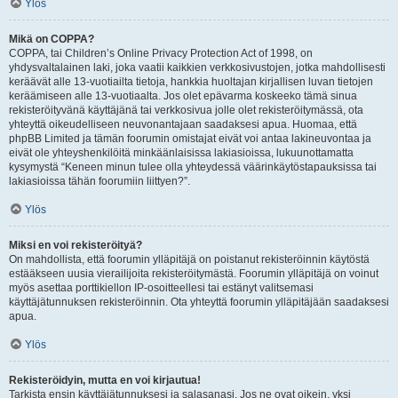
Ylös
Mikä on COPPA?
COPPA, tai Children’s Online Privacy Protection Act of 1998, on
yhdysvaltalainen laki, joka vaatii kaikkien verkkosivustojen, jotka mahdollisesti
keräävät alle 13-vuotiailta tietoja, hankkia huoltajan kirjallisen luvan tietojen
keräämiseen alle 13-vuotiaalta. Jos olet epävarma koskeeko tämä sinua
rekisteröityvänä käyttäjänä tai verkkosivua jolle olet rekisteröitymässä, ota
yhteyttä oikeudelliseen neuvonantajaan saadaksesi apua. Huomaa, että
phpBB Limited ja tämän foorumin omistajat eivät voi antaa lakineuvontaa ja
eivät ole yhteyshenkilöitä minkäänlaisissa lakiasioissa, lukuunottamatta
kysymystä “Keneen minun tulee olla yhteydessä väärinkäytöstapauksissa tai
lakiasioissa tähän foorumiin liittyen?”.
Ylös
Miksi en voi rekisteröityä?
On mahdollista, että foorumin ylläpitäjä on poistanut rekisteröinnin käytöstä
estääkseen uusia vierailijoita rekisteröitymästä. Foorumin ylläpitäjä on voinut
myös asettaa porttikiellon IP-osoitteellesi tai estänyt valitsemasi
käyttäjätunnuksen rekisteröinnin. Ota yhteyttä foorumin ylläpitäjään saadaksesi
apua.
Ylös
Rekisteröidyin, mutta en voi kirjautua!
Tarkista ensin käyttäjätunnuksesi ja salasanasi. Jos ne ovat oikein, yksi