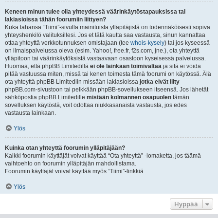
Keneen minun tulee olla yhteydessä väärinkäytöstapauksissa tai
lakiasioissa tähän foorumiin liittyen?
Kuka tahansa “Tiimi”-sivulla mainituista ylläpitäjistä on todennäköisesti sopiva
yhteyshenkilö valituksillesi. Jos et tätä kautta saa vastausta, sinun kannattaa
ottaa yhteyttä verkkotunnuksen omistajaan (tee
whois-kysely
) tai jos kyseessä
on ilmaispalvelussa oleva (esim. Yahoo!, free.fr, f2s.com, jne.), ota yhteyttä
ylläpitoon tai väärinkäytöksistä vastaavaan osastoon kyseisessä palvelussa.
Huomaa, että phpBB Limitedillä
ei ole lainkaan toimivaltaa
ja sitä ei voida
pitää vastuussa miten, missä tai kenen toimesta tämä foorumi on käytössä. Älä
ota yhteyttä phpBB Limitediin missään lakiasioissa
jotka eivät liity
phpBB.com-sivustoon tai pelkkään phpBB-sovellukseen itseensä. Jos lähetät
sähköpostia phpBB Limitedille
mistään kolmannen osapuolen
tämän
sovelluksen käytöstä, voit odottaa niukkasanaista vastausta, jos edes
vastausta lainkaan.
Ylös
Kuinka otan yhteyttä foorumin ylläpitäjään?
Kaikki foorumin käyttäjät voivat käyttää “Ota yhteyttä” -lomaketta, jos täämä
vaihtoehto on foorumin ylläpitäjän mahdollistama.
Foorumin käyttäjät voivat käyttää myös “Tiimi”-linkkiä.
Ylös
Hyppää