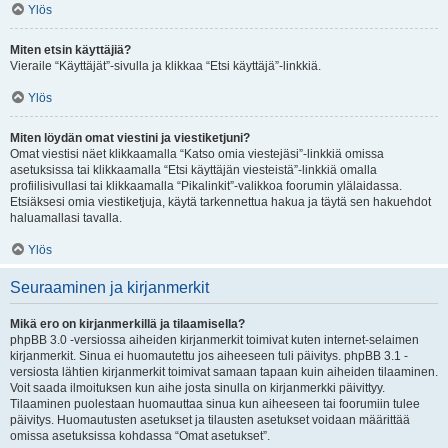
Ylös
Miten etsin käyttäjiä?
Vieraile “Käyttäjät”-sivulla ja klikkaa “Etsi käyttäjä”-linkkiä.
Ylös
Miten löydän omat viestini ja viestiketjuni?
Omat viestisi näet klikkaamalla “Katso omia viestejäsi”-linkkiä omissa
asetuksissa tai klikkaamalla “Etsi käyttäjän viesteistä”-linkkiä omalla
profiilisivullasi tai klikkaamalla “Pikalinkit”-valikkoa foorumin ylälaidassa.
Etsiäksesi omia viestiketjuja, käytä tarkennettua hakua ja täytä sen hakuehdot
haluamallasi tavalla.
Ylös
Seuraaminen ja kirjanmerkit
Mikä ero on kirjanmerkillä ja tilaamisella?
phpBB 3.0 -versiossa aiheiden kirjanmerkit toimivat kuten internet-selaimen
kirjanmerkit. Sinua ei huomautettu jos aiheeseen tuli päivitys. phpBB 3.1 -
versiosta lähtien kirjanmerkit toimivat samaan tapaan kuin aiheiden tilaaminen.
Voit saada ilmoituksen kun aihe josta sinulla on kirjanmerkki päivittyy.
Tilaaminen puolestaan huomauttaa sinua kun aiheeseen tai foorumiin tulee
päivitys. Huomautusten asetukset ja tilausten asetukset voidaan määrittää
omissa asetuksissa kohdassa “Omat asetukset”.