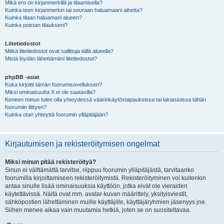
Mikä ero on kirjanmerkillä ja tilaamisella?
Kuinka teen kirjanmerkin tai seuraan haluamaani aihetta?
Kuinka tilaan haluamani alueen?
Kuinka poistan tilaukseni?
Liitetiedostot
Mitkä liitetiedostot ovat sallittuja tällä alueella?
Mistä löydän lähettämäni liitetiedostot?
phpBB -asiat
Kuka kirjoitti tämän foorumisovelluksen?
Miksi ominaisuutta X ei ole saatavilla?
Keneen minun tulee olla yhteydessä väärinkäytöstapauksissa tai lakiasioissa tähän
foorumiin liittyen?
Kuinka otan yhteyttä foorumin ylläpitäjään?
Kirjautumisen ja rekisteröitymisen ongelmat
Miksi minun pitää rekisteröityä?
Sinun ei välttämättä tarvitse, riippuu foorumin ylläpitäjästä, tarvitaanko
foorumilla kirjoittamiseen rekisteröitymistä. Rekisteröityminen voi kuitenkin
antaa sinulle lisää ominaisuuksia käyttöön, jotka eivät ole vieraiden
käytettävissä. Näitä ovat mm. avatar-kuvan määrittely, yksityisviestit,
sähköpostien lähettäminen muille käyttäjille, käyttäjäryhmien jäsenyys jne.
Siihen menee aikaa vain muutamia hetkiä, joten se on suositeltavaa.