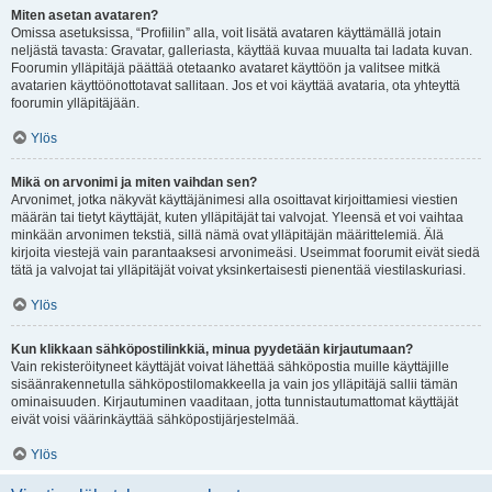
Miten asetan avataren?
Omissa asetuksissa, “Profiilin” alla, voit lisätä avataren käyttämällä jotain
neljästä tavasta: Gravatar, galleriasta, käyttää kuvaa muualta tai ladata kuvan.
Foorumin ylläpitäjä päättää otetaanko avataret käyttöön ja valitsee mitkä
avatarien käyttöönottotavat sallitaan. Jos et voi käyttää avataria, ota yhteyttä
foorumin ylläpitäjään.
Ylös
Mikä on arvonimi ja miten vaihdan sen?
Arvonimet, jotka näkyvät käyttäjänimesi alla osoittavat kirjoittamiesi viestien
määrän tai tietyt käyttäjät, kuten ylläpitäjät tai valvojat. Yleensä et voi vaihtaa
minkään arvonimen tekstiä, sillä nämä ovat ylläpitäjän määrittelemiä. Älä
kirjoita viestejä vain parantaaksesi arvonimeäsi. Useimmat foorumit eivät siedä
tätä ja valvojat tai ylläpitäjät voivat yksinkertaisesti pienentää viestilaskuriasi.
Ylös
Kun klikkaan sähköpostilinkkiä, minua pyydetään kirjautumaan?
Vain rekisteröityneet käyttäjät voivat lähettää sähköpostia muille käyttäjille
sisäänrakennetulla sähköpostilomakkeella ja vain jos ylläpitäjä sallii tämän
ominaisuuden. Kirjautuminen vaaditaan, jotta tunnistautumattomat käyttäjät
eivät voisi väärinkäyttää sähköpostijärjestelmää.
Ylös