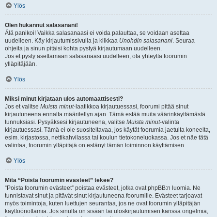
Ylös
Olen hukannut salasanani!
Älä panikoi! Vaikka salasanaasi ei voida palauttaa, se voidaan asettaa
uudelleen. Käy kirjautumissivulla ja klikkaa
Unohdin salasanani
. Seuraa
ohjeita ja sinun pitäisi kohta pystyä kirjautumaan uudelleen.
Jos et pysty asettamaan salasanaasi uudelleen, ota yhteyttä foorumin
ylläpitäjään.
Ylös
Miksi minut kirjataan ulos automaattisesti?
Jos et valitse
Muista minut
-laatikkoa kirjautuessasi, foorumi pitää sinut
kirjautuneena ennalta määritellyn ajan. Tämä estää muita väärinkäyttämästä
tunnuksiasi. Pysyäksesi kirjautuneena, valitse
Muista minut
-valinta
kirjautuessasi. Tämä ei ole suositeltavaa, jos käytät foorumia jaetulta koneelta,
esim. kirjastossa, nettikahvilassa tai koulun tietokoneluokassa. Jos et näe tätä
valintaa, foorumin ylläpitäjä on estänyt tämän toiminnon käyttämisen.
Ylös
Mitä “Poista foorumin evästeet” tekee?
“Poista foorumin evästeet” poistaa evästeet, jotka ovat phpBB:n luomia. Ne
tunnistavat sinut ja pitävät sinut kirjautuneena foorumille. Evästeet tarjoavat
myös toimintoja, kuten luettujen seurantaa, jos ne ovat foorumin ylläpitäjän
käyttöönottamia. Jos sinulla on sisään tai uloskirjautumisen kanssa ongelmia,