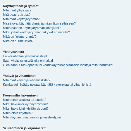
Käyttäjätasot ja ryhmät
Mitä ovat ylläpitäjät?
Mitä ovatr valvojat?
Mitä ovat käyttäjäryhmät?
Missä ovat käyttäjäryhmät ja miten liityn sellaiseen?
Miten pääsen käyttäjäryhmän johtajaksi?
Miksi jotkut käyttäjäryhmät näkyvät eri väreillä?
Mikä on “oletusryhmä”?
Mikä on “Tiimi” linkki?
Yksityisviestit
En voi lähettää yksityisviestejä!
Saan yksityisviestejä joita en halua!
Olen saanut roskapostia tai väärinkäytöksiä sisältäviä viestejä tältä foorumilta!
Ystävät ja vihamiehet
Mitä ovat kaveri ja vihamieslistat?
Kuinka voin lisätä / poistaa käyttäjiä kavereista tai vihamiehistä
Foorumilta hakeminen
Miten etsin alueelta tai alueilta?
Miksi hakuni ei löytänyt mitään?
Miksi haku johti tyhjään sivuun!?
Miten etsin käyttäjiä?
Miten löydän omat viestini ja viestiketjuni?
Seuraaminen ja kirjanmerkit