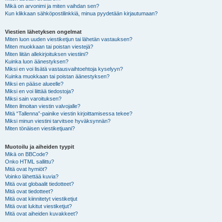
Mikä on arvonimi ja miten vaihdan sen?
Kun klikkaan sähköpostilinkkiä, minua pyydetään kirjautumaan?
Viestien lähetyksen ongelmat
Miten luon uuden viestiketjun tai lähetän vastauksen?
Miten muokkaan tai poistan viestejä?
Miten liitän allekirjoituksen viestiini?
Kuinka luon äänestyksen?
Miksi en voi lisätä vastausvaihtoehtoja kyselyyn?
Kuinka muokkaan tai poistan äänestyksen?
Miksi en pääse alueelle?
Miksi en voi liittää tiedostoja?
Miksi sain varoituksen?
Miten ilmoitan viestin valvojalle?
Mitä “Tallenna”-painike viestin kirjoittamisessa tekee?
Miksi minun viestini tarvitsee hyväksynnän?
Miten tönäisen viestiketjuani?
Muotoilu ja aiheiden tyypit
Mikä on BBCode?
Onko HTML sallittu?
Mitä ovat hymiöt?
Voinko lähettää kuvia?
Mitä ovat globaalit tiedotteet?
Mitä ovat tiedotteet?
Mitä ovat kiinnitetyt viestiketjut
Mitä ovat lukitut viestiketjut?
Mitä ovat aiheiden kuvakkeet?