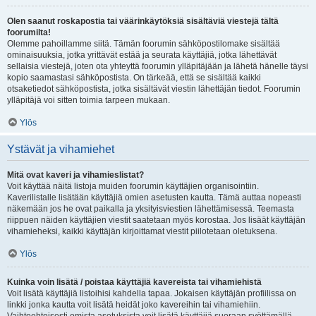
Olen saanut roskapostia tai väärinkäytöksiä sisältäviä viestejä tältä
foorumilta!
Olemme pahoillamme siitä. Tämän foorumin sähköpostilomake sisältää
ominaisuuksia, jotka yrittävät estää ja seurata käyttäjiä, jotka lähettävät
sellaisia viestejä, joten ota yhteyttä foorumin ylläpitäjään ja lähetä hänelle täysi
kopio saamastasi sähköpostista. On tärkeää, että se sisältää kaikki
otsaketiedot sähköpostista, jotka sisältävät viestin lähettäjän tiedot. Foorumin
ylläpitäjä voi sitten toimia tarpeen mukaan.
Ylös
Ystävät ja vihamiehet
Mitä ovat kaveri ja vihamieslistat?
Voit käyttää näitä listoja muiden foorumin käyttäjien organisointiin.
Kaverilistalle lisätään käyttäjiä omien asetusten kautta. Tämä auttaa nopeasti
näkemään jos he ovat paikalla ja yksityisviestien lähettämisessä. Teemasta
riippuen näiden käyttäjien viestit saatetaan myös korostaa. Jos lisäät käyttäjän
vihamieheksi, kaikki käyttäjän kirjoittamat viestit piilotetaan oletuksena.
Ylös
Kuinka voin lisätä / poistaa käyttäjiä kavereista tai vihamiehistä
Voit lisätä käyttäjiä listoihisi kahdella tapaa. Jokaisen käyttäjän profiilissa on
linkki jonka kautta voit lisätä heidät joko kavereihin tai vihamiehiin.