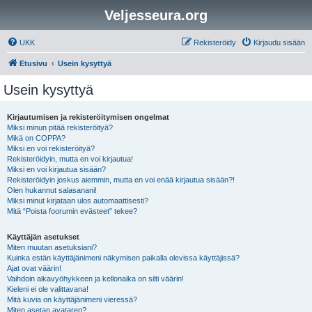
Veljesseura.org
UKK
Rekisteröidy
Kirjaudu sisään
Etusivu
Usein kysyttyä
Usein kysyttyä
Kirjautumisen ja rekisteröitymisen ongelmat
Miksi minun pitää rekisteröityä?
Mikä on COPPA?
Miksi en voi rekisteröityä?
Rekisteröidyin, mutta en voi kirjautua!
Miksi en voi kirjautua sisään?
Rekisteröidyin joskus aiemmin, mutta en voi enää kirjautua sisään?!
Olen hukannut salasanani!
Miksi minut kirjataan ulos automaattisesti?
Mitä “Poista foorumin evästeet” tekee?
Käyttäjän asetukset
Miten muutan asetuksiani?
Kuinka estän käyttäjänimeni näkymisen paikalla olevissa käyttäjissä?
Ajat ovat väärin!
Vaihdoin aikavyöhykkeen ja kellonaika on silti väärin!
Kieleni ei ole valittavana!
Mitä kuvia on käyttäjänimeni vieressä?
Miten asetan avataren?