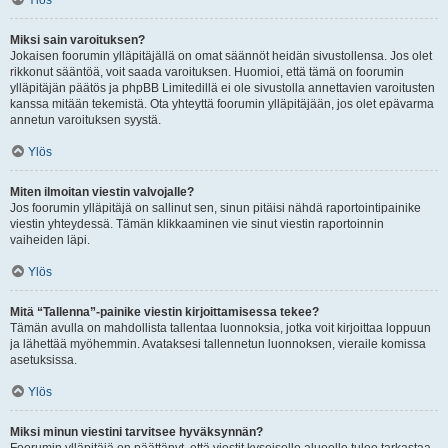
Ylös
Miksi sain varoituksen?
Jokaisen foorumin ylläpitäjällä on omat säännöt heidän sivustollensa. Jos olet
rikkonut sääntöä, voit saada varoituksen. Huomioi, että tämä on foorumin
ylläpitäjän päätös ja phpBB Limitedillä ei ole sivustolla annettavien varoitusten
kanssa mitään tekemistä. Ota yhteyttä foorumin ylläpitäjään, jos olet epävarma
annetun varoituksen syystä.
Ylös
Miten ilmoitan viestin valvojalle?
Jos foorumin ylläpitäjä on sallinut sen, sinun pitäisi nähdä raportointipainike
viestin yhteydessä. Tämän klikkaaminen vie sinut viestin raportoinnin
vaiheiden läpi.
Ylös
Mitä “Tallenna”-painike viestin kirjoittamisessa tekee?
Tämän avulla on mahdollista tallentaa luonnoksia, jotka voit kirjoittaa loppuun
ja lähettää myöhemmin. Avataksesi tallennetun luonnoksen, vieraile komissa
asetuksissa.
Ylös
Miksi minun viestini tarvitsee hyväksynnän?