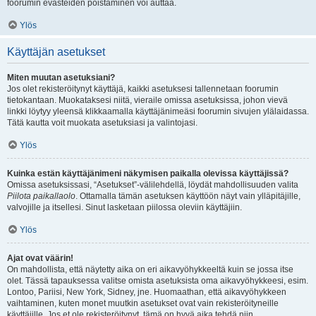
foorumin evästeiden poistaminen voi auttaa.
Ylös
Käyttäjän asetukset
Miten muutan asetuksiani?
Jos olet rekisteröitynyt käyttäjä, kaikki asetuksesi tallennetaan foorumin
tietokantaan. Muokataksesi niitä, vieraile omissa asetuksissa, johon vievä
linkki löytyy yleensä klikkaamalla käyttäjänimeäsi foorumin sivujen ylälaidassa.
Tätä kautta voit muokata asetuksiasi ja valintojasi.
Ylös
Kuinka estän käyttäjänimeni näkymisen paikalla olevissa käyttäjissä?
Omissa asetuksissasi, “Asetukset”-välilehdellä, löydät mahdollisuuden valita
Piilota paikallaolo
. Ottamalla tämän asetuksen käyttöön näyt vain ylläpitäjille,
valvojille ja itsellesi. Sinut lasketaan piilossa oleviin käyttäjiin.
Ylös
Ajat ovat väärin!
On mahdollista, että näytetty aika on eri aikavyöhykkeeltä kuin se jossa itse
olet. Tässä tapauksessa valitse omista asetuksista oma aikavyöhykkeesi, esim.
Lontoo, Pariisi, New York, Sidney, jne. Huomaathan, että aikavyöhykkeen
vaihtaminen, kuten monet muutkin asetukset ovat vain rekisteröityneille
käyttäjille. Jos et ole rekisteröitynyt, tämä on hyvä aika tehdä niin.