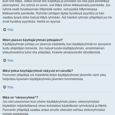
kuin voit liittyä. Jotkut voivat olla suljettuja ja joissakin voi olla jopa piilotettuja
jäsenyyksiä. Jos ryhmä on avoin, voit liittyä siihen klikkaamalla painiketta. Jos
ryhmä vaatii hyväksynnän liittymistä varten, voit pyytää liittymislupaa
klikkaamalla painiketta. Ryhmän johtajan täytyy hyväksyä pyyntösi ja hän
saattaa kysyä miksi haluat liittyä ryhmään. Älä häiriköi ryhmän ylläpitäjiä jos he
eivät hyväksy pyyntöäsi. Heillä on syynsä.
Ylös
Miten pääsen käyttäjäryhmän johtajaksi?
Käyttäjäryhmän johtaja on yleensä määritelty, kun käyttäjäryhmät on alunperin
luotu ylläpitäjän toimesta. Jos haluat luoda käyttäjäryhmän, ensimmäinen
yhteyshenkilösi tulisi olla ylläpitäjä. Kokeile yksityisviestin lähettämistä.
Ylös
Miksi jotkut käyttäjäryhmät näkyvät eri väreillä?
Foorumin ylläpitäjä voi määritellä tietyn käyttäjäryhmän jäsenille värin joka
helpottaa kyseisen käyttäjäryhmän jäsenten tunnistamista.
Ylös
Mikä on “oletusryhmä”?
Jos olet useamman kuin yhden käyttäjäryhmän jäsen, oletusryhmääsi
käytetään määriteltäessä sinun kohdallasi käytettävää ryhmäväriä ja titteliä.
Foorumin ylläpitäjä saattaa antaa sinulle oikeudet vaihtaa oletusryhmääsi
omista asetuksista.