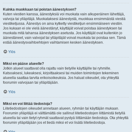
Kuinka muokkaan tai poistan äänestyksen?
Kuten viestien kanssa, äänestyksiä voi muokata vain alkuperäinen lähettäjä,
valvoja tai ylläpitäjä. Muokataksesi äänestystä, muokkaa ensimmäistä viestiä
viestiketjussa. Äänestys on aina kytketty viestiketjun ensimmäiseen viestiin.
Jos kukaan ei ole vielä äänestänyt, käyttäjät voivat poistaa äänestyksen tai
muokata mitä tahansa äänestyksen asetusta. Jos käyttäjät ovat kuitenkin jo
äänestäneet, vain valvojat tai ylläpitäjät voivat muokata tai poistaa sen. Tämä
estää äänestysvaihtoehtojen vaihtamisen kesken äänestyksen.
Ylös
Miksi en pääse alueelle?
Jotkin alueet saattavat olla rajattu vain tietyille käyttäjille tai ryhmille.
Katsoaksesi, lukeaksesi, kirjoittaaksesi tai muiden toimintojen tekeminen
alueella saattaa tarvita erikoisoikeuksia. Jos haluat oikeudet, ota yhteyttä
foorumin valvojaan tai ylläpitäjään.
Ylös
Miksi en voi liittää tiedostoja?
Liitetiedostojen oikeudet annetaan alueen, ryhmän tai käyttäjän mukaan.
Foorumin ylläpitäjä ei välttämättä ole sallinut liitetiedostojen liittämistä tietyllä
alueella tai vain tietyt ryhmät saattavat pystyä liittämään tiedostoja. Ota yhteyttä
foorumin ylläpitäjään jos et tiedä miksi et voi lisätä liitetiedostoja.