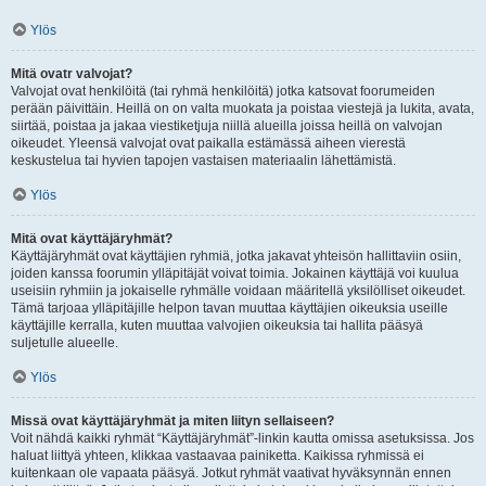
Ylös
Mitä ovatr valvojat?
Valvojat ovat henkilöitä (tai ryhmä henkilöitä) jotka katsovat foorumeiden
perään päivittäin. Heillä on on valta muokata ja poistaa viestejä ja lukita, avata,
siirtää, poistaa ja jakaa viestiketjuja niillä alueilla joissa heillä on valvojan
oikeudet. Yleensä valvojat ovat paikalla estämässä aiheen vierestä
keskustelua tai hyvien tapojen vastaisen materiaalin lähettämistä.
Ylös
Mitä ovat käyttäjäryhmät?
Käyttäjäryhmät ovat käyttäjien ryhmiä, jotka jakavat yhteisön hallittaviin osiin,
joiden kanssa foorumin ylläpitäjät voivat toimia. Jokainen käyttäjä voi kuulua
useisiin ryhmiin ja jokaiselle ryhmälle voidaan määritellä yksilölliset oikeudet.
Tämä tarjoaa ylläpitäjille helpon tavan muuttaa käyttäjien oikeuksia useille
käyttäjille kerralla, kuten muuttaa valvojien oikeuksia tai hallita pääsyä
suljetulle alueelle.
Ylös
Missä ovat käyttäjäryhmät ja miten liityn sellaiseen?
Voit nähdä kaikki ryhmät “Käyttäjäryhmät”-linkin kautta omissa asetuksissa. Jos
haluat liittyä yhteen, klikkaa vastaavaa painiketta. Kaikissa ryhmissä ei
kuitenkaan ole vapaata pääsyä. Jotkut ryhmät vaativat hyväksynnän ennen