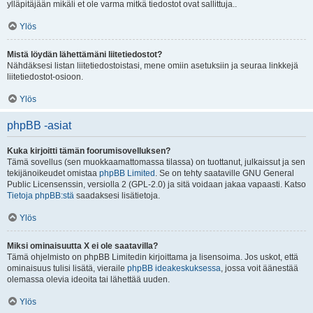
ylläpitäjään mikäli et ole varma mitkä tiedostot ovat sallittuja..
Ylös
Mistä löydän lähettämäni liitetiedostot?
Nähdäksesi listan liitetiedostoistasi, mene omiin asetuksiin ja seuraa linkkejä
liitetiedostot-osioon.
Ylös
phpBB -asiat
Kuka kirjoitti tämän foorumisovelluksen?
Tämä sovellus (sen muokkaamattomassa tilassa) on tuottanut, julkaissut ja sen
tekijänoikeudet omistaa
phpBB Limited
. Se on tehty saataville GNU General
Public Licensenssin, versiolla 2 (GPL-2.0) ja sitä voidaan jakaa vapaasti. Katso
Tietoja phpBB:stä
saadaksesi lisätietoja.
Ylös
Miksi ominaisuutta X ei ole saatavilla?
Tämä ohjelmisto on phpBB Limitedin kirjoittama ja lisensoima. Jos uskot, että
ominaisuus tulisi lisätä, vieraile
phpBB ideakeskuksessa
, jossa voit äänestää
olemassa olevia ideoita tai lähettää uuden.
Ylös