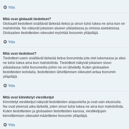
Ylös
Mitä ovat globaalit tiedotteet?
Globaalit tiedotteet sisältävät tärkeää tietoa ja sinun tulisi lukea ne aina kun on
mahdolista. Ne näkyvät jokaisen alueen ylälaidassa ja omissa asetuksissa.
Globaalien tiedotteiden oikeudet myöntää foorumin ylläpitäjä.
Ylös
Mitä ovat tiedotteet?
Tiedotteet usein sisältävät tärkeää tietoa foorumista jota olet lukemassa ja siksi
ne tulisi lukea aina kun mahdollista. Tiedotteet näkyvät jokaisen sivun
ylälaidassa niillä foorumeilla joihin ne on lähetetty. Kuten globaalien
tiedotteiden kohdalla, tiedotteiden lähettämisen oikeudet antaa foorumin
ylläpitäjä.
Ylös
Mitä ovat kiinnitetyt viestiketjut
Kiinnitetyt viestiketjut näkyvät tiedotteiden alapuolella ja ovat vain etusivulla.
Ne ovat yleensä aika tärkeitä, joten sinun tulisi lukea ne aina kun mahdollista.
Kuten tiedotteiden ja globaalien tiedotteiden kanssa, viestiketjujen
kiinnittämisen oikeudet määrittelee foorumin ylläpitäjä.
Ylös