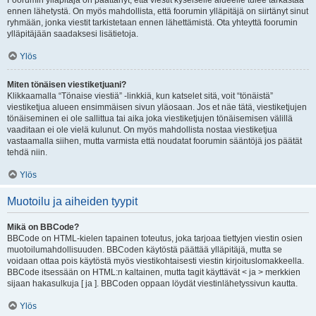
Foorumin ylläpitäjä on päättänyt, että viestit kyseiselle alueelle tulee tarkastaa
ennen lähetystä. On myös mahdollista, että foorumin ylläpitäjä on siirtänyt sinut
ryhmään, jonka viestit tarkistetaan ennen lähettämistä. Ota yhteyttä foorumin
ylläpitäjään saadaksesi lisätietoja.
Ylös
Miten tönäisen viestiketjuani?
Klikkaamalla “Tönaise viestiä” -linkkiä, kun katselet sitä, voit “tönäistä”
viestiketjua alueen ensimmäisen sivun yläosaan. Jos et näe tätä, viestiketjujen
tönäiseminen ei ole sallittua tai aika joka viestiketjujen tönäisemisen välillä
vaaditaan ei ole vielä kulunut. On myös mahdollista nostaa viestiketjua
vastaamalla siihen, mutta varmista että noudatat foorumin sääntöjä jos päätät
tehdä niin.
Ylös
Muotoilu ja aiheiden tyypit
Mikä on BBCode?
BBCode on HTML-kielen tapainen toteutus, joka tarjoaa tiettyjen viestin osien
muotoilumahdollisuuden. BBCoden käytöstä päättää ylläpitäjä, mutta se
voidaan ottaa pois käytöstä myös viestikohtaisesti viestin kirjoituslomakkeella.
BBCode itsessään on HTML:n kaltainen, mutta tagit käyttävät < ja > merkkien
sijaan hakasulkuja [ ja ]. BBCoden oppaan löydät viestinlähetyssivun kautta.
Ylös