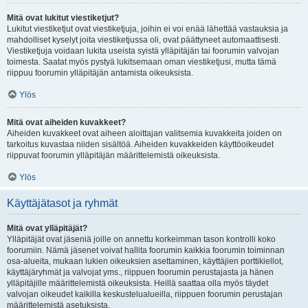
Mitä ovat lukitut viestiketjut?
Lukitut viestiketjut ovat viestiketjuja, joihin ei voi enää lähettää vastauksia ja
mahdolliset kyselyt joita viestiketjussa oli, ovat päättyneet automaattisesti.
Viestiketjuja voidaan lukita useista syistä ylläpitäjän tai foorumin valvojan
toimesta. Saatat myös pystyä lukitsemaan oman viestiketjusi, mutta tämä
riippuu foorumin ylläpitäjän antamista oikeuksista.
Ylös
Mitä ovat aiheiden kuvakkeet?
Aiheiden kuvakkeet ovat aiheen aloittajan valitsemia kuvakkeita joiden on
tarkoitus kuvastaa niiden sisältöä. Aiheiden kuvakkeiden käyttöoikeudet
riippuvat foorumin ylläpitäjän määrittelemistä oikeuksista.
Ylös
Käyttäjätasot ja ryhmät
Mitä ovat ylläpitäjät?
Ylläpitäjät ovat jäseniä joille on annettu korkeimman tason kontrolli koko
foorumiin. Nämä jäsenet voivat hallita foorumin kaikkia foorumin toiminnan
osa-alueita, mukaan lukien oikeuksien asettaminen, käyttäjien porttikiellot,
käyttäjäryhmät ja valvojat yms., riippuen foorumin perustajasta ja hänen
ylläpitäjille määrittelemistä oikeuksista. Heillä saattaa olla myös täydet
valvojan oikeudet kaikilla keskustelualueilla, riippuen foorumin perustajan
määrittelemistä asetuksista.