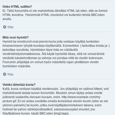
Onko HTML sallittu?
Ei. Tällä foorumilla ei ole mahdollista lähettää HTML:ää siten, että se toimisi
HTML-koodina. Yleisimmät HTML-muotoilut voi kuitenkin tehdä BBCoden
avulla.
Ylös
Mitä ovat hymiöt?
Hymiöt tai emoticonit ovat pieniä kuvia joita voidaan käyttää tunteiden
ilmaisemiseen lyhyitä koodeja käyttämällä. Esimerkiksi :) tarkoittaa iloista ja :(
tarkoittaa surullista. Hymiöiden täysi lista on nähtävillä
viestinlähetyslomakkeessa. Älä käytä hymiöitä liikaa, sillä ne voivat tehdä
viestistä lukukelvottoman ja valvoja voi poistaa niitä tai viestin kokonaan.
Foorumin ylläpitäjä on voinut myös määritellä rajan yksittäisen viestin
hymiöiden määrälle.
Ylös
Voinko lähettää kuvia?
Kyllä, kuvia voidaan käyttää viesteissäsi. Jos ylläpitäjä on sallinut liitteet, voit
mahdollisesti ladata kuvan foorumille. Muutoin sinun täytyy antaa osoite
julkisesti saatavilla olevaan kuvaan, esim. http://www.example.com/my-
picture.gif. Et voi antaa osoitetta omalla koneellasi oleviin kuviin (ellei se ole
yleinen palvelin) tai kuviin, jotka ovat käyttäjätunnistuksen takana, esim.
hotmail tai yahoo sähköpostilaatikot, salasanasuojatut sivustot, jne.
Näyttääksesi kuvan, käytä BBCoden [img]-tagia.