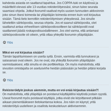
kahdesta asiasta on saattanut tapahtua. Jos COPPA-tuki on käytössä ja
määrittelit olevasi alle 13-vuotias rekisteröityessäsi, sinun tulee seurata
saamiasi ohjeita. Jotkut foorumit vaativat myös uusien tunnusten aktivoinnin
joko sinun itsesi toimesta tai ylläpitäjän toimesta ennen kuin voit kirjautua
sisään. Tämä tieto kerrottiin rekisteröitymisen yhteydessä. Jos sinulle
lähetettiin sähköpostia, seuraa ohjeita. Jos et saanut sähköpostia, olet
saattanut antaa virheellisen sähköpostiosoitteen tai sähköpostit ovat
saattaneet jäädä roskapostisuodattimeen. Jos olet varma, että antamasi
sähköpostiosoite oli oikein, yritä ottaa yhteyttä foorumin ylläpitäjään.
Ylös
Miksi en voi kirjautua sisään?
Tämän tapahtumiseen on useita syitä. Ensin, varmista että tunnuksesi ja
salasanasi ovat oikein. Jos ne ovat, ota yhteyttä foorumin ylläpitäjään
varmistaaksesi, että sinulla ei ole porttikieltoja. On myös mahdollista, että
sivuston omistajalla on asetusvirhe heidän päässään ja heidän pitäisi korjata
se.
Ylös
Rekisteröidyin joskus aiemmin, mutta en voi enää kirjautua sisään?!
On mahdollista, että ylläpitäjä on poistanut käyttäjätilisi käytöstä jostain syystä.
Useat foorumit myös poistavat käyttäjiä, jotka eivät ole kirjoittaneet pitkään
aikaan pienentääkseen tietokantansa kokoa. Jos näin on käynyt, yritä
rekisteröityä uudelleen ja osallistu keskusteluun aktiivisemmin.