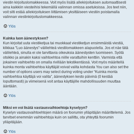
viestin kirjoituslomakkeessa. Voit myös lisätä allekirjoituksen automaattisesti
aina kaikkiin viesteihisi tekemällä valinnan omissa asetuksissa. Jos teet niin,
voit silti estää allekirjoituksen liittämisen yksittäiseen viestiin poistamalla
valinnan viestinkirjoituslomakkeessa.
Ylös
Kuinka luon äänestyksen?
Kun kirjoitat uuta viestiketjua tai muokkaat viestiketjun ensimmäistä viestiä,
klikkaa "Luo äänestys"-välilehteä viestilomakkeen alapuolella. Jos et näe tätä
välilehteä, sinulla ei ole tarvittavia oikeuksia äänestysten luomiseen. Syötä
otsikko ja ainakin kaksi vaihtoehtoa niille varattuihin kenttiin. Varmista että
jokainen vaihtoehto on omalla rivillään tekstikentässä. Voit myös määritellä
kuinka monta vaihtoehtoa käyttäjät voivat valita kohdasta You can also set the
number of options users may select during voting under “Kuinka monta
vaihtoehtoa käyttäjä voi valita”, äänestyksen kesto päivinä (0 kestää
loputtomasti) ja viimeisenä voit antaa käyttäjille mahdollisuuden muuttaa
ääntään.
Ylös
Miksi en voi lisätä vastausvaihtoehtoja kyselyyn?
Kyselyn vastausvaihtoehtojen määrä on foorumin ylläpitäjän määrittelemä. Jos
tarvitset enemmän vaihtoehtoja kuin on sallittu, ota yhteyttä foorumin
ylläpitäjään.
Ylös