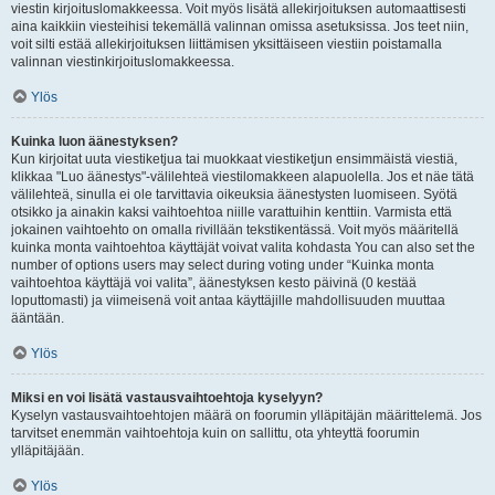
viestin kirjoituslomakkeessa. Voit myös lisätä allekirjoituksen automaattisesti
aina kaikkiin viesteihisi tekemällä valinnan omissa asetuksissa. Jos teet niin,
voit silti estää allekirjoituksen liittämisen yksittäiseen viestiin poistamalla
valinnan viestinkirjoituslomakkeessa.
Ylös
Kuinka luon äänestyksen?
Kun kirjoitat uuta viestiketjua tai muokkaat viestiketjun ensimmäistä viestiä,
klikkaa "Luo äänestys"-välilehteä viestilomakkeen alapuolella. Jos et näe tätä
välilehteä, sinulla ei ole tarvittavia oikeuksia äänestysten luomiseen. Syötä
otsikko ja ainakin kaksi vaihtoehtoa niille varattuihin kenttiin. Varmista että
jokainen vaihtoehto on omalla rivillään tekstikentässä. Voit myös määritellä
kuinka monta vaihtoehtoa käyttäjät voivat valita kohdasta You can also set the
number of options users may select during voting under “Kuinka monta
vaihtoehtoa käyttäjä voi valita”, äänestyksen kesto päivinä (0 kestää
loputtomasti) ja viimeisenä voit antaa käyttäjille mahdollisuuden muuttaa
ääntään.
Ylös
Miksi en voi lisätä vastausvaihtoehtoja kyselyyn?
Kyselyn vastausvaihtoehtojen määrä on foorumin ylläpitäjän määrittelemä. Jos
tarvitset enemmän vaihtoehtoja kuin on sallittu, ota yhteyttä foorumin
ylläpitäjään.
Ylös