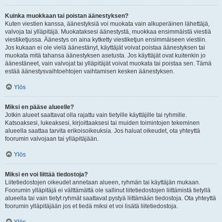
Kuinka muokkaan tai poistan äänestyksen?
Kuten viestien kanssa, äänestyksiä voi muokata vain alkuperäinen lähettäjä,
valvoja tai ylläpitäjä. Muokataksesi äänestystä, muokkaa ensimmäistä viestiä
viestiketjussa. Äänestys on aina kytketty viestiketjun ensimmäiseen viestiin.
Jos kukaan ei ole vielä äänestänyt, käyttäjät voivat poistaa äänestyksen tai
muokata mitä tahansa äänestyksen asetusta. Jos käyttäjät ovat kuitenkin jo
äänestäneet, vain valvojat tai ylläpitäjät voivat muokata tai poistaa sen. Tämä
estää äänestysvaihtoehtojen vaihtamisen kesken äänestyksen.
Ylös
Miksi en pääse alueelle?
Jotkin alueet saattavat olla rajattu vain tietyille käyttäjille tai ryhmille.
Katsoaksesi, lukeaksesi, kirjoittaaksesi tai muiden toimintojen tekeminen
alueella saattaa tarvita erikoisoikeuksia. Jos haluat oikeudet, ota yhteyttä
foorumin valvojaan tai ylläpitäjään.
Ylös
Miksi en voi liittää tiedostoja?
Liitetiedostojen oikeudet annetaan alueen, ryhmän tai käyttäjän mukaan.
Foorumin ylläpitäjä ei välttämättä ole sallinut liitetiedostojen liittämistä tietyllä
alueella tai vain tietyt ryhmät saattavat pystyä liittämään tiedostoja. Ota yhteyttä
foorumin ylläpitäjään jos et tiedä miksi et voi lisätä liitetiedostoja.