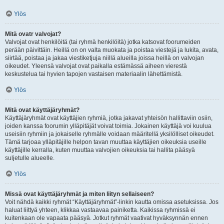
Ylös
Mitä ovatr valvojat?
Valvojat ovat henkilöitä (tai ryhmä henkilöitä) jotka katsovat foorumeiden
perään päivittäin. Heillä on on valta muokata ja poistaa viestejä ja lukita, avata,
siirtää, poistaa ja jakaa viestiketjuja niillä alueilla joissa heillä on valvojan
oikeudet. Yleensä valvojat ovat paikalla estämässä aiheen vierestä
keskustelua tai hyvien tapojen vastaisen materiaalin lähettämistä.
Ylös
Mitä ovat käyttäjäryhmät?
Käyttäjäryhmät ovat käyttäjien ryhmiä, jotka jakavat yhteisön hallittaviin osiin,
joiden kanssa foorumin ylläpitäjät voivat toimia. Jokainen käyttäjä voi kuulua
useisiin ryhmiin ja jokaiselle ryhmälle voidaan määritellä yksilölliset oikeudet.
Tämä tarjoaa ylläpitäjille helpon tavan muuttaa käyttäjien oikeuksia useille
käyttäjille kerralla, kuten muuttaa valvojien oikeuksia tai hallita pääsyä
suljetulle alueelle.
Ylös
Missä ovat käyttäjäryhmät ja miten liityn sellaiseen?
Voit nähdä kaikki ryhmät “Käyttäjäryhmät”-linkin kautta omissa asetuksissa. Jos
haluat liittyä yhteen, klikkaa vastaavaa painiketta. Kaikissa ryhmissä ei
kuitenkaan ole vapaata pääsyä. Jotkut ryhmät vaativat hyväksynnän ennen