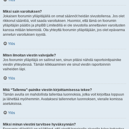
Ylös
Miksi sain varoituksen?
Jokaisen foorumin ylläpitäjällä on omat säännöt heidän sivustollensa. Jos olet
rikkonut sääntöä, voit saada varoituksen. Huomioi, että tämä on foorumin
ylläpitäjän päätös ja phpBB Limitedillä ei ole sivustolla annettavien varoitusten
kanssa mitään tekemistä. Ota yhteyttä foorumin ylläpitäjään, jos olet epävarma
annetun varoituksen syystä.
Ylös
Miten ilmoitan viestin valvojalle?
Jos foorumin ylläpitäjä on sallinut sen, sinun pitäisi nähdä raportointipainike
viestin yhteydessä. Tämän klikkaaminen vie sinut viestin raportoinnin
vaiheiden läpi.
Ylös
Mitä “Tallenna”-painike viestin kirjoittamisessa tekee?
Tämän avulla on mahdollista tallentaa luonnoksia, jotka voit kirjoittaa loppuun
ja lähettää myöhemmin. Avataksesi tallennetun luonnoksen, vieraile komissa
asetuksissa.
Ylös
Miksi minun viestini tarvitsee hyväksynnän?