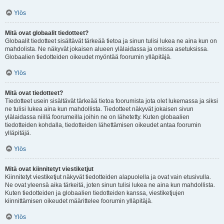
Ylös
Mitä ovat globaalit tiedotteet?
Globaalit tiedotteet sisältävät tärkeää tietoa ja sinun tulisi lukea ne aina kun on
mahdolista. Ne näkyvät jokaisen alueen ylälaidassa ja omissa asetuksissa.
Globaalien tiedotteiden oikeudet myöntää foorumin ylläpitäjä.
Ylös
Mitä ovat tiedotteet?
Tiedotteet usein sisältävät tärkeää tietoa foorumista jota olet lukemassa ja siksi
ne tulisi lukea aina kun mahdollista. Tiedotteet näkyvät jokaisen sivun
ylälaidassa niillä foorumeilla joihin ne on lähetetty. Kuten globaalien
tiedotteiden kohdalla, tiedotteiden lähettämisen oikeudet antaa foorumin
ylläpitäjä.
Ylös
Mitä ovat kiinnitetyt viestiketjut
Kiinnitetyt viestiketjut näkyvät tiedotteiden alapuolella ja ovat vain etusivulla.
Ne ovat yleensä aika tärkeitä, joten sinun tulisi lukea ne aina kun mahdollista.
Kuten tiedotteiden ja globaalien tiedotteiden kanssa, viestiketjujen
kiinnittämisen oikeudet määrittelee foorumin ylläpitäjä.
Ylös