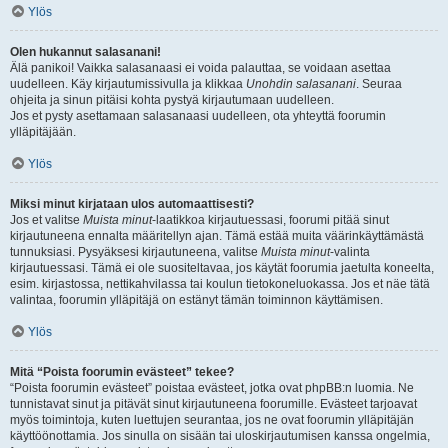
Ylös
Olen hukannut salasanani!
Älä panikoi! Vaikka salasanaasi ei voida palauttaa, se voidaan asettaa
uudelleen. Käy kirjautumissivulla ja klikkaa
Unohdin salasanani
. Seuraa
ohjeita ja sinun pitäisi kohta pystyä kirjautumaan uudelleen.
Jos et pysty asettamaan salasanaasi uudelleen, ota yhteyttä foorumin
ylläpitäjään.
Ylös
Miksi minut kirjataan ulos automaattisesti?
Jos et valitse
Muista minut
-laatikkoa kirjautuessasi, foorumi pitää sinut
kirjautuneena ennalta määritellyn ajan. Tämä estää muita väärinkäyttämästä
tunnuksiasi. Pysyäksesi kirjautuneena, valitse
Muista minut
-valinta
kirjautuessasi. Tämä ei ole suositeltavaa, jos käytät foorumia jaetulta koneelta,
esim. kirjastossa, nettikahvilassa tai koulun tietokoneluokassa. Jos et näe tätä
valintaa, foorumin ylläpitäjä on estänyt tämän toiminnon käyttämisen.
Ylös
Mitä “Poista foorumin evästeet” tekee?
“Poista foorumin evästeet” poistaa evästeet, jotka ovat phpBB:n luomia. Ne
tunnistavat sinut ja pitävät sinut kirjautuneena foorumille. Evästeet tarjoavat
myös toimintoja, kuten luettujen seurantaa, jos ne ovat foorumin ylläpitäjän
käyttöönottamia. Jos sinulla on sisään tai uloskirjautumisen kanssa ongelmia,