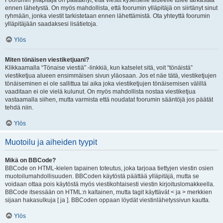
Foorumin ylläpitäjä on päättänyt, että viestit kyseiselle alueelle tulee tarkastaa
ennen lähetystä. On myös mahdollista, että foorumin ylläpitäjä on siirtänyt sinut
ryhmään, jonka viestit tarkistetaan ennen lähettämistä. Ota yhteyttä foorumin
ylläpitäjään saadaksesi lisätietoja.
Ylös
Miten tönäisen viestiketjuani?
Klikkaamalla “Tönaise viestiä” -linkkiä, kun katselet sitä, voit “tönäistä”
viestiketjua alueen ensimmäisen sivun yläosaan. Jos et näe tätä, viestiketjujen
tönäiseminen ei ole sallittua tai aika joka viestiketjujen tönäisemisen välillä
vaaditaan ei ole vielä kulunut. On myös mahdollista nostaa viestiketjua
vastaamalla siihen, mutta varmista että noudatat foorumin sääntöjä jos päätät
tehdä niin.
Ylös
Muotoilu ja aiheiden tyypit
Mikä on BBCode?
BBCode on HTML-kielen tapainen toteutus, joka tarjoaa tiettyjen viestin osien
muotoilumahdollisuuden. BBCoden käytöstä päättää ylläpitäjä, mutta se
voidaan ottaa pois käytöstä myös viestikohtaisesti viestin kirjoituslomakkeella.
BBCode itsessään on HTML:n kaltainen, mutta tagit käyttävät < ja > merkkien
sijaan hakasulkuja [ ja ]. BBCoden oppaan löydät viestinlähetyssivun kautta.
Ylös