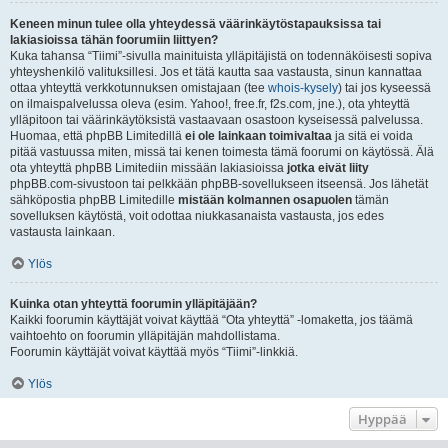
Keneen minun tulee olla yhteydessä väärinkäytöstapauksissa tai
lakiasioissa tähän foorumiin liittyen?
Kuka tahansa “Tiimi”-sivulla mainituista ylläpitäjistä on todennäköisesti sopiva
yhteyshenkilö valituksillesi. Jos et tätä kautta saa vastausta, sinun kannattaa
ottaa yhteyttä verkkotunnuksen omistajaan (tee
whois-kysely
) tai jos kyseessä
on ilmaispalvelussa oleva (esim. Yahoo!, free.fr, f2s.com, jne.), ota yhteyttä
ylläpitoon tai väärinkäytöksistä vastaavaan osastoon kyseisessä palvelussa.
Huomaa, että phpBB Limitedillä
ei ole lainkaan toimivaltaa
ja sitä ei voida
pitää vastuussa miten, missä tai kenen toimesta tämä foorumi on käytössä. Älä
ota yhteyttä phpBB Limitediin missään lakiasioissa
jotka eivät liity
phpBB.com-sivustoon tai pelkkään phpBB-sovellukseen itseensä. Jos lähetät
sähköpostia phpBB Limitedille
mistään kolmannen osapuolen
tämän
sovelluksen käytöstä, voit odottaa niukkasanaista vastausta, jos edes
vastausta lainkaan.
Ylös
Kuinka otan yhteyttä foorumin ylläpitäjään?
Kaikki foorumin käyttäjät voivat käyttää “Ota yhteyttä” -lomaketta, jos täämä
vaihtoehto on foorumin ylläpitäjän mahdollistama.
Foorumin käyttäjät voivat käyttää myös “Tiimi”-linkkiä.
Ylös
Hyppää