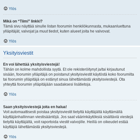
Ylös
Mikä on “Tiimi” linkki?
Tämä sivu näyttää sinulle listan foorumin henkilökunnasta, mukaanluettuna
ylläpitäjät, valvojat ja muut tiedot, kuten alueet joita he valvovat.
Ylös
Yksityisviestit
En voi lähettää yksityisviestejä!
Tähän on kolme mahdollista syytä. Et ole rekisteröitynyt ja/tai kirjautunut
sisään, foorumin ylläpitäjä on poistanut yksityisviestit käytöstä koko foorumilta
tai foorumin ylläpitäjä on estänyt sinua lähettämästä yksityisviestejä. Ota
yhteyttä foorumin ylläpitäjään saadaksesi lisätietoja.
Ylös
Saan yksityisviestejä joita en halua!
Voit automaattisesti poistaa yksityisviestit tietyltä käyttäjältä käyttämällä
käyttäjänhallinnan viestisääntöjä. Jos saat väärinkäytöksiä sisältäviä viestejä
tietyltä käyttäjältä, voit raportoida viestit valvojille. Heillä on oikeudet estää
käyttäjiä lähettämästä yksityisviestejä.
Ylös