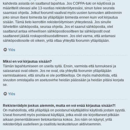
kahdesta asiasta on saattanut tapahtua. Jos COPPA-tuki on käytössä ja
määrittelit olevasi alle 13-vuotias rekisteröityessäsi, sinun tulee seurata
saamiasi ohjeita. Jotkut foorumit vaativat myös uusien tunnusten aktivoinnin
joko sinun itsesi toimesta tai ylläpitäjän toimesta ennen kuin voit kirjautua
sisään. Tämä tieto kerrottiin rekisteröitymisen yhteydessä. Jos sinulle
lähetettiin sähköpostia, seuraa ohjeita. Jos et saanut sähköpostia, olet
saattanut antaa virheellisen sähköpostiosoitteen tai sähköpostit ovat
saattaneet jäädä roskapostisuodattimeen. Jos olet varma, että antamasi
sähköpostiosoite oli oikein, yritä ottaa yhteyttä foorumin ylläpitäjään.
Ylös
Miksi en voi kirjautua sisään?
Tämän tapahtumiseen on useita syitä. Ensin, varmista että tunnuksesi ja
salasanasi ovat oikein. Jos ne ovat, ota yhteyttä foorumin ylläpitäjään
varmistaaksesi, että sinulla ei ole porttikieltoja. On myös mahdollista, että
sivuston omistajalla on asetusvirhe heidän päässään ja heidän pitäisi korjata
se.
Ylös
Rekisteröidyin joskus aiemmin, mutta en voi enää kirjautua sisään?!
On mahdollista, että ylläpitäjä on poistanut käyttäjätilisi käytöstä jostain syystä.
Useat foorumit myös poistavat käyttäjiä, jotka eivät ole kirjoittaneet pitkään
aikaan pienentääkseen tietokantansa kokoa. Jos näin on käynyt, yritä
rekisteröityä uudelleen ja osallistu keskusteluun aktiivisemmin.