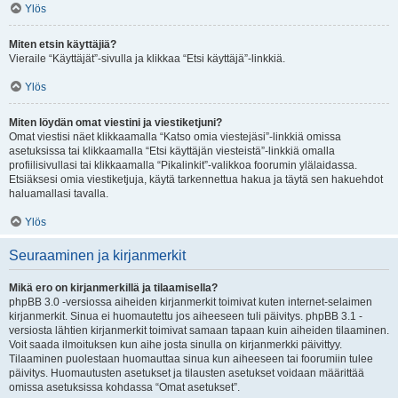
Ylös
Miten etsin käyttäjiä?
Vieraile “Käyttäjät”-sivulla ja klikkaa “Etsi käyttäjä”-linkkiä.
Ylös
Miten löydän omat viestini ja viestiketjuni?
Omat viestisi näet klikkaamalla “Katso omia viestejäsi”-linkkiä omissa
asetuksissa tai klikkaamalla “Etsi käyttäjän viesteistä”-linkkiä omalla
profiilisivullasi tai klikkaamalla “Pikalinkit”-valikkoa foorumin ylälaidassa.
Etsiäksesi omia viestiketjuja, käytä tarkennettua hakua ja täytä sen hakuehdot
haluamallasi tavalla.
Ylös
Seuraaminen ja kirjanmerkit
Mikä ero on kirjanmerkillä ja tilaamisella?
phpBB 3.0 -versiossa aiheiden kirjanmerkit toimivat kuten internet-selaimen
kirjanmerkit. Sinua ei huomautettu jos aiheeseen tuli päivitys. phpBB 3.1 -
versiosta lähtien kirjanmerkit toimivat samaan tapaan kuin aiheiden tilaaminen.
Voit saada ilmoituksen kun aihe josta sinulla on kirjanmerkki päivittyy.
Tilaaminen puolestaan huomauttaa sinua kun aiheeseen tai foorumiin tulee
päivitys. Huomautusten asetukset ja tilausten asetukset voidaan määrittää
omissa asetuksissa kohdassa “Omat asetukset”.