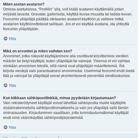
Miten asetan avataren?
Omissa asetuksissa, “Profiilin” alla, voit lisätä avataren käyttämällä jotain
neljästä tavasta: Gravatar, galleriasta, käyttää kuvaa muualta tai ladata kuvan.
Foorumin ylläpitäjä päättää otetaanko avataret käyttöön ja valitsee mitkä
avatarien käyttöönottotavat sallitaan. Jos et voi käyttää avataria, ota yhteyttä
foorumin ylläpitäjään.
Ylös
Mikä on arvonimi ja miten vaihdan sen?
Arvonimet, jotka näkyvät käyttäjänimesi alla osoittavat kirjoittamiesi viestien
määrän tai tietyt käyttäjät, kuten ylläpitäjät tai valvojat. Yleensä et voi vaihtaa
minkään arvonimen tekstiä, sillä nämä ovat ylläpitäjän määrittelemiä. Älä
kirjoita viestejä vain parantaaksesi arvonimeäsi. Useimmat foorumit eivät siedä
tätä ja valvojat tai ylläpitäjät voivat yksinkertaisesti pienentää viestilaskuriasi.
Ylös
Kun klikkaan sähköpostilinkkiä, minua pyydetään kirjautumaan?
Vain rekisteröityneet käyttäjät voivat lähettää sähköpostia muille käyttäjille
sisäänrakennetulla sähköpostilomakkeella ja vain jos ylläpitäjä sallii tämän
ominaisuuden. Kirjautuminen vaaditaan, jotta tunnistautumattomat käyttäjät
eivät voisi väärinkäyttää sähköpostijärjestelmää.
Ylös