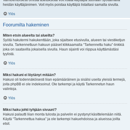
Vaihtoehtoisesti omista asetuksista voit lisätä käyttäjiä suoraan syöttämällä
heidän käyttäjänimen. Voit myös poistaa käyttäjiä listaltasi samalta sivulta.
Ylös
Foorumilta hakeminen
Miten etsin alueelta tai alueilta?
Syötä hakutermi hakukenttään, joka sijaitsee etusivulla, alueen tai viestiketjun
sivulla. Tarkennettuun hakuun pääset klikkaamalla “Tarkennettu haku”-linkkiä
joka on saatavilla jokaisella sivulla. Haun sijainti voi riippua käyttämästäsi
tyylistä.
Ylös
Miksi hakuni ei löytänyt mitään?
Hakusi oli todennäköisesti liian epämääräinen ja sisälsi useita yleisiä termejä,
joita phpBB ei ole indeksoinut. Ole tarkempi ja käytä Tarkennetun haun
valintoja.
Ylös
Miksi haku johti tyhjään sivuun!?
Hakusi palautti liian monta tulosta ja palvelin ei pystynyt käsittelemään niitä.
Käytä “Tarkennettua hakua” ja ole tarkempi hakuehdoissa ja alueissa joilta
etsit.