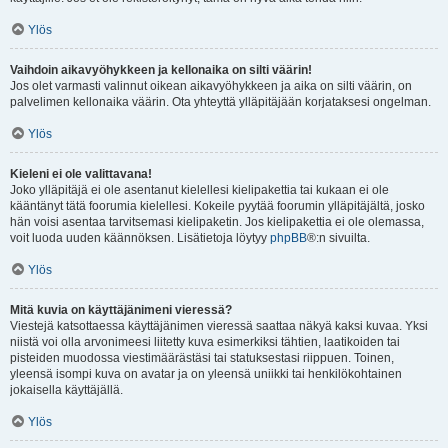
Ylös
Vaihdoin aikavyöhykkeen ja kellonaika on silti väärin!
Jos olet varmasti valinnut oikean aikavyöhykkeen ja aika on silti väärin, on
palvelimen kellonaika väärin. Ota yhteyttä ylläpitäjään korjataksesi ongelman.
Ylös
Kieleni ei ole valittavana!
Joko ylläpitäjä ei ole asentanut kielellesi kielipakettia tai kukaan ei ole
kääntänyt tätä foorumia kielellesi. Kokeile pyytää foorumin ylläpitäjältä, josko
hän voisi asentaa tarvitsemasi kielipaketin. Jos kielipakettia ei ole olemassa,
voit luoda uuden käännöksen. Lisätietoja löytyy
phpBB
®:n sivuilta.
Ylös
Mitä kuvia on käyttäjänimeni vieressä?
Viestejä katsottaessa käyttäjänimen vieressä saattaa näkyä kaksi kuvaa. Yksi
niistä voi olla arvonimeesi liitetty kuva esimerkiksi tähtien, laatikoiden tai
pisteiden muodossa viestimäärästäsi tai statuksestasi riippuen. Toinen,
yleensä isompi kuva on avatar ja on yleensä uniikki tai henkilökohtainen
jokaisella käyttäjällä.
Ylös