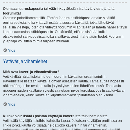
Olen saanut roskapostia tai väärinkäytöksiä sisältäviä viestejä tältä
foorumilta!
Olemme pahoillamme siitä. Tämän foorumin sähköpostilomake sisältää
ominaisuuksia, jotka yrittävät estää ja seurata käyttäjiä, jotka lähettävät
sellaisia viestejä, joten ota yhteyttä foorumin ylläpitäjään ja lähetä hänelle täysi
kopio saamastasi sähköpostista. On tärkeää, että se sisältää kaikki
otsaketiedot sähköpostista, jotka sisältävät viestin lähettäjän tiedot. Foorumin
ylläpitäjä voi sitten toimia tarpeen mukaan.
Ylös
Ystävät ja vihamiehet
Mitä ovat kaveri ja vihamieslistat?
Voit käyttää näitä listoja muiden foorumin käyttäjien organisointiin.
Kaverilistalle lisätään käyttäjiä omien asetusten kautta. Tämä auttaa nopeasti
näkemään jos he ovat paikalla ja yksityisviestien lähettämisessä. Teemasta
riippuen näiden käyttäjien viestit saatetaan myös korostaa. Jos lisäät käyttäjän
vihamieheksi, kaikki käyttäjän kirjoittamat viestit piilotetaan oletuksena.
Ylös
Kuinka voin lisätä / poistaa käyttäjiä kavereista tai vihamiehistä
Voit lisätä käyttäjiä listoihisi kahdella tapaa. Jokaisen käyttäjän profiilissa on
linkki jonka kautta voit lisätä heidät joko kavereihin tai vihamiehiin.