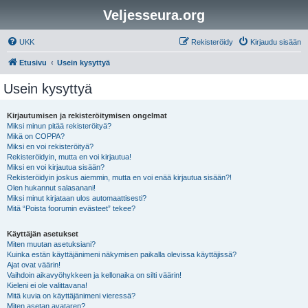
Veljesseura.org
UKK
Rekisteröidy
Kirjaudu sisään
Etusivu
Usein kysyttyä
Usein kysyttyä
Kirjautumisen ja rekisteröitymisen ongelmat
Miksi minun pitää rekisteröityä?
Mikä on COPPA?
Miksi en voi rekisteröityä?
Rekisteröidyin, mutta en voi kirjautua!
Miksi en voi kirjautua sisään?
Rekisteröidyin joskus aiemmin, mutta en voi enää kirjautua sisään?!
Olen hukannut salasanani!
Miksi minut kirjataan ulos automaattisesti?
Mitä “Poista foorumin evästeet” tekee?
Käyttäjän asetukset
Miten muutan asetuksiani?
Kuinka estän käyttäjänimeni näkymisen paikalla olevissa käyttäjissä?
Ajat ovat väärin!
Vaihdoin aikavyöhykkeen ja kellonaika on silti väärin!
Kieleni ei ole valittavana!
Mitä kuvia on käyttäjänimeni vieressä?
Miten asetan avataren?