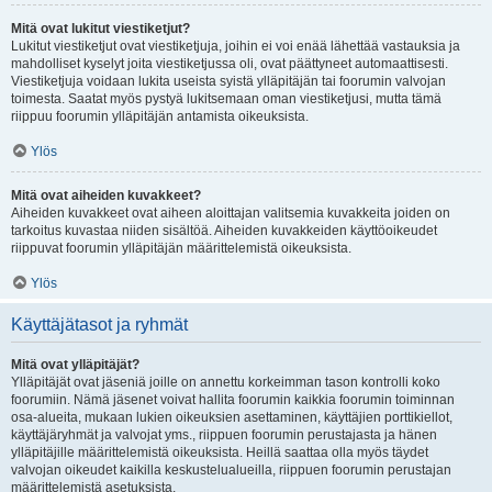
Mitä ovat lukitut viestiketjut?
Lukitut viestiketjut ovat viestiketjuja, joihin ei voi enää lähettää vastauksia ja
mahdolliset kyselyt joita viestiketjussa oli, ovat päättyneet automaattisesti.
Viestiketjuja voidaan lukita useista syistä ylläpitäjän tai foorumin valvojan
toimesta. Saatat myös pystyä lukitsemaan oman viestiketjusi, mutta tämä
riippuu foorumin ylläpitäjän antamista oikeuksista.
Ylös
Mitä ovat aiheiden kuvakkeet?
Aiheiden kuvakkeet ovat aiheen aloittajan valitsemia kuvakkeita joiden on
tarkoitus kuvastaa niiden sisältöä. Aiheiden kuvakkeiden käyttöoikeudet
riippuvat foorumin ylläpitäjän määrittelemistä oikeuksista.
Ylös
Käyttäjätasot ja ryhmät
Mitä ovat ylläpitäjät?
Ylläpitäjät ovat jäseniä joille on annettu korkeimman tason kontrolli koko
foorumiin. Nämä jäsenet voivat hallita foorumin kaikkia foorumin toiminnan
osa-alueita, mukaan lukien oikeuksien asettaminen, käyttäjien porttikiellot,
käyttäjäryhmät ja valvojat yms., riippuen foorumin perustajasta ja hänen
ylläpitäjille määrittelemistä oikeuksista. Heillä saattaa olla myös täydet
valvojan oikeudet kaikilla keskustelualueilla, riippuen foorumin perustajan
määrittelemistä asetuksista.