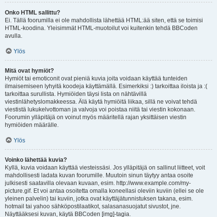
Onko HTML sallittu?
Ei. Tällä foorumilla ei ole mahdollista lähettää HTML:ää siten, että se toimisi
HTML-koodina. Yleisimmät HTML-muotoilut voi kuitenkin tehdä BBCoden
avulla.
Ylös
Mitä ovat hymiöt?
Hymiöt tai emoticonit ovat pieniä kuvia joita voidaan käyttää tunteiden
ilmaisemiseen lyhyitä koodeja käyttämällä. Esimerkiksi :) tarkoittaa iloista ja :(
tarkoittaa surullista. Hymiöiden täysi lista on nähtävillä
viestinlähetyslomakkeessa. Älä käytä hymiöitä liikaa, sillä ne voivat tehdä
viestistä lukukelvottoman ja valvoja voi poistaa niitä tai viestin kokonaan.
Foorumin ylläpitäjä on voinut myös määritellä rajan yksittäisen viestin
hymiöiden määrälle.
Ylös
Voinko lähettää kuvia?
Kyllä, kuvia voidaan käyttää viesteissäsi. Jos ylläpitäjä on sallinut liitteet, voit
mahdollisesti ladata kuvan foorumille. Muutoin sinun täytyy antaa osoite
julkisesti saatavilla olevaan kuvaan, esim. http://www.example.com/my-
picture.gif. Et voi antaa osoitetta omalla koneellasi oleviin kuviin (ellei se ole
yleinen palvelin) tai kuviin, jotka ovat käyttäjätunnistuksen takana, esim.
hotmail tai yahoo sähköpostilaatikot, salasanasuojatut sivustot, jne.
Näyttääksesi kuvan, käytä BBCoden [img]-tagia.