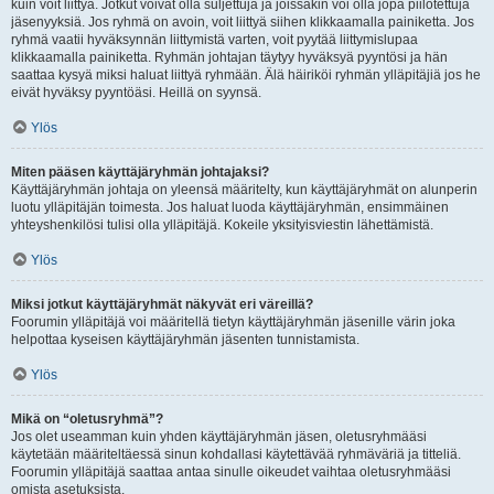
kuin voit liittyä. Jotkut voivat olla suljettuja ja joissakin voi olla jopa piilotettuja
jäsenyyksiä. Jos ryhmä on avoin, voit liittyä siihen klikkaamalla painiketta. Jos
ryhmä vaatii hyväksynnän liittymistä varten, voit pyytää liittymislupaa
klikkaamalla painiketta. Ryhmän johtajan täytyy hyväksyä pyyntösi ja hän
saattaa kysyä miksi haluat liittyä ryhmään. Älä häiriköi ryhmän ylläpitäjiä jos he
eivät hyväksy pyyntöäsi. Heillä on syynsä.
Ylös
Miten pääsen käyttäjäryhmän johtajaksi?
Käyttäjäryhmän johtaja on yleensä määritelty, kun käyttäjäryhmät on alunperin
luotu ylläpitäjän toimesta. Jos haluat luoda käyttäjäryhmän, ensimmäinen
yhteyshenkilösi tulisi olla ylläpitäjä. Kokeile yksityisviestin lähettämistä.
Ylös
Miksi jotkut käyttäjäryhmät näkyvät eri väreillä?
Foorumin ylläpitäjä voi määritellä tietyn käyttäjäryhmän jäsenille värin joka
helpottaa kyseisen käyttäjäryhmän jäsenten tunnistamista.
Ylös
Mikä on “oletusryhmä”?
Jos olet useamman kuin yhden käyttäjäryhmän jäsen, oletusryhmääsi
käytetään määriteltäessä sinun kohdallasi käytettävää ryhmäväriä ja titteliä.
Foorumin ylläpitäjä saattaa antaa sinulle oikeudet vaihtaa oletusryhmääsi
omista asetuksista.