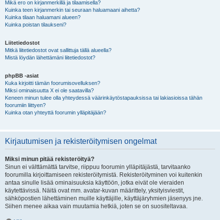
Mikä ero on kirjanmerkillä ja tilaamisella?
Kuinka teen kirjanmerkin tai seuraan haluamaani aihetta?
Kuinka tilaan haluamani alueen?
Kuinka poistan tilaukseni?
Liitetiedostot
Mitkä liitetiedostot ovat sallittuja tällä alueella?
Mistä löydän lähettämäni liitetiedostot?
phpBB -asiat
Kuka kirjoitti tämän foorumisovelluksen?
Miksi ominaisuutta X ei ole saatavilla?
Keneen minun tulee olla yhteydessä väärinkäytöstapauksissa tai lakiasioissa tähän
foorumiin liittyen?
Kuinka otan yhteyttä foorumin ylläpitäjään?
Kirjautumisen ja rekisteröitymisen ongelmat
Miksi minun pitää rekisteröityä?
Sinun ei välttämättä tarvitse, riippuu foorumin ylläpitäjästä, tarvitaanko
foorumilla kirjoittamiseen rekisteröitymistä. Rekisteröityminen voi kuitenkin
antaa sinulle lisää ominaisuuksia käyttöön, jotka eivät ole vieraiden
käytettävissä. Näitä ovat mm. avatar-kuvan määrittely, yksityisviestit,
sähköpostien lähettäminen muille käyttäjille, käyttäjäryhmien jäsenyys jne.
Siihen menee aikaa vain muutamia hetkiä, joten se on suositeltavaa.