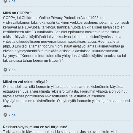
Ylös
Mikä on COPPA?
COPPA, tai Children’s Online Privacy Protection Act of 1998, on
yhdysvaltalainen laki, joka vaatii kaikkien verkkosivustojen, jotka mahdollisesti
keräävät alle 13-vuotiailta tietoja, hankkia huoltajan kirjallisen luvan tietojen
keräämiseen alle 13-vuotiaalta. Jos olet epävarma koskeeko tämä sinua
rekisteröityvänä käyttäjänä tai verkkosivua jolle olet rekisteröitymässä, ota
yhteyttä oikeudelliseen neuvonantajaan saadaksesi apua. Huomaa, että
phpBB Limited ja tämän foorumin omistajat eivät voi antaa lakineuvontaa ja
eivät ole yhteyshenkilöitä minkäänlaisissa lakiasioissa, lukuunottamatta
kysymystä “Keneen minun tulee olla yhteydessä väärinkäytöstapauksissa tai
lakiasioissa tähän foorumiin liittyen?”.
Ylös
Miksi en voi rekisteröityä?
On mahdollista, että foorumin ylläpitäjä on poistanut rekisteröinnin käytöstä
estääkseen uusia vierailijoita rekisteröitymästä. Foorumin ylläpitäjä on voinut
myös asettaa porttikiellon IP-osoitteellesi tai estänyt valitsemasi
käyttäjätunnuksen rekisteröinnin. Ota yhteyttä foorumin ylläpitäjään saadaksesi
apua.
Ylös
Rekisteröidyin, mutta en voi kirjautua!
Tarkista ensin käyttäjätunnuksesi ja salasanasi. Jos ne ovat oikein, yksi