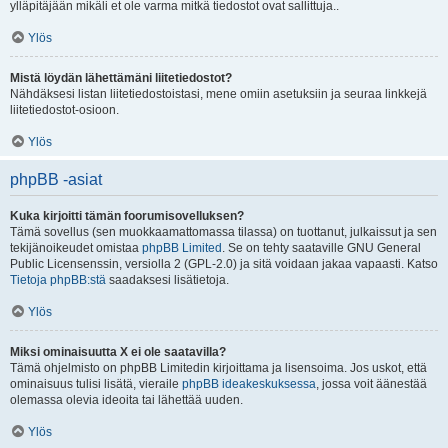
ylläpitäjään mikäli et ole varma mitkä tiedostot ovat sallittuja..
Ylös
Mistä löydän lähettämäni liitetiedostot?
Nähdäksesi listan liitetiedostoistasi, mene omiin asetuksiin ja seuraa linkkejä
liitetiedostot-osioon.
Ylös
phpBB -asiat
Kuka kirjoitti tämän foorumisovelluksen?
Tämä sovellus (sen muokkaamattomassa tilassa) on tuottanut, julkaissut ja sen
tekijänoikeudet omistaa
phpBB Limited
. Se on tehty saataville GNU General
Public Licensenssin, versiolla 2 (GPL-2.0) ja sitä voidaan jakaa vapaasti. Katso
Tietoja phpBB:stä
saadaksesi lisätietoja.
Ylös
Miksi ominaisuutta X ei ole saatavilla?
Tämä ohjelmisto on phpBB Limitedin kirjoittama ja lisensoima. Jos uskot, että
ominaisuus tulisi lisätä, vieraile
phpBB ideakeskuksessa
, jossa voit äänestää
olemassa olevia ideoita tai lähettää uuden.
Ylös