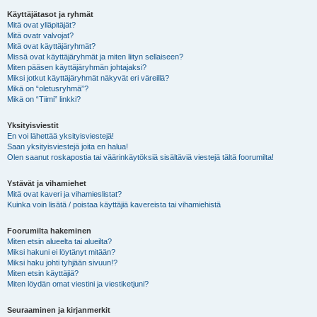
Käyttäjätasot ja ryhmät
Mitä ovat ylläpitäjät?
Mitä ovatr valvojat?
Mitä ovat käyttäjäryhmät?
Missä ovat käyttäjäryhmät ja miten liityn sellaiseen?
Miten pääsen käyttäjäryhmän johtajaksi?
Miksi jotkut käyttäjäryhmät näkyvät eri väreillä?
Mikä on “oletusryhmä”?
Mikä on “Tiimi” linkki?
Yksityisviestit
En voi lähettää yksityisviestejä!
Saan yksityisviestejä joita en halua!
Olen saanut roskapostia tai väärinkäytöksiä sisältäviä viestejä tältä foorumilta!
Ystävät ja vihamiehet
Mitä ovat kaveri ja vihamieslistat?
Kuinka voin lisätä / poistaa käyttäjiä kavereista tai vihamiehistä
Foorumilta hakeminen
Miten etsin alueelta tai alueilta?
Miksi hakuni ei löytänyt mitään?
Miksi haku johti tyhjään sivuun!?
Miten etsin käyttäjiä?
Miten löydän omat viestini ja viestiketjuni?
Seuraaminen ja kirjanmerkit