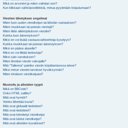
Mikä on arvonimi ja miten vaihdan sen?
Kun klikkaan sähköpostilinkkiä, minua pyydetään kirjautumaan?
Viestien lähetyksen ongelmat
Miten luon uuden viestiketjun tai lähetän vastauksen?
Miten muokkaan tai poistan viestejä?
Miten liitän allekirjoituksen viestiini?
Kuinka luon äänestyksen?
Miksi en voi lisätä vastausvaihtoehtoja kyselyyn?
Kuinka muokkaan tai poistan äänestyksen?
Miksi en pääse alueelle?
Miksi en voi liittää tiedostoja?
Miksi sain varoituksen?
Miten ilmoitan viestin valvojalle?
Mitä “Tallenna”-painike viestin kirjoittamisessa tekee?
Miksi minun viestini tarvitsee hyväksynnän?
Miten tönäisen viestiketjuani?
Muotoilu ja aiheiden tyypit
Mikä on BBCode?
Onko HTML sallittu?
Mitä ovat hymiöt?
Voinko lähettää kuvia?
Mitä ovat globaalit tiedotteet?
Mitä ovat tiedotteet?
Mitä ovat kiinnitetyt viestiketjut
Mitä ovat lukitut viestiketjut?
Mitä ovat aiheiden kuvakkeet?