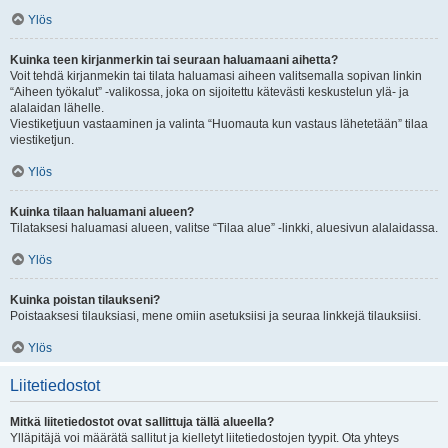
Ylös
Kuinka teen kirjanmerkin tai seuraan haluamaani aihetta?
Voit tehdä kirjanmekin tai tilata haluamasi aiheen valitsemalla sopivan linkin
“Aiheen työkalut” -valikossa, joka on sijoitettu kätevästi keskustelun ylä- ja
alalaidan lähelle.
Viestiketjuun vastaaminen ja valinta “Huomauta kun vastaus lähetetään” tilaa
viestiketjun.
Ylös
Kuinka tilaan haluamani alueen?
Tilataksesi haluamasi alueen, valitse “Tilaa alue” -linkki, aluesivun alalaidassa.
Ylös
Kuinka poistan tilaukseni?
Poistaaksesi tilauksiasi, mene omiin asetuksiisi ja seuraa linkkejä tilauksiisi.
Ylös
Liitetiedostot
Mitkä liitetiedostot ovat sallittuja tällä alueella?
Ylläpitäjä voi määrätä sallitut ja kielletyt liitetiedostojen tyypit. Ota yhteys