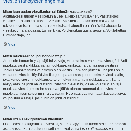
Viestien lähetyksen ongelmat
Miten luon uuden viestiketjun tai lähetän vastauksen?
Aloittaaksesi uuden viestiketjun alueella, klikkaa "Uusi Aihe". Vastataksesi
viestiketjuun klikkaa "Vastaa Viestiin". Viestien kirjoittaminen voi vaatia
rekisteröitymisen. Lista sinun oikeuksistasi alueella on nähtävillä alueen ja
viestiketjun alalaidassa. Esimerkiksi: Voit kirjoittaa uusia viestejä, Voit lähettää
liitetiedostoja, jne.
Ylös
Miten muokkaan tai poistan viestejä?
Jos et ole foorumin ylläpitäjä tai valvoja, voit muokata vain omia viestejäsi. Voit
muokata viestiä klikkaamalla muokkaa-painiketta haluamassasi viestissä.
Joskus painike toimii vain tietyn ajan viestin luomisen jälkeen. Jos joku on jo
vastannut viestiin, löydät viestiketjuun palatessasi pienen tekstin viestisi alla,
joka kertoo viestin muokkauskertojen lukumäärän ja muokkausajan. Tämä
näkyy vain jos joku on vastannut viestiin. Se ei näy, jos valvoja tai ylläpitäjä
muokkaa viestiä, mutta he saattavat jättää pienen huomautuksen viestin
muokkaamisen syistä niin halutessaan. Huomaa, että normaalit käyttäjät eivät
voi poistaa viestejä, jos niihin on joku vastannut.
Ylös
Miten liitän allekirjoituksen viestiini?
Lisätäksesi allekirjoituksen viestiisi, sinun täytyy ensin luoda sellainen omissa
asetuksissa. Kun olet luonut sellaisen, voit valita
Lisää allekirjoitus
-valinnan