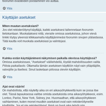
foorumin evästeiden poistaminen voi auttaa.
Ylös
Käyttäjän asetukset
Miten muutan asetuksiani?
Jos olet rekisteröitynyt käyttäjä, kaikki asetuksesi tallennetaan foorumin
tietokantaan. Muokataksesi niitä, vieraile omissa asetuksissa, johon vievä
linkki löytyy yleensä klikkaamalla käyttäjänimeäsi foorumin sivujen ylälaidassa.
Tätä kautta voit muokata asetuksiasi ja valintojasi.
Ylös
Kuinka estän käyttäjänimeni näkymisen paikalla olevissa käyttäjissä?
Omissa asetuksissasi, “Asetukset”-välilehdellä, löydät mahdollisuuden valita
Piilota paikallaolo
. Ottamalla tämän asetuksen käyttöön näyt vain ylläpitäjille,
valvojille ja itsellesi. Sinut lasketaan piilossa oleviin käyttäjiin.
Ylös
Ajat ovat väärin!
On mahdollista, että näytetty aika on eri aikavyöhykkeeltä kuin se jossa itse
olet. Tässä tapauksessa valitse omista asetuksista oma aikavyöhykkeesi, esim.
Lontoo, Pariisi, New York, Sidney, jne. Huomaathan, että aikavyöhykkeen
vaihtaminen, kuten monet muutkin asetukset ovat vain rekisteröityneille
käyttäjille. Jos et ole rekisteröitynyt, tämä on hyvä aika tehdä niin.