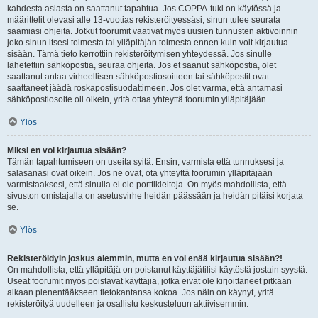
kahdesta asiasta on saattanut tapahtua. Jos COPPA-tuki on käytössä ja
määrittelit olevasi alle 13-vuotias rekisteröityessäsi, sinun tulee seurata
saamiasi ohjeita. Jotkut foorumit vaativat myös uusien tunnusten aktivoinnin
joko sinun itsesi toimesta tai ylläpitäjän toimesta ennen kuin voit kirjautua
sisään. Tämä tieto kerrottiin rekisteröitymisen yhteydessä. Jos sinulle
lähetettiin sähköpostia, seuraa ohjeita. Jos et saanut sähköpostia, olet
saattanut antaa virheellisen sähköpostiosoitteen tai sähköpostit ovat
saattaneet jäädä roskapostisuodattimeen. Jos olet varma, että antamasi
sähköpostiosoite oli oikein, yritä ottaa yhteyttä foorumin ylläpitäjään.
Ylös
Miksi en voi kirjautua sisään?
Tämän tapahtumiseen on useita syitä. Ensin, varmista että tunnuksesi ja
salasanasi ovat oikein. Jos ne ovat, ota yhteyttä foorumin ylläpitäjään
varmistaaksesi, että sinulla ei ole porttikieltoja. On myös mahdollista, että
sivuston omistajalla on asetusvirhe heidän päässään ja heidän pitäisi korjata
se.
Ylös
Rekisteröidyin joskus aiemmin, mutta en voi enää kirjautua sisään?!
On mahdollista, että ylläpitäjä on poistanut käyttäjätilisi käytöstä jostain syystä.
Useat foorumit myös poistavat käyttäjiä, jotka eivät ole kirjoittaneet pitkään
aikaan pienentääkseen tietokantansa kokoa. Jos näin on käynyt, yritä
rekisteröityä uudelleen ja osallistu keskusteluun aktiivisemmin.