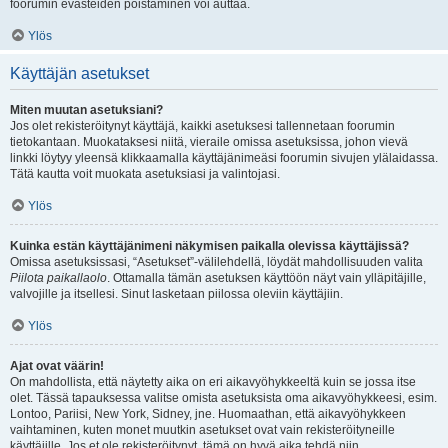
foorumin evästeiden poistaminen voi auttaa.
Ylös
Käyttäjän asetukset
Miten muutan asetuksiani?
Jos olet rekisteröitynyt käyttäjä, kaikki asetuksesi tallennetaan foorumin
tietokantaan. Muokataksesi niitä, vieraile omissa asetuksissa, johon vievä
linkki löytyy yleensä klikkaamalla käyttäjänimeäsi foorumin sivujen ylälaidassa.
Tätä kautta voit muokata asetuksiasi ja valintojasi.
Ylös
Kuinka estän käyttäjänimeni näkymisen paikalla olevissa käyttäjissä?
Omissa asetuksissasi, “Asetukset”-välilehdellä, löydät mahdollisuuden valita
Piilota paikallaolo
. Ottamalla tämän asetuksen käyttöön näyt vain ylläpitäjille,
valvojille ja itsellesi. Sinut lasketaan piilossa oleviin käyttäjiin.
Ylös
Ajat ovat väärin!
On mahdollista, että näytetty aika on eri aikavyöhykkeeltä kuin se jossa itse
olet. Tässä tapauksessa valitse omista asetuksista oma aikavyöhykkeesi, esim.
Lontoo, Pariisi, New York, Sidney, jne. Huomaathan, että aikavyöhykkeen
vaihtaminen, kuten monet muutkin asetukset ovat vain rekisteröityneille
käyttäjille. Jos et ole rekisteröitynyt, tämä on hyvä aika tehdä niin.