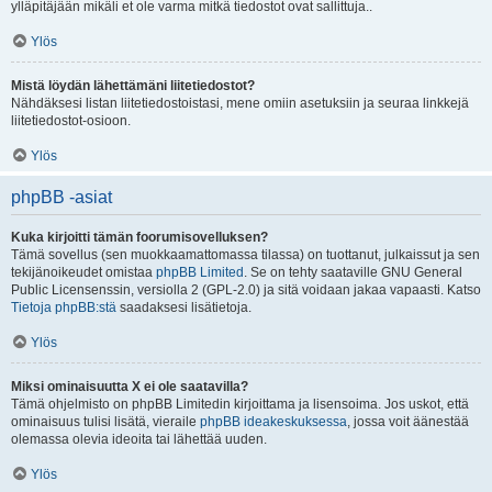
ylläpitäjään mikäli et ole varma mitkä tiedostot ovat sallittuja..
Ylös
Mistä löydän lähettämäni liitetiedostot?
Nähdäksesi listan liitetiedostoistasi, mene omiin asetuksiin ja seuraa linkkejä
liitetiedostot-osioon.
Ylös
phpBB -asiat
Kuka kirjoitti tämän foorumisovelluksen?
Tämä sovellus (sen muokkaamattomassa tilassa) on tuottanut, julkaissut ja sen
tekijänoikeudet omistaa
phpBB Limited
. Se on tehty saataville GNU General
Public Licensenssin, versiolla 2 (GPL-2.0) ja sitä voidaan jakaa vapaasti. Katso
Tietoja phpBB:stä
saadaksesi lisätietoja.
Ylös
Miksi ominaisuutta X ei ole saatavilla?
Tämä ohjelmisto on phpBB Limitedin kirjoittama ja lisensoima. Jos uskot, että
ominaisuus tulisi lisätä, vieraile
phpBB ideakeskuksessa
, jossa voit äänestää
olemassa olevia ideoita tai lähettää uuden.
Ylös