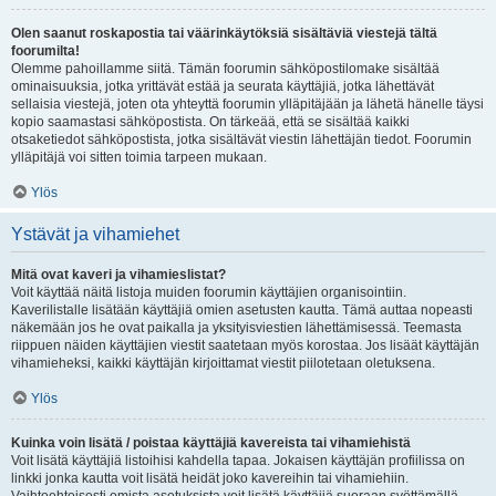
Olen saanut roskapostia tai väärinkäytöksiä sisältäviä viestejä tältä
foorumilta!
Olemme pahoillamme siitä. Tämän foorumin sähköpostilomake sisältää
ominaisuuksia, jotka yrittävät estää ja seurata käyttäjiä, jotka lähettävät
sellaisia viestejä, joten ota yhteyttä foorumin ylläpitäjään ja lähetä hänelle täysi
kopio saamastasi sähköpostista. On tärkeää, että se sisältää kaikki
otsaketiedot sähköpostista, jotka sisältävät viestin lähettäjän tiedot. Foorumin
ylläpitäjä voi sitten toimia tarpeen mukaan.
Ylös
Ystävät ja vihamiehet
Mitä ovat kaveri ja vihamieslistat?
Voit käyttää näitä listoja muiden foorumin käyttäjien organisointiin.
Kaverilistalle lisätään käyttäjiä omien asetusten kautta. Tämä auttaa nopeasti
näkemään jos he ovat paikalla ja yksityisviestien lähettämisessä. Teemasta
riippuen näiden käyttäjien viestit saatetaan myös korostaa. Jos lisäät käyttäjän
vihamieheksi, kaikki käyttäjän kirjoittamat viestit piilotetaan oletuksena.
Ylös
Kuinka voin lisätä / poistaa käyttäjiä kavereista tai vihamiehistä
Voit lisätä käyttäjiä listoihisi kahdella tapaa. Jokaisen käyttäjän profiilissa on
linkki jonka kautta voit lisätä heidät joko kavereihin tai vihamiehiin.