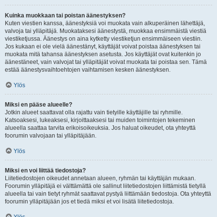
Kuinka muokkaan tai poistan äänestyksen?
Kuten viestien kanssa, äänestyksiä voi muokata vain alkuperäinen lähettäjä,
valvoja tai ylläpitäjä. Muokataksesi äänestystä, muokkaa ensimmäistä viestiä
viestiketjussa. Äänestys on aina kytketty viestiketjun ensimmäiseen viestiin.
Jos kukaan ei ole vielä äänestänyt, käyttäjät voivat poistaa äänestyksen tai
muokata mitä tahansa äänestyksen asetusta. Jos käyttäjät ovat kuitenkin jo
äänestäneet, vain valvojat tai ylläpitäjät voivat muokata tai poistaa sen. Tämä
estää äänestysvaihtoehtojen vaihtamisen kesken äänestyksen.
Ylös
Miksi en pääse alueelle?
Jotkin alueet saattavat olla rajattu vain tietyille käyttäjille tai ryhmille.
Katsoaksesi, lukeaksesi, kirjoittaaksesi tai muiden toimintojen tekeminen
alueella saattaa tarvita erikoisoikeuksia. Jos haluat oikeudet, ota yhteyttä
foorumin valvojaan tai ylläpitäjään.
Ylös
Miksi en voi liittää tiedostoja?
Liitetiedostojen oikeudet annetaan alueen, ryhmän tai käyttäjän mukaan.
Foorumin ylläpitäjä ei välttämättä ole sallinut liitetiedostojen liittämistä tietyllä
alueella tai vain tietyt ryhmät saattavat pystyä liittämään tiedostoja. Ota yhteyttä
foorumin ylläpitäjään jos et tiedä miksi et voi lisätä liitetiedostoja.