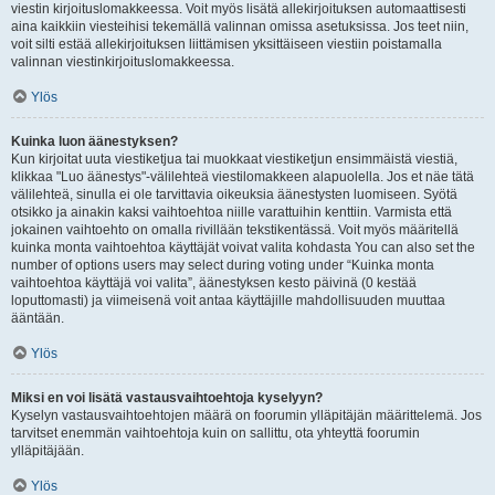
viestin kirjoituslomakkeessa. Voit myös lisätä allekirjoituksen automaattisesti
aina kaikkiin viesteihisi tekemällä valinnan omissa asetuksissa. Jos teet niin,
voit silti estää allekirjoituksen liittämisen yksittäiseen viestiin poistamalla
valinnan viestinkirjoituslomakkeessa.
Ylös
Kuinka luon äänestyksen?
Kun kirjoitat uuta viestiketjua tai muokkaat viestiketjun ensimmäistä viestiä,
klikkaa "Luo äänestys"-välilehteä viestilomakkeen alapuolella. Jos et näe tätä
välilehteä, sinulla ei ole tarvittavia oikeuksia äänestysten luomiseen. Syötä
otsikko ja ainakin kaksi vaihtoehtoa niille varattuihin kenttiin. Varmista että
jokainen vaihtoehto on omalla rivillään tekstikentässä. Voit myös määritellä
kuinka monta vaihtoehtoa käyttäjät voivat valita kohdasta You can also set the
number of options users may select during voting under “Kuinka monta
vaihtoehtoa käyttäjä voi valita”, äänestyksen kesto päivinä (0 kestää
loputtomasti) ja viimeisenä voit antaa käyttäjille mahdollisuuden muuttaa
ääntään.
Ylös
Miksi en voi lisätä vastausvaihtoehtoja kyselyyn?
Kyselyn vastausvaihtoehtojen määrä on foorumin ylläpitäjän määrittelemä. Jos
tarvitset enemmän vaihtoehtoja kuin on sallittu, ota yhteyttä foorumin
ylläpitäjään.
Ylös