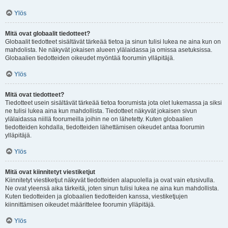
Ylös
Mitä ovat globaalit tiedotteet?
Globaalit tiedotteet sisältävät tärkeää tietoa ja sinun tulisi lukea ne aina kun on
mahdolista. Ne näkyvät jokaisen alueen ylälaidassa ja omissa asetuksissa.
Globaalien tiedotteiden oikeudet myöntää foorumin ylläpitäjä.
Ylös
Mitä ovat tiedotteet?
Tiedotteet usein sisältävät tärkeää tietoa foorumista jota olet lukemassa ja siksi
ne tulisi lukea aina kun mahdollista. Tiedotteet näkyvät jokaisen sivun
ylälaidassa niillä foorumeilla joihin ne on lähetetty. Kuten globaalien
tiedotteiden kohdalla, tiedotteiden lähettämisen oikeudet antaa foorumin
ylläpitäjä.
Ylös
Mitä ovat kiinnitetyt viestiketjut
Kiinnitetyt viestiketjut näkyvät tiedotteiden alapuolella ja ovat vain etusivulla.
Ne ovat yleensä aika tärkeitä, joten sinun tulisi lukea ne aina kun mahdollista.
Kuten tiedotteiden ja globaalien tiedotteiden kanssa, viestiketjujen
kiinnittämisen oikeudet määrittelee foorumin ylläpitäjä.
Ylös