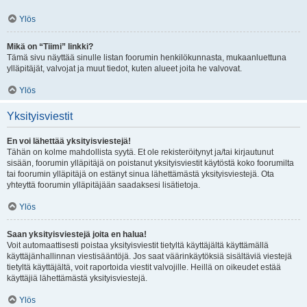
Ylös
Mikä on “Tiimi” linkki?
Tämä sivu näyttää sinulle listan foorumin henkilökunnasta, mukaanluettuna
ylläpitäjät, valvojat ja muut tiedot, kuten alueet joita he valvovat.
Ylös
Yksityisviestit
En voi lähettää yksityisviestejä!
Tähän on kolme mahdollista syytä. Et ole rekisteröitynyt ja/tai kirjautunut
sisään, foorumin ylläpitäjä on poistanut yksityisviestit käytöstä koko foorumilta
tai foorumin ylläpitäjä on estänyt sinua lähettämästä yksityisviestejä. Ota
yhteyttä foorumin ylläpitäjään saadaksesi lisätietoja.
Ylös
Saan yksityisviestejä joita en halua!
Voit automaattisesti poistaa yksityisviestit tietyltä käyttäjältä käyttämällä
käyttäjänhallinnan viestisääntöjä. Jos saat väärinkäytöksiä sisältäviä viestejä
tietyltä käyttäjältä, voit raportoida viestit valvojille. Heillä on oikeudet estää
käyttäjiä lähettämästä yksityisviestejä.
Ylös