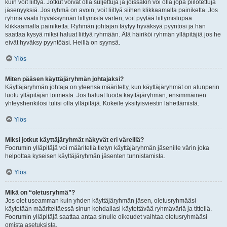
kuin voit liittyä. Jotkut voivat olla suljettuja ja joissakin voi olla jopa piilotettuja
jäsenyyksiä. Jos ryhmä on avoin, voit liittyä siihen klikkaamalla painiketta. Jos
ryhmä vaatii hyväksynnän liittymistä varten, voit pyytää liittymislupaa
klikkaamalla painiketta. Ryhmän johtajan täytyy hyväksyä pyyntösi ja hän
saattaa kysyä miksi haluat liittyä ryhmään. Älä häiriköi ryhmän ylläpitäjiä jos he
eivät hyväksy pyyntöäsi. Heillä on syynsä.
Ylös
Miten pääsen käyttäjäryhmän johtajaksi?
Käyttäjäryhmän johtaja on yleensä määritelty, kun käyttäjäryhmät on alunperin
luotu ylläpitäjän toimesta. Jos haluat luoda käyttäjäryhmän, ensimmäinen
yhteyshenkilösi tulisi olla ylläpitäjä. Kokeile yksityisviestin lähettämistä.
Ylös
Miksi jotkut käyttäjäryhmät näkyvät eri väreillä?
Foorumin ylläpitäjä voi määritellä tietyn käyttäjäryhmän jäsenille värin joka
helpottaa kyseisen käyttäjäryhmän jäsenten tunnistamista.
Ylös
Mikä on “oletusryhmä”?
Jos olet useamman kuin yhden käyttäjäryhmän jäsen, oletusryhmääsi
käytetään määriteltäessä sinun kohdallasi käytettävää ryhmäväriä ja titteliä.
Foorumin ylläpitäjä saattaa antaa sinulle oikeudet vaihtaa oletusryhmääsi
omista asetuksista.