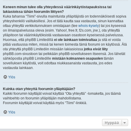
Keneen minun tulee olla yhteydessä väärinkäytöstapauksissa tai
lakiasioissa tähän foorumiin liittyen?
Kuka tahansa “Tiimi”-sivulla mainituista ylläpitäjistä on todennäköisesti sopiva
yhteyshenkilö valituksillesi. Jos et tätä kautta saa vastausta, sinun kannattaa
ottaa yhteyttä verkkotunnuksen omistajaan (tee
whois-kysely
) tai jos kyseessä
on ilmaispalvelussa oleva (esim. Yahoo!, free.fr, f2s.com, jne.), ota yhteyttä
ylläpitoon tai väärinkäytöksistä vastaavaan osastoon kyseisessä palvelussa.
Huomaa, että phpBB Limitedillä
ei ole lainkaan toimivaltaa
ja sitä ei voida
pitää vastuussa miten, missä tai kenen toimesta tämä foorumi on käytössä. Älä
ota yhteyttä phpBB Limitediin missään lakiasioissa
jotka eivät liity
phpBB.com-sivustoon tai pelkkään phpBB-sovellukseen itseensä. Jos lähetät
sähköpostia phpBB Limitedille
mistään kolmannen osapuolen
tämän
sovelluksen käytöstä, voit odottaa niukkasanaista vastausta, jos edes
vastausta lainkaan.
Ylös
Kuinka otan yhteyttä foorumin ylläpitäjään?
Kaikki foorumin käyttäjät voivat käyttää “Ota yhteyttä” -lomaketta, jos täämä
vaihtoehto on foorumin ylläpitäjän mahdollistama.
Foorumin käyttäjät voivat käyttää myös “Tiimi”-linkkiä.
Ylös
Hyppää