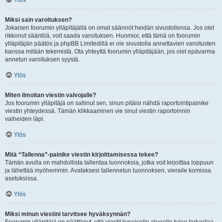
Ylös
Miksi sain varoituksen?
Jokaisen foorumin ylläpitäjällä on omat säännöt heidän sivustollensa. Jos olet
rikkonut sääntöä, voit saada varoituksen. Huomioi, että tämä on foorumin
ylläpitäjän päätös ja phpBB Limitedillä ei ole sivustolla annettavien varoitusten
kanssa mitään tekemistä. Ota yhteyttä foorumin ylläpitäjään, jos olet epävarma
annetun varoituksen syystä.
Ylös
Miten ilmoitan viestin valvojalle?
Jos foorumin ylläpitäjä on sallinut sen, sinun pitäisi nähdä raportointipainike
viestin yhteydessä. Tämän klikkaaminen vie sinut viestin raportoinnin
vaiheiden läpi.
Ylös
Mitä “Tallenna”-painike viestin kirjoittamisessa tekee?
Tämän avulla on mahdollista tallentaa luonnoksia, jotka voit kirjoittaa loppuun
ja lähettää myöhemmin. Avataksesi tallennetun luonnoksen, vieraile komissa
asetuksissa.
Ylös
Miksi minun viestini tarvitsee hyväksynnän?