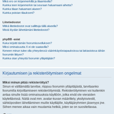
Mikä ero on kirjanmerkillä ja tilaamisella?
Kuinka teen kirjanmerkin tai seuraan haluamaani aihetta?
Kuinka tilaan haluamani alueen?
Kuinka poistan tilaukseni?
Liitetiedostot
Mitkä liitetiedostot ovat sallittuja tällä alueella?
Mistä löydän lähettämäni liitetiedostot?
phpBB -asiat
Kuka kirjoitti tämän foorumisovelluksen?
Miksi ominaisuutta X ei ole saatavilla?
Keneen minun tulee olla yhteydessä väärinkäytöstapauksissa tai lakiasioissa tähän
foorumiin liittyen?
Kuinka otan yhteyttä foorumin ylläpitäjään?
Kirjautumisen ja rekisteröitymisen ongelmat
Miksi minun pitää rekisteröityä?
Sinun ei välttämättä tarvitse, riippuu foorumin ylläpitäjästä, tarvitaanko
foorumilla kirjoittamiseen rekisteröitymistä. Rekisteröityminen voi kuitenkin
antaa sinulle lisää ominaisuuksia käyttöön, jotka eivät ole vieraiden
käytettävissä. Näitä ovat mm. avatar-kuvan määrittely, yksityisviestit,
sähköpostien lähettäminen muille käyttäjille, käyttäjäryhmien jäsenyys jne.
Siihen menee aikaa vain muutamia hetkiä, joten se on suositeltavaa.