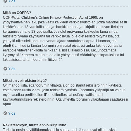
Ylös
Mikä on COPPA?
COPPA, tai Children’s Online Privacy Protection Act of 1998, on
yhdysvaltalainen laki, joka vaatii kaikkien verkkosivustojen, jotka mahdollisesti
keräävät alle 13-vuotiailta tietoja, hankkia huoltajan kirjallisen luvan tietojen
keräämiseen alle 13-vuotiaalta. Jos olet epävarma koskeeko tämä sinua
rekisteröityvänä käyttäjänä tai verkkosivua jolle olet rekisteröitymässä, ota
yhteyttä oikeudelliseen neuvonantajaan saadaksesi apua. Huomaa, että
phpBB Limited ja tämän foorumin omistajat eivät voi antaa lakineuvontaa ja
eivät ole yhteyshenkilöitä minkäänlaisissa lakiasioissa, lukuunottamatta
kysymystä “Keneen minun tulee olla yhteydessä väärinkäytöstapauksissa tai
lakiasioissa tähän foorumiin liittyen?”.
Ylös
Miksi en voi rekisteröityä?
On mahdollista, että foorumin ylläpitäjä on poistanut rekisteröinnin käytöstä
estääkseen uusia vierailijoita rekisteröitymästä. Foorumin ylläpitäjä on voinut
myös asettaa porttikiellon IP-osoitteellesi tai estänyt valitsemasi
käyttäjätunnuksen rekisteröinnin. Ota yhteyttä foorumin ylläpitäjään saadaksesi
apua.
Ylös
Rekisteröidyin, mutta en voi kirjautua!
Tarkista ensin käyttäjätunnuksesi ja salasanasi. Jos ne ovat oikein, yksi