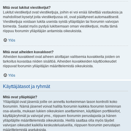
Mitä ovat lukitut viestiketjut?
Lukitut viestiketjut ovat viestiketjuja, joihin ei voi enää lähettää vastauksia ja
mahdolliset kyselyt joita viestiketjussa oli, ovat päättyneet automaattisesti.
Viestiketjuja voidaan lukita useista syistä ylläpitäjän tai foorumin valvojan
toimesta. Saatat myös pystyä lukitsemaan oman viestiketjusi, mutta tämä
riippuu foorumin ylläpitäjän antamista oikeuksista.
Ylös
Mitä ovat aiheiden kuvakkeet?
Aiheiden kuvakkeet ovat aiheen aloittajan valitsemia kuvakkeita joiden on
tarkoitus kuvastaa niiden sisältöä. Aiheiden kuvakkeiden käyttöoikeudet
riippuvat foorumin ylläpitäjän määrittelemistä oikeuksista.
Ylös
Käyttäjätasot ja ryhmät
Mitä ovat ylläpitäjät?
Ylläpitäjät ovat jäseniä joille on annettu korkeimman tason kontrolli koko
foorumiin. Nämä jäsenet voivat hallita foorumin kaikkia foorumin toiminnan
osa-alueita, mukaan lukien oikeuksien asettaminen, käyttäjien porttikiellot,
käyttäjäryhmät ja valvojat yms., riippuen foorumin perustajasta ja hänen
ylläpitäjille määrittelemistä oikeuksista. Heillä saattaa olla myös täydet
valvojan oikeudet kaikilla keskustelualueilla, riippuen foorumin perustajan
määrittelemistä asetuksista.