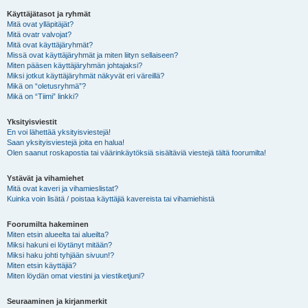
Käyttäjätasot ja ryhmät
Mitä ovat ylläpitäjät?
Mitä ovatr valvojat?
Mitä ovat käyttäjäryhmät?
Missä ovat käyttäjäryhmät ja miten liityn sellaiseen?
Miten pääsen käyttäjäryhmän johtajaksi?
Miksi jotkut käyttäjäryhmät näkyvät eri väreillä?
Mikä on “oletusryhmä”?
Mikä on “Tiimi” linkki?
Yksityisviestit
En voi lähettää yksityisviestejä!
Saan yksityisviestejä joita en halua!
Olen saanut roskapostia tai väärinkäytöksiä sisältäviä viestejä tältä foorumilta!
Ystävät ja vihamiehet
Mitä ovat kaveri ja vihamieslistat?
Kuinka voin lisätä / poistaa käyttäjiä kavereista tai vihamiehistä
Foorumilta hakeminen
Miten etsin alueelta tai alueilta?
Miksi hakuni ei löytänyt mitään?
Miksi haku johti tyhjään sivuun!?
Miten etsin käyttäjiä?
Miten löydän omat viestini ja viestiketjuni?
Seuraaminen ja kirjanmerkit