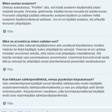
Miten asetan avataren?
Omissa asetuksissa, “Profiilin” alla, voit lisätä avataren käyttämällä jotain
neljästä tavasta: Gravatar, galleriasta, käyttää kuvaa muualta tai ladata kuvan.
Foorumin ylläpitäjä päättää otetaanko avataret käyttöön ja valitsee mitkä
avatarien käyttöönottotavat sallitaan. Jos et voi käyttää avataria, ota yhteyttä
foorumin ylläpitäjään.
Ylös
Mikä on arvonimi ja miten vaihdan sen?
Arvonimet, jotka näkyvät käyttäjänimesi alla osoittavat kirjoittamiesi viestien
määrän tai tietyt käyttäjät, kuten ylläpitäjät tai valvojat. Yleensä et voi vaihtaa
minkään arvonimen tekstiä, sillä nämä ovat ylläpitäjän määrittelemiä. Älä
kirjoita viestejä vain parantaaksesi arvonimeäsi. Useimmat foorumit eivät siedä
tätä ja valvojat tai ylläpitäjät voivat yksinkertaisesti pienentää viestilaskuriasi.
Ylös
Kun klikkaan sähköpostilinkkiä, minua pyydetään kirjautumaan?
Vain rekisteröityneet käyttäjät voivat lähettää sähköpostia muille käyttäjille
sisäänrakennetulla sähköpostilomakkeella ja vain jos ylläpitäjä sallii tämän
ominaisuuden. Kirjautuminen vaaditaan, jotta tunnistautumattomat käyttäjät
eivät voisi väärinkäyttää sähköpostijärjestelmää.
Ylös