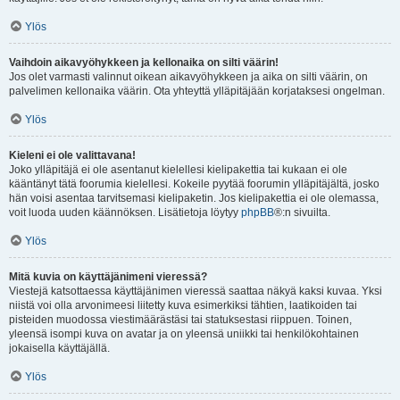
Ylös
Vaihdoin aikavyöhykkeen ja kellonaika on silti väärin!
Jos olet varmasti valinnut oikean aikavyöhykkeen ja aika on silti väärin, on
palvelimen kellonaika väärin. Ota yhteyttä ylläpitäjään korjataksesi ongelman.
Ylös
Kieleni ei ole valittavana!
Joko ylläpitäjä ei ole asentanut kielellesi kielipakettia tai kukaan ei ole
kääntänyt tätä foorumia kielellesi. Kokeile pyytää foorumin ylläpitäjältä, josko
hän voisi asentaa tarvitsemasi kielipaketin. Jos kielipakettia ei ole olemassa,
voit luoda uuden käännöksen. Lisätietoja löytyy
phpBB
®:n sivuilta.
Ylös
Mitä kuvia on käyttäjänimeni vieressä?
Viestejä katsottaessa käyttäjänimen vieressä saattaa näkyä kaksi kuvaa. Yksi
niistä voi olla arvonimeesi liitetty kuva esimerkiksi tähtien, laatikoiden tai
pisteiden muodossa viestimäärästäsi tai statuksestasi riippuen. Toinen,
yleensä isompi kuva on avatar ja on yleensä uniikki tai henkilökohtainen
jokaisella käyttäjällä.
Ylös