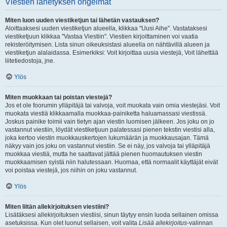
Viestien lähetyksen ongelmat
Miten luon uuden viestiketjun tai lähetän vastauksen?
Aloittaaksesi uuden viestiketjun alueella, klikkaa "Uusi Aihe". Vastataksesi
viestiketjuun klikkaa "Vastaa Viestiin". Viestien kirjoittaminen voi vaatia
rekisteröitymisen. Lista sinun oikeuksistasi alueella on nähtävillä alueen ja
viestiketjun alalaidassa. Esimerkiksi: Voit kirjoittaa uusia viestejä, Voit lähettää
liitetiedostoja, jne.
Ylös
Miten muokkaan tai poistan viestejä?
Jos et ole foorumin ylläpitäjä tai valvoja, voit muokata vain omia viestejäsi. Voit
muokata viestiä klikkaamalla muokkaa-painiketta haluamassasi viestissä.
Joskus painike toimii vain tietyn ajan viestin luomisen jälkeen. Jos joku on jo
vastannut viestiin, löydät viestiketjuun palatessasi pienen tekstin viestisi alla,
joka kertoo viestin muokkauskertojen lukumäärän ja muokkausajan. Tämä
näkyy vain jos joku on vastannut viestiin. Se ei näy, jos valvoja tai ylläpitäjä
muokkaa viestiä, mutta he saattavat jättää pienen huomautuksen viestin
muokkaamisen syistä niin halutessaan. Huomaa, että normaalit käyttäjät eivät
voi poistaa viestejä, jos niihin on joku vastannut.
Ylös
Miten liitän allekirjoituksen viestiini?
Lisätäksesi allekirjoituksen viestiisi, sinun täytyy ensin luoda sellainen omissa
asetuksissa. Kun olet luonut sellaisen, voit valita
Lisää allekirjoitus
-valinnan