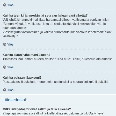
Ylös
Kuinka teen kirjanmerkin tai seuraan haluamaani aihetta?
Voit tehdä kirjanmekin tai tilata haluamasi aiheen valitsemalla sopivan linkin
“Aiheen työkalut” -valikossa, joka on sijoitettu kätevästi keskustelun ylä- ja
alalaidan lähelle.
Viestiketjuun vastaaminen ja valinta “Huomauta kun vastaus lähetetään” tilaa
viestiketjun.
Ylös
Kuinka tilaan haluamani alueen?
Tilataksesi haluamasi alueen, valitse “Tilaa alue” -linkki, aluesivun alalaidassa.
Ylös
Kuinka poistan tilaukseni?
Poistaaksesi tilauksiasi, mene omiin asetuksiisi ja seuraa linkkejä tilauksiisi.
Ylös
Liitetiedostot
Mitkä liitetiedostot ovat sallittuja tällä alueella?
Ylläpitäjä voi määrätä sallitut ja kielletyt liitetiedostojen tyypit. Ota yhteys