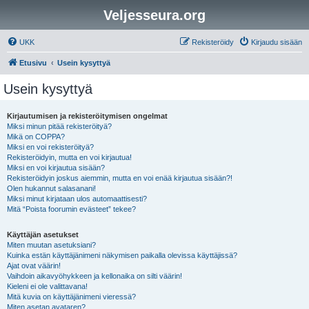
Veljesseura.org
UKK
Rekisteröidy
Kirjaudu sisään
Etusivu
Usein kysyttyä
Usein kysyttyä
Kirjautumisen ja rekisteröitymisen ongelmat
Miksi minun pitää rekisteröityä?
Mikä on COPPA?
Miksi en voi rekisteröityä?
Rekisteröidyin, mutta en voi kirjautua!
Miksi en voi kirjautua sisään?
Rekisteröidyin joskus aiemmin, mutta en voi enää kirjautua sisään?!
Olen hukannut salasanani!
Miksi minut kirjataan ulos automaattisesti?
Mitä “Poista foorumin evästeet” tekee?
Käyttäjän asetukset
Miten muutan asetuksiani?
Kuinka estän käyttäjänimeni näkymisen paikalla olevissa käyttäjissä?
Ajat ovat väärin!
Vaihdoin aikavyöhykkeen ja kellonaika on silti väärin!
Kieleni ei ole valittavana!
Mitä kuvia on käyttäjänimeni vieressä?
Miten asetan avataren?