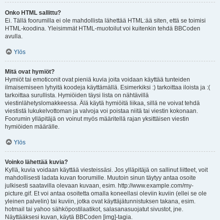
Onko HTML sallittu?
Ei. Tällä foorumilla ei ole mahdollista lähettää HTML:ää siten, että se toimisi
HTML-koodina. Yleisimmät HTML-muotoilut voi kuitenkin tehdä BBCoden
avulla.
Ylös
Mitä ovat hymiöt?
Hymiöt tai emoticonit ovat pieniä kuvia joita voidaan käyttää tunteiden
ilmaisemiseen lyhyitä koodeja käyttämällä. Esimerkiksi :) tarkoittaa iloista ja :(
tarkoittaa surullista. Hymiöiden täysi lista on nähtävillä
viestinlähetyslomakkeessa. Älä käytä hymiöitä liikaa, sillä ne voivat tehdä
viestistä lukukelvottoman ja valvoja voi poistaa niitä tai viestin kokonaan.
Foorumin ylläpitäjä on voinut myös määritellä rajan yksittäisen viestin
hymiöiden määrälle.
Ylös
Voinko lähettää kuvia?
Kyllä, kuvia voidaan käyttää viesteissäsi. Jos ylläpitäjä on sallinut liitteet, voit
mahdollisesti ladata kuvan foorumille. Muutoin sinun täytyy antaa osoite
julkisesti saatavilla olevaan kuvaan, esim. http://www.example.com/my-
picture.gif. Et voi antaa osoitetta omalla koneellasi oleviin kuviin (ellei se ole
yleinen palvelin) tai kuviin, jotka ovat käyttäjätunnistuksen takana, esim.
hotmail tai yahoo sähköpostilaatikot, salasanasuojatut sivustot, jne.
Näyttääksesi kuvan, käytä BBCoden [img]-tagia.