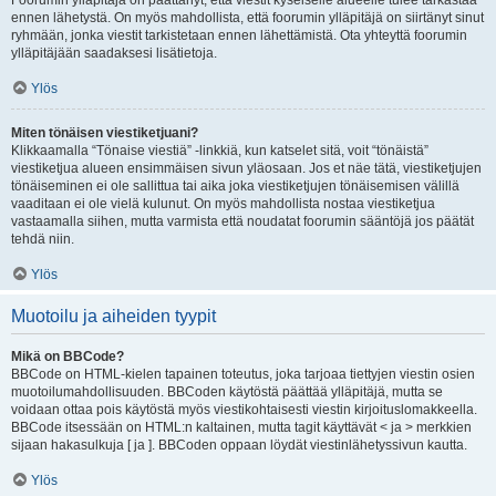
Foorumin ylläpitäjä on päättänyt, että viestit kyseiselle alueelle tulee tarkastaa
ennen lähetystä. On myös mahdollista, että foorumin ylläpitäjä on siirtänyt sinut
ryhmään, jonka viestit tarkistetaan ennen lähettämistä. Ota yhteyttä foorumin
ylläpitäjään saadaksesi lisätietoja.
Ylös
Miten tönäisen viestiketjuani?
Klikkaamalla “Tönaise viestiä” -linkkiä, kun katselet sitä, voit “tönäistä”
viestiketjua alueen ensimmäisen sivun yläosaan. Jos et näe tätä, viestiketjujen
tönäiseminen ei ole sallittua tai aika joka viestiketjujen tönäisemisen välillä
vaaditaan ei ole vielä kulunut. On myös mahdollista nostaa viestiketjua
vastaamalla siihen, mutta varmista että noudatat foorumin sääntöjä jos päätät
tehdä niin.
Ylös
Muotoilu ja aiheiden tyypit
Mikä on BBCode?
BBCode on HTML-kielen tapainen toteutus, joka tarjoaa tiettyjen viestin osien
muotoilumahdollisuuden. BBCoden käytöstä päättää ylläpitäjä, mutta se
voidaan ottaa pois käytöstä myös viestikohtaisesti viestin kirjoituslomakkeella.
BBCode itsessään on HTML:n kaltainen, mutta tagit käyttävät < ja > merkkien
sijaan hakasulkuja [ ja ]. BBCoden oppaan löydät viestinlähetyssivun kautta.
Ylös