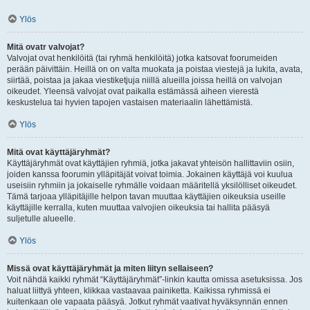
Ylös
Mitä ovatr valvojat?
Valvojat ovat henkilöitä (tai ryhmä henkilöitä) jotka katsovat foorumeiden
perään päivittäin. Heillä on on valta muokata ja poistaa viestejä ja lukita, avata,
siirtää, poistaa ja jakaa viestiketjuja niillä alueilla joissa heillä on valvojan
oikeudet. Yleensä valvojat ovat paikalla estämässä aiheen vierestä
keskustelua tai hyvien tapojen vastaisen materiaalin lähettämistä.
Ylös
Mitä ovat käyttäjäryhmät?
Käyttäjäryhmät ovat käyttäjien ryhmiä, jotka jakavat yhteisön hallittaviin osiin,
joiden kanssa foorumin ylläpitäjät voivat toimia. Jokainen käyttäjä voi kuulua
useisiin ryhmiin ja jokaiselle ryhmälle voidaan määritellä yksilölliset oikeudet.
Tämä tarjoaa ylläpitäjille helpon tavan muuttaa käyttäjien oikeuksia useille
käyttäjille kerralla, kuten muuttaa valvojien oikeuksia tai hallita pääsyä
suljetulle alueelle.
Ylös
Missä ovat käyttäjäryhmät ja miten liityn sellaiseen?
Voit nähdä kaikki ryhmät “Käyttäjäryhmät”-linkin kautta omissa asetuksissa. Jos
haluat liittyä yhteen, klikkaa vastaavaa painiketta. Kaikissa ryhmissä ei
kuitenkaan ole vapaata pääsyä. Jotkut ryhmät vaativat hyväksynnän ennen