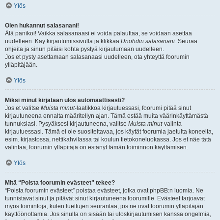
Ylös
Olen hukannut salasanani!
Älä panikoi! Vaikka salasanaasi ei voida palauttaa, se voidaan asettaa
uudelleen. Käy kirjautumissivulla ja klikkaa
Unohdin salasanani
. Seuraa
ohjeita ja sinun pitäisi kohta pystyä kirjautumaan uudelleen.
Jos et pysty asettamaan salasanaasi uudelleen, ota yhteyttä foorumin
ylläpitäjään.
Ylös
Miksi minut kirjataan ulos automaattisesti?
Jos et valitse
Muista minut
-laatikkoa kirjautuessasi, foorumi pitää sinut
kirjautuneena ennalta määritellyn ajan. Tämä estää muita väärinkäyttämästä
tunnuksiasi. Pysyäksesi kirjautuneena, valitse
Muista minut
-valinta
kirjautuessasi. Tämä ei ole suositeltavaa, jos käytät foorumia jaetulta koneelta,
esim. kirjastossa, nettikahvilassa tai koulun tietokoneluokassa. Jos et näe tätä
valintaa, foorumin ylläpitäjä on estänyt tämän toiminnon käyttämisen.
Ylös
Mitä “Poista foorumin evästeet” tekee?
“Poista foorumin evästeet” poistaa evästeet, jotka ovat phpBB:n luomia. Ne
tunnistavat sinut ja pitävät sinut kirjautuneena foorumille. Evästeet tarjoavat
myös toimintoja, kuten luettujen seurantaa, jos ne ovat foorumin ylläpitäjän
käyttöönottamia. Jos sinulla on sisään tai uloskirjautumisen kanssa ongelmia,