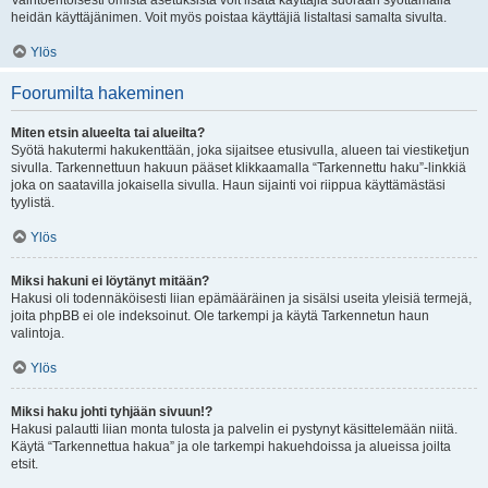
Vaihtoehtoisesti omista asetuksista voit lisätä käyttäjiä suoraan syöttämällä
heidän käyttäjänimen. Voit myös poistaa käyttäjiä listaltasi samalta sivulta.
Ylös
Foorumilta hakeminen
Miten etsin alueelta tai alueilta?
Syötä hakutermi hakukenttään, joka sijaitsee etusivulla, alueen tai viestiketjun
sivulla. Tarkennettuun hakuun pääset klikkaamalla “Tarkennettu haku”-linkkiä
joka on saatavilla jokaisella sivulla. Haun sijainti voi riippua käyttämästäsi
tyylistä.
Ylös
Miksi hakuni ei löytänyt mitään?
Hakusi oli todennäköisesti liian epämääräinen ja sisälsi useita yleisiä termejä,
joita phpBB ei ole indeksoinut. Ole tarkempi ja käytä Tarkennetun haun
valintoja.
Ylös
Miksi haku johti tyhjään sivuun!?
Hakusi palautti liian monta tulosta ja palvelin ei pystynyt käsittelemään niitä.
Käytä “Tarkennettua hakua” ja ole tarkempi hakuehdoissa ja alueissa joilta
etsit.