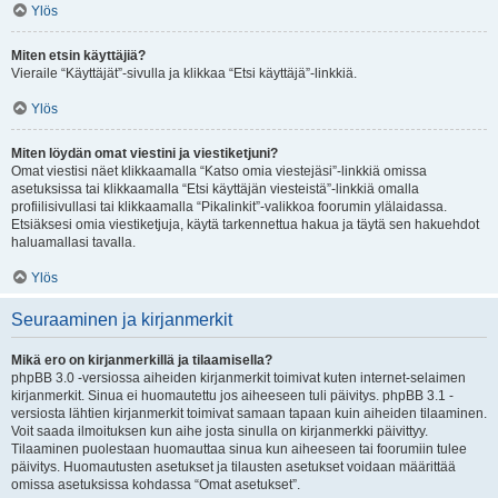
Ylös
Miten etsin käyttäjiä?
Vieraile “Käyttäjät”-sivulla ja klikkaa “Etsi käyttäjä”-linkkiä.
Ylös
Miten löydän omat viestini ja viestiketjuni?
Omat viestisi näet klikkaamalla “Katso omia viestejäsi”-linkkiä omissa
asetuksissa tai klikkaamalla “Etsi käyttäjän viesteistä”-linkkiä omalla
profiilisivullasi tai klikkaamalla “Pikalinkit”-valikkoa foorumin ylälaidassa.
Etsiäksesi omia viestiketjuja, käytä tarkennettua hakua ja täytä sen hakuehdot
haluamallasi tavalla.
Ylös
Seuraaminen ja kirjanmerkit
Mikä ero on kirjanmerkillä ja tilaamisella?
phpBB 3.0 -versiossa aiheiden kirjanmerkit toimivat kuten internet-selaimen
kirjanmerkit. Sinua ei huomautettu jos aiheeseen tuli päivitys. phpBB 3.1 -
versiosta lähtien kirjanmerkit toimivat samaan tapaan kuin aiheiden tilaaminen.
Voit saada ilmoituksen kun aihe josta sinulla on kirjanmerkki päivittyy.
Tilaaminen puolestaan huomauttaa sinua kun aiheeseen tai foorumiin tulee
päivitys. Huomautusten asetukset ja tilausten asetukset voidaan määrittää
omissa asetuksissa kohdassa “Omat asetukset”.