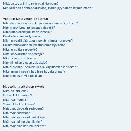
Mikä on arvonimi ja miten vaihdan sen?
Kun klikkaan sähköpostilinkkiä, minua pyydetään kirjautumaan?
Viestien lähetyksen ongelmat
Miten luon uuden viestiketjun tai lähetän vastauksen?
Miten muokkaan tai poistan viestejä?
Miten liitän allekirjoituksen viestiini?
Kuinka luon äänestyksen?
Miksi en voi lisätä vastausvaihtoehtoja kyselyyn?
Kuinka muokkaan tai poistan äänestyksen?
Miksi en pääse alueelle?
Miksi en voi liittää tiedostoja?
Miksi sain varoituksen?
Miten ilmoitan viestin valvojalle?
Mitä “Tallenna”-painike viestin kirjoittamisessa tekee?
Miksi minun viestini tarvitsee hyväksynnän?
Miten tönäisen viestiketjuani?
Muotoilu ja aiheiden tyypit
Mikä on BBCode?
Onko HTML sallittu?
Mitä ovat hymiöt?
Voinko lähettää kuvia?
Mitä ovat globaalit tiedotteet?
Mitä ovat tiedotteet?
Mitä ovat kiinnitetyt viestiketjut
Mitä ovat lukitut viestiketjut?
Mitä ovat aiheiden kuvakkeet?