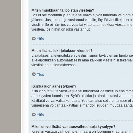
Miten muokkaan tai poistan viestejä?
Jos et ole foorumin ylläpitäjä tai valvoja, voit muokata vain om
jälkeen. Jos joku on jo vastannut viestiin, löydät viestiketjuu
viestiin. Se ei näy, jos valvoja tai ylläpitäjä muokkaa viestiä,
viestejä, jos niihin on joku vastannut.
Ylös
Miten liitän allekirjoituksen viestiini?
Lisätäksesi allekirjoituksen viestiisi, sinun täytyy ensin luoda s
allekirjoituksen automaattisesti aina kaikkiin viesteihisi tekemäl
viestinkirjoituslomakkeessa.
Ylös
Kuinka luon äänestyksen?
Kun kirjoitat uuta viestiketjua tai muokkaat viestiketjun ensimmäi
äänestysten luomiseen. Syötä otsikko ja ainakin kaksi vaihtoehto
käyttäjät voivat valita kohdasta You can also set the number of
viimeisenä voit antaa käyttäjille mahdollisuuden muuttaa ääntä
Ylös
Miksi en voi lisätä vastausvaihtoehtoja kyselyyn?
Kyselyn vastausvaihtoehtojen määrä on foorumin ylläpitäjän määr