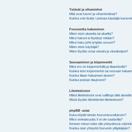
Ystävät ja vihamiehet
Mitä ovat kaveri ja vihamieslistat?
Kuinka voin lisätä / poistaa käyttäjiä kaverei
Foorumilta hakeminen
Miten etsin alueelta tai alueilta?
Miksi hakuni ei löytänyt mitään?
Miksi haku johti tyhjään sivuun!?
Miten etsin käyttäjiä?
Miten löydän omat viestini ja viestiketjuni?
Seuraaminen ja kirjanmerkit
Mikä ero on kirjanmerkillä ja tilaamisella?
Kuinka teen kirjanmerkin tai seuraan haluam
Kuinka tilaan haluamani alueen?
Kuinka poistan tilaukseni?
Liitetiedostot
Mitkä liitetiedostot ovat sallittuja tällä alueell
Mistä löydän lähettämäni liitetiedostot?
phpBB -asiat
Kuka kirjoitti tämän foorumisovelluksen?
Miksi ominaisuutta X ei ole saatavilla?
Keneen minun tulee olla yhteydessä väärinkäy
Kuinka otan yhteyttä foorumin ylläpitäjään?