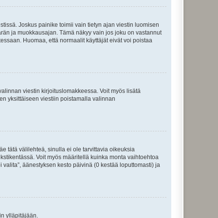
tissä. Joskus painike toimii vain tietyn ajan viestin luomisen
umäärän ja muokkausajan. Tämä näkyy vain jos joku on vastannut
tessaan. Huomaa, että normaalit käyttäjät eivät voi poistaa
valinnan viestin kirjoituslomakkeessa. Voit myös lisätä
isen yksittäiseen viestiin poistamalla valinnan
 tätä välilehteä, sinulla ei ole tarvittavia oikeuksia
 tekstikentässä. Voit myös määritellä kuinka monta vaihtoehtoa
 valita”, äänestyksen kesto päivinä (0 kestää loputtomasti) ja
n ylläpitäjään.