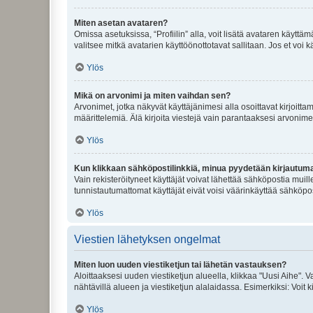
Miten asetan avataren?
Omissa asetuksissa, “Profiilin” alla, voit lisätä avataren käyttä
valitsee mitkä avatarien käyttöönottotavat sallitaan. Jos et voi k
Ylös
Mikä on arvonimi ja miten vaihdan sen?
Arvonimet, jotka näkyvät käyttäjänimesi alla osoittavat kirjoittam
määrittelemiä. Älä kirjoita viestejä vain parantaaksesi arvonimeäs
Ylös
Kun klikkaan sähköpostilinkkiä, minua pyydetään kirjautum
Vain rekisteröityneet käyttäjät voivat lähettää sähköpostia muil
tunnistautumattomat käyttäjät eivät voisi väärinkäyttää sähköpo
Ylös
Viestien lähetyksen ongelmat
Miten luon uuden viestiketjun tai lähetän vastauksen?
Aloittaaksesi uuden viestiketjun alueella, klikkaa "Uusi Aihe". Va
nähtävillä alueen ja viestiketjun alalaidassa. Esimerkiksi: Voit kir
Ylös