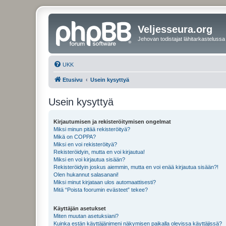
Veljesseura.org
Jehovan todistajat lähitarkastelussa
UKK
Etusivu
Usein kysyttyä
Usein kysyttyä
Kirjautumisen ja rekisteröitymisen ongelmat
Miksi minun pitää rekisteröityä?
Mikä on COPPA?
Miksi en voi rekisteröityä?
Rekisteröidyin, mutta en voi kirjautua!
Miksi en voi kirjautua sisään?
Rekisteröidyin joskus aiemmin, mutta en voi enää kirjautua sisään?!
Olen hukannut salasanani!
Miksi minut kirjataan ulos automaattisesti?
Mitä “Poista foorumin evästeet” tekee?
Käyttäjän asetukset
Miten muutan asetuksiani?
Kuinka estän käyttäjänimeni näkymisen paikalla olevissa käyttäjissä?