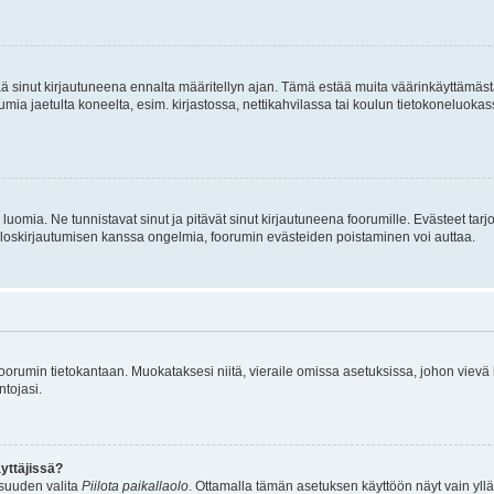
tää sinut kirjautuneena ennalta määritellyn ajan. Tämä estää muita väärinkäyttämäs
rumia jaetulta koneelta, esim. kirjastossa, nettikahvilassa tai koulun tietokoneluokas
luomia. Ne tunnistavat sinut ja pitävät sinut kirjautuneena foorumille. Evästeet tarj
i uloskirjautumisen kanssa ongelmia, foorumin evästeiden poistaminen voi auttaa.
n foorumin tietokantaan. Muokataksesi niitä, vieraile omissa asetuksissa, johon vievä
ntojasi.
yttäjissä?
isuuden valita
Piilota paikallaolo
. Ottamalla tämän asetuksen käyttöön näyt vain ylläpit