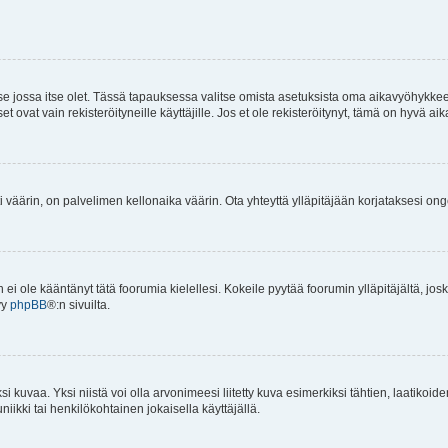
 se jossa itse olet. Tässä tapauksessa valitse omista asetuksista oma aikavyöhykke
vat vain rekisteröityneille käyttäjille. Jos et ole rekisteröitynyt, tämä on hyvä aik
i väärin, on palvelimen kellonaika väärin. Ota yhteyttä ylläpitäjään korjataksesi on
an ei ole kääntänyt tätä foorumia kielellesi. Kokeile pyytää foorumin ylläpitäjältä, jos
yy
phpBB
®:n sivuilta.
 kuvaa. Yksi niistä voi olla arvonimeesi liitetty kuva esimerkiksi tähtien, laatikoid
iikki tai henkilökohtainen jokaisella käyttäjällä.