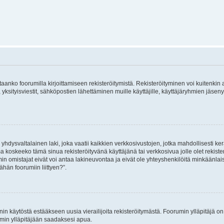
vitaanko foorumilla kirjoittamiseen rekisteröitymistä. Rekisteröityminen voi kuitenkin
 yksityisviestit, sähköpostien lähettäminen muille käyttäjille, käyttäjäryhmien jäs
hdysvaltalainen laki, joka vaatii kaikkien verkkosivustojen, jotka mahdollisesti kerää
a koskeeko tämä sinua rekisteröityvänä käyttäjänä tai verkkosivua jolle olet rekis
 omistajat eivät voi antaa lakineuvontaa ja eivät ole yhteyshenkilöitä minkäänla
ähän foorumiin liittyen?”.
nin käytöstä estääkseen uusia vierailijoita rekisteröitymästä. Foorumin ylläpitäjä on v
umin ylläpitäjään saadaksesi apua.