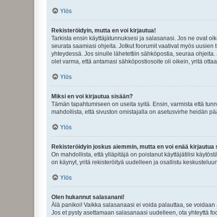
Ylös
Rekisteröidyin, mutta en voi kirjautua!
Tarkista ensin käyttäjätunnuksesi ja salasanasi. Jos ne ovat oik
seurata saamiasi ohjeita. Jotkut foorumit vaativat myös uusien tu
yhteydessä. Jos sinulle lähetettiin sähköpostia, seuraa ohjeita
olet varma, että antamasi sähköpostiosoite oli oikein, yritä ottaa
Ylös
Miksi en voi kirjautua sisään?
Tämän tapahtumiseen on useita syitä. Ensin, varmista että tunnuk
mahdollista, että sivuston omistajalla on asetusvirhe heidän pää
Ylös
Rekisteröidyin joskus aiemmin, mutta en voi enää kirjautua 
On mahdollista, että ylläpitäjä on poistanut käyttäjätilisi käytö
on käynyt, yritä rekisteröityä uudelleen ja osallistu keskusteluu
Ylös
Olen hukannut salasanani!
Älä panikoi! Vaikka salasanaasi ei voida palauttaa, se voidaan 
Jos et pysty asettamaan salasanaasi uudelleen, ota yhteyttä foo