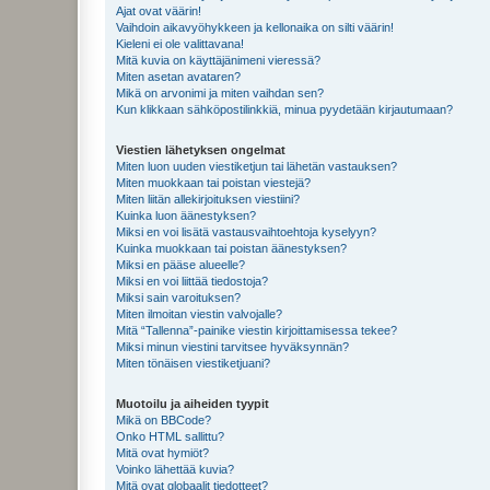
Ajat ovat väärin!
Vaihdoin aikavyöhykkeen ja kellonaika on silti väärin!
Kieleni ei ole valittavana!
Mitä kuvia on käyttäjänimeni vieressä?
Miten asetan avataren?
Mikä on arvonimi ja miten vaihdan sen?
Kun klikkaan sähköpostilinkkiä, minua pyydetään kirjautumaan?
Viestien lähetyksen ongelmat
Miten luon uuden viestiketjun tai lähetän vastauksen?
Miten muokkaan tai poistan viestejä?
Miten liitän allekirjoituksen viestiini?
Kuinka luon äänestyksen?
Miksi en voi lisätä vastausvaihtoehtoja kyselyyn?
Kuinka muokkaan tai poistan äänestyksen?
Miksi en pääse alueelle?
Miksi en voi liittää tiedostoja?
Miksi sain varoituksen?
Miten ilmoitan viestin valvojalle?
Mitä “Tallenna”-painike viestin kirjoittamisessa tekee?
Miksi minun viestini tarvitsee hyväksynnän?
Miten tönäisen viestiketjuani?
Muotoilu ja aiheiden tyypit
Mikä on BBCode?
Onko HTML sallittu?
Mitä ovat hymiöt?
Voinko lähettää kuvia?
Mitä ovat globaalit tiedotteet?