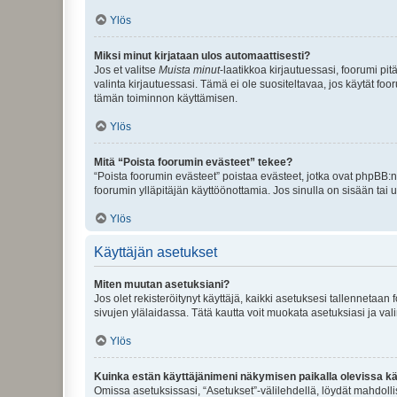
Ylös
Miksi minut kirjataan ulos automaattisesti?
Jos et valitse
Muista minut
-laatikkoa kirjautuessasi, foorumi pi
valinta kirjautuessasi. Tämä ei ole suositeltavaa, jos käytät foo
tämän toiminnon käyttämisen.
Ylös
Mitä “Poista foorumin evästeet” tekee?
“Poista foorumin evästeet” poistaa evästeet, jotka ovat phpBB:n 
foorumin ylläpitäjän käyttöönottamia. Jos sinulla on sisään ta
Ylös
Käyttäjän asetukset
Miten muutan asetuksiani?
Jos olet rekisteröitynyt käyttäjä, kaikki asetuksesi tallennetaa
sivujen ylälaidassa. Tätä kautta voit muokata asetuksiasi ja vali
Ylös
Kuinka estän käyttäjänimeni näkymisen paikalla olevissa kä
Omissa asetuksissasi, “Asetukset”-välilehdellä, löydät mahdoll