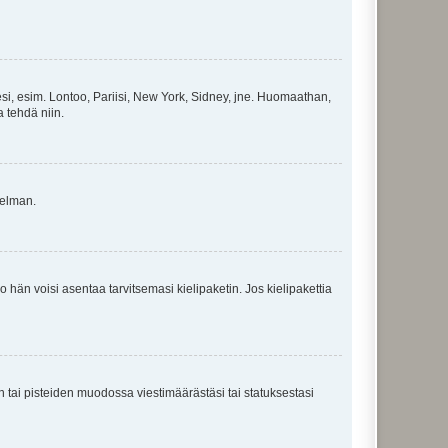
esi, esim. Lontoo, Pariisi, New York, Sidney, jne. Huomaathan,
a tehdä niin.
gelman.
ko hän voisi asentaa tarvitsemasi kielipaketin. Jos kielipakettia
en tai pisteiden muodossa viestimäärästäsi tai statuksestasi