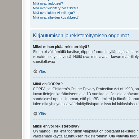
Mitä ovat tiedotteet?
Mitä ovat kiinnitetyt viestiketjut
Mitä ovat lukitut viestiketjut?
Mitä ovat aiheiden kuvakkeet?
Kirjautumisen ja rekisteröitymisen ongelmat
Miksi minun pitää rekisteröityä?
Sinun ei välttämättä tarvitse, riippuu foorumin ylläpitäjästä, tar
vieraiden käytettävissä. Näitä ovat mm. avatar-kuvan määrittely,
suositeltavaa.
Ylös
Mikä on COPPA?
COPPA, tai Children’s Online Privacy Protection Act of 1998, on y
luvan tietojen keräämiseen alle 13-vuotiaalta. Jos olet epävarm
saadaksesi apua. Huomaa, että phpBB Limited ja tämän foorumin
tulee olla yhteydessä väärinkäytöstapauksissa tai lakiasioissa t
Ylös
Miksi en voi rekisteröityä?
On mahdollista, että foorumin ylläpitäjä on poistanut rekisteröin
valitsemasi käyttäjätunnuksen rekisteröinnin. Ota yhteyttä foor