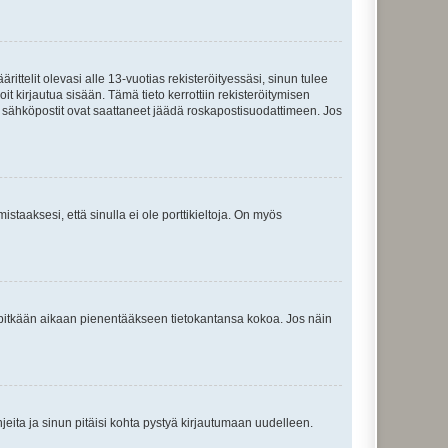
ttelit olevasi alle 13-vuotias rekisteröityessäsi, sinun tulee
it kirjautua sisään. Tämä tieto kerrottiin rekisteröitymisen
ai sähköpostit ovat saattaneet jäädä roskapostisuodattimeen. Jos
staaksesi, että sinulla ei ole porttikieltoja. On myös
neet pitkään aikaan pienentääkseen tietokantansa kokoa. Jos näin
jeita ja sinun pitäisi kohta pystyä kirjautumaan uudelleen.