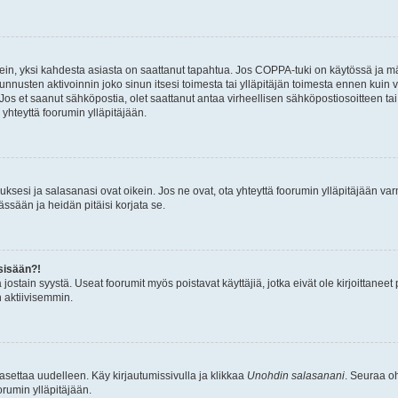
ein, yksi kahdesta asiasta on saattanut tapahtua. Jos COPPA-tuki on käytössä ja määri
nnusten aktivoinnin joko sinun itsesi toimesta tai ylläpitäjän toimesta ennen kuin vo
. Jos et saanut sähköpostia, olet saattanut antaa virheellisen sähköpostiosoitteen t
 yhteyttä foorumin ylläpitäjään.
sesi ja salasanasi ovat oikein. Jos ne ovat, ota yhteyttä foorumin ylläpitäjään varmi
ssään ja heidän pitäisi korjata se.
sisään?!
stä jostain syystä. Useat foorumit myös poistavat käyttäjiä, jotka eivät ole kirjoitta
n aktiivisemmin.
asettaa uudelleen. Käy kirjautumissivulla ja klikkaa
Unohdin salasanani
. Seuraa oh
rumin ylläpitäjään.