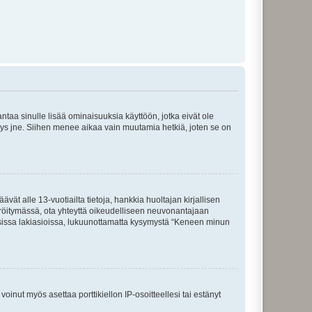
 antaa sinulle lisää ominaisuuksia käyttöön, jotka eivät ole
enyys jne. Siihen menee aikaa vain muutamia hetkiä, joten se on
vät alle 13-vuotiailta tietoja, hankkia huoltajan kirjallisen
teröitymässä, ota yhteyttä oikeudelliseen neuvonantajaan
isissa lakiasioissa, lukuunottamatta kysymystä “Keneen minun
oinut myös asettaa porttikiellon IP-osoitteellesi tai estänyt