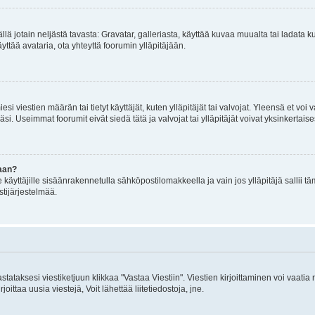
mällä jotain neljästä tavasta: Gravatar, galleriasta, käyttää kuvaa muualta tai ladata
äyttää avataria, ota yhteyttä foorumin ylläpitäjään.
iesi viestien määrän tai tietyt käyttäjät, kuten ylläpitäjät tai valvojat. Yleensä et vo
i. Useimmat foorumit eivät siedä tätä ja valvojat tai ylläpitäjät voivat yksinkertaise
aan?
le käyttäjille sisäänrakennetulla sähköpostilomakkeella ja vain jos ylläpitäjä sallii
stijärjestelmää.
stataksesi viestiketjuun klikkaa "Vastaa Viestiin". Viestien kirjoittaminen voi vaatia
joittaa uusia viestejä, Voit lähettää liitetiedostoja, jne.