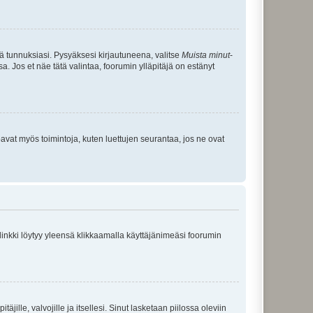
tä tunnuksiasi. Pysyäksesi kirjautuneena, valitse
Muista minut
-
sa. Jos et näe tätä valintaa, foorumin ylläpitäjä on estänyt
oavat myös toimintoja, kuten luettujen seurantaa, jos ne ovat
 linkki löytyy yleensä klikkaamalla käyttäjänimeäsi foorumin
äjille, valvojille ja itsellesi. Sinut lasketaan piilossa oleviin