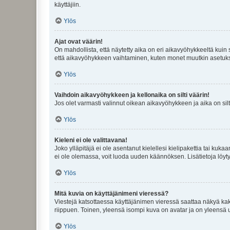
käyttäjiin.
Ylös
Ajat ovat väärin!
On mahdollista, että näytetty aika on eri aikavyöhykkeeltä kuin
että aikavyöhykkeen vaihtaminen, kuten monet muutkin asetukset o
Ylös
Vaihdoin aikavyöhykkeen ja kellonaika on silti väärin!
Jos olet varmasti valinnut oikean aikavyöhykkeen ja aika on silt
Ylös
Kieleni ei ole valittavana!
Joko ylläpitäjä ei ole asentanut kielellesi kielipakettia tai kuka
ei ole olemassa, voit luoda uuden käännöksen. Lisätietoja löyt
Ylös
Mitä kuvia on käyttäjänimeni vieressä?
Viestejä katsottaessa käyttäjänimen vieressä saattaa näkyä kaksi
riippuen. Toinen, yleensä isompi kuva on avatar ja on yleensä un
Ylös