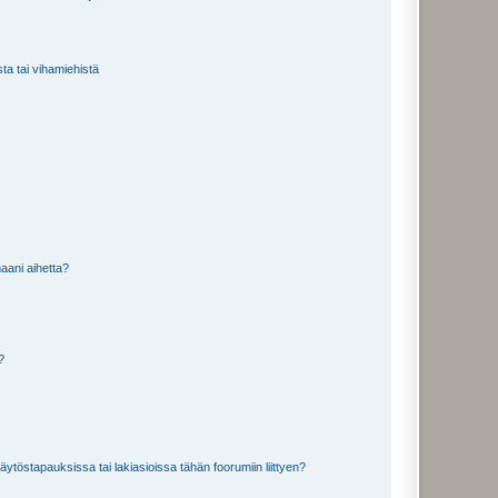
sta tai vihamiehistä
aani aihetta?
a?
töstapauksissa tai lakiasioissa tähän foorumiin liittyen?