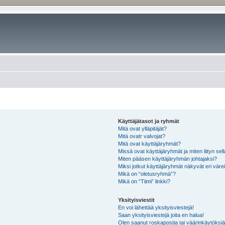
Käyttäjätasot ja ryhmät
Mitä ovat ylläpitäjät?
Mitä ovatr valvojat?
Mitä ovat käyttäjäryhmät?
Missä ovat käyttäjäryhmät ja miten liityn sel
Miten pääsen käyttäjäryhmän johtajaksi?
Miksi jotkut käyttäjäryhmät näkyvät eri värei
Mikä on “oletusryhmä”?
Mikä on “Tiimi” linkki?
Yksityisviestit
En voi lähettää yksityisviestejä!
Saan yksityisviestejä joita en halua!
Olen saanut roskapostia tai väärinkäytöksiä s