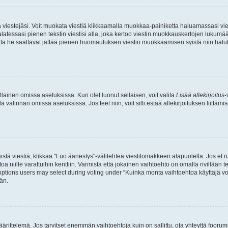
ia viestejäsi. Voit muokata viestiä klikkaamalla muokkaa-painiketta haluamassasi vies
n palatessasi pienen tekstin viestisi alla, joka kertoo viestin muokkauskertojen luk
 mutta he saattavat jättää pienen huomautuksen viestin muokkaamisen syistä niin halu
ellainen omissa asetuksissa. Kun olet luonut sellaisen, voit valita
Lisää allekirjoitus
-
lä valinnan omissa asetuksissa. Jos teet niin, voit silti estää allekirjoituksen liittäm
stä viestiä, klikkaa "Luo äänestys"-välilehteä viestilomakkeen alapuolella. Jos et näe
a niille varattuihin kenttiin. Varmista että jokainen vaihtoehto on omalla rivillään
 options users may select during voting under “Kuinka monta vaihtoehtoa käyttäjä voi
än.
ittelemä. Jos tarvitset enemmän vaihtoehtoja kuin on sallittu, ota yhteyttä foorumi