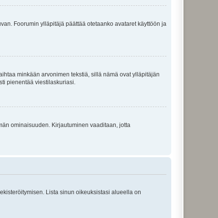
 kuvan. Foorumin ylläpitäjä päättää otetaanko avataret käyttöön ja
i vaihtaa minkään arvonimen tekstiä, sillä nämä ovat ylläpitäjän
sti pienentää viestilaskuriasi.
 tämän ominaisuuden. Kirjautuminen vaaditaan, jotta
 rekisteröitymisen. Lista sinun oikeuksistasi alueella on