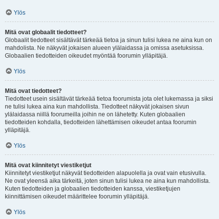
Ylös
Mitä ovat globaalit tiedotteet?
Globaalit tiedotteet sisältävät tärkeää tietoa ja sinun tulisi lukea ne aina kun on
mahdolista. Ne näkyvät jokaisen alueen ylälaidassa ja omissa asetuksissa.
Globaalien tiedotteiden oikeudet myöntää foorumin ylläpitäjä.
Ylös
Mitä ovat tiedotteet?
Tiedotteet usein sisältävät tärkeää tietoa foorumista jota olet lukemassa ja siksi
ne tulisi lukea aina kun mahdollista. Tiedotteet näkyvät jokaisen sivun
ylälaidassa niillä foorumeilla joihin ne on lähetetty. Kuten globaalien
tiedotteiden kohdalla, tiedotteiden lähettämisen oikeudet antaa foorumin
ylläpitäjä.
Ylös
Mitä ovat kiinnitetyt viestiketjut
Kiinnitetyt viestiketjut näkyvät tiedotteiden alapuolella ja ovat vain etusivulla.
Ne ovat yleensä aika tärkeitä, joten sinun tulisi lukea ne aina kun mahdollista.
Kuten tiedotteiden ja globaalien tiedotteiden kanssa, viestiketjujen
kiinnittämisen oikeudet määrittelee foorumin ylläpitäjä.
Ylös