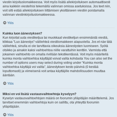
viestin kirjoituslomakkeessa. Voit myös lisätä allekirjoituksen automaattisesti
aina kaikkiin viesteihisi tekemällä valinnan omissa asetuksissa. Jos teet niin,
voit silti estää allekirjoituksen liittämisen yksittäiseen viestiin poistamalla
valinnan viestinkirjoituslomakkeessa.
Ylös
Kuinka luon äänestyksen?
Kun kirjoitat uuta viestiketjua tai muokkaat viestiketjun ensimmäistä viestiä,
klikkaa "Luo äänestys"-välilehteä viestilomakkeen alapuolella. Jos et näe tätä
välilehteä, sinulla ei ole tarvittavia oikeuksia äänestysten luomiseen. Syötä
otsikko ja ainakin kaksi vaihtoehtoa niille varattuihin kenttiin. Varmista että
jokainen vaihtoehto on omalla rivillään tekstikentässä. Voit myös määritellä
kuinka monta vaihtoehtoa käyttäjät voivat valita kohdasta You can also set the
number of options users may select during voting under “Kuinka monta
vaihtoehtoa käyttäjä voi valita”, äänestyksen kesto päivinä (0 kestää
loputtomasti) ja viimeisenä voit antaa käyttäjille mahdollisuuden muuttaa
ääntään.
Ylös
Miksi en voi lisätä vastausvaihtoehtoja kyselyyn?
Kyselyn vastausvaihtoehtojen määrä on foorumin ylläpitäjän määrittelemä. Jos
tarvitset enemmän vaihtoehtoja kuin on sallittu, ota yhteyttä foorumin
ylläpitäjään.
Ylös