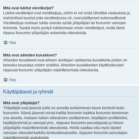
Mitä ovat lukitut viestiketjut?
Lukitut viestiketjut ovat viestiketjuja, joihin ei voi enää lähettää vastauksia ja
mahdolliset kyselyt joita viestiketjussa oli, ovat päättyneet automaattisesti.
Viestiketjuja voidaan lukita useista syistä ylläpitäjän tai foorumin valvojan
toimesta. Saatat myös pystyä lukitsemaan oman viestiketjusi, mutta tämä
riippuu foorumin ylläpitäjän antamista oikeuksista.
Ylös
Mitä ovat aiheiden kuvakkeet?
Aiheiden kuvakkeet ovat aiheen aloittajan valitsemia kuvakkeita joiden on
tarkoitus kuvastaa niiden sisältöä. Aiheiden kuvakkeiden käyttöoikeudet
riippuvat foorumin ylläpitäjän määrittelemistä oikeuksista.
Ylös
Käyttäjätasot ja ryhmät
Mitä ovat ylläpitäjät?
Ylläpitäjät ovat jäseniä joille on annettu korkeimman tason kontrolli koko
foorumiin. Nämä jäsenet voivat hallita foorumin kaikkia foorumin toiminnan
osa-alueita, mukaan lukien oikeuksien asettaminen, käyttäjien porttikiellot,
käyttäjäryhmät ja valvojat yms., riippuen foorumin perustajasta ja hänen
ylläpitäjille määrittelemistä oikeuksista. Heillä saattaa olla myös täydet
valvojan oikeudet kaikilla keskustelualueilla, riippuen foorumin perustajan
määrittelemistä asetuksista.