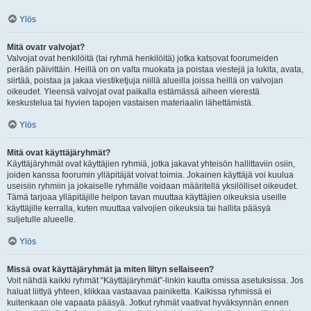
Ylös
Mitä ovatr valvojat?
Valvojat ovat henkilöitä (tai ryhmä henkilöitä) jotka katsovat foorumeiden
perään päivittäin. Heillä on on valta muokata ja poistaa viestejä ja lukita, avata,
siirtää, poistaa ja jakaa viestiketjuja niillä alueilla joissa heillä on valvojan
oikeudet. Yleensä valvojat ovat paikalla estämässä aiheen vierestä
keskustelua tai hyvien tapojen vastaisen materiaalin lähettämistä.
Ylös
Mitä ovat käyttäjäryhmät?
Käyttäjäryhmät ovat käyttäjien ryhmiä, jotka jakavat yhteisön hallittaviin osiin,
joiden kanssa foorumin ylläpitäjät voivat toimia. Jokainen käyttäjä voi kuulua
useisiin ryhmiin ja jokaiselle ryhmälle voidaan määritellä yksilölliset oikeudet.
Tämä tarjoaa ylläpitäjille helpon tavan muuttaa käyttäjien oikeuksia useille
käyttäjille kerralla, kuten muuttaa valvojien oikeuksia tai hallita pääsyä
suljetulle alueelle.
Ylös
Missä ovat käyttäjäryhmät ja miten liityn sellaiseen?
Voit nähdä kaikki ryhmät “Käyttäjäryhmät”-linkin kautta omissa asetuksissa. Jos
haluat liittyä yhteen, klikkaa vastaavaa painiketta. Kaikissa ryhmissä ei
kuitenkaan ole vapaata pääsyä. Jotkut ryhmät vaativat hyväksynnän ennen