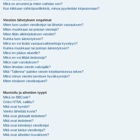
Mikä on arvonimi ja miten vaihdan sen?
Kun klikkaan sähköpostilinkkiä, minua pyydetään kirjautumaan?
Viestien lähetyksen ongelmat
Miten luon uuden viestiketjun tai lähetän vastauksen?
Miten muokkaan tai poistan viestejä?
Miten liitän allekirjoituksen viestiini?
Kuinka luon äänestyksen?
Miksi en voi lisätä vastausvaihtoehtoja kyselyyn?
Kuinka muokkaan tai poistan äänestyksen?
Miksi en pääse alueelle?
Miksi en voi liittää tiedostoja?
Miksi sain varoituksen?
Miten ilmoitan viestin valvojalle?
Mitä “Tallenna”-painike viestin kirjoittamisessa tekee?
Miksi minun viestini tarvitsee hyväksynnän?
Miten tönäisen viestiketjuani?
Muotoilu ja aiheiden tyypit
Mikä on BBCode?
Onko HTML sallittu?
Mitä ovat hymiöt?
Voinko lähettää kuvia?
Mitä ovat globaalit tiedotteet?
Mitä ovat tiedotteet?
Mitä ovat kiinnitetyt viestiketjut
Mitä ovat lukitut viestiketjut?
Mitä ovat aiheiden kuvakkeet?