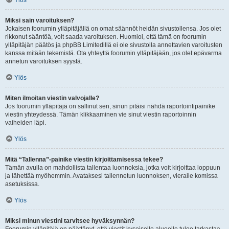
Ylös
Miksi sain varoituksen?
Jokaisen foorumin ylläpitäjällä on omat säännöt heidän sivustollensa. Jos olet
rikkonut sääntöä, voit saada varoituksen. Huomioi, että tämä on foorumin
ylläpitäjän päätös ja phpBB Limitedillä ei ole sivustolla annettavien varoitusten
kanssa mitään tekemistä. Ota yhteyttä foorumin ylläpitäjään, jos olet epävarma
annetun varoituksen syystä.
Ylös
Miten ilmoitan viestin valvojalle?
Jos foorumin ylläpitäjä on sallinut sen, sinun pitäisi nähdä raportointipainike
viestin yhteydessä. Tämän klikkaaminen vie sinut viestin raportoinnin
vaiheiden läpi.
Ylös
Mitä “Tallenna”-painike viestin kirjoittamisessa tekee?
Tämän avulla on mahdollista tallentaa luonnoksia, jotka voit kirjoittaa loppuun
ja lähettää myöhemmin. Avataksesi tallennetun luonnoksen, vieraile komissa
asetuksissa.
Ylös
Miksi minun viestini tarvitsee hyväksynnän?