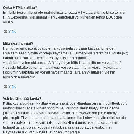
Onko HTML sallittu?
Ei. Tällä foorumilla ei ole mahdollista lähettää HTML:ää siten, että se toimisi
HTML-koodina. Yleisimmät HTML-muotoilut voi kuitenkin tehdä BBCoden
avulla.
Ylös
Mitä ovat hymiöt?
Hymiöt tai emoticonit ovat pieniä kuvia joita voidaan käyttää tunteiden
ilmaisemiseen lyhyitä koodeja käyttämällä. Esimerkiksi :) tarkoittaa iloista ja :(
tarkoittaa surullista. Hymiöiden täysi lista on nähtävillä
viestinlähetyslomakkeessa. Älä käytä hymiöitä liikaa, sillä ne voivat tehdä
viestistä lukukelvottoman ja valvoja voi poistaa niitä tai viestin kokonaan.
Foorumin ylläpitäjä on voinut myös määritellä rajan yksittäisen viestin
hymiöiden määrälle.
Ylös
Voinko lähettää kuvia?
Kyllä, kuvia voidaan käyttää viesteissäsi. Jos ylläpitäjä on sallinut liitteet, voit
mahdollisesti ladata kuvan foorumille. Muutoin sinun täytyy antaa osoite
julkisesti saatavilla olevaan kuvaan, esim. http://www.example.com/my-
picture.gif. Et voi antaa osoitetta omalla koneellasi oleviin kuviin (ellei se ole
yleinen palvelin) tai kuviin, jotka ovat käyttäjätunnistuksen takana, esim.
hotmail tai yahoo sähköpostilaatikot, salasanasuojatut sivustot, jne.
Näyttääksesi kuvan, käytä BBCoden [img]-tagia.