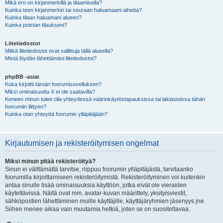
Mikä ero on kirjanmerkillä ja tilaamisella?
Kuinka teen kirjanmerkin tai seuraan haluamaani aihetta?
Kuinka tilaan haluamani alueen?
Kuinka poistan tilaukseni?
Liitetiedostot
Mitkä liitetiedostot ovat sallittuja tällä alueella?
Mistä löydän lähettämäni liitetiedostot?
phpBB -asiat
Kuka kirjoitti tämän foorumisovelluksen?
Miksi ominaisuutta X ei ole saatavilla?
Keneen minun tulee olla yhteydessä väärinkäytöstapauksissa tai lakiasioissa tähän
foorumiin liittyen?
Kuinka otan yhteyttä foorumin ylläpitäjään?
Kirjautumisen ja rekisteröitymisen ongelmat
Miksi minun pitää rekisteröityä?
Sinun ei välttämättä tarvitse, riippuu foorumin ylläpitäjästä, tarvitaanko
foorumilla kirjoittamiseen rekisteröitymistä. Rekisteröityminen voi kuitenkin
antaa sinulle lisää ominaisuuksia käyttöön, jotka eivät ole vieraiden
käytettävissä. Näitä ovat mm. avatar-kuvan määrittely, yksityisviestit,
sähköpostien lähettäminen muille käyttäjille, käyttäjäryhmien jäsenyys jne.
Siihen menee aikaa vain muutamia hetkiä, joten se on suositeltavaa.