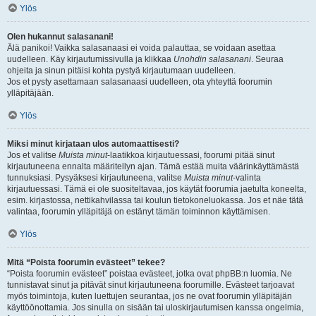
Ylös
Olen hukannut salasanani!
Älä panikoi! Vaikka salasanaasi ei voida palauttaa, se voidaan asettaa
uudelleen. Käy kirjautumissivulla ja klikkaa
Unohdin salasanani
. Seuraa
ohjeita ja sinun pitäisi kohta pystyä kirjautumaan uudelleen.
Jos et pysty asettamaan salasanaasi uudelleen, ota yhteyttä foorumin
ylläpitäjään.
Ylös
Miksi minut kirjataan ulos automaattisesti?
Jos et valitse
Muista minut
-laatikkoa kirjautuessasi, foorumi pitää sinut
kirjautuneena ennalta määritellyn ajan. Tämä estää muita väärinkäyttämästä
tunnuksiasi. Pysyäksesi kirjautuneena, valitse
Muista minut
-valinta
kirjautuessasi. Tämä ei ole suositeltavaa, jos käytät foorumia jaetulta koneelta,
esim. kirjastossa, nettikahvilassa tai koulun tietokoneluokassa. Jos et näe tätä
valintaa, foorumin ylläpitäjä on estänyt tämän toiminnon käyttämisen.
Ylös
Mitä “Poista foorumin evästeet” tekee?
“Poista foorumin evästeet” poistaa evästeet, jotka ovat phpBB:n luomia. Ne
tunnistavat sinut ja pitävät sinut kirjautuneena foorumille. Evästeet tarjoavat
myös toimintoja, kuten luettujen seurantaa, jos ne ovat foorumin ylläpitäjän
käyttöönottamia. Jos sinulla on sisään tai uloskirjautumisen kanssa ongelmia,