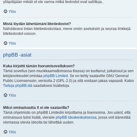
ylläpitäjään mikäli et ole varma mitkä tiedostot ovat sallittuja..
Ylös
Mistä löydän lähettämäni liitetiedostot?
Nähdäksesi listan liitetiedostoistasi, mene omiin asetuksiin ja seuraa linkkejä
liitetiedostot-osioon.
Ylös
phpBB -asiat
Kuka kirjoitti tämän foorumisovelluksen?
Tämä sovellus (sen muokkaamattomassa tilassa) on tuottanut, julkaissut ja sen
tekijänoikeudet omistaa
phpBB Limited
. Se on tehty saataville GNU General
Public Licensenssin, versiolla 2 (GPL-2.0) ja sitä voidaan jakaa vapaasti. Katso
Tietoja phpBB:stä
saadaksesi lisätietoja.
Ylös
Miksi ominaisuutta X ei ole saatavilla?
Tämä ohjelmisto on phpBB Limitedin kirjoittama ja lisensoima. Jos uskot, että
ominaisuus tulisi lisätä, vieraile
phpBB ideakeskuksessa
, jossa voit äänestää
olemassa olevia ideoita tai lähettää uuden.
Ylös