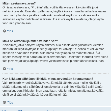
Miten asetan avataren?
Omissa asetuksissa, “Profiilin” alla, voit lisätä avataren käyttämällä jotain
neljästä tavasta: Gravatar, galleriasta, käyttää kuvaa muualta tai ladata kuvan.
Foorumin ylläpitäjä päättää otetaanko avataret käyttöön ja valitsee mitkä
avatarien käyttöönottotavat sallitaan. Jos et voi käyttää avataria, ota yhteyttä
foorumin ylläpitäjään.
Ylös
Mikä on arvonimi ja miten vaihdan sen?
Arvonimet, jotka näkyvät käyttäjänimesi alla osoittavat kirjoittamiesi viestien
määrän tai tietyt käyttäjät, kuten ylläpitäjät tai valvojat. Yleensä et voi vaihtaa
minkään arvonimen tekstiä, sillä nämä ovat ylläpitäjän määrittelemiä. Älä
kirjoita viestejä vain parantaaksesi arvonimeäsi. Useimmat foorumit eivät siedä
tätä ja valvojat tai ylläpitäjät voivat yksinkertaisesti pienentää viestilaskuriasi.
Ylös
Kun klikkaan sähköpostilinkkiä, minua pyydetään kirjautumaan?
Vain rekisteröityneet käyttäjät voivat lähettää sähköpostia muille käyttäjille
sisäänrakennetulla sähköpostilomakkeella ja vain jos ylläpitäjä sallii tämän
ominaisuuden. Kirjautuminen vaaditaan, jotta tunnistautumattomat käyttäjät
eivät voisi väärinkäyttää sähköpostijärjestelmää.
Ylös