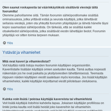
Olen saanut roskapostia tai väärinkäytöksiä sisältäviä viestejä tältä
foorumilta!
Olemme pahoillamme siitä. Tämän foorumin sähköpostilomake sisältää
ominaisuuksia, jotka yrittävät estää ja seurata käyttäjiä, jotka lähettävät
sellaisia viestejä, joten ota yhteyttä foorumin ylläpitäjään ja lähetä hänelle täysi
kopio saamastasi sähköpostista. On tärkeää, että se sisältää kaikki
otsaketiedot sähköpostista, jotka sisältävät viestin lähettäjän tiedot. Foorumin
ylläpitäjä voi sitten toimia tarpeen mukaan.
Ylös
Ystävät ja vihamiehet
Mitä ovat kaveri ja vihamieslistat?
Voit käyttää näitä listoja muiden foorumin käyttäjien organisointiin.
Kaverilistalle lisätään käyttäjiä omien asetusten kautta. Tämä auttaa nopeasti
näkemään jos he ovat paikalla ja yksityisviestien lähettämisessä. Teemasta
riippuen näiden käyttäjien viestit saatetaan myös korostaa. Jos lisäät käyttäjän
vihamieheksi, kaikki käyttäjän kirjoittamat viestit piilotetaan oletuksena.
Ylös
Kuinka voin lisätä / poistaa käyttäjiä kavereista tai vihamiehistä
Voit lisätä käyttäjiä listoihisi kahdella tapaa. Jokaisen käyttäjän profiilissa on
linkki jonka kautta voit lisätä heidät joko kavereihin tai vihamiehiin.