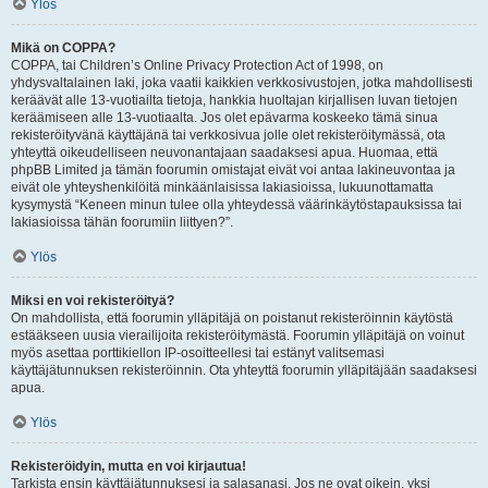
Ylös
Mikä on COPPA?
COPPA, tai Children’s Online Privacy Protection Act of 1998, on
yhdysvaltalainen laki, joka vaatii kaikkien verkkosivustojen, jotka mahdollisesti
keräävät alle 13-vuotiailta tietoja, hankkia huoltajan kirjallisen luvan tietojen
keräämiseen alle 13-vuotiaalta. Jos olet epävarma koskeeko tämä sinua
rekisteröityvänä käyttäjänä tai verkkosivua jolle olet rekisteröitymässä, ota
yhteyttä oikeudelliseen neuvonantajaan saadaksesi apua. Huomaa, että
phpBB Limited ja tämän foorumin omistajat eivät voi antaa lakineuvontaa ja
eivät ole yhteyshenkilöitä minkäänlaisissa lakiasioissa, lukuunottamatta
kysymystä “Keneen minun tulee olla yhteydessä väärinkäytöstapauksissa tai
lakiasioissa tähän foorumiin liittyen?”.
Ylös
Miksi en voi rekisteröityä?
On mahdollista, että foorumin ylläpitäjä on poistanut rekisteröinnin käytöstä
estääkseen uusia vierailijoita rekisteröitymästä. Foorumin ylläpitäjä on voinut
myös asettaa porttikiellon IP-osoitteellesi tai estänyt valitsemasi
käyttäjätunnuksen rekisteröinnin. Ota yhteyttä foorumin ylläpitäjään saadaksesi
apua.
Ylös
Rekisteröidyin, mutta en voi kirjautua!
Tarkista ensin käyttäjätunnuksesi ja salasanasi. Jos ne ovat oikein, yksi