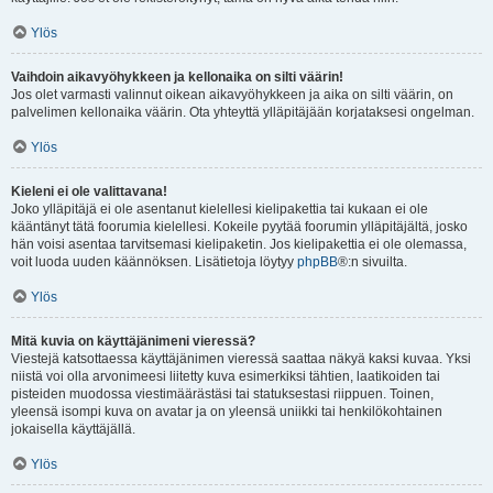
Ylös
Vaihdoin aikavyöhykkeen ja kellonaika on silti väärin!
Jos olet varmasti valinnut oikean aikavyöhykkeen ja aika on silti väärin, on
palvelimen kellonaika väärin. Ota yhteyttä ylläpitäjään korjataksesi ongelman.
Ylös
Kieleni ei ole valittavana!
Joko ylläpitäjä ei ole asentanut kielellesi kielipakettia tai kukaan ei ole
kääntänyt tätä foorumia kielellesi. Kokeile pyytää foorumin ylläpitäjältä, josko
hän voisi asentaa tarvitsemasi kielipaketin. Jos kielipakettia ei ole olemassa,
voit luoda uuden käännöksen. Lisätietoja löytyy
phpBB
®:n sivuilta.
Ylös
Mitä kuvia on käyttäjänimeni vieressä?
Viestejä katsottaessa käyttäjänimen vieressä saattaa näkyä kaksi kuvaa. Yksi
niistä voi olla arvonimeesi liitetty kuva esimerkiksi tähtien, laatikoiden tai
pisteiden muodossa viestimäärästäsi tai statuksestasi riippuen. Toinen,
yleensä isompi kuva on avatar ja on yleensä uniikki tai henkilökohtainen
jokaisella käyttäjällä.
Ylös