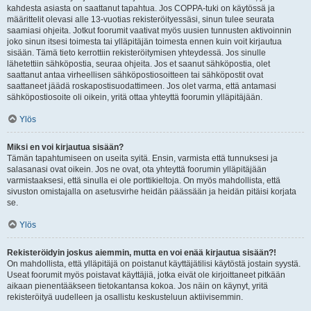
kahdesta asiasta on saattanut tapahtua. Jos COPPA-tuki on käytössä ja
määrittelit olevasi alle 13-vuotias rekisteröityessäsi, sinun tulee seurata
saamiasi ohjeita. Jotkut foorumit vaativat myös uusien tunnusten aktivoinnin
joko sinun itsesi toimesta tai ylläpitäjän toimesta ennen kuin voit kirjautua
sisään. Tämä tieto kerrottiin rekisteröitymisen yhteydessä. Jos sinulle
lähetettiin sähköpostia, seuraa ohjeita. Jos et saanut sähköpostia, olet
saattanut antaa virheellisen sähköpostiosoitteen tai sähköpostit ovat
saattaneet jäädä roskapostisuodattimeen. Jos olet varma, että antamasi
sähköpostiosoite oli oikein, yritä ottaa yhteyttä foorumin ylläpitäjään.
Ylös
Miksi en voi kirjautua sisään?
Tämän tapahtumiseen on useita syitä. Ensin, varmista että tunnuksesi ja
salasanasi ovat oikein. Jos ne ovat, ota yhteyttä foorumin ylläpitäjään
varmistaaksesi, että sinulla ei ole porttikieltoja. On myös mahdollista, että
sivuston omistajalla on asetusvirhe heidän päässään ja heidän pitäisi korjata
se.
Ylös
Rekisteröidyin joskus aiemmin, mutta en voi enää kirjautua sisään?!
On mahdollista, että ylläpitäjä on poistanut käyttäjätilisi käytöstä jostain syystä.
Useat foorumit myös poistavat käyttäjiä, jotka eivät ole kirjoittaneet pitkään
aikaan pienentääkseen tietokantansa kokoa. Jos näin on käynyt, yritä
rekisteröityä uudelleen ja osallistu keskusteluun aktiivisemmin.