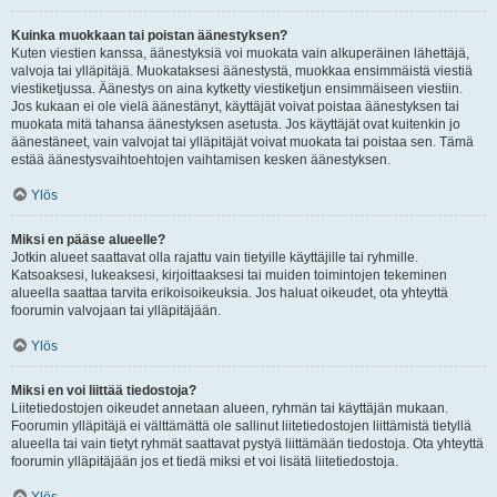
Kuinka muokkaan tai poistan äänestyksen?
Kuten viestien kanssa, äänestyksiä voi muokata vain alkuperäinen lähettäjä,
valvoja tai ylläpitäjä. Muokataksesi äänestystä, muokkaa ensimmäistä viestiä
viestiketjussa. Äänestys on aina kytketty viestiketjun ensimmäiseen viestiin.
Jos kukaan ei ole vielä äänestänyt, käyttäjät voivat poistaa äänestyksen tai
muokata mitä tahansa äänestyksen asetusta. Jos käyttäjät ovat kuitenkin jo
äänestäneet, vain valvojat tai ylläpitäjät voivat muokata tai poistaa sen. Tämä
estää äänestysvaihtoehtojen vaihtamisen kesken äänestyksen.
Ylös
Miksi en pääse alueelle?
Jotkin alueet saattavat olla rajattu vain tietyille käyttäjille tai ryhmille.
Katsoaksesi, lukeaksesi, kirjoittaaksesi tai muiden toimintojen tekeminen
alueella saattaa tarvita erikoisoikeuksia. Jos haluat oikeudet, ota yhteyttä
foorumin valvojaan tai ylläpitäjään.
Ylös
Miksi en voi liittää tiedostoja?
Liitetiedostojen oikeudet annetaan alueen, ryhmän tai käyttäjän mukaan.
Foorumin ylläpitäjä ei välttämättä ole sallinut liitetiedostojen liittämistä tietyllä
alueella tai vain tietyt ryhmät saattavat pystyä liittämään tiedostoja. Ota yhteyttä
foorumin ylläpitäjään jos et tiedä miksi et voi lisätä liitetiedostoja.