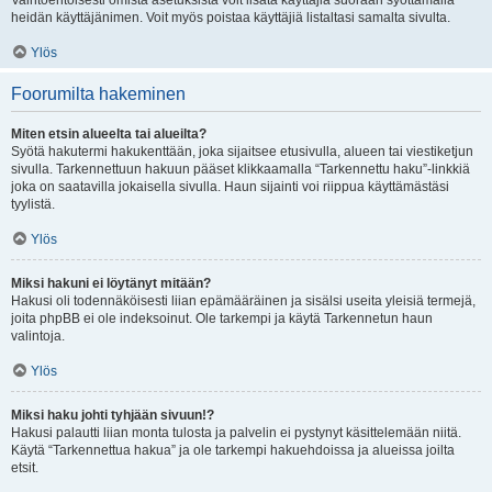
Vaihtoehtoisesti omista asetuksista voit lisätä käyttäjiä suoraan syöttämällä
heidän käyttäjänimen. Voit myös poistaa käyttäjiä listaltasi samalta sivulta.
Ylös
Foorumilta hakeminen
Miten etsin alueelta tai alueilta?
Syötä hakutermi hakukenttään, joka sijaitsee etusivulla, alueen tai viestiketjun
sivulla. Tarkennettuun hakuun pääset klikkaamalla “Tarkennettu haku”-linkkiä
joka on saatavilla jokaisella sivulla. Haun sijainti voi riippua käyttämästäsi
tyylistä.
Ylös
Miksi hakuni ei löytänyt mitään?
Hakusi oli todennäköisesti liian epämääräinen ja sisälsi useita yleisiä termejä,
joita phpBB ei ole indeksoinut. Ole tarkempi ja käytä Tarkennetun haun
valintoja.
Ylös
Miksi haku johti tyhjään sivuun!?
Hakusi palautti liian monta tulosta ja palvelin ei pystynyt käsittelemään niitä.
Käytä “Tarkennettua hakua” ja ole tarkempi hakuehdoissa ja alueissa joilta
etsit.