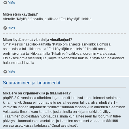
Ylös
Miten etsin käyttäjiä?
Vieraile “Käyttäjät”-sivulla ja klikkaa “Etsi käyttäjä”-linkkiä.
Ylös
Miten löydän omat viestini ja viestiketjuni?
Omat viestisi näet klikkaamalla “Katso omia viestejäsi”-linkkiä omissa
asetuksissa tai klikkaamalla “Etsi käyttäjän viesteistä”-linkkiä omalla
profiilisivullasi tai klikkaamalla “Pikalinkit”-valikkoa foorumin ylälaidassa.
Etsiäksesi omia viestiketjuja, käytä tarkennettua hakua ja täytä sen hakuehdot
haluamallasi tavalla.
Ylös
Seuraaminen ja kirjanmerkit
Mikä ero on kirjanmerkillä ja tilaamisella?
phpBB 3.0 -versiossa aiheiden kirjanmerkit toimivat kuten internet-selaimen
kirjanmerkit. Sinua ei huomautettu jos aiheeseen tuli päivitys. phpBB 3.1 -
versiosta lähtien kirjanmerkit toimivat samaan tapaan kuin aiheiden tilaaminen.
Voit saada ilmoituksen kun aihe josta sinulla on kirjanmerkki päivittyy.
Tilaaminen puolestaan huomauttaa sinua kun aiheeseen tai foorumiin tulee
päivitys. Huomautusten asetukset ja tilausten asetukset voidaan määrittää
omissa asetuksissa kohdassa “Omat asetukset”.