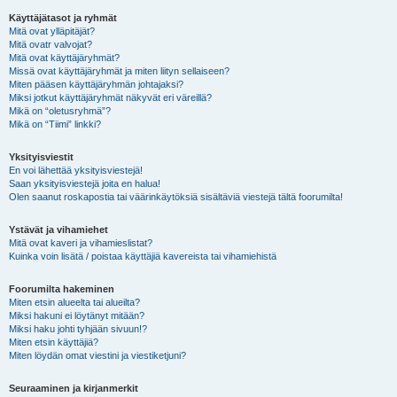
Käyttäjätasot ja ryhmät
Mitä ovat ylläpitäjät?
Mitä ovatr valvojat?
Mitä ovat käyttäjäryhmät?
Missä ovat käyttäjäryhmät ja miten liityn sellaiseen?
Miten pääsen käyttäjäryhmän johtajaksi?
Miksi jotkut käyttäjäryhmät näkyvät eri väreillä?
Mikä on “oletusryhmä”?
Mikä on “Tiimi” linkki?
Yksityisviestit
En voi lähettää yksityisviestejä!
Saan yksityisviestejä joita en halua!
Olen saanut roskapostia tai väärinkäytöksiä sisältäviä viestejä tältä foorumilta!
Ystävät ja vihamiehet
Mitä ovat kaveri ja vihamieslistat?
Kuinka voin lisätä / poistaa käyttäjiä kavereista tai vihamiehistä
Foorumilta hakeminen
Miten etsin alueelta tai alueilta?
Miksi hakuni ei löytänyt mitään?
Miksi haku johti tyhjään sivuun!?
Miten etsin käyttäjiä?
Miten löydän omat viestini ja viestiketjuni?
Seuraaminen ja kirjanmerkit