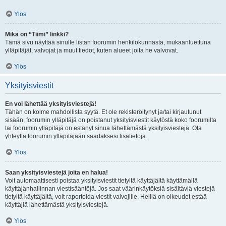
Ylös
Mikä on “Tiimi” linkki?
Tämä sivu näyttää sinulle listan foorumin henkilökunnasta, mukaanluettuna
ylläpitäjät, valvojat ja muut tiedot, kuten alueet joita he valvovat.
Ylös
Yksityisviestit
En voi lähettää yksityisviestejä!
Tähän on kolme mahdollista syytä. Et ole rekisteröitynyt ja/tai kirjautunut
sisään, foorumin ylläpitäjä on poistanut yksityisviestit käytöstä koko foorumilta
tai foorumin ylläpitäjä on estänyt sinua lähettämästä yksityisviestejä. Ota
yhteyttä foorumin ylläpitäjään saadaksesi lisätietoja.
Ylös
Saan yksityisviestejä joita en halua!
Voit automaattisesti poistaa yksityisviestit tietyltä käyttäjältä käyttämällä
käyttäjänhallinnan viestisääntöjä. Jos saat väärinkäytöksiä sisältäviä viestejä
tietyltä käyttäjältä, voit raportoida viestit valvojille. Heillä on oikeudet estää
käyttäjiä lähettämästä yksityisviestejä.
Ylös