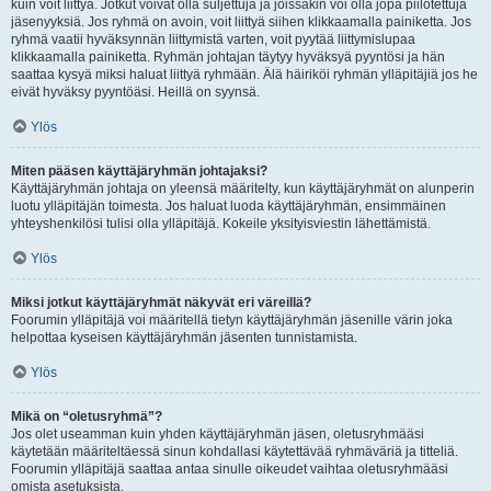
kuin voit liittyä. Jotkut voivat olla suljettuja ja joissakin voi olla jopa piilotettuja
jäsenyyksiä. Jos ryhmä on avoin, voit liittyä siihen klikkaamalla painiketta. Jos
ryhmä vaatii hyväksynnän liittymistä varten, voit pyytää liittymislupaa
klikkaamalla painiketta. Ryhmän johtajan täytyy hyväksyä pyyntösi ja hän
saattaa kysyä miksi haluat liittyä ryhmään. Älä häiriköi ryhmän ylläpitäjiä jos he
eivät hyväksy pyyntöäsi. Heillä on syynsä.
Ylös
Miten pääsen käyttäjäryhmän johtajaksi?
Käyttäjäryhmän johtaja on yleensä määritelty, kun käyttäjäryhmät on alunperin
luotu ylläpitäjän toimesta. Jos haluat luoda käyttäjäryhmän, ensimmäinen
yhteyshenkilösi tulisi olla ylläpitäjä. Kokeile yksityisviestin lähettämistä.
Ylös
Miksi jotkut käyttäjäryhmät näkyvät eri väreillä?
Foorumin ylläpitäjä voi määritellä tietyn käyttäjäryhmän jäsenille värin joka
helpottaa kyseisen käyttäjäryhmän jäsenten tunnistamista.
Ylös
Mikä on “oletusryhmä”?
Jos olet useamman kuin yhden käyttäjäryhmän jäsen, oletusryhmääsi
käytetään määriteltäessä sinun kohdallasi käytettävää ryhmäväriä ja titteliä.
Foorumin ylläpitäjä saattaa antaa sinulle oikeudet vaihtaa oletusryhmääsi
omista asetuksista.