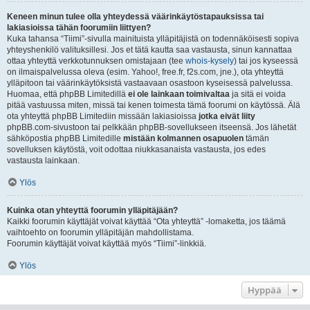
Keneen minun tulee olla yhteydessä väärinkäytöstapauksissa tai
lakiasioissa tähän foorumiin liittyen?
Kuka tahansa “Tiimi”-sivulla mainituista ylläpitäjistä on todennäköisesti sopiva
yhteyshenkilö valituksillesi. Jos et tätä kautta saa vastausta, sinun kannattaa
ottaa yhteyttä verkkotunnuksen omistajaan (tee
whois-kysely
) tai jos kyseessä
on ilmaispalvelussa oleva (esim. Yahoo!, free.fr, f2s.com, jne.), ota yhteyttä
ylläpitoon tai väärinkäytöksistä vastaavaan osastoon kyseisessä palvelussa.
Huomaa, että phpBB Limitedillä
ei ole lainkaan toimivaltaa
ja sitä ei voida
pitää vastuussa miten, missä tai kenen toimesta tämä foorumi on käytössä. Älä
ota yhteyttä phpBB Limitediin missään lakiasioissa
jotka eivät liity
phpBB.com-sivustoon tai pelkkään phpBB-sovellukseen itseensä. Jos lähetät
sähköpostia phpBB Limitedille
mistään kolmannen osapuolen
tämän
sovelluksen käytöstä, voit odottaa niukkasanaista vastausta, jos edes
vastausta lainkaan.
Ylös
Kuinka otan yhteyttä foorumin ylläpitäjään?
Kaikki foorumin käyttäjät voivat käyttää “Ota yhteyttä” -lomaketta, jos täämä
vaihtoehto on foorumin ylläpitäjän mahdollistama.
Foorumin käyttäjät voivat käyttää myös “Tiimi”-linkkiä.
Ylös
Hyppää