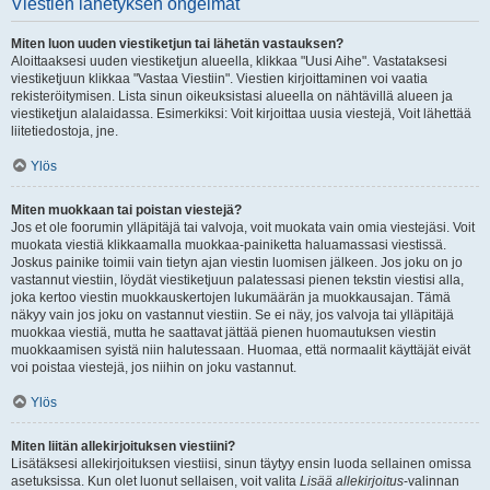
Viestien lähetyksen ongelmat
Miten luon uuden viestiketjun tai lähetän vastauksen?
Aloittaaksesi uuden viestiketjun alueella, klikkaa "Uusi Aihe". Vastataksesi
viestiketjuun klikkaa "Vastaa Viestiin". Viestien kirjoittaminen voi vaatia
rekisteröitymisen. Lista sinun oikeuksistasi alueella on nähtävillä alueen ja
viestiketjun alalaidassa. Esimerkiksi: Voit kirjoittaa uusia viestejä, Voit lähettää
liitetiedostoja, jne.
Ylös
Miten muokkaan tai poistan viestejä?
Jos et ole foorumin ylläpitäjä tai valvoja, voit muokata vain omia viestejäsi. Voit
muokata viestiä klikkaamalla muokkaa-painiketta haluamassasi viestissä.
Joskus painike toimii vain tietyn ajan viestin luomisen jälkeen. Jos joku on jo
vastannut viestiin, löydät viestiketjuun palatessasi pienen tekstin viestisi alla,
joka kertoo viestin muokkauskertojen lukumäärän ja muokkausajan. Tämä
näkyy vain jos joku on vastannut viestiin. Se ei näy, jos valvoja tai ylläpitäjä
muokkaa viestiä, mutta he saattavat jättää pienen huomautuksen viestin
muokkaamisen syistä niin halutessaan. Huomaa, että normaalit käyttäjät eivät
voi poistaa viestejä, jos niihin on joku vastannut.
Ylös
Miten liitän allekirjoituksen viestiini?
Lisätäksesi allekirjoituksen viestiisi, sinun täytyy ensin luoda sellainen omissa
asetuksissa. Kun olet luonut sellaisen, voit valita
Lisää allekirjoitus
-valinnan