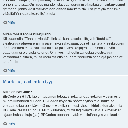
Foorumin ylläpitäjä on päättänyt, että viestit kyseiselle alueelle tulee tarkastaa
ennen lähetystä. On myös mahdollista, että foorumin ylläpitäjä on siirtänyt sinut
ryhmään, jonka viestit tarkistetaan ennen lähettämistä. Ota yhteyttä foorumin
ylläpitäjään saadaksesi lisätietoja.
Ylös
Miten tönäisen viestiketjuani?
Klikkaamalla “Tönaise viestiä” -linkkiä, kun katselet sitä, voit “tönäistä”
viestiketjua alueen ensimmäisen sivun yläosaan. Jos et näe tätä, viestiketjujen
tönäiseminen ei ole sallittua tai aika joka viestiketjujen tönäisemisen välillä
vaaditaan ei ole vielä kulunut. On myös mahdollista nostaa viestiketjua
vastaamalla siihen, mutta varmista että noudatat foorumin sääntöjä jos päätät
tehdä niin.
Ylös
Muotoilu ja aiheiden tyypit
Mikä on BBCode?
BBCode on HTML-kielen tapainen toteutus, joka tarjoaa tiettyjen viestin osien
muotoilumahdollisuuden. BBCoden käytöstä päättää ylläpitäjä, mutta se
voidaan ottaa pois käytöstä myös viestikohtaisesti viestin kirjoituslomakkeella.
BBCode itsessään on HTML:n kaltainen, mutta tagit käyttävät < ja > merkkien
sijaan hakasulkuja [ ja ]. BBCoden oppaan löydät viestinlähetyssivun kautta.
Ylös