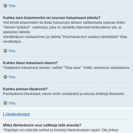
Ylös
Kuinka teen kirjanmerkin tai seuraan haluamaani aihetta?
Voit tehdä kirjanmekin tai tilata haluamasi aiheen valitsemalla sopivan linkin
“Aiheen työkalut” -valikossa, joka on sijoitettu kätevästi keskustelun ylä- ja
alalaidan lähelle.
Viestiketjuun vastaaminen ja valinta “Huomauta kun vastaus lähetetään” tilaa
viestiketjun.
Ylös
Kuinka tilaan haluamani alueen?
Tilataksesi haluamasi alueen, valitse “Tilaa alue” -linkki, aluesivun alalaidassa.
Ylös
Kuinka poistan tilaukseni?
Poistaaksesi tilauksiasi, mene omiin asetuksiisi ja seuraa linkkejä tilauksiisi.
Ylös
Liitetiedostot
Mitkä liitetiedostot ovat sallittuja tällä alueella?
Ylläpitäjä voi määrätä sallitut ja kielletyt liitetiedostojen tyypit. Ota yhteys