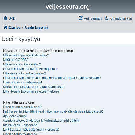
Veljesseura.org
UKK
Rekisteröidy
Kirjaudu sisään
Etusivu
Usein kysyttyä
Usein kysyttyä
Kirjautumisen ja rekisteröitymisen ongelmat
Miksi minun pitää rekisteröityä?
Mikä on COPPA?
Miksi en voi rekisteröityä?
Rekisteröidyin, mutta en voi kirjautua!
Miksi en voi kirjautua sisään?
Rekisteröidyin joskus aiemmin, mutta en voi enää kirjautua sisään?!
Olen hukannut salasanani!
Miksi minut kirjataan ulos automaattisesti?
Mitä “Poista foorumin evästeet” tekee?
Käyttäjän asetukset
Miten muutan asetuksiani?
Kuinka estän käyttäjänimeni näkymisen paikalla olevissa käyttäjissä?
Ajat ovat väärin!
Vaihdoin aikavyöhykkeen ja kellonaika on silti väärin!
Kieleni ei ole valittavana!
Mitä kuvia on käyttäjänimeni vieressä?
Miten asetan avataren?