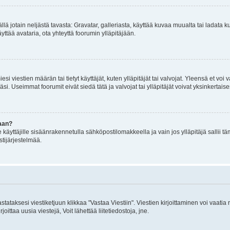
mällä jotain neljästä tavasta: Gravatar, galleriasta, käyttää kuvaa muualta tai ladata
äyttää avataria, ota yhteyttä foorumin ylläpitäjään.
iesi viestien määrän tai tietyt käyttäjät, kuten ylläpitäjät tai valvojat. Yleensä et vo
i. Useimmat foorumit eivät siedä tätä ja valvojat tai ylläpitäjät voivat yksinkertaise
aan?
le käyttäjille sisäänrakennetulla sähköpostilomakkeella ja vain jos ylläpitäjä sallii
stijärjestelmää.
stataksesi viestiketjuun klikkaa "Vastaa Viestiin". Viestien kirjoittaminen voi vaatia
joittaa uusia viestejä, Voit lähettää liitetiedostoja, jne.