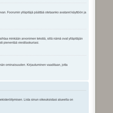
 kuvan. Foorumin ylläpitäjä päättää otetaanko avataret käyttöön ja
i vaihtaa minkään arvonimen tekstiä, sillä nämä ovat ylläpitäjän
sti pienentää viestilaskuriasi.
 tämän ominaisuuden. Kirjautuminen vaaditaan, jotta
 rekisteröitymisen. Lista sinun oikeuksistasi alueella on