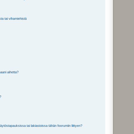
sta tai vihamiehistä
aani aihetta?
a?
töstapauksissa tai lakiasioissa tähän foorumiin liittyen?