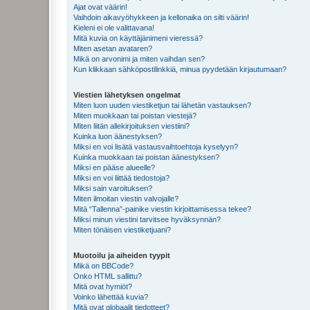
Ajat ovat väärin!
Vaihdoin aikavyöhykkeen ja kellonaika on silti väärin!
Kieleni ei ole valittavana!
Mitä kuvia on käyttäjänimeni vieressä?
Miten asetan avataren?
Mikä on arvonimi ja miten vaihdan sen?
Kun klikkaan sähköpostilinkkiä, minua pyydetään kirjautumaan?
Viestien lähetyksen ongelmat
Miten luon uuden viestiketjun tai lähetän vastauksen?
Miten muokkaan tai poistan viestejä?
Miten liitän allekirjoituksen viestiini?
Kuinka luon äänestyksen?
Miksi en voi lisätä vastausvaihtoehtoja kyselyyn?
Kuinka muokkaan tai poistan äänestyksen?
Miksi en pääse alueelle?
Miksi en voi liittää tiedostoja?
Miksi sain varoituksen?
Miten ilmoitan viestin valvojalle?
Mitä “Tallenna”-painike viestin kirjoittamisessa tekee?
Miksi minun viestini tarvitsee hyväksynnän?
Miten tönäisen viestiketjuani?
Muotoilu ja aiheiden tyypit
Mikä on BBCode?
Onko HTML sallittu?
Mitä ovat hymiöt?
Voinko lähettää kuvia?
Mitä ovat globaalit tiedotteet?