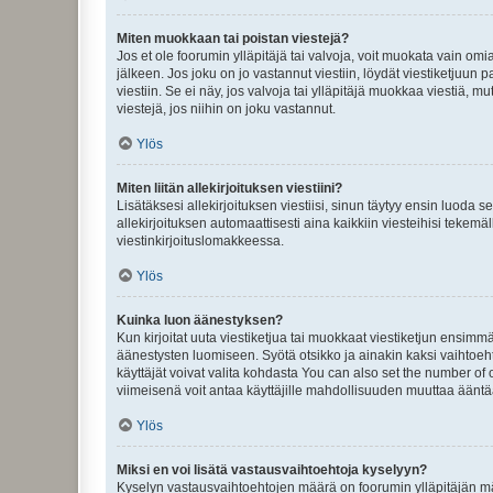
Miten muokkaan tai poistan viestejä?
Jos et ole foorumin ylläpitäjä tai valvoja, voit muokata vain om
jälkeen. Jos joku on jo vastannut viestiin, löydät viestiketjuu
viestiin. Se ei näy, jos valvoja tai ylläpitäjä muokkaa viestiä,
viestejä, jos niihin on joku vastannut.
Ylös
Miten liitän allekirjoituksen viestiini?
Lisätäksesi allekirjoituksen viestiisi, sinun täytyy ensin luoda s
allekirjoituksen automaattisesti aina kaikkiin viesteihisi tekemäl
viestinkirjoituslomakkeessa.
Ylös
Kuinka luon äänestyksen?
Kun kirjoitat uuta viestiketjua tai muokkaat viestiketjun ensimmäi
äänestysten luomiseen. Syötä otsikko ja ainakin kaksi vaihtoehto
käyttäjät voivat valita kohdasta You can also set the number of
viimeisenä voit antaa käyttäjille mahdollisuuden muuttaa ääntä
Ylös
Miksi en voi lisätä vastausvaihtoehtoja kyselyyn?
Kyselyn vastausvaihtoehtojen määrä on foorumin ylläpitäjän määr