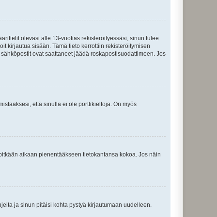
ttelit olevasi alle 13-vuotias rekisteröityessäsi, sinun tulee
it kirjautua sisään. Tämä tieto kerrottiin rekisteröitymisen
ai sähköpostit ovat saattaneet jäädä roskapostisuodattimeen. Jos
staaksesi, että sinulla ei ole porttikieltoja. On myös
neet pitkään aikaan pienentääkseen tietokantansa kokoa. Jos näin
jeita ja sinun pitäisi kohta pystyä kirjautumaan uudelleen.