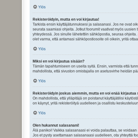
Ylös
Rekisteröidyin, mutta en voi kirjautua!
Tarkista ensin käyttäjätunnuksesi ja salasanasi. Jos ne ovat oik
seurata saamiasi ohjeita. Jotkut foorumit vaativat myös uusien tu
yhteydessä. Jos sinulle lähetettiin sähköpostia, seuraa ohjeita
olet varma, että antamasi sähköpostiosoite oli oikein, yritä ottaa
Ylös
Miksi en voi kirjautua sisään?
Tämän tapahtumiseen on useita syitä. Ensin, varmista että tunnuk
mahdollista, että sivuston omistajalla on asetusvirhe heidän pää
Ylös
Rekisteröidyin joskus aiemmin, mutta en voi enää kirjautua 
On mahdollista, että ylläpitäjä on poistanut käyttäjätilisi käytö
on käynyt, yritä rekisteröityä uudelleen ja osallistu keskusteluu
Ylös
Olen hukannut salasanani!
Älä panikoi! Vaikka salasanaasi ei voida palauttaa, se voidaan 
Jos et pysty asettamaan salasanaasi uudelleen, ota yhteyttä foo