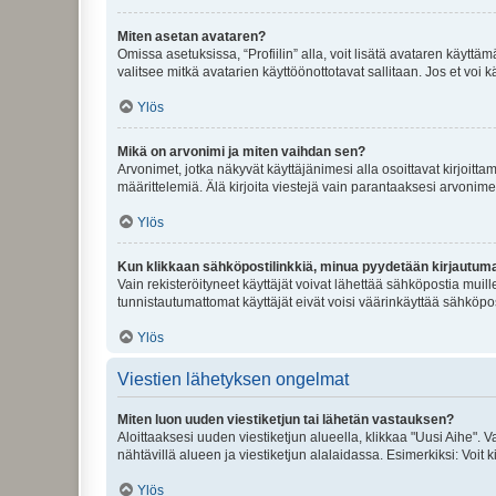
Miten asetan avataren?
Omissa asetuksissa, “Profiilin” alla, voit lisätä avataren käyttä
valitsee mitkä avatarien käyttöönottotavat sallitaan. Jos et voi k
Ylös
Mikä on arvonimi ja miten vaihdan sen?
Arvonimet, jotka näkyvät käyttäjänimesi alla osoittavat kirjoittam
määrittelemiä. Älä kirjoita viestejä vain parantaaksesi arvonimeäs
Ylös
Kun klikkaan sähköpostilinkkiä, minua pyydetään kirjautum
Vain rekisteröityneet käyttäjät voivat lähettää sähköpostia muil
tunnistautumattomat käyttäjät eivät voisi väärinkäyttää sähköpo
Ylös
Viestien lähetyksen ongelmat
Miten luon uuden viestiketjun tai lähetän vastauksen?
Aloittaaksesi uuden viestiketjun alueella, klikkaa "Uusi Aihe". Va
nähtävillä alueen ja viestiketjun alalaidassa. Esimerkiksi: Voit kir
Ylös