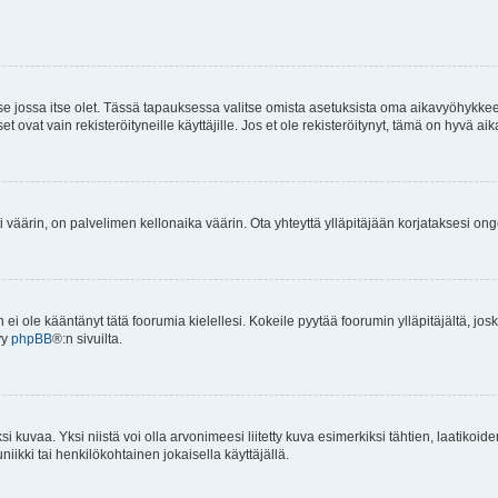
 se jossa itse olet. Tässä tapauksessa valitse omista asetuksista oma aikavyöhykke
vat vain rekisteröityneille käyttäjille. Jos et ole rekisteröitynyt, tämä on hyvä aik
i väärin, on palvelimen kellonaika väärin. Ota yhteyttä ylläpitäjään korjataksesi on
an ei ole kääntänyt tätä foorumia kielellesi. Kokeile pyytää foorumin ylläpitäjältä, jos
yy
phpBB
®:n sivuilta.
 kuvaa. Yksi niistä voi olla arvonimeesi liitetty kuva esimerkiksi tähtien, laatikoid
iikki tai henkilökohtainen jokaisella käyttäjällä.