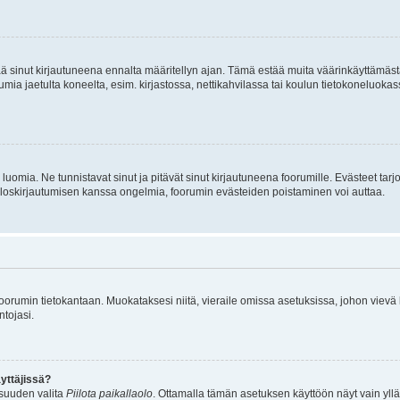
tää sinut kirjautuneena ennalta määritellyn ajan. Tämä estää muita väärinkäyttämäs
rumia jaetulta koneelta, esim. kirjastossa, nettikahvilassa tai koulun tietokoneluokas
luomia. Ne tunnistavat sinut ja pitävät sinut kirjautuneena foorumille. Evästeet tarj
i uloskirjautumisen kanssa ongelmia, foorumin evästeiden poistaminen voi auttaa.
n foorumin tietokantaan. Muokataksesi niitä, vieraile omissa asetuksissa, johon vievä
ntojasi.
yttäjissä?
isuuden valita
Piilota paikallaolo
. Ottamalla tämän asetuksen käyttöön näyt vain ylläpit