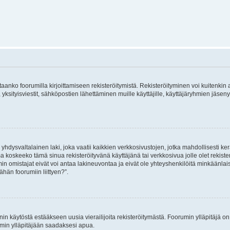
vitaanko foorumilla kirjoittamiseen rekisteröitymistä. Rekisteröityminen voi kuitenkin
 yksityisviestit, sähköpostien lähettäminen muille käyttäjille, käyttäjäryhmien jäs
hdysvaltalainen laki, joka vaatii kaikkien verkkosivustojen, jotka mahdollisesti kerää
a koskeeko tämä sinua rekisteröityvänä käyttäjänä tai verkkosivua jolle olet rekis
 omistajat eivät voi antaa lakineuvontaa ja eivät ole yhteyshenkilöitä minkäänla
ähän foorumiin liittyen?”.
nin käytöstä estääkseen uusia vierailijoita rekisteröitymästä. Foorumin ylläpitäjä on v
umin ylläpitäjään saadaksesi apua.