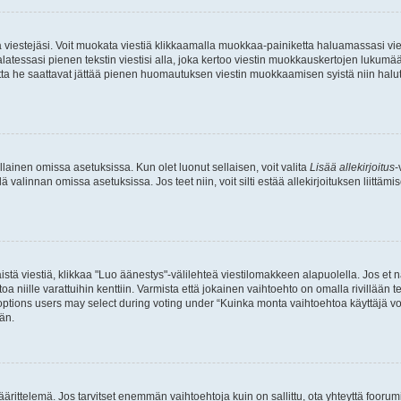
ia viestejäsi. Voit muokata viestiä klikkaamalla muokkaa-painiketta haluamassasi vies
n palatessasi pienen tekstin viestisi alla, joka kertoo viestin muokkauskertojen luk
 mutta he saattavat jättää pienen huomautuksen viestin muokkaamisen syistä niin halu
ellainen omissa asetuksissa. Kun olet luonut sellaisen, voit valita
Lisää allekirjoitus
-
lä valinnan omissa asetuksissa. Jos teet niin, voit silti estää allekirjoituksen liittäm
stä viestiä, klikkaa "Luo äänestys"-välilehteä viestilomakkeen alapuolella. Jos et näe
a niille varattuihin kenttiin. Varmista että jokainen vaihtoehto on omalla rivillään
 options users may select during voting under “Kuinka monta vaihtoehtoa käyttäjä voi
än.
ittelemä. Jos tarvitset enemmän vaihtoehtoja kuin on sallittu, ota yhteyttä foorumi