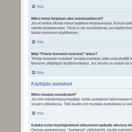
Ylös
Miksi minut kirjataan ulos automaattisesti?
Jos et valitse
Muista minut
-laatikkoa kirjautuessasi, foorumi pi
valinta kirjautuessasi. Tämä ei ole suositeltavaa, jos käytät foo
tämän toiminnon käyttämisen.
Ylös
Mitä “Poista foorumin evästeet” tekee?
“Poista foorumin evästeet” poistaa evästeet, jotka ovat phpBB:n 
foorumin ylläpitäjän käyttöönottamia. Jos sinulla on sisään ta
Ylös
Käyttäjän asetukset
Miten muutan asetuksiani?
Jos olet rekisteröitynyt käyttäjä, kaikki asetuksesi tallennetaa
sivujen ylälaidassa. Tätä kautta voit muokata asetuksiasi ja vali
Ylös
Kuinka estän käyttäjänimeni näkymisen paikalla olevissa kä
Omissa asetuksissasi, “Asetukset”-välilehdellä, löydät mahdoll