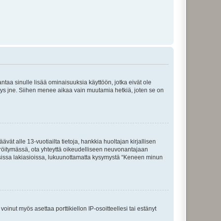
 antaa sinulle lisää ominaisuuksia käyttöön, jotka eivät ole
enyys jne. Siihen menee aikaa vain muutamia hetkiä, joten se on
vät alle 13-vuotiailta tietoja, hankkia huoltajan kirjallisen
teröitymässä, ota yhteyttä oikeudelliseen neuvonantajaan
isissa lakiasioissa, lukuunottamatta kysymystä “Keneen minun
oinut myös asettaa porttikiellon IP-osoitteellesi tai estänyt