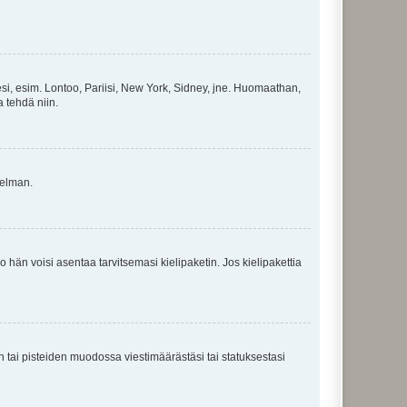
esi, esim. Lontoo, Pariisi, New York, Sidney, jne. Huomaathan,
a tehdä niin.
gelman.
ko hän voisi asentaa tarvitsemasi kielipaketin. Jos kielipakettia
en tai pisteiden muodossa viestimäärästäsi tai statuksestasi