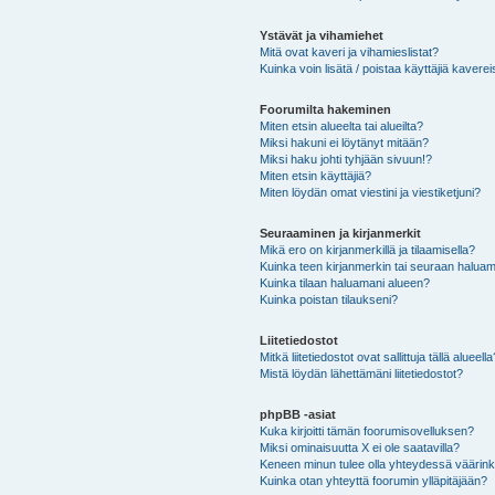
Ystävät ja vihamiehet
Mitä ovat kaveri ja vihamieslistat?
Kuinka voin lisätä / poistaa käyttäjiä kaverei
Foorumilta hakeminen
Miten etsin alueelta tai alueilta?
Miksi hakuni ei löytänyt mitään?
Miksi haku johti tyhjään sivuun!?
Miten etsin käyttäjiä?
Miten löydän omat viestini ja viestiketjuni?
Seuraaminen ja kirjanmerkit
Mikä ero on kirjanmerkillä ja tilaamisella?
Kuinka teen kirjanmerkin tai seuraan haluam
Kuinka tilaan haluamani alueen?
Kuinka poistan tilaukseni?
Liitetiedostot
Mitkä liitetiedostot ovat sallittuja tällä alueell
Mistä löydän lähettämäni liitetiedostot?
phpBB -asiat
Kuka kirjoitti tämän foorumisovelluksen?
Miksi ominaisuutta X ei ole saatavilla?
Keneen minun tulee olla yhteydessä väärinkäy
Kuinka otan yhteyttä foorumin ylläpitäjään?