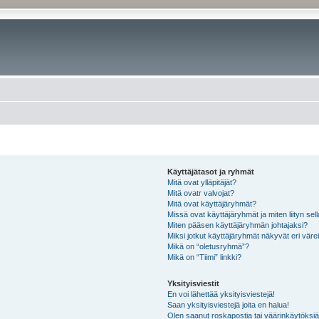
Käyttäjätasot ja ryhmät
Mitä ovat ylläpitäjät?
Mitä ovatr valvojat?
Mitä ovat käyttäjäryhmät?
Missä ovat käyttäjäryhmät ja miten liityn sel
Miten pääsen käyttäjäryhmän johtajaksi?
Miksi jotkut käyttäjäryhmät näkyvät eri värei
Mikä on “oletusryhmä”?
Mikä on “Tiimi” linkki?
Yksityisviestit
En voi lähettää yksityisviestejä!
Saan yksityisviestejä joita en halua!
Olen saanut roskapostia tai väärinkäytöksiä s