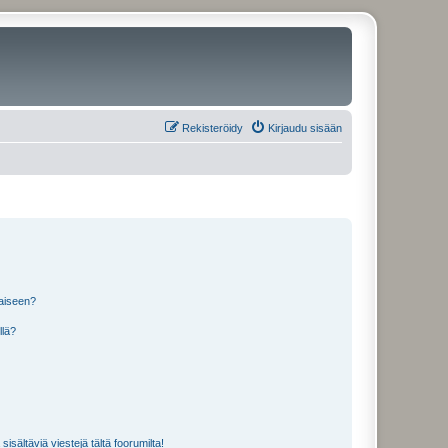
Rekisteröidy
Kirjaudu sisään
laiseen?
llä?
isältäviä viestejä tältä foorumilta!