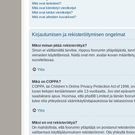
Mitä ovat tiedotteet?
Mitä ovat kiinnitetyt viestiketjut
Mitä ovat lukitut viestiketjut?
Mitä ovat aiheiden kuvakkeet?
Kirjautumisen ja rekisteröitymisen ongelmat
Miksi minun pitää rekisteröityä?
Sinun ei välttämättä tarvitse, riippuu foorumin ylläpitäjästä, tar
vieraiden käytettävissä. Näitä ovat mm. avatar-kuvan määrittely,
suositeltavaa.
Ylös
Mikä on COPPA?
COPPA, tai Children’s Online Privacy Protection Act of 1998, on y
luvan tietojen keräämiseen alle 13-vuotiaalta. Jos olet epävarm
saadaksesi apua. Huomaa, että phpBB Limited ja tämän foorumin
tulee olla yhteydessä väärinkäytöstapauksissa tai lakiasioissa t
Ylös
Miksi en voi rekisteröityä?
On mahdollista, että foorumin ylläpitäjä on poistanut rekisteröin
valitsemasi käyttäjätunnuksen rekisteröinnin. Ota yhteyttä foor