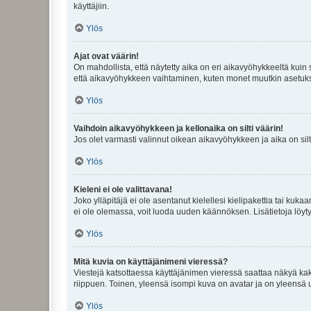
käyttäjiin.
Ylös
Ajat ovat väärin!
On mahdollista, että näytetty aika on eri aikavyöhykkeeltä kuin
että aikavyöhykkeen vaihtaminen, kuten monet muutkin asetukset o
Ylös
Vaihdoin aikavyöhykkeen ja kellonaika on silti väärin!
Jos olet varmasti valinnut oikean aikavyöhykkeen ja aika on silt
Ylös
Kieleni ei ole valittavana!
Joko ylläpitäjä ei ole asentanut kielellesi kielipakettia tai kuka
ei ole olemassa, voit luoda uuden käännöksen. Lisätietoja löyt
Ylös
Mitä kuvia on käyttäjänimeni vieressä?
Viestejä katsottaessa käyttäjänimen vieressä saattaa näkyä kaksi
riippuen. Toinen, yleensä isompi kuva on avatar ja on yleensä un
Ylös