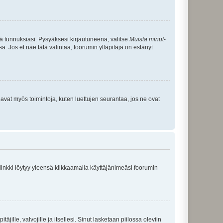
tä tunnuksiasi. Pysyäksesi kirjautuneena, valitse
Muista minut
-
sa. Jos et näe tätä valintaa, foorumin ylläpitäjä on estänyt
oavat myös toimintoja, kuten luettujen seurantaa, jos ne ovat
 linkki löytyy yleensä klikkaamalla käyttäjänimeäsi foorumin
äjille, valvojille ja itsellesi. Sinut lasketaan piilossa oleviin