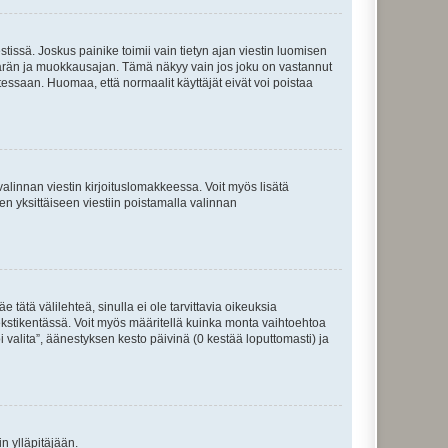
tissä. Joskus painike toimii vain tietyn ajan viestin luomisen
umäärän ja muokkausajan. Tämä näkyy vain jos joku on vastannut
tessaan. Huomaa, että normaalit käyttäjät eivät voi poistaa
valinnan viestin kirjoituslomakkeessa. Voit myös lisätä
isen yksittäiseen viestiin poistamalla valinnan
 tätä välilehteä, sinulla ei ole tarvittavia oikeuksia
 tekstikentässä. Voit myös määritellä kuinka monta vaihtoehtoa
 valita”, äänestyksen kesto päivinä (0 kestää loputtomasti) ja
n ylläpitäjään.