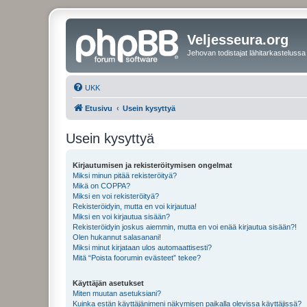
Veljesseura.org
Jehovan todistajat lähitarkastelussa
UKK
Etusivu
Usein kysyttyä
Usein kysyttyä
Kirjautumisen ja rekisteröitymisen ongelmat
Miksi minun pitää rekisteröityä?
Mikä on COPPA?
Miksi en voi rekisteröityä?
Rekisteröidyin, mutta en voi kirjautua!
Miksi en voi kirjautua sisään?
Rekisteröidyin joskus aiemmin, mutta en voi enää kirjautua sisään?!
Olen hukannut salasanani!
Miksi minut kirjataan ulos automaattisesti?
Mitä “Poista foorumin evästeet” tekee?
Käyttäjän asetukset
Miten muutan asetuksiani?
Kuinka estän käyttäjänimeni näkymisen paikalla olevissa käyttäjissä?