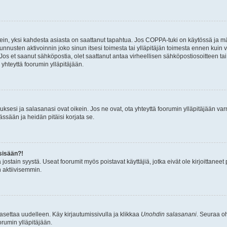
ein, yksi kahdesta asiasta on saattanut tapahtua. Jos COPPA-tuki on käytössä ja määri
nnusten aktivoinnin joko sinun itsesi toimesta tai ylläpitäjän toimesta ennen kuin vo
. Jos et saanut sähköpostia, olet saattanut antaa virheellisen sähköpostiosoitteen t
 yhteyttä foorumin ylläpitäjään.
sesi ja salasanasi ovat oikein. Jos ne ovat, ota yhteyttä foorumin ylläpitäjään varmi
ssään ja heidän pitäisi korjata se.
sisään?!
stä jostain syystä. Useat foorumit myös poistavat käyttäjiä, jotka eivät ole kirjoitta
n aktiivisemmin.
asettaa uudelleen. Käy kirjautumissivulla ja klikkaa
Unohdin salasanani
. Seuraa oh
rumin ylläpitäjään.