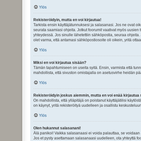
Ylös
Rekisteröidyin, mutta en voi kirjautua!
Tarkista ensin käyttäjätunnuksesi ja salasanasi. Jos ne ovat oik
seurata saamiasi ohjeita. Jotkut foorumit vaativat myös uusien tu
yhteydessä. Jos sinulle lähetettiin sähköpostia, seuraa ohjeita
olet varma, että antamasi sähköpostiosoite oli oikein, yritä ottaa
Ylös
Miksi en voi kirjautua sisään?
Tämän tapahtumiseen on useita syitä. Ensin, varmista että tunnuk
mahdollista, että sivuston omistajalla on asetusvirhe heidän pää
Ylös
Rekisteröidyin joskus aiemmin, mutta en voi enää kirjautua 
On mahdollista, että ylläpitäjä on poistanut käyttäjätilisi käytö
on käynyt, yritä rekisteröityä uudelleen ja osallistu keskusteluu
Ylös
Olen hukannut salasanani!
Älä panikoi! Vaikka salasanaasi ei voida palauttaa, se voidaan 
Jos et pysty asettamaan salasanaasi uudelleen, ota yhteyttä foo