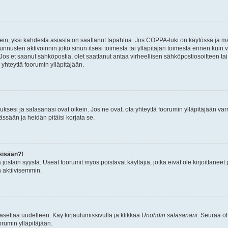
ein, yksi kahdesta asiasta on saattanut tapahtua. Jos COPPA-tuki on käytössä ja määri
nnusten aktivoinnin joko sinun itsesi toimesta tai ylläpitäjän toimesta ennen kuin vo
. Jos et saanut sähköpostia, olet saattanut antaa virheellisen sähköpostiosoitteen t
 yhteyttä foorumin ylläpitäjään.
sesi ja salasanasi ovat oikein. Jos ne ovat, ota yhteyttä foorumin ylläpitäjään varmi
ssään ja heidän pitäisi korjata se.
sisään?!
stä jostain syystä. Useat foorumit myös poistavat käyttäjiä, jotka eivät ole kirjoitta
n aktiivisemmin.
asettaa uudelleen. Käy kirjautumissivulla ja klikkaa
Unohdin salasanani
. Seuraa oh
rumin ylläpitäjään.