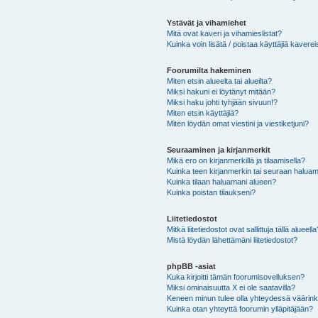
Ystävät ja vihamiehet
Mitä ovat kaveri ja vihamieslistat?
Kuinka voin lisätä / poistaa käyttäjiä kaverei
Foorumilta hakeminen
Miten etsin alueelta tai alueilta?
Miksi hakuni ei löytänyt mitään?
Miksi haku johti tyhjään sivuun!?
Miten etsin käyttäjiä?
Miten löydän omat viestini ja viestiketjuni?
Seuraaminen ja kirjanmerkit
Mikä ero on kirjanmerkillä ja tilaamisella?
Kuinka teen kirjanmerkin tai seuraan haluam
Kuinka tilaan haluamani alueen?
Kuinka poistan tilaukseni?
Liitetiedostot
Mitkä liitetiedostot ovat sallittuja tällä alueell
Mistä löydän lähettämäni liitetiedostot?
phpBB -asiat
Kuka kirjoitti tämän foorumisovelluksen?
Miksi ominaisuutta X ei ole saatavilla?
Keneen minun tulee olla yhteydessä väärinkäy
Kuinka otan yhteyttä foorumin ylläpitäjään?