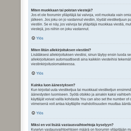
Miten muokkaan tai poistan viestejä?
Jos et ole foorumin ylläpitäjä tai valvoja, voit muokata vain om
jälkeen. Jos joku on jo vastannut viestiin, löydät viestiketjuu
viestiin. Se ei näy, jos valvoja tai ylläpitäjä muokkaa viestiä,
viestejä, jos niihin on joku vastannut.
Ylös
Miten liitän allekirjoituksen viestiini?
Lisätäksesi allekirjoituksen viestiisi, sinun täytyy ensin luoda s
allekirjoituksen automaattisesti aina kaikkiin viesteihisi tekemäl
viestinkirjoituslomakkeessa.
Ylös
Kuinka luon äänestyksen?
Kun kirjoitat uuta viestiketjua tai muokkaat viestiketjun ensimmäi
äänestysten luomiseen. Syötä otsikko ja ainakin kaksi vaihtoehto
käyttäjät voivat valita kohdasta You can also set the number of
viimeisenä voit antaa käyttäjille mahdollisuuden muuttaa ääntä
Ylös
Miksi en voi lisätä vastausvaihtoehtoja kyselyyn?
Kyselyn vastausvaihtoehtojen määrä on foorumin ylläpitäjän määr