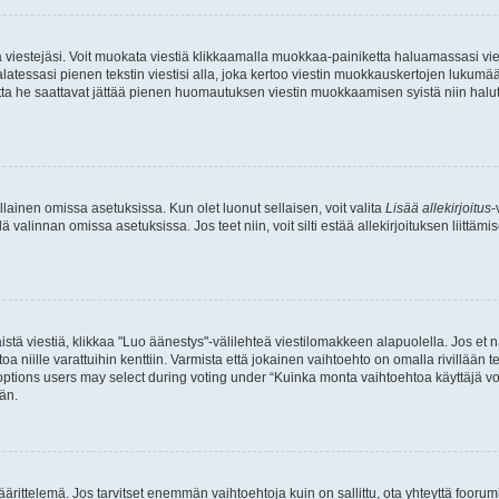
ia viestejäsi. Voit muokata viestiä klikkaamalla muokkaa-painiketta haluamassasi vies
n palatessasi pienen tekstin viestisi alla, joka kertoo viestin muokkauskertojen luk
 mutta he saattavat jättää pienen huomautuksen viestin muokkaamisen syistä niin halu
ellainen omissa asetuksissa. Kun olet luonut sellaisen, voit valita
Lisää allekirjoitus
-
lä valinnan omissa asetuksissa. Jos teet niin, voit silti estää allekirjoituksen liittäm
stä viestiä, klikkaa "Luo äänestys"-välilehteä viestilomakkeen alapuolella. Jos et näe
a niille varattuihin kenttiin. Varmista että jokainen vaihtoehto on omalla rivillään
 options users may select during voting under “Kuinka monta vaihtoehtoa käyttäjä voi
än.
ittelemä. Jos tarvitset enemmän vaihtoehtoja kuin on sallittu, ota yhteyttä foorumi