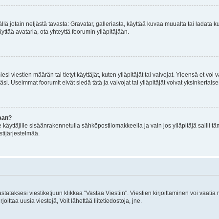
mällä jotain neljästä tavasta: Gravatar, galleriasta, käyttää kuvaa muualta tai ladata
äyttää avataria, ota yhteyttä foorumin ylläpitäjään.
iesi viestien määrän tai tietyt käyttäjät, kuten ylläpitäjät tai valvojat. Yleensä et vo
i. Useimmat foorumit eivät siedä tätä ja valvojat tai ylläpitäjät voivat yksinkertaise
aan?
le käyttäjille sisäänrakennetulla sähköpostilomakkeella ja vain jos ylläpitäjä sallii
stijärjestelmää.
stataksesi viestiketjuun klikkaa "Vastaa Viestiin". Viestien kirjoittaminen voi vaatia
joittaa uusia viestejä, Voit lähettää liitetiedostoja, jne.