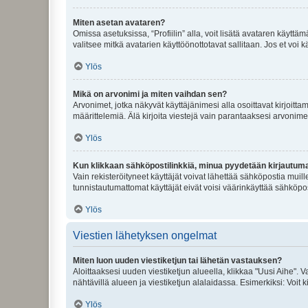
Miten asetan avataren?
Omissa asetuksissa, “Profiilin” alla, voit lisätä avataren käyttä
valitsee mitkä avatarien käyttöönottotavat sallitaan. Jos et voi k
Ylös
Mikä on arvonimi ja miten vaihdan sen?
Arvonimet, jotka näkyvät käyttäjänimesi alla osoittavat kirjoittam
määrittelemiä. Älä kirjoita viestejä vain parantaaksesi arvonimeäs
Ylös
Kun klikkaan sähköpostilinkkiä, minua pyydetään kirjautum
Vain rekisteröityneet käyttäjät voivat lähettää sähköpostia muil
tunnistautumattomat käyttäjät eivät voisi väärinkäyttää sähköpo
Ylös
Viestien lähetyksen ongelmat
Miten luon uuden viestiketjun tai lähetän vastauksen?
Aloittaaksesi uuden viestiketjun alueella, klikkaa "Uusi Aihe". Va
nähtävillä alueen ja viestiketjun alalaidassa. Esimerkiksi: Voit kir
Ylös