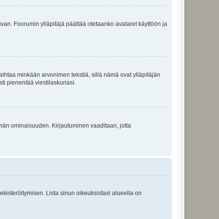
 kuvan. Foorumin ylläpitäjä päättää otetaanko avataret käyttöön ja
i vaihtaa minkään arvonimen tekstiä, sillä nämä ovat ylläpitäjän
sti pienentää viestilaskuriasi.
 tämän ominaisuuden. Kirjautuminen vaaditaan, jotta
 rekisteröitymisen. Lista sinun oikeuksistasi alueella on