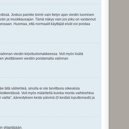
tissä. Joskus painike toimii vain tietyn ajan viestin luomisen
umäärän ja muokkausajan. Tämä näkyy vain jos joku on vastannut
tessaan. Huomaa, että normaalit käyttäjät eivät voi poistaa
valinnan viestin kirjoituslomakkeessa. Voit myös lisätä
isen yksittäiseen viestiin poistamalla valinnan
 tätä välilehteä, sinulla ei ole tarvittavia oikeuksia
 tekstikentässä. Voit myös määritellä kuinka monta vaihtoehtoa
 valita”, äänestyksen kesto päivinä (0 kestää loputtomasti) ja
n ylläpitäjään.