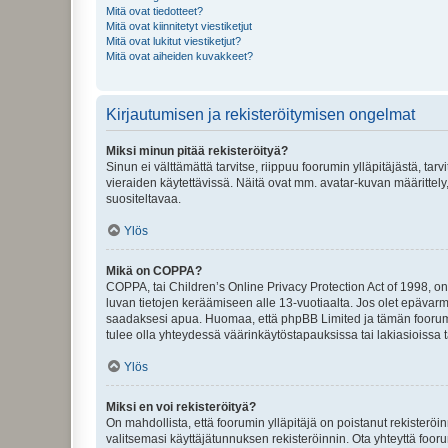
Mitä ovat tiedotteet?
Mitä ovat kiinnitetyt viestiketjut
Mitä ovat lukitut viestiketjut?
Mitä ovat aiheiden kuvakkeet?
Kirjautumisen ja rekisteröitymisen ongelmat
Miksi minun pitää rekisteröityä?
Sinun ei välttämättä tarvitse, riippuu foorumin ylläpitäjästä, tar
vieraiden käytettävissä. Näitä ovat mm. avatar-kuvan määrittely,
suositeltavaa.
Ylös
Mikä on COPPA?
COPPA, tai Children’s Online Privacy Protection Act of 1998, on y
luvan tietojen keräämiseen alle 13-vuotiaalta. Jos olet epävarm
saadaksesi apua. Huomaa, että phpBB Limited ja tämän foorumin
tulee olla yhteydessä väärinkäytöstapauksissa tai lakiasioissa t
Ylös
Miksi en voi rekisteröityä?
On mahdollista, että foorumin ylläpitäjä on poistanut rekisteröin
valitsemasi käyttäjätunnuksen rekisteröinnin. Ota yhteyttä foor