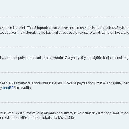
 se jossa itse olet. Tässä tapauksessa valitse omista asetuksista oma aikavyöhykke
vat vain rekisteröityneille käyttäjille. Jos et ole rekisteröitynyt, tämä on hyvä aik
i väärin, on palvelimen kellonaika väärin. Ota yhteyttä ylläpitäjään korjataksesi on
an ei ole kääntänyt tätä foorumia kielellesi. Kokeile pyytää foorumin ylläpitäjältä, jos
yy
phpBB
®:n sivuilta.
 kuvaa. Yksi niistä voi olla arvonimeesi liitetty kuva esimerkiksi tähtien, laatikoid
iikki tai henkilökohtainen jokaisella käyttäjällä.