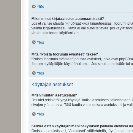
Ylös
Miksi minut kirjataan ulos automaattisesti?
Jos et valitse
Muista minut
-laatikkoa kirjautuessasi, foorumi pi
valinta kirjautuessasi. Tämä ei ole suositeltavaa, jos käytät foo
tämän toiminnon käyttämisen.
Ylös
Mitä “Poista foorumin evästeet” tekee?
“Poista foorumin evästeet” poistaa evästeet, jotka ovat phpBB:n 
foorumin ylläpitäjän käyttöönottamia. Jos sinulla on sisään ta
Ylös
Käyttäjän asetukset
Miten muutan asetuksiani?
Jos olet rekisteröitynyt käyttäjä, kaikki asetuksesi tallennetaa
sivujen ylälaidassa. Tätä kautta voit muokata asetuksiasi ja vali
Ylös
Kuinka estän käyttäjänimeni näkymisen paikalla olevissa kä
Omissa asetuksissasi, “Asetukset”-välilehdellä, löydät mahdoll