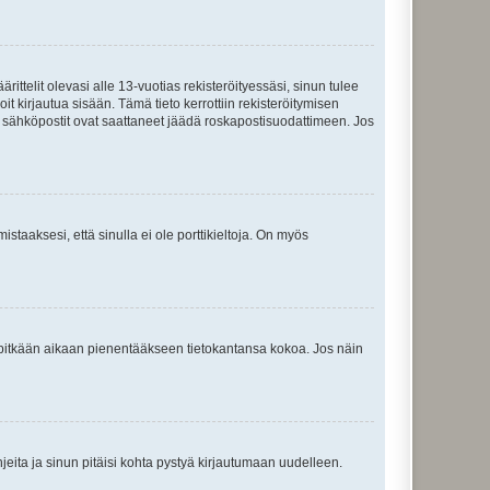
ttelit olevasi alle 13-vuotias rekisteröityessäsi, sinun tulee
it kirjautua sisään. Tämä tieto kerrottiin rekisteröitymisen
ai sähköpostit ovat saattaneet jäädä roskapostisuodattimeen. Jos
staaksesi, että sinulla ei ole porttikieltoja. On myös
neet pitkään aikaan pienentääkseen tietokantansa kokoa. Jos näin
jeita ja sinun pitäisi kohta pystyä kirjautumaan uudelleen.