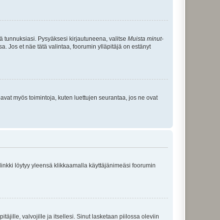
tä tunnuksiasi. Pysyäksesi kirjautuneena, valitse
Muista minut
-
sa. Jos et näe tätä valintaa, foorumin ylläpitäjä on estänyt
oavat myös toimintoja, kuten luettujen seurantaa, jos ne ovat
 linkki löytyy yleensä klikkaamalla käyttäjänimeäsi foorumin
äjille, valvojille ja itsellesi. Sinut lasketaan piilossa oleviin