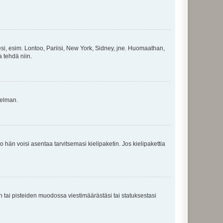
esi, esim. Lontoo, Pariisi, New York, Sidney, jne. Huomaathan,
a tehdä niin.
gelman.
ko hän voisi asentaa tarvitsemasi kielipaketin. Jos kielipakettia
en tai pisteiden muodossa viestimäärästäsi tai statuksestasi