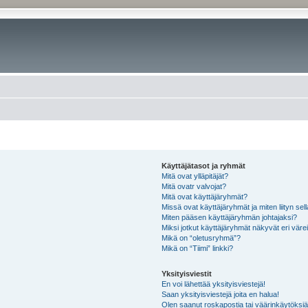
Käyttäjätasot ja ryhmät
Mitä ovat ylläpitäjät?
Mitä ovatr valvojat?
Mitä ovat käyttäjäryhmät?
Missä ovat käyttäjäryhmät ja miten liityn sel
Miten pääsen käyttäjäryhmän johtajaksi?
Miksi jotkut käyttäjäryhmät näkyvät eri värei
Mikä on “oletusryhmä”?
Mikä on “Tiimi” linkki?
Yksityisviestit
En voi lähettää yksityisviestejä!
Saan yksityisviestejä joita en halua!
Olen saanut roskapostia tai väärinkäytöksiä s