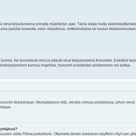
tää sinut kirjautuneena ennalta määritellyn ajan. Tämä estää muita väärinkäyttämäs
rumia jaetulta koneelta, esim. kirjastossa, nettikahvilassa tai koulun tietokoneluokas
luomia. Ne tunnistavat sinut ja pitävät sinut kirjautuneena foorumille. Evästeet tarj
i uloskirjautumisen kanssa ongelmia, foorumin evästeiden poistaminen voi auttaa.
n foorumin tietokantaan. Muokataksesi niitä, vieraile omissa asetuksissa, johon vievä
ntojasi.
yttäjissä?
isuuden valita
Piilota paikallaolo
. Ottamalla tämän asetuksen käyttöön näyt vain ylläpit