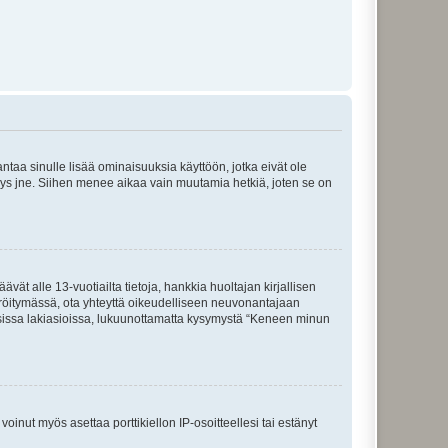
 antaa sinulle lisää ominaisuuksia käyttöön, jotka eivät ole
enyys jne. Siihen menee aikaa vain muutamia hetkiä, joten se on
vät alle 13-vuotiailta tietoja, hankkia huoltajan kirjallisen
teröitymässä, ota yhteyttä oikeudelliseen neuvonantajaan
isissa lakiasioissa, lukuunottamatta kysymystä “Keneen minun
oinut myös asettaa porttikiellon IP-osoitteellesi tai estänyt