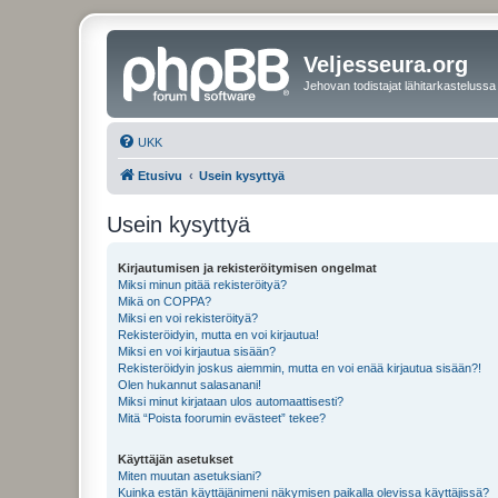
Veljesseura.org
Jehovan todistajat lähitarkastelussa
UKK
Etusivu
Usein kysyttyä
Usein kysyttyä
Kirjautumisen ja rekisteröitymisen ongelmat
Miksi minun pitää rekisteröityä?
Mikä on COPPA?
Miksi en voi rekisteröityä?
Rekisteröidyin, mutta en voi kirjautua!
Miksi en voi kirjautua sisään?
Rekisteröidyin joskus aiemmin, mutta en voi enää kirjautua sisään?!
Olen hukannut salasanani!
Miksi minut kirjataan ulos automaattisesti?
Mitä “Poista foorumin evästeet” tekee?
Käyttäjän asetukset
Miten muutan asetuksiani?
Kuinka estän käyttäjänimeni näkymisen paikalla olevissa käyttäjissä?