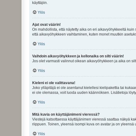
käyttäjiin.
Ylös
Ajat ovat väärin!
On mahdollista, että näytetty aika on eri aikavyöhykkeeltä kuin
että aikavyöhykkeen vaihtaminen, kuten monet muutkin asetukset o
Ylös
Vaihdoin aikavyöhykkeen ja kellonaika on silti väärin!
Jos olet varmasti valinnut oikean aikavyöhykkeen ja aika on silt
Ylös
Kieleni ei ole valittavana!
Joko ylläpitäjä ei ole asentanut kielellesi kielipakettia tai kuka
ei ole olemassa, voit luoda uuden käännöksen. Lisätietoja löyt
Ylös
Mitä kuvia on käyttäjänimeni vieressä?
Viestejä katsottaessa käyttäjänimen vieressä saattaa näkyä kaksi
riippuen. Toinen, yleensä isompi kuva on avatar ja on yleensä un
Ylös