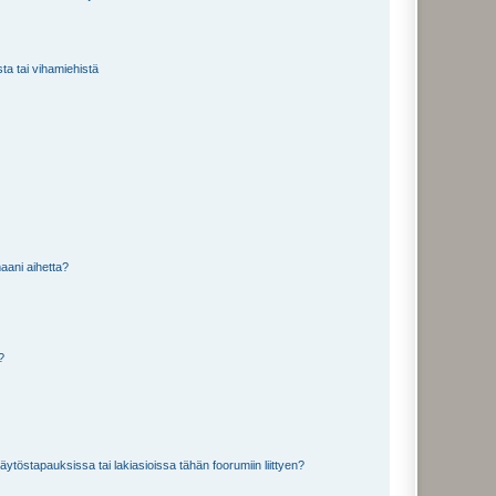
sta tai vihamiehistä
aani aihetta?
a?
töstapauksissa tai lakiasioissa tähän foorumiin liittyen?