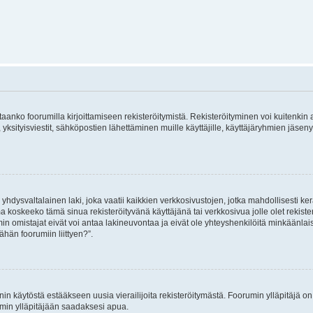
vitaanko foorumilla kirjoittamiseen rekisteröitymistä. Rekisteröityminen voi kuitenkin
 yksityisviestit, sähköpostien lähettäminen muille käyttäjille, käyttäjäryhmien jäs
hdysvaltalainen laki, joka vaatii kaikkien verkkosivustojen, jotka mahdollisesti kerää
a koskeeko tämä sinua rekisteröityvänä käyttäjänä tai verkkosivua jolle olet rekis
 omistajat eivät voi antaa lakineuvontaa ja eivät ole yhteyshenkilöitä minkäänla
ähän foorumiin liittyen?”.
nin käytöstä estääkseen uusia vierailijoita rekisteröitymästä. Foorumin ylläpitäjä on v
umin ylläpitäjään saadaksesi apua.