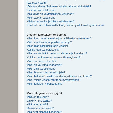
Ajat ovat väärin!
Vaihdoin aikavyöhykkeen ja kellonaika on silti väärin!
Kieleni ei ole valittavana!
Mitä kuvia on käyttäjänimeni vieressä?
Miten asetan avataren?
Mikä on arvonimi ja miten vaihdan sen?
Kun klikkaan sähköpostilinkkiä, minua pyydetään kirjautumaan?
Viestien lähetyksen ongelmat
Miten luon uuden viestiketjun tai lähetän vastauksen?
Miten muokkaan tai poistan viestejä?
Miten liitän allekirjoituksen viestiini?
Kuinka luon äänestyksen?
Miksi en voi lisätä vastausvaihtoehtoja kyselyyn?
Kuinka muokkaan tai poistan äänestyksen?
Miksi en pääse alueelle?
Miksi en voi liittää tiedostoja?
Miksi sain varoituksen?
Miten ilmoitan viestin valvojalle?
Mitä “Tallenna”-painike viestin kirjoittamisessa tekee?
Miksi minun viestini tarvitsee hyväksynnän?
Miten tönäisen viestiketjuani?
Muotoilu ja aiheiden tyypit
Mikä on BBCode?
Onko HTML sallittu?
Mitä ovat hymiöt?
Voinko lähettää kuvia?
Mitä ovat globaalit tiedotteet?