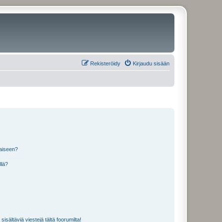
Rekisteröidy
Kirjaudu sisään
laiseen?
llä?
isältäviä viestejä tältä foorumilta!