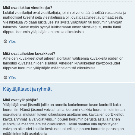
Mitä ovat lukitut viestiketjut?
Lukitut viestiketjut ovat viestiketjuja, joihin ei voi enää lähettää vastauksia ja
mahdolliset kyselyt joita viestiketjussa oli, ovat päättyneet automaattisesti.
Viestiketjuja voidaan lukita useista syistä ylläpitäjän tai foorumin valvojan
toimesta. Saatat myös pystyä lukitsemaan oman viestiketjusi, mutta tämä
riippuu foorumin ylläpitäjän antamista oikeuksista.
Ylös
Mitä ovat aiheiden kuvakkeet?
Aiheiden kuvakkeet ovat aiheen aloittajan valitsemia kuvakkeita joiden on
tarkoitus kuvastaa niiden sisältöä. Aiheiden kuvakkeiden käyttöoikeudet
riippuvat foorumin ylläpitäjän määrittelemistä oikeuksista.
Ylös
Käyttäjätasot ja ryhmät
Mitä ovat ylläpitäjät?
Ylläpitäjät ovat jäseniä joille on annettu korkeimman tason kontrolli koko
foorumiin. Nämä jäsenet voivat hallita foorumin kaikkia foorumin toiminnan
osa-alueita, mukaan lukien oikeuksien asettaminen, käyttäjien porttikiellot,
käyttäjäryhmät ja valvojat yms., riippuen foorumin perustajasta ja hänen
ylläpitäjille määrittelemistä oikeuksista. Heillä saattaa olla myös täydet
valvojan oikeudet kaikilla keskustelualueilla, riippuen foorumin perustajan
määrittelemistä asetuksista.