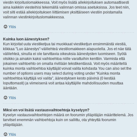
viestin kirjoituslomakkeessa. Voit myös lisätä allekirjoituksen automaattisesti
aina kaikkiin viesteihisi tekemällä valinnan omissa asetuksissa. Jos teet niin,
voit silti estää allekirjoituksen liittämisen yksittäiseen viestiin poistamalla
valinnan viestinkirjoituslomakkeessa.
Ylös
Kuinka luon äänestyksen?
Kun kirjoitat uuta viestiketjua tai muokkaat viestiketjun ensimmäistä viestiä,
klikkaa "Luo äänestys"-välilehteä viestilomakkeen alapuolella. Jos et näe tätä
välilehteä, sinulla ei ole tarvittavia oikeuksia äänestysten luomiseen. Syötä
otsikko ja ainakin kaksi vaihtoehtoa niille varattuihin kenttiin. Varmista että
jokainen vaihtoehto on omalla rivillään tekstikentässä. Voit myös määritellä
kuinka monta vaihtoehtoa käyttäjät voivat valita kohdasta You can also set the
number of options users may select during voting under “Kuinka monta
vaihtoehtoa käyttäjä voi valita”, äänestyksen kesto päivinä (0 kestää
loputtomasti) ja viimeisenä voit antaa käyttäjille mahdollisuuden muuttaa
ääntään.
Ylös
Miksi en voi lisätä vastausvaihtoehtoja kyselyyn?
Kyselyn vastausvaihtoehtojen määrä on foorumin ylläpitäjän määrittelemä. Jos
tarvitset enemmän vaihtoehtoja kuin on sallittu, ota yhteyttä foorumin
ylläpitäjään.
Ylös