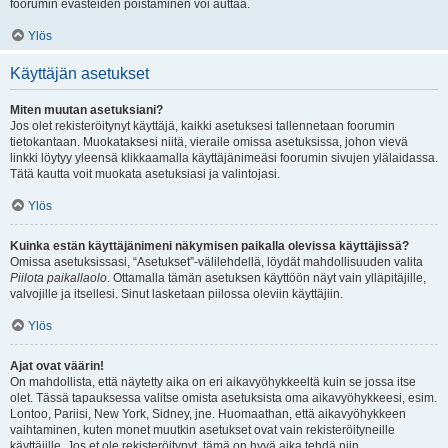
foorumin evästeiden poistaminen voi auttaa.
Ylös
Käyttäjän asetukset
Miten muutan asetuksiani?
Jos olet rekisteröitynyt käyttäjä, kaikki asetuksesi tallennetaan foorumin
tietokantaan. Muokataksesi niitä, vieraile omissa asetuksissa, johon vievä
linkki löytyy yleensä klikkaamalla käyttäjänimeäsi foorumin sivujen ylälaidassa.
Tätä kautta voit muokata asetuksiasi ja valintojasi.
Ylös
Kuinka estän käyttäjänimeni näkymisen paikalla olevissa käyttäjissä?
Omissa asetuksissasi, “Asetukset”-välilehdellä, löydät mahdollisuuden valita
Piilota paikallaolo
. Ottamalla tämän asetuksen käyttöön näyt vain ylläpitäjille,
valvojille ja itsellesi. Sinut lasketaan piilossa oleviin käyttäjiin.
Ylös
Ajat ovat väärin!
On mahdollista, että näytetty aika on eri aikavyöhykkeeltä kuin se jossa itse
olet. Tässä tapauksessa valitse omista asetuksista oma aikavyöhykkeesi, esim.
Lontoo, Pariisi, New York, Sidney, jne. Huomaathan, että aikavyöhykkeen
vaihtaminen, kuten monet muutkin asetukset ovat vain rekisteröityneille
käyttäjille. Jos et ole rekisteröitynyt, tämä on hyvä aika tehdä niin.