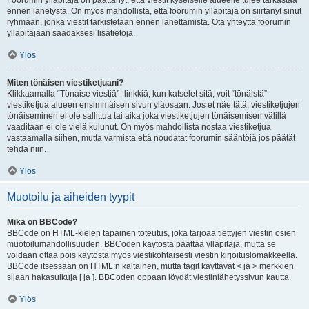
Foorumin ylläpitäjä on päättänyt, että viestit kyseiselle alueelle tulee tarkastaa
ennen lähetystä. On myös mahdollista, että foorumin ylläpitäjä on siirtänyt sinut
ryhmään, jonka viestit tarkistetaan ennen lähettämistä. Ota yhteyttä foorumin
ylläpitäjään saadaksesi lisätietoja.
Ylös
Miten tönäisen viestiketjuani?
Klikkaamalla “Tönaise viestiä” -linkkiä, kun katselet sitä, voit “tönäistä”
viestiketjua alueen ensimmäisen sivun yläosaan. Jos et näe tätä, viestiketjujen
tönäiseminen ei ole sallittua tai aika joka viestiketjujen tönäisemisen välillä
vaaditaan ei ole vielä kulunut. On myös mahdollista nostaa viestiketjua
vastaamalla siihen, mutta varmista että noudatat foorumin sääntöjä jos päätät
tehdä niin.
Ylös
Muotoilu ja aiheiden tyypit
Mikä on BBCode?
BBCode on HTML-kielen tapainen toteutus, joka tarjoaa tiettyjen viestin osien
muotoilumahdollisuuden. BBCoden käytöstä päättää ylläpitäjä, mutta se
voidaan ottaa pois käytöstä myös viestikohtaisesti viestin kirjoituslomakkeella.
BBCode itsessään on HTML:n kaltainen, mutta tagit käyttävät < ja > merkkien
sijaan hakasulkuja [ ja ]. BBCoden oppaan löydät viestinlähetyssivun kautta.
Ylös