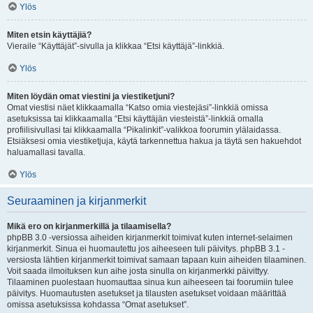
Ylös
Miten etsin käyttäjiä?
Vieraile “Käyttäjät”-sivulla ja klikkaa “Etsi käyttäjä”-linkkiä.
Ylös
Miten löydän omat viestini ja viestiketjuni?
Omat viestisi näet klikkaamalla “Katso omia viestejäsi”-linkkiä omissa
asetuksissa tai klikkaamalla “Etsi käyttäjän viesteistä”-linkkiä omalla
profiilisivullasi tai klikkaamalla “Pikalinkit”-valikkoa foorumin ylälaidassa.
Etsiäksesi omia viestiketjuja, käytä tarkennettua hakua ja täytä sen hakuehdot
haluamallasi tavalla.
Ylös
Seuraaminen ja kirjanmerkit
Mikä ero on kirjanmerkillä ja tilaamisella?
phpBB 3.0 -versiossa aiheiden kirjanmerkit toimivat kuten internet-selaimen
kirjanmerkit. Sinua ei huomautettu jos aiheeseen tuli päivitys. phpBB 3.1 -
versiosta lähtien kirjanmerkit toimivat samaan tapaan kuin aiheiden tilaaminen.
Voit saada ilmoituksen kun aihe josta sinulla on kirjanmerkki päivittyy.
Tilaaminen puolestaan huomauttaa sinua kun aiheeseen tai foorumiin tulee
päivitys. Huomautusten asetukset ja tilausten asetukset voidaan määrittää
omissa asetuksissa kohdassa “Omat asetukset”.