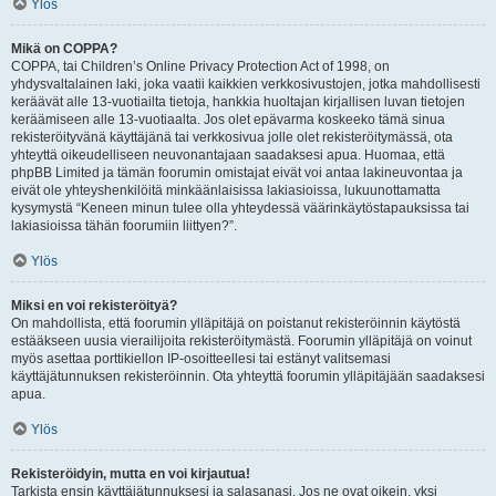
Ylös
Mikä on COPPA?
COPPA, tai Children’s Online Privacy Protection Act of 1998, on
yhdysvaltalainen laki, joka vaatii kaikkien verkkosivustojen, jotka mahdollisesti
keräävät alle 13-vuotiailta tietoja, hankkia huoltajan kirjallisen luvan tietojen
keräämiseen alle 13-vuotiaalta. Jos olet epävarma koskeeko tämä sinua
rekisteröityvänä käyttäjänä tai verkkosivua jolle olet rekisteröitymässä, ota
yhteyttä oikeudelliseen neuvonantajaan saadaksesi apua. Huomaa, että
phpBB Limited ja tämän foorumin omistajat eivät voi antaa lakineuvontaa ja
eivät ole yhteyshenkilöitä minkäänlaisissa lakiasioissa, lukuunottamatta
kysymystä “Keneen minun tulee olla yhteydessä väärinkäytöstapauksissa tai
lakiasioissa tähän foorumiin liittyen?”.
Ylös
Miksi en voi rekisteröityä?
On mahdollista, että foorumin ylläpitäjä on poistanut rekisteröinnin käytöstä
estääkseen uusia vierailijoita rekisteröitymästä. Foorumin ylläpitäjä on voinut
myös asettaa porttikiellon IP-osoitteellesi tai estänyt valitsemasi
käyttäjätunnuksen rekisteröinnin. Ota yhteyttä foorumin ylläpitäjään saadaksesi
apua.
Ylös
Rekisteröidyin, mutta en voi kirjautua!
Tarkista ensin käyttäjätunnuksesi ja salasanasi. Jos ne ovat oikein, yksi