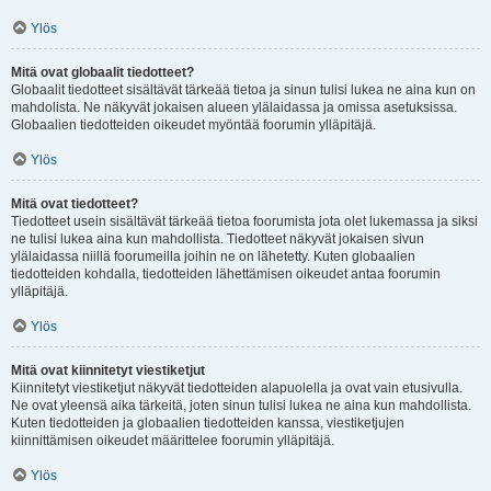
Ylös
Mitä ovat globaalit tiedotteet?
Globaalit tiedotteet sisältävät tärkeää tietoa ja sinun tulisi lukea ne aina kun on
mahdolista. Ne näkyvät jokaisen alueen ylälaidassa ja omissa asetuksissa.
Globaalien tiedotteiden oikeudet myöntää foorumin ylläpitäjä.
Ylös
Mitä ovat tiedotteet?
Tiedotteet usein sisältävät tärkeää tietoa foorumista jota olet lukemassa ja siksi
ne tulisi lukea aina kun mahdollista. Tiedotteet näkyvät jokaisen sivun
ylälaidassa niillä foorumeilla joihin ne on lähetetty. Kuten globaalien
tiedotteiden kohdalla, tiedotteiden lähettämisen oikeudet antaa foorumin
ylläpitäjä.
Ylös
Mitä ovat kiinnitetyt viestiketjut
Kiinnitetyt viestiketjut näkyvät tiedotteiden alapuolella ja ovat vain etusivulla.
Ne ovat yleensä aika tärkeitä, joten sinun tulisi lukea ne aina kun mahdollista.
Kuten tiedotteiden ja globaalien tiedotteiden kanssa, viestiketjujen
kiinnittämisen oikeudet määrittelee foorumin ylläpitäjä.
Ylös