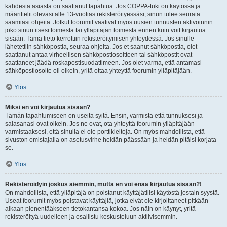
kahdesta asiasta on saattanut tapahtua. Jos COPPA-tuki on käytössä ja
määrittelit olevasi alle 13-vuotias rekisteröityessäsi, sinun tulee seurata
saamiasi ohjeita. Jotkut foorumit vaativat myös uusien tunnusten aktivoinnin
joko sinun itsesi toimesta tai ylläpitäjän toimesta ennen kuin voit kirjautua
sisään. Tämä tieto kerrottiin rekisteröitymisen yhteydessä. Jos sinulle
lähetettiin sähköpostia, seuraa ohjeita. Jos et saanut sähköpostia, olet
saattanut antaa virheellisen sähköpostiosoitteen tai sähköpostit ovat
saattaneet jäädä roskapostisuodattimeen. Jos olet varma, että antamasi
sähköpostiosoite oli oikein, yritä ottaa yhteyttä foorumin ylläpitäjään.
Ylös
Miksi en voi kirjautua sisään?
Tämän tapahtumiseen on useita syitä. Ensin, varmista että tunnuksesi ja
salasanasi ovat oikein. Jos ne ovat, ota yhteyttä foorumin ylläpitäjään
varmistaaksesi, että sinulla ei ole porttikieltoja. On myös mahdollista, että
sivuston omistajalla on asetusvirhe heidän päässään ja heidän pitäisi korjata
se.
Ylös
Rekisteröidyin joskus aiemmin, mutta en voi enää kirjautua sisään?!
On mahdollista, että ylläpitäjä on poistanut käyttäjätilisi käytöstä jostain syystä.
Useat foorumit myös poistavat käyttäjiä, jotka eivät ole kirjoittaneet pitkään
aikaan pienentääkseen tietokantansa kokoa. Jos näin on käynyt, yritä
rekisteröityä uudelleen ja osallistu keskusteluun aktiivisemmin.