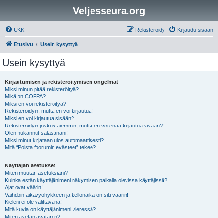
Veljesseura.org
UKK
Rekisteröidy
Kirjaudu sisään
Etusivu
Usein kysyttyä
Usein kysyttyä
Kirjautumisen ja rekisteröitymisen ongelmat
Miksi minun pitää rekisteröityä?
Mikä on COPPA?
Miksi en voi rekisteröityä?
Rekisteröidyin, mutta en voi kirjautua!
Miksi en voi kirjautua sisään?
Rekisteröidyin joskus aiemmin, mutta en voi enää kirjautua sisään?!
Olen hukannut salasanani!
Miksi minut kirjataan ulos automaattisesti?
Mitä “Poista foorumin evästeet” tekee?
Käyttäjän asetukset
Miten muutan asetuksiani?
Kuinka estän käyttäjänimeni näkymisen paikalla olevissa käyttäjissä?
Ajat ovat väärin!
Vaihdoin aikavyöhykkeen ja kellonaika on silti väärin!
Kieleni ei ole valittavana!
Mitä kuvia on käyttäjänimeni vieressä?
Miten asetan avataren?