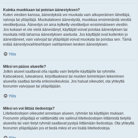
Kuinka muokkaan tai poistan äänestyksen?
Kuten viestien kanssa, äänestyksiä voi muokata vain alkuperäinen lähettäjä,
valvoja tai ylläpitäjä. Muokataksesi äänestystä, muokkaa ensimmäistä viestiä
viestiketjussa. Äänestys on aina kytketty viestiketjun ensimmäiseen viestiin.
Jos kukaan ei ole vielä äänestänyt, käyttäjät voivat poistaa äänestyksen tai
muokata mitä tahansa äänestyksen asetusta. Jos käyttäjät ovat kuitenkin jo
äänestäneet, vain valvojat tai ylläpitäjät voivat muokata tai poistaa sen. Tämä
estää äänestysvaihtoehtojen vaihtamisen kesken äänestyksen.
Ylös
Miksi en pääse alueelle?
Jotkin alueet saattavat olla rajattu vain tietyille käyttäjille tai ryhmille.
Katsoaksesi, lukeaksesi, kirjoittaaksesi tai muiden toimintojen tekeminen
alueella saattaa tarvita erikoisoikeuksia. Jos haluat oikeudet, ota yhteyttä
foorumin valvojaan tai ylläpitäjään.
Ylös
Miksi en voi liittää tiedostoja?
Liitetiedostojen oikeudet annetaan alueen, ryhmän tai käyttäjän mukaan.
Foorumin ylläpitäjä ei välttämättä ole sallinut liitetiedostojen liittämistä tietyllä
alueella tai vain tietyt ryhmät saattavat pystyä liittämään tiedostoja. Ota yhteyttä
foorumin ylläpitäjään jos et tiedä miksi et voi lisätä liitetiedostoja.