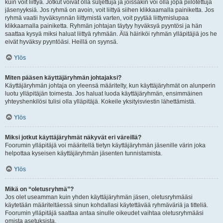
kuin voit liittyä. Jotkut voivat olla suljettuja ja joissakin voi olla jopa piilotettuja
jäsenyyksiä. Jos ryhmä on avoin, voit liittyä siihen klikkaamalla painiketta. Jos
ryhmä vaatii hyväksynnän liittymistä varten, voit pyytää liittymislupaa
klikkaamalla painiketta. Ryhmän johtajan täytyy hyväksyä pyyntösi ja hän
saattaa kysyä miksi haluat liittyä ryhmään. Älä häiriköi ryhmän ylläpitäjiä jos he
eivät hyväksy pyyntöäsi. Heillä on syynsä.
Ylös
Miten pääsen käyttäjäryhmän johtajaksi?
Käyttäjäryhmän johtaja on yleensä määritelty, kun käyttäjäryhmät on alunperin
luotu ylläpitäjän toimesta. Jos haluat luoda käyttäjäryhmän, ensimmäinen
yhteyshenkilösi tulisi olla ylläpitäjä. Kokeile yksityisviestin lähettämistä.
Ylös
Miksi jotkut käyttäjäryhmät näkyvät eri väreillä?
Foorumin ylläpitäjä voi määritellä tietyn käyttäjäryhmän jäsenille värin joka
helpottaa kyseisen käyttäjäryhmän jäsenten tunnistamista.
Ylös
Mikä on “oletusryhmä”?
Jos olet useamman kuin yhden käyttäjäryhmän jäsen, oletusryhmääsi
käytetään määriteltäessä sinun kohdallasi käytettävää ryhmäväriä ja titteliä.
Foorumin ylläpitäjä saattaa antaa sinulle oikeudet vaihtaa oletusryhmääsi
omista asetuksista.