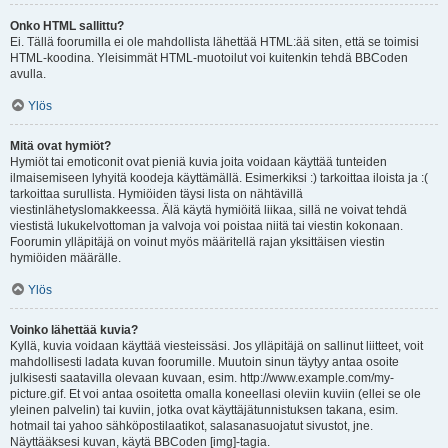
Onko HTML sallittu?
Ei. Tällä foorumilla ei ole mahdollista lähettää HTML:ää siten, että se toimisi
HTML-koodina. Yleisimmät HTML-muotoilut voi kuitenkin tehdä BBCoden
avulla.
Ylös
Mitä ovat hymiöt?
Hymiöt tai emoticonit ovat pieniä kuvia joita voidaan käyttää tunteiden
ilmaisemiseen lyhyitä koodeja käyttämällä. Esimerkiksi :) tarkoittaa iloista ja :(
tarkoittaa surullista. Hymiöiden täysi lista on nähtävillä
viestinlähetyslomakkeessa. Älä käytä hymiöitä liikaa, sillä ne voivat tehdä
viestistä lukukelvottoman ja valvoja voi poistaa niitä tai viestin kokonaan.
Foorumin ylläpitäjä on voinut myös määritellä rajan yksittäisen viestin
hymiöiden määrälle.
Ylös
Voinko lähettää kuvia?
Kyllä, kuvia voidaan käyttää viesteissäsi. Jos ylläpitäjä on sallinut liitteet, voit
mahdollisesti ladata kuvan foorumille. Muutoin sinun täytyy antaa osoite
julkisesti saatavilla olevaan kuvaan, esim. http://www.example.com/my-
picture.gif. Et voi antaa osoitetta omalla koneellasi oleviin kuviin (ellei se ole
yleinen palvelin) tai kuviin, jotka ovat käyttäjätunnistuksen takana, esim.
hotmail tai yahoo sähköpostilaatikot, salasanasuojatut sivustot, jne.
Näyttääksesi kuvan, käytä BBCoden [img]-tagia.