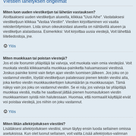
Viestien lähetyksen ongelmat
Miten luon uuden viestiketjun tai lähetän vastauksen?
Aloittaaksesi uuden viestiketjun alueella, klikkaa "Uusi Aihe". Vastataksesi
viestiketjuun klikkaa "Vastaa Viestiin". Viestien kirjoittaminen voi vaatia
rekisteröitymisen. Lista sinun oikeuksistasi alueella on nähtävillä alueen ja
viestiketjun alalaidassa. Esimerkiksi: Voit kirjoittaa uusia viestejä, Voit lähettää
liitetiedostoja, jne.
Ylös
Miten muokkaan tai poistan viestejä?
Jos et ole foorumin ylläpitäjä tai valvoja, voit muokata vain omia viestejäsi. Voit
muokata viestiä klikkaamalla muokkaa-painiketta haluamassasi viestissä.
Joskus painike toimii vain tietyn ajan viestin luomisen jälkeen. Jos joku on jo
vastannut viestiin, löydät viestiketjuun palatessasi pienen tekstin viestisi alla,
joka kertoo viestin muokkauskertojen lukumäärän ja muokkausajan. Tämä
näkyy vain jos joku on vastannut viestiin. Se ei näy, jos valvoja tai ylläpitäjä
muokkaa viestiä, mutta he saattavat jättää pienen huomautuksen viestin
muokkaamisen syistä niin halutessaan. Huomaa, että normaalit käyttäjät eivät
voi poistaa viestejä, jos niihin on joku vastannut.
Ylös
Miten liitän allekirjoituksen viestiini?
Lisätäksesi allekirjoituksen viestiisi, sinun täytyy ensin luoda sellainen omissa
asetuksissa. Kun olet luonut sellaisen, voit valita
Lisää allekirjoitus
-valinnan