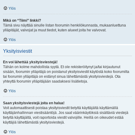
Ylös
Mikä on “Tiimi” linkki?
Tämä sivu näyttää sinulle listan foorumin henkilökunnasta, mukaanluettuna
ylläpitäjät, valvojat ja muut tiedot, kuten alueet joita he valvovat.
Ylös
Yksityisviestit
En voi lähettää yksityisviestejä!
Tähän on kolme mahdollista syytä. Et ole rekisteröitynyt ja/tai kirjautunut
sisään, foorumin ylläpitäjä on poistanut yksityisviestit käytöstä koko foorumilta
tai foorumin ylläpitäjä on estänyt sinua lähettämästä yksityisviestejä. Ota
yhteyttä foorumin ylläpitäjään saadaksesi lisätietoja.
Ylös
Saan yksityisviestejä joita en halua!
Voit automaattisesti poistaa yksityisviestit tietyltä käyttäjältä käyttämällä
käyttäjänhallinnan viestisääntöjä. Jos saat väärinkäytöksiä sisältäviä viestejä
tietyltä käyttäjältä, voit raportoida viestit valvojille. Heillä on oikeudet estää
käyttäjiä lähettämästä yksityisviestejä.
Ylös