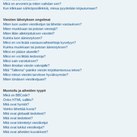
Mikä on arvonimi ja miten vaihdan sen?
Kun klikkaan sähköpostilinkkiä, minua pyydetään kirjautumaan?
Viestien lähetyksen ongelmat
Miten luon uuden viestiketjun tai lähetän vastauksen?
Miten muokkaan tai poistan viestejä?
Miten liitän allekirjoituksen viestiini?
Kuinka luon äänestyksen?
Miksi en voi lisätä vastausvaihtoehtoja kyselyyn?
Kuinka muokkaan tai poistan äänestyksen?
Miksi en pääse alueelle?
Miksi en voi liittää tiedostoja?
Miksi sain varoituksen?
Miten ilmoitan viestin valvojalle?
Mitä “Tallenna”-painike viestin kirjoittamisessa tekee?
Miksi minun viestini tarvitsee hyväksynnän?
Miten tönäisen viestiketjuani?
Muotoilu ja aiheiden tyypit
Mikä on BBCode?
Onko HTML sallittu?
Mitä ovat hymiöt?
Voinko lähettää kuvia?
Mitä ovat globaalit tiedotteet?
Mitä ovat tiedotteet?
Mitä ovat kiinnitetyt viestiketjut
Mitä ovat lukitut viestiketjut?
Mitä ovat aiheiden kuvakkeet?