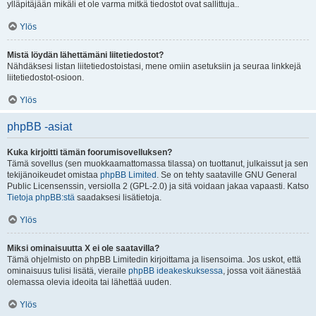
ylläpitäjään mikäli et ole varma mitkä tiedostot ovat sallittuja..
Ylös
Mistä löydän lähettämäni liitetiedostot?
Nähdäksesi listan liitetiedostoistasi, mene omiin asetuksiin ja seuraa linkkejä
liitetiedostot-osioon.
Ylös
phpBB -asiat
Kuka kirjoitti tämän foorumisovelluksen?
Tämä sovellus (sen muokkaamattomassa tilassa) on tuottanut, julkaissut ja sen
tekijänoikeudet omistaa
phpBB Limited
. Se on tehty saataville GNU General
Public Licensenssin, versiolla 2 (GPL-2.0) ja sitä voidaan jakaa vapaasti. Katso
Tietoja phpBB:stä
saadaksesi lisätietoja.
Ylös
Miksi ominaisuutta X ei ole saatavilla?
Tämä ohjelmisto on phpBB Limitedin kirjoittama ja lisensoima. Jos uskot, että
ominaisuus tulisi lisätä, vieraile
phpBB ideakeskuksessa
, jossa voit äänestää
olemassa olevia ideoita tai lähettää uuden.
Ylös