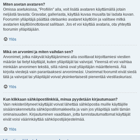
Miten asetan avataren?
Omissa asetuksissa, “Profiilin” alla, voit lisätä avataren käyttämällä jotain
neljästä tavasta: Gravatar, galleriasta, käyttää kuvaa muualta tai ladata kuvan.
Foorumin ylläpitäjä päättää otetaanko avataret käyttöön ja valitsee mitkä
avatarien käyttöönottotavat sallitaan. Jos et voi käyttää avataria, ota yhteyttä
foorumin ylläpitäjään.
Ylös
Mikä on arvonimi ja miten vaihdan sen?
Arvonimet, jotka näkyvät käyttäjänimesi alla osoittavat kirjoittamiesi viestien
määrän tai tietyt käyttäjät, kuten ylläpitäjät tai valvojat. Yleensä et voi vaihtaa
minkään arvonimen tekstiä, sillä nämä ovat ylläpitäjän määrittelemiä. Älä
kirjoita viestejä vain parantaaksesi arvonimeäsi. Useimmat foorumit eivät siedä
tätä ja valvojat tai ylläpitäjät voivat yksinkertaisesti pienentää viestilaskuriasi.
Ylös
Kun klikkaan sähköpostilinkkiä, minua pyydetään kirjautumaan?
Vain rekisteröityneet käyttäjät voivat lähettää sähköpostia muille käyttäjille
sisäänrakennetulla sähköpostilomakkeella ja vain jos ylläpitäjä sallii tämän
ominaisuuden. Kirjautuminen vaaditaan, jotta tunnistautumattomat käyttäjät
eivät voisi väärinkäyttää sähköpostijärjestelmää.
Ylös