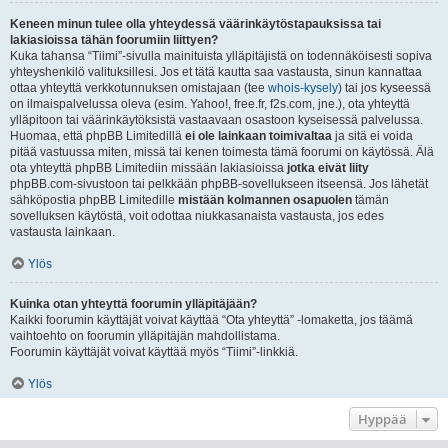
Keneen minun tulee olla yhteydessä väärinkäytöstapauksissa tai
lakiasioissa tähän foorumiin liittyen?
Kuka tahansa “Tiimi”-sivulla mainituista ylläpitäjistä on todennäköisesti sopiva
yhteyshenkilö valituksillesi. Jos et tätä kautta saa vastausta, sinun kannattaa
ottaa yhteyttä verkkotunnuksen omistajaan (tee
whois-kysely
) tai jos kyseessä
on ilmaispalvelussa oleva (esim. Yahoo!, free.fr, f2s.com, jne.), ota yhteyttä
ylläpitoon tai väärinkäytöksistä vastaavaan osastoon kyseisessä palvelussa.
Huomaa, että phpBB Limitedillä
ei ole lainkaan toimivaltaa
ja sitä ei voida
pitää vastuussa miten, missä tai kenen toimesta tämä foorumi on käytössä. Älä
ota yhteyttä phpBB Limitediin missään lakiasioissa
jotka eivät liity
phpBB.com-sivustoon tai pelkkään phpBB-sovellukseen itseensä. Jos lähetät
sähköpostia phpBB Limitedille
mistään kolmannen osapuolen
tämän
sovelluksen käytöstä, voit odottaa niukkasanaista vastausta, jos edes
vastausta lainkaan.
Ylös
Kuinka otan yhteyttä foorumin ylläpitäjään?
Kaikki foorumin käyttäjät voivat käyttää “Ota yhteyttä” -lomaketta, jos täämä
vaihtoehto on foorumin ylläpitäjän mahdollistama.
Foorumin käyttäjät voivat käyttää myös “Tiimi”-linkkiä.
Ylös
Hyppää