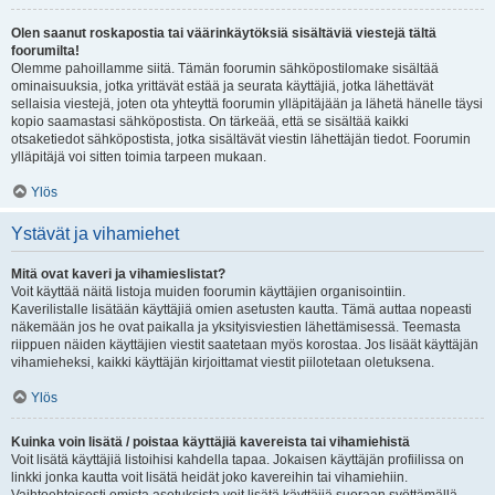
Olen saanut roskapostia tai väärinkäytöksiä sisältäviä viestejä tältä
foorumilta!
Olemme pahoillamme siitä. Tämän foorumin sähköpostilomake sisältää
ominaisuuksia, jotka yrittävät estää ja seurata käyttäjiä, jotka lähettävät
sellaisia viestejä, joten ota yhteyttä foorumin ylläpitäjään ja lähetä hänelle täysi
kopio saamastasi sähköpostista. On tärkeää, että se sisältää kaikki
otsaketiedot sähköpostista, jotka sisältävät viestin lähettäjän tiedot. Foorumin
ylläpitäjä voi sitten toimia tarpeen mukaan.
Ylös
Ystävät ja vihamiehet
Mitä ovat kaveri ja vihamieslistat?
Voit käyttää näitä listoja muiden foorumin käyttäjien organisointiin.
Kaverilistalle lisätään käyttäjiä omien asetusten kautta. Tämä auttaa nopeasti
näkemään jos he ovat paikalla ja yksityisviestien lähettämisessä. Teemasta
riippuen näiden käyttäjien viestit saatetaan myös korostaa. Jos lisäät käyttäjän
vihamieheksi, kaikki käyttäjän kirjoittamat viestit piilotetaan oletuksena.
Ylös
Kuinka voin lisätä / poistaa käyttäjiä kavereista tai vihamiehistä
Voit lisätä käyttäjiä listoihisi kahdella tapaa. Jokaisen käyttäjän profiilissa on
linkki jonka kautta voit lisätä heidät joko kavereihin tai vihamiehiin.