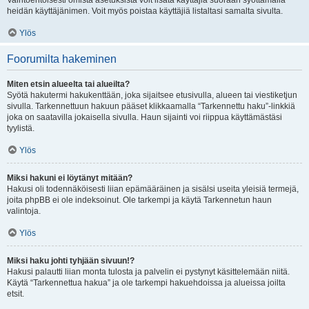
Vaihtoehtoisesti omista asetuksista voit lisätä käyttäjiä suoraan syöttämällä
heidän käyttäjänimen. Voit myös poistaa käyttäjiä listaltasi samalta sivulta.
Ylös
Foorumilta hakeminen
Miten etsin alueelta tai alueilta?
Syötä hakutermi hakukenttään, joka sijaitsee etusivulla, alueen tai viestiketjun
sivulla. Tarkennettuun hakuun pääset klikkaamalla “Tarkennettu haku”-linkkiä
joka on saatavilla jokaisella sivulla. Haun sijainti voi riippua käyttämästäsi
tyylistä.
Ylös
Miksi hakuni ei löytänyt mitään?
Hakusi oli todennäköisesti liian epämääräinen ja sisälsi useita yleisiä termejä,
joita phpBB ei ole indeksoinut. Ole tarkempi ja käytä Tarkennetun haun
valintoja.
Ylös
Miksi haku johti tyhjään sivuun!?
Hakusi palautti liian monta tulosta ja palvelin ei pystynyt käsittelemään niitä.
Käytä “Tarkennettua hakua” ja ole tarkempi hakuehdoissa ja alueissa joilta
etsit.