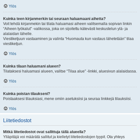
Ylös
Kuinka teen kirjanmerkin tai seuraan haluamaani aihetta?
Voit tehdä kirjanmekin tai tilata haluamasi aiheen valitsemalla sopivan linkin
“Aiheen työkalut” -valikossa, joka on sijoitettu kätevästi keskustelun ylä- ja
alalaidan lähelle.
Viestiketjuun vastaaminen ja valinta “Huomauta kun vastaus lähetetään” tilaa
viestiketjun.
Ylös
Kuinka tilaan haluamani alueen?
Tilataksesi haluamasi alueen, valitse “Tilaa alue” -linkki, aluesivun alalaidassa.
Ylös
Kuinka poistan tilaukseni?
Poistaaksesi tilauksiasi, mene omiin asetuksiisi ja seuraa linkkejä tilauksiisi.
Ylös
Liitetiedostot
Mitkä liitetiedostot ovat sallittuja tällä alueella?
Ylläpitäjä voi määrätä sallitut ja kielletyt liitetiedostojen tyypit. Ota yhteys