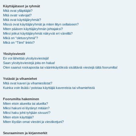
Käyttäjätasot ja ryhmät
Mitä ovat ylläpitäjät?
Mitä ovatr valvojat?
Mitä ovat käyttäjäryhmät?
Missä ovat käyttäjäryhmät ja miten liityn sellaiseen?
Miten pääsen käyttäjäryhmän johtajaksi?
Miksi jotkut käyttäjäryhmät näkyvät eri väreillä?
Mikä on “oletusryhmä”?
Mikä on “Tiimi” linkki?
Yksityisviestit
En voi lähettää yksityisviestejä!
Saan yksityisviestejä joita en halua!
Olen saanut roskapostia tai väärinkäytöksiä sisältäviä viestejä tältä foorumilta!
Ystävät ja vihamiehet
Mitä ovat kaveri ja vihamieslistat?
Kuinka voin lisätä / poistaa käyttäjiä kavereista tai vihamiehistä
Foorumilta hakeminen
Miten etsin alueelta tai alueilta?
Miksi hakuni ei löytänyt mitään?
Miksi haku johti tyhjään sivuun!?
Miten etsin käyttäjiä?
Miten löydän omat viestini ja viestiketjuni?
Seuraaminen ja kirjanmerkit