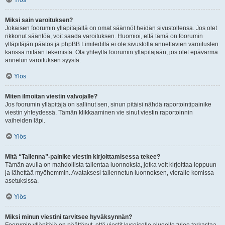
Ylös
Miksi sain varoituksen?
Jokaisen foorumin ylläpitäjällä on omat säännöt heidän sivustollensa. Jos olet
rikkonut sääntöä, voit saada varoituksen. Huomioi, että tämä on foorumin
ylläpitäjän päätös ja phpBB Limitedillä ei ole sivustolla annettavien varoitusten
kanssa mitään tekemistä. Ota yhteyttä foorumin ylläpitäjään, jos olet epävarma
annetun varoituksen syystä.
Ylös
Miten ilmoitan viestin valvojalle?
Jos foorumin ylläpitäjä on sallinut sen, sinun pitäisi nähdä raportointipainike
viestin yhteydessä. Tämän klikkaaminen vie sinut viestin raportoinnin
vaiheiden läpi.
Ylös
Mitä “Tallenna”-painike viestin kirjoittamisessa tekee?
Tämän avulla on mahdollista tallentaa luonnoksia, jotka voit kirjoittaa loppuun
ja lähettää myöhemmin. Avataksesi tallennetun luonnoksen, vieraile komissa
asetuksissa.
Ylös
Miksi minun viestini tarvitsee hyväksynnän?