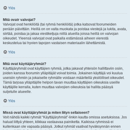
Ylös
Mitä ovatr valvojat?
Valvojat ovat henkilöitä (tai ryhmä henkilöitä) jotka katsovat foorumeiden
perään päivittäin. Heillä on on valta muokata ja poistaa viestejä ja lukita, avata,
siirtää, poistaa ja jakaa viestiketjuja niillä alueilla joissa heillä on valvojan
oikeudet. Yleensä valvojat ovat paikalla estämässä aiheen vierestä
keskustelua tai hyvien tapojen vastaisen materiaalin lähettämistä.
Ylös
Mitä ovat käyttäjäryhmät?
Käyttäjäryhmät ovat käyttäjien ryhmiä, jotka jakavat yhteisön hallittaviin osiin,
joiden kanssa foorumin ylläpitäjät voivat toimia. Jokainen käyttäjä voi kuulua
useisiin ryhmiin ja jokaiselle ryhmälle voidaan määritellä yksilölliset oikeudet.
Tämä tarjoaa ylläpitäjille helpon tavan muuttaa käyttäjien oikeuksia useille
käyttäjille kerralla, kuten muuttaa valvojien oikeuksia tai hallita pääsyä
suljetulle alueelle.
Ylös
Missä ovat käyttäjäryhmät ja miten liityn sellaiseen?
Voit nähdä kaikki ryhmät “Käyttäjäryhmät”-linkin kautta omissa asetuksissa. Jos
haluat liittyä yhteen, klikkaa vastaavaa painiketta. Kaikissa ryhmissä ei
kuitenkaan ole vapaata pääsyä. Jotkut ryhmät vaativat hyväksynnän ennen