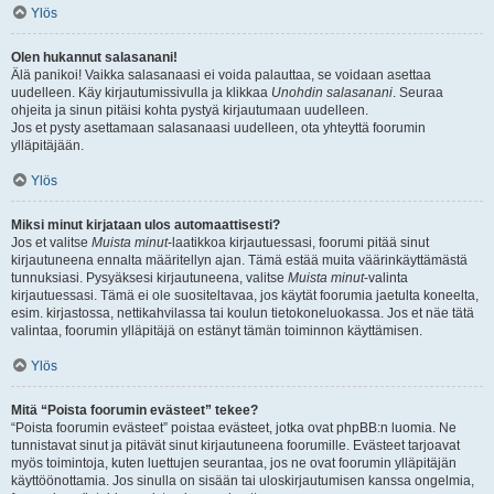
Ylös
Olen hukannut salasanani!
Älä panikoi! Vaikka salasanaasi ei voida palauttaa, se voidaan asettaa
uudelleen. Käy kirjautumissivulla ja klikkaa
Unohdin salasanani
. Seuraa
ohjeita ja sinun pitäisi kohta pystyä kirjautumaan uudelleen.
Jos et pysty asettamaan salasanaasi uudelleen, ota yhteyttä foorumin
ylläpitäjään.
Ylös
Miksi minut kirjataan ulos automaattisesti?
Jos et valitse
Muista minut
-laatikkoa kirjautuessasi, foorumi pitää sinut
kirjautuneena ennalta määritellyn ajan. Tämä estää muita väärinkäyttämästä
tunnuksiasi. Pysyäksesi kirjautuneena, valitse
Muista minut
-valinta
kirjautuessasi. Tämä ei ole suositeltavaa, jos käytät foorumia jaetulta koneelta,
esim. kirjastossa, nettikahvilassa tai koulun tietokoneluokassa. Jos et näe tätä
valintaa, foorumin ylläpitäjä on estänyt tämän toiminnon käyttämisen.
Ylös
Mitä “Poista foorumin evästeet” tekee?
“Poista foorumin evästeet” poistaa evästeet, jotka ovat phpBB:n luomia. Ne
tunnistavat sinut ja pitävät sinut kirjautuneena foorumille. Evästeet tarjoavat
myös toimintoja, kuten luettujen seurantaa, jos ne ovat foorumin ylläpitäjän
käyttöönottamia. Jos sinulla on sisään tai uloskirjautumisen kanssa ongelmia,