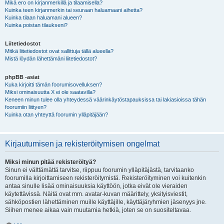
Mikä ero on kirjanmerkillä ja tilaamisella?
Kuinka teen kirjanmerkin tai seuraan haluamaani aihetta?
Kuinka tilaan haluamani alueen?
Kuinka poistan tilaukseni?
Liitetiedostot
Mitkä liitetiedostot ovat sallittuja tällä alueella?
Mistä löydän lähettämäni liitetiedostot?
phpBB -asiat
Kuka kirjoitti tämän foorumisovelluksen?
Miksi ominaisuutta X ei ole saatavilla?
Keneen minun tulee olla yhteydessä väärinkäytöstapauksissa tai lakiasioissa tähän
foorumiin liittyen?
Kuinka otan yhteyttä foorumin ylläpitäjään?
Kirjautumisen ja rekisteröitymisen ongelmat
Miksi minun pitää rekisteröityä?
Sinun ei välttämättä tarvitse, riippuu foorumin ylläpitäjästä, tarvitaanko
foorumilla kirjoittamiseen rekisteröitymistä. Rekisteröityminen voi kuitenkin
antaa sinulle lisää ominaisuuksia käyttöön, jotka eivät ole vieraiden
käytettävissä. Näitä ovat mm. avatar-kuvan määrittely, yksityisviestit,
sähköpostien lähettäminen muille käyttäjille, käyttäjäryhmien jäsenyys jne.
Siihen menee aikaa vain muutamia hetkiä, joten se on suositeltavaa.