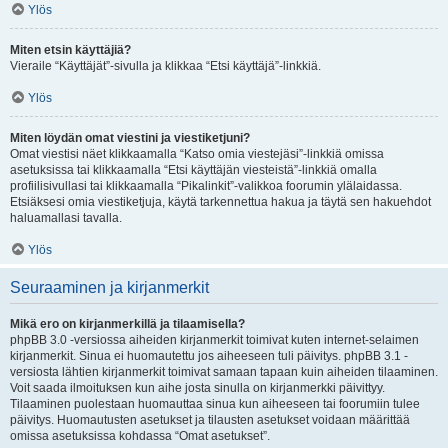
Ylös
Miten etsin käyttäjiä?
Vieraile “Käyttäjät”-sivulla ja klikkaa “Etsi käyttäjä”-linkkiä.
Ylös
Miten löydän omat viestini ja viestiketjuni?
Omat viestisi näet klikkaamalla “Katso omia viestejäsi”-linkkiä omissa
asetuksissa tai klikkaamalla “Etsi käyttäjän viesteistä”-linkkiä omalla
profiilisivullasi tai klikkaamalla “Pikalinkit”-valikkoa foorumin ylälaidassa.
Etsiäksesi omia viestiketjuja, käytä tarkennettua hakua ja täytä sen hakuehdot
haluamallasi tavalla.
Ylös
Seuraaminen ja kirjanmerkit
Mikä ero on kirjanmerkillä ja tilaamisella?
phpBB 3.0 -versiossa aiheiden kirjanmerkit toimivat kuten internet-selaimen
kirjanmerkit. Sinua ei huomautettu jos aiheeseen tuli päivitys. phpBB 3.1 -
versiosta lähtien kirjanmerkit toimivat samaan tapaan kuin aiheiden tilaaminen.
Voit saada ilmoituksen kun aihe josta sinulla on kirjanmerkki päivittyy.
Tilaaminen puolestaan huomauttaa sinua kun aiheeseen tai foorumiin tulee
päivitys. Huomautusten asetukset ja tilausten asetukset voidaan määrittää
omissa asetuksissa kohdassa “Omat asetukset”.