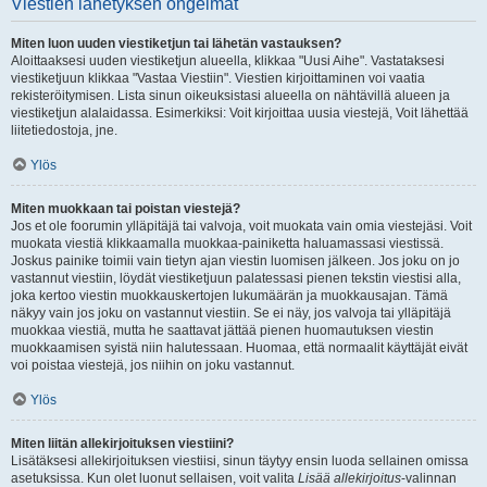
Viestien lähetyksen ongelmat
Miten luon uuden viestiketjun tai lähetän vastauksen?
Aloittaaksesi uuden viestiketjun alueella, klikkaa "Uusi Aihe". Vastataksesi
viestiketjuun klikkaa "Vastaa Viestiin". Viestien kirjoittaminen voi vaatia
rekisteröitymisen. Lista sinun oikeuksistasi alueella on nähtävillä alueen ja
viestiketjun alalaidassa. Esimerkiksi: Voit kirjoittaa uusia viestejä, Voit lähettää
liitetiedostoja, jne.
Ylös
Miten muokkaan tai poistan viestejä?
Jos et ole foorumin ylläpitäjä tai valvoja, voit muokata vain omia viestejäsi. Voit
muokata viestiä klikkaamalla muokkaa-painiketta haluamassasi viestissä.
Joskus painike toimii vain tietyn ajan viestin luomisen jälkeen. Jos joku on jo
vastannut viestiin, löydät viestiketjuun palatessasi pienen tekstin viestisi alla,
joka kertoo viestin muokkauskertojen lukumäärän ja muokkausajan. Tämä
näkyy vain jos joku on vastannut viestiin. Se ei näy, jos valvoja tai ylläpitäjä
muokkaa viestiä, mutta he saattavat jättää pienen huomautuksen viestin
muokkaamisen syistä niin halutessaan. Huomaa, että normaalit käyttäjät eivät
voi poistaa viestejä, jos niihin on joku vastannut.
Ylös
Miten liitän allekirjoituksen viestiini?
Lisätäksesi allekirjoituksen viestiisi, sinun täytyy ensin luoda sellainen omissa
asetuksissa. Kun olet luonut sellaisen, voit valita
Lisää allekirjoitus
-valinnan