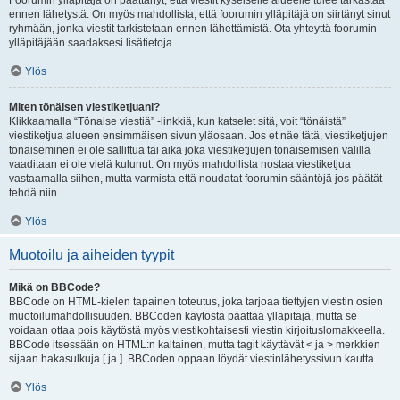
Foorumin ylläpitäjä on päättänyt, että viestit kyseiselle alueelle tulee tarkastaa
ennen lähetystä. On myös mahdollista, että foorumin ylläpitäjä on siirtänyt sinut
ryhmään, jonka viestit tarkistetaan ennen lähettämistä. Ota yhteyttä foorumin
ylläpitäjään saadaksesi lisätietoja.
Ylös
Miten tönäisen viestiketjuani?
Klikkaamalla “Tönaise viestiä” -linkkiä, kun katselet sitä, voit “tönäistä”
viestiketjua alueen ensimmäisen sivun yläosaan. Jos et näe tätä, viestiketjujen
tönäiseminen ei ole sallittua tai aika joka viestiketjujen tönäisemisen välillä
vaaditaan ei ole vielä kulunut. On myös mahdollista nostaa viestiketjua
vastaamalla siihen, mutta varmista että noudatat foorumin sääntöjä jos päätät
tehdä niin.
Ylös
Muotoilu ja aiheiden tyypit
Mikä on BBCode?
BBCode on HTML-kielen tapainen toteutus, joka tarjoaa tiettyjen viestin osien
muotoilumahdollisuuden. BBCoden käytöstä päättää ylläpitäjä, mutta se
voidaan ottaa pois käytöstä myös viestikohtaisesti viestin kirjoituslomakkeella.
BBCode itsessään on HTML:n kaltainen, mutta tagit käyttävät < ja > merkkien
sijaan hakasulkuja [ ja ]. BBCoden oppaan löydät viestinlähetyssivun kautta.
Ylös