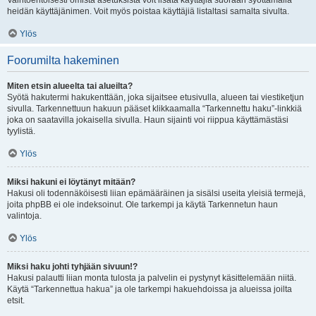
Vaihtoehtoisesti omista asetuksista voit lisätä käyttäjiä suoraan syöttämällä
heidän käyttäjänimen. Voit myös poistaa käyttäjiä listaltasi samalta sivulta.
Ylös
Foorumilta hakeminen
Miten etsin alueelta tai alueilta?
Syötä hakutermi hakukenttään, joka sijaitsee etusivulla, alueen tai viestiketjun
sivulla. Tarkennettuun hakuun pääset klikkaamalla “Tarkennettu haku”-linkkiä
joka on saatavilla jokaisella sivulla. Haun sijainti voi riippua käyttämästäsi
tyylistä.
Ylös
Miksi hakuni ei löytänyt mitään?
Hakusi oli todennäköisesti liian epämääräinen ja sisälsi useita yleisiä termejä,
joita phpBB ei ole indeksoinut. Ole tarkempi ja käytä Tarkennetun haun
valintoja.
Ylös
Miksi haku johti tyhjään sivuun!?
Hakusi palautti liian monta tulosta ja palvelin ei pystynyt käsittelemään niitä.
Käytä “Tarkennettua hakua” ja ole tarkempi hakuehdoissa ja alueissa joilta
etsit.