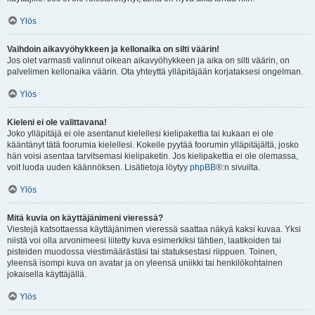
Ylös
Vaihdoin aikavyöhykkeen ja kellonaika on silti väärin!
Jos olet varmasti valinnut oikean aikavyöhykkeen ja aika on silti väärin, on
palvelimen kellonaika väärin. Ota yhteyttä ylläpitäjään korjataksesi ongelman.
Ylös
Kieleni ei ole valittavana!
Joko ylläpitäjä ei ole asentanut kielellesi kielipakettia tai kukaan ei ole
kääntänyt tätä foorumia kielellesi. Kokeile pyytää foorumin ylläpitäjältä, josko
hän voisi asentaa tarvitsemasi kielipaketin. Jos kielipakettia ei ole olemassa,
voit luoda uuden käännöksen. Lisätietoja löytyy
phpBB
®:n sivuilta.
Ylös
Mitä kuvia on käyttäjänimeni vieressä?
Viestejä katsottaessa käyttäjänimen vieressä saattaa näkyä kaksi kuvaa. Yksi
niistä voi olla arvonimeesi liitetty kuva esimerkiksi tähtien, laatikoiden tai
pisteiden muodossa viestimäärästäsi tai statuksestasi riippuen. Toinen,
yleensä isompi kuva on avatar ja on yleensä uniikki tai henkilökohtainen
jokaisella käyttäjällä.
Ylös