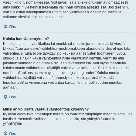
viestin kirjoituslomakkeessa. Voit myös lisätä allekirjoituksen automaattisesti
aina kaikkiin viesteihisi tekemällä valinnan omissa asetuksissa. Jos teet niin,
voit silti estää allekirjoituksen liittämisen yksittäiseen viestiin poistamalla
valinnan viestinkirjoituslomakkeessa.
Ylös
Kuinka luon äänestyksen?
Kun kirjoitat uuta viestiketjua tai muokkaat viestiketjun ensimmäistä viestiä,
klikkaa "Luo äänestys"-välilehteä viestilomakkeen alapuolella. Jos et näe tätä
välilehteä, sinulla ei ole tarvittavia oikeuksia äänestysten luomiseen. Syötä
otsikko ja ainakin kaksi vaihtoehtoa niille varattuihin kenttiin. Varmista että
jokainen vaihtoehto on omalla rivillään tekstikentässä. Voit myös määritellä
kuinka monta vaihtoehtoa käyttäjät voivat valita kohdasta You can also set the
number of options users may select during voting under “Kuinka monta
vaihtoehtoa käyttäjä voi valita”, äänestyksen kesto päivinä (0 kestää
loputtomasti) ja viimeisenä voit antaa käyttäjille mahdollisuuden muuttaa
ääntään.
Ylös
Miksi en voi lisätä vastausvaihtoehtoja kyselyyn?
Kyselyn vastausvaihtoehtojen määrä on foorumin ylläpitäjän määrittelemä. Jos
tarvitset enemmän vaihtoehtoja kuin on sallittu, ota yhteyttä foorumin
ylläpitäjään.
Ylös