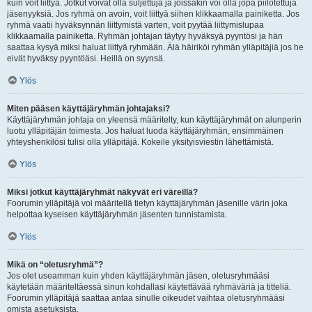
kuin voit liittyä. Jotkut voivat olla suljettuja ja joissakin voi olla jopa piilotettuja
jäsenyyksiä. Jos ryhmä on avoin, voit liittyä siihen klikkaamalla painiketta. Jos
ryhmä vaatii hyväksynnän liittymistä varten, voit pyytää liittymislupaa
klikkaamalla painiketta. Ryhmän johtajan täytyy hyväksyä pyyntösi ja hän
saattaa kysyä miksi haluat liittyä ryhmään. Älä häiriköi ryhmän ylläpitäjiä jos he
eivät hyväksy pyyntöäsi. Heillä on syynsä.
Ylös
Miten pääsen käyttäjäryhmän johtajaksi?
Käyttäjäryhmän johtaja on yleensä määritelty, kun käyttäjäryhmät on alunperin
luotu ylläpitäjän toimesta. Jos haluat luoda käyttäjäryhmän, ensimmäinen
yhteyshenkilösi tulisi olla ylläpitäjä. Kokeile yksityisviestin lähettämistä.
Ylös
Miksi jotkut käyttäjäryhmät näkyvät eri väreillä?
Foorumin ylläpitäjä voi määritellä tietyn käyttäjäryhmän jäsenille värin joka
helpottaa kyseisen käyttäjäryhmän jäsenten tunnistamista.
Ylös
Mikä on “oletusryhmä”?
Jos olet useamman kuin yhden käyttäjäryhmän jäsen, oletusryhmääsi
käytetään määriteltäessä sinun kohdallasi käytettävää ryhmäväriä ja titteliä.
Foorumin ylläpitäjä saattaa antaa sinulle oikeudet vaihtaa oletusryhmääsi
omista asetuksista.