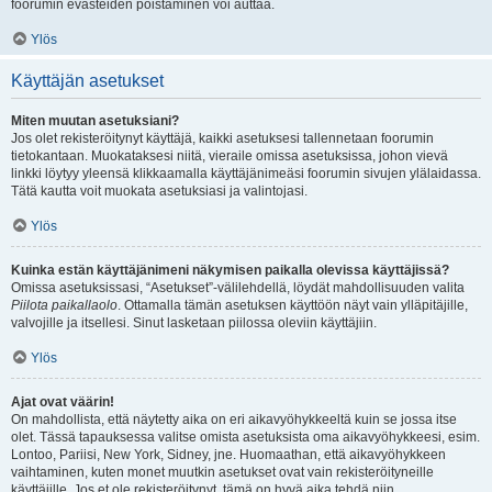
foorumin evästeiden poistaminen voi auttaa.
Ylös
Käyttäjän asetukset
Miten muutan asetuksiani?
Jos olet rekisteröitynyt käyttäjä, kaikki asetuksesi tallennetaan foorumin
tietokantaan. Muokataksesi niitä, vieraile omissa asetuksissa, johon vievä
linkki löytyy yleensä klikkaamalla käyttäjänimeäsi foorumin sivujen ylälaidassa.
Tätä kautta voit muokata asetuksiasi ja valintojasi.
Ylös
Kuinka estän käyttäjänimeni näkymisen paikalla olevissa käyttäjissä?
Omissa asetuksissasi, “Asetukset”-välilehdellä, löydät mahdollisuuden valita
Piilota paikallaolo
. Ottamalla tämän asetuksen käyttöön näyt vain ylläpitäjille,
valvojille ja itsellesi. Sinut lasketaan piilossa oleviin käyttäjiin.
Ylös
Ajat ovat väärin!
On mahdollista, että näytetty aika on eri aikavyöhykkeeltä kuin se jossa itse
olet. Tässä tapauksessa valitse omista asetuksista oma aikavyöhykkeesi, esim.
Lontoo, Pariisi, New York, Sidney, jne. Huomaathan, että aikavyöhykkeen
vaihtaminen, kuten monet muutkin asetukset ovat vain rekisteröityneille
käyttäjille. Jos et ole rekisteröitynyt, tämä on hyvä aika tehdä niin.