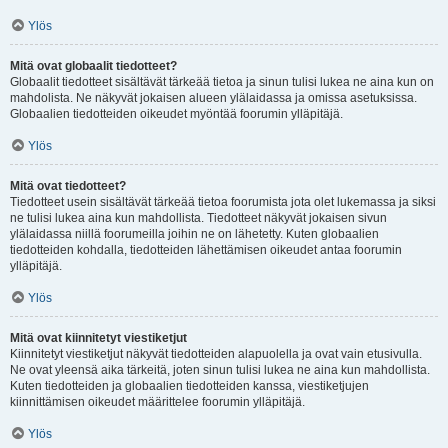
Ylös
Mitä ovat globaalit tiedotteet?
Globaalit tiedotteet sisältävät tärkeää tietoa ja sinun tulisi lukea ne aina kun on
mahdolista. Ne näkyvät jokaisen alueen ylälaidassa ja omissa asetuksissa.
Globaalien tiedotteiden oikeudet myöntää foorumin ylläpitäjä.
Ylös
Mitä ovat tiedotteet?
Tiedotteet usein sisältävät tärkeää tietoa foorumista jota olet lukemassa ja siksi
ne tulisi lukea aina kun mahdollista. Tiedotteet näkyvät jokaisen sivun
ylälaidassa niillä foorumeilla joihin ne on lähetetty. Kuten globaalien
tiedotteiden kohdalla, tiedotteiden lähettämisen oikeudet antaa foorumin
ylläpitäjä.
Ylös
Mitä ovat kiinnitetyt viestiketjut
Kiinnitetyt viestiketjut näkyvät tiedotteiden alapuolella ja ovat vain etusivulla.
Ne ovat yleensä aika tärkeitä, joten sinun tulisi lukea ne aina kun mahdollista.
Kuten tiedotteiden ja globaalien tiedotteiden kanssa, viestiketjujen
kiinnittämisen oikeudet määrittelee foorumin ylläpitäjä.
Ylös