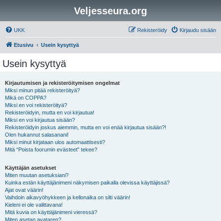
Veljesseura.org
UKK
Rekisteröidy
Kirjaudu sisään
Etusivu
Usein kysyttyä
Usein kysyttyä
Kirjautumisen ja rekisteröitymisen ongelmat
Miksi minun pitää rekisteröityä?
Mikä on COPPA?
Miksi en voi rekisteröityä?
Rekisteröidyin, mutta en voi kirjautua!
Miksi en voi kirjautua sisään?
Rekisteröidyin joskus aiemmin, mutta en voi enää kirjautua sisään?!
Olen hukannut salasanani!
Miksi minut kirjataan ulos automaattisesti?
Mitä “Poista foorumin evästeet” tekee?
Käyttäjän asetukset
Miten muutan asetuksiani?
Kuinka estän käyttäjänimeni näkymisen paikalla olevissa käyttäjissä?
Ajat ovat väärin!
Vaihdoin aikavyöhykkeen ja kellonaika on silti väärin!
Kieleni ei ole valittavana!
Mitä kuvia on käyttäjänimeni vieressä?
Miten asetan avataren?