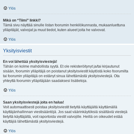
Ylös
Mikä on “Tiimi” linkki?
Tämä sivu näyttää sinulle listan foorumin henkilökunnasta, mukaanluettuna
ylläpitäjät, valvojat ja muut tiedot, kuten alueet joita he valvovat.
Ylös
Yksityisviestit
En voi lähettää yksityisviestejä!
Tähän on kolme mahdollista syytä. Et ole rekisteröitynyt ja/tai kirjautunut
sisään, foorumin ylläpitäjä on poistanut yksityisviestit käytöstä koko foorumilta
tai foorumin ylläpitäjä on estänyt sinua lähettämästä yksityisviestejä. Ota
yhteyttä foorumin ylläpitäjään saadaksesi lisätietoja.
Ylös
Saan yksityisviestejä joita en halua!
Voit automaattisesti poistaa yksityisviestit tietyltä käyttäjältä käyttämällä
käyttäjänhallinnan viestisääntöjä. Jos saat väärinkäytöksiä sisältäviä viestejä
tietyltä käyttäjältä, voit raportoida viestit valvojille. Heillä on oikeudet estää
käyttäjiä lähettämästä yksityisviestejä.
Ylös