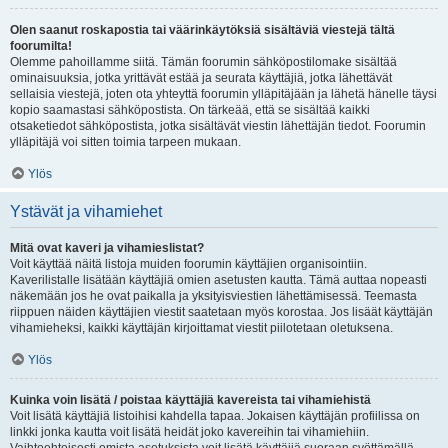
Olen saanut roskapostia tai väärinkäytöksiä sisältäviä viestejä tältä
foorumilta!
Olemme pahoillamme siitä. Tämän foorumin sähköpostilomake sisältää
ominaisuuksia, jotka yrittävät estää ja seurata käyttäjiä, jotka lähettävät
sellaisia viestejä, joten ota yhteyttä foorumin ylläpitäjään ja lähetä hänelle täysi
kopio saamastasi sähköpostista. On tärkeää, että se sisältää kaikki
otsaketiedot sähköpostista, jotka sisältävät viestin lähettäjän tiedot. Foorumin
ylläpitäjä voi sitten toimia tarpeen mukaan.
Ylös
Ystävät ja vihamiehet
Mitä ovat kaveri ja vihamieslistat?
Voit käyttää näitä listoja muiden foorumin käyttäjien organisointiin.
Kaverilistalle lisätään käyttäjiä omien asetusten kautta. Tämä auttaa nopeasti
näkemään jos he ovat paikalla ja yksityisviestien lähettämisessä. Teemasta
riippuen näiden käyttäjien viestit saatetaan myös korostaa. Jos lisäät käyttäjän
vihamieheksi, kaikki käyttäjän kirjoittamat viestit piilotetaan oletuksena.
Ylös
Kuinka voin lisätä / poistaa käyttäjiä kavereista tai vihamiehistä
Voit lisätä käyttäjiä listoihisi kahdella tapaa. Jokaisen käyttäjän profiilissa on
linkki jonka kautta voit lisätä heidät joko kavereihin tai vihamiehiin.