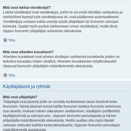
Mitä ovat lukitut viestiketjut?
Lukitut viestiketjut ovat viestiketjuja, joihin ei voi enää lähettää vastauksia ja
mahdolliset kyselyt joita viestiketjussa oli, ovat päättyneet automaattisesti.
Viestiketjuja voidaan lukita useista syistä ylläpitäjän tai foorumin valvojan
toimesta. Saatat myös pystyä lukitsemaan oman viestiketjusi, mutta tämä
riippuu foorumin ylläpitäjän antamista oikeuksista.
Ylös
Mitä ovat aiheiden kuvakkeet?
Aiheiden kuvakkeet ovat aiheen aloittajan valitsemia kuvakkeita joiden on
tarkoitus kuvastaa niiden sisältöä. Aiheiden kuvakkeiden käyttöoikeudet
riippuvat foorumin ylläpitäjän määrittelemistä oikeuksista.
Ylös
Käyttäjätasot ja ryhmät
Mitä ovat ylläpitäjät?
Ylläpitäjät ovat jäseniä joille on annettu korkeimman tason kontrolli koko
foorumiin. Nämä jäsenet voivat hallita foorumin kaikkia foorumin toiminnan
osa-alueita, mukaan lukien oikeuksien asettaminen, käyttäjien porttikiellot,
käyttäjäryhmät ja valvojat yms., riippuen foorumin perustajasta ja hänen
ylläpitäjille määrittelemistä oikeuksista. Heillä saattaa olla myös täydet
valvojan oikeudet kaikilla keskustelualueilla, riippuen foorumin perustajan
määrittelemistä asetuksista.