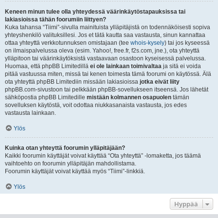
Keneen minun tulee olla yhteydessä väärinkäytöstapauksissa tai
lakiasioissa tähän foorumiin liittyen?
Kuka tahansa “Tiimi”-sivulla mainituista ylläpitäjistä on todennäköisesti sopiva
yhteyshenkilö valituksillesi. Jos et tätä kautta saa vastausta, sinun kannattaa
ottaa yhteyttä verkkotunnuksen omistajaan (tee
whois-kysely
) tai jos kyseessä
on ilmaispalvelussa oleva (esim. Yahoo!, free.fr, f2s.com, jne.), ota yhteyttä
ylläpitoon tai väärinkäytöksistä vastaavaan osastoon kyseisessä palvelussa.
Huomaa, että phpBB Limitedillä
ei ole lainkaan toimivaltaa
ja sitä ei voida
pitää vastuussa miten, missä tai kenen toimesta tämä foorumi on käytössä. Älä
ota yhteyttä phpBB Limitediin missään lakiasioissa
jotka eivät liity
phpBB.com-sivustoon tai pelkkään phpBB-sovellukseen itseensä. Jos lähetät
sähköpostia phpBB Limitedille
mistään kolmannen osapuolen
tämän
sovelluksen käytöstä, voit odottaa niukkasanaista vastausta, jos edes
vastausta lainkaan.
Ylös
Kuinka otan yhteyttä foorumin ylläpitäjään?
Kaikki foorumin käyttäjät voivat käyttää “Ota yhteyttä” -lomaketta, jos täämä
vaihtoehto on foorumin ylläpitäjän mahdollistama.
Foorumin käyttäjät voivat käyttää myös “Tiimi”-linkkiä.
Ylös
Hyppää