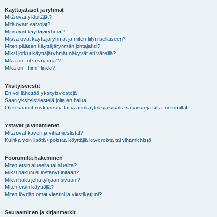
Käyttäjätasot ja ryhmät
Mitä ovat ylläpitäjät?
Mitä ovatr valvojat?
Mitä ovat käyttäjäryhmät?
Missä ovat käyttäjäryhmät ja miten liityn sellaiseen?
Miten pääsen käyttäjäryhmän johtajaksi?
Miksi jotkut käyttäjäryhmät näkyvät eri väreillä?
Mikä on “oletusryhmä”?
Mikä on “Tiimi” linkki?
Yksityisviestit
En voi lähettää yksityisviestejä!
Saan yksityisviestejä joita en halua!
Olen saanut roskapostia tai väärinkäytöksiä sisältäviä viestejä tältä foorumilta!
Ystävät ja vihamiehet
Mitä ovat kaveri ja vihamieslistat?
Kuinka voin lisätä / poistaa käyttäjiä kavereista tai vihamiehistä
Foorumilta hakeminen
Miten etsin alueelta tai alueilta?
Miksi hakuni ei löytänyt mitään?
Miksi haku johti tyhjään sivuun!?
Miten etsin käyttäjiä?
Miten löydän omat viestini ja viestiketjuni?
Seuraaminen ja kirjanmerkit