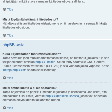
ylläpitäjään mikäli et ole varma mitkä tiedostot ovat sallittuja..
Ylös
Mistä löydän lähettämäni liitetiedostot?
Nähdäksesi listan liitetiedostoistasi, mene omiin asetuksiin ja seuraa linkkejä
liitetiedostot-osioon.
Ylös
phpBB -asiat
Kuka kirjoitti tämän foorumisovelluksen?
Tämä sovellus (sen muokkaamattomassa tilassa) on tuottanut, julkaissut ja sen
tekijänoikeudet omistaa
phpBB Limited
. Se on tehty saataville GNU General
Public Licensenssin, versiolla 2 (GPL-2.0) ja sitä voidaan jakaa vapaasti. Katso
Tietoja phpBB:stä
saadaksesi lisätietoja.
Ylös
Miksi ominaisuutta X ei ole saatavilla?
Tämä ohjelmisto on phpBB Limitedin kirjoittama ja lisensoima. Jos uskot, että
ominaisuus tulisi lisätä, vieraile
phpBB ideakeskuksessa
, jossa voit äänestää
olemassa olevia ideoita tai lähettää uuden.
Ylös