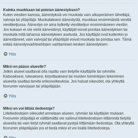
Kuinka muokkaan tai poistan äänestyksen?
Kuten viestien kanssa, äänestyksiä voi muokata vain alkuperäinen lähettäjä,
valvoja tai ylläpitäjä. Muokataksesi äänestystä, muokkaa ensimmäistä viestiä
viestiketjussa. Äänestys on aina kytketty viestiketjun ensimmäiseen viestiin.
Jos kukaan ei ole vielä äänestänyt, käyttäjät voivat poistaa äänestyksen tai
muokata mitä tahansa äänestyksen asetusta. Jos käyttäjät ovat kuitenkin jo
äänestäneet, vain valvojat tai ylläpitäjät voivat muokata tai poistaa sen. Tämä
estää äänestysvaihtoehtojen vaihtamisen kesken äänestyksen.
Ylös
Miksi en pääse alueelle?
Jotkin alueet saattavat olla rajattu vain tietyille käyttäjille tai ryhmille.
Katsoaksesi, lukeaksesi, kirjoittaaksesi tai muiden toimintojen tekeminen
alueella saattaa tarvita erikoisoikeuksia. Jos haluat oikeudet, ota yhteyttä
foorumin valvojaan tai ylläpitäjään.
Ylös
Miksi en voi liittää tiedostoja?
Liitetiedostojen oikeudet annetaan alueen, ryhmän tai käyttäjän mukaan.
Foorumin ylläpitäjä ei välttämättä ole sallinut liitetiedostojen liittämistä tietyllä
alueella tai vain tietyt ryhmät saattavat pystyä liittämään tiedostoja. Ota yhteyttä
foorumin ylläpitäjään jos et tiedä miksi et voi lisätä liitetiedostoja.