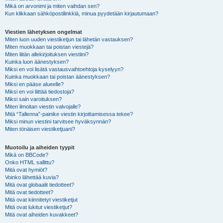
Mikä on arvonimi ja miten vaihdan sen?
Kun klikkaan sähköpostilinkkiä, minua pyydetään kirjautumaan?
Viestien lähetyksen ongelmat
Miten luon uuden viestiketjun tai lähetän vastauksen?
Miten muokkaan tai poistan viestejä?
Miten liitän allekirjoituksen viestiini?
Kuinka luon äänestyksen?
Miksi en voi lisätä vastausvaihtoehtoja kyselyyn?
Kuinka muokkaan tai poistan äänestyksen?
Miksi en pääse alueelle?
Miksi en voi liittää tiedostoja?
Miksi sain varoituksen?
Miten ilmoitan viestin valvojalle?
Mitä “Tallenna”-painike viestin kirjoittamisessa tekee?
Miksi minun viestini tarvitsee hyväksynnän?
Miten tönäisen viestiketjuani?
Muotoilu ja aiheiden tyypit
Mikä on BBCode?
Onko HTML sallittu?
Mitä ovat hymiöt?
Voinko lähettää kuvia?
Mitä ovat globaalit tiedotteet?
Mitä ovat tiedotteet?
Mitä ovat kiinnitetyt viestiketjut
Mitä ovat lukitut viestiketjut?
Mitä ovat aiheiden kuvakkeet?