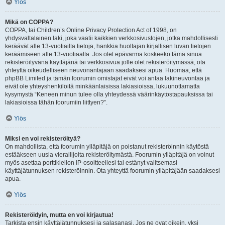
Ylös
Mikä on COPPA?
COPPA, tai Children’s Online Privacy Protection Act of 1998, on
yhdysvaltalainen laki, joka vaatii kaikkien verkkosivustojen, jotka mahdollisesti
keräävät alle 13-vuotiailta tietoja, hankkia huoltajan kirjallisen luvan tietojen
keräämiseen alle 13-vuotiaalta. Jos olet epävarma koskeeko tämä sinua
rekisteröityvänä käyttäjänä tai verkkosivua jolle olet rekisteröitymässä, ota
yhteyttä oikeudelliseen neuvonantajaan saadaksesi apua. Huomaa, että
phpBB Limited ja tämän foorumin omistajat eivät voi antaa lakineuvontaa ja
eivät ole yhteyshenkilöitä minkäänlaisissa lakiasioissa, lukuunottamatta
kysymystä “Keneen minun tulee olla yhteydessä väärinkäytöstapauksissa tai
lakiasioissa tähän foorumiin liittyen?”.
Ylös
Miksi en voi rekisteröityä?
On mahdollista, että foorumin ylläpitäjä on poistanut rekisteröinnin käytöstä
estääkseen uusia vierailijoita rekisteröitymästä. Foorumin ylläpitäjä on voinut
myös asettaa porttikiellon IP-osoitteellesi tai estänyt valitsemasi
käyttäjätunnuksen rekisteröinnin. Ota yhteyttä foorumin ylläpitäjään saadaksesi
apua.
Ylös
Rekisteröidyin, mutta en voi kirjautua!
Tarkista ensin käyttäjätunnuksesi ja salasanasi. Jos ne ovat oikein, yksi