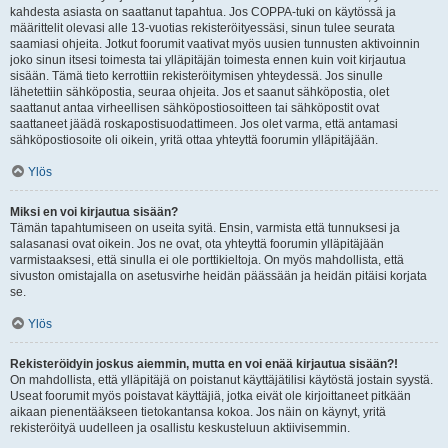
kahdesta asiasta on saattanut tapahtua. Jos COPPA-tuki on käytössä ja
määrittelit olevasi alle 13-vuotias rekisteröityessäsi, sinun tulee seurata
saamiasi ohjeita. Jotkut foorumit vaativat myös uusien tunnusten aktivoinnin
joko sinun itsesi toimesta tai ylläpitäjän toimesta ennen kuin voit kirjautua
sisään. Tämä tieto kerrottiin rekisteröitymisen yhteydessä. Jos sinulle
lähetettiin sähköpostia, seuraa ohjeita. Jos et saanut sähköpostia, olet
saattanut antaa virheellisen sähköpostiosoitteen tai sähköpostit ovat
saattaneet jäädä roskapostisuodattimeen. Jos olet varma, että antamasi
sähköpostiosoite oli oikein, yritä ottaa yhteyttä foorumin ylläpitäjään.
Ylös
Miksi en voi kirjautua sisään?
Tämän tapahtumiseen on useita syitä. Ensin, varmista että tunnuksesi ja
salasanasi ovat oikein. Jos ne ovat, ota yhteyttä foorumin ylläpitäjään
varmistaaksesi, että sinulla ei ole porttikieltoja. On myös mahdollista, että
sivuston omistajalla on asetusvirhe heidän päässään ja heidän pitäisi korjata
se.
Ylös
Rekisteröidyin joskus aiemmin, mutta en voi enää kirjautua sisään?!
On mahdollista, että ylläpitäjä on poistanut käyttäjätilisi käytöstä jostain syystä.
Useat foorumit myös poistavat käyttäjiä, jotka eivät ole kirjoittaneet pitkään
aikaan pienentääkseen tietokantansa kokoa. Jos näin on käynyt, yritä
rekisteröityä uudelleen ja osallistu keskusteluun aktiivisemmin.