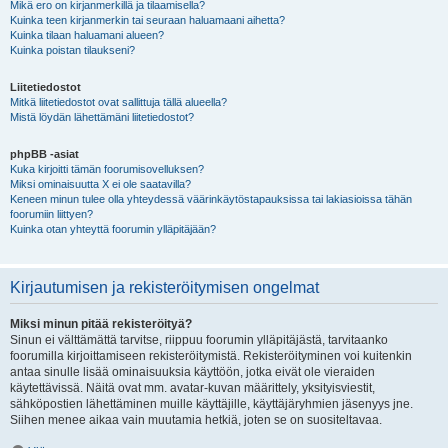
Mikä ero on kirjanmerkillä ja tilaamisella?
Kuinka teen kirjanmerkin tai seuraan haluamaani aihetta?
Kuinka tilaan haluamani alueen?
Kuinka poistan tilaukseni?
Liitetiedostot
Mitkä liitetiedostot ovat sallittuja tällä alueella?
Mistä löydän lähettämäni liitetiedostot?
phpBB -asiat
Kuka kirjoitti tämän foorumisovelluksen?
Miksi ominaisuutta X ei ole saatavilla?
Keneen minun tulee olla yhteydessä väärinkäytöstapauksissa tai lakiasioissa tähän
foorumiin liittyen?
Kuinka otan yhteyttä foorumin ylläpitäjään?
Kirjautumisen ja rekisteröitymisen ongelmat
Miksi minun pitää rekisteröityä?
Sinun ei välttämättä tarvitse, riippuu foorumin ylläpitäjästä, tarvitaanko
foorumilla kirjoittamiseen rekisteröitymistä. Rekisteröityminen voi kuitenkin
antaa sinulle lisää ominaisuuksia käyttöön, jotka eivät ole vieraiden
käytettävissä. Näitä ovat mm. avatar-kuvan määrittely, yksityisviestit,
sähköpostien lähettäminen muille käyttäjille, käyttäjäryhmien jäsenyys jne.
Siihen menee aikaa vain muutamia hetkiä, joten se on suositeltavaa.