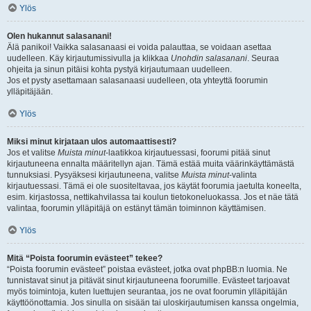
Ylös
Olen hukannut salasanani!
Älä panikoi! Vaikka salasanaasi ei voida palauttaa, se voidaan asettaa
uudelleen. Käy kirjautumissivulla ja klikkaa
Unohdin salasanani
. Seuraa
ohjeita ja sinun pitäisi kohta pystyä kirjautumaan uudelleen.
Jos et pysty asettamaan salasanaasi uudelleen, ota yhteyttä foorumin
ylläpitäjään.
Ylös
Miksi minut kirjataan ulos automaattisesti?
Jos et valitse
Muista minut
-laatikkoa kirjautuessasi, foorumi pitää sinut
kirjautuneena ennalta määritellyn ajan. Tämä estää muita väärinkäyttämästä
tunnuksiasi. Pysyäksesi kirjautuneena, valitse
Muista minut
-valinta
kirjautuessasi. Tämä ei ole suositeltavaa, jos käytät foorumia jaetulta koneelta,
esim. kirjastossa, nettikahvilassa tai koulun tietokoneluokassa. Jos et näe tätä
valintaa, foorumin ylläpitäjä on estänyt tämän toiminnon käyttämisen.
Ylös
Mitä “Poista foorumin evästeet” tekee?
“Poista foorumin evästeet” poistaa evästeet, jotka ovat phpBB:n luomia. Ne
tunnistavat sinut ja pitävät sinut kirjautuneena foorumille. Evästeet tarjoavat
myös toimintoja, kuten luettujen seurantaa, jos ne ovat foorumin ylläpitäjän
käyttöönottamia. Jos sinulla on sisään tai uloskirjautumisen kanssa ongelmia,