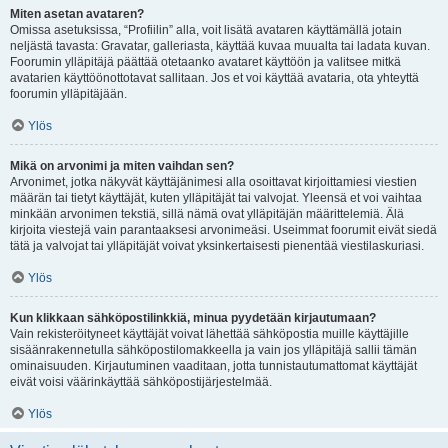
Miten asetan avataren?
Omissa asetuksissa, “Profiilin” alla, voit lisätä avataren käyttämällä jotain
neljästä tavasta: Gravatar, galleriasta, käyttää kuvaa muualta tai ladata kuvan.
Foorumin ylläpitäjä päättää otetaanko avataret käyttöön ja valitsee mitkä
avatarien käyttöönottotavat sallitaan. Jos et voi käyttää avataria, ota yhteyttä
foorumin ylläpitäjään.
Ylös
Mikä on arvonimi ja miten vaihdan sen?
Arvonimet, jotka näkyvät käyttäjänimesi alla osoittavat kirjoittamiesi viestien
määrän tai tietyt käyttäjät, kuten ylläpitäjät tai valvojat. Yleensä et voi vaihtaa
minkään arvonimen tekstiä, sillä nämä ovat ylläpitäjän määrittelemiä. Älä
kirjoita viestejä vain parantaaksesi arvonimeäsi. Useimmat foorumit eivät siedä
tätä ja valvojat tai ylläpitäjät voivat yksinkertaisesti pienentää viestilaskuriasi.
Ylös
Kun klikkaan sähköpostilinkkiä, minua pyydetään kirjautumaan?
Vain rekisteröityneet käyttäjät voivat lähettää sähköpostia muille käyttäjille
sisäänrakennetulla sähköpostilomakkeella ja vain jos ylläpitäjä sallii tämän
ominaisuuden. Kirjautuminen vaaditaan, jotta tunnistautumattomat käyttäjät
eivät voisi väärinkäyttää sähköpostijärjestelmää.
Ylös