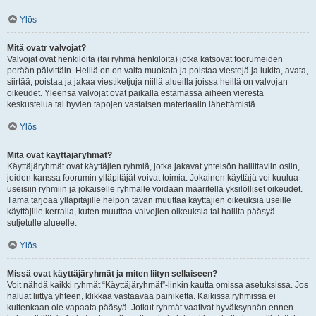
Ylös
Mitä ovatr valvojat?
Valvojat ovat henkilöitä (tai ryhmä henkilöitä) jotka katsovat foorumeiden
perään päivittäin. Heillä on on valta muokata ja poistaa viestejä ja lukita, avata,
siirtää, poistaa ja jakaa viestiketjuja niillä alueilla joissa heillä on valvojan
oikeudet. Yleensä valvojat ovat paikalla estämässä aiheen vierestä
keskustelua tai hyvien tapojen vastaisen materiaalin lähettämistä.
Ylös
Mitä ovat käyttäjäryhmät?
Käyttäjäryhmät ovat käyttäjien ryhmiä, jotka jakavat yhteisön hallittaviin osiin,
joiden kanssa foorumin ylläpitäjät voivat toimia. Jokainen käyttäjä voi kuulua
useisiin ryhmiin ja jokaiselle ryhmälle voidaan määritellä yksilölliset oikeudet.
Tämä tarjoaa ylläpitäjille helpon tavan muuttaa käyttäjien oikeuksia useille
käyttäjille kerralla, kuten muuttaa valvojien oikeuksia tai hallita pääsyä
suljetulle alueelle.
Ylös
Missä ovat käyttäjäryhmät ja miten liityn sellaiseen?
Voit nähdä kaikki ryhmät “Käyttäjäryhmät”-linkin kautta omissa asetuksissa. Jos
haluat liittyä yhteen, klikkaa vastaavaa painiketta. Kaikissa ryhmissä ei
kuitenkaan ole vapaata pääsyä. Jotkut ryhmät vaativat hyväksynnän ennen