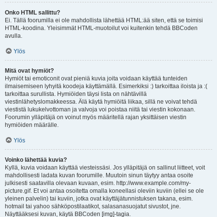
Onko HTML sallittu?
Ei. Tällä foorumilla ei ole mahdollista lähettää HTML:ää siten, että se toimisi
HTML-koodina. Yleisimmät HTML-muotoilut voi kuitenkin tehdä BBCoden
avulla.
Ylös
Mitä ovat hymiöt?
Hymiöt tai emoticonit ovat pieniä kuvia joita voidaan käyttää tunteiden
ilmaisemiseen lyhyitä koodeja käyttämällä. Esimerkiksi :) tarkoittaa iloista ja :(
tarkoittaa surullista. Hymiöiden täysi lista on nähtävillä
viestinlähetyslomakkeessa. Älä käytä hymiöitä liikaa, sillä ne voivat tehdä
viestistä lukukelvottoman ja valvoja voi poistaa niitä tai viestin kokonaan.
Foorumin ylläpitäjä on voinut myös määritellä rajan yksittäisen viestin
hymiöiden määrälle.
Ylös
Voinko lähettää kuvia?
Kyllä, kuvia voidaan käyttää viesteissäsi. Jos ylläpitäjä on sallinut liitteet, voit
mahdollisesti ladata kuvan foorumille. Muutoin sinun täytyy antaa osoite
julkisesti saatavilla olevaan kuvaan, esim. http://www.example.com/my-
picture.gif. Et voi antaa osoitetta omalla koneellasi oleviin kuviin (ellei se ole
yleinen palvelin) tai kuviin, jotka ovat käyttäjätunnistuksen takana, esim.
hotmail tai yahoo sähköpostilaatikot, salasanasuojatut sivustot, jne.
Näyttääksesi kuvan, käytä BBCoden [img]-tagia.