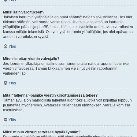
Ylös
Miksi sain varoituksen?
Jokaisen foorumin ylläpitäjällä on omat säännöt heidän sivustollensa. Jos olet
rikkonut sääntöä, voit saada varoituksen. Huomioi, että tämä on foorumin
ylläpitäjän päätös ja phpBB Limitedillä ei ole sivustolla annettavien varoitusten
kanssa mitään tekemistä. Ota yhteyttä foorumin ylläpitäjään, jos olet epävarma
annetun varoituksen syystä.
Ylös
Miten ilmoitan viestin valvojalle?
Jos foorumin ylläpitäjä on sallinut sen, sinun pitäisi nähdä raportointipainike
viestin yhteydessä. Tämän klikkaaminen vie sinut viestin raportoinnin
vaiheiden läpi.
Ylös
Mitä “Tallenna”-painike viestin kirjoittamisessa tekee?
Tämän avulla on mahdollista tallentaa luonnoksia, jotka voit kirjoittaa loppuun
ja lähettää myöhemmin. Avataksesi tallennetun luonnoksen, vieraile komissa
asetuksissa.
Ylös
Miksi minun viestini tarvitsee hyväksynnän?