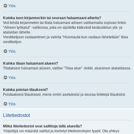
Ylös
Kuinka teen kirjanmerkin tai seuraan haluamaani aihetta?
Voit tehdä kirjanmekin tai tilata haluamasi aiheen valitsemalla sopivan linkin
“Aiheen työkalut” -valikossa, joka on sijoitettu kätevästi keskustelun ylä- ja
alalaidan lähelle.
Viestiketjuun vastaaminen ja valinta “Huomauta kun vastaus lähetetään” tilaa
viestiketjun.
Ylös
Kuinka tilaan haluamani alueen?
Tilataksesi haluamasi alueen, valitse “Tilaa alue” -linkki, aluesivun alalaidassa.
Ylös
Kuinka poistan tilaukseni?
Poistaaksesi tilauksiasi, mene omiin asetuksiisi ja seuraa linkkejä tilauksiisi.
Ylös
Liitetiedostot
Mitkä liitetiedostot ovat sallittuja tällä alueella?
Ylläpitäjä voi määrätä sallitut ja kielletyt liitetiedostojen tyypit. Ota yhteys