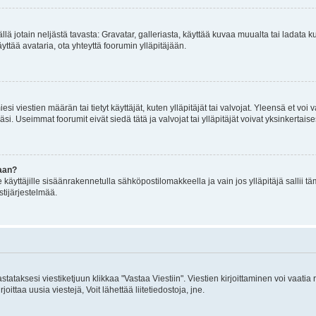
mällä jotain neljästä tavasta: Gravatar, galleriasta, käyttää kuvaa muualta tai ladata
äyttää avataria, ota yhteyttä foorumin ylläpitäjään.
iesi viestien määrän tai tietyt käyttäjät, kuten ylläpitäjät tai valvojat. Yleensä et vo
i. Useimmat foorumit eivät siedä tätä ja valvojat tai ylläpitäjät voivat yksinkertaise
aan?
le käyttäjille sisäänrakennetulla sähköpostilomakkeella ja vain jos ylläpitäjä sallii
stijärjestelmää.
stataksesi viestiketjuun klikkaa "Vastaa Viestiin". Viestien kirjoittaminen voi vaatia
joittaa uusia viestejä, Voit lähettää liitetiedostoja, jne.