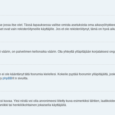
 se jossa itse olet. Tässä tapauksessa valitse omista asetuksista oma aikavyöhykke
vat vain rekisteröityneille käyttäjille. Jos et ole rekisteröitynyt, tämä on hyvä aik
i väärin, on palvelimen kellonaika väärin. Ota yhteyttä ylläpitäjään korjataksesi on
an ei ole kääntänyt tätä foorumia kielellesi. Kokeile pyytää foorumin ylläpitäjältä, jos
yy
phpBB
®:n sivuilta.
 kuvaa. Yksi niistä voi olla arvonimeesi liitetty kuva esimerkiksi tähtien, laatikoid
iikki tai henkilökohtainen jokaisella käyttäjällä.