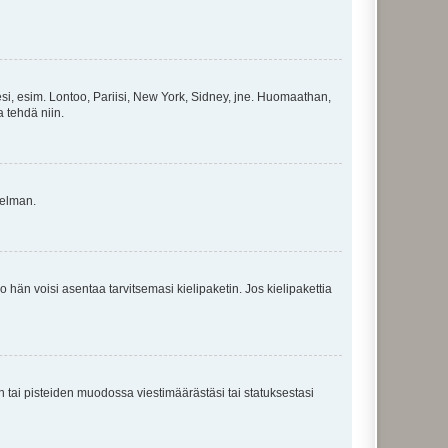
esi, esim. Lontoo, Pariisi, New York, Sidney, jne. Huomaathan,
a tehdä niin.
gelman.
ko hän voisi asentaa tarvitsemasi kielipaketin. Jos kielipakettia
en tai pisteiden muodossa viestimäärästäsi tai statuksestasi