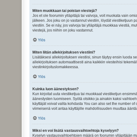
Miten muokkaan tai poistan viestejä?
Jos et ole foorumin ylläpitäjä tai valvoja, voit muokata vain om
jälkeen. Jos joku on jo vastannut viestiin, löydät viestiketjuu
viestiin. Se ei näy, jos valvoja tai ylläpitäjä muokkaa viestiä,
viestejä, jos niihin on joku vastannut.
Ylös
Miten liitän allekirjoituksen viestiini?
Lisätäksesi allekirjoituksen viestiisi, sinun täytyy ensin luoda s
allekirjoituksen automaattisesti aina kaikkiin viesteihisi tekemäl
viestinkirjoituslomakkeessa.
Ylös
Kuinka luon äänestyksen?
Kun kirjoitat uuta viestiketjua tai muokkaat viestiketjun ensimmäi
äänestysten luomiseen. Syötä otsikko ja ainakin kaksi vaihtoehto
käyttäjät voivat valita kohdasta You can also set the number of
viimeisenä voit antaa käyttäjille mahdollisuuden muuttaa ääntä
Ylös
Miksi en voi lisätä vastausvaihtoehtoja kyselyyn?
Kyselyn vastausvaihtoehtojen määrä on foorumin ylläpitäjän määr