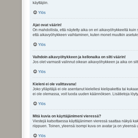
käyttäjiin.
Ylös
Ajat ovat väärin!
On mahdollista, että näytetty aika on eri aikavyöhykkeeltä kuin
että aikavyöhykkeen vaihtaminen, kuten monet muutkin asetukset o
Ylös
Vaihdoin aikavyöhykkeen ja kellonaika on silti väärin!
Jos olet varmasti valinnut oikean aikavyöhykkeen ja aika on silt
Ylös
Kieleni ei ole valittavana!
Joko ylläpitäjä ei ole asentanut kielellesi kielipakettia tai kuka
ei ole olemassa, voit luoda uuden käännöksen. Lisätietoja löyt
Ylös
Mitä kuvia on käyttäjänimeni vieressä?
Viestejä katsottaessa käyttäjänimen vieressä saattaa näkyä kaksi
riippuen. Toinen, yleensä isompi kuva on avatar ja on yleensä un
Ylös