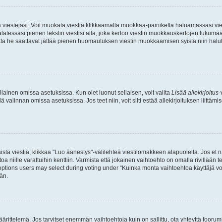
ia viestejäsi. Voit muokata viestiä klikkaamalla muokkaa-painiketta haluamassasi vies
n palatessasi pienen tekstin viestisi alla, joka kertoo viestin muokkauskertojen luk
 mutta he saattavat jättää pienen huomautuksen viestin muokkaamisen syistä niin halu
ellainen omissa asetuksissa. Kun olet luonut sellaisen, voit valita
Lisää allekirjoitus
-
lä valinnan omissa asetuksissa. Jos teet niin, voit silti estää allekirjoituksen liittäm
stä viestiä, klikkaa "Luo äänestys"-välilehteä viestilomakkeen alapuolella. Jos et näe
a niille varattuihin kenttiin. Varmista että jokainen vaihtoehto on omalla rivillään
 options users may select during voting under “Kuinka monta vaihtoehtoa käyttäjä voi
än.
ittelemä. Jos tarvitset enemmän vaihtoehtoja kuin on sallittu, ota yhteyttä foorumi