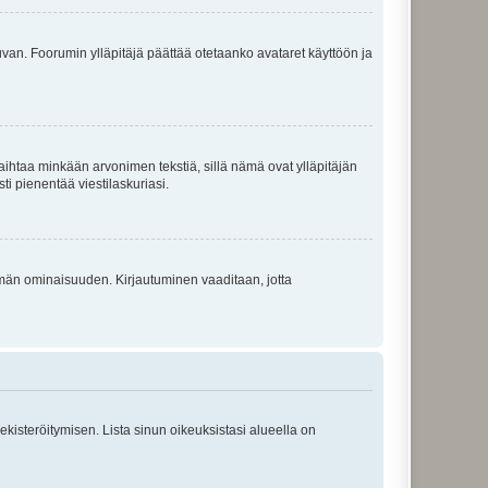
 kuvan. Foorumin ylläpitäjä päättää otetaanko avataret käyttöön ja
i vaihtaa minkään arvonimen tekstiä, sillä nämä ovat ylläpitäjän
sti pienentää viestilaskuriasi.
 tämän ominaisuuden. Kirjautuminen vaaditaan, jotta
 rekisteröitymisen. Lista sinun oikeuksistasi alueella on