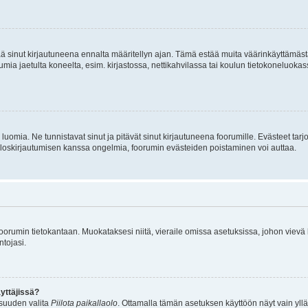
tää sinut kirjautuneena ennalta määritellyn ajan. Tämä estää muita väärinkäyttämäs
rumia jaetulta koneelta, esim. kirjastossa, nettikahvilassa tai koulun tietokoneluokas
luomia. Ne tunnistavat sinut ja pitävät sinut kirjautuneena foorumille. Evästeet tarj
i uloskirjautumisen kanssa ongelmia, foorumin evästeiden poistaminen voi auttaa.
n foorumin tietokantaan. Muokataksesi niitä, vieraile omissa asetuksissa, johon vievä
ntojasi.
yttäjissä?
isuuden valita
Piilota paikallaolo
. Ottamalla tämän asetuksen käyttöön näyt vain ylläpit