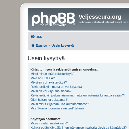
Veljesseura.org
Jehovan todistajat lähitarkastelussa
UKK
Etusivu
Usein kysyttyä
Usein kysyttyä
Kirjautumisen ja rekisteröitymisen ongelmat
Miksi minun pitää rekisteröityä?
Mikä on COPPA?
Miksi en voi rekisteröityä?
Rekisteröidyin, mutta en voi kirjautua!
Miksi en voi kirjautua sisään?
Rekisteröidyin joskus aiemmin, mutta en voi enää kirjautua sisään?!
Olen hukannut salasanani!
Miksi minut kirjataan ulos automaattisesti?
Mitä “Poista foorumin evästeet” tekee?
Käyttäjän asetukset
Miten muutan asetuksiani?
Kuinka estän käyttäjänimeni näkymisen paikalla olevissa käyttäjissä?