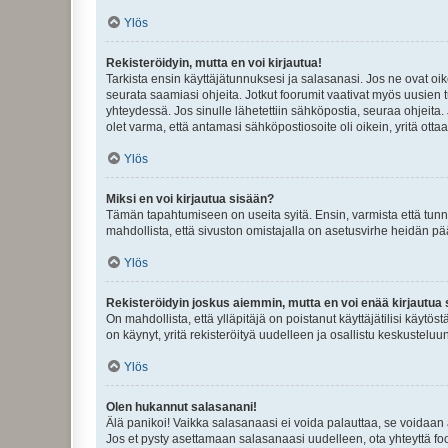
Ylös
Rekisteröidyin, mutta en voi kirjautua!
Tarkista ensin käyttäjätunnuksesi ja salasanasi. Jos ne ovat oik
seurata saamiasi ohjeita. Jotkut foorumit vaativat myös uusien tu
yhteydessä. Jos sinulle lähetettiin sähköpostia, seuraa ohjeita
olet varma, että antamasi sähköpostiosoite oli oikein, yritä ottaa
Ylös
Miksi en voi kirjautua sisään?
Tämän tapahtumiseen on useita syitä. Ensin, varmista että tunnuk
mahdollista, että sivuston omistajalla on asetusvirhe heidän pää
Ylös
Rekisteröidyin joskus aiemmin, mutta en voi enää kirjautua 
On mahdollista, että ylläpitäjä on poistanut käyttäjätilisi käytö
on käynyt, yritä rekisteröityä uudelleen ja osallistu keskusteluu
Ylös
Olen hukannut salasanani!
Älä panikoi! Vaikka salasanaasi ei voida palauttaa, se voidaan 
Jos et pysty asettamaan salasanaasi uudelleen, ota yhteyttä foo