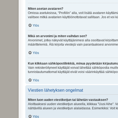
Miten asetan avataren?
Omissa asetuksissa, “Profiilin” alla, voit lisätä avataren käyttä
valitsee mitkä avatarien käyttöönottotavat sallitaan. Jos et voi k
Ylös
Mikä on arvonimi ja miten vaihdan sen?
Arvonimet, jotka näkyvät käyttäjänimesi alla osoittavat kirjoittam
määrittelemiä. Älä kirjoita viestejä vain parantaaksesi arvonimeäs
Ylös
Kun klikkaan sähköpostilinkkiä, minua pyydetään kirjautum
Vain rekisteröityneet käyttäjät voivat lähettää sähköpostia muil
tunnistautumattomat käyttäjät eivät voisi väärinkäyttää sähköpo
Ylös
Viestien lähetyksen ongelmat
Miten luon uuden viestiketjun tai lähetän vastauksen?
Aloittaaksesi uuden viestiketjun alueella, klikkaa "Uusi Aihe". Va
nähtävillä alueen ja viestiketjun alalaidassa. Esimerkiksi: Voit kir
Ylös