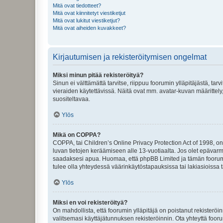
Mitä ovat tiedotteet?
Mitä ovat kiinnitetyt viestiketjut
Mitä ovat lukitut viestiketjut?
Mitä ovat aiheiden kuvakkeet?
Kirjautumisen ja rekisteröitymisen ongelmat
Miksi minun pitää rekisteröityä?
Sinun ei välttämättä tarvitse, riippuu foorumin ylläpitäjästä, tar
vieraiden käytettävissä. Näitä ovat mm. avatar-kuvan määrittely,
suositeltavaa.
Ylös
Mikä on COPPA?
COPPA, tai Children’s Online Privacy Protection Act of 1998, on y
luvan tietojen keräämiseen alle 13-vuotiaalta. Jos olet epävarm
saadaksesi apua. Huomaa, että phpBB Limited ja tämän foorumin
tulee olla yhteydessä väärinkäytöstapauksissa tai lakiasioissa t
Ylös
Miksi en voi rekisteröityä?
On mahdollista, että foorumin ylläpitäjä on poistanut rekisteröin
valitsemasi käyttäjätunnuksen rekisteröinnin. Ota yhteyttä foor