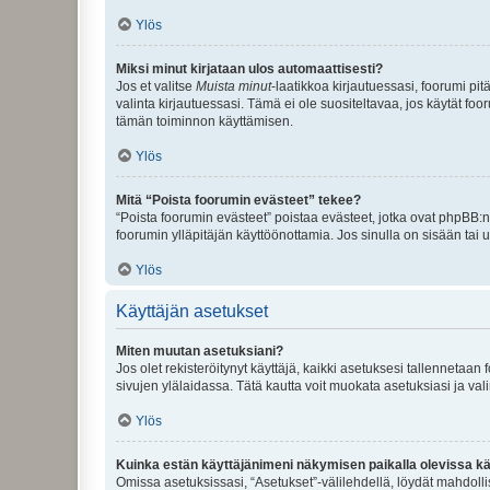
Ylös
Miksi minut kirjataan ulos automaattisesti?
Jos et valitse
Muista minut
-laatikkoa kirjautuessasi, foorumi pi
valinta kirjautuessasi. Tämä ei ole suositeltavaa, jos käytät foo
tämän toiminnon käyttämisen.
Ylös
Mitä “Poista foorumin evästeet” tekee?
“Poista foorumin evästeet” poistaa evästeet, jotka ovat phpBB:n 
foorumin ylläpitäjän käyttöönottamia. Jos sinulla on sisään ta
Ylös
Käyttäjän asetukset
Miten muutan asetuksiani?
Jos olet rekisteröitynyt käyttäjä, kaikki asetuksesi tallennetaa
sivujen ylälaidassa. Tätä kautta voit muokata asetuksiasi ja vali
Ylös
Kuinka estän käyttäjänimeni näkymisen paikalla olevissa kä
Omissa asetuksissasi, “Asetukset”-välilehdellä, löydät mahdoll