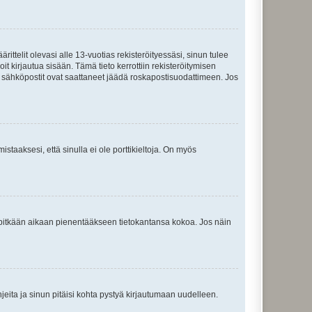
ttelit olevasi alle 13-vuotias rekisteröityessäsi, sinun tulee
it kirjautua sisään. Tämä tieto kerrottiin rekisteröitymisen
ai sähköpostit ovat saattaneet jäädä roskapostisuodattimeen. Jos
staaksesi, että sinulla ei ole porttikieltoja. On myös
neet pitkään aikaan pienentääkseen tietokantansa kokoa. Jos näin
jeita ja sinun pitäisi kohta pystyä kirjautumaan uudelleen.