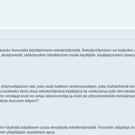
vitaanko foorumilla kirjoittamiseen rekisteröitymistä. Rekisteröityminen voi kuitenkin
 yksityisviestit, sähköpostien lähettäminen muille käyttäjille, käyttäjäryhmien jäs
hdysvaltalainen laki, joka vaatii kaikkien verkkosivustojen, jotka mahdollisesti kerää
a koskeeko tämä sinua rekisteröityvänä käyttäjänä tai verkkosivua jolle olet rekis
 omistajat eivät voi antaa lakineuvontaa ja eivät ole yhteyshenkilöitä minkäänla
ähän foorumiin liittyen?”.
nin käytöstä estääkseen uusia vierailijoita rekisteröitymästä. Foorumin ylläpitäjä on v
umin ylläpitäjään saadaksesi apua.