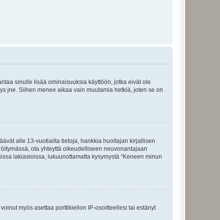
 antaa sinulle lisää ominaisuuksia käyttöön, jotka eivät ole
enyys jne. Siihen menee aikaa vain muutamia hetkiä, joten se on
vät alle 13-vuotiailta tietoja, hankkia huoltajan kirjallisen
teröitymässä, ota yhteyttä oikeudelliseen neuvonantajaan
isissa lakiasioissa, lukuunottamatta kysymystä “Keneen minun
oinut myös asettaa porttikiellon IP-osoitteellesi tai estänyt