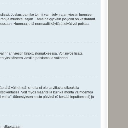
tissä. Joskus painike toimii vain tietyn ajan viestin luomisen
umäärän ja muokkausajan. Tämä näkyy vain jos joku on vastannut
tessaan. Huomaa, että normaalit käyttäjät eivät voi poistaa
valinnan viestin kirjoituslomakkeessa. Voit myös lisätä
isen yksittäiseen viestiin poistamalla valinnan
 tätä välilehteä, sinulla ei ole tarvittavia oikeuksia
 tekstikentässä. Voit myös määritellä kuinka monta vaihtoehtoa
 valita”, äänestyksen kesto päivinä (0 kestää loputtomasti) ja
n ylläpitäjään.