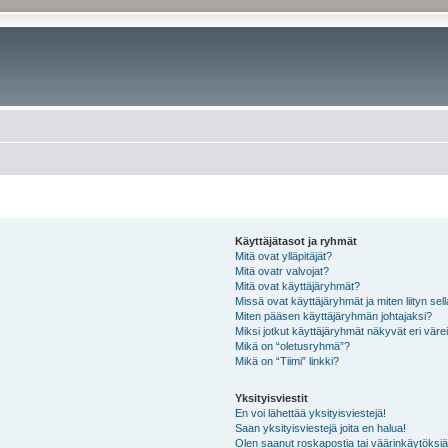
Käyttäjätasot ja ryhmät
Mitä ovat ylläpitäjät?
Mitä ovatr valvojat?
Mitä ovat käyttäjäryhmät?
Missä ovat käyttäjäryhmät ja miten liityn sel
Miten pääsen käyttäjäryhmän johtajaksi?
Miksi jotkut käyttäjäryhmät näkyvät eri värei
Mikä on “oletusryhmä”?
Mikä on “Tiimi” linkki?
Yksityisviestit
En voi lähettää yksityisviestejä!
Saan yksityisviestejä joita en halua!
Olen saanut roskapostia tai väärinkäytöksiä s