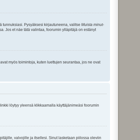
tä tunnuksiasi. Pysyäksesi kirjautuneena, valitse
Muista minut
-
sa. Jos et näe tätä valintaa, foorumin ylläpitäjä on estänyt
oavat myös toimintoja, kuten luettujen seurantaa, jos ne ovat
 linkki löytyy yleensä klikkaamalla käyttäjänimeäsi foorumin
äjille, valvojille ja itsellesi. Sinut lasketaan piilossa oleviin