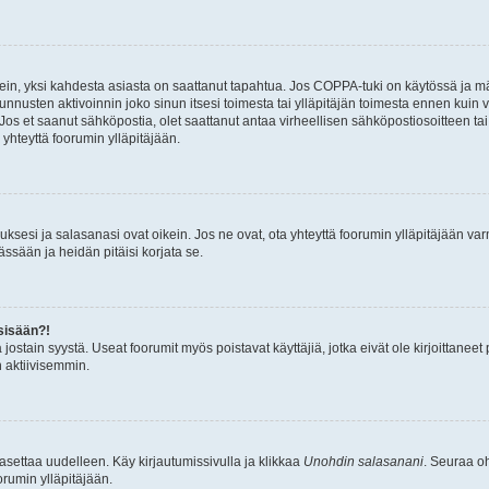
ein, yksi kahdesta asiasta on saattanut tapahtua. Jos COPPA-tuki on käytössä ja määri
nnusten aktivoinnin joko sinun itsesi toimesta tai ylläpitäjän toimesta ennen kuin vo
. Jos et saanut sähköpostia, olet saattanut antaa virheellisen sähköpostiosoitteen t
 yhteyttä foorumin ylläpitäjään.
sesi ja salasanasi ovat oikein. Jos ne ovat, ota yhteyttä foorumin ylläpitäjään varmi
ssään ja heidän pitäisi korjata se.
sisään?!
stä jostain syystä. Useat foorumit myös poistavat käyttäjiä, jotka eivät ole kirjoitta
n aktiivisemmin.
asettaa uudelleen. Käy kirjautumissivulla ja klikkaa
Unohdin salasanani
. Seuraa oh
rumin ylläpitäjään.