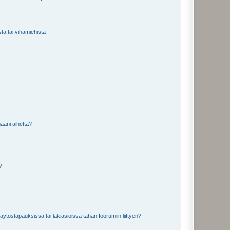
sta tai vihamiehistä
aani aihetta?
a?
töstapauksissa tai lakiasioissa tähän foorumiin liittyen?