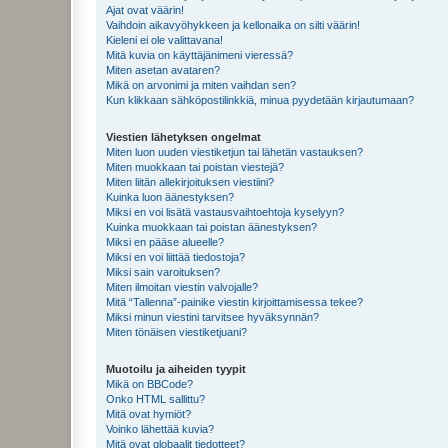
Ajat ovat väärin!
Vaihdoin aikavyöhykkeen ja kellonaika on silti väärin!
Kieleni ei ole valittavana!
Mitä kuvia on käyttäjänimeni vieressä?
Miten asetan avataren?
Mikä on arvonimi ja miten vaihdan sen?
Kun klikkaan sähköpostilinkkiä, minua pyydetään kirjautumaan?
Viestien lähetyksen ongelmat
Miten luon uuden viestiketjun tai lähetän vastauksen?
Miten muokkaan tai poistan viestejä?
Miten liitän allekirjoituksen viestiini?
Kuinka luon äänestyksen?
Miksi en voi lisätä vastausvaihtoehtoja kyselyyn?
Kuinka muokkaan tai poistan äänestyksen?
Miksi en pääse alueelle?
Miksi en voi liittää tiedostoja?
Miksi sain varoituksen?
Miten ilmoitan viestin valvojalle?
Mitä “Tallenna”-painike viestin kirjoittamisessa tekee?
Miksi minun viestini tarvitsee hyväksynnän?
Miten tönäisen viestiketjuani?
Muotoilu ja aiheiden tyypit
Mikä on BBCode?
Onko HTML sallittu?
Mitä ovat hymiöt?
Voinko lähettää kuvia?
Mitä ovat globaalit tiedotteet?