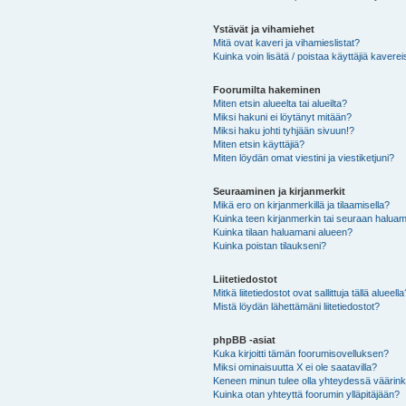
Ystävät ja vihamiehet
Mitä ovat kaveri ja vihamieslistat?
Kuinka voin lisätä / poistaa käyttäjiä kaverei
Foorumilta hakeminen
Miten etsin alueelta tai alueilta?
Miksi hakuni ei löytänyt mitään?
Miksi haku johti tyhjään sivuun!?
Miten etsin käyttäjiä?
Miten löydän omat viestini ja viestiketjuni?
Seuraaminen ja kirjanmerkit
Mikä ero on kirjanmerkillä ja tilaamisella?
Kuinka teen kirjanmerkin tai seuraan haluam
Kuinka tilaan haluamani alueen?
Kuinka poistan tilaukseni?
Liitetiedostot
Mitkä liitetiedostot ovat sallittuja tällä alueell
Mistä löydän lähettämäni liitetiedostot?
phpBB -asiat
Kuka kirjoitti tämän foorumisovelluksen?
Miksi ominaisuutta X ei ole saatavilla?
Keneen minun tulee olla yhteydessä väärinkäy
Kuinka otan yhteyttä foorumin ylläpitäjään?