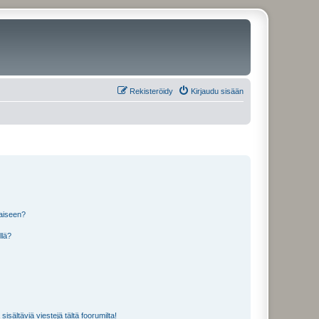
Rekisteröidy
Kirjaudu sisään
laiseen?
llä?
isältäviä viestejä tältä foorumilta!