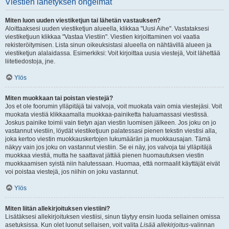
Viestien lähetyksen ongelmat
Miten luon uuden viestiketjun tai lähetän vastauksen?
Aloittaaksesi uuden viestiketjun alueella, klikkaa "Uusi Aihe". Vastataksesi
viestiketjuun klikkaa "Vastaa Viestiin". Viestien kirjoittaminen voi vaatia
rekisteröitymisen. Lista sinun oikeuksistasi alueella on nähtävillä alueen ja
viestiketjun alalaidassa. Esimerkiksi: Voit kirjoittaa uusia viestejä, Voit lähettää
liitetiedostoja, jne.
Ylös
Miten muokkaan tai poistan viestejä?
Jos et ole foorumin ylläpitäjä tai valvoja, voit muokata vain omia viestejäsi. Voit
muokata viestiä klikkaamalla muokkaa-painiketta haluamassasi viestissä.
Joskus painike toimii vain tietyn ajan viestin luomisen jälkeen. Jos joku on jo
vastannut viestiin, löydät viestiketjuun palatessasi pienen tekstin viestisi alla,
joka kertoo viestin muokkauskertojen lukumäärän ja muokkausajan. Tämä
näkyy vain jos joku on vastannut viestiin. Se ei näy, jos valvoja tai ylläpitäjä
muokkaa viestiä, mutta he saattavat jättää pienen huomautuksen viestin
muokkaamisen syistä niin halutessaan. Huomaa, että normaalit käyttäjät eivät
voi poistaa viestejä, jos niihin on joku vastannut.
Ylös
Miten liitän allekirjoituksen viestiini?
Lisätäksesi allekirjoituksen viestiisi, sinun täytyy ensin luoda sellainen omissa
asetuksissa. Kun olet luonut sellaisen, voit valita
Lisää allekirjoitus
-valinnan