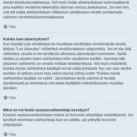
viestin kirjoituslomakkeessa. Voit myös lisätä allekirjoituksen automaattisesti
aina kaikkiin viesteihisi tekemällä valinnan omissa asetuksissa. Jos teet niin,
voit silti estää allekirjoituksen liittämisen yksittäiseen viestiin poistamalla
valinnan viestinkirjoituslomakkeessa.
Ylös
Kuinka luon äänestyksen?
Kun kirjoitat uuta viestiketjua tai muokkaat viestiketjun ensimmäistä viestiä,
klikkaa "Luo äänestys"-välilehteä viestilomakkeen alapuolella. Jos et näe tätä
välilehteä, sinulla ei ole tarvittavia oikeuksia äänestysten luomiseen. Syötä
otsikko ja ainakin kaksi vaihtoehtoa niille varattuihin kenttiin. Varmista että
jokainen vaihtoehto on omalla rivillään tekstikentässä. Voit myös määritellä
kuinka monta vaihtoehtoa käyttäjät voivat valita kohdasta You can also set the
number of options users may select during voting under “Kuinka monta
vaihtoehtoa käyttäjä voi valita”, äänestyksen kesto päivinä (0 kestää
loputtomasti) ja viimeisenä voit antaa käyttäjille mahdollisuuden muuttaa
ääntään.
Ylös
Miksi en voi lisätä vastausvaihtoehtoja kyselyyn?
Kyselyn vastausvaihtoehtojen määrä on foorumin ylläpitäjän määrittelemä. Jos
tarvitset enemmän vaihtoehtoja kuin on sallittu, ota yhteyttä foorumin
ylläpitäjään.
Ylös