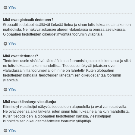
Ylös
Mitä ovat globaalit tiedotteet?
Globaalit tiedotteet sisältävät tärkeää tietoa ja sinun tulisi lukea ne aina kun on
mahdolista. Ne näkyvät jokaisen alueen ylälaidassa ja omissa asetuksissa.
Globaalien tiedotteiden oikeudet myöntää foorumin ylläpitäjä.
Ylös
Mitä ovat tiedotteet?
Tiedotteet usein sisältävät tärkeää tietoa foorumista jota olet lukemassa ja siksi
ne tulisi lukea aina kun mahdollista. Tiedotteet näkyvät jokaisen sivun
ylälaidassa niillä foorumeilla joihin ne on lähetetty. Kuten globaalien
tiedotteiden kohdalla, tiedotteiden lähettämisen oikeudet antaa foorumin
ylläpitäjä.
Ylös
Mitä ovat kiinnitetyt viestiketjut
Kiinnitetyt viestiketjut näkyvät tiedotteiden alapuolella ja ovat vain etusivulla.
Ne ovat yleensä aika tärkeitä, joten sinun tulisi lukea ne aina kun mahdollista.
Kuten tiedotteiden ja globaalien tiedotteiden kanssa, viestiketjujen
kiinnittämisen oikeudet määrittelee foorumin ylläpitäjä.
Ylös