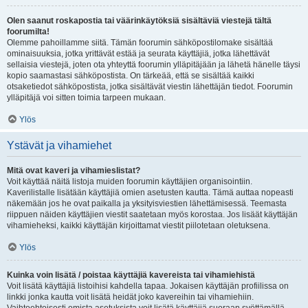
Olen saanut roskapostia tai väärinkäytöksiä sisältäviä viestejä tältä
foorumilta!
Olemme pahoillamme siitä. Tämän foorumin sähköpostilomake sisältää
ominaisuuksia, jotka yrittävät estää ja seurata käyttäjiä, jotka lähettävät
sellaisia viestejä, joten ota yhteyttä foorumin ylläpitäjään ja lähetä hänelle täysi
kopio saamastasi sähköpostista. On tärkeää, että se sisältää kaikki
otsaketiedot sähköpostista, jotka sisältävät viestin lähettäjän tiedot. Foorumin
ylläpitäjä voi sitten toimia tarpeen mukaan.
Ylös
Ystävät ja vihamiehet
Mitä ovat kaveri ja vihamieslistat?
Voit käyttää näitä listoja muiden foorumin käyttäjien organisointiin.
Kaverilistalle lisätään käyttäjiä omien asetusten kautta. Tämä auttaa nopeasti
näkemään jos he ovat paikalla ja yksityisviestien lähettämisessä. Teemasta
riippuen näiden käyttäjien viestit saatetaan myös korostaa. Jos lisäät käyttäjän
vihamieheksi, kaikki käyttäjän kirjoittamat viestit piilotetaan oletuksena.
Ylös
Kuinka voin lisätä / poistaa käyttäjiä kavereista tai vihamiehistä
Voit lisätä käyttäjiä listoihisi kahdella tapaa. Jokaisen käyttäjän profiilissa on
linkki jonka kautta voit lisätä heidät joko kavereihin tai vihamiehiin.