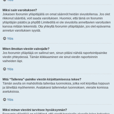
Ylös
Miksi sain varoituksen?
Jokaisen foorumin ylläpitäjällä on omat säännöt heidän sivustollensa. Jos olet
rikkonut sääntöä, voit saada varoituksen. Huomioi, että tämä on foorumin
ylläpitäjän päätös ja phpBB Limitedillä ei ole sivustolla annettavien varoitusten
kanssa mitään tekemistä. Ota yhteyttä foorumin ylläpitäjään, jos olet epävarma
annetun varoituksen syystä.
Ylös
Miten ilmoitan viestin valvojalle?
Jos foorumin ylläpitäjä on sallinut sen, sinun pitäisi nähdä raportointipainike
viestin yhteydessä. Tämän klikkaaminen vie sinut viestin raportoinnin
vaiheiden läpi.
Ylös
Mitä “Tallenna”-painike viestin kirjoittamisessa tekee?
Tämän avulla on mahdollista tallentaa luonnoksia, jotka voit kirjoittaa loppuun
ja lähettää myöhemmin. Avataksesi tallennetun luonnoksen, vieraile komissa
asetuksissa.
Ylös
Miksi minun viestini tarvitsee hyväksynnän?