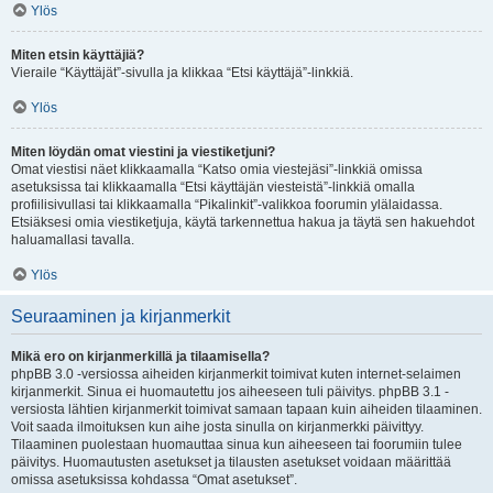
Ylös
Miten etsin käyttäjiä?
Vieraile “Käyttäjät”-sivulla ja klikkaa “Etsi käyttäjä”-linkkiä.
Ylös
Miten löydän omat viestini ja viestiketjuni?
Omat viestisi näet klikkaamalla “Katso omia viestejäsi”-linkkiä omissa
asetuksissa tai klikkaamalla “Etsi käyttäjän viesteistä”-linkkiä omalla
profiilisivullasi tai klikkaamalla “Pikalinkit”-valikkoa foorumin ylälaidassa.
Etsiäksesi omia viestiketjuja, käytä tarkennettua hakua ja täytä sen hakuehdot
haluamallasi tavalla.
Ylös
Seuraaminen ja kirjanmerkit
Mikä ero on kirjanmerkillä ja tilaamisella?
phpBB 3.0 -versiossa aiheiden kirjanmerkit toimivat kuten internet-selaimen
kirjanmerkit. Sinua ei huomautettu jos aiheeseen tuli päivitys. phpBB 3.1 -
versiosta lähtien kirjanmerkit toimivat samaan tapaan kuin aiheiden tilaaminen.
Voit saada ilmoituksen kun aihe josta sinulla on kirjanmerkki päivittyy.
Tilaaminen puolestaan huomauttaa sinua kun aiheeseen tai foorumiin tulee
päivitys. Huomautusten asetukset ja tilausten asetukset voidaan määrittää
omissa asetuksissa kohdassa “Omat asetukset”.