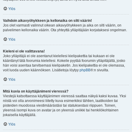
Ylös
Vaihdoin aikavyöhykkeen ja kellonaika on silti väärin!
Jos olet varmasti valinnut oikean aikavyöhykkeen ja aika on silti väärin, on
palvelimen kellonaika väärin. Ota yhteyttä ylläpitäjään korjataksesi ongelman.
Ylös
Kieleni ei ole valittavana!
Joko ylläpitäjä ei ole asentanut kielellesi kielipakettia tai kukaan ei ole
kääntänyt tätä foorumia kielellesi. Kokeile pyytää foorumin ylläpitäjältä, josko
hän voisi asentaa tarvitsemasi kielipaketin. Jos kielipakettia ei ole olemassa,
voit luoda uuden käännöksen. Lisätietoja löytyy
phpBB
®:n sivuilta.
Ylös
Mitä kuvia on käyttäjänimeni vieressä?
Viestejä katsottaessa käyttäjänimen vieressä saattaa näkyä kaksi kuvaa. Yksi
niistä voi olla arvonimeesi liitetty kuva esimerkiksi tähtien, laatikoiden tai
pisteiden muodossa viestimäärästäsi tai statuksestasi riippuen. Toinen,
yleensä isompi kuva on avatar ja on yleensä uniikki tai henkilökohtainen
jokaisella käyttäjällä.
Ylös