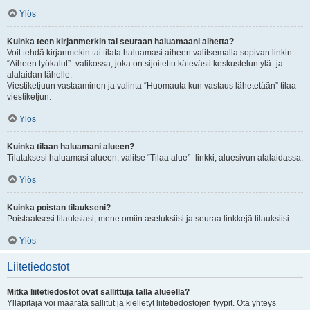
Ylös
Kuinka teen kirjanmerkin tai seuraan haluamaani aihetta?
Voit tehdä kirjanmekin tai tilata haluamasi aiheen valitsemalla sopivan linkin
“Aiheen työkalut” -valikossa, joka on sijoitettu kätevästi keskustelun ylä- ja
alalaidan lähelle.
Viestiketjuun vastaaminen ja valinta “Huomauta kun vastaus lähetetään” tilaa
viestiketjun.
Ylös
Kuinka tilaan haluamani alueen?
Tilataksesi haluamasi alueen, valitse “Tilaa alue” -linkki, aluesivun alalaidassa.
Ylös
Kuinka poistan tilaukseni?
Poistaaksesi tilauksiasi, mene omiin asetuksiisi ja seuraa linkkejä tilauksiisi.
Ylös
Liitetiedostot
Mitkä liitetiedostot ovat sallittuja tällä alueella?
Ylläpitäjä voi määrätä sallitut ja kielletyt liitetiedostojen tyypit. Ota yhteys