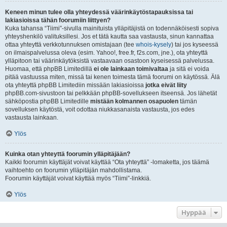
Keneen minun tulee olla yhteydessä väärinkäytöstapauksissa tai
lakiasioissa tähän foorumiin liittyen?
Kuka tahansa “Tiimi”-sivulla mainituista ylläpitäjistä on todennäköisesti sopiva
yhteyshenkilö valituksillesi. Jos et tätä kautta saa vastausta, sinun kannattaa
ottaa yhteyttä verkkotunnuksen omistajaan (tee
whois-kysely
) tai jos kyseessä
on ilmaispalvelussa oleva (esim. Yahoo!, free.fr, f2s.com, jne.), ota yhteyttä
ylläpitoon tai väärinkäytöksistä vastaavaan osastoon kyseisessä palvelussa.
Huomaa, että phpBB Limitedillä
ei ole lainkaan toimivaltaa
ja sitä ei voida
pitää vastuussa miten, missä tai kenen toimesta tämä foorumi on käytössä. Älä
ota yhteyttä phpBB Limitediin missään lakiasioissa
jotka eivät liity
phpBB.com-sivustoon tai pelkkään phpBB-sovellukseen itseensä. Jos lähetät
sähköpostia phpBB Limitedille
mistään kolmannen osapuolen
tämän
sovelluksen käytöstä, voit odottaa niukkasanaista vastausta, jos edes
vastausta lainkaan.
Ylös
Kuinka otan yhteyttä foorumin ylläpitäjään?
Kaikki foorumin käyttäjät voivat käyttää “Ota yhteyttä” -lomaketta, jos täämä
vaihtoehto on foorumin ylläpitäjän mahdollistama.
Foorumin käyttäjät voivat käyttää myös “Tiimi”-linkkiä.
Ylös
Hyppää