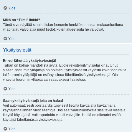
Ylös
Mikä on “Tiimi” linkki?
Tämä sivu näyttää sinulle listan foorumin henkilökunnasta, mukaanluettuna
ylläpitäjät, valvojat ja muut tiedot, kuten alueet joita he valvovat.
Ylös
Yksityisviestit
En voi lähettää yksityisviestejä!
Tähän on kolme mahdollista syytä. Et ole rekisteröitynyt ja/tai kirjautunut
sisään, foorumin ylläpitäjä on poistanut yksityisviestit käytöstä koko foorumilta
tai foorumin ylläpitäjä on estänyt sinua lähettämästä yksityisviestejä. Ota
yhteyttä foorumin ylläpitäjään saadaksesi lisätietoja.
Ylös
Saan yksityisviestejä joita en halua!
Voit automaattisesti poistaa yksityisviestit tietyltä käyttäjältä käyttämällä
käyttäjänhallinnan viestisääntöjä. Jos saat väärinkäytöksiä sisältäviä viestejä
tietyltä käyttäjältä, voit raportoida viestit valvojille. Heillä on oikeudet estää
käyttäjiä lähettämästä yksityisviestejä.
Ylös