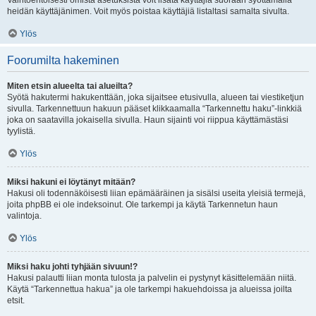
Vaihtoehtoisesti omista asetuksista voit lisätä käyttäjiä suoraan syöttämällä
heidän käyttäjänimen. Voit myös poistaa käyttäjiä listaltasi samalta sivulta.
Ylös
Foorumilta hakeminen
Miten etsin alueelta tai alueilta?
Syötä hakutermi hakukenttään, joka sijaitsee etusivulla, alueen tai viestiketjun
sivulla. Tarkennettuun hakuun pääset klikkaamalla “Tarkennettu haku”-linkkiä
joka on saatavilla jokaisella sivulla. Haun sijainti voi riippua käyttämästäsi
tyylistä.
Ylös
Miksi hakuni ei löytänyt mitään?
Hakusi oli todennäköisesti liian epämääräinen ja sisälsi useita yleisiä termejä,
joita phpBB ei ole indeksoinut. Ole tarkempi ja käytä Tarkennetun haun
valintoja.
Ylös
Miksi haku johti tyhjään sivuun!?
Hakusi palautti liian monta tulosta ja palvelin ei pystynyt käsittelemään niitä.
Käytä “Tarkennettua hakua” ja ole tarkempi hakuehdoissa ja alueissa joilta
etsit.