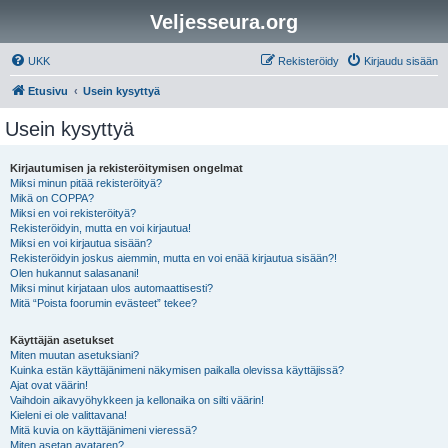
Veljesseura.org
UKK
Rekisteröidy
Kirjaudu sisään
Etusivu
Usein kysyttyä
Usein kysyttyä
Kirjautumisen ja rekisteröitymisen ongelmat
Miksi minun pitää rekisteröityä?
Mikä on COPPA?
Miksi en voi rekisteröityä?
Rekisteröidyin, mutta en voi kirjautua!
Miksi en voi kirjautua sisään?
Rekisteröidyin joskus aiemmin, mutta en voi enää kirjautua sisään?!
Olen hukannut salasanani!
Miksi minut kirjataan ulos automaattisesti?
Mitä “Poista foorumin evästeet” tekee?
Käyttäjän asetukset
Miten muutan asetuksiani?
Kuinka estän käyttäjänimeni näkymisen paikalla olevissa käyttäjissä?
Ajat ovat väärin!
Vaihdoin aikavyöhykkeen ja kellonaika on silti väärin!
Kieleni ei ole valittavana!
Mitä kuvia on käyttäjänimeni vieressä?
Miten asetan avataren?