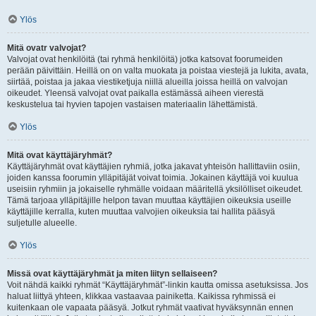
Ylös
Mitä ovatr valvojat?
Valvojat ovat henkilöitä (tai ryhmä henkilöitä) jotka katsovat foorumeiden
perään päivittäin. Heillä on on valta muokata ja poistaa viestejä ja lukita, avata,
siirtää, poistaa ja jakaa viestiketjuja niillä alueilla joissa heillä on valvojan
oikeudet. Yleensä valvojat ovat paikalla estämässä aiheen vierestä
keskustelua tai hyvien tapojen vastaisen materiaalin lähettämistä.
Ylös
Mitä ovat käyttäjäryhmät?
Käyttäjäryhmät ovat käyttäjien ryhmiä, jotka jakavat yhteisön hallittaviin osiin,
joiden kanssa foorumin ylläpitäjät voivat toimia. Jokainen käyttäjä voi kuulua
useisiin ryhmiin ja jokaiselle ryhmälle voidaan määritellä yksilölliset oikeudet.
Tämä tarjoaa ylläpitäjille helpon tavan muuttaa käyttäjien oikeuksia useille
käyttäjille kerralla, kuten muuttaa valvojien oikeuksia tai hallita pääsyä
suljetulle alueelle.
Ylös
Missä ovat käyttäjäryhmät ja miten liityn sellaiseen?
Voit nähdä kaikki ryhmät “Käyttäjäryhmät”-linkin kautta omissa asetuksissa. Jos
haluat liittyä yhteen, klikkaa vastaavaa painiketta. Kaikissa ryhmissä ei
kuitenkaan ole vapaata pääsyä. Jotkut ryhmät vaativat hyväksynnän ennen