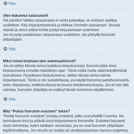
Ylös
Olen hukannut salasanani!
Älä panikoi! Vaikka salasanaasi ei voida palauttaa, se voidaan asettaa
uudelleen. Käy kirjautumissivulla ja klikkaa
Unohdin salasanani
. Seuraa
ohjeita ja sinun pitäisi kohta pystyä kirjautumaan uudelleen.
Jos et pysty asettamaan salasanaasi uudelleen, ota yhteyttä foorumin
ylläpitäjään.
Ylös
Miksi minut kirjataan ulos automaattisesti?
Jos et valitse
Muista minut
-laatikkoa kirjautuessasi, foorumi pitää sinut
kirjautuneena ennalta määritellyn ajan. Tämä estää muita väärinkäyttämästä
tunnuksiasi. Pysyäksesi kirjautuneena, valitse
Muista minut
-valinta
kirjautuessasi. Tämä ei ole suositeltavaa, jos käytät foorumia jaetulta koneelta,
esim. kirjastossa, nettikahvilassa tai koulun tietokoneluokassa. Jos et näe tätä
valintaa, foorumin ylläpitäjä on estänyt tämän toiminnon käyttämisen.
Ylös
Mitä “Poista foorumin evästeet” tekee?
“Poista foorumin evästeet” poistaa evästeet, jotka ovat phpBB:n luomia. Ne
tunnistavat sinut ja pitävät sinut kirjautuneena foorumille. Evästeet tarjoavat
myös toimintoja, kuten luettujen seurantaa, jos ne ovat foorumin ylläpitäjän
käyttöönottamia. Jos sinulla on sisään tai uloskirjautumisen kanssa ongelmia,