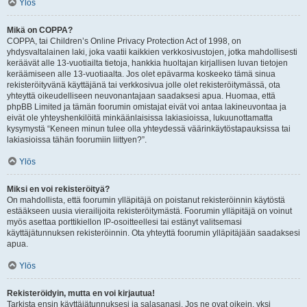
Ylös
Mikä on COPPA?
COPPA, tai Children’s Online Privacy Protection Act of 1998, on
yhdysvaltalainen laki, joka vaatii kaikkien verkkosivustojen, jotka mahdollisesti
keräävät alle 13-vuotiailta tietoja, hankkia huoltajan kirjallisen luvan tietojen
keräämiseen alle 13-vuotiaalta. Jos olet epävarma koskeeko tämä sinua
rekisteröityvänä käyttäjänä tai verkkosivua jolle olet rekisteröitymässä, ota
yhteyttä oikeudelliseen neuvonantajaan saadaksesi apua. Huomaa, että
phpBB Limited ja tämän foorumin omistajat eivät voi antaa lakineuvontaa ja
eivät ole yhteyshenkilöitä minkäänlaisissa lakiasioissa, lukuunottamatta
kysymystä “Keneen minun tulee olla yhteydessä väärinkäytöstapauksissa tai
lakiasioissa tähän foorumiin liittyen?”.
Ylös
Miksi en voi rekisteröityä?
On mahdollista, että foorumin ylläpitäjä on poistanut rekisteröinnin käytöstä
estääkseen uusia vierailijoita rekisteröitymästä. Foorumin ylläpitäjä on voinut
myös asettaa porttikiellon IP-osoitteellesi tai estänyt valitsemasi
käyttäjätunnuksen rekisteröinnin. Ota yhteyttä foorumin ylläpitäjään saadaksesi
apua.
Ylös
Rekisteröidyin, mutta en voi kirjautua!
Tarkista ensin käyttäjätunnuksesi ja salasanasi. Jos ne ovat oikein, yksi