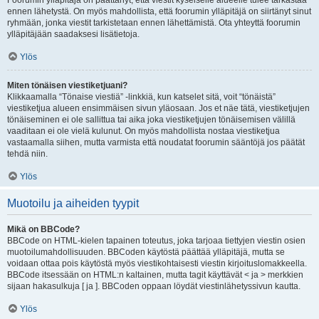
Foorumin ylläpitäjä on päättänyt, että viestit kyseiselle alueelle tulee tarkastaa
ennen lähetystä. On myös mahdollista, että foorumin ylläpitäjä on siirtänyt sinut
ryhmään, jonka viestit tarkistetaan ennen lähettämistä. Ota yhteyttä foorumin
ylläpitäjään saadaksesi lisätietoja.
Ylös
Miten tönäisen viestiketjuani?
Klikkaamalla “Tönaise viestiä” -linkkiä, kun katselet sitä, voit “tönäistä”
viestiketjua alueen ensimmäisen sivun yläosaan. Jos et näe tätä, viestiketjujen
tönäiseminen ei ole sallittua tai aika joka viestiketjujen tönäisemisen välillä
vaaditaan ei ole vielä kulunut. On myös mahdollista nostaa viestiketjua
vastaamalla siihen, mutta varmista että noudatat foorumin sääntöjä jos päätät
tehdä niin.
Ylös
Muotoilu ja aiheiden tyypit
Mikä on BBCode?
BBCode on HTML-kielen tapainen toteutus, joka tarjoaa tiettyjen viestin osien
muotoilumahdollisuuden. BBCoden käytöstä päättää ylläpitäjä, mutta se
voidaan ottaa pois käytöstä myös viestikohtaisesti viestin kirjoituslomakkeella.
BBCode itsessään on HTML:n kaltainen, mutta tagit käyttävät < ja > merkkien
sijaan hakasulkuja [ ja ]. BBCoden oppaan löydät viestinlähetyssivun kautta.
Ylös