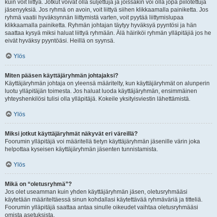
kuin voit liittyä. Jotkut voivat olla suljettuja ja joissakin voi olla jopa piilotettuja
jäsenyyksiä. Jos ryhmä on avoin, voit liittyä siihen klikkaamalla painiketta. Jos
ryhmä vaatii hyväksynnän liittymistä varten, voit pyytää liittymislupaa
klikkaamalla painiketta. Ryhmän johtajan täytyy hyväksyä pyyntösi ja hän
saattaa kysyä miksi haluat liittyä ryhmään. Älä häiriköi ryhmän ylläpitäjiä jos he
eivät hyväksy pyyntöäsi. Heillä on syynsä.
Ylös
Miten pääsen käyttäjäryhmän johtajaksi?
Käyttäjäryhmän johtaja on yleensä määritelty, kun käyttäjäryhmät on alunperin
luotu ylläpitäjän toimesta. Jos haluat luoda käyttäjäryhmän, ensimmäinen
yhteyshenkilösi tulisi olla ylläpitäjä. Kokeile yksityisviestin lähettämistä.
Ylös
Miksi jotkut käyttäjäryhmät näkyvät eri väreillä?
Foorumin ylläpitäjä voi määritellä tietyn käyttäjäryhmän jäsenille värin joka
helpottaa kyseisen käyttäjäryhmän jäsenten tunnistamista.
Ylös
Mikä on “oletusryhmä”?
Jos olet useamman kuin yhden käyttäjäryhmän jäsen, oletusryhmääsi
käytetään määriteltäessä sinun kohdallasi käytettävää ryhmäväriä ja titteliä.
Foorumin ylläpitäjä saattaa antaa sinulle oikeudet vaihtaa oletusryhmääsi
omista asetuksista.