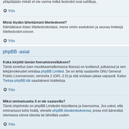
ylläpitäjään mikäli et ole varma mitkä tiedostot ovat sallittuja..
Ylös
Mistä löydän lähettämäni liitetiedostot?
Nähdäksesi listan liitetiedostoistasi, mene omiin asetuksiin ja seuraa linkkejä
liitetiedostot-osioon.
Ylös
phpBB -asiat
Kuka kirjoitti tämän foorumisovelluksen?
Tämä sovellus (sen muokkaamattomassa tilassa) on tuottanut, julkaissut ja sen
tekijänoikeudet omistaa
phpBB Limited
. Se on tehty saataville GNU General
Public Licensenssin, versiolla 2 (GPL-2.0) ja sitä voidaan jakaa vapaasti. Katso
Tietoja phpBB:stä
saadaksesi lisätietoja.
Ylös
Miksi ominaisuutta X ei ole saatavilla?
Tämä ohjelmisto on phpBB Limitedin kirjoittama ja lisensoima. Jos uskot, että
ominaisuus tulisi lisätä, vieraile
phpBB ideakeskuksessa
, jossa voit äänestää
olemassa olevia ideoita tai lähettää uuden.
Ylös