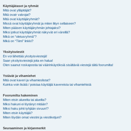
Käyttäjätasot ja ryhmät
Mitä ovat ylläpitäjät?
Mitä ovatr valvojat?
Mitä ovat käyttäjäryhmät?
Missä ovat käyttäjäryhmät ja miten liityn sellaiseen?
Miten pääsen käyttäjäryhmän johtajaksi?
Miksi jotkut käyttäjäryhmät näkyvät eri väreillä?
Mikä on “oletusryhmä”?
Mikä on “Tiimi” linkki?
Yksityisviestit
En voi lähettää yksityisviestejä!
Saan yksityisviestejä joita en halua!
Olen saanut roskapostia tai väärinkäytöksiä sisältäviä viestejä tältä foorumilta!
Ystävät ja vihamiehet
Mitä ovat kaveri ja vihamieslistat?
Kuinka voin lisätä / poistaa käyttäjiä kavereista tai vihamiehistä
Foorumilta hakeminen
Miten etsin alueelta tai alueilta?
Miksi hakuni ei löytänyt mitään?
Miksi haku johti tyhjään sivuun!?
Miten etsin käyttäjiä?
Miten löydän omat viestini ja viestiketjuni?
Seuraaminen ja kirjanmerkit