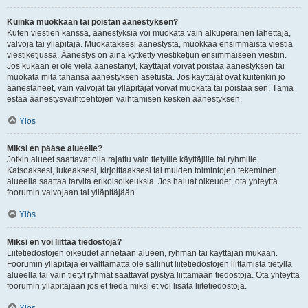
Kuinka muokkaan tai poistan äänestyksen?
Kuten viestien kanssa, äänestyksiä voi muokata vain alkuperäinen lähettäjä,
valvoja tai ylläpitäjä. Muokataksesi äänestystä, muokkaa ensimmäistä viestiä
viestiketjussa. Äänestys on aina kytketty viestiketjun ensimmäiseen viestiin.
Jos kukaan ei ole vielä äänestänyt, käyttäjät voivat poistaa äänestyksen tai
muokata mitä tahansa äänestyksen asetusta. Jos käyttäjät ovat kuitenkin jo
äänestäneet, vain valvojat tai ylläpitäjät voivat muokata tai poistaa sen. Tämä
estää äänestysvaihtoehtojen vaihtamisen kesken äänestyksen.
Ylös
Miksi en pääse alueelle?
Jotkin alueet saattavat olla rajattu vain tietyille käyttäjille tai ryhmille.
Katsoaksesi, lukeaksesi, kirjoittaaksesi tai muiden toimintojen tekeminen
alueella saattaa tarvita erikoisoikeuksia. Jos haluat oikeudet, ota yhteyttä
foorumin valvojaan tai ylläpitäjään.
Ylös
Miksi en voi liittää tiedostoja?
Liitetiedostojen oikeudet annetaan alueen, ryhmän tai käyttäjän mukaan.
Foorumin ylläpitäjä ei välttämättä ole sallinut liitetiedostojen liittämistä tietyllä
alueella tai vain tietyt ryhmät saattavat pystyä liittämään tiedostoja. Ota yhteyttä
foorumin ylläpitäjään jos et tiedä miksi et voi lisätä liitetiedostoja.