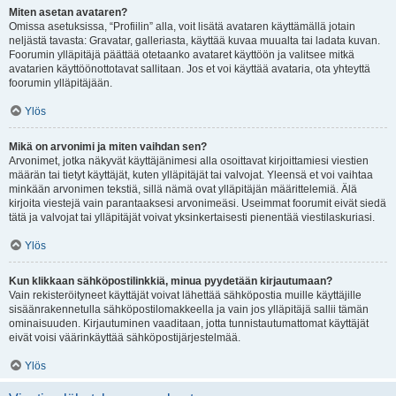
Miten asetan avataren?
Omissa asetuksissa, “Profiilin” alla, voit lisätä avataren käyttämällä jotain
neljästä tavasta: Gravatar, galleriasta, käyttää kuvaa muualta tai ladata kuvan.
Foorumin ylläpitäjä päättää otetaanko avataret käyttöön ja valitsee mitkä
avatarien käyttöönottotavat sallitaan. Jos et voi käyttää avataria, ota yhteyttä
foorumin ylläpitäjään.
Ylös
Mikä on arvonimi ja miten vaihdan sen?
Arvonimet, jotka näkyvät käyttäjänimesi alla osoittavat kirjoittamiesi viestien
määrän tai tietyt käyttäjät, kuten ylläpitäjät tai valvojat. Yleensä et voi vaihtaa
minkään arvonimen tekstiä, sillä nämä ovat ylläpitäjän määrittelemiä. Älä
kirjoita viestejä vain parantaaksesi arvonimeäsi. Useimmat foorumit eivät siedä
tätä ja valvojat tai ylläpitäjät voivat yksinkertaisesti pienentää viestilaskuriasi.
Ylös
Kun klikkaan sähköpostilinkkiä, minua pyydetään kirjautumaan?
Vain rekisteröityneet käyttäjät voivat lähettää sähköpostia muille käyttäjille
sisäänrakennetulla sähköpostilomakkeella ja vain jos ylläpitäjä sallii tämän
ominaisuuden. Kirjautuminen vaaditaan, jotta tunnistautumattomat käyttäjät
eivät voisi väärinkäyttää sähköpostijärjestelmää.
Ylös