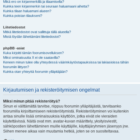
Mikä ero on kirjanmerkillä ja tilaamisella?
Kuinka teen kirjanmerkin tai seuraan haluamaani aihetta?
Kuinka tilaan haluamani alueen?
Kuinka poistan tilaukseni?
Liitetiedostot
Mitkä liitetiedostot ovat sallittuja tällä alueella?
Mistä löydän lähettämäni liitetiedostot?
phpBB -asiat
Kuka kirjoitti tämän foorumisovelluksen?
Miksi ominaisuutta X ei ole saatavilla?
Keneen minun tulee olla yhteydessä väärinkäytöstapauksissa tai lakiasioissa tähän
foorumiin liittyen?
Kuinka otan yhteyttä foorumin ylläpitäjään?
Kirjautumisen ja rekisteröitymisen ongelmat
Miksi minun pitää rekisteröityä?
Sinun ei välttämättä tarvitse, riippuu foorumin ylläpitäjästä, tarvitaanko
foorumilla kirjoittamiseen rekisteröitymistä. Rekisteröityminen voi kuitenkin
antaa sinulle lisää ominaisuuksia käyttöön, jotka eivät ole vieraiden
käytettävissä. Näitä ovat mm. avatar-kuvan määrittely, yksityisviestit,
sähköpostien lähettäminen muille käyttäjille, käyttäjäryhmien jäsenyys jne.
Siihen menee aikaa vain muutamia hetkiä, joten se on suositeltavaa.