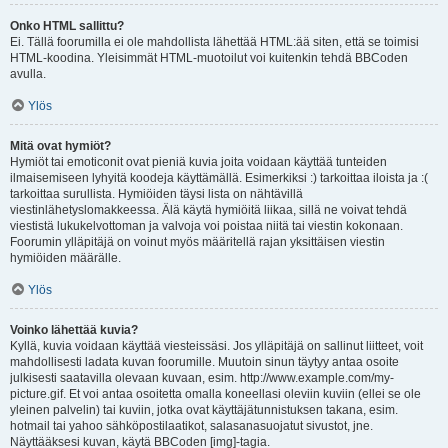
Onko HTML sallittu?
Ei. Tällä foorumilla ei ole mahdollista lähettää HTML:ää siten, että se toimisi
HTML-koodina. Yleisimmät HTML-muotoilut voi kuitenkin tehdä BBCoden
avulla.
Ylös
Mitä ovat hymiöt?
Hymiöt tai emoticonit ovat pieniä kuvia joita voidaan käyttää tunteiden
ilmaisemiseen lyhyitä koodeja käyttämällä. Esimerkiksi :) tarkoittaa iloista ja :(
tarkoittaa surullista. Hymiöiden täysi lista on nähtävillä
viestinlähetyslomakkeessa. Älä käytä hymiöitä liikaa, sillä ne voivat tehdä
viestistä lukukelvottoman ja valvoja voi poistaa niitä tai viestin kokonaan.
Foorumin ylläpitäjä on voinut myös määritellä rajan yksittäisen viestin
hymiöiden määrälle.
Ylös
Voinko lähettää kuvia?
Kyllä, kuvia voidaan käyttää viesteissäsi. Jos ylläpitäjä on sallinut liitteet, voit
mahdollisesti ladata kuvan foorumille. Muutoin sinun täytyy antaa osoite
julkisesti saatavilla olevaan kuvaan, esim. http://www.example.com/my-
picture.gif. Et voi antaa osoitetta omalla koneellasi oleviin kuviin (ellei se ole
yleinen palvelin) tai kuviin, jotka ovat käyttäjätunnistuksen takana, esim.
hotmail tai yahoo sähköpostilaatikot, salasanasuojatut sivustot, jne.
Näyttääksesi kuvan, käytä BBCoden [img]-tagia.