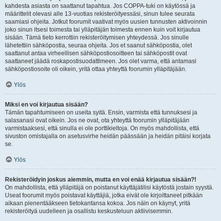
kahdesta asiasta on saattanut tapahtua. Jos COPPA-tuki on käytössä ja
määrittelit olevasi alle 13-vuotias rekisteröityessäsi, sinun tulee seurata
saamiasi ohjeita. Jotkut foorumit vaativat myös uusien tunnusten aktivoinnin
joko sinun itsesi toimesta tai ylläpitäjän toimesta ennen kuin voit kirjautua
sisään. Tämä tieto kerrottiin rekisteröitymisen yhteydessä. Jos sinulle
lähetettiin sähköpostia, seuraa ohjeita. Jos et saanut sähköpostia, olet
saattanut antaa virheellisen sähköpostiosoitteen tai sähköpostit ovat
saattaneet jäädä roskapostisuodattimeen. Jos olet varma, että antamasi
sähköpostiosoite oli oikein, yritä ottaa yhteyttä foorumin ylläpitäjään.
Ylös
Miksi en voi kirjautua sisään?
Tämän tapahtumiseen on useita syitä. Ensin, varmista että tunnuksesi ja
salasanasi ovat oikein. Jos ne ovat, ota yhteyttä foorumin ylläpitäjään
varmistaaksesi, että sinulla ei ole porttikieltoja. On myös mahdollista, että
sivuston omistajalla on asetusvirhe heidän päässään ja heidän pitäisi korjata
se.
Ylös
Rekisteröidyin joskus aiemmin, mutta en voi enää kirjautua sisään?!
On mahdollista, että ylläpitäjä on poistanut käyttäjätilisi käytöstä jostain syystä.
Useat foorumit myös poistavat käyttäjiä, jotka eivät ole kirjoittaneet pitkään
aikaan pienentääkseen tietokantansa kokoa. Jos näin on käynyt, yritä
rekisteröityä uudelleen ja osallistu keskusteluun aktiivisemmin.