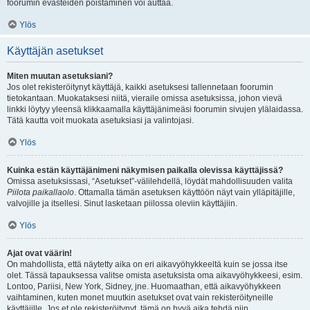
foorumin evästeiden poistaminen voi auttaa.
Ylös
Käyttäjän asetukset
Miten muutan asetuksiani?
Jos olet rekisteröitynyt käyttäjä, kaikki asetuksesi tallennetaan foorumin
tietokantaan. Muokataksesi niitä, vieraile omissa asetuksissa, johon vievä
linkki löytyy yleensä klikkaamalla käyttäjänimeäsi foorumin sivujen ylälaidassa.
Tätä kautta voit muokata asetuksiasi ja valintojasi.
Ylös
Kuinka estän käyttäjänimeni näkymisen paikalla olevissa käyttäjissä?
Omissa asetuksissasi, “Asetukset”-välilehdellä, löydät mahdollisuuden valita
Piilota paikallaolo
. Ottamalla tämän asetuksen käyttöön näyt vain ylläpitäjille,
valvojille ja itsellesi. Sinut lasketaan piilossa oleviin käyttäjiin.
Ylös
Ajat ovat väärin!
On mahdollista, että näytetty aika on eri aikavyöhykkeeltä kuin se jossa itse
olet. Tässä tapauksessa valitse omista asetuksista oma aikavyöhykkeesi, esim.
Lontoo, Pariisi, New York, Sidney, jne. Huomaathan, että aikavyöhykkeen
vaihtaminen, kuten monet muutkin asetukset ovat vain rekisteröityneille
käyttäjille. Jos et ole rekisteröitynyt, tämä on hyvä aika tehdä niin.