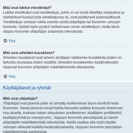
Mitä ovat lukitut viestiketjut?
Lukitut viestiketjut ovat viestiketjuja, joihin ei voi enää lähettää vastauksia ja
mahdolliset kyselyt joita viestiketjussa oli, ovat päättyneet automaattisesti.
Viestiketjuja voidaan lukita useista syistä ylläpitäjän tai foorumin valvojan
toimesta. Saatat myös pystyä lukitsemaan oman viestiketjusi, mutta tämä
riippuu foorumin ylläpitäjän antamista oikeuksista.
Ylös
Mitä ovat aiheiden kuvakkeet?
Aiheiden kuvakkeet ovat aiheen aloittajan valitsemia kuvakkeita joiden on
tarkoitus kuvastaa niiden sisältöä. Aiheiden kuvakkeiden käyttöoikeudet
riippuvat foorumin ylläpitäjän määrittelemistä oikeuksista.
Ylös
Käyttäjätasot ja ryhmät
Mitä ovat ylläpitäjät?
Ylläpitäjät ovat jäseniä joille on annettu korkeimman tason kontrolli koko
foorumiin. Nämä jäsenet voivat hallita foorumin kaikkia foorumin toiminnan
osa-alueita, mukaan lukien oikeuksien asettaminen, käyttäjien porttikiellot,
käyttäjäryhmät ja valvojat yms., riippuen foorumin perustajasta ja hänen
ylläpitäjille määrittelemistä oikeuksista. Heillä saattaa olla myös täydet
valvojan oikeudet kaikilla keskustelualueilla, riippuen foorumin perustajan
määrittelemistä asetuksista.