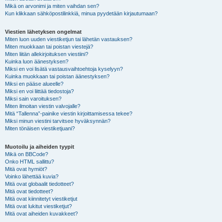
Mikä on arvonimi ja miten vaihdan sen?
Kun klikkaan sähköpostilinkkiä, minua pyydetään kirjautumaan?
Viestien lähetyksen ongelmat
Miten luon uuden viestiketjun tai lähetän vastauksen?
Miten muokkaan tai poistan viestejä?
Miten liitän allekirjoituksen viestiini?
Kuinka luon äänestyksen?
Miksi en voi lisätä vastausvaihtoehtoja kyselyyn?
Kuinka muokkaan tai poistan äänestyksen?
Miksi en pääse alueelle?
Miksi en voi liittää tiedostoja?
Miksi sain varoituksen?
Miten ilmoitan viestin valvojalle?
Mitä “Tallenna”-painike viestin kirjoittamisessa tekee?
Miksi minun viestini tarvitsee hyväksynnän?
Miten tönäisen viestiketjuani?
Muotoilu ja aiheiden tyypit
Mikä on BBCode?
Onko HTML sallittu?
Mitä ovat hymiöt?
Voinko lähettää kuvia?
Mitä ovat globaalit tiedotteet?
Mitä ovat tiedotteet?
Mitä ovat kiinnitetyt viestiketjut
Mitä ovat lukitut viestiketjut?
Mitä ovat aiheiden kuvakkeet?