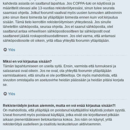
kahdesta asiasta on saattanut tapahtua. Jos COPPA-tuki on käytössä ja
määrittelit olevasi alle 13-vuotias rekisteröityessäsi, sinun tulee seurata
saamiasi ohjeita. Jotkut foorumit vaativat myös uusien tunnusten aktivoinnin
joko sinun itsesi toimesta tai ylläpitäjän toimesta ennen kuin voit kirjautua
sisään. Tämä tieto kerrottiin rekisteröitymisen yhteydessä. Jos sinulle
lähetettiin sähköpostia, seuraa ohjeita. Jos et saanut sähköpostia, olet
saattanut antaa virheellisen sähköpostiosoitteen tai sähköpostit ovat
saattaneet jäädä roskapostisuodattimeen. Jos olet varma, että antamasi
sähköpostiosoite oli oikein, yritä ottaa yhteyttä foorumin ylläpitäjään.
Ylös
Miksi en voi kirjautua sisään?
Tämän tapahtumiseen on useita syitä. Ensin, varmista että tunnuksesi ja
salasanasi ovat oikein. Jos ne ovat, ota yhteyttä foorumin ylläpitäjään
varmistaaksesi, että sinulla ei ole porttikieltoja. On myös mahdollista, että
sivuston omistajalla on asetusvirhe heidän päässään ja heidän pitäisi korjata
se.
Ylös
Rekisteröidyin joskus aiemmin, mutta en voi enää kirjautua sisään?!
On mahdollista, että ylläpitäjä on poistanut käyttäjätilisi käytöstä jostain syystä.
Useat foorumit myös poistavat käyttäjiä, jotka eivät ole kirjoittaneet pitkään
aikaan pienentääkseen tietokantansa kokoa. Jos näin on käynyt, yritä
rekisteröityä uudelleen ja osallistu keskusteluun aktiivisemmin.