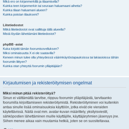
Mikä ero on kirjanmerkillä ja tilaamisella?
Kuinka teen kirjanmerkin tai seuraan haluamaani aihetta?
Kuinka tilaan haluamani alueen?
Kuinka poistan tilaukseni?
Liitetiedostot
Mitkä liitetiedostot ovat sallittuja tällä alueella?
Mistä löydän lähettämäni liitetiedostot?
phpBB -asiat
Kuka kirjoitti tämän foorumisovelluksen?
Miksi ominaisuutta X ei ole saatavilla?
Keneen minun tulee olla yhteydessä väärinkäytöstapauksissa tai lakiasioissa tähän
foorumiin liittyen?
Kuinka otan yhteyttä foorumin ylläpitäjään?
Kirjautumisen ja rekisteröitymisen ongelmat
Miksi minun pitää rekisteröityä?
Sinun ei välttämättä tarvitse, riippuu foorumin ylläpitäjästä, tarvitaanko
foorumilla kirjoittamiseen rekisteröitymistä. Rekisteröityminen voi kuitenkin
antaa sinulle lisää ominaisuuksia käyttöön, jotka eivät ole vieraiden
käytettävissä. Näitä ovat mm. avatar-kuvan määrittely, yksityisviestit,
sähköpostien lähettäminen muille käyttäjille, käyttäjäryhmien jäsenyys jne.
Siihen menee aikaa vain muutamia hetkiä, joten se on suositeltavaa.