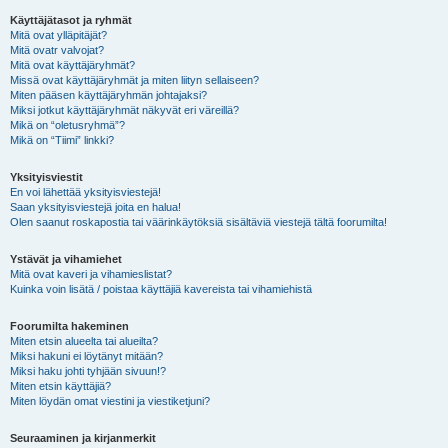
Käyttäjätasot ja ryhmät
Mitä ovat ylläpitäjät?
Mitä ovatr valvojat?
Mitä ovat käyttäjäryhmät?
Missä ovat käyttäjäryhmät ja miten liityn sellaiseen?
Miten pääsen käyttäjäryhmän johtajaksi?
Miksi jotkut käyttäjäryhmät näkyvät eri väreillä?
Mikä on “oletusryhmä”?
Mikä on “Tiimi” linkki?
Yksityisviestit
En voi lähettää yksityisviestejä!
Saan yksityisviestejä joita en halua!
Olen saanut roskapostia tai väärinkäytöksiä sisältäviä viestejä tältä foorumilta!
Ystävät ja vihamiehet
Mitä ovat kaveri ja vihamieslistat?
Kuinka voin lisätä / poistaa käyttäjiä kavereista tai vihamiehistä
Foorumilta hakeminen
Miten etsin alueelta tai alueilta?
Miksi hakuni ei löytänyt mitään?
Miksi haku johti tyhjään sivuun!?
Miten etsin käyttäjiä?
Miten löydän omat viestini ja viestiketjuni?
Seuraaminen ja kirjanmerkit