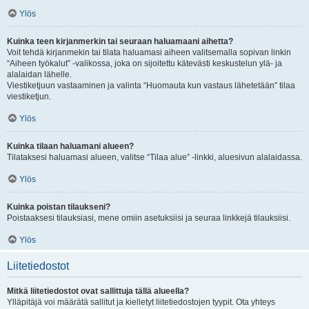
Ylös
Kuinka teen kirjanmerkin tai seuraan haluamaani aihetta?
Voit tehdä kirjanmekin tai tilata haluamasi aiheen valitsemalla sopivan linkin
“Aiheen työkalut” -valikossa, joka on sijoitettu kätevästi keskustelun ylä- ja
alalaidan lähelle.
Viestiketjuun vastaaminen ja valinta “Huomauta kun vastaus lähetetään” tilaa
viestiketjun.
Ylös
Kuinka tilaan haluamani alueen?
Tilataksesi haluamasi alueen, valitse “Tilaa alue” -linkki, aluesivun alalaidassa.
Ylös
Kuinka poistan tilaukseni?
Poistaaksesi tilauksiasi, mene omiin asetuksiisi ja seuraa linkkejä tilauksiisi.
Ylös
Liitetiedostot
Mitkä liitetiedostot ovat sallittuja tällä alueella?
Ylläpitäjä voi määrätä sallitut ja kielletyt liitetiedostojen tyypit. Ota yhteys