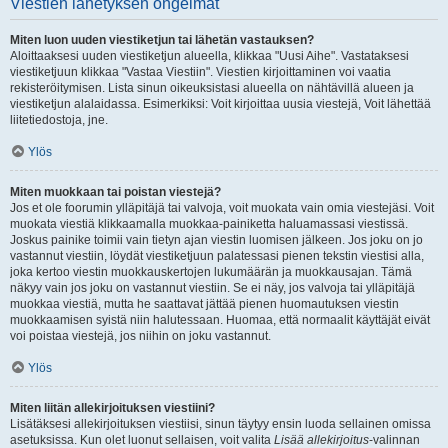
Viestien lähetyksen ongelmat
Miten luon uuden viestiketjun tai lähetän vastauksen?
Aloittaaksesi uuden viestiketjun alueella, klikkaa "Uusi Aihe". Vastataksesi
viestiketjuun klikkaa "Vastaa Viestiin". Viestien kirjoittaminen voi vaatia
rekisteröitymisen. Lista sinun oikeuksistasi alueella on nähtävillä alueen ja
viestiketjun alalaidassa. Esimerkiksi: Voit kirjoittaa uusia viestejä, Voit lähettää
liitetiedostoja, jne.
Ylös
Miten muokkaan tai poistan viestejä?
Jos et ole foorumin ylläpitäjä tai valvoja, voit muokata vain omia viestejäsi. Voit
muokata viestiä klikkaamalla muokkaa-painiketta haluamassasi viestissä.
Joskus painike toimii vain tietyn ajan viestin luomisen jälkeen. Jos joku on jo
vastannut viestiin, löydät viestiketjuun palatessasi pienen tekstin viestisi alla,
joka kertoo viestin muokkauskertojen lukumäärän ja muokkausajan. Tämä
näkyy vain jos joku on vastannut viestiin. Se ei näy, jos valvoja tai ylläpitäjä
muokkaa viestiä, mutta he saattavat jättää pienen huomautuksen viestin
muokkaamisen syistä niin halutessaan. Huomaa, että normaalit käyttäjät eivät
voi poistaa viestejä, jos niihin on joku vastannut.
Ylös
Miten liitän allekirjoituksen viestiini?
Lisätäksesi allekirjoituksen viestiisi, sinun täytyy ensin luoda sellainen omissa
asetuksissa. Kun olet luonut sellaisen, voit valita
Lisää allekirjoitus
-valinnan