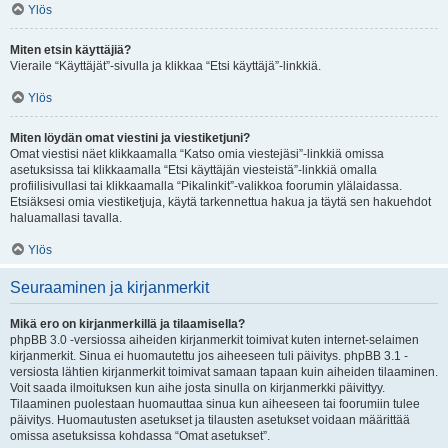
Ylös
Miten etsin käyttäjiä?
Vieraile “Käyttäjät”-sivulla ja klikkaa “Etsi käyttäjä”-linkkiä.
Ylös
Miten löydän omat viestini ja viestiketjuni?
Omat viestisi näet klikkaamalla “Katso omia viestejäsi”-linkkiä omissa
asetuksissa tai klikkaamalla “Etsi käyttäjän viesteistä”-linkkiä omalla
profiilisivullasi tai klikkaamalla “Pikalinkit”-valikkoa foorumin ylälaidassa.
Etsiäksesi omia viestiketjuja, käytä tarkennettua hakua ja täytä sen hakuehdot
haluamallasi tavalla.
Ylös
Seuraaminen ja kirjanmerkit
Mikä ero on kirjanmerkillä ja tilaamisella?
phpBB 3.0 -versiossa aiheiden kirjanmerkit toimivat kuten internet-selaimen
kirjanmerkit. Sinua ei huomautettu jos aiheeseen tuli päivitys. phpBB 3.1 -
versiosta lähtien kirjanmerkit toimivat samaan tapaan kuin aiheiden tilaaminen.
Voit saada ilmoituksen kun aihe josta sinulla on kirjanmerkki päivittyy.
Tilaaminen puolestaan huomauttaa sinua kun aiheeseen tai foorumiin tulee
päivitys. Huomautusten asetukset ja tilausten asetukset voidaan määrittää
omissa asetuksissa kohdassa “Omat asetukset”.