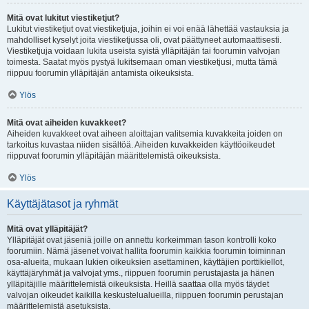
Mitä ovat lukitut viestiketjut?
Lukitut viestiketjut ovat viestiketjuja, joihin ei voi enää lähettää vastauksia ja
mahdolliset kyselyt joita viestiketjussa oli, ovat päättyneet automaattisesti.
Viestiketjuja voidaan lukita useista syistä ylläpitäjän tai foorumin valvojan
toimesta. Saatat myös pystyä lukitsemaan oman viestiketjusi, mutta tämä
riippuu foorumin ylläpitäjän antamista oikeuksista.
Ylös
Mitä ovat aiheiden kuvakkeet?
Aiheiden kuvakkeet ovat aiheen aloittajan valitsemia kuvakkeita joiden on
tarkoitus kuvastaa niiden sisältöä. Aiheiden kuvakkeiden käyttöoikeudet
riippuvat foorumin ylläpitäjän määrittelemistä oikeuksista.
Ylös
Käyttäjätasot ja ryhmät
Mitä ovat ylläpitäjät?
Ylläpitäjät ovat jäseniä joille on annettu korkeimman tason kontrolli koko
foorumiin. Nämä jäsenet voivat hallita foorumin kaikkia foorumin toiminnan
osa-alueita, mukaan lukien oikeuksien asettaminen, käyttäjien porttikiellot,
käyttäjäryhmät ja valvojat yms., riippuen foorumin perustajasta ja hänen
ylläpitäjille määrittelemistä oikeuksista. Heillä saattaa olla myös täydet
valvojan oikeudet kaikilla keskustelualueilla, riippuen foorumin perustajan
määrittelemistä asetuksista.