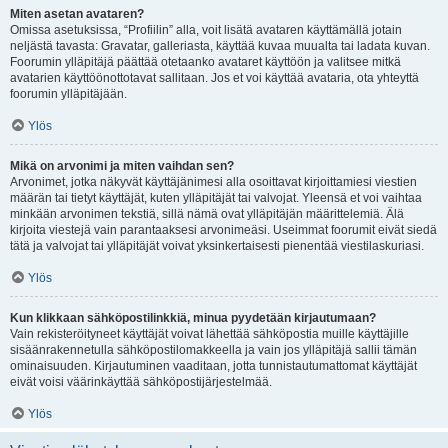
Miten asetan avataren?
Omissa asetuksissa, “Profiilin” alla, voit lisätä avataren käyttämällä jotain
neljästä tavasta: Gravatar, galleriasta, käyttää kuvaa muualta tai ladata kuvan.
Foorumin ylläpitäjä päättää otetaanko avataret käyttöön ja valitsee mitkä
avatarien käyttöönottotavat sallitaan. Jos et voi käyttää avataria, ota yhteyttä
foorumin ylläpitäjään.
Ylös
Mikä on arvonimi ja miten vaihdan sen?
Arvonimet, jotka näkyvät käyttäjänimesi alla osoittavat kirjoittamiesi viestien
määrän tai tietyt käyttäjät, kuten ylläpitäjät tai valvojat. Yleensä et voi vaihtaa
minkään arvonimen tekstiä, sillä nämä ovat ylläpitäjän määrittelemiä. Älä
kirjoita viestejä vain parantaaksesi arvonimeäsi. Useimmat foorumit eivät siedä
tätä ja valvojat tai ylläpitäjät voivat yksinkertaisesti pienentää viestilaskuriasi.
Ylös
Kun klikkaan sähköpostilinkkiä, minua pyydetään kirjautumaan?
Vain rekisteröityneet käyttäjät voivat lähettää sähköpostia muille käyttäjille
sisäänrakennetulla sähköpostilomakkeella ja vain jos ylläpitäjä sallii tämän
ominaisuuden. Kirjautuminen vaaditaan, jotta tunnistautumattomat käyttäjät
eivät voisi väärinkäyttää sähköpostijärjestelmää.
Ylös