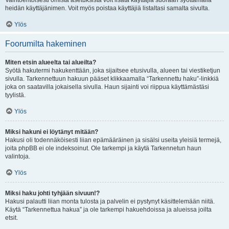
Vaihtoehtoisesti omista asetuksista voit lisätä käyttäjiä suoraan syöttämällä
heidän käyttäjänimen. Voit myös poistaa käyttäjiä listaltasi samalta sivulta.
Ylös
Foorumilta hakeminen
Miten etsin alueelta tai alueilta?
Syötä hakutermi hakukenttään, joka sijaitsee etusivulla, alueen tai viestiketjun
sivulla. Tarkennettuun hakuun pääset klikkaamalla “Tarkennettu haku”-linkkiä
joka on saatavilla jokaisella sivulla. Haun sijainti voi riippua käyttämästäsi
tyylistä.
Ylös
Miksi hakuni ei löytänyt mitään?
Hakusi oli todennäköisesti liian epämääräinen ja sisälsi useita yleisiä termejä,
joita phpBB ei ole indeksoinut. Ole tarkempi ja käytä Tarkennetun haun
valintoja.
Ylös
Miksi haku johti tyhjään sivuun!?
Hakusi palautti liian monta tulosta ja palvelin ei pystynyt käsittelemään niitä.
Käytä “Tarkennettua hakua” ja ole tarkempi hakuehdoissa ja alueissa joilta
etsit.