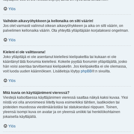
Ylös
Vaihdoin aikavyöhykkeen ja kellonaika on silti väärin!
Jos olet varmasti valinnut oikean aikavyöhykkeen ja aika on silti väärin, on
palvelimen kellonaika väärin. Ota yhteyttä ylläpitäjään korjataksesi ongelman.
Ylös
Kieleni ei ole valittavana!
Joko ylläpitäjä ei ole asentanut kielellesi kielipakettia tai kukaan ei ole
kääntänyt tätä foorumia kielellesi. Kokeile pyytää foorumin ylläpitäjältä, josko
hän voisi asentaa tarvitsemasi kielipaketin. Jos kielipakettia ei ole olemassa,
voit luoda uuden käännöksen. Lisätietoja löytyy
phpBB
®:n sivuilta.
Ylös
Mitä kuvia on käyttäjänimeni vieressä?
Viestejä katsottaessa käyttäjänimen vieressä saattaa näkyä kaksi kuvaa. Yksi
niistä voi olla arvonimeesi liitetty kuva esimerkiksi tähtien, laatikoiden tai
pisteiden muodossa viestimäärästäsi tai statuksestasi riippuen. Toinen,
yleensä isompi kuva on avatar ja on yleensä uniikki tai henkilökohtainen
jokaisella käyttäjällä.
Ylös