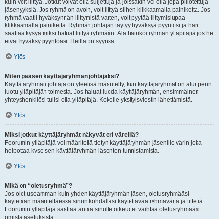
kuin voit liittyä. Jotkut voivat olla suljettuja ja joissakin voi olla jopa piilotettuja
jäsenyyksiä. Jos ryhmä on avoin, voit liittyä siihen klikkaamalla painiketta. Jos
ryhmä vaatii hyväksynnän liittymistä varten, voit pyytää liittymislupaa
klikkaamalla painiketta. Ryhmän johtajan täytyy hyväksyä pyyntösi ja hän
saattaa kysyä miksi haluat liittyä ryhmään. Älä häiriköi ryhmän ylläpitäjiä jos he
eivät hyväksy pyyntöäsi. Heillä on syynsä.
Ylös
Miten pääsen käyttäjäryhmän johtajaksi?
Käyttäjäryhmän johtaja on yleensä määritelty, kun käyttäjäryhmät on alunperin
luotu ylläpitäjän toimesta. Jos haluat luoda käyttäjäryhmän, ensimmäinen
yhteyshenkilösi tulisi olla ylläpitäjä. Kokeile yksityisviestin lähettämistä.
Ylös
Miksi jotkut käyttäjäryhmät näkyvät eri väreillä?
Foorumin ylläpitäjä voi määritellä tietyn käyttäjäryhmän jäsenille värin joka
helpottaa kyseisen käyttäjäryhmän jäsenten tunnistamista.
Ylös
Mikä on “oletusryhmä”?
Jos olet useamman kuin yhden käyttäjäryhmän jäsen, oletusryhmääsi
käytetään määriteltäessä sinun kohdallasi käytettävää ryhmäväriä ja titteliä.
Foorumin ylläpitäjä saattaa antaa sinulle oikeudet vaihtaa oletusryhmääsi
omista asetuksista.