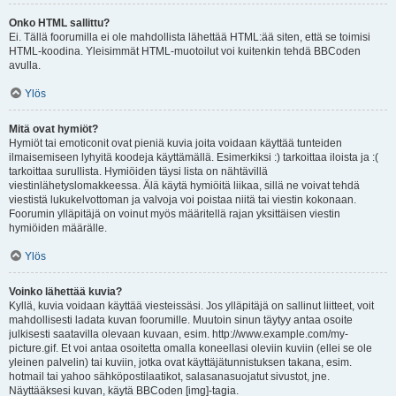
Onko HTML sallittu?
Ei. Tällä foorumilla ei ole mahdollista lähettää HTML:ää siten, että se toimisi
HTML-koodina. Yleisimmät HTML-muotoilut voi kuitenkin tehdä BBCoden
avulla.
Ylös
Mitä ovat hymiöt?
Hymiöt tai emoticonit ovat pieniä kuvia joita voidaan käyttää tunteiden
ilmaisemiseen lyhyitä koodeja käyttämällä. Esimerkiksi :) tarkoittaa iloista ja :(
tarkoittaa surullista. Hymiöiden täysi lista on nähtävillä
viestinlähetyslomakkeessa. Älä käytä hymiöitä liikaa, sillä ne voivat tehdä
viestistä lukukelvottoman ja valvoja voi poistaa niitä tai viestin kokonaan.
Foorumin ylläpitäjä on voinut myös määritellä rajan yksittäisen viestin
hymiöiden määrälle.
Ylös
Voinko lähettää kuvia?
Kyllä, kuvia voidaan käyttää viesteissäsi. Jos ylläpitäjä on sallinut liitteet, voit
mahdollisesti ladata kuvan foorumille. Muutoin sinun täytyy antaa osoite
julkisesti saatavilla olevaan kuvaan, esim. http://www.example.com/my-
picture.gif. Et voi antaa osoitetta omalla koneellasi oleviin kuviin (ellei se ole
yleinen palvelin) tai kuviin, jotka ovat käyttäjätunnistuksen takana, esim.
hotmail tai yahoo sähköpostilaatikot, salasanasuojatut sivustot, jne.
Näyttääksesi kuvan, käytä BBCoden [img]-tagia.