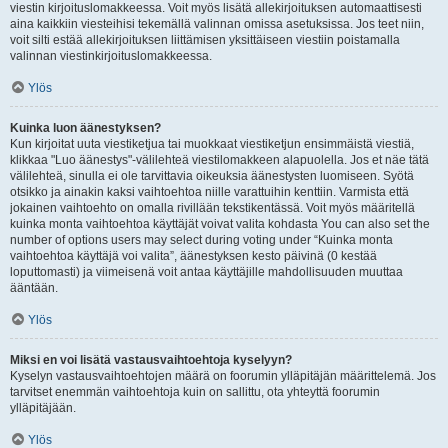
viestin kirjoituslomakkeessa. Voit myös lisätä allekirjoituksen automaattisesti
aina kaikkiin viesteihisi tekemällä valinnan omissa asetuksissa. Jos teet niin,
voit silti estää allekirjoituksen liittämisen yksittäiseen viestiin poistamalla
valinnan viestinkirjoituslomakkeessa.
Ylös
Kuinka luon äänestyksen?
Kun kirjoitat uuta viestiketjua tai muokkaat viestiketjun ensimmäistä viestiä,
klikkaa "Luo äänestys"-välilehteä viestilomakkeen alapuolella. Jos et näe tätä
välilehteä, sinulla ei ole tarvittavia oikeuksia äänestysten luomiseen. Syötä
otsikko ja ainakin kaksi vaihtoehtoa niille varattuihin kenttiin. Varmista että
jokainen vaihtoehto on omalla rivillään tekstikentässä. Voit myös määritellä
kuinka monta vaihtoehtoa käyttäjät voivat valita kohdasta You can also set the
number of options users may select during voting under “Kuinka monta
vaihtoehtoa käyttäjä voi valita”, äänestyksen kesto päivinä (0 kestää
loputtomasti) ja viimeisenä voit antaa käyttäjille mahdollisuuden muuttaa
ääntään.
Ylös
Miksi en voi lisätä vastausvaihtoehtoja kyselyyn?
Kyselyn vastausvaihtoehtojen määrä on foorumin ylläpitäjän määrittelemä. Jos
tarvitset enemmän vaihtoehtoja kuin on sallittu, ota yhteyttä foorumin
ylläpitäjään.
Ylös