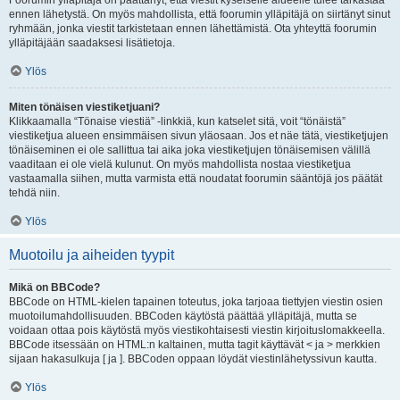
Foorumin ylläpitäjä on päättänyt, että viestit kyseiselle alueelle tulee tarkastaa
ennen lähetystä. On myös mahdollista, että foorumin ylläpitäjä on siirtänyt sinut
ryhmään, jonka viestit tarkistetaan ennen lähettämistä. Ota yhteyttä foorumin
ylläpitäjään saadaksesi lisätietoja.
Ylös
Miten tönäisen viestiketjuani?
Klikkaamalla “Tönaise viestiä” -linkkiä, kun katselet sitä, voit “tönäistä”
viestiketjua alueen ensimmäisen sivun yläosaan. Jos et näe tätä, viestiketjujen
tönäiseminen ei ole sallittua tai aika joka viestiketjujen tönäisemisen välillä
vaaditaan ei ole vielä kulunut. On myös mahdollista nostaa viestiketjua
vastaamalla siihen, mutta varmista että noudatat foorumin sääntöjä jos päätät
tehdä niin.
Ylös
Muotoilu ja aiheiden tyypit
Mikä on BBCode?
BBCode on HTML-kielen tapainen toteutus, joka tarjoaa tiettyjen viestin osien
muotoilumahdollisuuden. BBCoden käytöstä päättää ylläpitäjä, mutta se
voidaan ottaa pois käytöstä myös viestikohtaisesti viestin kirjoituslomakkeella.
BBCode itsessään on HTML:n kaltainen, mutta tagit käyttävät < ja > merkkien
sijaan hakasulkuja [ ja ]. BBCoden oppaan löydät viestinlähetyssivun kautta.
Ylös