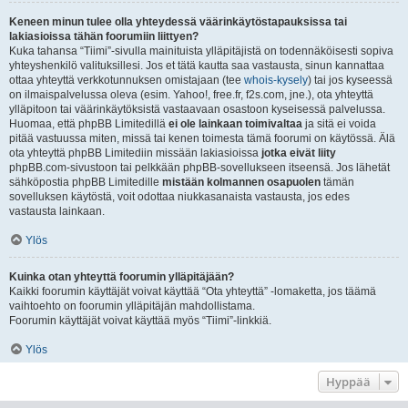
Keneen minun tulee olla yhteydessä väärinkäytöstapauksissa tai
lakiasioissa tähän foorumiin liittyen?
Kuka tahansa “Tiimi”-sivulla mainituista ylläpitäjistä on todennäköisesti sopiva
yhteyshenkilö valituksillesi. Jos et tätä kautta saa vastausta, sinun kannattaa
ottaa yhteyttä verkkotunnuksen omistajaan (tee
whois-kysely
) tai jos kyseessä
on ilmaispalvelussa oleva (esim. Yahoo!, free.fr, f2s.com, jne.), ota yhteyttä
ylläpitoon tai väärinkäytöksistä vastaavaan osastoon kyseisessä palvelussa.
Huomaa, että phpBB Limitedillä
ei ole lainkaan toimivaltaa
ja sitä ei voida
pitää vastuussa miten, missä tai kenen toimesta tämä foorumi on käytössä. Älä
ota yhteyttä phpBB Limitediin missään lakiasioissa
jotka eivät liity
phpBB.com-sivustoon tai pelkkään phpBB-sovellukseen itseensä. Jos lähetät
sähköpostia phpBB Limitedille
mistään kolmannen osapuolen
tämän
sovelluksen käytöstä, voit odottaa niukkasanaista vastausta, jos edes
vastausta lainkaan.
Ylös
Kuinka otan yhteyttä foorumin ylläpitäjään?
Kaikki foorumin käyttäjät voivat käyttää “Ota yhteyttä” -lomaketta, jos täämä
vaihtoehto on foorumin ylläpitäjän mahdollistama.
Foorumin käyttäjät voivat käyttää myös “Tiimi”-linkkiä.
Ylös
Hyppää