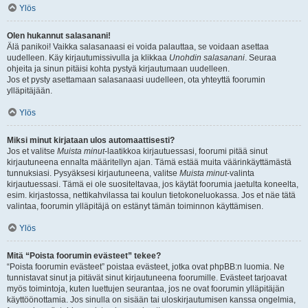
Ylös
Olen hukannut salasanani!
Älä panikoi! Vaikka salasanaasi ei voida palauttaa, se voidaan asettaa
uudelleen. Käy kirjautumissivulla ja klikkaa
Unohdin salasanani
. Seuraa
ohjeita ja sinun pitäisi kohta pystyä kirjautumaan uudelleen.
Jos et pysty asettamaan salasanaasi uudelleen, ota yhteyttä foorumin
ylläpitäjään.
Ylös
Miksi minut kirjataan ulos automaattisesti?
Jos et valitse
Muista minut
-laatikkoa kirjautuessasi, foorumi pitää sinut
kirjautuneena ennalta määritellyn ajan. Tämä estää muita väärinkäyttämästä
tunnuksiasi. Pysyäksesi kirjautuneena, valitse
Muista minut
-valinta
kirjautuessasi. Tämä ei ole suositeltavaa, jos käytät foorumia jaetulta koneelta,
esim. kirjastossa, nettikahvilassa tai koulun tietokoneluokassa. Jos et näe tätä
valintaa, foorumin ylläpitäjä on estänyt tämän toiminnon käyttämisen.
Ylös
Mitä “Poista foorumin evästeet” tekee?
“Poista foorumin evästeet” poistaa evästeet, jotka ovat phpBB:n luomia. Ne
tunnistavat sinut ja pitävät sinut kirjautuneena foorumille. Evästeet tarjoavat
myös toimintoja, kuten luettujen seurantaa, jos ne ovat foorumin ylläpitäjän
käyttöönottamia. Jos sinulla on sisään tai uloskirjautumisen kanssa ongelmia,