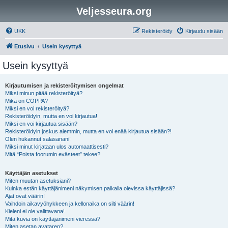
Veljesseura.org
UKK
Rekisteröidy
Kirjaudu sisään
Etusivu
Usein kysyttyä
Usein kysyttyä
Kirjautumisen ja rekisteröitymisen ongelmat
Miksi minun pitää rekisteröityä?
Mikä on COPPA?
Miksi en voi rekisteröityä?
Rekisteröidyin, mutta en voi kirjautua!
Miksi en voi kirjautua sisään?
Rekisteröidyin joskus aiemmin, mutta en voi enää kirjautua sisään?!
Olen hukannut salasanani!
Miksi minut kirjataan ulos automaattisesti?
Mitä “Poista foorumin evästeet” tekee?
Käyttäjän asetukset
Miten muutan asetuksiani?
Kuinka estän käyttäjänimeni näkymisen paikalla olevissa käyttäjissä?
Ajat ovat väärin!
Vaihdoin aikavyöhykkeen ja kellonaika on silti väärin!
Kieleni ei ole valittavana!
Mitä kuvia on käyttäjänimeni vieressä?
Miten asetan avataren?