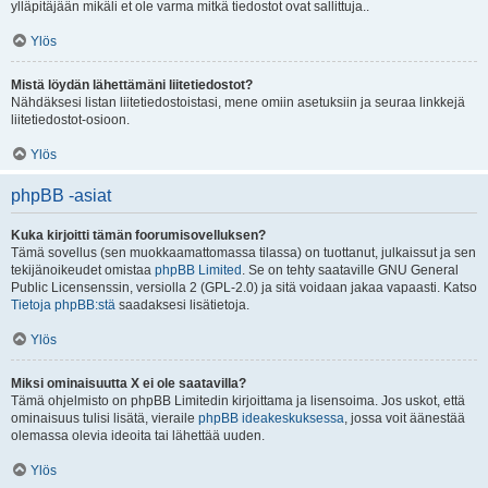
ylläpitäjään mikäli et ole varma mitkä tiedostot ovat sallittuja..
Ylös
Mistä löydän lähettämäni liitetiedostot?
Nähdäksesi listan liitetiedostoistasi, mene omiin asetuksiin ja seuraa linkkejä
liitetiedostot-osioon.
Ylös
phpBB -asiat
Kuka kirjoitti tämän foorumisovelluksen?
Tämä sovellus (sen muokkaamattomassa tilassa) on tuottanut, julkaissut ja sen
tekijänoikeudet omistaa
phpBB Limited
. Se on tehty saataville GNU General
Public Licensenssin, versiolla 2 (GPL-2.0) ja sitä voidaan jakaa vapaasti. Katso
Tietoja phpBB:stä
saadaksesi lisätietoja.
Ylös
Miksi ominaisuutta X ei ole saatavilla?
Tämä ohjelmisto on phpBB Limitedin kirjoittama ja lisensoima. Jos uskot, että
ominaisuus tulisi lisätä, vieraile
phpBB ideakeskuksessa
, jossa voit äänestää
olemassa olevia ideoita tai lähettää uuden.
Ylös