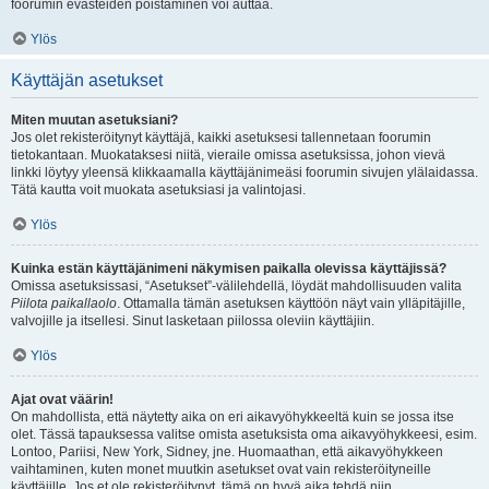
foorumin evästeiden poistaminen voi auttaa.
Ylös
Käyttäjän asetukset
Miten muutan asetuksiani?
Jos olet rekisteröitynyt käyttäjä, kaikki asetuksesi tallennetaan foorumin
tietokantaan. Muokataksesi niitä, vieraile omissa asetuksissa, johon vievä
linkki löytyy yleensä klikkaamalla käyttäjänimeäsi foorumin sivujen ylälaidassa.
Tätä kautta voit muokata asetuksiasi ja valintojasi.
Ylös
Kuinka estän käyttäjänimeni näkymisen paikalla olevissa käyttäjissä?
Omissa asetuksissasi, “Asetukset”-välilehdellä, löydät mahdollisuuden valita
Piilota paikallaolo
. Ottamalla tämän asetuksen käyttöön näyt vain ylläpitäjille,
valvojille ja itsellesi. Sinut lasketaan piilossa oleviin käyttäjiin.
Ylös
Ajat ovat väärin!
On mahdollista, että näytetty aika on eri aikavyöhykkeeltä kuin se jossa itse
olet. Tässä tapauksessa valitse omista asetuksista oma aikavyöhykkeesi, esim.
Lontoo, Pariisi, New York, Sidney, jne. Huomaathan, että aikavyöhykkeen
vaihtaminen, kuten monet muutkin asetukset ovat vain rekisteröityneille
käyttäjille. Jos et ole rekisteröitynyt, tämä on hyvä aika tehdä niin.