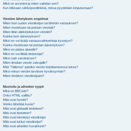
Mikä on arvonimi ja miten vaihdan sen?
Kun klikkaan sähköpostilinkkiä, minua pyydetään kirjautumaan?
Viestien lähetyksen ongelmat
Miten luon uuden viestiketjun tai lähetän vastauksen?
Miten muokkaan tai poistan viestejä?
Miten liitän allekirjoituksen viestiini?
Kuinka luon äänestyksen?
Miksi en voi lisätä vastausvaihtoehtoja kyselyyn?
Kuinka muokkaan tai poistan äänestyksen?
Miksi en pääse alueelle?
Miksi en voi liittää tiedostoja?
Miksi sain varoituksen?
Miten ilmoitan viestin valvojalle?
Mitä “Tallenna”-painike viestin kirjoittamisessa tekee?
Miksi minun viestini tarvitsee hyväksynnän?
Miten tönäisen viestiketjuani?
Muotoilu ja aiheiden tyypit
Mikä on BBCode?
Onko HTML sallittu?
Mitä ovat hymiöt?
Voinko lähettää kuvia?
Mitä ovat globaalit tiedotteet?
Mitä ovat tiedotteet?
Mitä ovat kiinnitetyt viestiketjut
Mitä ovat lukitut viestiketjut?
Mitä ovat aiheiden kuvakkeet?