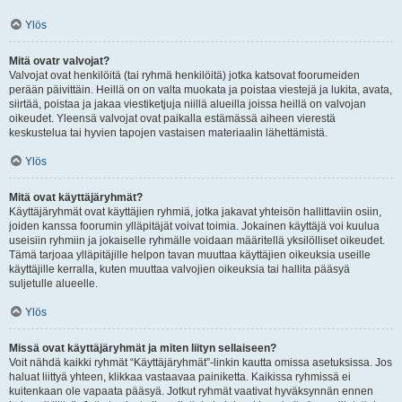
Ylös
Mitä ovatr valvojat?
Valvojat ovat henkilöitä (tai ryhmä henkilöitä) jotka katsovat foorumeiden
perään päivittäin. Heillä on on valta muokata ja poistaa viestejä ja lukita, avata,
siirtää, poistaa ja jakaa viestiketjuja niillä alueilla joissa heillä on valvojan
oikeudet. Yleensä valvojat ovat paikalla estämässä aiheen vierestä
keskustelua tai hyvien tapojen vastaisen materiaalin lähettämistä.
Ylös
Mitä ovat käyttäjäryhmät?
Käyttäjäryhmät ovat käyttäjien ryhmiä, jotka jakavat yhteisön hallittaviin osiin,
joiden kanssa foorumin ylläpitäjät voivat toimia. Jokainen käyttäjä voi kuulua
useisiin ryhmiin ja jokaiselle ryhmälle voidaan määritellä yksilölliset oikeudet.
Tämä tarjoaa ylläpitäjille helpon tavan muuttaa käyttäjien oikeuksia useille
käyttäjille kerralla, kuten muuttaa valvojien oikeuksia tai hallita pääsyä
suljetulle alueelle.
Ylös
Missä ovat käyttäjäryhmät ja miten liityn sellaiseen?
Voit nähdä kaikki ryhmät “Käyttäjäryhmät”-linkin kautta omissa asetuksissa. Jos
haluat liittyä yhteen, klikkaa vastaavaa painiketta. Kaikissa ryhmissä ei
kuitenkaan ole vapaata pääsyä. Jotkut ryhmät vaativat hyväksynnän ennen