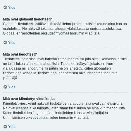
Ylös
Mitä ovat globaalit tiedotteet?
Globaalit tiedotteet sisältävät tärkeää tietoa ja sinun tulisi lukea ne aina kun on
mahdolista. Ne näkyvät jokaisen alueen ylälaidassa ja omissa asetuksissa.
Globaalien tiedotteiden oikeudet myöntää foorumin ylläpitäjä.
Ylös
Mitä ovat tiedotteet?
Tiedotteet usein sisältävät tärkeää tietoa foorumista jota olet lukemassa ja siksi
ne tulisi lukea aina kun mahdollista. Tiedotteet näkyvät jokaisen sivun
ylälaidassa niillä foorumeilla joihin ne on lähetetty. Kuten globaalien
tiedotteiden kohdalla, tiedotteiden lähettämisen oikeudet antaa foorumin
ylläpitäjä.
Ylös
Mitä ovat kiinnitetyt viestiketjut
Kiinnitetyt viestiketjut näkyvät tiedotteiden alapuolella ja ovat vain etusivulla.
Ne ovat yleensä aika tärkeitä, joten sinun tulisi lukea ne aina kun mahdollista.
Kuten tiedotteiden ja globaalien tiedotteiden kanssa, viestiketjujen
kiinnittämisen oikeudet määrittelee foorumin ylläpitäjä.
Ylös