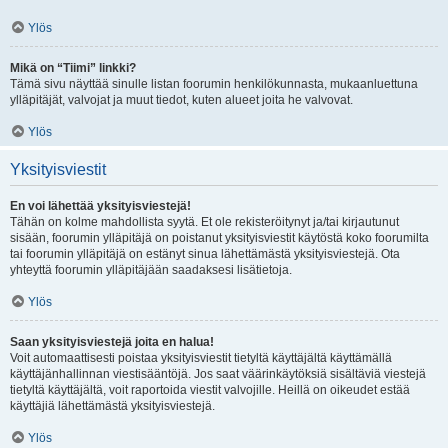
Ylös
Mikä on “Tiimi” linkki?
Tämä sivu näyttää sinulle listan foorumin henkilökunnasta, mukaanluettuna
ylläpitäjät, valvojat ja muut tiedot, kuten alueet joita he valvovat.
Ylös
Yksityisviestit
En voi lähettää yksityisviestejä!
Tähän on kolme mahdollista syytä. Et ole rekisteröitynyt ja/tai kirjautunut
sisään, foorumin ylläpitäjä on poistanut yksityisviestit käytöstä koko foorumilta
tai foorumin ylläpitäjä on estänyt sinua lähettämästä yksityisviestejä. Ota
yhteyttä foorumin ylläpitäjään saadaksesi lisätietoja.
Ylös
Saan yksityisviestejä joita en halua!
Voit automaattisesti poistaa yksityisviestit tietyltä käyttäjältä käyttämällä
käyttäjänhallinnan viestisääntöjä. Jos saat väärinkäytöksiä sisältäviä viestejä
tietyltä käyttäjältä, voit raportoida viestit valvojille. Heillä on oikeudet estää
käyttäjiä lähettämästä yksityisviestejä.
Ylös