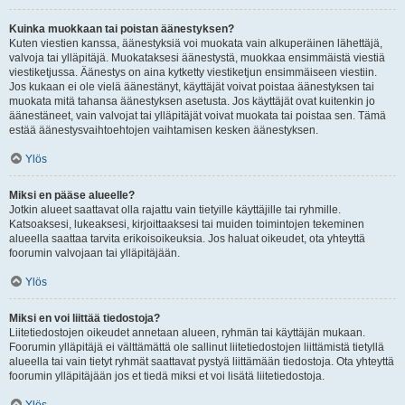
Kuinka muokkaan tai poistan äänestyksen?
Kuten viestien kanssa, äänestyksiä voi muokata vain alkuperäinen lähettäjä,
valvoja tai ylläpitäjä. Muokataksesi äänestystä, muokkaa ensimmäistä viestiä
viestiketjussa. Äänestys on aina kytketty viestiketjun ensimmäiseen viestiin.
Jos kukaan ei ole vielä äänestänyt, käyttäjät voivat poistaa äänestyksen tai
muokata mitä tahansa äänestyksen asetusta. Jos käyttäjät ovat kuitenkin jo
äänestäneet, vain valvojat tai ylläpitäjät voivat muokata tai poistaa sen. Tämä
estää äänestysvaihtoehtojen vaihtamisen kesken äänestyksen.
Ylös
Miksi en pääse alueelle?
Jotkin alueet saattavat olla rajattu vain tietyille käyttäjille tai ryhmille.
Katsoaksesi, lukeaksesi, kirjoittaaksesi tai muiden toimintojen tekeminen
alueella saattaa tarvita erikoisoikeuksia. Jos haluat oikeudet, ota yhteyttä
foorumin valvojaan tai ylläpitäjään.
Ylös
Miksi en voi liittää tiedostoja?
Liitetiedostojen oikeudet annetaan alueen, ryhmän tai käyttäjän mukaan.
Foorumin ylläpitäjä ei välttämättä ole sallinut liitetiedostojen liittämistä tietyllä
alueella tai vain tietyt ryhmät saattavat pystyä liittämään tiedostoja. Ota yhteyttä
foorumin ylläpitäjään jos et tiedä miksi et voi lisätä liitetiedostoja.