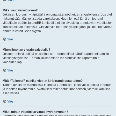
Ylös
Miksi sain varoituksen?
Jokaisen foorumin ylläpitäjällä on omat säännöt heidän sivustollensa. Jos olet
rikkonut sääntöä, voit saada varoituksen. Huomioi, että tämä on foorumin
ylläpitäjän päätös ja phpBB Limitedillä ei ole sivustolla annettavien varoitusten
kanssa mitään tekemistä. Ota yhteyttä foorumin ylläpitäjään, jos olet epävarma
annetun varoituksen syystä.
Ylös
Miten ilmoitan viestin valvojalle?
Jos foorumin ylläpitäjä on sallinut sen, sinun pitäisi nähdä raportointipainike
viestin yhteydessä. Tämän klikkaaminen vie sinut viestin raportoinnin
vaiheiden läpi.
Ylös
Mitä “Tallenna”-painike viestin kirjoittamisessa tekee?
Tämän avulla on mahdollista tallentaa luonnoksia, jotka voit kirjoittaa loppuun
ja lähettää myöhemmin. Avataksesi tallennetun luonnoksen, vieraile komissa
asetuksissa.
Ylös
Miksi minun viestini tarvitsee hyväksynnän?