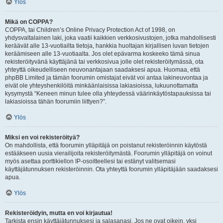
Ylös
Mikä on COPPA?
COPPA, tai Children’s Online Privacy Protection Act of 1998, on
yhdysvaltalainen laki, joka vaatii kaikkien verkkosivustojen, jotka mahdollisesti
keräävät alle 13-vuotiailta tietoja, hankkia huoltajan kirjallisen luvan tietojen
keräämiseen alle 13-vuotiaalta. Jos olet epävarma koskeeko tämä sinua
rekisteröityvänä käyttäjänä tai verkkosivua jolle olet rekisteröitymässä, ota
yhteyttä oikeudelliseen neuvonantajaan saadaksesi apua. Huomaa, että
phpBB Limited ja tämän foorumin omistajat eivät voi antaa lakineuvontaa ja
eivät ole yhteyshenkilöitä minkäänlaisissa lakiasioissa, lukuunottamatta
kysymystä “Keneen minun tulee olla yhteydessä väärinkäytöstapauksissa tai
lakiasioissa tähän foorumiin liittyen?”.
Ylös
Miksi en voi rekisteröityä?
On mahdollista, että foorumin ylläpitäjä on poistanut rekisteröinnin käytöstä
estääkseen uusia vierailijoita rekisteröitymästä. Foorumin ylläpitäjä on voinut
myös asettaa porttikiellon IP-osoitteellesi tai estänyt valitsemasi
käyttäjätunnuksen rekisteröinnin. Ota yhteyttä foorumin ylläpitäjään saadaksesi
apua.
Ylös
Rekisteröidyin, mutta en voi kirjautua!
Tarkista ensin käyttäjätunnuksesi ja salasanasi. Jos ne ovat oikein, yksi