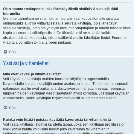
Olen saanut roskapostia tai väärinkäytöksiä sisältäviä viestejä tältä
foorumilta!
Olemme pahoillamme siitä. Tämän foorumin sähköpostilomake sisältää
ominaisuuksia, jotka yrittävät estää ja seurata käyttäjiä, jotka lähettävät
sellaisia viestejä, joten ota yhteyttä foorumin ylläpitäjään ja lähetä hänelle täysi
kopio saamastasi sähköpostista. On tärkeää, että se sisältää kaikki
otsaketiedot sähköpostista, jotka sisältävät viestin lähettäjän tiedot. Foorumin
ylläpitäjä voi sitten toimia tarpeen mukaan.
Ylös
Ystävät ja vihamiehet
Mitä ovat kaveri ja vihamieslistat?
Voit käyttää näitä listoja muiden foorumin käyttäjien organisointiin.
Kaverilistalle lisätään käyttäjiä omien asetusten kautta. Tämä auttaa nopeasti
näkemään jos he ovat paikalla ja yksityisviestien lähettämisessä. Teemasta
riippuen näiden käyttäjien viestit saatetaan myös korostaa. Jos lisäät käyttäjän
vihamieheksi, kaikki käyttäjän kirjoittamat viestit piilotetaan oletuksena.
Ylös
Kuinka voin lisätä / poistaa käyttäjiä kavereista tai vihamiehistä
Voit lisätä käyttäjiä listoihisi kahdella tapaa. Jokaisen käyttäjän profiilissa on
linkki jonka kautta voit lisätä heidät joko kavereihin tai vihamiehiin.