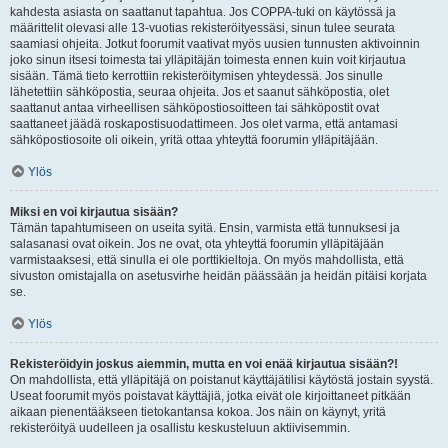
kahdesta asiasta on saattanut tapahtua. Jos COPPA-tuki on käytössä ja
määrittelit olevasi alle 13-vuotias rekisteröityessäsi, sinun tulee seurata
saamiasi ohjeita. Jotkut foorumit vaativat myös uusien tunnusten aktivoinnin
joko sinun itsesi toimesta tai ylläpitäjän toimesta ennen kuin voit kirjautua
sisään. Tämä tieto kerrottiin rekisteröitymisen yhteydessä. Jos sinulle
lähetettiin sähköpostia, seuraa ohjeita. Jos et saanut sähköpostia, olet
saattanut antaa virheellisen sähköpostiosoitteen tai sähköpostit ovat
saattaneet jäädä roskapostisuodattimeen. Jos olet varma, että antamasi
sähköpostiosoite oli oikein, yritä ottaa yhteyttä foorumin ylläpitäjään.
Ylös
Miksi en voi kirjautua sisään?
Tämän tapahtumiseen on useita syitä. Ensin, varmista että tunnuksesi ja
salasanasi ovat oikein. Jos ne ovat, ota yhteyttä foorumin ylläpitäjään
varmistaaksesi, että sinulla ei ole porttikieltoja. On myös mahdollista, että
sivuston omistajalla on asetusvirhe heidän päässään ja heidän pitäisi korjata
se.
Ylös
Rekisteröidyin joskus aiemmin, mutta en voi enää kirjautua sisään?!
On mahdollista, että ylläpitäjä on poistanut käyttäjätilisi käytöstä jostain syystä.
Useat foorumit myös poistavat käyttäjiä, jotka eivät ole kirjoittaneet pitkään
aikaan pienentääkseen tietokantansa kokoa. Jos näin on käynyt, yritä
rekisteröityä uudelleen ja osallistu keskusteluun aktiivisemmin.