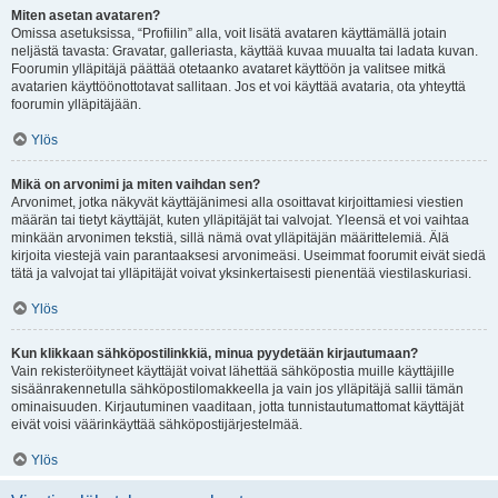
Miten asetan avataren?
Omissa asetuksissa, “Profiilin” alla, voit lisätä avataren käyttämällä jotain
neljästä tavasta: Gravatar, galleriasta, käyttää kuvaa muualta tai ladata kuvan.
Foorumin ylläpitäjä päättää otetaanko avataret käyttöön ja valitsee mitkä
avatarien käyttöönottotavat sallitaan. Jos et voi käyttää avataria, ota yhteyttä
foorumin ylläpitäjään.
Ylös
Mikä on arvonimi ja miten vaihdan sen?
Arvonimet, jotka näkyvät käyttäjänimesi alla osoittavat kirjoittamiesi viestien
määrän tai tietyt käyttäjät, kuten ylläpitäjät tai valvojat. Yleensä et voi vaihtaa
minkään arvonimen tekstiä, sillä nämä ovat ylläpitäjän määrittelemiä. Älä
kirjoita viestejä vain parantaaksesi arvonimeäsi. Useimmat foorumit eivät siedä
tätä ja valvojat tai ylläpitäjät voivat yksinkertaisesti pienentää viestilaskuriasi.
Ylös
Kun klikkaan sähköpostilinkkiä, minua pyydetään kirjautumaan?
Vain rekisteröityneet käyttäjät voivat lähettää sähköpostia muille käyttäjille
sisäänrakennetulla sähköpostilomakkeella ja vain jos ylläpitäjä sallii tämän
ominaisuuden. Kirjautuminen vaaditaan, jotta tunnistautumattomat käyttäjät
eivät voisi väärinkäyttää sähköpostijärjestelmää.
Ylös