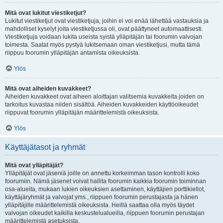
Mitä ovat lukitut viestiketjut?
Lukitut viestiketjut ovat viestiketjuja, joihin ei voi enää lähettää vastauksia ja
mahdolliset kyselyt joita viestiketjussa oli, ovat päättyneet automaattisesti.
Viestiketjuja voidaan lukita useista syistä ylläpitäjän tai foorumin valvojan
toimesta. Saatat myös pystyä lukitsemaan oman viestiketjusi, mutta tämä
riippuu foorumin ylläpitäjän antamista oikeuksista.
Ylös
Mitä ovat aiheiden kuvakkeet?
Aiheiden kuvakkeet ovat aiheen aloittajan valitsemia kuvakkeita joiden on
tarkoitus kuvastaa niiden sisältöä. Aiheiden kuvakkeiden käyttöoikeudet
riippuvat foorumin ylläpitäjän määrittelemistä oikeuksista.
Ylös
Käyttäjätasot ja ryhmät
Mitä ovat ylläpitäjät?
Ylläpitäjät ovat jäseniä joille on annettu korkeimman tason kontrolli koko
foorumiin. Nämä jäsenet voivat hallita foorumin kaikkia foorumin toiminnan
osa-alueita, mukaan lukien oikeuksien asettaminen, käyttäjien porttikiellot,
käyttäjäryhmät ja valvojat yms., riippuen foorumin perustajasta ja hänen
ylläpitäjille määrittelemistä oikeuksista. Heillä saattaa olla myös täydet
valvojan oikeudet kaikilla keskustelualueilla, riippuen foorumin perustajan
määrittelemistä asetuksista.