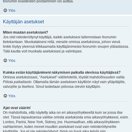
foorumin evästeiden poistaminen voi auttaa.
Ylös
Käyttäjän asetukset
Miten muutan asetuksiani?
Jos olet rekisteröitynyt käyttäjä, kaikki asetuksesi tallennetaan foorumin
tietokantaan. Muokataksesi niitä, vieraile omissa asetuksissa, johon vievä
linkki löytyy yleensä klikkaamalla käyttäjänimeäsi foorumin sivujen ylälaidassa.
Tätä kautta voit muokata asetuksiasi ja valintojasi.
Ylös
Kuinka estän käyttäjänimeni näkymisen paikalla olevissa käyttäjissä?
Omissa asetuksissasi, “Asetukset”-välilehdellä, löydät mahdollisuuden valita
Piilota paikallaolo
. Ottamalla tämän asetuksen käyttöön näyt vain ylläpitäjille,
valvojille ja itsellesi. Sinut lasketaan piilossa oleviin käyttäjiin.
Ylös
Ajat ovat väärin!
On mahdollista, että näytetty aika on eri aikavyöhykkeeltä kuin se jossa itse
olet. Tässä tapauksessa valitse omista asetuksista oma aikavyöhykkeesi, esim.
Lontoo, Pariisi, New York, Sidney, jne. Huomaathan, että aikavyöhykkeen
vaihtaminen, kuten monet muutkin asetukset ovat vain rekisteröityneille
käyttäjille. Jos et ole rekisteröitynyt, tämä on hyvä aika tehdä niin.