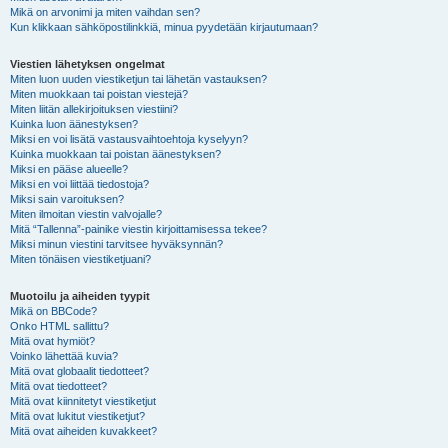
Mikä on arvonimi ja miten vaihdan sen?
Kun klikkaan sähköpostilinkkiä, minua pyydetään kirjautumaan?
Viestien lähetyksen ongelmat
Miten luon uuden viestiketjun tai lähetän vastauksen?
Miten muokkaan tai poistan viestejä?
Miten liitän allekirjoituksen viestiini?
Kuinka luon äänestyksen?
Miksi en voi lisätä vastausvaihtoehtoja kyselyyn?
Kuinka muokkaan tai poistan äänestyksen?
Miksi en pääse alueelle?
Miksi en voi liittää tiedostoja?
Miksi sain varoituksen?
Miten ilmoitan viestin valvojalle?
Mitä “Tallenna”-painike viestin kirjoittamisessa tekee?
Miksi minun viestini tarvitsee hyväksynnän?
Miten tönäisen viestiketjuani?
Muotoilu ja aiheiden tyypit
Mikä on BBCode?
Onko HTML sallittu?
Mitä ovat hymiöt?
Voinko lähettää kuvia?
Mitä ovat globaalit tiedotteet?
Mitä ovat tiedotteet?
Mitä ovat kiinnitetyt viestiketjut
Mitä ovat lukitut viestiketjut?
Mitä ovat aiheiden kuvakkeet?