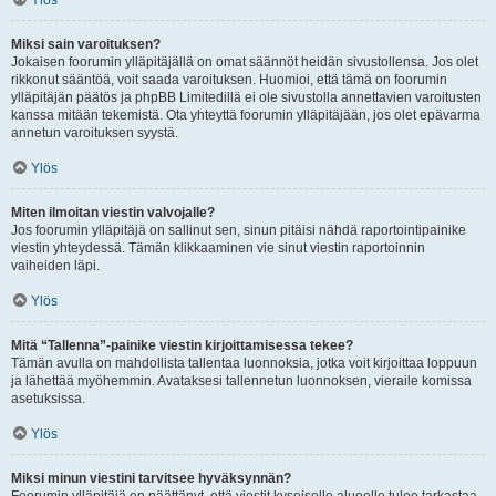
Ylös
Miksi sain varoituksen?
Jokaisen foorumin ylläpitäjällä on omat säännöt heidän sivustollensa. Jos olet
rikkonut sääntöä, voit saada varoituksen. Huomioi, että tämä on foorumin
ylläpitäjän päätös ja phpBB Limitedillä ei ole sivustolla annettavien varoitusten
kanssa mitään tekemistä. Ota yhteyttä foorumin ylläpitäjään, jos olet epävarma
annetun varoituksen syystä.
Ylös
Miten ilmoitan viestin valvojalle?
Jos foorumin ylläpitäjä on sallinut sen, sinun pitäisi nähdä raportointipainike
viestin yhteydessä. Tämän klikkaaminen vie sinut viestin raportoinnin
vaiheiden läpi.
Ylös
Mitä “Tallenna”-painike viestin kirjoittamisessa tekee?
Tämän avulla on mahdollista tallentaa luonnoksia, jotka voit kirjoittaa loppuun
ja lähettää myöhemmin. Avataksesi tallennetun luonnoksen, vieraile komissa
asetuksissa.
Ylös
Miksi minun viestini tarvitsee hyväksynnän?