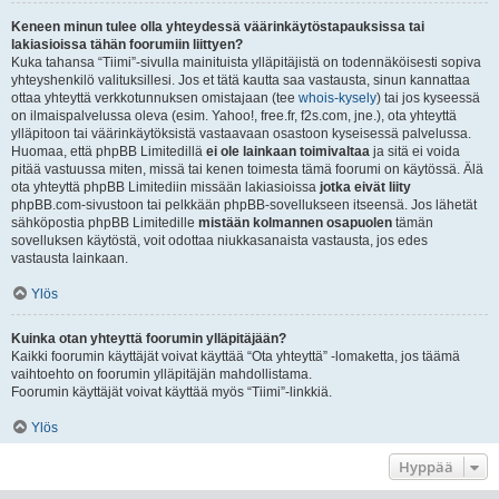
Keneen minun tulee olla yhteydessä väärinkäytöstapauksissa tai
lakiasioissa tähän foorumiin liittyen?
Kuka tahansa “Tiimi”-sivulla mainituista ylläpitäjistä on todennäköisesti sopiva
yhteyshenkilö valituksillesi. Jos et tätä kautta saa vastausta, sinun kannattaa
ottaa yhteyttä verkkotunnuksen omistajaan (tee
whois-kysely
) tai jos kyseessä
on ilmaispalvelussa oleva (esim. Yahoo!, free.fr, f2s.com, jne.), ota yhteyttä
ylläpitoon tai väärinkäytöksistä vastaavaan osastoon kyseisessä palvelussa.
Huomaa, että phpBB Limitedillä
ei ole lainkaan toimivaltaa
ja sitä ei voida
pitää vastuussa miten, missä tai kenen toimesta tämä foorumi on käytössä. Älä
ota yhteyttä phpBB Limitediin missään lakiasioissa
jotka eivät liity
phpBB.com-sivustoon tai pelkkään phpBB-sovellukseen itseensä. Jos lähetät
sähköpostia phpBB Limitedille
mistään kolmannen osapuolen
tämän
sovelluksen käytöstä, voit odottaa niukkasanaista vastausta, jos edes
vastausta lainkaan.
Ylös
Kuinka otan yhteyttä foorumin ylläpitäjään?
Kaikki foorumin käyttäjät voivat käyttää “Ota yhteyttä” -lomaketta, jos täämä
vaihtoehto on foorumin ylläpitäjän mahdollistama.
Foorumin käyttäjät voivat käyttää myös “Tiimi”-linkkiä.
Ylös
Hyppää