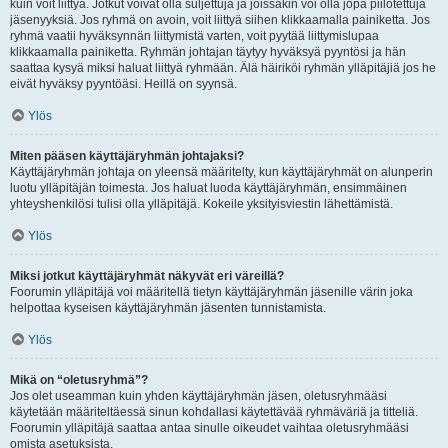
kuin voit liittyä. Jotkut voivat olla suljettuja ja joissakin voi olla jopa piilotettuja
jäsenyyksiä. Jos ryhmä on avoin, voit liittyä siihen klikkaamalla painiketta. Jos
ryhmä vaatii hyväksynnän liittymistä varten, voit pyytää liittymislupaa
klikkaamalla painiketta. Ryhmän johtajan täytyy hyväksyä pyyntösi ja hän
saattaa kysyä miksi haluat liittyä ryhmään. Älä häiriköi ryhmän ylläpitäjiä jos he
eivät hyväksy pyyntöäsi. Heillä on syynsä.
Ylös
Miten pääsen käyttäjäryhmän johtajaksi?
Käyttäjäryhmän johtaja on yleensä määritelty, kun käyttäjäryhmät on alunperin
luotu ylläpitäjän toimesta. Jos haluat luoda käyttäjäryhmän, ensimmäinen
yhteyshenkilösi tulisi olla ylläpitäjä. Kokeile yksityisviestin lähettämistä.
Ylös
Miksi jotkut käyttäjäryhmät näkyvät eri väreillä?
Foorumin ylläpitäjä voi määritellä tietyn käyttäjäryhmän jäsenille värin joka
helpottaa kyseisen käyttäjäryhmän jäsenten tunnistamista.
Ylös
Mikä on “oletusryhmä”?
Jos olet useamman kuin yhden käyttäjäryhmän jäsen, oletusryhmääsi
käytetään määriteltäessä sinun kohdallasi käytettävää ryhmäväriä ja titteliä.
Foorumin ylläpitäjä saattaa antaa sinulle oikeudet vaihtaa oletusryhmääsi
omista asetuksista.