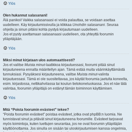
Ylös
Olen hukannut salasanani!
Älä panikoi! Vaikka salasanaasi ei voida palauttaa, se voidaan asettaa
uudelleen. Käy kirjautumissivulla ja klikkaa
Unohdin salasanani
. Seuraa
ohjeita ja sinun pitäisi kohta pystyä kirjautumaan uudelleen.
Jos et pysty asettamaan salasanaasi uudelleen, ota yhteyttä foorumin
ylläpitäjään.
Ylös
Miksi minut kirjataan ulos automaattisesti?
Jos et valitse
Muista minut
-laatikkoa kirjautuessasi, foorumi pitää sinut
kirjautuneena ennalta määritellyn ajan. Tämä estää muita väärinkäyttämästä
tunnuksiasi. Pysyäksesi kirjautuneena, valitse
Muista minut
-valinta
kirjautuessasi. Tämä ei ole suositeltavaa, jos käytät foorumia jaetulta koneelta,
esim. kirjastossa, nettikahvilassa tai koulun tietokoneluokassa. Jos et näe tätä
valintaa, foorumin ylläpitäjä on estänyt tämän toiminnon käyttämisen.
Ylös
Mitä “Poista foorumin evästeet” tekee?
“Poista foorumin evästeet” poistaa evästeet, jotka ovat phpBB:n luomia. Ne
tunnistavat sinut ja pitävät sinut kirjautuneena foorumille. Evästeet tarjoavat
myös toimintoja, kuten luettujen seurantaa, jos ne ovat foorumin ylläpitäjän
käyttöönottamia. Jos sinulla on sisään tai uloskirjautumisen kanssa ongelmia,