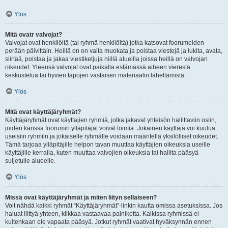
Ylös
Mitä ovatr valvojat?
Valvojat ovat henkilöitä (tai ryhmä henkilöitä) jotka katsovat foorumeiden
perään päivittäin. Heillä on on valta muokata ja poistaa viestejä ja lukita, avata,
siirtää, poistaa ja jakaa viestiketjuja niillä alueilla joissa heillä on valvojan
oikeudet. Yleensä valvojat ovat paikalla estämässä aiheen vierestä
keskustelua tai hyvien tapojen vastaisen materiaalin lähettämistä.
Ylös
Mitä ovat käyttäjäryhmät?
Käyttäjäryhmät ovat käyttäjien ryhmiä, jotka jakavat yhteisön hallittaviin osiin,
joiden kanssa foorumin ylläpitäjät voivat toimia. Jokainen käyttäjä voi kuulua
useisiin ryhmiin ja jokaiselle ryhmälle voidaan määritellä yksilölliset oikeudet.
Tämä tarjoaa ylläpitäjille helpon tavan muuttaa käyttäjien oikeuksia useille
käyttäjille kerralla, kuten muuttaa valvojien oikeuksia tai hallita pääsyä
suljetulle alueelle.
Ylös
Missä ovat käyttäjäryhmät ja miten liityn sellaiseen?
Voit nähdä kaikki ryhmät “Käyttäjäryhmät”-linkin kautta omissa asetuksissa. Jos
haluat liittyä yhteen, klikkaa vastaavaa painiketta. Kaikissa ryhmissä ei
kuitenkaan ole vapaata pääsyä. Jotkut ryhmät vaativat hyväksynnän ennen