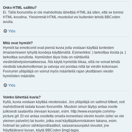
Onko HTML sallittu?
Ei. Tällä foorumilla ei ole mahdollista lähettää HTML:ää siten, että se toimisi
HTML-koodina. Yleisimmät HTML-muotoilut voi kuitenkin tehdä BBCoden
avulla.
Ylös
Mitä ovat hymiöt?
Hymiöt tai emoticonit ovat pieniä kuvia joita voidaan käyttää tunteiden
ilmaisemiseen lyhyitä koodeja käyttämällä. Esimerkiksi :) tarkoittaa iloista ja :(
tarkoittaa surullista. Hymiöiden täysi lista on nähtävillä
viestinlähetyslomakkeessa. Älä käytä hymiöitä liikaa, sillä ne voivat tehdä
viestistä lukukelvottoman ja valvoja voi poistaa niitä tai viestin kokonaan.
Foorumin ylläpitäjä on voinut myös määritellä rajan yksittäisen viestin
hymiöiden määrälle.
Ylös
Voinko lähettää kuvia?
Kyllä, kuvia voidaan käyttää viesteissäsi. Jos ylläpitäjä on sallinut liitteet, voit
mahdollisesti ladata kuvan foorumille. Muutoin sinun täytyy antaa osoite
julkisesti saatavilla olevaan kuvaan, esim. http://www.example.com/my-
picture.gif. Et voi antaa osoitetta omalla koneellasi oleviin kuviin (ellei se ole
yleinen palvelin) tai kuviin, jotka ovat käyttäjätunnistuksen takana, esim.
hotmail tai yahoo sähköpostilaatikot, salasanasuojatut sivustot, jne.
Näyttääksesi kuvan, käytä BBCoden [img]-tagia.