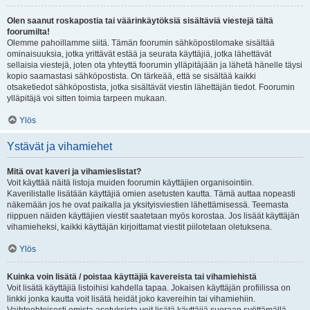
Olen saanut roskapostia tai väärinkäytöksiä sisältäviä viestejä tältä
foorumilta!
Olemme pahoillamme siitä. Tämän foorumin sähköpostilomake sisältää
ominaisuuksia, jotka yrittävät estää ja seurata käyttäjiä, jotka lähettävät
sellaisia viestejä, joten ota yhteyttä foorumin ylläpitäjään ja lähetä hänelle täysi
kopio saamastasi sähköpostista. On tärkeää, että se sisältää kaikki
otsaketiedot sähköpostista, jotka sisältävät viestin lähettäjän tiedot. Foorumin
ylläpitäjä voi sitten toimia tarpeen mukaan.
Ylös
Ystävät ja vihamiehet
Mitä ovat kaveri ja vihamieslistat?
Voit käyttää näitä listoja muiden foorumin käyttäjien organisointiin.
Kaverilistalle lisätään käyttäjiä omien asetusten kautta. Tämä auttaa nopeasti
näkemään jos he ovat paikalla ja yksityisviestien lähettämisessä. Teemasta
riippuen näiden käyttäjien viestit saatetaan myös korostaa. Jos lisäät käyttäjän
vihamieheksi, kaikki käyttäjän kirjoittamat viestit piilotetaan oletuksena.
Ylös
Kuinka voin lisätä / poistaa käyttäjiä kavereista tai vihamiehistä
Voit lisätä käyttäjiä listoihisi kahdella tapaa. Jokaisen käyttäjän profiilissa on
linkki jonka kautta voit lisätä heidät joko kavereihin tai vihamiehiin.