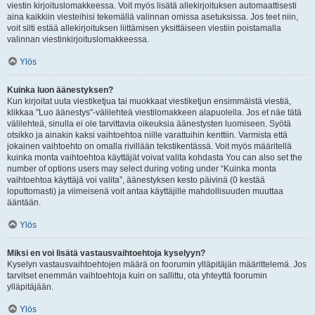
viestin kirjoituslomakkeessa. Voit myös lisätä allekirjoituksen automaattisesti
aina kaikkiin viesteihisi tekemällä valinnan omissa asetuksissa. Jos teet niin,
voit silti estää allekirjoituksen liittämisen yksittäiseen viestiin poistamalla
valinnan viestinkirjoituslomakkeessa.
Ylös
Kuinka luon äänestyksen?
Kun kirjoitat uuta viestiketjua tai muokkaat viestiketjun ensimmäistä viestiä,
klikkaa "Luo äänestys"-välilehteä viestilomakkeen alapuolella. Jos et näe tätä
välilehteä, sinulla ei ole tarvittavia oikeuksia äänestysten luomiseen. Syötä
otsikko ja ainakin kaksi vaihtoehtoa niille varattuihin kenttiin. Varmista että
jokainen vaihtoehto on omalla rivillään tekstikentässä. Voit myös määritellä
kuinka monta vaihtoehtoa käyttäjät voivat valita kohdasta You can also set the
number of options users may select during voting under “Kuinka monta
vaihtoehtoa käyttäjä voi valita”, äänestyksen kesto päivinä (0 kestää
loputtomasti) ja viimeisenä voit antaa käyttäjille mahdollisuuden muuttaa
ääntään.
Ylös
Miksi en voi lisätä vastausvaihtoehtoja kyselyyn?
Kyselyn vastausvaihtoehtojen määrä on foorumin ylläpitäjän määrittelemä. Jos
tarvitset enemmän vaihtoehtoja kuin on sallittu, ota yhteyttä foorumin
ylläpitäjään.
Ylös