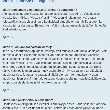
Viestien lähetyksen ongelmat
Miten luon uuden viestiketjun tai lähetän vastauksen?
Aloittaaksesi uuden viestiketjun alueella, klikkaa "Uusi Aihe". Vastataksesi
viestiketjuun klikkaa "Vastaa Viestiin". Viestien kirjoittaminen voi vaatia
rekisteröitymisen. Lista sinun oikeuksistasi alueella on nähtävillä alueen ja
viestiketjun alalaidassa. Esimerkiksi: Voit kirjoittaa uusia viestejä, Voit lähettää
liitetiedostoja, jne.
Ylös
Miten muokkaan tai poistan viestejä?
Jos et ole foorumin ylläpitäjä tai valvoja, voit muokata vain omia viestejäsi. Voit
muokata viestiä klikkaamalla muokkaa-painiketta haluamassasi viestissä.
Joskus painike toimii vain tietyn ajan viestin luomisen jälkeen. Jos joku on jo
vastannut viestiin, löydät viestiketjuun palatessasi pienen tekstin viestisi alla,
joka kertoo viestin muokkauskertojen lukumäärän ja muokkausajan. Tämä
näkyy vain jos joku on vastannut viestiin. Se ei näy, jos valvoja tai ylläpitäjä
muokkaa viestiä, mutta he saattavat jättää pienen huomautuksen viestin
muokkaamisen syistä niin halutessaan. Huomaa, että normaalit käyttäjät eivät
voi poistaa viestejä, jos niihin on joku vastannut.
Ylös
Miten liitän allekirjoituksen viestiini?
Lisätäksesi allekirjoituksen viestiisi, sinun täytyy ensin luoda sellainen omissa
asetuksissa. Kun olet luonut sellaisen, voit valita
Lisää allekirjoitus
-valinnan