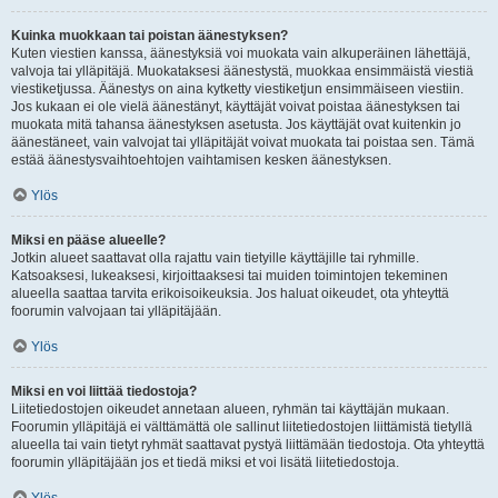
Kuinka muokkaan tai poistan äänestyksen?
Kuten viestien kanssa, äänestyksiä voi muokata vain alkuperäinen lähettäjä,
valvoja tai ylläpitäjä. Muokataksesi äänestystä, muokkaa ensimmäistä viestiä
viestiketjussa. Äänestys on aina kytketty viestiketjun ensimmäiseen viestiin.
Jos kukaan ei ole vielä äänestänyt, käyttäjät voivat poistaa äänestyksen tai
muokata mitä tahansa äänestyksen asetusta. Jos käyttäjät ovat kuitenkin jo
äänestäneet, vain valvojat tai ylläpitäjät voivat muokata tai poistaa sen. Tämä
estää äänestysvaihtoehtojen vaihtamisen kesken äänestyksen.
Ylös
Miksi en pääse alueelle?
Jotkin alueet saattavat olla rajattu vain tietyille käyttäjille tai ryhmille.
Katsoaksesi, lukeaksesi, kirjoittaaksesi tai muiden toimintojen tekeminen
alueella saattaa tarvita erikoisoikeuksia. Jos haluat oikeudet, ota yhteyttä
foorumin valvojaan tai ylläpitäjään.
Ylös
Miksi en voi liittää tiedostoja?
Liitetiedostojen oikeudet annetaan alueen, ryhmän tai käyttäjän mukaan.
Foorumin ylläpitäjä ei välttämättä ole sallinut liitetiedostojen liittämistä tietyllä
alueella tai vain tietyt ryhmät saattavat pystyä liittämään tiedostoja. Ota yhteyttä
foorumin ylläpitäjään jos et tiedä miksi et voi lisätä liitetiedostoja.