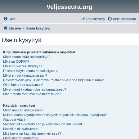
Veljesseura.org
UKK
Rekisteröidy
Kirjaudu sisään
Etusivu
Usein kysyttyä
Usein kysyttyä
Kirjautumisen ja rekisteröitymisen ongelmat
Miksi minun pitää rekisteröityä?
Mikä on COPPA?
Miksi en voi rekisteröityä?
Rekisteröidyin, mutta en voi kirjautua!
Miksi en voi kirjautua sisään?
Rekisteröidyin joskus aiemmin, mutta en voi enää kirjautua sisään?!
Olen hukannut salasanani!
Miksi minut kirjataan ulos automaattisesti?
Mitä “Poista foorumin evästeet” tekee?
Käyttäjän asetukset
Miten muutan asetuksiani?
Kuinka estän käyttäjänimeni näkymisen paikalla olevissa käyttäjissä?
Ajat ovat väärin!
Vaihdoin aikavyöhykkeen ja kellonaika on silti väärin!
Kieleni ei ole valittavana!
Mitä kuvia on käyttäjänimeni vieressä?
Miten asetan avataren?