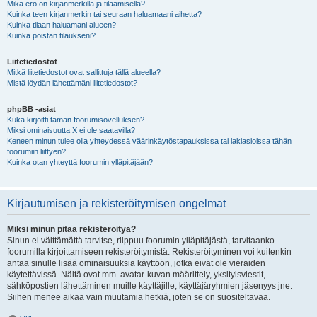
Mikä ero on kirjanmerkillä ja tilaamisella?
Kuinka teen kirjanmerkin tai seuraan haluamaani aihetta?
Kuinka tilaan haluamani alueen?
Kuinka poistan tilaukseni?
Liitetiedostot
Mitkä liitetiedostot ovat sallittuja tällä alueella?
Mistä löydän lähettämäni liitetiedostot?
phpBB -asiat
Kuka kirjoitti tämän foorumisovelluksen?
Miksi ominaisuutta X ei ole saatavilla?
Keneen minun tulee olla yhteydessä väärinkäytöstapauksissa tai lakiasioissa tähän
foorumiin liittyen?
Kuinka otan yhteyttä foorumin ylläpitäjään?
Kirjautumisen ja rekisteröitymisen ongelmat
Miksi minun pitää rekisteröityä?
Sinun ei välttämättä tarvitse, riippuu foorumin ylläpitäjästä, tarvitaanko
foorumilla kirjoittamiseen rekisteröitymistä. Rekisteröityminen voi kuitenkin
antaa sinulle lisää ominaisuuksia käyttöön, jotka eivät ole vieraiden
käytettävissä. Näitä ovat mm. avatar-kuvan määrittely, yksityisviestit,
sähköpostien lähettäminen muille käyttäjille, käyttäjäryhmien jäsenyys jne.
Siihen menee aikaa vain muutamia hetkiä, joten se on suositeltavaa.