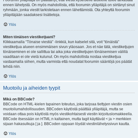
Foorumin ylläpitäjä on päättänyt, että viestit kyseiselle alueelle tulee tarkastaa
ennen lähetystä. On myös mahdollista, että foorumin ylläpitäjä on siirtänyt sinut
ryhmään, jonka viestit tarkistetaan ennen lähettämistä. Ota yhteyttä foorumin
ylläpitäjään saadaksesi lisätietoja.
Ylös
Miten tönäisen viestiketjuani?
Klikkaamalla “Tönaise viestiä” -linkkiä, kun katselet sitä, voit “tönäistä”
viestiketjua alueen ensimmäisen sivun yläosaan. Jos et näe tätä, viestiketjujen
tönäiseminen ei ole sallittua tai aika joka viestiketjujen tönäisemisen välillä
vaaditaan ei ole vielä kulunut. On myös mahdollista nostaa viestiketjua
vastaamalla siihen, mutta varmista että noudatat foorumin sääntöjä jos päätät
tehdä niin.
Ylös
Muotoilu ja aiheiden tyypit
Mikä on BBCode?
BBCode on HTML-kielen tapainen toteutus, joka tarjoaa tiettyjen viestin osien
muotoilumahdollisuuden. BBCoden käytöstä päättää ylläpitäjä, mutta se
voidaan ottaa pois käytöstä myös viestikohtaisesti viestin kirjoituslomakkeella.
BBCode itsessään on HTML:n kaltainen, mutta tagit käyttävät < ja > merkkien
sijaan hakasulkuja [ ja ]. BBCoden oppaan löydät viestinlähetyssivun kautta.
Ylös