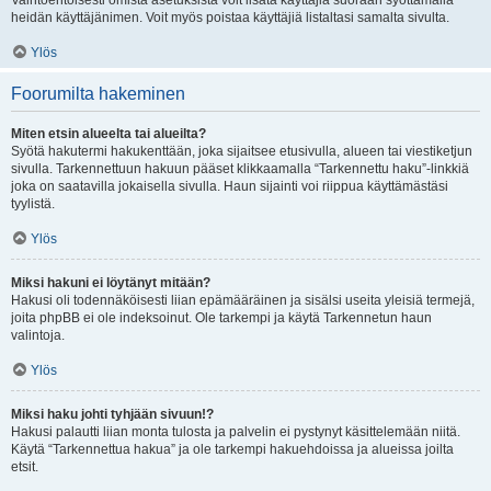
Vaihtoehtoisesti omista asetuksista voit lisätä käyttäjiä suoraan syöttämällä
heidän käyttäjänimen. Voit myös poistaa käyttäjiä listaltasi samalta sivulta.
Ylös
Foorumilta hakeminen
Miten etsin alueelta tai alueilta?
Syötä hakutermi hakukenttään, joka sijaitsee etusivulla, alueen tai viestiketjun
sivulla. Tarkennettuun hakuun pääset klikkaamalla “Tarkennettu haku”-linkkiä
joka on saatavilla jokaisella sivulla. Haun sijainti voi riippua käyttämästäsi
tyylistä.
Ylös
Miksi hakuni ei löytänyt mitään?
Hakusi oli todennäköisesti liian epämääräinen ja sisälsi useita yleisiä termejä,
joita phpBB ei ole indeksoinut. Ole tarkempi ja käytä Tarkennetun haun
valintoja.
Ylös
Miksi haku johti tyhjään sivuun!?
Hakusi palautti liian monta tulosta ja palvelin ei pystynyt käsittelemään niitä.
Käytä “Tarkennettua hakua” ja ole tarkempi hakuehdoissa ja alueissa joilta
etsit.