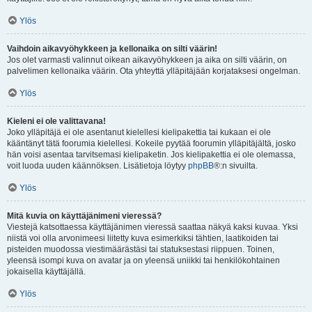
Ylös
Vaihdoin aikavyöhykkeen ja kellonaika on silti väärin!
Jos olet varmasti valinnut oikean aikavyöhykkeen ja aika on silti väärin, on
palvelimen kellonaika väärin. Ota yhteyttä ylläpitäjään korjataksesi ongelman.
Ylös
Kieleni ei ole valittavana!
Joko ylläpitäjä ei ole asentanut kielellesi kielipakettia tai kukaan ei ole
kääntänyt tätä foorumia kielellesi. Kokeile pyytää foorumin ylläpitäjältä, josko
hän voisi asentaa tarvitsemasi kielipaketin. Jos kielipakettia ei ole olemassa,
voit luoda uuden käännöksen. Lisätietoja löytyy
phpBB
®:n sivuilta.
Ylös
Mitä kuvia on käyttäjänimeni vieressä?
Viestejä katsottaessa käyttäjänimen vieressä saattaa näkyä kaksi kuvaa. Yksi
niistä voi olla arvonimeesi liitetty kuva esimerkiksi tähtien, laatikoiden tai
pisteiden muodossa viestimäärästäsi tai statuksestasi riippuen. Toinen,
yleensä isompi kuva on avatar ja on yleensä uniikki tai henkilökohtainen
jokaisella käyttäjällä.
Ylös