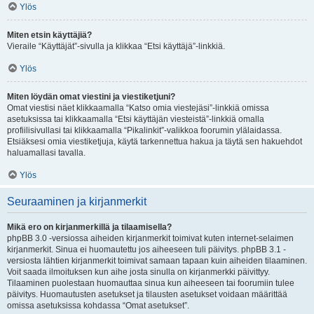
Ylös
Miten etsin käyttäjiä?
Vieraile “Käyttäjät”-sivulla ja klikkaa “Etsi käyttäjä”-linkkiä.
Ylös
Miten löydän omat viestini ja viestiketjuni?
Omat viestisi näet klikkaamalla “Katso omia viestejäsi”-linkkiä omissa
asetuksissa tai klikkaamalla “Etsi käyttäjän viesteistä”-linkkiä omalla
profiilisivullasi tai klikkaamalla “Pikalinkit”-valikkoa foorumin ylälaidassa.
Etsiäksesi omia viestiketjuja, käytä tarkennettua hakua ja täytä sen hakuehdot
haluamallasi tavalla.
Ylös
Seuraaminen ja kirjanmerkit
Mikä ero on kirjanmerkillä ja tilaamisella?
phpBB 3.0 -versiossa aiheiden kirjanmerkit toimivat kuten internet-selaimen
kirjanmerkit. Sinua ei huomautettu jos aiheeseen tuli päivitys. phpBB 3.1 -
versiosta lähtien kirjanmerkit toimivat samaan tapaan kuin aiheiden tilaaminen.
Voit saada ilmoituksen kun aihe josta sinulla on kirjanmerkki päivittyy.
Tilaaminen puolestaan huomauttaa sinua kun aiheeseen tai foorumiin tulee
päivitys. Huomautusten asetukset ja tilausten asetukset voidaan määrittää
omissa asetuksissa kohdassa “Omat asetukset”.