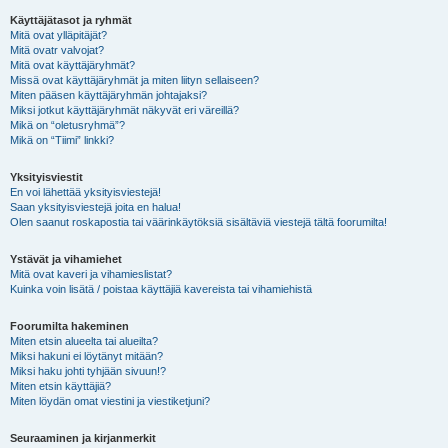
Käyttäjätasot ja ryhmät
Mitä ovat ylläpitäjät?
Mitä ovatr valvojat?
Mitä ovat käyttäjäryhmät?
Missä ovat käyttäjäryhmät ja miten liityn sellaiseen?
Miten pääsen käyttäjäryhmän johtajaksi?
Miksi jotkut käyttäjäryhmät näkyvät eri väreillä?
Mikä on “oletusryhmä”?
Mikä on “Tiimi” linkki?
Yksityisviestit
En voi lähettää yksityisviestejä!
Saan yksityisviestejä joita en halua!
Olen saanut roskapostia tai väärinkäytöksiä sisältäviä viestejä tältä foorumilta!
Ystävät ja vihamiehet
Mitä ovat kaveri ja vihamieslistat?
Kuinka voin lisätä / poistaa käyttäjiä kavereista tai vihamiehistä
Foorumilta hakeminen
Miten etsin alueelta tai alueilta?
Miksi hakuni ei löytänyt mitään?
Miksi haku johti tyhjään sivuun!?
Miten etsin käyttäjiä?
Miten löydän omat viestini ja viestiketjuni?
Seuraaminen ja kirjanmerkit