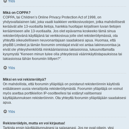
Ylös
Mikä on COPPA?
COPPA, tai Children’s Online Privacy Protection Act of 1998, on
yhdysvaltalainen laki, joka vaatii kaikkien verkkosivustojen, jotka mahdollisesti
keräävät alle 13-vuotiailta tietoja, hankkia huoltajan kirjallisen luvan tietojen
keräämiseen alle 13-vuotiaalta. Jos olet epävarma koskeeko tämä sinua
rekisteröityvänä käyttäjänä tai verkkosivua jolle olet rekisteröitymässä, ota
yhteyttä oikeudelliseen neuvonantajaan saadaksesi apua. Huomaa, että
phpBB Limited ja tämän foorumin omistajat eivät voi antaa lakineuvontaa ja
eivät ole yhteyshenkilöitä minkäänlaisissa lakiasioissa, lukuunottamatta
kysymystä “Keneen minun tulee olla yhteydessä väärinkäytöstapauksissa tai
lakiasioissa tähän foorumiin liittyen?”.
Ylös
Miksi en voi rekisteröityä?
On mahdollista, että foorumin ylläpitäjä on poistanut rekisteröinnin käytöstä
estääkseen uusia vierailijoita rekisteröitymästä. Foorumin ylläpitäjä on voinut
myös asettaa porttikiellon IP-osoitteellesi tai estänyt valitsemasi
käyttäjätunnuksen rekisteröinnin. Ota yhteyttä foorumin ylläpitäjään saadaksesi
apua.
Ylös
Rekisteröidyin, mutta en voi kirjautua!
Tarkista ensin käyttäjätunnuksesi ja salasanasi. Jos ne ovat oikein, yksi