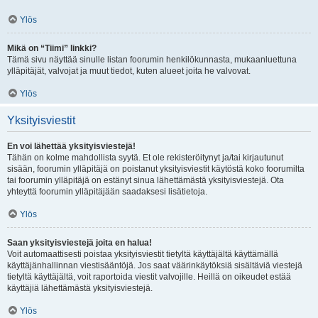
Ylös
Mikä on “Tiimi” linkki?
Tämä sivu näyttää sinulle listan foorumin henkilökunnasta, mukaanluettuna
ylläpitäjät, valvojat ja muut tiedot, kuten alueet joita he valvovat.
Ylös
Yksityisviestit
En voi lähettää yksityisviestejä!
Tähän on kolme mahdollista syytä. Et ole rekisteröitynyt ja/tai kirjautunut
sisään, foorumin ylläpitäjä on poistanut yksityisviestit käytöstä koko foorumilta
tai foorumin ylläpitäjä on estänyt sinua lähettämästä yksityisviestejä. Ota
yhteyttä foorumin ylläpitäjään saadaksesi lisätietoja.
Ylös
Saan yksityisviestejä joita en halua!
Voit automaattisesti poistaa yksityisviestit tietyltä käyttäjältä käyttämällä
käyttäjänhallinnan viestisääntöjä. Jos saat väärinkäytöksiä sisältäviä viestejä
tietyltä käyttäjältä, voit raportoida viestit valvojille. Heillä on oikeudet estää
käyttäjiä lähettämästä yksityisviestejä.
Ylös