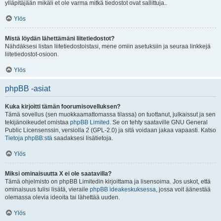
ylläpitäjään mikäli et ole varma mitkä tiedostot ovat sallittuja..
Ylös
Mistä löydän lähettämäni liitetiedostot?
Nähdäksesi listan liitetiedostoistasi, mene omiin asetuksiin ja seuraa linkkejä
liitetiedostot-osioon.
Ylös
phpBB -asiat
Kuka kirjoitti tämän foorumisovelluksen?
Tämä sovellus (sen muokkaamattomassa tilassa) on tuottanut, julkaissut ja sen
tekijänoikeudet omistaa
phpBB Limited
. Se on tehty saataville GNU General
Public Licensenssin, versiolla 2 (GPL-2.0) ja sitä voidaan jakaa vapaasti. Katso
Tietoja phpBB:stä
saadaksesi lisätietoja.
Ylös
Miksi ominaisuutta X ei ole saatavilla?
Tämä ohjelmisto on phpBB Limitedin kirjoittama ja lisensoima. Jos uskot, että
ominaisuus tulisi lisätä, vieraile
phpBB ideakeskuksessa
, jossa voit äänestää
olemassa olevia ideoita tai lähettää uuden.
Ylös