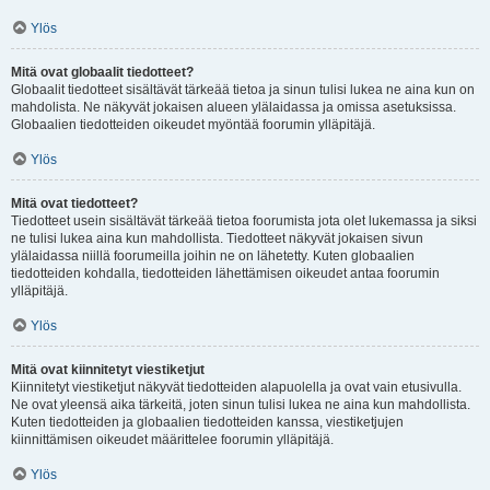
Ylös
Mitä ovat globaalit tiedotteet?
Globaalit tiedotteet sisältävät tärkeää tietoa ja sinun tulisi lukea ne aina kun on
mahdolista. Ne näkyvät jokaisen alueen ylälaidassa ja omissa asetuksissa.
Globaalien tiedotteiden oikeudet myöntää foorumin ylläpitäjä.
Ylös
Mitä ovat tiedotteet?
Tiedotteet usein sisältävät tärkeää tietoa foorumista jota olet lukemassa ja siksi
ne tulisi lukea aina kun mahdollista. Tiedotteet näkyvät jokaisen sivun
ylälaidassa niillä foorumeilla joihin ne on lähetetty. Kuten globaalien
tiedotteiden kohdalla, tiedotteiden lähettämisen oikeudet antaa foorumin
ylläpitäjä.
Ylös
Mitä ovat kiinnitetyt viestiketjut
Kiinnitetyt viestiketjut näkyvät tiedotteiden alapuolella ja ovat vain etusivulla.
Ne ovat yleensä aika tärkeitä, joten sinun tulisi lukea ne aina kun mahdollista.
Kuten tiedotteiden ja globaalien tiedotteiden kanssa, viestiketjujen
kiinnittämisen oikeudet määrittelee foorumin ylläpitäjä.
Ylös