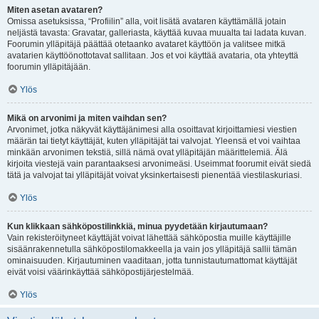
Miten asetan avataren?
Omissa asetuksissa, “Profiilin” alla, voit lisätä avataren käyttämällä jotain
neljästä tavasta: Gravatar, galleriasta, käyttää kuvaa muualta tai ladata kuvan.
Foorumin ylläpitäjä päättää otetaanko avataret käyttöön ja valitsee mitkä
avatarien käyttöönottotavat sallitaan. Jos et voi käyttää avataria, ota yhteyttä
foorumin ylläpitäjään.
Ylös
Mikä on arvonimi ja miten vaihdan sen?
Arvonimet, jotka näkyvät käyttäjänimesi alla osoittavat kirjoittamiesi viestien
määrän tai tietyt käyttäjät, kuten ylläpitäjät tai valvojat. Yleensä et voi vaihtaa
minkään arvonimen tekstiä, sillä nämä ovat ylläpitäjän määrittelemiä. Älä
kirjoita viestejä vain parantaaksesi arvonimeäsi. Useimmat foorumit eivät siedä
tätä ja valvojat tai ylläpitäjät voivat yksinkertaisesti pienentää viestilaskuriasi.
Ylös
Kun klikkaan sähköpostilinkkiä, minua pyydetään kirjautumaan?
Vain rekisteröityneet käyttäjät voivat lähettää sähköpostia muille käyttäjille
sisäänrakennetulla sähköpostilomakkeella ja vain jos ylläpitäjä sallii tämän
ominaisuuden. Kirjautuminen vaaditaan, jotta tunnistautumattomat käyttäjät
eivät voisi väärinkäyttää sähköpostijärjestelmää.
Ylös