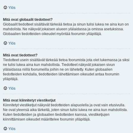
Ylös
Mitä ovat globaalit tiedotteet?
Globaalit tiedotteet sisältävät tärkeää tietoa ja sinun tulisi lukea ne aina kun on
mahdolista. Ne näkyvät jokaisen alueen ylälaidassa ja omissa asetuksissa.
Globaalien tiedotteiden oikeudet myöntää foorumin ylläpitäjä.
Ylös
Mitä ovat tiedotteet?
Tiedotteet usein sisältävät tärkeää tietoa foorumista jota olet lukemassa ja siksi
ne tulisi lukea aina kun mahdollista. Tiedotteet näkyvät jokaisen sivun
ylälaidassa niillä foorumeilla joihin ne on lähetetty. Kuten globaalien
tiedotteiden kohdalla, tiedotteiden lähettämisen oikeudet antaa foorumin
ylläpitäjä.
Ylös
Mitä ovat kiinnitetyt viestiketjut
Kiinnitetyt viestiketjut näkyvät tiedotteiden alapuolella ja ovat vain etusivulla.
Ne ovat yleensä aika tärkeitä, joten sinun tulisi lukea ne aina kun mahdollista.
Kuten tiedotteiden ja globaalien tiedotteiden kanssa, viestiketjujen
kiinnittämisen oikeudet määrittelee foorumin ylläpitäjä.
Ylös