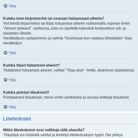
Ylös
Kuinka teen kirjanmerkin tai seuraan haluamaani aihetta?
Voit tehdä kirjanmekin tai tilata haluamasi aiheen valitsemalla sopivan linkin
“Aiheen työkalut” -valikossa, joka on sijoitettu kätevästi keskustelun ylä- ja
alalaidan lähelle.
Viestiketjuun vastaaminen ja valinta “Huomauta kun vastaus lähetetään” tilaa
viestiketjun.
Ylös
Kuinka tilaan haluamani alueen?
Tilataksesi haluamasi alueen, valitse “Tilaa alue” -linkki, aluesivun alalaidassa.
Ylös
Kuinka poistan tilaukseni?
Poistaaksesi tilauksiasi, mene omiin asetuksiisi ja seuraa linkkejä tilauksiisi.
Ylös
Liitetiedostot
Mitkä liitetiedostot ovat sallittuja tällä alueella?
Ylläpitäjä voi määrätä sallitut ja kielletyt liitetiedostojen tyypit. Ota yhteys