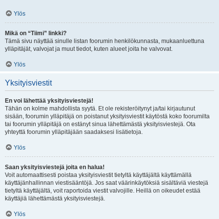
Ylös
Mikä on “Tiimi” linkki?
Tämä sivu näyttää sinulle listan foorumin henkilökunnasta, mukaanluettuna
ylläpitäjät, valvojat ja muut tiedot, kuten alueet joita he valvovat.
Ylös
Yksityisviestit
En voi lähettää yksityisviestejä!
Tähän on kolme mahdollista syytä. Et ole rekisteröitynyt ja/tai kirjautunut
sisään, foorumin ylläpitäjä on poistanut yksityisviestit käytöstä koko foorumilta
tai foorumin ylläpitäjä on estänyt sinua lähettämästä yksityisviestejä. Ota
yhteyttä foorumin ylläpitäjään saadaksesi lisätietoja.
Ylös
Saan yksityisviestejä joita en halua!
Voit automaattisesti poistaa yksityisviestit tietyltä käyttäjältä käyttämällä
käyttäjänhallinnan viestisääntöjä. Jos saat väärinkäytöksiä sisältäviä viestejä
tietyltä käyttäjältä, voit raportoida viestit valvojille. Heillä on oikeudet estää
käyttäjiä lähettämästä yksityisviestejä.
Ylös