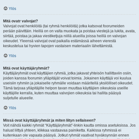
Ylös
Mitä ovatr valvojat?
Valvojat ovat henkilöitä (tai ryhmä henkilöitä) jotka katsovat foorumeiden
perään päivittäin. Heillä on on valta muokata ja poistaa viestejä ja lukita, avata,
siirtää, poistaa ja jakaa viestiketjuja niillä alueilla joissa heillä on valvojan
oikeudet. Yleensä valvojat ovat paikalla estämässä aiheen vierestä
keskustelua tai hyvien tapojen vastaisen materiaalin lähettämistä.
Ylös
Mitä ovat käyttäjäryhmät?
Käyttäjäryhmät ovat käyttäjien ryhmiä, jotka jakavat yhteisön hallittaviin osiin,
joiden kanssa foorumin ylläpitäjät voivat toimia. Jokainen käyttäjä voi kuulua
useisiin ryhmiin ja jokaiselle ryhmälle voidaan määritellä yksilölliset oikeudet.
Tämä tarjoaa ylläpitäjille helpon tavan muuttaa käyttäjien oikeuksia useille
käyttäjille kerralla, kuten muuttaa valvojien oikeuksia tai hallita pääsyä
suljetulle alueelle.
Ylös
Missä ovat käyttäjäryhmät ja miten liityn sellaiseen?
Voit nähdä kaikki ryhmät “Käyttäjäryhmät”-linkin kautta omissa asetuksissa. Jos
haluat liittyä yhteen, klikkaa vastaavaa painiketta. Kaikissa ryhmissä ei
kuitenkaan ole vapaata pääsyä. Jotkut ryhmät vaativat hyväksynnän ennen