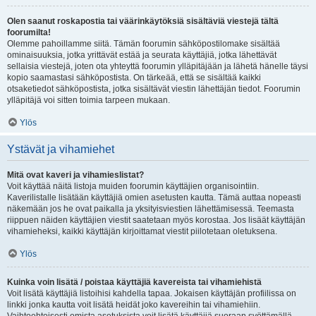
Olen saanut roskapostia tai väärinkäytöksiä sisältäviä viestejä tältä
foorumilta!
Olemme pahoillamme siitä. Tämän foorumin sähköpostilomake sisältää
ominaisuuksia, jotka yrittävät estää ja seurata käyttäjiä, jotka lähettävät
sellaisia viestejä, joten ota yhteyttä foorumin ylläpitäjään ja lähetä hänelle täysi
kopio saamastasi sähköpostista. On tärkeää, että se sisältää kaikki
otsaketiedot sähköpostista, jotka sisältävät viestin lähettäjän tiedot. Foorumin
ylläpitäjä voi sitten toimia tarpeen mukaan.
Ylös
Ystävät ja vihamiehet
Mitä ovat kaveri ja vihamieslistat?
Voit käyttää näitä listoja muiden foorumin käyttäjien organisointiin.
Kaverilistalle lisätään käyttäjiä omien asetusten kautta. Tämä auttaa nopeasti
näkemään jos he ovat paikalla ja yksityisviestien lähettämisessä. Teemasta
riippuen näiden käyttäjien viestit saatetaan myös korostaa. Jos lisäät käyttäjän
vihamieheksi, kaikki käyttäjän kirjoittamat viestit piilotetaan oletuksena.
Ylös
Kuinka voin lisätä / poistaa käyttäjiä kavereista tai vihamiehistä
Voit lisätä käyttäjiä listoihisi kahdella tapaa. Jokaisen käyttäjän profiilissa on
linkki jonka kautta voit lisätä heidät joko kavereihin tai vihamiehiin.