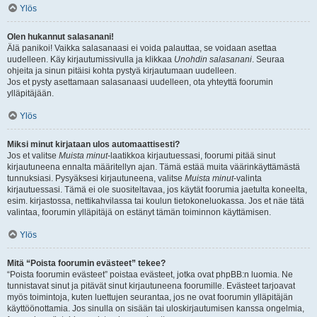
Ylös
Olen hukannut salasanani!
Älä panikoi! Vaikka salasanaasi ei voida palauttaa, se voidaan asettaa
uudelleen. Käy kirjautumissivulla ja klikkaa
Unohdin salasanani
. Seuraa
ohjeita ja sinun pitäisi kohta pystyä kirjautumaan uudelleen.
Jos et pysty asettamaan salasanaasi uudelleen, ota yhteyttä foorumin
ylläpitäjään.
Ylös
Miksi minut kirjataan ulos automaattisesti?
Jos et valitse
Muista minut
-laatikkoa kirjautuessasi, foorumi pitää sinut
kirjautuneena ennalta määritellyn ajan. Tämä estää muita väärinkäyttämästä
tunnuksiasi. Pysyäksesi kirjautuneena, valitse
Muista minut
-valinta
kirjautuessasi. Tämä ei ole suositeltavaa, jos käytät foorumia jaetulta koneelta,
esim. kirjastossa, nettikahvilassa tai koulun tietokoneluokassa. Jos et näe tätä
valintaa, foorumin ylläpitäjä on estänyt tämän toiminnon käyttämisen.
Ylös
Mitä “Poista foorumin evästeet” tekee?
“Poista foorumin evästeet” poistaa evästeet, jotka ovat phpBB:n luomia. Ne
tunnistavat sinut ja pitävät sinut kirjautuneena foorumille. Evästeet tarjoavat
myös toimintoja, kuten luettujen seurantaa, jos ne ovat foorumin ylläpitäjän
käyttöönottamia. Jos sinulla on sisään tai uloskirjautumisen kanssa ongelmia,