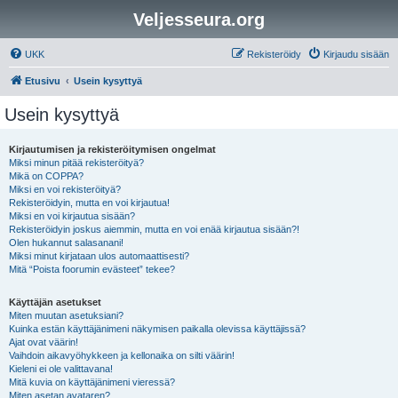
Veljesseura.org
UKK
Rekisteröidy
Kirjaudu sisään
Etusivu
Usein kysyttyä
Usein kysyttyä
Kirjautumisen ja rekisteröitymisen ongelmat
Miksi minun pitää rekisteröityä?
Mikä on COPPA?
Miksi en voi rekisteröityä?
Rekisteröidyin, mutta en voi kirjautua!
Miksi en voi kirjautua sisään?
Rekisteröidyin joskus aiemmin, mutta en voi enää kirjautua sisään?!
Olen hukannut salasanani!
Miksi minut kirjataan ulos automaattisesti?
Mitä “Poista foorumin evästeet” tekee?
Käyttäjän asetukset
Miten muutan asetuksiani?
Kuinka estän käyttäjänimeni näkymisen paikalla olevissa käyttäjissä?
Ajat ovat väärin!
Vaihdoin aikavyöhykkeen ja kellonaika on silti väärin!
Kieleni ei ole valittavana!
Mitä kuvia on käyttäjänimeni vieressä?
Miten asetan avataren?