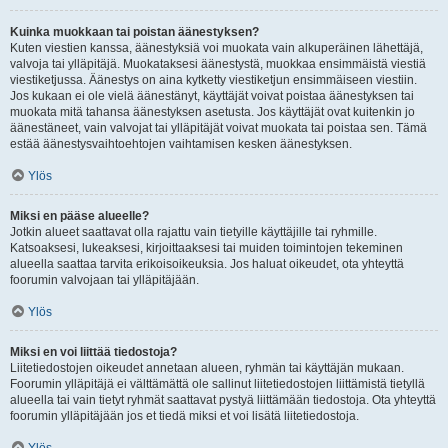
Kuinka muokkaan tai poistan äänestyksen?
Kuten viestien kanssa, äänestyksiä voi muokata vain alkuperäinen lähettäjä,
valvoja tai ylläpitäjä. Muokataksesi äänestystä, muokkaa ensimmäistä viestiä
viestiketjussa. Äänestys on aina kytketty viestiketjun ensimmäiseen viestiin.
Jos kukaan ei ole vielä äänestänyt, käyttäjät voivat poistaa äänestyksen tai
muokata mitä tahansa äänestyksen asetusta. Jos käyttäjät ovat kuitenkin jo
äänestäneet, vain valvojat tai ylläpitäjät voivat muokata tai poistaa sen. Tämä
estää äänestysvaihtoehtojen vaihtamisen kesken äänestyksen.
Ylös
Miksi en pääse alueelle?
Jotkin alueet saattavat olla rajattu vain tietyille käyttäjille tai ryhmille.
Katsoaksesi, lukeaksesi, kirjoittaaksesi tai muiden toimintojen tekeminen
alueella saattaa tarvita erikoisoikeuksia. Jos haluat oikeudet, ota yhteyttä
foorumin valvojaan tai ylläpitäjään.
Ylös
Miksi en voi liittää tiedostoja?
Liitetiedostojen oikeudet annetaan alueen, ryhmän tai käyttäjän mukaan.
Foorumin ylläpitäjä ei välttämättä ole sallinut liitetiedostojen liittämistä tietyllä
alueella tai vain tietyt ryhmät saattavat pystyä liittämään tiedostoja. Ota yhteyttä
foorumin ylläpitäjään jos et tiedä miksi et voi lisätä liitetiedostoja.