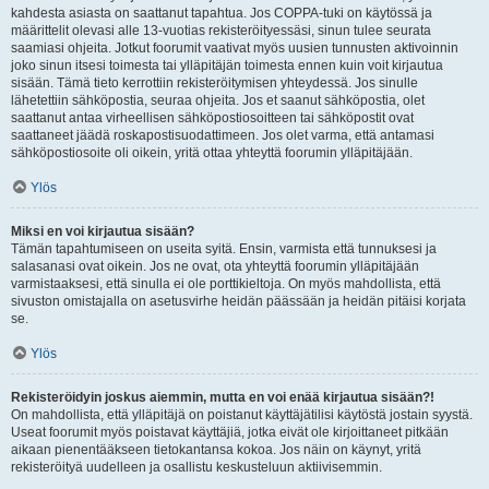
kahdesta asiasta on saattanut tapahtua. Jos COPPA-tuki on käytössä ja
määrittelit olevasi alle 13-vuotias rekisteröityessäsi, sinun tulee seurata
saamiasi ohjeita. Jotkut foorumit vaativat myös uusien tunnusten aktivoinnin
joko sinun itsesi toimesta tai ylläpitäjän toimesta ennen kuin voit kirjautua
sisään. Tämä tieto kerrottiin rekisteröitymisen yhteydessä. Jos sinulle
lähetettiin sähköpostia, seuraa ohjeita. Jos et saanut sähköpostia, olet
saattanut antaa virheellisen sähköpostiosoitteen tai sähköpostit ovat
saattaneet jäädä roskapostisuodattimeen. Jos olet varma, että antamasi
sähköpostiosoite oli oikein, yritä ottaa yhteyttä foorumin ylläpitäjään.
Ylös
Miksi en voi kirjautua sisään?
Tämän tapahtumiseen on useita syitä. Ensin, varmista että tunnuksesi ja
salasanasi ovat oikein. Jos ne ovat, ota yhteyttä foorumin ylläpitäjään
varmistaaksesi, että sinulla ei ole porttikieltoja. On myös mahdollista, että
sivuston omistajalla on asetusvirhe heidän päässään ja heidän pitäisi korjata
se.
Ylös
Rekisteröidyin joskus aiemmin, mutta en voi enää kirjautua sisään?!
On mahdollista, että ylläpitäjä on poistanut käyttäjätilisi käytöstä jostain syystä.
Useat foorumit myös poistavat käyttäjiä, jotka eivät ole kirjoittaneet pitkään
aikaan pienentääkseen tietokantansa kokoa. Jos näin on käynyt, yritä
rekisteröityä uudelleen ja osallistu keskusteluun aktiivisemmin.