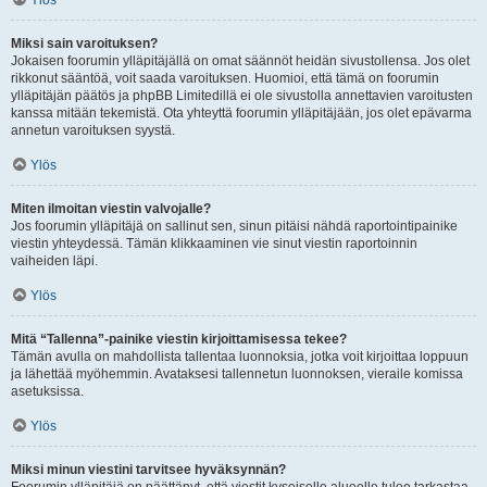
Ylös
Miksi sain varoituksen?
Jokaisen foorumin ylläpitäjällä on omat säännöt heidän sivustollensa. Jos olet
rikkonut sääntöä, voit saada varoituksen. Huomioi, että tämä on foorumin
ylläpitäjän päätös ja phpBB Limitedillä ei ole sivustolla annettavien varoitusten
kanssa mitään tekemistä. Ota yhteyttä foorumin ylläpitäjään, jos olet epävarma
annetun varoituksen syystä.
Ylös
Miten ilmoitan viestin valvojalle?
Jos foorumin ylläpitäjä on sallinut sen, sinun pitäisi nähdä raportointipainike
viestin yhteydessä. Tämän klikkaaminen vie sinut viestin raportoinnin
vaiheiden läpi.
Ylös
Mitä “Tallenna”-painike viestin kirjoittamisessa tekee?
Tämän avulla on mahdollista tallentaa luonnoksia, jotka voit kirjoittaa loppuun
ja lähettää myöhemmin. Avataksesi tallennetun luonnoksen, vieraile komissa
asetuksissa.
Ylös
Miksi minun viestini tarvitsee hyväksynnän?