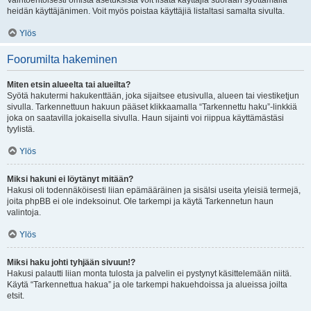
Vaihtoehtoisesti omista asetuksista voit lisätä käyttäjiä suoraan syöttämällä
heidän käyttäjänimen. Voit myös poistaa käyttäjiä listaltasi samalta sivulta.
Ylös
Foorumilta hakeminen
Miten etsin alueelta tai alueilta?
Syötä hakutermi hakukenttään, joka sijaitsee etusivulla, alueen tai viestiketjun
sivulla. Tarkennettuun hakuun pääset klikkaamalla “Tarkennettu haku”-linkkiä
joka on saatavilla jokaisella sivulla. Haun sijainti voi riippua käyttämästäsi
tyylistä.
Ylös
Miksi hakuni ei löytänyt mitään?
Hakusi oli todennäköisesti liian epämääräinen ja sisälsi useita yleisiä termejä,
joita phpBB ei ole indeksoinut. Ole tarkempi ja käytä Tarkennetun haun
valintoja.
Ylös
Miksi haku johti tyhjään sivuun!?
Hakusi palautti liian monta tulosta ja palvelin ei pystynyt käsittelemään niitä.
Käytä “Tarkennettua hakua” ja ole tarkempi hakuehdoissa ja alueissa joilta
etsit.