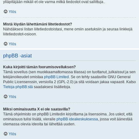
ylläpitäjään mikäli et ole varma mitkä tiedostot ovat sallittuja..
Ylös
Mistä löydän lähettämäni liitetiedostot?
Nähdäksesi listan liitetiedostoistasi, mene omiin asetuksiin ja seuraa linkkejä
liitetiedostot-osioon.
Ylös
phpBB -asiat
Kuka kirjoitti tämän foorumisovelluksen?
Tämä sovellus (sen muokkaamattomassa tilassa) on tuottanut, julkaissut ja sen
tekijänoikeudet omistaa
phpBB Limited
. Se on tehty saataville GNU General
Public Licensenssin, versiolla 2 (GPL-2.0) ja sitä voidaan jakaa vapaasti. Katso
Tietoja phpBB:stä
saadaksesi lisätietoja.
Ylös
Miksi ominaisuutta X ei ole saatavilla?
Tämä ohjelmisto on phpBB Limitedin kirjoittama ja lisensoima. Jos uskot, että
ominaisuus tulisi lisätä, vieraile
phpBB ideakeskuksessa
, jossa voit äänestää
olemassa olevia ideoita tai lähettää uuden.
Ylös