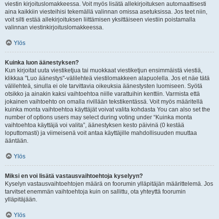
viestin kirjoituslomakkeessa. Voit myös lisätä allekirjoituksen automaattisesti
aina kaikkiin viesteihisi tekemällä valinnan omissa asetuksissa. Jos teet niin,
voit silti estää allekirjoituksen liittämisen yksittäiseen viestiin poistamalla
valinnan viestinkirjoituslomakkeessa.
Ylös
Kuinka luon äänestyksen?
Kun kirjoitat uuta viestiketjua tai muokkaat viestiketjun ensimmäistä viestiä,
klikkaa "Luo äänestys"-välilehteä viestilomakkeen alapuolella. Jos et näe tätä
välilehteä, sinulla ei ole tarvittavia oikeuksia äänestysten luomiseen. Syötä
otsikko ja ainakin kaksi vaihtoehtoa niille varattuihin kenttiin. Varmista että
jokainen vaihtoehto on omalla rivillään tekstikentässä. Voit myös määritellä
kuinka monta vaihtoehtoa käyttäjät voivat valita kohdasta You can also set the
number of options users may select during voting under “Kuinka monta
vaihtoehtoa käyttäjä voi valita”, äänestyksen kesto päivinä (0 kestää
loputtomasti) ja viimeisenä voit antaa käyttäjille mahdollisuuden muuttaa
ääntään.
Ylös
Miksi en voi lisätä vastausvaihtoehtoja kyselyyn?
Kyselyn vastausvaihtoehtojen määrä on foorumin ylläpitäjän määrittelemä. Jos
tarvitset enemmän vaihtoehtoja kuin on sallittu, ota yhteyttä foorumin
ylläpitäjään.
Ylös