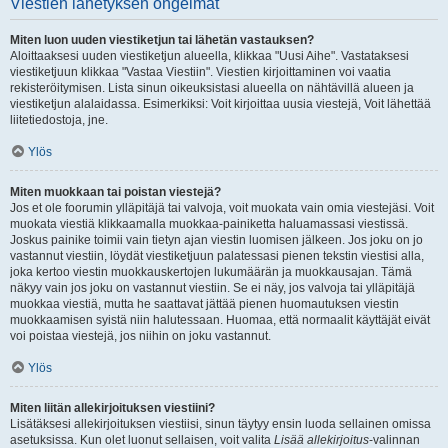
Viestien lähetyksen ongelmat
Miten luon uuden viestiketjun tai lähetän vastauksen?
Aloittaaksesi uuden viestiketjun alueella, klikkaa "Uusi Aihe". Vastataksesi
viestiketjuun klikkaa "Vastaa Viestiin". Viestien kirjoittaminen voi vaatia
rekisteröitymisen. Lista sinun oikeuksistasi alueella on nähtävillä alueen ja
viestiketjun alalaidassa. Esimerkiksi: Voit kirjoittaa uusia viestejä, Voit lähettää
liitetiedostoja, jne.
Ylös
Miten muokkaan tai poistan viestejä?
Jos et ole foorumin ylläpitäjä tai valvoja, voit muokata vain omia viestejäsi. Voit
muokata viestiä klikkaamalla muokkaa-painiketta haluamassasi viestissä.
Joskus painike toimii vain tietyn ajan viestin luomisen jälkeen. Jos joku on jo
vastannut viestiin, löydät viestiketjuun palatessasi pienen tekstin viestisi alla,
joka kertoo viestin muokkauskertojen lukumäärän ja muokkausajan. Tämä
näkyy vain jos joku on vastannut viestiin. Se ei näy, jos valvoja tai ylläpitäjä
muokkaa viestiä, mutta he saattavat jättää pienen huomautuksen viestin
muokkaamisen syistä niin halutessaan. Huomaa, että normaalit käyttäjät eivät
voi poistaa viestejä, jos niihin on joku vastannut.
Ylös
Miten liitän allekirjoituksen viestiini?
Lisätäksesi allekirjoituksen viestiisi, sinun täytyy ensin luoda sellainen omissa
asetuksissa. Kun olet luonut sellaisen, voit valita
Lisää allekirjoitus
-valinnan