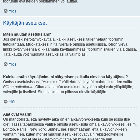
foorumin evästeiden poistaminen voi auttaa.
Ylös
Käyttäjän asetukset
Miten muutan asetuksiani?
Jos olet rekisteröitynyt käyttäjä, kaikki asetuksesi tallennetaan foorumin
tietokantaan. Muokataksesi niitä, vieraile omissa asetuksissa, johon vievä
linkki löytyy yleensä klikkaamalla käyttäjänimeäsi foorumin sivujen ylälaidassa.
Tätä kautta voit muokata asetuksiasi ja valintojasi.
Ylös
Kuinka estän käyttäjänimeni näkymisen paikalla olevissa käyttäjissä?
Omissa asetuksissasi, “Asetukset”-välilehdellä, löydät mahdollisuuden valita
Piilota paikallaolo
. Ottamalla tämän asetuksen käyttöön näyt vain ylläpitäjille,
valvojille ja itsellesi. Sinut lasketaan piilossa oleviin käyttäjiin.
Ylös
Ajat ovat väärin!
On mahdollista, että näytetty aika on eri aikavyöhykkeeltä kuin se jossa itse
olet. Tässä tapauksessa valitse omista asetuksista oma aikavyöhykkeesi, esim.
Lontoo, Pariisi, New York, Sidney, jne. Huomaathan, että aikavyöhykkeen
vaihtaminen, kuten monet muutkin asetukset ovat vain rekisteröityneille
käyttäjille. Jos et ole rekisteröitynyt, tämä on hyvä aika tehdä niin.