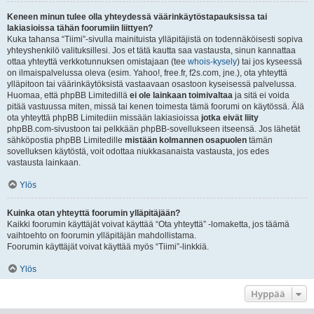
Keneen minun tulee olla yhteydessä väärinkäytöstapauksissa tai
lakiasioissa tähän foorumiin liittyen?
Kuka tahansa “Tiimi”-sivulla mainituista ylläpitäjistä on todennäköisesti sopiva
yhteyshenkilö valituksillesi. Jos et tätä kautta saa vastausta, sinun kannattaa
ottaa yhteyttä verkkotunnuksen omistajaan (tee
whois-kysely
) tai jos kyseessä
on ilmaispalvelussa oleva (esim. Yahoo!, free.fr, f2s.com, jne.), ota yhteyttä
ylläpitoon tai väärinkäytöksistä vastaavaan osastoon kyseisessä palvelussa.
Huomaa, että phpBB Limitedillä
ei ole lainkaan toimivaltaa
ja sitä ei voida
pitää vastuussa miten, missä tai kenen toimesta tämä foorumi on käytössä. Älä
ota yhteyttä phpBB Limitediin missään lakiasioissa
jotka eivät liity
phpBB.com-sivustoon tai pelkkään phpBB-sovellukseen itseensä. Jos lähetät
sähköpostia phpBB Limitedille
mistään kolmannen osapuolen
tämän
sovelluksen käytöstä, voit odottaa niukkasanaista vastausta, jos edes
vastausta lainkaan.
Ylös
Kuinka otan yhteyttä foorumin ylläpitäjään?
Kaikki foorumin käyttäjät voivat käyttää “Ota yhteyttä” -lomaketta, jos täämä
vaihtoehto on foorumin ylläpitäjän mahdollistama.
Foorumin käyttäjät voivat käyttää myös “Tiimi”-linkkiä.
Ylös
Hyppää