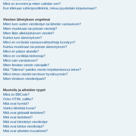
Mikä on arvonimi ja miten vaihdan sen?
Kun klikkaan sähköpostilinkkiä, minua pyydetään kirjautumaan?
Viestien lähetyksen ongelmat
Miten luon uuden viestiketjun tai lähetän vastauksen?
Miten muokkaan tai poistan viestejä?
Miten liitän allekirjoituksen viestiini?
Kuinka luon äänestyksen?
Miksi en voi lisätä vastausvaihtoehtoja kyselyyn?
Kuinka muokkaan tai poistan äänestyksen?
Miksi en pääse alueelle?
Miksi en voi liittää tiedostoja?
Miksi sain varoituksen?
Miten ilmoitan viestin valvojalle?
Mitä “Tallenna”-painike viestin kirjoittamisessa tekee?
Miksi minun viestini tarvitsee hyväksynnän?
Miten tönäisen viestiketjuani?
Muotoilu ja aiheiden tyypit
Mikä on BBCode?
Onko HTML sallittu?
Mitä ovat hymiöt?
Voinko lähettää kuvia?
Mitä ovat globaalit tiedotteet?
Mitä ovat tiedotteet?
Mitä ovat kiinnitetyt viestiketjut
Mitä ovat lukitut viestiketjut?
Mitä ovat aiheiden kuvakkeet?