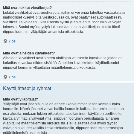
Mitä ovat lukitut viestiketjut?
Lukitut viestiketjut ovat viestiketjuja, joihin ei voi enää lähettää vastauksia ja
mahdolliset kyselyt joita viestiketjussa oli, ovat päättyneet automaattisesti.
Viestiketjuja voidaan lukita useista syistä ylläpitäjän tai foorumin valvojan
toimesta. Saatat myös pystyä lukitsemaan oman viestiketjusi, mutta tämä
riippuu foorumin ylläpitäjän antamista oikeuksista.
Ylös
Mitä ovat aiheiden kuvakkeet?
Aiheiden kuvakkeet ovat aiheen aloittajan valitsemia kuvakkeita joiden on
tarkoitus kuvastaa niiden sisältöä. Aiheiden kuvakkeiden käyttöoikeudet
riippuvat foorumin ylläpitäjän määrittelemistä oikeuksista.
Ylös
Käyttäjätasot ja ryhmät
Mitä ovat ylläpitäjät?
Ylläpitäjät ovat jäseniä joille on annettu korkeimman tason kontrolli koko
foorumiin. Nämä jäsenet voivat hallita foorumin kaikkia foorumin toiminnan
osa-alueita, mukaan lukien oikeuksien asettaminen, käyttäjien porttikiellot,
käyttäjäryhmät ja valvojat yms., riippuen foorumin perustajasta ja hänen
ylläpitäjille määrittelemistä oikeuksista. Heillä saattaa olla myös täydet
valvojan oikeudet kaikilla keskustelualueilla, riippuen foorumin perustajan
määrittelemistä asetuksista.