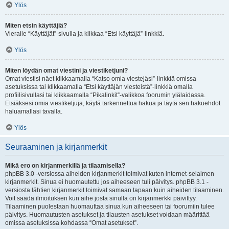
Ylös
Miten etsin käyttäjiä?
Vieraile “Käyttäjät”-sivulla ja klikkaa “Etsi käyttäjä”-linkkiä.
Ylös
Miten löydän omat viestini ja viestiketjuni?
Omat viestisi näet klikkaamalla “Katso omia viestejäsi”-linkkiä omissa
asetuksissa tai klikkaamalla “Etsi käyttäjän viesteistä”-linkkiä omalla
profiilisivullasi tai klikkaamalla “Pikalinkit”-valikkoa foorumin ylälaidassa.
Etsiäksesi omia viestiketjuja, käytä tarkennettua hakua ja täytä sen hakuehdot
haluamallasi tavalla.
Ylös
Seuraaminen ja kirjanmerkit
Mikä ero on kirjanmerkillä ja tilaamisella?
phpBB 3.0 -versiossa aiheiden kirjanmerkit toimivat kuten internet-selaimen
kirjanmerkit. Sinua ei huomautettu jos aiheeseen tuli päivitys. phpBB 3.1 -
versiosta lähtien kirjanmerkit toimivat samaan tapaan kuin aiheiden tilaaminen.
Voit saada ilmoituksen kun aihe josta sinulla on kirjanmerkki päivittyy.
Tilaaminen puolestaan huomauttaa sinua kun aiheeseen tai foorumiin tulee
päivitys. Huomautusten asetukset ja tilausten asetukset voidaan määrittää
omissa asetuksissa kohdassa “Omat asetukset”.