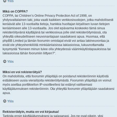
Ylös
Mikä on COPPA?
COPPA, tai Children’s Online Privacy Protection Act of 1998, on
yhdysvaltalainen laki, joka vaatii kaikkien verkkosivustojen, jotka mahdollisesti
keräävät alle 13-vuotiailta tietoja, hankkia huoltajan kirjallisen luvan tietojen
keräämiseen alle 13-vuotiaalta. Jos olet epävarma koskeeko tämä sinua
rekisteröityvänä käyttäjänä tai verkkosivua jolle olet rekisteröitymässä, ota
yhteyttä oikeudelliseen neuvonantajaan saadaksesi apua. Huomaa, että
phpBB Limited ja tämän foorumin omistajat eivät voi antaa lakineuvontaa ja
eivät ole yhteyshenkilöitä minkäänlaisissa lakiasioissa, lukuunottamatta
kysymystä “Keneen minun tulee olla yhteydessä väärinkäytöstapauksissa tai
lakiasioissa tähän foorumiin liittyen?”.
Ylös
Miksi en voi rekisteröityä?
On mahdollista, että foorumin ylläpitäjä on poistanut rekisteröinnin käytöstä
estääkseen uusia vierailijoita rekisteröitymästä. Foorumin ylläpitäjä on voinut
myös asettaa porttikiellon IP-osoitteellesi tai estänyt valitsemasi
käyttäjätunnuksen rekisteröinnin. Ota yhteyttä foorumin ylläpitäjään saadaksesi
apua.
Ylös
Rekisteröidyin, mutta en voi kirjautua!
Tarkista ensin käyttäjätunnuksesi ja salasanasi. Jos ne ovat oikein, yksi