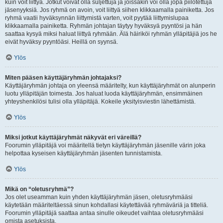
kuin voit liittyä. Jotkut voivat olla suljettuja ja joissakin voi olla jopa piilotettuja
jäsenyyksiä. Jos ryhmä on avoin, voit liittyä siihen klikkaamalla painiketta. Jos
ryhmä vaatii hyväksynnän liittymistä varten, voit pyytää liittymislupaa
klikkaamalla painiketta. Ryhmän johtajan täytyy hyväksyä pyyntösi ja hän
saattaa kysyä miksi haluat liittyä ryhmään. Älä häiriköi ryhmän ylläpitäjiä jos he
eivät hyväksy pyyntöäsi. Heillä on syynsä.
Ylös
Miten pääsen käyttäjäryhmän johtajaksi?
Käyttäjäryhmän johtaja on yleensä määritelty, kun käyttäjäryhmät on alunperin
luotu ylläpitäjän toimesta. Jos haluat luoda käyttäjäryhmän, ensimmäinen
yhteyshenkilösi tulisi olla ylläpitäjä. Kokeile yksityisviestin lähettämistä.
Ylös
Miksi jotkut käyttäjäryhmät näkyvät eri väreillä?
Foorumin ylläpitäjä voi määritellä tietyn käyttäjäryhmän jäsenille värin joka
helpottaa kyseisen käyttäjäryhmän jäsenten tunnistamista.
Ylös
Mikä on “oletusryhmä”?
Jos olet useamman kuin yhden käyttäjäryhmän jäsen, oletusryhmääsi
käytetään määriteltäessä sinun kohdallasi käytettävää ryhmäväriä ja titteliä.
Foorumin ylläpitäjä saattaa antaa sinulle oikeudet vaihtaa oletusryhmääsi
omista asetuksista.