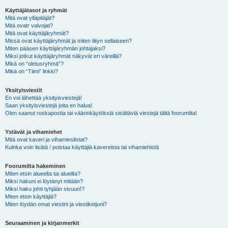
Käyttäjätasot ja ryhmät
Mitä ovat ylläpitäjät?
Mitä ovatr valvojat?
Mitä ovat käyttäjäryhmät?
Missä ovat käyttäjäryhmät ja miten liityn sellaiseen?
Miten pääsen käyttäjäryhmän johtajaksi?
Miksi jotkut käyttäjäryhmät näkyvät eri väreillä?
Mikä on “oletusryhmä”?
Mikä on “Tiimi” linkki?
Yksityisviestit
En voi lähettää yksityisviestejä!
Saan yksityisviestejä joita en halua!
Olen saanut roskapostia tai väärinkäytöksiä sisältäviä viestejä tältä foorumilta!
Ystävät ja vihamiehet
Mitä ovat kaveri ja vihamieslistat?
Kuinka voin lisätä / poistaa käyttäjiä kavereista tai vihamiehistä
Foorumilta hakeminen
Miten etsin alueelta tai alueilta?
Miksi hakuni ei löytänyt mitään?
Miksi haku johti tyhjään sivuun!?
Miten etsin käyttäjiä?
Miten löydän omat viestini ja viestiketjuni?
Seuraaminen ja kirjanmerkit