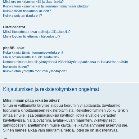
Mikä ero on kirjanmerkillä ja tilaamisella?
Kuinka teen kirjanmerkin tai seuraan haluamaani aihetta?
Kuinka tilaan haluamani alueen?
Kuinka poistan tilaukseni?
Liitetiedostot
Mitkä liitetiedostot ovat sallittuja tällä alueella?
Mistä löydän lähettämäni liitetiedostot?
phpBB -asiat
Kuka kirjoitti tämän foorumisovelluksen?
Miksi ominaisuutta X ei ole saatavilla?
Keneen minun tulee olla yhteydessä väärinkäytöstapauksissa tai lakiasioissa tähän
foorumiin liittyen?
Kuinka otan yhteyttä foorumin ylläpitäjään?
Kirjautumisen ja rekisteröitymisen ongelmat
Miksi minun pitää rekisteröityä?
Sinun ei välttämättä tarvitse, riippuu foorumin ylläpitäjästä, tarvitaanko
foorumilla kirjoittamiseen rekisteröitymistä. Rekisteröityminen voi kuitenkin
antaa sinulle lisää ominaisuuksia käyttöön, jotka eivät ole vieraiden
käytettävissä. Näitä ovat mm. avatar-kuvan määrittely, yksityisviestit,
sähköpostien lähettäminen muille käyttäjille, käyttäjäryhmien jäsenyys jne.
Siihen menee aikaa vain muutamia hetkiä, joten se on suositeltavaa.