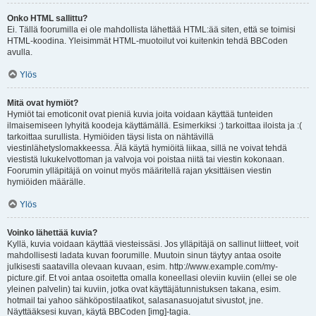
Onko HTML sallittu?
Ei. Tällä foorumilla ei ole mahdollista lähettää HTML:ää siten, että se toimisi
HTML-koodina. Yleisimmät HTML-muotoilut voi kuitenkin tehdä BBCoden
avulla.
Ylös
Mitä ovat hymiöt?
Hymiöt tai emoticonit ovat pieniä kuvia joita voidaan käyttää tunteiden
ilmaisemiseen lyhyitä koodeja käyttämällä. Esimerkiksi :) tarkoittaa iloista ja :(
tarkoittaa surullista. Hymiöiden täysi lista on nähtävillä
viestinlähetyslomakkeessa. Älä käytä hymiöitä liikaa, sillä ne voivat tehdä
viestistä lukukelvottoman ja valvoja voi poistaa niitä tai viestin kokonaan.
Foorumin ylläpitäjä on voinut myös määritellä rajan yksittäisen viestin
hymiöiden määrälle.
Ylös
Voinko lähettää kuvia?
Kyllä, kuvia voidaan käyttää viesteissäsi. Jos ylläpitäjä on sallinut liitteet, voit
mahdollisesti ladata kuvan foorumille. Muutoin sinun täytyy antaa osoite
julkisesti saatavilla olevaan kuvaan, esim. http://www.example.com/my-
picture.gif. Et voi antaa osoitetta omalla koneellasi oleviin kuviin (ellei se ole
yleinen palvelin) tai kuviin, jotka ovat käyttäjätunnistuksen takana, esim.
hotmail tai yahoo sähköpostilaatikot, salasanasuojatut sivustot, jne.
Näyttääksesi kuvan, käytä BBCoden [img]-tagia.