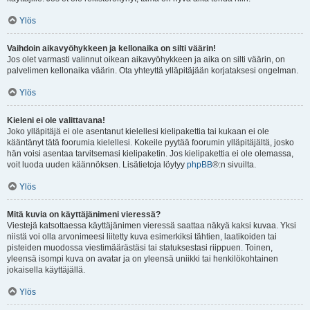
Ylös
Vaihdoin aikavyöhykkeen ja kellonaika on silti väärin!
Jos olet varmasti valinnut oikean aikavyöhykkeen ja aika on silti väärin, on
palvelimen kellonaika väärin. Ota yhteyttä ylläpitäjään korjataksesi ongelman.
Ylös
Kieleni ei ole valittavana!
Joko ylläpitäjä ei ole asentanut kielellesi kielipakettia tai kukaan ei ole
kääntänyt tätä foorumia kielellesi. Kokeile pyytää foorumin ylläpitäjältä, josko
hän voisi asentaa tarvitsemasi kielipaketin. Jos kielipakettia ei ole olemassa,
voit luoda uuden käännöksen. Lisätietoja löytyy
phpBB
®:n sivuilta.
Ylös
Mitä kuvia on käyttäjänimeni vieressä?
Viestejä katsottaessa käyttäjänimen vieressä saattaa näkyä kaksi kuvaa. Yksi
niistä voi olla arvonimeesi liitetty kuva esimerkiksi tähtien, laatikoiden tai
pisteiden muodossa viestimäärästäsi tai statuksestasi riippuen. Toinen,
yleensä isompi kuva on avatar ja on yleensä uniikki tai henkilökohtainen
jokaisella käyttäjällä.
Ylös