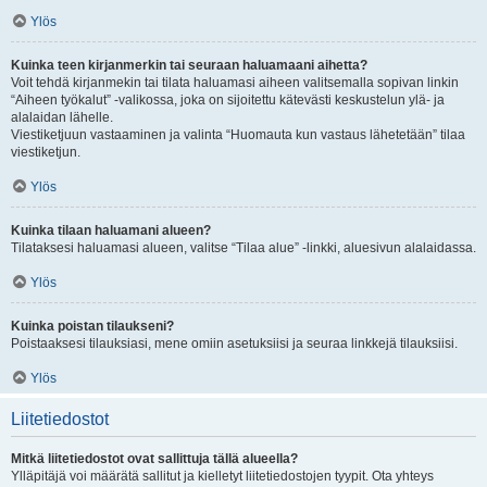
Ylös
Kuinka teen kirjanmerkin tai seuraan haluamaani aihetta?
Voit tehdä kirjanmekin tai tilata haluamasi aiheen valitsemalla sopivan linkin
“Aiheen työkalut” -valikossa, joka on sijoitettu kätevästi keskustelun ylä- ja
alalaidan lähelle.
Viestiketjuun vastaaminen ja valinta “Huomauta kun vastaus lähetetään” tilaa
viestiketjun.
Ylös
Kuinka tilaan haluamani alueen?
Tilataksesi haluamasi alueen, valitse “Tilaa alue” -linkki, aluesivun alalaidassa.
Ylös
Kuinka poistan tilaukseni?
Poistaaksesi tilauksiasi, mene omiin asetuksiisi ja seuraa linkkejä tilauksiisi.
Ylös
Liitetiedostot
Mitkä liitetiedostot ovat sallittuja tällä alueella?
Ylläpitäjä voi määrätä sallitut ja kielletyt liitetiedostojen tyypit. Ota yhteys