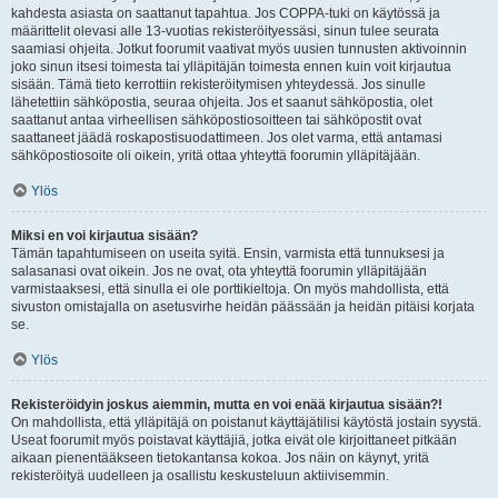
kahdesta asiasta on saattanut tapahtua. Jos COPPA-tuki on käytössä ja
määrittelit olevasi alle 13-vuotias rekisteröityessäsi, sinun tulee seurata
saamiasi ohjeita. Jotkut foorumit vaativat myös uusien tunnusten aktivoinnin
joko sinun itsesi toimesta tai ylläpitäjän toimesta ennen kuin voit kirjautua
sisään. Tämä tieto kerrottiin rekisteröitymisen yhteydessä. Jos sinulle
lähetettiin sähköpostia, seuraa ohjeita. Jos et saanut sähköpostia, olet
saattanut antaa virheellisen sähköpostiosoitteen tai sähköpostit ovat
saattaneet jäädä roskapostisuodattimeen. Jos olet varma, että antamasi
sähköpostiosoite oli oikein, yritä ottaa yhteyttä foorumin ylläpitäjään.
Ylös
Miksi en voi kirjautua sisään?
Tämän tapahtumiseen on useita syitä. Ensin, varmista että tunnuksesi ja
salasanasi ovat oikein. Jos ne ovat, ota yhteyttä foorumin ylläpitäjään
varmistaaksesi, että sinulla ei ole porttikieltoja. On myös mahdollista, että
sivuston omistajalla on asetusvirhe heidän päässään ja heidän pitäisi korjata
se.
Ylös
Rekisteröidyin joskus aiemmin, mutta en voi enää kirjautua sisään?!
On mahdollista, että ylläpitäjä on poistanut käyttäjätilisi käytöstä jostain syystä.
Useat foorumit myös poistavat käyttäjiä, jotka eivät ole kirjoittaneet pitkään
aikaan pienentääkseen tietokantansa kokoa. Jos näin on käynyt, yritä
rekisteröityä uudelleen ja osallistu keskusteluun aktiivisemmin.