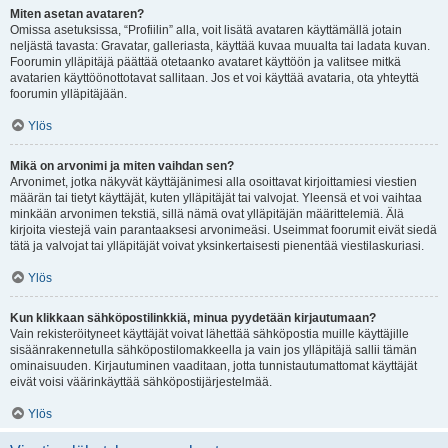
Miten asetan avataren?
Omissa asetuksissa, “Profiilin” alla, voit lisätä avataren käyttämällä jotain
neljästä tavasta: Gravatar, galleriasta, käyttää kuvaa muualta tai ladata kuvan.
Foorumin ylläpitäjä päättää otetaanko avataret käyttöön ja valitsee mitkä
avatarien käyttöönottotavat sallitaan. Jos et voi käyttää avataria, ota yhteyttä
foorumin ylläpitäjään.
Ylös
Mikä on arvonimi ja miten vaihdan sen?
Arvonimet, jotka näkyvät käyttäjänimesi alla osoittavat kirjoittamiesi viestien
määrän tai tietyt käyttäjät, kuten ylläpitäjät tai valvojat. Yleensä et voi vaihtaa
minkään arvonimen tekstiä, sillä nämä ovat ylläpitäjän määrittelemiä. Älä
kirjoita viestejä vain parantaaksesi arvonimeäsi. Useimmat foorumit eivät siedä
tätä ja valvojat tai ylläpitäjät voivat yksinkertaisesti pienentää viestilaskuriasi.
Ylös
Kun klikkaan sähköpostilinkkiä, minua pyydetään kirjautumaan?
Vain rekisteröityneet käyttäjät voivat lähettää sähköpostia muille käyttäjille
sisäänrakennetulla sähköpostilomakkeella ja vain jos ylläpitäjä sallii tämän
ominaisuuden. Kirjautuminen vaaditaan, jotta tunnistautumattomat käyttäjät
eivät voisi väärinkäyttää sähköpostijärjestelmää.
Ylös