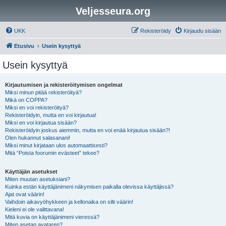
Veljesseura.org
UKK
Rekisteröidy
Kirjaudu sisään
Etusivu
Usein kysyttyä
Usein kysyttyä
Kirjautumisen ja rekisteröitymisen ongelmat
Miksi minun pitää rekisteröityä?
Mikä on COPPA?
Miksi en voi rekisteröityä?
Rekisteröidyin, mutta en voi kirjautua!
Miksi en voi kirjautua sisään?
Rekisteröidyin joskus aiemmin, mutta en voi enää kirjautua sisään?!
Olen hukannut salasanani!
Miksi minut kirjataan ulos automaattisesti?
Mitä “Poista foorumin evästeet” tekee?
Käyttäjän asetukset
Miten muutan asetuksiani?
Kuinka estän käyttäjänimeni näkymisen paikalla olevissa käyttäjissä?
Ajat ovat väärin!
Vaihdoin aikavyöhykkeen ja kellonaika on silti väärin!
Kieleni ei ole valittavana!
Mitä kuvia on käyttäjänimeni vieressä?
Miten asetan avataren?