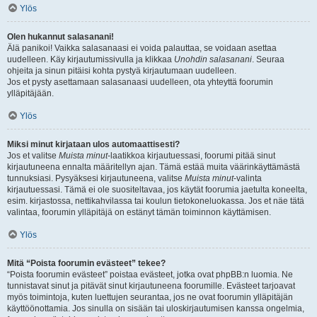
Ylös
Olen hukannut salasanani!
Älä panikoi! Vaikka salasanaasi ei voida palauttaa, se voidaan asettaa
uudelleen. Käy kirjautumissivulla ja klikkaa
Unohdin salasanani
. Seuraa
ohjeita ja sinun pitäisi kohta pystyä kirjautumaan uudelleen.
Jos et pysty asettamaan salasanaasi uudelleen, ota yhteyttä foorumin
ylläpitäjään.
Ylös
Miksi minut kirjataan ulos automaattisesti?
Jos et valitse
Muista minut
-laatikkoa kirjautuessasi, foorumi pitää sinut
kirjautuneena ennalta määritellyn ajan. Tämä estää muita väärinkäyttämästä
tunnuksiasi. Pysyäksesi kirjautuneena, valitse
Muista minut
-valinta
kirjautuessasi. Tämä ei ole suositeltavaa, jos käytät foorumia jaetulta koneelta,
esim. kirjastossa, nettikahvilassa tai koulun tietokoneluokassa. Jos et näe tätä
valintaa, foorumin ylläpitäjä on estänyt tämän toiminnon käyttämisen.
Ylös
Mitä “Poista foorumin evästeet” tekee?
“Poista foorumin evästeet” poistaa evästeet, jotka ovat phpBB:n luomia. Ne
tunnistavat sinut ja pitävät sinut kirjautuneena foorumille. Evästeet tarjoavat
myös toimintoja, kuten luettujen seurantaa, jos ne ovat foorumin ylläpitäjän
käyttöönottamia. Jos sinulla on sisään tai uloskirjautumisen kanssa ongelmia,