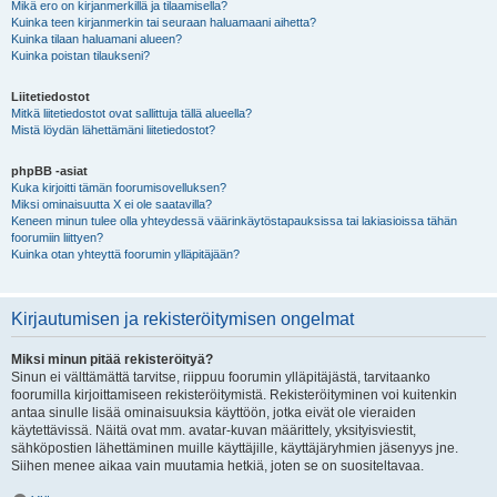
Mikä ero on kirjanmerkillä ja tilaamisella?
Kuinka teen kirjanmerkin tai seuraan haluamaani aihetta?
Kuinka tilaan haluamani alueen?
Kuinka poistan tilaukseni?
Liitetiedostot
Mitkä liitetiedostot ovat sallittuja tällä alueella?
Mistä löydän lähettämäni liitetiedostot?
phpBB -asiat
Kuka kirjoitti tämän foorumisovelluksen?
Miksi ominaisuutta X ei ole saatavilla?
Keneen minun tulee olla yhteydessä väärinkäytöstapauksissa tai lakiasioissa tähän
foorumiin liittyen?
Kuinka otan yhteyttä foorumin ylläpitäjään?
Kirjautumisen ja rekisteröitymisen ongelmat
Miksi minun pitää rekisteröityä?
Sinun ei välttämättä tarvitse, riippuu foorumin ylläpitäjästä, tarvitaanko
foorumilla kirjoittamiseen rekisteröitymistä. Rekisteröityminen voi kuitenkin
antaa sinulle lisää ominaisuuksia käyttöön, jotka eivät ole vieraiden
käytettävissä. Näitä ovat mm. avatar-kuvan määrittely, yksityisviestit,
sähköpostien lähettäminen muille käyttäjille, käyttäjäryhmien jäsenyys jne.
Siihen menee aikaa vain muutamia hetkiä, joten se on suositeltavaa.