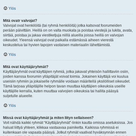
Ylös
Mitä ovatr valvojat?
Valvojat ovat henkilöitä (tai ryhmä henkilöitä) jotka katsovat foorumeiden
perään päivittäin. Heillä on on valta muokata ja poistaa viestejä ja lukita, avata,
siirtää, poistaa ja jakaa viestiketjuja niillä alueilla joissa heillä on valvojan
oikeudet. Yleensä valvojat ovat paikalla estämässä aiheen vierestä
keskustelua tai hyvien tapojen vastaisen materiaalin lähettämistä.
Ylös
Mitä ovat käyttäjäryhmät?
Käyttäjäryhmät ovat käyttäjien ryhmiä, jotka jakavat yhteisön hallittaviin osiin,
joiden kanssa foorumin ylläpitäjät voivat toimia. Jokainen käyttäjä voi kuulua
useisiin ryhmiin ja jokaiselle ryhmälle voidaan määritellä yksilölliset oikeudet.
Tämä tarjoaa ylläpitäjille helpon tavan muuttaa käyttäjien oikeuksia useille
käyttäjille kerralla, kuten muuttaa valvojien oikeuksia tai hallita pääsyä
suljetulle alueelle.
Ylös
Missä ovat käyttäjäryhmät ja miten liityn sellaiseen?
Voit nähdä kaikki ryhmät “Käyttäjäryhmät”-linkin kautta omissa asetuksissa. Jos
haluat liittyä yhteen, klikkaa vastaavaa painiketta. Kaikissa ryhmissä ei
kuitenkaan ole vapaata pääsyä. Jotkut ryhmät vaativat hyväksynnän ennen