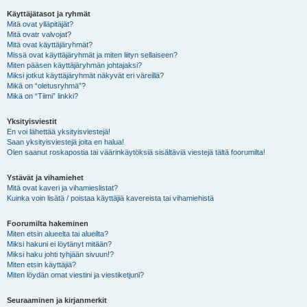
Käyttäjätasot ja ryhmät
Mitä ovat ylläpitäjät?
Mitä ovatr valvojat?
Mitä ovat käyttäjäryhmät?
Missä ovat käyttäjäryhmät ja miten liityn sellaiseen?
Miten pääsen käyttäjäryhmän johtajaksi?
Miksi jotkut käyttäjäryhmät näkyvät eri väreillä?
Mikä on “oletusryhmä”?
Mikä on “Tiimi” linkki?
Yksityisviestit
En voi lähettää yksityisviestejä!
Saan yksityisviestejä joita en halua!
Olen saanut roskapostia tai väärinkäytöksiä sisältäviä viestejä tältä foorumilta!
Ystävät ja vihamiehet
Mitä ovat kaveri ja vihamieslistat?
Kuinka voin lisätä / poistaa käyttäjiä kavereista tai vihamiehistä
Foorumilta hakeminen
Miten etsin alueelta tai alueilta?
Miksi hakuni ei löytänyt mitään?
Miksi haku johti tyhjään sivuun!?
Miten etsin käyttäjiä?
Miten löydän omat viestini ja viestiketjuni?
Seuraaminen ja kirjanmerkit