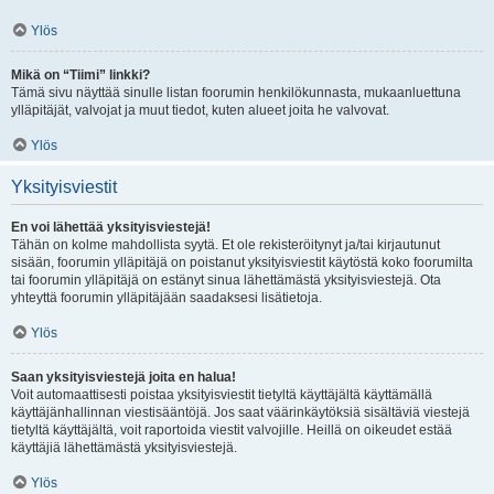
Ylös
Mikä on “Tiimi” linkki?
Tämä sivu näyttää sinulle listan foorumin henkilökunnasta, mukaanluettuna
ylläpitäjät, valvojat ja muut tiedot, kuten alueet joita he valvovat.
Ylös
Yksityisviestit
En voi lähettää yksityisviestejä!
Tähän on kolme mahdollista syytä. Et ole rekisteröitynyt ja/tai kirjautunut
sisään, foorumin ylläpitäjä on poistanut yksityisviestit käytöstä koko foorumilta
tai foorumin ylläpitäjä on estänyt sinua lähettämästä yksityisviestejä. Ota
yhteyttä foorumin ylläpitäjään saadaksesi lisätietoja.
Ylös
Saan yksityisviestejä joita en halua!
Voit automaattisesti poistaa yksityisviestit tietyltä käyttäjältä käyttämällä
käyttäjänhallinnan viestisääntöjä. Jos saat väärinkäytöksiä sisältäviä viestejä
tietyltä käyttäjältä, voit raportoida viestit valvojille. Heillä on oikeudet estää
käyttäjiä lähettämästä yksityisviestejä.
Ylös