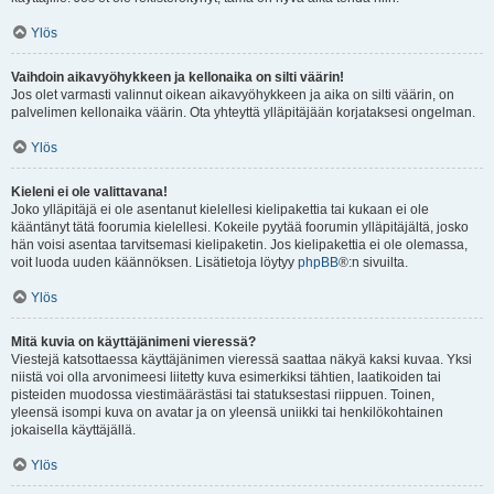
Ylös
Vaihdoin aikavyöhykkeen ja kellonaika on silti väärin!
Jos olet varmasti valinnut oikean aikavyöhykkeen ja aika on silti väärin, on
palvelimen kellonaika väärin. Ota yhteyttä ylläpitäjään korjataksesi ongelman.
Ylös
Kieleni ei ole valittavana!
Joko ylläpitäjä ei ole asentanut kielellesi kielipakettia tai kukaan ei ole
kääntänyt tätä foorumia kielellesi. Kokeile pyytää foorumin ylläpitäjältä, josko
hän voisi asentaa tarvitsemasi kielipaketin. Jos kielipakettia ei ole olemassa,
voit luoda uuden käännöksen. Lisätietoja löytyy
phpBB
®:n sivuilta.
Ylös
Mitä kuvia on käyttäjänimeni vieressä?
Viestejä katsottaessa käyttäjänimen vieressä saattaa näkyä kaksi kuvaa. Yksi
niistä voi olla arvonimeesi liitetty kuva esimerkiksi tähtien, laatikoiden tai
pisteiden muodossa viestimäärästäsi tai statuksestasi riippuen. Toinen,
yleensä isompi kuva on avatar ja on yleensä uniikki tai henkilökohtainen
jokaisella käyttäjällä.
Ylös