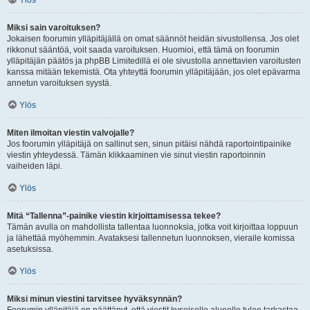
Ylös
Miksi sain varoituksen?
Jokaisen foorumin ylläpitäjällä on omat säännöt heidän sivustollensa. Jos olet
rikkonut sääntöä, voit saada varoituksen. Huomioi, että tämä on foorumin
ylläpitäjän päätös ja phpBB Limitedillä ei ole sivustolla annettavien varoitusten
kanssa mitään tekemistä. Ota yhteyttä foorumin ylläpitäjään, jos olet epävarma
annetun varoituksen syystä.
Ylös
Miten ilmoitan viestin valvojalle?
Jos foorumin ylläpitäjä on sallinut sen, sinun pitäisi nähdä raportointipainike
viestin yhteydessä. Tämän klikkaaminen vie sinut viestin raportoinnin
vaiheiden läpi.
Ylös
Mitä “Tallenna”-painike viestin kirjoittamisessa tekee?
Tämän avulla on mahdollista tallentaa luonnoksia, jotka voit kirjoittaa loppuun
ja lähettää myöhemmin. Avataksesi tallennetun luonnoksen, vieraile komissa
asetuksissa.
Ylös
Miksi minun viestini tarvitsee hyväksynnän?