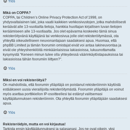
Ylös
Mikä on COPPA?
COPPA, tai Children’s Online Privacy Protection Act of 1998, on
yhdysvaltalainen laki, joka vaatii kaikkien verkkosivustojen, jotka mahdollisesti
keräävät alle 13-vuotiailta tietoja, hankkia huoltajan kirjallisen luvan tietojen
keräämiseen alle 13-vuotiaalta. Jos olet epävarma koskeeko tämä sinua
rekisteröityvänä käyttäjänä tai verkkosivua jolle olet rekisteröitymässä, ota
yhteyttä oikeudelliseen neuvonantajaan saadaksesi apua. Huomaa, että
phpBB Limited ja tämän foorumin omistajat eivät voi antaa lakineuvontaa ja
eivät ole yhteyshenkilöitä minkäänlaisissa lakiasioissa, lukuunottamatta
kysymystä “Keneen minun tulee olla yhteydessä väärinkäytöstapauksissa tai
lakiasioissa tähän foorumiin liittyen?”.
Ylös
Miksi en voi rekisteröityä?
On mahdollista, että foorumin ylläpitäjä on poistanut rekisteröinnin käytöstä
estääkseen uusia vierailijoita rekisteröitymästä. Foorumin ylläpitäjä on voinut
myös asettaa porttikiellon IP-osoitteellesi tai estänyt valitsemasi
käyttäjätunnuksen rekisteröinnin. Ota yhteyttä foorumin ylläpitäjään saadaksesi
apua.
Ylös
Rekisteröidyin, mutta en voi kirjautua!
Tarkista ensin käyttäjätunnuksesi ja salasanasi. Jos ne ovat oikein, yksi