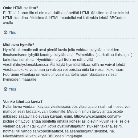
Onko HTML sallittu?
Ei. Tällä foorumilla ei ole mahdollista lähettää HTML:ää siten, että se toimisi
HTML-koodina. Yleisimmät HTML-muotoilut voi kuitenkin tehdä BBCoden
avulla.
Ylös
Mitä ovat hymiöt?
Hymiöt tai emoticonit ovat pieniä kuvia joita voidaan käyttää tunteiden
ilmaisemiseen lyhyitä koodeja käyttämällä. Esimerkiksi :) tarkoittaa iloista ja :(
tarkoittaa surullista. Hymiöiden täysi lista on nähtävillä
viestinlähetyslomakkeessa. Älä käytä hymiöitä liikaa, sillä ne voivat tehdä
viestistä lukukelvottoman ja valvoja voi poistaa niitä tai viestin kokonaan.
Foorumin ylläpitäjä on voinut myös määritellä rajan yksittäisen viestin
hymiöiden määrälle.
Ylös
Voinko lähettää kuvia?
Kyllä, kuvia voidaan käyttää viesteissäsi. Jos ylläpitäjä on sallinut liitteet, voit
mahdollisesti ladata kuvan foorumille. Muutoin sinun täytyy antaa osoite
julkisesti saatavilla olevaan kuvaan, esim. http://www.example.com/my-
picture.gif. Et voi antaa osoitetta omalla koneellasi oleviin kuviin (ellei se ole
yleinen palvelin) tai kuviin, jotka ovat käyttäjätunnistuksen takana, esim.
hotmail tai yahoo sähköpostilaatikot, salasanasuojatut sivustot, jne.
Näyttääksesi kuvan, käytä BBCoden [img]-tagia.