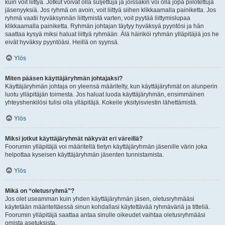
kuin voit liittyä. Jotkut voivat olla suljettuja ja joissakin voi olla jopa piilotettuja
jäsenyyksiä. Jos ryhmä on avoin, voit liittyä siihen klikkaamalla painiketta. Jos
ryhmä vaatii hyväksynnän liittymistä varten, voit pyytää liittymislupaa
klikkaamalla painiketta. Ryhmän johtajan täytyy hyväksyä pyyntösi ja hän
saattaa kysyä miksi haluat liittyä ryhmään. Älä häiriköi ryhmän ylläpitäjiä jos he
eivät hyväksy pyyntöäsi. Heillä on syynsä.
Ylös
Miten pääsen käyttäjäryhmän johtajaksi?
Käyttäjäryhmän johtaja on yleensä määritelty, kun käyttäjäryhmät on alunperin
luotu ylläpitäjän toimesta. Jos haluat luoda käyttäjäryhmän, ensimmäinen
yhteyshenkilösi tulisi olla ylläpitäjä. Kokeile yksityisviestin lähettämistä.
Ylös
Miksi jotkut käyttäjäryhmät näkyvät eri väreillä?
Foorumin ylläpitäjä voi määritellä tietyn käyttäjäryhmän jäsenille värin joka
helpottaa kyseisen käyttäjäryhmän jäsenten tunnistamista.
Ylös
Mikä on “oletusryhmä”?
Jos olet useamman kuin yhden käyttäjäryhmän jäsen, oletusryhmääsi
käytetään määriteltäessä sinun kohdallasi käytettävää ryhmäväriä ja titteliä.
Foorumin ylläpitäjä saattaa antaa sinulle oikeudet vaihtaa oletusryhmääsi
omista asetuksista.