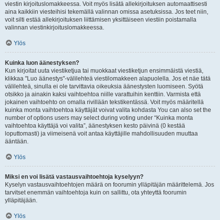
viestin kirjoituslomakkeessa. Voit myös lisätä allekirjoituksen automaattisesti
aina kaikkiin viesteihisi tekemällä valinnan omissa asetuksissa. Jos teet niin,
voit silti estää allekirjoituksen liittämisen yksittäiseen viestiin poistamalla
valinnan viestinkirjoituslomakkeessa.
Ylös
Kuinka luon äänestyksen?
Kun kirjoitat uuta viestiketjua tai muokkaat viestiketjun ensimmäistä viestiä,
klikkaa "Luo äänestys"-välilehteä viestilomakkeen alapuolella. Jos et näe tätä
välilehteä, sinulla ei ole tarvittavia oikeuksia äänestysten luomiseen. Syötä
otsikko ja ainakin kaksi vaihtoehtoa niille varattuihin kenttiin. Varmista että
jokainen vaihtoehto on omalla rivillään tekstikentässä. Voit myös määritellä
kuinka monta vaihtoehtoa käyttäjät voivat valita kohdasta You can also set the
number of options users may select during voting under “Kuinka monta
vaihtoehtoa käyttäjä voi valita”, äänestyksen kesto päivinä (0 kestää
loputtomasti) ja viimeisenä voit antaa käyttäjille mahdollisuuden muuttaa
ääntään.
Ylös
Miksi en voi lisätä vastausvaihtoehtoja kyselyyn?
Kyselyn vastausvaihtoehtojen määrä on foorumin ylläpitäjän määrittelemä. Jos
tarvitset enemmän vaihtoehtoja kuin on sallittu, ota yhteyttä foorumin
ylläpitäjään.
Ylös