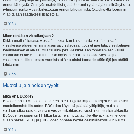
Foorumin ylläpitäjä on päättänyt, että viestit kyseiselle alueelle tulee tarkastaa
ennen lähetystä. On myös mahdollista, että foorumin ylläpitäjä on siirtänyt sinut
ryhmään, jonka viestit tarkistetaan ennen lähettämistä. Ota yhteyttä foorumin
ylläpitäjään saadaksesi lisätietoja.
Ylös
Miten tönäisen viestiketjuani?
Klikkaamalla “Tönaise viestiä” -linkkiä, kun katselet sitä, voit “tönäistä”
viestiketjua alueen ensimmäisen sivun yläosaan. Jos et näe tätä, viestiketjujen
tönäiseminen ei ole sallittua tai aika joka viestiketjujen tönäisemisen välillä
vaaditaan ei ole vielä kulunut. On myös mahdollista nostaa viestiketjua
vastaamalla siihen, mutta varmista että noudatat foorumin sääntöjä jos päätät
tehdä niin.
Ylös
Muotoilu ja aiheiden tyypit
Mikä on BBCode?
BBCode on HTML-kielen tapainen toteutus, joka tarjoaa tiettyjen viestin osien
muotoilumahdollisuuden. BBCoden käytöstä päättää ylläpitäjä, mutta se
voidaan ottaa pois käytöstä myös viestikohtaisesti viestin kirjoituslomakkeella.
BBCode itsessään on HTML:n kaltainen, mutta tagit käyttävät < ja > merkkien
sijaan hakasulkuja [ ja ]. BBCoden oppaan löydät viestinlähetyssivun kautta.
Ylös