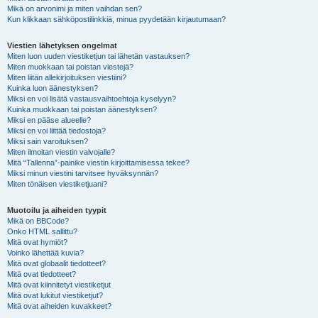
Mikä on arvonimi ja miten vaihdan sen?
Kun klikkaan sähköpostilinkkiä, minua pyydetään kirjautumaan?
Viestien lähetyksen ongelmat
Miten luon uuden viestiketjun tai lähetän vastauksen?
Miten muokkaan tai poistan viestejä?
Miten liitän allekirjoituksen viestiini?
Kuinka luon äänestyksen?
Miksi en voi lisätä vastausvaihtoehtoja kyselyyn?
Kuinka muokkaan tai poistan äänestyksen?
Miksi en pääse alueelle?
Miksi en voi liittää tiedostoja?
Miksi sain varoituksen?
Miten ilmoitan viestin valvojalle?
Mitä “Tallenna”-painike viestin kirjoittamisessa tekee?
Miksi minun viestini tarvitsee hyväksynnän?
Miten tönäisen viestiketjuani?
Muotoilu ja aiheiden tyypit
Mikä on BBCode?
Onko HTML sallittu?
Mitä ovat hymiöt?
Voinko lähettää kuvia?
Mitä ovat globaalit tiedotteet?
Mitä ovat tiedotteet?
Mitä ovat kiinnitetyt viestiketjut
Mitä ovat lukitut viestiketjut?
Mitä ovat aiheiden kuvakkeet?