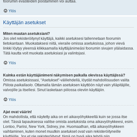
foorumin evästeiden poistaminen voi auttaa.
Ylös
Käyttäjän asetukset
Miten muutan asetuksiani?
Jos olet rekisteröitynyt käyttäjä, kaikki asetuksesi tallennetaan foorumin
tietokantaan. Muokataksesi niitä, vieraile omissa asetuksissa, johon vievä
linkki löytyy yleensä klikkaamalla käyttäjänimeäsi foorumin sivujen ylälaidassa.
Tätä kautta voit muokata asetuksiasi ja valintojasi.
Ylös
Kuinka estän käyttäjänimeni näkymisen paikalla olevissa käyttäjissä?
Omissa asetuksissasi, “Asetukset”-välilehdellä, löydät mahdollisuuden valita
Piilota paikallaolo
. Ottamalla tämän asetuksen käyttöön näyt vain ylläpitäjille,
valvojille ja itsellesi. Sinut lasketaan piilossa oleviin käyttäjiin.
Ylös
Ajat ovat väärin!
On mahdollista, että näytetty aika on eri aikavyöhykkeeltä kuin se jossa itse
olet. Tässä tapauksessa valitse omista asetuksista oma aikavyöhykkeesi, esim.
Lontoo, Pariisi, New York, Sidney, jne. Huomaathan, että aikavyöhykkeen
vaihtaminen, kuten monet muutkin asetukset ovat vain rekisteröityneille
käyttäjille. Jos et ole rekisteröitynyt, tämä on hyvä aika tehdä niin.