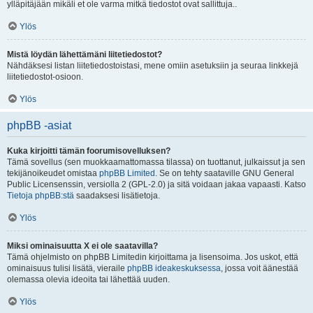
ylläpitäjään mikäli et ole varma mitkä tiedostot ovat sallittuja..
Ylös
Mistä löydän lähettämäni liitetiedostot?
Nähdäksesi listan liitetiedostoistasi, mene omiin asetuksiin ja seuraa linkkejä
liitetiedostot-osioon.
Ylös
phpBB -asiat
Kuka kirjoitti tämän foorumisovelluksen?
Tämä sovellus (sen muokkaamattomassa tilassa) on tuottanut, julkaissut ja sen
tekijänoikeudet omistaa
phpBB Limited
. Se on tehty saataville GNU General
Public Licensenssin, versiolla 2 (GPL-2.0) ja sitä voidaan jakaa vapaasti. Katso
Tietoja phpBB:stä
saadaksesi lisätietoja.
Ylös
Miksi ominaisuutta X ei ole saatavilla?
Tämä ohjelmisto on phpBB Limitedin kirjoittama ja lisensoima. Jos uskot, että
ominaisuus tulisi lisätä, vieraile
phpBB ideakeskuksessa
, jossa voit äänestää
olemassa olevia ideoita tai lähettää uuden.
Ylös