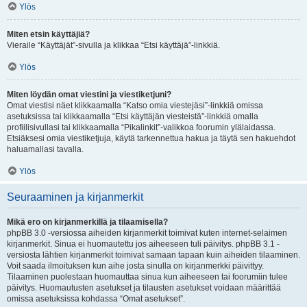
Ylös
Miten etsin käyttäjiä?
Vieraile “Käyttäjät”-sivulla ja klikkaa “Etsi käyttäjä”-linkkiä.
Ylös
Miten löydän omat viestini ja viestiketjuni?
Omat viestisi näet klikkaamalla “Katso omia viestejäsi”-linkkiä omissa
asetuksissa tai klikkaamalla “Etsi käyttäjän viesteistä”-linkkiä omalla
profiilisivullasi tai klikkaamalla “Pikalinkit”-valikkoa foorumin ylälaidassa.
Etsiäksesi omia viestiketjuja, käytä tarkennettua hakua ja täytä sen hakuehdot
haluamallasi tavalla.
Ylös
Seuraaminen ja kirjanmerkit
Mikä ero on kirjanmerkillä ja tilaamisella?
phpBB 3.0 -versiossa aiheiden kirjanmerkit toimivat kuten internet-selaimen
kirjanmerkit. Sinua ei huomautettu jos aiheeseen tuli päivitys. phpBB 3.1 -
versiosta lähtien kirjanmerkit toimivat samaan tapaan kuin aiheiden tilaaminen.
Voit saada ilmoituksen kun aihe josta sinulla on kirjanmerkki päivittyy.
Tilaaminen puolestaan huomauttaa sinua kun aiheeseen tai foorumiin tulee
päivitys. Huomautusten asetukset ja tilausten asetukset voidaan määrittää
omissa asetuksissa kohdassa “Omat asetukset”.