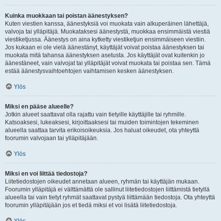
Kuinka muokkaan tai poistan äänestyksen?
Kuten viestien kanssa, äänestyksiä voi muokata vain alkuperäinen lähettäjä,
valvoja tai ylläpitäjä. Muokataksesi äänestystä, muokkaa ensimmäistä viestiä
viestiketjussa. Äänestys on aina kytketty viestiketjun ensimmäiseen viestiin.
Jos kukaan ei ole vielä äänestänyt, käyttäjät voivat poistaa äänestyksen tai
muokata mitä tahansa äänestyksen asetusta. Jos käyttäjät ovat kuitenkin jo
äänestäneet, vain valvojat tai ylläpitäjät voivat muokata tai poistaa sen. Tämä
estää äänestysvaihtoehtojen vaihtamisen kesken äänestyksen.
Ylös
Miksi en pääse alueelle?
Jotkin alueet saattavat olla rajattu vain tietyille käyttäjille tai ryhmille.
Katsoaksesi, lukeaksesi, kirjoittaaksesi tai muiden toimintojen tekeminen
alueella saattaa tarvita erikoisoikeuksia. Jos haluat oikeudet, ota yhteyttä
foorumin valvojaan tai ylläpitäjään.
Ylös
Miksi en voi liittää tiedostoja?
Liitetiedostojen oikeudet annetaan alueen, ryhmän tai käyttäjän mukaan.
Foorumin ylläpitäjä ei välttämättä ole sallinut liitetiedostojen liittämistä tietyllä
alueella tai vain tietyt ryhmät saattavat pystyä liittämään tiedostoja. Ota yhteyttä
foorumin ylläpitäjään jos et tiedä miksi et voi lisätä liitetiedostoja.