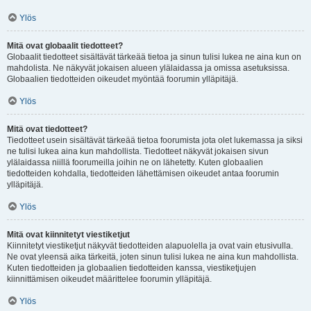
Ylös
Mitä ovat globaalit tiedotteet?
Globaalit tiedotteet sisältävät tärkeää tietoa ja sinun tulisi lukea ne aina kun on
mahdolista. Ne näkyvät jokaisen alueen ylälaidassa ja omissa asetuksissa.
Globaalien tiedotteiden oikeudet myöntää foorumin ylläpitäjä.
Ylös
Mitä ovat tiedotteet?
Tiedotteet usein sisältävät tärkeää tietoa foorumista jota olet lukemassa ja siksi
ne tulisi lukea aina kun mahdollista. Tiedotteet näkyvät jokaisen sivun
ylälaidassa niillä foorumeilla joihin ne on lähetetty. Kuten globaalien
tiedotteiden kohdalla, tiedotteiden lähettämisen oikeudet antaa foorumin
ylläpitäjä.
Ylös
Mitä ovat kiinnitetyt viestiketjut
Kiinnitetyt viestiketjut näkyvät tiedotteiden alapuolella ja ovat vain etusivulla.
Ne ovat yleensä aika tärkeitä, joten sinun tulisi lukea ne aina kun mahdollista.
Kuten tiedotteiden ja globaalien tiedotteiden kanssa, viestiketjujen
kiinnittämisen oikeudet määrittelee foorumin ylläpitäjä.
Ylös