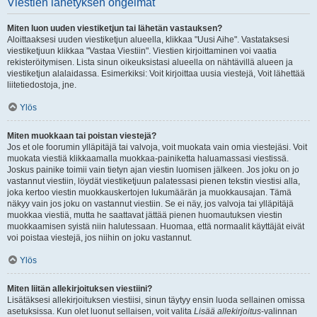
Viestien lähetyksen ongelmat
Miten luon uuden viestiketjun tai lähetän vastauksen?
Aloittaaksesi uuden viestiketjun alueella, klikkaa "Uusi Aihe". Vastataksesi
viestiketjuun klikkaa "Vastaa Viestiin". Viestien kirjoittaminen voi vaatia
rekisteröitymisen. Lista sinun oikeuksistasi alueella on nähtävillä alueen ja
viestiketjun alalaidassa. Esimerkiksi: Voit kirjoittaa uusia viestejä, Voit lähettää
liitetiedostoja, jne.
Ylös
Miten muokkaan tai poistan viestejä?
Jos et ole foorumin ylläpitäjä tai valvoja, voit muokata vain omia viestejäsi. Voit
muokata viestiä klikkaamalla muokkaa-painiketta haluamassasi viestissä.
Joskus painike toimii vain tietyn ajan viestin luomisen jälkeen. Jos joku on jo
vastannut viestiin, löydät viestiketjuun palatessasi pienen tekstin viestisi alla,
joka kertoo viestin muokkauskertojen lukumäärän ja muokkausajan. Tämä
näkyy vain jos joku on vastannut viestiin. Se ei näy, jos valvoja tai ylläpitäjä
muokkaa viestiä, mutta he saattavat jättää pienen huomautuksen viestin
muokkaamisen syistä niin halutessaan. Huomaa, että normaalit käyttäjät eivät
voi poistaa viestejä, jos niihin on joku vastannut.
Ylös
Miten liitän allekirjoituksen viestiini?
Lisätäksesi allekirjoituksen viestiisi, sinun täytyy ensin luoda sellainen omissa
asetuksissa. Kun olet luonut sellaisen, voit valita
Lisää allekirjoitus
-valinnan