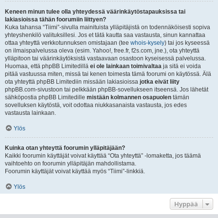
Keneen minun tulee olla yhteydessä väärinkäytöstapauksissa tai
lakiasioissa tähän foorumiin liittyen?
Kuka tahansa “Tiimi”-sivulla mainituista ylläpitäjistä on todennäköisesti sopiva
yhteyshenkilö valituksillesi. Jos et tätä kautta saa vastausta, sinun kannattaa
ottaa yhteyttä verkkotunnuksen omistajaan (tee
whois-kysely
) tai jos kyseessä
on ilmaispalvelussa oleva (esim. Yahoo!, free.fr, f2s.com, jne.), ota yhteyttä
ylläpitoon tai väärinkäytöksistä vastaavaan osastoon kyseisessä palvelussa.
Huomaa, että phpBB Limitedillä
ei ole lainkaan toimivaltaa
ja sitä ei voida
pitää vastuussa miten, missä tai kenen toimesta tämä foorumi on käytössä. Älä
ota yhteyttä phpBB Limitediin missään lakiasioissa
jotka eivät liity
phpBB.com-sivustoon tai pelkkään phpBB-sovellukseen itseensä. Jos lähetät
sähköpostia phpBB Limitedille
mistään kolmannen osapuolen
tämän
sovelluksen käytöstä, voit odottaa niukkasanaista vastausta, jos edes
vastausta lainkaan.
Ylös
Kuinka otan yhteyttä foorumin ylläpitäjään?
Kaikki foorumin käyttäjät voivat käyttää “Ota yhteyttä” -lomaketta, jos täämä
vaihtoehto on foorumin ylläpitäjän mahdollistama.
Foorumin käyttäjät voivat käyttää myös “Tiimi”-linkkiä.
Ylös
Hyppää