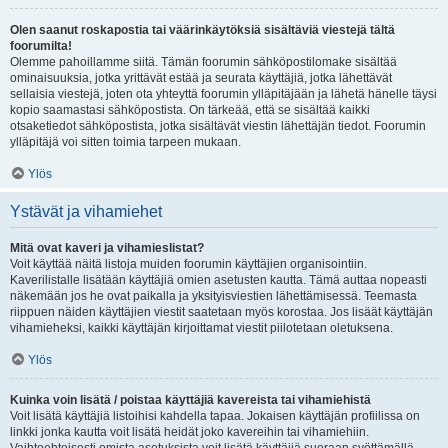
Olen saanut roskapostia tai väärinkäytöksiä sisältäviä viestejä tältä
foorumilta!
Olemme pahoillamme siitä. Tämän foorumin sähköpostilomake sisältää
ominaisuuksia, jotka yrittävät estää ja seurata käyttäjiä, jotka lähettävät
sellaisia viestejä, joten ota yhteyttä foorumin ylläpitäjään ja lähetä hänelle täysi
kopio saamastasi sähköpostista. On tärkeää, että se sisältää kaikki
otsaketiedot sähköpostista, jotka sisältävät viestin lähettäjän tiedot. Foorumin
ylläpitäjä voi sitten toimia tarpeen mukaan.
Ylös
Ystävät ja vihamiehet
Mitä ovat kaveri ja vihamieslistat?
Voit käyttää näitä listoja muiden foorumin käyttäjien organisointiin.
Kaverilistalle lisätään käyttäjiä omien asetusten kautta. Tämä auttaa nopeasti
näkemään jos he ovat paikalla ja yksityisviestien lähettämisessä. Teemasta
riippuen näiden käyttäjien viestit saatetaan myös korostaa. Jos lisäät käyttäjän
vihamieheksi, kaikki käyttäjän kirjoittamat viestit piilotetaan oletuksena.
Ylös
Kuinka voin lisätä / poistaa käyttäjiä kavereista tai vihamiehistä
Voit lisätä käyttäjiä listoihisi kahdella tapaa. Jokaisen käyttäjän profiilissa on
linkki jonka kautta voit lisätä heidät joko kavereihin tai vihamiehiin.