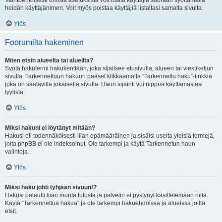
Vaihtoehtoisesti omista asetuksista voit lisätä käyttäjiä suoraan syöttämällä
heidän käyttäjänimen. Voit myös poistaa käyttäjiä listaltasi samalta sivulta.
Ylös
Foorumilta hakeminen
Miten etsin alueelta tai alueilta?
Syötä hakutermi hakukenttään, joka sijaitsee etusivulla, alueen tai viestiketjun
sivulla. Tarkennettuun hakuun pääset klikkaamalla “Tarkennettu haku”-linkkiä
joka on saatavilla jokaisella sivulla. Haun sijainti voi riippua käyttämästäsi
tyylistä.
Ylös
Miksi hakuni ei löytänyt mitään?
Hakusi oli todennäköisesti liian epämääräinen ja sisälsi useita yleisiä termejä,
joita phpBB ei ole indeksoinut. Ole tarkempi ja käytä Tarkennetun haun
valintoja.
Ylös
Miksi haku johti tyhjään sivuun!?
Hakusi palautti liian monta tulosta ja palvelin ei pystynyt käsittelemään niitä.
Käytä “Tarkennettua hakua” ja ole tarkempi hakuehdoissa ja alueissa joilta
etsit.