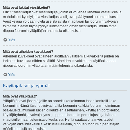
Mitä ovat lukitut viestiketjut?
Lukitut viestiketjut ovat viestiketjuja, joihin ei voi enää lähettää vastauksia ja
mahdolliset kyselyt joita viestiketjussa oli, ovat päättyneet automaattisesti.
Viestiketjuja voidaan lukita useista syistä ylläpitäjän tai foorumin valvojan
toimesta. Saatat myös pystyä lukitsemaan oman viestiketjusi, mutta tämä
riippuu foorumin ylläpitäjän antamista oikeuksista.
Ylös
Mitä ovat aiheiden kuvakkeet?
Aiheiden kuvakkeet ovat aiheen aloittajan valitsemia kuvakkeita joiden on
tarkoitus kuvastaa niiden sisältöä. Aiheiden kuvakkeiden käyttöoikeudet
riippuvat foorumin ylläpitäjän määrittelemistä oikeuksista.
Ylös
Käyttäjätasot ja ryhmät
Mitä ovat ylläpitäjät?
Ylläpitäjät ovat jäseniä joille on annettu korkeimman tason kontrolli koko
foorumiin. Nämä jäsenet voivat hallita foorumin kaikkia foorumin toiminnan
osa-alueita, mukaan lukien oikeuksien asettaminen, käyttäjien porttikiellot,
käyttäjäryhmät ja valvojat yms., riippuen foorumin perustajasta ja hänen
ylläpitäjille määrittelemistä oikeuksista. Heillä saattaa olla myös täydet
valvojan oikeudet kaikilla keskustelualueilla, riippuen foorumin perustajan
määrittelemistä asetuksista.