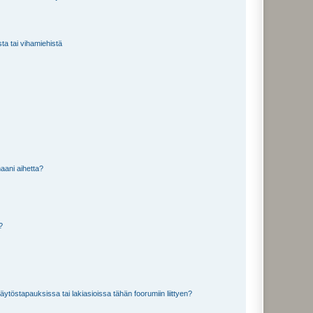
sta tai vihamiehistä
aani aihetta?
a?
töstapauksissa tai lakiasioissa tähän foorumiin liittyen?