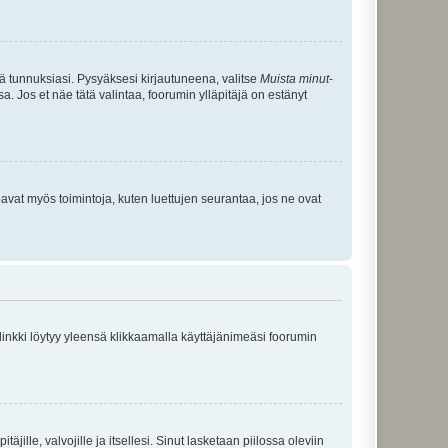
tä tunnuksiasi. Pysyäksesi kirjautuneena, valitse
Muista minut
-
sa. Jos et näe tätä valintaa, foorumin ylläpitäjä on estänyt
oavat myös toimintoja, kuten luettujen seurantaa, jos ne ovat
 linkki löytyy yleensä klikkaamalla käyttäjänimeäsi foorumin
äjille, valvojille ja itsellesi. Sinut lasketaan piilossa oleviin