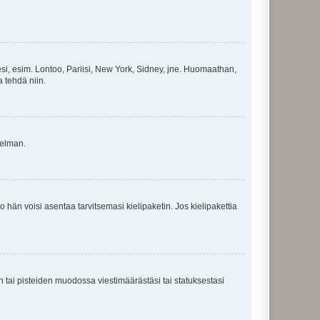
esi, esim. Lontoo, Pariisi, New York, Sidney, jne. Huomaathan,
a tehdä niin.
gelman.
ko hän voisi asentaa tarvitsemasi kielipaketin. Jos kielipakettia
en tai pisteiden muodossa viestimäärästäsi tai statuksestasi