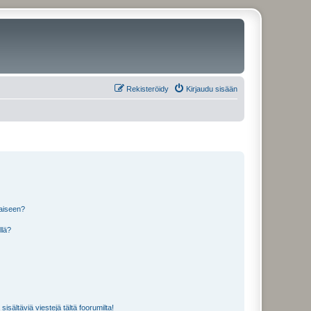
Rekisteröidy
Kirjaudu sisään
laiseen?
llä?
isältäviä viestejä tältä foorumilta!