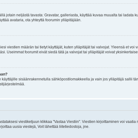
mällä jotain neljästä tavasta: Gravatar, galleriasta, käyttää kuvaa muualta tai ladata
äyttää avataria, ota yhteyttä foorumin ylläpitäjään.
iesi viestien määrän tai tietyt käyttäjät, kuten ylläpitäjät tai valvojat. Yleensä et vo
i. Useimmat foorumit eivät siedä tätä ja valvojat tai ylläpitäjät voivat yksinkertaise
aan?
le käyttäjille sisäänrakennetulla sähköpostilomakkeella ja vain jos ylläpitäjä sallii
stijärjestelmää.
stataksesi viestiketjuun klikkaa "Vastaa Viestiin". Viestien kirjoittaminen voi vaatia
joittaa uusia viestejä, Voit lähettää liitetiedostoja, jne.