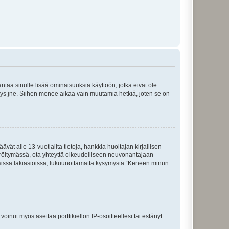
 antaa sinulle lisää ominaisuuksia käyttöön, jotka eivät ole
enyys jne. Siihen menee aikaa vain muutamia hetkiä, joten se on
vät alle 13-vuotiailta tietoja, hankkia huoltajan kirjallisen
teröitymässä, ota yhteyttä oikeudelliseen neuvonantajaan
isissa lakiasioissa, lukuunottamatta kysymystä “Keneen minun
oinut myös asettaa porttikiellon IP-osoitteellesi tai estänyt