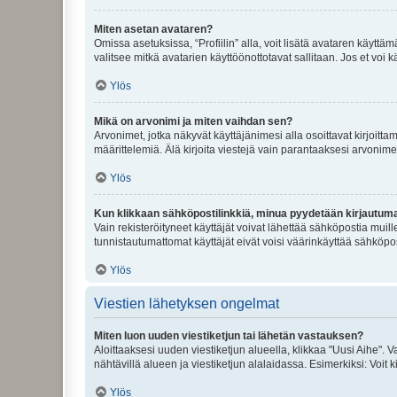
Miten asetan avataren?
Omissa asetuksissa, “Profiilin” alla, voit lisätä avataren käyttä
valitsee mitkä avatarien käyttöönottotavat sallitaan. Jos et voi k
Ylös
Mikä on arvonimi ja miten vaihdan sen?
Arvonimet, jotka näkyvät käyttäjänimesi alla osoittavat kirjoittam
määrittelemiä. Älä kirjoita viestejä vain parantaaksesi arvonimeäs
Ylös
Kun klikkaan sähköpostilinkkiä, minua pyydetään kirjautum
Vain rekisteröityneet käyttäjät voivat lähettää sähköpostia muil
tunnistautumattomat käyttäjät eivät voisi väärinkäyttää sähköpo
Ylös
Viestien lähetyksen ongelmat
Miten luon uuden viestiketjun tai lähetän vastauksen?
Aloittaaksesi uuden viestiketjun alueella, klikkaa "Uusi Aihe". Va
nähtävillä alueen ja viestiketjun alalaidassa. Esimerkiksi: Voit kir
Ylös