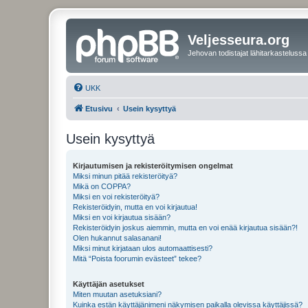
Veljesseura.org
Jehovan todistajat lähitarkastelussa
UKK
Etusivu
Usein kysyttyä
Usein kysyttyä
Kirjautumisen ja rekisteröitymisen ongelmat
Miksi minun pitää rekisteröityä?
Mikä on COPPA?
Miksi en voi rekisteröityä?
Rekisteröidyin, mutta en voi kirjautua!
Miksi en voi kirjautua sisään?
Rekisteröidyin joskus aiemmin, mutta en voi enää kirjautua sisään?!
Olen hukannut salasanani!
Miksi minut kirjataan ulos automaattisesti?
Mitä “Poista foorumin evästeet” tekee?
Käyttäjän asetukset
Miten muutan asetuksiani?
Kuinka estän käyttäjänimeni näkymisen paikalla olevissa käyttäjissä?