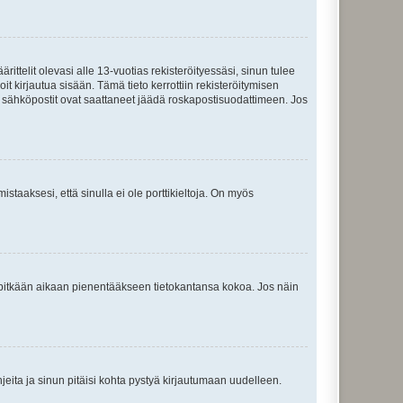
ttelit olevasi alle 13-vuotias rekisteröityessäsi, sinun tulee
it kirjautua sisään. Tämä tieto kerrottiin rekisteröitymisen
ai sähköpostit ovat saattaneet jäädä roskapostisuodattimeen. Jos
staaksesi, että sinulla ei ole porttikieltoja. On myös
neet pitkään aikaan pienentääkseen tietokantansa kokoa. Jos näin
jeita ja sinun pitäisi kohta pystyä kirjautumaan uudelleen.