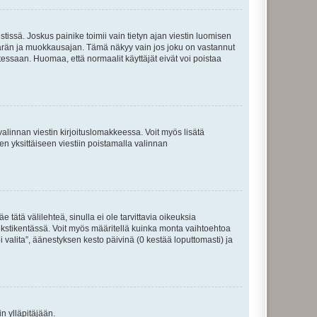
tissä. Joskus painike toimii vain tietyn ajan viestin luomisen
umäärän ja muokkausajan. Tämä näkyy vain jos joku on vastannut
tessaan. Huomaa, että normaalit käyttäjät eivät voi poistaa
valinnan viestin kirjoituslomakkeessa. Voit myös lisätä
isen yksittäiseen viestiin poistamalla valinnan
 tätä välilehteä, sinulla ei ole tarvittavia oikeuksia
 tekstikentässä. Voit myös määritellä kuinka monta vaihtoehtoa
 valita”, äänestyksen kesto päivinä (0 kestää loputtomasti) ja
n ylläpitäjään.