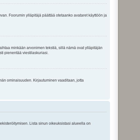
 kuvan. Foorumin ylläpitäjä päättää otetaanko avataret käyttöön ja
i vaihtaa minkään arvonimen tekstiä, sillä nämä ovat ylläpitäjän
sti pienentää viestilaskuriasi.
 tämän ominaisuuden. Kirjautuminen vaaditaan, jotta
 rekisteröitymisen. Lista sinun oikeuksistasi alueella on