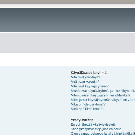
Käyttäjätasot ja ryhmät
Mitä ovat ylläpitäjät?
Mitä ovatr valvojat?
Mitä ovat käyttäjäryhmät?
Missä ovat käyttäjäryhmät ja miten liityn sel
Miten pääsen käyttäjäryhmän johtajaksi?
Miksi jotkut käyttäjäryhmät näkyvät eri värei
Mikä on “oletusryhmä”?
Mikä on “Tiimi” linkki?
Yksityisviestit
En voi lähettää yksityisviestejä!
Saan yksityisviestejä joita en halua!
Olen saanut roskapostia tai väärinkäytöksiä s