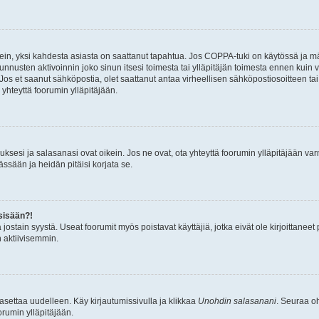
ein, yksi kahdesta asiasta on saattanut tapahtua. Jos COPPA-tuki on käytössä ja määri
nnusten aktivoinnin joko sinun itsesi toimesta tai ylläpitäjän toimesta ennen kuin vo
. Jos et saanut sähköpostia, olet saattanut antaa virheellisen sähköpostiosoitteen t
 yhteyttä foorumin ylläpitäjään.
sesi ja salasanasi ovat oikein. Jos ne ovat, ota yhteyttä foorumin ylläpitäjään varmi
ssään ja heidän pitäisi korjata se.
sisään?!
stä jostain syystä. Useat foorumit myös poistavat käyttäjiä, jotka eivät ole kirjoitta
n aktiivisemmin.
asettaa uudelleen. Käy kirjautumissivulla ja klikkaa
Unohdin salasanani
. Seuraa oh
rumin ylläpitäjään.