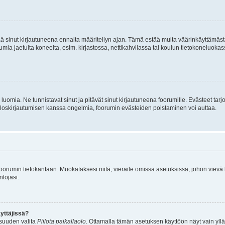
tää sinut kirjautuneena ennalta määritellyn ajan. Tämä estää muita väärinkäyttämäs
rumia jaetulta koneelta, esim. kirjastossa, nettikahvilassa tai koulun tietokoneluokas
luomia. Ne tunnistavat sinut ja pitävät sinut kirjautuneena foorumille. Evästeet tarj
i uloskirjautumisen kanssa ongelmia, foorumin evästeiden poistaminen voi auttaa.
n foorumin tietokantaan. Muokataksesi niitä, vieraile omissa asetuksissa, johon vievä
ntojasi.
yttäjissä?
isuuden valita
Piilota paikallaolo
. Ottamalla tämän asetuksen käyttöön näyt vain ylläpit