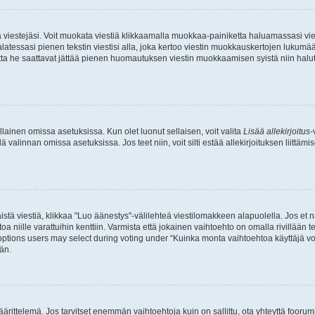
ia viestejäsi. Voit muokata viestiä klikkaamalla muokkaa-painiketta haluamassasi vies
n palatessasi pienen tekstin viestisi alla, joka kertoo viestin muokkauskertojen luk
 mutta he saattavat jättää pienen huomautuksen viestin muokkaamisen syistä niin halu
ellainen omissa asetuksissa. Kun olet luonut sellaisen, voit valita
Lisää allekirjoitus
-
lä valinnan omissa asetuksissa. Jos teet niin, voit silti estää allekirjoituksen liittäm
stä viestiä, klikkaa "Luo äänestys"-välilehteä viestilomakkeen alapuolella. Jos et näe
a niille varattuihin kenttiin. Varmista että jokainen vaihtoehto on omalla rivillään
 options users may select during voting under “Kuinka monta vaihtoehtoa käyttäjä voi
än.
ittelemä. Jos tarvitset enemmän vaihtoehtoja kuin on sallittu, ota yhteyttä foorumi