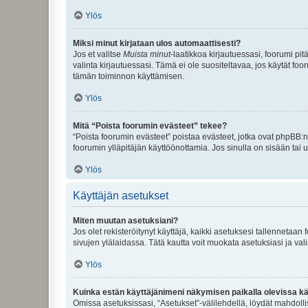
Ylös
Miksi minut kirjataan ulos automaattisesti?
Jos et valitse
Muista minut
-laatikkoa kirjautuessasi, foorumi pi
valinta kirjautuessasi. Tämä ei ole suositeltavaa, jos käytät foo
tämän toiminnon käyttämisen.
Ylös
Mitä “Poista foorumin evästeet” tekee?
“Poista foorumin evästeet” poistaa evästeet, jotka ovat phpBB:n 
foorumin ylläpitäjän käyttöönottamia. Jos sinulla on sisään ta
Ylös
Käyttäjän asetukset
Miten muutan asetuksiani?
Jos olet rekisteröitynyt käyttäjä, kaikki asetuksesi tallennetaa
sivujen ylälaidassa. Tätä kautta voit muokata asetuksiasi ja vali
Ylös
Kuinka estän käyttäjänimeni näkymisen paikalla olevissa kä
Omissa asetuksissasi, “Asetukset”-välilehdellä, löydät mahdoll