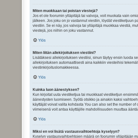
Miten muokkaan tai poistan viestejä?
Jos et ole foorumin ylläpitäjä tai valvoja, voit muokata vain om
jälkeen. Jos joku on jo vastannut viestiin, löydät viestiketjuu
viestiin. Se ei näy, jos valvoja tai ylläpitäjä muokkaa viestiä,
viestejä, jos niihin on joku vastannut.
Ylös
Miten liitän allekirjoituksen viestiini?
Lisätäksesi allekirjoituksen viestiisi, sinun täytyy ensin luoda s
allekirjoituksen automaattisesti aina kaikkiin viesteihisi tekemäl
viestinkirjoituslomakkeessa.
Ylös
Kuinka luon äänestyksen?
Kun kirjoitat uuta viestiketjua tai muokkaat viestiketjun ensimmäi
äänestysten luomiseen. Syötä otsikko ja ainakin kaksi vaihtoehto
käyttäjät voivat valita kohdasta You can also set the number of
viimeisenä voit antaa käyttäjille mahdollisuuden muuttaa ääntä
Ylös
Miksi en voi lisätä vastausvaihtoehtoja kyselyyn?
Kyselyn vastausvaihtoehtojen määrä on foorumin ylläpitäjän määr