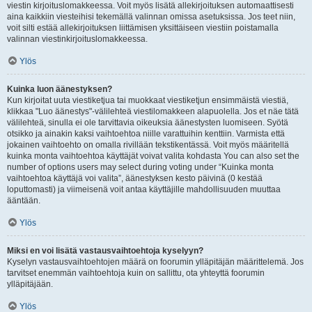
viestin kirjoituslomakkeessa. Voit myös lisätä allekirjoituksen automaattisesti
aina kaikkiin viesteihisi tekemällä valinnan omissa asetuksissa. Jos teet niin,
voit silti estää allekirjoituksen liittämisen yksittäiseen viestiin poistamalla
valinnan viestinkirjoituslomakkeessa.
Ylös
Kuinka luon äänestyksen?
Kun kirjoitat uuta viestiketjua tai muokkaat viestiketjun ensimmäistä viestiä,
klikkaa "Luo äänestys"-välilehteä viestilomakkeen alapuolella. Jos et näe tätä
välilehteä, sinulla ei ole tarvittavia oikeuksia äänestysten luomiseen. Syötä
otsikko ja ainakin kaksi vaihtoehtoa niille varattuihin kenttiin. Varmista että
jokainen vaihtoehto on omalla rivillään tekstikentässä. Voit myös määritellä
kuinka monta vaihtoehtoa käyttäjät voivat valita kohdasta You can also set the
number of options users may select during voting under “Kuinka monta
vaihtoehtoa käyttäjä voi valita”, äänestyksen kesto päivinä (0 kestää
loputtomasti) ja viimeisenä voit antaa käyttäjille mahdollisuuden muuttaa
ääntään.
Ylös
Miksi en voi lisätä vastausvaihtoehtoja kyselyyn?
Kyselyn vastausvaihtoehtojen määrä on foorumin ylläpitäjän määrittelemä. Jos
tarvitset enemmän vaihtoehtoja kuin on sallittu, ota yhteyttä foorumin
ylläpitäjään.
Ylös