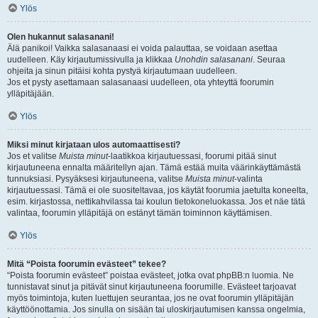
Ylös
Olen hukannut salasanani!
Älä panikoi! Vaikka salasanaasi ei voida palauttaa, se voidaan asettaa
uudelleen. Käy kirjautumissivulla ja klikkaa
Unohdin salasanani
. Seuraa
ohjeita ja sinun pitäisi kohta pystyä kirjautumaan uudelleen.
Jos et pysty asettamaan salasanaasi uudelleen, ota yhteyttä foorumin
ylläpitäjään.
Ylös
Miksi minut kirjataan ulos automaattisesti?
Jos et valitse
Muista minut
-laatikkoa kirjautuessasi, foorumi pitää sinut
kirjautuneena ennalta määritellyn ajan. Tämä estää muita väärinkäyttämästä
tunnuksiasi. Pysyäksesi kirjautuneena, valitse
Muista minut
-valinta
kirjautuessasi. Tämä ei ole suositeltavaa, jos käytät foorumia jaetulta koneelta,
esim. kirjastossa, nettikahvilassa tai koulun tietokoneluokassa. Jos et näe tätä
valintaa, foorumin ylläpitäjä on estänyt tämän toiminnon käyttämisen.
Ylös
Mitä “Poista foorumin evästeet” tekee?
“Poista foorumin evästeet” poistaa evästeet, jotka ovat phpBB:n luomia. Ne
tunnistavat sinut ja pitävät sinut kirjautuneena foorumille. Evästeet tarjoavat
myös toimintoja, kuten luettujen seurantaa, jos ne ovat foorumin ylläpitäjän
käyttöönottamia. Jos sinulla on sisään tai uloskirjautumisen kanssa ongelmia,