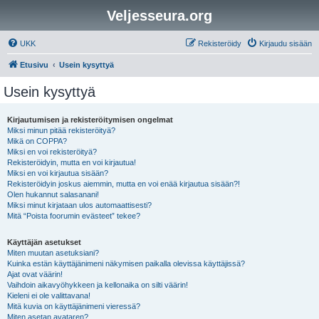
Veljesseura.org
UKK
Rekisteröidy
Kirjaudu sisään
Etusivu
Usein kysyttyä
Usein kysyttyä
Kirjautumisen ja rekisteröitymisen ongelmat
Miksi minun pitää rekisteröityä?
Mikä on COPPA?
Miksi en voi rekisteröityä?
Rekisteröidyin, mutta en voi kirjautua!
Miksi en voi kirjautua sisään?
Rekisteröidyin joskus aiemmin, mutta en voi enää kirjautua sisään?!
Olen hukannut salasanani!
Miksi minut kirjataan ulos automaattisesti?
Mitä “Poista foorumin evästeet” tekee?
Käyttäjän asetukset
Miten muutan asetuksiani?
Kuinka estän käyttäjänimeni näkymisen paikalla olevissa käyttäjissä?
Ajat ovat väärin!
Vaihdoin aikavyöhykkeen ja kellonaika on silti väärin!
Kieleni ei ole valittavana!
Mitä kuvia on käyttäjänimeni vieressä?
Miten asetan avataren?