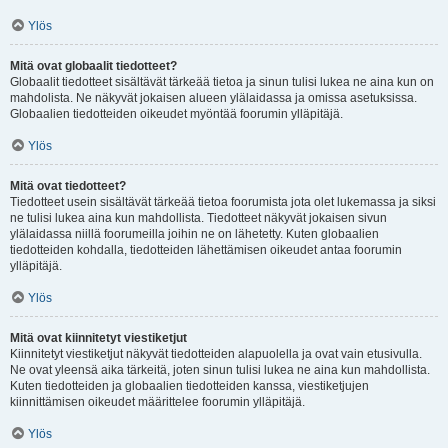
Ylös
Mitä ovat globaalit tiedotteet?
Globaalit tiedotteet sisältävät tärkeää tietoa ja sinun tulisi lukea ne aina kun on
mahdolista. Ne näkyvät jokaisen alueen ylälaidassa ja omissa asetuksissa.
Globaalien tiedotteiden oikeudet myöntää foorumin ylläpitäjä.
Ylös
Mitä ovat tiedotteet?
Tiedotteet usein sisältävät tärkeää tietoa foorumista jota olet lukemassa ja siksi
ne tulisi lukea aina kun mahdollista. Tiedotteet näkyvät jokaisen sivun
ylälaidassa niillä foorumeilla joihin ne on lähetetty. Kuten globaalien
tiedotteiden kohdalla, tiedotteiden lähettämisen oikeudet antaa foorumin
ylläpitäjä.
Ylös
Mitä ovat kiinnitetyt viestiketjut
Kiinnitetyt viestiketjut näkyvät tiedotteiden alapuolella ja ovat vain etusivulla.
Ne ovat yleensä aika tärkeitä, joten sinun tulisi lukea ne aina kun mahdollista.
Kuten tiedotteiden ja globaalien tiedotteiden kanssa, viestiketjujen
kiinnittämisen oikeudet määrittelee foorumin ylläpitäjä.
Ylös