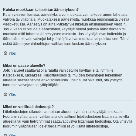
Kuinka muokkaan tai poistan äänestyksen?
Kuten viestien kanssa, äänestyksiä voi muokata vain alkuperäinen lähettäjä,
valvoja tai ylläpitäjä. Muokataksesi äänestystä, muokkaa ensimmäistä viestiä
viestiketjussa. Äänestys on aina kytketty viestiketjun ensimmäiseen viestiin.
Jos kukaan ei ole vielä äänestänyt, käyttäjät voivat poistaa äänestyksen tai
muokata mitä tahansa äänestyksen asetusta. Jos käyttäjät ovat kuitenkin jo
äänestäneet, vain valvojat tai ylläpitäjät voivat muokata tai poistaa sen. Tämä
estää äänestysvaihtoehtojen vaihtamisen kesken äänestyksen.
Ylös
Miksi en pääse alueelle?
Jotkin alueet saattavat olla rajattu vain tietyille käyttäjille tai ryhmille.
Katsoaksesi, lukeaksesi, kirjoittaaksesi tai muiden toimintojen tekeminen
alueella saattaa tarvita erikoisoikeuksia. Jos haluat oikeudet, ota yhteyttä
foorumin valvojaan tai ylläpitäjään.
Ylös
Miksi en voi liittää tiedostoja?
Liitetiedostojen oikeudet annetaan alueen, ryhmän tai käyttäjän mukaan.
Foorumin ylläpitäjä ei välttämättä ole sallinut liitetiedostojen liittämistä tietyllä
alueella tai vain tietyt ryhmät saattavat pystyä liittämään tiedostoja. Ota yhteyttä
foorumin ylläpitäjään jos et tiedä miksi et voi lisätä liitetiedostoja.