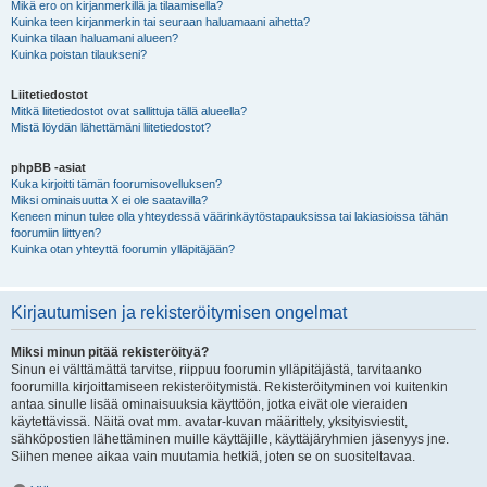
Mikä ero on kirjanmerkillä ja tilaamisella?
Kuinka teen kirjanmerkin tai seuraan haluamaani aihetta?
Kuinka tilaan haluamani alueen?
Kuinka poistan tilaukseni?
Liitetiedostot
Mitkä liitetiedostot ovat sallittuja tällä alueella?
Mistä löydän lähettämäni liitetiedostot?
phpBB -asiat
Kuka kirjoitti tämän foorumisovelluksen?
Miksi ominaisuutta X ei ole saatavilla?
Keneen minun tulee olla yhteydessä väärinkäytöstapauksissa tai lakiasioissa tähän
foorumiin liittyen?
Kuinka otan yhteyttä foorumin ylläpitäjään?
Kirjautumisen ja rekisteröitymisen ongelmat
Miksi minun pitää rekisteröityä?
Sinun ei välttämättä tarvitse, riippuu foorumin ylläpitäjästä, tarvitaanko
foorumilla kirjoittamiseen rekisteröitymistä. Rekisteröityminen voi kuitenkin
antaa sinulle lisää ominaisuuksia käyttöön, jotka eivät ole vieraiden
käytettävissä. Näitä ovat mm. avatar-kuvan määrittely, yksityisviestit,
sähköpostien lähettäminen muille käyttäjille, käyttäjäryhmien jäsenyys jne.
Siihen menee aikaa vain muutamia hetkiä, joten se on suositeltavaa.