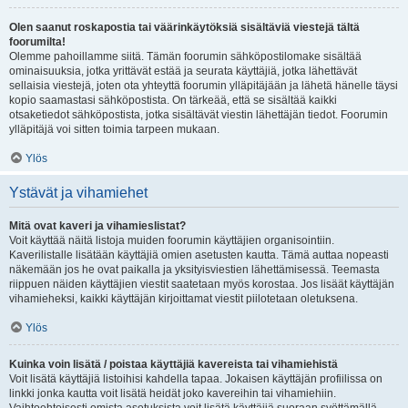
Olen saanut roskapostia tai väärinkäytöksiä sisältäviä viestejä tältä
foorumilta!
Olemme pahoillamme siitä. Tämän foorumin sähköpostilomake sisältää
ominaisuuksia, jotka yrittävät estää ja seurata käyttäjiä, jotka lähettävät
sellaisia viestejä, joten ota yhteyttä foorumin ylläpitäjään ja lähetä hänelle täysi
kopio saamastasi sähköpostista. On tärkeää, että se sisältää kaikki
otsaketiedot sähköpostista, jotka sisältävät viestin lähettäjän tiedot. Foorumin
ylläpitäjä voi sitten toimia tarpeen mukaan.
Ylös
Ystävät ja vihamiehet
Mitä ovat kaveri ja vihamieslistat?
Voit käyttää näitä listoja muiden foorumin käyttäjien organisointiin.
Kaverilistalle lisätään käyttäjiä omien asetusten kautta. Tämä auttaa nopeasti
näkemään jos he ovat paikalla ja yksityisviestien lähettämisessä. Teemasta
riippuen näiden käyttäjien viestit saatetaan myös korostaa. Jos lisäät käyttäjän
vihamieheksi, kaikki käyttäjän kirjoittamat viestit piilotetaan oletuksena.
Ylös
Kuinka voin lisätä / poistaa käyttäjiä kavereista tai vihamiehistä
Voit lisätä käyttäjiä listoihisi kahdella tapaa. Jokaisen käyttäjän profiilissa on
linkki jonka kautta voit lisätä heidät joko kavereihin tai vihamiehiin.