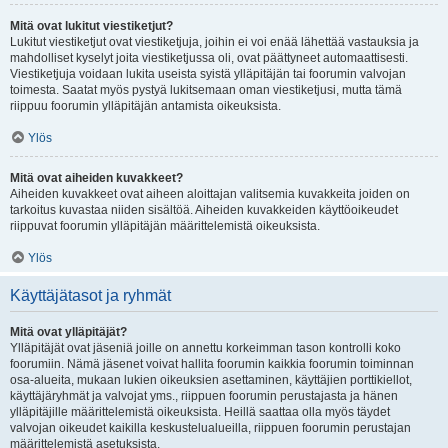
Mitä ovat lukitut viestiketjut?
Lukitut viestiketjut ovat viestiketjuja, joihin ei voi enää lähettää vastauksia ja
mahdolliset kyselyt joita viestiketjussa oli, ovat päättyneet automaattisesti.
Viestiketjuja voidaan lukita useista syistä ylläpitäjän tai foorumin valvojan
toimesta. Saatat myös pystyä lukitsemaan oman viestiketjusi, mutta tämä
riippuu foorumin ylläpitäjän antamista oikeuksista.
Ylös
Mitä ovat aiheiden kuvakkeet?
Aiheiden kuvakkeet ovat aiheen aloittajan valitsemia kuvakkeita joiden on
tarkoitus kuvastaa niiden sisältöä. Aiheiden kuvakkeiden käyttöoikeudet
riippuvat foorumin ylläpitäjän määrittelemistä oikeuksista.
Ylös
Käyttäjätasot ja ryhmät
Mitä ovat ylläpitäjät?
Ylläpitäjät ovat jäseniä joille on annettu korkeimman tason kontrolli koko
foorumiin. Nämä jäsenet voivat hallita foorumin kaikkia foorumin toiminnan
osa-alueita, mukaan lukien oikeuksien asettaminen, käyttäjien porttikiellot,
käyttäjäryhmät ja valvojat yms., riippuen foorumin perustajasta ja hänen
ylläpitäjille määrittelemistä oikeuksista. Heillä saattaa olla myös täydet
valvojan oikeudet kaikilla keskustelualueilla, riippuen foorumin perustajan
määrittelemistä asetuksista.