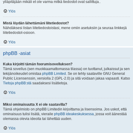
ylläpitäjään mikäli et ole varma mitkä tiedostot ovat sallittuja..
Ylös
Mistä löydän lähettämäni liitetiedostot?
Nähdäksesi listan liitetiedostoistasi, mene omiin asetuksiin ja seuraa linkkejä
liitetiedostot-osioon.
Ylös
phpBB -asiat
Kuka kirjoitti tämän foorumisovelluksen?
Tämä sovellus (sen muokkaamattomassa tilassa) on tuottanut, julkaissut ja sen
tekijänoikeudet omistaa
phpBB Limited
. Se on tehty saataville GNU General
Public Licensenssin, versiolla 2 (GPL-2.0) ja sitä voidaan jakaa vapaasti. Katso
Tietoja phpBB:stä
saadaksesi lisätietoja.
Ylös
Miksi ominaisuutta X ei ole saatavilla?
Tämä ohjelmisto on phpBB Limitedin kirjoittama ja lisensoima. Jos uskot, että
ominaisuus tulisi lisätä, vieraile
phpBB ideakeskuksessa
, jossa voit äänestää
olemassa olevia ideoita tai lähettää uuden.
Ylös