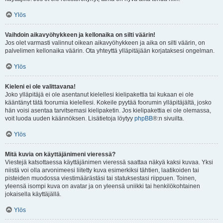
Ylös
Vaihdoin aikavyöhykkeen ja kellonaika on silti väärin!
Jos olet varmasti valinnut oikean aikavyöhykkeen ja aika on silti väärin, on
palvelimen kellonaika väärin. Ota yhteyttä ylläpitäjään korjataksesi ongelman.
Ylös
Kieleni ei ole valittavana!
Joko ylläpitäjä ei ole asentanut kielellesi kielipakettia tai kukaan ei ole
kääntänyt tätä foorumia kielellesi. Kokeile pyytää foorumin ylläpitäjältä, josko
hän voisi asentaa tarvitsemasi kielipaketin. Jos kielipakettia ei ole olemassa,
voit luoda uuden käännöksen. Lisätietoja löytyy
phpBB
®:n sivuilta.
Ylös
Mitä kuvia on käyttäjänimeni vieressä?
Viestejä katsottaessa käyttäjänimen vieressä saattaa näkyä kaksi kuvaa. Yksi
niistä voi olla arvonimeesi liitetty kuva esimerkiksi tähtien, laatikoiden tai
pisteiden muodossa viestimäärästäsi tai statuksestasi riippuen. Toinen,
yleensä isompi kuva on avatar ja on yleensä uniikki tai henkilökohtainen
jokaisella käyttäjällä.
Ylös