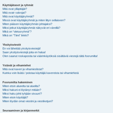
Käyttäjätasot ja ryhmät
Mitä ovat ylläpitäjät?
Mitä ovatr valvojat?
Mitä ovat käyttäjäryhmät?
Missä ovat käyttäjäryhmät ja miten liityn sellaiseen?
Miten pääsen käyttäjäryhmän johtajaksi?
Miksi jotkut käyttäjäryhmät näkyvät eri väreillä?
Mikä on “oletusryhmä”?
Mikä on “Tiimi” linkki?
Yksityisviestit
En voi lähettää yksityisviestejä!
Saan yksityisviestejä joita en halua!
Olen saanut roskapostia tai väärinkäytöksiä sisältäviä viestejä tältä foorumilta!
Ystävät ja vihamiehet
Mitä ovat kaveri ja vihamieslistat?
Kuinka voin lisätä / poistaa käyttäjiä kavereista tai vihamiehistä
Foorumilta hakeminen
Miten etsin alueelta tai alueilta?
Miksi hakuni ei löytänyt mitään?
Miksi haku johti tyhjään sivuun!?
Miten etsin käyttäjiä?
Miten löydän omat viestini ja viestiketjuni?
Seuraaminen ja kirjanmerkit