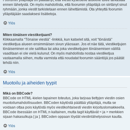
Foorumin ylläpitäjä on päättänyt, että viestit kyseiselle alueelle tulee tarkastaa
ennen lähetystä. On myös mahdollista, että foorumin ylläpitäjä on siirtänyt sinut
ryhmään, jonka viestit tarkistetaan ennen lähettämistä. Ota yhteyttä foorumin
ylläpitäjään saadaksesi lisätietoja.
Ylös
Miten tönäisen viestiketjuani?
Klikkaamalla “Tönaise viestiä” -linkkiä, kun katselet sitä, voit “tönäistä”
viestiketjua alueen ensimmäisen sivun yläosaan. Jos et näe tätä, viestiketjujen
tönäiseminen ei ole sallittua tai aika joka viestiketjujen tönäisemisen välillä
vaaditaan ei ole vielä kulunut. On myös mahdollista nostaa viestiketjua
vastaamalla siihen, mutta varmista että noudatat foorumin sääntöjä jos päätät
tehdä niin.
Ylös
Muotoilu ja aiheiden tyypit
Mikä on BBCode?
BBCode on HTML-kielen tapainen toteutus, joka tarjoaa tiettyjen viestin osien
muotoilumahdollisuuden. BBCoden käytöstä päättää ylläpitäjä, mutta se
voidaan ottaa pois käytöstä myös viestikohtaisesti viestin kirjoituslomakkeella.
BBCode itsessään on HTML:n kaltainen, mutta tagit käyttävät < ja > merkkien
sijaan hakasulkuja [ ja ]. BBCoden oppaan löydät viestinlähetyssivun kautta.
Ylös