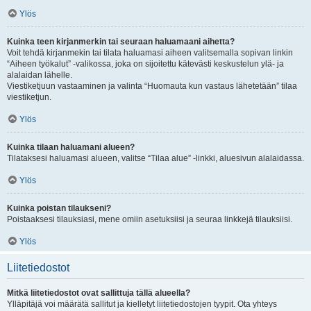
Ylös
Kuinka teen kirjanmerkin tai seuraan haluamaani aihetta?
Voit tehdä kirjanmekin tai tilata haluamasi aiheen valitsemalla sopivan linkin
“Aiheen työkalut” -valikossa, joka on sijoitettu kätevästi keskustelun ylä- ja
alalaidan lähelle.
Viestiketjuun vastaaminen ja valinta “Huomauta kun vastaus lähetetään” tilaa
viestiketjun.
Ylös
Kuinka tilaan haluamani alueen?
Tilataksesi haluamasi alueen, valitse “Tilaa alue” -linkki, aluesivun alalaidassa.
Ylös
Kuinka poistan tilaukseni?
Poistaaksesi tilauksiasi, mene omiin asetuksiisi ja seuraa linkkejä tilauksiisi.
Ylös
Liitetiedostot
Mitkä liitetiedostot ovat sallittuja tällä alueella?
Ylläpitäjä voi määrätä sallitut ja kielletyt liitetiedostojen tyypit. Ota yhteys