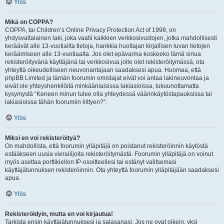
Ylös
Mikä on COPPA?
COPPA, tai Children’s Online Privacy Protection Act of 1998, on
yhdysvaltalainen laki, joka vaatii kaikkien verkkosivustojen, jotka mahdollisesti
keräävät alle 13-vuotiailta tietoja, hankkia huoltajan kirjallisen luvan tietojen
keräämiseen alle 13-vuotiaalta. Jos olet epävarma koskeeko tämä sinua
rekisteröityvänä käyttäjänä tai verkkosivua jolle olet rekisteröitymässä, ota
yhteyttä oikeudelliseen neuvonantajaan saadaksesi apua. Huomaa, että
phpBB Limited ja tämän foorumin omistajat eivät voi antaa lakineuvontaa ja
eivät ole yhteyshenkilöitä minkäänlaisissa lakiasioissa, lukuunottamatta
kysymystä “Keneen minun tulee olla yhteydessä väärinkäytöstapauksissa tai
lakiasioissa tähän foorumiin liittyen?”.
Ylös
Miksi en voi rekisteröityä?
On mahdollista, että foorumin ylläpitäjä on poistanut rekisteröinnin käytöstä
estääkseen uusia vierailijoita rekisteröitymästä. Foorumin ylläpitäjä on voinut
myös asettaa porttikiellon IP-osoitteellesi tai estänyt valitsemasi
käyttäjätunnuksen rekisteröinnin. Ota yhteyttä foorumin ylläpitäjään saadaksesi
apua.
Ylös
Rekisteröidyin, mutta en voi kirjautua!
Tarkista ensin käyttäjätunnuksesi ja salasanasi. Jos ne ovat oikein, yksi