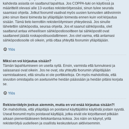
kahdesta asiasta on saattanut tapahtua. Jos COPPA-tuki on käytössä ja
määrittelit olevasi alle 13-vuotias rekisteröityessäsi, sinun tulee seurata
saamiasi ohjeita. Jotkut foorumit vaativat myös uusien tunnusten aktivoinnin
joko sinun itsesi toimesta tai ylläpitäjän toimesta ennen kuin voit kirjautua
sisään. Tämä tieto kerrottiin rekisteröitymisen yhteydessä. Jos sinulle
lähetettiin sähköpostia, seuraa ohjeita. Jos et saanut sähköpostia, olet
saattanut antaa virheellisen sähköpostiosoitteen tai sähköpostit ovat
saattaneet jäädä roskapostisuodattimeen. Jos olet varma, että antamasi
sähköpostiosoite oli oikein, yritä ottaa yhteyttä foorumin ylläpitäjään.
Ylös
Miksi en voi kirjautua sisään?
Tämän tapahtumiseen on useita syitä. Ensin, varmista että tunnuksesi ja
salasanasi ovat oikein. Jos ne ovat, ota yhteyttä foorumin ylläpitäjään
varmistaaksesi, että sinulla ei ole porttikieltoja. On myös mahdollista, että
sivuston omistajalla on asetusvirhe heidän päässään ja heidän pitäisi korjata
se.
Ylös
Rekisteröidyin joskus aiemmin, mutta en voi enää kirjautua sisään?!
On mahdollista, että ylläpitäjä on poistanut käyttäjätilisi käytöstä jostain syystä.
Useat foorumit myös poistavat käyttäjiä, jotka eivät ole kirjoittaneet pitkään
aikaan pienentääkseen tietokantansa kokoa. Jos näin on käynyt, yritä
rekisteröityä uudelleen ja osallistu keskusteluun aktiivisemmin.