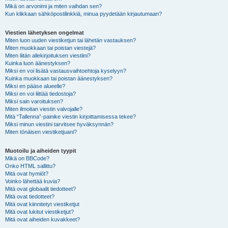
Mikä on arvonimi ja miten vaihdan sen?
Kun klikkaan sähköpostilinkkiä, minua pyydetään kirjautumaan?
Viestien lähetyksen ongelmat
Miten luon uuden viestiketjun tai lähetän vastauksen?
Miten muokkaan tai poistan viestejä?
Miten liitän allekirjoituksen viestiini?
Kuinka luon äänestyksen?
Miksi en voi lisätä vastausvaihtoehtoja kyselyyn?
Kuinka muokkaan tai poistan äänestyksen?
Miksi en pääse alueelle?
Miksi en voi liittää tiedostoja?
Miksi sain varoituksen?
Miten ilmoitan viestin valvojalle?
Mitä “Tallenna”-painike viestin kirjoittamisessa tekee?
Miksi minun viestini tarvitsee hyväksynnän?
Miten tönäisen viestiketjuani?
Muotoilu ja aiheiden tyypit
Mikä on BBCode?
Onko HTML sallittu?
Mitä ovat hymiöt?
Voinko lähettää kuvia?
Mitä ovat globaalit tiedotteet?
Mitä ovat tiedotteet?
Mitä ovat kiinnitetyt viestiketjut
Mitä ovat lukitut viestiketjut?
Mitä ovat aiheiden kuvakkeet?