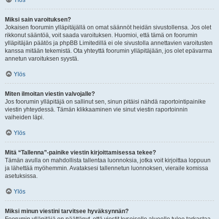
Ylös
Miksi sain varoituksen?
Jokaisen foorumin ylläpitäjällä on omat säännöt heidän sivustollensa. Jos olet
rikkonut sääntöä, voit saada varoituksen. Huomioi, että tämä on foorumin
ylläpitäjän päätös ja phpBB Limitedillä ei ole sivustolla annettavien varoitusten
kanssa mitään tekemistä. Ota yhteyttä foorumin ylläpitäjään, jos olet epävarma
annetun varoituksen syystä.
Ylös
Miten ilmoitan viestin valvojalle?
Jos foorumin ylläpitäjä on sallinut sen, sinun pitäisi nähdä raportointipainike
viestin yhteydessä. Tämän klikkaaminen vie sinut viestin raportoinnin
vaiheiden läpi.
Ylös
Mitä “Tallenna”-painike viestin kirjoittamisessa tekee?
Tämän avulla on mahdollista tallentaa luonnoksia, jotka voit kirjoittaa loppuun
ja lähettää myöhemmin. Avataksesi tallennetun luonnoksen, vieraile komissa
asetuksissa.
Ylös
Miksi minun viestini tarvitsee hyväksynnän?