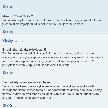
Ylös
Mikä on “Tiimi” linkki?
Tämä sivu näyttää sinulle listan foorumin henkilökunnasta, mukaanluettuna
ylläpitäjät, valvojat ja muut tiedot, kuten alueet joita he valvovat.
Ylös
Yksityisviestit
En voi lähettää yksityisviestejä!
Tähän on kolme mahdollista syytä. Et ole rekisteröitynyt ja/tai kirjautunut
sisään, foorumin ylläpitäjä on poistanut yksityisviestit käytöstä koko foorumilta
tai foorumin ylläpitäjä on estänyt sinua lähettämästä yksityisviestejä. Ota
yhteyttä foorumin ylläpitäjään saadaksesi lisätietoja.
Ylös
Saan yksityisviestejä joita en halua!
Voit automaattisesti poistaa yksityisviestit tietyltä käyttäjältä käyttämällä
käyttäjänhallinnan viestisääntöjä. Jos saat väärinkäytöksiä sisältäviä viestejä
tietyltä käyttäjältä, voit raportoida viestit valvojille. Heillä on oikeudet estää
käyttäjiä lähettämästä yksityisviestejä.
Ylös