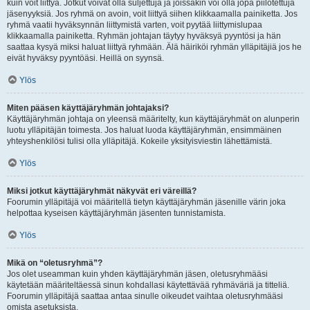
kuin voit liittyä. Jotkut voivat olla suljettuja ja joissakin voi olla jopa piilotettuja
jäsenyyksiä. Jos ryhmä on avoin, voit liittyä siihen klikkaamalla painiketta. Jos
ryhmä vaatii hyväksynnän liittymistä varten, voit pyytää liittymislupaa
klikkaamalla painiketta. Ryhmän johtajan täytyy hyväksyä pyyntösi ja hän
saattaa kysyä miksi haluat liittyä ryhmään. Älä häiriköi ryhmän ylläpitäjiä jos he
eivät hyväksy pyyntöäsi. Heillä on syynsä.
Ylös
Miten pääsen käyttäjäryhmän johtajaksi?
Käyttäjäryhmän johtaja on yleensä määritelty, kun käyttäjäryhmät on alunperin
luotu ylläpitäjän toimesta. Jos haluat luoda käyttäjäryhmän, ensimmäinen
yhteyshenkilösi tulisi olla ylläpitäjä. Kokeile yksityisviestin lähettämistä.
Ylös
Miksi jotkut käyttäjäryhmät näkyvät eri väreillä?
Foorumin ylläpitäjä voi määritellä tietyn käyttäjäryhmän jäsenille värin joka
helpottaa kyseisen käyttäjäryhmän jäsenten tunnistamista.
Ylös
Mikä on “oletusryhmä”?
Jos olet useamman kuin yhden käyttäjäryhmän jäsen, oletusryhmääsi
käytetään määriteltäessä sinun kohdallasi käytettävää ryhmäväriä ja titteliä.
Foorumin ylläpitäjä saattaa antaa sinulle oikeudet vaihtaa oletusryhmääsi
omista asetuksista.