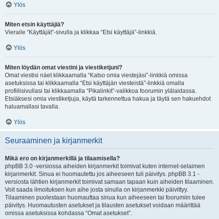
Ylös
Miten etsin käyttäjiä?
Vieraile “Käyttäjät”-sivulla ja klikkaa “Etsi käyttäjä”-linkkiä.
Ylös
Miten löydän omat viestini ja viestiketjuni?
Omat viestisi näet klikkaamalla “Katso omia viestejäsi”-linkkiä omissa
asetuksissa tai klikkaamalla “Etsi käyttäjän viesteistä”-linkkiä omalla
profiilisivullasi tai klikkaamalla “Pikalinkit”-valikkoa foorumin ylälaidassa.
Etsiäksesi omia viestiketjuja, käytä tarkennettua hakua ja täytä sen hakuehdot
haluamallasi tavalla.
Ylös
Seuraaminen ja kirjanmerkit
Mikä ero on kirjanmerkillä ja tilaamisella?
phpBB 3.0 -versiossa aiheiden kirjanmerkit toimivat kuten internet-selaimen
kirjanmerkit. Sinua ei huomautettu jos aiheeseen tuli päivitys. phpBB 3.1 -
versiosta lähtien kirjanmerkit toimivat samaan tapaan kuin aiheiden tilaaminen.
Voit saada ilmoituksen kun aihe josta sinulla on kirjanmerkki päivittyy.
Tilaaminen puolestaan huomauttaa sinua kun aiheeseen tai foorumiin tulee
päivitys. Huomautusten asetukset ja tilausten asetukset voidaan määrittää
omissa asetuksissa kohdassa “Omat asetukset”.