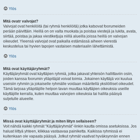
Ylös
Mitä ovatr valvojat?
Valvojat ovat henkilöitä (tai ryhmä henkilöitä) jotka katsovat foorumeiden
perään päivittäin. Heillä on on valta muokata ja poistaa viestejä ja lukita, avata,
siirtää, poistaa ja jakaa viestiketjuja niillä alueilla joissa heillä on valvojan
oikeudet. Yleensä valvojat ovat paikalla estämässä aiheen vierestä
keskustelua tai hyvien tapojen vastaisen materiaalin lähettämistä.
Ylös
Mitä ovat käyttäjäryhmät?
Käyttäjäryhmät ovat käyttäjien ryhmiä, jotka jakavat yhteisön hallittaviin osiin,
joiden kanssa foorumin ylläpitäjät voivat toimia. Jokainen käyttäjä voi kuulua
useisiin ryhmiin ja jokaiselle ryhmälle voidaan määritellä yksilölliset oikeudet.
Tämä tarjoaa ylläpitäjille helpon tavan muuttaa käyttäjien oikeuksia useille
käyttäjille kerralla, kuten muuttaa valvojien oikeuksia tai hallita pääsyä
suljetulle alueelle.
Ylös
Missä ovat käyttäjäryhmät ja miten liityn sellaiseen?
Voit nähdä kaikki ryhmät “Käyttäjäryhmät”-linkin kautta omissa asetuksissa. Jos
haluat liittyä yhteen, klikkaa vastaavaa painiketta. Kaikissa ryhmissä ei
kuitenkaan ole vapaata pääsyä. Jotkut ryhmät vaativat hyväksynnän ennen