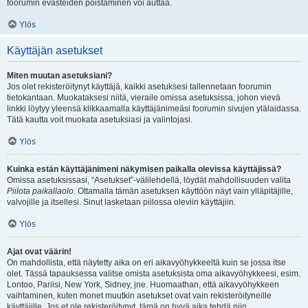
foorumin evästeiden poistaminen voi auttaa.
Ylös
Käyttäjän asetukset
Miten muutan asetuksiani?
Jos olet rekisteröitynyt käyttäjä, kaikki asetuksesi tallennetaan foorumin
tietokantaan. Muokataksesi niitä, vieraile omissa asetuksissa, johon vievä
linkki löytyy yleensä klikkaamalla käyttäjänimeäsi foorumin sivujen ylälaidassa.
Tätä kautta voit muokata asetuksiasi ja valintojasi.
Ylös
Kuinka estän käyttäjänimeni näkymisen paikalla olevissa käyttäjissä?
Omissa asetuksissasi, “Asetukset”-välilehdellä, löydät mahdollisuuden valita
Piilota paikallaolo
. Ottamalla tämän asetuksen käyttöön näyt vain ylläpitäjille,
valvojille ja itsellesi. Sinut lasketaan piilossa oleviin käyttäjiin.
Ylös
Ajat ovat väärin!
On mahdollista, että näytetty aika on eri aikavyöhykkeeltä kuin se jossa itse
olet. Tässä tapauksessa valitse omista asetuksista oma aikavyöhykkeesi, esim.
Lontoo, Pariisi, New York, Sidney, jne. Huomaathan, että aikavyöhykkeen
vaihtaminen, kuten monet muutkin asetukset ovat vain rekisteröityneille
käyttäjille. Jos et ole rekisteröitynyt, tämä on hyvä aika tehdä niin.