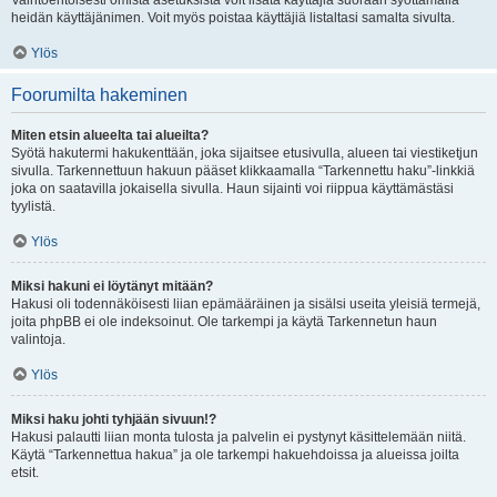
Vaihtoehtoisesti omista asetuksista voit lisätä käyttäjiä suoraan syöttämällä
heidän käyttäjänimen. Voit myös poistaa käyttäjiä listaltasi samalta sivulta.
Ylös
Foorumilta hakeminen
Miten etsin alueelta tai alueilta?
Syötä hakutermi hakukenttään, joka sijaitsee etusivulla, alueen tai viestiketjun
sivulla. Tarkennettuun hakuun pääset klikkaamalla “Tarkennettu haku”-linkkiä
joka on saatavilla jokaisella sivulla. Haun sijainti voi riippua käyttämästäsi
tyylistä.
Ylös
Miksi hakuni ei löytänyt mitään?
Hakusi oli todennäköisesti liian epämääräinen ja sisälsi useita yleisiä termejä,
joita phpBB ei ole indeksoinut. Ole tarkempi ja käytä Tarkennetun haun
valintoja.
Ylös
Miksi haku johti tyhjään sivuun!?
Hakusi palautti liian monta tulosta ja palvelin ei pystynyt käsittelemään niitä.
Käytä “Tarkennettua hakua” ja ole tarkempi hakuehdoissa ja alueissa joilta
etsit.