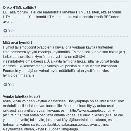
Onko HTML sallittu?
Ei. Tällä foorumilla ei ole mahdollista lähettää HTML:ää siten, että se toimisi
HTML-koodina. Yleisimmät HTML-muotoilut voi kuitenkin tehdä BBCoden
avulla.
Ylös
Mitä ovat hymiöt?
Hymiöt tai emoticonit ovat pieniä kuvia joita voidaan käyttää tunteiden
ilmaisemiseen lyhyitä koodeja käyttämällä. Esimerkiksi :) tarkoittaa iloista ja :(
tarkoittaa surullista. Hymiöiden täysi lista on nähtävillä
viestinlähetyslomakkeessa. Älä käytä hymiöitä liikaa, sillä ne voivat tehdä
viestistä lukukelvottoman ja valvoja voi poistaa niitä tai viestin kokonaan.
Foorumin ylläpitäjä on voinut myös määritellä rajan yksittäisen viestin
hymiöiden määrälle.
Ylös
Voinko lähettää kuvia?
Kyllä, kuvia voidaan käyttää viesteissäsi. Jos ylläpitäjä on sallinut liitteet, voit
mahdollisesti ladata kuvan foorumille. Muutoin sinun täytyy antaa osoite
julkisesti saatavilla olevaan kuvaan, esim. http://www.example.com/my-
picture.gif. Et voi antaa osoitetta omalla koneellasi oleviin kuviin (ellei se ole
yleinen palvelin) tai kuviin, jotka ovat käyttäjätunnistuksen takana, esim.
hotmail tai yahoo sähköpostilaatikot, salasanasuojatut sivustot, jne.
Näyttääksesi kuvan, käytä BBCoden [img]-tagia.