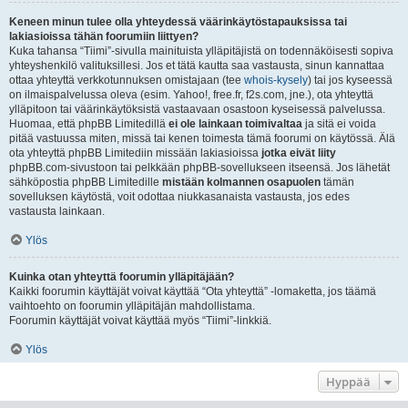
Keneen minun tulee olla yhteydessä väärinkäytöstapauksissa tai
lakiasioissa tähän foorumiin liittyen?
Kuka tahansa “Tiimi”-sivulla mainituista ylläpitäjistä on todennäköisesti sopiva
yhteyshenkilö valituksillesi. Jos et tätä kautta saa vastausta, sinun kannattaa
ottaa yhteyttä verkkotunnuksen omistajaan (tee
whois-kysely
) tai jos kyseessä
on ilmaispalvelussa oleva (esim. Yahoo!, free.fr, f2s.com, jne.), ota yhteyttä
ylläpitoon tai väärinkäytöksistä vastaavaan osastoon kyseisessä palvelussa.
Huomaa, että phpBB Limitedillä
ei ole lainkaan toimivaltaa
ja sitä ei voida
pitää vastuussa miten, missä tai kenen toimesta tämä foorumi on käytössä. Älä
ota yhteyttä phpBB Limitediin missään lakiasioissa
jotka eivät liity
phpBB.com-sivustoon tai pelkkään phpBB-sovellukseen itseensä. Jos lähetät
sähköpostia phpBB Limitedille
mistään kolmannen osapuolen
tämän
sovelluksen käytöstä, voit odottaa niukkasanaista vastausta, jos edes
vastausta lainkaan.
Ylös
Kuinka otan yhteyttä foorumin ylläpitäjään?
Kaikki foorumin käyttäjät voivat käyttää “Ota yhteyttä” -lomaketta, jos täämä
vaihtoehto on foorumin ylläpitäjän mahdollistama.
Foorumin käyttäjät voivat käyttää myös “Tiimi”-linkkiä.
Ylös
Hyppää