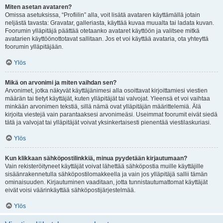
Miten asetan avataren?
Omissa asetuksissa, “Profiilin” alla, voit lisätä avataren käyttämällä jotain
neljästä tavasta: Gravatar, galleriasta, käyttää kuvaa muualta tai ladata kuvan.
Foorumin ylläpitäjä päättää otetaanko avataret käyttöön ja valitsee mitkä
avatarien käyttöönottotavat sallitaan. Jos et voi käyttää avataria, ota yhteyttä
foorumin ylläpitäjään.
Ylös
Mikä on arvonimi ja miten vaihdan sen?
Arvonimet, jotka näkyvät käyttäjänimesi alla osoittavat kirjoittamiesi viestien
määrän tai tietyt käyttäjät, kuten ylläpitäjät tai valvojat. Yleensä et voi vaihtaa
minkään arvonimen tekstiä, sillä nämä ovat ylläpitäjän määrittelemiä. Älä
kirjoita viestejä vain parantaaksesi arvonimeäsi. Useimmat foorumit eivät siedä
tätä ja valvojat tai ylläpitäjät voivat yksinkertaisesti pienentää viestilaskuriasi.
Ylös
Kun klikkaan sähköpostilinkkiä, minua pyydetään kirjautumaan?
Vain rekisteröityneet käyttäjät voivat lähettää sähköpostia muille käyttäjille
sisäänrakennetulla sähköpostilomakkeella ja vain jos ylläpitäjä sallii tämän
ominaisuuden. Kirjautuminen vaaditaan, jotta tunnistautumattomat käyttäjät
eivät voisi väärinkäyttää sähköpostijärjestelmää.
Ylös