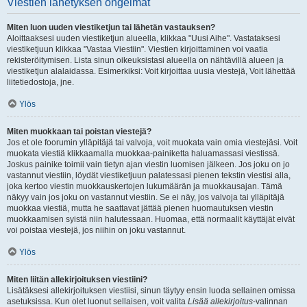
Viestien lähetyksen ongelmat
Miten luon uuden viestiketjun tai lähetän vastauksen?
Aloittaaksesi uuden viestiketjun alueella, klikkaa "Uusi Aihe". Vastataksesi
viestiketjuun klikkaa "Vastaa Viestiin". Viestien kirjoittaminen voi vaatia
rekisteröitymisen. Lista sinun oikeuksistasi alueella on nähtävillä alueen ja
viestiketjun alalaidassa. Esimerkiksi: Voit kirjoittaa uusia viestejä, Voit lähettää
liitetiedostoja, jne.
Ylös
Miten muokkaan tai poistan viestejä?
Jos et ole foorumin ylläpitäjä tai valvoja, voit muokata vain omia viestejäsi. Voit
muokata viestiä klikkaamalla muokkaa-painiketta haluamassasi viestissä.
Joskus painike toimii vain tietyn ajan viestin luomisen jälkeen. Jos joku on jo
vastannut viestiin, löydät viestiketjuun palatessasi pienen tekstin viestisi alla,
joka kertoo viestin muokkauskertojen lukumäärän ja muokkausajan. Tämä
näkyy vain jos joku on vastannut viestiin. Se ei näy, jos valvoja tai ylläpitäjä
muokkaa viestiä, mutta he saattavat jättää pienen huomautuksen viestin
muokkaamisen syistä niin halutessaan. Huomaa, että normaalit käyttäjät eivät
voi poistaa viestejä, jos niihin on joku vastannut.
Ylös
Miten liitän allekirjoituksen viestiini?
Lisätäksesi allekirjoituksen viestiisi, sinun täytyy ensin luoda sellainen omissa
asetuksissa. Kun olet luonut sellaisen, voit valita
Lisää allekirjoitus
-valinnan