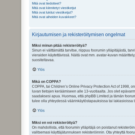
Mitä ovat tiedotteet?
Mitä ovat kiinnitetyt viestiketjut
Mitä ovat lukitut viestiketjut?
Mitä ovat aiheiden kuvakkeet?
Kirjautumisen ja rekisteröitymisen ongelmat
Miksi minun pitää rekisteröityä?
Sinun ei välttämättä tarvitse, riippuu foorumin ylläpitäjästä, tar
vieraiden käytettävissä. Näitä ovat mm. avatar-kuvan määrittely,
suositeltavaa.
Ylös
Mikä on COPPA?
COPPA, tai Children’s Online Privacy Protection Act of 1998, on y
luvan tietojen keräämiseen alle 13-vuotiaalta. Jos olet epävarm
saadaksesi apua. Huomaa, että phpBB Limited ja tämän foorumin
tulee olla yhteydessä väärinkäytöstapauksissa tai lakiasioissa t
Ylös
Miksi en voi rekisteröityä?
On mahdollista, että foorumin ylläpitäjä on poistanut rekisteröin
valitsemasi käyttäjätunnuksen rekisteröinnin. Ota yhteyttä foor