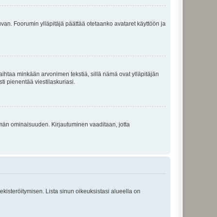
 kuvan. Foorumin ylläpitäjä päättää otetaanko avataret käyttöön ja
i vaihtaa minkään arvonimen tekstiä, sillä nämä ovat ylläpitäjän
sti pienentää viestilaskuriasi.
 tämän ominaisuuden. Kirjautuminen vaaditaan, jotta
 rekisteröitymisen. Lista sinun oikeuksistasi alueella on