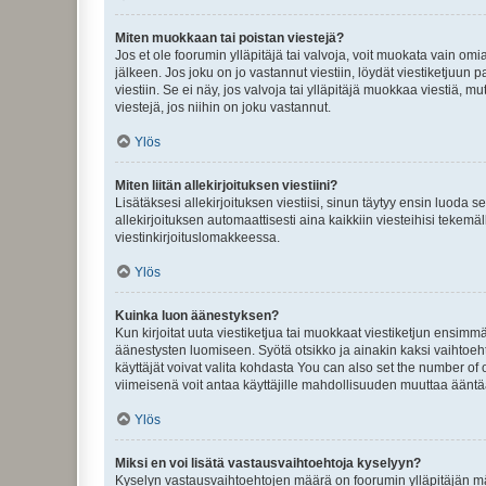
Miten muokkaan tai poistan viestejä?
Jos et ole foorumin ylläpitäjä tai valvoja, voit muokata vain om
jälkeen. Jos joku on jo vastannut viestiin, löydät viestiketjuu
viestiin. Se ei näy, jos valvoja tai ylläpitäjä muokkaa viestiä,
viestejä, jos niihin on joku vastannut.
Ylös
Miten liitän allekirjoituksen viestiini?
Lisätäksesi allekirjoituksen viestiisi, sinun täytyy ensin luoda s
allekirjoituksen automaattisesti aina kaikkiin viesteihisi tekemäl
viestinkirjoituslomakkeessa.
Ylös
Kuinka luon äänestyksen?
Kun kirjoitat uuta viestiketjua tai muokkaat viestiketjun ensimmäi
äänestysten luomiseen. Syötä otsikko ja ainakin kaksi vaihtoehto
käyttäjät voivat valita kohdasta You can also set the number of
viimeisenä voit antaa käyttäjille mahdollisuuden muuttaa ääntä
Ylös
Miksi en voi lisätä vastausvaihtoehtoja kyselyyn?
Kyselyn vastausvaihtoehtojen määrä on foorumin ylläpitäjän määr