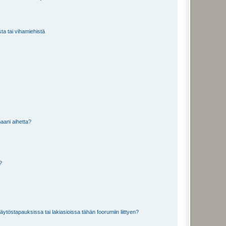
sta tai vihamiehistä
aani aihetta?
a?
töstapauksissa tai lakiasioissa tähän foorumiin liittyen?