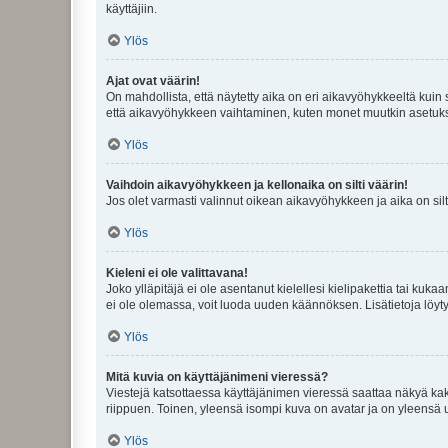
käyttäjiin.
Ylös
Ajat ovat väärin!
On mahdollista, että näytetty aika on eri aikavyöhykkeeltä kuin
että aikavyöhykkeen vaihtaminen, kuten monet muutkin asetukset o
Ylös
Vaihdoin aikavyöhykkeen ja kellonaika on silti väärin!
Jos olet varmasti valinnut oikean aikavyöhykkeen ja aika on silt
Ylös
Kieleni ei ole valittavana!
Joko ylläpitäjä ei ole asentanut kielellesi kielipakettia tai kuka
ei ole olemassa, voit luoda uuden käännöksen. Lisätietoja löyt
Ylös
Mitä kuvia on käyttäjänimeni vieressä?
Viestejä katsottaessa käyttäjänimen vieressä saattaa näkyä kaksi
riippuen. Toinen, yleensä isompi kuva on avatar ja on yleensä un
Ylös