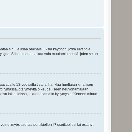
 antaa sinulle lisää ominaisuuksia käyttöön, jotka eivät ole
enyys jne. Siihen menee aikaa vain muutamia hetkiä, joten se on
vät alle 13-vuotiailta tietoja, hankkia huoltajan kirjallisen
teröitymässä, ota yhteyttä oikeudelliseen neuvonantajaan
isissa lakiasioissa, lukuunottamatta kysymystä “Keneen minun
oinut myös asettaa porttikiellon IP-osoitteellesi tai estänyt