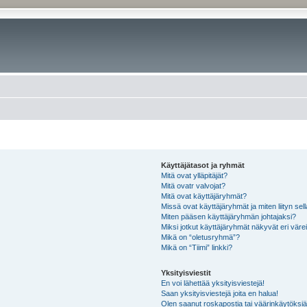
Käyttäjätasot ja ryhmät
Mitä ovat ylläpitäjät?
Mitä ovatr valvojat?
Mitä ovat käyttäjäryhmät?
Missä ovat käyttäjäryhmät ja miten liityn sel
Miten pääsen käyttäjäryhmän johtajaksi?
Miksi jotkut käyttäjäryhmät näkyvät eri värei
Mikä on “oletusryhmä”?
Mikä on “Tiimi” linkki?
Yksityisviestit
En voi lähettää yksityisviestejä!
Saan yksityisviestejä joita en halua!
Olen saanut roskapostia tai väärinkäytöksiä s