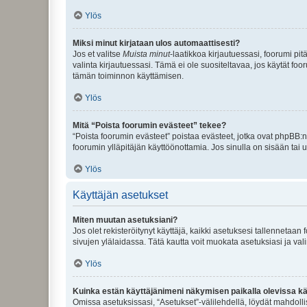
Ylös
Miksi minut kirjataan ulos automaattisesti?
Jos et valitse
Muista minut
-laatikkoa kirjautuessasi, foorumi pi
valinta kirjautuessasi. Tämä ei ole suositeltavaa, jos käytät foo
tämän toiminnon käyttämisen.
Ylös
Mitä “Poista foorumin evästeet” tekee?
“Poista foorumin evästeet” poistaa evästeet, jotka ovat phpBB:n 
foorumin ylläpitäjän käyttöönottamia. Jos sinulla on sisään ta
Ylös
Käyttäjän asetukset
Miten muutan asetuksiani?
Jos olet rekisteröitynyt käyttäjä, kaikki asetuksesi tallennetaa
sivujen ylälaidassa. Tätä kautta voit muokata asetuksiasi ja vali
Ylös
Kuinka estän käyttäjänimeni näkymisen paikalla olevissa kä
Omissa asetuksissasi, “Asetukset”-välilehdellä, löydät mahdoll