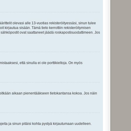
ttelit olevasi alle 13-vuotias rekisteröityessäsi, sinun tulee
it kirjautua sisään. Tämä tieto kerrottiin rekisteröitymisen
ai sähköpostit ovat saattaneet jäädä roskapostisuodattimeen. Jos
staaksesi, että sinulla ei ole porttikieltoja. On myös
neet pitkään aikaan pienentääkseen tietokantansa kokoa. Jos näin
jeita ja sinun pitäisi kohta pystyä kirjautumaan uudelleen.