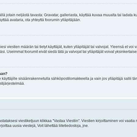
mällä jotain neljästä tavasta: Gravatar, galleriasta, käyttää kuvaa muualta tai ladata
äyttää avataria, ota yhteyttä foorumin ylläpitäjään.
iesi viestien määrän tai tietyt käyttäjät, kuten ylläpitäjät tai valvojat. Yleensä et vo
i. Useimmat foorumit eivät siedä tätä ja valvojat tai ylläpitäjät voivat yksinkertaise
aan?
le käyttäjille sisäänrakennetulla sähköpostilomakkeella ja vain jos ylläpitäjä sallii
stijärjestelmää.
stataksesi viestiketjuun klikkaa "Vastaa Viestiin". Viestien kirjoittaminen voi vaatia
joittaa uusia viestejä, Voit lähettää liitetiedostoja, jne.