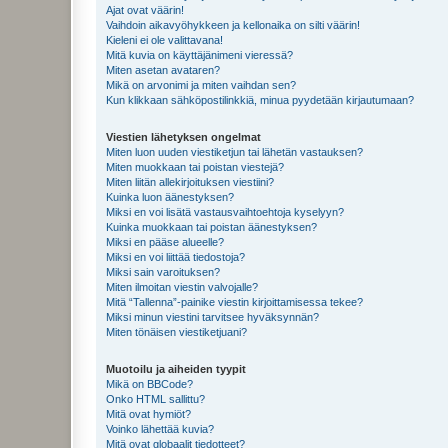
Ajat ovat väärin!
Vaihdoin aikavyöhykkeen ja kellonaika on silti väärin!
Kieleni ei ole valittavana!
Mitä kuvia on käyttäjänimeni vieressä?
Miten asetan avataren?
Mikä on arvonimi ja miten vaihdan sen?
Kun klikkaan sähköpostilinkkiä, minua pyydetään kirjautumaan?
Viestien lähetyksen ongelmat
Miten luon uuden viestiketjun tai lähetän vastauksen?
Miten muokkaan tai poistan viestejä?
Miten liitän allekirjoituksen viestiini?
Kuinka luon äänestyksen?
Miksi en voi lisätä vastausvaihtoehtoja kyselyyn?
Kuinka muokkaan tai poistan äänestyksen?
Miksi en pääse alueelle?
Miksi en voi liittää tiedostoja?
Miksi sain varoituksen?
Miten ilmoitan viestin valvojalle?
Mitä “Tallenna”-painike viestin kirjoittamisessa tekee?
Miksi minun viestini tarvitsee hyväksynnän?
Miten tönäisen viestiketjuani?
Muotoilu ja aiheiden tyypit
Mikä on BBCode?
Onko HTML sallittu?
Mitä ovat hymiöt?
Voinko lähettää kuvia?
Mitä ovat globaalit tiedotteet?