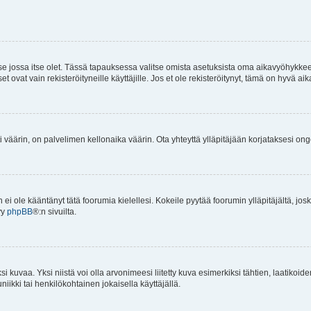
 se jossa itse olet. Tässä tapauksessa valitse omista asetuksista oma aikavyöhykke
vat vain rekisteröityneille käyttäjille. Jos et ole rekisteröitynyt, tämä on hyvä aik
i väärin, on palvelimen kellonaika väärin. Ota yhteyttä ylläpitäjään korjataksesi on
an ei ole kääntänyt tätä foorumia kielellesi. Kokeile pyytää foorumin ylläpitäjältä, jos
yy
phpBB
®:n sivuilta.
 kuvaa. Yksi niistä voi olla arvonimeesi liitetty kuva esimerkiksi tähtien, laatikoid
iikki tai henkilökohtainen jokaisella käyttäjällä.