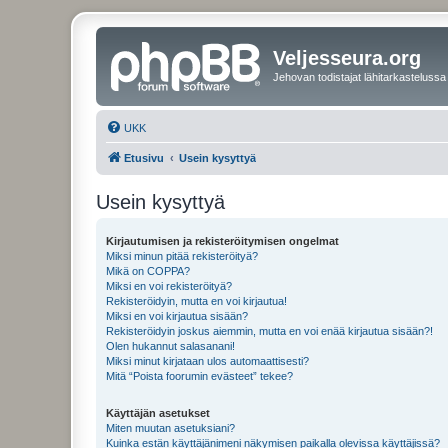
Veljesseura.org
Jehovan todistajat lähitarkastelussa
UKK
Etusivu
Usein kysyttyä
Usein kysyttyä
Kirjautumisen ja rekisteröitymisen ongelmat
Miksi minun pitää rekisteröityä?
Mikä on COPPA?
Miksi en voi rekisteröityä?
Rekisteröidyin, mutta en voi kirjautua!
Miksi en voi kirjautua sisään?
Rekisteröidyin joskus aiemmin, mutta en voi enää kirjautua sisään?!
Olen hukannut salasanani!
Miksi minut kirjataan ulos automaattisesti?
Mitä “Poista foorumin evästeet” tekee?
Käyttäjän asetukset
Miten muutan asetuksiani?
Kuinka estän käyttäjänimeni näkymisen paikalla olevissa käyttäjissä?