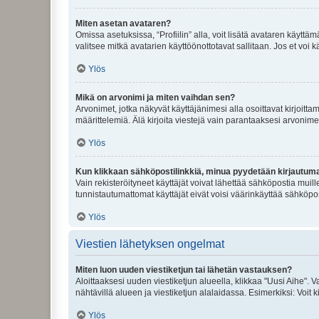
Miten asetan avataren?
Omissa asetuksissa, “Profiilin” alla, voit lisätä avataren käyttä
valitsee mitkä avatarien käyttöönottotavat sallitaan. Jos et voi k
Ylös
Mikä on arvonimi ja miten vaihdan sen?
Arvonimet, jotka näkyvät käyttäjänimesi alla osoittavat kirjoittam
määrittelemiä. Älä kirjoita viestejä vain parantaaksesi arvonimeäs
Ylös
Kun klikkaan sähköpostilinkkiä, minua pyydetään kirjautum
Vain rekisteröityneet käyttäjät voivat lähettää sähköpostia muil
tunnistautumattomat käyttäjät eivät voisi väärinkäyttää sähköpo
Ylös
Viestien lähetyksen ongelmat
Miten luon uuden viestiketjun tai lähetän vastauksen?
Aloittaaksesi uuden viestiketjun alueella, klikkaa "Uusi Aihe". Va
nähtävillä alueen ja viestiketjun alalaidassa. Esimerkiksi: Voit kir
Ylös