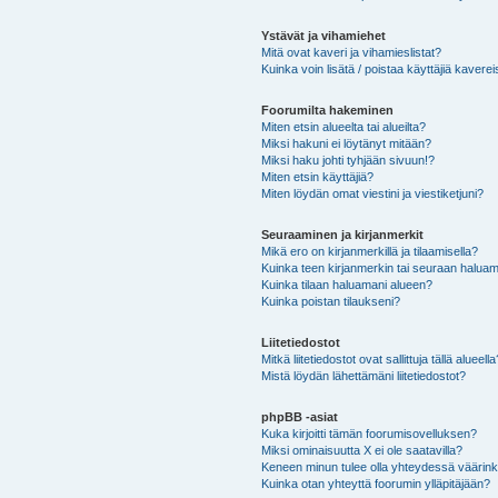
Ystävät ja vihamiehet
Mitä ovat kaveri ja vihamieslistat?
Kuinka voin lisätä / poistaa käyttäjiä kaverei
Foorumilta hakeminen
Miten etsin alueelta tai alueilta?
Miksi hakuni ei löytänyt mitään?
Miksi haku johti tyhjään sivuun!?
Miten etsin käyttäjiä?
Miten löydän omat viestini ja viestiketjuni?
Seuraaminen ja kirjanmerkit
Mikä ero on kirjanmerkillä ja tilaamisella?
Kuinka teen kirjanmerkin tai seuraan haluam
Kuinka tilaan haluamani alueen?
Kuinka poistan tilaukseni?
Liitetiedostot
Mitkä liitetiedostot ovat sallittuja tällä alueell
Mistä löydän lähettämäni liitetiedostot?
phpBB -asiat
Kuka kirjoitti tämän foorumisovelluksen?
Miksi ominaisuutta X ei ole saatavilla?
Keneen minun tulee olla yhteydessä väärinkäy
Kuinka otan yhteyttä foorumin ylläpitäjään?