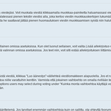
ia viestejäsi. Voit muokata viestiä klikkaamalla muokkaa-painiketta haluamassasi vies
n palatessasi pienen tekstin viestisi alla, joka kertoo viestin muokkauskertojen luk
 mutta he saattavat jättää pienen huomautuksen viestin muokkaamisen syistä niin halu
ellainen omissa asetuksissa. Kun olet luonut sellaisen, voit valita
Lisää allekirjoitus
-
lä valinnan omissa asetuksissa. Jos teet niin, voit silti estää allekirjoituksen liittäm
stä viestiä, klikkaa "Luo äänestys"-välilehteä viestilomakkeen alapuolella. Jos et näe
a niille varattuihin kenttiin. Varmista että jokainen vaihtoehto on omalla rivillään
 options users may select during voting under “Kuinka monta vaihtoehtoa käyttäjä voi
än.
ittelemä. Jos tarvitset enemmän vaihtoehtoja kuin on sallittu, ota yhteyttä foorumi