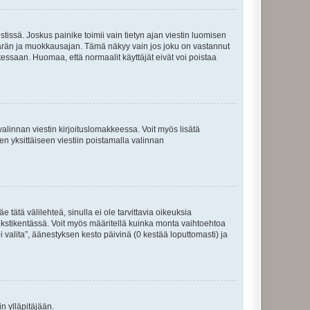
tissä. Joskus painike toimii vain tietyn ajan viestin luomisen
umäärän ja muokkausajan. Tämä näkyy vain jos joku on vastannut
tessaan. Huomaa, että normaalit käyttäjät eivät voi poistaa
valinnan viestin kirjoituslomakkeessa. Voit myös lisätä
isen yksittäiseen viestiin poistamalla valinnan
 tätä välilehteä, sinulla ei ole tarvittavia oikeuksia
 tekstikentässä. Voit myös määritellä kuinka monta vaihtoehtoa
 valita”, äänestyksen kesto päivinä (0 kestää loputtomasti) ja
n ylläpitäjään.