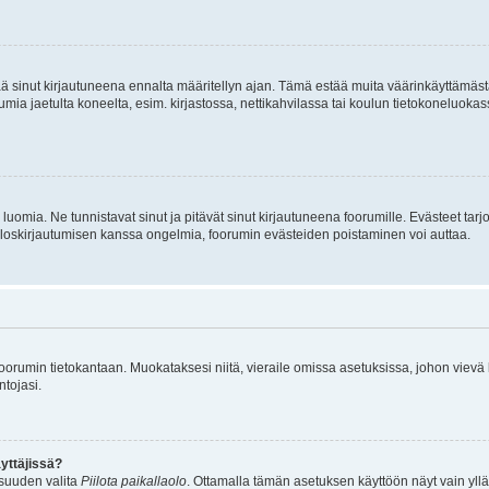
tää sinut kirjautuneena ennalta määritellyn ajan. Tämä estää muita väärinkäyttämäs
rumia jaetulta koneelta, esim. kirjastossa, nettikahvilassa tai koulun tietokoneluokas
luomia. Ne tunnistavat sinut ja pitävät sinut kirjautuneena foorumille. Evästeet tarj
i uloskirjautumisen kanssa ongelmia, foorumin evästeiden poistaminen voi auttaa.
n foorumin tietokantaan. Muokataksesi niitä, vieraile omissa asetuksissa, johon vievä
ntojasi.
yttäjissä?
isuuden valita
Piilota paikallaolo
. Ottamalla tämän asetuksen käyttöön näyt vain ylläpit