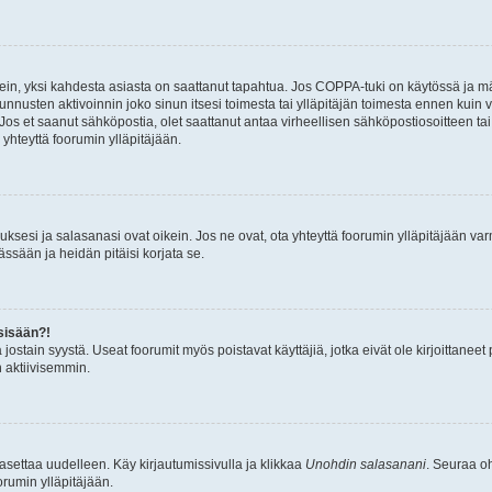
ein, yksi kahdesta asiasta on saattanut tapahtua. Jos COPPA-tuki on käytössä ja määri
nnusten aktivoinnin joko sinun itsesi toimesta tai ylläpitäjän toimesta ennen kuin vo
. Jos et saanut sähköpostia, olet saattanut antaa virheellisen sähköpostiosoitteen t
 yhteyttä foorumin ylläpitäjään.
sesi ja salasanasi ovat oikein. Jos ne ovat, ota yhteyttä foorumin ylläpitäjään varmi
ssään ja heidän pitäisi korjata se.
sisään?!
stä jostain syystä. Useat foorumit myös poistavat käyttäjiä, jotka eivät ole kirjoitta
n aktiivisemmin.
asettaa uudelleen. Käy kirjautumissivulla ja klikkaa
Unohdin salasanani
. Seuraa oh
rumin ylläpitäjään.