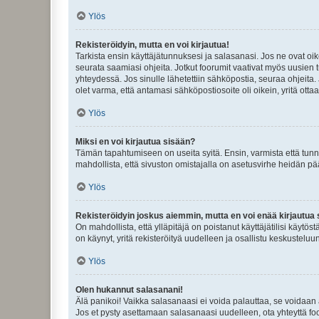
Ylös
Rekisteröidyin, mutta en voi kirjautua!
Tarkista ensin käyttäjätunnuksesi ja salasanasi. Jos ne ovat oik
seurata saamiasi ohjeita. Jotkut foorumit vaativat myös uusien tu
yhteydessä. Jos sinulle lähetettiin sähköpostia, seuraa ohjeita
olet varma, että antamasi sähköpostiosoite oli oikein, yritä ottaa
Ylös
Miksi en voi kirjautua sisään?
Tämän tapahtumiseen on useita syitä. Ensin, varmista että tunnuk
mahdollista, että sivuston omistajalla on asetusvirhe heidän pää
Ylös
Rekisteröidyin joskus aiemmin, mutta en voi enää kirjautua 
On mahdollista, että ylläpitäjä on poistanut käyttäjätilisi käytö
on käynyt, yritä rekisteröityä uudelleen ja osallistu keskusteluu
Ylös
Olen hukannut salasanani!
Älä panikoi! Vaikka salasanaasi ei voida palauttaa, se voidaan 
Jos et pysty asettamaan salasanaasi uudelleen, ota yhteyttä foo