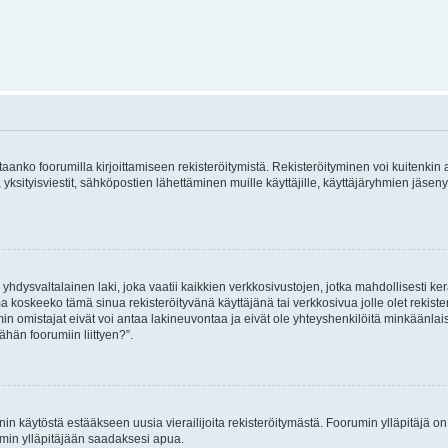
vitaanko foorumilla kirjoittamiseen rekisteröitymistä. Rekisteröityminen voi kuitenkin
 yksityisviestit, sähköpostien lähettäminen muille käyttäjille, käyttäjäryhmien jäs
hdysvaltalainen laki, joka vaatii kaikkien verkkosivustojen, jotka mahdollisesti kerää
a koskeeko tämä sinua rekisteröityvänä käyttäjänä tai verkkosivua jolle olet rekis
 omistajat eivät voi antaa lakineuvontaa ja eivät ole yhteyshenkilöitä minkäänla
ähän foorumiin liittyen?”.
nin käytöstä estääkseen uusia vierailijoita rekisteröitymästä. Foorumin ylläpitäjä on v
umin ylläpitäjään saadaksesi apua.