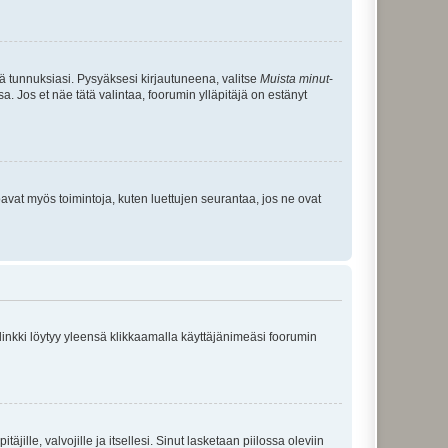
tä tunnuksiasi. Pysyäksesi kirjautuneena, valitse
Muista minut
-
sa. Jos et näe tätä valintaa, foorumin ylläpitäjä on estänyt
oavat myös toimintoja, kuten luettujen seurantaa, jos ne ovat
 linkki löytyy yleensä klikkaamalla käyttäjänimeäsi foorumin
äjille, valvojille ja itsellesi. Sinut lasketaan piilossa oleviin