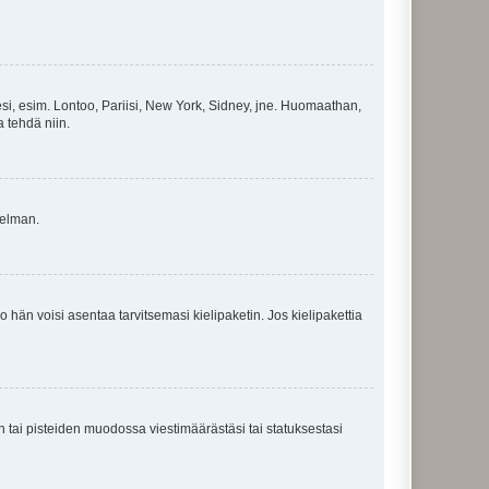
esi, esim. Lontoo, Pariisi, New York, Sidney, jne. Huomaathan,
a tehdä niin.
gelman.
ko hän voisi asentaa tarvitsemasi kielipaketin. Jos kielipakettia
en tai pisteiden muodossa viestimäärästäsi tai statuksestasi