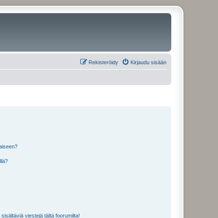
Rekisteröidy
Kirjaudu sisään
laiseen?
llä?
isältäviä viestejä tältä foorumilta!