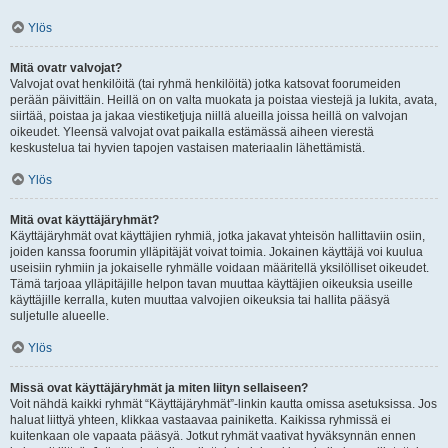
Ylös
Mitä ovatr valvojat?
Valvojat ovat henkilöitä (tai ryhmä henkilöitä) jotka katsovat foorumeiden
perään päivittäin. Heillä on on valta muokata ja poistaa viestejä ja lukita, avata,
siirtää, poistaa ja jakaa viestiketjuja niillä alueilla joissa heillä on valvojan
oikeudet. Yleensä valvojat ovat paikalla estämässä aiheen vierestä
keskustelua tai hyvien tapojen vastaisen materiaalin lähettämistä.
Ylös
Mitä ovat käyttäjäryhmät?
Käyttäjäryhmät ovat käyttäjien ryhmiä, jotka jakavat yhteisön hallittaviin osiin,
joiden kanssa foorumin ylläpitäjät voivat toimia. Jokainen käyttäjä voi kuulua
useisiin ryhmiin ja jokaiselle ryhmälle voidaan määritellä yksilölliset oikeudet.
Tämä tarjoaa ylläpitäjille helpon tavan muuttaa käyttäjien oikeuksia useille
käyttäjille kerralla, kuten muuttaa valvojien oikeuksia tai hallita pääsyä
suljetulle alueelle.
Ylös
Missä ovat käyttäjäryhmät ja miten liityn sellaiseen?
Voit nähdä kaikki ryhmät “Käyttäjäryhmät”-linkin kautta omissa asetuksissa. Jos
haluat liittyä yhteen, klikkaa vastaavaa painiketta. Kaikissa ryhmissä ei
kuitenkaan ole vapaata pääsyä. Jotkut ryhmät vaativat hyväksynnän ennen