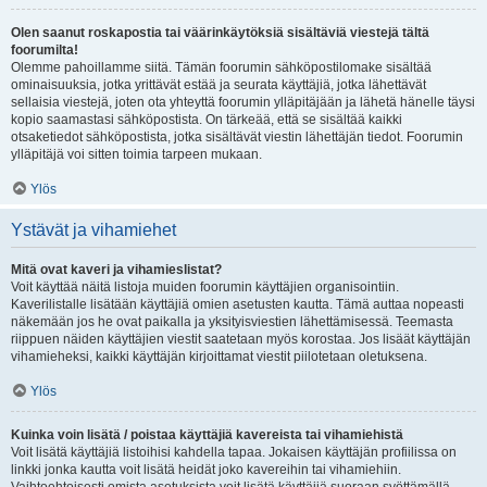
Olen saanut roskapostia tai väärinkäytöksiä sisältäviä viestejä tältä
foorumilta!
Olemme pahoillamme siitä. Tämän foorumin sähköpostilomake sisältää
ominaisuuksia, jotka yrittävät estää ja seurata käyttäjiä, jotka lähettävät
sellaisia viestejä, joten ota yhteyttä foorumin ylläpitäjään ja lähetä hänelle täysi
kopio saamastasi sähköpostista. On tärkeää, että se sisältää kaikki
otsaketiedot sähköpostista, jotka sisältävät viestin lähettäjän tiedot. Foorumin
ylläpitäjä voi sitten toimia tarpeen mukaan.
Ylös
Ystävät ja vihamiehet
Mitä ovat kaveri ja vihamieslistat?
Voit käyttää näitä listoja muiden foorumin käyttäjien organisointiin.
Kaverilistalle lisätään käyttäjiä omien asetusten kautta. Tämä auttaa nopeasti
näkemään jos he ovat paikalla ja yksityisviestien lähettämisessä. Teemasta
riippuen näiden käyttäjien viestit saatetaan myös korostaa. Jos lisäät käyttäjän
vihamieheksi, kaikki käyttäjän kirjoittamat viestit piilotetaan oletuksena.
Ylös
Kuinka voin lisätä / poistaa käyttäjiä kavereista tai vihamiehistä
Voit lisätä käyttäjiä listoihisi kahdella tapaa. Jokaisen käyttäjän profiilissa on
linkki jonka kautta voit lisätä heidät joko kavereihin tai vihamiehiin.