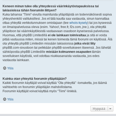
Keneen minun tulee olla yhteydessä väärinkäytöstapauksissa tai
lakiasioissa tähän foorumiin liittyen?
Kuka tahansa “Tiimi”-sivulla mainituista ylläpitäjistä on todennäköisesti sopiva
yhteyshenkilö valituksillesi. Jos et tätä kautta saa vastausta, sinun kannattaa
ottaa yhteyttä verkkotunnuksen omistajaan (tee
whois-kysely
) tai jos kyseessä
on ilmaispalvelussa oleva (esim. Yahoo!, free.fr, f2s.com, jne.), ota yhteyttä
ylläpitoon tai väärinkäytöksistä vastaavaan osastoon kyseisessä palvelussa.
Huomaa, että phpBB Limitedillä
ei ole lainkaan toimivaltaa
ja sitä ei voida
pitää vastuussa miten, missä tai kenen toimesta tämä foorumi on käytössä. Älä
ota yhteyttä phpBB Limitediin missään lakiasioissa
jotka eivät liity
phpBB.com-sivustoon tai pelkkään phpBB-sovellukseen itseensä. Jos lähetät
sähköpostia phpBB Limitedille
mistään kolmannen osapuolen
tämän
sovelluksen käytöstä, voit odottaa niukkasanaista vastausta, jos edes
vastausta lainkaan.
Ylös
Kuinka otan yhteyttä foorumin ylläpitäjään?
Kaikki foorumin käyttäjät voivat käyttää “Ota yhteyttä” -lomaketta, jos täämä
vaihtoehto on foorumin ylläpitäjän mahdollistama.
Foorumin käyttäjät voivat käyttää myös “Tiimi”-linkkiä.
Ylös
Hyppää