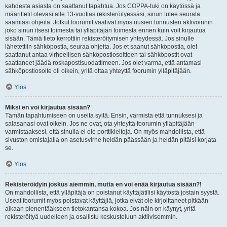
kahdesta asiasta on saattanut tapahtua. Jos COPPA-tuki on käytössä ja
määrittelit olevasi alle 13-vuotias rekisteröityessäsi, sinun tulee seurata
saamiasi ohjeita. Jotkut foorumit vaativat myös uusien tunnusten aktivoinnin
joko sinun itsesi toimesta tai ylläpitäjän toimesta ennen kuin voit kirjautua
sisään. Tämä tieto kerrottiin rekisteröitymisen yhteydessä. Jos sinulle
lähetettiin sähköpostia, seuraa ohjeita. Jos et saanut sähköpostia, olet
saattanut antaa virheellisen sähköpostiosoitteen tai sähköpostit ovat
saattaneet jäädä roskapostisuodattimeen. Jos olet varma, että antamasi
sähköpostiosoite oli oikein, yritä ottaa yhteyttä foorumin ylläpitäjään.
Ylös
Miksi en voi kirjautua sisään?
Tämän tapahtumiseen on useita syitä. Ensin, varmista että tunnuksesi ja
salasanasi ovat oikein. Jos ne ovat, ota yhteyttä foorumin ylläpitäjään
varmistaaksesi, että sinulla ei ole porttikieltoja. On myös mahdollista, että
sivuston omistajalla on asetusvirhe heidän päässään ja heidän pitäisi korjata
se.
Ylös
Rekisteröidyin joskus aiemmin, mutta en voi enää kirjautua sisään?!
On mahdollista, että ylläpitäjä on poistanut käyttäjätilisi käytöstä jostain syystä.
Useat foorumit myös poistavat käyttäjiä, jotka eivät ole kirjoittaneet pitkään
aikaan pienentääkseen tietokantansa kokoa. Jos näin on käynyt, yritä
rekisteröityä uudelleen ja osallistu keskusteluun aktiivisemmin.