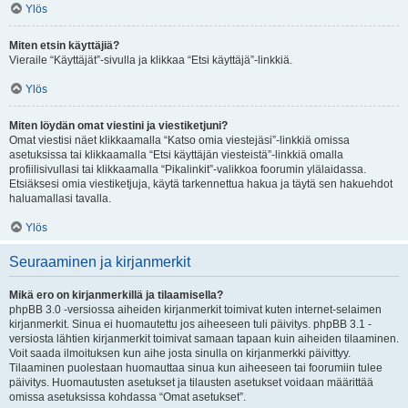
Ylös
Miten etsin käyttäjiä?
Vieraile “Käyttäjät”-sivulla ja klikkaa “Etsi käyttäjä”-linkkiä.
Ylös
Miten löydän omat viestini ja viestiketjuni?
Omat viestisi näet klikkaamalla “Katso omia viestejäsi”-linkkiä omissa
asetuksissa tai klikkaamalla “Etsi käyttäjän viesteistä”-linkkiä omalla
profiilisivullasi tai klikkaamalla “Pikalinkit”-valikkoa foorumin ylälaidassa.
Etsiäksesi omia viestiketjuja, käytä tarkennettua hakua ja täytä sen hakuehdot
haluamallasi tavalla.
Ylös
Seuraaminen ja kirjanmerkit
Mikä ero on kirjanmerkillä ja tilaamisella?
phpBB 3.0 -versiossa aiheiden kirjanmerkit toimivat kuten internet-selaimen
kirjanmerkit. Sinua ei huomautettu jos aiheeseen tuli päivitys. phpBB 3.1 -
versiosta lähtien kirjanmerkit toimivat samaan tapaan kuin aiheiden tilaaminen.
Voit saada ilmoituksen kun aihe josta sinulla on kirjanmerkki päivittyy.
Tilaaminen puolestaan huomauttaa sinua kun aiheeseen tai foorumiin tulee
päivitys. Huomautusten asetukset ja tilausten asetukset voidaan määrittää
omissa asetuksissa kohdassa “Omat asetukset”.