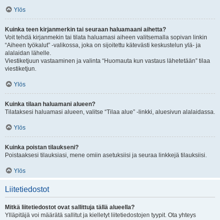
Ylös
Kuinka teen kirjanmerkin tai seuraan haluamaani aihetta?
Voit tehdä kirjanmekin tai tilata haluamasi aiheen valitsemalla sopivan linkin
“Aiheen työkalut” -valikossa, joka on sijoitettu kätevästi keskustelun ylä- ja
alalaidan lähelle.
Viestiketjuun vastaaminen ja valinta “Huomauta kun vastaus lähetetään” tilaa
viestiketjun.
Ylös
Kuinka tilaan haluamani alueen?
Tilataksesi haluamasi alueen, valitse “Tilaa alue” -linkki, aluesivun alalaidassa.
Ylös
Kuinka poistan tilaukseni?
Poistaaksesi tilauksiasi, mene omiin asetuksiisi ja seuraa linkkejä tilauksiisi.
Ylös
Liitetiedostot
Mitkä liitetiedostot ovat sallittuja tällä alueella?
Ylläpitäjä voi määrätä sallitut ja kielletyt liitetiedostojen tyypit. Ota yhteys