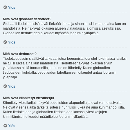
Ylös
Mitä ovat globaalit tiedotteet?
Globaalit tiedotteet sisältävät tärkeää tietoa ja sinun tulisi lukea ne aina kun on
mahdolista. Ne näkyvät jokaisen alueen ylälaidassa ja omissa asetuksissa.
Globaalien tiedotteiden oikeudet myöntää foorumin ylläpitäjä.
Ylös
Mitä ovat tiedotteet?
Tiedotteet usein sisältävät tärkeää tietoa foorumista jota olet lukemassa ja siksi
ne tulisi lukea aina kun mahdollista. Tiedotteet näkyvät jokaisen sivun
ylälaidassa niillä foorumeilla joihin ne on lähetetty. Kuten globaalien
tiedotteiden kohdalla, tiedotteiden lähettämisen oikeudet antaa foorumin
ylläpitäjä.
Ylös
Mitä ovat kiinnitetyt viestiketjut
Kiinnitetyt viestiketjut näkyvät tiedotteiden alapuolella ja ovat vain etusivulla.
Ne ovat yleensä aika tärkeitä, joten sinun tulisi lukea ne aina kun mahdollista.
Kuten tiedotteiden ja globaalien tiedotteiden kanssa, viestiketjujen
kiinnittämisen oikeudet määrittelee foorumin ylläpitäjä.
Ylös