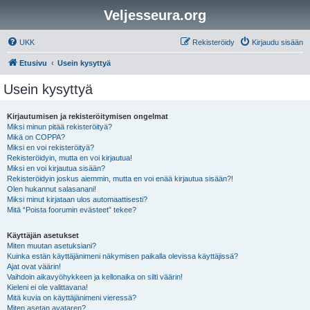
Veljesseura.org
UKK
Rekisteröidy
Kirjaudu sisään
Etusivu
Usein kysyttyä
Usein kysyttyä
Kirjautumisen ja rekisteröitymisen ongelmat
Miksi minun pitää rekisteröityä?
Mikä on COPPA?
Miksi en voi rekisteröityä?
Rekisteröidyin, mutta en voi kirjautua!
Miksi en voi kirjautua sisään?
Rekisteröidyin joskus aiemmin, mutta en voi enää kirjautua sisään?!
Olen hukannut salasanani!
Miksi minut kirjataan ulos automaattisesti?
Mitä “Poista foorumin evästeet” tekee?
Käyttäjän asetukset
Miten muutan asetuksiani?
Kuinka estän käyttäjänimeni näkymisen paikalla olevissa käyttäjissä?
Ajat ovat väärin!
Vaihdoin aikavyöhykkeen ja kellonaika on silti väärin!
Kieleni ei ole valittavana!
Mitä kuvia on käyttäjänimeni vieressä?
Miten asetan avataren?