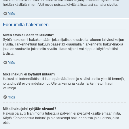
Vaihtoehtoisesti omista asetuksista voit lisätä käyttäjiä suoraan syöttämällä
heidän käyttäjänimen. Voit myös poistaa käyttäjiä listaltasi samalta sivulta.
Ylös
Foorumilta hakeminen
Miten etsin alueelta tai alueilta?
Syötä hakutermi hakukenttään, joka sijaitsee etusivulla, alueen tai viestiketjun
sivulla. Tarkennettuun hakuun pääset klikkaamalla “Tarkennettu haku”-linkkiä
joka on saatavilla jokaisella sivulla. Haun sijainti voi riippua käyttämästäsi
tyylistä.
Ylös
Miksi hakuni ei löytänyt mitään?
Hakusi oli todennäköisesti liian epämääräinen ja sisälsi useita yleisiä termejä,
joita phpBB ei ole indeksoinut. Ole tarkempi ja käytä Tarkennetun haun
valintoja.
Ylös
Miksi haku johti tyhjään sivuun!?
Hakusi palautti liian monta tulosta ja palvelin ei pystynyt käsittelemään niitä.
Käytä “Tarkennettua hakua” ja ole tarkempi hakuehdoissa ja alueissa joilta
etsit.