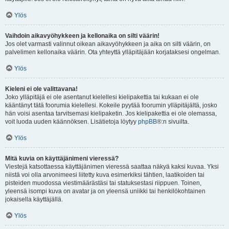
Ylös
Vaihdoin aikavyöhykkeen ja kellonaika on silti väärin!
Jos olet varmasti valinnut oikean aikavyöhykkeen ja aika on silti väärin, on
palvelimen kellonaika väärin. Ota yhteyttä ylläpitäjään korjataksesi ongelman.
Ylös
Kieleni ei ole valittavana!
Joko ylläpitäjä ei ole asentanut kielellesi kielipakettia tai kukaan ei ole
kääntänyt tätä foorumia kielellesi. Kokeile pyytää foorumin ylläpitäjältä, josko
hän voisi asentaa tarvitsemasi kielipaketin. Jos kielipakettia ei ole olemassa,
voit luoda uuden käännöksen. Lisätietoja löytyy
phpBB
®:n sivuilta.
Ylös
Mitä kuvia on käyttäjänimeni vieressä?
Viestejä katsottaessa käyttäjänimen vieressä saattaa näkyä kaksi kuvaa. Yksi
niistä voi olla arvonimeesi liitetty kuva esimerkiksi tähtien, laatikoiden tai
pisteiden muodossa viestimäärästäsi tai statuksestasi riippuen. Toinen,
yleensä isompi kuva on avatar ja on yleensä uniikki tai henkilökohtainen
jokaisella käyttäjällä.
Ylös