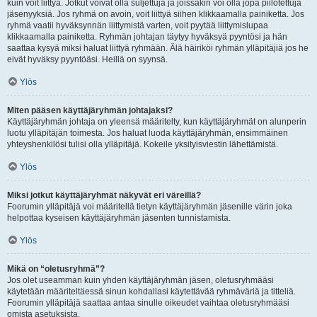
kuin voit liittyä. Jotkut voivat olla suljettuja ja joissakin voi olla jopa piilotettuja
jäsenyyksiä. Jos ryhmä on avoin, voit liittyä siihen klikkaamalla painiketta. Jos
ryhmä vaatii hyväksynnän liittymistä varten, voit pyytää liittymislupaa
klikkaamalla painiketta. Ryhmän johtajan täytyy hyväksyä pyyntösi ja hän
saattaa kysyä miksi haluat liittyä ryhmään. Älä häiriköi ryhmän ylläpitäjiä jos he
eivät hyväksy pyyntöäsi. Heillä on syynsä.
Ylös
Miten pääsen käyttäjäryhmän johtajaksi?
Käyttäjäryhmän johtaja on yleensä määritelty, kun käyttäjäryhmät on alunperin
luotu ylläpitäjän toimesta. Jos haluat luoda käyttäjäryhmän, ensimmäinen
yhteyshenkilösi tulisi olla ylläpitäjä. Kokeile yksityisviestin lähettämistä.
Ylös
Miksi jotkut käyttäjäryhmät näkyvät eri väreillä?
Foorumin ylläpitäjä voi määritellä tietyn käyttäjäryhmän jäsenille värin joka
helpottaa kyseisen käyttäjäryhmän jäsenten tunnistamista.
Ylös
Mikä on “oletusryhmä”?
Jos olet useamman kuin yhden käyttäjäryhmän jäsen, oletusryhmääsi
käytetään määriteltäessä sinun kohdallasi käytettävää ryhmäväriä ja titteliä.
Foorumin ylläpitäjä saattaa antaa sinulle oikeudet vaihtaa oletusryhmääsi
omista asetuksista.