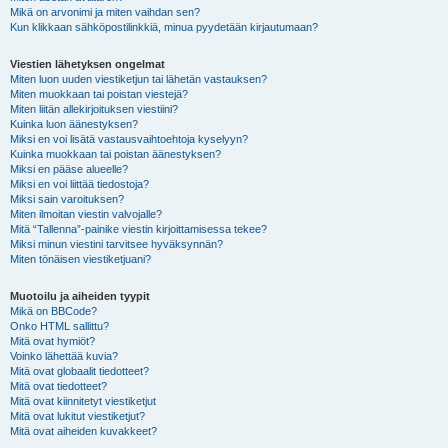
Mikä on arvonimi ja miten vaihdan sen?
Kun klikkaan sähköpostilinkkiä, minua pyydetään kirjautumaan?
Viestien lähetyksen ongelmat
Miten luon uuden viestiketjun tai lähetän vastauksen?
Miten muokkaan tai poistan viestejä?
Miten liitän allekirjoituksen viestiini?
Kuinka luon äänestyksen?
Miksi en voi lisätä vastausvaihtoehtoja kyselyyn?
Kuinka muokkaan tai poistan äänestyksen?
Miksi en pääse alueelle?
Miksi en voi liittää tiedostoja?
Miksi sain varoituksen?
Miten ilmoitan viestin valvojalle?
Mitä “Tallenna”-painike viestin kirjoittamisessa tekee?
Miksi minun viestini tarvitsee hyväksynnän?
Miten tönäisen viestiketjuani?
Muotoilu ja aiheiden tyypit
Mikä on BBCode?
Onko HTML sallittu?
Mitä ovat hymiöt?
Voinko lähettää kuvia?
Mitä ovat globaalit tiedotteet?
Mitä ovat tiedotteet?
Mitä ovat kiinnitetyt viestiketjut
Mitä ovat lukitut viestiketjut?
Mitä ovat aiheiden kuvakkeet?