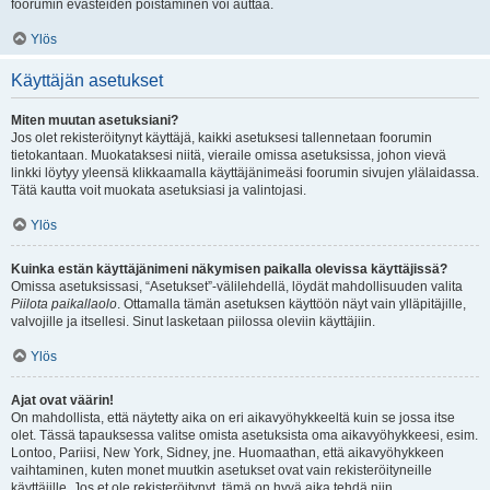
foorumin evästeiden poistaminen voi auttaa.
Ylös
Käyttäjän asetukset
Miten muutan asetuksiani?
Jos olet rekisteröitynyt käyttäjä, kaikki asetuksesi tallennetaan foorumin
tietokantaan. Muokataksesi niitä, vieraile omissa asetuksissa, johon vievä
linkki löytyy yleensä klikkaamalla käyttäjänimeäsi foorumin sivujen ylälaidassa.
Tätä kautta voit muokata asetuksiasi ja valintojasi.
Ylös
Kuinka estän käyttäjänimeni näkymisen paikalla olevissa käyttäjissä?
Omissa asetuksissasi, “Asetukset”-välilehdellä, löydät mahdollisuuden valita
Piilota paikallaolo
. Ottamalla tämän asetuksen käyttöön näyt vain ylläpitäjille,
valvojille ja itsellesi. Sinut lasketaan piilossa oleviin käyttäjiin.
Ylös
Ajat ovat väärin!
On mahdollista, että näytetty aika on eri aikavyöhykkeeltä kuin se jossa itse
olet. Tässä tapauksessa valitse omista asetuksista oma aikavyöhykkeesi, esim.
Lontoo, Pariisi, New York, Sidney, jne. Huomaathan, että aikavyöhykkeen
vaihtaminen, kuten monet muutkin asetukset ovat vain rekisteröityneille
käyttäjille. Jos et ole rekisteröitynyt, tämä on hyvä aika tehdä niin.