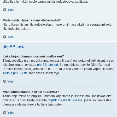
ylläpitäjään mikäli et ole varma mitkä tiedostot ovat sallittuja..
Ylös
Mistä löydän lähettämäni liitetiedostot?
Nähdäksesi listan liitetiedostoistasi, mene omiin asetuksiin ja seuraa linkkejä
liitetiedostot-osioon.
Ylös
phpBB -asiat
Kuka kirjoitti tämän foorumisovelluksen?
Tämä sovellus (sen muokkaamattomassa tilassa) on tuottanut, julkaissut ja sen
tekijänoikeudet omistaa
phpBB Limited
. Se on tehty saataville GNU General
Public Licensenssin, versiolla 2 (GPL-2.0) ja sitä voidaan jakaa vapaasti. Katso
Tietoja phpBB:stä
saadaksesi lisätietoja.
Ylös
Miksi ominaisuutta X ei ole saatavilla?
Tämä ohjelmisto on phpBB Limitedin kirjoittama ja lisensoima. Jos uskot, että
ominaisuus tulisi lisätä, vieraile
phpBB ideakeskuksessa
, jossa voit äänestää
olemassa olevia ideoita tai lähettää uuden.
Ylös