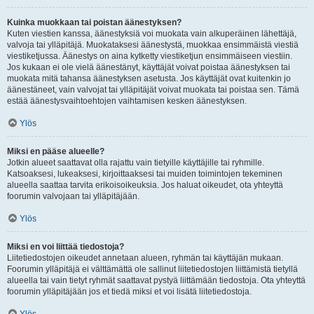
Kuinka muokkaan tai poistan äänestyksen?
Kuten viestien kanssa, äänestyksiä voi muokata vain alkuperäinen lähettäjä,
valvoja tai ylläpitäjä. Muokataksesi äänestystä, muokkaa ensimmäistä viestiä
viestiketjussa. Äänestys on aina kytketty viestiketjun ensimmäiseen viestiin.
Jos kukaan ei ole vielä äänestänyt, käyttäjät voivat poistaa äänestyksen tai
muokata mitä tahansa äänestyksen asetusta. Jos käyttäjät ovat kuitenkin jo
äänestäneet, vain valvojat tai ylläpitäjät voivat muokata tai poistaa sen. Tämä
estää äänestysvaihtoehtojen vaihtamisen kesken äänestyksen.
Ylös
Miksi en pääse alueelle?
Jotkin alueet saattavat olla rajattu vain tietyille käyttäjille tai ryhmille.
Katsoaksesi, lukeaksesi, kirjoittaaksesi tai muiden toimintojen tekeminen
alueella saattaa tarvita erikoisoikeuksia. Jos haluat oikeudet, ota yhteyttä
foorumin valvojaan tai ylläpitäjään.
Ylös
Miksi en voi liittää tiedostoja?
Liitetiedostojen oikeudet annetaan alueen, ryhmän tai käyttäjän mukaan.
Foorumin ylläpitäjä ei välttämättä ole sallinut liitetiedostojen liittämistä tietyllä
alueella tai vain tietyt ryhmät saattavat pystyä liittämään tiedostoja. Ota yhteyttä
foorumin ylläpitäjään jos et tiedä miksi et voi lisätä liitetiedostoja.