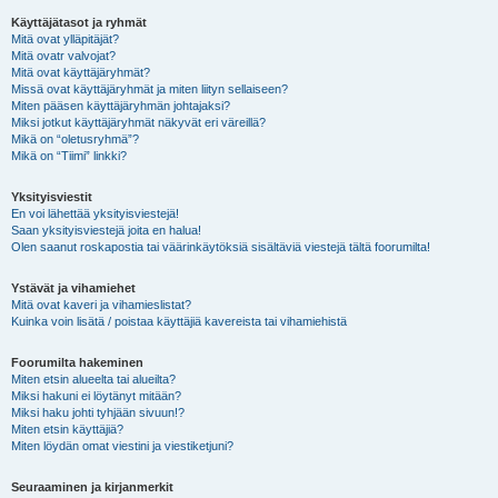
Käyttäjätasot ja ryhmät
Mitä ovat ylläpitäjät?
Mitä ovatr valvojat?
Mitä ovat käyttäjäryhmät?
Missä ovat käyttäjäryhmät ja miten liityn sellaiseen?
Miten pääsen käyttäjäryhmän johtajaksi?
Miksi jotkut käyttäjäryhmät näkyvät eri väreillä?
Mikä on “oletusryhmä”?
Mikä on “Tiimi” linkki?
Yksityisviestit
En voi lähettää yksityisviestejä!
Saan yksityisviestejä joita en halua!
Olen saanut roskapostia tai väärinkäytöksiä sisältäviä viestejä tältä foorumilta!
Ystävät ja vihamiehet
Mitä ovat kaveri ja vihamieslistat?
Kuinka voin lisätä / poistaa käyttäjiä kavereista tai vihamiehistä
Foorumilta hakeminen
Miten etsin alueelta tai alueilta?
Miksi hakuni ei löytänyt mitään?
Miksi haku johti tyhjään sivuun!?
Miten etsin käyttäjiä?
Miten löydän omat viestini ja viestiketjuni?
Seuraaminen ja kirjanmerkit