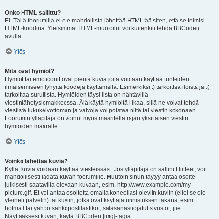
Onko HTML sallittu?
Ei. Tällä foorumilla ei ole mahdollista lähettää HTML:ää siten, että se toimisi
HTML-koodina. Yleisimmät HTML-muotoilut voi kuitenkin tehdä BBCoden
avulla.
Ylös
Mitä ovat hymiöt?
Hymiöt tai emoticonit ovat pieniä kuvia joita voidaan käyttää tunteiden
ilmaisemiseen lyhyitä koodeja käyttämällä. Esimerkiksi :) tarkoittaa iloista ja :(
tarkoittaa surullista. Hymiöiden täysi lista on nähtävillä
viestinlähetyslomakkeessa. Älä käytä hymiöitä liikaa, sillä ne voivat tehdä
viestistä lukukelvottoman ja valvoja voi poistaa niitä tai viestin kokonaan.
Foorumin ylläpitäjä on voinut myös määritellä rajan yksittäisen viestin
hymiöiden määrälle.
Ylös
Voinko lähettää kuvia?
Kyllä, kuvia voidaan käyttää viesteissäsi. Jos ylläpitäjä on sallinut liitteet, voit
mahdollisesti ladata kuvan foorumille. Muutoin sinun täytyy antaa osoite
julkisesti saatavilla olevaan kuvaan, esim. http://www.example.com/my-
picture.gif. Et voi antaa osoitetta omalla koneellasi oleviin kuviin (ellei se ole
yleinen palvelin) tai kuviin, jotka ovat käyttäjätunnistuksen takana, esim.
hotmail tai yahoo sähköpostilaatikot, salasanasuojatut sivustot, jne.
Näyttääksesi kuvan, käytä BBCoden [img]-tagia.