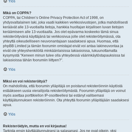
Ylös
Mikä on COPPA?
COPPA, tai Children’s Online Privacy Protection Act of 1998, on
yhdysvaltalainen laki, joka vaatii kaikkien verkkosivustojen, jotka mahdollisesti
keräävät alle 13-vuotiailta tietoja, hankkia huoltajan kirjallisen luvan tietojen
keräämiseen alle 13-vuotiaalta. Jos olet epävarma koskeeko tämä sinua
rekisteröityvänä käyttäjänä tai verkkosivua jolle olet rekisteröitymässä, ota
yhteyttä oikeudelliseen neuvonantajaan saadaksesi apua. Huomaa, että
phpBB Limited ja tämän foorumin omistajat eivät voi antaa lakineuvontaa ja
eivät ole yhteyshenkilöitä minkäänlaisissa lakiasioissa, lukuunottamatta
kysymystä “Keneen minun tulee olla yhteydessä väärinkäytöstapauksissa tai
lakiasioissa tähän foorumiin liittyen?”.
Ylös
Miksi en voi rekisteröityä?
On mahdollista, että foorumin ylläpitäjä on poistanut rekisteröinnin käytöstä
estääkseen uusia vierailijoita rekisteröitymästä. Foorumin ylläpitäjä on voinut
myös asettaa porttikiellon IP-osoitteellesi tai estänyt valitsemasi
käyttäjätunnuksen rekisteröinnin. Ota yhteyttä foorumin ylläpitäjään saadaksesi
apua.
Ylös
Rekisteröidyin, mutta en voi kirjautua!
Tarkista ensin käyttäjätunnuksesi ja salasanasi. Jos ne ovat oikein, yksi