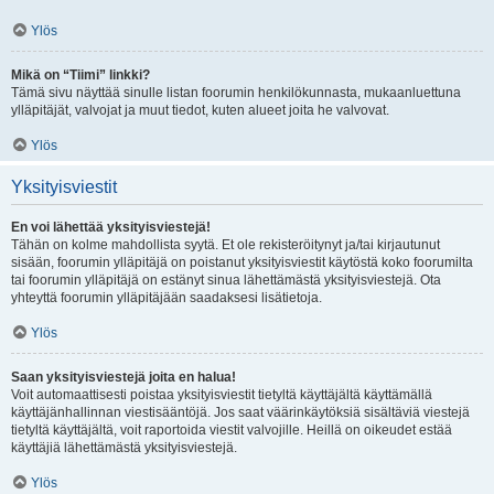
Ylös
Mikä on “Tiimi” linkki?
Tämä sivu näyttää sinulle listan foorumin henkilökunnasta, mukaanluettuna
ylläpitäjät, valvojat ja muut tiedot, kuten alueet joita he valvovat.
Ylös
Yksityisviestit
En voi lähettää yksityisviestejä!
Tähän on kolme mahdollista syytä. Et ole rekisteröitynyt ja/tai kirjautunut
sisään, foorumin ylläpitäjä on poistanut yksityisviestit käytöstä koko foorumilta
tai foorumin ylläpitäjä on estänyt sinua lähettämästä yksityisviestejä. Ota
yhteyttä foorumin ylläpitäjään saadaksesi lisätietoja.
Ylös
Saan yksityisviestejä joita en halua!
Voit automaattisesti poistaa yksityisviestit tietyltä käyttäjältä käyttämällä
käyttäjänhallinnan viestisääntöjä. Jos saat väärinkäytöksiä sisältäviä viestejä
tietyltä käyttäjältä, voit raportoida viestit valvojille. Heillä on oikeudet estää
käyttäjiä lähettämästä yksityisviestejä.
Ylös