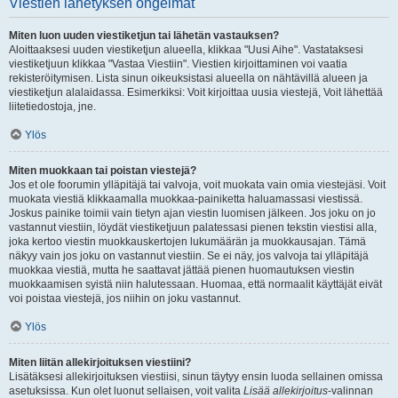
Viestien lähetyksen ongelmat
Miten luon uuden viestiketjun tai lähetän vastauksen?
Aloittaaksesi uuden viestiketjun alueella, klikkaa "Uusi Aihe". Vastataksesi
viestiketjuun klikkaa "Vastaa Viestiin". Viestien kirjoittaminen voi vaatia
rekisteröitymisen. Lista sinun oikeuksistasi alueella on nähtävillä alueen ja
viestiketjun alalaidassa. Esimerkiksi: Voit kirjoittaa uusia viestejä, Voit lähettää
liitetiedostoja, jne.
Ylös
Miten muokkaan tai poistan viestejä?
Jos et ole foorumin ylläpitäjä tai valvoja, voit muokata vain omia viestejäsi. Voit
muokata viestiä klikkaamalla muokkaa-painiketta haluamassasi viestissä.
Joskus painike toimii vain tietyn ajan viestin luomisen jälkeen. Jos joku on jo
vastannut viestiin, löydät viestiketjuun palatessasi pienen tekstin viestisi alla,
joka kertoo viestin muokkauskertojen lukumäärän ja muokkausajan. Tämä
näkyy vain jos joku on vastannut viestiin. Se ei näy, jos valvoja tai ylläpitäjä
muokkaa viestiä, mutta he saattavat jättää pienen huomautuksen viestin
muokkaamisen syistä niin halutessaan. Huomaa, että normaalit käyttäjät eivät
voi poistaa viestejä, jos niihin on joku vastannut.
Ylös
Miten liitän allekirjoituksen viestiini?
Lisätäksesi allekirjoituksen viestiisi, sinun täytyy ensin luoda sellainen omissa
asetuksissa. Kun olet luonut sellaisen, voit valita
Lisää allekirjoitus
-valinnan