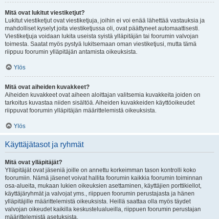
Mitä ovat lukitut viestiketjut?
Lukitut viestiketjut ovat viestiketjuja, joihin ei voi enää lähettää vastauksia ja
mahdolliset kyselyt joita viestiketjussa oli, ovat päättyneet automaattisesti.
Viestiketjuja voidaan lukita useista syistä ylläpitäjän tai foorumin valvojan
toimesta. Saatat myös pystyä lukitsemaan oman viestiketjusi, mutta tämä
riippuu foorumin ylläpitäjän antamista oikeuksista.
Ylös
Mitä ovat aiheiden kuvakkeet?
Aiheiden kuvakkeet ovat aiheen aloittajan valitsemia kuvakkeita joiden on
tarkoitus kuvastaa niiden sisältöä. Aiheiden kuvakkeiden käyttöoikeudet
riippuvat foorumin ylläpitäjän määrittelemistä oikeuksista.
Ylös
Käyttäjätasot ja ryhmät
Mitä ovat ylläpitäjät?
Ylläpitäjät ovat jäseniä joille on annettu korkeimman tason kontrolli koko
foorumiin. Nämä jäsenet voivat hallita foorumin kaikkia foorumin toiminnan
osa-alueita, mukaan lukien oikeuksien asettaminen, käyttäjien porttikiellot,
käyttäjäryhmät ja valvojat yms., riippuen foorumin perustajasta ja hänen
ylläpitäjille määrittelemistä oikeuksista. Heillä saattaa olla myös täydet
valvojan oikeudet kaikilla keskustelualueilla, riippuen foorumin perustajan
määrittelemistä asetuksista.