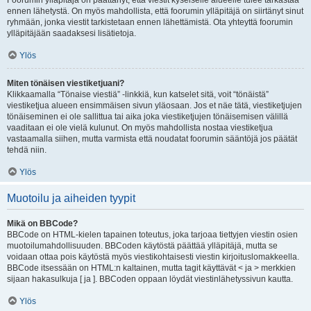
Foorumin ylläpitäjä on päättänyt, että viestit kyseiselle alueelle tulee tarkastaa
ennen lähetystä. On myös mahdollista, että foorumin ylläpitäjä on siirtänyt sinut
ryhmään, jonka viestit tarkistetaan ennen lähettämistä. Ota yhteyttä foorumin
ylläpitäjään saadaksesi lisätietoja.
Ylös
Miten tönäisen viestiketjuani?
Klikkaamalla “Tönaise viestiä” -linkkiä, kun katselet sitä, voit “tönäistä”
viestiketjua alueen ensimmäisen sivun yläosaan. Jos et näe tätä, viestiketjujen
tönäiseminen ei ole sallittua tai aika joka viestiketjujen tönäisemisen välillä
vaaditaan ei ole vielä kulunut. On myös mahdollista nostaa viestiketjua
vastaamalla siihen, mutta varmista että noudatat foorumin sääntöjä jos päätät
tehdä niin.
Ylös
Muotoilu ja aiheiden tyypit
Mikä on BBCode?
BBCode on HTML-kielen tapainen toteutus, joka tarjoaa tiettyjen viestin osien
muotoilumahdollisuuden. BBCoden käytöstä päättää ylläpitäjä, mutta se
voidaan ottaa pois käytöstä myös viestikohtaisesti viestin kirjoituslomakkeella.
BBCode itsessään on HTML:n kaltainen, mutta tagit käyttävät < ja > merkkien
sijaan hakasulkuja [ ja ]. BBCoden oppaan löydät viestinlähetyssivun kautta.
Ylös