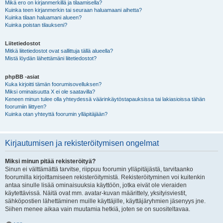
Mikä ero on kirjanmerkillä ja tilaamisella?
Kuinka teen kirjanmerkin tai seuraan haluamaani aihetta?
Kuinka tilaan haluamani alueen?
Kuinka poistan tilaukseni?
Liitetiedostot
Mitkä liitetiedostot ovat sallittuja tällä alueella?
Mistä löydän lähettämäni liitetiedostot?
phpBB -asiat
Kuka kirjoitti tämän foorumisovelluksen?
Miksi ominaisuutta X ei ole saatavilla?
Keneen minun tulee olla yhteydessä väärinkäytöstapauksissa tai lakiasioissa tähän
foorumiin liittyen?
Kuinka otan yhteyttä foorumin ylläpitäjään?
Kirjautumisen ja rekisteröitymisen ongelmat
Miksi minun pitää rekisteröityä?
Sinun ei välttämättä tarvitse, riippuu foorumin ylläpitäjästä, tarvitaanko
foorumilla kirjoittamiseen rekisteröitymistä. Rekisteröityminen voi kuitenkin
antaa sinulle lisää ominaisuuksia käyttöön, jotka eivät ole vieraiden
käytettävissä. Näitä ovat mm. avatar-kuvan määrittely, yksityisviestit,
sähköpostien lähettäminen muille käyttäjille, käyttäjäryhmien jäsenyys jne.
Siihen menee aikaa vain muutamia hetkiä, joten se on suositeltavaa.