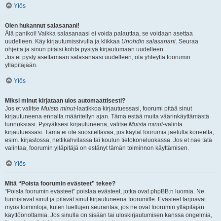
Ylös
Olen hukannut salasanani!
Älä panikoi! Vaikka salasanaasi ei voida palauttaa, se voidaan asettaa
uudelleen. Käy kirjautumissivulla ja klikkaa
Unohdin salasanani
. Seuraa
ohjeita ja sinun pitäisi kohta pystyä kirjautumaan uudelleen.
Jos et pysty asettamaan salasanaasi uudelleen, ota yhteyttä foorumin
ylläpitäjään.
Ylös
Miksi minut kirjataan ulos automaattisesti?
Jos et valitse
Muista minut
-laatikkoa kirjautuessasi, foorumi pitää sinut
kirjautuneena ennalta määritellyn ajan. Tämä estää muita väärinkäyttämästä
tunnuksiasi. Pysyäksesi kirjautuneena, valitse
Muista minut
-valinta
kirjautuessasi. Tämä ei ole suositeltavaa, jos käytät foorumia jaetulta koneelta,
esim. kirjastossa, nettikahvilassa tai koulun tietokoneluokassa. Jos et näe tätä
valintaa, foorumin ylläpitäjä on estänyt tämän toiminnon käyttämisen.
Ylös
Mitä “Poista foorumin evästeet” tekee?
“Poista foorumin evästeet” poistaa evästeet, jotka ovat phpBB:n luomia. Ne
tunnistavat sinut ja pitävät sinut kirjautuneena foorumille. Evästeet tarjoavat
myös toimintoja, kuten luettujen seurantaa, jos ne ovat foorumin ylläpitäjän
käyttöönottamia. Jos sinulla on sisään tai uloskirjautumisen kanssa ongelmia,