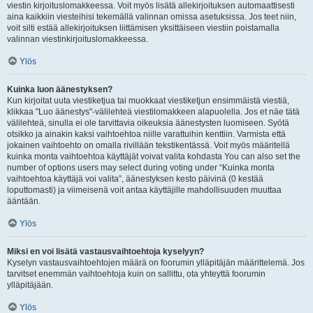
viestin kirjoituslomakkeessa. Voit myös lisätä allekirjoituksen automaattisesti
aina kaikkiin viesteihisi tekemällä valinnan omissa asetuksissa. Jos teet niin,
voit silti estää allekirjoituksen liittämisen yksittäiseen viestiin poistamalla
valinnan viestinkirjoituslomakkeessa.
Ylös
Kuinka luon äänestyksen?
Kun kirjoitat uuta viestiketjua tai muokkaat viestiketjun ensimmäistä viestiä,
klikkaa "Luo äänestys"-välilehteä viestilomakkeen alapuolella. Jos et näe tätä
välilehteä, sinulla ei ole tarvittavia oikeuksia äänestysten luomiseen. Syötä
otsikko ja ainakin kaksi vaihtoehtoa niille varattuihin kenttiin. Varmista että
jokainen vaihtoehto on omalla rivillään tekstikentässä. Voit myös määritellä
kuinka monta vaihtoehtoa käyttäjät voivat valita kohdasta You can also set the
number of options users may select during voting under “Kuinka monta
vaihtoehtoa käyttäjä voi valita”, äänestyksen kesto päivinä (0 kestää
loputtomasti) ja viimeisenä voit antaa käyttäjille mahdollisuuden muuttaa
ääntään.
Ylös
Miksi en voi lisätä vastausvaihtoehtoja kyselyyn?
Kyselyn vastausvaihtoehtojen määrä on foorumin ylläpitäjän määrittelemä. Jos
tarvitset enemmän vaihtoehtoja kuin on sallittu, ota yhteyttä foorumin
ylläpitäjään.
Ylös