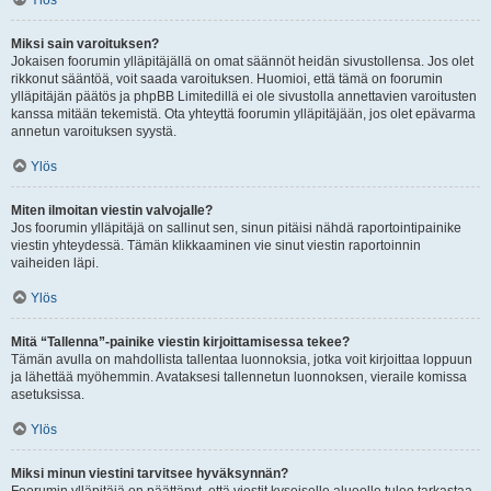
Ylös
Miksi sain varoituksen?
Jokaisen foorumin ylläpitäjällä on omat säännöt heidän sivustollensa. Jos olet
rikkonut sääntöä, voit saada varoituksen. Huomioi, että tämä on foorumin
ylläpitäjän päätös ja phpBB Limitedillä ei ole sivustolla annettavien varoitusten
kanssa mitään tekemistä. Ota yhteyttä foorumin ylläpitäjään, jos olet epävarma
annetun varoituksen syystä.
Ylös
Miten ilmoitan viestin valvojalle?
Jos foorumin ylläpitäjä on sallinut sen, sinun pitäisi nähdä raportointipainike
viestin yhteydessä. Tämän klikkaaminen vie sinut viestin raportoinnin
vaiheiden läpi.
Ylös
Mitä “Tallenna”-painike viestin kirjoittamisessa tekee?
Tämän avulla on mahdollista tallentaa luonnoksia, jotka voit kirjoittaa loppuun
ja lähettää myöhemmin. Avataksesi tallennetun luonnoksen, vieraile komissa
asetuksissa.
Ylös
Miksi minun viestini tarvitsee hyväksynnän?