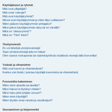
Käyttäjätasot ja ryhmät
Mitä ovat ylläpitäjät?
Mitä ovatr valvojat?
Mitä ovat käyttäjäryhmät?
Missä ovat käyttäjäryhmät ja miten liityn sellaiseen?
Miten pääsen käyttäjäryhmän johtajaksi?
Miksi jotkut käyttäjäryhmät näkyvät eri väreillä?
Mikä on “oletusryhmä”?
Mikä on “Tiimi” linkki?
Yksityisviestit
En voi lähettää yksityisviestejä!
Saan yksityisviestejä joita en halua!
Olen saanut roskapostia tai väärinkäytöksiä sisältäviä viestejä tältä foorumilta!
Ystävät ja vihamiehet
Mitä ovat kaveri ja vihamieslistat?
Kuinka voin lisätä / poistaa käyttäjiä kavereista tai vihamiehistä
Foorumilta hakeminen
Miten etsin alueelta tai alueilta?
Miksi hakuni ei löytänyt mitään?
Miksi haku johti tyhjään sivuun!?
Miten etsin käyttäjiä?
Miten löydän omat viestini ja viestiketjuni?
Seuraaminen ja kirjanmerkit