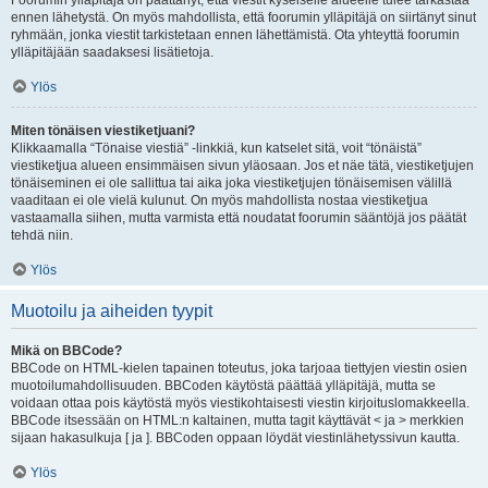
Foorumin ylläpitäjä on päättänyt, että viestit kyseiselle alueelle tulee tarkastaa
ennen lähetystä. On myös mahdollista, että foorumin ylläpitäjä on siirtänyt sinut
ryhmään, jonka viestit tarkistetaan ennen lähettämistä. Ota yhteyttä foorumin
ylläpitäjään saadaksesi lisätietoja.
Ylös
Miten tönäisen viestiketjuani?
Klikkaamalla “Tönaise viestiä” -linkkiä, kun katselet sitä, voit “tönäistä”
viestiketjua alueen ensimmäisen sivun yläosaan. Jos et näe tätä, viestiketjujen
tönäiseminen ei ole sallittua tai aika joka viestiketjujen tönäisemisen välillä
vaaditaan ei ole vielä kulunut. On myös mahdollista nostaa viestiketjua
vastaamalla siihen, mutta varmista että noudatat foorumin sääntöjä jos päätät
tehdä niin.
Ylös
Muotoilu ja aiheiden tyypit
Mikä on BBCode?
BBCode on HTML-kielen tapainen toteutus, joka tarjoaa tiettyjen viestin osien
muotoilumahdollisuuden. BBCoden käytöstä päättää ylläpitäjä, mutta se
voidaan ottaa pois käytöstä myös viestikohtaisesti viestin kirjoituslomakkeella.
BBCode itsessään on HTML:n kaltainen, mutta tagit käyttävät < ja > merkkien
sijaan hakasulkuja [ ja ]. BBCoden oppaan löydät viestinlähetyssivun kautta.
Ylös