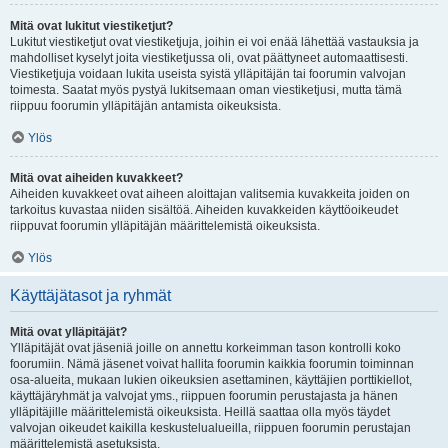
Mitä ovat lukitut viestiketjut?
Lukitut viestiketjut ovat viestiketjuja, joihin ei voi enää lähettää vastauksia ja
mahdolliset kyselyt joita viestiketjussa oli, ovat päättyneet automaattisesti.
Viestiketjuja voidaan lukita useista syistä ylläpitäjän tai foorumin valvojan
toimesta. Saatat myös pystyä lukitsemaan oman viestiketjusi, mutta tämä
riippuu foorumin ylläpitäjän antamista oikeuksista.
Ylös
Mitä ovat aiheiden kuvakkeet?
Aiheiden kuvakkeet ovat aiheen aloittajan valitsemia kuvakkeita joiden on
tarkoitus kuvastaa niiden sisältöä. Aiheiden kuvakkeiden käyttöoikeudet
riippuvat foorumin ylläpitäjän määrittelemistä oikeuksista.
Ylös
Käyttäjätasot ja ryhmät
Mitä ovat ylläpitäjät?
Ylläpitäjät ovat jäseniä joille on annettu korkeimman tason kontrolli koko
foorumiin. Nämä jäsenet voivat hallita foorumin kaikkia foorumin toiminnan
osa-alueita, mukaan lukien oikeuksien asettaminen, käyttäjien porttikiellot,
käyttäjäryhmät ja valvojat yms., riippuen foorumin perustajasta ja hänen
ylläpitäjille määrittelemistä oikeuksista. Heillä saattaa olla myös täydet
valvojan oikeudet kaikilla keskustelualueilla, riippuen foorumin perustajan
määrittelemistä asetuksista.