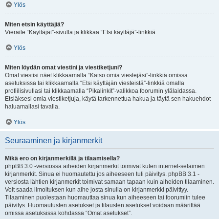
Ylös
Miten etsin käyttäjiä?
Vieraile “Käyttäjät”-sivulla ja klikkaa “Etsi käyttäjä”-linkkiä.
Ylös
Miten löydän omat viestini ja viestiketjuni?
Omat viestisi näet klikkaamalla “Katso omia viestejäsi”-linkkiä omissa
asetuksissa tai klikkaamalla “Etsi käyttäjän viesteistä”-linkkiä omalla
profiilisivullasi tai klikkaamalla “Pikalinkit”-valikkoa foorumin ylälaidassa.
Etsiäksesi omia viestiketjuja, käytä tarkennettua hakua ja täytä sen hakuehdot
haluamallasi tavalla.
Ylös
Seuraaminen ja kirjanmerkit
Mikä ero on kirjanmerkillä ja tilaamisella?
phpBB 3.0 -versiossa aiheiden kirjanmerkit toimivat kuten internet-selaimen
kirjanmerkit. Sinua ei huomautettu jos aiheeseen tuli päivitys. phpBB 3.1 -
versiosta lähtien kirjanmerkit toimivat samaan tapaan kuin aiheiden tilaaminen.
Voit saada ilmoituksen kun aihe josta sinulla on kirjanmerkki päivittyy.
Tilaaminen puolestaan huomauttaa sinua kun aiheeseen tai foorumiin tulee
päivitys. Huomautusten asetukset ja tilausten asetukset voidaan määrittää
omissa asetuksissa kohdassa “Omat asetukset”.