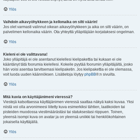
Ylös
Vaihdoin aikavyöhykkeen ja kellonaika on silti väärin!
Jos olet varmasti valinnut oikean aikavyöhykkeen ja aika on silti väärin, on
palvelimen kellonaika väärin. Ota yhteyttä ylläpitäjään korjataksesi ongelman.
Ylös
Kieleni ei ole valittavana!
Joko ylläpitäjä ei ole asentanut kielellesi kielipakettia tai kukaan ei ole
kääntänyt tätä foorumia kielellesi. Kokeile pyytää foorumin ylläpitäjältä, josko
hän voisi asentaa tarvitsemasi kielipaketin. Jos kielipakettia ei ole olemassa,
voit luoda uuden käännöksen. Lisätietoja löytyy
phpBB
®:n sivuilta.
Ylös
Mitä kuvia on käyttäjänimeni vieressä?
Viestejä katsottaessa käyttäjänimen vieressä saattaa näkyä kaksi kuvaa. Yksi
niistä voi olla arvonimeesi liitetty kuva esimerkiksi tähtien, laatikoiden tai
pisteiden muodossa viestimäärästäsi tai statuksestasi riippuen. Toinen,
yleensä isompi kuva on avatar ja on yleensä uniikki tai henkilökohtainen
jokaisella käyttäjällä.
Ylös