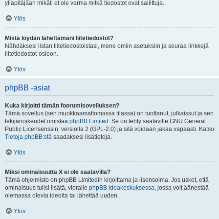
ylläpitäjään mikäli et ole varma mitkä tiedostot ovat sallittuja..
Ylös
Mistä löydän lähettämäni liitetiedostot?
Nähdäksesi listan liitetiedostoistasi, mene omiin asetuksiin ja seuraa linkkejä
liitetiedostot-osioon.
Ylös
phpBB -asiat
Kuka kirjoitti tämän foorumisovelluksen?
Tämä sovellus (sen muokkaamattomassa tilassa) on tuottanut, julkaissut ja sen
tekijänoikeudet omistaa
phpBB Limited
. Se on tehty saataville GNU General
Public Licensenssin, versiolla 2 (GPL-2.0) ja sitä voidaan jakaa vapaasti. Katso
Tietoja phpBB:stä
saadaksesi lisätietoja.
Ylös
Miksi ominaisuutta X ei ole saatavilla?
Tämä ohjelmisto on phpBB Limitedin kirjoittama ja lisensoima. Jos uskot, että
ominaisuus tulisi lisätä, vieraile
phpBB ideakeskuksessa
, jossa voit äänestää
olemassa olevia ideoita tai lähettää uuden.
Ylös