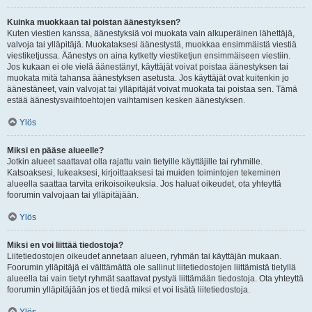
Kuinka muokkaan tai poistan äänestyksen?
Kuten viestien kanssa, äänestyksiä voi muokata vain alkuperäinen lähettäjä,
valvoja tai ylläpitäjä. Muokataksesi äänestystä, muokkaa ensimmäistä viestiä
viestiketjussa. Äänestys on aina kytketty viestiketjun ensimmäiseen viestiin.
Jos kukaan ei ole vielä äänestänyt, käyttäjät voivat poistaa äänestyksen tai
muokata mitä tahansa äänestyksen asetusta. Jos käyttäjät ovat kuitenkin jo
äänestäneet, vain valvojat tai ylläpitäjät voivat muokata tai poistaa sen. Tämä
estää äänestysvaihtoehtojen vaihtamisen kesken äänestyksen.
Ylös
Miksi en pääse alueelle?
Jotkin alueet saattavat olla rajattu vain tietyille käyttäjille tai ryhmille.
Katsoaksesi, lukeaksesi, kirjoittaaksesi tai muiden toimintojen tekeminen
alueella saattaa tarvita erikoisoikeuksia. Jos haluat oikeudet, ota yhteyttä
foorumin valvojaan tai ylläpitäjään.
Ylös
Miksi en voi liittää tiedostoja?
Liitetiedostojen oikeudet annetaan alueen, ryhmän tai käyttäjän mukaan.
Foorumin ylläpitäjä ei välttämättä ole sallinut liitetiedostojen liittämistä tietyllä
alueella tai vain tietyt ryhmät saattavat pystyä liittämään tiedostoja. Ota yhteyttä
foorumin ylläpitäjään jos et tiedä miksi et voi lisätä liitetiedostoja.