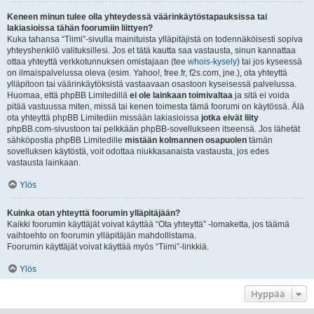
Keneen minun tulee olla yhteydessä väärinkäytöstapauksissa tai
lakiasioissa tähän foorumiin liittyen?
Kuka tahansa “Tiimi”-sivulla mainituista ylläpitäjistä on todennäköisesti sopiva
yhteyshenkilö valituksillesi. Jos et tätä kautta saa vastausta, sinun kannattaa
ottaa yhteyttä verkkotunnuksen omistajaan (tee
whois-kysely
) tai jos kyseessä
on ilmaispalvelussa oleva (esim. Yahoo!, free.fr, f2s.com, jne.), ota yhteyttä
ylläpitoon tai väärinkäytöksistä vastaavaan osastoon kyseisessä palvelussa.
Huomaa, että phpBB Limitedillä
ei ole lainkaan toimivaltaa
ja sitä ei voida
pitää vastuussa miten, missä tai kenen toimesta tämä foorumi on käytössä. Älä
ota yhteyttä phpBB Limitediin missään lakiasioissa
jotka eivät liity
phpBB.com-sivustoon tai pelkkään phpBB-sovellukseen itseensä. Jos lähetät
sähköpostia phpBB Limitedille
mistään kolmannen osapuolen
tämän
sovelluksen käytöstä, voit odottaa niukkasanaista vastausta, jos edes
vastausta lainkaan.
Ylös
Kuinka otan yhteyttä foorumin ylläpitäjään?
Kaikki foorumin käyttäjät voivat käyttää “Ota yhteyttä” -lomaketta, jos täämä
vaihtoehto on foorumin ylläpitäjän mahdollistama.
Foorumin käyttäjät voivat käyttää myös “Tiimi”-linkkiä.
Ylös
Hyppää