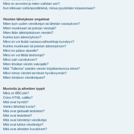
Mikä on arvonimi ja miten vaihdan sen?
Kun klikkaan sähköpostilinkkiä, minua pyydetään kirjautumaan?
Viestien lähetyksen ongelmat
Miten luon uuden viestiketjun tai lähetän vastauksen?
Miten muokkaan tai poistan viestejä?
Miten liitän allekirjoituksen viestiini?
Kuinka luon äänestyksen?
Miksi en voi lisätä vastausvaihtoehtoja kyselyyn?
Kuinka muokkaan tai poistan äänestyksen?
Miksi en pääse alueelle?
Miksi en voi liittää tiedostoja?
Miksi sain varoituksen?
Miten ilmoitan viestin valvojalle?
Mitä “Tallenna”-painike viestin kirjoittamisessa tekee?
Miksi minun viestini tarvitsee hyväksynnän?
Miten tönäisen viestiketjuani?
Muotoilu ja aiheiden tyypit
Mikä on BBCode?
Onko HTML sallittu?
Mitä ovat hymiöt?
Voinko lähettää kuvia?
Mitä ovat globaalit tiedotteet?
Mitä ovat tiedotteet?
Mitä ovat kiinnitetyt viestiketjut
Mitä ovat lukitut viestiketjut?
Mitä ovat aiheiden kuvakkeet?