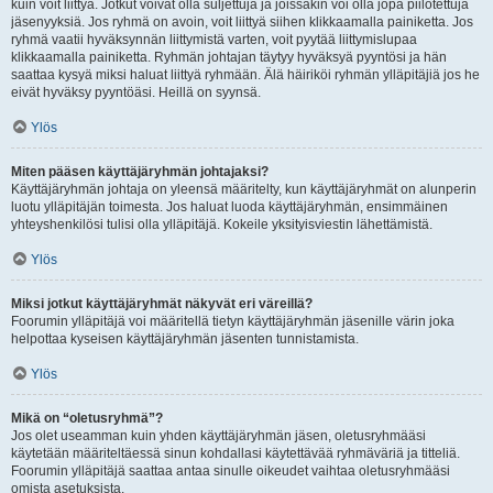
kuin voit liittyä. Jotkut voivat olla suljettuja ja joissakin voi olla jopa piilotettuja
jäsenyyksiä. Jos ryhmä on avoin, voit liittyä siihen klikkaamalla painiketta. Jos
ryhmä vaatii hyväksynnän liittymistä varten, voit pyytää liittymislupaa
klikkaamalla painiketta. Ryhmän johtajan täytyy hyväksyä pyyntösi ja hän
saattaa kysyä miksi haluat liittyä ryhmään. Älä häiriköi ryhmän ylläpitäjiä jos he
eivät hyväksy pyyntöäsi. Heillä on syynsä.
Ylös
Miten pääsen käyttäjäryhmän johtajaksi?
Käyttäjäryhmän johtaja on yleensä määritelty, kun käyttäjäryhmät on alunperin
luotu ylläpitäjän toimesta. Jos haluat luoda käyttäjäryhmän, ensimmäinen
yhteyshenkilösi tulisi olla ylläpitäjä. Kokeile yksityisviestin lähettämistä.
Ylös
Miksi jotkut käyttäjäryhmät näkyvät eri väreillä?
Foorumin ylläpitäjä voi määritellä tietyn käyttäjäryhmän jäsenille värin joka
helpottaa kyseisen käyttäjäryhmän jäsenten tunnistamista.
Ylös
Mikä on “oletusryhmä”?
Jos olet useamman kuin yhden käyttäjäryhmän jäsen, oletusryhmääsi
käytetään määriteltäessä sinun kohdallasi käytettävää ryhmäväriä ja titteliä.
Foorumin ylläpitäjä saattaa antaa sinulle oikeudet vaihtaa oletusryhmääsi
omista asetuksista.