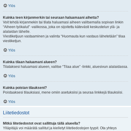
Ylös
Kuinka teen kirjanmerkin tai seuraan haluamaani aihetta?
Voit tehdä kirjanmekin tai tilata haluamasi aiheen valitsemalla sopivan linkin
“Aiheen työkalut” -valikossa, joka on sijoitettu kätevästi keskustelun ylä- ja
alalaidan lähelle.
Viestiketjuun vastaaminen ja valinta “Huomauta kun vastaus lähetetään” tilaa
viestiketjun.
Ylös
Kuinka tilaan haluamani alueen?
Tilataksesi haluamasi alueen, valitse “Tilaa alue” -linkki, aluesivun alalaidassa.
Ylös
Kuinka poistan tilaukseni?
Poistaaksesi tilauksiasi, mene omiin asetuksiisi ja seuraa linkkejä tilauksiisi.
Ylös
Liitetiedostot
Mitkä liitetiedostot ovat sallittuja tällä alueella?
Ylläpitäjä voi määrätä sallitut ja kielletyt liitetiedostojen tyypit. Ota yhteys