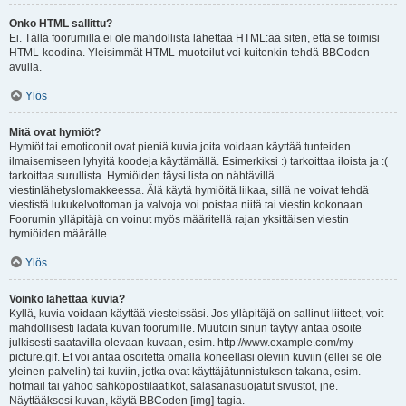
Onko HTML sallittu?
Ei. Tällä foorumilla ei ole mahdollista lähettää HTML:ää siten, että se toimisi
HTML-koodina. Yleisimmät HTML-muotoilut voi kuitenkin tehdä BBCoden
avulla.
Ylös
Mitä ovat hymiöt?
Hymiöt tai emoticonit ovat pieniä kuvia joita voidaan käyttää tunteiden
ilmaisemiseen lyhyitä koodeja käyttämällä. Esimerkiksi :) tarkoittaa iloista ja :(
tarkoittaa surullista. Hymiöiden täysi lista on nähtävillä
viestinlähetyslomakkeessa. Älä käytä hymiöitä liikaa, sillä ne voivat tehdä
viestistä lukukelvottoman ja valvoja voi poistaa niitä tai viestin kokonaan.
Foorumin ylläpitäjä on voinut myös määritellä rajan yksittäisen viestin
hymiöiden määrälle.
Ylös
Voinko lähettää kuvia?
Kyllä, kuvia voidaan käyttää viesteissäsi. Jos ylläpitäjä on sallinut liitteet, voit
mahdollisesti ladata kuvan foorumille. Muutoin sinun täytyy antaa osoite
julkisesti saatavilla olevaan kuvaan, esim. http://www.example.com/my-
picture.gif. Et voi antaa osoitetta omalla koneellasi oleviin kuviin (ellei se ole
yleinen palvelin) tai kuviin, jotka ovat käyttäjätunnistuksen takana, esim.
hotmail tai yahoo sähköpostilaatikot, salasanasuojatut sivustot, jne.
Näyttääksesi kuvan, käytä BBCoden [img]-tagia.