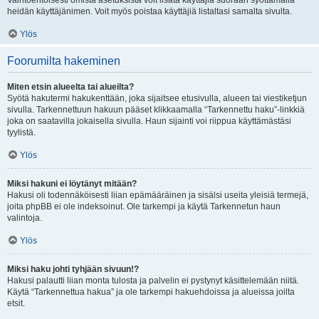
Vaihtoehtoisesti omista asetuksista voit lisätä käyttäjiä suoraan syöttämällä
heidän käyttäjänimen. Voit myös poistaa käyttäjiä listaltasi samalta sivulta.
Ylös
Foorumilta hakeminen
Miten etsin alueelta tai alueilta?
Syötä hakutermi hakukenttään, joka sijaitsee etusivulla, alueen tai viestiketjun
sivulla. Tarkennettuun hakuun pääset klikkaamalla “Tarkennettu haku”-linkkiä
joka on saatavilla jokaisella sivulla. Haun sijainti voi riippua käyttämästäsi
tyylistä.
Ylös
Miksi hakuni ei löytänyt mitään?
Hakusi oli todennäköisesti liian epämääräinen ja sisälsi useita yleisiä termejä,
joita phpBB ei ole indeksoinut. Ole tarkempi ja käytä Tarkennetun haun
valintoja.
Ylös
Miksi haku johti tyhjään sivuun!?
Hakusi palautti liian monta tulosta ja palvelin ei pystynyt käsittelemään niitä.
Käytä “Tarkennettua hakua” ja ole tarkempi hakuehdoissa ja alueissa joilta
etsit.