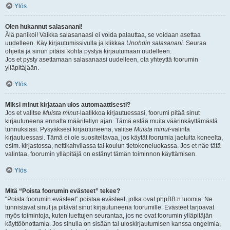
Ylös
Olen hukannut salasanani!
Älä panikoi! Vaikka salasanaasi ei voida palauttaa, se voidaan asettaa
uudelleen. Käy kirjautumissivulla ja klikkaa
Unohdin salasanani
. Seuraa
ohjeita ja sinun pitäisi kohta pystyä kirjautumaan uudelleen.
Jos et pysty asettamaan salasanaasi uudelleen, ota yhteyttä foorumin
ylläpitäjään.
Ylös
Miksi minut kirjataan ulos automaattisesti?
Jos et valitse
Muista minut
-laatikkoa kirjautuessasi, foorumi pitää sinut
kirjautuneena ennalta määritellyn ajan. Tämä estää muita väärinkäyttämästä
tunnuksiasi. Pysyäksesi kirjautuneena, valitse
Muista minut
-valinta
kirjautuessasi. Tämä ei ole suositeltavaa, jos käytät foorumia jaetulta koneelta,
esim. kirjastossa, nettikahvilassa tai koulun tietokoneluokassa. Jos et näe tätä
valintaa, foorumin ylläpitäjä on estänyt tämän toiminnon käyttämisen.
Ylös
Mitä “Poista foorumin evästeet” tekee?
“Poista foorumin evästeet” poistaa evästeet, jotka ovat phpBB:n luomia. Ne
tunnistavat sinut ja pitävät sinut kirjautuneena foorumille. Evästeet tarjoavat
myös toimintoja, kuten luettujen seurantaa, jos ne ovat foorumin ylläpitäjän
käyttöönottamia. Jos sinulla on sisään tai uloskirjautumisen kanssa ongelmia,