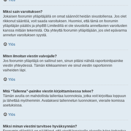
Ylös
Miksi sain varoituksen?
Jokaisen foorumin ylläpitäjällä on omat säännöt heidän sivustollensa. Jos olet
rikkonut sääntöä, voit saada varoituksen. Huomioi, että tämä on foorumin
ylläpitäjän päätös ja phpBB Limitedillä ei ole sivustolla annettavien varoitusten
kanssa mitään tekemistä. Ota yhteyttä foorumin ylläpitäjään, jos olet epävarma
annetun varoituksen syystä.
Ylös
Miten ilmoitan viestin valvojalle?
Jos foorumin ylläpitäjä on sallinut sen, sinun pitäisi nähdä raportointipainike
viestin yhteydessä. Tämän klikkaaminen vie sinut viestin raportoinnin
vaiheiden läpi.
Ylös
Mitä “Tallenna”-painike viestin kirjoittamisessa tekee?
Tämän avulla on mahdollista tallentaa luonnoksia, jotka voit kirjoittaa loppuun
ja lähettää myöhemmin. Avataksesi tallennetun luonnoksen, vieraile komissa
asetuksissa.
Ylös
Miksi minun viestini tarvitsee hyväksynnän?