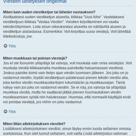
Viestien lähetyksen ongelmat
Miten luon uuden viestiketjun tai lähetän vastauksen?
Aloittaaksesi uuden viestiketjun alueella, klikkaa "Uusi Aihe". Vastataksesi
viestiketjuun klikkaa "Vastaa Viestiin". Viestien kirjoittaminen voi vaatia
rekisteröitymisen. Lista sinun oikeuksistasi alueella on nähtävillä alueen ja
viestiketjun alalaidassa. Esimerkiksi: Voit kirjoittaa uusia viestejä, Voit lähettää
liitetiedostoja, jne.
Ylös
Miten muokkaan tai poistan viestejä?
Jos et ole foorumin ylläpitäjä tai valvoja, voit muokata vain omia viestejäsi. Voit
muokata viestiä klikkaamalla muokkaa-painiketta haluamassasi viestissä.
Joskus painike toimii vain tietyn ajan viestin luomisen jälkeen. Jos joku on jo
vastannut viestiin, löydät viestiketjuun palatessasi pienen tekstin viestisi alla,
joka kertoo viestin muokkauskertojen lukumäärän ja muokkausajan. Tämä
näkyy vain jos joku on vastannut viestiin. Se ei näy, jos valvoja tai ylläpitäjä
muokkaa viestiä, mutta he saattavat jättää pienen huomautuksen viestin
muokkaamisen syistä niin halutessaan. Huomaa, että normaalit käyttäjät eivät
voi poistaa viestejä, jos niihin on joku vastannut.
Ylös
Miten liitän allekirjoituksen viestiini?
Lisätäksesi allekirjoituksen viestiisi, sinun täytyy ensin luoda sellainen omissa
asetuksissa. Kun olet luonut sellaisen, voit valita
Lisää allekirjoitus
-valinnan