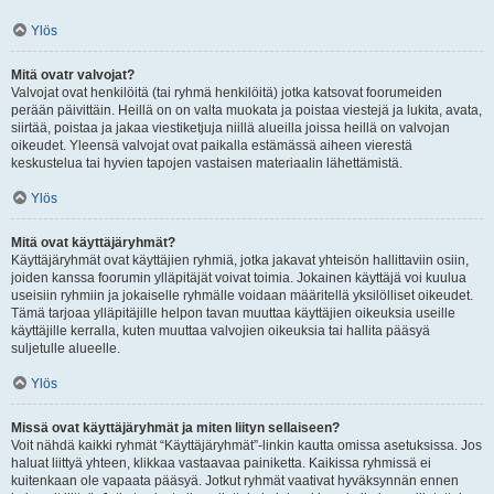
Ylös
Mitä ovatr valvojat?
Valvojat ovat henkilöitä (tai ryhmä henkilöitä) jotka katsovat foorumeiden
perään päivittäin. Heillä on on valta muokata ja poistaa viestejä ja lukita, avata,
siirtää, poistaa ja jakaa viestiketjuja niillä alueilla joissa heillä on valvojan
oikeudet. Yleensä valvojat ovat paikalla estämässä aiheen vierestä
keskustelua tai hyvien tapojen vastaisen materiaalin lähettämistä.
Ylös
Mitä ovat käyttäjäryhmät?
Käyttäjäryhmät ovat käyttäjien ryhmiä, jotka jakavat yhteisön hallittaviin osiin,
joiden kanssa foorumin ylläpitäjät voivat toimia. Jokainen käyttäjä voi kuulua
useisiin ryhmiin ja jokaiselle ryhmälle voidaan määritellä yksilölliset oikeudet.
Tämä tarjoaa ylläpitäjille helpon tavan muuttaa käyttäjien oikeuksia useille
käyttäjille kerralla, kuten muuttaa valvojien oikeuksia tai hallita pääsyä
suljetulle alueelle.
Ylös
Missä ovat käyttäjäryhmät ja miten liityn sellaiseen?
Voit nähdä kaikki ryhmät “Käyttäjäryhmät”-linkin kautta omissa asetuksissa. Jos
haluat liittyä yhteen, klikkaa vastaavaa painiketta. Kaikissa ryhmissä ei
kuitenkaan ole vapaata pääsyä. Jotkut ryhmät vaativat hyväksynnän ennen