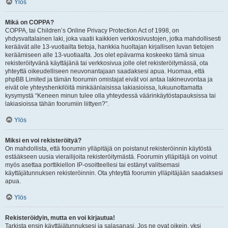
Ylös
Mikä on COPPA?
COPPA, tai Children’s Online Privacy Protection Act of 1998, on
yhdysvaltalainen laki, joka vaatii kaikkien verkkosivustojen, jotka mahdollisesti
keräävät alle 13-vuotiailta tietoja, hankkia huoltajan kirjallisen luvan tietojen
keräämiseen alle 13-vuotiaalta. Jos olet epävarma koskeeko tämä sinua
rekisteröityvänä käyttäjänä tai verkkosivua jolle olet rekisteröitymässä, ota
yhteyttä oikeudelliseen neuvonantajaan saadaksesi apua. Huomaa, että
phpBB Limited ja tämän foorumin omistajat eivät voi antaa lakineuvontaa ja
eivät ole yhteyshenkilöitä minkäänlaisissa lakiasioissa, lukuunottamatta
kysymystä “Keneen minun tulee olla yhteydessä väärinkäytöstapauksissa tai
lakiasioissa tähän foorumiin liittyen?”.
Ylös
Miksi en voi rekisteröityä?
On mahdollista, että foorumin ylläpitäjä on poistanut rekisteröinnin käytöstä
estääkseen uusia vierailijoita rekisteröitymästä. Foorumin ylläpitäjä on voinut
myös asettaa porttikiellon IP-osoitteellesi tai estänyt valitsemasi
käyttäjätunnuksen rekisteröinnin. Ota yhteyttä foorumin ylläpitäjään saadaksesi
apua.
Ylös
Rekisteröidyin, mutta en voi kirjautua!
Tarkista ensin käyttäjätunnuksesi ja salasanasi. Jos ne ovat oikein, yksi