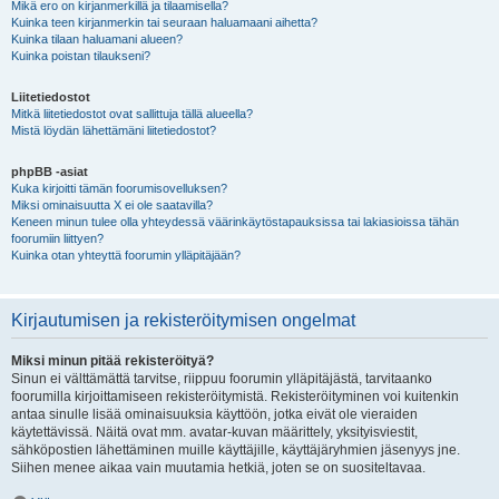
Mikä ero on kirjanmerkillä ja tilaamisella?
Kuinka teen kirjanmerkin tai seuraan haluamaani aihetta?
Kuinka tilaan haluamani alueen?
Kuinka poistan tilaukseni?
Liitetiedostot
Mitkä liitetiedostot ovat sallittuja tällä alueella?
Mistä löydän lähettämäni liitetiedostot?
phpBB -asiat
Kuka kirjoitti tämän foorumisovelluksen?
Miksi ominaisuutta X ei ole saatavilla?
Keneen minun tulee olla yhteydessä väärinkäytöstapauksissa tai lakiasioissa tähän
foorumiin liittyen?
Kuinka otan yhteyttä foorumin ylläpitäjään?
Kirjautumisen ja rekisteröitymisen ongelmat
Miksi minun pitää rekisteröityä?
Sinun ei välttämättä tarvitse, riippuu foorumin ylläpitäjästä, tarvitaanko
foorumilla kirjoittamiseen rekisteröitymistä. Rekisteröityminen voi kuitenkin
antaa sinulle lisää ominaisuuksia käyttöön, jotka eivät ole vieraiden
käytettävissä. Näitä ovat mm. avatar-kuvan määrittely, yksityisviestit,
sähköpostien lähettäminen muille käyttäjille, käyttäjäryhmien jäsenyys jne.
Siihen menee aikaa vain muutamia hetkiä, joten se on suositeltavaa.