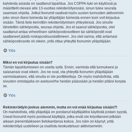
kahdesta asiasta on saattanut tapahtua. Jos COPPA-tuki on käytössä ja
määrittelit olevasi alle 13-vuotias rekisteröityessäsi, sinun tulee seurata
saamiasi ohjeita. Jotkut foorumit vaativat myös uusien tunnusten aktivoinnin
joko sinun itsesi toimesta tai ylläpitäjän toimesta ennen kuin voit kirjautua
sisään. Tämä tieto kerrottiin rekisteröitymisen yhteydessä. Jos sinulle
lähetettiin sähköpostia, seuraa ohjeita. Jos et saanut sähköpostia, olet
saattanut antaa virheellisen sähköpostiosoitteen tai sähköpostit ovat
saattaneet jäädä roskapostisuodattimeen. Jos olet varma, että antamasi
sähköpostiosoite oli oikein, yritä ottaa yhteyttä foorumin ylläpitäjään.
Ylös
Miksi en voi kirjautua sisään?
Tämän tapahtumiseen on useita syitä. Ensin, varmista että tunnuksesi ja
salasanasi ovat oikein. Jos ne ovat, ota yhteyttä foorumin ylläpitäjään
varmistaaksesi, että sinulla ei ole porttikieltoja. On myös mahdollista, että
sivuston omistajalla on asetusvirhe heidän päässään ja heidän pitäisi korjata
se.
Ylös
Rekisteröidyin joskus aiemmin, mutta en voi enää kirjautua sisään?!
On mahdollista, että ylläpitäjä on poistanut käyttäjätilisi käytöstä jostain syystä.
Useat foorumit myös poistavat käyttäjiä, jotka eivät ole kirjoittaneet pitkään
aikaan pienentääkseen tietokantansa kokoa. Jos näin on käynyt, yritä
rekisteröityä uudelleen ja osallistu keskusteluun aktiivisemmin.