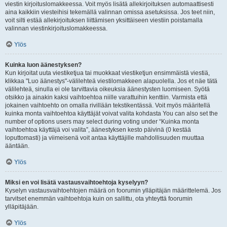
viestin kirjoituslomakkeessa. Voit myös lisätä allekirjoituksen automaattisesti
aina kaikkiin viesteihisi tekemällä valinnan omissa asetuksissa. Jos teet niin,
voit silti estää allekirjoituksen liittämisen yksittäiseen viestiin poistamalla
valinnan viestinkirjoituslomakkeessa.
Ylös
Kuinka luon äänestyksen?
Kun kirjoitat uuta viestiketjua tai muokkaat viestiketjun ensimmäistä viestiä,
klikkaa "Luo äänestys"-välilehteä viestilomakkeen alapuolella. Jos et näe tätä
välilehteä, sinulla ei ole tarvittavia oikeuksia äänestysten luomiseen. Syötä
otsikko ja ainakin kaksi vaihtoehtoa niille varattuihin kenttiin. Varmista että
jokainen vaihtoehto on omalla rivillään tekstikentässä. Voit myös määritellä
kuinka monta vaihtoehtoa käyttäjät voivat valita kohdasta You can also set the
number of options users may select during voting under “Kuinka monta
vaihtoehtoa käyttäjä voi valita”, äänestyksen kesto päivinä (0 kestää
loputtomasti) ja viimeisenä voit antaa käyttäjille mahdollisuuden muuttaa
ääntään.
Ylös
Miksi en voi lisätä vastausvaihtoehtoja kyselyyn?
Kyselyn vastausvaihtoehtojen määrä on foorumin ylläpitäjän määrittelemä. Jos
tarvitset enemmän vaihtoehtoja kuin on sallittu, ota yhteyttä foorumin
ylläpitäjään.
Ylös