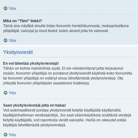
Ylös
Mikä on “Tiimi” linkki?
Tämä sivu näyttää sinulle listan foorumin henkilökunnasta, mukaanluettuna
ylläpitäjät, valvojat ja muut tiedot, kuten alueet joita he valvovat.
Ylös
Yksityisviestit
En voi lähettää yksityisviestejä!
Tähän on kolme mahdollista syytä. Et ole rekisteröitynyt ja/tai kirjautunut
sisään, foorumin ylläpitäjä on poistanut yksityisviestit käytöstä koko foorumilta
tai foorumin ylläpitäjä on estänyt sinua lähettämästä yksityisviestejä. Ota
yhteyttä foorumin ylläpitäjään saadaksesi lisätietoja.
Ylös
Saan yksityisviestejä joita en halua!
Voit automaattisesti poistaa yksityisviestit tietyltä käyttäjältä käyttämällä
käyttäjänhallinnan viestisääntöjä. Jos saat väärinkäytöksiä sisältäviä viestejä
tietyltä käyttäjältä, voit raportoida viestit valvojille. Heillä on oikeudet estää
käyttäjiä lähettämästä yksityisviestejä.
Ylös