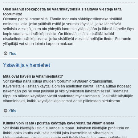
Olen saanut roskapostia tai väärinkäytöksiä sisältäviä viestejä tältä
foorumilta!
Olemme pahoillamme siitä. Tämän foorumin sähköpostilomake sisältää
ominaisuuksia, jotka yrittävät estää ja seurata käyttäjiä, jotka lähettävät
sellaisia viestejä, joten ota yhteyttä foorumin ylläpitäjään ja lähetä hänelle täysi
kopio saamastasi sähköpostista. On tärkeää, että se sisältää kaikki
otsaketiedot sähköpostista, jotka sisältävät viestin lähettäjän tiedot. Foorumin
ylläpitäjä voi sitten toimia tarpeen mukaan.
Ylös
Ystävät ja vihamiehet
Mitä ovat kaveri ja vihamieslistat?
Voit käyttää näitä listoja muiden foorumin käyttäjien organisointiin.
Kaverilistalle lisätään käyttäjiä omien asetusten kautta. Tämä auttaa nopeasti
näkemään jos he ovat paikalla ja yksityisviestien lähettämisessä. Teemasta
riippuen näiden käyttäjien viestit saatetaan myös korostaa. Jos lisäät käyttäjän
vihamieheksi, kaikki käyttäjän kirjoittamat viestit piilotetaan oletuksena.
Ylös
Kuinka voin lisätä / poistaa käyttäjiä kavereista tai vihamiehistä
Voit lisätä käyttäjiä listoihisi kahdella tapaa. Jokaisen käyttäjän profiilissa on
linkki jonka kautta voit lisätä heidät joko kavereihin tai vihamiehiin.