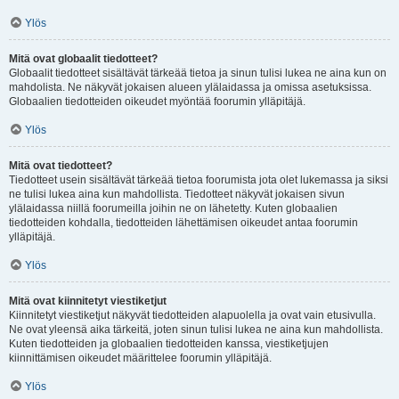
Ylös
Mitä ovat globaalit tiedotteet?
Globaalit tiedotteet sisältävät tärkeää tietoa ja sinun tulisi lukea ne aina kun on
mahdolista. Ne näkyvät jokaisen alueen ylälaidassa ja omissa asetuksissa.
Globaalien tiedotteiden oikeudet myöntää foorumin ylläpitäjä.
Ylös
Mitä ovat tiedotteet?
Tiedotteet usein sisältävät tärkeää tietoa foorumista jota olet lukemassa ja siksi
ne tulisi lukea aina kun mahdollista. Tiedotteet näkyvät jokaisen sivun
ylälaidassa niillä foorumeilla joihin ne on lähetetty. Kuten globaalien
tiedotteiden kohdalla, tiedotteiden lähettämisen oikeudet antaa foorumin
ylläpitäjä.
Ylös
Mitä ovat kiinnitetyt viestiketjut
Kiinnitetyt viestiketjut näkyvät tiedotteiden alapuolella ja ovat vain etusivulla.
Ne ovat yleensä aika tärkeitä, joten sinun tulisi lukea ne aina kun mahdollista.
Kuten tiedotteiden ja globaalien tiedotteiden kanssa, viestiketjujen
kiinnittämisen oikeudet määrittelee foorumin ylläpitäjä.
Ylös