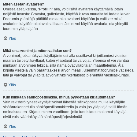
Miten asetan avataren?
Omissa asetuksissa, “Profiilin” alla, voit lisätä avataren käyttämällä jotain
neljästä tavasta: Gravatar, galleriasta, käyttää kuvaa muualta tai ladata kuvan.
Foorumin ylläpitäjä päättää otetaanko avataret käyttöön ja valitsee mitkä
avatarien käyttöönottotavat sallitaan. Jos et voi käyttää avataria, ota yhteyttä
foorumin ylläpitäjään.
Ylös
Mikä on arvonimi ja miten vaihdan sen?
Arvonimet, jotka näkyvät käyttäjänimesi alla osoittavat kirjoittamiesi viestien
määrän tai tietyt käyttäjät, kuten ylläpitäjät tai valvojat. Yleensä et voi vaihtaa
minkään arvonimen tekstiä, sillä nämä ovat ylläpitäjän määrittelemiä. Älä
kirjoita viestejä vain parantaaksesi arvonimeäsi. Useimmat foorumit eivät siedä
tätä ja valvojat tai ylläpitäjät voivat yksinkertaisesti pienentää viestilaskuriasi.
Ylös
Kun klikkaan sähköpostilinkkiä, minua pyydetään kirjautumaan?
Vain rekisteröityneet käyttäjät voivat lähettää sähköpostia muille käyttäjille
sisäänrakennetulla sähköpostilomakkeella ja vain jos ylläpitäjä sallii tämän
ominaisuuden. Kirjautuminen vaaditaan, jotta tunnistautumattomat käyttäjät
eivät voisi väärinkäyttää sähköpostijärjestelmää.
Ylös