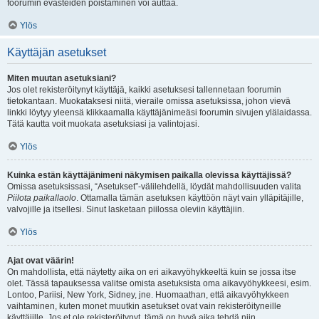
foorumin evästeiden poistaminen voi auttaa.
Ylös
Käyttäjän asetukset
Miten muutan asetuksiani?
Jos olet rekisteröitynyt käyttäjä, kaikki asetuksesi tallennetaan foorumin
tietokantaan. Muokataksesi niitä, vieraile omissa asetuksissa, johon vievä
linkki löytyy yleensä klikkaamalla käyttäjänimeäsi foorumin sivujen ylälaidassa.
Tätä kautta voit muokata asetuksiasi ja valintojasi.
Ylös
Kuinka estän käyttäjänimeni näkymisen paikalla olevissa käyttäjissä?
Omissa asetuksissasi, “Asetukset”-välilehdellä, löydät mahdollisuuden valita
Piilota paikallaolo
. Ottamalla tämän asetuksen käyttöön näyt vain ylläpitäjille,
valvojille ja itsellesi. Sinut lasketaan piilossa oleviin käyttäjiin.
Ylös
Ajat ovat väärin!
On mahdollista, että näytetty aika on eri aikavyöhykkeeltä kuin se jossa itse
olet. Tässä tapauksessa valitse omista asetuksista oma aikavyöhykkeesi, esim.
Lontoo, Pariisi, New York, Sidney, jne. Huomaathan, että aikavyöhykkeen
vaihtaminen, kuten monet muutkin asetukset ovat vain rekisteröityneille
käyttäjille. Jos et ole rekisteröitynyt, tämä on hyvä aika tehdä niin.