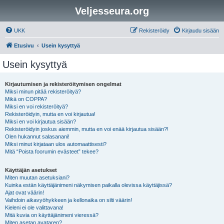
Veljesseura.org
UKK
Rekisteröidy
Kirjaudu sisään
Etusivu
Usein kysyttyä
Usein kysyttyä
Kirjautumisen ja rekisteröitymisen ongelmat
Miksi minun pitää rekisteröityä?
Mikä on COPPA?
Miksi en voi rekisteröityä?
Rekisteröidyin, mutta en voi kirjautua!
Miksi en voi kirjautua sisään?
Rekisteröidyin joskus aiemmin, mutta en voi enää kirjautua sisään?!
Olen hukannut salasanani!
Miksi minut kirjataan ulos automaattisesti?
Mitä “Poista foorumin evästeet” tekee?
Käyttäjän asetukset
Miten muutan asetuksiani?
Kuinka estän käyttäjänimeni näkymisen paikalla olevissa käyttäjissä?
Ajat ovat väärin!
Vaihdoin aikavyöhykkeen ja kellonaika on silti väärin!
Kieleni ei ole valittavana!
Mitä kuvia on käyttäjänimeni vieressä?
Miten asetan avataren?