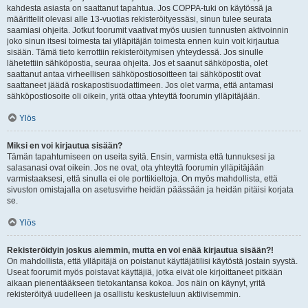
kahdesta asiasta on saattanut tapahtua. Jos COPPA-tuki on käytössä ja
määrittelit olevasi alle 13-vuotias rekisteröityessäsi, sinun tulee seurata
saamiasi ohjeita. Jotkut foorumit vaativat myös uusien tunnusten aktivoinnin
joko sinun itsesi toimesta tai ylläpitäjän toimesta ennen kuin voit kirjautua
sisään. Tämä tieto kerrottiin rekisteröitymisen yhteydessä. Jos sinulle
lähetettiin sähköpostia, seuraa ohjeita. Jos et saanut sähköpostia, olet
saattanut antaa virheellisen sähköpostiosoitteen tai sähköpostit ovat
saattaneet jäädä roskapostisuodattimeen. Jos olet varma, että antamasi
sähköpostiosoite oli oikein, yritä ottaa yhteyttä foorumin ylläpitäjään.
Ylös
Miksi en voi kirjautua sisään?
Tämän tapahtumiseen on useita syitä. Ensin, varmista että tunnuksesi ja
salasanasi ovat oikein. Jos ne ovat, ota yhteyttä foorumin ylläpitäjään
varmistaaksesi, että sinulla ei ole porttikieltoja. On myös mahdollista, että
sivuston omistajalla on asetusvirhe heidän päässään ja heidän pitäisi korjata
se.
Ylös
Rekisteröidyin joskus aiemmin, mutta en voi enää kirjautua sisään?!
On mahdollista, että ylläpitäjä on poistanut käyttäjätilisi käytöstä jostain syystä.
Useat foorumit myös poistavat käyttäjiä, jotka eivät ole kirjoittaneet pitkään
aikaan pienentääkseen tietokantansa kokoa. Jos näin on käynyt, yritä
rekisteröityä uudelleen ja osallistu keskusteluun aktiivisemmin.