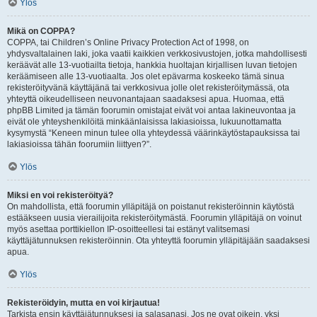
Ylös
Mikä on COPPA?
COPPA, tai Children’s Online Privacy Protection Act of 1998, on
yhdysvaltalainen laki, joka vaatii kaikkien verkkosivustojen, jotka mahdollisesti
keräävät alle 13-vuotiailta tietoja, hankkia huoltajan kirjallisen luvan tietojen
keräämiseen alle 13-vuotiaalta. Jos olet epävarma koskeeko tämä sinua
rekisteröityvänä käyttäjänä tai verkkosivua jolle olet rekisteröitymässä, ota
yhteyttä oikeudelliseen neuvonantajaan saadaksesi apua. Huomaa, että
phpBB Limited ja tämän foorumin omistajat eivät voi antaa lakineuvontaa ja
eivät ole yhteyshenkilöitä minkäänlaisissa lakiasioissa, lukuunottamatta
kysymystä “Keneen minun tulee olla yhteydessä väärinkäytöstapauksissa tai
lakiasioissa tähän foorumiin liittyen?”.
Ylös
Miksi en voi rekisteröityä?
On mahdollista, että foorumin ylläpitäjä on poistanut rekisteröinnin käytöstä
estääkseen uusia vierailijoita rekisteröitymästä. Foorumin ylläpitäjä on voinut
myös asettaa porttikiellon IP-osoitteellesi tai estänyt valitsemasi
käyttäjätunnuksen rekisteröinnin. Ota yhteyttä foorumin ylläpitäjään saadaksesi
apua.
Ylös
Rekisteröidyin, mutta en voi kirjautua!
Tarkista ensin käyttäjätunnuksesi ja salasanasi. Jos ne ovat oikein, yksi