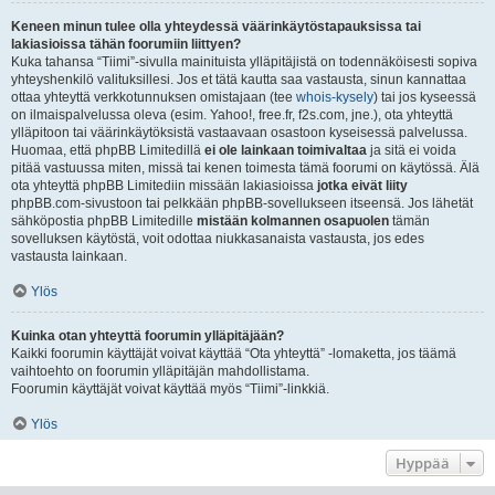
Keneen minun tulee olla yhteydessä väärinkäytöstapauksissa tai
lakiasioissa tähän foorumiin liittyen?
Kuka tahansa “Tiimi”-sivulla mainituista ylläpitäjistä on todennäköisesti sopiva
yhteyshenkilö valituksillesi. Jos et tätä kautta saa vastausta, sinun kannattaa
ottaa yhteyttä verkkotunnuksen omistajaan (tee
whois-kysely
) tai jos kyseessä
on ilmaispalvelussa oleva (esim. Yahoo!, free.fr, f2s.com, jne.), ota yhteyttä
ylläpitoon tai väärinkäytöksistä vastaavaan osastoon kyseisessä palvelussa.
Huomaa, että phpBB Limitedillä
ei ole lainkaan toimivaltaa
ja sitä ei voida
pitää vastuussa miten, missä tai kenen toimesta tämä foorumi on käytössä. Älä
ota yhteyttä phpBB Limitediin missään lakiasioissa
jotka eivät liity
phpBB.com-sivustoon tai pelkkään phpBB-sovellukseen itseensä. Jos lähetät
sähköpostia phpBB Limitedille
mistään kolmannen osapuolen
tämän
sovelluksen käytöstä, voit odottaa niukkasanaista vastausta, jos edes
vastausta lainkaan.
Ylös
Kuinka otan yhteyttä foorumin ylläpitäjään?
Kaikki foorumin käyttäjät voivat käyttää “Ota yhteyttä” -lomaketta, jos täämä
vaihtoehto on foorumin ylläpitäjän mahdollistama.
Foorumin käyttäjät voivat käyttää myös “Tiimi”-linkkiä.
Ylös
Hyppää