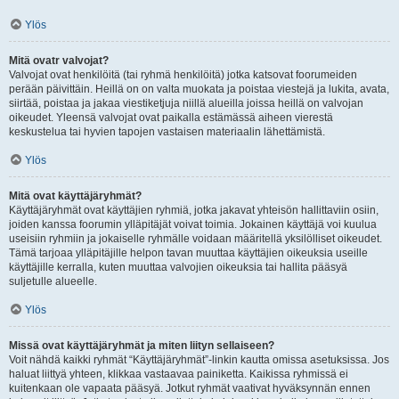
Ylös
Mitä ovatr valvojat?
Valvojat ovat henkilöitä (tai ryhmä henkilöitä) jotka katsovat foorumeiden
perään päivittäin. Heillä on on valta muokata ja poistaa viestejä ja lukita, avata,
siirtää, poistaa ja jakaa viestiketjuja niillä alueilla joissa heillä on valvojan
oikeudet. Yleensä valvojat ovat paikalla estämässä aiheen vierestä
keskustelua tai hyvien tapojen vastaisen materiaalin lähettämistä.
Ylös
Mitä ovat käyttäjäryhmät?
Käyttäjäryhmät ovat käyttäjien ryhmiä, jotka jakavat yhteisön hallittaviin osiin,
joiden kanssa foorumin ylläpitäjät voivat toimia. Jokainen käyttäjä voi kuulua
useisiin ryhmiin ja jokaiselle ryhmälle voidaan määritellä yksilölliset oikeudet.
Tämä tarjoaa ylläpitäjille helpon tavan muuttaa käyttäjien oikeuksia useille
käyttäjille kerralla, kuten muuttaa valvojien oikeuksia tai hallita pääsyä
suljetulle alueelle.
Ylös
Missä ovat käyttäjäryhmät ja miten liityn sellaiseen?
Voit nähdä kaikki ryhmät “Käyttäjäryhmät”-linkin kautta omissa asetuksissa. Jos
haluat liittyä yhteen, klikkaa vastaavaa painiketta. Kaikissa ryhmissä ei
kuitenkaan ole vapaata pääsyä. Jotkut ryhmät vaativat hyväksynnän ennen