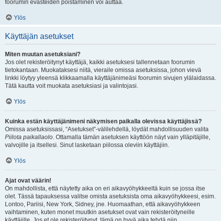
foorumin evästeiden poistaminen voi auttaa.
Ylös
Käyttäjän asetukset
Miten muutan asetuksiani?
Jos olet rekisteröitynyt käyttäjä, kaikki asetuksesi tallennetaan foorumin
tietokantaan. Muokataksesi niitä, vieraile omissa asetuksissa, johon vievä
linkki löytyy yleensä klikkaamalla käyttäjänimeäsi foorumin sivujen ylälaidassa.
Tätä kautta voit muokata asetuksiasi ja valintojasi.
Ylös
Kuinka estän käyttäjänimeni näkymisen paikalla olevissa käyttäjissä?
Omissa asetuksissasi, “Asetukset”-välilehdellä, löydät mahdollisuuden valita
Piilota paikallaolo
. Ottamalla tämän asetuksen käyttöön näyt vain ylläpitäjille,
valvojille ja itsellesi. Sinut lasketaan piilossa oleviin käyttäjiin.
Ylös
Ajat ovat väärin!
On mahdollista, että näytetty aika on eri aikavyöhykkeeltä kuin se jossa itse
olet. Tässä tapauksessa valitse omista asetuksista oma aikavyöhykkeesi, esim.
Lontoo, Pariisi, New York, Sidney, jne. Huomaathan, että aikavyöhykkeen
vaihtaminen, kuten monet muutkin asetukset ovat vain rekisteröityneille
käyttäjille. Jos et ole rekisteröitynyt, tämä on hyvä aika tehdä niin.