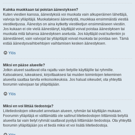
Kuinka muokkaan tai poistan äänestyksen?
Kuten viestien kanssa, äänestyksiä voi muokata vain alkuperäinen lähettäjä,
valvoja tai ylläpitäjä. Muokataksesi äänestystä, muokkaa ensimmäistä viestiä
viestiketjussa. Äänestys on aina kytketty viestiketjun ensimmäiseen viestiin.
Jos kukaan ei ole vielä äänestänyt, käyttäjät voivat poistaa äänestyksen tai
muokata mitä tahansa äänestyksen asetusta. Jos käyttäjät ovat kuitenkin jo
äänestäneet, vain valvojat tai ylläpitäjät voivat muokata tai poistaa sen. Tämä
estää äänestysvaihtoehtojen vaihtamisen kesken äänestyksen.
Ylös
Miksi en pääse alueelle?
Jotkin alueet saattavat olla rajattu vain tietyille käyttäjille tai ryhmille.
Katsoaksesi, lukeaksesi, kirjoittaaksesi tai muiden toimintojen tekeminen
alueella saattaa tarvita erikoisoikeuksia. Jos haluat oikeudet, ota yhteyttä
foorumin valvojaan tai ylläpitäjään.
Ylös
Miksi en voi liittää tiedostoja?
Liitetiedostojen oikeudet annetaan alueen, ryhmän tai käyttäjän mukaan.
Foorumin ylläpitäjä ei välttämättä ole sallinut liitetiedostojen liittämistä tietyllä
alueella tai vain tietyt ryhmät saattavat pystyä liittämään tiedostoja. Ota yhteyttä
foorumin ylläpitäjään jos et tiedä miksi et voi lisätä liitetiedostoja.