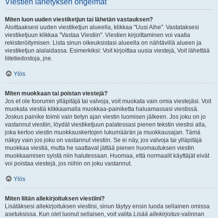
Viestien lähetyksen ongelmat
Miten luon uuden viestiketjun tai lähetän vastauksen?
Aloittaaksesi uuden viestiketjun alueella, klikkaa "Uusi Aihe". Vastataksesi
viestiketjuun klikkaa "Vastaa Viestiin". Viestien kirjoittaminen voi vaatia
rekisteröitymisen. Lista sinun oikeuksistasi alueella on nähtävillä alueen ja
viestiketjun alalaidassa. Esimerkiksi: Voit kirjoittaa uusia viestejä, Voit lähettää
liitetiedostoja, jne.
Ylös
Miten muokkaan tai poistan viestejä?
Jos et ole foorumin ylläpitäjä tai valvoja, voit muokata vain omia viestejäsi. Voit
muokata viestiä klikkaamalla muokkaa-painiketta haluamassasi viestissä.
Joskus painike toimii vain tietyn ajan viestin luomisen jälkeen. Jos joku on jo
vastannut viestiin, löydät viestiketjuun palatessasi pienen tekstin viestisi alla,
joka kertoo viestin muokkauskertojen lukumäärän ja muokkausajan. Tämä
näkyy vain jos joku on vastannut viestiin. Se ei näy, jos valvoja tai ylläpitäjä
muokkaa viestiä, mutta he saattavat jättää pienen huomautuksen viestin
muokkaamisen syistä niin halutessaan. Huomaa, että normaalit käyttäjät eivät
voi poistaa viestejä, jos niihin on joku vastannut.
Ylös
Miten liitän allekirjoituksen viestiini?
Lisätäksesi allekirjoituksen viestiisi, sinun täytyy ensin luoda sellainen omissa
asetuksissa. Kun olet luonut sellaisen, voit valita
Lisää allekirjoitus
-valinnan