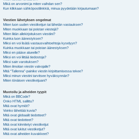
Mikä on arvonimi ja miten vaihdan sen?
Kun klikkaan sähköpostilinkkiä, minua pyydetään kirjautumaan?
Viestien lähetyksen ongelmat
Miten luon uuden viestiketjun tai lähetän vastauksen?
Miten muokkaan tai poistan viestejä?
Miten liitän allekirjoituksen viestiini?
Kuinka luon äänestyksen?
Miksi en voi lisätä vastausvaihtoehtoja kyselyyn?
Kuinka muokkaan tai poistan äänestyksen?
Miksi en pääse alueelle?
Miksi en voi liittää tiedostoja?
Miksi sain varoituksen?
Miten ilmoitan viestin valvojalle?
Mitä “Tallenna”-painike viestin kirjoittamisessa tekee?
Miksi minun viestini tarvitsee hyväksynnän?
Miten tönäisen viestiketjuani?
Muotoilu ja aiheiden tyypit
Mikä on BBCode?
Onko HTML sallittu?
Mitä ovat hymiöt?
Voinko lähettää kuvia?
Mitä ovat globaalit tiedotteet?
Mitä ovat tiedotteet?
Mitä ovat kiinnitetyt viestiketjut
Mitä ovat lukitut viestiketjut?
Mitä ovat aiheiden kuvakkeet?