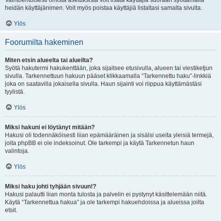
Vaihtoehtoisesti omista asetuksista voit lisätä käyttäjiä suoraan syöttämällä
heidän käyttäjänimen. Voit myös poistaa käyttäjiä listaltasi samalta sivulta.
Ylös
Foorumilta hakeminen
Miten etsin alueelta tai alueilta?
Syötä hakutermi hakukenttään, joka sijaitsee etusivulla, alueen tai viestiketjun
sivulla. Tarkennettuun hakuun pääset klikkaamalla “Tarkennettu haku”-linkkiä
joka on saatavilla jokaisella sivulla. Haun sijainti voi riippua käyttämästäsi
tyylistä.
Ylös
Miksi hakuni ei löytänyt mitään?
Hakusi oli todennäköisesti liian epämääräinen ja sisälsi useita yleisiä termejä,
joita phpBB ei ole indeksoinut. Ole tarkempi ja käytä Tarkennetun haun
valintoja.
Ylös
Miksi haku johti tyhjään sivuun!?
Hakusi palautti liian monta tulosta ja palvelin ei pystynyt käsittelemään niitä.
Käytä “Tarkennettua hakua” ja ole tarkempi hakuehdoissa ja alueissa joilta
etsit.