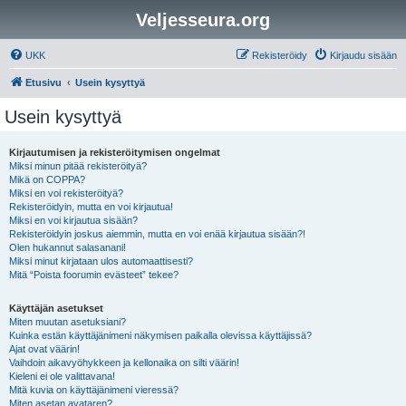
Veljesseura.org
UKK
Rekisteröidy
Kirjaudu sisään
Etusivu
Usein kysyttyä
Usein kysyttyä
Kirjautumisen ja rekisteröitymisen ongelmat
Miksi minun pitää rekisteröityä?
Mikä on COPPA?
Miksi en voi rekisteröityä?
Rekisteröidyin, mutta en voi kirjautua!
Miksi en voi kirjautua sisään?
Rekisteröidyin joskus aiemmin, mutta en voi enää kirjautua sisään?!
Olen hukannut salasanani!
Miksi minut kirjataan ulos automaattisesti?
Mitä “Poista foorumin evästeet” tekee?
Käyttäjän asetukset
Miten muutan asetuksiani?
Kuinka estän käyttäjänimeni näkymisen paikalla olevissa käyttäjissä?
Ajat ovat väärin!
Vaihdoin aikavyöhykkeen ja kellonaika on silti väärin!
Kieleni ei ole valittavana!
Mitä kuvia on käyttäjänimeni vieressä?
Miten asetan avataren?