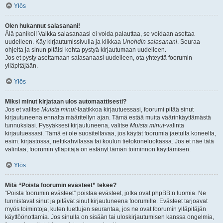
Ylös
Olen hukannut salasanani!
Älä panikoi! Vaikka salasanaasi ei voida palauttaa, se voidaan asettaa
uudelleen. Käy kirjautumissivulla ja klikkaa
Unohdin salasanani
. Seuraa
ohjeita ja sinun pitäisi kohta pystyä kirjautumaan uudelleen.
Jos et pysty asettamaan salasanaasi uudelleen, ota yhteyttä foorumin
ylläpitäjään.
Ylös
Miksi minut kirjataan ulos automaattisesti?
Jos et valitse
Muista minut
-laatikkoa kirjautuessasi, foorumi pitää sinut
kirjautuneena ennalta määritellyn ajan. Tämä estää muita väärinkäyttämästä
tunnuksiasi. Pysyäksesi kirjautuneena, valitse
Muista minut
-valinta
kirjautuessasi. Tämä ei ole suositeltavaa, jos käytät foorumia jaetulta koneelta,
esim. kirjastossa, nettikahvilassa tai koulun tietokoneluokassa. Jos et näe tätä
valintaa, foorumin ylläpitäjä on estänyt tämän toiminnon käyttämisen.
Ylös
Mitä “Poista foorumin evästeet” tekee?
“Poista foorumin evästeet” poistaa evästeet, jotka ovat phpBB:n luomia. Ne
tunnistavat sinut ja pitävät sinut kirjautuneena foorumille. Evästeet tarjoavat
myös toimintoja, kuten luettujen seurantaa, jos ne ovat foorumin ylläpitäjän
käyttöönottamia. Jos sinulla on sisään tai uloskirjautumisen kanssa ongelmia,