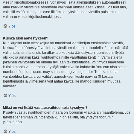
viestin kirjoituslomakkeessa. Voit myös lisätä allekirjoituksen automaattisesti
aina kaikkiin viesteihisi tekemällä valinnan omissa asetuksissa. Jos teet niin,
voit silti estää allekirjoituksen liittämisen yksittäiseen viestiin poistamalla
valinnan viestinkirjoituslomakkeessa.
Ylös
Kuinka luon äänestyksen?
Kun kirjoitat uuta viestiketjua tai muokkaat viestiketjun ensimmäistä viestiä,
klikkaa "Luo äänestys"-välilehteä viestilomakkeen alapuolella. Jos et näe tätä
välilehteä, sinulla ei ole tarvittavia oikeuksia äänestysten luomiseen. Syötä
otsikko ja ainakin kaksi vaihtoehtoa niille varattuihin kenttiin. Varmista että
jokainen vaihtoehto on omalla rivillään tekstikentässä. Voit myös määritellä
kuinka monta vaihtoehtoa käyttäjät voivat valita kohdasta You can also set the
number of options users may select during voting under “Kuinka monta
vaihtoehtoa käyttäjä voi valita”, äänestyksen kesto päivinä (0 kestää
loputtomasti) ja viimeisenä voit antaa käyttäjille mahdollisuuden muuttaa
ääntään.
Ylös
Miksi en voi lisätä vastausvaihtoehtoja kyselyyn?
Kyselyn vastausvaihtoehtojen määrä on foorumin ylläpitäjän määrittelemä. Jos
tarvitset enemmän vaihtoehtoja kuin on sallittu, ota yhteyttä foorumin
ylläpitäjään.
Ylös