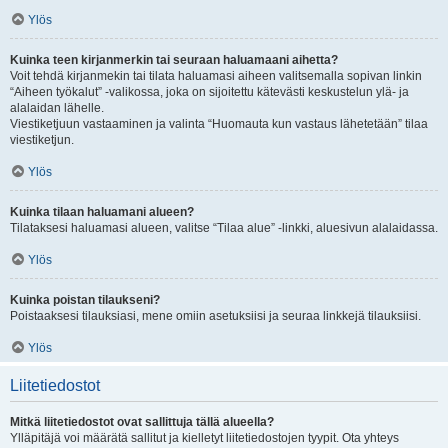
Ylös
Kuinka teen kirjanmerkin tai seuraan haluamaani aihetta?
Voit tehdä kirjanmekin tai tilata haluamasi aiheen valitsemalla sopivan linkin
“Aiheen työkalut” -valikossa, joka on sijoitettu kätevästi keskustelun ylä- ja
alalaidan lähelle.
Viestiketjuun vastaaminen ja valinta “Huomauta kun vastaus lähetetään” tilaa
viestiketjun.
Ylös
Kuinka tilaan haluamani alueen?
Tilataksesi haluamasi alueen, valitse “Tilaa alue” -linkki, aluesivun alalaidassa.
Ylös
Kuinka poistan tilaukseni?
Poistaaksesi tilauksiasi, mene omiin asetuksiisi ja seuraa linkkejä tilauksiisi.
Ylös
Liitetiedostot
Mitkä liitetiedostot ovat sallittuja tällä alueella?
Ylläpitäjä voi määrätä sallitut ja kielletyt liitetiedostojen tyypit. Ota yhteys