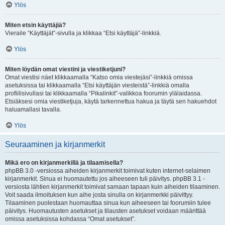
Ylös
Miten etsin käyttäjiä?
Vieraile “Käyttäjät”-sivulla ja klikkaa “Etsi käyttäjä”-linkkiä.
Ylös
Miten löydän omat viestini ja viestiketjuni?
Omat viestisi näet klikkaamalla “Katso omia viestejäsi”-linkkiä omissa
asetuksissa tai klikkaamalla “Etsi käyttäjän viesteistä”-linkkiä omalla
profiilisivullasi tai klikkaamalla “Pikalinkit”-valikkoa foorumin ylälaidassa.
Etsiäksesi omia viestiketjuja, käytä tarkennettua hakua ja täytä sen hakuehdot
haluamallasi tavalla.
Ylös
Seuraaminen ja kirjanmerkit
Mikä ero on kirjanmerkillä ja tilaamisella?
phpBB 3.0 -versiossa aiheiden kirjanmerkit toimivat kuten internet-selaimen
kirjanmerkit. Sinua ei huomautettu jos aiheeseen tuli päivitys. phpBB 3.1 -
versiosta lähtien kirjanmerkit toimivat samaan tapaan kuin aiheiden tilaaminen.
Voit saada ilmoituksen kun aihe josta sinulla on kirjanmerkki päivittyy.
Tilaaminen puolestaan huomauttaa sinua kun aiheeseen tai foorumiin tulee
päivitys. Huomautusten asetukset ja tilausten asetukset voidaan määrittää
omissa asetuksissa kohdassa “Omat asetukset”.