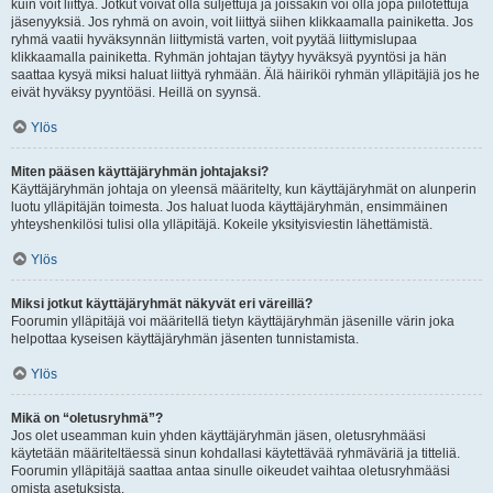
kuin voit liittyä. Jotkut voivat olla suljettuja ja joissakin voi olla jopa piilotettuja
jäsenyyksiä. Jos ryhmä on avoin, voit liittyä siihen klikkaamalla painiketta. Jos
ryhmä vaatii hyväksynnän liittymistä varten, voit pyytää liittymislupaa
klikkaamalla painiketta. Ryhmän johtajan täytyy hyväksyä pyyntösi ja hän
saattaa kysyä miksi haluat liittyä ryhmään. Älä häiriköi ryhmän ylläpitäjiä jos he
eivät hyväksy pyyntöäsi. Heillä on syynsä.
Ylös
Miten pääsen käyttäjäryhmän johtajaksi?
Käyttäjäryhmän johtaja on yleensä määritelty, kun käyttäjäryhmät on alunperin
luotu ylläpitäjän toimesta. Jos haluat luoda käyttäjäryhmän, ensimmäinen
yhteyshenkilösi tulisi olla ylläpitäjä. Kokeile yksityisviestin lähettämistä.
Ylös
Miksi jotkut käyttäjäryhmät näkyvät eri väreillä?
Foorumin ylläpitäjä voi määritellä tietyn käyttäjäryhmän jäsenille värin joka
helpottaa kyseisen käyttäjäryhmän jäsenten tunnistamista.
Ylös
Mikä on “oletusryhmä”?
Jos olet useamman kuin yhden käyttäjäryhmän jäsen, oletusryhmääsi
käytetään määriteltäessä sinun kohdallasi käytettävää ryhmäväriä ja titteliä.
Foorumin ylläpitäjä saattaa antaa sinulle oikeudet vaihtaa oletusryhmääsi
omista asetuksista.