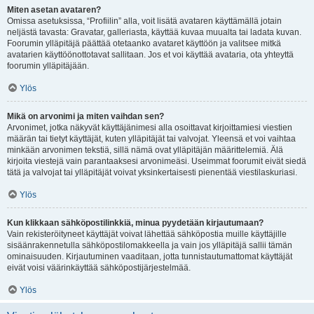
Miten asetan avataren?
Omissa asetuksissa, “Profiilin” alla, voit lisätä avataren käyttämällä jotain
neljästä tavasta: Gravatar, galleriasta, käyttää kuvaa muualta tai ladata kuvan.
Foorumin ylläpitäjä päättää otetaanko avataret käyttöön ja valitsee mitkä
avatarien käyttöönottotavat sallitaan. Jos et voi käyttää avataria, ota yhteyttä
foorumin ylläpitäjään.
Ylös
Mikä on arvonimi ja miten vaihdan sen?
Arvonimet, jotka näkyvät käyttäjänimesi alla osoittavat kirjoittamiesi viestien
määrän tai tietyt käyttäjät, kuten ylläpitäjät tai valvojat. Yleensä et voi vaihtaa
minkään arvonimen tekstiä, sillä nämä ovat ylläpitäjän määrittelemiä. Älä
kirjoita viestejä vain parantaaksesi arvonimeäsi. Useimmat foorumit eivät siedä
tätä ja valvojat tai ylläpitäjät voivat yksinkertaisesti pienentää viestilaskuriasi.
Ylös
Kun klikkaan sähköpostilinkkiä, minua pyydetään kirjautumaan?
Vain rekisteröityneet käyttäjät voivat lähettää sähköpostia muille käyttäjille
sisäänrakennetulla sähköpostilomakkeella ja vain jos ylläpitäjä sallii tämän
ominaisuuden. Kirjautuminen vaaditaan, jotta tunnistautumattomat käyttäjät
eivät voisi väärinkäyttää sähköpostijärjestelmää.
Ylös