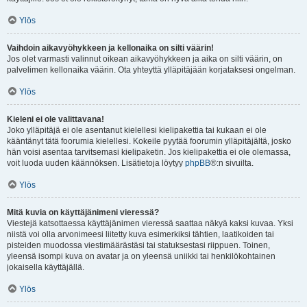
Ylös
Vaihdoin aikavyöhykkeen ja kellonaika on silti väärin!
Jos olet varmasti valinnut oikean aikavyöhykkeen ja aika on silti väärin, on
palvelimen kellonaika väärin. Ota yhteyttä ylläpitäjään korjataksesi ongelman.
Ylös
Kieleni ei ole valittavana!
Joko ylläpitäjä ei ole asentanut kielellesi kielipakettia tai kukaan ei ole
kääntänyt tätä foorumia kielellesi. Kokeile pyytää foorumin ylläpitäjältä, josko
hän voisi asentaa tarvitsemasi kielipaketin. Jos kielipakettia ei ole olemassa,
voit luoda uuden käännöksen. Lisätietoja löytyy
phpBB
®:n sivuilta.
Ylös
Mitä kuvia on käyttäjänimeni vieressä?
Viestejä katsottaessa käyttäjänimen vieressä saattaa näkyä kaksi kuvaa. Yksi
niistä voi olla arvonimeesi liitetty kuva esimerkiksi tähtien, laatikoiden tai
pisteiden muodossa viestimäärästäsi tai statuksestasi riippuen. Toinen,
yleensä isompi kuva on avatar ja on yleensä uniikki tai henkilökohtainen
jokaisella käyttäjällä.
Ylös