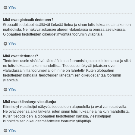
Ylös
Mitä ovat globaalit tiedotteet?
Globaalit tiedotteet sisältävät tärkeää tietoa ja sinun tulisi lukea ne aina kun on
mahdolista. Ne näkyvät jokaisen alueen ylälaidassa ja omissa asetuksissa.
Globaalien tiedotteiden oikeudet myöntää foorumin ylläpitäjä.
Ylös
Mitä ovat tiedotteet?
Tiedotteet usein sisältävät tärkeää tietoa foorumista jota olet lukemassa ja siksi
ne tulisi lukea aina kun mahdollista. Tiedotteet näkyvät jokaisen sivun
ylälaidassa niillä foorumeilla joihin ne on lähetetty. Kuten globaalien
tiedotteiden kohdalla, tiedotteiden lähettämisen oikeudet antaa foorumin
ylläpitäjä.
Ylös
Mitä ovat kiinnitetyt viestiketjut
Kiinnitetyt viestiketjut näkyvät tiedotteiden alapuolella ja ovat vain etusivulla.
Ne ovat yleensä aika tärkeitä, joten sinun tulisi lukea ne aina kun mahdollista.
Kuten tiedotteiden ja globaalien tiedotteiden kanssa, viestiketjujen
kiinnittämisen oikeudet määrittelee foorumin ylläpitäjä.
Ylös