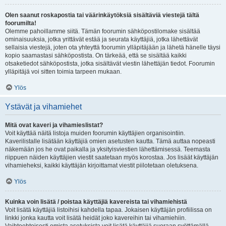
Olen saanut roskapostia tai väärinkäytöksiä sisältäviä viestejä tältä
foorumilta!
Olemme pahoillamme siitä. Tämän foorumin sähköpostilomake sisältää
ominaisuuksia, jotka yrittävät estää ja seurata käyttäjiä, jotka lähettävät
sellaisia viestejä, joten ota yhteyttä foorumin ylläpitäjään ja lähetä hänelle täysi
kopio saamastasi sähköpostista. On tärkeää, että se sisältää kaikki
otsaketiedot sähköpostista, jotka sisältävät viestin lähettäjän tiedot. Foorumin
ylläpitäjä voi sitten toimia tarpeen mukaan.
Ylös
Ystävät ja vihamiehet
Mitä ovat kaveri ja vihamieslistat?
Voit käyttää näitä listoja muiden foorumin käyttäjien organisointiin.
Kaverilistalle lisätään käyttäjiä omien asetusten kautta. Tämä auttaa nopeasti
näkemään jos he ovat paikalla ja yksityisviestien lähettämisessä. Teemasta
riippuen näiden käyttäjien viestit saatetaan myös korostaa. Jos lisäät käyttäjän
vihamieheksi, kaikki käyttäjän kirjoittamat viestit piilotetaan oletuksena.
Ylös
Kuinka voin lisätä / poistaa käyttäjiä kavereista tai vihamiehistä
Voit lisätä käyttäjiä listoihisi kahdella tapaa. Jokaisen käyttäjän profiilissa on
linkki jonka kautta voit lisätä heidät joko kavereihin tai vihamiehiin.