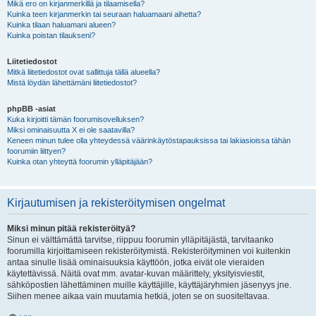
Mikä ero on kirjanmerkillä ja tilaamisella?
Kuinka teen kirjanmerkin tai seuraan haluamaani aihetta?
Kuinka tilaan haluamani alueen?
Kuinka poistan tilaukseni?
Liitetiedostot
Mitkä liitetiedostot ovat sallittuja tällä alueella?
Mistä löydän lähettämäni liitetiedostot?
phpBB -asiat
Kuka kirjoitti tämän foorumisovelluksen?
Miksi ominaisuutta X ei ole saatavilla?
Keneen minun tulee olla yhteydessä väärinkäytöstapauksissa tai lakiasioissa tähän
foorumiin liittyen?
Kuinka otan yhteyttä foorumin ylläpitäjään?
Kirjautumisen ja rekisteröitymisen ongelmat
Miksi minun pitää rekisteröityä?
Sinun ei välttämättä tarvitse, riippuu foorumin ylläpitäjästä, tarvitaanko
foorumilla kirjoittamiseen rekisteröitymistä. Rekisteröityminen voi kuitenkin
antaa sinulle lisää ominaisuuksia käyttöön, jotka eivät ole vieraiden
käytettävissä. Näitä ovat mm. avatar-kuvan määrittely, yksityisviestit,
sähköpostien lähettäminen muille käyttäjille, käyttäjäryhmien jäsenyys jne.
Siihen menee aikaa vain muutamia hetkiä, joten se on suositeltavaa.