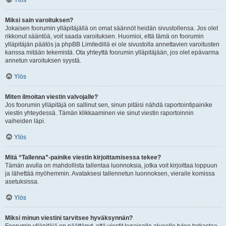
Ylös
Miksi sain varoituksen?
Jokaisen foorumin ylläpitäjällä on omat säännöt heidän sivustollensa. Jos olet
rikkonut sääntöä, voit saada varoituksen. Huomioi, että tämä on foorumin
ylläpitäjän päätös ja phpBB Limitedillä ei ole sivustolla annettavien varoitusten
kanssa mitään tekemistä. Ota yhteyttä foorumin ylläpitäjään, jos olet epävarma
annetun varoituksen syystä.
Ylös
Miten ilmoitan viestin valvojalle?
Jos foorumin ylläpitäjä on sallinut sen, sinun pitäisi nähdä raportointipainike
viestin yhteydessä. Tämän klikkaaminen vie sinut viestin raportoinnin
vaiheiden läpi.
Ylös
Mitä “Tallenna”-painike viestin kirjoittamisessa tekee?
Tämän avulla on mahdollista tallentaa luonnoksia, jotka voit kirjoittaa loppuun
ja lähettää myöhemmin. Avataksesi tallennetun luonnoksen, vieraile komissa
asetuksissa.
Ylös
Miksi minun viestini tarvitsee hyväksynnän?