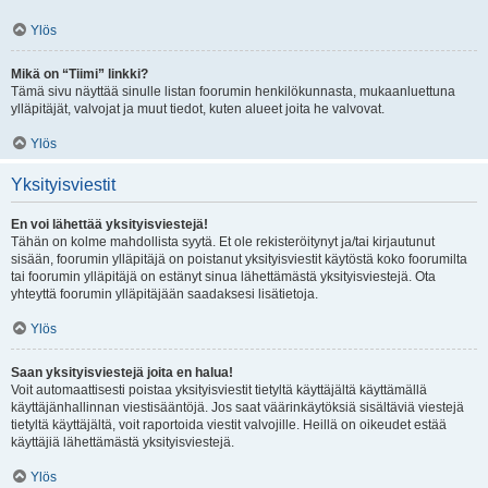
Ylös
Mikä on “Tiimi” linkki?
Tämä sivu näyttää sinulle listan foorumin henkilökunnasta, mukaanluettuna
ylläpitäjät, valvojat ja muut tiedot, kuten alueet joita he valvovat.
Ylös
Yksityisviestit
En voi lähettää yksityisviestejä!
Tähän on kolme mahdollista syytä. Et ole rekisteröitynyt ja/tai kirjautunut
sisään, foorumin ylläpitäjä on poistanut yksityisviestit käytöstä koko foorumilta
tai foorumin ylläpitäjä on estänyt sinua lähettämästä yksityisviestejä. Ota
yhteyttä foorumin ylläpitäjään saadaksesi lisätietoja.
Ylös
Saan yksityisviestejä joita en halua!
Voit automaattisesti poistaa yksityisviestit tietyltä käyttäjältä käyttämällä
käyttäjänhallinnan viestisääntöjä. Jos saat väärinkäytöksiä sisältäviä viestejä
tietyltä käyttäjältä, voit raportoida viestit valvojille. Heillä on oikeudet estää
käyttäjiä lähettämästä yksityisviestejä.
Ylös