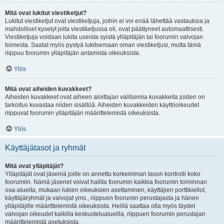
Mitä ovat lukitut viestiketjut?
Lukitut viestiketjut ovat viestiketjuja, joihin ei voi enää lähettää vastauksia ja
mahdolliset kyselyt joita viestiketjussa oli, ovat päättyneet automaattisesti.
Viestiketjuja voidaan lukita useista syistä ylläpitäjän tai foorumin valvojan
toimesta. Saatat myös pystyä lukitsemaan oman viestiketjusi, mutta tämä
riippuu foorumin ylläpitäjän antamista oikeuksista.
Ylös
Mitä ovat aiheiden kuvakkeet?
Aiheiden kuvakkeet ovat aiheen aloittajan valitsemia kuvakkeita joiden on
tarkoitus kuvastaa niiden sisältöä. Aiheiden kuvakkeiden käyttöoikeudet
riippuvat foorumin ylläpitäjän määrittelemistä oikeuksista.
Ylös
Käyttäjätasot ja ryhmät
Mitä ovat ylläpitäjät?
Ylläpitäjät ovat jäseniä joille on annettu korkeimman tason kontrolli koko
foorumiin. Nämä jäsenet voivat hallita foorumin kaikkia foorumin toiminnan
osa-alueita, mukaan lukien oikeuksien asettaminen, käyttäjien porttikiellot,
käyttäjäryhmät ja valvojat yms., riippuen foorumin perustajasta ja hänen
ylläpitäjille määrittelemistä oikeuksista. Heillä saattaa olla myös täydet
valvojan oikeudet kaikilla keskustelualueilla, riippuen foorumin perustajan
määrittelemistä asetuksista.