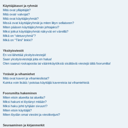
Käyttäjätasot ja ryhmät
Mitä ovat ylläpitäjät?
Mitä ovatr valvojat?
Mitä ovat käyttäjäryhmät?
Missä ovat käyttäjäryhmät ja miten liityn sellaiseen?
Miten pääsen käyttäjäryhmän johtajaksi?
Miksi jotkut käyttäjäryhmät näkyvät eri väreillä?
Mikä on “oletusryhmä”?
Mikä on “Tiimi” linkki?
Yksityisviestit
En voi lähettää yksityisviestejä!
Saan yksityisviestejä joita en halua!
Olen saanut roskapostia tai väärinkäytöksiä sisältäviä viestejä tältä foorumilta!
Ystävät ja vihamiehet
Mitä ovat kaveri ja vihamieslistat?
Kuinka voin lisätä / poistaa käyttäjiä kavereista tai vihamiehistä
Foorumilta hakeminen
Miten etsin alueelta tai alueilta?
Miksi hakuni ei löytänyt mitään?
Miksi haku johti tyhjään sivuun!?
Miten etsin käyttäjiä?
Miten löydän omat viestini ja viestiketjuni?
Seuraaminen ja kirjanmerkit