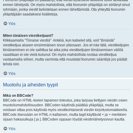
Foorumin ylläpitäjä on päättänyt, että viestit kyseiselle alueelle tulee tarkastaa
ennen lähetystä. On myös mahdollista, että foorumin ylläpitäjä on siirtänyt sinut
ryhmään, jonka viestit tarkistetaan ennen lähettämistä. Ota yhteyttä foorumin
ylläpitäjään saadaksesi lisätietoja.
Ylös
Miten tönäisen viestiketjuani?
Klikkaamalla “Tönaise viestiä” -linkkiä, kun katselet sitä, voit “tönäistä”
viestiketjua alueen ensimmäisen sivun yläosaan. Jos et näe tätä, viestiketjujen
tönäiseminen ei ole sallittua tai aika joka viestiketjujen tönäisemisen välillä
vaaditaan ei ole vielä kulunut. On myös mahdollista nostaa viestiketjua
vastaamalla siihen, mutta varmista että noudatat foorumin sääntöjä jos päätät
tehdä niin.
Ylös
Muotoilu ja aiheiden tyypit
Mikä on BBCode?
BBCode on HTML-kielen tapainen toteutus, joka tarjoaa tiettyjen viestin osien
muotoilumahdollisuuden. BBCoden käytöstä päättää ylläpitäjä, mutta se
voidaan ottaa pois käytöstä myös viestikohtaisesti viestin kirjoituslomakkeella.
BBCode itsessään on HTML:n kaltainen, mutta tagit käyttävät < ja > merkkien
sijaan hakasulkuja [ ja ]. BBCoden oppaan löydät viestinlähetyssivun kautta.
Ylös