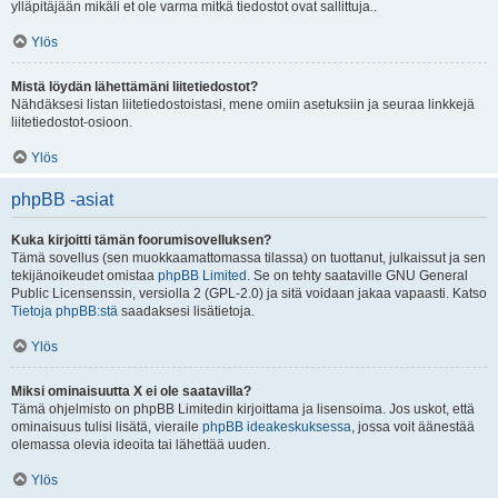
ylläpitäjään mikäli et ole varma mitkä tiedostot ovat sallittuja..
Ylös
Mistä löydän lähettämäni liitetiedostot?
Nähdäksesi listan liitetiedostoistasi, mene omiin asetuksiin ja seuraa linkkejä
liitetiedostot-osioon.
Ylös
phpBB -asiat
Kuka kirjoitti tämän foorumisovelluksen?
Tämä sovellus (sen muokkaamattomassa tilassa) on tuottanut, julkaissut ja sen
tekijänoikeudet omistaa
phpBB Limited
. Se on tehty saataville GNU General
Public Licensenssin, versiolla 2 (GPL-2.0) ja sitä voidaan jakaa vapaasti. Katso
Tietoja phpBB:stä
saadaksesi lisätietoja.
Ylös
Miksi ominaisuutta X ei ole saatavilla?
Tämä ohjelmisto on phpBB Limitedin kirjoittama ja lisensoima. Jos uskot, että
ominaisuus tulisi lisätä, vieraile
phpBB ideakeskuksessa
, jossa voit äänestää
olemassa olevia ideoita tai lähettää uuden.
Ylös