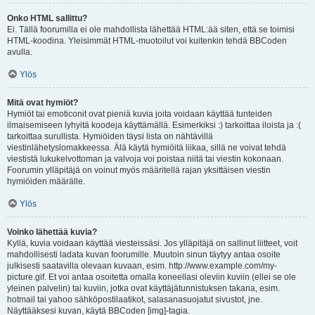
Onko HTML sallittu?
Ei. Tällä foorumilla ei ole mahdollista lähettää HTML:ää siten, että se toimisi
HTML-koodina. Yleisimmät HTML-muotoilut voi kuitenkin tehdä BBCoden
avulla.
Ylös
Mitä ovat hymiöt?
Hymiöt tai emoticonit ovat pieniä kuvia joita voidaan käyttää tunteiden
ilmaisemiseen lyhyitä koodeja käyttämällä. Esimerkiksi :) tarkoittaa iloista ja :(
tarkoittaa surullista. Hymiöiden täysi lista on nähtävillä
viestinlähetyslomakkeessa. Älä käytä hymiöitä liikaa, sillä ne voivat tehdä
viestistä lukukelvottoman ja valvoja voi poistaa niitä tai viestin kokonaan.
Foorumin ylläpitäjä on voinut myös määritellä rajan yksittäisen viestin
hymiöiden määrälle.
Ylös
Voinko lähettää kuvia?
Kyllä, kuvia voidaan käyttää viesteissäsi. Jos ylläpitäjä on sallinut liitteet, voit
mahdollisesti ladata kuvan foorumille. Muutoin sinun täytyy antaa osoite
julkisesti saatavilla olevaan kuvaan, esim. http://www.example.com/my-
picture.gif. Et voi antaa osoitetta omalla koneellasi oleviin kuviin (ellei se ole
yleinen palvelin) tai kuviin, jotka ovat käyttäjätunnistuksen takana, esim.
hotmail tai yahoo sähköpostilaatikot, salasanasuojatut sivustot, jne.
Näyttääksesi kuvan, käytä BBCoden [img]-tagia.