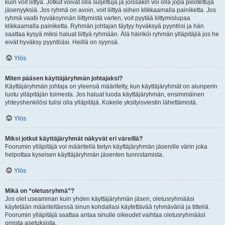
kuin voit liittyä. Jotkut voivat olla suljettuja ja joissakin voi olla jopa piilotettuja
jäsenyyksiä. Jos ryhmä on avoin, voit liittyä siihen klikkaamalla painiketta. Jos
ryhmä vaatii hyväksynnän liittymistä varten, voit pyytää liittymislupaa
klikkaamalla painiketta. Ryhmän johtajan täytyy hyväksyä pyyntösi ja hän
saattaa kysyä miksi haluat liittyä ryhmään. Älä häiriköi ryhmän ylläpitäjiä jos he
eivät hyväksy pyyntöäsi. Heillä on syynsä.
Ylös
Miten pääsen käyttäjäryhmän johtajaksi?
Käyttäjäryhmän johtaja on yleensä määritelty, kun käyttäjäryhmät on alunperin
luotu ylläpitäjän toimesta. Jos haluat luoda käyttäjäryhmän, ensimmäinen
yhteyshenkilösi tulisi olla ylläpitäjä. Kokeile yksityisviestin lähettämistä.
Ylös
Miksi jotkut käyttäjäryhmät näkyvät eri väreillä?
Foorumin ylläpitäjä voi määritellä tietyn käyttäjäryhmän jäsenille värin joka
helpottaa kyseisen käyttäjäryhmän jäsenten tunnistamista.
Ylös
Mikä on “oletusryhmä”?
Jos olet useamman kuin yhden käyttäjäryhmän jäsen, oletusryhmääsi
käytetään määriteltäessä sinun kohdallasi käytettävää ryhmäväriä ja titteliä.
Foorumin ylläpitäjä saattaa antaa sinulle oikeudet vaihtaa oletusryhmääsi
omista asetuksista.