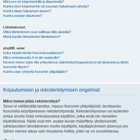
Mikä ero on kirjanmerkillä ja tilaamisella?
Kuinka teen kirjanmerkin tai seuraan haluamaani aihetta?
Kuinka tilaan haluamani alueen?
Kuinka poistan tilaukseni?
Liitetiedostot
Mitkä liitetiedostot ovat sallittuja tällä alueella?
Mistä löydän lähettämäni liitetiedostot?
phpBB -asiat
Kuka kirjoitti tämän foorumisovelluksen?
Miksi ominaisuutta X ei ole saatavilla?
Keneen minun tulee olla yhteydessä väärinkäytöstapauksissa tai lakiasioissa tähän
foorumiin liittyen?
Kuinka otan yhteyttä foorumin ylläpitäjään?
Kirjautumisen ja rekisteröitymisen ongelmat
Miksi minun pitää rekisteröityä?
Sinun ei välttämättä tarvitse, riippuu foorumin ylläpitäjästä, tarvitaanko
foorumilla kirjoittamiseen rekisteröitymistä. Rekisteröityminen voi kuitenkin
antaa sinulle lisää ominaisuuksia käyttöön, jotka eivät ole vieraiden
käytettävissä. Näitä ovat mm. avatar-kuvan määrittely, yksityisviestit,
sähköpostien lähettäminen muille käyttäjille, käyttäjäryhmien jäsenyys jne.
Siihen menee aikaa vain muutamia hetkiä, joten se on suositeltavaa.