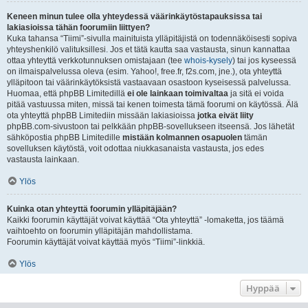
Keneen minun tulee olla yhteydessä väärinkäytöstapauksissa tai
lakiasioissa tähän foorumiin liittyen?
Kuka tahansa “Tiimi”-sivulla mainituista ylläpitäjistä on todennäköisesti sopiva
yhteyshenkilö valituksillesi. Jos et tätä kautta saa vastausta, sinun kannattaa
ottaa yhteyttä verkkotunnuksen omistajaan (tee
whois-kysely
) tai jos kyseessä
on ilmaispalvelussa oleva (esim. Yahoo!, free.fr, f2s.com, jne.), ota yhteyttä
ylläpitoon tai väärinkäytöksistä vastaavaan osastoon kyseisessä palvelussa.
Huomaa, että phpBB Limitedillä
ei ole lainkaan toimivaltaa
ja sitä ei voida
pitää vastuussa miten, missä tai kenen toimesta tämä foorumi on käytössä. Älä
ota yhteyttä phpBB Limitediin missään lakiasioissa
jotka eivät liity
phpBB.com-sivustoon tai pelkkään phpBB-sovellukseen itseensä. Jos lähetät
sähköpostia phpBB Limitedille
mistään kolmannen osapuolen
tämän
sovelluksen käytöstä, voit odottaa niukkasanaista vastausta, jos edes
vastausta lainkaan.
Ylös
Kuinka otan yhteyttä foorumin ylläpitäjään?
Kaikki foorumin käyttäjät voivat käyttää “Ota yhteyttä” -lomaketta, jos täämä
vaihtoehto on foorumin ylläpitäjän mahdollistama.
Foorumin käyttäjät voivat käyttää myös “Tiimi”-linkkiä.
Ylös
Hyppää