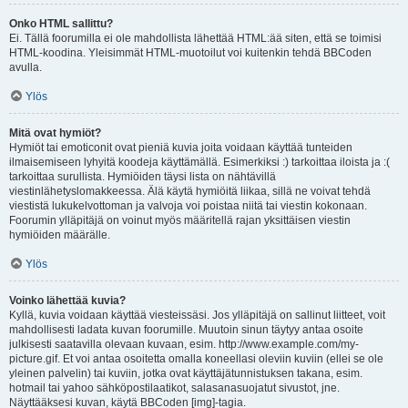
Onko HTML sallittu?
Ei. Tällä foorumilla ei ole mahdollista lähettää HTML:ää siten, että se toimisi
HTML-koodina. Yleisimmät HTML-muotoilut voi kuitenkin tehdä BBCoden
avulla.
Ylös
Mitä ovat hymiöt?
Hymiöt tai emoticonit ovat pieniä kuvia joita voidaan käyttää tunteiden
ilmaisemiseen lyhyitä koodeja käyttämällä. Esimerkiksi :) tarkoittaa iloista ja :(
tarkoittaa surullista. Hymiöiden täysi lista on nähtävillä
viestinlähetyslomakkeessa. Älä käytä hymiöitä liikaa, sillä ne voivat tehdä
viestistä lukukelvottoman ja valvoja voi poistaa niitä tai viestin kokonaan.
Foorumin ylläpitäjä on voinut myös määritellä rajan yksittäisen viestin
hymiöiden määrälle.
Ylös
Voinko lähettää kuvia?
Kyllä, kuvia voidaan käyttää viesteissäsi. Jos ylläpitäjä on sallinut liitteet, voit
mahdollisesti ladata kuvan foorumille. Muutoin sinun täytyy antaa osoite
julkisesti saatavilla olevaan kuvaan, esim. http://www.example.com/my-
picture.gif. Et voi antaa osoitetta omalla koneellasi oleviin kuviin (ellei se ole
yleinen palvelin) tai kuviin, jotka ovat käyttäjätunnistuksen takana, esim.
hotmail tai yahoo sähköpostilaatikot, salasanasuojatut sivustot, jne.
Näyttääksesi kuvan, käytä BBCoden [img]-tagia.