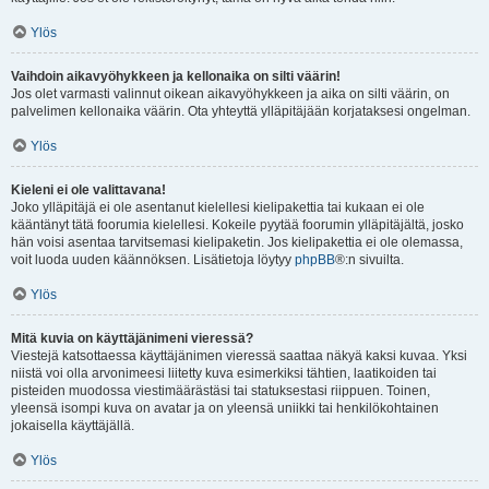
Ylös
Vaihdoin aikavyöhykkeen ja kellonaika on silti väärin!
Jos olet varmasti valinnut oikean aikavyöhykkeen ja aika on silti väärin, on
palvelimen kellonaika väärin. Ota yhteyttä ylläpitäjään korjataksesi ongelman.
Ylös
Kieleni ei ole valittavana!
Joko ylläpitäjä ei ole asentanut kielellesi kielipakettia tai kukaan ei ole
kääntänyt tätä foorumia kielellesi. Kokeile pyytää foorumin ylläpitäjältä, josko
hän voisi asentaa tarvitsemasi kielipaketin. Jos kielipakettia ei ole olemassa,
voit luoda uuden käännöksen. Lisätietoja löytyy
phpBB
®:n sivuilta.
Ylös
Mitä kuvia on käyttäjänimeni vieressä?
Viestejä katsottaessa käyttäjänimen vieressä saattaa näkyä kaksi kuvaa. Yksi
niistä voi olla arvonimeesi liitetty kuva esimerkiksi tähtien, laatikoiden tai
pisteiden muodossa viestimäärästäsi tai statuksestasi riippuen. Toinen,
yleensä isompi kuva on avatar ja on yleensä uniikki tai henkilökohtainen
jokaisella käyttäjällä.
Ylös