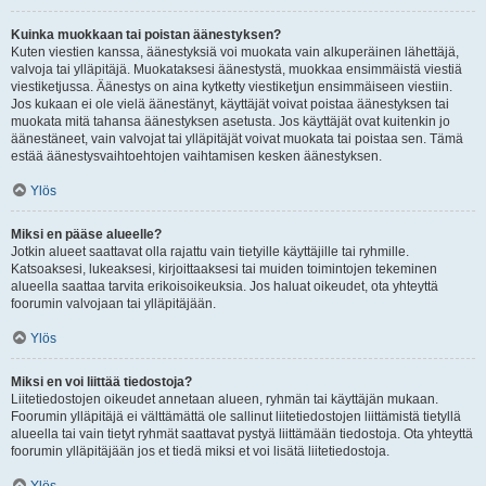
Kuinka muokkaan tai poistan äänestyksen?
Kuten viestien kanssa, äänestyksiä voi muokata vain alkuperäinen lähettäjä,
valvoja tai ylläpitäjä. Muokataksesi äänestystä, muokkaa ensimmäistä viestiä
viestiketjussa. Äänestys on aina kytketty viestiketjun ensimmäiseen viestiin.
Jos kukaan ei ole vielä äänestänyt, käyttäjät voivat poistaa äänestyksen tai
muokata mitä tahansa äänestyksen asetusta. Jos käyttäjät ovat kuitenkin jo
äänestäneet, vain valvojat tai ylläpitäjät voivat muokata tai poistaa sen. Tämä
estää äänestysvaihtoehtojen vaihtamisen kesken äänestyksen.
Ylös
Miksi en pääse alueelle?
Jotkin alueet saattavat olla rajattu vain tietyille käyttäjille tai ryhmille.
Katsoaksesi, lukeaksesi, kirjoittaaksesi tai muiden toimintojen tekeminen
alueella saattaa tarvita erikoisoikeuksia. Jos haluat oikeudet, ota yhteyttä
foorumin valvojaan tai ylläpitäjään.
Ylös
Miksi en voi liittää tiedostoja?
Liitetiedostojen oikeudet annetaan alueen, ryhmän tai käyttäjän mukaan.
Foorumin ylläpitäjä ei välttämättä ole sallinut liitetiedostojen liittämistä tietyllä
alueella tai vain tietyt ryhmät saattavat pystyä liittämään tiedostoja. Ota yhteyttä
foorumin ylläpitäjään jos et tiedä miksi et voi lisätä liitetiedostoja.