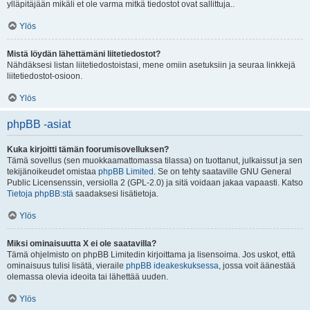
ylläpitäjään mikäli et ole varma mitkä tiedostot ovat sallittuja..
Ylös
Mistä löydän lähettämäni liitetiedostot?
Nähdäksesi listan liitetiedostoistasi, mene omiin asetuksiin ja seuraa linkkejä
liitetiedostot-osioon.
Ylös
phpBB -asiat
Kuka kirjoitti tämän foorumisovelluksen?
Tämä sovellus (sen muokkaamattomassa tilassa) on tuottanut, julkaissut ja sen
tekijänoikeudet omistaa
phpBB Limited
. Se on tehty saataville GNU General
Public Licensenssin, versiolla 2 (GPL-2.0) ja sitä voidaan jakaa vapaasti. Katso
Tietoja phpBB:stä
saadaksesi lisätietoja.
Ylös
Miksi ominaisuutta X ei ole saatavilla?
Tämä ohjelmisto on phpBB Limitedin kirjoittama ja lisensoima. Jos uskot, että
ominaisuus tulisi lisätä, vieraile
phpBB ideakeskuksessa
, jossa voit äänestää
olemassa olevia ideoita tai lähettää uuden.
Ylös