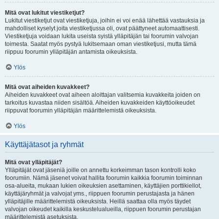
Mitä ovat lukitut viestiketjut?
Lukitut viestiketjut ovat viestiketjuja, joihin ei voi enää lähettää vastauksia ja
mahdolliset kyselyt joita viestiketjussa oli, ovat päättyneet automaattisesti.
Viestiketjuja voidaan lukita useista syistä ylläpitäjän tai foorumin valvojan
toimesta. Saatat myös pystyä lukitsemaan oman viestiketjusi, mutta tämä
riippuu foorumin ylläpitäjän antamista oikeuksista.
Ylös
Mitä ovat aiheiden kuvakkeet?
Aiheiden kuvakkeet ovat aiheen aloittajan valitsemia kuvakkeita joiden on
tarkoitus kuvastaa niiden sisältöä. Aiheiden kuvakkeiden käyttöoikeudet
riippuvat foorumin ylläpitäjän määrittelemistä oikeuksista.
Ylös
Käyttäjätasot ja ryhmät
Mitä ovat ylläpitäjät?
Ylläpitäjät ovat jäseniä joille on annettu korkeimman tason kontrolli koko
foorumiin. Nämä jäsenet voivat hallita foorumin kaikkia foorumin toiminnan
osa-alueita, mukaan lukien oikeuksien asettaminen, käyttäjien porttikiellot,
käyttäjäryhmät ja valvojat yms., riippuen foorumin perustajasta ja hänen
ylläpitäjille määrittelemistä oikeuksista. Heillä saattaa olla myös täydet
valvojan oikeudet kaikilla keskustelualueilla, riippuen foorumin perustajan
määrittelemistä asetuksista.