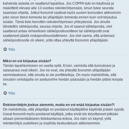
kahdesta asiasta on saattanut tapahtua. Jos COPPA-tuki on käytössä ja
määrittelit olevasi alle 13-vuotias rekisteröityessäsi, sinun tulee seurata
saamiasi ohjeita. Jotkut foorumit vaativat myös uusien tunnusten aktivoinnin
joko sinun itsesi toimesta tai ylläpitäjän toimesta ennen kuin voit kirjautua
sisään. Tämä tieto kerrottiin rekisteröitymisen yhteydessä. Jos sinulle
lähetettiin sähköpostia, seuraa ohjeita. Jos et saanut sähköpostia, olet
saattanut antaa virheellisen sähköpostiosoitteen tai sähköpostit ovat
saattaneet jäädä roskapostisuodattimeen. Jos olet varma, että antamasi
sähköpostiosoite oli oikein, yritä ottaa yhteyttä foorumin ylläpitäjään.
Ylös
Miksi en voi kirjautua sisään?
Tämän tapahtumiseen on useita syitä. Ensin, varmista että tunnuksesi ja
salasanasi ovat oikein. Jos ne ovat, ota yhteyttä foorumin ylläpitäjään
varmistaaksesi, että sinulla ei ole porttikieltoja. On myös mahdollista, että
sivuston omistajalla on asetusvirhe heidän päässään ja heidän pitäisi korjata
se.
Ylös
Rekisteröidyin joskus aiemmin, mutta en voi enää kirjautua sisään?!
On mahdollista, että ylläpitäjä on poistanut käyttäjätilisi käytöstä jostain syystä.
Useat foorumit myös poistavat käyttäjiä, jotka eivät ole kirjoittaneet pitkään
aikaan pienentääkseen tietokantansa kokoa. Jos näin on käynyt, yritä
rekisteröityä uudelleen ja osallistu keskusteluun aktiivisemmin.