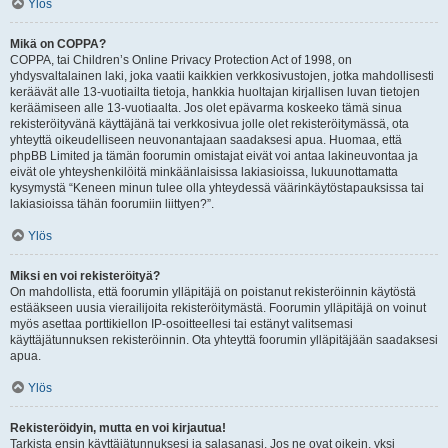
Ylös
Mikä on COPPA?
COPPA, tai Children’s Online Privacy Protection Act of 1998, on
yhdysvaltalainen laki, joka vaatii kaikkien verkkosivustojen, jotka mahdollisesti
keräävät alle 13-vuotiailta tietoja, hankkia huoltajan kirjallisen luvan tietojen
keräämiseen alle 13-vuotiaalta. Jos olet epävarma koskeeko tämä sinua
rekisteröityvänä käyttäjänä tai verkkosivua jolle olet rekisteröitymässä, ota
yhteyttä oikeudelliseen neuvonantajaan saadaksesi apua. Huomaa, että
phpBB Limited ja tämän foorumin omistajat eivät voi antaa lakineuvontaa ja
eivät ole yhteyshenkilöitä minkäänlaisissa lakiasioissa, lukuunottamatta
kysymystä “Keneen minun tulee olla yhteydessä väärinkäytöstapauksissa tai
lakiasioissa tähän foorumiin liittyen?”.
Ylös
Miksi en voi rekisteröityä?
On mahdollista, että foorumin ylläpitäjä on poistanut rekisteröinnin käytöstä
estääkseen uusia vierailijoita rekisteröitymästä. Foorumin ylläpitäjä on voinut
myös asettaa porttikiellon IP-osoitteellesi tai estänyt valitsemasi
käyttäjätunnuksen rekisteröinnin. Ota yhteyttä foorumin ylläpitäjään saadaksesi
apua.
Ylös
Rekisteröidyin, mutta en voi kirjautua!
Tarkista ensin käyttäjätunnuksesi ja salasanasi. Jos ne ovat oikein, yksi