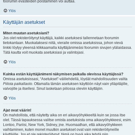
foorumin evästeiden poistaminen voi auttaa.
Ylös
Käyttäjän asetukset
Miten muutan asetuksiani?
Jos olet rekisteröitynyt käyttäjä, kaikki asetuksesi tallennetaan foorumin
tietokantaan. Muokataksesi niitä, vieraile omissa asetuksissa, johon vievä
linkki löytyy yleensä klikkaamalla käyttäjänimeäsi foorumin sivujen ylälaidassa.
Tätä kautta voit muokata asetuksiasi ja valintojasi.
Ylös
Kuinka estän käyttäjänimeni näkymisen paikalla olevissa käyttäjissä?
Omissa asetuksissasi, “Asetukset”-välilehdellä, löydät mahdollisuuden valita
Piilota paikallaolo
. Ottamalla tämän asetuksen käyttöön näyt vain ylläpitäjille,
valvojille ja itsellesi. Sinut lasketaan piilossa oleviin käyttäjiin.
Ylös
Ajat ovat väärin!
On mahdollista, että näytetty aika on eri aikavyöhykkeeltä kuin se jossa itse
olet. Tässä tapauksessa valitse omista asetuksista oma aikavyöhykkeesi, esim.
Lontoo, Pariisi, New York, Sidney, jne. Huomaathan, että aikavyöhykkeen
vaihtaminen, kuten monet muutkin asetukset ovat vain rekisteröityneille
käyttäjille. Jos et ole rekisteröitynyt, tämä on hyvä aika tehdä niin.