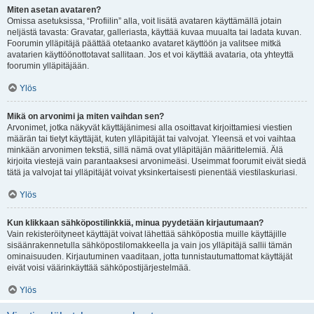
Miten asetan avataren?
Omissa asetuksissa, “Profiilin” alla, voit lisätä avataren käyttämällä jotain
neljästä tavasta: Gravatar, galleriasta, käyttää kuvaa muualta tai ladata kuvan.
Foorumin ylläpitäjä päättää otetaanko avataret käyttöön ja valitsee mitkä
avatarien käyttöönottotavat sallitaan. Jos et voi käyttää avataria, ota yhteyttä
foorumin ylläpitäjään.
Ylös
Mikä on arvonimi ja miten vaihdan sen?
Arvonimet, jotka näkyvät käyttäjänimesi alla osoittavat kirjoittamiesi viestien
määrän tai tietyt käyttäjät, kuten ylläpitäjät tai valvojat. Yleensä et voi vaihtaa
minkään arvonimen tekstiä, sillä nämä ovat ylläpitäjän määrittelemiä. Älä
kirjoita viestejä vain parantaaksesi arvonimeäsi. Useimmat foorumit eivät siedä
tätä ja valvojat tai ylläpitäjät voivat yksinkertaisesti pienentää viestilaskuriasi.
Ylös
Kun klikkaan sähköpostilinkkiä, minua pyydetään kirjautumaan?
Vain rekisteröityneet käyttäjät voivat lähettää sähköpostia muille käyttäjille
sisäänrakennetulla sähköpostilomakkeella ja vain jos ylläpitäjä sallii tämän
ominaisuuden. Kirjautuminen vaaditaan, jotta tunnistautumattomat käyttäjät
eivät voisi väärinkäyttää sähköpostijärjestelmää.
Ylös