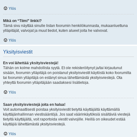
Ylös
Mikä on “Tiimi” linkki?
Tämä sivu näyttää sinulle listan foorumin henkilökunnasta, mukaanluettuna
ylläpitäjät, valvojat ja muut tiedot, kuten alueet joita he valvovat.
Ylös
Yksityisviestit
En voi lähettää yksityisviestejä!
Tähän on kolme mahdollista syytä. Et ole rekisteröitynyt ja/tai kirjautunut
sisään, foorumin ylläpitäjä on poistanut yksityisviestit käytöstä koko foorumilta
tai foorumin ylläpitäjä on estänyt sinua lähettämästä yksityisviestejä. Ota
yhteyttä foorumin ylläpitäjään saadaksesi lisätietoja.
Ylös
Saan yksityisviestejä joita en halua!
Voit automaattisesti poistaa yksityisviestit tietyltä käyttäjältä käyttämällä
käyttäjänhallinnan viestisääntöjä. Jos saat väärinkäytöksiä sisältäviä viestejä
tietyltä käyttäjältä, voit raportoida viestit valvojille. Heillä on oikeudet estää
käyttäjiä lähettämästä yksityisviestejä.
Ylös