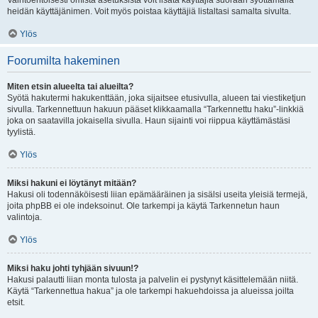
Vaihtoehtoisesti omista asetuksista voit lisätä käyttäjiä suoraan syöttämällä
heidän käyttäjänimen. Voit myös poistaa käyttäjiä listaltasi samalta sivulta.
Ylös
Foorumilta hakeminen
Miten etsin alueelta tai alueilta?
Syötä hakutermi hakukenttään, joka sijaitsee etusivulla, alueen tai viestiketjun
sivulla. Tarkennettuun hakuun pääset klikkaamalla “Tarkennettu haku”-linkkiä
joka on saatavilla jokaisella sivulla. Haun sijainti voi riippua käyttämästäsi
tyylistä.
Ylös
Miksi hakuni ei löytänyt mitään?
Hakusi oli todennäköisesti liian epämääräinen ja sisälsi useita yleisiä termejä,
joita phpBB ei ole indeksoinut. Ole tarkempi ja käytä Tarkennetun haun
valintoja.
Ylös
Miksi haku johti tyhjään sivuun!?
Hakusi palautti liian monta tulosta ja palvelin ei pystynyt käsittelemään niitä.
Käytä “Tarkennettua hakua” ja ole tarkempi hakuehdoissa ja alueissa joilta
etsit.