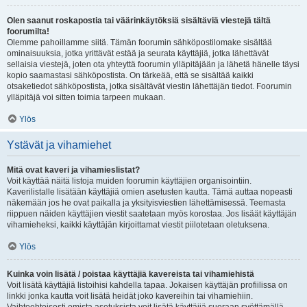
Olen saanut roskapostia tai väärinkäytöksiä sisältäviä viestejä tältä
foorumilta!
Olemme pahoillamme siitä. Tämän foorumin sähköpostilomake sisältää
ominaisuuksia, jotka yrittävät estää ja seurata käyttäjiä, jotka lähettävät
sellaisia viestejä, joten ota yhteyttä foorumin ylläpitäjään ja lähetä hänelle täysi
kopio saamastasi sähköpostista. On tärkeää, että se sisältää kaikki
otsaketiedot sähköpostista, jotka sisältävät viestin lähettäjän tiedot. Foorumin
ylläpitäjä voi sitten toimia tarpeen mukaan.
Ylös
Ystävät ja vihamiehet
Mitä ovat kaveri ja vihamieslistat?
Voit käyttää näitä listoja muiden foorumin käyttäjien organisointiin.
Kaverilistalle lisätään käyttäjiä omien asetusten kautta. Tämä auttaa nopeasti
näkemään jos he ovat paikalla ja yksityisviestien lähettämisessä. Teemasta
riippuen näiden käyttäjien viestit saatetaan myös korostaa. Jos lisäät käyttäjän
vihamieheksi, kaikki käyttäjän kirjoittamat viestit piilotetaan oletuksena.
Ylös
Kuinka voin lisätä / poistaa käyttäjiä kavereista tai vihamiehistä
Voit lisätä käyttäjiä listoihisi kahdella tapaa. Jokaisen käyttäjän profiilissa on
linkki jonka kautta voit lisätä heidät joko kavereihin tai vihamiehiin.