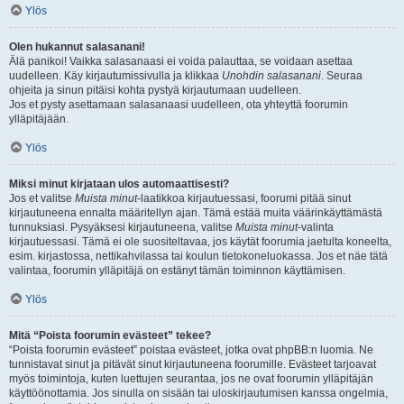
Ylös
Olen hukannut salasanani!
Älä panikoi! Vaikka salasanaasi ei voida palauttaa, se voidaan asettaa
uudelleen. Käy kirjautumissivulla ja klikkaa
Unohdin salasanani
. Seuraa
ohjeita ja sinun pitäisi kohta pystyä kirjautumaan uudelleen.
Jos et pysty asettamaan salasanaasi uudelleen, ota yhteyttä foorumin
ylläpitäjään.
Ylös
Miksi minut kirjataan ulos automaattisesti?
Jos et valitse
Muista minut
-laatikkoa kirjautuessasi, foorumi pitää sinut
kirjautuneena ennalta määritellyn ajan. Tämä estää muita väärinkäyttämästä
tunnuksiasi. Pysyäksesi kirjautuneena, valitse
Muista minut
-valinta
kirjautuessasi. Tämä ei ole suositeltavaa, jos käytät foorumia jaetulta koneelta,
esim. kirjastossa, nettikahvilassa tai koulun tietokoneluokassa. Jos et näe tätä
valintaa, foorumin ylläpitäjä on estänyt tämän toiminnon käyttämisen.
Ylös
Mitä “Poista foorumin evästeet” tekee?
“Poista foorumin evästeet” poistaa evästeet, jotka ovat phpBB:n luomia. Ne
tunnistavat sinut ja pitävät sinut kirjautuneena foorumille. Evästeet tarjoavat
myös toimintoja, kuten luettujen seurantaa, jos ne ovat foorumin ylläpitäjän
käyttöönottamia. Jos sinulla on sisään tai uloskirjautumisen kanssa ongelmia,