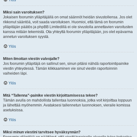
Ylös
Miksi sain varoituksen?
Jokaisen foorumin ylläpitäjällä on omat säännöt heidän sivustollensa. Jos olet
rikkonut sääntöä, voit saada varoituksen. Huomioi, että tämä on foorumin
ylläpitäjän päätös ja phpBB Limitedillä ei ole sivustolla annettavien varoitusten
kanssa mitään tekemistä. Ota yhteyttä foorumin ylläpitäjään, jos olet epävarma
annetun varoituksen syystä.
Ylös
Miten ilmoitan viestin valvojalle?
Jos foorumin ylläpitäjä on sallinut sen, sinun pitäisi nähdä raportointipainike
viestin yhteydessä. Tämän klikkaaminen vie sinut viestin raportoinnin
vaiheiden läpi.
Ylös
Mitä “Tallenna”-painike viestin kirjoittamisessa tekee?
Tämän avulla on mahdollista tallentaa luonnoksia, jotka voit kirjoittaa loppuun
ja lähettää myöhemmin. Avataksesi tallennetun luonnoksen, vieraile komissa
asetuksissa.
Ylös
Miksi minun viestini tarvitsee hyväksynnän?