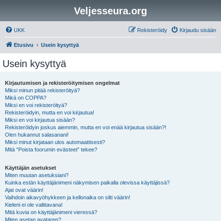
Veljesseura.org
UKK
Rekisteröidy
Kirjaudu sisään
Etusivu
Usein kysyttyä
Usein kysyttyä
Kirjautumisen ja rekisteröitymisen ongelmat
Miksi minun pitää rekisteröityä?
Mikä on COPPA?
Miksi en voi rekisteröityä?
Rekisteröidyin, mutta en voi kirjautua!
Miksi en voi kirjautua sisään?
Rekisteröidyin joskus aiemmin, mutta en voi enää kirjautua sisään?!
Olen hukannut salasanani!
Miksi minut kirjataan ulos automaattisesti?
Mitä “Poista foorumin evästeet” tekee?
Käyttäjän asetukset
Miten muutan asetuksiani?
Kuinka estän käyttäjänimeni näkymisen paikalla olevissa käyttäjissä?
Ajat ovat väärin!
Vaihdoin aikavyöhykkeen ja kellonaika on silti väärin!
Kieleni ei ole valittavana!
Mitä kuvia on käyttäjänimeni vieressä?
Miten asetan avataren?