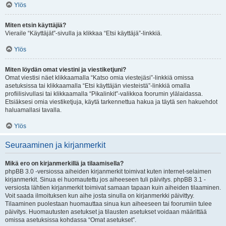
Ylös
Miten etsin käyttäjiä?
Vieraile “Käyttäjät”-sivulla ja klikkaa “Etsi käyttäjä”-linkkiä.
Ylös
Miten löydän omat viestini ja viestiketjuni?
Omat viestisi näet klikkaamalla “Katso omia viestejäsi”-linkkiä omissa
asetuksissa tai klikkaamalla “Etsi käyttäjän viesteistä”-linkkiä omalla
profiilisivullasi tai klikkaamalla “Pikalinkit”-valikkoa foorumin ylälaidassa.
Etsiäksesi omia viestiketjuja, käytä tarkennettua hakua ja täytä sen hakuehdot
haluamallasi tavalla.
Ylös
Seuraaminen ja kirjanmerkit
Mikä ero on kirjanmerkillä ja tilaamisella?
phpBB 3.0 -versiossa aiheiden kirjanmerkit toimivat kuten internet-selaimen
kirjanmerkit. Sinua ei huomautettu jos aiheeseen tuli päivitys. phpBB 3.1 -
versiosta lähtien kirjanmerkit toimivat samaan tapaan kuin aiheiden tilaaminen.
Voit saada ilmoituksen kun aihe josta sinulla on kirjanmerkki päivittyy.
Tilaaminen puolestaan huomauttaa sinua kun aiheeseen tai foorumiin tulee
päivitys. Huomautusten asetukset ja tilausten asetukset voidaan määrittää
omissa asetuksissa kohdassa “Omat asetukset”.