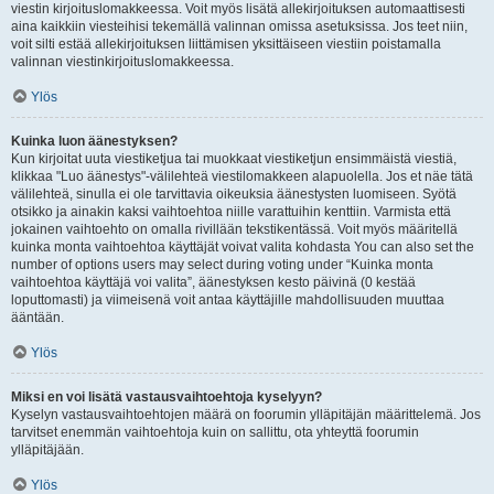
viestin kirjoituslomakkeessa. Voit myös lisätä allekirjoituksen automaattisesti
aina kaikkiin viesteihisi tekemällä valinnan omissa asetuksissa. Jos teet niin,
voit silti estää allekirjoituksen liittämisen yksittäiseen viestiin poistamalla
valinnan viestinkirjoituslomakkeessa.
Ylös
Kuinka luon äänestyksen?
Kun kirjoitat uuta viestiketjua tai muokkaat viestiketjun ensimmäistä viestiä,
klikkaa "Luo äänestys"-välilehteä viestilomakkeen alapuolella. Jos et näe tätä
välilehteä, sinulla ei ole tarvittavia oikeuksia äänestysten luomiseen. Syötä
otsikko ja ainakin kaksi vaihtoehtoa niille varattuihin kenttiin. Varmista että
jokainen vaihtoehto on omalla rivillään tekstikentässä. Voit myös määritellä
kuinka monta vaihtoehtoa käyttäjät voivat valita kohdasta You can also set the
number of options users may select during voting under “Kuinka monta
vaihtoehtoa käyttäjä voi valita”, äänestyksen kesto päivinä (0 kestää
loputtomasti) ja viimeisenä voit antaa käyttäjille mahdollisuuden muuttaa
ääntään.
Ylös
Miksi en voi lisätä vastausvaihtoehtoja kyselyyn?
Kyselyn vastausvaihtoehtojen määrä on foorumin ylläpitäjän määrittelemä. Jos
tarvitset enemmän vaihtoehtoja kuin on sallittu, ota yhteyttä foorumin
ylläpitäjään.
Ylös