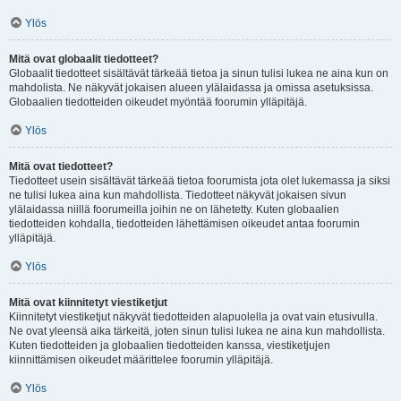
Ylös
Mitä ovat globaalit tiedotteet?
Globaalit tiedotteet sisältävät tärkeää tietoa ja sinun tulisi lukea ne aina kun on
mahdolista. Ne näkyvät jokaisen alueen ylälaidassa ja omissa asetuksissa.
Globaalien tiedotteiden oikeudet myöntää foorumin ylläpitäjä.
Ylös
Mitä ovat tiedotteet?
Tiedotteet usein sisältävät tärkeää tietoa foorumista jota olet lukemassa ja siksi
ne tulisi lukea aina kun mahdollista. Tiedotteet näkyvät jokaisen sivun
ylälaidassa niillä foorumeilla joihin ne on lähetetty. Kuten globaalien
tiedotteiden kohdalla, tiedotteiden lähettämisen oikeudet antaa foorumin
ylläpitäjä.
Ylös
Mitä ovat kiinnitetyt viestiketjut
Kiinnitetyt viestiketjut näkyvät tiedotteiden alapuolella ja ovat vain etusivulla.
Ne ovat yleensä aika tärkeitä, joten sinun tulisi lukea ne aina kun mahdollista.
Kuten tiedotteiden ja globaalien tiedotteiden kanssa, viestiketjujen
kiinnittämisen oikeudet määrittelee foorumin ylläpitäjä.
Ylös