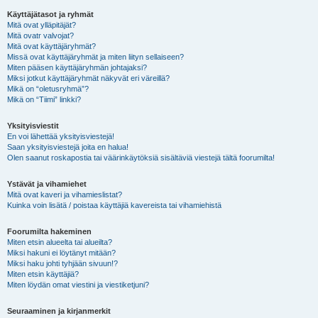
Käyttäjätasot ja ryhmät
Mitä ovat ylläpitäjät?
Mitä ovatr valvojat?
Mitä ovat käyttäjäryhmät?
Missä ovat käyttäjäryhmät ja miten liityn sellaiseen?
Miten pääsen käyttäjäryhmän johtajaksi?
Miksi jotkut käyttäjäryhmät näkyvät eri väreillä?
Mikä on “oletusryhmä”?
Mikä on “Tiimi” linkki?
Yksityisviestit
En voi lähettää yksityisviestejä!
Saan yksityisviestejä joita en halua!
Olen saanut roskapostia tai väärinkäytöksiä sisältäviä viestejä tältä foorumilta!
Ystävät ja vihamiehet
Mitä ovat kaveri ja vihamieslistat?
Kuinka voin lisätä / poistaa käyttäjiä kavereista tai vihamiehistä
Foorumilta hakeminen
Miten etsin alueelta tai alueilta?
Miksi hakuni ei löytänyt mitään?
Miksi haku johti tyhjään sivuun!?
Miten etsin käyttäjiä?
Miten löydän omat viestini ja viestiketjuni?
Seuraaminen ja kirjanmerkit