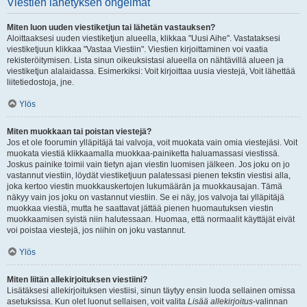
Viestien lähetyksen ongelmat
Miten luon uuden viestiketjun tai lähetän vastauksen?
Aloittaaksesi uuden viestiketjun alueella, klikkaa "Uusi Aihe". Vastataksesi
viestiketjuun klikkaa "Vastaa Viestiin". Viestien kirjoittaminen voi vaatia
rekisteröitymisen. Lista sinun oikeuksistasi alueella on nähtävillä alueen ja
viestiketjun alalaidassa. Esimerkiksi: Voit kirjoittaa uusia viestejä, Voit lähettää
liitetiedostoja, jne.
Ylös
Miten muokkaan tai poistan viestejä?
Jos et ole foorumin ylläpitäjä tai valvoja, voit muokata vain omia viestejäsi. Voit
muokata viestiä klikkaamalla muokkaa-painiketta haluamassasi viestissä.
Joskus painike toimii vain tietyn ajan viestin luomisen jälkeen. Jos joku on jo
vastannut viestiin, löydät viestiketjuun palatessasi pienen tekstin viestisi alla,
joka kertoo viestin muokkauskertojen lukumäärän ja muokkausajan. Tämä
näkyy vain jos joku on vastannut viestiin. Se ei näy, jos valvoja tai ylläpitäjä
muokkaa viestiä, mutta he saattavat jättää pienen huomautuksen viestin
muokkaamisen syistä niin halutessaan. Huomaa, että normaalit käyttäjät eivät
voi poistaa viestejä, jos niihin on joku vastannut.
Ylös
Miten liitän allekirjoituksen viestiini?
Lisätäksesi allekirjoituksen viestiisi, sinun täytyy ensin luoda sellainen omissa
asetuksissa. Kun olet luonut sellaisen, voit valita
Lisää allekirjoitus
-valinnan