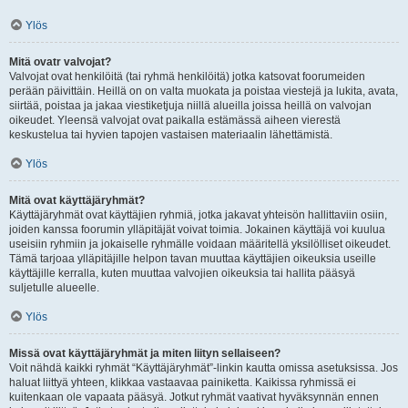
Ylös
Mitä ovatr valvojat?
Valvojat ovat henkilöitä (tai ryhmä henkilöitä) jotka katsovat foorumeiden
perään päivittäin. Heillä on on valta muokata ja poistaa viestejä ja lukita, avata,
siirtää, poistaa ja jakaa viestiketjuja niillä alueilla joissa heillä on valvojan
oikeudet. Yleensä valvojat ovat paikalla estämässä aiheen vierestä
keskustelua tai hyvien tapojen vastaisen materiaalin lähettämistä.
Ylös
Mitä ovat käyttäjäryhmät?
Käyttäjäryhmät ovat käyttäjien ryhmiä, jotka jakavat yhteisön hallittaviin osiin,
joiden kanssa foorumin ylläpitäjät voivat toimia. Jokainen käyttäjä voi kuulua
useisiin ryhmiin ja jokaiselle ryhmälle voidaan määritellä yksilölliset oikeudet.
Tämä tarjoaa ylläpitäjille helpon tavan muuttaa käyttäjien oikeuksia useille
käyttäjille kerralla, kuten muuttaa valvojien oikeuksia tai hallita pääsyä
suljetulle alueelle.
Ylös
Missä ovat käyttäjäryhmät ja miten liityn sellaiseen?
Voit nähdä kaikki ryhmät “Käyttäjäryhmät”-linkin kautta omissa asetuksissa. Jos
haluat liittyä yhteen, klikkaa vastaavaa painiketta. Kaikissa ryhmissä ei
kuitenkaan ole vapaata pääsyä. Jotkut ryhmät vaativat hyväksynnän ennen