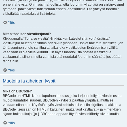
Foorumin ylläpitäjä on päättänyt, että viestit kyseiselle alueelle tulee tarkastaa
ennen lähetystä. On myös mahdollista, että foorumin ylläpitäjä on siirtänyt sinut
ryhmään, jonka viestit tarkistetaan ennen lähettämistä. Ota yhteyttä foorumin
ylläpitäjään saadaksesi lisätietoja.
Ylös
Miten tönäisen viestiketjuani?
Klikkaamalla “Tönaise viestiä” -linkkiä, kun katselet sitä, voit “tönäistä”
viestiketjua alueen ensimmäisen sivun yläosaan. Jos et näe tätä, viestiketjujen
tönäiseminen ei ole sallittua tai aika joka viestiketjujen tönäisemisen välillä
vaaditaan ei ole vielä kulunut. On myös mahdollista nostaa viestiketjua
vastaamalla siihen, mutta varmista että noudatat foorumin sääntöjä jos päätät
tehdä niin.
Ylös
Muotoilu ja aiheiden tyypit
Mikä on BBCode?
BBCode on HTML-kielen tapainen toteutus, joka tarjoaa tiettyjen viestin osien
muotoilumahdollisuuden. BBCoden käytöstä päättää ylläpitäjä, mutta se
voidaan ottaa pois käytöstä myös viestikohtaisesti viestin kirjoituslomakkeella.
BBCode itsessään on HTML:n kaltainen, mutta tagit käyttävät < ja > merkkien
sijaan hakasulkuja [ ja ]. BBCoden oppaan löydät viestinlähetyssivun kautta.
Ylös