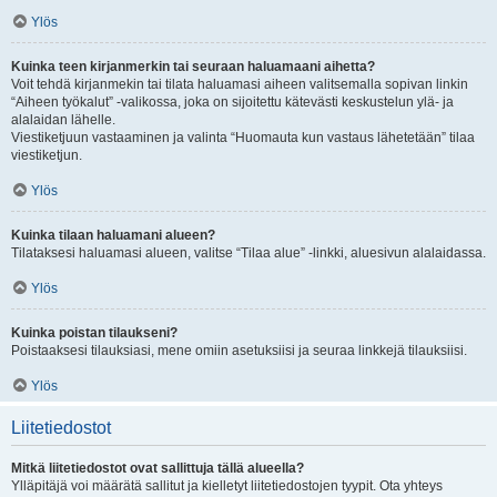
Ylös
Kuinka teen kirjanmerkin tai seuraan haluamaani aihetta?
Voit tehdä kirjanmekin tai tilata haluamasi aiheen valitsemalla sopivan linkin
“Aiheen työkalut” -valikossa, joka on sijoitettu kätevästi keskustelun ylä- ja
alalaidan lähelle.
Viestiketjuun vastaaminen ja valinta “Huomauta kun vastaus lähetetään” tilaa
viestiketjun.
Ylös
Kuinka tilaan haluamani alueen?
Tilataksesi haluamasi alueen, valitse “Tilaa alue” -linkki, aluesivun alalaidassa.
Ylös
Kuinka poistan tilaukseni?
Poistaaksesi tilauksiasi, mene omiin asetuksiisi ja seuraa linkkejä tilauksiisi.
Ylös
Liitetiedostot
Mitkä liitetiedostot ovat sallittuja tällä alueella?
Ylläpitäjä voi määrätä sallitut ja kielletyt liitetiedostojen tyypit. Ota yhteys