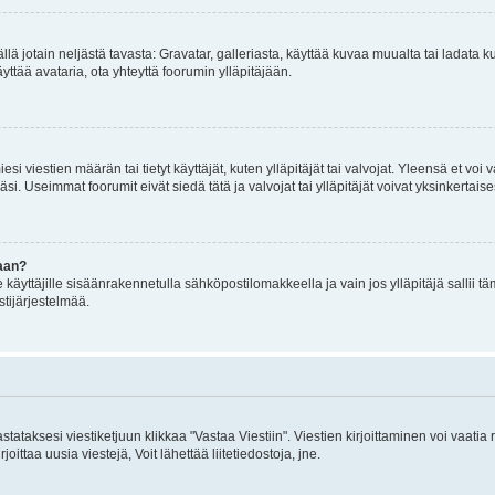
mällä jotain neljästä tavasta: Gravatar, galleriasta, käyttää kuvaa muualta tai ladata
äyttää avataria, ota yhteyttä foorumin ylläpitäjään.
iesi viestien määrän tai tietyt käyttäjät, kuten ylläpitäjät tai valvojat. Yleensä et vo
i. Useimmat foorumit eivät siedä tätä ja valvojat tai ylläpitäjät voivat yksinkertaise
aan?
le käyttäjille sisäänrakennetulla sähköpostilomakkeella ja vain jos ylläpitäjä sallii
stijärjestelmää.
stataksesi viestiketjuun klikkaa "Vastaa Viestiin". Viestien kirjoittaminen voi vaatia
joittaa uusia viestejä, Voit lähettää liitetiedostoja, jne.