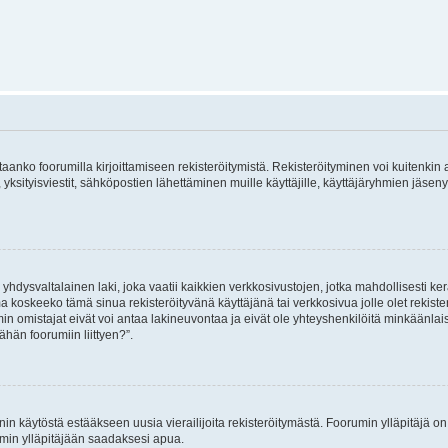
vitaanko foorumilla kirjoittamiseen rekisteröitymistä. Rekisteröityminen voi kuitenkin
 yksityisviestit, sähköpostien lähettäminen muille käyttäjille, käyttäjäryhmien jäs
hdysvaltalainen laki, joka vaatii kaikkien verkkosivustojen, jotka mahdollisesti kerää
a koskeeko tämä sinua rekisteröityvänä käyttäjänä tai verkkosivua jolle olet rekis
 omistajat eivät voi antaa lakineuvontaa ja eivät ole yhteyshenkilöitä minkäänla
ähän foorumiin liittyen?”.
nin käytöstä estääkseen uusia vierailijoita rekisteröitymästä. Foorumin ylläpitäjä on v
umin ylläpitäjään saadaksesi apua.