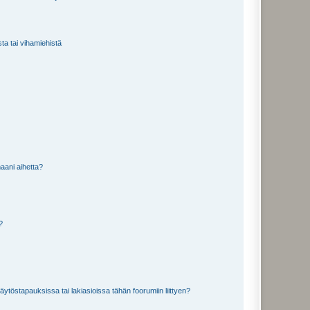
sta tai vihamiehistä
aani aihetta?
a?
töstapauksissa tai lakiasioissa tähän foorumiin liittyen?