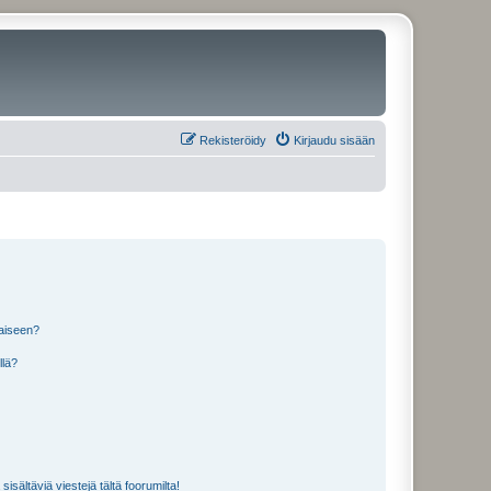
Rekisteröidy
Kirjaudu sisään
laiseen?
llä?
isältäviä viestejä tältä foorumilta!