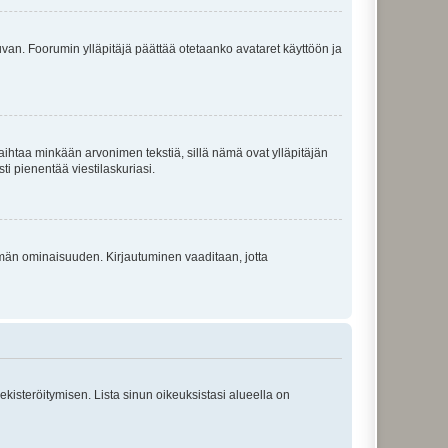
 kuvan. Foorumin ylläpitäjä päättää otetaanko avataret käyttöön ja
i vaihtaa minkään arvonimen tekstiä, sillä nämä ovat ylläpitäjän
sti pienentää viestilaskuriasi.
 tämän ominaisuuden. Kirjautuminen vaaditaan, jotta
 rekisteröitymisen. Lista sinun oikeuksistasi alueella on