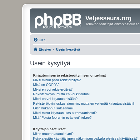
Veljesseura.org
Jehovan todistajat lähitarkastelussa
UKK
Etusivu
Usein kysyttyä
Usein kysyttyä
Kirjautumisen ja rekisteröitymisen ongelmat
Miksi minun pitää rekisteröityä?
Mikä on COPPA?
Miksi en voi rekisteröityä?
Rekisteröidyin, mutta en voi kirjautua!
Miksi en voi kirjautua sisään?
Rekisteröidyin joskus aiemmin, mutta en voi enää kirjautua sisään?!
Olen hukannut salasanani!
Miksi minut kirjataan ulos automaattisesti?
Mitä “Poista foorumin evästeet” tekee?
Käyttäjän asetukset
Miten muutan asetuksiani?
Kuinka estän käyttäjänimeni näkymisen paikalla olevissa käyttäjissä?