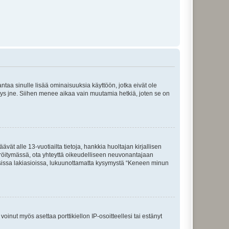
 antaa sinulle lisää ominaisuuksia käyttöön, jotka eivät ole
enyys jne. Siihen menee aikaa vain muutamia hetkiä, joten se on
vät alle 13-vuotiailta tietoja, hankkia huoltajan kirjallisen
teröitymässä, ota yhteyttä oikeudelliseen neuvonantajaan
isissa lakiasioissa, lukuunottamatta kysymystä “Keneen minun
oinut myös asettaa porttikiellon IP-osoitteellesi tai estänyt