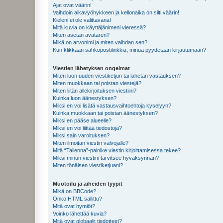
Ajat ovat väärin!
Vaihdoin aikavyöhykkeen ja kellonaika on silti väärin!
Kieleni ei ole valittavana!
Mitä kuvia on käyttäjänimeni vieressä?
Miten asetan avataren?
Mikä on arvonimi ja miten vaihdan sen?
Kun klikkaan sähköpostilinkkiä, minua pyydetään kirjautumaan?
Viestien lähetyksen ongelmat
Miten luon uuden viestiketjun tai lähetän vastauksen?
Miten muokkaan tai poistan viestejä?
Miten liitän allekirjoituksen viestiini?
Kuinka luon äänestyksen?
Miksi en voi lisätä vastausvaihtoehtoja kyselyyn?
Kuinka muokkaan tai poistan äänestyksen?
Miksi en pääse alueelle?
Miksi en voi liittää tiedostoja?
Miksi sain varoituksen?
Miten ilmoitan viestin valvojalle?
Mitä “Tallenna”-painike viestin kirjoittamisessa tekee?
Miksi minun viestini tarvitsee hyväksynnän?
Miten tönäisen viestiketjuani?
Muotoilu ja aiheiden tyypit
Mikä on BBCode?
Onko HTML sallittu?
Mitä ovat hymiöt?
Voinko lähettää kuvia?
Mitä ovat globaalit tiedotteet?