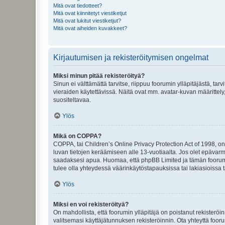
Mitä ovat tiedotteet?
Mitä ovat kiinnitetyt viestiketjut
Mitä ovat lukitut viestiketjut?
Mitä ovat aiheiden kuvakkeet?
Kirjautumisen ja rekisteröitymisen ongelmat
Miksi minun pitää rekisteröityä?
Sinun ei välttämättä tarvitse, riippuu foorumin ylläpitäjästä, tar
vieraiden käytettävissä. Näitä ovat mm. avatar-kuvan määrittely,
suositeltavaa.
Ylös
Mikä on COPPA?
COPPA, tai Children’s Online Privacy Protection Act of 1998, on y
luvan tietojen keräämiseen alle 13-vuotiaalta. Jos olet epävarm
saadaksesi apua. Huomaa, että phpBB Limited ja tämän foorumin
tulee olla yhteydessä väärinkäytöstapauksissa tai lakiasioissa t
Ylös
Miksi en voi rekisteröityä?
On mahdollista, että foorumin ylläpitäjä on poistanut rekisteröin
valitsemasi käyttäjätunnuksen rekisteröinnin. Ota yhteyttä foor