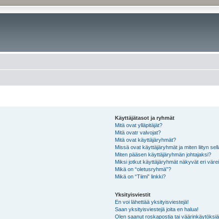
Käyttäjätasot ja ryhmät
Mitä ovat ylläpitäjät?
Mitä ovatr valvojat?
Mitä ovat käyttäjäryhmät?
Missä ovat käyttäjäryhmät ja miten liityn sel
Miten pääsen käyttäjäryhmän johtajaksi?
Miksi jotkut käyttäjäryhmät näkyvät eri värei
Mikä on “oletusryhmä”?
Mikä on “Tiimi” linkki?
Yksityisviestit
En voi lähettää yksityisviestejä!
Saan yksityisviestejä joita en halua!
Olen saanut roskapostia tai väärinkäytöksiä s