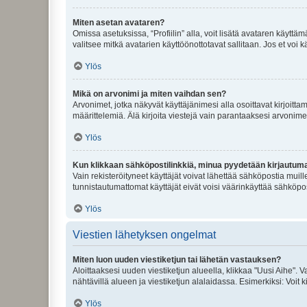
Miten asetan avataren?
Omissa asetuksissa, “Profiilin” alla, voit lisätä avataren käyttä
valitsee mitkä avatarien käyttöönottotavat sallitaan. Jos et voi k
Ylös
Mikä on arvonimi ja miten vaihdan sen?
Arvonimet, jotka näkyvät käyttäjänimesi alla osoittavat kirjoittam
määrittelemiä. Älä kirjoita viestejä vain parantaaksesi arvonimeäs
Ylös
Kun klikkaan sähköpostilinkkiä, minua pyydetään kirjautum
Vain rekisteröityneet käyttäjät voivat lähettää sähköpostia muil
tunnistautumattomat käyttäjät eivät voisi väärinkäyttää sähköpo
Ylös
Viestien lähetyksen ongelmat
Miten luon uuden viestiketjun tai lähetän vastauksen?
Aloittaaksesi uuden viestiketjun alueella, klikkaa "Uusi Aihe". Va
nähtävillä alueen ja viestiketjun alalaidassa. Esimerkiksi: Voit kir
Ylös