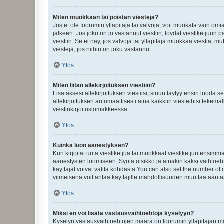
Miten muokkaan tai poistan viestejä?
Jos et ole foorumin ylläpitäjä tai valvoja, voit muokata vain om
jälkeen. Jos joku on jo vastannut viestiin, löydät viestiketjuu
viestiin. Se ei näy, jos valvoja tai ylläpitäjä muokkaa viestiä,
viestejä, jos niihin on joku vastannut.
Ylös
Miten liitän allekirjoituksen viestiini?
Lisätäksesi allekirjoituksen viestiisi, sinun täytyy ensin luoda s
allekirjoituksen automaattisesti aina kaikkiin viesteihisi tekemäl
viestinkirjoituslomakkeessa.
Ylös
Kuinka luon äänestyksen?
Kun kirjoitat uuta viestiketjua tai muokkaat viestiketjun ensimmäi
äänestysten luomiseen. Syötä otsikko ja ainakin kaksi vaihtoehto
käyttäjät voivat valita kohdasta You can also set the number of
viimeisenä voit antaa käyttäjille mahdollisuuden muuttaa ääntä
Ylös
Miksi en voi lisätä vastausvaihtoehtoja kyselyyn?
Kyselyn vastausvaihtoehtojen määrä on foorumin ylläpitäjän määr