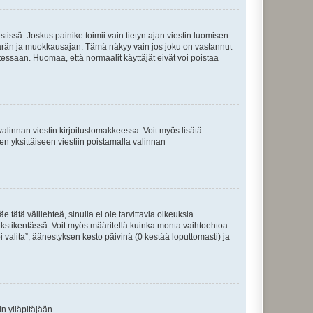
tissä. Joskus painike toimii vain tietyn ajan viestin luomisen
umäärän ja muokkausajan. Tämä näkyy vain jos joku on vastannut
tessaan. Huomaa, että normaalit käyttäjät eivät voi poistaa
valinnan viestin kirjoituslomakkeessa. Voit myös lisätä
isen yksittäiseen viestiin poistamalla valinnan
 tätä välilehteä, sinulla ei ole tarvittavia oikeuksia
 tekstikentässä. Voit myös määritellä kuinka monta vaihtoehtoa
 valita”, äänestyksen kesto päivinä (0 kestää loputtomasti) ja
n ylläpitäjään.