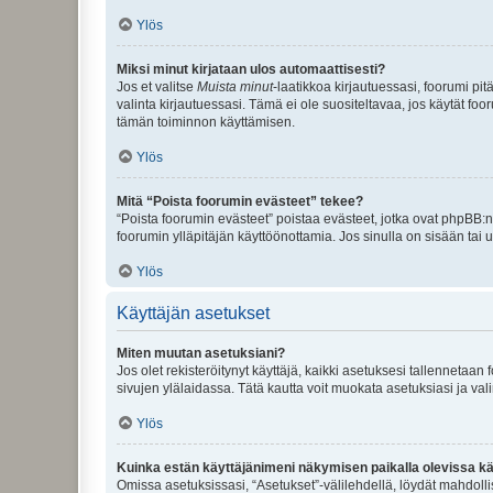
Ylös
Miksi minut kirjataan ulos automaattisesti?
Jos et valitse
Muista minut
-laatikkoa kirjautuessasi, foorumi pi
valinta kirjautuessasi. Tämä ei ole suositeltavaa, jos käytät foo
tämän toiminnon käyttämisen.
Ylös
Mitä “Poista foorumin evästeet” tekee?
“Poista foorumin evästeet” poistaa evästeet, jotka ovat phpBB:n 
foorumin ylläpitäjän käyttöönottamia. Jos sinulla on sisään ta
Ylös
Käyttäjän asetukset
Miten muutan asetuksiani?
Jos olet rekisteröitynyt käyttäjä, kaikki asetuksesi tallennetaa
sivujen ylälaidassa. Tätä kautta voit muokata asetuksiasi ja vali
Ylös
Kuinka estän käyttäjänimeni näkymisen paikalla olevissa kä
Omissa asetuksissasi, “Asetukset”-välilehdellä, löydät mahdoll