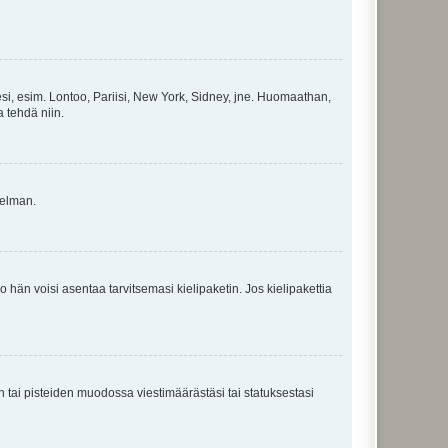
esi, esim. Lontoo, Pariisi, New York, Sidney, jne. Huomaathan,
a tehdä niin.
gelman.
ko hän voisi asentaa tarvitsemasi kielipaketin. Jos kielipakettia
en tai pisteiden muodossa viestimäärästäsi tai statuksestasi