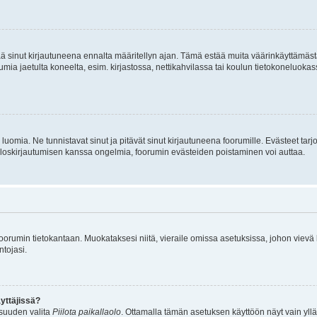
tää sinut kirjautuneena ennalta määritellyn ajan. Tämä estää muita väärinkäyttämäs
rumia jaetulta koneelta, esim. kirjastossa, nettikahvilassa tai koulun tietokoneluokas
luomia. Ne tunnistavat sinut ja pitävät sinut kirjautuneena foorumille. Evästeet tarj
i uloskirjautumisen kanssa ongelmia, foorumin evästeiden poistaminen voi auttaa.
n foorumin tietokantaan. Muokataksesi niitä, vieraile omissa asetuksissa, johon vievä
ntojasi.
yttäjissä?
isuuden valita
Piilota paikallaolo
. Ottamalla tämän asetuksen käyttöön näyt vain ylläpit