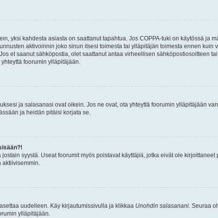
ein, yksi kahdesta asiasta on saattanut tapahtua. Jos COPPA-tuki on käytössä ja määri
nnusten aktivoinnin joko sinun itsesi toimesta tai ylläpitäjän toimesta ennen kuin vo
. Jos et saanut sähköpostia, olet saattanut antaa virheellisen sähköpostiosoitteen t
 yhteyttä foorumin ylläpitäjään.
sesi ja salasanasi ovat oikein. Jos ne ovat, ota yhteyttä foorumin ylläpitäjään varmi
ssään ja heidän pitäisi korjata se.
sisään?!
stä jostain syystä. Useat foorumit myös poistavat käyttäjiä, jotka eivät ole kirjoitta
n aktiivisemmin.
asettaa uudelleen. Käy kirjautumissivulla ja klikkaa
Unohdin salasanani
. Seuraa oh
rumin ylläpitäjään.