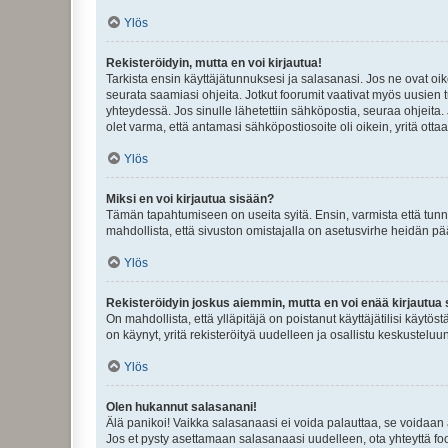
Ylös
Rekisteröidyin, mutta en voi kirjautua!
Tarkista ensin käyttäjätunnuksesi ja salasanasi. Jos ne ovat oik
seurata saamiasi ohjeita. Jotkut foorumit vaativat myös uusien tu
yhteydessä. Jos sinulle lähetettiin sähköpostia, seuraa ohjeita
olet varma, että antamasi sähköpostiosoite oli oikein, yritä ottaa
Ylös
Miksi en voi kirjautua sisään?
Tämän tapahtumiseen on useita syitä. Ensin, varmista että tunnuk
mahdollista, että sivuston omistajalla on asetusvirhe heidän pää
Ylös
Rekisteröidyin joskus aiemmin, mutta en voi enää kirjautua 
On mahdollista, että ylläpitäjä on poistanut käyttäjätilisi käytö
on käynyt, yritä rekisteröityä uudelleen ja osallistu keskusteluu
Ylös
Olen hukannut salasanani!
Älä panikoi! Vaikka salasanaasi ei voida palauttaa, se voidaan 
Jos et pysty asettamaan salasanaasi uudelleen, ota yhteyttä foo