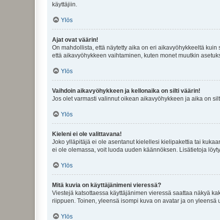
käyttäjiin.
Ylös
Ajat ovat väärin!
On mahdollista, että näytetty aika on eri aikavyöhykkeeltä kuin
että aikavyöhykkeen vaihtaminen, kuten monet muutkin asetukset o
Ylös
Vaihdoin aikavyöhykkeen ja kellonaika on silti väärin!
Jos olet varmasti valinnut oikean aikavyöhykkeen ja aika on silt
Ylös
Kieleni ei ole valittavana!
Joko ylläpitäjä ei ole asentanut kielellesi kielipakettia tai kuka
ei ole olemassa, voit luoda uuden käännöksen. Lisätietoja löyt
Ylös
Mitä kuvia on käyttäjänimeni vieressä?
Viestejä katsottaessa käyttäjänimen vieressä saattaa näkyä kaksi
riippuen. Toinen, yleensä isompi kuva on avatar ja on yleensä un
Ylös