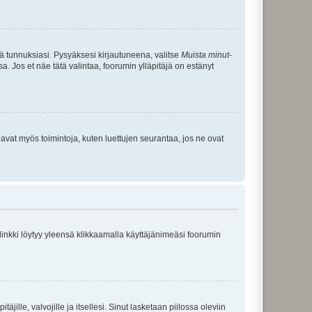
tä tunnuksiasi. Pysyäksesi kirjautuneena, valitse
Muista minut
-
sa. Jos et näe tätä valintaa, foorumin ylläpitäjä on estänyt
oavat myös toimintoja, kuten luettujen seurantaa, jos ne ovat
 linkki löytyy yleensä klikkaamalla käyttäjänimeäsi foorumin
äjille, valvojille ja itsellesi. Sinut lasketaan piilossa oleviin