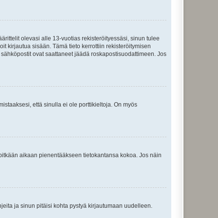
ttelit olevasi alle 13-vuotias rekisteröityessäsi, sinun tulee
it kirjautua sisään. Tämä tieto kerrottiin rekisteröitymisen
ai sähköpostit ovat saattaneet jäädä roskapostisuodattimeen. Jos
staaksesi, että sinulla ei ole porttikieltoja. On myös
neet pitkään aikaan pienentääkseen tietokantansa kokoa. Jos näin
jeita ja sinun pitäisi kohta pystyä kirjautumaan uudelleen.