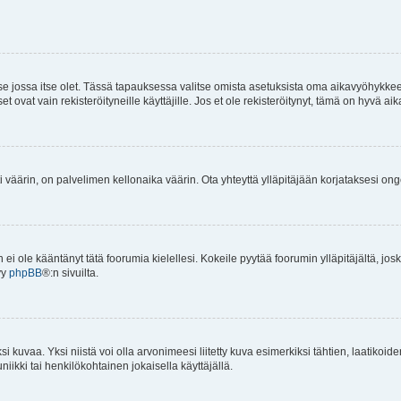
 se jossa itse olet. Tässä tapauksessa valitse omista asetuksista oma aikavyöhykke
vat vain rekisteröityneille käyttäjille. Jos et ole rekisteröitynyt, tämä on hyvä aik
i väärin, on palvelimen kellonaika väärin. Ota yhteyttä ylläpitäjään korjataksesi on
an ei ole kääntänyt tätä foorumia kielellesi. Kokeile pyytää foorumin ylläpitäjältä, jos
yy
phpBB
®:n sivuilta.
 kuvaa. Yksi niistä voi olla arvonimeesi liitetty kuva esimerkiksi tähtien, laatikoid
iikki tai henkilökohtainen jokaisella käyttäjällä.