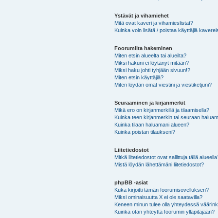
Ystävät ja vihamiehet
Mitä ovat kaveri ja vihamieslistat?
Kuinka voin lisätä / poistaa käyttäjiä kaverei
Foorumilta hakeminen
Miten etsin alueelta tai alueilta?
Miksi hakuni ei löytänyt mitään?
Miksi haku johti tyhjään sivuun!?
Miten etsin käyttäjiä?
Miten löydän omat viestini ja viestiketjuni?
Seuraaminen ja kirjanmerkit
Mikä ero on kirjanmerkillä ja tilaamisella?
Kuinka teen kirjanmerkin tai seuraan haluam
Kuinka tilaan haluamani alueen?
Kuinka poistan tilaukseni?
Liitetiedostot
Mitkä liitetiedostot ovat sallittuja tällä alueell
Mistä löydän lähettämäni liitetiedostot?
phpBB -asiat
Kuka kirjoitti tämän foorumisovelluksen?
Miksi ominaisuutta X ei ole saatavilla?
Keneen minun tulee olla yhteydessä väärinkäy
Kuinka otan yhteyttä foorumin ylläpitäjään?