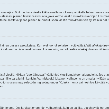
ia viestejäsi. Voit muokata viestiä klikkaamalla muokkaa-painiketta haluamassasi vies
n palatessasi pienen tekstin viestisi alla, joka kertoo viestin muokkauskertojen luk
 mutta he saattavat jättää pienen huomautuksen viestin muokkaamisen syistä niin halu
ellainen omissa asetuksissa. Kun olet luonut sellaisen, voit valita
Lisää allekirjoitus
-
lä valinnan omissa asetuksissa. Jos teet niin, voit silti estää allekirjoituksen liittäm
stä viestiä, klikkaa "Luo äänestys"-välilehteä viestilomakkeen alapuolella. Jos et näe
a niille varattuihin kenttiin. Varmista että jokainen vaihtoehto on omalla rivillään
 options users may select during voting under “Kuinka monta vaihtoehtoa käyttäjä voi
än.
ittelemä. Jos tarvitset enemmän vaihtoehtoja kuin on sallittu, ota yhteyttä foorumi