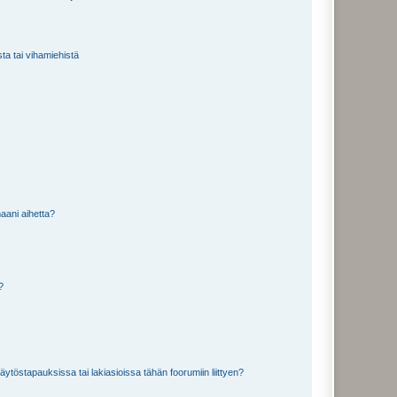
sta tai vihamiehistä
aani aihetta?
a?
töstapauksissa tai lakiasioissa tähän foorumiin liittyen?