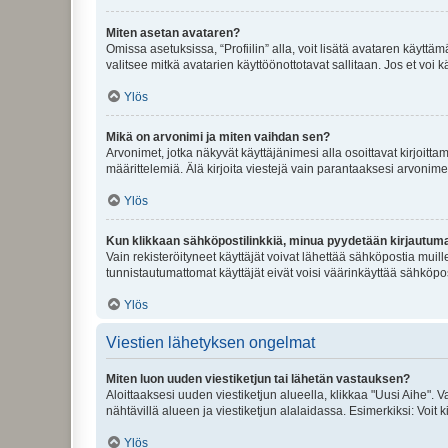
Miten asetan avataren?
Omissa asetuksissa, “Profiilin” alla, voit lisätä avataren käyttä
valitsee mitkä avatarien käyttöönottotavat sallitaan. Jos et voi k
Ylös
Mikä on arvonimi ja miten vaihdan sen?
Arvonimet, jotka näkyvät käyttäjänimesi alla osoittavat kirjoittam
määrittelemiä. Älä kirjoita viestejä vain parantaaksesi arvonimeäs
Ylös
Kun klikkaan sähköpostilinkkiä, minua pyydetään kirjautum
Vain rekisteröityneet käyttäjät voivat lähettää sähköpostia muil
tunnistautumattomat käyttäjät eivät voisi väärinkäyttää sähköpo
Ylös
Viestien lähetyksen ongelmat
Miten luon uuden viestiketjun tai lähetän vastauksen?
Aloittaaksesi uuden viestiketjun alueella, klikkaa "Uusi Aihe". Va
nähtävillä alueen ja viestiketjun alalaidassa. Esimerkiksi: Voit kir
Ylös