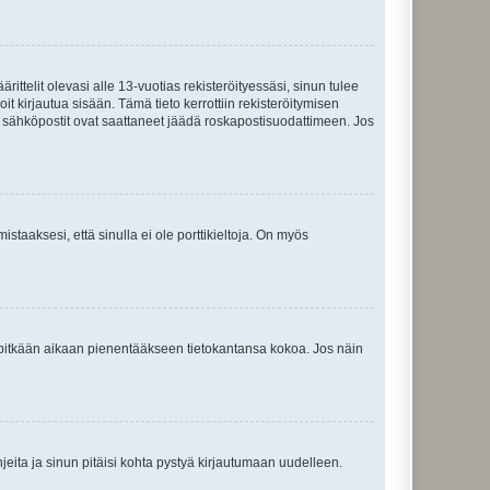
ttelit olevasi alle 13-vuotias rekisteröityessäsi, sinun tulee
it kirjautua sisään. Tämä tieto kerrottiin rekisteröitymisen
ai sähköpostit ovat saattaneet jäädä roskapostisuodattimeen. Jos
staaksesi, että sinulla ei ole porttikieltoja. On myös
neet pitkään aikaan pienentääkseen tietokantansa kokoa. Jos näin
jeita ja sinun pitäisi kohta pystyä kirjautumaan uudelleen.