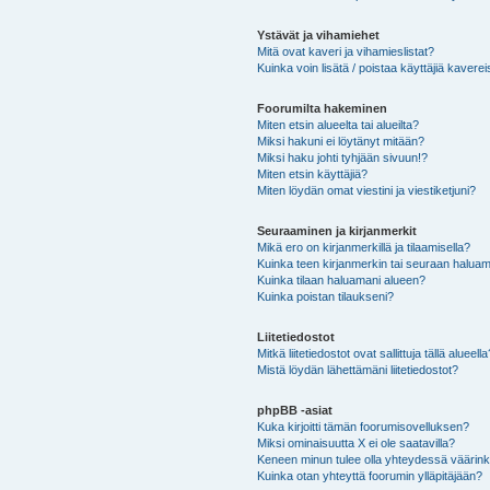
Ystävät ja vihamiehet
Mitä ovat kaveri ja vihamieslistat?
Kuinka voin lisätä / poistaa käyttäjiä kaverei
Foorumilta hakeminen
Miten etsin alueelta tai alueilta?
Miksi hakuni ei löytänyt mitään?
Miksi haku johti tyhjään sivuun!?
Miten etsin käyttäjiä?
Miten löydän omat viestini ja viestiketjuni?
Seuraaminen ja kirjanmerkit
Mikä ero on kirjanmerkillä ja tilaamisella?
Kuinka teen kirjanmerkin tai seuraan haluam
Kuinka tilaan haluamani alueen?
Kuinka poistan tilaukseni?
Liitetiedostot
Mitkä liitetiedostot ovat sallittuja tällä alueell
Mistä löydän lähettämäni liitetiedostot?
phpBB -asiat
Kuka kirjoitti tämän foorumisovelluksen?
Miksi ominaisuutta X ei ole saatavilla?
Keneen minun tulee olla yhteydessä väärinkäy
Kuinka otan yhteyttä foorumin ylläpitäjään?