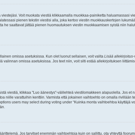
ia viestejäsi. Voit muokata viestiä klikkaamalla muokkaa-painiketta haluamassasi vies
n palatessasi pienen tekstin viestisi alla, joka kertoo viestin muokkauskertojen luk
 mutta he saattavat jättää pienen huomautuksen viestin muokkaamisen syistä niin halu
ellainen omissa asetuksissa. Kun olet luonut sellaisen, voit valita
Lisää allekirjoitus
-
lä valinnan omissa asetuksissa. Jos teet niin, voit silti estää allekirjoituksen liittäm
stä viestiä, klikkaa "Luo äänestys"-välilehteä viestilomakkeen alapuolella. Jos et näe
a niille varattuihin kenttiin. Varmista että jokainen vaihtoehto on omalla rivillään
 options users may select during voting under “Kuinka monta vaihtoehtoa käyttäjä voi
än.
ittelemä. Jos tarvitset enemmän vaihtoehtoja kuin on sallittu, ota yhteyttä foorumi