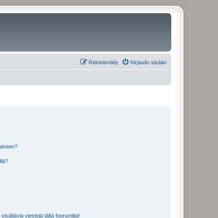
Rekisteröidy
Kirjaudu sisään
laiseen?
llä?
isältäviä viestejä tältä foorumilta!