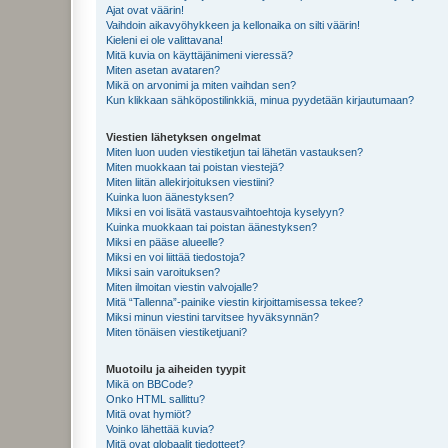
Ajat ovat väärin!
Vaihdoin aikavyöhykkeen ja kellonaika on silti väärin!
Kieleni ei ole valittavana!
Mitä kuvia on käyttäjänimeni vieressä?
Miten asetan avataren?
Mikä on arvonimi ja miten vaihdan sen?
Kun klikkaan sähköpostilinkkiä, minua pyydetään kirjautumaan?
Viestien lähetyksen ongelmat
Miten luon uuden viestiketjun tai lähetän vastauksen?
Miten muokkaan tai poistan viestejä?
Miten liitän allekirjoituksen viestiini?
Kuinka luon äänestyksen?
Miksi en voi lisätä vastausvaihtoehtoja kyselyyn?
Kuinka muokkaan tai poistan äänestyksen?
Miksi en pääse alueelle?
Miksi en voi liittää tiedostoja?
Miksi sain varoituksen?
Miten ilmoitan viestin valvojalle?
Mitä “Tallenna”-painike viestin kirjoittamisessa tekee?
Miksi minun viestini tarvitsee hyväksynnän?
Miten tönäisen viestiketjuani?
Muotoilu ja aiheiden tyypit
Mikä on BBCode?
Onko HTML sallittu?
Mitä ovat hymiöt?
Voinko lähettää kuvia?
Mitä ovat globaalit tiedotteet?