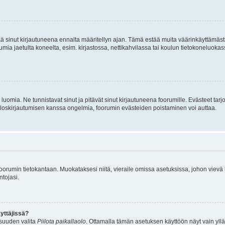
tää sinut kirjautuneena ennalta määritellyn ajan. Tämä estää muita väärinkäyttämäs
rumia jaetulta koneelta, esim. kirjastossa, nettikahvilassa tai koulun tietokoneluokas
luomia. Ne tunnistavat sinut ja pitävät sinut kirjautuneena foorumille. Evästeet tarj
i uloskirjautumisen kanssa ongelmia, foorumin evästeiden poistaminen voi auttaa.
n foorumin tietokantaan. Muokataksesi niitä, vieraile omissa asetuksissa, johon vievä
ntojasi.
yttäjissä?
isuuden valita
Piilota paikallaolo
. Ottamalla tämän asetuksen käyttöön näyt vain ylläpit