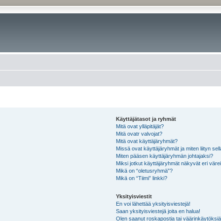
Käyttäjätasot ja ryhmät
Mitä ovat ylläpitäjät?
Mitä ovatr valvojat?
Mitä ovat käyttäjäryhmät?
Missä ovat käyttäjäryhmät ja miten liityn sel
Miten pääsen käyttäjäryhmän johtajaksi?
Miksi jotkut käyttäjäryhmät näkyvät eri värei
Mikä on “oletusryhmä”?
Mikä on “Tiimi” linkki?
Yksityisviestit
En voi lähettää yksityisviestejä!
Saan yksityisviestejä joita en halua!
Olen saanut roskapostia tai väärinkäytöksiä s