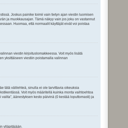
tissä. Joskus painike toimii vain tietyn ajan viestin luomisen
umäärän ja muokkausajan. Tämä näkyy vain jos joku on vastannut
tessaan. Huomaa, että normaalit käyttäjät eivät voi poistaa
valinnan viestin kirjoituslomakkeessa. Voit myös lisätä
isen yksittäiseen viestiin poistamalla valinnan
 tätä välilehteä, sinulla ei ole tarvittavia oikeuksia
 tekstikentässä. Voit myös määritellä kuinka monta vaihtoehtoa
 valita”, äänestyksen kesto päivinä (0 kestää loputtomasti) ja
n ylläpitäjään.