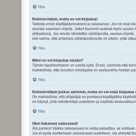
Ylös
Rekisteröidyin, mutta en voi kirjautua!
Tarkista ensin käyttäjätunnuksesi ja salasanasi. Jos ne ovat oik
seurata saamiasi ohjeita. Jotkut foorumit vaativat myös uusien tu
yhteydessä. Jos sinulle lähetettiin sähköpostia, seuraa ohjeita
olet varma, että antamasi sähköpostiosoite oli oikein, yritä ottaa
Ylös
Miksi en voi kirjautua sisään?
Tämän tapahtumiseen on useita syitä. Ensin, varmista että tunnuk
mahdollista, että sivuston omistajalla on asetusvirhe heidän pää
Ylös
Rekisteröidyin joskus aiemmin, mutta en voi enää kirjautua 
On mahdollista, että ylläpitäjä on poistanut käyttäjätilisi käytö
on käynyt, yritä rekisteröityä uudelleen ja osallistu keskusteluu
Ylös
Olen hukannut salasanani!
Älä panikoi! Vaikka salasanaasi ei voida palauttaa, se voidaan 
Jos et pysty asettamaan salasanaasi uudelleen, ota yhteyttä foo