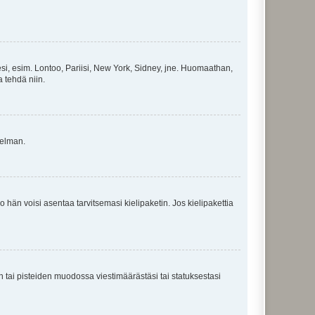
esi, esim. Lontoo, Pariisi, New York, Sidney, jne. Huomaathan,
a tehdä niin.
gelman.
ko hän voisi asentaa tarvitsemasi kielipaketin. Jos kielipakettia
en tai pisteiden muodossa viestimäärästäsi tai statuksestasi