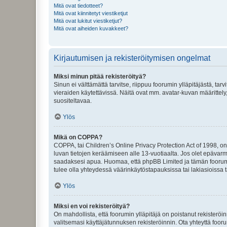
Mitä ovat tiedotteet?
Mitä ovat kiinnitetyt viestiketjut
Mitä ovat lukitut viestiketjut?
Mitä ovat aiheiden kuvakkeet?
Kirjautumisen ja rekisteröitymisen ongelmat
Miksi minun pitää rekisteröityä?
Sinun ei välttämättä tarvitse, riippuu foorumin ylläpitäjästä, tar
vieraiden käytettävissä. Näitä ovat mm. avatar-kuvan määrittely,
suositeltavaa.
Ylös
Mikä on COPPA?
COPPA, tai Children’s Online Privacy Protection Act of 1998, on y
luvan tietojen keräämiseen alle 13-vuotiaalta. Jos olet epävarm
saadaksesi apua. Huomaa, että phpBB Limited ja tämän foorumin
tulee olla yhteydessä väärinkäytöstapauksissa tai lakiasioissa t
Ylös
Miksi en voi rekisteröityä?
On mahdollista, että foorumin ylläpitäjä on poistanut rekisteröin
valitsemasi käyttäjätunnuksen rekisteröinnin. Ota yhteyttä foor