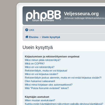
Veljesseura.org
Jehovan todistajat lähitarkastelussa
UKK
Etusivu
Usein kysyttyä
Usein kysyttyä
Kirjautumisen ja rekisteröitymisen ongelmat
Miksi minun pitää rekisteröityä?
Mikä on COPPA?
Miksi en voi rekisteröityä?
Rekisteröidyin, mutta en voi kirjautua!
Miksi en voi kirjautua sisään?
Rekisteröidyin joskus aiemmin, mutta en voi enää kirjautua sisään?!
Olen hukannut salasanani!
Miksi minut kirjataan ulos automaattisesti?
Mitä “Poista foorumin evästeet” tekee?
Käyttäjän asetukset
Miten muutan asetuksiani?
Kuinka estän käyttäjänimeni näkymisen paikalla olevissa käyttäjissä?