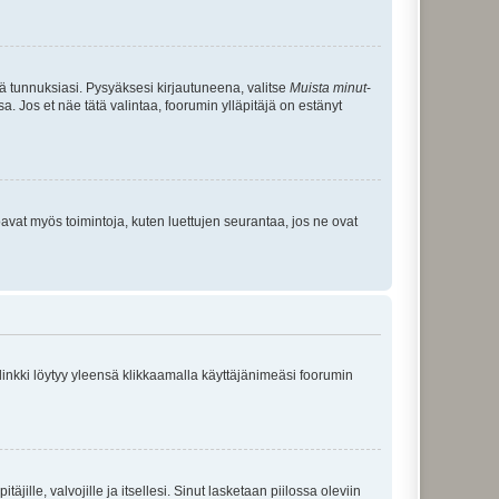
tä tunnuksiasi. Pysyäksesi kirjautuneena, valitse
Muista minut
-
sa. Jos et näe tätä valintaa, foorumin ylläpitäjä on estänyt
oavat myös toimintoja, kuten luettujen seurantaa, jos ne ovat
 linkki löytyy yleensä klikkaamalla käyttäjänimeäsi foorumin
äjille, valvojille ja itsellesi. Sinut lasketaan piilossa oleviin