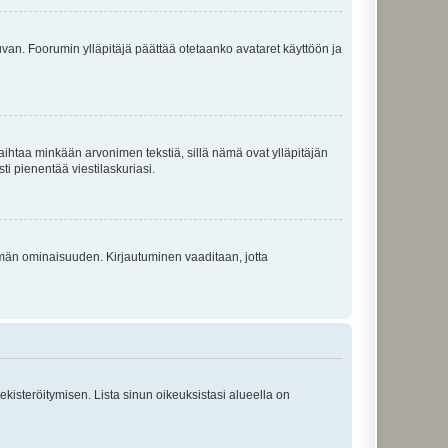
 kuvan. Foorumin ylläpitäjä päättää otetaanko avataret käyttöön ja
i vaihtaa minkään arvonimen tekstiä, sillä nämä ovat ylläpitäjän
sti pienentää viestilaskuriasi.
 tämän ominaisuuden. Kirjautuminen vaaditaan, jotta
 rekisteröitymisen. Lista sinun oikeuksistasi alueella on