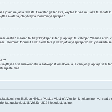
mällä jotain neljästä tavasta: Gravatar, galleriasta, käyttää kuvaa muualta tai ladata
äyttää avataria, ota yhteyttä foorumin ylläpitäjään.
iesi viestien määrän tai tietyt käyttäjät, kuten ylläpitäjät tai valvojat. Yleensä et vo
i. Useimmat foorumit eivät siedä tätä ja valvojat tai ylläpitäjät voivat yksinkertaise
aan?
le käyttäjille sisäänrakennetulla sähköpostilomakkeella ja vain jos ylläpitäjä sallii
stijärjestelmää.
stataksesi viestiketjuun klikkaa "Vastaa Viestiin". Viestien kirjoittaminen voi vaatia
joittaa uusia viestejä, Voit lähettää liitetiedostoja, jne.