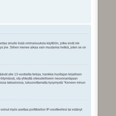
 antaa sinulle lisää ominaisuuksia käyttöön, jotka eivät ole
enyys jne. Siihen menee aikaa vain muutamia hetkiä, joten se on
vät alle 13-vuotiailta tietoja, hankkia huoltajan kirjallisen
teröitymässä, ota yhteyttä oikeudelliseen neuvonantajaan
isissa lakiasioissa, lukuunottamatta kysymystä “Keneen minun
oinut myös asettaa porttikiellon IP-osoitteellesi tai estänyt