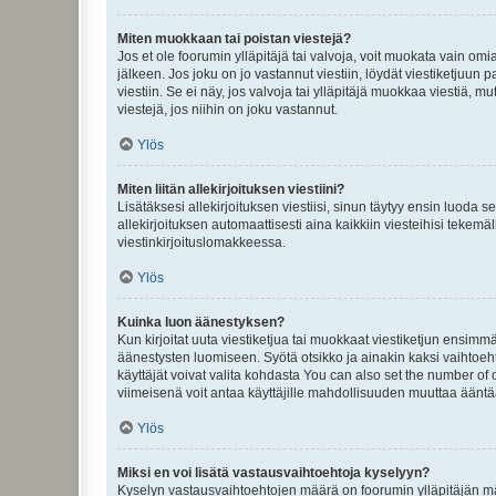
Miten muokkaan tai poistan viestejä?
Jos et ole foorumin ylläpitäjä tai valvoja, voit muokata vain om
jälkeen. Jos joku on jo vastannut viestiin, löydät viestiketjuu
viestiin. Se ei näy, jos valvoja tai ylläpitäjä muokkaa viestiä,
viestejä, jos niihin on joku vastannut.
Ylös
Miten liitän allekirjoituksen viestiini?
Lisätäksesi allekirjoituksen viestiisi, sinun täytyy ensin luoda s
allekirjoituksen automaattisesti aina kaikkiin viesteihisi tekemäl
viestinkirjoituslomakkeessa.
Ylös
Kuinka luon äänestyksen?
Kun kirjoitat uuta viestiketjua tai muokkaat viestiketjun ensimmäi
äänestysten luomiseen. Syötä otsikko ja ainakin kaksi vaihtoehto
käyttäjät voivat valita kohdasta You can also set the number of
viimeisenä voit antaa käyttäjille mahdollisuuden muuttaa ääntä
Ylös
Miksi en voi lisätä vastausvaihtoehtoja kyselyyn?
Kyselyn vastausvaihtoehtojen määrä on foorumin ylläpitäjän määr