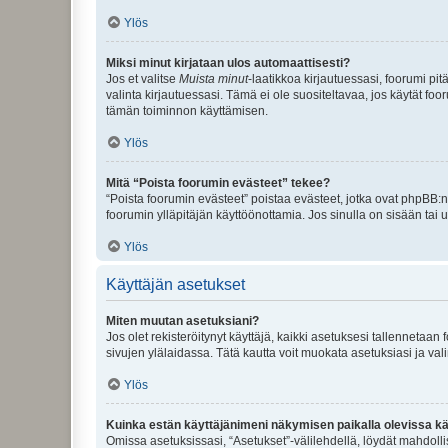
Ylös
Miksi minut kirjataan ulos automaattisesti?
Jos et valitse
Muista minut
-laatikkoa kirjautuessasi, foorumi pi
valinta kirjautuessasi. Tämä ei ole suositeltavaa, jos käytät foo
tämän toiminnon käyttämisen.
Ylös
Mitä “Poista foorumin evästeet” tekee?
“Poista foorumin evästeet” poistaa evästeet, jotka ovat phpBB:n 
foorumin ylläpitäjän käyttöönottamia. Jos sinulla on sisään ta
Ylös
Käyttäjän asetukset
Miten muutan asetuksiani?
Jos olet rekisteröitynyt käyttäjä, kaikki asetuksesi tallennetaa
sivujen ylälaidassa. Tätä kautta voit muokata asetuksiasi ja vali
Ylös
Kuinka estän käyttäjänimeni näkymisen paikalla olevissa kä
Omissa asetuksissasi, “Asetukset”-välilehdellä, löydät mahdoll