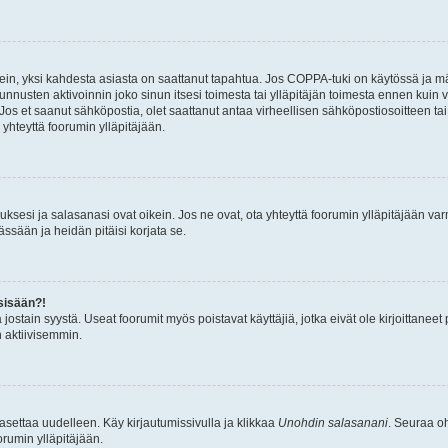
ein, yksi kahdesta asiasta on saattanut tapahtua. Jos COPPA-tuki on käytössä ja määri
nnusten aktivoinnin joko sinun itsesi toimesta tai ylläpitäjän toimesta ennen kuin vo
. Jos et saanut sähköpostia, olet saattanut antaa virheellisen sähköpostiosoitteen t
 yhteyttä foorumin ylläpitäjään.
sesi ja salasanasi ovat oikein. Jos ne ovat, ota yhteyttä foorumin ylläpitäjään varmi
ssään ja heidän pitäisi korjata se.
sisään?!
stä jostain syystä. Useat foorumit myös poistavat käyttäjiä, jotka eivät ole kirjoitta
n aktiivisemmin.
asettaa uudelleen. Käy kirjautumissivulla ja klikkaa
Unohdin salasanani
. Seuraa oh
rumin ylläpitäjään.