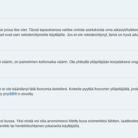
 se jossa itse olet. Tässä tapauksessa valitse omista asetuksista oma aikavyöhykke
vat vain rekisteröityneille käyttäjille. Jos et ole rekisteröitynyt, tämä on hyvä aik
i väärin, on palvelimen kellonaika väärin. Ota yhteyttä ylläpitäjään korjataksesi on
an ei ole kääntänyt tätä foorumia kielellesi. Kokeile pyytää foorumin ylläpitäjältä, jos
yy
phpBB
®:n sivuilta.
 kuvaa. Yksi niistä voi olla arvonimeesi liitetty kuva esimerkiksi tähtien, laatikoid
iikki tai henkilökohtainen jokaisella käyttäjällä.