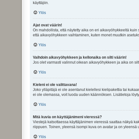
käyttäjiin.
Ylös
Ajat ovat väärin!
On mahdollista, että näytetty aika on eri aikavyöhykkeeltä kuin
että aikavyöhykkeen vaihtaminen, kuten monet muutkin asetukset o
Ylös
Vaihdoin aikavyöhykkeen ja kellonaika on silti väärin!
Jos olet varmasti valinnut oikean aikavyöhykkeen ja aika on silt
Ylös
Kieleni ei ole valittavana!
Joko ylläpitäjä ei ole asentanut kielellesi kielipakettia tai kuka
ei ole olemassa, voit luoda uuden käännöksen. Lisätietoja löyt
Ylös
Mitä kuvia on käyttäjänimeni vieressä?
Viestejä katsottaessa käyttäjänimen vieressä saattaa näkyä kaksi
riippuen. Toinen, yleensä isompi kuva on avatar ja on yleensä un
Ylös