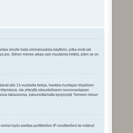
 antaa sinulle lisää ominaisuuksia käyttöön, jotka eivät ole
enyys jne. Siihen menee aikaa vain muutamia hetkiä, joten se on
vät alle 13-vuotiailta tietoja, hankkia huoltajan kirjallisen
teröitymässä, ota yhteyttä oikeudelliseen neuvonantajaan
isissa lakiasioissa, lukuunottamatta kysymystä “Keneen minun
oinut myös asettaa porttikiellon IP-osoitteellesi tai estänyt