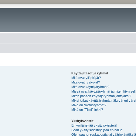
Käyttäjätasot ja ryhmät
Mitä ovat ylläpitäjät?
Mitä ovatr valvojat?
Mitä ovat käyttäjäryhmät?
Missä ovat käyttäjäryhmät ja miten liityn sel
Miten pääsen käyttäjäryhmän johtajaksi?
Miksi jotkut käyttäjäryhmät näkyvät eri värei
Mikä on “oletusryhmä”?
Mikä on “Tiimi” linkki?
Yksityisviestit
En voi lähettää yksityisviestejä!
Saan yksityisviestejä joita en halua!
Olen saanut roskapostia tai väärinkäytöksiä s