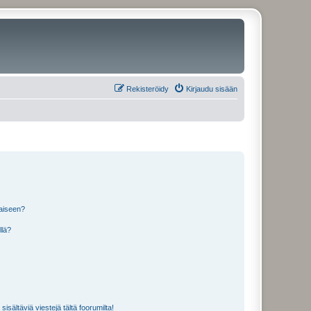
Rekisteröidy
Kirjaudu sisään
laiseen?
llä?
isältäviä viestejä tältä foorumilta!