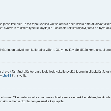
 se jossa itse olet. Tässä tapauksessa valitse omista asetuksista oma aikavyöhykke
vat vain rekisteröityneille käyttäjille. Jos et ole rekisteröitynyt, tämä on hyvä aik
i väärin, on palvelimen kellonaika väärin. Ota yhteyttä ylläpitäjään korjataksesi on
an ei ole kääntänyt tätä foorumia kielellesi. Kokeile pyytää foorumin ylläpitäjältä, jos
yy
phpBB
®:n sivuilta.
 kuvaa. Yksi niistä voi olla arvonimeesi liitetty kuva esimerkiksi tähtien, laatikoid
iikki tai henkilökohtainen jokaisella käyttäjällä.