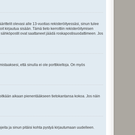
ttelit olevasi alle 13-vuotias rekisteröityessäsi, sinun tulee
it kirjautua sisään. Tämä tieto kerrottiin rekisteröitymisen
ai sähköpostit ovat saattaneet jäädä roskapostisuodattimeen. Jos
staaksesi, että sinulla ei ole porttikieltoja. On myös
neet pitkään aikaan pienentääkseen tietokantansa kokoa. Jos näin
jeita ja sinun pitäisi kohta pystyä kirjautumaan uudelleen.