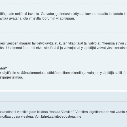
mällä jotain neljästä tavasta: Gravatar, galleriasta, käyttää kuvaa muualta tai ladata
äyttää avataria, ota yhteyttä foorumin ylläpitäjään.
iesi viestien määrän tai tietyt käyttäjät, kuten ylläpitäjät tai valvojat. Yleensä et vo
i. Useimmat foorumit eivät siedä tätä ja valvojat tai ylläpitäjät voivat yksinkertaise
aan?
le käyttäjille sisäänrakennetulla sähköpostilomakkeella ja vain jos ylläpitäjä sallii
stijärjestelmää.
stataksesi viestiketjuun klikkaa "Vastaa Viestiin". Viestien kirjoittaminen voi vaatia
joittaa uusia viestejä, Voit lähettää liitetiedostoja, jne.