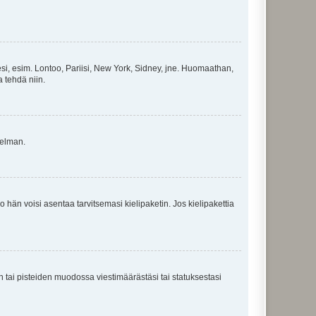
esi, esim. Lontoo, Pariisi, New York, Sidney, jne. Huomaathan,
a tehdä niin.
gelman.
ko hän voisi asentaa tarvitsemasi kielipaketin. Jos kielipakettia
en tai pisteiden muodossa viestimäärästäsi tai statuksestasi