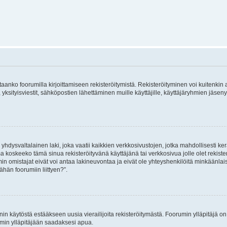
vitaanko foorumilla kirjoittamiseen rekisteröitymistä. Rekisteröityminen voi kuitenkin
 yksityisviestit, sähköpostien lähettäminen muille käyttäjille, käyttäjäryhmien jäs
hdysvaltalainen laki, joka vaatii kaikkien verkkosivustojen, jotka mahdollisesti kerää
a koskeeko tämä sinua rekisteröityvänä käyttäjänä tai verkkosivua jolle olet rekis
 omistajat eivät voi antaa lakineuvontaa ja eivät ole yhteyshenkilöitä minkäänla
ähän foorumiin liittyen?”.
nin käytöstä estääkseen uusia vierailijoita rekisteröitymästä. Foorumin ylläpitäjä on v
umin ylläpitäjään saadaksesi apua.