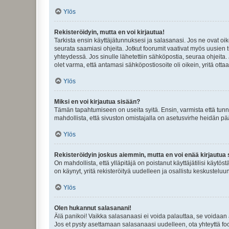
Ylös
Rekisteröidyin, mutta en voi kirjautua!
Tarkista ensin käyttäjätunnuksesi ja salasanasi. Jos ne ovat oik
seurata saamiasi ohjeita. Jotkut foorumit vaativat myös uusien tu
yhteydessä. Jos sinulle lähetettiin sähköpostia, seuraa ohjeita
olet varma, että antamasi sähköpostiosoite oli oikein, yritä ottaa
Ylös
Miksi en voi kirjautua sisään?
Tämän tapahtumiseen on useita syitä. Ensin, varmista että tunnuk
mahdollista, että sivuston omistajalla on asetusvirhe heidän pää
Ylös
Rekisteröidyin joskus aiemmin, mutta en voi enää kirjautua 
On mahdollista, että ylläpitäjä on poistanut käyttäjätilisi käytö
on käynyt, yritä rekisteröityä uudelleen ja osallistu keskusteluu
Ylös
Olen hukannut salasanani!
Älä panikoi! Vaikka salasanaasi ei voida palauttaa, se voidaan 
Jos et pysty asettamaan salasanaasi uudelleen, ota yhteyttä foo