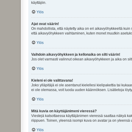
käyttäjiin.
Ylös
Ajat ovat väärin!
On mahdollista, että näytetty aika on eri aikavyöhykkeeltä kuin
että aikavyöhykkeen vaihtaminen, kuten monet muutkin asetukset o
Ylös
Vaihdoin aikavyöhykkeen ja kellonaika on silti väärin!
Jos olet varmasti valinnut oikean aikavyöhykkeen ja aika on silt
Ylös
Kieleni ei ole valittavana!
Joko ylläpitäjä ei ole asentanut kielellesi kielipakettia tai kuka
ei ole olemassa, voit luoda uuden käännöksen. Lisätietoja löyt
Ylös
Mitä kuvia on käyttäjänimeni vieressä?
Viestejä katsottaessa käyttäjänimen vieressä saattaa näkyä kaksi
riippuen. Toinen, yleensä isompi kuva on avatar ja on yleensä un
Ylös