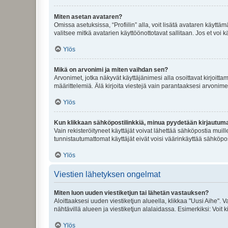
Miten asetan avataren?
Omissa asetuksissa, “Profiilin” alla, voit lisätä avataren käyttä
valitsee mitkä avatarien käyttöönottotavat sallitaan. Jos et voi k
Ylös
Mikä on arvonimi ja miten vaihdan sen?
Arvonimet, jotka näkyvät käyttäjänimesi alla osoittavat kirjoittam
määrittelemiä. Älä kirjoita viestejä vain parantaaksesi arvonimeäs
Ylös
Kun klikkaan sähköpostilinkkiä, minua pyydetään kirjautum
Vain rekisteröityneet käyttäjät voivat lähettää sähköpostia muil
tunnistautumattomat käyttäjät eivät voisi väärinkäyttää sähköpo
Ylös
Viestien lähetyksen ongelmat
Miten luon uuden viestiketjun tai lähetän vastauksen?
Aloittaaksesi uuden viestiketjun alueella, klikkaa "Uusi Aihe". Va
nähtävillä alueen ja viestiketjun alalaidassa. Esimerkiksi: Voit kir
Ylös