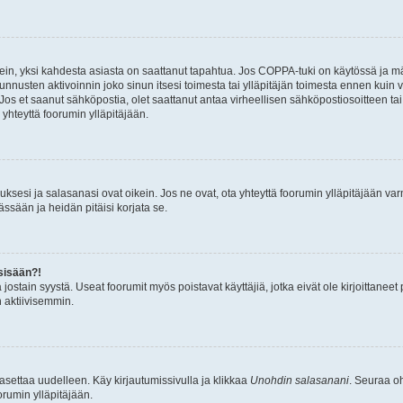
ein, yksi kahdesta asiasta on saattanut tapahtua. Jos COPPA-tuki on käytössä ja määri
nnusten aktivoinnin joko sinun itsesi toimesta tai ylläpitäjän toimesta ennen kuin vo
. Jos et saanut sähköpostia, olet saattanut antaa virheellisen sähköpostiosoitteen t
 yhteyttä foorumin ylläpitäjään.
sesi ja salasanasi ovat oikein. Jos ne ovat, ota yhteyttä foorumin ylläpitäjään varmi
ssään ja heidän pitäisi korjata se.
sisään?!
stä jostain syystä. Useat foorumit myös poistavat käyttäjiä, jotka eivät ole kirjoitta
n aktiivisemmin.
asettaa uudelleen. Käy kirjautumissivulla ja klikkaa
Unohdin salasanani
. Seuraa oh
rumin ylläpitäjään.