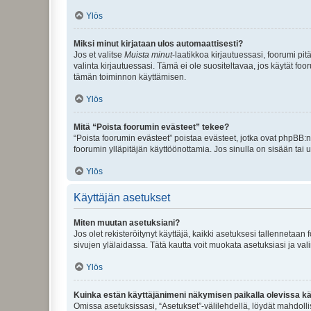
Ylös
Miksi minut kirjataan ulos automaattisesti?
Jos et valitse
Muista minut
-laatikkoa kirjautuessasi, foorumi pi
valinta kirjautuessasi. Tämä ei ole suositeltavaa, jos käytät foo
tämän toiminnon käyttämisen.
Ylös
Mitä “Poista foorumin evästeet” tekee?
“Poista foorumin evästeet” poistaa evästeet, jotka ovat phpBB:n 
foorumin ylläpitäjän käyttöönottamia. Jos sinulla on sisään ta
Ylös
Käyttäjän asetukset
Miten muutan asetuksiani?
Jos olet rekisteröitynyt käyttäjä, kaikki asetuksesi tallennetaa
sivujen ylälaidassa. Tätä kautta voit muokata asetuksiasi ja vali
Ylös
Kuinka estän käyttäjänimeni näkymisen paikalla olevissa kä
Omissa asetuksissasi, “Asetukset”-välilehdellä, löydät mahdoll