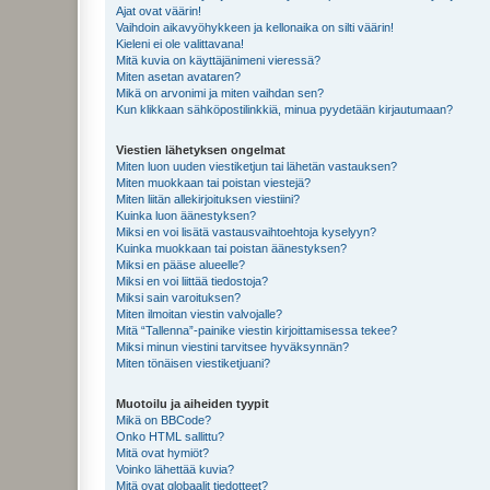
Ajat ovat väärin!
Vaihdoin aikavyöhykkeen ja kellonaika on silti väärin!
Kieleni ei ole valittavana!
Mitä kuvia on käyttäjänimeni vieressä?
Miten asetan avataren?
Mikä on arvonimi ja miten vaihdan sen?
Kun klikkaan sähköpostilinkkiä, minua pyydetään kirjautumaan?
Viestien lähetyksen ongelmat
Miten luon uuden viestiketjun tai lähetän vastauksen?
Miten muokkaan tai poistan viestejä?
Miten liitän allekirjoituksen viestiini?
Kuinka luon äänestyksen?
Miksi en voi lisätä vastausvaihtoehtoja kyselyyn?
Kuinka muokkaan tai poistan äänestyksen?
Miksi en pääse alueelle?
Miksi en voi liittää tiedostoja?
Miksi sain varoituksen?
Miten ilmoitan viestin valvojalle?
Mitä “Tallenna”-painike viestin kirjoittamisessa tekee?
Miksi minun viestini tarvitsee hyväksynnän?
Miten tönäisen viestiketjuani?
Muotoilu ja aiheiden tyypit
Mikä on BBCode?
Onko HTML sallittu?
Mitä ovat hymiöt?
Voinko lähettää kuvia?
Mitä ovat globaalit tiedotteet?