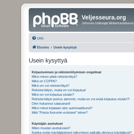
Veljesseura.org
Jehovan todistajat lähitarkastelussa
UKK
Etusivu
Usein kysyttyä
Usein kysyttyä
Kirjautumisen ja rekisteröitymisen ongelmat
Miksi minun pitää rekisteröityä?
Mikä on COPPA?
Miksi en voi rekisteröityä?
Rekisteröidyin, mutta en voi kirjautua!
Miksi en voi kirjautua sisään?
Rekisteröidyin joskus aiemmin, mutta en voi enää kirjautua sisään?!
Olen hukannut salasanani!
Miksi minut kirjataan ulos automaattisesti?
Mitä “Poista foorumin evästeet” tekee?
Käyttäjän asetukset
Miten muutan asetuksiani?
Kuinka estän käyttäjänimeni näkymisen paikalla olevissa käyttäjissä?