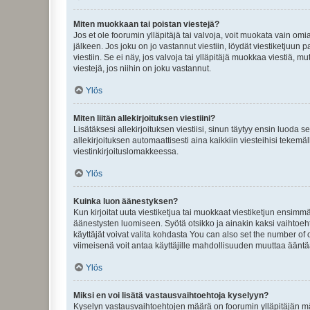
Miten muokkaan tai poistan viestejä?
Jos et ole foorumin ylläpitäjä tai valvoja, voit muokata vain om
jälkeen. Jos joku on jo vastannut viestiin, löydät viestiketjuu
viestiin. Se ei näy, jos valvoja tai ylläpitäjä muokkaa viestiä,
viestejä, jos niihin on joku vastannut.
Ylös
Miten liitän allekirjoituksen viestiini?
Lisätäksesi allekirjoituksen viestiisi, sinun täytyy ensin luoda s
allekirjoituksen automaattisesti aina kaikkiin viesteihisi tekemäl
viestinkirjoituslomakkeessa.
Ylös
Kuinka luon äänestyksen?
Kun kirjoitat uuta viestiketjua tai muokkaat viestiketjun ensimmäi
äänestysten luomiseen. Syötä otsikko ja ainakin kaksi vaihtoehto
käyttäjät voivat valita kohdasta You can also set the number of
viimeisenä voit antaa käyttäjille mahdollisuuden muuttaa ääntä
Ylös
Miksi en voi lisätä vastausvaihtoehtoja kyselyyn?
Kyselyn vastausvaihtoehtojen määrä on foorumin ylläpitäjän määr