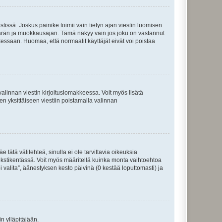
tissä. Joskus painike toimii vain tietyn ajan viestin luomisen
umäärän ja muokkausajan. Tämä näkyy vain jos joku on vastannut
tessaan. Huomaa, että normaalit käyttäjät eivät voi poistaa
valinnan viestin kirjoituslomakkeessa. Voit myös lisätä
isen yksittäiseen viestiin poistamalla valinnan
 tätä välilehteä, sinulla ei ole tarvittavia oikeuksia
 tekstikentässä. Voit myös määritellä kuinka monta vaihtoehtoa
 valita”, äänestyksen kesto päivinä (0 kestää loputtomasti) ja
n ylläpitäjään.