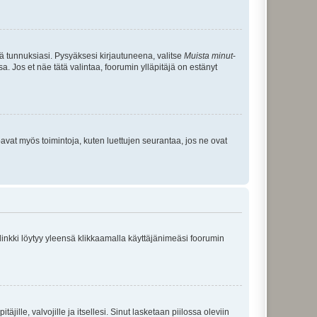
tä tunnuksiasi. Pysyäksesi kirjautuneena, valitse
Muista minut
-
sa. Jos et näe tätä valintaa, foorumin ylläpitäjä on estänyt
oavat myös toimintoja, kuten luettujen seurantaa, jos ne ovat
 linkki löytyy yleensä klikkaamalla käyttäjänimeäsi foorumin
äjille, valvojille ja itsellesi. Sinut lasketaan piilossa oleviin