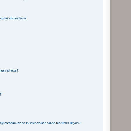
sta tai vihamiehistä
aani aihetta?
a?
töstapauksissa tai lakiasioissa tähän foorumiin liittyen?