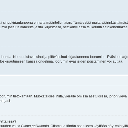
tää sinut kirjautuneena ennalta määritellyn ajan. Tämä estää muita väärinkäyttämäs
rumia jaetulta koneelta, esim. kirjastossa, nettikahvilassa tai koulun tietokoneluokas
luomia. Ne tunnistavat sinut ja pitävät sinut kirjautuneena foorumille. Evästeet tarj
i uloskirjautumisen kanssa ongelmia, foorumin evästeiden poistaminen voi auttaa.
n foorumin tietokantaan. Muokataksesi niitä, vieraile omissa asetuksissa, johon vievä
ntojasi.
yttäjissä?
isuuden valita
Piilota paikallaolo
. Ottamalla tämän asetuksen käyttöön näyt vain ylläpit