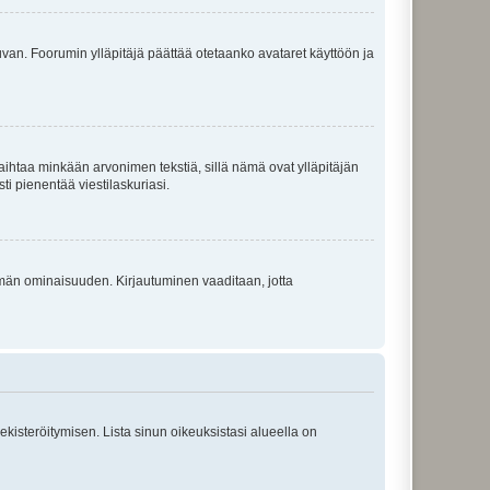
 kuvan. Foorumin ylläpitäjä päättää otetaanko avataret käyttöön ja
i vaihtaa minkään arvonimen tekstiä, sillä nämä ovat ylläpitäjän
sti pienentää viestilaskuriasi.
 tämän ominaisuuden. Kirjautuminen vaaditaan, jotta
 rekisteröitymisen. Lista sinun oikeuksistasi alueella on