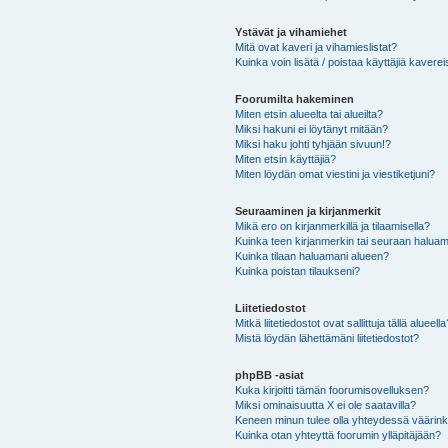
Ystävät ja vihamiehet
Mitä ovat kaveri ja vihamieslistat?
Kuinka voin lisätä / poistaa käyttäjiä kaverei
Foorumilta hakeminen
Miten etsin alueelta tai alueilta?
Miksi hakuni ei löytänyt mitään?
Miksi haku johti tyhjään sivuun!?
Miten etsin käyttäjiä?
Miten löydän omat viestini ja viestiketjuni?
Seuraaminen ja kirjanmerkit
Mikä ero on kirjanmerkillä ja tilaamisella?
Kuinka teen kirjanmerkin tai seuraan haluam
Kuinka tilaan haluamani alueen?
Kuinka poistan tilaukseni?
Liitetiedostot
Mitkä liitetiedostot ovat sallittuja tällä alueell
Mistä löydän lähettämäni liitetiedostot?
phpBB -asiat
Kuka kirjoitti tämän foorumisovelluksen?
Miksi ominaisuutta X ei ole saatavilla?
Keneen minun tulee olla yhteydessä väärinkäy
Kuinka otan yhteyttä foorumin ylläpitäjään?