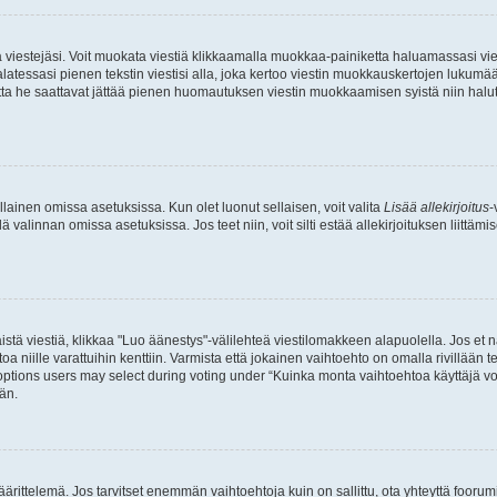
ia viestejäsi. Voit muokata viestiä klikkaamalla muokkaa-painiketta haluamassasi vies
n palatessasi pienen tekstin viestisi alla, joka kertoo viestin muokkauskertojen luk
 mutta he saattavat jättää pienen huomautuksen viestin muokkaamisen syistä niin halu
ellainen omissa asetuksissa. Kun olet luonut sellaisen, voit valita
Lisää allekirjoitus
-
lä valinnan omissa asetuksissa. Jos teet niin, voit silti estää allekirjoituksen liittäm
stä viestiä, klikkaa "Luo äänestys"-välilehteä viestilomakkeen alapuolella. Jos et näe
a niille varattuihin kenttiin. Varmista että jokainen vaihtoehto on omalla rivillään
 options users may select during voting under “Kuinka monta vaihtoehtoa käyttäjä voi
än.
ittelemä. Jos tarvitset enemmän vaihtoehtoja kuin on sallittu, ota yhteyttä foorumi