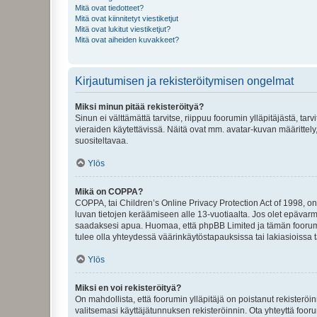
Mitä ovat tiedotteet?
Mitä ovat kiinnitetyt viestiketjut
Mitä ovat lukitut viestiketjut?
Mitä ovat aiheiden kuvakkeet?
Kirjautumisen ja rekisteröitymisen ongelmat
Miksi minun pitää rekisteröityä?
Sinun ei välttämättä tarvitse, riippuu foorumin ylläpitäjästä, tar
vieraiden käytettävissä. Näitä ovat mm. avatar-kuvan määrittely,
suositeltavaa.
Ylös
Mikä on COPPA?
COPPA, tai Children’s Online Privacy Protection Act of 1998, on y
luvan tietojen keräämiseen alle 13-vuotiaalta. Jos olet epävarm
saadaksesi apua. Huomaa, että phpBB Limited ja tämän foorumin
tulee olla yhteydessä väärinkäytöstapauksissa tai lakiasioissa t
Ylös
Miksi en voi rekisteröityä?
On mahdollista, että foorumin ylläpitäjä on poistanut rekisteröin
valitsemasi käyttäjätunnuksen rekisteröinnin. Ota yhteyttä foor