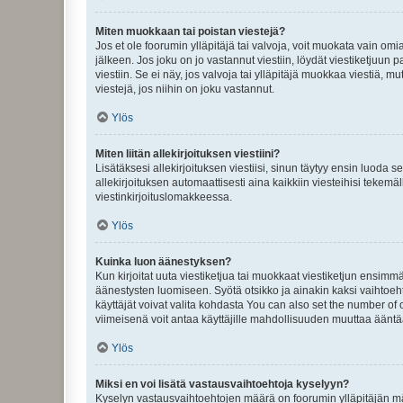
Miten muokkaan tai poistan viestejä?
Jos et ole foorumin ylläpitäjä tai valvoja, voit muokata vain om
jälkeen. Jos joku on jo vastannut viestiin, löydät viestiketjuu
viestiin. Se ei näy, jos valvoja tai ylläpitäjä muokkaa viestiä,
viestejä, jos niihin on joku vastannut.
Ylös
Miten liitän allekirjoituksen viestiini?
Lisätäksesi allekirjoituksen viestiisi, sinun täytyy ensin luoda s
allekirjoituksen automaattisesti aina kaikkiin viesteihisi tekemäl
viestinkirjoituslomakkeessa.
Ylös
Kuinka luon äänestyksen?
Kun kirjoitat uuta viestiketjua tai muokkaat viestiketjun ensimmäi
äänestysten luomiseen. Syötä otsikko ja ainakin kaksi vaihtoehto
käyttäjät voivat valita kohdasta You can also set the number of
viimeisenä voit antaa käyttäjille mahdollisuuden muuttaa ääntä
Ylös
Miksi en voi lisätä vastausvaihtoehtoja kyselyyn?
Kyselyn vastausvaihtoehtojen määrä on foorumin ylläpitäjän määr