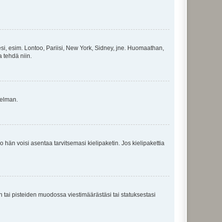
esi, esim. Lontoo, Pariisi, New York, Sidney, jne. Huomaathan,
a tehdä niin.
gelman.
ko hän voisi asentaa tarvitsemasi kielipaketin. Jos kielipakettia
en tai pisteiden muodossa viestimäärästäsi tai statuksestasi