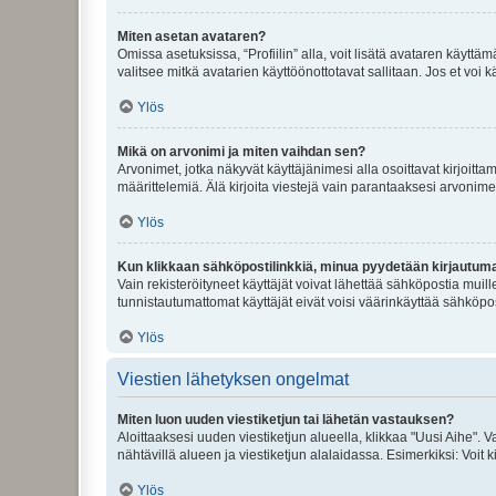
Miten asetan avataren?
Omissa asetuksissa, “Profiilin” alla, voit lisätä avataren käyttä
valitsee mitkä avatarien käyttöönottotavat sallitaan. Jos et voi k
Ylös
Mikä on arvonimi ja miten vaihdan sen?
Arvonimet, jotka näkyvät käyttäjänimesi alla osoittavat kirjoittam
määrittelemiä. Älä kirjoita viestejä vain parantaaksesi arvonimeäs
Ylös
Kun klikkaan sähköpostilinkkiä, minua pyydetään kirjautum
Vain rekisteröityneet käyttäjät voivat lähettää sähköpostia muil
tunnistautumattomat käyttäjät eivät voisi väärinkäyttää sähköpo
Ylös
Viestien lähetyksen ongelmat
Miten luon uuden viestiketjun tai lähetän vastauksen?
Aloittaaksesi uuden viestiketjun alueella, klikkaa "Uusi Aihe". Va
nähtävillä alueen ja viestiketjun alalaidassa. Esimerkiksi: Voit kir
Ylös