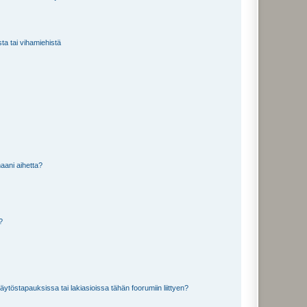
sta tai vihamiehistä
aani aihetta?
a?
töstapauksissa tai lakiasioissa tähän foorumiin liittyen?