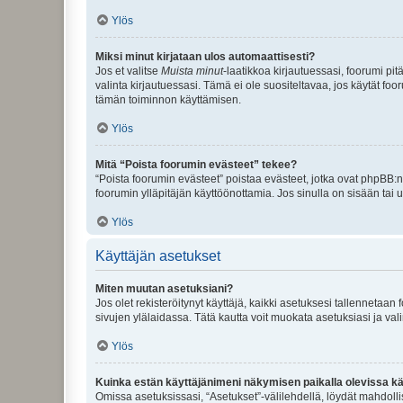
Ylös
Miksi minut kirjataan ulos automaattisesti?
Jos et valitse
Muista minut
-laatikkoa kirjautuessasi, foorumi pi
valinta kirjautuessasi. Tämä ei ole suositeltavaa, jos käytät foo
tämän toiminnon käyttämisen.
Ylös
Mitä “Poista foorumin evästeet” tekee?
“Poista foorumin evästeet” poistaa evästeet, jotka ovat phpBB:n 
foorumin ylläpitäjän käyttöönottamia. Jos sinulla on sisään ta
Ylös
Käyttäjän asetukset
Miten muutan asetuksiani?
Jos olet rekisteröitynyt käyttäjä, kaikki asetuksesi tallennetaa
sivujen ylälaidassa. Tätä kautta voit muokata asetuksiasi ja vali
Ylös
Kuinka estän käyttäjänimeni näkymisen paikalla olevissa kä
Omissa asetuksissasi, “Asetukset”-välilehdellä, löydät mahdoll