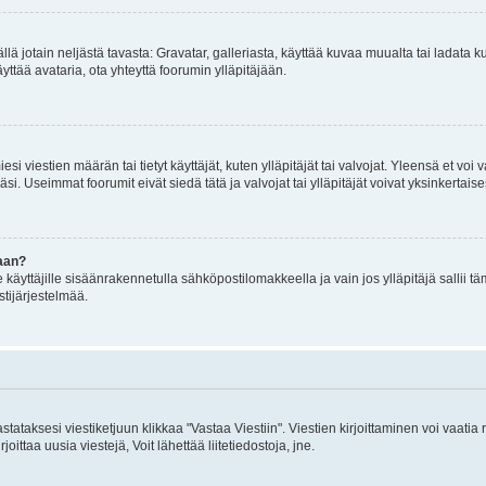
mällä jotain neljästä tavasta: Gravatar, galleriasta, käyttää kuvaa muualta tai ladata
äyttää avataria, ota yhteyttä foorumin ylläpitäjään.
iesi viestien määrän tai tietyt käyttäjät, kuten ylläpitäjät tai valvojat. Yleensä et vo
i. Useimmat foorumit eivät siedä tätä ja valvojat tai ylläpitäjät voivat yksinkertaise
aan?
le käyttäjille sisäänrakennetulla sähköpostilomakkeella ja vain jos ylläpitäjä sallii
stijärjestelmää.
stataksesi viestiketjuun klikkaa "Vastaa Viestiin". Viestien kirjoittaminen voi vaatia
joittaa uusia viestejä, Voit lähettää liitetiedostoja, jne.