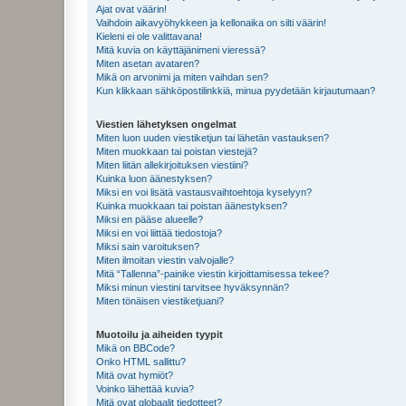
Ajat ovat väärin!
Vaihdoin aikavyöhykkeen ja kellonaika on silti väärin!
Kieleni ei ole valittavana!
Mitä kuvia on käyttäjänimeni vieressä?
Miten asetan avataren?
Mikä on arvonimi ja miten vaihdan sen?
Kun klikkaan sähköpostilinkkiä, minua pyydetään kirjautumaan?
Viestien lähetyksen ongelmat
Miten luon uuden viestiketjun tai lähetän vastauksen?
Miten muokkaan tai poistan viestejä?
Miten liitän allekirjoituksen viestiini?
Kuinka luon äänestyksen?
Miksi en voi lisätä vastausvaihtoehtoja kyselyyn?
Kuinka muokkaan tai poistan äänestyksen?
Miksi en pääse alueelle?
Miksi en voi liittää tiedostoja?
Miksi sain varoituksen?
Miten ilmoitan viestin valvojalle?
Mitä “Tallenna”-painike viestin kirjoittamisessa tekee?
Miksi minun viestini tarvitsee hyväksynnän?
Miten tönäisen viestiketjuani?
Muotoilu ja aiheiden tyypit
Mikä on BBCode?
Onko HTML sallittu?
Mitä ovat hymiöt?
Voinko lähettää kuvia?
Mitä ovat globaalit tiedotteet?