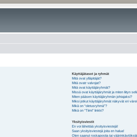
Käyttäjätasot ja ryhmät
Mitä ovat ylläpitäjät?
Mitä ovatr valvojat?
Mitä ovat käyttäjäryhmät?
Missä ovat käyttäjäryhmät ja miten liityn sel
Miten pääsen käyttäjäryhmän johtajaksi?
Miksi jotkut käyttäjäryhmät näkyvät eri värei
Mikä on “oletusryhmä”?
Mikä on “Tiimi” linkki?
Yksityisviestit
En voi lähettää yksityisviestejä!
Saan yksityisviestejä joita en halua!
Olen saanut roskapostia tai väärinkäytöksiä s