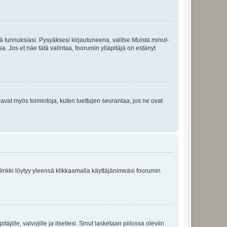
tä tunnuksiasi. Pysyäksesi kirjautuneena, valitse
Muista minut
-
sa. Jos et näe tätä valintaa, foorumin ylläpitäjä on estänyt
oavat myös toimintoja, kuten luettujen seurantaa, jos ne ovat
 linkki löytyy yleensä klikkaamalla käyttäjänimeäsi foorumin
äjille, valvojille ja itsellesi. Sinut lasketaan piilossa oleviin