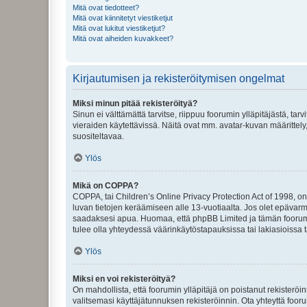
Mitä ovat tiedotteet?
Mitä ovat kiinnitetyt viestiketjut
Mitä ovat lukitut viestiketjut?
Mitä ovat aiheiden kuvakkeet?
Kirjautumisen ja rekisteröitymisen ongelmat
Miksi minun pitää rekisteröityä?
Sinun ei välttämättä tarvitse, riippuu foorumin ylläpitäjästä, tar
vieraiden käytettävissä. Näitä ovat mm. avatar-kuvan määrittely,
suositeltavaa.
Ylös
Mikä on COPPA?
COPPA, tai Children’s Online Privacy Protection Act of 1998, on y
luvan tietojen keräämiseen alle 13-vuotiaalta. Jos olet epävarm
saadaksesi apua. Huomaa, että phpBB Limited ja tämän foorumin
tulee olla yhteydessä väärinkäytöstapauksissa tai lakiasioissa t
Ylös
Miksi en voi rekisteröityä?
On mahdollista, että foorumin ylläpitäjä on poistanut rekisteröin
valitsemasi käyttäjätunnuksen rekisteröinnin. Ota yhteyttä foor