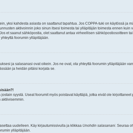
ein, yksi kahdesta asiasta on saattanut tapahtua. Jos COPPA-tuki on käytössä ja määri
nnusten aktivoinnin joko sinun itsesi toimesta tai ylläpitäjän toimesta ennen kuin vo
. Jos et saanut sähköpostia, olet saattanut antaa virheellisen sähköpostiosoitteen t
 yhteyttä foorumin ylläpitäjään.
sesi ja salasanasi ovat oikein. Jos ne ovat, ota yhteyttä foorumin ylläpitäjään varmi
ssään ja heidän pitäisi korjata se.
sisään?!
stä jostain syystä. Useat foorumit myös poistavat käyttäjiä, jotka eivät ole kirjoitta
n aktiivisemmin.
asettaa uudelleen. Käy kirjautumissivulla ja klikkaa
Unohdin salasanani
. Seuraa oh
rumin ylläpitäjään.