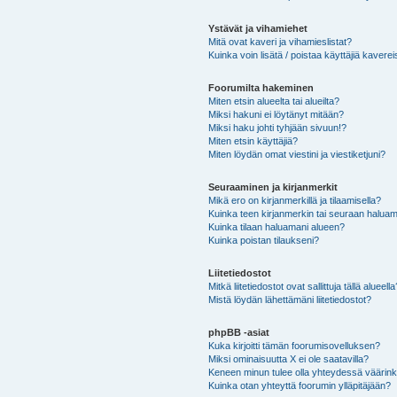
Ystävät ja vihamiehet
Mitä ovat kaveri ja vihamieslistat?
Kuinka voin lisätä / poistaa käyttäjiä kaverei
Foorumilta hakeminen
Miten etsin alueelta tai alueilta?
Miksi hakuni ei löytänyt mitään?
Miksi haku johti tyhjään sivuun!?
Miten etsin käyttäjiä?
Miten löydän omat viestini ja viestiketjuni?
Seuraaminen ja kirjanmerkit
Mikä ero on kirjanmerkillä ja tilaamisella?
Kuinka teen kirjanmerkin tai seuraan haluam
Kuinka tilaan haluamani alueen?
Kuinka poistan tilaukseni?
Liitetiedostot
Mitkä liitetiedostot ovat sallittuja tällä alueell
Mistä löydän lähettämäni liitetiedostot?
phpBB -asiat
Kuka kirjoitti tämän foorumisovelluksen?
Miksi ominaisuutta X ei ole saatavilla?
Keneen minun tulee olla yhteydessä väärinkäy
Kuinka otan yhteyttä foorumin ylläpitäjään?