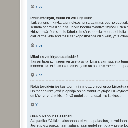
Ylös
Rekisteröidyin, mutta en voi kirjautua!
Tarkista ensin käyttäjätunnuksesi ja salasanasi. Jos ne ovat oik
seurata saamiasi ohjeita. Jotkut foorumit vaativat myös uusien tu
yhteydessä. Jos sinulle lähetettiin sähköpostia, seuraa ohjeita
olet varma, että antamasi sähköpostiosoite oli oikein, yritä ottaa
Ylös
Miksi en voi kirjautua sisään?
Tämän tapahtumiseen on useita syitä. Ensin, varmista että tunnuk
mahdollista, että sivuston omistajalla on asetusvirhe heidän pää
Ylös
Rekisteröidyin joskus aiemmin, mutta en voi enää kirjautua 
On mahdollista, että ylläpitäjä on poistanut käyttäjätilisi käytö
on käynyt, yritä rekisteröityä uudelleen ja osallistu keskusteluu
Ylös
Olen hukannut salasanani!
Älä panikoi! Vaikka salasanaasi ei voida palauttaa, se voidaan 
Jos et pysty asettamaan salasanaasi uudelleen, ota yhteyttä foo