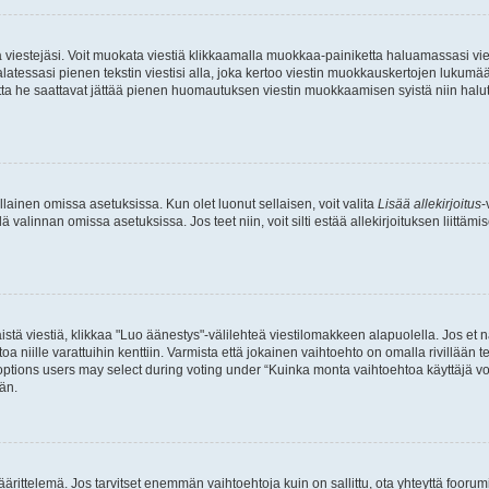
ia viestejäsi. Voit muokata viestiä klikkaamalla muokkaa-painiketta haluamassasi vies
n palatessasi pienen tekstin viestisi alla, joka kertoo viestin muokkauskertojen luk
 mutta he saattavat jättää pienen huomautuksen viestin muokkaamisen syistä niin halu
ellainen omissa asetuksissa. Kun olet luonut sellaisen, voit valita
Lisää allekirjoitus
-
lä valinnan omissa asetuksissa. Jos teet niin, voit silti estää allekirjoituksen liittäm
stä viestiä, klikkaa "Luo äänestys"-välilehteä viestilomakkeen alapuolella. Jos et näe
a niille varattuihin kenttiin. Varmista että jokainen vaihtoehto on omalla rivillään
 options users may select during voting under “Kuinka monta vaihtoehtoa käyttäjä voi
än.
ittelemä. Jos tarvitset enemmän vaihtoehtoja kuin on sallittu, ota yhteyttä foorumi