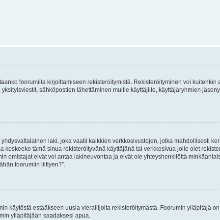
vitaanko foorumilla kirjoittamiseen rekisteröitymistä. Rekisteröityminen voi kuitenkin
 yksityisviestit, sähköpostien lähettäminen muille käyttäjille, käyttäjäryhmien jäs
hdysvaltalainen laki, joka vaatii kaikkien verkkosivustojen, jotka mahdollisesti kerää
a koskeeko tämä sinua rekisteröityvänä käyttäjänä tai verkkosivua jolle olet rekis
 omistajat eivät voi antaa lakineuvontaa ja eivät ole yhteyshenkilöitä minkäänla
ähän foorumiin liittyen?”.
nin käytöstä estääkseen uusia vierailijoita rekisteröitymästä. Foorumin ylläpitäjä on v
umin ylläpitäjään saadaksesi apua.