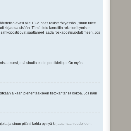
ttelit olevasi alle 13-vuotias rekisteröityessäsi, sinun tulee
it kirjautua sisään. Tämä tieto kerrottiin rekisteröitymisen
ai sähköpostit ovat saattaneet jäädä roskapostisuodattimeen. Jos
staaksesi, että sinulla ei ole porttikieltoja. On myös
neet pitkään aikaan pienentääkseen tietokantansa kokoa. Jos näin
jeita ja sinun pitäisi kohta pystyä kirjautumaan uudelleen.