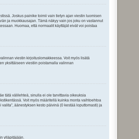
tissä. Joskus painike toimii vain tietyn ajan viestin luomisen
umäärän ja muokkausajan. Tämä näkyy vain jos joku on vastannut
tessaan. Huomaa, että normaalit käyttäjät eivät voi poistaa
valinnan viestin kirjoituslomakkeessa. Voit myös lisätä
isen yksittäiseen viestiin poistamalla valinnan
 tätä välilehteä, sinulla ei ole tarvittavia oikeuksia
 tekstikentässä. Voit myös määritellä kuinka monta vaihtoehtoa
 valita”, äänestyksen kesto päivinä (0 kestää loputtomasti) ja
n ylläpitäjään.