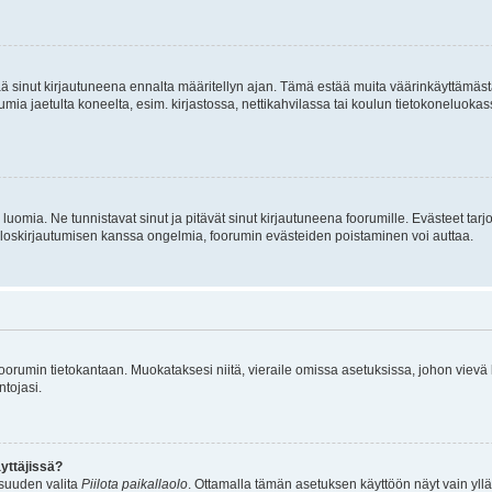
tää sinut kirjautuneena ennalta määritellyn ajan. Tämä estää muita väärinkäyttämäs
rumia jaetulta koneelta, esim. kirjastossa, nettikahvilassa tai koulun tietokoneluokas
luomia. Ne tunnistavat sinut ja pitävät sinut kirjautuneena foorumille. Evästeet tarj
i uloskirjautumisen kanssa ongelmia, foorumin evästeiden poistaminen voi auttaa.
n foorumin tietokantaan. Muokataksesi niitä, vieraile omissa asetuksissa, johon vievä
ntojasi.
yttäjissä?
isuuden valita
Piilota paikallaolo
. Ottamalla tämän asetuksen käyttöön näyt vain ylläpit