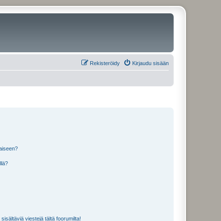
Rekisteröidy
Kirjaudu sisään
laiseen?
llä?
isältäviä viestejä tältä foorumilta!