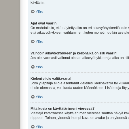
käyttäjiin.
Ylös
Ajat ovat väärin!
On mahdollista, että näytetty aika on eri aikavyöhykkeeltä kuin
että aikavyöhykkeen vaihtaminen, kuten monet muutkin asetukset o
Ylös
Vaihdoin aikavyöhykkeen ja kellonaika on silti väärin!
Jos olet varmasti valinnut oikean aikavyöhykkeen ja aika on silt
Ylös
Kieleni ei ole valittavana!
Joko ylläpitäjä ei ole asentanut kielellesi kielipakettia tai kuka
ei ole olemassa, voit luoda uuden käännöksen. Lisätietoja löyt
Ylös
Mitä kuvia on käyttäjänimeni vieressä?
Viestejä katsottaessa käyttäjänimen vieressä saattaa näkyä kaksi
riippuen. Toinen, yleensä isompi kuva on avatar ja on yleensä un
Ylös