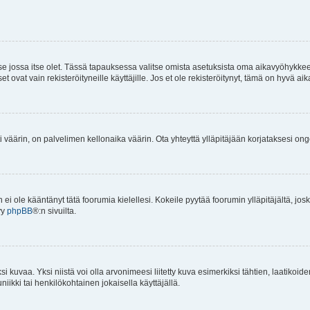
 se jossa itse olet. Tässä tapauksessa valitse omista asetuksista oma aikavyöhykke
vat vain rekisteröityneille käyttäjille. Jos et ole rekisteröitynyt, tämä on hyvä aik
i väärin, on palvelimen kellonaika väärin. Ota yhteyttä ylläpitäjään korjataksesi on
an ei ole kääntänyt tätä foorumia kielellesi. Kokeile pyytää foorumin ylläpitäjältä, jos
yy
phpBB
®:n sivuilta.
 kuvaa. Yksi niistä voi olla arvonimeesi liitetty kuva esimerkiksi tähtien, laatikoid
iikki tai henkilökohtainen jokaisella käyttäjällä.