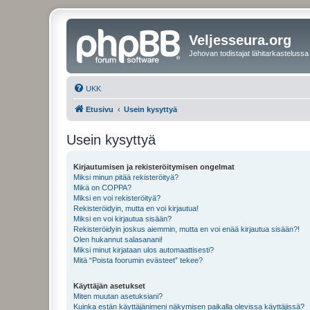
Veljesseura.org
Jehovan todistajat lähitarkastelussa
UKK
Etusivu
Usein kysyttyä
Usein kysyttyä
Kirjautumisen ja rekisteröitymisen ongelmat
Miksi minun pitää rekisteröityä?
Mikä on COPPA?
Miksi en voi rekisteröityä?
Rekisteröidyin, mutta en voi kirjautua!
Miksi en voi kirjautua sisään?
Rekisteröidyin joskus aiemmin, mutta en voi enää kirjautua sisään?!
Olen hukannut salasanani!
Miksi minut kirjataan ulos automaattisesti?
Mitä “Poista foorumin evästeet” tekee?
Käyttäjän asetukset
Miten muutan asetuksiani?
Kuinka estän käyttäjänimeni näkymisen paikalla olevissa käyttäjissä?