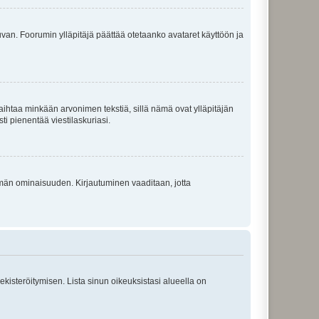
 kuvan. Foorumin ylläpitäjä päättää otetaanko avataret käyttöön ja
i vaihtaa minkään arvonimen tekstiä, sillä nämä ovat ylläpitäjän
sti pienentää viestilaskuriasi.
 tämän ominaisuuden. Kirjautuminen vaaditaan, jotta
 rekisteröitymisen. Lista sinun oikeuksistasi alueella on