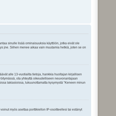
 antaa sinulle lisää ominaisuuksia käyttöön, jotka eivät ole
enyys jne. Siihen menee aikaa vain muutamia hetkiä, joten se on
vät alle 13-vuotiailta tietoja, hankkia huoltajan kirjallisen
teröitymässä, ota yhteyttä oikeudelliseen neuvonantajaan
isissa lakiasioissa, lukuunottamatta kysymystä “Keneen minun
oinut myös asettaa porttikiellon IP-osoitteellesi tai estänyt