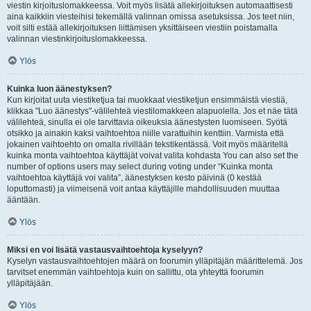
viestin kirjoituslomakkeessa. Voit myös lisätä allekirjoituksen automaattisesti
aina kaikkiin viesteihisi tekemällä valinnan omissa asetuksissa. Jos teet niin,
voit silti estää allekirjoituksen liittämisen yksittäiseen viestiin poistamalla
valinnan viestinkirjoituslomakkeessa.
Ylös
Kuinka luon äänestyksen?
Kun kirjoitat uuta viestiketjua tai muokkaat viestiketjun ensimmäistä viestiä,
klikkaa "Luo äänestys"-välilehteä viestilomakkeen alapuolella. Jos et näe tätä
välilehteä, sinulla ei ole tarvittavia oikeuksia äänestysten luomiseen. Syötä
otsikko ja ainakin kaksi vaihtoehtoa niille varattuihin kenttiin. Varmista että
jokainen vaihtoehto on omalla rivillään tekstikentässä. Voit myös määritellä
kuinka monta vaihtoehtoa käyttäjät voivat valita kohdasta You can also set the
number of options users may select during voting under “Kuinka monta
vaihtoehtoa käyttäjä voi valita”, äänestyksen kesto päivinä (0 kestää
loputtomasti) ja viimeisenä voit antaa käyttäjille mahdollisuuden muuttaa
ääntään.
Ylös
Miksi en voi lisätä vastausvaihtoehtoja kyselyyn?
Kyselyn vastausvaihtoehtojen määrä on foorumin ylläpitäjän määrittelemä. Jos
tarvitset enemmän vaihtoehtoja kuin on sallittu, ota yhteyttä foorumin
ylläpitäjään.
Ylös