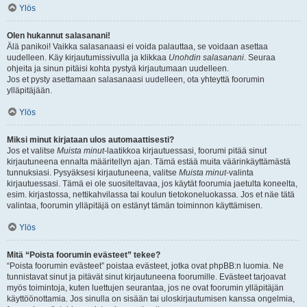
Ylös
Olen hukannut salasanani!
Älä panikoi! Vaikka salasanaasi ei voida palauttaa, se voidaan asettaa
uudelleen. Käy kirjautumissivulla ja klikkaa
Unohdin salasanani
. Seuraa
ohjeita ja sinun pitäisi kohta pystyä kirjautumaan uudelleen.
Jos et pysty asettamaan salasanaasi uudelleen, ota yhteyttä foorumin
ylläpitäjään.
Ylös
Miksi minut kirjataan ulos automaattisesti?
Jos et valitse
Muista minut
-laatikkoa kirjautuessasi, foorumi pitää sinut
kirjautuneena ennalta määritellyn ajan. Tämä estää muita väärinkäyttämästä
tunnuksiasi. Pysyäksesi kirjautuneena, valitse
Muista minut
-valinta
kirjautuessasi. Tämä ei ole suositeltavaa, jos käytät foorumia jaetulta koneelta,
esim. kirjastossa, nettikahvilassa tai koulun tietokoneluokassa. Jos et näe tätä
valintaa, foorumin ylläpitäjä on estänyt tämän toiminnon käyttämisen.
Ylös
Mitä “Poista foorumin evästeet” tekee?
“Poista foorumin evästeet” poistaa evästeet, jotka ovat phpBB:n luomia. Ne
tunnistavat sinut ja pitävät sinut kirjautuneena foorumille. Evästeet tarjoavat
myös toimintoja, kuten luettujen seurantaa, jos ne ovat foorumin ylläpitäjän
käyttöönottamia. Jos sinulla on sisään tai uloskirjautumisen kanssa ongelmia,