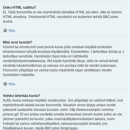
Onko HTML sallittu?
Ei. Tällä foorumilla ei ole mahdollista lähettää HTML:ää siten, että se toimisi
HTML-koodina. Yleisimmät HTML-muotoilut voi kuitenkin tehdä BBCoden
avulla.
Ylös
Mitä ovat hymiöt?
Hymiöt tai emoticonit ovat pieniä kuvia joita voidaan käyttää tunteiden
ilmaisemiseen lyhyitä koodeja käyttämällä. Esimerkiksi :) tarkoittaa iloista ja :(
tarkoittaa surullista. Hymiöiden täysi lista on nähtävillä
viestinlähetyslomakkeessa. Älä käytä hymiöitä liikaa, sillä ne voivat tehdä
viestistä lukukelvottoman ja valvoja voi poistaa niitä tai viestin kokonaan.
Foorumin ylläpitäjä on voinut myös määritellä rajan yksittäisen viestin
hymiöiden määrälle.
Ylös
Voinko lähettää kuvia?
Kyllä, kuvia voidaan käyttää viesteissäsi. Jos ylläpitäjä on sallinut liitteet, voit
mahdollisesti ladata kuvan foorumille. Muutoin sinun täytyy antaa osoite
julkisesti saatavilla olevaan kuvaan, esim. http://www.example.com/my-
picture.gif. Et voi antaa osoitetta omalla koneellasi oleviin kuviin (ellei se ole
yleinen palvelin) tai kuviin, jotka ovat käyttäjätunnistuksen takana, esim.
hotmail tai yahoo sähköpostilaatikot, salasanasuojatut sivustot, jne.
Näyttääksesi kuvan, käytä BBCoden [img]-tagia.