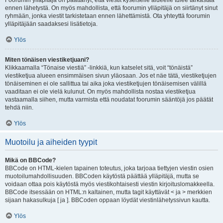
Foorumin ylläpitäjä on päättänyt, että viestit kyseiselle alueelle tulee tarkastaa
ennen lähetystä. On myös mahdollista, että foorumin ylläpitäjä on siirtänyt sinut
ryhmään, jonka viestit tarkistetaan ennen lähettämistä. Ota yhteyttä foorumin
ylläpitäjään saadaksesi lisätietoja.
Ylös
Miten tönäisen viestiketjuani?
Klikkaamalla “Tönaise viestiä” -linkkiä, kun katselet sitä, voit “tönäistä”
viestiketjua alueen ensimmäisen sivun yläosaan. Jos et näe tätä, viestiketjujen
tönäiseminen ei ole sallittua tai aika joka viestiketjujen tönäisemisen välillä
vaaditaan ei ole vielä kulunut. On myös mahdollista nostaa viestiketjua
vastaamalla siihen, mutta varmista että noudatat foorumin sääntöjä jos päätät
tehdä niin.
Ylös
Muotoilu ja aiheiden tyypit
Mikä on BBCode?
BBCode on HTML-kielen tapainen toteutus, joka tarjoaa tiettyjen viestin osien
muotoilumahdollisuuden. BBCoden käytöstä päättää ylläpitäjä, mutta se
voidaan ottaa pois käytöstä myös viestikohtaisesti viestin kirjoituslomakkeella.
BBCode itsessään on HTML:n kaltainen, mutta tagit käyttävät < ja > merkkien
sijaan hakasulkuja [ ja ]. BBCoden oppaan löydät viestinlähetyssivun kautta.
Ylös