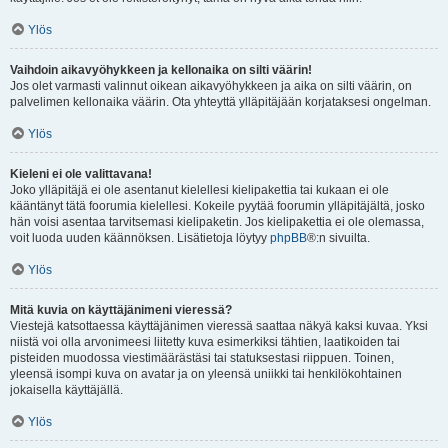
Ylös
Vaihdoin aikavyöhykkeen ja kellonaika on silti väärin!
Jos olet varmasti valinnut oikean aikavyöhykkeen ja aika on silti väärin, on
palvelimen kellonaika väärin. Ota yhteyttä ylläpitäjään korjataksesi ongelman.
Ylös
Kieleni ei ole valittavana!
Joko ylläpitäjä ei ole asentanut kielellesi kielipakettia tai kukaan ei ole
kääntänyt tätä foorumia kielellesi. Kokeile pyytää foorumin ylläpitäjältä, josko
hän voisi asentaa tarvitsemasi kielipaketin. Jos kielipakettia ei ole olemassa,
voit luoda uuden käännöksen. Lisätietoja löytyy
phpBB
®:n sivuilta.
Ylös
Mitä kuvia on käyttäjänimeni vieressä?
Viestejä katsottaessa käyttäjänimen vieressä saattaa näkyä kaksi kuvaa. Yksi
niistä voi olla arvonimeesi liitetty kuva esimerkiksi tähtien, laatikoiden tai
pisteiden muodossa viestimäärästäsi tai statuksestasi riippuen. Toinen,
yleensä isompi kuva on avatar ja on yleensä uniikki tai henkilökohtainen
jokaisella käyttäjällä.
Ylös