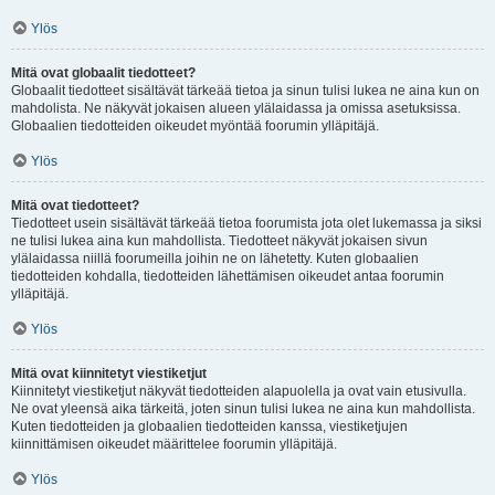
Ylös
Mitä ovat globaalit tiedotteet?
Globaalit tiedotteet sisältävät tärkeää tietoa ja sinun tulisi lukea ne aina kun on
mahdolista. Ne näkyvät jokaisen alueen ylälaidassa ja omissa asetuksissa.
Globaalien tiedotteiden oikeudet myöntää foorumin ylläpitäjä.
Ylös
Mitä ovat tiedotteet?
Tiedotteet usein sisältävät tärkeää tietoa foorumista jota olet lukemassa ja siksi
ne tulisi lukea aina kun mahdollista. Tiedotteet näkyvät jokaisen sivun
ylälaidassa niillä foorumeilla joihin ne on lähetetty. Kuten globaalien
tiedotteiden kohdalla, tiedotteiden lähettämisen oikeudet antaa foorumin
ylläpitäjä.
Ylös
Mitä ovat kiinnitetyt viestiketjut
Kiinnitetyt viestiketjut näkyvät tiedotteiden alapuolella ja ovat vain etusivulla.
Ne ovat yleensä aika tärkeitä, joten sinun tulisi lukea ne aina kun mahdollista.
Kuten tiedotteiden ja globaalien tiedotteiden kanssa, viestiketjujen
kiinnittämisen oikeudet määrittelee foorumin ylläpitäjä.
Ylös