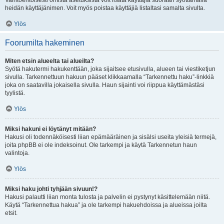
Vaihtoehtoisesti omista asetuksista voit lisätä käyttäjiä suoraan syöttämällä
heidän käyttäjänimen. Voit myös poistaa käyttäjiä listaltasi samalta sivulta.
Ylös
Foorumilta hakeminen
Miten etsin alueelta tai alueilta?
Syötä hakutermi hakukenttään, joka sijaitsee etusivulla, alueen tai viestiketjun
sivulla. Tarkennettuun hakuun pääset klikkaamalla “Tarkennettu haku”-linkkiä
joka on saatavilla jokaisella sivulla. Haun sijainti voi riippua käyttämästäsi
tyylistä.
Ylös
Miksi hakuni ei löytänyt mitään?
Hakusi oli todennäköisesti liian epämääräinen ja sisälsi useita yleisiä termejä,
joita phpBB ei ole indeksoinut. Ole tarkempi ja käytä Tarkennetun haun
valintoja.
Ylös
Miksi haku johti tyhjään sivuun!?
Hakusi palautti liian monta tulosta ja palvelin ei pystynyt käsittelemään niitä.
Käytä “Tarkennettua hakua” ja ole tarkempi hakuehdoissa ja alueissa joilta
etsit.