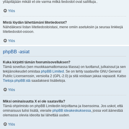
ylläpitäjään mikäli et ole varma mitkä tiedostot ovat sallittuja..
Ylös
Mistä löydän lähettämäni liitetiedostot?
Nähdäksesi listan liitetiedostoistasi, mene omiin asetuksiin ja seuraa linkkejä
liitetiedostot-osioon.
Ylös
phpBB -asiat
Kuka kirjoitti tämän foorumisovelluksen?
Tämä sovellus (sen muokkaamattomassa tilassa) on tuottanut, julkaissut ja sen
tekijänoikeudet omistaa
phpBB Limited
. Se on tehty saataville GNU General
Public Licensenssin, versiolla 2 (GPL-2.0) ja sitä voidaan jakaa vapaasti. Katso
Tietoja phpBB:stä
saadaksesi lisätietoja.
Ylös
Miksi ominaisuutta X ei ole saatavilla?
Tämä ohjelmisto on phpBB Limitedin kirjoittama ja lisensoima. Jos uskot, että
ominaisuus tulisi lisätä, vieraile
phpBB ideakeskuksessa
, jossa voit äänestää
olemassa olevia ideoita tai lähettää uuden.
Ylös