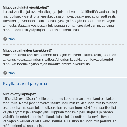
Mitä ovat lukitut viestiketjut?
Lukitut viestiketjut ovat viestiketjuja, joihin ei voi enää lähettää vastauksia ja
mahdolliset kyselyt joita viestiketjussa oli, ovat päättyneet automaattisesti.
Viestiketjuja voidaan lukita useista syistä ylläpitäjän tai foorumin valvojan
toimesta. Saatat myös pystyä lukitsemaan oman viestiketjusi, mutta tämä
riippuu foorumin ylläpitäjän antamista oikeuksista.
Ylös
Mitä ovat aiheiden kuvakkeet?
Aiheiden kuvakkeet ovat aiheen aloittajan valitsemia kuvakkeita joiden on
tarkoitus kuvastaa niiden sisältöä. Aiheiden kuvakkeiden käyttöoikeudet
riippuvat foorumin ylläpitäjän määrittelemistä oikeuksista.
Ylös
Käyttäjätasot ja ryhmät
Mitä ovat ylläpitäjät?
Ylläpitäjät ovat jäseniä joille on annettu korkeimman tason kontrolli koko
foorumiin. Nämä jäsenet voivat hallita foorumin kaikkia foorumin toiminnan
osa-alueita, mukaan lukien oikeuksien asettaminen, käyttäjien porttikiellot,
käyttäjäryhmät ja valvojat yms., riippuen foorumin perustajasta ja hänen
ylläpitäjille määrittelemistä oikeuksista. Heillä saattaa olla myös täydet
valvojan oikeudet kaikilla keskustelualueilla, riippuen foorumin perustajan
määrittelemistä asetuksista.