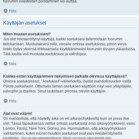
foorumin evästeiden poistaminen voi auttaa.
Ylös
Käyttäjän asetukset
Miten muutan asetuksiani?
Jos olet rekisteröitynyt käyttäjä, kaikki asetuksesi tallennetaan foorumin
tietokantaan. Muokataksesi niitä, vieraile omissa asetuksissa, johon vievä
linkki löytyy yleensä klikkaamalla käyttäjänimeäsi foorumin sivujen ylälaidassa.
Tätä kautta voit muokata asetuksiasi ja valintojasi.
Ylös
Kuinka estän käyttäjänimeni näkymisen paikalla olevissa käyttäjissä?
Omissa asetuksissasi, “Asetukset”-välilehdellä, löydät mahdollisuuden valita
Piilota paikallaolo
. Ottamalla tämän asetuksen käyttöön näyt vain ylläpitäjille,
valvojille ja itsellesi. Sinut lasketaan piilossa oleviin käyttäjiin.
Ylös
Ajat ovat väärin!
On mahdollista, että näytetty aika on eri aikavyöhykkeeltä kuin se jossa itse
olet. Tässä tapauksessa valitse omista asetuksista oma aikavyöhykkeesi, esim.
Lontoo, Pariisi, New York, Sidney, jne. Huomaathan, että aikavyöhykkeen
vaihtaminen, kuten monet muutkin asetukset ovat vain rekisteröityneille
käyttäjille. Jos et ole rekisteröitynyt, tämä on hyvä aika tehdä niin.