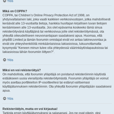
Ylös
Mikä on COPPA?
COPPA, tai Children’s Online Privacy Protection Act of 1998, on
yhdysvaltalainen laki, joka vaatii kaikkien verkkosivustojen, jotka mahdollisesti
keräävät alle 13-vuotiailta tietoja, hankkia huoltajan kirjallisen luvan tietojen
keräämiseen alle 13-vuotiaalta. Jos olet epävarma koskeeko tämä sinua
rekisteröityvänä käyttäjänä tai verkkosivua jolle olet rekisteröitymässä, ota
yhteyttä oikeudelliseen neuvonantajaan saadaksesi apua. Huomaa, että
phpBB Limited ja tämän foorumin omistajat eivät voi antaa lakineuvontaa ja
eivät ole yhteyshenkilöitä minkäänlaisissa lakiasioissa, lukuunottamatta
kysymystä “Keneen minun tulee olla yhteydessä väärinkäytöstapauksissa tai
lakiasioissa tähän foorumiin liittyen?”.
Ylös
Miksi en voi rekisteröityä?
On mahdollista, että foorumin ylläpitäjä on poistanut rekisteröinnin käytöstä
estääkseen uusia vierailijoita rekisteröitymästä. Foorumin ylläpitäjä on voinut
myös asettaa porttikiellon IP-osoitteellesi tai estänyt valitsemasi
käyttäjätunnuksen rekisteröinnin. Ota yhteyttä foorumin ylläpitäjään saadaksesi
apua.
Ylös
Rekisteröidyin, mutta en voi kirjautua!
Tarkista ensin käyttäjätunnuksesi ja salasanasi. Jos ne ovat oikein, yksi