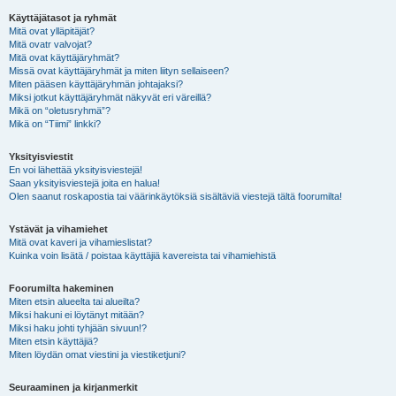
Käyttäjätasot ja ryhmät
Mitä ovat ylläpitäjät?
Mitä ovatr valvojat?
Mitä ovat käyttäjäryhmät?
Missä ovat käyttäjäryhmät ja miten liityn sellaiseen?
Miten pääsen käyttäjäryhmän johtajaksi?
Miksi jotkut käyttäjäryhmät näkyvät eri väreillä?
Mikä on “oletusryhmä”?
Mikä on “Tiimi” linkki?
Yksityisviestit
En voi lähettää yksityisviestejä!
Saan yksityisviestejä joita en halua!
Olen saanut roskapostia tai väärinkäytöksiä sisältäviä viestejä tältä foorumilta!
Ystävät ja vihamiehet
Mitä ovat kaveri ja vihamieslistat?
Kuinka voin lisätä / poistaa käyttäjiä kavereista tai vihamiehistä
Foorumilta hakeminen
Miten etsin alueelta tai alueilta?
Miksi hakuni ei löytänyt mitään?
Miksi haku johti tyhjään sivuun!?
Miten etsin käyttäjiä?
Miten löydän omat viestini ja viestiketjuni?
Seuraaminen ja kirjanmerkit