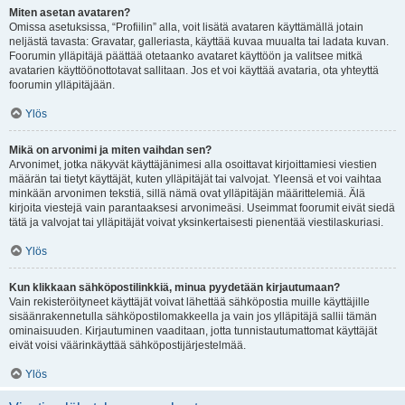
Miten asetan avataren?
Omissa asetuksissa, “Profiilin” alla, voit lisätä avataren käyttämällä jotain
neljästä tavasta: Gravatar, galleriasta, käyttää kuvaa muualta tai ladata kuvan.
Foorumin ylläpitäjä päättää otetaanko avataret käyttöön ja valitsee mitkä
avatarien käyttöönottotavat sallitaan. Jos et voi käyttää avataria, ota yhteyttä
foorumin ylläpitäjään.
Ylös
Mikä on arvonimi ja miten vaihdan sen?
Arvonimet, jotka näkyvät käyttäjänimesi alla osoittavat kirjoittamiesi viestien
määrän tai tietyt käyttäjät, kuten ylläpitäjät tai valvojat. Yleensä et voi vaihtaa
minkään arvonimen tekstiä, sillä nämä ovat ylläpitäjän määrittelemiä. Älä
kirjoita viestejä vain parantaaksesi arvonimeäsi. Useimmat foorumit eivät siedä
tätä ja valvojat tai ylläpitäjät voivat yksinkertaisesti pienentää viestilaskuriasi.
Ylös
Kun klikkaan sähköpostilinkkiä, minua pyydetään kirjautumaan?
Vain rekisteröityneet käyttäjät voivat lähettää sähköpostia muille käyttäjille
sisäänrakennetulla sähköpostilomakkeella ja vain jos ylläpitäjä sallii tämän
ominaisuuden. Kirjautuminen vaaditaan, jotta tunnistautumattomat käyttäjät
eivät voisi väärinkäyttää sähköpostijärjestelmää.
Ylös