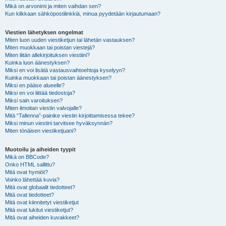
Mikä on arvonimi ja miten vaihdan sen?
Kun klikkaan sähköpostilinkkiä, minua pyydetään kirjautumaan?
Viestien lähetyksen ongelmat
Miten luon uuden viestiketjun tai lähetän vastauksen?
Miten muokkaan tai poistan viestejä?
Miten liitän allekirjoituksen viestiini?
Kuinka luon äänestyksen?
Miksi en voi lisätä vastausvaihtoehtoja kyselyyn?
Kuinka muokkaan tai poistan äänestyksen?
Miksi en pääse alueelle?
Miksi en voi liittää tiedostoja?
Miksi sain varoituksen?
Miten ilmoitan viestin valvojalle?
Mitä “Tallenna”-painike viestin kirjoittamisessa tekee?
Miksi minun viestini tarvitsee hyväksynnän?
Miten tönäisen viestiketjuani?
Muotoilu ja aiheiden tyypit
Mikä on BBCode?
Onko HTML sallittu?
Mitä ovat hymiöt?
Voinko lähettää kuvia?
Mitä ovat globaalit tiedotteet?
Mitä ovat tiedotteet?
Mitä ovat kiinnitetyt viestiketjut
Mitä ovat lukitut viestiketjut?
Mitä ovat aiheiden kuvakkeet?