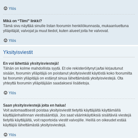
Ylös
Mikä on “Tiimi” linkki?
Tämä sivu näyttää sinulle listan foorumin henkilökunnasta, mukaanluettuna
ylläpitäjät, valvojat ja muut tiedot, kuten alueet joita he valvovat.
Ylös
Yksityisviestit
En voi lähettää yksityisviestejä!
Tähän on kolme mahdollista syytä. Et ole rekisteröitynyt ja/tai kirjautunut
sisään, foorumin ylläpitäjä on poistanut yksityisviestit käytöstä koko foorumilta
tai foorumin ylläpitäjä on estänyt sinua lähettämästä yksityisviestejä. Ota
yhteyttä foorumin ylläpitäjään saadaksesi lisätietoja.
Ylös
Saan yksityisviestejä joita en halua!
Voit automaattisesti poistaa yksityisviestit tietyltä käyttäjältä käyttämällä
käyttäjänhallinnan viestisääntöjä. Jos saat väärinkäytöksiä sisältäviä viestejä
tietyltä käyttäjältä, voit raportoida viestit valvojille. Heillä on oikeudet estää
käyttäjiä lähettämästä yksityisviestejä.
Ylös