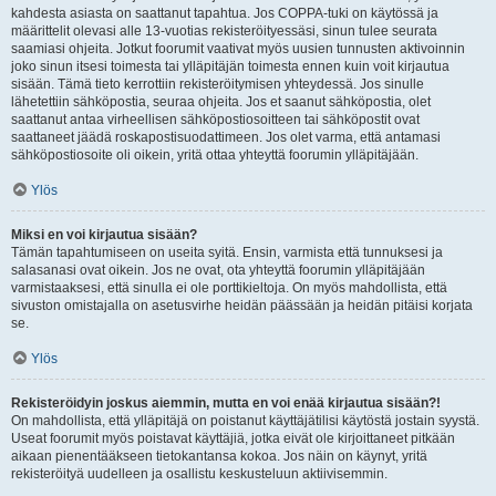
kahdesta asiasta on saattanut tapahtua. Jos COPPA-tuki on käytössä ja
määrittelit olevasi alle 13-vuotias rekisteröityessäsi, sinun tulee seurata
saamiasi ohjeita. Jotkut foorumit vaativat myös uusien tunnusten aktivoinnin
joko sinun itsesi toimesta tai ylläpitäjän toimesta ennen kuin voit kirjautua
sisään. Tämä tieto kerrottiin rekisteröitymisen yhteydessä. Jos sinulle
lähetettiin sähköpostia, seuraa ohjeita. Jos et saanut sähköpostia, olet
saattanut antaa virheellisen sähköpostiosoitteen tai sähköpostit ovat
saattaneet jäädä roskapostisuodattimeen. Jos olet varma, että antamasi
sähköpostiosoite oli oikein, yritä ottaa yhteyttä foorumin ylläpitäjään.
Ylös
Miksi en voi kirjautua sisään?
Tämän tapahtumiseen on useita syitä. Ensin, varmista että tunnuksesi ja
salasanasi ovat oikein. Jos ne ovat, ota yhteyttä foorumin ylläpitäjään
varmistaaksesi, että sinulla ei ole porttikieltoja. On myös mahdollista, että
sivuston omistajalla on asetusvirhe heidän päässään ja heidän pitäisi korjata
se.
Ylös
Rekisteröidyin joskus aiemmin, mutta en voi enää kirjautua sisään?!
On mahdollista, että ylläpitäjä on poistanut käyttäjätilisi käytöstä jostain syystä.
Useat foorumit myös poistavat käyttäjiä, jotka eivät ole kirjoittaneet pitkään
aikaan pienentääkseen tietokantansa kokoa. Jos näin on käynyt, yritä
rekisteröityä uudelleen ja osallistu keskusteluun aktiivisemmin.