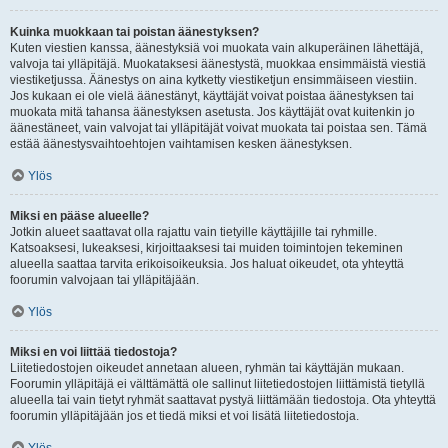
Kuinka muokkaan tai poistan äänestyksen?
Kuten viestien kanssa, äänestyksiä voi muokata vain alkuperäinen lähettäjä,
valvoja tai ylläpitäjä. Muokataksesi äänestystä, muokkaa ensimmäistä viestiä
viestiketjussa. Äänestys on aina kytketty viestiketjun ensimmäiseen viestiin.
Jos kukaan ei ole vielä äänestänyt, käyttäjät voivat poistaa äänestyksen tai
muokata mitä tahansa äänestyksen asetusta. Jos käyttäjät ovat kuitenkin jo
äänestäneet, vain valvojat tai ylläpitäjät voivat muokata tai poistaa sen. Tämä
estää äänestysvaihtoehtojen vaihtamisen kesken äänestyksen.
Ylös
Miksi en pääse alueelle?
Jotkin alueet saattavat olla rajattu vain tietyille käyttäjille tai ryhmille.
Katsoaksesi, lukeaksesi, kirjoittaaksesi tai muiden toimintojen tekeminen
alueella saattaa tarvita erikoisoikeuksia. Jos haluat oikeudet, ota yhteyttä
foorumin valvojaan tai ylläpitäjään.
Ylös
Miksi en voi liittää tiedostoja?
Liitetiedostojen oikeudet annetaan alueen, ryhmän tai käyttäjän mukaan.
Foorumin ylläpitäjä ei välttämättä ole sallinut liitetiedostojen liittämistä tietyllä
alueella tai vain tietyt ryhmät saattavat pystyä liittämään tiedostoja. Ota yhteyttä
foorumin ylläpitäjään jos et tiedä miksi et voi lisätä liitetiedostoja.