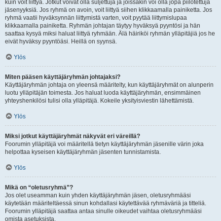
kuin voit liittyä. Jotkut voivat olla suljettuja ja joissakin voi olla jopa piilotettuja
jäsenyyksiä. Jos ryhmä on avoin, voit liittyä siihen klikkaamalla painiketta. Jos
ryhmä vaatii hyväksynnän liittymistä varten, voit pyytää liittymislupaa
klikkaamalla painiketta. Ryhmän johtajan täytyy hyväksyä pyyntösi ja hän
saattaa kysyä miksi haluat liittyä ryhmään. Älä häiriköi ryhmän ylläpitäjiä jos he
eivät hyväksy pyyntöäsi. Heillä on syynsä.
Ylös
Miten pääsen käyttäjäryhmän johtajaksi?
Käyttäjäryhmän johtaja on yleensä määritelty, kun käyttäjäryhmät on alunperin
luotu ylläpitäjän toimesta. Jos haluat luoda käyttäjäryhmän, ensimmäinen
yhteyshenkilösi tulisi olla ylläpitäjä. Kokeile yksityisviestin lähettämistä.
Ylös
Miksi jotkut käyttäjäryhmät näkyvät eri väreillä?
Foorumin ylläpitäjä voi määritellä tietyn käyttäjäryhmän jäsenille värin joka
helpottaa kyseisen käyttäjäryhmän jäsenten tunnistamista.
Ylös
Mikä on “oletusryhmä”?
Jos olet useamman kuin yhden käyttäjäryhmän jäsen, oletusryhmääsi
käytetään määriteltäessä sinun kohdallasi käytettävää ryhmäväriä ja titteliä.
Foorumin ylläpitäjä saattaa antaa sinulle oikeudet vaihtaa oletusryhmääsi
omista asetuksista.