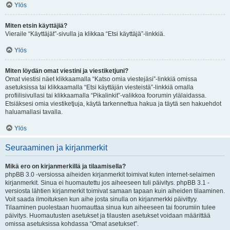
Ylös
Miten etsin käyttäjiä?
Vieraile “Käyttäjät”-sivulla ja klikkaa “Etsi käyttäjä”-linkkiä.
Ylös
Miten löydän omat viestini ja viestiketjuni?
Omat viestisi näet klikkaamalla “Katso omia viestejäsi”-linkkiä omissa
asetuksissa tai klikkaamalla “Etsi käyttäjän viesteistä”-linkkiä omalla
profiilisivullasi tai klikkaamalla “Pikalinkit”-valikkoa foorumin ylälaidassa.
Etsiäksesi omia viestiketjuja, käytä tarkennettua hakua ja täytä sen hakuehdot
haluamallasi tavalla.
Ylös
Seuraaminen ja kirjanmerkit
Mikä ero on kirjanmerkillä ja tilaamisella?
phpBB 3.0 -versiossa aiheiden kirjanmerkit toimivat kuten internet-selaimen
kirjanmerkit. Sinua ei huomautettu jos aiheeseen tuli päivitys. phpBB 3.1 -
versiosta lähtien kirjanmerkit toimivat samaan tapaan kuin aiheiden tilaaminen.
Voit saada ilmoituksen kun aihe josta sinulla on kirjanmerkki päivittyy.
Tilaaminen puolestaan huomauttaa sinua kun aiheeseen tai foorumiin tulee
päivitys. Huomautusten asetukset ja tilausten asetukset voidaan määrittää
omissa asetuksissa kohdassa “Omat asetukset”.