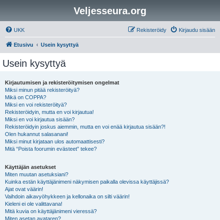
Veljesseura.org
UKK
Rekisteröidy
Kirjaudu sisään
Etusivu
Usein kysyttyä
Usein kysyttyä
Kirjautumisen ja rekisteröitymisen ongelmat
Miksi minun pitää rekisteröityä?
Mikä on COPPA?
Miksi en voi rekisteröityä?
Rekisteröidyin, mutta en voi kirjautua!
Miksi en voi kirjautua sisään?
Rekisteröidyin joskus aiemmin, mutta en voi enää kirjautua sisään?!
Olen hukannut salasanani!
Miksi minut kirjataan ulos automaattisesti?
Mitä “Poista foorumin evästeet” tekee?
Käyttäjän asetukset
Miten muutan asetuksiani?
Kuinka estän käyttäjänimeni näkymisen paikalla olevissa käyttäjissä?
Ajat ovat väärin!
Vaihdoin aikavyöhykkeen ja kellonaika on silti väärin!
Kieleni ei ole valittavana!
Mitä kuvia on käyttäjänimeni vieressä?
Miten asetan avataren?