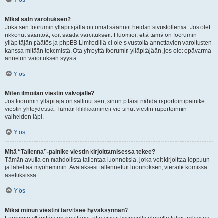
Ylös
Miksi sain varoituksen?
Jokaisen foorumin ylläpitäjällä on omat säännöt heidän sivustollensa. Jos olet
rikkonut sääntöä, voit saada varoituksen. Huomioi, että tämä on foorumin
ylläpitäjän päätös ja phpBB Limitedillä ei ole sivustolla annettavien varoitusten
kanssa mitään tekemistä. Ota yhteyttä foorumin ylläpitäjään, jos olet epävarma
annetun varoituksen syystä.
Ylös
Miten ilmoitan viestin valvojalle?
Jos foorumin ylläpitäjä on sallinut sen, sinun pitäisi nähdä raportointipainike
viestin yhteydessä. Tämän klikkaaminen vie sinut viestin raportoinnin
vaiheiden läpi.
Ylös
Mitä “Tallenna”-painike viestin kirjoittamisessa tekee?
Tämän avulla on mahdollista tallentaa luonnoksia, jotka voit kirjoittaa loppuun
ja lähettää myöhemmin. Avataksesi tallennetun luonnoksen, vieraile komissa
asetuksissa.
Ylös
Miksi minun viestini tarvitsee hyväksynnän?