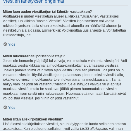
Viestien lähetyksen ongelmat
Miten luon uuden viestiketjun tai lähetän vastauksen?
Aloittaaksesi uuden viestiketjun alueella, klikkaa "Uusi Aihe". Vastataksesi
viestiketjuun klikkaa "Vastaa Viestiin". Viestien kirjoittaminen voi vaatia
rekisteröitymisen. Lista sinun oikeuksistasi alueella on nähtävillä alueen ja
viestiketjun alalaidassa. Esimerkiksi: Voit kirjoittaa uusia viestejä, Voit lähettää
liitetiedostoja, jne.
Ylös
Miten muokkaan tai poistan viestejä?
Jos et ole foorumin ylläpitäjä tai valvoja, voit muokata vain omia viestejäsi. Voit
muokata viestiä klikkaamalla muokkaa-painiketta haluamassasi viestissä.
Joskus painike toimii vain tietyn ajan viestin luomisen jälkeen. Jos joku on jo
vastannut viestiin, löydät viestiketjuun palatessasi pienen tekstin viestisi alla,
joka kertoo viestin muokkauskertojen lukumäärän ja muokkausajan. Tämä
näkyy vain jos joku on vastannut viestiin. Se ei näy, jos valvoja tai ylläpitäjä
muokkaa viestiä, mutta he saattavat jättää pienen huomautuksen viestin
muokkaamisen syistä niin halutessaan. Huomaa, että normaalit käyttäjät eivät
voi poistaa viestejä, jos niihin on joku vastannut.
Ylös
Miten liitän allekirjoituksen viestiini?
Lisätäksesi allekirjoituksen viestiisi, sinun täytyy ensin luoda sellainen omissa
asetuksissa. Kun olet luonut sellaisen, voit valita
Lisää allekirjoitus
-valinnan