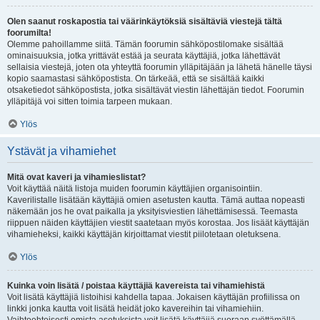
Olen saanut roskapostia tai väärinkäytöksiä sisältäviä viestejä tältä
foorumilta!
Olemme pahoillamme siitä. Tämän foorumin sähköpostilomake sisältää
ominaisuuksia, jotka yrittävät estää ja seurata käyttäjiä, jotka lähettävät
sellaisia viestejä, joten ota yhteyttä foorumin ylläpitäjään ja lähetä hänelle täysi
kopio saamastasi sähköpostista. On tärkeää, että se sisältää kaikki
otsaketiedot sähköpostista, jotka sisältävät viestin lähettäjän tiedot. Foorumin
ylläpitäjä voi sitten toimia tarpeen mukaan.
Ylös
Ystävät ja vihamiehet
Mitä ovat kaveri ja vihamieslistat?
Voit käyttää näitä listoja muiden foorumin käyttäjien organisointiin.
Kaverilistalle lisätään käyttäjiä omien asetusten kautta. Tämä auttaa nopeasti
näkemään jos he ovat paikalla ja yksityisviestien lähettämisessä. Teemasta
riippuen näiden käyttäjien viestit saatetaan myös korostaa. Jos lisäät käyttäjän
vihamieheksi, kaikki käyttäjän kirjoittamat viestit piilotetaan oletuksena.
Ylös
Kuinka voin lisätä / poistaa käyttäjiä kavereista tai vihamiehistä
Voit lisätä käyttäjiä listoihisi kahdella tapaa. Jokaisen käyttäjän profiilissa on
linkki jonka kautta voit lisätä heidät joko kavereihin tai vihamiehiin.