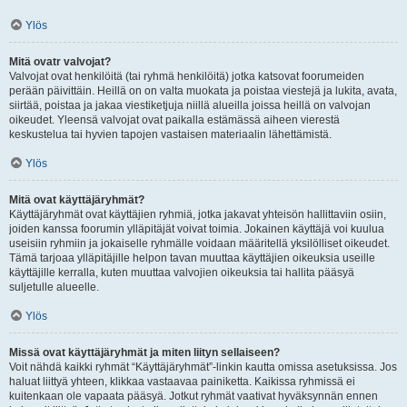
Ylös
Mitä ovatr valvojat?
Valvojat ovat henkilöitä (tai ryhmä henkilöitä) jotka katsovat foorumeiden
perään päivittäin. Heillä on on valta muokata ja poistaa viestejä ja lukita, avata,
siirtää, poistaa ja jakaa viestiketjuja niillä alueilla joissa heillä on valvojan
oikeudet. Yleensä valvojat ovat paikalla estämässä aiheen vierestä
keskustelua tai hyvien tapojen vastaisen materiaalin lähettämistä.
Ylös
Mitä ovat käyttäjäryhmät?
Käyttäjäryhmät ovat käyttäjien ryhmiä, jotka jakavat yhteisön hallittaviin osiin,
joiden kanssa foorumin ylläpitäjät voivat toimia. Jokainen käyttäjä voi kuulua
useisiin ryhmiin ja jokaiselle ryhmälle voidaan määritellä yksilölliset oikeudet.
Tämä tarjoaa ylläpitäjille helpon tavan muuttaa käyttäjien oikeuksia useille
käyttäjille kerralla, kuten muuttaa valvojien oikeuksia tai hallita pääsyä
suljetulle alueelle.
Ylös
Missä ovat käyttäjäryhmät ja miten liityn sellaiseen?
Voit nähdä kaikki ryhmät “Käyttäjäryhmät”-linkin kautta omissa asetuksissa. Jos
haluat liittyä yhteen, klikkaa vastaavaa painiketta. Kaikissa ryhmissä ei
kuitenkaan ole vapaata pääsyä. Jotkut ryhmät vaativat hyväksynnän ennen