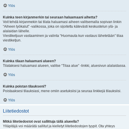
Ylös
Kuinka teen kirjanmerkin tai seuraan haluamaani aihetta?
Voit tehdä kirjanmekin tai tilata haluamasi aiheen valitsemalla sopivan linkin
“Aiheen työkalut” -valikossa, joka on sijoitettu kätevästi keskustelun ylä- ja
alalaidan lähelle.
Viestiketjuun vastaaminen ja valinta “Huomauta kun vastaus lähetetään” tilaa
viestiketjun.
Ylös
Kuinka tilaan haluamani alueen?
Tilataksesi haluamasi alueen, valitse “Tilaa alue” -linkki, aluesivun alalaidassa.
Ylös
Kuinka poistan tilaukseni?
Poistaaksesi tilauksiasi, mene omiin asetuksiisi ja seuraa linkkejä tilauksiisi.
Ylös
Liitetiedostot
Mitkä liitetiedostot ovat sallittuja tällä alueella?
Ylläpitäjä voi määrätä sallitut ja kielletyt liitetiedostojen tyypit. Ota yhteys