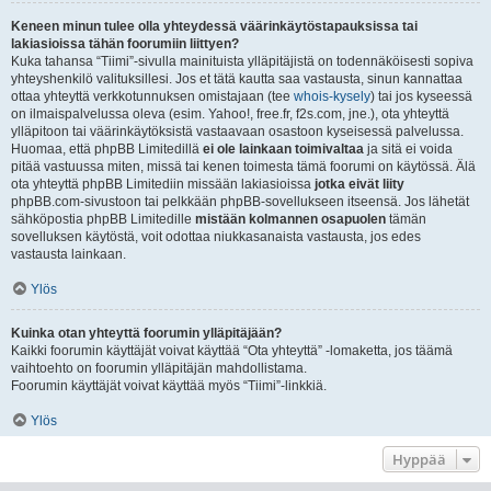
Keneen minun tulee olla yhteydessä väärinkäytöstapauksissa tai
lakiasioissa tähän foorumiin liittyen?
Kuka tahansa “Tiimi”-sivulla mainituista ylläpitäjistä on todennäköisesti sopiva
yhteyshenkilö valituksillesi. Jos et tätä kautta saa vastausta, sinun kannattaa
ottaa yhteyttä verkkotunnuksen omistajaan (tee
whois-kysely
) tai jos kyseessä
on ilmaispalvelussa oleva (esim. Yahoo!, free.fr, f2s.com, jne.), ota yhteyttä
ylläpitoon tai väärinkäytöksistä vastaavaan osastoon kyseisessä palvelussa.
Huomaa, että phpBB Limitedillä
ei ole lainkaan toimivaltaa
ja sitä ei voida
pitää vastuussa miten, missä tai kenen toimesta tämä foorumi on käytössä. Älä
ota yhteyttä phpBB Limitediin missään lakiasioissa
jotka eivät liity
phpBB.com-sivustoon tai pelkkään phpBB-sovellukseen itseensä. Jos lähetät
sähköpostia phpBB Limitedille
mistään kolmannen osapuolen
tämän
sovelluksen käytöstä, voit odottaa niukkasanaista vastausta, jos edes
vastausta lainkaan.
Ylös
Kuinka otan yhteyttä foorumin ylläpitäjään?
Kaikki foorumin käyttäjät voivat käyttää “Ota yhteyttä” -lomaketta, jos täämä
vaihtoehto on foorumin ylläpitäjän mahdollistama.
Foorumin käyttäjät voivat käyttää myös “Tiimi”-linkkiä.
Ylös
Hyppää