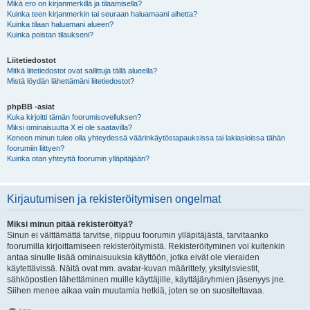
Mikä ero on kirjanmerkillä ja tilaamisella?
Kuinka teen kirjanmerkin tai seuraan haluamaani aihetta?
Kuinka tilaan haluamani alueen?
Kuinka poistan tilaukseni?
Liitetiedostot
Mitkä liitetiedostot ovat sallittuja tällä alueella?
Mistä löydän lähettämäni liitetiedostot?
phpBB -asiat
Kuka kirjoitti tämän foorumisovelluksen?
Miksi ominaisuutta X ei ole saatavilla?
Keneen minun tulee olla yhteydessä väärinkäytöstapauksissa tai lakiasioissa tähän
foorumiin liittyen?
Kuinka otan yhteyttä foorumin ylläpitäjään?
Kirjautumisen ja rekisteröitymisen ongelmat
Miksi minun pitää rekisteröityä?
Sinun ei välttämättä tarvitse, riippuu foorumin ylläpitäjästä, tarvitaanko
foorumilla kirjoittamiseen rekisteröitymistä. Rekisteröityminen voi kuitenkin
antaa sinulle lisää ominaisuuksia käyttöön, jotka eivät ole vieraiden
käytettävissä. Näitä ovat mm. avatar-kuvan määrittely, yksityisviestit,
sähköpostien lähettäminen muille käyttäjille, käyttäjäryhmien jäsenyys jne.
Siihen menee aikaa vain muutamia hetkiä, joten se on suositeltavaa.