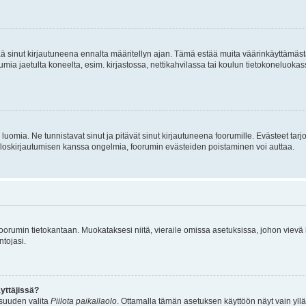
tää sinut kirjautuneena ennalta määritellyn ajan. Tämä estää muita väärinkäyttämäs
rumia jaetulta koneelta, esim. kirjastossa, nettikahvilassa tai koulun tietokoneluokas
luomia. Ne tunnistavat sinut ja pitävät sinut kirjautuneena foorumille. Evästeet tarj
i uloskirjautumisen kanssa ongelmia, foorumin evästeiden poistaminen voi auttaa.
n foorumin tietokantaan. Muokataksesi niitä, vieraile omissa asetuksissa, johon vievä
ntojasi.
yttäjissä?
isuuden valita
Piilota paikallaolo
. Ottamalla tämän asetuksen käyttöön näyt vain ylläpit