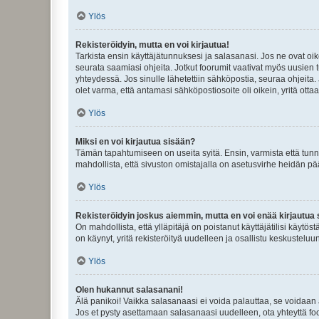
Ylös
Rekisteröidyin, mutta en voi kirjautua!
Tarkista ensin käyttäjätunnuksesi ja salasanasi. Jos ne ovat oik
seurata saamiasi ohjeita. Jotkut foorumit vaativat myös uusien tu
yhteydessä. Jos sinulle lähetettiin sähköpostia, seuraa ohjeita
olet varma, että antamasi sähköpostiosoite oli oikein, yritä ottaa
Ylös
Miksi en voi kirjautua sisään?
Tämän tapahtumiseen on useita syitä. Ensin, varmista että tunnuk
mahdollista, että sivuston omistajalla on asetusvirhe heidän pää
Ylös
Rekisteröidyin joskus aiemmin, mutta en voi enää kirjautua 
On mahdollista, että ylläpitäjä on poistanut käyttäjätilisi käytö
on käynyt, yritä rekisteröityä uudelleen ja osallistu keskusteluu
Ylös
Olen hukannut salasanani!
Älä panikoi! Vaikka salasanaasi ei voida palauttaa, se voidaan 
Jos et pysty asettamaan salasanaasi uudelleen, ota yhteyttä foo