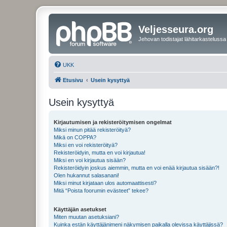
Veljesseura.org
Jehovan todistajat lähitarkastelussa
UKK
Etusivu
Usein kysyttyä
Usein kysyttyä
Kirjautumisen ja rekisteröitymisen ongelmat
Miksi minun pitää rekisteröityä?
Mikä on COPPA?
Miksi en voi rekisteröityä?
Rekisteröidyin, mutta en voi kirjautua!
Miksi en voi kirjautua sisään?
Rekisteröidyin joskus aiemmin, mutta en voi enää kirjautua sisään?!
Olen hukannut salasanani!
Miksi minut kirjataan ulos automaattisesti?
Mitä “Poista foorumin evästeet” tekee?
Käyttäjän asetukset
Miten muutan asetuksiani?
Kuinka estän käyttäjänimeni näkymisen paikalla olevissa käyttäjissä?