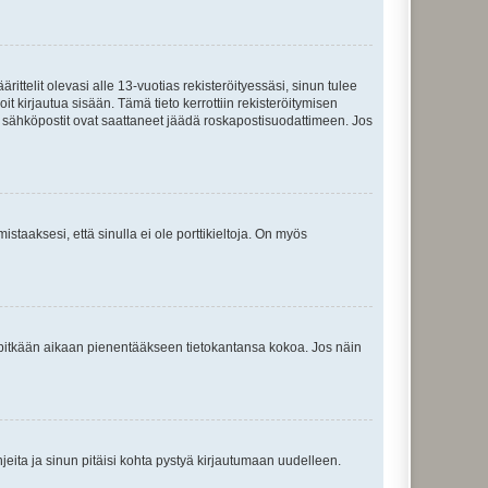
ttelit olevasi alle 13-vuotias rekisteröityessäsi, sinun tulee
it kirjautua sisään. Tämä tieto kerrottiin rekisteröitymisen
ai sähköpostit ovat saattaneet jäädä roskapostisuodattimeen. Jos
staaksesi, että sinulla ei ole porttikieltoja. On myös
neet pitkään aikaan pienentääkseen tietokantansa kokoa. Jos näin
jeita ja sinun pitäisi kohta pystyä kirjautumaan uudelleen.