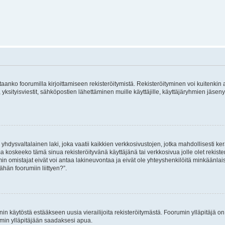
vitaanko foorumilla kirjoittamiseen rekisteröitymistä. Rekisteröityminen voi kuitenkin
 yksityisviestit, sähköpostien lähettäminen muille käyttäjille, käyttäjäryhmien jäs
hdysvaltalainen laki, joka vaatii kaikkien verkkosivustojen, jotka mahdollisesti kerää
a koskeeko tämä sinua rekisteröityvänä käyttäjänä tai verkkosivua jolle olet rekis
 omistajat eivät voi antaa lakineuvontaa ja eivät ole yhteyshenkilöitä minkäänla
ähän foorumiin liittyen?”.
nin käytöstä estääkseen uusia vierailijoita rekisteröitymästä. Foorumin ylläpitäjä on v
umin ylläpitäjään saadaksesi apua.