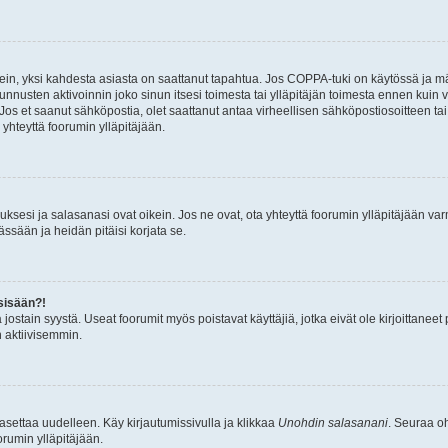
ein, yksi kahdesta asiasta on saattanut tapahtua. Jos COPPA-tuki on käytössä ja määri
nnusten aktivoinnin joko sinun itsesi toimesta tai ylläpitäjän toimesta ennen kuin vo
. Jos et saanut sähköpostia, olet saattanut antaa virheellisen sähköpostiosoitteen t
 yhteyttä foorumin ylläpitäjään.
sesi ja salasanasi ovat oikein. Jos ne ovat, ota yhteyttä foorumin ylläpitäjään varmi
ssään ja heidän pitäisi korjata se.
sisään?!
stä jostain syystä. Useat foorumit myös poistavat käyttäjiä, jotka eivät ole kirjoitta
n aktiivisemmin.
asettaa uudelleen. Käy kirjautumissivulla ja klikkaa
Unohdin salasanani
. Seuraa oh
rumin ylläpitäjään.