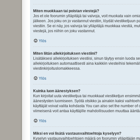
Miten muokkaan tai poistan viestejä?
Jos et ole foorumin ylläpitäjä tai valvoja, voit muokata vain om
jälkeen. Jos joku on jo vastannut viestiin, löydät viestiketjuu
viestiin. Se ei näy, jos valvoja tai ylläpitäjä muokkaa viestiä,
viestejä, jos niihin on joku vastannut.
Ylös
Miten liitän allekirjoituksen viestiini?
Lisätäksesi allekirjoituksen viestiisi, sinun täytyy ensin luoda s
allekirjoituksen automaattisesti aina kaikkiin viesteihisi tekemäl
viestinkirjoituslomakkeessa.
Ylös
Kuinka luon äänestyksen?
Kun kirjoitat uuta viestiketjua tai muokkaat viestiketjun ensimmäi
äänestysten luomiseen. Syötä otsikko ja ainakin kaksi vaihtoehto
käyttäjät voivat valita kohdasta You can also set the number of
viimeisenä voit antaa käyttäjille mahdollisuuden muuttaa ääntä
Ylös
Miksi en voi lisätä vastausvaihtoehtoja kyselyyn?
Kyselyn vastausvaihtoehtojen määrä on foorumin ylläpitäjän määr