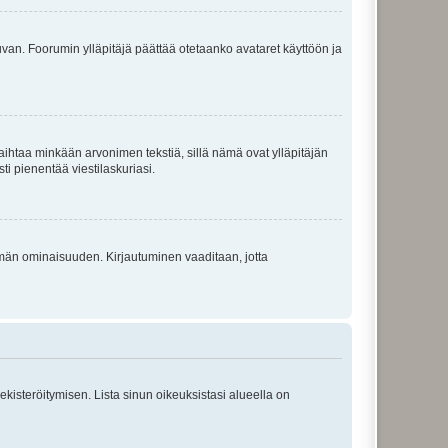
 kuvan. Foorumin ylläpitäjä päättää otetaanko avataret käyttöön ja
i vaihtaa minkään arvonimen tekstiä, sillä nämä ovat ylläpitäjän
sti pienentää viestilaskuriasi.
 tämän ominaisuuden. Kirjautuminen vaaditaan, jotta
 rekisteröitymisen. Lista sinun oikeuksistasi alueella on