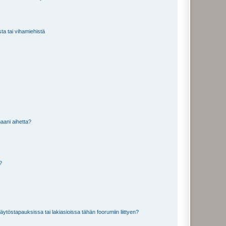
sta tai vihamiehistä
aani aihetta?
a?
töstapauksissa tai lakiasioissa tähän foorumiin liittyen?