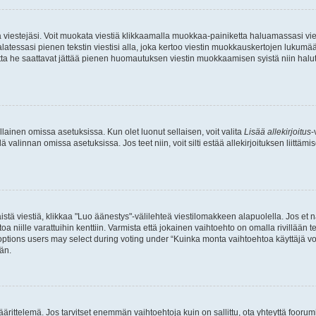
ia viestejäsi. Voit muokata viestiä klikkaamalla muokkaa-painiketta haluamassasi vies
n palatessasi pienen tekstin viestisi alla, joka kertoo viestin muokkauskertojen luk
 mutta he saattavat jättää pienen huomautuksen viestin muokkaamisen syistä niin halu
ellainen omissa asetuksissa. Kun olet luonut sellaisen, voit valita
Lisää allekirjoitus
-
lä valinnan omissa asetuksissa. Jos teet niin, voit silti estää allekirjoituksen liittäm
stä viestiä, klikkaa "Luo äänestys"-välilehteä viestilomakkeen alapuolella. Jos et näe
a niille varattuihin kenttiin. Varmista että jokainen vaihtoehto on omalla rivillään
 options users may select during voting under “Kuinka monta vaihtoehtoa käyttäjä voi
än.
ittelemä. Jos tarvitset enemmän vaihtoehtoja kuin on sallittu, ota yhteyttä foorumi