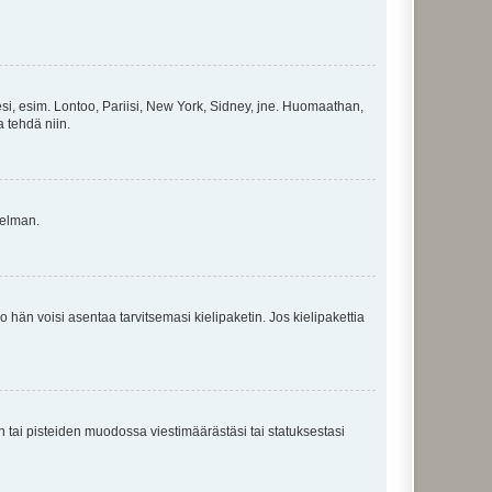
esi, esim. Lontoo, Pariisi, New York, Sidney, jne. Huomaathan,
a tehdä niin.
gelman.
ko hän voisi asentaa tarvitsemasi kielipaketin. Jos kielipakettia
en tai pisteiden muodossa viestimäärästäsi tai statuksestasi