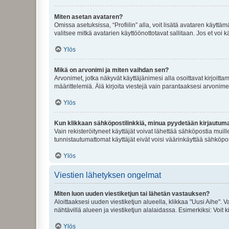
Miten asetan avataren?
Omissa asetuksissa, “Profiilin” alla, voit lisätä avataren käyttä
valitsee mitkä avatarien käyttöönottotavat sallitaan. Jos et voi k
Ylös
Mikä on arvonimi ja miten vaihdan sen?
Arvonimet, jotka näkyvät käyttäjänimesi alla osoittavat kirjoittam
määrittelemiä. Älä kirjoita viestejä vain parantaaksesi arvonimeäs
Ylös
Kun klikkaan sähköpostilinkkiä, minua pyydetään kirjautum
Vain rekisteröityneet käyttäjät voivat lähettää sähköpostia muil
tunnistautumattomat käyttäjät eivät voisi väärinkäyttää sähköpo
Ylös
Viestien lähetyksen ongelmat
Miten luon uuden viestiketjun tai lähetän vastauksen?
Aloittaaksesi uuden viestiketjun alueella, klikkaa "Uusi Aihe". Va
nähtävillä alueen ja viestiketjun alalaidassa. Esimerkiksi: Voit kir
Ylös