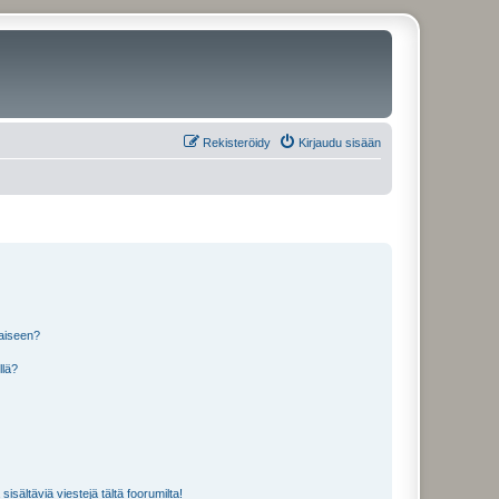
Rekisteröidy
Kirjaudu sisään
laiseen?
llä?
isältäviä viestejä tältä foorumilta!