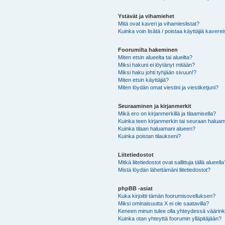
Ystävät ja vihamiehet
Mitä ovat kaveri ja vihamieslistat?
Kuinka voin lisätä / poistaa käyttäjiä kaverei
Foorumilta hakeminen
Miten etsin alueelta tai alueilta?
Miksi hakuni ei löytänyt mitään?
Miksi haku johti tyhjään sivuun!?
Miten etsin käyttäjiä?
Miten löydän omat viestini ja viestiketjuni?
Seuraaminen ja kirjanmerkit
Mikä ero on kirjanmerkillä ja tilaamisella?
Kuinka teen kirjanmerkin tai seuraan haluam
Kuinka tilaan haluamani alueen?
Kuinka poistan tilaukseni?
Liitetiedostot
Mitkä liitetiedostot ovat sallittuja tällä alueell
Mistä löydän lähettämäni liitetiedostot?
phpBB -asiat
Kuka kirjoitti tämän foorumisovelluksen?
Miksi ominaisuutta X ei ole saatavilla?
Keneen minun tulee olla yhteydessä väärinkäy
Kuinka otan yhteyttä foorumin ylläpitäjään?