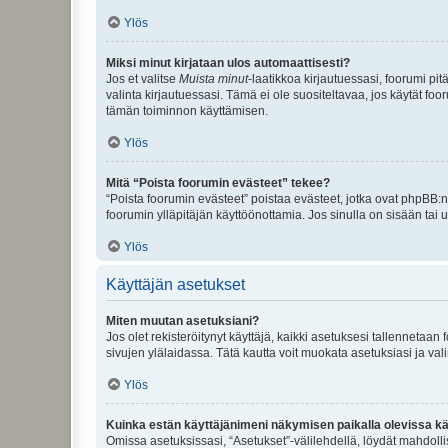
Ylös
Miksi minut kirjataan ulos automaattisesti?
Jos et valitse
Muista minut
-laatikkoa kirjautuessasi, foorumi pi
valinta kirjautuessasi. Tämä ei ole suositeltavaa, jos käytät foo
tämän toiminnon käyttämisen.
Ylös
Mitä “Poista foorumin evästeet” tekee?
“Poista foorumin evästeet” poistaa evästeet, jotka ovat phpBB:n 
foorumin ylläpitäjän käyttöönottamia. Jos sinulla on sisään ta
Ylös
Käyttäjän asetukset
Miten muutan asetuksiani?
Jos olet rekisteröitynyt käyttäjä, kaikki asetuksesi tallennetaa
sivujen ylälaidassa. Tätä kautta voit muokata asetuksiasi ja vali
Ylös
Kuinka estän käyttäjänimeni näkymisen paikalla olevissa kä
Omissa asetuksissasi, “Asetukset”-välilehdellä, löydät mahdoll