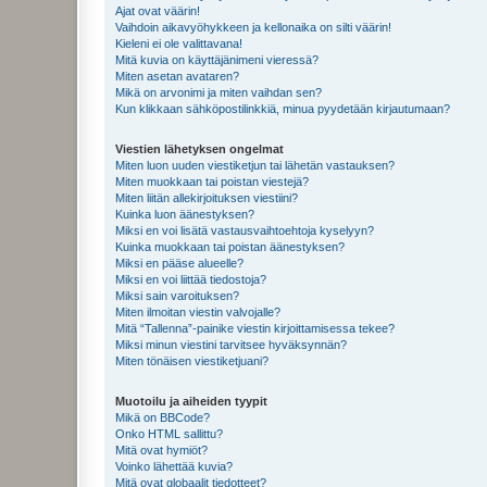
Ajat ovat väärin!
Vaihdoin aikavyöhykkeen ja kellonaika on silti väärin!
Kieleni ei ole valittavana!
Mitä kuvia on käyttäjänimeni vieressä?
Miten asetan avataren?
Mikä on arvonimi ja miten vaihdan sen?
Kun klikkaan sähköpostilinkkiä, minua pyydetään kirjautumaan?
Viestien lähetyksen ongelmat
Miten luon uuden viestiketjun tai lähetän vastauksen?
Miten muokkaan tai poistan viestejä?
Miten liitän allekirjoituksen viestiini?
Kuinka luon äänestyksen?
Miksi en voi lisätä vastausvaihtoehtoja kyselyyn?
Kuinka muokkaan tai poistan äänestyksen?
Miksi en pääse alueelle?
Miksi en voi liittää tiedostoja?
Miksi sain varoituksen?
Miten ilmoitan viestin valvojalle?
Mitä “Tallenna”-painike viestin kirjoittamisessa tekee?
Miksi minun viestini tarvitsee hyväksynnän?
Miten tönäisen viestiketjuani?
Muotoilu ja aiheiden tyypit
Mikä on BBCode?
Onko HTML sallittu?
Mitä ovat hymiöt?
Voinko lähettää kuvia?
Mitä ovat globaalit tiedotteet?