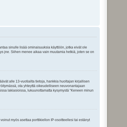
 antaa sinulle lisää ominaisuuksia käyttöön, jotka eivät ole
enyys jne. Siihen menee aikaa vain muutamia hetkiä, joten se on
vät alle 13-vuotiailta tietoja, hankkia huoltajan kirjallisen
teröitymässä, ota yhteyttä oikeudelliseen neuvonantajaan
isissa lakiasioissa, lukuunottamatta kysymystä “Keneen minun
oinut myös asettaa porttikiellon IP-osoitteellesi tai estänyt