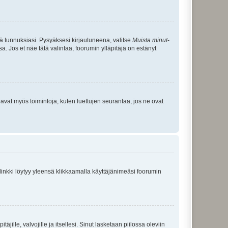
tä tunnuksiasi. Pysyäksesi kirjautuneena, valitse
Muista minut
-
sa. Jos et näe tätä valintaa, foorumin ylläpitäjä on estänyt
oavat myös toimintoja, kuten luettujen seurantaa, jos ne ovat
 linkki löytyy yleensä klikkaamalla käyttäjänimeäsi foorumin
äjille, valvojille ja itsellesi. Sinut lasketaan piilossa oleviin