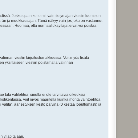
tissä. Joskus painike toimii vain tietyn ajan viestin luomisen
umäärän ja muokkausajan. Tämä näkyy vain jos joku on vastannut
tessaan. Huomaa, että normaalit käyttäjät eivät voi poistaa
valinnan viestin kirjoituslomakkeessa. Voit myös lisätä
isen yksittäiseen viestiin poistamalla valinnan
 tätä välilehteä, sinulla ei ole tarvittavia oikeuksia
 tekstikentässä. Voit myös määritellä kuinka monta vaihtoehtoa
 valita”, äänestyksen kesto päivinä (0 kestää loputtomasti) ja
n ylläpitäjään.