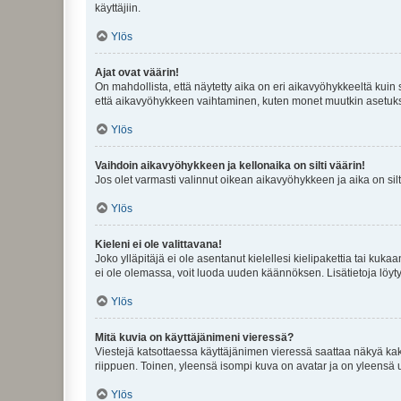
käyttäjiin.
Ylös
Ajat ovat väärin!
On mahdollista, että näytetty aika on eri aikavyöhykkeeltä kuin
että aikavyöhykkeen vaihtaminen, kuten monet muutkin asetukset o
Ylös
Vaihdoin aikavyöhykkeen ja kellonaika on silti väärin!
Jos olet varmasti valinnut oikean aikavyöhykkeen ja aika on silt
Ylös
Kieleni ei ole valittavana!
Joko ylläpitäjä ei ole asentanut kielellesi kielipakettia tai kuka
ei ole olemassa, voit luoda uuden käännöksen. Lisätietoja löyt
Ylös
Mitä kuvia on käyttäjänimeni vieressä?
Viestejä katsottaessa käyttäjänimen vieressä saattaa näkyä kaksi
riippuen. Toinen, yleensä isompi kuva on avatar ja on yleensä un
Ylös