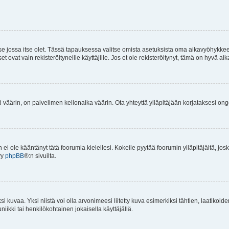
 se jossa itse olet. Tässä tapauksessa valitse omista asetuksista oma aikavyöhykke
vat vain rekisteröityneille käyttäjille. Jos et ole rekisteröitynyt, tämä on hyvä aik
i väärin, on palvelimen kellonaika väärin. Ota yhteyttä ylläpitäjään korjataksesi on
an ei ole kääntänyt tätä foorumia kielellesi. Kokeile pyytää foorumin ylläpitäjältä, jos
yy
phpBB
®:n sivuilta.
 kuvaa. Yksi niistä voi olla arvonimeesi liitetty kuva esimerkiksi tähtien, laatikoid
iikki tai henkilökohtainen jokaisella käyttäjällä.