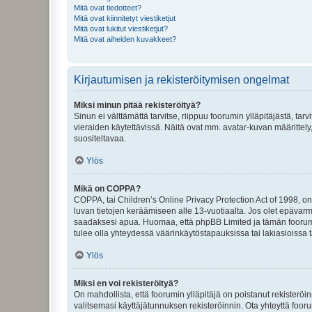
Mitä ovat tiedotteet?
Mitä ovat kiinnitetyt viestiketjut
Mitä ovat lukitut viestiketjut?
Mitä ovat aiheiden kuvakkeet?
Kirjautumisen ja rekisteröitymisen ongelmat
Miksi minun pitää rekisteröityä?
Sinun ei välttämättä tarvitse, riippuu foorumin ylläpitäjästä, tar
vieraiden käytettävissä. Näitä ovat mm. avatar-kuvan määrittely,
suositeltavaa.
Ylös
Mikä on COPPA?
COPPA, tai Children’s Online Privacy Protection Act of 1998, on y
luvan tietojen keräämiseen alle 13-vuotiaalta. Jos olet epävarm
saadaksesi apua. Huomaa, että phpBB Limited ja tämän foorumin
tulee olla yhteydessä väärinkäytöstapauksissa tai lakiasioissa t
Ylös
Miksi en voi rekisteröityä?
On mahdollista, että foorumin ylläpitäjä on poistanut rekisteröin
valitsemasi käyttäjätunnuksen rekisteröinnin. Ota yhteyttä foor