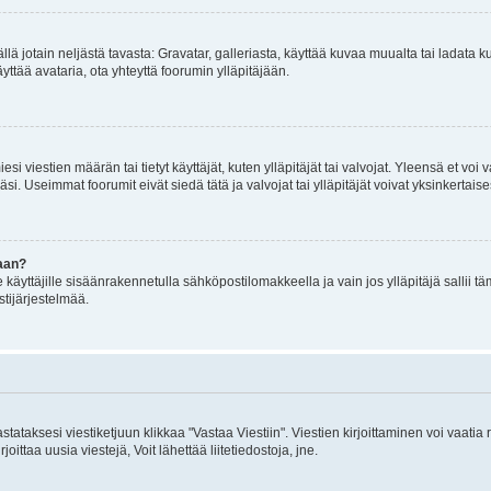
mällä jotain neljästä tavasta: Gravatar, galleriasta, käyttää kuvaa muualta tai ladata
äyttää avataria, ota yhteyttä foorumin ylläpitäjään.
iesi viestien määrän tai tietyt käyttäjät, kuten ylläpitäjät tai valvojat. Yleensä et vo
i. Useimmat foorumit eivät siedä tätä ja valvojat tai ylläpitäjät voivat yksinkertaise
aan?
le käyttäjille sisäänrakennetulla sähköpostilomakkeella ja vain jos ylläpitäjä sallii
stijärjestelmää.
stataksesi viestiketjuun klikkaa "Vastaa Viestiin". Viestien kirjoittaminen voi vaatia
joittaa uusia viestejä, Voit lähettää liitetiedostoja, jne.