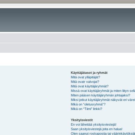
Käyttäjätasot ja ryhmät
Mitä ovat ylläpitäjät?
Mitä ovatr valvojat?
Mitä ovat käyttäjäryhmät?
Missä ovat käyttäjäryhmät ja miten liityn sel
Miten pääsen käyttäjäryhmän johtajaksi?
Miksi jotkut käyttäjäryhmät näkyvät eri värei
Mikä on “oletusryhmä”?
Mikä on “Tiimi” linkki?
Yksityisviestit
En voi lähettää yksityisviestejä!
Saan yksityisviestejä joita en halua!
Olen saanut roskapostia tai väärinkäytöksiä s