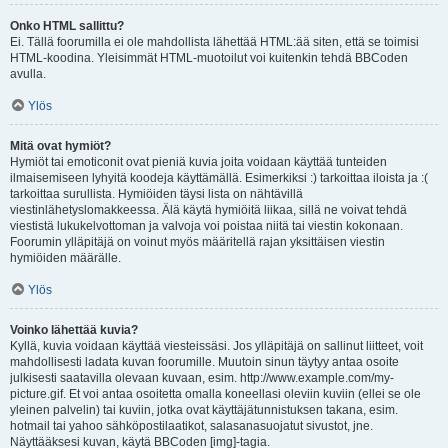
Onko HTML sallittu?
Ei. Tällä foorumilla ei ole mahdollista lähettää HTML:ää siten, että se toimisi
HTML-koodina. Yleisimmät HTML-muotoilut voi kuitenkin tehdä BBCoden
avulla.
Ylös
Mitä ovat hymiöt?
Hymiöt tai emoticonit ovat pieniä kuvia joita voidaan käyttää tunteiden
ilmaisemiseen lyhyitä koodeja käyttämällä. Esimerkiksi :) tarkoittaa iloista ja :(
tarkoittaa surullista. Hymiöiden täysi lista on nähtävillä
viestinlähetyslomakkeessa. Älä käytä hymiöitä liikaa, sillä ne voivat tehdä
viestistä lukukelvottoman ja valvoja voi poistaa niitä tai viestin kokonaan.
Foorumin ylläpitäjä on voinut myös määritellä rajan yksittäisen viestin
hymiöiden määrälle.
Ylös
Voinko lähettää kuvia?
Kyllä, kuvia voidaan käyttää viesteissäsi. Jos ylläpitäjä on sallinut liitteet, voit
mahdollisesti ladata kuvan foorumille. Muutoin sinun täytyy antaa osoite
julkisesti saatavilla olevaan kuvaan, esim. http://www.example.com/my-
picture.gif. Et voi antaa osoitetta omalla koneellasi oleviin kuviin (ellei se ole
yleinen palvelin) tai kuviin, jotka ovat käyttäjätunnistuksen takana, esim.
hotmail tai yahoo sähköpostilaatikot, salasanasuojatut sivustot, jne.
Näyttääksesi kuvan, käytä BBCoden [img]-tagia.