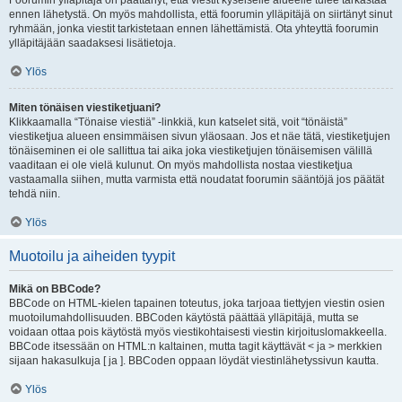
Foorumin ylläpitäjä on päättänyt, että viestit kyseiselle alueelle tulee tarkastaa
ennen lähetystä. On myös mahdollista, että foorumin ylläpitäjä on siirtänyt sinut
ryhmään, jonka viestit tarkistetaan ennen lähettämistä. Ota yhteyttä foorumin
ylläpitäjään saadaksesi lisätietoja.
Ylös
Miten tönäisen viestiketjuani?
Klikkaamalla “Tönaise viestiä” -linkkiä, kun katselet sitä, voit “tönäistä”
viestiketjua alueen ensimmäisen sivun yläosaan. Jos et näe tätä, viestiketjujen
tönäiseminen ei ole sallittua tai aika joka viestiketjujen tönäisemisen välillä
vaaditaan ei ole vielä kulunut. On myös mahdollista nostaa viestiketjua
vastaamalla siihen, mutta varmista että noudatat foorumin sääntöjä jos päätät
tehdä niin.
Ylös
Muotoilu ja aiheiden tyypit
Mikä on BBCode?
BBCode on HTML-kielen tapainen toteutus, joka tarjoaa tiettyjen viestin osien
muotoilumahdollisuuden. BBCoden käytöstä päättää ylläpitäjä, mutta se
voidaan ottaa pois käytöstä myös viestikohtaisesti viestin kirjoituslomakkeella.
BBCode itsessään on HTML:n kaltainen, mutta tagit käyttävät < ja > merkkien
sijaan hakasulkuja [ ja ]. BBCoden oppaan löydät viestinlähetyssivun kautta.
Ylös