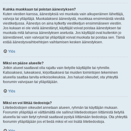
Kuinka muokkaan tai poistan äänestyksen?
Kuten viestien kanssa, äänestyksiä voi muokata vain alkuperäinen lähettäjä,
valvoja tai ylläpitäjä. Muokataksesi äänestystä, muokkaa ensimmäistä viestiä
viestiketjussa. Äänestys on aina kytketty viestiketjun ensimmäiseen viestiin.
Jos kukaan ei ole vielä äänestänyt, käyttäjät voivat poistaa äänestyksen tai
muokata mitä tahansa äänestyksen asetusta. Jos käyttäjät ovat kuitenkin jo
äänestäneet, vain valvojat tai ylläpitäjät voivat muokata tai poistaa sen. Tämä
estää äänestysvaihtoehtojen vaihtamisen kesken äänestyksen.
Ylös
Miksi en pääse alueelle?
Jotkin alueet saattavat olla rajattu vain tietyille käyttäjille tai ryhmille.
Katsoaksesi, lukeaksesi, kirjoittaaksesi tai muiden toimintojen tekeminen
alueella saattaa tarvita erikoisoikeuksia. Jos haluat oikeudet, ota yhteyttä
foorumin valvojaan tai ylläpitäjään.
Ylös
Miksi en voi liittää tiedostoja?
Liitetiedostojen oikeudet annetaan alueen, ryhmän tai käyttäjän mukaan.
Foorumin ylläpitäjä ei välttämättä ole sallinut liitetiedostojen liittämistä tietyllä
alueella tai vain tietyt ryhmät saattavat pystyä liittämään tiedostoja. Ota yhteyttä
foorumin ylläpitäjään jos et tiedä miksi et voi lisätä liitetiedostoja.