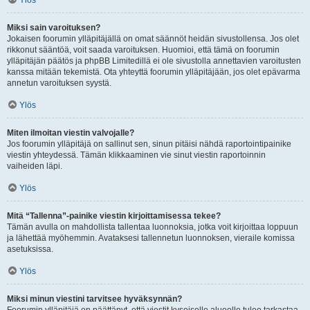
Ylös
Miksi sain varoituksen?
Jokaisen foorumin ylläpitäjällä on omat säännöt heidän sivustollensa. Jos olet
rikkonut sääntöä, voit saada varoituksen. Huomioi, että tämä on foorumin
ylläpitäjän päätös ja phpBB Limitedillä ei ole sivustolla annettavien varoitusten
kanssa mitään tekemistä. Ota yhteyttä foorumin ylläpitäjään, jos olet epävarma
annetun varoituksen syystä.
Ylös
Miten ilmoitan viestin valvojalle?
Jos foorumin ylläpitäjä on sallinut sen, sinun pitäisi nähdä raportointipainike
viestin yhteydessä. Tämän klikkaaminen vie sinut viestin raportoinnin
vaiheiden läpi.
Ylös
Mitä “Tallenna”-painike viestin kirjoittamisessa tekee?
Tämän avulla on mahdollista tallentaa luonnoksia, jotka voit kirjoittaa loppuun
ja lähettää myöhemmin. Avataksesi tallennetun luonnoksen, vieraile komissa
asetuksissa.
Ylös
Miksi minun viestini tarvitsee hyväksynnän?