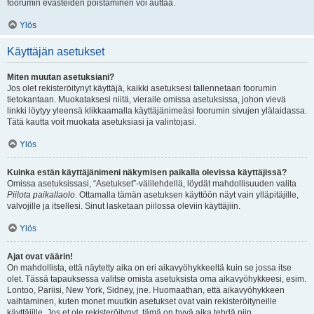
foorumin evästeiden poistaminen voi auttaa.
Ylös
Käyttäjän asetukset
Miten muutan asetuksiani?
Jos olet rekisteröitynyt käyttäjä, kaikki asetuksesi tallennetaan foorumin
tietokantaan. Muokataksesi niitä, vieraile omissa asetuksissa, johon vievä
linkki löytyy yleensä klikkaamalla käyttäjänimeäsi foorumin sivujen ylälaidassa.
Tätä kautta voit muokata asetuksiasi ja valintojasi.
Ylös
Kuinka estän käyttäjänimeni näkymisen paikalla olevissa käyttäjissä?
Omissa asetuksissasi, “Asetukset”-välilehdellä, löydät mahdollisuuden valita
Piilota paikallaolo
. Ottamalla tämän asetuksen käyttöön näyt vain ylläpitäjille,
valvojille ja itsellesi. Sinut lasketaan piilossa oleviin käyttäjiin.
Ylös
Ajat ovat väärin!
On mahdollista, että näytetty aika on eri aikavyöhykkeeltä kuin se jossa itse
olet. Tässä tapauksessa valitse omista asetuksista oma aikavyöhykkeesi, esim.
Lontoo, Pariisi, New York, Sidney, jne. Huomaathan, että aikavyöhykkeen
vaihtaminen, kuten monet muutkin asetukset ovat vain rekisteröityneille
käyttäjille. Jos et ole rekisteröitynyt, tämä on hyvä aika tehdä niin.