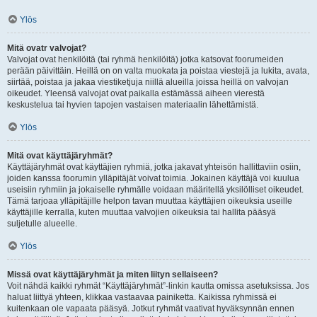
Ylös
Mitä ovatr valvojat?
Valvojat ovat henkilöitä (tai ryhmä henkilöitä) jotka katsovat foorumeiden
perään päivittäin. Heillä on on valta muokata ja poistaa viestejä ja lukita, avata,
siirtää, poistaa ja jakaa viestiketjuja niillä alueilla joissa heillä on valvojan
oikeudet. Yleensä valvojat ovat paikalla estämässä aiheen vierestä
keskustelua tai hyvien tapojen vastaisen materiaalin lähettämistä.
Ylös
Mitä ovat käyttäjäryhmät?
Käyttäjäryhmät ovat käyttäjien ryhmiä, jotka jakavat yhteisön hallittaviin osiin,
joiden kanssa foorumin ylläpitäjät voivat toimia. Jokainen käyttäjä voi kuulua
useisiin ryhmiin ja jokaiselle ryhmälle voidaan määritellä yksilölliset oikeudet.
Tämä tarjoaa ylläpitäjille helpon tavan muuttaa käyttäjien oikeuksia useille
käyttäjille kerralla, kuten muuttaa valvojien oikeuksia tai hallita pääsyä
suljetulle alueelle.
Ylös
Missä ovat käyttäjäryhmät ja miten liityn sellaiseen?
Voit nähdä kaikki ryhmät “Käyttäjäryhmät”-linkin kautta omissa asetuksissa. Jos
haluat liittyä yhteen, klikkaa vastaavaa painiketta. Kaikissa ryhmissä ei
kuitenkaan ole vapaata pääsyä. Jotkut ryhmät vaativat hyväksynnän ennen