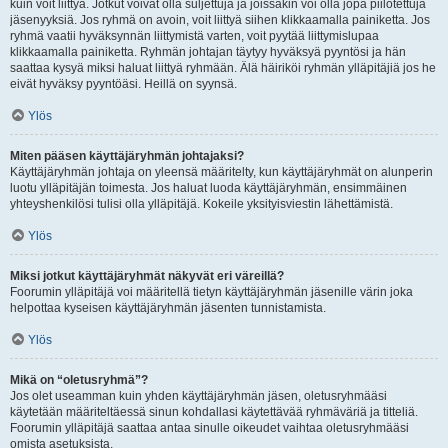
kuin voit liittyä. Jotkut voivat olla suljettuja ja joissakin voi olla jopa piilotettuja
jäsenyyksiä. Jos ryhmä on avoin, voit liittyä siihen klikkaamalla painiketta. Jos
ryhmä vaatii hyväksynnän liittymistä varten, voit pyytää liittymislupaa
klikkaamalla painiketta. Ryhmän johtajan täytyy hyväksyä pyyntösi ja hän
saattaa kysyä miksi haluat liittyä ryhmään. Älä häiriköi ryhmän ylläpitäjiä jos he
eivät hyväksy pyyntöäsi. Heillä on syynsä.
Ylös
Miten pääsen käyttäjäryhmän johtajaksi?
Käyttäjäryhmän johtaja on yleensä määritelty, kun käyttäjäryhmät on alunperin
luotu ylläpitäjän toimesta. Jos haluat luoda käyttäjäryhmän, ensimmäinen
yhteyshenkilösi tulisi olla ylläpitäjä. Kokeile yksityisviestin lähettämistä.
Ylös
Miksi jotkut käyttäjäryhmät näkyvät eri väreillä?
Foorumin ylläpitäjä voi määritellä tietyn käyttäjäryhmän jäsenille värin joka
helpottaa kyseisen käyttäjäryhmän jäsenten tunnistamista.
Ylös
Mikä on “oletusryhmä”?
Jos olet useamman kuin yhden käyttäjäryhmän jäsen, oletusryhmääsi
käytetään määriteltäessä sinun kohdallasi käytettävää ryhmäväriä ja titteliä.
Foorumin ylläpitäjä saattaa antaa sinulle oikeudet vaihtaa oletusryhmääsi
omista asetuksista.