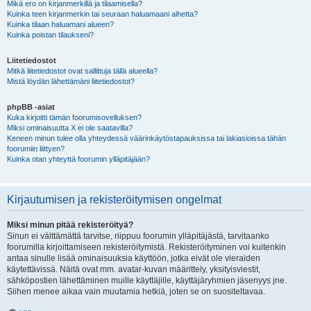
Mikä ero on kirjanmerkillä ja tilaamisella?
Kuinka teen kirjanmerkin tai seuraan haluamaani aihetta?
Kuinka tilaan haluamani alueen?
Kuinka poistan tilaukseni?
Liitetiedostot
Mitkä liitetiedostot ovat sallittuja tällä alueella?
Mistä löydän lähettämäni liitetiedostot?
phpBB -asiat
Kuka kirjoitti tämän foorumisovelluksen?
Miksi ominaisuutta X ei ole saatavilla?
Keneen minun tulee olla yhteydessä väärinkäytöstapauksissa tai lakiasioissa tähän
foorumiin liittyen?
Kuinka otan yhteyttä foorumin ylläpitäjään?
Kirjautumisen ja rekisteröitymisen ongelmat
Miksi minun pitää rekisteröityä?
Sinun ei välttämättä tarvitse, riippuu foorumin ylläpitäjästä, tarvitaanko
foorumilla kirjoittamiseen rekisteröitymistä. Rekisteröityminen voi kuitenkin
antaa sinulle lisää ominaisuuksia käyttöön, jotka eivät ole vieraiden
käytettävissä. Näitä ovat mm. avatar-kuvan määrittely, yksityisviestit,
sähköpostien lähettäminen muille käyttäjille, käyttäjäryhmien jäsenyys jne.
Siihen menee aikaa vain muutamia hetkiä, joten se on suositeltavaa.