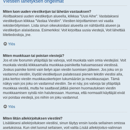
Viestien lähetyksen ongelmat
Miten luon uuden viestiketjun tai lähetän vastauksen?
Aloittaaksesi uuden viestiketjun alueella, klikkaa "Uusi Aihe". Vastataksesi
viestiketjuun klikkaa "Vastaa Viestiin". Viestien kirjoittaminen voi vaatia
rekisteröitymisen. Lista sinun oikeuksistasi alueella on nähtävillä alueen ja
viestiketjun alalaidassa. Esimerkiksi: Voit kirjoittaa uusia viestejä, Voit lähettää
liitetiedostoja, jne.
Ylös
Miten muokkaan tai poistan viestejä?
Jos et ole foorumin ylläpitäjä tai valvoja, voit muokata vain omia viestejäsi. Voit
muokata viestiä klikkaamalla muokkaa-painiketta haluamassasi viestissä.
Joskus painike toimii vain tietyn ajan viestin luomisen jälkeen. Jos joku on jo
vastannut viestiin, löydät viestiketjuun palatessasi pienen tekstin viestisi alla,
joka kertoo viestin muokkauskertojen lukumäärän ja muokkausajan. Tämä
näkyy vain jos joku on vastannut viestiin. Se ei näy, jos valvoja tai ylläpitäjä
muokkaa viestiä, mutta he saattavat jättää pienen huomautuksen viestin
muokkaamisen syistä niin halutessaan. Huomaa, että normaalit käyttäjät eivät
voi poistaa viestejä, jos niihin on joku vastannut.
Ylös
Miten liitän allekirjoituksen viestiini?
Lisätäksesi allekirjoituksen viestiisi, sinun täytyy ensin luoda sellainen omissa
asetuksissa. Kun olet luonut sellaisen, voit valita
Lisää allekirjoitus
-valinnan