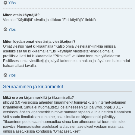
Ylös
Miten etsin käyttäjiä?
Vieraile “Käyttäjät”-sivulla ja klikkaa “Etsi käyttäjä”-linkkiä.
Ylös
Miten löydän omat viestini ja viestiketjuni?
Omat viestisi näet klikkaamalla “Katso omia viestejäsi”-linkkiä omissa
asetuksissa tai klikkaamalla “Etsi käyttäjän viesteistä”-linkkiä omalla
profiilisivullasi tai klikkaamalla “Pikalinkit”-valikkoa foorumin ylälaidassa.
Etsiäksesi omia viestiketjuja, käytä tarkennettua hakua ja täytä sen hakuehdot
haluamallasi tavalla.
Ylös
Seuraaminen ja kirjanmerkit
Mikä ero on kirjanmerkillä ja tilaamisella?
phpBB 3.0 -versiossa aiheiden kirjanmerkit toimivat kuten internet-selaimen
kirjanmerkit. Sinua ei huomautettu jos aiheeseen tuli päivitys. phpBB 3.1 -
versiosta lähtien kirjanmerkit toimivat samaan tapaan kuin aiheiden tilaaminen.
Voit saada ilmoituksen kun aihe josta sinulla on kirjanmerkki päivittyy.
Tilaaminen puolestaan huomauttaa sinua kun aiheeseen tai foorumiin tulee
päivitys. Huomautusten asetukset ja tilausten asetukset voidaan määrittää
omissa asetuksissa kohdassa “Omat asetukset”.