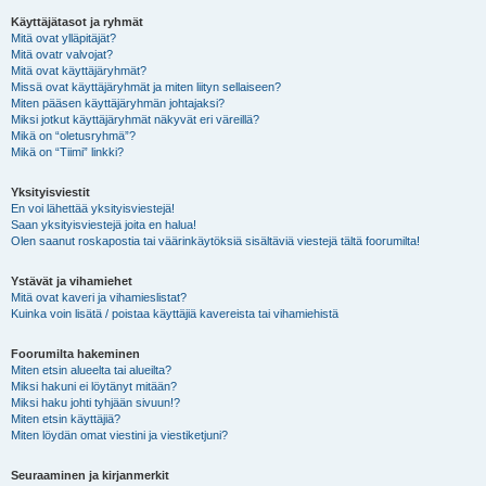
Käyttäjätasot ja ryhmät
Mitä ovat ylläpitäjät?
Mitä ovatr valvojat?
Mitä ovat käyttäjäryhmät?
Missä ovat käyttäjäryhmät ja miten liityn sellaiseen?
Miten pääsen käyttäjäryhmän johtajaksi?
Miksi jotkut käyttäjäryhmät näkyvät eri väreillä?
Mikä on “oletusryhmä”?
Mikä on “Tiimi” linkki?
Yksityisviestit
En voi lähettää yksityisviestejä!
Saan yksityisviestejä joita en halua!
Olen saanut roskapostia tai väärinkäytöksiä sisältäviä viestejä tältä foorumilta!
Ystävät ja vihamiehet
Mitä ovat kaveri ja vihamieslistat?
Kuinka voin lisätä / poistaa käyttäjiä kavereista tai vihamiehistä
Foorumilta hakeminen
Miten etsin alueelta tai alueilta?
Miksi hakuni ei löytänyt mitään?
Miksi haku johti tyhjään sivuun!?
Miten etsin käyttäjiä?
Miten löydän omat viestini ja viestiketjuni?
Seuraaminen ja kirjanmerkit