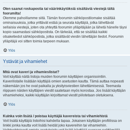
Olen saanut roskapostia tai väärinkäytöksiä sisältäviä viestejä tältä
foorumilta!
Olemme pahoillamme siitä. Tämän foorumin sähköpostilomake sisältää
ominaisuuksia, jotka yrittävät estää ja seurata käyttäjiä, jotka lähettävät
sellaisia viestejä, joten ota yhteyttä foorumin ylläpitäjään ja lähetä hänelle täysi
kopio saamastasi sähköpostista. On tärkeää, että se sisältää kaikki
otsaketiedot sähköpostista, jotka sisältävät viestin lähettäjän tiedot. Foorumin
ylläpitäjä voi sitten toimia tarpeen mukaan.
Ylös
Ystävät ja vihamiehet
Mitä ovat kaveri ja vihamieslistat?
Voit käyttää näitä listoja muiden foorumin käyttäjien organisointiin.
Kaverilistalle lisätään käyttäjiä omien asetusten kautta. Tämä auttaa nopeasti
näkemään jos he ovat paikalla ja yksityisviestien lähettämisessä. Teemasta
riippuen näiden käyttäjien viestit saatetaan myös korostaa. Jos lisäät käyttäjän
vihamieheksi, kaikki käyttäjän kirjoittamat viestit piilotetaan oletuksena.
Ylös
Kuinka voin lisätä / poistaa käyttäjiä kavereista tai vihamiehistä
Voit lisätä käyttäjiä listoihisi kahdella tapaa. Jokaisen käyttäjän profiilissa on
linkki jonka kautta voit lisätä heidät joko kavereihin tai vihamiehiin.