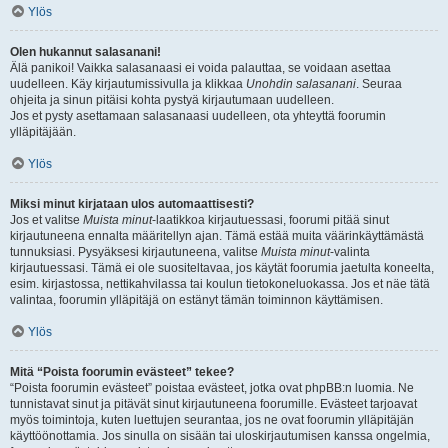
Ylös
Olen hukannut salasanani!
Älä panikoi! Vaikka salasanaasi ei voida palauttaa, se voidaan asettaa
uudelleen. Käy kirjautumissivulla ja klikkaa
Unohdin salasanani
. Seuraa
ohjeita ja sinun pitäisi kohta pystyä kirjautumaan uudelleen.
Jos et pysty asettamaan salasanaasi uudelleen, ota yhteyttä foorumin
ylläpitäjään.
Ylös
Miksi minut kirjataan ulos automaattisesti?
Jos et valitse
Muista minut
-laatikkoa kirjautuessasi, foorumi pitää sinut
kirjautuneena ennalta määritellyn ajan. Tämä estää muita väärinkäyttämästä
tunnuksiasi. Pysyäksesi kirjautuneena, valitse
Muista minut
-valinta
kirjautuessasi. Tämä ei ole suositeltavaa, jos käytät foorumia jaetulta koneelta,
esim. kirjastossa, nettikahvilassa tai koulun tietokoneluokassa. Jos et näe tätä
valintaa, foorumin ylläpitäjä on estänyt tämän toiminnon käyttämisen.
Ylös
Mitä “Poista foorumin evästeet” tekee?
“Poista foorumin evästeet” poistaa evästeet, jotka ovat phpBB:n luomia. Ne
tunnistavat sinut ja pitävät sinut kirjautuneena foorumille. Evästeet tarjoavat
myös toimintoja, kuten luettujen seurantaa, jos ne ovat foorumin ylläpitäjän
käyttöönottamia. Jos sinulla on sisään tai uloskirjautumisen kanssa ongelmia,