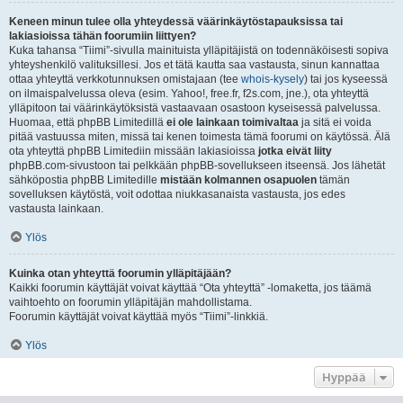
Keneen minun tulee olla yhteydessä väärinkäytöstapauksissa tai
lakiasioissa tähän foorumiin liittyen?
Kuka tahansa “Tiimi”-sivulla mainituista ylläpitäjistä on todennäköisesti sopiva
yhteyshenkilö valituksillesi. Jos et tätä kautta saa vastausta, sinun kannattaa
ottaa yhteyttä verkkotunnuksen omistajaan (tee
whois-kysely
) tai jos kyseessä
on ilmaispalvelussa oleva (esim. Yahoo!, free.fr, f2s.com, jne.), ota yhteyttä
ylläpitoon tai väärinkäytöksistä vastaavaan osastoon kyseisessä palvelussa.
Huomaa, että phpBB Limitedillä
ei ole lainkaan toimivaltaa
ja sitä ei voida
pitää vastuussa miten, missä tai kenen toimesta tämä foorumi on käytössä. Älä
ota yhteyttä phpBB Limitediin missään lakiasioissa
jotka eivät liity
phpBB.com-sivustoon tai pelkkään phpBB-sovellukseen itseensä. Jos lähetät
sähköpostia phpBB Limitedille
mistään kolmannen osapuolen
tämän
sovelluksen käytöstä, voit odottaa niukkasanaista vastausta, jos edes
vastausta lainkaan.
Ylös
Kuinka otan yhteyttä foorumin ylläpitäjään?
Kaikki foorumin käyttäjät voivat käyttää “Ota yhteyttä” -lomaketta, jos täämä
vaihtoehto on foorumin ylläpitäjän mahdollistama.
Foorumin käyttäjät voivat käyttää myös “Tiimi”-linkkiä.
Ylös
Hyppää