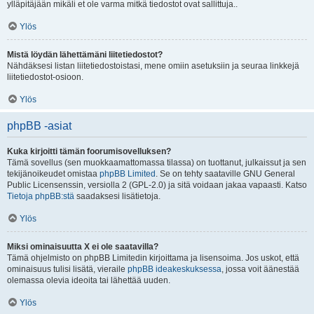
ylläpitäjään mikäli et ole varma mitkä tiedostot ovat sallittuja..
Ylös
Mistä löydän lähettämäni liitetiedostot?
Nähdäksesi listan liitetiedostoistasi, mene omiin asetuksiin ja seuraa linkkejä
liitetiedostot-osioon.
Ylös
phpBB -asiat
Kuka kirjoitti tämän foorumisovelluksen?
Tämä sovellus (sen muokkaamattomassa tilassa) on tuottanut, julkaissut ja sen
tekijänoikeudet omistaa
phpBB Limited
. Se on tehty saataville GNU General
Public Licensenssin, versiolla 2 (GPL-2.0) ja sitä voidaan jakaa vapaasti. Katso
Tietoja phpBB:stä
saadaksesi lisätietoja.
Ylös
Miksi ominaisuutta X ei ole saatavilla?
Tämä ohjelmisto on phpBB Limitedin kirjoittama ja lisensoima. Jos uskot, että
ominaisuus tulisi lisätä, vieraile
phpBB ideakeskuksessa
, jossa voit äänestää
olemassa olevia ideoita tai lähettää uuden.
Ylös