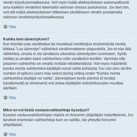
viestin kirjoituslomakkeessa. Voit myös lisätä allekirjoituksen automaattisesti
aina kaikkiin viesteihisi tekemällä valinnan omissa asetuksissa. Jos teet niin,
voit silti estää allekirjoituksen liittämisen yksittäiseen viestiin poistamalla
valinnan viestinkirjoituslomakkeessa.
Ylös
Kuinka luon äänestyksen?
Kun kirjoitat uuta viestiketjua tai muokkaat viestiketjun ensimmäistä viestiä,
klikkaa "Luo äänestys"-välilehteä viestilomakkeen alapuolella. Jos et näe tätä
välilehteä, sinulla ei ole tarvittavia oikeuksia äänestysten luomiseen. Syötä
otsikko ja ainakin kaksi vaihtoehtoa niille varattuihin kenttiin. Varmista että
jokainen vaihtoehto on omalla rivillään tekstikentässä. Voit myös määritellä
kuinka monta vaihtoehtoa käyttäjät voivat valita kohdasta You can also set the
number of options users may select during voting under “Kuinka monta
vaihtoehtoa käyttäjä voi valita”, äänestyksen kesto päivinä (0 kestää
loputtomasti) ja viimeisenä voit antaa käyttäjille mahdollisuuden muuttaa
ääntään.
Ylös
Miksi en voi lisätä vastausvaihtoehtoja kyselyyn?
Kyselyn vastausvaihtoehtojen määrä on foorumin ylläpitäjän määrittelemä. Jos
tarvitset enemmän vaihtoehtoja kuin on sallittu, ota yhteyttä foorumin
ylläpitäjään.
Ylös