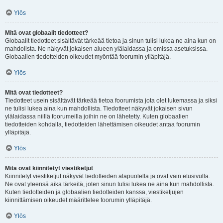
Ylös
Mitä ovat globaalit tiedotteet?
Globaalit tiedotteet sisältävät tärkeää tietoa ja sinun tulisi lukea ne aina kun on
mahdolista. Ne näkyvät jokaisen alueen ylälaidassa ja omissa asetuksissa.
Globaalien tiedotteiden oikeudet myöntää foorumin ylläpitäjä.
Ylös
Mitä ovat tiedotteet?
Tiedotteet usein sisältävät tärkeää tietoa foorumista jota olet lukemassa ja siksi
ne tulisi lukea aina kun mahdollista. Tiedotteet näkyvät jokaisen sivun
ylälaidassa niillä foorumeilla joihin ne on lähetetty. Kuten globaalien
tiedotteiden kohdalla, tiedotteiden lähettämisen oikeudet antaa foorumin
ylläpitäjä.
Ylös
Mitä ovat kiinnitetyt viestiketjut
Kiinnitetyt viestiketjut näkyvät tiedotteiden alapuolella ja ovat vain etusivulla.
Ne ovat yleensä aika tärkeitä, joten sinun tulisi lukea ne aina kun mahdollista.
Kuten tiedotteiden ja globaalien tiedotteiden kanssa, viestiketjujen
kiinnittämisen oikeudet määrittelee foorumin ylläpitäjä.
Ylös