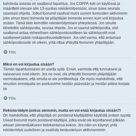
kahdesta asiasta on saattanut tapahtua. Jos COPPA-tuki on käytössä ja
määrittelit olevasi alle 13-vuotias rekisteröityessäsi, sinun tulee seurata
saamiasi ohjeita. Jotkut foorumit vaativat myös uusien tunnusten aktivoinnin
joko sinun itsesi toimesta tai ylläpitäjän toimesta ennen kuin voit kirjautua
sisään. Tämä tieto kerrottiin rekisteröitymisen yhteydessä. Jos sinulle
lähetettiin sähköpostia, seuraa ohjeita. Jos et saanut sähköpostia, olet
saattanut antaa virheellisen sähköpostiosoitteen tai sähköpostit ovat
saattaneet jäädä roskapostisuodattimeen. Jos olet varma, että antamasi
sähköpostiosoite oli oikein, yritä ottaa yhteyttä foorumin ylläpitäjään.
Ylös
Miksi en voi kirjautua sisään?
Tämän tapahtumiseen on useita syitä. Ensin, varmista että tunnuksesi ja
salasanasi ovat oikein. Jos ne ovat, ota yhteyttä foorumin ylläpitäjään
varmistaaksesi, että sinulla ei ole porttikieltoja. On myös mahdollista, että
sivuston omistajalla on asetusvirhe heidän päässään ja heidän pitäisi korjata
se.
Ylös
Rekisteröidyin joskus aiemmin, mutta en voi enää kirjautua sisään?!
On mahdollista, että ylläpitäjä on poistanut käyttäjätilisi käytöstä jostain syystä.
Useat foorumit myös poistavat käyttäjiä, jotka eivät ole kirjoittaneet pitkään
aikaan pienentääkseen tietokantansa kokoa. Jos näin on käynyt, yritä
rekisteröityä uudelleen ja osallistu keskusteluun aktiivisemmin.