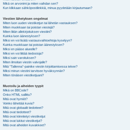
Mikä on arvonimi ja miten vaihdan sen?
Kun klikkaan sähköpostilinkkiä, minua pyydetään kirjautumaan?
Viestien lähetyksen ongelmat
Miten luon uuden viestiketjun tai lähetän vastauksen?
Miten muokkaan tai poistan viestejä?
Miten liitän allekirjoituksen viestiini?
Kuinka luon äänestyksen?
Miksi en voi lisätä vastausvaihtoehtoja kyselyyn?
Kuinka muokkaan tai poistan äänestyksen?
Miksi en pääse alueelle?
Miksi en voi liittää tiedostoja?
Miksi sain varoituksen?
Miten ilmoitan viestin valvojalle?
Mitä “Tallenna”-painike viestin kirjoittamisessa tekee?
Miksi minun viestini tarvitsee hyväksynnän?
Miten tönäisen viestiketjuani?
Muotoilu ja aiheiden tyypit
Mikä on BBCode?
Onko HTML sallittu?
Mitä ovat hymiöt?
Voinko lähettää kuvia?
Mitä ovat globaalit tiedotteet?
Mitä ovat tiedotteet?
Mitä ovat kiinnitetyt viestiketjut
Mitä ovat lukitut viestiketjut?
Mitä ovat aiheiden kuvakkeet?