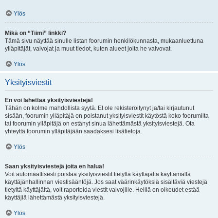
Ylös
Mikä on “Tiimi” linkki?
Tämä sivu näyttää sinulle listan foorumin henkilökunnasta, mukaanluettuna
ylläpitäjät, valvojat ja muut tiedot, kuten alueet joita he valvovat.
Ylös
Yksityisviestit
En voi lähettää yksityisviestejä!
Tähän on kolme mahdollista syytä. Et ole rekisteröitynyt ja/tai kirjautunut
sisään, foorumin ylläpitäjä on poistanut yksityisviestit käytöstä koko foorumilta
tai foorumin ylläpitäjä on estänyt sinua lähettämästä yksityisviestejä. Ota
yhteyttä foorumin ylläpitäjään saadaksesi lisätietoja.
Ylös
Saan yksityisviestejä joita en halua!
Voit automaattisesti poistaa yksityisviestit tietyltä käyttäjältä käyttämällä
käyttäjänhallinnan viestisääntöjä. Jos saat väärinkäytöksiä sisältäviä viestejä
tietyltä käyttäjältä, voit raportoida viestit valvojille. Heillä on oikeudet estää
käyttäjiä lähettämästä yksityisviestejä.
Ylös