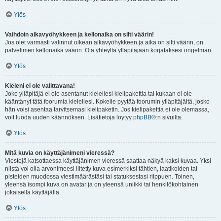
Ylös
Vaihdoin aikavyöhykkeen ja kellonaika on silti väärin!
Jos olet varmasti valinnut oikean aikavyöhykkeen ja aika on silti väärin, on
palvelimen kellonaika väärin. Ota yhteyttä ylläpitäjään korjataksesi ongelman.
Ylös
Kieleni ei ole valittavana!
Joko ylläpitäjä ei ole asentanut kielellesi kielipakettia tai kukaan ei ole
kääntänyt tätä foorumia kielellesi. Kokeile pyytää foorumin ylläpitäjältä, josko
hän voisi asentaa tarvitsemasi kielipaketin. Jos kielipakettia ei ole olemassa,
voit luoda uuden käännöksen. Lisätietoja löytyy
phpBB
®:n sivuilta.
Ylös
Mitä kuvia on käyttäjänimeni vieressä?
Viestejä katsottaessa käyttäjänimen vieressä saattaa näkyä kaksi kuvaa. Yksi
niistä voi olla arvonimeesi liitetty kuva esimerkiksi tähtien, laatikoiden tai
pisteiden muodossa viestimäärästäsi tai statuksestasi riippuen. Toinen,
yleensä isompi kuva on avatar ja on yleensä uniikki tai henkilökohtainen
jokaisella käyttäjällä.
Ylös