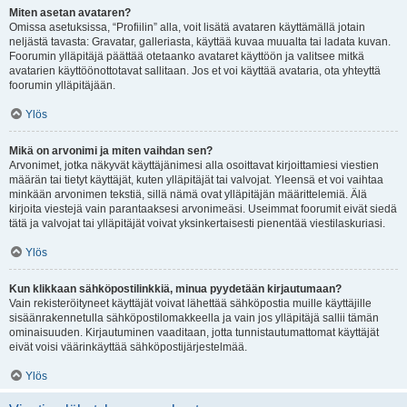
Miten asetan avataren?
Omissa asetuksissa, “Profiilin” alla, voit lisätä avataren käyttämällä jotain
neljästä tavasta: Gravatar, galleriasta, käyttää kuvaa muualta tai ladata kuvan.
Foorumin ylläpitäjä päättää otetaanko avataret käyttöön ja valitsee mitkä
avatarien käyttöönottotavat sallitaan. Jos et voi käyttää avataria, ota yhteyttä
foorumin ylläpitäjään.
Ylös
Mikä on arvonimi ja miten vaihdan sen?
Arvonimet, jotka näkyvät käyttäjänimesi alla osoittavat kirjoittamiesi viestien
määrän tai tietyt käyttäjät, kuten ylläpitäjät tai valvojat. Yleensä et voi vaihtaa
minkään arvonimen tekstiä, sillä nämä ovat ylläpitäjän määrittelemiä. Älä
kirjoita viestejä vain parantaaksesi arvonimeäsi. Useimmat foorumit eivät siedä
tätä ja valvojat tai ylläpitäjät voivat yksinkertaisesti pienentää viestilaskuriasi.
Ylös
Kun klikkaan sähköpostilinkkiä, minua pyydetään kirjautumaan?
Vain rekisteröityneet käyttäjät voivat lähettää sähköpostia muille käyttäjille
sisäänrakennetulla sähköpostilomakkeella ja vain jos ylläpitäjä sallii tämän
ominaisuuden. Kirjautuminen vaaditaan, jotta tunnistautumattomat käyttäjät
eivät voisi väärinkäyttää sähköpostijärjestelmää.
Ylös