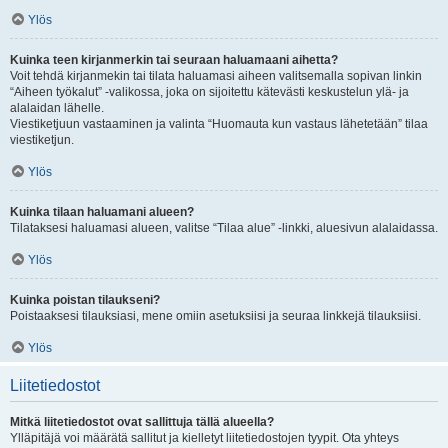
Ylös
Kuinka teen kirjanmerkin tai seuraan haluamaani aihetta?
Voit tehdä kirjanmekin tai tilata haluamasi aiheen valitsemalla sopivan linkin
“Aiheen työkalut” -valikossa, joka on sijoitettu kätevästi keskustelun ylä- ja
alalaidan lähelle.
Viestiketjuun vastaaminen ja valinta “Huomauta kun vastaus lähetetään” tilaa
viestiketjun.
Ylös
Kuinka tilaan haluamani alueen?
Tilataksesi haluamasi alueen, valitse “Tilaa alue” -linkki, aluesivun alalaidassa.
Ylös
Kuinka poistan tilaukseni?
Poistaaksesi tilauksiasi, mene omiin asetuksiisi ja seuraa linkkejä tilauksiisi.
Ylös
Liitetiedostot
Mitkä liitetiedostot ovat sallittuja tällä alueella?
Ylläpitäjä voi määrätä sallitut ja kielletyt liitetiedostojen tyypit. Ota yhteys