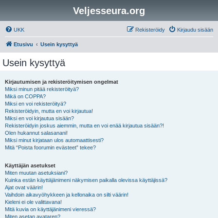
Veljesseura.org
UKK
Rekisteröidy
Kirjaudu sisään
Etusivu
Usein kysyttyä
Usein kysyttyä
Kirjautumisen ja rekisteröitymisen ongelmat
Miksi minun pitää rekisteröityä?
Mikä on COPPA?
Miksi en voi rekisteröityä?
Rekisteröidyin, mutta en voi kirjautua!
Miksi en voi kirjautua sisään?
Rekisteröidyin joskus aiemmin, mutta en voi enää kirjautua sisään?!
Olen hukannut salasanani!
Miksi minut kirjataan ulos automaattisesti?
Mitä “Poista foorumin evästeet” tekee?
Käyttäjän asetukset
Miten muutan asetuksiani?
Kuinka estän käyttäjänimeni näkymisen paikalla olevissa käyttäjissä?
Ajat ovat väärin!
Vaihdoin aikavyöhykkeen ja kellonaika on silti väärin!
Kieleni ei ole valittavana!
Mitä kuvia on käyttäjänimeni vieressä?
Miten asetan avataren?