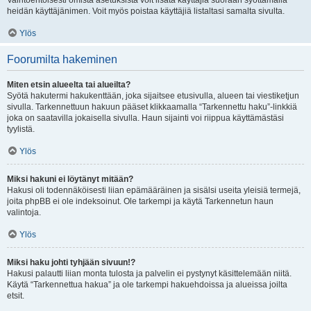
Vaihtoehtoisesti omista asetuksista voit lisätä käyttäjiä suoraan syöttämällä
heidän käyttäjänimen. Voit myös poistaa käyttäjiä listaltasi samalta sivulta.
Ylös
Foorumilta hakeminen
Miten etsin alueelta tai alueilta?
Syötä hakutermi hakukenttään, joka sijaitsee etusivulla, alueen tai viestiketjun
sivulla. Tarkennettuun hakuun pääset klikkaamalla “Tarkennettu haku”-linkkiä
joka on saatavilla jokaisella sivulla. Haun sijainti voi riippua käyttämästäsi
tyylistä.
Ylös
Miksi hakuni ei löytänyt mitään?
Hakusi oli todennäköisesti liian epämääräinen ja sisälsi useita yleisiä termejä,
joita phpBB ei ole indeksoinut. Ole tarkempi ja käytä Tarkennetun haun
valintoja.
Ylös
Miksi haku johti tyhjään sivuun!?
Hakusi palautti liian monta tulosta ja palvelin ei pystynyt käsittelemään niitä.
Käytä “Tarkennettua hakua” ja ole tarkempi hakuehdoissa ja alueissa joilta
etsit.