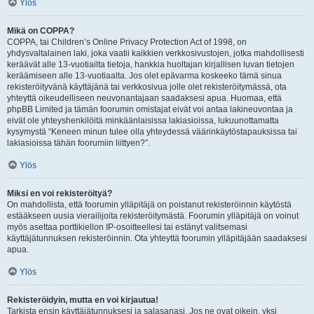
Ylös
Mikä on COPPA?
COPPA, tai Children’s Online Privacy Protection Act of 1998, on
yhdysvaltalainen laki, joka vaatii kaikkien verkkosivustojen, jotka mahdollisesti
keräävät alle 13-vuotiailta tietoja, hankkia huoltajan kirjallisen luvan tietojen
keräämiseen alle 13-vuotiaalta. Jos olet epävarma koskeeko tämä sinua
rekisteröityvänä käyttäjänä tai verkkosivua jolle olet rekisteröitymässä, ota
yhteyttä oikeudelliseen neuvonantajaan saadaksesi apua. Huomaa, että
phpBB Limited ja tämän foorumin omistajat eivät voi antaa lakineuvontaa ja
eivät ole yhteyshenkilöitä minkäänlaisissa lakiasioissa, lukuunottamatta
kysymystä “Keneen minun tulee olla yhteydessä väärinkäytöstapauksissa tai
lakiasioissa tähän foorumiin liittyen?”.
Ylös
Miksi en voi rekisteröityä?
On mahdollista, että foorumin ylläpitäjä on poistanut rekisteröinnin käytöstä
estääkseen uusia vierailijoita rekisteröitymästä. Foorumin ylläpitäjä on voinut
myös asettaa porttikiellon IP-osoitteellesi tai estänyt valitsemasi
käyttäjätunnuksen rekisteröinnin. Ota yhteyttä foorumin ylläpitäjään saadaksesi
apua.
Ylös
Rekisteröidyin, mutta en voi kirjautua!
Tarkista ensin käyttäjätunnuksesi ja salasanasi. Jos ne ovat oikein, yksi