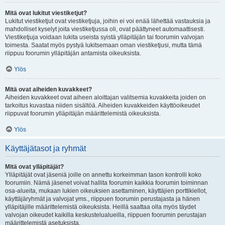
Mitä ovat lukitut viestiketjut?
Lukitut viestiketjut ovat viestiketjuja, joihin ei voi enää lähettää vastauksia ja
mahdolliset kyselyt joita viestiketjussa oli, ovat päättyneet automaattisesti.
Viestiketjuja voidaan lukita useista syistä ylläpitäjän tai foorumin valvojan
toimesta. Saatat myös pystyä lukitsemaan oman viestiketjusi, mutta tämä
riippuu foorumin ylläpitäjän antamista oikeuksista.
Ylös
Mitä ovat aiheiden kuvakkeet?
Aiheiden kuvakkeet ovat aiheen aloittajan valitsemia kuvakkeita joiden on
tarkoitus kuvastaa niiden sisältöä. Aiheiden kuvakkeiden käyttöoikeudet
riippuvat foorumin ylläpitäjän määrittelemistä oikeuksista.
Ylös
Käyttäjätasot ja ryhmät
Mitä ovat ylläpitäjät?
Ylläpitäjät ovat jäseniä joille on annettu korkeimman tason kontrolli koko
foorumiin. Nämä jäsenet voivat hallita foorumin kaikkia foorumin toiminnan
osa-alueita, mukaan lukien oikeuksien asettaminen, käyttäjien porttikiellot,
käyttäjäryhmät ja valvojat yms., riippuen foorumin perustajasta ja hänen
ylläpitäjille määrittelemistä oikeuksista. Heillä saattaa olla myös täydet
valvojan oikeudet kaikilla keskustelualueilla, riippuen foorumin perustajan
määrittelemistä asetuksista.