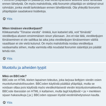
Foorumin ylläpitäjä on päättänyt, että viestit kyseiselle alueelle tulee tarkastaa
ennen lähetystä. On myös mahdollista, että foorumin ylläpitäjä on siirtänyt sinut
ryhmään, jonka viestit tarkistetaan ennen lähettämistä. Ota yhteyttä foorumin
ylläpitäjään saadaksesi lisätietoja.
Ylös
Miten tönäisen viestiketjuani?
Klikkaamalla “Tönaise viestiä” -linkkiä, kun katselet sitä, voit “tönäistä”
viestiketjua alueen ensimmäisen sivun yläosaan. Jos et näe tätä, viestiketjujen
tönäiseminen ei ole sallittua tai aika joka viestiketjujen tönäisemisen välillä
vaaditaan ei ole vielä kulunut. On myös mahdollista nostaa viestiketjua
vastaamalla siihen, mutta varmista että noudatat foorumin sääntöjä jos päätät
tehdä niin.
Ylös
Muotoilu ja aiheiden tyypit
Mikä on BBCode?
BBCode on HTML-kielen tapainen toteutus, joka tarjoaa tiettyjen viestin osien
muotoilumahdollisuuden. BBCoden käytöstä päättää ylläpitäjä, mutta se
voidaan ottaa pois käytöstä myös viestikohtaisesti viestin kirjoituslomakkeella.
BBCode itsessään on HTML:n kaltainen, mutta tagit käyttävät < ja > merkkien
sijaan hakasulkuja [ ja ]. BBCoden oppaan löydät viestinlähetyssivun kautta.
Ylös