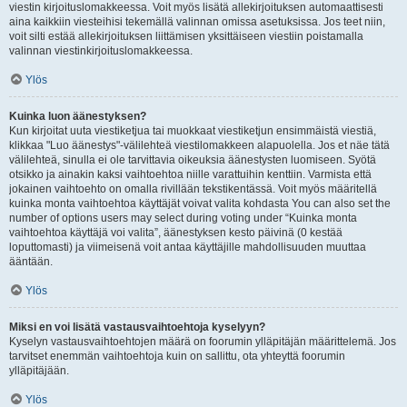
viestin kirjoituslomakkeessa. Voit myös lisätä allekirjoituksen automaattisesti
aina kaikkiin viesteihisi tekemällä valinnan omissa asetuksissa. Jos teet niin,
voit silti estää allekirjoituksen liittämisen yksittäiseen viestiin poistamalla
valinnan viestinkirjoituslomakkeessa.
Ylös
Kuinka luon äänestyksen?
Kun kirjoitat uuta viestiketjua tai muokkaat viestiketjun ensimmäistä viestiä,
klikkaa "Luo äänestys"-välilehteä viestilomakkeen alapuolella. Jos et näe tätä
välilehteä, sinulla ei ole tarvittavia oikeuksia äänestysten luomiseen. Syötä
otsikko ja ainakin kaksi vaihtoehtoa niille varattuihin kenttiin. Varmista että
jokainen vaihtoehto on omalla rivillään tekstikentässä. Voit myös määritellä
kuinka monta vaihtoehtoa käyttäjät voivat valita kohdasta You can also set the
number of options users may select during voting under “Kuinka monta
vaihtoehtoa käyttäjä voi valita”, äänestyksen kesto päivinä (0 kestää
loputtomasti) ja viimeisenä voit antaa käyttäjille mahdollisuuden muuttaa
ääntään.
Ylös
Miksi en voi lisätä vastausvaihtoehtoja kyselyyn?
Kyselyn vastausvaihtoehtojen määrä on foorumin ylläpitäjän määrittelemä. Jos
tarvitset enemmän vaihtoehtoja kuin on sallittu, ota yhteyttä foorumin
ylläpitäjään.
Ylös