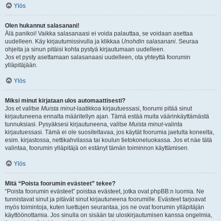
Ylös
Olen hukannut salasanani!
Älä panikoi! Vaikka salasanaasi ei voida palauttaa, se voidaan asettaa
uudelleen. Käy kirjautumissivulla ja klikkaa
Unohdin salasanani
. Seuraa
ohjeita ja sinun pitäisi kohta pystyä kirjautumaan uudelleen.
Jos et pysty asettamaan salasanaasi uudelleen, ota yhteyttä foorumin
ylläpitäjään.
Ylös
Miksi minut kirjataan ulos automaattisesti?
Jos et valitse
Muista minut
-laatikkoa kirjautuessasi, foorumi pitää sinut
kirjautuneena ennalta määritellyn ajan. Tämä estää muita väärinkäyttämästä
tunnuksiasi. Pysyäksesi kirjautuneena, valitse
Muista minut
-valinta
kirjautuessasi. Tämä ei ole suositeltavaa, jos käytät foorumia jaetulta koneelta,
esim. kirjastossa, nettikahvilassa tai koulun tietokoneluokassa. Jos et näe tätä
valintaa, foorumin ylläpitäjä on estänyt tämän toiminnon käyttämisen.
Ylös
Mitä “Poista foorumin evästeet” tekee?
“Poista foorumin evästeet” poistaa evästeet, jotka ovat phpBB:n luomia. Ne
tunnistavat sinut ja pitävät sinut kirjautuneena foorumille. Evästeet tarjoavat
myös toimintoja, kuten luettujen seurantaa, jos ne ovat foorumin ylläpitäjän
käyttöönottamia. Jos sinulla on sisään tai uloskirjautumisen kanssa ongelmia,