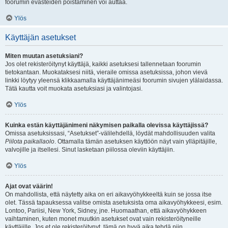
foorumin evästeiden poistaminen voi auttaa.
Ylös
Käyttäjän asetukset
Miten muutan asetuksiani?
Jos olet rekisteröitynyt käyttäjä, kaikki asetuksesi tallennetaan foorumin
tietokantaan. Muokataksesi niitä, vieraile omissa asetuksissa, johon vievä
linkki löytyy yleensä klikkaamalla käyttäjänimeäsi foorumin sivujen ylälaidassa.
Tätä kautta voit muokata asetuksiasi ja valintojasi.
Ylös
Kuinka estän käyttäjänimeni näkymisen paikalla olevissa käyttäjissä?
Omissa asetuksissasi, “Asetukset”-välilehdellä, löydät mahdollisuuden valita
Piilota paikallaolo
. Ottamalla tämän asetuksen käyttöön näyt vain ylläpitäjille,
valvojille ja itsellesi. Sinut lasketaan piilossa oleviin käyttäjiin.
Ylös
Ajat ovat väärin!
On mahdollista, että näytetty aika on eri aikavyöhykkeeltä kuin se jossa itse
olet. Tässä tapauksessa valitse omista asetuksista oma aikavyöhykkeesi, esim.
Lontoo, Pariisi, New York, Sidney, jne. Huomaathan, että aikavyöhykkeen
vaihtaminen, kuten monet muutkin asetukset ovat vain rekisteröityneille
käyttäjille. Jos et ole rekisteröitynyt, tämä on hyvä aika tehdä niin.