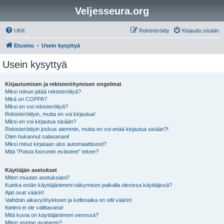
Veljesseura.org
UKK
Rekisteröidy
Kirjaudu sisään
Etusivu
Usein kysyttyä
Usein kysyttyä
Kirjautumisen ja rekisteröitymisen ongelmat
Miksi minun pitää rekisteröityä?
Mikä on COPPA?
Miksi en voi rekisteröityä?
Rekisteröidyin, mutta en voi kirjautua!
Miksi en voi kirjautua sisään?
Rekisteröidyin joskus aiemmin, mutta en voi enää kirjautua sisään?!
Olen hukannut salasanani!
Miksi minut kirjataan ulos automaattisesti?
Mitä “Poista foorumin evästeet” tekee?
Käyttäjän asetukset
Miten muutan asetuksiani?
Kuinka estän käyttäjänimeni näkymisen paikalla olevissa käyttäjissä?
Ajat ovat väärin!
Vaihdoin aikavyöhykkeen ja kellonaika on silti väärin!
Kieleni ei ole valittavana!
Mitä kuvia on käyttäjänimeni vieressä?
Miten asetan avataren?