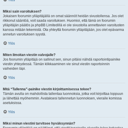
Ylös
Miksi sain varoituksen?
Jokaisen foorumin ylläpitäjällä on omat säännöt heidän sivustollensa. Jos olet
rikkonut sääntöä, voit saada varoituksen. Huomioi, että tämä on foorumin
ylläpitäjän päätös ja phpBB Limitedillä ei ole sivustolla annettavien varoitusten
kanssa mitään tekemistä. Ota yhteyttä foorumin ylläpitäjään, jos olet epävarma
annetun varoituksen syystä.
Ylös
Miten ilmoitan viestin valvojalle?
Jos foorumin ylläpitäjä on sallinut sen, sinun pitäisi nähdä raportointipainike
viestin yhteydessä. Tämän klikkaaminen vie sinut viestin raportoinnin
vaiheiden läpi.
Ylös
Mitä “Tallenna”-painike viestin kirjoittamisessa tekee?
Tämän avulla on mahdollista tallentaa luonnoksia, jotka voit kirjoittaa loppuun
ja lähettää myöhemmin. Avataksesi tallennetun luonnoksen, vieraile komissa
asetuksissa.
Ylös
Miksi minun viestini tarvitsee hyväksynnän?