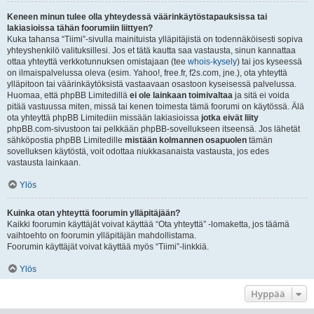
Keneen minun tulee olla yhteydessä väärinkäytöstapauksissa tai
lakiasioissa tähän foorumiin liittyen?
Kuka tahansa “Tiimi”-sivulla mainituista ylläpitäjistä on todennäköisesti sopiva
yhteyshenkilö valituksillesi. Jos et tätä kautta saa vastausta, sinun kannattaa
ottaa yhteyttä verkkotunnuksen omistajaan (tee
whois-kysely
) tai jos kyseessä
on ilmaispalvelussa oleva (esim. Yahoo!, free.fr, f2s.com, jne.), ota yhteyttä
ylläpitoon tai väärinkäytöksistä vastaavaan osastoon kyseisessä palvelussa.
Huomaa, että phpBB Limitedillä
ei ole lainkaan toimivaltaa
ja sitä ei voida
pitää vastuussa miten, missä tai kenen toimesta tämä foorumi on käytössä. Älä
ota yhteyttä phpBB Limitediin missään lakiasioissa
jotka eivät liity
phpBB.com-sivustoon tai pelkkään phpBB-sovellukseen itseensä. Jos lähetät
sähköpostia phpBB Limitedille
mistään kolmannen osapuolen
tämän
sovelluksen käytöstä, voit odottaa niukkasanaista vastausta, jos edes
vastausta lainkaan.
Ylös
Kuinka otan yhteyttä foorumin ylläpitäjään?
Kaikki foorumin käyttäjät voivat käyttää “Ota yhteyttä” -lomaketta, jos täämä
vaihtoehto on foorumin ylläpitäjän mahdollistama.
Foorumin käyttäjät voivat käyttää myös “Tiimi”-linkkiä.
Ylös
Hyppää