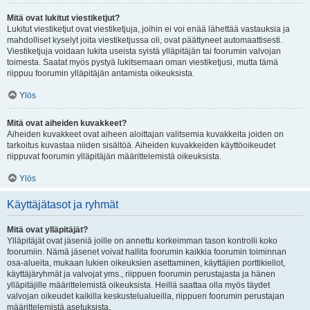
Mitä ovat lukitut viestiketjut?
Lukitut viestiketjut ovat viestiketjuja, joihin ei voi enää lähettää vastauksia ja
mahdolliset kyselyt joita viestiketjussa oli, ovat päättyneet automaattisesti.
Viestiketjuja voidaan lukita useista syistä ylläpitäjän tai foorumin valvojan
toimesta. Saatat myös pystyä lukitsemaan oman viestiketjusi, mutta tämä
riippuu foorumin ylläpitäjän antamista oikeuksista.
Ylös
Mitä ovat aiheiden kuvakkeet?
Aiheiden kuvakkeet ovat aiheen aloittajan valitsemia kuvakkeita joiden on
tarkoitus kuvastaa niiden sisältöä. Aiheiden kuvakkeiden käyttöoikeudet
riippuvat foorumin ylläpitäjän määrittelemistä oikeuksista.
Ylös
Käyttäjätasot ja ryhmät
Mitä ovat ylläpitäjät?
Ylläpitäjät ovat jäseniä joille on annettu korkeimman tason kontrolli koko
foorumiin. Nämä jäsenet voivat hallita foorumin kaikkia foorumin toiminnan
osa-alueita, mukaan lukien oikeuksien asettaminen, käyttäjien porttikiellot,
käyttäjäryhmät ja valvojat yms., riippuen foorumin perustajasta ja hänen
ylläpitäjille määrittelemistä oikeuksista. Heillä saattaa olla myös täydet
valvojan oikeudet kaikilla keskustelualueilla, riippuen foorumin perustajan
määrittelemistä asetuksista.