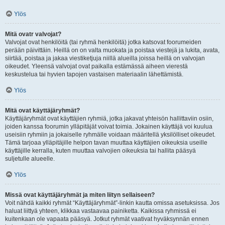
Ylös
Mitä ovatr valvojat?
Valvojat ovat henkilöitä (tai ryhmä henkilöitä) jotka katsovat foorumeiden
perään päivittäin. Heillä on on valta muokata ja poistaa viestejä ja lukita, avata,
siirtää, poistaa ja jakaa viestiketjuja niillä alueilla joissa heillä on valvojan
oikeudet. Yleensä valvojat ovat paikalla estämässä aiheen vierestä
keskustelua tai hyvien tapojen vastaisen materiaalin lähettämistä.
Ylös
Mitä ovat käyttäjäryhmät?
Käyttäjäryhmät ovat käyttäjien ryhmiä, jotka jakavat yhteisön hallittaviin osiin,
joiden kanssa foorumin ylläpitäjät voivat toimia. Jokainen käyttäjä voi kuulua
useisiin ryhmiin ja jokaiselle ryhmälle voidaan määritellä yksilölliset oikeudet.
Tämä tarjoaa ylläpitäjille helpon tavan muuttaa käyttäjien oikeuksia useille
käyttäjille kerralla, kuten muuttaa valvojien oikeuksia tai hallita pääsyä
suljetulle alueelle.
Ylös
Missä ovat käyttäjäryhmät ja miten liityn sellaiseen?
Voit nähdä kaikki ryhmät “Käyttäjäryhmät”-linkin kautta omissa asetuksissa. Jos
haluat liittyä yhteen, klikkaa vastaavaa painiketta. Kaikissa ryhmissä ei
kuitenkaan ole vapaata pääsyä. Jotkut ryhmät vaativat hyväksynnän ennen