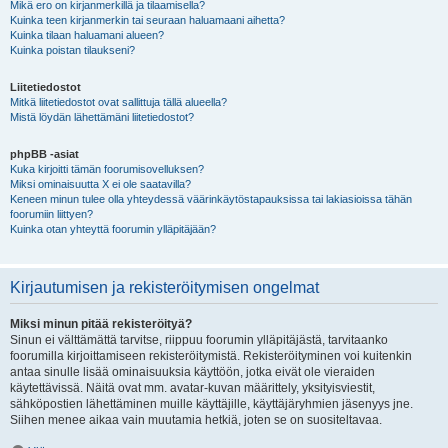
Mikä ero on kirjanmerkillä ja tilaamisella?
Kuinka teen kirjanmerkin tai seuraan haluamaani aihetta?
Kuinka tilaan haluamani alueen?
Kuinka poistan tilaukseni?
Liitetiedostot
Mitkä liitetiedostot ovat sallittuja tällä alueella?
Mistä löydän lähettämäni liitetiedostot?
phpBB -asiat
Kuka kirjoitti tämän foorumisovelluksen?
Miksi ominaisuutta X ei ole saatavilla?
Keneen minun tulee olla yhteydessä väärinkäytöstapauksissa tai lakiasioissa tähän
foorumiin liittyen?
Kuinka otan yhteyttä foorumin ylläpitäjään?
Kirjautumisen ja rekisteröitymisen ongelmat
Miksi minun pitää rekisteröityä?
Sinun ei välttämättä tarvitse, riippuu foorumin ylläpitäjästä, tarvitaanko
foorumilla kirjoittamiseen rekisteröitymistä. Rekisteröityminen voi kuitenkin
antaa sinulle lisää ominaisuuksia käyttöön, jotka eivät ole vieraiden
käytettävissä. Näitä ovat mm. avatar-kuvan määrittely, yksityisviestit,
sähköpostien lähettäminen muille käyttäjille, käyttäjäryhmien jäsenyys jne.
Siihen menee aikaa vain muutamia hetkiä, joten se on suositeltavaa.