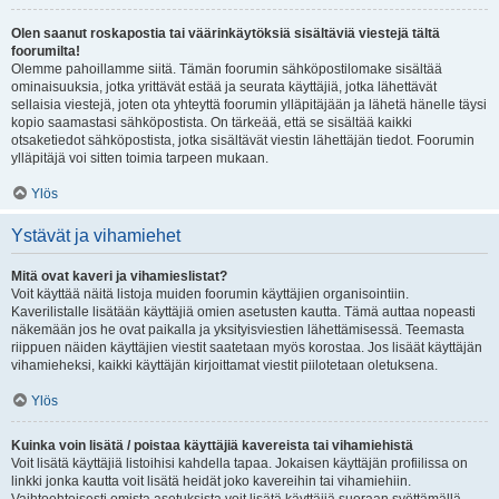
Olen saanut roskapostia tai väärinkäytöksiä sisältäviä viestejä tältä
foorumilta!
Olemme pahoillamme siitä. Tämän foorumin sähköpostilomake sisältää
ominaisuuksia, jotka yrittävät estää ja seurata käyttäjiä, jotka lähettävät
sellaisia viestejä, joten ota yhteyttä foorumin ylläpitäjään ja lähetä hänelle täysi
kopio saamastasi sähköpostista. On tärkeää, että se sisältää kaikki
otsaketiedot sähköpostista, jotka sisältävät viestin lähettäjän tiedot. Foorumin
ylläpitäjä voi sitten toimia tarpeen mukaan.
Ylös
Ystävät ja vihamiehet
Mitä ovat kaveri ja vihamieslistat?
Voit käyttää näitä listoja muiden foorumin käyttäjien organisointiin.
Kaverilistalle lisätään käyttäjiä omien asetusten kautta. Tämä auttaa nopeasti
näkemään jos he ovat paikalla ja yksityisviestien lähettämisessä. Teemasta
riippuen näiden käyttäjien viestit saatetaan myös korostaa. Jos lisäät käyttäjän
vihamieheksi, kaikki käyttäjän kirjoittamat viestit piilotetaan oletuksena.
Ylös
Kuinka voin lisätä / poistaa käyttäjiä kavereista tai vihamiehistä
Voit lisätä käyttäjiä listoihisi kahdella tapaa. Jokaisen käyttäjän profiilissa on
linkki jonka kautta voit lisätä heidät joko kavereihin tai vihamiehiin.