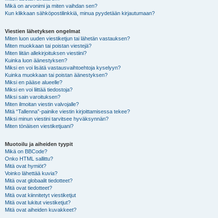
Mikä on arvonimi ja miten vaihdan sen?
Kun klikkaan sähköpostilinkkiä, minua pyydetään kirjautumaan?
Viestien lähetyksen ongelmat
Miten luon uuden viestiketjun tai lähetän vastauksen?
Miten muokkaan tai poistan viestejä?
Miten liitän allekirjoituksen viestiini?
Kuinka luon äänestyksen?
Miksi en voi lisätä vastausvaihtoehtoja kyselyyn?
Kuinka muokkaan tai poistan äänestyksen?
Miksi en pääse alueelle?
Miksi en voi liittää tiedostoja?
Miksi sain varoituksen?
Miten ilmoitan viestin valvojalle?
Mitä “Tallenna”-painike viestin kirjoittamisessa tekee?
Miksi minun viestini tarvitsee hyväksynnän?
Miten tönäisen viestiketjuani?
Muotoilu ja aiheiden tyypit
Mikä on BBCode?
Onko HTML sallittu?
Mitä ovat hymiöt?
Voinko lähettää kuvia?
Mitä ovat globaalit tiedotteet?
Mitä ovat tiedotteet?
Mitä ovat kiinnitetyt viestiketjut
Mitä ovat lukitut viestiketjut?
Mitä ovat aiheiden kuvakkeet?