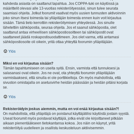
kahdesta asiasta on saattanut tapahtua. Jos COPPA-tuki on käytössä ja
määrittelit olevasi alle 13-vuotias rekisteröityessäsi, sinun tulee seurata
saamiasi ohjeita. Jotkut foorumit vaativat myös uusien tunnusten aktivoinnin
joko sinun itsesi toimesta tai ylläpitäjän toimesta ennen kuin voit kirjautua
sisään. Tämä tieto kerrottiin rekisteröitymisen yhteydessä. Jos sinulle
lähetettiin sähköpostia, seuraa ohjeita. Jos et saanut sähköpostia, olet
saattanut antaa virheellisen sähköpostiosoitteen tai sähköpostit ovat
saattaneet jäädä roskapostisuodattimeen. Jos olet varma, että antamasi
sähköpostiosoite oli oikein, yritä ottaa yhteyttä foorumin ylläpitäjään.
Ylös
Miksi en voi kirjautua sisään?
Tämän tapahtumiseen on useita syitä. Ensin, varmista että tunnuksesi ja
salasanasi ovat oikein. Jos ne ovat, ota yhteyttä foorumin ylläpitäjään
varmistaaksesi, että sinulla ei ole porttikieltoja. On myös mahdollista, että
sivuston omistajalla on asetusvirhe heidän päässään ja heidän pitäisi korjata
se.
Ylös
Rekisteröidyin joskus aiemmin, mutta en voi enää kirjautua sisään?!
On mahdollista, että ylläpitäjä on poistanut käyttäjätilisi käytöstä jostain syystä.
Useat foorumit myös poistavat käyttäjiä, jotka eivät ole kirjoittaneet pitkään
aikaan pienentääkseen tietokantansa kokoa. Jos näin on käynyt, yritä
rekisteröityä uudelleen ja osallistu keskusteluun aktiivisemmin.