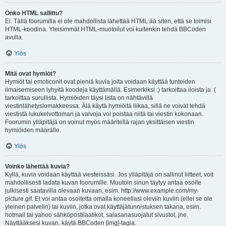
Onko HTML sallittu?
Ei. Tällä foorumilla ei ole mahdollista lähettää HTML:ää siten, että se toimisi
HTML-koodina. Yleisimmät HTML-muotoilut voi kuitenkin tehdä BBCoden
avulla.
Ylös
Mitä ovat hymiöt?
Hymiöt tai emoticonit ovat pieniä kuvia joita voidaan käyttää tunteiden
ilmaisemiseen lyhyitä koodeja käyttämällä. Esimerkiksi :) tarkoittaa iloista ja :(
tarkoittaa surullista. Hymiöiden täysi lista on nähtävillä
viestinlähetyslomakkeessa. Älä käytä hymiöitä liikaa, sillä ne voivat tehdä
viestistä lukukelvottoman ja valvoja voi poistaa niitä tai viestin kokonaan.
Foorumin ylläpitäjä on voinut myös määritellä rajan yksittäisen viestin
hymiöiden määrälle.
Ylös
Voinko lähettää kuvia?
Kyllä, kuvia voidaan käyttää viesteissäsi. Jos ylläpitäjä on sallinut liitteet, voit
mahdollisesti ladata kuvan foorumille. Muutoin sinun täytyy antaa osoite
julkisesti saatavilla olevaan kuvaan, esim. http://www.example.com/my-
picture.gif. Et voi antaa osoitetta omalla koneellasi oleviin kuviin (ellei se ole
yleinen palvelin) tai kuviin, jotka ovat käyttäjätunnistuksen takana, esim.
hotmail tai yahoo sähköpostilaatikot, salasanasuojatut sivustot, jne.
Näyttääksesi kuvan, käytä BBCoden [img]-tagia.