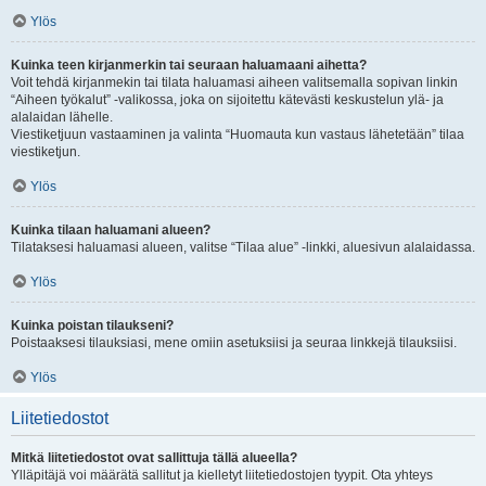
Ylös
Kuinka teen kirjanmerkin tai seuraan haluamaani aihetta?
Voit tehdä kirjanmekin tai tilata haluamasi aiheen valitsemalla sopivan linkin
“Aiheen työkalut” -valikossa, joka on sijoitettu kätevästi keskustelun ylä- ja
alalaidan lähelle.
Viestiketjuun vastaaminen ja valinta “Huomauta kun vastaus lähetetään” tilaa
viestiketjun.
Ylös
Kuinka tilaan haluamani alueen?
Tilataksesi haluamasi alueen, valitse “Tilaa alue” -linkki, aluesivun alalaidassa.
Ylös
Kuinka poistan tilaukseni?
Poistaaksesi tilauksiasi, mene omiin asetuksiisi ja seuraa linkkejä tilauksiisi.
Ylös
Liitetiedostot
Mitkä liitetiedostot ovat sallittuja tällä alueella?
Ylläpitäjä voi määrätä sallitut ja kielletyt liitetiedostojen tyypit. Ota yhteys