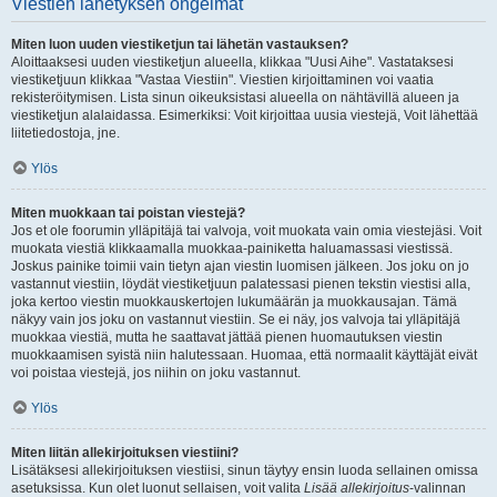
Viestien lähetyksen ongelmat
Miten luon uuden viestiketjun tai lähetän vastauksen?
Aloittaaksesi uuden viestiketjun alueella, klikkaa "Uusi Aihe". Vastataksesi
viestiketjuun klikkaa "Vastaa Viestiin". Viestien kirjoittaminen voi vaatia
rekisteröitymisen. Lista sinun oikeuksistasi alueella on nähtävillä alueen ja
viestiketjun alalaidassa. Esimerkiksi: Voit kirjoittaa uusia viestejä, Voit lähettää
liitetiedostoja, jne.
Ylös
Miten muokkaan tai poistan viestejä?
Jos et ole foorumin ylläpitäjä tai valvoja, voit muokata vain omia viestejäsi. Voit
muokata viestiä klikkaamalla muokkaa-painiketta haluamassasi viestissä.
Joskus painike toimii vain tietyn ajan viestin luomisen jälkeen. Jos joku on jo
vastannut viestiin, löydät viestiketjuun palatessasi pienen tekstin viestisi alla,
joka kertoo viestin muokkauskertojen lukumäärän ja muokkausajan. Tämä
näkyy vain jos joku on vastannut viestiin. Se ei näy, jos valvoja tai ylläpitäjä
muokkaa viestiä, mutta he saattavat jättää pienen huomautuksen viestin
muokkaamisen syistä niin halutessaan. Huomaa, että normaalit käyttäjät eivät
voi poistaa viestejä, jos niihin on joku vastannut.
Ylös
Miten liitän allekirjoituksen viestiini?
Lisätäksesi allekirjoituksen viestiisi, sinun täytyy ensin luoda sellainen omissa
asetuksissa. Kun olet luonut sellaisen, voit valita
Lisää allekirjoitus
-valinnan