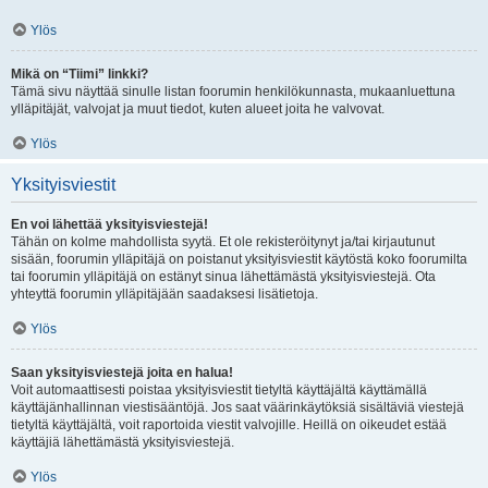
Ylös
Mikä on “Tiimi” linkki?
Tämä sivu näyttää sinulle listan foorumin henkilökunnasta, mukaanluettuna
ylläpitäjät, valvojat ja muut tiedot, kuten alueet joita he valvovat.
Ylös
Yksityisviestit
En voi lähettää yksityisviestejä!
Tähän on kolme mahdollista syytä. Et ole rekisteröitynyt ja/tai kirjautunut
sisään, foorumin ylläpitäjä on poistanut yksityisviestit käytöstä koko foorumilta
tai foorumin ylläpitäjä on estänyt sinua lähettämästä yksityisviestejä. Ota
yhteyttä foorumin ylläpitäjään saadaksesi lisätietoja.
Ylös
Saan yksityisviestejä joita en halua!
Voit automaattisesti poistaa yksityisviestit tietyltä käyttäjältä käyttämällä
käyttäjänhallinnan viestisääntöjä. Jos saat väärinkäytöksiä sisältäviä viestejä
tietyltä käyttäjältä, voit raportoida viestit valvojille. Heillä on oikeudet estää
käyttäjiä lähettämästä yksityisviestejä.
Ylös