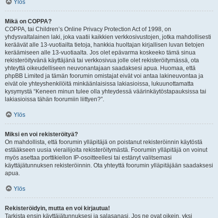
Ylös
Mikä on COPPA?
COPPA, tai Children’s Online Privacy Protection Act of 1998, on
yhdysvaltalainen laki, joka vaatii kaikkien verkkosivustojen, jotka mahdollisesti
keräävät alle 13-vuotiailta tietoja, hankkia huoltajan kirjallisen luvan tietojen
keräämiseen alle 13-vuotiaalta. Jos olet epävarma koskeeko tämä sinua
rekisteröityvänä käyttäjänä tai verkkosivua jolle olet rekisteröitymässä, ota
yhteyttä oikeudelliseen neuvonantajaan saadaksesi apua. Huomaa, että
phpBB Limited ja tämän foorumin omistajat eivät voi antaa lakineuvontaa ja
eivät ole yhteyshenkilöitä minkäänlaisissa lakiasioissa, lukuunottamatta
kysymystä “Keneen minun tulee olla yhteydessä väärinkäytöstapauksissa tai
lakiasioissa tähän foorumiin liittyen?”.
Ylös
Miksi en voi rekisteröityä?
On mahdollista, että foorumin ylläpitäjä on poistanut rekisteröinnin käytöstä
estääkseen uusia vierailijoita rekisteröitymästä. Foorumin ylläpitäjä on voinut
myös asettaa porttikiellon IP-osoitteellesi tai estänyt valitsemasi
käyttäjätunnuksen rekisteröinnin. Ota yhteyttä foorumin ylläpitäjään saadaksesi
apua.
Ylös
Rekisteröidyin, mutta en voi kirjautua!
Tarkista ensin käyttäjätunnuksesi ja salasanasi. Jos ne ovat oikein, yksi