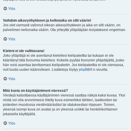
Ylös
Vaihdoin aikavyöhykkeen ja kellonaika on silti väärin!
Jos olet varmasti valinnut oikean aikavyöhykkeen ja aika on silti väärin, on
palvelimen kellonaika väärin. Ota yhteyttä ylläpitäjään korjataksesi ongelman.
Ylös
Kieleni ei ole valittavana!
Joko ylläpitäjä ei ole asentanut kielellesi kielipakettia tai kukaan ei ole
kääntänyt tätä foorumia kielellesi. Kokeile pyytää foorumin ylläpitäjältä, josko
hän voisi asentaa tarvitsemasi kielipaketin. Jos kielipakettia ei ole olemassa,
voit luoda uuden käännöksen. Lisätietoja löytyy
phpBB
®:n sivuilta.
Ylös
Mitä kuvia on käyttäjänimeni vieressä?
Viestejä katsottaessa käyttäjänimen vieressä saattaa näkyä kaksi kuvaa. Yksi
niistä voi olla arvonimeesi liitetty kuva esimerkiksi tähtien, laatikoiden tai
pisteiden muodossa viestimäärästäsi tai statuksestasi riippuen. Toinen,
yleensä isompi kuva on avatar ja on yleensä uniikki tai henkilökohtainen
jokaisella käyttäjällä.
Ylös