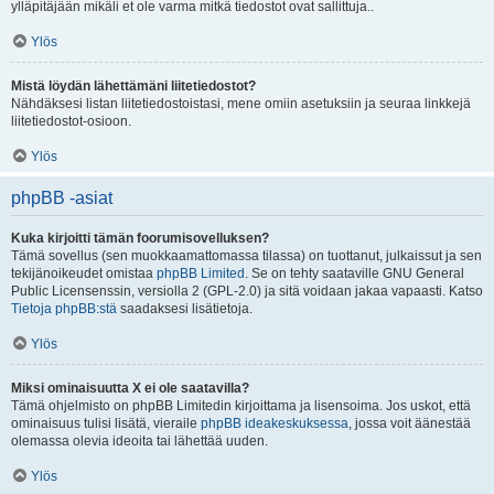
ylläpitäjään mikäli et ole varma mitkä tiedostot ovat sallittuja..
Ylös
Mistä löydän lähettämäni liitetiedostot?
Nähdäksesi listan liitetiedostoistasi, mene omiin asetuksiin ja seuraa linkkejä
liitetiedostot-osioon.
Ylös
phpBB -asiat
Kuka kirjoitti tämän foorumisovelluksen?
Tämä sovellus (sen muokkaamattomassa tilassa) on tuottanut, julkaissut ja sen
tekijänoikeudet omistaa
phpBB Limited
. Se on tehty saataville GNU General
Public Licensenssin, versiolla 2 (GPL-2.0) ja sitä voidaan jakaa vapaasti. Katso
Tietoja phpBB:stä
saadaksesi lisätietoja.
Ylös
Miksi ominaisuutta X ei ole saatavilla?
Tämä ohjelmisto on phpBB Limitedin kirjoittama ja lisensoima. Jos uskot, että
ominaisuus tulisi lisätä, vieraile
phpBB ideakeskuksessa
, jossa voit äänestää
olemassa olevia ideoita tai lähettää uuden.
Ylös