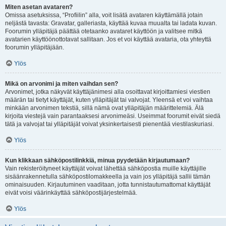
Miten asetan avataren?
Omissa asetuksissa, “Profiilin” alla, voit lisätä avataren käyttämällä jotain
neljästä tavasta: Gravatar, galleriasta, käyttää kuvaa muualta tai ladata kuvan.
Foorumin ylläpitäjä päättää otetaanko avataret käyttöön ja valitsee mitkä
avatarien käyttöönottotavat sallitaan. Jos et voi käyttää avataria, ota yhteyttä
foorumin ylläpitäjään.
Ylös
Mikä on arvonimi ja miten vaihdan sen?
Arvonimet, jotka näkyvät käyttäjänimesi alla osoittavat kirjoittamiesi viestien
määrän tai tietyt käyttäjät, kuten ylläpitäjät tai valvojat. Yleensä et voi vaihtaa
minkään arvonimen tekstiä, sillä nämä ovat ylläpitäjän määrittelemiä. Älä
kirjoita viestejä vain parantaaksesi arvonimeäsi. Useimmat foorumit eivät siedä
tätä ja valvojat tai ylläpitäjät voivat yksinkertaisesti pienentää viestilaskuriasi.
Ylös
Kun klikkaan sähköpostilinkkiä, minua pyydetään kirjautumaan?
Vain rekisteröityneet käyttäjät voivat lähettää sähköpostia muille käyttäjille
sisäänrakennetulla sähköpostilomakkeella ja vain jos ylläpitäjä sallii tämän
ominaisuuden. Kirjautuminen vaaditaan, jotta tunnistautumattomat käyttäjät
eivät voisi väärinkäyttää sähköpostijärjestelmää.
Ylös