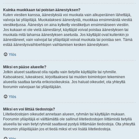
Kuinka muokkaan tai poistan äänestyksen?
Kuten viestien kanssa, äänestyksiä voi muokata vain alkuperäinen lähettäjä,
valvoja tai ylläpitäjä. Muokataksesi äänestystä, muokkaa ensimmäistä viestiä
viestiketjussa. Äänestys on aina kytketty viestiketjun ensimmäiseen viestiin.
Jos kukaan ei ole vielä äänestänyt, käyttäjät voivat poistaa äänestyksen tai
muokata mitä tahansa äänestyksen asetusta. Jos käyttäjät ovat kuitenkin jo
äänestäneet, vain valvojat tai ylläpitäjät voivat muokata tai poistaa sen. Tämä
estää äänestysvaihtoehtojen vaihtamisen kesken äänestyksen.
Ylös
Miksi en pääse alueelle?
Jotkin alueet saattavat olla rajattu vain tietyille käyttäjille tai ryhmille.
Katsoaksesi, lukeaksesi, kirjoittaaksesi tai muiden toimintojen tekeminen
alueella saattaa tarvita erikoisoikeuksia. Jos haluat oikeudet, ota yhteyttä
foorumin valvojaan tai ylläpitäjään.
Ylös
Miksi en voi liittää tiedostoja?
Liitetiedostojen oikeudet annetaan alueen, ryhmän tai käyttäjän mukaan.
Foorumin ylläpitäjä ei välttämättä ole sallinut liitetiedostojen liittämistä tietyllä
alueella tai vain tietyt ryhmät saattavat pystyä liittämään tiedostoja. Ota yhteyttä
foorumin ylläpitäjään jos et tiedä miksi et voi lisätä liitetiedostoja.