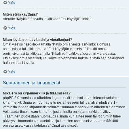
Ylös
Miten etsin käyttäjiä?
Vieraile “Käyttäjät”-sivulla ja klikkaa “Etsi käyttäjä”-linkkiä.
Ylös
Miten löydän omat viestini ja viestiketjuni?
Omat viestisi näet klikkaamalla “Katso omia viestejäsi”-linkkiä omissa
asetuksissa tai klikkaamalla “Etsi käyttäjän viesteistä”-linkkiä omalla
profiilisivullasi tai klikkaamalla “Pikalinkit”-valikkoa foorumin ylälaidassa.
Etsiäksesi omia viestiketjuja, käytä tarkennettua hakua ja täytä sen hakuehdot
haluamallasi tavalla.
Ylös
Seuraaminen ja kirjanmerkit
Mikä ero on kirjanmerkillä ja tilaamisella?
phpBB 3.0 -versiossa aiheiden kirjanmerkit toimivat kuten internet-selaimen
kirjanmerkit. Sinua ei huomautettu jos aiheeseen tuli päivitys. phpBB 3.1 -
versiosta lähtien kirjanmerkit toimivat samaan tapaan kuin aiheiden tilaaminen.
Voit saada ilmoituksen kun aihe josta sinulla on kirjanmerkki päivittyy.
Tilaaminen puolestaan huomauttaa sinua kun aiheeseen tai foorumiin tulee
päivitys. Huomautusten asetukset ja tilausten asetukset voidaan määrittää
omissa asetuksissa kohdassa “Omat asetukset”.