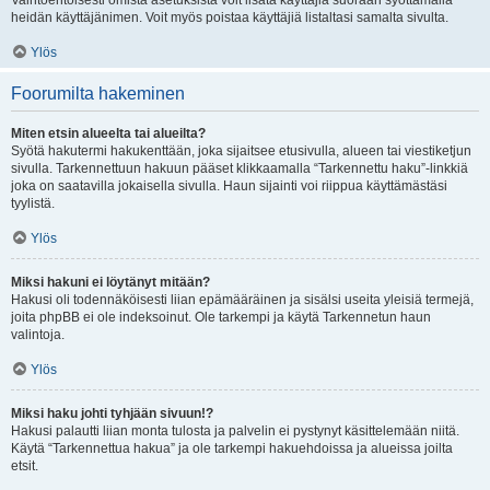
Vaihtoehtoisesti omista asetuksista voit lisätä käyttäjiä suoraan syöttämällä
heidän käyttäjänimen. Voit myös poistaa käyttäjiä listaltasi samalta sivulta.
Ylös
Foorumilta hakeminen
Miten etsin alueelta tai alueilta?
Syötä hakutermi hakukenttään, joka sijaitsee etusivulla, alueen tai viestiketjun
sivulla. Tarkennettuun hakuun pääset klikkaamalla “Tarkennettu haku”-linkkiä
joka on saatavilla jokaisella sivulla. Haun sijainti voi riippua käyttämästäsi
tyylistä.
Ylös
Miksi hakuni ei löytänyt mitään?
Hakusi oli todennäköisesti liian epämääräinen ja sisälsi useita yleisiä termejä,
joita phpBB ei ole indeksoinut. Ole tarkempi ja käytä Tarkennetun haun
valintoja.
Ylös
Miksi haku johti tyhjään sivuun!?
Hakusi palautti liian monta tulosta ja palvelin ei pystynyt käsittelemään niitä.
Käytä “Tarkennettua hakua” ja ole tarkempi hakuehdoissa ja alueissa joilta
etsit.