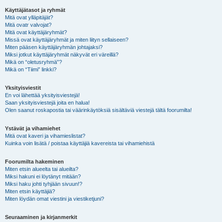
Käyttäjätasot ja ryhmät
Mitä ovat ylläpitäjät?
Mitä ovatr valvojat?
Mitä ovat käyttäjäryhmät?
Missä ovat käyttäjäryhmät ja miten liityn sellaiseen?
Miten pääsen käyttäjäryhmän johtajaksi?
Miksi jotkut käyttäjäryhmät näkyvät eri väreillä?
Mikä on “oletusryhmä”?
Mikä on “Tiimi” linkki?
Yksityisviestit
En voi lähettää yksityisviestejä!
Saan yksityisviestejä joita en halua!
Olen saanut roskapostia tai väärinkäytöksiä sisältäviä viestejä tältä foorumilta!
Ystävät ja vihamiehet
Mitä ovat kaveri ja vihamieslistat?
Kuinka voin lisätä / poistaa käyttäjiä kavereista tai vihamiehistä
Foorumilta hakeminen
Miten etsin alueelta tai alueilta?
Miksi hakuni ei löytänyt mitään?
Miksi haku johti tyhjään sivuun!?
Miten etsin käyttäjiä?
Miten löydän omat viestini ja viestiketjuni?
Seuraaminen ja kirjanmerkit