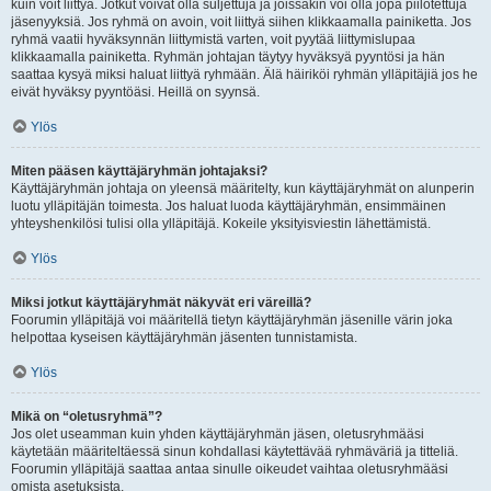
kuin voit liittyä. Jotkut voivat olla suljettuja ja joissakin voi olla jopa piilotettuja
jäsenyyksiä. Jos ryhmä on avoin, voit liittyä siihen klikkaamalla painiketta. Jos
ryhmä vaatii hyväksynnän liittymistä varten, voit pyytää liittymislupaa
klikkaamalla painiketta. Ryhmän johtajan täytyy hyväksyä pyyntösi ja hän
saattaa kysyä miksi haluat liittyä ryhmään. Älä häiriköi ryhmän ylläpitäjiä jos he
eivät hyväksy pyyntöäsi. Heillä on syynsä.
Ylös
Miten pääsen käyttäjäryhmän johtajaksi?
Käyttäjäryhmän johtaja on yleensä määritelty, kun käyttäjäryhmät on alunperin
luotu ylläpitäjän toimesta. Jos haluat luoda käyttäjäryhmän, ensimmäinen
yhteyshenkilösi tulisi olla ylläpitäjä. Kokeile yksityisviestin lähettämistä.
Ylös
Miksi jotkut käyttäjäryhmät näkyvät eri väreillä?
Foorumin ylläpitäjä voi määritellä tietyn käyttäjäryhmän jäsenille värin joka
helpottaa kyseisen käyttäjäryhmän jäsenten tunnistamista.
Ylös
Mikä on “oletusryhmä”?
Jos olet useamman kuin yhden käyttäjäryhmän jäsen, oletusryhmääsi
käytetään määriteltäessä sinun kohdallasi käytettävää ryhmäväriä ja titteliä.
Foorumin ylläpitäjä saattaa antaa sinulle oikeudet vaihtaa oletusryhmääsi
omista asetuksista.