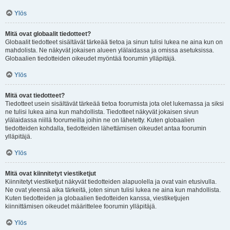
Ylös
Mitä ovat globaalit tiedotteet?
Globaalit tiedotteet sisältävät tärkeää tietoa ja sinun tulisi lukea ne aina kun on
mahdolista. Ne näkyvät jokaisen alueen ylälaidassa ja omissa asetuksissa.
Globaalien tiedotteiden oikeudet myöntää foorumin ylläpitäjä.
Ylös
Mitä ovat tiedotteet?
Tiedotteet usein sisältävät tärkeää tietoa foorumista jota olet lukemassa ja siksi
ne tulisi lukea aina kun mahdollista. Tiedotteet näkyvät jokaisen sivun
ylälaidassa niillä foorumeilla joihin ne on lähetetty. Kuten globaalien
tiedotteiden kohdalla, tiedotteiden lähettämisen oikeudet antaa foorumin
ylläpitäjä.
Ylös
Mitä ovat kiinnitetyt viestiketjut
Kiinnitetyt viestiketjut näkyvät tiedotteiden alapuolella ja ovat vain etusivulla.
Ne ovat yleensä aika tärkeitä, joten sinun tulisi lukea ne aina kun mahdollista.
Kuten tiedotteiden ja globaalien tiedotteiden kanssa, viestiketjujen
kiinnittämisen oikeudet määrittelee foorumin ylläpitäjä.
Ylös